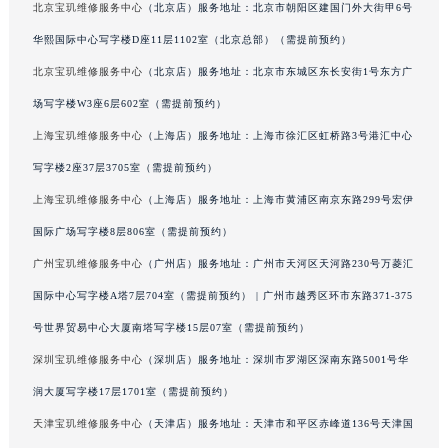
北京宝玑维修服务中心
（北京店）服务地址：北京市朝阳区建国门外大街甲6号
山东省威海市环翠区新威海路89号振华商厦一楼名表维修宝玑售后服务中心（需提前预约）
华熙国际中心写字楼D座11层1102室（北京总部）（需提前预约）
山东省潍坊市奎文区东风东街宝玑售后服务中心（需提前预约）
北京宝玑维修服务中心
（北京店）服务地址：北京市东城区东长安街1号东方广
山东省枣庄市滕州市北辛路与善国路交叉口宝玑售后服务中心（需提前预约）
场写字楼W3座6层602室（需提前预约）
山东省淄博市张店区金晶大道宝玑售后服务中心（需提前预约）
上海市黄浦区南京东路299号宏伊国际广场写字楼8层806室宝玑售后服务中心（需提前预约）
上海宝玑维修服务中心
（上海店）服务地址：上海市徐汇区虹桥路3号港汇中心
上海市徐汇区虹桥路3号港汇中心2座37层3705室宝玑售后服务中心（需提前预约）
写字楼2座37层3705室（需提前预约）
浙江省杭州市上城区钱江路1366号华润大厦A座5层503-5室宝玑售后服务中心（需提前预约）
上海宝玑维修服务中心
（上海店）服务地址：上海市黄浦区南京东路299号宏伊
浙江省湖州市吴兴区劳动路宝玑售后服务中心（需提前预约）
国际广场写字楼8层806室（需提前预约）
浙江省嘉兴市南湖区广益路705号嘉兴世界贸易中心A座13层1304室宝玑售后服务中心（需提前预约）
广州宝玑维修服务中心
（广州店）服务地址：广州市天河区天河路230号万菱汇
浙江省金华市金东区东市南街777号金华万达广场4号楼22楼2209室宝玑售后服务中心（需提前预约）
国际中心写字楼A塔7层704室（需提前预约） | 广州市越秀区环市东路371-375
浙江省丽水市莲都区解放街宝玑售后服务中心（需提前预约）
号世界贸易中心大厦南塔写字楼15层07室（需提前预约）
浙江省宁波市江北区大闸南路500号来福士广场办公楼20层2009室宝玑售后服务中心（需提前预约）
浙江省衢州市柯城区上街宝玑售后服务中心（需提前预约）
深圳宝玑维修服务中心
（深圳店）服务地址：深圳市罗湖区深南东路5001号华
浙江省绍兴市越城区胜利东路379号世茂天际中心写字楼8层805室宝玑售后服务中心（需提前预约）
润大厦写字楼17层1701室（需提前预约）
浙江省舟山市定海区解放东路宝玑售后服务中心（需提前预约）
天津宝玑维修服务中心
（天津店）服务地址：天津市和平区赤峰道136号天津国
澳门特别行政区大堂区议事亭前地（新马路）宝玑售后服务中心（需提前预约）