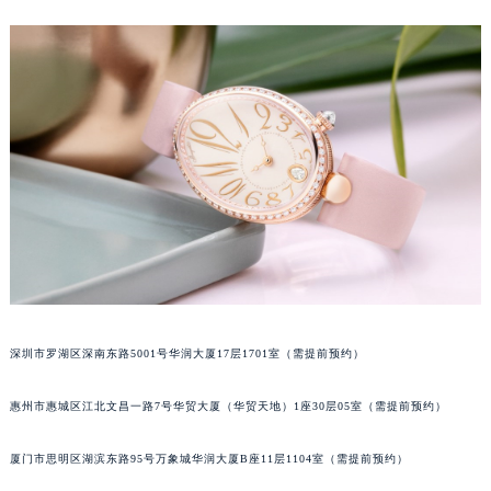
甘肃省兰州市七里河区西津西路16号兰州中心写字楼21层2102室（需提前预约）
重庆市解放碑渝中区民权路28号英利国际金融中心写字楼20层01室（需提前预约）
黑龙江省大庆市萨尔图区会战大街宝玑售后服务中心（需提前预约）
黑龙江省鹤岗市向阳区红军路宝玑售后服务中心（需提前预约）
黑龙江省黑河市爱辉区中央街宝玑售后服务中心（需提前预约）
黑龙江省鸡西市鸡冠区红军路宝玑售后服务中心（需提前预约）
黑龙江省佳木斯市向阳区长安路宝玑售后服务中心（需提前预约）
黑龙江省牡丹江市东安区太平路宝玑售后服务中心（需提前预约）
黑龙江省七台河市桃山区大同街宝玑售后服务中心（需提前预约）
黑龙江省齐齐哈尔市龙沙区龙华路宝玑售后服务中心（需提前预约）
黑龙江省双鸭山市尖山区新兴大街宝玑售后服务中心（需提前预约）
深圳市罗湖区深南东路5001号华润大厦17层1701室（需提前预约）
黑龙江省绥化市北林区新华街与康庄路交叉口宝玑售后服务中心（需提前预约）
黑龙江省伊春市伊美区通河路宝玑售后服务中心（需提前预约）
惠州市惠城区江北文昌一路7号华贸大厦（华贸天地）1座30层05室（需提前预约）
吉林省白城市洮北区明仁南街宝玑售后服务中心（需提前预约）
吉林省白山市浑江区浑江大街宝玑售后服务中心（需提前预约）
厦门市思明区湖滨东路95号万象城华润大厦B座11层1104室（需提前预约）
吉林省吉林市船营区河南街宝玑售后服务中心（需提前预约）