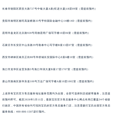
内蒙古自治区锡林郭勒盟市锡林浩特市光明街与额尔敦路交叉口宝玑售后服务中心（需提前预约）
长春市朝阳区西安大路727号中银大厦A座(旺进大厦)18层09室（需提前预约）
内蒙古自治区兴安盟市乌兰浩特市兴安大街宝玑售后服务中心（需提前预约）
山西省大同市平城区迎宾街宝玑售后服务中心（需提前预约）
贵阳市南明区都司高架桥路33号亨特国际金融中心14楼14D（需提前预约）
山西省晋城市城区黄华街宝玑售后服务中心（需提前预约）
昆明市盘龙区北京路928号同德昆明广场写字楼10层06室（需提前预约）
山西省晋中市榆次区顺城街宝玑售后服务中心（需提前预约）
山西省临汾市尧都区解放路宝玑售后服务中心（需提前预约）
石家庄市长安区中山东路39号勒泰中心写字楼B座13层07室（需提前预约）
山西省吕梁市离石区永宁中路与建设街交叉口宝玑售后服务中心（需提前预约）
山西省朔州市朔城区怡西路与鄯阳西街交汇处宝玑售后服务中心（需提前预约）
西安市碑林区南关正街88号华侨城长安国际中心E座6楼10室（需提前预约）
山西省忻州市忻府区和平东街与七一南路交叉口宝玑售后服务中心（需提前预约）
山西省阳泉市郊区平阳东街与新城大道交叉口宝玑售后服务中心（需提前预约）
海口市龙华区金贸东路5号海口华润大厦B座17层1707室（需提前预约）
山西省运城市盐湖区河东街宝玑售后服务中心（需提前预约）
唐山市路南区新华东道100号万达广场写字楼A座10层1002室（需提前预约）
山西省长治市潞州区英雄中路宝玑售后服务中心（需提前预约）
山西省太原市迎泽区迎泽街道解放路15号亨得利名表维修授权店3楼宝玑售后服务中心（需提前预约）
上述所有宝玑官方售后服务地址服务范围均为全国，全部可选择到店或邮寄服务，注意提
天津市和平区赤峰道136号天津国际金融中心26层2603室宝玑售后服务中心（需提前预约）
前预约即可。截至2026年5月11日，最新宝玑官方售后服务中心网点布局已覆盖34个省级
安徽省安庆市迎江区人民路宝玑售后服务中心（需提前预约）
行政区，中国所有省份均可找到宝玑的官方售后服务门店，注意需拨打宝玑全国官方售后
安徽省蚌埠市蚌山区淮河路宝玑售后服务中心（需提前预约）
服务热线：400-886-1507进行预约。