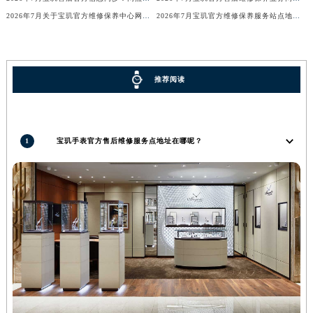
广东省梅州市梅江区金燕大道宝玑售后服务中心（需提前预约）
2026年7月关于宝玑官方维修保养中心网点搬迁新增的正式文件内容全面公开
2026年7月宝玑官方维修保养服务站点地址变动补充全记录
广东省清远市清城区湖西路宝玑售后服务中心（需提前预约）
广东省汕头市龙湖区长平路宝玑售后服务中心（需提前预约）
广东省汕尾市城区香洲街道园林社区翠园街宝玑售后服务中心（需提前预约）
推荐阅读
广东省韶关市武江区芙蓉新区与老城中心交汇处宝玑售后服务中心（需提前预约）
广东省深圳市罗湖区深南东路5001号华润大厦17层1701室宝玑售后服务中心（需提前预约）
广东省阳江市江城区东风一路宝玑售后服务中心（需提前预约）
1
宝玑手表官方售后维修服务点地址在哪呢？
广东省云浮市云城区金山路宝玑售后服务中心（需提前预约）
广东省湛江市赤坎区观海北路宝玑售后服务中心（需提前预约）
广东省肇庆市端州区信安大道与砚都大道交汇处宝玑售后服务中心（需提前预约）
广西壮族自治区百色市右江区中山二路宝玑售后服务中心（需提前预约）
广西壮族自治区北海市海城区北京路宝玑售后服务中心（需提前预约）
广西壮族自治区崇左市江州区石景林街道友谊大道与丽川路交汇处宝玑售后服务中心（需提前预约）
广西壮族自治区防城港市港口区金花茶大道宝玑售后服务中心（需提前预约）
广西壮族自治区贵港市港北区港城街道布山大道与仙衣路交叉口宝玑售后服务中心（需提前预约）
广西壮族自治区桂林市秀峰区红岭路宝玑售后服务中心（需提前预约）