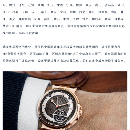
东、锦州、辽阳、辽源、衢州、安庆、龙岩、宁德、鹰潭、泰安、商丘、驻马店、咸宁、
福建省莆田市城厢区霞林街道荔华东大道宝玑售后服务中心（需提前预约）
江门、茂名、玉林、乐山、南充、雅安、宝鸡、柳州、拉萨、丽江、张家界、襄阳、株
福建省三明市三元区东乾二路宝玑售后服务中心（需提前预约）
洲、遵义、鄂尔多斯、阳泉、昆山、黄石、湘潭、十堰、漳州、攀枝花、香港、台北等，
福建省漳州市龙文区步港路宝玑售后服务中心（需提前预约）
共计360+网点，均有宝玑官方售后服务网点，详细信息需拨打宝玑全国官方售后服务热
江苏省常州市新北区龙锦路1590号现代传媒中心5号楼10层1008室宝玑售后服务中心（需提前预约）
线400-886-1507进行咨询。
江苏省淮安市清江浦区淮海北路宝玑售后服务中心（需提前预约）
江苏省连云港市海州区通灌北路宝玑售后服务中心（需提前预约）
此次售后网络的优化，是宝玑中国区近年来规模较大的服务升级项目。该项目重点围
绕“直营服务提升、店面功能扩展、区域布局均衡”这三个核心方向展开。对全国原有的售
江苏省南京市秦淮区中山南路1号南京中心22层22-C1-C3室宝玑售后服务中心（需提前预约）
后网点进行了装修改造、设备更新以及人员培训等工作，同时在多个城市增设了服务点。
江苏省宿迁市宿城区西湖路宝玑售后服务中心（需提前预约）
江苏省泰州市海陵区永定东路399号置地商务中心东塔（华润万象城）17层1706室宝玑售后服务中心（需提前预约）
江苏省徐州市鼓楼区淮海东路29号苏宁广场IFC国际金融中心35层3508室宝玑售后服务中心（需提前预约）
江苏省盐城市盐都区世纪大道5号盐城金融城写字楼1号楼16层1604室宝玑售后服务中心（需提前预约）
江苏省扬州市邗江区国展路29号星耀天地写字楼1号楼18层1803室宝玑售后服务中心（需提前预约）
江苏省镇江市京口区中山东路宝玑售后服务中心（需提前预约）
江西省抚州市临川区赣东大道宝玑售后服务中心（需提前预约）
江西省赣州市章贡区文清路宝玑售后服务中心（需提前预约）
江西省吉安市吉州区井冈山大道宝玑售后服务中心（需提前预约）