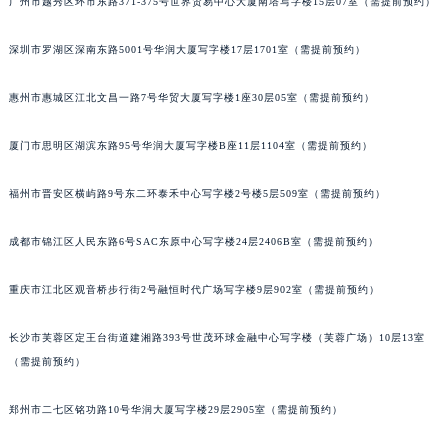
广州市越秀区环市东路371-375号世界贸易中心大厦南塔写字楼15层07室（需提前预约）
甘肃省兰州市七里河区西津西路16号兰州中心写字楼21层2102室（需提前预约）
重庆市解放碑渝中区民权路28号英利国际金融中心写字楼20层01室（需提前预约）
深圳市罗湖区深南东路5001号华润大厦写字楼17层1701室（需提前预约）
黑龙江省大庆市萨尔图区会战大街宝玑售后服务中心（需提前预约）
惠州市惠城区江北文昌一路7号华贸大厦写字楼1座30层05室（需提前预约）
黑龙江省鹤岗市向阳区红军路宝玑售后服务中心（需提前预约）
黑龙江省黑河市爱辉区中央街宝玑售后服务中心（需提前预约）
厦门市思明区湖滨东路95号华润大厦写字楼B座11层1104室（需提前预约）
黑龙江省鸡西市鸡冠区红军路宝玑售后服务中心（需提前预约）
黑龙江省佳木斯市向阳区长安路宝玑售后服务中心（需提前预约）
福州市晋安区横屿路9号东二环泰禾中心写字楼2号楼5层509室（需提前预约）
黑龙江省牡丹江市东安区太平路宝玑售后服务中心（需提前预约）
成都市锦江区人民东路6号SAC东原中心写字楼24层2406B室（需提前预约）
黑龙江省七台河市桃山区大同街宝玑售后服务中心（需提前预约）
黑龙江省齐齐哈尔市龙沙区龙华路宝玑售后服务中心（需提前预约）
重庆市江北区观音桥步行街2号融恒时代广场写字楼9层902室（需提前预约）
黑龙江省双鸭山市尖山区新兴大街宝玑售后服务中心（需提前预约）
黑龙江省绥化市北林区新华街与康庄路交叉口宝玑售后服务中心（需提前预约）
长沙市芙蓉区定王台街道建湘路393号世茂环球金融中心写字楼（芙蓉广场）10层13室
黑龙江省伊春市伊美区通河路宝玑售后服务中心（需提前预约）
（需提前预约）
吉林省白城市洮北区明仁南街宝玑售后服务中心（需提前预约）
郑州市二七区铭功路10号华润大厦写字楼29层2905室（需提前预约）
吉林省白山市浑江区浑江大街宝玑售后服务中心（需提前预约）
吉林省吉林市船营区河南街宝玑售后服务中心（需提前预约）