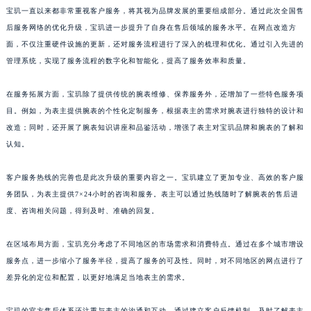
宝玑一直以来都非常重视客户服务，将其视为品牌发展的重要组成部分。通过此次全国售
山东省威海市环翠区新威海路89号振华商厦一楼名表维修宝玑售后服务中心（需提前预约）
后服务网络的优化升级，宝玑进一步提升了自身在售后领域的服务水平。在网点改造方
山东省潍坊市奎文区东风东街宝玑售后服务中心（需提前预约）
面，不仅注重硬件设施的更新，还对服务流程进行了深入的梳理和优化。通过引入先进的
山东省枣庄市滕州市北辛路与善国路交叉口宝玑售后服务中心（需提前预约）
管理系统，实现了服务流程的数字化和智能化，提高了服务效率和质量。
山东省淄博市张店区金晶大道宝玑售后服务中心（需提前预约）
上海市黄浦区南京东路299号宏伊国际广场写字楼8层806室宝玑售后服务中心（需提前预约）
在服务拓展方面，宝玑除了提供传统的腕表维修、保养服务外，还增加了一些特色服务项
目。例如，为表主提供腕表的个性化定制服务，根据表主的需求对腕表进行独特的设计和
上海市徐汇区虹桥路3号港汇中心2座37层3705室宝玑售后服务中心（需提前预约）
改造；同时，还开展了腕表知识讲座和品鉴活动，增强了表主对宝玑品牌和腕表的了解和
浙江省杭州市上城区钱江路1366号华润大厦A座5层503-5室宝玑售后服务中心（需提前预约）
认知。
浙江省湖州市吴兴区劳动路宝玑售后服务中心（需提前预约）
浙江省嘉兴市南湖区广益路705号嘉兴世界贸易中心A座13层1304室宝玑售后服务中心（需提前预约）
客户服务热线的完善也是此次升级的重要内容之一。宝玑建立了更加专业、高效的客户服
浙江省金华市金东区东市南街777号金华万达广场4号楼22楼2209室宝玑售后服务中心（需提前预约）
务团队，为表主提供7×24小时的咨询和服务。表主可以通过热线随时了解腕表的售后进
浙江省丽水市莲都区解放街宝玑售后服务中心（需提前预约）
度、咨询相关问题，得到及时、准确的回复。
浙江省宁波市江北区大闸南路500号来福士广场办公楼20层2009室宝玑售后服务中心（需提前预约）
在区域布局方面，宝玑充分考虑了不同地区的市场需求和消费特点。通过在多个城市增设
浙江省衢州市柯城区上街宝玑售后服务中心（需提前预约）
服务点，进一步缩小了服务半径，提高了服务的可及性。同时，对不同地区的网点进行了
浙江省绍兴市越城区胜利东路379号世茂天际中心写字楼8层805室宝玑售后服务中心（需提前预约）
差异化的定位和配置，以更好地满足当地表主的需求。
浙江省舟山市定海区解放东路宝玑售后服务中心（需提前预约）
澳门特别行政区大堂区议事亭前地（新马路）宝玑售后服务中心（需提前预约）
宝玑的官方售后体系还注重与表主的沟通和互动。通过建立客户反馈机制，及时了解表主