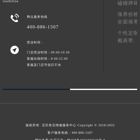
tourbillon.
磕碰摔坏
陕西省榆林市榆阳区长兴路宝玑售后服务中心（需提前预约）
保养价格

新疆维吾尔自治区阿克苏市东大街宝玑售后服务中心（需提前预约）
网点服务热线
全面保养
新疆维吾尔自治区阿拉尔市胜利大道宝玑售后服务中心（需提前预约）
400-886-1507
个性定制
新疆维吾尔自治区阿拉山口市友好路宝玑售后服务中心（需提前预约）
截表带、
新疆维吾尔自治区阿勒泰市解放路宝玑售后服务中心（需提前预约）
营业时间：

新疆维吾尔自治区阿图什市光明路宝玑售后服务中心（需提前预约）
门店营业时间：09:00-19:30
客服在线时间：8:00-22:00
新疆维吾尔自治区白杨市军垦路宝玑售后服务中心（需提前预约）
客服及门店节假日不休
新疆维吾尔自治区北屯市团结路宝玑售后服务中心（需提前预约）
新疆维吾尔自治区博乐市博乐市北京路宝玑售后服务中心（需提前预约）
新疆维吾尔自治区昌吉市延安北路宝玑售后服务中心（需提前预约）
新疆维吾尔自治区阜康市博峰路宝玑售后服务中心（需提前预约）
新疆维吾尔自治区哈密市伊州区建国北路宝玑售后服务中心（需提前预约）
新疆维吾尔自治区和田市和田市北京西路宝玑售后服务中心（需提前预约）
新疆维吾尔自治区胡杨河市胡杨河市胡杨路宝玑售后服务中心（需提前预约）
版权所有:
宝玑售后维修服务中心
Copyright © 2018-2032
新疆维吾尔自治区霍尔果斯市亚欧北路宝玑售后服务中心（需提前预约）
客户服务热线：
400-886-1507
新疆维吾尔自治区喀什市解放北路宝玑售后服务中心（需提前预约）