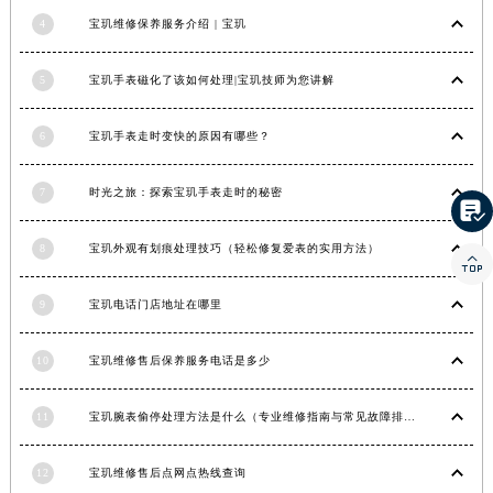
湖南省常德市武陵区人民路宝玑售后服务中心（需提前预约）
4
宝玑维修保养服务介绍 | 宝玑
湖南省郴州市北湖区国庆北路宝玑售后服务中心（需提前预约）
5
宝玑手表磁化了该如何处理|宝玑技师为您讲解
湖南省衡阳市雁峰区解放路宝玑售后服务中心（需提前预约）
湖南省怀化市鹤城区迎丰中路宝玑售后服务中心（需提前预约）
6
宝玑手表走时变快的原因有哪些？
湖南省娄底市娄星区长青街宝玑售后服务中心（需提前预约）
湖南省邵阳市双清区东风路宝玑售后服务中心（需提前预约）
7
时光之旅：探索宝玑手表走时的秘密

湖南省湘潭市雨湖区莲城大道宝玑售后服务中心（需提前预约）
湖南省益阳市赫山区桃花仑路宝玑售后服务中心（需提前预约）
8
宝玑外观有划痕处理技巧（轻松修复爱表的实用方法）

湖南省永州市冷水滩区永州大道与中兴路交叉口宝玑售后服务中心（需提前预约）
湖南省岳阳市岳阳楼区东茅岭路宝玑售后服务中心（需提前预约）
9
宝玑电话门店地址在哪里
湖南省张家界市永定区解放路宝玑售后服务中心（需提前预约）
10
宝玑维修售后保养服务电话是多少
湖南省长沙市芙蓉区建湘路393号世茂环球金融中心写字楼10层1013室宝玑售后服务中心（需提前预约）
湖南省株洲市芦淞区建设南路宝玑售后服务中心（需提前预约）
11
宝玑腕表偷停处理方法是什么（专业维修指南与常见故障排查）
甘肃省白银市白银区北京路宝玑售后服务中心（需提前预约）
甘肃省定西市安定区解放路宝玑售后服务中心（需提前预约）
12
宝玑维修售后点网点热线查询
甘肃省敦煌市沙州镇阳关中路宝玑售后服务中心（需提前预约）