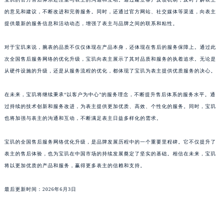
澳门特别行政区风顺堂区南湾大马路宝玑售后服务中心（需提前预约）
的意见和建议，不断改进和完善服务。同时，还通过官方网站、社交媒体等渠道，向表主
提供最新的服务信息和活动动态，增强了表主与品牌之间的联系和粘性。
澳门特别行政区花地玛堂区关闸广场宝玑售后服务中心（需提前预约）
澳门特别行政区花王堂区大三巴商圈宝玑售后服务中心（需提前预约）
对于宝玑来说，腕表的品质不仅仅体现在产品本身，还体现在售后的服务保障上。通过此
澳门特别行政区嘉模堂区官也街宝玑售后服务中心（需提前预约）
次全国售后服务网络的优化升级，宝玑向表主展示了其对品质和服务的执着追求。无论是
澳门省路氹城市金光大道宝玑售后服务中心（需提前预约）
从硬件设施的升级，还是从服务流程的优化，都体现了宝玑为表主提供优质服务的决心。
澳门特别行政区望德堂区塔石广场宝玑售后服务中心（需提前预约）
福建省福州市鼓楼区五四路128-1号恒力城写字楼15层03室宝玑售后服务中心（需提前预约）
在未来，宝玑将继续秉承“以客户为中心”的服务理念，不断提升售后体系的服务水平。通
过持续的技术创新和服务改进，为表主提供更加优质、高效、个性化的服务。同时，宝玑
福建省厦门市思明区湖滨东路95号万象城华润大厦B座11层1104室宝玑售后服务中心（需提前预约）
也将加强与表主的沟通和互动，不断满足表主日益多样化的需求。
广东省潮州市潮安区新风路与潮汕路交汇处宝玑售后服务中心（需提前预约）
广东省广州市天河区天河路230号万菱汇国际中心A塔7层704室宝玑售后服务中心（需提前预约）
宝玑的全国售后服务网络优化升级，是品牌发展历程中的一个重要里程碑。它不仅提升了
广东省广州市越秀区环市东路371-375号世界贸易中心大厦南塔15层1507室宝玑售后服务中心（需提前预约）
表主的售后体验，也为宝玑在中国市场的持续发展奠定了坚实的基础。相信在未来，宝玑
广东省河源市源城区越王大道宝玑售后服务中心（需提前预约）
将以更加优质的产品和服务，赢得更多表主的信赖和支持。
广东省惠州市惠城区江北文昌一路7号华贸大厦1座30层3005室宝玑售后服务中心（需提前预约）
最后更新时间：2026年6月3日
广东省江门市蓬江区广场西路宝玑售后服务中心（需提前预约）
广东省揭阳市榕城进贤门步行街宝玑售后服务中心（需提前预约）
广东省茂名市电白区水东街道迎宾大道宝玑售后服务中心（需提前预约）