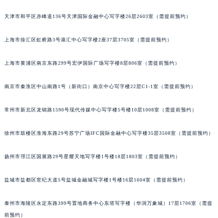
福州市鼓楼区五四路128-1号恒力城写字楼15层03室（需提前预约）
天津市和平区赤峰道136号天津国际金融中心写字楼26层2603室（需提前预约）
成都市锦江区人民东路6号SAC东原中心写字楼24层2406B室（需提前预约）
重庆市江北区观音桥步行街2号融恒时代广场写字楼9层902室（需提前预约）
上海市徐汇区虹桥路3号港汇中心写字楼2座37层3705室（需提前预约）
长沙市芙蓉区定王台街道建湘路393号世茂环球金融中心写字楼（芙蓉广场）10层13室（需提前预约）
上海市黄浦区南京东路299号宏伊国际广场写字楼8层806室（需提前预约）
郑州市二七区铭功路10号华润大厦写字楼29层2905室（需提前预约）
太原市迎泽区解放路15号亨得利名表服务中心（品牌授权店）3层整层（需提前预约）
南京市秦淮区中山南路1号（新街口）南京中心写字楼22层C1-1室（需提前预约）
沈阳市沈河区中街路137号亨得利名表服务中心（品牌授权店）1层整层（需提前预约）
沈阳市沈河区中街路83号亨得利名表服务中心（品牌授权店）1层整层（需提前预约）
常州市新北区龙锦路1590号现代传媒中心写字楼5号楼10层1008室（需提前预约）
乌鲁木齐市天山区红山路26号时代广场（CCMALL）C座17层17-B（需提前预约）
温州市鹿城区锦绣路1067号置信广场10层1015室（需提前预约）
徐州市鼓楼区淮海东路29号苏宁广场IFC国际金融中心写字楼35层3508室（需提前预约）
哈尔滨市道里区友谊西路600号富力中心T2座写字楼29层03室（需提前预约）
扬州市邗江区国展路29号星耀天地写字楼1号楼18层1803室（需提前预约）
大连市中山区人民路15号国际金融大厦7层G室（需提前预约）
佛山市禅城区季华五路57号万科金融中心C座12层1205室（需提前预约）
盐城市盐都区世纪大道5号盐城金融城写字楼1号楼16层1604室（需提前预约）
东莞市东城街道鸿福东路1号民盈国贸中心T1写字楼9层907室（需提前预约）
无锡市梁溪区人民中路139号恒隆广场写字楼1座11层1104室（需提前预约）
泰州市海陵区永定东路399号置地商务中心东塔写字楼（华润万象城）17层1706室（需提
南通市崇川区工农路57号圆融广场写字楼16层1603室（需提前预约）
前预约）