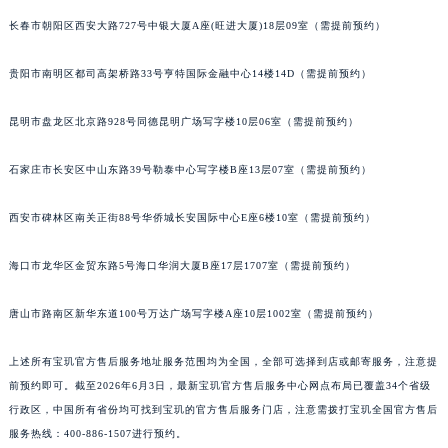
内蒙古自治区锡林郭勒盟市锡林浩特市光明街与额尔敦路交叉口宝玑售后服务中心（需提前预约）
长春市朝阳区西安大路727号中银大厦A座(旺进大厦)18层09室（需提前预约）
内蒙古自治区兴安盟市乌兰浩特市兴安大街宝玑售后服务中心（需提前预约）
贵阳市南明区都司高架桥路33号亨特国际金融中心14楼14D（需提前预约）
山西省大同市平城区迎宾街宝玑售后服务中心（需提前预约）
山西省晋城市城区黄华街宝玑售后服务中心（需提前预约）
昆明市盘龙区北京路928号同德昆明广场写字楼10层06室（需提前预约）
山西省晋中市榆次区顺城街宝玑售后服务中心（需提前预约）
山西省临汾市尧都区解放路宝玑售后服务中心（需提前预约）
石家庄市长安区中山东路39号勒泰中心写字楼B座13层07室（需提前预约）
山西省吕梁市离石区永宁中路与建设街交叉口宝玑售后服务中心（需提前预约）
山西省朔州市朔城区怡西路与鄯阳西街交汇处宝玑售后服务中心（需提前预约）
西安市碑林区南关正街88号华侨城长安国际中心E座6楼10室（需提前预约）
山西省忻州市忻府区和平东街与七一南路交叉口宝玑售后服务中心（需提前预约）
海口市龙华区金贸东路5号海口华润大厦B座17层1707室（需提前预约）
山西省阳泉市郊区平阳东街与新城大道交叉口宝玑售后服务中心（需提前预约）
山西省运城市盐湖区河东街宝玑售后服务中心（需提前预约）
唐山市路南区新华东道100号万达广场写字楼A座10层1002室（需提前预约）
山西省长治市潞州区英雄中路宝玑售后服务中心（需提前预约）
山西省太原市迎泽区迎泽街道解放路15号亨得利名表维修授权店3楼宝玑售后服务中心（需提前预约）
上述所有宝玑官方售后服务地址服务范围均为全国，全部可选择到店或邮寄服务，注意提
天津市和平区赤峰道136号天津国际金融中心26层2603室宝玑售后服务中心（需提前预约）
前预约即可。截至2026年6月3日，最新宝玑官方售后服务中心网点布局已覆盖34个省级
行政区，中国所有省份均可找到宝玑的官方售后服务门店，注意需拨打宝玑全国官方售后
安徽省安庆市迎江区人民路宝玑售后服务中心（需提前预约）
服务热线：400-886-1507进行预约。
安徽省蚌埠市蚌山区淮河路宝玑售后服务中心（需提前预约）