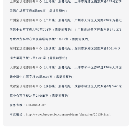
上海宝玑维修服务中心
（上海店）服务地址：上海市黄浦区南京东路299号宏伊
广西壮族自治区河池市金城江区金城江街道朝阳路宝玑售后服务中心（需提前预约）
国际广场写字楼8层806室（需提前预约）
广西壮族自治区贺州市八步区城东街道灵峰南路宝玑售后服务中心（需提前预约）
广州宝玑维修服务中心
（广州店）服务地址：广州市天河区天河路230号万菱汇
广西壮族自治区来宾市兴宾区桂中大道宝玑售后服务中心（需提前预约）
国际中心写字楼A塔7层704室（需提前预约） | 广州市越秀区环市东路371-375
广西壮族自治区柳州市城中区中山中路宝玑售后服务中心（需提前预约）
号世界贸易中心大厦南塔写字楼15层07室（需提前预约）
广西壮族自治区钦州市钦南区金海湾东大街宝玑售后服务中心（需提前预约）
广西壮族自治区梧州市万秀区龙湖镇高旺路宝玑售后服务中心（需提前预约）
深圳宝玑维修服务中心
（深圳店）服务地址：深圳市罗湖区深南东路5001号华
广西壮族自治区玉林市玉州区金玉路宝玑售后服务中心（需提前预约）
润大厦写字楼17层1701室（需提前预约）
海南省儋州市儋州市那大镇兰洋北路宝玑售后服务中心（需提前预约）
天津宝玑维修服务中心
（天津店）服务地址：天津市和平区赤峰道136号天津国
海南省东方市八所镇解放西路宝玑售后服务中心（需提前预约）
际金融中心写字楼26层2603室（需提前预约）
海南省琼海市嘉积镇东风路宝玑售后服务中心（需提前预约）
成都宝玑维修服务中心
（成都店）服务地址：成都市锦江区人民东路6号SAC东
海南省三沙市西沙区西沙群岛永兴岛北京路宝玑售后服务中心（需提前预约）
原中心写字楼24层2406B室（需提前预约）
海南省三亚市吉阳区迎宾路宝玑售后服务中心（需提前预约）
服务专线：
400-886-1507
海南省万宁市万城镇解放路宝玑售后服务中心（需提前预约）
海南省文昌市文城镇教育东路宝玑售后服务中心（需提前预约）
本页链接：
http://www.breguetfw.com/problems/shenzhen/20139.html
海南省五指山市通什镇三月三大道宝玑售后服务中心（需提前预约）
香港特别行政区尖沙咀区油尖旺区广东道宝玑售后服务中心（需提前预约）