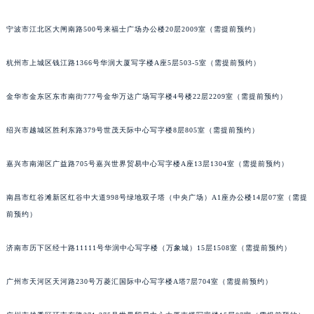
苏州市苏州工业园区星港街199号苏州中心办公楼C座22层08室（需提前预约）
宁波市江北区大闸南路500号来福士广场办公楼20层2009室（需提前预约）
武汉市江汉区解放大道686号世界贸易大厦38层09室（需提前预约）
南宁市青秀区金湖路59号地王大厦12楼1224室（需提前预约）
杭州市上城区钱江路1366号华润大厦写字楼A座5层503-5室（需提前预约）
合肥市蜀山区潜山路111号万象城华润大厦B座12楼03室（需提前预约）
泉州市丰泽区宝洲路729号浦西万达中心写字楼A座7楼709室（需提前预约）
金华市金东区东市南街777号金华万达广场写字楼4号楼22层2209室（需提前预约）
青岛市南区山东路6号华润大厦B座22层04室（需提前预约）
绍兴市越城区胜利东路379号世茂天际中心写字楼8层805室（需提前预约）
烟台市芝罘区胜利路139号万达金融中心A座907室（需提前预约）
长春市朝阳区西安大路727号中银大厦A座(旺进大厦)18层09室（需提前预约）
嘉兴市南湖区广益路705号嘉兴世界贸易中心写字楼A座13层1304室（需提前预约）
贵阳市南明区都司高架桥路33号亨特国际金融中心14楼14D（需提前预约）
昆明市盘龙区北京路928号同德昆明广场写字楼10层06室（需提前预约）
南昌市红谷滩新区红谷中大道998号绿地双子塔（中央广场）A1座办公楼14层07室（需提
石家庄市长安区中山东路39号勒泰中心写字楼B座13层07室（需提前预约）
前预约）
西安市碑林区南关正街88号华侨城长安国际中心E座6楼10室（需提前预约）
济南市历下区经十路11111号华润中心写字楼（万象城）15层1508室（需提前预约）
海口市龙华区金贸东路5号海口华润大厦B座17层1707室（需提前预约）
唐山市路南区新华东道100号万达广场写字楼A座10层1002室（需提前预约）
广州市天河区天河路230号万菱汇国际中心写字楼A塔7层704室（需提前预约）
台州市椒江区东海大道1800号腾达中心东1幢20楼2002室（需提前预约）
内蒙古自治区呼和浩特市玉泉区大学西街70号华润万象城写字楼（鄂尔多斯大厦）23层2326室（需提前预约）