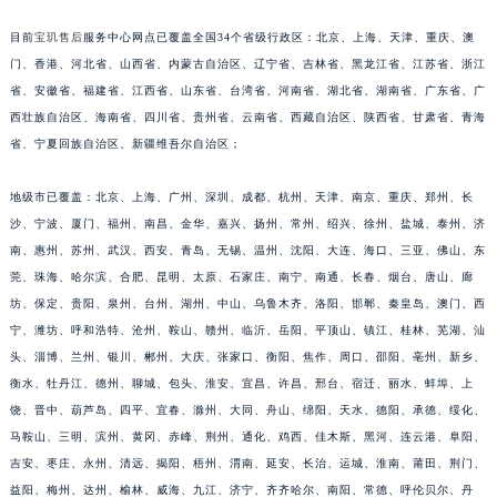
安徽省亳州市谯城区魏武大道宝玑售后服务中心（需提前预约）
目前
宝玑售后
服务中心网点已覆盖全国34个省级行政区：北京、上海、天津、重庆、澳
安徽省池州市贵池区长江路宝玑售后服务中心（需提前预约）
门、香港、河北省、山西省、内蒙古自治区、辽宁省、吉林省、黑龙江省、江苏省、浙江
安徽省滁州市琅琊区南谯北路宝玑售后服务中心（需提前预约）
省、安徽省、福建省、江西省、山东省、台湾省、河南省、湖北省、湖南省、广东省、广
安徽省阜阳市颍州区颍州北路宝玑售后服务中心（需提前预约）
西壮族自治区、海南省、四川省、贵州省、云南省、西藏自治区、陕西省、甘肃省、青海
省、宁夏回族自治区、新疆维吾尔自治区；
安徽省淮北市相山区淮海路宝玑售后服务中心（需提前预约）
安徽省淮南市田家庵区国庆中路宝玑售后服务中心（需提前预约）
地级市已覆盖：北京、上海、广州、深圳、成都、杭州、天津、南京、重庆、郑州、长
安徽省黄山市屯溪区黄山西路宝玑售后服务中心（需提前预约）
沙、宁波、厦门、福州、南昌、金华、嘉兴、扬州、常州、绍兴、徐州、盐城、泰州、济
安徽省六安市金安区解放中路宝玑售后服务中心（需提前预约）
南、惠州、苏州、武汉、西安、青岛、无锡、温州、沈阳、大连、海口、三亚、佛山、东
安徽省马鞍山市雨山区湖南西路宝玑售后服务中心（需提前预约）
莞、珠海、哈尔滨、合肥、昆明、太原、石家庄、南宁、南通、长春、烟台、唐山、廊
安徽省宿州市埇桥区人民中路宝玑售后服务中心（需提前预约）
坊、保定、贵阳、泉州、台州、湖州、中山、乌鲁木齐、洛阳、邯郸、秦皇岛、澳门、西
宁、潍坊、呼和浩特、沧州、鞍山、赣州、临沂、岳阳、平顶山、镇江、桂林、芜湖、汕
安徽省铜陵市铜官区石城大道宝玑售后服务中心（需提前预约）
头、淄博、兰州、银川、郴州、大庆、张家口、衡阳、焦作、周口、邵阳、亳州、新乡、
安徽省芜湖市镜湖区中山路步行街宝玑售后服务中心（需提前预约）
衡水、牡丹江、德州、聊城、包头、淮安、宜昌、许昌、邢台、宿迁、丽水、蚌埠、上
安徽省宣城市宣州区叠嶂西路宝玑售后服务中心（需提前预约）
饶、晋中、葫芦岛、四平、宜春、滁州、大同、舟山、绵阳、天水、德阳、承德、绥化、
福建省龙岩市新罗区九一南路宝玑售后服务中心（需提前预约）
马鞍山、三明、滨州、黄冈、赤峰、荆州、通化、鸡西、佳木斯、黑河、连云港、阜阳、
福建省南平市建阳区人民西路宝玑售后服务中心（需提前预约）
吉安、枣庄、永州、清远、揭阳、梧州、渭南、延安、长治、运城、淮南、莆田、荆门、
福建省宁德市蕉城区天湖东路宝玑售后服务中心（需提前预约）
益阳、梅州、达州、榆林、威海、九江、济宁、齐齐哈尔、南阳、常德、呼伦贝尔、丹