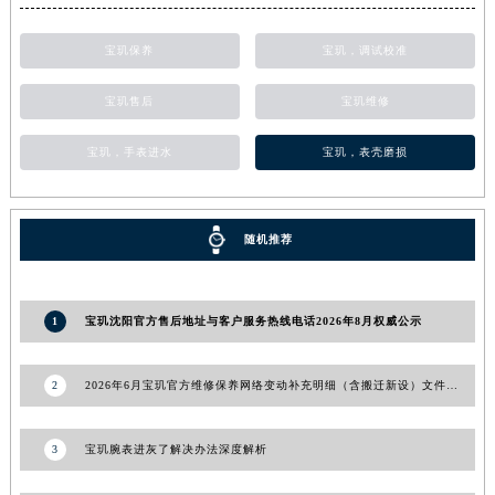
甘肃省合作市人民街宝玑售后服务中心（需提前预约）
宝玑保养
宝玑，调试校准
甘肃省嘉峪关市雄关区新华中路宝玑售后服务中心（需提前预约）
甘肃省金昌市金川区北京路宝玑售后服务中心（需提前预约）
宝玑售后
宝玑维修
甘肃省酒泉市肃州区西大街宝玑售后服务中心（需提前预约）
甘肃省临夏市城南街道团结路宝玑售后服务中心（需提前预约）
宝玑，手表进水
宝玑，表壳磨损
甘肃省陇南市武都区人民路宝玑售后服务中心（需提前预约）
甘肃省平凉市崆峒区西大街宝玑售后服务中心（需提前预约）
随机推荐
甘肃省庆阳市西峰区南大街宝玑售后服务中心（需提前预约）
甘肃省天水市秦州区民主路宝玑售后服务中心（需提前预约）
甘肃省武威市凉州区迎宾路宝玑售后服务中心（需提前预约）
1
宝玑沈阳官方售后地址与客户服务热线电话2026年8月权威公示
甘肃省张掖市甘州区民乐北路宝玑售后服务中心（需提前预约）
宁夏回族自治区固原市原州区文化街宝玑售后服务中心（需提前预约）
2
2026年6月宝玑官方维修保养网络变动补充明细（含搬迁新设）文件内容
宁夏回族自治区石嘴山市大武口区贺兰山路宝玑售后服务中心（需提前预约）
宁夏回族自治区吴忠市利通区开元大道宝玑售后服务中心（需提前预约）
3
宝玑腕表进灰了解决办法深度解析
宁夏回族自治区银川市兴庆区新华东路97号新百中心C馆一层C1-18号商铺宝玑售后服务中心（需提前预约）
宁夏回族自治区中卫市沙坡头区鼓楼东街宝玑售后服务中心（需提前预约）