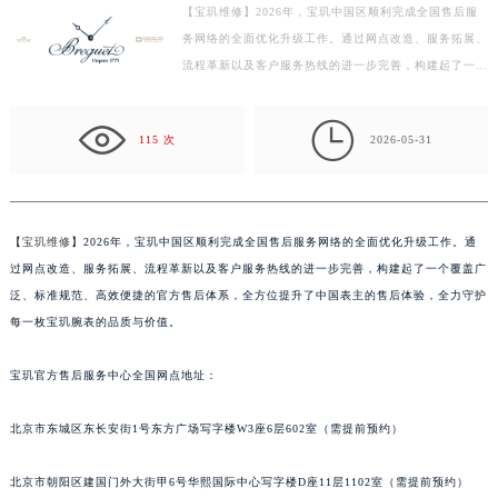
【宝玑维修】2026年，宝玑中国区顺利完成全国售后服
徐州市鼓楼区淮海东路29号苏宁广场IFC国际金融中心写字楼35层3508室（需提前预约）
务网络的全面优化升级工作。通过网点改造、服务拓展、
扬州市邗江区国展路29号星耀天地写字楼1号楼18层1803室（需提前预约）
流程革新以及客户服务热线的进一步完善，构建起了一个
盐城市盐都区世纪大道5号盐城金融城写字楼1号楼16层1604室（需提前预约）
覆盖广泛、标准规范、高效便捷的官方售后体系，全方
泰州市海陵区永定东路399号置地商务中心东塔写字楼（华润万象城）17层1706室（需提前预约）
位…

115 次
2026-05-31
宁波市江北区大闸南路500号来福士广场办公楼20层2009室（需提前预约）
杭州市上城区钱江路1366号华润大厦写字楼A座5层503-5室（需提前预约）
金华市金东区东市南街777号金华万达广场写字楼4号楼22层2209室（需提前预约）
绍兴市越城区胜利东路379号世茂天际中心写字楼8层805室（需提前预约）
【
宝玑维修
】2026年，宝玑中国区顺利完成全国售后服务网络的全面优化升级工作。通
过网点改造、服务拓展、流程革新以及客户服务热线的进一步完善，构建起了一个覆盖广
嘉兴市南湖区广益路705号嘉兴世界贸易中心写字楼A座13层1304室（需提前预约）
泛、标准规范、高效便捷的官方售后体系，全方位提升了中国表主的售后体验，全力守护
南昌市红谷滩新区红谷中大道998号绿地双子塔（中央广场）A1座办公楼14层07室（需提前预约）
每一枚宝玑腕表的品质与价值。
济南市历下区经十路11111号华润中心写字楼（万象城）15层1508室（需提前预约）
广州市天河区天河路230号万菱汇国际中心写字楼A塔7层704室（需提前预约）
宝玑官方售后服务中心全国网点地址：
广州市越秀区环市东路371-375号世界贸易中心大厦南塔写字楼15层07室（需提前预约）
深圳市罗湖区深南东路5001号华润大厦写字楼17层1701室（需提前预约）
北京市东城区东长安街1号东方广场写字楼W3座6层602室（需提前预约）
惠州市惠城区江北文昌一路7号华贸大厦写字楼1座30层05室（需提前预约）
北京市朝阳区建国门外大街甲6号华熙国际中心写字楼D座11层1102室（需提前预约）
厦门市思明区湖滨东路95号华润大厦写字楼B座11层1104室（需提前预约）