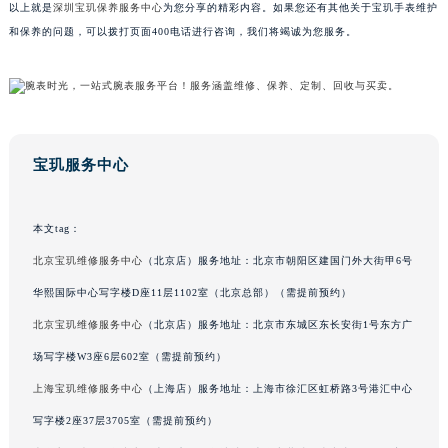
以上就是
深圳宝玑保养服务中心
为您分享的精彩内容。如果您还有其他关于宝玑手表维护
广东省梅州市梅江区金燕大道宝玑售后服务中心（需提前预约）
和保养的问题，可以拨打页面400电话进行咨询，我们将竭诚为您服务。
广东省清远市清城区湖西路宝玑售后服务中心（需提前预约）
广东省汕头市龙湖区长平路宝玑售后服务中心（需提前预约）
广东省汕尾市城区香洲街道园林社区翠园街宝玑售后服务中心（需提前预约）
广东省韶关市武江区芙蓉新区与老城中心交汇处宝玑售后服务中心（需提前预约）
广东省深圳市罗湖区深南东路5001号华润大厦17层1701室宝玑售后服务中心（需提前预约）
宝玑服务中心
广东省阳江市江城区东风一路宝玑售后服务中心（需提前预约）
广东省云浮市云城区金山路宝玑售后服务中心（需提前预约）
本文tag：
广东省湛江市赤坎区观海北路宝玑售后服务中心（需提前预约）
北京宝玑维修服务中心
（北京店）服务地址：北京市朝阳区建国门外大街甲6号
广东省肇庆市端州区信安大道与砚都大道交汇处宝玑售后服务中心（需提前预约）
华熙国际中心写字楼D座11层1102室（北京总部）（需提前预约）
广西壮族自治区百色市右江区中山二路宝玑售后服务中心（需提前预约）
北京宝玑维修服务中心
（北京店）服务地址：北京市东城区东长安街1号东方广
广西壮族自治区北海市海城区北京路宝玑售后服务中心（需提前预约）
场写字楼W3座6层602室（需提前预约）
广西壮族自治区崇左市江州区石景林街道友谊大道与丽川路交汇处宝玑售后服务中心（需提前预约）
广西壮族自治区防城港市港口区金花茶大道宝玑售后服务中心（需提前预约）
上海宝玑维修服务中心
（上海店）服务地址：上海市徐汇区虹桥路3号港汇中心
广西壮族自治区贵港市港北区港城街道布山大道与仙衣路交叉口宝玑售后服务中心（需提前预约）
写字楼2座37层3705室（需提前预约）
广西壮族自治区桂林市秀峰区红岭路宝玑售后服务中心（需提前预约）