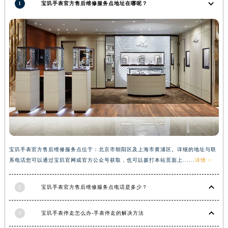
1
宝玑手表官方售后维修服务点地址在哪呢？
河南省信阳市浉河区东方红大道宝玑售后服务中心（需提前预约）
河南省许昌市魏都区建安大道与八龙路交叉口宝玑售后服务中心（需提前预约）
河南省郑州市二七区民主路10号华润大厦29层2905室宝玑售后服务中心（需提前预约）
河南省周口市川汇区七一路宝玑售后服务中心（需提前预约）
河南省驻马店市驿城区乐山大道与置地大道交叉口宝玑售后服务中心（需提前预约）
湖北省鄂州市鄂城区文星大道宝玑售后服务中心（需提前预约）
湖北省黄冈市黄州区赤壁大道宝玑售后服务中心（需提前预约）
湖北省黄石市黄石港区武汉路宝玑售后服务中心（需提前预约）
湖北省荆门市东宝中天街步行街宝玑售后服务中心（需提前预约）
湖北省荆州市荆州区荆中路宝玑售后服务中心（需提前预约）
宝玑手表官方售后维修服务点位于：北京市朝阳区及上海市黄浦区。详细的地址与联
湖北省十堰市茅箭区人民北路宝玑售后服务中心（需提前预约）
系电话您可以通过宝玑官网或官方公众号获取，也可以拨打本站页面上......
详情 >
湖北省随州市曾都区青年路宝玑售后服务中心（需提前预约）
湖北省咸宁市咸安区长安大道宝玑售后服务中心（需提前预约）
2
宝玑手表官方售后维修服务点电话是多少？
湖北省襄阳市樊城区长虹路与人民路交叉口宝玑售后服务中心（需提前预约）
湖北省孝感市孝南区复兴大道宝玑售后服务中心（需提前预约）
3
宝玑手表停走怎么办-手表停走的解决方法
湖北省宜昌市西陵区夷陵大道与港窑路宝玑售后服务中心（需提前预约）