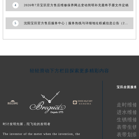
4
2026年7月宝玑官方售后维修保养网点变动简明补充最终手册文件定稿
青海省果洛藏族自治州玛沁县团结路宝玑售后服务中心（需提前预约）
青海省海北藏族自治州海晏县将军路宝玑售后服务中心（需提前预约）
5
沈阳宝玑官方售后服务中心｜服务热线与详细地址权威信息公告（2026年7月最新）
青海省海东市乐都区滨河路宝玑售后服务中心（需提前预约）
青海省海南藏族自治州共和县青海湖大街宝玑售后服务中心（需提前预约）
青海省海西蒙古族藏族自治州德令哈市柴达木路宝玑售后服务中心（需提前预约）
青海省黄南藏族自治州同仁市德合隆路宝玑售后服务中心（需提前预约）
青海省西宁市城西区海湖新区西关大道宝玑售后服务中心（需提前预约）
青海省玉树藏族自治州结古镇胜利路宝玑售后服务中心（需提前预约）
轻轻滑动下方栏目探索更多精彩内容
陕西省安康市汉滨区金州路宝玑售后服务中心（需提前预约）
陕西省宝鸡市渭滨区经二路宝玑售后服务中心（需提前预约）
宝玑全面服务
陕西省汉中市汉台区北大街宝玑售后服务中心（需提前预约）
陕西省商洛市商州区州城街宝玑售后服务中心（需提前预约）
走时维修
陕西省铜川市王益区红旗街宝玑售后服务中心（需提前预约）
进水维修
生锈维修
陕西省渭南市临渭区东风大街宝玑售后服务中心（需提前预约）
时计发明先驱，陀飞轮的发明者
表带生锈
陕西省咸阳市秦都区沣西新城统一西路与白马河路交汇处宝玑售后服务中心（需提前预约）
表带划痕
The inventor of the meter when the invention, the
陕西省延安市宝塔区中心街宝玑售后服务中心（需提前预约）