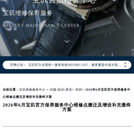
宝玑维修保养服务
BREGUET MAINTENANCE CENTER
2026年8月宝玑中国区售后服务网络优化升级公告
2026年8月宝玑全国官方售后客户服务热线：400-886-1507
▲
官网公告>
宝玑官方全国统一服务热线400-886-1507，服务覆盖中国大陆、香港、澳门、台湾全部区域（非大陆需加拨“+86”）
▼
2026年8月宝玑售后服务中心最新网点地址：
北京市朝阳区建国门外大街甲6号华熙国际中心写字楼D座11层1102室（北京总部）（需提前预约）
当前位置：
宝玑维修服务中心
>
问题/知识/资讯
>
深圳
> 2026年6月宝玑官方保养服务中
北京市东城区东长安街1号东方广场写字楼W3座6层602室（需提前预约）
心维修点搬迁及增设补充最终方案
天津市和平区赤峰道136号天津国际金融中心写字楼26层2603室（需提前预约）
2026年6月宝玑官方保养服务中心维修点搬迁及增设补充最终
上海市徐汇区虹桥路3号港汇中心写字楼2座37层3705室（需提前预约）
方案
上海市黄浦区南京东路299号宏伊国际广场写字楼8层806室（需提前预约）
南京市秦淮区中山南路1号（新街口）南京中心写字楼22层C1-1室（需提前预约）
常州市新北区龙锦路1590号现代传媒中心写字楼5号楼10层1008室（需提前预约）