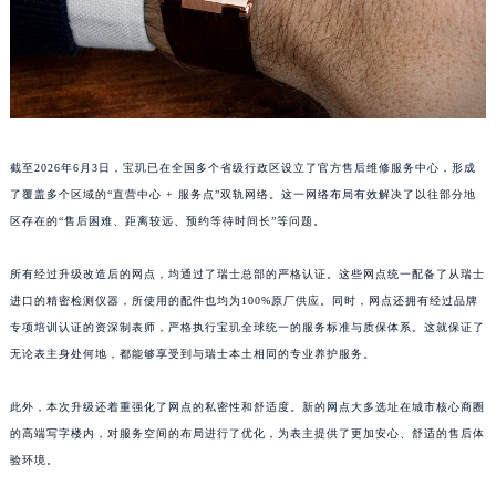
江西省景德镇市珠山区珠山中路宝玑售后服务中心（需提前预约）
江西省九江市浔阳区浔阳路宝玑售后服务中心（需提前预约）
江西省南昌市红谷滩新区红谷中大道998号绿地双子塔（中央广场）A1座办公楼14层1407室宝玑售后服务中心（需提前预约）
江西省萍乡市安源区萍安北大道与康庄路交叉口宝玑售后服务中心（需提前预约）
江西省上饶市信州区滨江西路宝玑售后服务中心（需提前预约）
截至2026年6月3日，宝玑已在全国多个省级行政区设立了官方售后维修服务中心，形成
江西省新余市渝水区北湖西路宝玑售后服务中心（需提前预约）
了覆盖多个区域的“直营中心 + 服务点”双轨网络。这一网络布局有效解决了以往部分地
江西省宜春市袁州区中山中路宝玑售后服务中心（需提前预约）
区存在的“售后困难、距离较远、预约等待时间长”等问题。
江西省鹰潭市月湖区胜利东路宝玑售后服务中心（需提前预约）
山东省德州市德城区东风中路宝玑售后服务中心（需提前预约）
所有经过升级改造后的网点，均通过了瑞士总部的严格认证。这些网点统一配备了从瑞士
进口的精密检测仪器，所使用的配件也均为100%原厂供应。同时，网点还拥有经过品牌
山东省东营市东营区济南路宝玑售后服务中心（需提前预约）
专项培训认证的资深制表师，严格执行宝玑全球统一的服务标准与质保体系。这就保证了
山东省济南市历下区经十路11111号华润中心写字楼（万象城）15层1508室宝玑售后服务中心（需提前预约）
无论表主身处何地，都能够享受到与瑞士本土相同的专业养护服务。
山东省济宁市任城区太白楼路宝玑售后服务中心（需提前预约）
山东省莱芜市文化南路8号银座商城名表维修一楼名表维修宝玑售后服务中心（需提前预约）
此外，本次升级还着重强化了网点的私密性和舒适度。新的网点大多选址在城市核心商圈
山东省临沂市兰山区解放路宝玑售后服务中心（需提前预约）
的高端写字楼内，对服务空间的布局进行了优化，为表主提供了更加安心、舒适的售后体
山东省日照市东港区烟台路宝玑售后服务中心（需提前预约）
验环境。
山东省泰安市泰山区财源街道泰山大街宝玑售后服务中心（需提前预约）