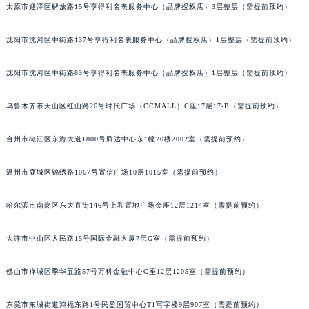
太原市迎泽区解放路15号亨得利名表服务中心（品牌授权店）3层整层（需提前预约）
吉林省辽源市龙山区人民大街宝玑售后服务中心（需提前预约）
吉林省梅河口市新华街道梅河大街宝玑售后服务中心（需提前预约）
沈阳市沈河区中街路137号亨得利名表服务中心（品牌授权店）1层整层（需提前预约）
吉林省四平市铁东区紫气大路与南九经街交汇处宝玑售后服务中心（需提前预约）
吉林省松原市宁江区五环大街宝玑售后服务中心（需提前预约）
沈阳市沈河区中街路83号亨得利名表服务中心（品牌授权店）1层整层（需提前预约）
吉林省通化市东昌区环通乡江南大街宝玑售后服务中心（需提前预约）
乌鲁木齐市天山区红山路26号时代广场（CCMALL）C座17层17-B（需提前预约）
吉林省延边市延吉市解放路宝玑售后服务中心（需提前预约）
辽宁省鞍山市铁东区站前街宝玑售后服务中心（需提前预约）
台州市椒江区东海大道1800号腾达中心东1幢20楼2002室（需提前预约）
辽宁省本溪市平山区胜利路宝玑售后服务中心（需提前预约）
辽宁省朝阳市双塔区新华路宝玑售后服务中心（需提前预约）
温州市鹿城区锦绣路1067号置信广场10层1015室（需提前预约）
辽宁省丹东市振兴区七经街宝玑售后服务中心（需提前预约）
哈尔滨市南岗区东大直街146号上和置地广场金座12层1214室（需提前预约）
辽宁省抚顺市新抚区东一路宝玑售后服务中心（需提前预约）
辽宁省阜新市海州区解放大街宝玑售后服务中心（需提前预约）
大连市中山区人民路15号国际金融大厦7层G室（需提前预约）
辽宁省葫芦岛市连山区中央路宝玑售后服务中心（需提前预约）
辽宁省锦州市古塔区中央大街宝玑售后服务中心（需提前预约）
佛山市禅城区季华五路57号万科金融中心C座12层1205室（需提前预约）
辽宁省辽阳市白塔区新运大街宝玑售后服务中心（需提前预约）
辽宁省盘锦市兴隆台区石油大街宝玑售后服务中心（需提前预约）
东莞市东城街道鸿福东路1号民盈国贸中心T1写字楼9层907室（需提前预约）