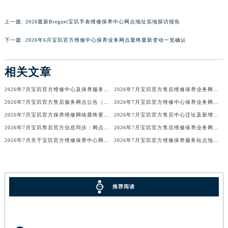
香港特别行政区金钟区中西区金钟道宝玑售后服务中心（需提前预约）
上一篇:
2026最新Breguet宝玑手表维修保养中心网点地址实地探访报告
香港特别行政区九龙区油尖旺区弥敦道宝玑售后服务中心（需提前预约）
香港特别行政区铜锣湾区湾仔区轩尼诗道宝玑售后服务中心（需提前预约）
下一篇:
2026年6月宝玑官方维修中心保养业务网点最终最新变动一览确认
河南省安阳市文峰区解放大道宝玑售后服务中心（需提前预约）
河南省鹤壁市淇滨区九州路宝玑售后服务中心（需提前预约）
相关文章
河南省济源市沁园街道济水大道宝玑售后服务中心（需提前预约）
2026年7月宝玑官方维修中心及保养服务中心迁移与增设补充确认文件内容
2026年7月宝玑官方售后维修保养业务网点最终重新配置最终通知确认
河南省焦作市解放区解放路宝玑售后服务中心（需提前预约）
2026年7月宝玑官方售后服务网点公告（迁址+新店版）
2026年7月宝玑官方维修中心保养业务网点最新变动补充确认说明
河南省开封市鼓楼区中山路宝玑售后服务中心（需提前预约）
2026年7月宝玑官方保养维修网络最终更新（含搬迁与新增店面）最终确认终稿
2026年7月宝玑官方售后中心迁址及新增网点一览
河南省洛阳市西工区中州中路与解放路交叉口宝玑售后服务中心（需提前预约）
2026年7月宝玑售后官方信息同步：网点迁址+新店开业
2026年7月宝玑官方售后维修保养业务网点调整补充方案（迁址新开）文本正式发布
河南省漯河市源汇区交通路宝玑售后服务中心（需提前预约）
2026年7月关于宝玑官方维修保养中心网点搬迁新增的正式文件内容全面公开
2026年7月宝玑官方维修保养服务站点地址变动补充全记录
河南省南阳市宛城区范蠡东路与南都路交叉口宝玑售后服务中心（需提前预约）
河南省平顶山市卫东区建设路宝玑售后服务中心（需提前预约）
河南省濮阳市大华龙区开州路绿城路交叉口宝玑售后服务中心（需提前预约）
推荐阅读
河南省三门峡市湖滨区和平路宝玑售后服务中心（需提前预约）
河南省商丘市梁园区神火大道宝玑售后服务中心（需提前预约）
河南省新乡市红旗区人民路宝玑售后服务中心（需提前预约）