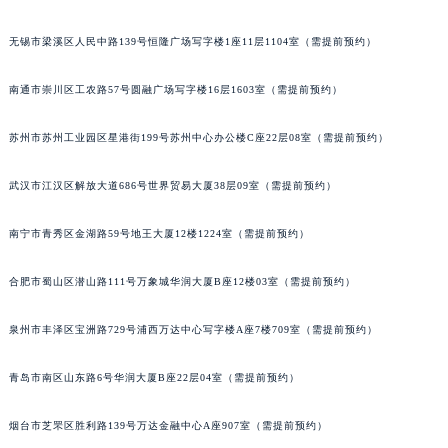
辽宁省铁岭市银州区南马路宝玑售后服务中心（需提前预约）
无锡市梁溪区人民中路139号恒隆广场写字楼1座11层1104室（需提前预约）
辽宁省营口市站前区市府路与渤海大街交叉口宝玑售后服务中心（需提前预约）
辽宁省沈阳市沈河区中街路137号亨得利名表维修授权店1楼宝玑售后服务中心（需提前预约）
南通市崇川区工农路57号圆融广场写字楼16层1603室（需提前预约）
辽宁省沈阳市沈河区中街路83号亨得利名表维修授权店1楼宝玑售后服务中心（需提前预约）
北京市朝阳区建国门外大街甲6号华熙国际中心D座11层1102室宝玑售后服务中心（北京总部）（需提前预约）
苏州市苏州工业园区星港街199号苏州中心办公楼C座22层08室（需提前预约）
北京市东城区东长安街1号王府井东方广场W3座6层602室宝玑售后服务中心（需提前预约）
武汉市江汉区解放大道686号世界贸易大厦38层09室（需提前预约）
河北省保定市竞秀区朝阳北大街北国先天下宝玑售后服务中心（需提前预约）
内蒙古自治区阿拉善盟市左旗土尔扈特大街宝玑售后服务中心（需提前预约）
南宁市青秀区金湖路59号地王大厦12楼1224室（需提前预约）
内蒙古自治区巴彦淖尔市临河区新华街宝玑售后服务中心（需提前预约）
内蒙古自治区包头市青山区幸福路甲3号王府井百货名表维修宝玑售后服务中心（需提前预约）
合肥市蜀山区潜山路111号万象城华润大厦B座12楼03室（需提前预约）
内蒙古自治区赤峰市红山区哈达街宝玑售后服务中心（需提前预约）
内蒙古自治区鄂尔多斯市东胜区伊金霍洛街宝玑售后服务中心（需提前预约）
泉州市丰泽区宝洲路729号浦西万达中心写字楼A座7楼709室（需提前预约）
内蒙古自治区呼伦贝尔市海拉尔区中央街宝玑售后服务中心（需提前预约）
青岛市南区山东路6号华润大厦B座22层04室（需提前预约）
内蒙古自治区通辽市科尔沁区明仁大街宝玑售后服务中心（需提前预约）
内蒙古自治区乌海市海勃湾区人民南路宝玑售后服务中心（需提前预约）
烟台市芝罘区胜利路139号万达金融中心A座907室（需提前预约）
内蒙古自治区乌兰察布市集宁区恩和大街宝玑售后服务中心（需提前预约）