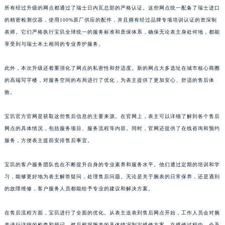
所有经过升级的网点都通过了瑞士日内瓦总部的严格认证。这些网点统一配备了瑞士进口
山东省威海市环翠区新威海路89号振华商厦一楼名表维修宝玑售后服务中心（需提前预约）
的精密检测仪器，使用100%原厂供应的配件，并且拥有经过品牌专项培训认证的资深制
山东省潍坊市奎文区东风东街宝玑售后服务中心（需提前预约）
表师。它们严格执行宝玑全球统一的服务标准和质保体系，确保无论表主身处何地，都能
山东省枣庄市滕州市北辛路与善国路交叉口宝玑售后服务中心（需提前预约）
享受到与瑞士本土相同的专业养护服务。
山东省淄博市张店区金晶大道宝玑售后服务中心（需提前预约）
上海市黄浦区南京东路299号宏伊国际广场写字楼8层806室宝玑售后服务中心（需提前预约）
此外，本次升级还着重强化了网点的私密性和舒适度。新的网点大多选址在城市核心商圈
的高端写字楼，对服务空间的布局进行了优化，为表主提供了更加安心、舒适的售后体
上海市徐汇区虹桥路3号港汇中心2座37层3705室宝玑售后服务中心（需提前预约）
验。
浙江省杭州市上城区钱江路1366号华润大厦A座5层503-5室宝玑售后服务中心（需提前预约）
浙江省湖州市吴兴区劳动路宝玑售后服务中心（需提前预约）
宝玑官方官网是获取这些售后信息的主要来源。在官网上，表主可以详细了解到各个售后
浙江省嘉兴市南湖区广益路705号嘉兴世界贸易中心A座13层1304室宝玑售后服务中心（需提前预约）
网点的具体情况，包括服务项目、服务流程等内容。同时，官网还提供了在线咨询和预约
浙江省金华市金东区东市南街777号金华万达广场4号楼22楼2209室宝玑售后服务中心（需提前预约）
服务，方便表主提前安排售后事宜。
浙江省丽水市莲都区解放街宝玑售后服务中心（需提前预约）
宝玑的客户服务团队也在不断提升自身的专业素养和服务水平。他们通过定期的培训和学
浙江省宁波市江北区大闸南路500号来福士广场办公楼20层2009室宝玑售后服务中心（需提前预约）
习，能够更好地为表主解答疑问，处理售后问题。无论是关于腕表的日常保养，还是遇到
浙江省衢州市柯城区上街宝玑售后服务中心（需提前预约）
的故障维修，客户服务人员都能给予专业的建议和解决方案。
浙江省绍兴市越城区胜利东路379号世茂天际中心写字楼8层805室宝玑售后服务中心（需提前预约）
浙江省舟山市定海区解放东路宝玑售后服务中心（需提前预约）
在售后流程方面，宝玑进行了全面的优化。从表主送表到售后网点开始，工作人员会对腕
澳门特别行政区大堂区议事亭前地（新马路）宝玑售后服务中心（需提前预约）
表进行详细的检查和登记，然后根据腕表的具体情况制定维修方案。在维修过程中，会及