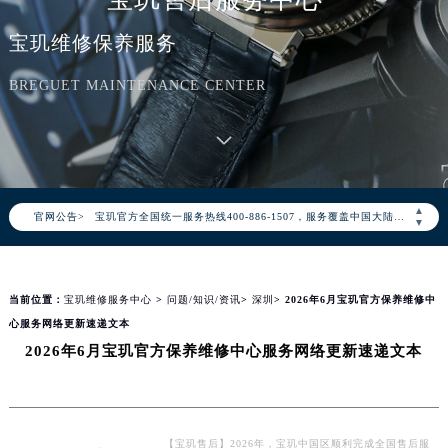
宝玑维修保养服务
BREGUET MAINTENANCE CENTER
2026年8月宝玑中国区售后服务网络优化升级公告
2026年8月宝玑全国官方售后客户服务热线：400-886-1507
▲
官网公告>
宝玑官方全国统一服务热线400-886-1507，服务覆盖中国大陆、香港、澳门、台湾全部区域（非大陆需加拨“+86”）
▼
2026年8月宝玑售后服务中心最新网点地址：
北京市朝阳区建国门外大街甲6号华熙国际中心写字楼D座11层1102室（北京总部）（需提前预约）
当前位置：
宝玑维修服务中心
>
问题/知识/资讯
>
深圳
> 2026年6月宝玑官方保养维修中
北京市东城区东长安街1号东方广场写字楼W3座6层602室（需提前预约）
心服务网络更新速递文本
天津市和平区赤峰道136号天津国际金融中心写字楼26层2603室（需提前预约）
2026年6月宝玑官方保养维修中心服务网络更新速递文本
上海市徐汇区虹桥路3号港汇中心写字楼2座37层3705室（需提前预约）
上海市黄浦区南京东路299号宏伊国际广场写字楼8层806室（需提前预约）
南京市秦淮区中山南路1号（新街口）南京中心写字楼22层C1-1室（需提前预约）
常州市新北区龙锦路1590号现代传媒中心写字楼5号楼10层1008室（需提前预约）
【宝玑售后】2026年，宝玑中国区顺利完成全国售后服