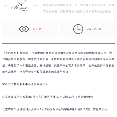
务网络的全面优化升级工作。通过网点的全新改造、服务
徐州市鼓楼区淮海东路29号苏宁广场IFC国际金融中心写字楼35层3508室（需提前预约）
范围的拓展、流程的重新构建以及客户服务热线的整合等
扬州市邗江区国展路29号星耀天地写字楼1号楼18层1803室（需提前预约）
四大举措，构建起了一个覆盖全国、标准规范、便捷高
盐城市盐都区世纪大道5号盐城金融城写字楼1号楼16层1604室（需提前预约）
效…

泰州市海陵区永定东路399号置地商务中心东塔写字楼（华润万象城）17层1706室（需提前预约）
119 次
2026-05-31
宁波市江北区大闸南路500号来福士广场办公楼20层2009室（需提前预约）
杭州市上城区钱江路1366号华润大厦写字楼A座5层503-5室（需提前预约）
金华市金东区东市南街777号金华万达广场写字楼4号楼22层2209室（需提前预约）
【
宝玑售后
】2026年，宝玑中国区顺利完成全国售后服务网络的全面优化升级工作。通
绍兴市越城区胜利东路379号世茂天际中心写字楼8层805室（需提前预约）
过网点的全新改造、服务范围的拓展、流程的重新构建以及客户服务热线的整合等四大举
嘉兴市南湖区广益路705号嘉兴世界贸易中心写字楼A座13层1304室（需提前预约）
措，构建起了一个覆盖全国、标准规范、便捷高效的官方售后体系，全方位提升中国表主
南昌市红谷滩新区红谷中大道998号绿地双子塔（中央广场）A1座办公楼14层07室（需提前预约）
的售后体验，全力守护每一枚宝玑腕表的品质与价值。
济南市历下区经十路11111号华润中心写字楼（万象城）15层1508室（需提前预约）
宝玑官方售后服务中心全国网点地址：
广州市天河区天河路230号万菱汇国际中心写字楼A塔7层704室（需提前预约）
广州市越秀区环市东路371-375号世界贸易中心大厦南塔写字楼15层07室（需提前预约）
北京市东城区东长安街1号东方广场写字楼W3座6层602室（需提前预约）
深圳市罗湖区深南东路5001号华润大厦写字楼17层1701室（需提前预约）
惠州市惠城区江北文昌一路7号华贸大厦写字楼1座30层05室（需提前预约）
北京市朝阳区建国门外大街甲6号华熙国际中心写字楼D座11层1102室（需提前预约）
厦门市思明区湖滨东路95号华润大厦写字楼B座11层1104室（需提前预约）