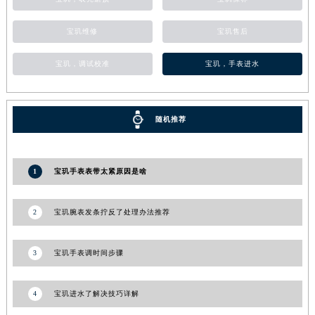
甘肃省合作市人民街宝玑售后服务中心（需提前预约）
宝玑维修
宝玑售后
甘肃省嘉峪关市雄关区新华中路宝玑售后服务中心（需提前预约）
甘肃省金昌市金川区北京路宝玑售后服务中心（需提前预约）
宝玑，调试校准
宝玑，手表进水
甘肃省酒泉市肃州区西大街宝玑售后服务中心（需提前预约）
甘肃省临夏市城南街道团结路宝玑售后服务中心（需提前预约）
甘肃省陇南市武都区人民路宝玑售后服务中心（需提前预约）
随机推荐
甘肃省平凉市崆峒区西大街宝玑售后服务中心（需提前预约）
甘肃省庆阳市西峰区南大街宝玑售后服务中心（需提前预约）
1
宝玑手表表带太紧原因是啥
甘肃省天水市秦州区民主路宝玑售后服务中心（需提前预约）
甘肃省武威市凉州区迎宾路宝玑售后服务中心（需提前预约）
甘肃省张掖市甘州区民乐北路宝玑售后服务中心（需提前预约）
2
宝玑腕表发条拧反了处理办法推荐
宁夏回族自治区固原市原州区文化街宝玑售后服务中心（需提前预约）
宁夏回族自治区石嘴山市大武口区贺兰山路宝玑售后服务中心（需提前预约）
3
宝玑手表调时间步骤
宁夏回族自治区吴忠市利通区开元大道宝玑售后服务中心（需提前预约）
宁夏回族自治区银川市兴庆区新华东路97号新百中心C馆一层C1-18号商铺宝玑售后服务中心（需提前预约）
4
宝玑进水了解决技巧详解
宁夏回族自治区中卫市沙坡头区鼓楼东街宝玑售后服务中心（需提前预约）