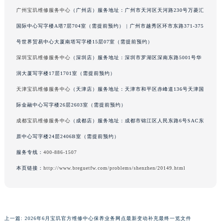
广西壮族自治区河池市金城江区金城江街道朝阳路宝玑售后服务中心（需提前预约）
广州宝玑维修服务中心
（广州店）服务地址：广州市天河区天河路230号万菱汇
广西壮族自治区贺州市八步区城东街道灵峰南路宝玑售后服务中心（需提前预约）
国际中心写字楼A塔7层704室（需提前预约） | 广州市越秀区环市东路371-375
广西壮族自治区来宾市兴宾区桂中大道宝玑售后服务中心（需提前预约）
号世界贸易中心大厦南塔写字楼15层07室（需提前预约）
广西壮族自治区柳州市城中区中山中路宝玑售后服务中心（需提前预约）
深圳宝玑维修服务中心
（深圳店）服务地址：深圳市罗湖区深南东路5001号华
广西壮族自治区钦州市钦南区金海湾东大街宝玑售后服务中心（需提前预约）
润大厦写字楼17层1701室（需提前预约）
广西壮族自治区梧州市万秀区龙湖镇高旺路宝玑售后服务中心（需提前预约）
天津宝玑维修服务中心
（天津店）服务地址：天津市和平区赤峰道136号天津国
广西壮族自治区玉林市玉州区金玉路宝玑售后服务中心（需提前预约）
际金融中心写字楼26层2603室（需提前预约）
海南省儋州市儋州市那大镇兰洋北路宝玑售后服务中心（需提前预约）
海南省东方市八所镇解放西路宝玑售后服务中心（需提前预约）
成都宝玑维修服务中心
（成都店）服务地址：成都市锦江区人民东路6号SAC东
海南省琼海市嘉积镇东风路宝玑售后服务中心（需提前预约）
原中心写字楼24层2406B室（需提前预约）
海南省三沙市西沙区西沙群岛永兴岛北京路宝玑售后服务中心（需提前预约）
服务专线：
400-886-1507
海南省三亚市吉阳区迎宾路宝玑售后服务中心（需提前预约）
本页链接：
http://www.breguetfw.com/problems/shenzhen/20149.html
海南省万宁市万城镇解放路宝玑售后服务中心（需提前预约）
海南省文昌市文城镇教育东路宝玑售后服务中心（需提前预约）
海南省五指山市通什镇三月三大道宝玑售后服务中心（需提前预约）
香港特别行政区尖沙咀区油尖旺区广东道宝玑售后服务中心（需提前预约）
上一篇:
2026年6月宝玑官方维修中心保养业务网点最新变动补充最终一览文件