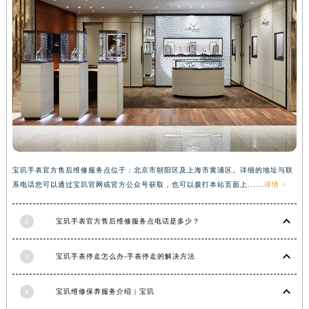
河南省信阳市浉河区东方红大道宝玑售后服务中心（需提前预约）
河南省许昌市魏都区建安大道与八龙路交叉口宝玑售后服务中心（需提前预约）
河南省郑州市二七区民主路10号华润大厦29层2905室宝玑售后服务中心（需提前预约）
河南省周口市川汇区七一路宝玑售后服务中心（需提前预约）
河南省驻马店市驿城区乐山大道与置地大道交叉口宝玑售后服务中心（需提前预约）
湖北省鄂州市鄂城区文星大道宝玑售后服务中心（需提前预约）
湖北省黄冈市黄州区赤壁大道宝玑售后服务中心（需提前预约）
湖北省黄石市黄石港区武汉路宝玑售后服务中心（需提前预约）
湖北省荆门市东宝中天街步行街宝玑售后服务中心（需提前预约）
宝玑手表官方售后维修服务点位于：北京市朝阳区及上海市黄浦区。详细的地址与联
系电话您可以通过宝玑官网或官方公众号获取，也可以拨打本站页面上......
详情 >
湖北省荆州市荆州区荆中路宝玑售后服务中心（需提前预约）
湖北省十堰市茅箭区人民北路宝玑售后服务中心（需提前预约）
2
宝玑手表官方售后维修服务点电话是多少？
湖北省随州市曾都区青年路宝玑售后服务中心（需提前预约）
湖北省咸宁市咸安区长安大道宝玑售后服务中心（需提前预约）
3
宝玑手表停走怎么办-手表停走的解决方法
湖北省襄阳市樊城区长虹路与人民路交叉口宝玑售后服务中心（需提前预约）
湖北省孝感市孝南区复兴大道宝玑售后服务中心（需提前预约）
4
宝玑维修保养服务介绍 | 宝玑
湖北省宜昌市西陵区夷陵大道与港窑路宝玑售后服务中心（需提前预约）