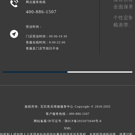

网点服务热线
全面保养
陕西省榆林市榆阳区长兴路宝玑售后服务中心（需提前预约）
400-886-1507
新疆维吾尔自治区阿克苏市东大街宝玑售后服务中心（需提前预约）
个性定制
新疆维吾尔自治区阿拉尔市胜利大道宝玑售后服务中心（需提前预约）
截表带、
营业时间：

新疆维吾尔自治区阿拉山口市友好路宝玑售后服务中心（需提前预约）
门店营业时间：09:00-19:30
新疆维吾尔自治区阿勒泰市解放路宝玑售后服务中心（需提前预约）
客服在线时间：8:00-22:00
客服及门店节假日不休
新疆维吾尔自治区阿图什市光明路宝玑售后服务中心（需提前预约）
新疆维吾尔自治区白杨市军垦路宝玑售后服务中心（需提前预约）
新疆维吾尔自治区北屯市团结路宝玑售后服务中心（需提前预约）
新疆维吾尔自治区博乐市博乐市北京路宝玑售后服务中心（需提前预约）
新疆维吾尔自治区昌吉市延安北路宝玑售后服务中心（需提前预约）
新疆维吾尔自治区阜康市博峰路宝玑售后服务中心（需提前预约）
新疆维吾尔自治区哈密市伊州区建国北路宝玑售后服务中心（需提前预约）
版权所有:
宝玑售后维修服务中心
Copyright © 2018-2032
新疆维吾尔自治区和田市和田市北京西路宝玑售后服务中心（需提前预约）
客户服务热线：
400-886-1507
新疆维吾尔自治区胡杨河市胡杨河市胡杨路宝玑售后服务中心（需提前预约）
网站备案/许可证号：陕ICP备2025073640号-8
新疆维吾尔自治区霍尔果斯市亚欧北路宝玑售后服务中心（需提前预约）
XML
新疆维吾尔自治区喀什市解放北路宝玑售后服务中心（需提前预约）
如权利人或知情人士发现本站内容存在事实错误或涉及版权、名誉权等侵权问题，请通过邮