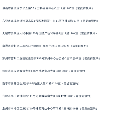
内蒙古自治区锡林郭勒盟市锡林浩特市光明街与额尔敦路交叉口宝玑售后服务中心（需提前预约）
佛山市禅城区季华五路57号万科金融中心C座12层1205室（需提前预约）
内蒙古自治区兴安盟市乌兰浩特市兴安大街宝玑售后服务中心（需提前预约）
山西省大同市平城区迎宾街宝玑售后服务中心（需提前预约）
东莞市东城街道鸿福东路1号民盈国贸中心T1写字楼9层907室（需提前预约）
山西省晋城市城区黄华街宝玑售后服务中心（需提前预约）
无锡市梁溪区人民中路139号恒隆广场写字楼1座11层1104室（需提前预约）
山西省晋中市榆次区顺城街宝玑售后服务中心（需提前预约）
山西省临汾市尧都区解放路宝玑售后服务中心（需提前预约）
南通市崇川区工农路57号圆融广场写字楼16层1603室（需提前预约）
山西省吕梁市离石区永宁中路与建设街交叉口宝玑售后服务中心（需提前预约）
山西省朔州市朔城区怡西路与鄯阳西街交汇处宝玑售后服务中心（需提前预约）
苏州市苏州工业园区星港街199号苏州中心办公楼C座22层08室（需提前预约）
山西省忻州市忻府区和平东街与七一南路交叉口宝玑售后服务中心（需提前预约）
武汉市江汉区解放大道686号世界贸易大厦38层09室（需提前预约）
山西省阳泉市郊区平阳东街与新城大道交叉口宝玑售后服务中心（需提前预约）
山西省运城市盐湖区河东街宝玑售后服务中心（需提前预约）
南宁市青秀区金湖路59号地王大厦12楼1224室（需提前预约）
山西省长治市潞州区英雄中路宝玑售后服务中心（需提前预约）
山西省太原市迎泽区迎泽街道解放路15号亨得利名表维修授权店3楼宝玑售后服务中心（需提前预约）
合肥市蜀山区潜山路111号万象城华润大厦B座12楼03室（需提前预约）
天津市和平区赤峰道136号天津国际金融中心26层2603室宝玑售后服务中心（需提前预约）
安徽省安庆市迎江区人民路宝玑售后服务中心（需提前预约）
泉州市丰泽区宝洲路729号浦西万达中心写字楼A座7楼709室（需提前预约）
安徽省蚌埠市蚌山区淮河路宝玑售后服务中心（需提前预约）