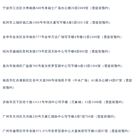
苏州市苏州工业园区星港街199号苏州中心办公楼C座22层08室（需提前预约）
宁波市江北区大闸南路500号来福士广场办公楼20层2009室（需提前预约）
武汉市江汉区解放大道686号世界贸易大厦38层09室（需提前预约）
杭州市上城区钱江路1366号华润大厦写字楼A座5层503-5室（需提前预约）
南宁市青秀区金湖路59号地王大厦12楼1224室（需提前预约）
合肥市蜀山区潜山路111号万象城华润大厦B座12楼03室（需提前预约）
金华市金东区东市南街777号金华万达广场写字楼4号楼22层2209室（需提前预约）
泉州市丰泽区宝洲路729号浦西万达中心写字楼A座7楼709室（需提前预约）
青岛市南区山东路6号华润大厦B座22层04室（需提前预约）
绍兴市越城区胜利东路379号世茂天际中心写字楼8层805室（需提前预约）
烟台市芝罘区胜利路139号万达金融中心A座907室（需提前预约）
长春市朝阳区西安大路727号中银大厦A座(旺进大厦)18层09室（需提前预约）
嘉兴市南湖区广益路705号嘉兴世界贸易中心写字楼A座13层1304室（需提前预约）
贵阳市南明区都司高架桥路33号亨特国际金融中心14楼14D（需提前预约）
南昌市红谷滩新区红谷中大道998号绿地双子塔（中央广场）A1座办公楼14层07室（需提
昆明市盘龙区北京路928号同德昆明广场写字楼10层06室（需提前预约）
前预约）
石家庄市长安区中山东路39号勒泰中心写字楼B座13层07室（需提前预约）
西安市碑林区南关正街88号华侨城长安国际中心E座6楼10室（需提前预约）
济南市历下区经十路11111号华润中心写字楼（万象城）15层1508室（需提前预约）
海口市龙华区金贸东路5号海口华润大厦B座17层1707室（需提前预约）
唐山市路南区新华东道100号万达广场写字楼A座10层1002室（需提前预约）
广州市天河区天河路230号万菱汇国际中心写字楼A塔7层704室（需提前预约）
台州市椒江区东海大道1800号腾达中心东1幢20楼2002室（需提前预约）
广州市越秀区环市东路371-375号世界贸易中心大厦南塔写字楼15层07室（需提前预约）
内蒙古自治区呼和浩特市玉泉区大学西街70号华润万象城写字楼（鄂尔多斯大厦）23层2326室（需提前预约）