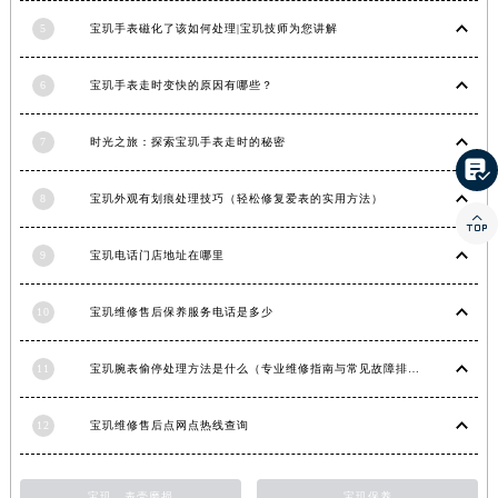
湖南省常德市武陵区人民路宝玑售后服务中心（需提前预约）
5
宝玑手表磁化了该如何处理|宝玑技师为您讲解
湖南省郴州市北湖区国庆北路宝玑售后服务中心（需提前预约）
6
宝玑手表走时变快的原因有哪些？
湖南省衡阳市雁峰区解放路宝玑售后服务中心（需提前预约）
湖南省怀化市鹤城区迎丰中路宝玑售后服务中心（需提前预约）
7
时光之旅：探索宝玑手表走时的秘密
湖南省娄底市娄星区长青街宝玑售后服务中心（需提前预约）

湖南省邵阳市双清区东风路宝玑售后服务中心（需提前预约）
8
宝玑外观有划痕处理技巧（轻松修复爱表的实用方法）
湖南省湘潭市雨湖区莲城大道宝玑售后服务中心（需提前预约）

湖南省益阳市赫山区桃花仑路宝玑售后服务中心（需提前预约）
9
宝玑电话门店地址在哪里
湖南省永州市冷水滩区永州大道与中兴路交叉口宝玑售后服务中心（需提前预约）
湖南省岳阳市岳阳楼区东茅岭路宝玑售后服务中心（需提前预约）
10
宝玑维修售后保养服务电话是多少
湖南省张家界市永定区解放路宝玑售后服务中心（需提前预约）
湖南省长沙市芙蓉区建湘路393号世茂环球金融中心写字楼10层1013室宝玑售后服务中心（需提前预约）
11
宝玑腕表偷停处理方法是什么（专业维修指南与常见故障排查）
湖南省株洲市芦淞区建设南路宝玑售后服务中心（需提前预约）
12
宝玑维修售后点网点热线查询
甘肃省白银市白银区北京路宝玑售后服务中心（需提前预约）
甘肃省定西市安定区解放路宝玑售后服务中心（需提前预约）
甘肃省敦煌市沙州镇阳关中路宝玑售后服务中心（需提前预约）
宝玑，表壳磨损
宝玑保养