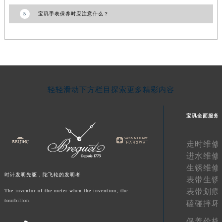
青海省果洛藏族自治州玛沁县团结路宝玑售后服务中心（需提前预约）
5
宝玑手表保养时应注意什么？
青海省海北藏族自治州海晏县将军路宝玑售后服务中心（需提前预约）
青海省海东市乐都区滨河路宝玑售后服务中心（需提前预约）
青海省海南藏族自治州共和县青海湖大街宝玑售后服务中心（需提前预约）
青海省海西蒙古族藏族自治州德令哈市柴达木路宝玑售后服务中心（需提前预约）
青海省黄南藏族自治州同仁市德合隆路宝玑售后服务中心（需提前预约）
轻轻滑动下方栏目探索更多精彩内容
青海省西宁市城西区海湖新区西关大道宝玑售后服务中心（需提前预约）
青海省玉树藏族自治州结古镇胜利路宝玑售后服务中心（需提前预约）
宝玑全面服务
陕西省安康市汉滨区金州路宝玑售后服务中心（需提前预约）
陕西省宝鸡市渭滨区经二路宝玑售后服务中心（需提前预约）
走时维修
陕西省汉中市汉台区北大街宝玑售后服务中心（需提前预约）
进水维修
陕西省商洛市商州区州城街宝玑售后服务中心（需提前预约）
生锈维修
时计发明先驱，陀飞轮的发明者
陕西省铜川市王益区红旗街宝玑售后服务中心（需提前预约）
表带生锈
表带划痕
The inventor of the meter when the invention, the
陕西省渭南市临渭区东风大街宝玑售后服务中心（需提前预约）
tourbillon.
磕碰摔坏
陕西省咸阳市秦都区沣西新城统一西路与白马河路交汇处宝玑售后服务中心（需提前预约）
陕西省延安市宝塔区中心街宝玑售后服务中心（需提前预约）
保养价格