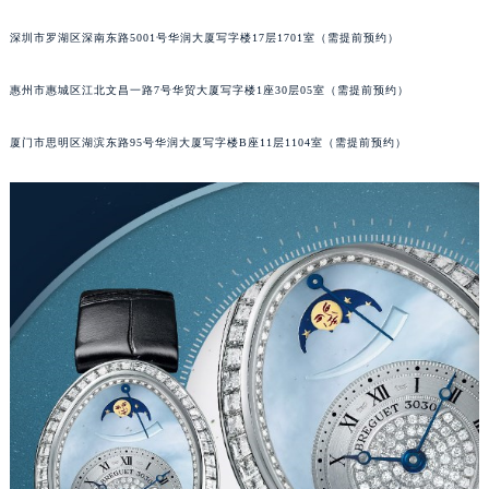
甘肃省兰州市七里河区西津西路16号兰州中心写字楼21层2102室（需提前预约）
深圳市罗湖区深南东路5001号华润大厦写字楼17层1701室（需提前预约）
重庆市解放碑渝中区民权路28号英利国际金融中心写字楼20层01室（需提前预约）
黑龙江省大庆市萨尔图区会战大街宝玑售后服务中心（需提前预约）
惠州市惠城区江北文昌一路7号华贸大厦写字楼1座30层05室（需提前预约）
黑龙江省鹤岗市向阳区红军路宝玑售后服务中心（需提前预约）
厦门市思明区湖滨东路95号华润大厦写字楼B座11层1104室（需提前预约）
黑龙江省黑河市爱辉区中央街宝玑售后服务中心（需提前预约）
黑龙江省鸡西市鸡冠区红军路宝玑售后服务中心（需提前预约）
黑龙江省佳木斯市向阳区长安路宝玑售后服务中心（需提前预约）
黑龙江省牡丹江市东安区太平路宝玑售后服务中心（需提前预约）
黑龙江省七台河市桃山区大同街宝玑售后服务中心（需提前预约）
黑龙江省齐齐哈尔市龙沙区龙华路宝玑售后服务中心（需提前预约）
黑龙江省双鸭山市尖山区新兴大街宝玑售后服务中心（需提前预约）
黑龙江省绥化市北林区新华街与康庄路交叉口宝玑售后服务中心（需提前预约）
黑龙江省伊春市伊美区通河路宝玑售后服务中心（需提前预约）
吉林省白城市洮北区明仁南街宝玑售后服务中心（需提前预约）
吉林省白山市浑江区浑江大街宝玑售后服务中心（需提前预约）
吉林省吉林市船营区河南街宝玑售后服务中心（需提前预约）