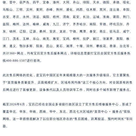
饶、晋中、葫芦岛、四平、宜春、滁州、大同、舟山、绵阳、天水、德阳、承德、绥化、
江西省景德镇市珠山区珠山中路宝玑售后服务中心（需提前预约）
马鞍山、三明、滨州、黄冈、赤峰、荆州、通化、鸡西、佳木斯、黑河、连云港、阜阳、
江西省九江市浔阳区浔阳路宝玑售后服务中心（需提前预约）
吉安、枣庄、永州、清远、揭阳、梧州、渭南、延安、长治、运城、淮南、莆田、荆门、
江西省南昌市红谷滩新区红谷中大道998号绿地双子塔（中央广场）A1座办公楼14层1407室宝玑售后服务中心（需提前预约）
益阳、梅州、达州、榆林、威海、九江、济宁、齐齐哈尔、南阳、常德、呼伦贝尔、丹
东、锦州、辽阳、辽源、衢州、安庆、龙岩、宁德、鹰潭、泰安、商丘、驻马店、咸宁、
江西省萍乡市安源区萍安北大道与康庄路交叉口宝玑售后服务中心（需提前预约）
江门、茂名、玉林、乐山、南充、雅安、宝鸡、柳州、拉萨、丽江、张家界、襄阳、株
江西省上饶市信州区滨江西路宝玑售后服务中心（需提前预约）
洲、遵义、鄂尔多斯、阳泉、昆山、黄石、湘潭、十堰、漳州、攀枝花、香港、台北等，
江西省新余市渝水区北湖西路宝玑售后服务中心（需提前预约）
共计360+网点，均有宝玑官方售后服务网点，详细信息需拨打宝玑全国官方售后服务热
江西省宜春市袁州区中山中路宝玑售后服务中心（需提前预约）
线400-886-1507进行咨询。
江西省鹰潭市月湖区胜利东路宝玑售后服务中心（需提前预约）
山东省德州市德城区东风中路宝玑售后服务中心（需提前预约）
此次售后网络的优化，是宝玑中国区近年来规模最大的一次服务升级项目。它主要聚焦
于“直营服务质量提升、店面规模扩大、区域布局均衡”这三个核心方向。对全国原有的售
山东省东营市东营区济南路宝玑售后服务中心（需提前预约）
后网点进行了装修更新、设备换代以及人员培训等工作，同时在多个城市新增了服务点。
山东省济南市历下区经十路11111号华润中心写字楼（万象城）15层1508室宝玑售后服务中心（需提前预约）
山东省济宁市任城区太白楼路宝玑售后服务中心（需提前预约）
截至2026年6月，宝玑已经在全国众多省级行政区设立了官方售后维修服务中心，形成了
山东省莱芜市文化南路8号银座商城名表维修一楼名表维修宝玑售后服务中心（需提前预约）
覆盖华北、华东、华南、西南、华中、东北、西北七大区域的“直营中心 + 服务点”双轨
山东省临沂市兰山区解放路宝玑售后服务中心（需提前预约）
网络。这一举措彻底解决了以往部分地区存在的“售后困难、距离较远、预约时间长”等问
山东省日照市东港区烟台路宝玑售后服务中心（需提前预约）
题。
山东省泰安市泰山区财源街道泰山大街宝玑售后服务中心（需提前预约）