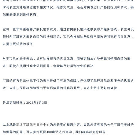
澳门特别行政区风顺堂区南湾大马路宝玑售后服务中心（需提前预约）
时与表主沟通维修进度和相关情况。维修完成后，还会对腕表进行严格的检测和调试，确
保腕表恢复到最佳状态。
澳门特别行政区花地玛堂区关闸广场宝玑售后服务中心（需提前预约）
澳门特别行政区花王堂区大三巴商圈宝玑售后服务中心（需提前预约）
宝玑一直非常重视客户的反馈和意见。通过官网的反馈渠道以及客户服务热线，表主可以
澳门特别行政区嘉模堂区官也街宝玑售后服务中心（需提前预约）
随时向宝玑官方表达自己的想法和建议。宝玑会根据这些反馈不断改进和完善售后体系，
澳门省路氹城市金光大道宝玑售后服务中心（需提前预约）
以提供更优质的服务。
澳门特别行政区望德堂区塔石广场宝玑售后服务中心（需提前预约）
福建省福州市鼓楼区五四路128-1号恒力城写字楼15层03室宝玑售后服务中心（需提前预约）
对于宝玑的表主来说，拥有这样完善的售后体系，能够更加放心地佩戴和使用自己的腕
表。即使在使用过程中遇到问题，也能够及时得到专业的解决。
福建省厦门市思明区湖滨东路95号万象城华润大厦B座11层1104室宝玑售后服务中心（需提前预约）
广东省潮州市潮安区新风路与潮汕路交汇处宝玑售后服务中心（需提前预约）
宝玑的官方售后体系不仅为表主提供了可靠的保障，也体现了品牌对品质和服务的执着追
广东省广州市天河区天河路230号万菱汇国际中心A塔7层704室宝玑售后服务中心（需提前预约）
求。未来，宝玑将继续致力于售后体系的优化和升级，为表主带来更好的体验。
广东省广州市越秀区环市东路371-375号世界贸易中心大厦南塔15层1507室宝玑售后服务中心（需提前预约）
广东省河源市源城区越王大道宝玑售后服务中心（需提前预约）
最后更新时间：2026年6月3日
广东省惠州市惠城区江北文昌一路7号华贸大厦1座30层3005室宝玑售后服务中心（需提前预约）
广东省江门市蓬江区广场西路宝玑售后服务中心（需提前预约）
以上就是
深圳宝玑保养服务中心
为您分享的精彩内容。如果您还有其他关于宝玑手表维护
广东省揭阳市榕城进贤门步行街宝玑售后服务中心（需提前预约）
和保养的问题，可以拨打页面400电话进行咨询，我们将竭诚为您服务。
广东省茂名市电白区水东街道迎宾大道宝玑售后服务中心（需提前预约）