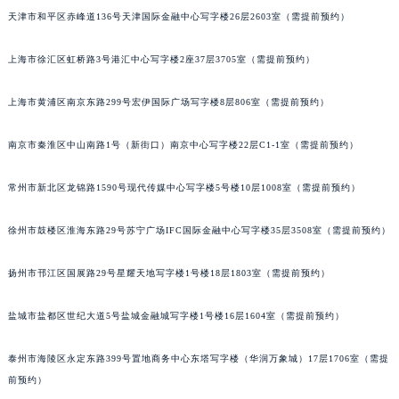
天津市和平区赤峰道136号天津国际金融中心写字楼26层2603室（需提前预约）
福州市鼓楼区五四路128-1号恒力城写字楼15层03室（需提前预约）
成都市锦江区人民东路6号SAC东原中心写字楼24层2406B室（需提前预约）
上海市徐汇区虹桥路3号港汇中心写字楼2座37层3705室（需提前预约）
重庆市江北区观音桥步行街2号融恒时代广场写字楼9层902室（需提前预约）
长沙市芙蓉区定王台街道建湘路393号世茂环球金融中心写字楼（芙蓉广场）10层13室（需提前预约）
上海市黄浦区南京东路299号宏伊国际广场写字楼8层806室（需提前预约）
郑州市二七区铭功路10号华润大厦写字楼29层2905室（需提前预约）
太原市迎泽区解放路15号亨得利名表服务中心（品牌授权店）3层整层（需提前预约）
南京市秦淮区中山南路1号（新街口）南京中心写字楼22层C1-1室（需提前预约）
沈阳市沈河区中街路137号亨得利名表服务中心（品牌授权店）1层整层（需提前预约）
常州市新北区龙锦路1590号现代传媒中心写字楼5号楼10层1008室（需提前预约）
沈阳市沈河区中街路83号亨得利名表服务中心（品牌授权店）1层整层（需提前预约）
乌鲁木齐市天山区红山路26号时代广场（CCMALL）C座17层17-B（需提前预约）
徐州市鼓楼区淮海东路29号苏宁广场IFC国际金融中心写字楼35层3508室（需提前预约）
温州市鹿城区锦绣路1067号置信广场10层1015室（需提前预约）
哈尔滨市道里区友谊西路600号富力中心T2座写字楼29层03室（需提前预约）
扬州市邗江区国展路29号星耀天地写字楼1号楼18层1803室（需提前预约）
大连市中山区人民路15号国际金融大厦7层G室（需提前预约）
盐城市盐都区世纪大道5号盐城金融城写字楼1号楼16层1604室（需提前预约）
佛山市禅城区季华五路57号万科金融中心C座12层1205室（需提前预约）
东莞市东城街道鸿福东路1号民盈国贸中心T1写字楼9层907室（需提前预约）
泰州市海陵区永定东路399号置地商务中心东塔写字楼（华润万象城）17层1706室（需提
无锡市梁溪区人民中路139号恒隆广场写字楼1座11层1104室（需提前预约）
前预约）
南通市崇川区工农路57号圆融广场写字楼16层1603室（需提前预约）