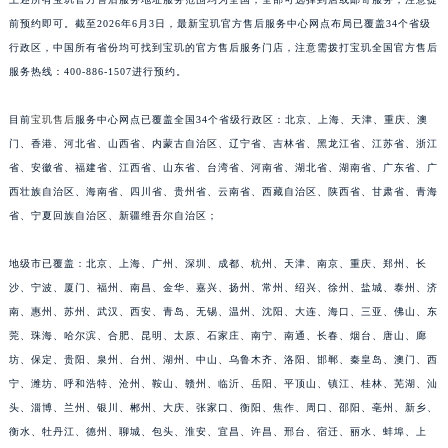
福建省莆田市城厢区霞林街道荔华东大道宝玑售后服务中心（需提前预约）
前预约即可。截至2026年6月3日，最新宝玑官方售后服务中心网点布局已覆盖34个省级
行政区，中国所有省份均可找到宝玑的官方售后服务门店，注意需拨打宝玑全国官方售后
福建省三明市三元区东乾二路宝玑售后服务中心（需提前预约）
服务热线：400-886-1507进行预约。
福建省漳州市龙文区步港路宝玑售后服务中心（需提前预约）
江苏省常州市新北区龙锦路1590号现代传媒中心5号楼10层1008室宝玑售后服务中心（需提前预约）
目前
宝玑售后
服务中心网点已覆盖全国34个省级行政区：北京、上海、天津、重庆、澳
江苏省淮安市清江浦区淮海北路宝玑售后服务中心（需提前预约）
门、香港、河北省、山西省、内蒙古自治区、辽宁省、吉林省、黑龙江省、江苏省、浙江
江苏省连云港市海州区通灌北路宝玑售后服务中心（需提前预约）
省、安徽省、福建省、江西省、山东省、台湾省、河南省、湖北省、湖南省、广东省、广
江苏省南京市秦淮区中山南路1号南京中心22层22-C1-C3室宝玑售后服务中心（需提前预约）
西壮族自治区、海南省、四川省、贵州省、云南省、西藏自治区、陕西省、甘肃省、青海
省、宁夏回族自治区、新疆维吾尔自治区；
江苏省宿迁市宿城区西湖路宝玑售后服务中心（需提前预约）
江苏省泰州市海陵区永定东路399号置地商务中心东塔（华润万象城）17层1706室宝玑售后服务中心（需提前预约）
地级市已覆盖：北京、上海、广州、深圳、成都、杭州、天津、南京、重庆、郑州、长
江苏省徐州市鼓楼区淮海东路29号苏宁广场IFC国际金融中心35层3508室宝玑售后服务中心（需提前预约）
沙、宁波、厦门、福州、南昌、金华、嘉兴、扬州、常州、绍兴、徐州、盐城、泰州、济
江苏省盐城市盐都区世纪大道5号盐城金融城写字楼1号楼16层1604室宝玑售后服务中心（需提前预约）
南、惠州、苏州、武汉、西安、青岛、无锡、温州、沈阳、大连、海口、三亚、佛山、东
江苏省扬州市邗江区国展路29号星耀天地写字楼1号楼18层1803室宝玑售后服务中心（需提前预约）
莞、珠海、哈尔滨、合肥、昆明、太原、石家庄、南宁、南通、长春、烟台、唐山、廊
江苏省镇江市京口区中山东路宝玑售后服务中心（需提前预约）
坊、保定、贵阳、泉州、台州、湖州、中山、乌鲁木齐、洛阳、邯郸、秦皇岛、澳门、西
宁、潍坊、呼和浩特、沧州、鞍山、赣州、临沂、岳阳、平顶山、镇江、桂林、芜湖、汕
江西省抚州市临川区赣东大道宝玑售后服务中心（需提前预约）
头、淄博、兰州、银川、郴州、大庆、张家口、衡阳、焦作、周口、邵阳、亳州、新乡、
江西省赣州市章贡区文清路宝玑售后服务中心（需提前预约）
衡水、牡丹江、德州、聊城、包头、淮安、宜昌、许昌、邢台、宿迁、丽水、蚌埠、上
江西省吉安市吉州区井冈山大道宝玑售后服务中心（需提前预约）