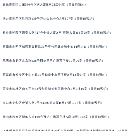
青岛市南区山东路6号华润大厦B座22层04室（需提前预约）
安徽省亳州市谯城区魏武大道宝玑售后服务中心（需提前预约）
安徽省池州市贵池区长江路宝玑售后服务中心（需提前预约）
烟台市芝罘区胜利路139号万达金融中心A座907室（需提前预约）
安徽省滁州市琅琊区南谯北路宝玑售后服务中心（需提前预约）
安徽省阜阳市颍州区颍州北路宝玑售后服务中心（需提前预约）
长春市朝阳区西安大路727号中银大厦A座(旺进大厦)18层09室（需提前预约）
安徽省淮北市相山区淮海路宝玑售后服务中心（需提前预约）
贵阳市南明区都司高架桥路33号亨特国际金融中心14楼14D（需提前预约）
安徽省淮南市田家庵区国庆中路宝玑售后服务中心（需提前预约）
安徽省黄山市屯溪区黄山西路宝玑售后服务中心（需提前预约）
昆明市盘龙区北京路928号同德昆明广场写字楼10层06室（需提前预约）
安徽省六安市金安区解放中路宝玑售后服务中心（需提前预约）
安徽省马鞍山市雨山区湖南西路宝玑售后服务中心（需提前预约）
石家庄市长安区中山东路39号勒泰中心写字楼B座13层07室（需提前预约）
安徽省宿州市埇桥区人民中路宝玑售后服务中心（需提前预约）
安徽省铜陵市铜官区石城大道宝玑售后服务中心（需提前预约）
西安市碑林区南关正街88号华侨城长安国际中心E座6楼10室（需提前预约）
安徽省芜湖市镜湖区中山路步行街宝玑售后服务中心（需提前预约）
海口市龙华区金贸东路5号海口华润大厦B座17层1707室（需提前预约）
安徽省宣城市宣州区叠嶂西路宝玑售后服务中心（需提前预约）
福建省龙岩市新罗区九一南路宝玑售后服务中心（需提前预约）
唐山市路南区新华东道100号万达广场写字楼A座10层1002室（需提前预约）
福建省南平市建阳区人民西路宝玑售后服务中心（需提前预约）
福建省宁德市蕉城区天湖东路宝玑售后服务中心（需提前预约）
上述所有宝玑官方售后服务地址服务范围均为全国，全部可选择到店或邮寄服务，注意提