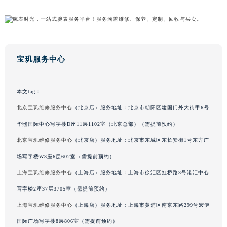
广东省梅州市梅江区金燕大道宝玑售后服务中心（需提前预约）
广东省清远市清城区湖西路宝玑售后服务中心（需提前预约）
广东省汕头市龙湖区长平路宝玑售后服务中心（需提前预约）
广东省汕尾市城区香洲街道园林社区翠园街宝玑售后服务中心（需提前预约）
宝玑服务中心
广东省韶关市武江区芙蓉新区与老城中心交汇处宝玑售后服务中心（需提前预约）
广东省深圳市罗湖区深南东路5001号华润大厦17层1701室宝玑售后服务中心（需提前预约）
本文tag：
广东省阳江市江城区东风一路宝玑售后服务中心（需提前预约）
北京宝玑维修服务中心
（北京店）服务地址：北京市朝阳区建国门外大街甲6号
广东省云浮市云城区金山路宝玑售后服务中心（需提前预约）
广东省湛江市赤坎区观海北路宝玑售后服务中心（需提前预约）
华熙国际中心写字楼D座11层1102室（北京总部）（需提前预约）
广东省肇庆市端州区信安大道与砚都大道交汇处宝玑售后服务中心（需提前预约）
北京宝玑维修服务中心
（北京店）服务地址：北京市东城区东长安街1号东方广
广西壮族自治区百色市右江区中山二路宝玑售后服务中心（需提前预约）
场写字楼W3座6层602室（需提前预约）
广西壮族自治区北海市海城区北京路宝玑售后服务中心（需提前预约）
上海宝玑维修服务中心
（上海店）服务地址：上海市徐汇区虹桥路3号港汇中心
广西壮族自治区崇左市江州区石景林街道友谊大道与丽川路交汇处宝玑售后服务中心（需提前预约）
写字楼2座37层3705室（需提前预约）
广西壮族自治区防城港市港口区金花茶大道宝玑售后服务中心（需提前预约）
上海宝玑维修服务中心
（上海店）服务地址：上海市黄浦区南京东路299号宏伊
广西壮族自治区贵港市港北区港城街道布山大道与仙衣路交叉口宝玑售后服务中心（需提前预约）
国际广场写字楼8层806室（需提前预约）
广西壮族自治区桂林市秀峰区红岭路宝玑售后服务中心（需提前预约）