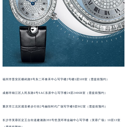
吉林省辽源市龙山区人民大街宝玑售后服务中心（需提前预约）
吉林省梅河口市新华街道梅河大街宝玑售后服务中心（需提前预约）
吉林省四平市铁东区紫气大路与南九经街交汇处宝玑售后服务中心（需提前预约）
吉林省松原市宁江区五环大街宝玑售后服务中心（需提前预约）
吉林省通化市东昌区环通乡江南大街宝玑售后服务中心（需提前预约）
吉林省延边市延吉市解放路宝玑售后服务中心（需提前预约）
辽宁省鞍山市铁东区站前街宝玑售后服务中心（需提前预约）
辽宁省本溪市平山区胜利路宝玑售后服务中心（需提前预约）
辽宁省朝阳市双塔区新华路宝玑售后服务中心（需提前预约）
辽宁省丹东市振兴区七经街宝玑售后服务中心（需提前预约）
福州市晋安区横屿路9号东二环泰禾中心写字楼2号楼5层509室（需提前预约）
辽宁省抚顺市新抚区东一路宝玑售后服务中心（需提前预约）
成都市锦江区人民东路6号SAC东原中心写字楼24层2406B室（需提前预约）
辽宁省阜新市海州区解放大街宝玑售后服务中心（需提前预约）
辽宁省葫芦岛市连山区中央路宝玑售后服务中心（需提前预约）
重庆市江北区观音桥步行街2号融恒时代广场写字楼9层902室（需提前预约）
辽宁省锦州市古塔区中央大街宝玑售后服务中心（需提前预约）
辽宁省辽阳市白塔区新运大街宝玑售后服务中心（需提前预约）
长沙市芙蓉区定王台街道建湘路393号世茂环球金融中心写字楼（芙蓉广场）10层13室
辽宁省盘锦市兴隆台区石油大街宝玑售后服务中心（需提前预约）
（需提前预约）