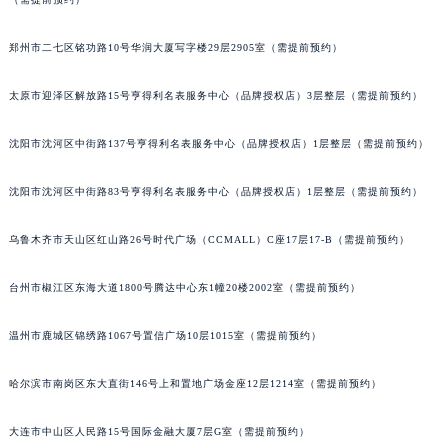
辽宁省铁岭市银州区南马路宝玑售后服务中心（需提前预约）
郑州市二七区铭功路10号华润大厦写字楼29层2905室（需提前预约）
辽宁省营口市站前区市府路与渤海大街交叉口宝玑售后服务中心（需提前预约）
辽宁省沈阳市沈河区中街路137号亨得利名表维修授权店1楼宝玑售后服务中心（需提前预约）
太原市迎泽区解放路15号亨得利名表服务中心（品牌授权店）3层整层（需提前预约）
辽宁省沈阳市沈河区中街路83号亨得利名表维修授权店1楼宝玑售后服务中心（需提前预约）
北京市朝阳区建国门外大街甲6号华熙国际中心D座11层1102室宝玑售后服务中心（北京总部）（需提前预约）
沈阳市沈河区中街路137号亨得利名表服务中心（品牌授权店）1层整层（需提前预约）
北京市东城区东长安街1号王府井东方广场W3座6层602室宝玑售后服务中心（需提前预约）
河北省保定市竞秀区朝阳北大街北国先天下宝玑售后服务中心（需提前预约）
沈阳市沈河区中街路83号亨得利名表服务中心（品牌授权店）1层整层（需提前预约）
内蒙古自治区阿拉善盟市左旗土尔扈特大街宝玑售后服务中心（需提前预约）
乌鲁木齐市天山区红山路26号时代广场（CCMALL）C座17层17-B（需提前预约）
内蒙古自治区巴彦淖尔市临河区新华街宝玑售后服务中心（需提前预约）
内蒙古自治区包头市青山区幸福路甲3号王府井百货名表维修宝玑售后服务中心（需提前预约）
台州市椒江区东海大道1800号腾达中心东1幢20楼2002室（需提前预约）
内蒙古自治区赤峰市红山区哈达街宝玑售后服务中心（需提前预约）
内蒙古自治区鄂尔多斯市东胜区伊金霍洛街宝玑售后服务中心（需提前预约）
温州市鹿城区锦绣路1067号置信广场10层1015室（需提前预约）
内蒙古自治区呼伦贝尔市海拉尔区中央街宝玑售后服务中心（需提前预约）
哈尔滨市南岗区东大直街146号上和置地广场金座12层1214室（需提前预约）
内蒙古自治区通辽市科尔沁区明仁大街宝玑售后服务中心（需提前预约）
内蒙古自治区乌海市海勃湾区人民南路宝玑售后服务中心（需提前预约）
大连市中山区人民路15号国际金融大厦7层G室（需提前预约）
内蒙古自治区乌兰察布市集宁区恩和大街宝玑售后服务中心（需提前预约）