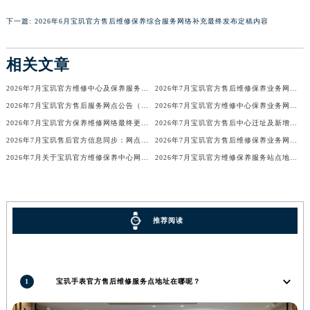
香港特别行政区金钟区中西区金钟道宝玑售后服务中心（需提前预约）
下一篇:
2026年6月宝玑官方售后维修保养综合服务网络补充最终发布定稿内容
香港特别行政区九龙区油尖旺区弥敦道宝玑售后服务中心（需提前预约）
香港特别行政区铜锣湾区湾仔区轩尼诗道宝玑售后服务中心（需提前预约）
相关文章
河南省安阳市文峰区解放大道宝玑售后服务中心（需提前预约）
2026年7月宝玑官方维修中心及保养服务中心迁移与增设补充确认文件内容
2026年7月宝玑官方售后维修保养业务网点最终重新配置最终通知确认
河南省鹤壁市淇滨区九州路宝玑售后服务中心（需提前预约）
2026年7月宝玑官方售后服务网点公告（迁址+新店版）
2026年7月宝玑官方维修中心保养业务网点最新变动补充确认说明
河南省济源市沁园街道济水大道宝玑售后服务中心（需提前预约）
2026年7月宝玑官方保养维修网络最终更新（含搬迁与新增店面）最终确认终稿
2026年7月宝玑官方售后中心迁址及新增网点一览
河南省焦作市解放区解放路宝玑售后服务中心（需提前预约）
2026年7月宝玑售后官方信息同步：网点迁址+新店开业
2026年7月宝玑官方售后维修保养业务网点调整补充方案（迁址新开）文本正式发布
河南省开封市鼓楼区中山路宝玑售后服务中心（需提前预约）
2026年7月关于宝玑官方维修保养中心网点搬迁新增的正式文件内容全面公开
2026年7月宝玑官方维修保养服务站点地址变动补充全记录
河南省洛阳市西工区中州中路与解放路交叉口宝玑售后服务中心（需提前预约）
河南省漯河市源汇区交通路宝玑售后服务中心（需提前预约）
河南省南阳市宛城区范蠡东路与南都路交叉口宝玑售后服务中心（需提前预约）
推荐阅读
河南省平顶山市卫东区建设路宝玑售后服务中心（需提前预约）
河南省濮阳市大华龙区开州路绿城路交叉口宝玑售后服务中心（需提前预约）
河南省三门峡市湖滨区和平路宝玑售后服务中心（需提前预约）
1
宝玑手表官方售后维修服务点地址在哪呢？
河南省商丘市梁园区神火大道宝玑售后服务中心（需提前预约）
河南省新乡市红旗区人民路宝玑售后服务中心（需提前预约）