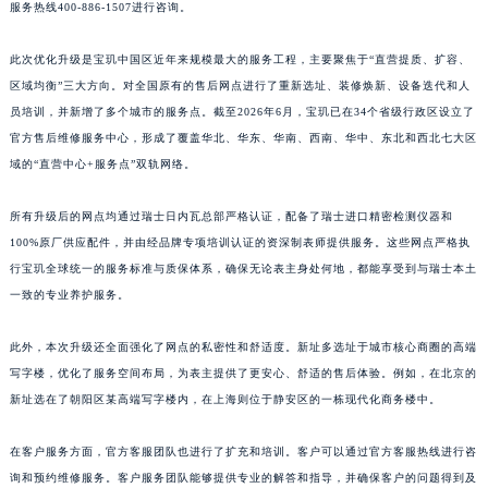
服务热线400-886-1507进行咨询。
江西省景德镇市珠山区珠山中路宝玑售后服务中心（需提前预约）
江西省九江市浔阳区浔阳路宝玑售后服务中心（需提前预约）
此次优化升级是宝玑中国区近年来规模最大的服务工程，主要聚焦于“直营提质、扩容、
江西省南昌市红谷滩新区红谷中大道998号绿地双子塔（中央广场）A1座办公楼14层1407室宝玑售后服务中心（需提前预约）
区域均衡”三大方向。对全国原有的售后网点进行了重新选址、装修焕新、设备迭代和人
员培训，并新增了多个城市的服务点。截至2026年6月，宝玑已在34个省级行政区设立了
江西省萍乡市安源区萍安北大道与康庄路交叉口宝玑售后服务中心（需提前预约）
官方售后维修服务中心，形成了覆盖华北、华东、华南、西南、华中、东北和西北七大区
江西省上饶市信州区滨江西路宝玑售后服务中心（需提前预约）
域的“直营中心+服务点”双轨网络。
江西省新余市渝水区北湖西路宝玑售后服务中心（需提前预约）
江西省宜春市袁州区中山中路宝玑售后服务中心（需提前预约）
所有升级后的网点均通过瑞士日内瓦总部严格认证，配备了瑞士进口精密检测仪器和
江西省鹰潭市月湖区胜利东路宝玑售后服务中心（需提前预约）
100%原厂供应配件，并由经品牌专项培训认证的资深制表师提供服务。这些网点严格执
山东省德州市德城区东风中路宝玑售后服务中心（需提前预约）
行宝玑全球统一的服务标准与质保体系，确保无论表主身处何地，都能享受到与瑞士本土
一致的专业养护服务。
山东省东营市东营区济南路宝玑售后服务中心（需提前预约）
山东省济南市历下区经十路11111号华润中心写字楼（万象城）15层1508室宝玑售后服务中心（需提前预约）
此外，本次升级还全面强化了网点的私密性和舒适度。新址多选址于城市核心商圈的高端
山东省济宁市任城区太白楼路宝玑售后服务中心（需提前预约）
写字楼，优化了服务空间布局，为表主提供了更安心、舒适的售后体验。例如，在北京的
山东省莱芜市文化南路8号银座商城名表维修一楼名表维修宝玑售后服务中心（需提前预约）
新址选在了朝阳区某高端写字楼内，在上海则位于静安区的一栋现代化商务楼中。
山东省临沂市兰山区解放路宝玑售后服务中心（需提前预约）
山东省日照市东港区烟台路宝玑售后服务中心（需提前预约）
在客户服务方面，官方客服团队也进行了扩充和培训。客户可以通过官方客服热线进行咨
询和预约维修服务。客户服务团队能够提供专业的解答和指导，并确保客户的问题得到及
山东省泰安市泰山区财源街道泰山大街宝玑售后服务中心（需提前预约）