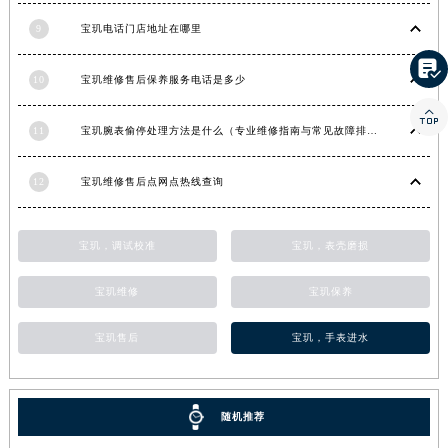
河南省信阳市浉河区东方红大道宝玑售后服务中心（需提前预约）
9
宝玑电话门店地址在哪里
河南省许昌市魏都区建安大道与八龙路交叉口宝玑售后服务中心（需提前预约）

河南省郑州市二七区民主路10号华润大厦29层2905室宝玑售后服务中心（需提前预约）
10
宝玑维修售后保养服务电话是多少
河南省周口市川汇区七一路宝玑售后服务中心（需提前预约）

11
宝玑腕表偷停处理方法是什么（专业维修指南与常见故障排查）
河南省驻马店市驿城区乐山大道与置地大道交叉口宝玑售后服务中心（需提前预约）
湖北省鄂州市鄂城区文星大道宝玑售后服务中心（需提前预约）
12
宝玑维修售后点网点热线查询
湖北省黄冈市黄州区赤壁大道宝玑售后服务中心（需提前预约）
湖北省黄石市黄石港区武汉路宝玑售后服务中心（需提前预约）
湖北省荆门市东宝中天街步行街宝玑售后服务中心（需提前预约）
宝玑，调试校准
宝玑，表壳磨损
湖北省荆州市荆州区荆中路宝玑售后服务中心（需提前预约）
宝玑维修
宝玑保养
湖北省十堰市茅箭区人民北路宝玑售后服务中心（需提前预约）
湖北省随州市曾都区青年路宝玑售后服务中心（需提前预约）
宝玑售后
宝玑，手表进水
湖北省咸宁市咸安区长安大道宝玑售后服务中心（需提前预约）
湖北省襄阳市樊城区长虹路与人民路交叉口宝玑售后服务中心（需提前预约）
湖北省孝感市孝南区复兴大道宝玑售后服务中心（需提前预约）
随机推荐
湖北省宜昌市西陵区夷陵大道与港窑路宝玑售后服务中心（需提前预约）