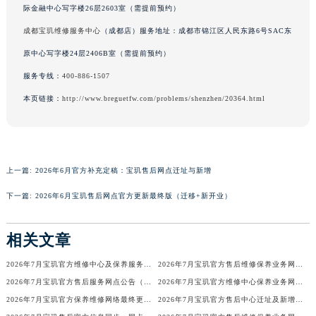
际金融中心写字楼26层2603室（需提前预约）
广东省梅州市梅江区金燕大道宝玑售后服务中心（需提前预约）
成都宝玑维修服务中心
（成都店）服务地址：成都市锦江区人民东路6号SAC东
广东省清远市清城区湖西路宝玑售后服务中心（需提前预约）
原中心写字楼24层2406B室（需提前预约）
广东省汕头市龙湖区长平路宝玑售后服务中心（需提前预约）
广东省汕尾市城区香洲街道园林社区翠园街宝玑售后服务中心（需提前预约）
服务专线：
400-886-1507
广东省韶关市武江区芙蓉新区与老城中心交汇处宝玑售后服务中心（需提前预约）
本页链接：
http://www.breguetfw.com/problems/shenzhen/20364.html
广东省深圳市罗湖区深南东路5001号华润大厦17层1701室宝玑售后服务中心（需提前预约）
广东省阳江市江城区东风一路宝玑售后服务中心（需提前预约）
广东省云浮市云城区金山路宝玑售后服务中心（需提前预约）
上一篇:
2026年6月官方补充定稿：宝玑售后网点迁址与新增
广东省湛江市赤坎区观海北路宝玑售后服务中心（需提前预约）
广东省肇庆市端州区信安大道与砚都大道交汇处宝玑售后服务中心（需提前预约）
下一篇:
2026年6月宝玑售后网点官方更新最终版（迁移+新开业）
广西壮族自治区百色市右江区中山二路宝玑售后服务中心（需提前预约）
广西壮族自治区北海市海城区北京路宝玑售后服务中心（需提前预约）
相关文章
广西壮族自治区崇左市江州区石景林街道友谊大道与丽川路交汇处宝玑售后服务中心（需提前预约）
2026年7月宝玑官方维修中心及保养服务中心迁移与增设补充确认文件内容
2026年7月宝玑官方售后维修保养业务网点最终重新配置最终通知确认
广西壮族自治区防城港市港口区金花茶大道宝玑售后服务中心（需提前预约）
2026年7月宝玑官方售后服务网点公告（迁址+新店版）
2026年7月宝玑官方维修中心保养业务网点最新变动补充确认说明
广西壮族自治区贵港市港北区港城街道布山大道与仙衣路交叉口宝玑售后服务中心（需提前预约）
2026年7月宝玑官方保养维修网络最终更新（含搬迁与新增店面）最终确认终稿
2026年7月宝玑官方售后中心迁址及新增网点一览
广西壮族自治区桂林市秀峰区红岭路宝玑售后服务中心（需提前预约）