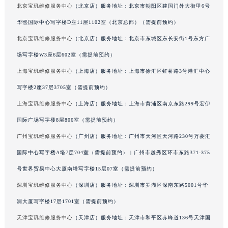
北京宝玑维修服务中心
（北京店）服务地址：北京市朝阳区建国门外大街甲6号
澳门特别行政区风顺堂区南湾大马路宝玑售后服务中心（需提前预约）
华熙国际中心写字楼D座11层1102室（北京总部）（需提前预约）
澳门特别行政区花地玛堂区关闸广场宝玑售后服务中心（需提前预约）
北京宝玑维修服务中心
（北京店）服务地址：北京市东城区东长安街1号东方广
澳门特别行政区花王堂区大三巴商圈宝玑售后服务中心（需提前预约）
澳门特别行政区嘉模堂区官也街宝玑售后服务中心（需提前预约）
场写字楼W3座6层602室（需提前预约）
澳门省路氹城市金光大道宝玑售后服务中心（需提前预约）
上海宝玑维修服务中心
（上海店）服务地址：上海市徐汇区虹桥路3号港汇中心
澳门特别行政区望德堂区塔石广场宝玑售后服务中心（需提前预约）
写字楼2座37层3705室（需提前预约）
福建省福州市鼓楼区五四路128-1号恒力城写字楼15层03室宝玑售后服务中心（需提前预约）
上海宝玑维修服务中心
（上海店）服务地址：上海市黄浦区南京东路299号宏伊
福建省厦门市思明区湖滨东路95号万象城华润大厦B座11层1104室宝玑售后服务中心（需提前预约）
国际广场写字楼8层806室（需提前预约）
广东省潮州市潮安区新风路与潮汕路交汇处宝玑售后服务中心（需提前预约）
广州宝玑维修服务中心
（广州店）服务地址：广州市天河区天河路230号万菱汇
广东省广州市天河区天河路230号万菱汇国际中心A塔7层704室宝玑售后服务中心（需提前预约）
国际中心写字楼A塔7层704室（需提前预约） | 广州市越秀区环市东路371-375
广东省广州市越秀区环市东路371-375号世界贸易中心大厦南塔15层1507室宝玑售后服务中心（需提前预约）
广东省河源市源城区越王大道宝玑售后服务中心（需提前预约）
号世界贸易中心大厦南塔写字楼15层07室（需提前预约）
广东省惠州市惠城区江北文昌一路7号华贸大厦1座30层3005室宝玑售后服务中心（需提前预约）
深圳宝玑维修服务中心
（深圳店）服务地址：深圳市罗湖区深南东路5001号华
广东省江门市蓬江区广场西路宝玑售后服务中心（需提前预约）
润大厦写字楼17层1701室（需提前预约）
广东省揭阳市榕城进贤门步行街宝玑售后服务中心（需提前预约）
天津宝玑维修服务中心
（天津店）服务地址：天津市和平区赤峰道136号天津国
广东省茂名市电白区水东街道迎宾大道宝玑售后服务中心（需提前预约）