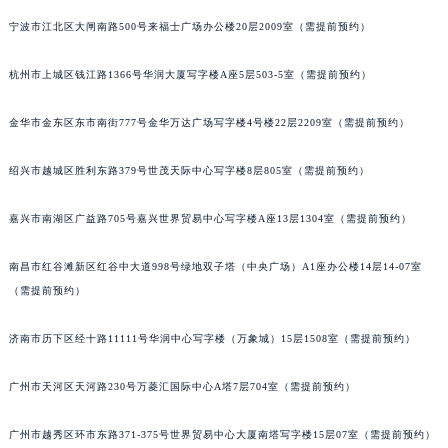
苏州市苏州工业园区星港街199号苏州中心办公楼C座22层08室（需提前预约）
宁波市江北区大闸南路500号来福士广场办公楼20层2009室（需提前预约）
武汉市江汉区解放大道686号世界贸易大厦38层09室（需提前预约）
杭州市上城区钱江路1366号华润大厦写字楼A座5层503-5室（需提前预约）
南宁市青秀区金湖路59号地王大厦12楼1224室（需提前预约）
合肥市蜀山区潜山路111号万象城华润大厦B座12楼03室（需提前预约）
金华市金东区东市南街777号金华万达广场写字楼4号楼22层2209室（需提前预约）
泉州市丰泽区宝洲路729号浦西万达中心写字楼A座7楼709室（需提前预约）
青岛市南区山东路6号华润大厦B座22层04室（需提前预约）
绍兴市越城区胜利东路379号世茂天际中心写字楼8层805室（需提前预约）
烟台市芝罘区胜利路139号万达金融中心A座907室（需提前预约）
长春市朝阳区西安大路727号中银大厦A座(旺进大厦)18层09室（需提前预约）
嘉兴市南湖区广益路705号嘉兴世界贸易中心写字楼A座13层1304室（需提前预约）
贵阳市南明区都司高架桥路33号亨特国际金融中心14楼14D（需提前预约）
南昌市红谷滩新区红谷中大道998号绿地双子塔（中央广场）A1座办公楼14层14-07室
昆明市盘龙区北京路928号同德昆明广场写字楼10层06室（需提前预约）
（需提前预约）
石家庄市长安区中山东路39号勒泰中心写字楼B座13层07室（需提前预约）
西安市碑林区南关正街88号华侨城长安国际中心E座6楼10室（需提前预约）
济南市历下区经十路11111号华润中心写字楼（万象城）15层1508室（需提前预约）
海口市龙华区金贸东路5号海口华润大厦B座17层1707室（需提前预约）
唐山市路南区新华东道100号万达广场写字楼A座10层1002室（需提前预约）
广州市天河区天河路230号万菱汇国际中心A塔7层704室（需提前预约）
台州市椒江区东海大道1800号腾达中心东1幢20楼2002室（需提前预约）
广州市越秀区环市东路371-375号世界贸易中心大厦南塔写字楼15层07室（需提前预约）
内蒙古自治区呼和浩特市玉泉区大学西街70号华润万象城写字楼（鄂尔多斯大厦）23层2326室（需提前预约）