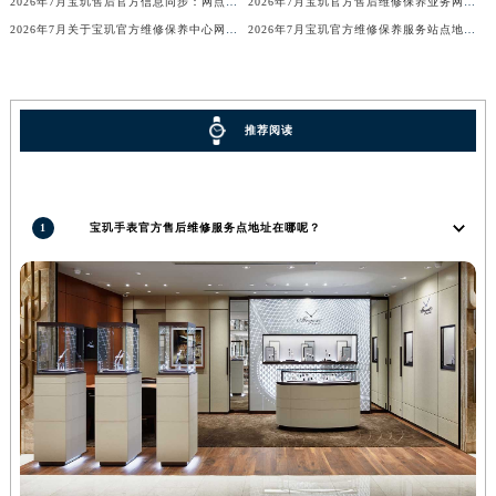
2026年7月宝玑售后官方信息同步：网点迁址+新店开业
2026年7月宝玑官方售后维修保养业务网点调整补充方案（迁址新开）文本正式发布
广西壮族自治区河池市金城江区金城江街道朝阳路宝玑售后服务中心（需提前预约）
2026年7月关于宝玑官方维修保养中心网点搬迁新增的正式文件内容全面公开
2026年7月宝玑官方维修保养服务站点地址变动补充全记录
广西壮族自治区贺州市八步区城东街道灵峰南路宝玑售后服务中心（需提前预约）
广西壮族自治区来宾市兴宾区桂中大道宝玑售后服务中心（需提前预约）
广西壮族自治区柳州市城中区中山中路宝玑售后服务中心（需提前预约）
推荐阅读
广西壮族自治区钦州市钦南区金海湾东大街宝玑售后服务中心（需提前预约）
广西壮族自治区梧州市万秀区龙湖镇高旺路宝玑售后服务中心（需提前预约）
广西壮族自治区玉林市玉州区金玉路宝玑售后服务中心（需提前预约）
1
宝玑手表官方售后维修服务点地址在哪呢？
海南省儋州市儋州市那大镇兰洋北路宝玑售后服务中心（需提前预约）
海南省东方市八所镇解放西路宝玑售后服务中心（需提前预约）
海南省琼海市嘉积镇东风路宝玑售后服务中心（需提前预约）
海南省三沙市西沙区西沙群岛永兴岛北京路宝玑售后服务中心（需提前预约）
海南省三亚市吉阳区迎宾路宝玑售后服务中心（需提前预约）
海南省万宁市万城镇解放路宝玑售后服务中心（需提前预约）
海南省文昌市文城镇教育东路宝玑售后服务中心（需提前预约）
海南省五指山市通什镇三月三大道宝玑售后服务中心（需提前预约）
香港特别行政区尖沙咀区油尖旺区广东道宝玑售后服务中心（需提前预约）