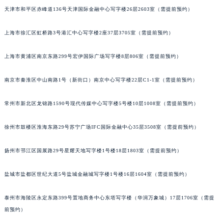
天津市和平区赤峰道136号天津国际金融中心写字楼26层2603室（需提前预约）
福州市鼓楼区五四路128-1号恒力城写字楼15层03室（需提前预约）
成都市锦江区人民东路6号SAC东原中心写字楼24层2406B室（需提前预约）
上海市徐汇区虹桥路3号港汇中心写字楼2座37层3705室（需提前预约）
重庆市江北区观音桥步行街2号融恒时代广场写字楼9层902室（需提前预约）
长沙市芙蓉区定王台街道建湘路393号世茂环球金融中心写字楼（芙蓉广场）10层13室（需提前预约）
上海市黄浦区南京东路299号宏伊国际广场写字楼8层806室（需提前预约）
郑州市二七区铭功路10号华润大厦写字楼29层2905室（需提前预约）
太原市迎泽区解放路15号亨得利名表服务中心（品牌授权店）3层整层（需提前预约）
南京市秦淮区中山南路1号（新街口）南京中心写字楼22层C1-1室（需提前预约）
沈阳市沈河区中街路137号亨得利名表服务中心（品牌授权店）1层整层（需提前预约）
常州市新北区龙锦路1590号现代传媒中心写字楼5号楼10层1008室（需提前预约）
沈阳市沈河区中街路83号亨得利名表服务中心（品牌授权店）1层整层（需提前预约）
乌鲁木齐市天山区红山路26号时代广场（CCMALL）C座17层17-B（需提前预约）
徐州市鼓楼区淮海东路29号苏宁广场IFC国际金融中心35层3508室（需提前预约）
温州市鹿城区锦绣路1067号置信广场10层1015室（需提前预约）
哈尔滨市道里区友谊西路600号富力中心T2座写字楼29层03室（需提前预约）
扬州市邗江区国展路29号星耀天地写字楼1号楼18层1803室（需提前预约）
大连市中山区人民路15号国际金融大厦7层G室（需提前预约）
盐城市盐都区世纪大道5号盐城金融城写字楼1号楼16层1604室（需提前预约）
佛山市禅城区季华五路57号万科金融中心C座12层1205室（需提前预约）
东莞市东城街道鸿福东路1号民盈国贸中心T1写字楼9层907室（需提前预约）
泰州市海陵区永定东路399号置地商务中心东塔写字楼（华润万象城）17层1706室（需提
无锡市梁溪区人民中路139号恒隆广场写字楼1座11层1104室（需提前预约）
前预约）
南通市崇川区工农路57号圆融广场写字楼16层1603室（需提前预约）