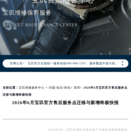
宝玑维修保养服务
BREGUET MAINTENANCE CENTER
2026年8月宝玑中国区售后服务网络优化升级公告
2026年8月宝玑全国官方售后客户服务热线：400-886-1507
▲
官网公告>
宝玑官方全国统一服务热线400-886-1507，服务覆盖中国大陆、香港、澳门、台湾全部区域（非大陆需加拨“+86”）
▼
2026年8月宝玑售后服务中心最新网点地址：
北京市朝阳区建国门外大街甲6号华熙国际中心写字楼D座11层1102室（北京总部）（需提前预约）
当前位置：
宝玑维修服务中心
>
问题/知识/资讯
>
深圳
> 2026年6月宝玑官方售后服务点
北京市东城区东长安街1号东方广场写字楼W3座6层602室（需提前预约）
迁移与新增终极快报
天津市和平区赤峰道136号天津国际金融中心写字楼26层2603室（需提前预约）
2026年6月宝玑官方售后服务点迁移与新增终极快报
上海市徐汇区虹桥路3号港汇中心写字楼2座37层3705室（需提前预约）
上海市黄浦区南京东路299号宏伊国际广场写字楼8层806室（需提前预约）
南京市秦淮区中山南路1号（新街口）南京中心写字楼22层C1-1室（需提前预约）
常州市新北区龙锦路1590号现代传媒中心写字楼5号楼10层1008室（需提前预约）
2026年6月，宝玑中国区全面完成了全国售后服务网络的