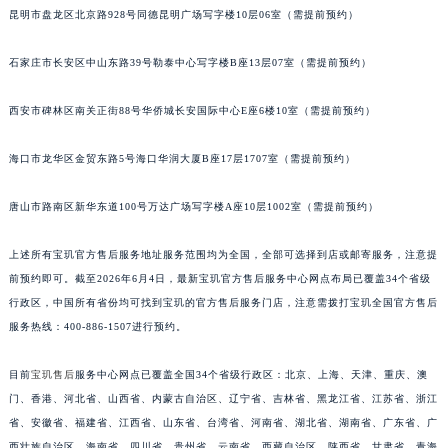
昆明市盘龙区北京路928号同德昆明广场写字楼10层06室（需提前预约）
安徽省亳州市谯城区魏武大道宝玑售后服务中心（需提前预约）
安徽省池州市贵池区长江路宝玑售后服务中心（需提前预约）
石家庄市长安区中山东路39号勒泰中心写字楼B座13层07室（需提前预约）
安徽省滁州市琅琊区南谯北路宝玑售后服务中心（需提前预约）
安徽省阜阳市颍州区颍州北路宝玑售后服务中心（需提前预约）
西安市碑林区南关正街88号华侨城长安国际中心E座6楼10室（需提前预约）
安徽省淮北市相山区淮海路宝玑售后服务中心（需提前预约）
海口市龙华区金贸东路5号海口华润大厦B座17层1707室（需提前预约）
安徽省淮南市田家庵区国庆中路宝玑售后服务中心（需提前预约）
安徽省黄山市屯溪区黄山西路宝玑售后服务中心（需提前预约）
唐山市路南区新华东道100号万达广场写字楼A座10层1002室（需提前预约）
安徽省六安市金安区解放中路宝玑售后服务中心（需提前预约）
安徽省马鞍山市雨山区湖南西路宝玑售后服务中心（需提前预约）
上述所有宝玑官方售后服务地址服务范围均为全国，全部可选择到店或邮寄服务，注意提
安徽省宿州市埇桥区人民中路宝玑售后服务中心（需提前预约）
前预约即可。截至2026年6月4日，最新宝玑官方售后服务中心网点布局已覆盖34个省级
安徽省铜陵市铜官区石城大道宝玑售后服务中心（需提前预约）
行政区，中国所有省份均可找到宝玑的官方售后服务门店，注意需拨打宝玑全国官方售后
服务热线：400-886-1507进行预约。
安徽省芜湖市镜湖区中山路步行街宝玑售后服务中心（需提前预约）
安徽省宣城市宣州区叠嶂西路宝玑售后服务中心（需提前预约）
目前
宝玑售后
服务中心网点已覆盖全国34个省级行政区：北京、上海、天津、重庆、澳
福建省龙岩市新罗区九一南路宝玑售后服务中心（需提前预约）
门、香港、河北省、山西省、内蒙古自治区、辽宁省、吉林省、黑龙江省、江苏省、浙江
福建省南平市建阳区人民西路宝玑售后服务中心（需提前预约）
省、安徽省、福建省、江西省、山东省、台湾省、河南省、湖北省、湖南省、广东省、广
福建省宁德市蕉城区天湖东路宝玑售后服务中心（需提前预约）
西壮族自治区、海南省、四川省、贵州省、云南省、西藏自治区、陕西省、甘肃省、青海