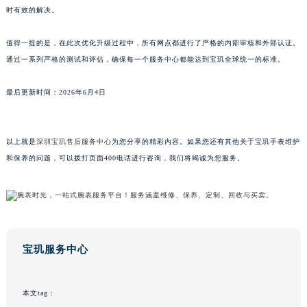
时有效的解决。
山东省威海市环翠区新威海路89号振华商厦一楼名表维修宝玑售后服务中心（需提前预约）
山东省潍坊市奎文区东风东街宝玑售后服务中心（需提前预约）
值得一提的是，在此次优化升级过程中，所有网点都进行了严格的内部审核和外部认证。
山东省枣庄市滕州市北辛路与善国路交叉口宝玑售后服务中心（需提前预约）
通过一系列严格的测试和评估，确保每一个服务中心都能达到宝玑全球统一的标准。
山东省淄博市张店区金晶大道宝玑售后服务中心（需提前预约）
上海市黄浦区南京东路299号宏伊国际广场写字楼8层806室宝玑售后服务中心（需提前预约）
最后更新时间：2026年6月4日
上海市徐汇区虹桥路3号港汇中心2座37层3705室宝玑售后服务中心（需提前预约）
浙江省杭州市上城区钱江路1366号华润大厦A座5层503-5室宝玑售后服务中心（需提前预约）
以上就是
深圳宝玑售后服务中心
为您分享的精彩内容。如果您还有其他关于宝玑手表维护
浙江省湖州市吴兴区劳动路宝玑售后服务中心（需提前预约）
和保养的问题，可以拨打页面400电话进行咨询，我们将竭诚为您服务。
浙江省嘉兴市南湖区广益路705号嘉兴世界贸易中心A座13层1304室宝玑售后服务中心（需提前预约）
浙江省金华市金东区东市南街777号金华万达广场4号楼22楼2209室宝玑售后服务中心（需提前预约）
浙江省丽水市莲都区解放街宝玑售后服务中心（需提前预约）
浙江省宁波市江北区大闸南路500号来福士广场办公楼20层2009室宝玑售后服务中心（需提前预约）
浙江省衢州市柯城区上街宝玑售后服务中心（需提前预约）
宝玑服务中心
浙江省绍兴市越城区胜利东路379号世茂天际中心写字楼8层805室宝玑售后服务中心（需提前预约）
浙江省舟山市定海区解放东路宝玑售后服务中心（需提前预约）
本文tag：
澳门特别行政区大堂区议事亭前地（新马路）宝玑售后服务中心（需提前预约）