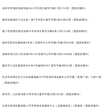
甘肃省兰州市七里河区西津西路16号兰州中心写字楼21层2102室（需提前预约）
深圳市罗湖区深南东路5001号华润大厦写字楼17层1701室（需提前预约）
重庆市解放碑渝中区民权路28号英利国际金融中心写字楼20层01室（需提前预约）
黑龙江省大庆市萨尔图区会战大街宝玑售后服务中心（需提前预约）
惠州市惠城区江北文昌一路7号华贸大厦写字楼1座30层05室（需提前预约）
黑龙江省鹤岗市向阳区红军路宝玑售后服务中心（需提前预约）
厦门市思明区湖滨东路95号华润大厦写字楼B座11层1104室（需提前预约）
黑龙江省黑河市爱辉区中央街宝玑售后服务中心（需提前预约）
黑龙江省鸡西市鸡冠区红军路宝玑售后服务中心（需提前预约）
福州市晋安区横屿路9号东二环泰禾中心写字楼2号楼5层509室（需提前预约）
黑龙江省佳木斯市向阳区长安路宝玑售后服务中心（需提前预约）
黑龙江省牡丹江市东安区太平路宝玑售后服务中心（需提前预约）
成都市锦江区人民东路6号SAC东原中心写字楼24层2406B室（需提前预约）
黑龙江省七台河市桃山区大同街宝玑售后服务中心（需提前预约）
黑龙江省齐齐哈尔市龙沙区龙华路宝玑售后服务中心（需提前预约）
重庆市江北区观音桥步行街2号融恒时代广场写字楼9层902室（需提前预约）
黑龙江省双鸭山市尖山区新兴大街宝玑售后服务中心（需提前预约）
长沙市芙蓉区定王台街道建湘路393号世茂环球金融中心写字楼（芙蓉广场）10层13室
黑龙江省绥化市北林区新华街与康庄路交叉口宝玑售后服务中心（需提前预约）
（需提前预约）
黑龙江省伊春市伊美区通河路宝玑售后服务中心（需提前预约）
吉林省白城市洮北区明仁南街宝玑售后服务中心（需提前预约）
郑州市二七区铭功路10号华润大厦写字楼29层2905室（需提前预约）
吉林省白山市浑江区浑江大街宝玑售后服务中心（需提前预约）
吉林省吉林市船营区河南街宝玑售后服务中心（需提前预约）
太原市迎泽区解放路15号亨得利名表服务中心（品牌授权店）3层整层（需提前预约）