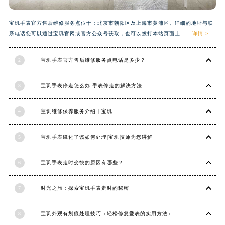
香港特别行政区金钟区中西区金钟道宝玑售后服务中心（需提前预约）
宝玑手表官方售后维修服务点位于：北京市朝阳区及上海市黄浦区。详细的地址与联
香港特别行政区九龙区油尖旺区弥敦道宝玑售后服务中心（需提前预约）
系电话您可以通过宝玑官网或官方公众号获取，也可以拨打本站页面上......
详情 >
香港特别行政区铜锣湾区湾仔区轩尼诗道宝玑售后服务中心（需提前预约）
河南省安阳市文峰区解放大道宝玑售后服务中心（需提前预约）
2
宝玑手表官方售后维修服务点电话是多少？
河南省鹤壁市淇滨区九州路宝玑售后服务中心（需提前预约）
河南省济源市沁园街道济水大道宝玑售后服务中心（需提前预约）
3
宝玑手表停走怎么办-手表停走的解决方法
河南省焦作市解放区解放路宝玑售后服务中心（需提前预约）
河南省开封市鼓楼区中山路宝玑售后服务中心（需提前预约）
4
宝玑维修保养服务介绍 | 宝玑
河南省洛阳市西工区中州中路与解放路交叉口宝玑售后服务中心（需提前预约）
5
宝玑手表磁化了该如何处理|宝玑技师为您讲解
河南省漯河市源汇区交通路宝玑售后服务中心（需提前预约）
河南省南阳市宛城区范蠡东路与南都路交叉口宝玑售后服务中心（需提前预约）
6
宝玑手表走时变快的原因有哪些？
河南省平顶山市卫东区建设路宝玑售后服务中心（需提前预约）
河南省濮阳市大华龙区开州路绿城路交叉口宝玑售后服务中心（需提前预约）
7
时光之旅：探索宝玑手表走时的秘密
河南省三门峡市湖滨区和平路宝玑售后服务中心（需提前预约）
河南省商丘市梁园区神火大道宝玑售后服务中心（需提前预约）
8
宝玑外观有划痕处理技巧（轻松修复爱表的实用方法）
河南省新乡市红旗区人民路宝玑售后服务中心（需提前预约）