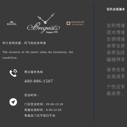
甘肃省合作市人民街宝玑售后服务中心（需提前预约）
宝玑全面服务
甘肃省嘉峪关市雄关区新华中路宝玑售后服务中心（需提前预约）
甘肃省金昌市金川区北京路宝玑售后服务中心（需提前预约）
走时维修
甘肃省酒泉市肃州区西大街宝玑售后服务中心（需提前预约）
进水维修
甘肃省临夏市城南街道团结路宝玑售后服务中心（需提前预约）
生锈维修
时计发明先驱，陀飞轮的发明者
表带生锈
甘肃省陇南市武都区人民路宝玑售后服务中心（需提前预约）
表带划痕
The inventor of the meter when the invention, the
甘肃省平凉市崆峒区西大街宝玑售后服务中心（需提前预约）
tourbillon.
磕碰摔坏
甘肃省庆阳市西峰区南大街宝玑售后服务中心（需提前预约）
保养价格
甘肃省天水市秦州区民主路宝玑售后服务中心（需提前预约）

网点服务热线
全面保养
甘肃省武威市凉州区迎宾路宝玑售后服务中心（需提前预约）
400-886-1507
甘肃省张掖市甘州区民乐北路宝玑售后服务中心（需提前预约）
个性定制
截表带、
宁夏回族自治区固原市原州区文化街宝玑售后服务中心（需提前预约）
营业时间：

宁夏回族自治区石嘴山市大武口区贺兰山路宝玑售后服务中心（需提前预约）
门店营业时间：09:00-19:30
宁夏回族自治区吴忠市利通区开元大道宝玑售后服务中心（需提前预约）
客服在线时间：8:00-22:00
客服及门店节假日不休
宁夏回族自治区银川市兴庆区新华东路97号新百中心C馆一层C1-18号商铺宝玑售后服务中心（需提前预约）
宁夏回族自治区中卫市沙坡头区鼓楼东街宝玑售后服务中心（需提前预约）