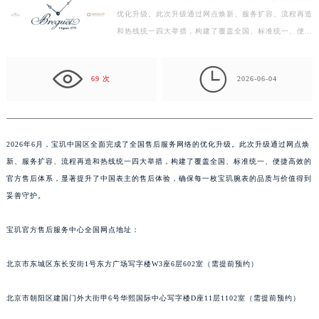
优化升级。此次升级通过网点焕新、服务扩容、流程再造
徐州市鼓楼区淮海东路29号苏宁广场IFC国际金融中心写字楼35层3508室（需提前预约）
和热线统一四大举措，构建了覆盖全国、标准统一、便捷
扬州市邗江区国展路29号星耀天地写字楼1号楼18层1803室（需提前预约）
高效的官方售后体系，显著提升了中国表主的售后体验，
盐城市盐都区世纪大道5号盐城金融城写字楼1号楼16层1604室（需提前预约）
…

泰州市海陵区永定东路399号置地商务中心东塔写字楼（华润万象城）17层1706室（需提前预约）
69 次
2026-06-04
宁波市江北区大闸南路500号来福士广场办公楼20层2009室（需提前预约）
杭州市上城区钱江路1366号华润大厦写字楼A座5层503-5室（需提前预约）
金华市金东区东市南街777号金华万达广场写字楼4号楼22层2209室（需提前预约）
2026年6月，宝玑中国区全面完成了全国售后服务网络的优化升级。此次升级通过网点焕
绍兴市越城区胜利东路379号世茂天际中心写字楼8层805室（需提前预约）
新、服务扩容、流程再造和热线统一四大举措，构建了覆盖全国、标准统一、便捷高效的
嘉兴市南湖区广益路705号嘉兴世界贸易中心写字楼A座13层1304室（需提前预约）
官方售后体系，显著提升了中国表主的售后体验，确保每一枚宝玑腕表的品质与价值得到
南昌市红谷滩新区红谷中大道998号绿地双子塔（中央广场）A1座办公楼14层07室（需提前预约）
妥善守护。
济南市历下区经十路11111号华润中心写字楼（万象城）15层1508室（需提前预约）
宝玑官方售后服务中心全国网点地址：
广州市天河区天河路230号万菱汇国际中心写字楼A塔7层704室（需提前预约）
广州市越秀区环市东路371-375号世界贸易中心大厦南塔写字楼15层07室（需提前预约）
北京市东城区东长安街1号东方广场写字楼W3座6层602室（需提前预约）
深圳市罗湖区深南东路5001号华润大厦写字楼17层1701室（需提前预约）
惠州市惠城区江北文昌一路7号华贸大厦写字楼1座30层05室（需提前预约）
北京市朝阳区建国门外大街甲6号华熙国际中心写字楼D座11层1102室（需提前预约）
厦门市思明区湖滨东路95号华润大厦写字楼B座11层1104室（需提前预约）