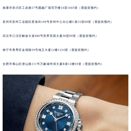
辽宁省铁岭市银州区南马路宝玑售后服务中心（需提前预约）
南通市崇川区工农路57号圆融广场写字楼16层1603室（需提前预约）
辽宁省营口市站前区市府路与渤海大街交叉口宝玑售后服务中心（需提前预约）
苏州市苏州工业园区星港街199号苏州中心办公楼C座22层08室（需提前预约）
辽宁省沈阳市沈河区中街路137号亨得利名表维修授权店1楼宝玑售后服务中心（需提前预约）
辽宁省沈阳市沈河区中街路83号亨得利名表维修授权店1楼宝玑售后服务中心（需提前预约）
武汉市江汉区解放大道686号世界贸易大厦38层09室（需提前预约）
北京市朝阳区建国门外大街甲6号华熙国际中心D座11层1102室宝玑售后服务中心（北京总部）（需提前预约）
北京市东城区东长安街1号王府井东方广场W3座6层602室宝玑售后服务中心（需提前预约）
南宁市青秀区金湖路59号地王大厦12楼1224室（需提前预约）
河北省保定市竞秀区朝阳北大街北国先天下宝玑售后服务中心（需提前预约）
内蒙古自治区阿拉善盟市左旗土尔扈特大街宝玑售后服务中心（需提前预约）
合肥市蜀山区潜山路111号万象城华润大厦B座12楼03室（需提前预约）
内蒙古自治区巴彦淖尔市临河区新华街宝玑售后服务中心（需提前预约）
内蒙古自治区包头市青山区幸福路甲3号王府井百货名表维修宝玑售后服务中心（需提前预约）
内蒙古自治区赤峰市红山区哈达街宝玑售后服务中心（需提前预约）
内蒙古自治区鄂尔多斯市东胜区伊金霍洛街宝玑售后服务中心（需提前预约）
内蒙古自治区呼伦贝尔市海拉尔区中央街宝玑售后服务中心（需提前预约）
内蒙古自治区通辽市科尔沁区明仁大街宝玑售后服务中心（需提前预约）
内蒙古自治区乌海市海勃湾区人民南路宝玑售后服务中心（需提前预约）
内蒙古自治区乌兰察布市集宁区恩和大街宝玑售后服务中心（需提前预约）