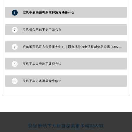
湖南省常德市武陵区人民路宝玑售后服务中心（需提前预约）
1
宝玑手表表蒙有划痕解决方法是什么
湖南省郴州市北湖区国庆北路宝玑售后服务中心（需提前预约）
湖南省衡阳市雁峰区解放路宝玑售后服务中心（需提前预约）
2
宝玑很久不戴不走了怎么办
湖南省怀化市鹤城区迎丰中路宝玑售后服务中心（需提前预约）
湖南省娄底市娄星区长青街宝玑售后服务中心（需提前预约）
3
哈尔滨宝玑官方售后服务中心｜网点地址与电话权威信息公示（2026年6月最新）
湖南省邵阳市双清区东风路宝玑售后服务中心（需提前预约）
湖南省湘潭市雨湖区莲城大道宝玑售后服务中心（需提前预约）
4
宝玑手表表壳割手处理办法
湖南省益阳市赫山区桃花仑路宝玑售后服务中心（需提前预约）
湖南省永州市冷水滩区永州大道与中兴路交叉口宝玑售后服务中心（需提前预约）
湖南省岳阳市岳阳楼区东茅岭路宝玑售后服务中心（需提前预约）
5
宝玑手表进水哪里能维修？
湖南省张家界市永定区解放路宝玑售后服务中心（需提前预约）
湖南省长沙市芙蓉区建湘路393号世茂环球金融中心写字楼10层1013室宝玑售后服务中心（需提前预约）
湖南省株洲市芦淞区建设南路宝玑售后服务中心（需提前预约）
甘肃省白银市白银区北京路宝玑售后服务中心（需提前预约）
甘肃省定西市安定区解放路宝玑售后服务中心（需提前预约）
轻轻滑动下方栏目探索更多精彩内容
甘肃省敦煌市沙州镇阳关中路宝玑售后服务中心（需提前预约）