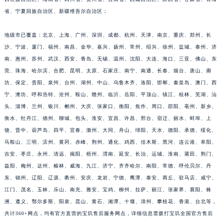
福建省莆田市城厢区霞林街道荔华东大道宝玑售后服务中心（需提前预约）
省、宁夏回族自治区、新疆维吾尔自治区；
福建省三明市三元区东乾二路宝玑售后服务中心（需提前预约）
地级市已覆盖：北京、上海、广州、深圳、成都、杭州、天津、南京、重庆、郑州、长
福建省漳州市龙文区步港路宝玑售后服务中心（需提前预约）
沙、宁波、厦门、福州、南昌、金华、嘉兴、扬州、常州、绍兴、徐州、盐城、泰州、济
江苏省常州市新北区龙锦路1590号现代传媒中心5号楼10层1008室宝玑售后服务中心（需提前预约）
南、惠州、苏州、武汉、西安、青岛、无锡、温州、沈阳、大连、海口、三亚、佛山、东
江苏省淮安市清江浦区淮海北路宝玑售后服务中心（需提前预约）
莞、珠海、哈尔滨、合肥、昆明、太原、石家庄、南宁、南通、长春、烟台、唐山、廊
江苏省连云港市海州区通灌北路宝玑售后服务中心（需提前预约）
坊、保定、贵阳、泉州、台州、湖州、中山、乌鲁木齐、洛阳、邯郸、秦皇岛、澳门、西
江苏省南京市秦淮区中山南路1号南京中心22层22-C1-C3室宝玑售后服务中心（需提前预约）
宁、潍坊、呼和浩特、沧州、鞍山、赣州、临沂、岳阳、平顶山、镇江、桂林、芜湖、汕
头、淄博、兰州、银川、郴州、大庆、张家口、衡阳、焦作、周口、邵阳、亳州、新乡、
江苏省宿迁市宿城区西湖路宝玑售后服务中心（需提前预约）
衡水、牡丹江、德州、聊城、包头、淮安、宜昌、许昌、邢台、宿迁、丽水、蚌埠、上
江苏省泰州市海陵区永定东路399号置地商务中心东塔（华润万象城）17层1706室宝玑售后服务中心（需提前预约）
饶、晋中、葫芦岛、四平、宜春、滁州、大同、舟山、绵阳、天水、德阳、承德、绥化、
江苏省徐州市鼓楼区淮海东路29号苏宁广场IFC国际金融中心35层3508室宝玑售后服务中心（需提前预约）
马鞍山、三明、滨州、黄冈、赤峰、荆州、通化、鸡西、佳木斯、黑河、连云港、阜阳、
江苏省盐城市盐都区世纪大道5号盐城金融城写字楼1号楼16层1604室宝玑售后服务中心（需提前预约）
吉安、枣庄、永州、清远、揭阳、梧州、渭南、延安、长治、运城、淮南、莆田、荆门、
江苏省扬州市邗江区国展路29号星耀天地写字楼1号楼18层1803室宝玑售后服务中心（需提前预约）
益阳、梅州、达州、榆林、威海、九江、济宁、齐齐哈尔、南阳、常德、呼伦贝尔、丹
江苏省镇江市京口区中山东路宝玑售后服务中心（需提前预约）
东、锦州、辽阳、辽源、衢州、安庆、龙岩、宁德、鹰潭、泰安、商丘、驻马店、咸宁、
江门、茂名、玉林、乐山、南充、雅安、宝鸡、柳州、拉萨、丽江、张家界、襄阳、株
江西省抚州市临川区赣东大道宝玑售后服务中心（需提前预约）
洲、遵义、鄂尔多斯、阳泉、昆山、黄石、湘潭、十堰、漳州、攀枝花、香港、台北等，
江西省赣州市章贡区文清路宝玑售后服务中心（需提前预约）
共计360+网点，均有官方直营的宝玑售后服务网点，详细信息需拨打宝玑全国官方售后
江西省吉安市吉州区井冈山大道宝玑售后服务中心（需提前预约）