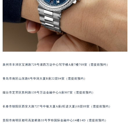
内蒙古自治区锡林郭勒盟市锡林浩特市光明街与额尔敦路交叉口宝玑售后服务中心（需提前预约）
内蒙古自治区兴安盟市乌兰浩特市兴安大街宝玑售后服务中心（需提前预约）
山西省大同市平城区迎宾街宝玑售后服务中心（需提前预约）
山西省晋城市城区黄华街宝玑售后服务中心（需提前预约）
山西省晋中市榆次区顺城街宝玑售后服务中心（需提前预约）
山西省临汾市尧都区解放路宝玑售后服务中心（需提前预约）
山西省吕梁市离石区永宁中路与建设街交叉口宝玑售后服务中心（需提前预约）
山西省朔州市朔城区怡西路与鄯阳西街交汇处宝玑售后服务中心（需提前预约）
泉州市丰泽区宝洲路729号浦西万达中心写字楼A座7楼709室（需提前预约）
山西省忻州市忻府区和平东街与七一南路交叉口宝玑售后服务中心（需提前预约）
青岛市南区山东路6号华润大厦B座22层04室（需提前预约）
山西省阳泉市郊区平阳东街与新城大道交叉口宝玑售后服务中心（需提前预约）
山西省运城市盐湖区河东街宝玑售后服务中心（需提前预约）
烟台市芝罘区胜利路139号万达金融中心A座907室（需提前预约）
山西省长治市潞州区英雄中路宝玑售后服务中心（需提前预约）
山西省太原市迎泽区迎泽街道解放路15号亨得利名表维修授权店3楼宝玑售后服务中心（需提前预约）
长春市朝阳区西安大路727号中银大厦A座(旺进大厦)18层09室（需提前预约）
天津市和平区赤峰道136号天津国际金融中心26层2603室宝玑售后服务中心（需提前预约）
安徽省安庆市迎江区人民路宝玑售后服务中心（需提前预约）
贵阳市南明区都司高架桥路33号亨特国际金融中心14楼14D（需提前预约）
安徽省蚌埠市蚌山区淮河路宝玑售后服务中心（需提前预约）