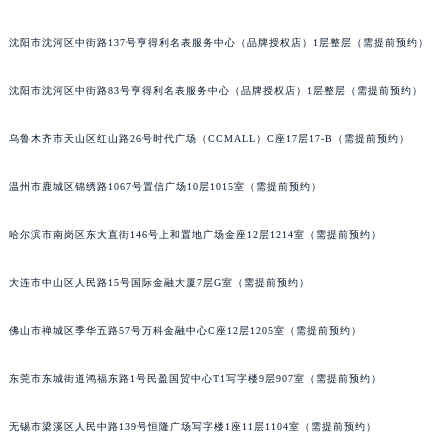
吉林省辽源市龙山区人民大街宝玑售后服务中心（需提前预约）
沈阳市沈河区中街路137号亨得利名表服务中心（品牌授权店）1层整层（需提前预约）
吉林省梅河口市新华街道梅河大街宝玑售后服务中心（需提前预约）
吉林省四平市铁东区紫气大路与南九经街交汇处宝玑售后服务中心（需提前预约）
沈阳市沈河区中街路83号亨得利名表服务中心（品牌授权店）1层整层（需提前预约）
吉林省松原市宁江区五环大街宝玑售后服务中心（需提前预约）
吉林省通化市东昌区环通乡江南大街宝玑售后服务中心（需提前预约）
乌鲁木齐市天山区红山路26号时代广场（CCMALL）C座17层17-B（需提前预约）
吉林省延边市延吉市解放路宝玑售后服务中心（需提前预约）
温州市鹿城区锦绣路1067号置信广场10层1015室（需提前预约）
辽宁省鞍山市铁东区站前街宝玑售后服务中心（需提前预约）
辽宁省本溪市平山区胜利路宝玑售后服务中心（需提前预约）
哈尔滨市南岗区东大直街146号上和置地广场金座12层1214室（需提前预约）
辽宁省朝阳市双塔区新华路宝玑售后服务中心（需提前预约）
辽宁省丹东市振兴区七经街宝玑售后服务中心（需提前预约）
大连市中山区人民路15号国际金融大厦7层G室（需提前预约）
辽宁省抚顺市新抚区东一路宝玑售后服务中心（需提前预约）
辽宁省阜新市海州区解放大街宝玑售后服务中心（需提前预约）
佛山市禅城区季华五路57号万科金融中心C座12层1205室（需提前预约）
辽宁省葫芦岛市连山区中央路宝玑售后服务中心（需提前预约）
东莞市东城街道鸿福东路1号民盈国贸中心T1写字楼9层907室（需提前预约）
辽宁省锦州市古塔区中央大街宝玑售后服务中心（需提前预约）
辽宁省辽阳市白塔区新运大街宝玑售后服务中心（需提前预约）
无锡市梁溪区人民中路139号恒隆广场写字楼1座11层1104室（需提前预约）
辽宁省盘锦市兴隆台区石油大街宝玑售后服务中心（需提前预约）