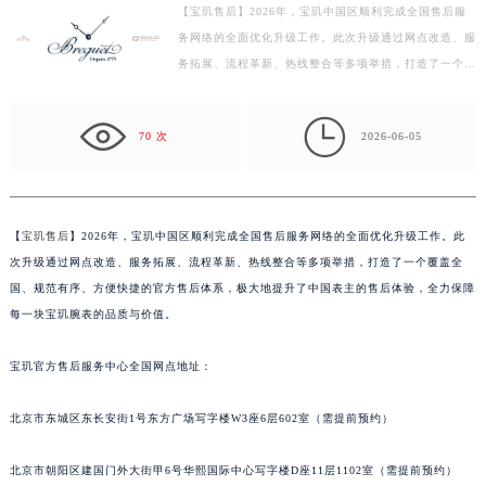
【宝玑售后】2026年，宝玑中国区顺利完成全国售后服
盐城市盐都区世纪大道5号盐城金融城写字楼1号楼16层1604室（需提前预约）
务网络的全面优化升级工作。此次升级通过网点改造、服
泰州市海陵区永定东路399号置地商务中心东塔写字楼（华润万象城）17层1706室（需提前预约）
务拓展、流程革新、热线整合等多项举措，打造了一个覆
宁波市江北区大闸南路500号来福士广场办公楼20层2009室（需提前预约）
盖全国、规范有序、方便快捷的官方售后体系，极大地
杭州市上城区钱江路1366号华润大厦写字楼A座5层503-5室（需提前预约）
提…

70 次
2026-06-05
金华市金东区东市南街777号金华万达广场写字楼4号楼22层2209室（需提前预约）
绍兴市越城区胜利东路379号世茂天际中心写字楼8层805室（需提前预约）
嘉兴市南湖区广益路705号嘉兴世界贸易中心写字楼A座13层1304室（需提前预约）
南昌市红谷滩新区红谷中大道998号绿地双子塔（中央广场）A1座办公楼14层07室（需提前预约）
【
宝玑售后
】2026年，宝玑中国区顺利完成全国售后服务网络的全面优化升级工作。此
次升级通过网点改造、服务拓展、流程革新、热线整合等多项举措，打造了一个覆盖全
济南市历下区经十路11111号华润中心写字楼（万象城）15层1508室（需提前预约）
国、规范有序、方便快捷的官方售后体系，极大地提升了中国表主的售后体验，全力保障
广州市天河区天河路230号万菱汇国际中心写字楼A塔7层704室（需提前预约）
每一块宝玑腕表的品质与价值。
广州市越秀区环市东路371-375号世界贸易中心大厦南塔写字楼15层07室（需提前预约）
深圳市罗湖区深南东路5001号华润大厦写字楼17层1701室（需提前预约）
宝玑官方售后服务中心全国网点地址：
惠州市惠城区江北文昌一路7号华贸大厦写字楼1座30层05室（需提前预约）
厦门市思明区湖滨东路95号华润大厦写字楼B座11层1104室（需提前预约）
北京市东城区东长安街1号东方广场写字楼W3座6层602室（需提前预约）
福州市鼓楼区五四路128-1号恒力城写字楼15层03室（需提前预约）
北京市朝阳区建国门外大街甲6号华熙国际中心写字楼D座11层1102室（需提前预约）
成都市锦江区人民东路6号SAC东原中心写字楼24层2406B室（需提前预约）