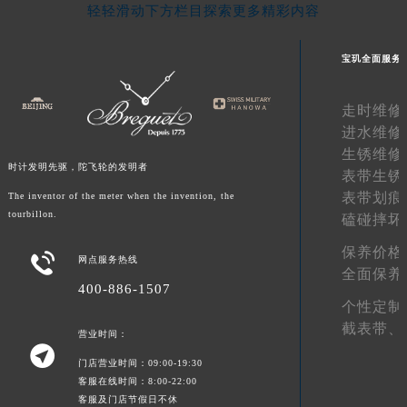
轻轻滑动下方栏目探索更多精彩内容
新疆维吾尔自治区阿拉尔市胜利大道宝玑售后服务中心（需提前预约）
新疆维吾尔自治区阿拉山口市友好路宝玑售后服务中心（需提前预约）
宝玑全面服务
新疆维吾尔自治区阿勒泰市解放路宝玑售后服务中心（需提前预约）
新疆维吾尔自治区阿图什市光明路宝玑售后服务中心（需提前预约）
走时维修
新疆维吾尔自治区白杨市军垦路宝玑售后服务中心（需提前预约）
进水维修
新疆维吾尔自治区北屯市团结路宝玑售后服务中心（需提前预约）
生锈维修
时计发明先驱，陀飞轮的发明者
新疆维吾尔自治区博乐市博乐市北京路宝玑售后服务中心（需提前预约）
表带生锈
表带划痕
The inventor of the meter when the invention, the
新疆维吾尔自治区昌吉市延安北路宝玑售后服务中心（需提前预约）
tourbillon.
磕碰摔坏
新疆维吾尔自治区阜康市博峰路宝玑售后服务中心（需提前预约）
新疆维吾尔自治区哈密市伊州区建国北路宝玑售后服务中心（需提前预约）
保养价格

网点服务热线
全面保养
新疆维吾尔自治区和田市和田市北京西路宝玑售后服务中心（需提前预约）
400-886-1507
新疆维吾尔自治区胡杨河市胡杨河市胡杨路宝玑售后服务中心（需提前预约）
个性定制
新疆维吾尔自治区霍尔果斯市亚欧北路宝玑售后服务中心（需提前预约）
截表带、
营业时间：

新疆维吾尔自治区喀什市解放北路宝玑售后服务中心（需提前预约）
门店营业时间：09:00-19:30
新疆维吾尔自治区可克达拉市幸福路宝玑售后服务中心（需提前预约）
客服在线时间：8:00-22:00
客服及门店节假日不休
新疆维吾尔自治区克拉玛依市克拉玛依区友谊路宝玑售后服务中心（需提前预约）