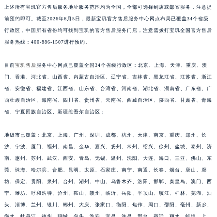
上述所有宝玑官方售后服务地址服务范围均为全国，全部可选择到店或邮寄服务，注意提
福建省漳州市龙文区步港路宝玑售后服务中心（需提前预约）
前预约即可。截至2026年6月5日，最新宝玑官方售后服务中心网点布局已覆盖34个省级
江苏省常州市新北区龙锦路1590号现代传媒中心5号楼10层1008室宝玑售后服务中心（需提前预约）
行政区，中国所有省份均可找到宝玑的官方售后服务门店，注意需拨打宝玑全国官方售后
江苏省淮安市清江浦区淮海北路宝玑售后服务中心（需提前预约）
服务热线：400-886-1507进行预约。
江苏省连云港市海州区通灌北路宝玑售后服务中心（需提前预约）
江苏省南京市秦淮区中山南路1号南京中心22层22-C1-C3室宝玑售后服务中心（需提前预约）
目前
宝玑售后
服务中心网点已覆盖全国34个省级行政区：北京、上海、天津、重庆、澳
门、香港、河北省、山西省、内蒙古自治区、辽宁省、吉林省、黑龙江省、江苏省、浙江
江苏省宿迁市宿城区西湖路宝玑售后服务中心（需提前预约）
省、安徽省、福建省、江西省、山东省、台湾省、河南省、湖北省、湖南省、广东省、广
江苏省泰州市海陵区永定东路399号置地商务中心东塔（华润万象城）17层1706室宝玑售后服务中心（需提前预约）
西壮族自治区、海南省、四川省、贵州省、云南省、西藏自治区、陕西省、甘肃省、青海
江苏省徐州市鼓楼区淮海东路29号苏宁广场IFC国际金融中心35层3508室宝玑售后服务中心（需提前预约）
省、宁夏回族自治区、新疆维吾尔自治区；
江苏省盐城市盐都区世纪大道5号盐城金融城写字楼1号楼16层1604室宝玑售后服务中心（需提前预约）
江苏省扬州市邗江区国展路29号星耀天地写字楼1号楼18层1803室宝玑售后服务中心（需提前预约）
地级市已覆盖：北京、上海、广州、深圳、成都、杭州、天津、南京、重庆、郑州、长
江苏省镇江市京口区中山东路宝玑售后服务中心（需提前预约）
沙、宁波、厦门、福州、南昌、金华、嘉兴、扬州、常州、绍兴、徐州、盐城、泰州、济
南、惠州、苏州、武汉、西安、青岛、无锡、温州、沈阳、大连、海口、三亚、佛山、东
江西省抚州市临川区赣东大道宝玑售后服务中心（需提前预约）
莞、珠海、哈尔滨、合肥、昆明、太原、石家庄、南宁、南通、长春、烟台、唐山、廊
江西省赣州市章贡区文清路宝玑售后服务中心（需提前预约）
坊、保定、贵阳、泉州、台州、湖州、中山、乌鲁木齐、洛阳、邯郸、秦皇岛、澳门、西
江西省吉安市吉州区井冈山大道宝玑售后服务中心（需提前预约）
宁、潍坊、呼和浩特、沧州、鞍山、赣州、临沂、岳阳、平顶山、镇江、桂林、芜湖、汕
江西省景德镇市珠山区珠山中路宝玑售后服务中心（需提前预约）
头、淄博、兰州、银川、郴州、大庆、张家口、衡阳、焦作、周口、邵阳、亳州、新乡、
江西省九江市浔阳区浔阳路宝玑售后服务中心（需提前预约）
衡水、牡丹江、德州、聊城、包头、淮安、宜昌、许昌、邢台、宿迁、丽水、蚌埠、上