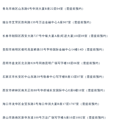
安徽省滁州市琅琊区南谯北路宝玑售后服务中心（需提前预约）
青岛市南区山东路6号华润大厦B座22层04室（需提前预约）
安徽省阜阳市颍州区颍州北路宝玑售后服务中心（需提前预约）
安徽省淮北市相山区淮海路宝玑售后服务中心（需提前预约）
烟台市芝罘区胜利路139号万达金融中心A座907室（需提前预约）
安徽省淮南市田家庵区国庆中路宝玑售后服务中心（需提前预约）
长春市朝阳区西安大路727号中银大厦A座(旺进大厦)18层09室（需提前预约）
安徽省黄山市屯溪区黄山西路宝玑售后服务中心（需提前预约）
安徽省六安市金安区解放中路宝玑售后服务中心（需提前预约）
贵阳市南明区都司高架桥路33号亨特国际金融中心14楼14D（需提前预约）
安徽省马鞍山市雨山区湖南西路宝玑售后服务中心（需提前预约）
安徽省宿州市埇桥区人民中路宝玑售后服务中心（需提前预约）
昆明市盘龙区北京路928号同德昆明广场写字楼10层06室（需提前预约）
安徽省铜陵市铜官区石城大道宝玑售后服务中心（需提前预约）
石家庄市长安区中山东路39号勒泰中心写字楼B座13层07室（需提前预约）
安徽省芜湖市镜湖区中山路步行街宝玑售后服务中心（需提前预约）
安徽省宣城市宣州区叠嶂西路宝玑售后服务中心（需提前预约）
西安市碑林区南关正街88号华侨城长安国际中心E座6楼10室（需提前预约）
福建省龙岩市新罗区九一南路宝玑售后服务中心（需提前预约）
福建省南平市建阳区人民西路宝玑售后服务中心（需提前预约）
海口市龙华区金贸东路5号海口华润大厦B座17层1707室（需提前预约）
福建省宁德市蕉城区天湖东路宝玑售后服务中心（需提前预约）
福建省莆田市城厢区霞林街道荔华东大道宝玑售后服务中心（需提前预约）
唐山市路南区新华东道100号万达广场写字楼A座10层1002室（需提前预约）
福建省三明市三元区东乾二路宝玑售后服务中心（需提前预约）