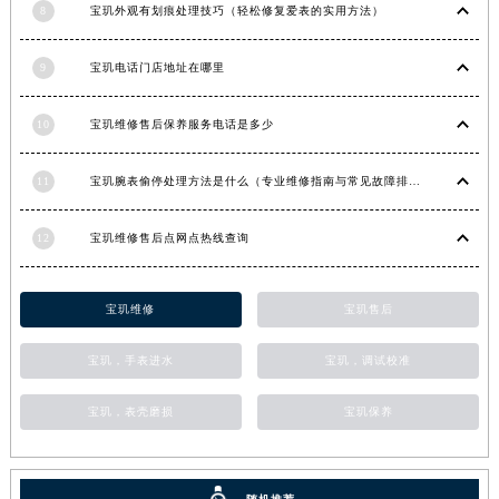
8
宝玑外观有划痕处理技巧（轻松修复爱表的实用方法）
甘肃省金昌市金川区北京路宝玑售后服务中心（需提前预约）
甘肃省酒泉市肃州区西大街宝玑售后服务中心（需提前预约）
9
宝玑电话门店地址在哪里
甘肃省临夏市城南街道团结路宝玑售后服务中心（需提前预约）
甘肃省陇南市武都区人民路宝玑售后服务中心（需提前预约）
10
宝玑维修售后保养服务电话是多少
甘肃省平凉市崆峒区西大街宝玑售后服务中心（需提前预约）
甘肃省庆阳市西峰区南大街宝玑售后服务中心（需提前预约）
11
宝玑腕表偷停处理方法是什么（专业维修指南与常见故障排查）
甘肃省天水市秦州区民主路宝玑售后服务中心（需提前预约）
12
宝玑维修售后点网点热线查询
甘肃省武威市凉州区迎宾路宝玑售后服务中心（需提前预约）
甘肃省张掖市甘州区民乐北路宝玑售后服务中心（需提前预约）
宁夏回族自治区固原市原州区文化街宝玑售后服务中心（需提前预约）
宝玑维修
宝玑售后
宁夏回族自治区石嘴山市大武口区贺兰山路宝玑售后服务中心（需提前预约）
宝玑，手表进水
宝玑，调试校准
宁夏回族自治区吴忠市利通区开元大道宝玑售后服务中心（需提前预约）
宁夏回族自治区银川市兴庆区新华东路97号新百中心C馆一层C1-18号商铺宝玑售后服务中心（需提前预约）
宝玑，表壳磨损
宝玑保养
宁夏回族自治区中卫市沙坡头区鼓楼东街宝玑售后服务中心（需提前预约）
青海省果洛藏族自治州玛沁县团结路宝玑售后服务中心（需提前预约）
青海省海北藏族自治州海晏县将军路宝玑售后服务中心（需提前预约）