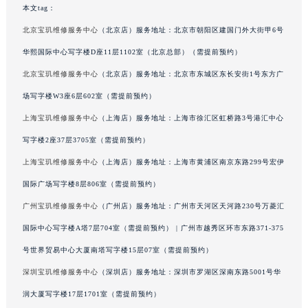
本文tag：
广西壮族自治区来宾市兴宾区桂中大道宝玑售后服务中心（需提前预约）
北京宝玑维修服务中心
（北京店）服务地址：北京市朝阳区建国门外大街甲6号
广西壮族自治区柳州市城中区中山中路宝玑售后服务中心（需提前预约）
华熙国际中心写字楼D座11层1102室（北京总部）（需提前预约）
广西壮族自治区钦州市钦南区金海湾东大街宝玑售后服务中心（需提前预约）
广西壮族自治区梧州市万秀区龙湖镇高旺路宝玑售后服务中心（需提前预约）
北京宝玑维修服务中心
（北京店）服务地址：北京市东城区东长安街1号东方广
广西壮族自治区玉林市玉州区金玉路宝玑售后服务中心（需提前预约）
场写字楼W3座6层602室（需提前预约）
海南省儋州市儋州市那大镇兰洋北路宝玑售后服务中心（需提前预约）
上海宝玑维修服务中心
（上海店）服务地址：上海市徐汇区虹桥路3号港汇中心
海南省东方市八所镇解放西路宝玑售后服务中心（需提前预约）
写字楼2座37层3705室（需提前预约）
海南省琼海市嘉积镇东风路宝玑售后服务中心（需提前预约）
上海宝玑维修服务中心
（上海店）服务地址：上海市黄浦区南京东路299号宏伊
海南省三沙市西沙区西沙群岛永兴岛北京路宝玑售后服务中心（需提前预约）
国际广场写字楼8层806室（需提前预约）
海南省三亚市吉阳区迎宾路宝玑售后服务中心（需提前预约）
广州宝玑维修服务中心
（广州店）服务地址：广州市天河区天河路230号万菱汇
海南省万宁市万城镇解放路宝玑售后服务中心（需提前预约）
海南省文昌市文城镇教育东路宝玑售后服务中心（需提前预约）
国际中心写字楼A塔7层704室（需提前预约） | 广州市越秀区环市东路371-375
海南省五指山市通什镇三月三大道宝玑售后服务中心（需提前预约）
号世界贸易中心大厦南塔写字楼15层07室（需提前预约）
香港特别行政区尖沙咀区油尖旺区广东道宝玑售后服务中心（需提前预约）
深圳宝玑维修服务中心
（深圳店）服务地址：深圳市罗湖区深南东路5001号华
香港特别行政区金钟区中西区金钟道宝玑售后服务中心（需提前预约）
润大厦写字楼17层1701室（需提前预约）
香港特别行政区九龙区油尖旺区弥敦道宝玑售后服务中心（需提前预约）