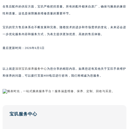
广东省汕头市龙湖区长平路宝玑售后服务中心（需提前预约）
在售后配件的供应方面，宝玑严格把控质量。所有的配件都来自原厂，确保与腕表的兼容
性和质量。这也是保障腕表维修质量的重要环节。
广东省汕尾市城区香洲街道园林社区翠园街宝玑售后服务中心（需提前预约）
广东省韶关市武江区芙蓉新区与老城中心交汇处宝玑售后服务中心（需提前预约）
宝玑的官方售后体系在不断发展和完善。随着技术的进步和市场需求的变化，未来还会进
广东省深圳市罗湖区深南东路5001号华润大厦17层1701室宝玑售后服务中心（需提前预约）
一步优化服务内容和服务方式，为表主提供更加优质、高效的售后体验。
广东省阳江市江城区东风一路宝玑售后服务中心（需提前预约）
广东省云浮市云城区金山路宝玑售后服务中心（需提前预约）
最后更新时间：2026年6月5日
广东省湛江市赤坎区观海北路宝玑售后服务中心（需提前预约）
广东省肇庆市端州区信安大道与砚都大道交汇处宝玑售后服务中心（需提前预约）
以上就是
深圳宝玑保养服务中心
为您分享的精彩内容。如果您还有其他关于宝玑手表维护
广西壮族自治区百色市右江区中山二路宝玑售后服务中心（需提前预约）
和保养的问题，可以拨打页面400电话进行咨询，我们将竭诚为您服务。
广西壮族自治区北海市海城区北京路宝玑售后服务中心（需提前预约）
广西壮族自治区崇左市江州区石景林街道友谊大道与丽川路交汇处宝玑售后服务中心（需提前预约）
广西壮族自治区防城港市港口区金花茶大道宝玑售后服务中心（需提前预约）
广西壮族自治区贵港市港北区港城街道布山大道与仙衣路交叉口宝玑售后服务中心（需提前预约）
广西壮族自治区桂林市秀峰区红岭路宝玑售后服务中心（需提前预约）
宝玑服务中心
广西壮族自治区河池市金城江区金城江街道朝阳路宝玑售后服务中心（需提前预约）
广西壮族自治区贺州市八步区城东街道灵峰南路宝玑售后服务中心（需提前预约）