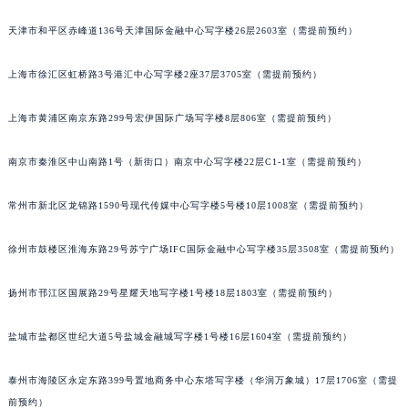
重庆市江北区观音桥步行街2号融恒时代广场写字楼9层902室（需提前预约）
天津市和平区赤峰道136号天津国际金融中心写字楼26层2603室（需提前预约）
长沙市芙蓉区定王台街道建湘路393号世茂环球金融中心写字楼（芙蓉广场）10层13室（需提前预约）
郑州市二七区铭功路10号华润大厦写字楼29层2905室（需提前预约）
上海市徐汇区虹桥路3号港汇中心写字楼2座37层3705室（需提前预约）
太原市迎泽区解放路15号亨得利名表服务中心（品牌授权店）3层整层（需提前预约）
上海市黄浦区南京东路299号宏伊国际广场写字楼8层806室（需提前预约）
沈阳市沈河区中街路137号亨得利名表服务中心（品牌授权店）1层整层（需提前预约）
沈阳市沈河区中街路83号亨得利名表服务中心（品牌授权店）1层整层（需提前预约）
南京市秦淮区中山南路1号（新街口）南京中心写字楼22层C1-1室（需提前预约）
乌鲁木齐市天山区红山路26号时代广场（CCMALL）C座17层17-B（需提前预约）
温州市鹿城区锦绣路1067号置信广场10层1015室（需提前预约）
常州市新北区龙锦路1590号现代传媒中心写字楼5号楼10层1008室（需提前预约）
哈尔滨市道里区友谊西路600号富力中心T2座写字楼29层03室（需提前预约）
大连市中山区人民路15号国际金融大厦7层G室（需提前预约）
徐州市鼓楼区淮海东路29号苏宁广场IFC国际金融中心写字楼35层3508室（需提前预约）
佛山市禅城区季华五路57号万科金融中心C座12层1205室（需提前预约）
扬州市邗江区国展路29号星耀天地写字楼1号楼18层1803室（需提前预约）
东莞市东城街道鸿福东路1号民盈国贸中心T1写字楼9层907室（需提前预约）
无锡市梁溪区人民中路139号恒隆广场写字楼1座11层1104室（需提前预约）
盐城市盐都区世纪大道5号盐城金融城写字楼1号楼16层1604室（需提前预约）
南通市崇川区工农路57号圆融广场写字楼16层1603室（需提前预约）
苏州市苏州工业园区星港街199号苏州中心办公楼C座22层08室（需提前预约）
泰州市海陵区永定东路399号置地商务中心东塔写字楼（华润万象城）17层1706室（需提
武汉市江汉区解放大道686号世界贸易大厦38层09室（需提前预约）
前预约）