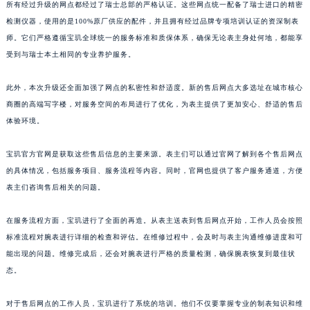
所有经过升级的网点都经过了瑞士总部的严格认证。这些网点统一配备了瑞士进口的精密
山东省枣庄市滕州市北辛路与善国路交叉口宝玑售后服务中心（需提前预约）
检测仪器，使用的是100%原厂供应的配件，并且拥有经过品牌专项培训认证的资深制表
山东省淄博市张店区金晶大道宝玑售后服务中心（需提前预约）
师。它们严格遵循宝玑全球统一的服务标准和质保体系，确保无论表主身处何地，都能享
上海市黄浦区南京东路299号宏伊国际广场写字楼8层806室宝玑售后服务中心（需提前预约）
受到与瑞士本土相同的专业养护服务。
上海市徐汇区虹桥路3号港汇中心2座37层3705室宝玑售后服务中心（需提前预约）
此外，本次升级还全面加强了网点的私密性和舒适度。新的售后网点大多选址在城市核心
浙江省杭州市上城区钱江路1366号华润大厦A座5层503-5室宝玑售后服务中心（需提前预约）
商圈的高端写字楼，对服务空间的布局进行了优化，为表主提供了更加安心、舒适的售后
浙江省湖州市吴兴区劳动路宝玑售后服务中心（需提前预约）
体验环境。
浙江省嘉兴市南湖区广益路705号嘉兴世界贸易中心A座13层1304室宝玑售后服务中心（需提前预约）
浙江省金华市金东区东市南街777号金华万达广场4号楼22楼2209室宝玑售后服务中心（需提前预约）
宝玑官方官网是获取这些售后信息的主要来源。表主们可以通过官网了解到各个售后网点
浙江省丽水市莲都区解放街宝玑售后服务中心（需提前预约）
的具体情况，包括服务项目、服务流程等内容。同时，官网也提供了客户服务通道，方便
表主们咨询售后相关的问题。
浙江省宁波市江北区大闸南路500号来福士广场办公楼20层2009室宝玑售后服务中心（需提前预约）
浙江省衢州市柯城区上街宝玑售后服务中心（需提前预约）
在服务流程方面，宝玑进行了全面的再造。从表主送表到售后网点开始，工作人员会按照
浙江省绍兴市越城区胜利东路379号世茂天际中心写字楼8层805室宝玑售后服务中心（需提前预约）
标准流程对腕表进行详细的检查和评估。在维修过程中，会及时与表主沟通维修进度和可
浙江省舟山市定海区解放东路宝玑售后服务中心（需提前预约）
能出现的问题。维修完成后，还会对腕表进行严格的质量检测，确保腕表恢复到最佳状
澳门特别行政区大堂区议事亭前地（新马路）宝玑售后服务中心（需提前预约）
态。
澳门特别行政区风顺堂区南湾大马路宝玑售后服务中心（需提前预约）
对于售后网点的工作人员，宝玑进行了系统的培训。他们不仅要掌握专业的制表知识和维
澳门特别行政区花地玛堂区关闸广场宝玑售后服务中心（需提前预约）