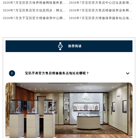
2026年7月宝玑官方保养维修网络最终更新（含搬迁与新增店面）最终确认终稿
2026年7月宝玑官方售后中心迁址及新增网点一览
河南省郑州市二七区民主路10号华润大厦29层2905室宝玑售后服务中心（需提前预约）
2026年7月宝玑售后官方信息同步：网点迁址+新店开业
2026年7月宝玑官方售后维修保养业务网点调整补充方案（迁址新开）文本正式发布
河南省周口市川汇区七一路宝玑售后服务中心（需提前预约）
2026年7月关于宝玑官方维修保养中心网点搬迁新增的正式文件内容全面公开
2026年7月宝玑官方维修保养服务站点地址变动补充全记录
河南省驻马店市驿城区乐山大道与置地大道交叉口宝玑售后服务中心（需提前预约）
湖北省鄂州市鄂城区文星大道宝玑售后服务中心（需提前预约）
湖北省黄冈市黄州区赤壁大道宝玑售后服务中心（需提前预约）
推荐阅读
湖北省黄石市黄石港区武汉路宝玑售后服务中心（需提前预约）
湖北省荆门市东宝中天街步行街宝玑售后服务中心（需提前预约）
湖北省荆州市荆州区荆中路宝玑售后服务中心（需提前预约）
1
宝玑手表官方售后维修服务点地址在哪呢？
湖北省十堰市茅箭区人民北路宝玑售后服务中心（需提前预约）
湖北省随州市曾都区青年路宝玑售后服务中心（需提前预约）
湖北省咸宁市咸安区长安大道宝玑售后服务中心（需提前预约）
湖北省襄阳市樊城区长虹路与人民路交叉口宝玑售后服务中心（需提前预约）
湖北省孝感市孝南区复兴大道宝玑售后服务中心（需提前预约）
湖北省宜昌市西陵区夷陵大道与港窑路宝玑售后服务中心（需提前预约）
湖南省常德市武陵区人民路宝玑售后服务中心（需提前预约）
湖南省郴州市北湖区国庆北路宝玑售后服务中心（需提前预约）