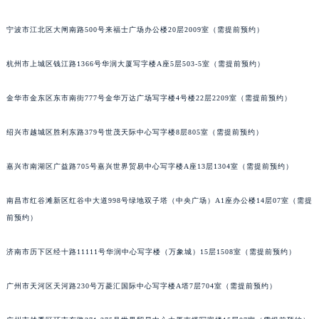
南宁市青秀区金湖路59号地王大厦12楼1224室（需提前预约）
宁波市江北区大闸南路500号来福士广场办公楼20层2009室（需提前预约）
合肥市蜀山区潜山路111号万象城华润大厦B座12楼03室（需提前预约）
泉州市丰泽区宝洲路729号浦西万达中心写字楼A座7楼709室（需提前预约）
杭州市上城区钱江路1366号华润大厦写字楼A座5层503-5室（需提前预约）
青岛市南区山东路6号华润大厦B座22层04室（需提前预约）
烟台市芝罘区胜利路139号万达金融中心A座907室（需提前预约）
金华市金东区东市南街777号金华万达广场写字楼4号楼22层2209室（需提前预约）
长春市朝阳区西安大路727号中银大厦A座(旺进大厦)18层09室（需提前预约）
绍兴市越城区胜利东路379号世茂天际中心写字楼8层805室（需提前预约）
贵阳市南明区都司高架桥路33号亨特国际金融中心14楼14D（需提前预约）
昆明市盘龙区北京路928号同德昆明广场写字楼10层06室（需提前预约）
嘉兴市南湖区广益路705号嘉兴世界贸易中心写字楼A座13层1304室（需提前预约）
石家庄市长安区中山东路39号勒泰中心写字楼B座13层07室（需提前预约）
西安市碑林区南关正街88号华侨城长安国际中心E座6楼10室（需提前预约）
南昌市红谷滩新区红谷中大道998号绿地双子塔（中央广场）A1座办公楼14层07室（需提
海口市龙华区金贸东路5号海口华润大厦B座17层1707室（需提前预约）
前预约）
唐山市路南区新华东道100号万达广场写字楼A座10层1002室（需提前预约）
济南市历下区经十路11111号华润中心写字楼（万象城）15层1508室（需提前预约）
台州市椒江区东海大道1800号腾达中心东1幢20楼2002室（需提前预约）
内蒙古自治区呼和浩特市玉泉区大学西街70号华润万象城写字楼（鄂尔多斯大厦）23层2326室（需提前预约）
广州市天河区天河路230号万菱汇国际中心写字楼A塔7层704室（需提前预约）
甘肃省兰州市七里河区西津西路16号兰州中心写字楼21层2102室（需提前预约）
重庆市解放碑渝中区民权路28号英利国际金融中心写字楼20层01室（需提前预约）