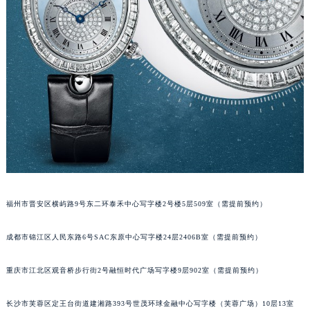
吉林省四平市铁东区紫气大路与南九经街交汇处宝玑售后服务中心（需提前预约）
吉林省松原市宁江区五环大街宝玑售后服务中心（需提前预约）
吉林省通化市东昌区环通乡江南大街宝玑售后服务中心（需提前预约）
吉林省延边市延吉市解放路宝玑售后服务中心（需提前预约）
辽宁省鞍山市铁东区站前街宝玑售后服务中心（需提前预约）
辽宁省本溪市平山区胜利路宝玑售后服务中心（需提前预约）
辽宁省朝阳市双塔区新华路宝玑售后服务中心（需提前预约）
辽宁省丹东市振兴区七经街宝玑售后服务中心（需提前预约）
辽宁省抚顺市新抚区东一路宝玑售后服务中心（需提前预约）
辽宁省阜新市海州区解放大街宝玑售后服务中心（需提前预约）
福州市晋安区横屿路9号东二环泰禾中心写字楼2号楼5层509室（需提前预约）
辽宁省葫芦岛市连山区中央路宝玑售后服务中心（需提前预约）
辽宁省锦州市古塔区中央大街宝玑售后服务中心（需提前预约）
成都市锦江区人民东路6号SAC东原中心写字楼24层2406B室（需提前预约）
辽宁省辽阳市白塔区新运大街宝玑售后服务中心（需提前预约）
辽宁省盘锦市兴隆台区石油大街宝玑售后服务中心（需提前预约）
重庆市江北区观音桥步行街2号融恒时代广场写字楼9层902室（需提前预约）
辽宁省铁岭市银州区南马路宝玑售后服务中心（需提前预约）
长沙市芙蓉区定王台街道建湘路393号世茂环球金融中心写字楼（芙蓉广场）10层13室
辽宁省营口市站前区市府路与渤海大街交叉口宝玑售后服务中心（需提前预约）