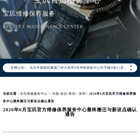
宝玑维修保养服务
BREGUET MAINTENANCE CENTER
2026年8月宝玑中国区售后服务网络优化升级公告
2026年8月宝玑全国官方售后客户服务热线：400-886-1507
宝玑官方全国统一服务热线400-886-1507，服务覆盖中国大陆、香港、澳门、台湾全部区域（非大陆需加拨“+86”）
2026年8月宝玑售后服务中心最新网点地址：
▲
官网公告>
北京市朝阳区建国门外大街甲6号华熙国际中心写字楼D座11层1102室（北京总部）（需提前预约）
▼
北京市东城区东长安街1号东方广场写字楼W3座6层602室（需提前预约）
天津市和平区赤峰道136号天津国际金融中心写字楼26层2603室（需提前预约）
当前位置：
宝玑维修服务中心
>
问题/知识/资讯
>
深圳
> 2026年6月宝玑官方维修保养服
上海市徐汇区虹桥路3号港汇中心写字楼2座37层3705室（需提前预约）
务中心最终搬迁与新设点确认通告
上海市黄浦区南京东路299号宏伊国际广场写字楼8层806室（需提前预约）
2026年6月宝玑官方维修保养服务中心最终搬迁与新设点确认
南京市秦淮区中山南路1号（新街口）南京中心写字楼22层C1-1室（需提前预约）
通告
常州市新北区龙锦路1590号现代传媒中心写字楼5号楼10层1008室（需提前预约）
徐州市鼓楼区淮海东路29号苏宁广场IFC国际金融中心写字楼35层3508室（需提前预约）
扬州市邗江区国展路29号星耀天地写字楼1号楼18层1803室（需提前预约）