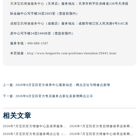
天津宝玑维修服务中心
（天津店）服务地址：天津市和平区赤峰道136号天津国
香港特别行政区铜锣湾区湾仔区轩尼诗道宝玑售后服务中心（需提前预约）
际金融中心写字楼26层2603室（需提前预约）
河南省安阳市文峰区解放大道宝玑售后服务中心（需提前预约）
成都宝玑维修服务中心
（成都店）服务地址：成都市锦江区人民东路6号SAC东
河南省鹤壁市淇滨区九州路宝玑售后服务中心（需提前预约）
河南省济源市沁园街道济水大道宝玑售后服务中心（需提前预约）
原中心写字楼24层2406B室（需提前预约）
河南省焦作市解放区解放路宝玑售后服务中心（需提前预约）
服务专线：
400-886-1507
河南省开封市鼓楼区中山路宝玑售后服务中心（需提前预约）
本页链接：
http://www.breguetfw.com/problems/shenzhen/20441.html
河南省洛阳市西工区中州中路与解放路交叉口宝玑售后服务中心（需提前预约）
河南省漯河市源汇区交通路宝玑售后服务中心（需提前预约）
河南省南阳市宛城区范蠡东路与南都路交叉口宝玑售后服务中心（需提前预约）
河南省平顶山市卫东区建设路宝玑售后服务中心（需提前预约）
上一篇:
2026年6月宝玑官方保养中心最新动态：网点迁址与维修点新增
河南省濮阳市大华龙区开州路绿城路交叉口宝玑售后服务中心（需提前预约）
下一篇:
2026年6月宝玑官方售后服务点新址及新增网点公示
河南省三门峡市湖滨区和平路宝玑售后服务中心（需提前预约）
河南省商丘市梁园区神火大道宝玑售后服务中心（需提前预约）
相关文章
河南省新乡市红旗区人民路宝玑售后服务中心（需提前预约）
2026年7月宝玑官方维修中心及保养服务中心迁移与增设补充确认文件内容
2026年7月宝玑官方售后维修保养业务网点最终重新配置最终通知确认
河南省信阳市浉河区东方红大道宝玑售后服务中心（需提前预约）
2026年7月宝玑官方售后服务网点公告（迁址+新店版）
2026年7月宝玑官方维修中心保养业务网点最新变动补充确认说明
河南省许昌市魏都区建安大道与八龙路交叉口宝玑售后服务中心（需提前预约）