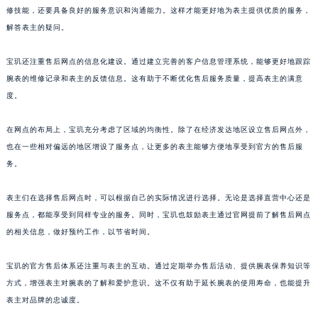
修技能，还要具备良好的服务意识和沟通能力。这样才能更好地为表主提供优质的服务，
澳门特别行政区花王堂区大三巴商圈宝玑售后服务中心（需提前预约）
解答表主的疑问。
澳门特别行政区嘉模堂区官也街宝玑售后服务中心（需提前预约）
澳门省路氹城市金光大道宝玑售后服务中心（需提前预约）
宝玑还注重售后网点的信息化建设。通过建立完善的客户信息管理系统，能够更好地跟踪
澳门特别行政区望德堂区塔石广场宝玑售后服务中心（需提前预约）
腕表的维修记录和表主的反馈信息。这有助于不断优化售后服务质量，提高表主的满意
福建省福州市鼓楼区五四路128-1号恒力城写字楼15层03室宝玑售后服务中心（需提前预约）
度。
福建省厦门市思明区湖滨东路95号万象城华润大厦B座11层1104室宝玑售后服务中心（需提前预约）
在网点的布局上，宝玑充分考虑了区域的均衡性。除了在经济发达地区设立售后网点外，
广东省潮州市潮安区新风路与潮汕路交汇处宝玑售后服务中心（需提前预约）
也在一些相对偏远的地区增设了服务点，让更多的表主能够方便地享受到官方的售后服
广东省广州市天河区天河路230号万菱汇国际中心A塔7层704室宝玑售后服务中心（需提前预约）
务。
广东省广州市越秀区环市东路371-375号世界贸易中心大厦南塔15层1507室宝玑售后服务中心（需提前预约）
广东省河源市源城区越王大道宝玑售后服务中心（需提前预约）
表主们在选择售后网点时，可以根据自己的实际情况进行选择。无论是选择直营中心还是
广东省惠州市惠城区江北文昌一路7号华贸大厦1座30层3005室宝玑售后服务中心（需提前预约）
服务点，都能享受到同样专业的服务。同时，宝玑也鼓励表主通过官网提前了解售后网点
的相关信息，做好预约工作，以节省时间。
广东省江门市蓬江区广场西路宝玑售后服务中心（需提前预约）
广东省揭阳市榕城进贤门步行街宝玑售后服务中心（需提前预约）
宝玑的官方售后体系还注重与表主的互动。通过定期举办售后活动、提供腕表保养知识等
广东省茂名市电白区水东街道迎宾大道宝玑售后服务中心（需提前预约）
方式，增强表主对腕表的了解和爱护意识。这不仅有助于延长腕表的使用寿命，也能提升
广东省梅州市梅江区金燕大道宝玑售后服务中心（需提前预约）
表主对品牌的忠诚度。
广东省清远市清城区湖西路宝玑售后服务中心（需提前预约）