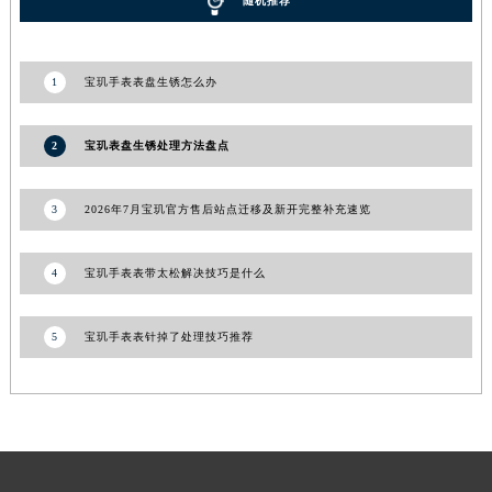
随机推荐
青海省海东市乐都区滨河路宝玑售后服务中心（需提前预约）
青海省海南藏族自治州共和县青海湖大街宝玑售后服务中心（需提前预约）
1
宝玑手表表盘生锈怎么办
青海省海西蒙古族藏族自治州德令哈市柴达木路宝玑售后服务中心（需提前预约）
青海省黄南藏族自治州同仁市德合隆路宝玑售后服务中心（需提前预约）
2
宝玑表盘生锈处理方法盘点
青海省西宁市城西区海湖新区西关大道宝玑售后服务中心（需提前预约）
青海省玉树藏族自治州结古镇胜利路宝玑售后服务中心（需提前预约）
陕西省安康市汉滨区金州路宝玑售后服务中心（需提前预约）
3
2026年7月宝玑官方售后站点迁移及新开完整补充速览
陕西省宝鸡市渭滨区经二路宝玑售后服务中心（需提前预约）
陕西省汉中市汉台区北大街宝玑售后服务中心（需提前预约）
4
宝玑手表表带太松解决技巧是什么
陕西省商洛市商州区州城街宝玑售后服务中心（需提前预约）
陕西省铜川市王益区红旗街宝玑售后服务中心（需提前预约）
5
宝玑手表表针掉了处理技巧推荐
陕西省渭南市临渭区东风大街宝玑售后服务中心（需提前预约）
陕西省咸阳市秦都区沣西新城统一西路与白马河路交汇处宝玑售后服务中心（需提前预约）
陕西省延安市宝塔区中心街宝玑售后服务中心（需提前预约）
陕西省榆林市榆阳区长兴路宝玑售后服务中心（需提前预约）
新疆维吾尔自治区阿克苏市东大街宝玑售后服务中心（需提前预约）