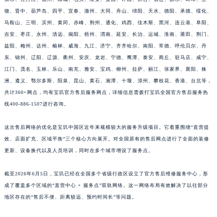
江西省南昌市红谷滩新区红谷中大道998号绿地双子塔（中央广场）A1座办公楼14层1407室宝玑售后服务中心（需提前预约）
饶、晋中、葫芦岛、四平、宜春、滁州、大同、舟山、绵阳、天水、德阳、承德、绥化、
马鞍山、三明、滨州、黄冈、赤峰、荆州、通化、鸡西、佳木斯、黑河、连云港、阜阳、
江西省萍乡市安源区萍安北大道与康庄路交叉口宝玑售后服务中心（需提前预约）
吉安、枣庄、永州、清远、揭阳、梧州、渭南、延安、长治、运城、淮南、莆田、荆门、
江西省上饶市信州区滨江西路宝玑售后服务中心（需提前预约）
益阳、梅州、达州、榆林、威海、九江、济宁、齐齐哈尔、南阳、常德、呼伦贝尔、丹
江西省新余市渝水区北湖西路宝玑售后服务中心（需提前预约）
东、锦州、辽阳、辽源、衢州、安庆、龙岩、宁德、鹰潭、泰安、商丘、驻马店、咸宁、
江西省宜春市袁州区中山中路宝玑售后服务中心（需提前预约）
江门、茂名、玉林、乐山、南充、雅安、宝鸡、柳州、拉萨、丽江、张家界、襄阳、株
江西省鹰潭市月湖区胜利东路宝玑售后服务中心（需提前预约）
洲、遵义、鄂尔多斯、阳泉、昆山、黄石、湘潭、十堰、漳州、攀枝花、香港、台北等，
山东省德州市德城区东风中路宝玑售后服务中心（需提前预约）
共计360+网点，均有宝玑官方售后服务网点，详细信息需拨打宝玑全国官方售后服务热
线400-886-1507进行咨询。
山东省东营市东营区济南路宝玑售后服务中心（需提前预约）
山东省济南市历下区经十路11111号华润中心写字楼（万象城）15层1508室宝玑售后服务中心（需提前预约）
这次售后网络的优化是宝玑中国区近年来规模较大的服务升级项目。它着重围绕“直营提
山东省济宁市任城区太白楼路宝玑售后服务中心（需提前预约）
效、店面扩充、区域平衡”三个核心方向展开。对全国原有的售后网点进行了全面的装修
山东省莱芜市文化南路8号银座商城名表维修一楼名表维修宝玑售后服务中心（需提前预约）
更新、设备换代以及人员培训，同时在多个城市增设了服务点。
山东省临沂市兰山区解放路宝玑售后服务中心（需提前预约）
山东省日照市东港区烟台路宝玑售后服务中心（需提前预约）
截至2026年6月5日，宝玑已经在全国多个省级行政区设立了官方售后维修服务中心，形
成了覆盖多个区域的“直营中心 + 服务点”双轨网络。这一网络布局有效解决了以往部分
山东省泰安市泰山区财源街道泰山大街宝玑售后服务中心（需提前预约）
地区存在的“售后不便、距离较远、预约时间长”等问题。
山东省威海市环翠区新威海路89号振华商厦一楼名表维修宝玑售后服务中心（需提前预约）
山东省潍坊市奎文区东风东街宝玑售后服务中心（需提前预约）