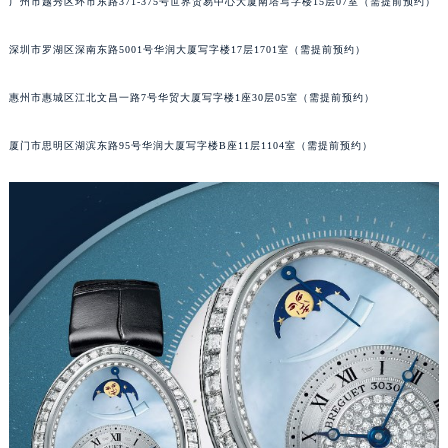
广州市越秀区环市东路371-375号世界贸易中心大厦南塔写字楼15层07室（需提前预约）
黑龙江省大庆市萨尔图区会战大街宝玑售后服务中心（需提前预约）
黑龙江省鹤岗市向阳区红军路宝玑售后服务中心（需提前预约）
深圳市罗湖区深南东路5001号华润大厦写字楼17层1701室（需提前预约）
黑龙江省黑河市爱辉区中央街宝玑售后服务中心（需提前预约）
惠州市惠城区江北文昌一路7号华贸大厦写字楼1座30层05室（需提前预约）
黑龙江省鸡西市鸡冠区红军路宝玑售后服务中心（需提前预约）
黑龙江省佳木斯市向阳区长安路宝玑售后服务中心（需提前预约）
厦门市思明区湖滨东路95号华润大厦写字楼B座11层1104室（需提前预约）
黑龙江省牡丹江市东安区太平路宝玑售后服务中心（需提前预约）
黑龙江省七台河市桃山区大同街宝玑售后服务中心（需提前预约）
黑龙江省齐齐哈尔市龙沙区龙华路宝玑售后服务中心（需提前预约）
黑龙江省双鸭山市尖山区新兴大街宝玑售后服务中心（需提前预约）
黑龙江省绥化市北林区新华街与康庄路交叉口宝玑售后服务中心（需提前预约）
黑龙江省伊春市伊美区通河路宝玑售后服务中心（需提前预约）
吉林省白城市洮北区明仁南街宝玑售后服务中心（需提前预约）
吉林省白山市浑江区浑江大街宝玑售后服务中心（需提前预约）
吉林省吉林市船营区河南街宝玑售后服务中心（需提前预约）
吉林省辽源市龙山区人民大街宝玑售后服务中心（需提前预约）
吉林省梅河口市新华街道梅河大街宝玑售后服务中心（需提前预约）