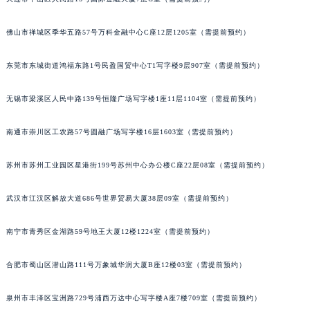
山西省大同市平城区迎宾街宝玑售后服务中心（需提前预约）
佛山市禅城区季华五路57号万科金融中心C座12层1205室（需提前预约）
山西省晋城市城区黄华街宝玑售后服务中心（需提前预约）
山西省晋中市榆次区顺城街宝玑售后服务中心（需提前预约）
东莞市东城街道鸿福东路1号民盈国贸中心T1写字楼9层907室（需提前预约）
山西省临汾市尧都区解放路宝玑售后服务中心（需提前预约）
山西省吕梁市离石区永宁中路与建设街交叉口宝玑售后服务中心（需提前预约）
无锡市梁溪区人民中路139号恒隆广场写字楼1座11层1104室（需提前预约）
山西省朔州市朔城区怡西路与鄯阳西街交汇处宝玑售后服务中心（需提前预约）
山西省忻州市忻府区和平东街与七一南路交叉口宝玑售后服务中心（需提前预约）
南通市崇川区工农路57号圆融广场写字楼16层1603室（需提前预约）
山西省阳泉市郊区平阳东街与新城大道交叉口宝玑售后服务中心（需提前预约）
苏州市苏州工业园区星港街199号苏州中心办公楼C座22层08室（需提前预约）
山西省运城市盐湖区河东街宝玑售后服务中心（需提前预约）
山西省长治市潞州区英雄中路宝玑售后服务中心（需提前预约）
武汉市江汉区解放大道686号世界贸易大厦38层09室（需提前预约）
山西省太原市迎泽区迎泽街道解放路15号亨得利名表维修授权店3楼宝玑售后服务中心（需提前预约）
天津市和平区赤峰道136号天津国际金融中心26层2603室宝玑售后服务中心（需提前预约）
南宁市青秀区金湖路59号地王大厦12楼1224室（需提前预约）
安徽省安庆市迎江区人民路宝玑售后服务中心（需提前预约）
合肥市蜀山区潜山路111号万象城华润大厦B座12楼03室（需提前预约）
安徽省蚌埠市蚌山区淮河路宝玑售后服务中心（需提前预约）
安徽省亳州市谯城区魏武大道宝玑售后服务中心（需提前预约）
泉州市丰泽区宝洲路729号浦西万达中心写字楼A座7楼709室（需提前预约）
安徽省池州市贵池区长江路宝玑售后服务中心（需提前预约）