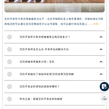
湖南省衡阳市雁峰区解放路宝玑售后服务中心（需提前预约）
湖南省怀化市鹤城区迎丰中路宝玑售后服务中心（需提前预约）
湖南省娄底市娄星区长青街宝玑售后服务中心（需提前预约）
宝玑手表官方售后维修服务点位于：北京市朝阳区及上海市黄浦区。详细的地址与联
系电话您可以通过宝玑官网或官方公众号获取，也可以拨打本站页面上......
详情 >
湖南省邵阳市双清区东风路宝玑售后服务中心（需提前预约）
湖南省湘潭市雨湖区莲城大道宝玑售后服务中心（需提前预约）
2
宝玑手表官方售后维修服务点电话是多少？
湖南省益阳市赫山区桃花仑路宝玑售后服务中心（需提前预约）
湖南省永州市冷水滩区永州大道与中兴路交叉口宝玑售后服务中心（需提前预约）
3
宝玑手表停走怎么办-手表停走的解决方法
湖南省岳阳市岳阳楼区东茅岭路宝玑售后服务中心（需提前预约）
湖南省张家界市永定区解放路宝玑售后服务中心（需提前预约）
4
宝玑维修保养服务介绍 | 宝玑
湖南省长沙市芙蓉区建湘路393号世茂环球金融中心写字楼10层1013室宝玑售后服务中心（需提前预约）
湖南省株洲市芦淞区建设南路宝玑售后服务中心（需提前预约）
5
宝玑手表磁化了该如何处理|宝玑技师为您讲解
甘肃省白银市白银区北京路宝玑售后服务中心（需提前预约）

6
宝玑手表走时变快的原因有哪些？
甘肃省定西市安定区解放路宝玑售后服务中心（需提前预约）
甘肃省敦煌市沙州镇阳关中路宝玑售后服务中心（需提前预约）

7
时光之旅：探索宝玑手表走时的秘密
甘肃省合作市人民街宝玑售后服务中心（需提前预约）
甘肃省嘉峪关市雄关区新华中路宝玑售后服务中心（需提前预约）