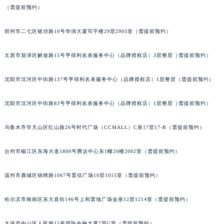
（需提前预约）
辽宁省沈阳市沈河区中街路137号亨得利名表维修授权店1楼宝玑售后服务中心（需提前预约）
辽宁省沈阳市沈河区中街路83号亨得利名表维修授权店1楼宝玑售后服务中心（需提前预约）
郑州市二七区铭功路10号华润大厦写字楼29层2905室（需提前预约）
北京市朝阳区建国门外大街甲6号华熙国际中心D座11层1102室宝玑售后服务中心（北京总部）（需提前预约）
北京市东城区东长安街1号王府井东方广场W3座6层602室宝玑售后服务中心（需提前预约）
太原市迎泽区解放路15号亨得利名表服务中心（品牌授权店）3层整层（需提前预约）
河北省保定市竞秀区朝阳北大街北国先天下宝玑售后服务中心（需提前预约）
沈阳市沈河区中街路137号亨得利名表服务中心（品牌授权店）1层整层（需提前预约）
内蒙古自治区阿拉善盟市左旗土尔扈特大街宝玑售后服务中心（需提前预约）
内蒙古自治区巴彦淖尔市临河区新华街宝玑售后服务中心（需提前预约）
沈阳市沈河区中街路83号亨得利名表服务中心（品牌授权店）1层整层（需提前预约）
内蒙古自治区包头市青山区幸福路甲3号王府井百货名表维修宝玑售后服务中心（需提前预约）
内蒙古自治区赤峰市红山区哈达街宝玑售后服务中心（需提前预约）
乌鲁木齐市天山区红山路26号时代广场（CCMALL）C座17层17-B（需提前预约）
内蒙古自治区鄂尔多斯市东胜区伊金霍洛街宝玑售后服务中心（需提前预约）
内蒙古自治区呼伦贝尔市海拉尔区中央街宝玑售后服务中心（需提前预约）
台州市椒江区东海大道1800号腾达中心东1幢20楼2002室（需提前预约）
内蒙古自治区通辽市科尔沁区明仁大街宝玑售后服务中心（需提前预约）
温州市鹿城区锦绣路1067号置信广场10层1015室（需提前预约）
内蒙古自治区乌海市海勃湾区人民南路宝玑售后服务中心（需提前预约）
内蒙古自治区乌兰察布市集宁区恩和大街宝玑售后服务中心（需提前预约）
哈尔滨市南岗区东大直街146号上和置地广场金座12层1214室（需提前预约）
内蒙古自治区锡林郭勒盟市锡林浩特市光明街与额尔敦路交叉口宝玑售后服务中心（需提前预约）
内蒙古自治区兴安盟市乌兰浩特市兴安大街宝玑售后服务中心（需提前预约）
大连市中山区人民路15号国际金融大厦7层G室（需提前预约）