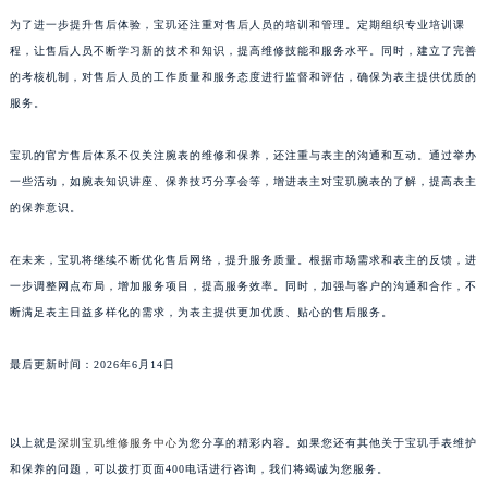
澳门特别行政区望德堂区塔石广场宝玑售后服务中心（需提前预约）
为了进一步提升售后体验，宝玑还注重对售后人员的培训和管理。定期组织专业培训课
程，让售后人员不断学习新的技术和知识，提高维修技能和服务水平。同时，建立了完善
福建省福州市鼓楼区五四路128-1号恒力城写字楼15层03室宝玑售后服务中心（需提前预约）
的考核机制，对售后人员的工作质量和服务态度进行监督和评估，确保为表主提供优质的
福建省厦门市思明区湖滨东路95号万象城华润大厦B座11层1104室宝玑售后服务中心（需提前预约）
服务。
广东省潮州市潮安区新风路与潮汕路交汇处宝玑售后服务中心（需提前预约）
广东省广州市天河区天河路230号万菱汇国际中心A塔7层704室宝玑售后服务中心（需提前预约）
宝玑的官方售后体系不仅关注腕表的维修和保养，还注重与表主的沟通和互动。通过举办
广东省广州市越秀区环市东路371-375号世界贸易中心大厦南塔15层1507室宝玑售后服务中心（需提前预约）
一些活动，如腕表知识讲座、保养技巧分享会等，增进表主对宝玑腕表的了解，提高表主
广东省河源市源城区越王大道宝玑售后服务中心（需提前预约）
的保养意识。
广东省惠州市惠城区江北文昌一路7号华贸大厦1座30层3005室宝玑售后服务中心（需提前预约）
在未来，宝玑将继续不断优化售后网络，提升服务质量。根据市场需求和表主的反馈，进
广东省江门市蓬江区广场西路宝玑售后服务中心（需提前预约）
一步调整网点布局，增加服务项目，提高服务效率。同时，加强与客户的沟通和合作，不
广东省揭阳市榕城进贤门步行街宝玑售后服务中心（需提前预约）
断满足表主日益多样化的需求，为表主提供更加优质、贴心的售后服务。
广东省茂名市电白区水东街道迎宾大道宝玑售后服务中心（需提前预约）
广东省梅州市梅江区金燕大道宝玑售后服务中心（需提前预约）
最后更新时间：2026年6月14日
广东省清远市清城区湖西路宝玑售后服务中心（需提前预约）
广东省汕头市龙湖区长平路宝玑售后服务中心（需提前预约）
以上就是
深圳宝玑维修服务中心
为您分享的精彩内容。如果您还有其他关于宝玑手表维护
广东省汕尾市城区香洲街道园林社区翠园街宝玑售后服务中心（需提前预约）
和保养的问题，可以拨打页面400电话进行咨询，我们将竭诚为您服务。
广东省韶关市武江区芙蓉新区与老城中心交汇处宝玑售后服务中心（需提前预约）