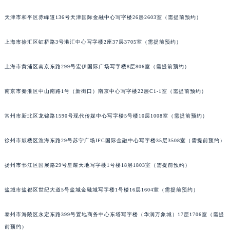
太原市迎泽区解放路15号亨得利名表服务中心（品牌授权店）3层整层（需提前预约）
天津市和平区赤峰道136号天津国际金融中心写字楼26层2603室（需提前预约）
沈阳市沈河区中街路137号亨得利名表服务中心（品牌授权店）1层整层（需提前预约）
沈阳市沈河区中街路83号亨得利名表服务中心（品牌授权店）1层整层（需提前预约）
上海市徐汇区虹桥路3号港汇中心写字楼2座37层3705室（需提前预约）
乌鲁木齐市天山区红山路26号时代广场（CCMALL）C座17层17-B（需提前预约）
上海市黄浦区南京东路299号宏伊国际广场写字楼8层806室（需提前预约）
温州市鹿城区锦绣路1067号置信广场10层1015室（需提前预约）
哈尔滨市道里区友谊西路600号富力中心T2座写字楼29层03室（需提前预约）
南京市秦淮区中山南路1号（新街口）南京中心写字楼22层C1-1室（需提前预约）
大连市中山区人民路15号国际金融大厦7层G室（需提前预约）
佛山市禅城区季华五路57号万科金融中心C座12层1205室（需提前预约）
常州市新北区龙锦路1590号现代传媒中心写字楼5号楼10层1008室（需提前预约）
东莞市东城街道鸿福东路1号民盈国贸中心T1写字楼9层907室（需提前预约）
无锡市梁溪区人民中路139号恒隆广场写字楼1座11层1104室（需提前预约）
徐州市鼓楼区淮海东路29号苏宁广场IFC国际金融中心写字楼35层3508室（需提前预约）
南通市崇川区工农路57号圆融广场写字楼16层1603室（需提前预约）
扬州市邗江区国展路29号星耀天地写字楼1号楼18层1803室（需提前预约）
苏州市苏州工业园区星港街199号苏州中心办公楼C座22层08室（需提前预约）
武汉市江汉区解放大道686号世界贸易大厦38层09室（需提前预约）
盐城市盐都区世纪大道5号盐城金融城写字楼1号楼16层1604室（需提前预约）
南宁市青秀区金湖路59号地王大厦12楼1224室（需提前预约）
合肥市蜀山区潜山路111号万象城华润大厦B座12楼03室（需提前预约）
泰州市海陵区永定东路399号置地商务中心东塔写字楼（华润万象城）17层1706室（需提
泉州市丰泽区宝洲路729号浦西万达中心写字楼A座7楼709室（需提前预约）
前预约）