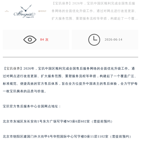
【宝玑保养】2026年，宝玑中国区顺利完成全国售后服
杭州市上城区钱江路1366号华润大厦写字楼A座5层503-5室（需提前预约）
务网络的全面优化升级工作。通过对网点进行改造更新、
金华市金东区东市南街777号金华万达广场写字楼4号楼22层2209室（需提前预约）
扩大服务范围、重塑服务流程等举措，构建起了一个覆盖
绍兴市越城区胜利东路379号世茂天际中心写字楼8层805室（需提前预约）
广泛、标准规范、便捷高效的官方售后体系，旨在全方
嘉兴市南湖区广益路705号嘉兴世界贸易中心写字楼A座13层1304室（需提前预约）
位…

84 次
2026-06-14
南昌市红谷滩新区红谷中大道998号绿地双子塔（中央广场）A1座办公楼14层07室（需提前预约）
济南市历下区经十路11111号华润中心写字楼（万象城）15层1508室（需提前预约）
广州市天河区天河路230号万菱汇国际中心写字楼A塔7层704室（需提前预约）
广州市越秀区环市东路371-375号世界贸易中心大厦南塔写字楼15层07室（需提前预约）
【
宝玑保养
】2026年，宝玑中国区顺利完成全国售后服务网络的全面优化升级工作。通
过对网点进行改造更新、扩大服务范围、重塑服务流程等举措，构建起了一个覆盖广泛、
深圳市罗湖区深南东路5001号华润大厦写字楼17层1701室（需提前预约）
标准规范、便捷高效的官方售后体系，旨在全方位提升中国表主的售后体验，全力守护每
惠州市惠城区江北文昌一路7号华贸大厦写字楼1座30层05室（需提前预约）
一枚宝玑腕表的品质与价值。
厦门市思明区湖滨东路95号华润大厦写字楼B座11层1104室（需提前预约）
福州市鼓楼区五四路128-1号恒力城写字楼15层03室（需提前预约）
宝玑官方售后服务中心全国网点地址：
成都市锦江区人民东路6号SAC东原中心写字楼24层2406B室（需提前预约）
重庆市江北区观音桥步行街2号融恒时代广场写字楼9层902室（需提前预约）
北京市东城区东长安街1号东方广场写字楼W3座6层602室（需提前预约）
长沙市芙蓉区定王台街道建湘路393号世茂环球金融中心写字楼（芙蓉广场）10层13室（需提前预约）
北京市朝阳区建国门外大街甲6号华熙国际中心写字楼D座11层1102室（需提前预约）
郑州市二七区铭功路10号华润大厦写字楼29层2905室（需提前预约）