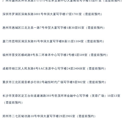
广州市越秀区环市东路371-375号世界贸易中心大厦南塔写字楼15层07室（需提前预约）
黑龙江省鸡西市鸡冠区红军路宝玑售后服务中心（需提前预约）
黑龙江省佳木斯市向阳区长安路宝玑售后服务中心（需提前预约）
深圳市罗湖区深南东路5001号华润大厦写字楼17层1701室（需提前预约）
黑龙江省牡丹江市东安区太平路宝玑售后服务中心（需提前预约）
惠州市惠城区江北文昌一路7号华贸大厦写字楼1座30层05室（需提前预约）
黑龙江省七台河市桃山区大同街宝玑售后服务中心（需提前预约）
黑龙江省齐齐哈尔市龙沙区龙华路宝玑售后服务中心（需提前预约）
厦门市思明区湖滨东路95号华润大厦写字楼B座11层1104室（需提前预约）
黑龙江省双鸭山市尖山区新兴大街宝玑售后服务中心（需提前预约）
黑龙江省绥化市北林区新华街与康庄路交叉口宝玑售后服务中心（需提前预约）
福州市晋安区横屿路9号东二环泰禾中心写字楼2号楼5层509室（需提前预约）
黑龙江省伊春市伊美区通河路宝玑售后服务中心（需提前预约）
成都市锦江区人民东路6号SAC东原中心写字楼24层2406B室（需提前预约）
吉林省白城市洮北区明仁南街宝玑售后服务中心（需提前预约）
吉林省白山市浑江区浑江大街宝玑售后服务中心（需提前预约）
重庆市江北区观音桥步行街2号融恒时代广场写字楼9层902室（需提前预约）
吉林省吉林市船营区河南街宝玑售后服务中心（需提前预约）
吉林省辽源市龙山区人民大街宝玑售后服务中心（需提前预约）
长沙市芙蓉区定王台街道建湘路393号世茂环球金融中心写字楼（芙蓉广场）10层13室
吉林省梅河口市新华街道梅河大街宝玑售后服务中心（需提前预约）
（需提前预约）
吉林省四平市铁东区紫气大路与南九经街交汇处宝玑售后服务中心（需提前预约）
郑州市二七区铭功路10号华润大厦写字楼29层2905室（需提前预约）
吉林省松原市宁江区五环大街宝玑售后服务中心（需提前预约）
吉林省通化市东昌区环通乡江南大街宝玑售后服务中心（需提前预约）