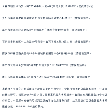
山西省临汾市尧都区解放路宝玑售后服务中心（需提前预约）
长春市朝阳区西安大路727号中银大厦A座(旺进大厦)18层09室（需提前预约）
山西省吕梁市离石区永宁中路与建设街交叉口宝玑售后服务中心（需提前预约）
贵阳市南明区都司高架桥路33号亨特国际金融中心14楼14D（需提前预约）
山西省朔州市朔城区怡西路与鄯阳西街交汇处宝玑售后服务中心（需提前预约）
山西省忻州市忻府区和平东街与七一南路交叉口宝玑售后服务中心（需提前预约）
昆明市盘龙区北京路928号同德昆明广场写字楼10层06室（需提前预约）
山西省阳泉市郊区平阳东街与新城大道交叉口宝玑售后服务中心（需提前预约）
山西省运城市盐湖区河东街宝玑售后服务中心（需提前预约）
石家庄市长安区中山东路39号勒泰中心写字楼B座13层07室（需提前预约）
山西省长治市潞州区英雄中路宝玑售后服务中心（需提前预约）
山西省太原市迎泽区迎泽街道解放路15号亨得利名表维修授权店3楼宝玑售后服务中心（需提前预约）
西安市碑林区南关正街88号华侨城长安国际中心E座6楼10室（需提前预约）
天津市和平区赤峰道136号天津国际金融中心26层2603室宝玑售后服务中心（需提前预约）
海口市龙华区金贸东路5号海口华润大厦B座17层1707室（需提前预约）
安徽省安庆市迎江区人民路宝玑售后服务中心（需提前预约）
安徽省蚌埠市蚌山区淮河路宝玑售后服务中心（需提前预约）
唐山市路南区新华东道100号万达广场写字楼A座10层1002室（需提前预约）
安徽省亳州市谯城区魏武大道宝玑售后服务中心（需提前预约）
安徽省池州市贵池区长江路宝玑售后服务中心（需提前预约）
上述所有宝玑官方售后服务地址服务范围均为全国，全部可选择到店或邮寄服务，注意提
安徽省滁州市琅琊区南谯北路宝玑售后服务中心（需提前预约）
前预约即可。截至2026年6月14日，最新宝玑官方售后服务中心网点布局已覆盖34个省级
行政区，中国所有省份均可找到宝玑的官方售后服务门店，注意需拨打宝玑全国官方售后
安徽省阜阳市颍州区颍州北路宝玑售后服务中心（需提前预约）
服务热线：400-886-1507进行预约。
安徽省淮北市相山区淮海路宝玑售后服务中心（需提前预约）