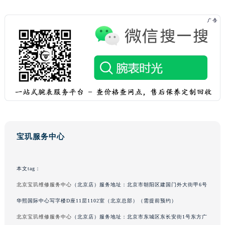
广东省深圳市罗湖区深南东路5001号华润大厦17层1701室宝玑售后服务中心（需提前预约）
广东省阳江市江城区东风一路宝玑售后服务中心（需提前预约）
广东省云浮市云城区金山路宝玑售后服务中心（需提前预约）
广东省湛江市赤坎区观海北路宝玑售后服务中心（需提前预约）
广东省肇庆市端州区信安大道与砚都大道交汇处宝玑售后服务中心（需提前预约）
广西壮族自治区百色市右江区中山二路宝玑售后服务中心（需提前预约）
广西壮族自治区北海市海城区北京路宝玑售后服务中心（需提前预约）
广西壮族自治区崇左市江州区石景林街道友谊大道与丽川路交汇处宝玑售后服务中心（需提前预约）
广西壮族自治区防城港市港口区金花茶大道宝玑售后服务中心（需提前预约）
宝玑服务中心
广西壮族自治区贵港市港北区港城街道布山大道与仙衣路交叉口宝玑售后服务中心（需提前预约）
广西壮族自治区桂林市秀峰区红岭路宝玑售后服务中心（需提前预约）
广西壮族自治区河池市金城江区金城江街道朝阳路宝玑售后服务中心（需提前预约）
本文tag：
广西壮族自治区贺州市八步区城东街道灵峰南路宝玑售后服务中心（需提前预约）
北京宝玑维修服务中心
（北京店）服务地址：北京市朝阳区建国门外大街甲6号
广西壮族自治区来宾市兴宾区桂中大道宝玑售后服务中心（需提前预约）
华熙国际中心写字楼D座11层1102室（北京总部）（需提前预约）
广西壮族自治区柳州市城中区中山中路宝玑售后服务中心（需提前预约）
北京宝玑维修服务中心
（北京店）服务地址：北京市东城区东长安街1号东方广
广西壮族自治区钦州市钦南区金海湾东大街宝玑售后服务中心（需提前预约）