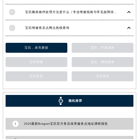
甘肃省陇南市武都区人民路宝玑售后服务中心（需提前预约）
11
宝玑腕表偷停处理方法是什么（专业维修指南与常见故障排查）
甘肃省平凉市崆峒区西大街宝玑售后服务中心（需提前预约）
甘肃省庆阳市西峰区南大街宝玑售后服务中心（需提前预约）
12
宝玑维修售后点网点热线查询
甘肃省天水市秦州区民主路宝玑售后服务中心（需提前预约）
甘肃省武威市凉州区迎宾路宝玑售后服务中心（需提前预约）
宝玑，表壳磨损
宝玑，手表进水
甘肃省张掖市甘州区民乐北路宝玑售后服务中心（需提前预约）
宁夏回族自治区固原市原州区文化街宝玑售后服务中心（需提前预约）
宝玑维修
宝玑，调试校准
宁夏回族自治区石嘴山市大武口区贺兰山路宝玑售后服务中心（需提前预约）
宁夏回族自治区吴忠市利通区开元大道宝玑售后服务中心（需提前预约）
宝玑售后
宝玑保养
宁夏回族自治区银川市兴庆区新华东路97号新百中心C馆一层C1-18号商铺宝玑售后服务中心（需提前预约）
宁夏回族自治区中卫市沙坡头区鼓楼东街宝玑售后服务中心（需提前预约）
随机推荐
青海省果洛藏族自治州玛沁县团结路宝玑售后服务中心（需提前预约）
青海省海北藏族自治州海晏县将军路宝玑售后服务中心（需提前预约）
青海省海东市乐都区滨河路宝玑售后服务中心（需提前预约）
1
2026最新Breguet宝玑官方售后保养服务点地址调研报告
青海省海南藏族自治州共和县青海湖大街宝玑售后服务中心（需提前预约）
青海省海西蒙古族藏族自治州德令哈市柴达木路宝玑售后服务中心（需提前预约）