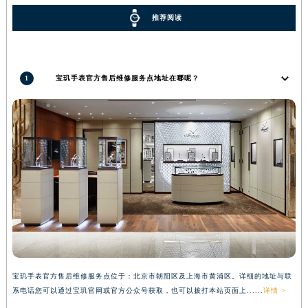
湖北省鄂州市鄂城区文星大道宝玑售后服务中心（需提前预约）
推荐阅读
湖北省黄冈市黄州区赤壁大道宝玑售后服务中心（需提前预约）
湖北省黄石市黄石港区武汉路宝玑售后服务中心（需提前预约）
湖北省荆门市东宝中天街步行街宝玑售后服务中心（需提前预约）
1
宝玑手表官方售后维修服务点地址在哪呢？
湖北省荆州市荆州区荆中路宝玑售后服务中心（需提前预约）
湖北省十堰市茅箭区人民北路宝玑售后服务中心（需提前预约）
湖北省随州市曾都区青年路宝玑售后服务中心（需提前预约）
湖北省咸宁市咸安区长安大道宝玑售后服务中心（需提前预约）
湖北省襄阳市樊城区长虹路与人民路交叉口宝玑售后服务中心（需提前预约）
湖北省孝感市孝南区复兴大道宝玑售后服务中心（需提前预约）
湖北省宜昌市西陵区夷陵大道与港窑路宝玑售后服务中心（需提前预约）
湖南省常德市武陵区人民路宝玑售后服务中心（需提前预约）
湖南省郴州市北湖区国庆北路宝玑售后服务中心（需提前预约）
湖南省衡阳市雁峰区解放路宝玑售后服务中心（需提前预约）
宝玑手表官方售后维修服务点位于：北京市朝阳区及上海市黄浦区。详细的地址与联
湖南省怀化市鹤城区迎丰中路宝玑售后服务中心（需提前预约）
系电话您可以通过宝玑官网或官方公众号获取，也可以拨打本站页面上......
详情 >
湖南省娄底市娄星区长青街宝玑售后服务中心（需提前预约）