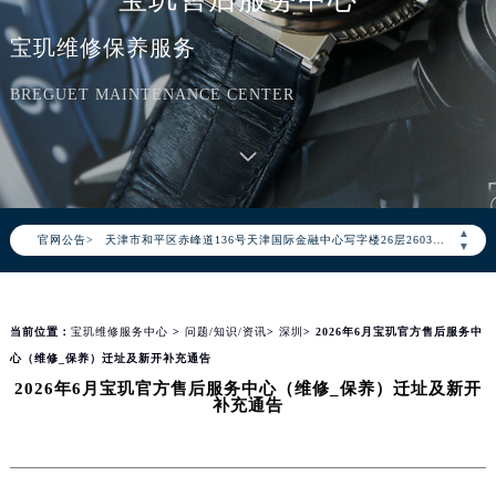
2026年8月宝玑中国区售后服务网络优化升级公告
宝玑维修保养服务
2026年8月宝玑全国官方售后客户服务热线：400-886-1507
宝玑官方全国统一服务热线400-886-1507，服务覆盖中国大陆、香港、澳门、台湾全部区域（非大陆需加拨“+86”）
BREGUET MAINTENANCE CENTER
2026年8月宝玑售后服务中心最新网点地址：
北京市朝阳区建国门外大街甲6号华熙国际中心写字楼D座11层1102室（北京总部）（需提前预约）
北京市东城区东长安街1号东方广场写字楼W3座6层602室（需提前预约）
天津市和平区赤峰道136号天津国际金融中心写字楼26层2603室（需提前预约）
▲
官网公告>
上海市徐汇区虹桥路3号港汇中心写字楼2座37层3705室（需提前预约）
▼
上海市黄浦区南京东路299号宏伊国际广场写字楼8层806室（需提前预约）
南京市秦淮区中山南路1号（新街口）南京中心写字楼22层C1-1室（需提前预约）
当前位置：
宝玑维修服务中心
>
问题/知识/资讯
>
深圳
> 2026年6月宝玑官方售后服务中
常州市新北区龙锦路1590号现代传媒中心写字楼5号楼10层1008室（需提前预约）
心（维修_保养）迁址及新开补充通告
徐州市鼓楼区淮海东路29号苏宁广场IFC国际金融中心写字楼35层3508室（需提前预约）
2026年6月宝玑官方售后服务中心（维修_保养）迁址及新开
扬州市邗江区国展路29号星耀天地写字楼1号楼18层1803室（需提前预约）
补充通告
盐城市盐都区世纪大道5号盐城金融城写字楼1号楼16层1604室（需提前预约）
泰州市海陵区永定东路399号置地商务中心东塔写字楼（华润万象城）17层1706室（需提前预约）
宁波市江北区大闸南路500号来福士广场办公楼20层2009室（需提前预约）