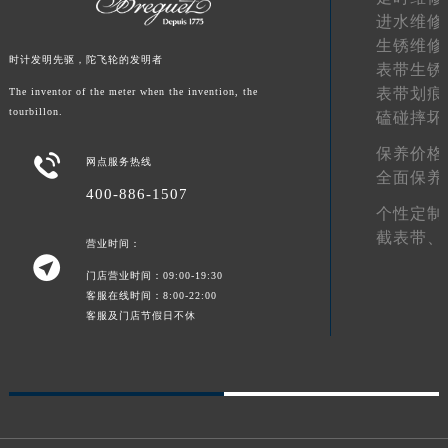
进水维修
新疆维吾尔自治区阿图什市光明路宝玑售后服务中心（需提前预约）
生锈维修
新疆维吾尔自治区白杨市军垦路宝玑售后服务中心（需提前预约）
时计发明先驱，陀飞轮的发明者
表带生锈
新疆维吾尔自治区北屯市团结路宝玑售后服务中心（需提前预约）
表带划痕
The inventor of the meter when the invention, the
新疆维吾尔自治区博乐市博乐市北京路宝玑售后服务中心（需提前预约）
tourbillon.
磕碰摔坏
新疆维吾尔自治区昌吉市延安北路宝玑售后服务中心（需提前预约）
保养价格

新疆维吾尔自治区阜康市博峰路宝玑售后服务中心（需提前预约）
网点服务热线
全面保养
新疆维吾尔自治区哈密市伊州区建国北路宝玑售后服务中心（需提前预约）
400-886-1507
个性定制
新疆维吾尔自治区和田市和田市北京西路宝玑售后服务中心（需提前预约）
截表带、
营业时间：
新疆维吾尔自治区胡杨河市胡杨河市胡杨路宝玑售后服务中心（需提前预约）

新疆维吾尔自治区霍尔果斯市亚欧北路宝玑售后服务中心（需提前预约）
门店营业时间：09:00-19:30
客服在线时间：8:00-22:00
新疆维吾尔自治区喀什市解放北路宝玑售后服务中心（需提前预约）
客服及门店节假日不休
新疆维吾尔自治区可克达拉市幸福路宝玑售后服务中心（需提前预约）
新疆维吾尔自治区克拉玛依市克拉玛依区友谊路宝玑售后服务中心（需提前预约）
新疆维吾尔自治区库车市库车市文化东路宝玑售后服务中心（需提前预约）
新疆维吾尔自治区库尔勒市库尔勒市人民东路宝玑售后服务中心（需提前预约）
新疆维吾尔自治区奎屯市团结西街宝玑售后服务中心（需提前预约）