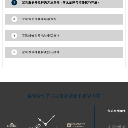
2
宝玑腕表停走解决方法集锦（常见故障与维修技巧详解）
青海省黄南藏族自治州同仁市德合隆路宝玑售后服务中心（需提前预约）
青海省西宁市城西区海湖新区西关大道宝玑售后服务中心（需提前预约）
3
宝玑售后部客服电话查询
青海省玉树藏族自治州结古镇胜利路宝玑售后服务中心（需提前预约）
陕西省安康市汉滨区金州路宝玑售后服务中心（需提前预约）
4
宝玑维修售后地址电话查询
陕西省宝鸡市渭滨区经二路宝玑售后服务中心（需提前预约）
陕西省汉中市汉台区北大街宝玑售后服务中心（需提前预约）
5
宝玑表带掉色解决技巧推荐
陕西省商洛市商州区州城街宝玑售后服务中心（需提前预约）
陕西省铜川市王益区红旗街宝玑售后服务中心（需提前预约）
陕西省渭南市临渭区东风大街宝玑售后服务中心（需提前预约）
陕西省咸阳市秦都区沣西新城统一西路与白马河路交汇处宝玑售后服务中心（需提前预约）
陕西省延安市宝塔区中心街宝玑售后服务中心（需提前预约）
陕西省榆林市榆阳区长兴路宝玑售后服务中心（需提前预约）
轻轻滑动下方栏目探索更多精彩内容
新疆维吾尔自治区阿克苏市东大街宝玑售后服务中心（需提前预约）
新疆维吾尔自治区阿拉尔市胜利大道宝玑售后服务中心（需提前预约）
宝玑全面服务
新疆维吾尔自治区阿拉山口市友好路宝玑售后服务中心（需提前预约）
新疆维吾尔自治区阿勒泰市解放路宝玑售后服务中心（需提前预约）
走时维修