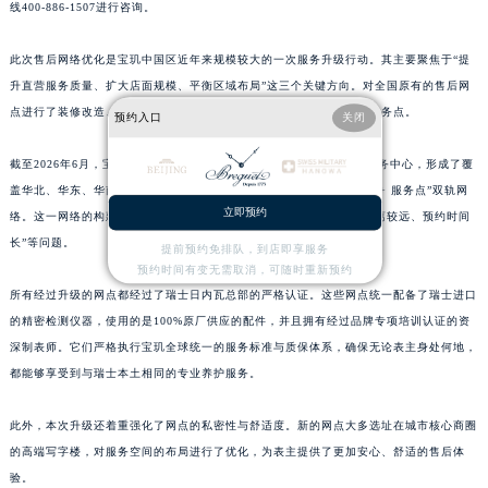
线400-886-1507进行咨询。
江西省新余市渝水区北湖西路宝玑售后服务中心（需提前预约）
江西省宜春市袁州区中山中路宝玑售后服务中心（需提前预约）
此次售后网络优化是宝玑中国区近年来规模较大的一次服务升级行动。其主要聚焦于“提
江西省鹰潭市月湖区胜利东路宝玑售后服务中心（需提前预约）
升直营服务质量、扩大店面规模、平衡区域布局”这三个关键方向。对全国原有的售后网
点进行了装修改造、设备更新以及人员培训，并且新增了多个城市的服务点。
山东省德州市德城区东风中路宝玑售后服务中心（需提前预约）
预约入口
关闭
山东省东营市东营区济南路宝玑售后服务中心（需提前预约）
截至2026年6月，宝玑已在全国众多省级行政区设立了官方售后维修服务中心，形成了覆
山东省济南市历下区经十路11111号华润中心写字楼（万象城）15层1508室宝玑售后服务中心（需提前预约）
盖华北、华东、华南、西南、华中、东北、西北七大区域的“直营中心 + 服务点”双轨网
山东省济宁市任城区太白楼路宝玑售后服务中心（需提前预约）
立即预约
络。这一网络的构建，有效解决了以往部分地区存在的“售后困难、距离较远、预约时间
山东省莱芜市文化南路8号银座商城名表维修一楼名表维修宝玑售后服务中心（需提前预约）
长”等问题。
提前预约免排队，到店即享服务
山东省临沂市兰山区解放路宝玑售后服务中心（需提前预约）
预约时间有变无需取消，可随时重新预约
所有经过升级的网点都经过了瑞士日内瓦总部的严格认证。这些网点统一配备了瑞士进口
山东省日照市东港区烟台路宝玑售后服务中心（需提前预约）
的精密检测仪器，使用的是100%原厂供应的配件，并且拥有经过品牌专项培训认证的资
山东省泰安市泰山区财源街道泰山大街宝玑售后服务中心（需提前预约）
深制表师。它们严格执行宝玑全球统一的服务标准与质保体系，确保无论表主身处何地，
山东省威海市环翠区新威海路89号振华商厦一楼名表维修宝玑售后服务中心（需提前预约）
都能够享受到与瑞士本土相同的专业养护服务。
山东省潍坊市奎文区东风东街宝玑售后服务中心（需提前预约）
山东省枣庄市滕州市北辛路与善国路交叉口宝玑售后服务中心（需提前预约）
此外，本次升级还着重强化了网点的私密性与舒适度。新的网点大多选址在城市核心商圈
山东省淄博市张店区金晶大道宝玑售后服务中心（需提前预约）
的高端写字楼，对服务空间的布局进行了优化，为表主提供了更加安心、舒适的售后体
验。
上海市黄浦区南京东路299号宏伊国际广场写字楼8层806室宝玑售后服务中心（需提前预约）