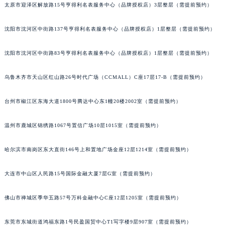
太原市迎泽区解放路15号亨得利名表服务中心（品牌授权店）3层整层（需提前预约）
吉林省延边市延吉市解放路宝玑售后服务中心（需提前预约）
辽宁省鞍山市铁东区站前街宝玑售后服务中心（需提前预约）
沈阳市沈河区中街路137号亨得利名表服务中心（品牌授权店）1层整层（需提前预约）
辽宁省本溪市平山区胜利路宝玑售后服务中心（需提前预约）
辽宁省朝阳市双塔区新华路宝玑售后服务中心（需提前预约）
沈阳市沈河区中街路83号亨得利名表服务中心（品牌授权店）1层整层（需提前预约）
辽宁省丹东市振兴区七经街宝玑售后服务中心（需提前预约）
乌鲁木齐市天山区红山路26号时代广场（CCMALL）C座17层17-B（需提前预约）
辽宁省抚顺市新抚区东一路宝玑售后服务中心（需提前预约）
辽宁省阜新市海州区解放大街宝玑售后服务中心（需提前预约）
台州市椒江区东海大道1800号腾达中心东1幢20楼2002室（需提前预约）
辽宁省葫芦岛市连山区中央路宝玑售后服务中心（需提前预约）
辽宁省锦州市古塔区中央大街宝玑售后服务中心（需提前预约）
温州市鹿城区锦绣路1067号置信广场10层1015室（需提前预约）
辽宁省辽阳市白塔区新运大街宝玑售后服务中心（需提前预约）
哈尔滨市南岗区东大直街146号上和置地广场金座12层1214室（需提前预约）
辽宁省盘锦市兴隆台区石油大街宝玑售后服务中心（需提前预约）
辽宁省铁岭市银州区南马路宝玑售后服务中心（需提前预约）
大连市中山区人民路15号国际金融大厦7层G室（需提前预约）
辽宁省营口市站前区市府路与渤海大街交叉口宝玑售后服务中心（需提前预约）
辽宁省沈阳市沈河区中街路137号亨得利名表维修授权店1楼宝玑售后服务中心（需提前预约）
佛山市禅城区季华五路57号万科金融中心C座12层1205室（需提前预约）
辽宁省沈阳市沈河区中街路83号亨得利名表维修授权店1楼宝玑售后服务中心（需提前预约）
北京市朝阳区建国门外大街甲6号华熙国际中心D座11层1102室宝玑售后服务中心（北京总部）（需提前预约）
东莞市东城街道鸿福东路1号民盈国贸中心T1写字楼9层907室（需提前预约）