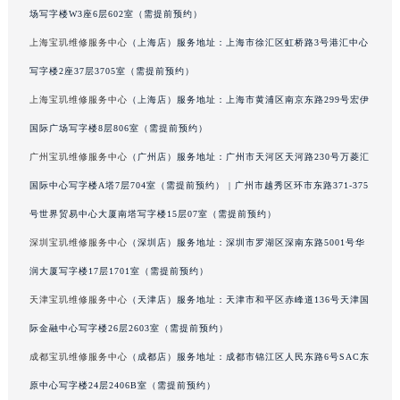
场写字楼W3座6层602室（需提前预约）
广西壮族自治区梧州市万秀区龙湖镇高旺路宝玑售后服务中心（需提前预约）
上海宝玑维修服务中心
（上海店）服务地址：上海市徐汇区虹桥路3号港汇中心
广西壮族自治区玉林市玉州区金玉路宝玑售后服务中心（需提前预约）
海南省儋州市儋州市那大镇兰洋北路宝玑售后服务中心（需提前预约）
写字楼2座37层3705室（需提前预约）
海南省东方市八所镇解放西路宝玑售后服务中心（需提前预约）
上海宝玑维修服务中心
（上海店）服务地址：上海市黄浦区南京东路299号宏伊
海南省琼海市嘉积镇东风路宝玑售后服务中心（需提前预约）
国际广场写字楼8层806室（需提前预约）
海南省三沙市西沙区西沙群岛永兴岛北京路宝玑售后服务中心（需提前预约）
广州宝玑维修服务中心
（广州店）服务地址：广州市天河区天河路230号万菱汇
海南省三亚市吉阳区迎宾路宝玑售后服务中心（需提前预约）
国际中心写字楼A塔7层704室（需提前预约） | 广州市越秀区环市东路371-375
海南省万宁市万城镇解放路宝玑售后服务中心（需提前预约）
号世界贸易中心大厦南塔写字楼15层07室（需提前预约）
海南省文昌市文城镇教育东路宝玑售后服务中心（需提前预约）
深圳宝玑维修服务中心
（深圳店）服务地址：深圳市罗湖区深南东路5001号华
海南省五指山市通什镇三月三大道宝玑售后服务中心（需提前预约）
香港特别行政区尖沙咀区油尖旺区广东道宝玑售后服务中心（需提前预约）
润大厦写字楼17层1701室（需提前预约）
香港特别行政区金钟区中西区金钟道宝玑售后服务中心（需提前预约）
天津宝玑维修服务中心
（天津店）服务地址：天津市和平区赤峰道136号天津国
香港特别行政区九龙区油尖旺区弥敦道宝玑售后服务中心（需提前预约）
际金融中心写字楼26层2603室（需提前预约）
香港特别行政区铜锣湾区湾仔区轩尼诗道宝玑售后服务中心（需提前预约）
成都宝玑维修服务中心
（成都店）服务地址：成都市锦江区人民东路6号SAC东
河南省安阳市文峰区解放大道宝玑售后服务中心（需提前预约）
原中心写字楼24层2406B室（需提前预约）
河南省鹤壁市淇滨区九州路宝玑售后服务中心（需提前预约）