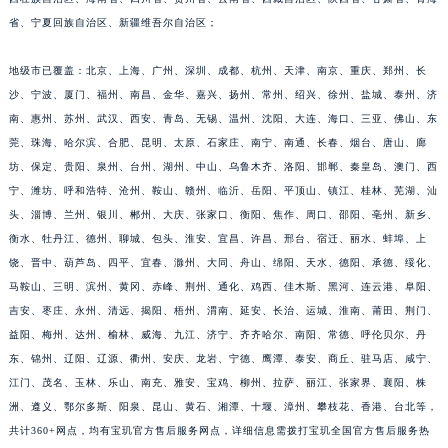
江苏省连云港市海州区通灌北路宝玑售后服务中心（需提前预约）
省、宁夏回族自治区、新疆维吾尔自治区；
江苏省南京市秦淮区中山南路1号南京中心22层22-C1-C3室宝玑售后服务中心（需提前预约）
地级市已覆盖：北京、上海、广州、深圳、成都、杭州、天津、南京、重庆、郑州、长
江苏省宿迁市宿城区西湖路宝玑售后服务中心（需提前预约）
沙、宁波、厦门、福州、南昌、金华、嘉兴、扬州、常州、绍兴、徐州、盐城、泰州、济
江苏省泰州市海陵区永定东路399号置地商务中心东塔（华润万象城）17层1706室宝玑售后服务中心（需提前预约）
南、惠州、苏州、武汉、西安、青岛、无锡、温州、沈阳、大连、海口、三亚、佛山、东
江苏省徐州市鼓楼区淮海东路29号苏宁广场IFC国际金融中心35层3508室宝玑售后服务中心（需提前预约）
莞、珠海、哈尔滨、合肥、昆明、太原、石家庄、南宁、南通、长春、烟台、唐山、廊
江苏省盐城市盐都区世纪大道5号盐城金融城写字楼1号楼16层1604室宝玑售后服务中心（需提前预约）
坊、保定、贵阳、泉州、台州、湖州、中山、乌鲁木齐、洛阳、邯郸、秦皇岛、澳门、西
江苏省扬州市邗江区国展路29号星耀天地写字楼1号楼18层1803室宝玑售后服务中心（需提前预约）
宁、潍坊、呼和浩特、沧州、鞍山、赣州、临沂、岳阳、平顶山、镇江、桂林、芜湖、汕
头、淄博、兰州、银川、郴州、大庆、张家口、衡阳、焦作、周口、邵阳、亳州、新乡、
江苏省镇江市京口区中山东路宝玑售后服务中心（需提前预约）
衡水、牡丹江、德州、聊城、包头、淮安、宜昌、许昌、邢台、宿迁、丽水、蚌埠、上
江西省抚州市临川区赣东大道宝玑售后服务中心（需提前预约）
饶、晋中、葫芦岛、四平、宜春、滁州、大同、舟山、绵阳、天水、德阳、承德、绥化、
江西省赣州市章贡区文清路宝玑售后服务中心（需提前预约）
马鞍山、三明、滨州、黄冈、赤峰、荆州、通化、鸡西、佳木斯、黑河、连云港、阜阳、
江西省吉安市吉州区井冈山大道宝玑售后服务中心（需提前预约）
吉安、枣庄、永州、清远、揭阳、梧州、渭南、延安、长治、运城、淮南、莆田、荆门、
江西省景德镇市珠山区珠山中路宝玑售后服务中心（需提前预约）
益阳、梅州、达州、榆林、威海、九江、济宁、齐齐哈尔、南阳、常德、呼伦贝尔、丹
江西省九江市浔阳区浔阳路宝玑售后服务中心（需提前预约）
东、锦州、辽阳、辽源、衢州、安庆、龙岩、宁德、鹰潭、泰安、商丘、驻马店、咸宁、
江门、茂名、玉林、乐山、南充、雅安、宝鸡、柳州、拉萨、丽江、张家界、襄阳、株
江西省南昌市红谷滩新区红谷中大道998号绿地双子塔（中央广场）A1座办公楼14层1407室宝玑售后服务中心（需提前预约）
洲、遵义、鄂尔多斯、阳泉、昆山、黄石、湘潭、十堰、漳州、攀枝花、香港、台北等，
江西省萍乡市安源区萍安北大道与康庄路交叉口宝玑售后服务中心（需提前预约）
共计360+网点，均有宝玑官方售后服务网点，详细信息需拨打宝玑全国官方售后服务热
江西省上饶市信州区滨江西路宝玑售后服务中心（需提前预约）