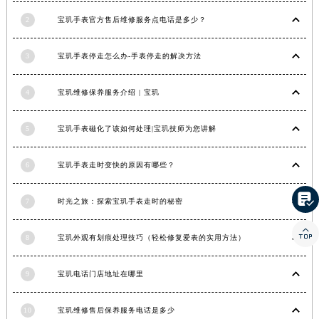
湖南省邵阳市双清区东风路宝玑售后服务中心（需提前预约）
2
宝玑手表官方售后维修服务点电话是多少？
湖南省湘潭市雨湖区莲城大道宝玑售后服务中心（需提前预约）
湖南省益阳市赫山区桃花仑路宝玑售后服务中心（需提前预约）
3
宝玑手表停走怎么办-手表停走的解决方法
湖南省永州市冷水滩区永州大道与中兴路交叉口宝玑售后服务中心（需提前预约）
4
宝玑维修保养服务介绍 | 宝玑
湖南省岳阳市岳阳楼区东茅岭路宝玑售后服务中心（需提前预约）
湖南省张家界市永定区解放路宝玑售后服务中心（需提前预约）
5
宝玑手表磁化了该如何处理|宝玑技师为您讲解
湖南省长沙市芙蓉区建湘路393号世茂环球金融中心写字楼10层1013室宝玑售后服务中心（需提前预约）
湖南省株洲市芦淞区建设南路宝玑售后服务中心（需提前预约）
6
宝玑手表走时变快的原因有哪些？
甘肃省白银市白银区北京路宝玑售后服务中心（需提前预约）
甘肃省定西市安定区解放路宝玑售后服务中心（需提前预约）

7
时光之旅：探索宝玑手表走时的秘密
甘肃省敦煌市沙州镇阳关中路宝玑售后服务中心（需提前预约）

甘肃省合作市人民街宝玑售后服务中心（需提前预约）
8
宝玑外观有划痕处理技巧（轻松修复爱表的实用方法）
甘肃省嘉峪关市雄关区新华中路宝玑售后服务中心（需提前预约）
9
宝玑电话门店地址在哪里
甘肃省金昌市金川区北京路宝玑售后服务中心（需提前预约）
甘肃省酒泉市肃州区西大街宝玑售后服务中心（需提前预约）
10
宝玑维修售后保养服务电话是多少
甘肃省临夏市城南街道团结路宝玑售后服务中心（需提前预约）