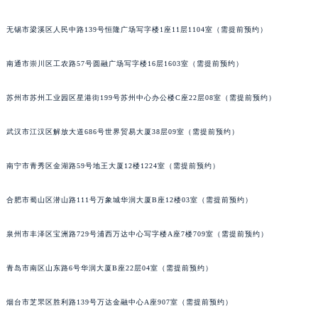
北京市东城区东长安街1号王府井东方广场W3座6层602室宝玑售后服务中心（需提前预约）
无锡市梁溪区人民中路139号恒隆广场写字楼1座11层1104室（需提前预约）
河北省保定市竞秀区朝阳北大街北国先天下宝玑售后服务中心（需提前预约）
内蒙古自治区阿拉善盟市左旗土尔扈特大街宝玑售后服务中心（需提前预约）
南通市崇川区工农路57号圆融广场写字楼16层1603室（需提前预约）
内蒙古自治区巴彦淖尔市临河区新华街宝玑售后服务中心（需提前预约）
内蒙古自治区包头市青山区幸福路甲3号王府井百货名表维修宝玑售后服务中心（需提前预约）
苏州市苏州工业园区星港街199号苏州中心办公楼C座22层08室（需提前预约）
内蒙古自治区赤峰市红山区哈达街宝玑售后服务中心（需提前预约）
武汉市江汉区解放大道686号世界贸易大厦38层09室（需提前预约）
内蒙古自治区鄂尔多斯市东胜区伊金霍洛街宝玑售后服务中心（需提前预约）
内蒙古自治区呼伦贝尔市海拉尔区中央街宝玑售后服务中心（需提前预约）
南宁市青秀区金湖路59号地王大厦12楼1224室（需提前预约）
内蒙古自治区通辽市科尔沁区明仁大街宝玑售后服务中心（需提前预约）
内蒙古自治区乌海市海勃湾区人民南路宝玑售后服务中心（需提前预约）
合肥市蜀山区潜山路111号万象城华润大厦B座12楼03室（需提前预约）
内蒙古自治区乌兰察布市集宁区恩和大街宝玑售后服务中心（需提前预约）
内蒙古自治区锡林郭勒盟市锡林浩特市光明街与额尔敦路交叉口宝玑售后服务中心（需提前预约）
泉州市丰泽区宝洲路729号浦西万达中心写字楼A座7楼709室（需提前预约）
内蒙古自治区兴安盟市乌兰浩特市兴安大街宝玑售后服务中心（需提前预约）
青岛市南区山东路6号华润大厦B座22层04室（需提前预约）
山西省大同市平城区迎宾街宝玑售后服务中心（需提前预约）
山西省晋城市城区黄华街宝玑售后服务中心（需提前预约）
烟台市芝罘区胜利路139号万达金融中心A座907室（需提前预约）
山西省晋中市榆次区顺城街宝玑售后服务中心（需提前预约）