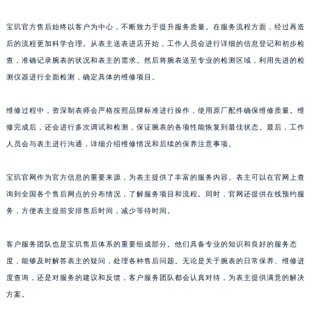
上海市徐汇区虹桥路3号港汇中心2座37层3705室宝玑售后服务中心（需提前预约）
宝玑官方售后始终以客户为中心，不断致力于提升服务质量。在服务流程方面，经过再造
浙江省杭州市上城区钱江路1366号华润大厦A座5层503-5室宝玑售后服务中心（需提前预约）
后的流程更加科学合理。从表主送表进店开始，工作人员会进行详细的信息登记和初步检
浙江省湖州市吴兴区劳动路宝玑售后服务中心（需提前预约）
查，准确记录腕表的状况和表主的需求。然后将腕表送至专业的检测区域，利用先进的检
浙江省嘉兴市南湖区广益路705号嘉兴世界贸易中心A座13层1304室宝玑售后服务中心（需提前预约）
测仪器进行全面检测，确定具体的维修项目。
浙江省金华市金东区东市南街777号金华万达广场4号楼22楼2209室宝玑售后服务中心（需提前预约）
维修过程中，资深制表师会严格按照品牌标准进行操作，使用原厂配件确保维修质量。维
浙江省丽水市莲都区解放街宝玑售后服务中心（需提前预约）
修完成后，还会进行多次调试和检测，保证腕表的各项性能恢复到最佳状态。最后，工作
浙江省宁波市江北区大闸南路500号来福士广场办公楼20层2009室宝玑售后服务中心（需提前预约）
人员会与表主进行沟通，详细介绍维修情况和后续的保养注意事项。
浙江省衢州市柯城区上街宝玑售后服务中心（需提前预约）
浙江省绍兴市越城区胜利东路379号世茂天际中心写字楼8层805室宝玑售后服务中心（需提前预约）
宝玑官网作为官方信息的重要来源，为表主提供了丰富的服务内容。表主可以在官网上查
浙江省舟山市定海区解放东路宝玑售后服务中心（需提前预约）
询到全国各个售后网点的分布情况，了解服务项目和流程。同时，官网还提供在线预约服
澳门特别行政区大堂区议事亭前地（新马路）宝玑售后服务中心（需提前预约）
务，方便表主提前安排售后时间，减少等待时间。
澳门特别行政区风顺堂区南湾大马路宝玑售后服务中心（需提前预约）
客户服务团队也是宝玑售后体系的重要组成部分。他们具备专业的知识和良好的服务态
澳门特别行政区花地玛堂区关闸广场宝玑售后服务中心（需提前预约）
度，能够及时解答表主的疑问，处理各种售后问题。无论是关于腕表的日常保养、维修进
澳门特别行政区花王堂区大三巴商圈宝玑售后服务中心（需提前预约）
度查询，还是对服务的建议和反馈，客户服务团队都会认真对待，为表主提供满意的解决
澳门特别行政区嘉模堂区官也街宝玑售后服务中心（需提前预约）
方案。
澳门省路氹城市金光大道宝玑售后服务中心（需提前预约）