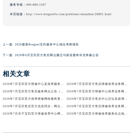
服务专线：
400-886-1507
河南省济源市沁园街道济水大道宝玑售后服务中心（需提前预约）
本页链接：
http://www.breguetfw.com/problems/shenzhen/20891.html
河南省焦作市解放区解放路宝玑售后服务中心（需提前预约）
河南省开封市鼓楼区中山路宝玑售后服务中心（需提前预约）
河南省洛阳市西工区中州中路与解放路交叉口宝玑售后服务中心（需提前预约）
河南省漯河市源汇区交通路宝玑售后服务中心（需提前预约）
上一篇:
2026最新Breguet宝玑服务中心地址考察报告
河南省南阳市宛城区范蠡东路与南都路交叉口宝玑售后服务中心（需提前预约）
下一篇:
2026年6月宝玑官方售后网点搬迁与新设最终补充终极公告
河南省平顶山市卫东区建设路宝玑售后服务中心（需提前预约）
河南省濮阳市大华龙区开州路绿城路交叉口宝玑售后服务中心（需提前预约）
相关文章
河南省三门峡市湖滨区和平路宝玑售后服务中心（需提前预约）
河南省商丘市梁园区神火大道宝玑售后服务中心（需提前预约）
2026年7月宝玑官方维修中心及保养服务中心迁移与增设补充确认文件内容
2026年7月宝玑官方售后维修保养业务网点最终重新配置最终通知确认
河南省新乡市红旗区人民路宝玑售后服务中心（需提前预约）
2026年7月宝玑官方售后服务网点公告（迁址+新店版）
2026年7月宝玑官方维修中心保养业务网点最新变动补充确认说明
河南省信阳市浉河区东方红大道宝玑售后服务中心（需提前预约）
2026年7月宝玑官方保养维修网络最终更新（含搬迁与新增店面）最终确认终稿
2026年7月宝玑官方售后中心迁址及新增网点一览
河南省许昌市魏都区建安大道与八龙路交叉口宝玑售后服务中心（需提前预约）
2026年7月宝玑售后官方信息同步：网点迁址+新店开业
2026年7月宝玑官方售后维修保养业务网点调整补充方案（迁址新开）文本正式发布
2026年7月关于宝玑官方维修保养中心网点搬迁新增的正式文件内容全面公开
2026年7月宝玑官方维修保养服务站点地址变动补充全记录
河南省郑州市二七区民主路10号华润大厦29层2905室宝玑售后服务中心（需提前预约）
河南省周口市川汇区七一路宝玑售后服务中心（需提前预约）
河南省驻马店市驿城区乐山大道与置地大道交叉口宝玑售后服务中心（需提前预约）