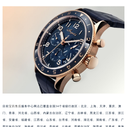
安徽省淮南市田家庵区国庆中路宝玑售后服务中心（需提前预约）
安徽省黄山市屯溪区黄山西路宝玑售后服务中心（需提前预约）
安徽省六安市金安区解放中路宝玑售后服务中心（需提前预约）
安徽省马鞍山市雨山区湖南西路宝玑售后服务中心（需提前预约）
安徽省宿州市埇桥区人民中路宝玑售后服务中心（需提前预约）
安徽省铜陵市铜官区石城大道宝玑售后服务中心（需提前预约）
安徽省芜湖市镜湖区中山路步行街宝玑售后服务中心（需提前预约）
安徽省宣城市宣州区叠嶂西路宝玑售后服务中心（需提前预约）
福建省龙岩市新罗区九一南路宝玑售后服务中心（需提前预约）
福建省南平市建阳区人民西路宝玑售后服务中心（需提前预约）
福建省宁德市蕉城区天湖东路宝玑售后服务中心（需提前预约）
福建省莆田市城厢区霞林街道荔华东大道宝玑售后服务中心（需提前预约）
福建省三明市三元区东乾二路宝玑售后服务中心（需提前预约）
目前
宝玑售后
服务中心网点已覆盖全国34个省级行政区：北京、上海、天津、重庆、澳
福建省漳州市龙文区步港路宝玑售后服务中心（需提前预约）
门、香港、河北省、山西省、内蒙古自治区、辽宁省、吉林省、黑龙江省、江苏省、浙江
江苏省常州市新北区龙锦路1590号现代传媒中心5号楼10层1008室宝玑售后服务中心（需提前预约）
省、安徽省、福建省、江西省、山东省、台湾省、河南省、湖北省、湖南省、广东省、广
江苏省淮安市清江浦区淮海北路宝玑售后服务中心（需提前预约）
西壮族自治区、海南省、四川省、贵州省、云南省、西藏自治区、陕西省、甘肃省、青海