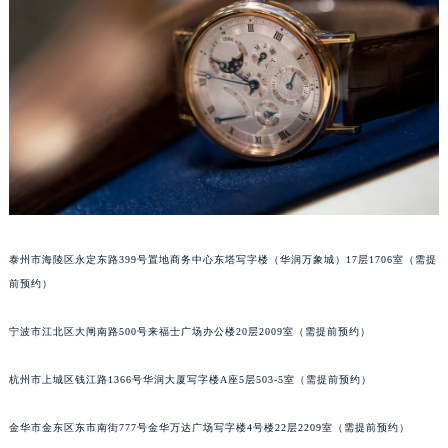
南宁市青秀区金湖路59号地王大厦12楼1224室（需提前预约）
合肥市蜀山区潜山路111号万象城华润大厦B座12楼03室（需提前预约）
泉州市丰泽区宝洲路729号浦西万达中心写字楼A座7楼709室（需提前预约）
青岛市南区山东路6号华润大厦B座22层04室（需提前预约）
烟台市芝罘区胜利路139号万达金融中心A座907室（需提前预约）
长春市朝阳区西安大路727号中银大厦A座(旺进大厦)18层09室（需提前预约）
贵阳市南明区都司高架桥路33号亨特国际金融中心14楼14D（需提前预约）
昆明市盘龙区北京路928号同德昆明广场写字楼10层06室（需提前预约）
石家庄市长安区中山东路39号勒泰中心写字楼B座13层07室（需提前预约）
泰州市海陵区永定东路399号置地商务中心东塔写字楼（华润万象城）17层1706室（需提
西安市碑林区南关正街88号华侨城长安国际中心E座6楼10室（需提前预约）
前预约）
海口市龙华区金贸东路5号海口华润大厦B座17层1707室（需提前预约）
唐山市路南区新华东道100号万达广场写字楼A座10层1002室（需提前预约）
宁波市江北区大闸南路500号来福士广场办公楼20层2009室（需提前预约）
台州市椒江区东海大道1800号腾达中心东1幢20楼2002室（需提前预约）
杭州市上城区钱江路1366号华润大厦写字楼A座5层503-5室（需提前预约）
内蒙古自治区呼和浩特市玉泉区大学西街70号华润万象城写字楼（鄂尔多斯大厦）23层2326室（需提前预约）
甘肃省兰州市七里河区西津西路16号兰州中心写字楼21层2102室（需提前预约）
金华市金东区东市南街777号金华万达广场写字楼4号楼22层2209室（需提前预约）
重庆市解放碑渝中区民权路28号英利国际金融中心写字楼20层01室（需提前预约）