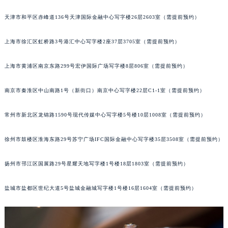
重庆市江北区观音桥步行街2号融恒时代广场写字楼9层902室（需提前预约）
天津市和平区赤峰道136号天津国际金融中心写字楼26层2603室（需提前预约）
长沙市芙蓉区定王台街道建湘路393号世茂环球金融中心写字楼（芙蓉广场）10层13室（需提前预约）
郑州市二七区铭功路10号华润大厦写字楼29层2905室（需提前预约）
上海市徐汇区虹桥路3号港汇中心写字楼2座37层3705室（需提前预约）
太原市迎泽区解放路15号亨得利名表服务中心（品牌授权店）3层整层（需提前预约）
上海市黄浦区南京东路299号宏伊国际广场写字楼8层806室（需提前预约）
沈阳市沈河区中街路137号亨得利名表服务中心（品牌授权店）1层整层（需提前预约）
沈阳市沈河区中街路83号亨得利名表服务中心（品牌授权店）1层整层（需提前预约）
南京市秦淮区中山南路1号（新街口）南京中心写字楼22层C1-1室（需提前预约）
乌鲁木齐市天山区红山路26号时代广场（CCMALL）C座17层17-B（需提前预约）
温州市鹿城区锦绣路1067号置信广场10层1015室（需提前预约）
常州市新北区龙锦路1590号现代传媒中心写字楼5号楼10层1008室（需提前预约）
哈尔滨市道里区友谊西路600号富力中心T2座写字楼29层03室（需提前预约）
大连市中山区人民路15号国际金融大厦7层G室（需提前预约）
徐州市鼓楼区淮海东路29号苏宁广场IFC国际金融中心写字楼35层3508室（需提前预约）
佛山市禅城区季华五路57号万科金融中心C座12层1205室（需提前预约）
扬州市邗江区国展路29号星耀天地写字楼1号楼18层1803室（需提前预约）
东莞市东城街道鸿福东路1号民盈国贸中心T1写字楼9层907室（需提前预约）
无锡市梁溪区人民中路139号恒隆广场写字楼1座11层1104室（需提前预约）
盐城市盐都区世纪大道5号盐城金融城写字楼1号楼16层1604室（需提前预约）
南通市崇川区工农路57号圆融广场写字楼16层1603室（需提前预约）
苏州市苏州工业园区星港街199号苏州中心办公楼C座22层08室（需提前预约）
武汉市江汉区解放大道686号世界贸易大厦38层09室（需提前预约）