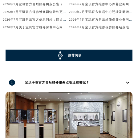
2026年7月宝玑官方售后服务网点公告（迁址+新店版）
2026年7月宝玑官方维修中心保养业务网点最新变动补充确认说明
河南省郑州市二七区民主路10号华润大厦29层2905室宝玑售后服务中心（需提前预约）
2026年7月宝玑官方保养维修网络最终更新（含搬迁与新增店面）最终确认终稿
2026年7月宝玑官方售后中心迁址及新增网点一览
河南省周口市川汇区七一路宝玑售后服务中心（需提前预约）
2026年7月宝玑售后官方信息同步：网点迁址+新店开业
2026年7月宝玑官方售后维修保养业务网点调整补充方案（迁址新开）文本正式发布
河南省驻马店市驿城区乐山大道与置地大道交叉口宝玑售后服务中心（需提前预约）
2026年7月关于宝玑官方维修保养中心网点搬迁新增的正式文件内容全面公开
2026年7月宝玑官方维修保养服务站点地址变动补充全记录
湖北省鄂州市鄂城区文星大道宝玑售后服务中心（需提前预约）
湖北省黄冈市黄州区赤壁大道宝玑售后服务中心（需提前预约）
湖北省黄石市黄石港区武汉路宝玑售后服务中心（需提前预约）
推荐阅读
湖北省荆门市东宝中天街步行街宝玑售后服务中心（需提前预约）
湖北省荆州市荆州区荆中路宝玑售后服务中心（需提前预约）
湖北省十堰市茅箭区人民北路宝玑售后服务中心（需提前预约）
1
宝玑手表官方售后维修服务点地址在哪呢？
湖北省随州市曾都区青年路宝玑售后服务中心（需提前预约）
湖北省咸宁市咸安区长安大道宝玑售后服务中心（需提前预约）
湖北省襄阳市樊城区长虹路与人民路交叉口宝玑售后服务中心（需提前预约）
湖北省孝感市孝南区复兴大道宝玑售后服务中心（需提前预约）
湖北省宜昌市西陵区夷陵大道与港窑路宝玑售后服务中心（需提前预约）
湖南省常德市武陵区人民路宝玑售后服务中心（需提前预约）
湖南省郴州市北湖区国庆北路宝玑售后服务中心（需提前预约）