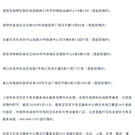
安徽省滁州市琅琊区南谯北路宝玑售后服务中心（需提前预约）
贵阳市南明区都司高架桥路33号亨特国际金融中心14楼14D（需提前预约）
安徽省阜阳市颍州区颍州北路宝玑售后服务中心（需提前预约）
安徽省淮北市相山区淮海路宝玑售后服务中心（需提前预约）
昆明市盘龙区北京路928号同德昆明广场写字楼10层06室（需提前预约）
安徽省淮南市田家庵区国庆中路宝玑售后服务中心（需提前预约）
石家庄市长安区中山东路39号勒泰中心写字楼B座13层07室（需提前预约）
安徽省黄山市屯溪区黄山西路宝玑售后服务中心（需提前预约）
安徽省六安市金安区解放中路宝玑售后服务中心（需提前预约）
西安市碑林区南关正街88号华侨城长安国际中心E座6楼10室（需提前预约）
安徽省马鞍山市雨山区湖南西路宝玑售后服务中心（需提前预约）
安徽省宿州市埇桥区人民中路宝玑售后服务中心（需提前预约）
海口市龙华区金贸东路5号海口华润大厦B座17层1707室（需提前预约）
安徽省铜陵市铜官区石城大道宝玑售后服务中心（需提前预约）
安徽省芜湖市镜湖区中山路步行街宝玑售后服务中心（需提前预约）
唐山市路南区新华东道100号万达广场写字楼A座10层1002室（需提前预约）
安徽省宣城市宣州区叠嶂西路宝玑售后服务中心（需提前预约）
上述所有宝玑官方售后服务地址服务范围均为全国，全部可选择到店或邮寄服务，注意提
福建省龙岩市新罗区九一南路宝玑售后服务中心（需提前预约）
前预约即可。截至2026年6月21日，最新宝玑官方售后服务中心网点布局已覆盖34个省级
福建省南平市建阳区人民西路宝玑售后服务中心（需提前预约）
行政区，中国所有省份均可找到宝玑的官方售后服务门店，注意需拨打宝玑全国官方售后
福建省宁德市蕉城区天湖东路宝玑售后服务中心（需提前预约）
服务热线：400-886-1507进行预约。
福建省莆田市城厢区霞林街道荔华东大道宝玑售后服务中心（需提前预约）
福建省三明市三元区东乾二路宝玑售后服务中心（需提前预约）
目前
宝玑售后
服务中心网点已覆盖全国34个省级行政区：北京、上海、天津、重庆、澳