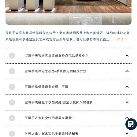
湖南省衡阳市雁峰区解放路宝玑售后服务中心（需提前预约）
湖南省怀化市鹤城区迎丰中路宝玑售后服务中心（需提前预约）
湖南省娄底市娄星区长青街宝玑售后服务中心（需提前预约）
湖南省邵阳市双清区东风路宝玑售后服务中心（需提前预约）
宝玑手表官方售后维修服务点位于：北京市朝阳区及上海市黄浦区。详细的地址与联
系电话您可以通过宝玑官网或官方公众号获取，也可以拨打本站页面上......
详情 >
湖南省湘潭市雨湖区莲城大道宝玑售后服务中心（需提前预约）
湖南省益阳市赫山区桃花仑路宝玑售后服务中心（需提前预约）
2
宝玑手表官方售后维修服务点电话是多少？
湖南省永州市冷水滩区永州大道与中兴路交叉口宝玑售后服务中心（需提前预约）
湖南省岳阳市岳阳楼区东茅岭路宝玑售后服务中心（需提前预约）
3
宝玑手表停走怎么办-手表停走的解决方法
湖南省张家界市永定区解放路宝玑售后服务中心（需提前预约）
湖南省长沙市芙蓉区建湘路393号世茂环球金融中心写字楼10层1013室宝玑售后服务中心（需提前预约）
4
宝玑维修保养服务介绍 | 宝玑
湖南省株洲市芦淞区建设南路宝玑售后服务中心（需提前预约）
甘肃省白银市白银区北京路宝玑售后服务中心（需提前预约）
5
宝玑手表磁化了该如何处理|宝玑技师为您讲解
甘肃省定西市安定区解放路宝玑售后服务中心（需提前预约）
甘肃省敦煌市沙州镇阳关中路宝玑售后服务中心（需提前预约）
6
宝玑手表走时变快的原因有哪些？

甘肃省合作市人民街宝玑售后服务中心（需提前预约）
7
时光之旅：探索宝玑手表走时的秘密
甘肃省嘉峪关市雄关区新华中路宝玑售后服务中心（需提前预约）