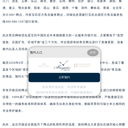
江门、茂名、玉林、乐山、南充、雅安、宝鸡、柳州、拉萨、丽江、张家界、襄阳、株
江西省南昌市红谷滩新区红谷中大道998号绿地双子塔（中央广场）A1座办公楼14层1407室宝玑售后服务中心（需提前预约）
洲、遵义、鄂尔多斯、阳泉、昆山、黄石、湘潭、十堰、漳州、攀枝花、香港、台北等，
江西省萍乡市安源区萍安北大道与康庄路交叉口宝玑售后服务中心（需提前预约）
共计360+网点，均有宝玑官方售后服务网点，详细信息需拨打宝玑全国官方售后服务热
线400-886-1507进行咨询。
江西省上饶市信州区滨江西路宝玑售后服务中心（需提前预约）
江西省新余市渝水区北湖西路宝玑售后服务中心（需提前预约）
此次售后网络优化是宝玑中国区近年来规模最大的一次服务升级行动，主要聚焦于“直营
江西省宜春市袁州区中山中路宝玑售后服务中心（需提前预约）
提效、店面扩充、区域平衡”这三个方向。对全国原有的售后网点进行了装修更新、设备
江西省鹰潭市月湖区胜利东路宝玑售后服务中心（需提前预约）
换代以及人员培训，同时在多个城市增设了服务点。
预约入口
关闭
山东省德州市德城区东风中路宝玑售后服务中心（需提前预约）
山东省东营市东营区济南路宝玑售后服务中心（需提前预约）
截至2026年6月，宝玑已在全国多个省级行政区设立了官方售后维修服务中心，形成了覆
盖多个区域的“直营中心 + 服务点”双轨网络，有效解决了以往部分地区存在的“售后难、
山东省济南市历下区经十路11111号华润中心写字楼（万象城）15层1508室宝玑售后服务中心（需提前预约）
距离远、预约久”等问题。
立即预约
山东省济宁市任城区太白楼路宝玑售后服务中心（需提前预约）
山东省莱芜市文化南路8号银座商城名表维修一楼名表维修宝玑售后服务中心（需提前预约）
提前预约免排队，到店即享服务
所有升级后的网点都经过了瑞士日内瓦总部的严格认证，统一配备了瑞士进口的精密检测
预约时间有变无需取消，可随时重新预约
山东省临沂市兰山区解放路宝玑售后服务中心（需提前预约）
仪器、100%原厂供应的配件，以及经过品牌专项培训认证的资深制表师。严格遵循宝玑
山东省日照市东港区烟台路宝玑售后服务中心（需提前预约）
全球统一的服务标准和质保体系，确保无论表主身处何地，都能享受到与瑞士本土相同的
山东省泰安市泰山区财源街道泰山大街宝玑售后服务中心（需提前预约）
专业养护服务。
山东省威海市环翠区新威海路89号振华商厦一楼名表维修宝玑售后服务中心（需提前预约）
此外，这次升级还全面提升了网点的私密性和舒适度。新的网点大多选址在城市核心商圈
山东省潍坊市奎文区东风东街宝玑售后服务中心（需提前预约）