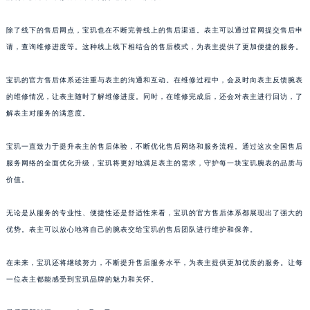
澳门特别行政区花王堂区大三巴商圈宝玑售后服务中心（需提前预约）
除了线下的售后网点，宝玑也在不断完善线上的售后渠道。表主可以通过官网提交售后申
澳门特别行政区嘉模堂区官也街宝玑售后服务中心（需提前预约）
请，查询维修进度等。这种线上线下相结合的售后模式，为表主提供了更加便捷的服务。
澳门省路氹城市金光大道宝玑售后服务中心（需提前预约）
澳门特别行政区望德堂区塔石广场宝玑售后服务中心（需提前预约）
宝玑的官方售后体系还注重与表主的沟通和互动。在维修过程中，会及时向表主反馈腕表
福建省福州市鼓楼区五四路128-1号恒力城写字楼15层03室宝玑售后服务中心（需提前预约）
的维修情况，让表主随时了解维修进度。同时，在维修完成后，还会对表主进行回访，了
福建省厦门市思明区湖滨东路95号万象城华润大厦B座11层1104室宝玑售后服务中心（需提前预约）
解表主对服务的满意度。
广东省潮州市潮安区新风路与潮汕路交汇处宝玑售后服务中心（需提前预约）
宝玑一直致力于提升表主的售后体验，不断优化售后网络和服务流程。通过这次全国售后
广东省广州市天河区天河路230号万菱汇国际中心A塔7层704室宝玑售后服务中心（需提前预约）
服务网络的全面优化升级，宝玑将更好地满足表主的需求，守护每一块宝玑腕表的品质与
广东省广州市越秀区环市东路371-375号世界贸易中心大厦南塔15层1507室宝玑售后服务中心（需提前预约）
价值。
广东省河源市源城区越王大道宝玑售后服务中心（需提前预约）
广东省惠州市惠城区江北文昌一路7号华贸大厦1座30层3005室宝玑售后服务中心（需提前预约）
无论是从服务的专业性、便捷性还是舒适性来看，宝玑的官方售后体系都展现出了强大的
广东省江门市蓬江区广场西路宝玑售后服务中心（需提前预约）
优势。表主可以放心地将自己的腕表交给宝玑的售后团队进行维护和保养。
广东省揭阳市榕城进贤门步行街宝玑售后服务中心（需提前预约）
在未来，宝玑还将继续努力，不断提升售后服务水平，为表主提供更加优质的服务。让每
广东省茂名市电白区水东街道迎宾大道宝玑售后服务中心（需提前预约）
一位表主都能感受到宝玑品牌的魅力和关怀。
广东省梅州市梅江区金燕大道宝玑售后服务中心（需提前预约）
广东省清远市清城区湖西路宝玑售后服务中心（需提前预约）