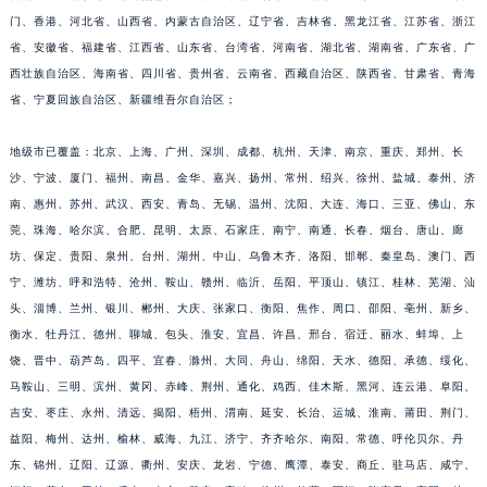
门、香港、河北省、山西省、内蒙古自治区、辽宁省、吉林省、黑龙江省、江苏省、浙江
福建省漳州市龙文区步港路宝玑售后服务中心（需提前预约）
省、安徽省、福建省、江西省、山东省、台湾省、河南省、湖北省、湖南省、广东省、广
江苏省常州市新北区龙锦路1590号现代传媒中心5号楼10层1008室宝玑售后服务中心（需提前预约）
西壮族自治区、海南省、四川省、贵州省、云南省、西藏自治区、陕西省、甘肃省、青海
江苏省淮安市清江浦区淮海北路宝玑售后服务中心（需提前预约）
省、宁夏回族自治区、新疆维吾尔自治区；
江苏省连云港市海州区通灌北路宝玑售后服务中心（需提前预约）
江苏省南京市秦淮区中山南路1号南京中心22层22-C1-C3室宝玑售后服务中心（需提前预约）
地级市已覆盖：北京、上海、广州、深圳、成都、杭州、天津、南京、重庆、郑州、长
江苏省宿迁市宿城区西湖路宝玑售后服务中心（需提前预约）
沙、宁波、厦门、福州、南昌、金华、嘉兴、扬州、常州、绍兴、徐州、盐城、泰州、济
南、惠州、苏州、武汉、西安、青岛、无锡、温州、沈阳、大连、海口、三亚、佛山、东
江苏省泰州市海陵区永定东路399号置地商务中心东塔（华润万象城）17层1706室宝玑售后服务中心（需提前预约）
莞、珠海、哈尔滨、合肥、昆明、太原、石家庄、南宁、南通、长春、烟台、唐山、廊
江苏省徐州市鼓楼区淮海东路29号苏宁广场IFC国际金融中心35层3508室宝玑售后服务中心（需提前预约）
坊、保定、贵阳、泉州、台州、湖州、中山、乌鲁木齐、洛阳、邯郸、秦皇岛、澳门、西
江苏省盐城市盐都区世纪大道5号盐城金融城写字楼1号楼16层1604室宝玑售后服务中心（需提前预约）
宁、潍坊、呼和浩特、沧州、鞍山、赣州、临沂、岳阳、平顶山、镇江、桂林、芜湖、汕
江苏省扬州市邗江区国展路29号星耀天地写字楼1号楼18层1803室宝玑售后服务中心（需提前预约）
头、淄博、兰州、银川、郴州、大庆、张家口、衡阳、焦作、周口、邵阳、亳州、新乡、
江苏省镇江市京口区中山东路宝玑售后服务中心（需提前预约）
衡水、牡丹江、德州、聊城、包头、淮安、宜昌、许昌、邢台、宿迁、丽水、蚌埠、上
江西省抚州市临川区赣东大道宝玑售后服务中心（需提前预约）
饶、晋中、葫芦岛、四平、宜春、滁州、大同、舟山、绵阳、天水、德阳、承德、绥化、
马鞍山、三明、滨州、黄冈、赤峰、荆州、通化、鸡西、佳木斯、黑河、连云港、阜阳、
江西省赣州市章贡区文清路宝玑售后服务中心（需提前预约）
吉安、枣庄、永州、清远、揭阳、梧州、渭南、延安、长治、运城、淮南、莆田、荆门、
江西省吉安市吉州区井冈山大道宝玑售后服务中心（需提前预约）
益阳、梅州、达州、榆林、威海、九江、济宁、齐齐哈尔、南阳、常德、呼伦贝尔、丹
江西省景德镇市珠山区珠山中路宝玑售后服务中心（需提前预约）
东、锦州、辽阳、辽源、衢州、安庆、龙岩、宁德、鹰潭、泰安、商丘、驻马店、咸宁、
江西省九江市浔阳区浔阳路宝玑售后服务中心（需提前预约）