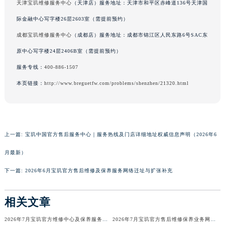
天津宝玑维修服务中心
（天津店）服务地址：天津市和平区赤峰道136号天津国
香港特别行政区铜锣湾区湾仔区轩尼诗道宝玑售后服务中心（需提前预约）
际金融中心写字楼26层2603室（需提前预约）
河南省安阳市文峰区解放大道宝玑售后服务中心（需提前预约）
成都宝玑维修服务中心
（成都店）服务地址：成都市锦江区人民东路6号SAC东
河南省鹤壁市淇滨区九州路宝玑售后服务中心（需提前预约）
原中心写字楼24层2406B室（需提前预约）
河南省济源市沁园街道济水大道宝玑售后服务中心（需提前预约）
河南省焦作市解放区解放路宝玑售后服务中心（需提前预约）
服务专线：
400-886-1507
河南省开封市鼓楼区中山路宝玑售后服务中心（需提前预约）
本页链接：
http://www.breguetfw.com/problems/shenzhen/21320.html
河南省洛阳市西工区中州中路与解放路交叉口宝玑售后服务中心（需提前预约）
河南省漯河市源汇区交通路宝玑售后服务中心（需提前预约）
河南省南阳市宛城区范蠡东路与南都路交叉口宝玑售后服务中心（需提前预约）
上一篇:
宝玑中国官方售后服务中心｜服务热线及门店详细地址权威信息声明（2026年6
河南省平顶山市卫东区建设路宝玑售后服务中心（需提前预约）
河南省濮阳市大华龙区开州路绿城路交叉口宝玑售后服务中心（需提前预约）
月最新）
河南省三门峡市湖滨区和平路宝玑售后服务中心（需提前预约）
下一篇:
2026年6月宝玑官方售后维修及保养服务网络迁址与扩张补充
河南省商丘市梁园区神火大道宝玑售后服务中心（需提前预约）
河南省新乡市红旗区人民路宝玑售后服务中心（需提前预约）
相关文章
河南省信阳市浉河区东方红大道宝玑售后服务中心（需提前预约）
2026年7月宝玑官方维修中心及保养服务中心迁移与增设补充确认文件内容
2026年7月宝玑官方售后维修保养业务网点最终重新配置最终通知确认
河南省许昌市魏都区建安大道与八龙路交叉口宝玑售后服务中心（需提前预约）