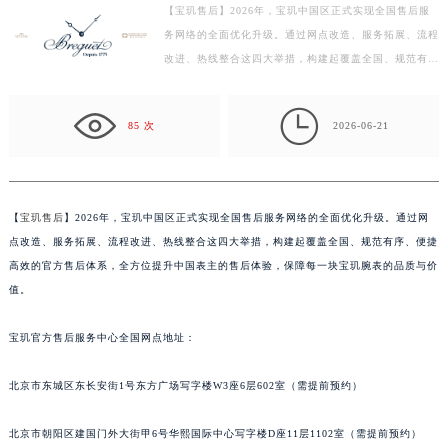
【宝玑售后】2026年，宝玑中国区正式实现全国售后服
盐城市盐都区世纪大道5号盐城金融城写字楼1号楼16层1604室（需提前预约）
务网络的全面优化升级。通过网点改造、服务拓展、流程
泰州市海陵区永定东路399号置地商务中心东塔写字楼（华润万象城）17层1706室（需提前预约）
改进、热线整合这四大举措，构建起覆盖全国、规范有
宁波市江北区大闸南路500号来福士广场办公楼20层2009室（需提前预约）
序、便捷高效的官方售后体系，全方位提升中国表主的售
杭州市上城区钱江路1366号华润大厦写字楼A座5层503-5室（需提前预约）
后…

85 次
2026-06-21
金华市金东区东市南街777号金华万达广场写字楼4号楼22层2209室（需提前预约）
绍兴市越城区胜利东路379号世茂天际中心写字楼8层805室（需提前预约）
嘉兴市南湖区广益路705号嘉兴世界贸易中心写字楼A座13层1304室（需提前预约）
南昌市红谷滩新区红谷中大道998号绿地双子塔（中央广场）A1座办公楼14层07室（需提前预约）
【
宝玑售后
】2026年，宝玑中国区正式实现全国售后服务网络的全面优化升级。通过网
点改造、服务拓展、流程改进、热线整合这四大举措，构建起覆盖全国、规范有序、便捷
济南市历下区经十路11111号华润中心写字楼（万象城）15层1508室（需提前预约）
高效的官方售后体系，全方位提升中国表主的售后体验，保障每一块宝玑腕表的品质与价
广州市天河区天河路230号万菱汇国际中心写字楼A塔7层704室（需提前预约）
值。
广州市越秀区环市东路371-375号世界贸易中心大厦南塔写字楼15层07室（需提前预约）
深圳市罗湖区深南东路5001号华润大厦写字楼17层1701室（需提前预约）
宝玑官方售后服务中心全国网点地址：
惠州市惠城区江北文昌一路7号华贸大厦写字楼1座30层05室（需提前预约）
厦门市思明区湖滨东路95号华润大厦写字楼B座11层1104室（需提前预约）
北京市东城区东长安街1号东方广场写字楼W3座6层602室（需提前预约）
福州市鼓楼区五四路128-1号恒力城写字楼15层03室（需提前预约）
北京市朝阳区建国门外大街甲6号华熙国际中心写字楼D座11层1102室（需提前预约）
成都市锦江区人民东路6号SAC东原中心写字楼24层2406B室（需提前预约）