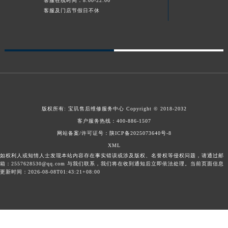
客服在线时间：8:00-22:00
新疆维吾尔自治区库车市库车市文化东路宝玑售后服务中心（需提前预约）
客服及门店节假日不休
新疆维吾尔自治区库尔勒市库尔勒市人民东路宝玑售后服务中心（需提前预约）
新疆维吾尔自治区奎屯市团结西街宝玑售后服务中心（需提前预约）
新疆维吾尔自治区昆玉市昆泉街宝玑售后服务中心（需提前预约）
新疆维吾尔自治区沙湾市三道河子镇世纪大道南路宝玑售后服务中心（需提前预约）
新疆维吾尔自治区石河子市北二路宝玑售后服务中心（需提前预约）
新疆维吾尔自治区双河市光明路宝玑售后服务中心（需提前预约）
版权所有:
宝玑售后维修服务中心
Copyright © 2018-2032
新疆维吾尔自治区塔城市塔城地区闻琴路宝玑售后服务中心（需提前预约）
客户服务热线：
400-886-1507
新疆维吾尔自治区铁门关市兴疆路宝玑售后服务中心（需提前预约）
网站备案/许可证号：陕ICP备2025073640号-8
新疆维吾尔自治区图木舒克市图木舒克市中兴街宝玑售后服务中心（需提前预约）
XML
新疆维吾尔自治区吐鲁番市高昌区文化中路文化中路宝玑售后服务中心（需提前预约）
如权利人或知情人士发现本站内容存在事实错误或涉及版权、名誉权等侵权问题，请通过邮
箱：2557628530@qq.com 与我们联系，我们将在收到通知后立即依法处理。当前页面信息
新疆维吾尔自治区乌苏市乌鲁木齐北路宝玑售后服务中心（需提前预约）
更新时间：2026-08-08T01:43:21+08:00
新疆维吾尔自治区五家渠市长征西街宝玑售后服务中心（需提前预约）
新疆维吾尔自治区新星市东风路宝玑售后服务中心（需提前预约）
新疆维吾尔自治区伊宁市解放西路宝玑售后服务中心（需提前预约）
贵州省安顺市西秀区中华南路宝玑售后服务中心（需提前预约）