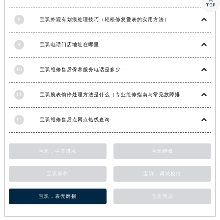

甘肃省金昌市金川区北京路宝玑售后服务中心（需提前预约）
8
宝玑外观有划痕处理技巧（轻松修复爱表的实用方法）
甘肃省酒泉市肃州区西大街宝玑售后服务中心（需提前预约）
甘肃省临夏市城南街道团结路宝玑售后服务中心（需提前预约）
9
宝玑电话门店地址在哪里
甘肃省陇南市武都区人民路宝玑售后服务中心（需提前预约）
甘肃省平凉市崆峒区西大街宝玑售后服务中心（需提前预约）
10
宝玑维修售后保养服务电话是多少
甘肃省庆阳市西峰区南大街宝玑售后服务中心（需提前预约）
甘肃省天水市秦州区民主路宝玑售后服务中心（需提前预约）
11
宝玑腕表偷停处理方法是什么（专业维修指南与常见故障排查）
甘肃省武威市凉州区迎宾路宝玑售后服务中心（需提前预约）
12
宝玑维修售后点网点热线查询
甘肃省张掖市甘州区民乐北路宝玑售后服务中心（需提前预约）
宁夏回族自治区固原市原州区文化街宝玑售后服务中心（需提前预约）
宁夏回族自治区石嘴山市大武口区贺兰山路宝玑售后服务中心（需提前预约）
宝玑，手表进水
宝玑维修
宁夏回族自治区吴忠市利通区开元大道宝玑售后服务中心（需提前预约）
宝玑保养
宝玑，调试校准
宁夏回族自治区银川市兴庆区新华东路97号新百中心C馆一层C1-18号商铺宝玑售后服务中心（需提前预约）
宁夏回族自治区中卫市沙坡头区鼓楼东街宝玑售后服务中心（需提前预约）
宝玑，表壳磨损
宝玑售后
青海省果洛藏族自治州玛沁县团结路宝玑售后服务中心（需提前预约）
青海省海北藏族自治州海晏县将军路宝玑售后服务中心（需提前预约）