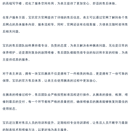
的高端写字楼，优化了服务空间布局，为表主提供了更加安心、舒适的售后体验。
山东省枣庄市滕州市北辛路与善国路交叉口宝玑售后服务中心（需提前预约）
山东省淄博市张店区金晶大道宝玑售后服务中心（需提前预约）
在客户服务方面，宝玑官方官网提供了详细的售后信息。表主可以通过官网了解到各个售
上海市黄浦区南京东路299号宏伊国际广场写字楼8层806室宝玑售后服务中心（需提前预约）
后网点的具体服务内容、服务流程等。同时，官网还设有在线客服，方便表主随时咨询售
上海市徐汇区虹桥路3号港汇中心2座37层3705室宝玑售后服务中心（需提前预约）
后相关问题。
浙江省杭州市上城区钱江路1366号华润大厦A座5层503-5室宝玑售后服务中心（需提前预约）
宝玑的售后团队始终秉持着专业、负责的态度，为表主解决各种腕表问题。无论是日常的
浙江省湖州市吴兴区劳动路宝玑售后服务中心（需提前预约）
保养维护，还是遇到复杂的故障维修，售后团队都能凭借专业的知识和丰富的经验，为表
浙江省嘉兴市南湖区广益路705号嘉兴世界贸易中心A座13层1304室宝玑售后服务中心（需提前预约）
主提供优质的服务。
浙江省金华市金东区东市南街777号金华万达广场4号楼22楼2209室宝玑售后服务中心（需提前预约）
浙江省丽水市莲都区解放街宝玑售后服务中心（需提前预约）
对于表主来说，拥有一块宝玑腕表不仅是拥有了一件精美的饰品，更是拥有了一份可靠的
浙江省宁波市江北区大闸南路500号来福士广场办公楼20层2009室宝玑售后服务中心（需提前预约）
保障。宝玑的官方售后体系，让表主在使用腕表的过程中更加放心。
浙江省衢州市柯城区上街宝玑售后服务中心（需提前预约）
在腕表的维修过程中，售后团队会严格按照标准流程进行操作。从腕表的接收、检测、维
浙江省绍兴市越城区胜利东路379号世茂天际中心写字楼8层805室宝玑售后服务中心（需提前预约）
修到最后的交付，每一个环节都有严格的质量把控。确保维修后的腕表能够恢复到最佳的
浙江省舟山市定海区解放东路宝玑售后服务中心（需提前预约）
使用状态。
澳门特别行政区大堂区议事亭前地（新马路）宝玑售后服务中心（需提前预约）
澳门特别行政区风顺堂区南湾大马路宝玑售后服务中心（需提前预约）
宝玑还注重对售后人员的培训和提升。定期组织专业培训课程，让售后人员不断学习最新
澳门特别行政区花地玛堂区关闸广场宝玑售后服务中心（需提前预约）
的制表技术和维修方法，以更好地为表主服务。