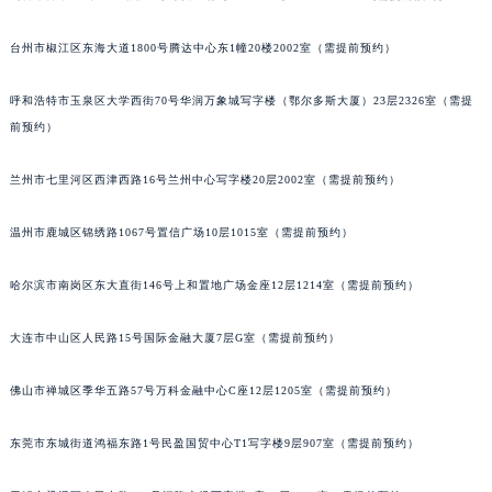
辽宁省沈阳市沈河区中街路137号亨得利名表维修授权店1楼宝玑售后服务中心（需提前预约）
台州市椒江区东海大道1800号腾达中心东1幢20楼2002室（需提前预约）
辽宁省沈阳市沈河区中街路83号亨得利名表维修授权店1楼宝玑售后服务中心（需提前预约）
北京市朝阳区建国门外大街甲6号华熙国际中心D座11层1102室宝玑售后服务中心（北京总部）（需提前预约）
呼和浩特市玉泉区大学西街70号华润万象城写字楼（鄂尔多斯大厦）23层2326室（需提
北京市东城区东长安街1号王府井东方广场W3座6层602室宝玑售后服务中心（需提前预约）
前预约）
河北省保定市竞秀区朝阳北大街北国先天下宝玑售后服务中心（需提前预约）
内蒙古自治区阿拉善盟市左旗土尔扈特大街宝玑售后服务中心（需提前预约）
兰州市七里河区西津西路16号兰州中心写字楼20层2002室（需提前预约）
内蒙古自治区巴彦淖尔市临河区新华街宝玑售后服务中心（需提前预约）
温州市鹿城区锦绣路1067号置信广场10层1015室（需提前预约）
内蒙古自治区包头市青山区幸福路甲3号王府井百货名表维修宝玑售后服务中心（需提前预约）
内蒙古自治区赤峰市红山区哈达街宝玑售后服务中心（需提前预约）
哈尔滨市南岗区东大直街146号上和置地广场金座12层1214室（需提前预约）
内蒙古自治区鄂尔多斯市东胜区伊金霍洛街宝玑售后服务中心（需提前预约）
内蒙古自治区呼伦贝尔市海拉尔区中央街宝玑售后服务中心（需提前预约）
大连市中山区人民路15号国际金融大厦7层G室（需提前预约）
内蒙古自治区通辽市科尔沁区明仁大街宝玑售后服务中心（需提前预约）
佛山市禅城区季华五路57号万科金融中心C座12层1205室（需提前预约）
内蒙古自治区乌海市海勃湾区人民南路宝玑售后服务中心（需提前预约）
内蒙古自治区乌兰察布市集宁区恩和大街宝玑售后服务中心（需提前预约）
东莞市东城街道鸿福东路1号民盈国贸中心T1写字楼9层907室（需提前预约）
内蒙古自治区锡林郭勒盟市锡林浩特市光明街与额尔敦路交叉口宝玑售后服务中心（需提前预约）
内蒙古自治区兴安盟市乌兰浩特市兴安大街宝玑售后服务中心（需提前预约）