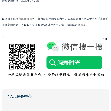
最后更新时间：2026年6月21日
广东省汕头市龙湖区长平路宝玑售后服务中心（需提前预约）
广东省汕尾市城区香洲街道园林社区翠园街宝玑售后服务中心（需提前预约）
以上就是
深圳宝玑维修服务中心
为您分享的精彩内容。如果您还有其他关于宝玑手表维护
广东省韶关市武江区芙蓉新区与老城中心交汇处宝玑售后服务中心（需提前预约）
和保养的问题，可以拨打页面400电话进行咨询，我们将竭诚为您服务。
广东省深圳市罗湖区深南东路5001号华润大厦17层1701室宝玑售后服务中心（需提前预约）
广东省阳江市江城区东风一路宝玑售后服务中心（需提前预约）
广东省云浮市云城区金山路宝玑售后服务中心（需提前预约）
广东省湛江市赤坎区观海北路宝玑售后服务中心（需提前预约）
广东省肇庆市端州区信安大道与砚都大道交汇处宝玑售后服务中心（需提前预约）
广西壮族自治区百色市右江区中山二路宝玑售后服务中心（需提前预约）
广西壮族自治区北海市海城区北京路宝玑售后服务中心（需提前预约）
广西壮族自治区崇左市江州区石景林街道友谊大道与丽川路交汇处宝玑售后服务中心（需提前预约）
广西壮族自治区防城港市港口区金花茶大道宝玑售后服务中心（需提前预约）
广西壮族自治区贵港市港北区港城街道布山大道与仙衣路交叉口宝玑售后服务中心（需提前预约）
广西壮族自治区桂林市秀峰区红岭路宝玑售后服务中心（需提前预约）
宝玑服务中心
广西壮族自治区河池市金城江区金城江街道朝阳路宝玑售后服务中心（需提前预约）
广西壮族自治区贺州市八步区城东街道灵峰南路宝玑售后服务中心（需提前预约）