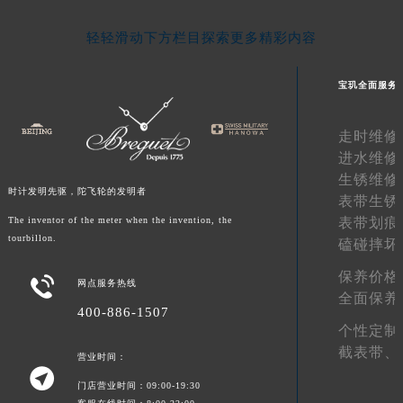
新疆维吾尔自治区阿拉尔市胜利大道宝玑售后服务中心（需提前预约）
轻轻滑动下方栏目探索更多精彩内容
新疆维吾尔自治区阿拉山口市友好路宝玑售后服务中心（需提前预约）
新疆维吾尔自治区阿勒泰市解放路宝玑售后服务中心（需提前预约）
宝玑全面服务
新疆维吾尔自治区阿图什市光明路宝玑售后服务中心（需提前预约）
新疆维吾尔自治区白杨市军垦路宝玑售后服务中心（需提前预约）
走时维修
新疆维吾尔自治区北屯市团结路宝玑售后服务中心（需提前预约）
进水维修
新疆维吾尔自治区博乐市博乐市北京路宝玑售后服务中心（需提前预约）
生锈维修
时计发明先驱，陀飞轮的发明者
新疆维吾尔自治区昌吉市延安北路宝玑售后服务中心（需提前预约）
表带生锈
表带划痕
新疆维吾尔自治区阜康市博峰路宝玑售后服务中心（需提前预约）
The inventor of the meter when the invention, the
tourbillon.
磕碰摔坏
新疆维吾尔自治区哈密市伊州区建国北路宝玑售后服务中心（需提前预约）
新疆维吾尔自治区和田市和田市北京西路宝玑售后服务中心（需提前预约）
保养价格

网点服务热线
全面保养
新疆维吾尔自治区胡杨河市胡杨河市胡杨路宝玑售后服务中心（需提前预约）
400-886-1507
新疆维吾尔自治区霍尔果斯市亚欧北路宝玑售后服务中心（需提前预约）
个性定制
新疆维吾尔自治区喀什市解放北路宝玑售后服务中心（需提前预约）
截表带、
营业时间：

新疆维吾尔自治区可克达拉市幸福路宝玑售后服务中心（需提前预约）
门店营业时间：09:00-19:30
新疆维吾尔自治区克拉玛依市克拉玛依区友谊路宝玑售后服务中心（需提前预约）