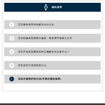
青海省海东市乐都区滨河路宝玑售后服务中心（需提前预约）
随机推荐
青海省海南藏族自治州共和县青海湖大街宝玑售后服务中心（需提前预约）
青海省海西蒙古族藏族自治州德令哈市柴达木路宝玑售后服务中心（需提前预约）
1
宝玑腕表表带掉色解决办法大全
青海省黄南藏族自治州同仁市德合隆路宝玑售后服务中心（需提前预约）
青海省西宁市城西区海湖新区西关大道宝玑售后服务中心（需提前预约）
青海省玉树藏族自治州结古镇胜利路宝玑售后服务中心（需提前预约）
2
宝玑机械表星期显示偏差，精准调节秘籍大公开
陕西省安康市汉滨区金州路宝玑售后服务中心（需提前预约）
陕西省宝鸡市渭滨区经二路宝玑售后服务中心（需提前预约）
3
宝玑手表表冠磨损后的正确解决办法是什么？
陕西省汉中市汉台区北大街宝玑售后服务中心（需提前预约）
陕西省商洛市商州区州城街宝玑售后服务中心（需提前预约）
4
宝玑走时不准原因是什么
陕西省铜川市王益区红旗街宝玑售后服务中心（需提前预约）
陕西省渭南市临渭区东风大街宝玑售后服务中心（需提前预约）
5
宝玑外观养护的方法(手表外观的保养)
陕西省咸阳市秦都区沣西新城统一西路与白马河路交汇处宝玑售后服务中心（需提前预约）
陕西省延安市宝塔区中心街宝玑售后服务中心（需提前预约）
陕西省榆林市榆阳区长兴路宝玑售后服务中心（需提前预约）
新疆维吾尔自治区阿克苏市东大街宝玑售后服务中心（需提前预约）