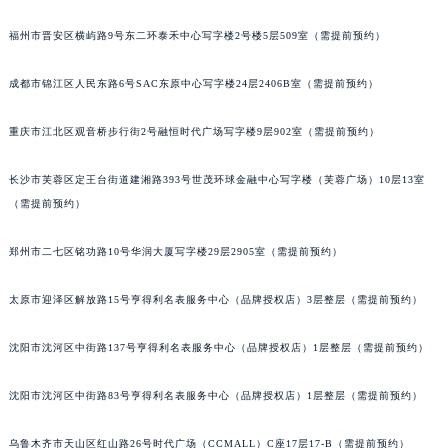
吉林省四平市铁东区紫气大路与南九经街交汇处宝玑售后服务中心（需提前预约）
福州市晋安区横屿路9号东二环泰禾中心写字楼2号楼5层509室（需提前预约）
吉林省松原市宁江区五环大街宝玑售后服务中心（需提前预约）
吉林省通化市东昌区环通乡江南大街宝玑售后服务中心（需提前预约）
成都市锦江区人民东路6号SAC东原中心写字楼24层2406B室（需提前预约）
吉林省延边市延吉市解放路宝玑售后服务中心（需提前预约）
重庆市江北区观音桥步行街2号融恒时代广场写字楼9层902室（需提前预约）
辽宁省鞍山市铁东区站前街宝玑售后服务中心（需提前预约）
辽宁省本溪市平山区胜利路宝玑售后服务中心（需提前预约）
长沙市芙蓉区定王台街道建湘路393号世茂环球金融中心写字楼（芙蓉广场）10层13室
辽宁省朝阳市双塔区新华路宝玑售后服务中心（需提前预约）
（需提前预约）
辽宁省丹东市振兴区七经街宝玑售后服务中心（需提前预约）
辽宁省抚顺市新抚区东一路宝玑售后服务中心（需提前预约）
郑州市二七区铭功路10号华润大厦写字楼29层2905室（需提前预约）
辽宁省阜新市海州区解放大街宝玑售后服务中心（需提前预约）
太原市迎泽区解放路15号亨得利名表服务中心（品牌授权店）3层整层（需提前预约）
辽宁省葫芦岛市连山区中央路宝玑售后服务中心（需提前预约）
辽宁省锦州市古塔区中央大街宝玑售后服务中心（需提前预约）
沈阳市沈河区中街路137号亨得利名表服务中心（品牌授权店）1层整层（需提前预约）
辽宁省辽阳市白塔区新运大街宝玑售后服务中心（需提前预约）
辽宁省盘锦市兴隆台区石油大街宝玑售后服务中心（需提前预约）
沈阳市沈河区中街路83号亨得利名表服务中心（品牌授权店）1层整层（需提前预约）
辽宁省铁岭市银州区南马路宝玑售后服务中心（需提前预约）
辽宁省营口市站前区市府路与渤海大街交叉口宝玑售后服务中心（需提前预约）
乌鲁木齐市天山区红山路26号时代广场（CCMALL）C座17层17-B（需提前预约）