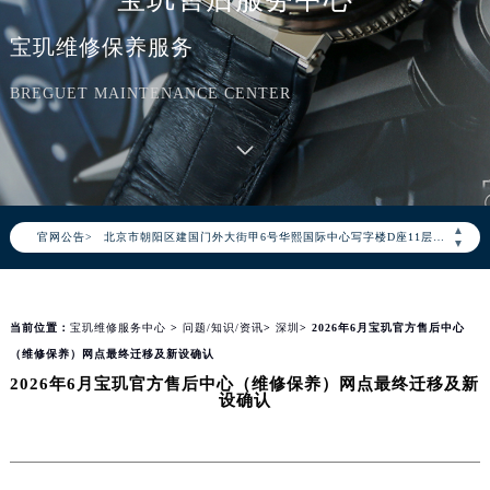
宝玑维修保养服务
BREGUET MAINTENANCE CENTER
2026年8月宝玑中国区售后服务网络优化升级公告
2026年8月宝玑全国官方售后客户服务热线：400-886-1507
宝玑官方全国统一服务热线400-886-1507，服务覆盖中国大陆、香港、澳门、台湾全部区域（非大陆需加拨“+86”）
2026年8月宝玑售后服务中心最新网点地址：
▲
官网公告>
北京市朝阳区建国门外大街甲6号华熙国际中心写字楼D座11层1102室（北京总部）（需提前预约）
▼
北京市东城区东长安街1号东方广场写字楼W3座6层602室（需提前预约）
天津市和平区赤峰道136号天津国际金融中心写字楼26层2603室（需提前预约）
当前位置：
宝玑维修服务中心
>
问题/知识/资讯
>
深圳
> 2026年6月宝玑官方售后中心
上海市徐汇区虹桥路3号港汇中心写字楼2座37层3705室（需提前预约）
（维修保养）网点最终迁移及新设确认
上海市黄浦区南京东路299号宏伊国际广场写字楼8层806室（需提前预约）
2026年6月宝玑官方售后中心（维修保养）网点最终迁移及新
南京市秦淮区中山南路1号（新街口）南京中心写字楼22层C1-1室（需提前预约）
设确认
常州市新北区龙锦路1590号现代传媒中心写字楼5号楼10层1008室（需提前预约）
徐州市鼓楼区淮海东路29号苏宁广场IFC国际金融中心写字楼35层3508室（需提前预约）
扬州市邗江区国展路29号星耀天地写字楼1号楼18层1803室（需提前预约）