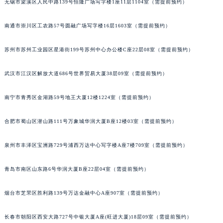
无锡市梁溪区人民中路139号恒隆广场写字楼1座11层1104室（需提前预约）
山西省大同市平城区迎宾街宝玑售后服务中心（需提前预约）
山西省晋城市城区黄华街宝玑售后服务中心（需提前预约）
南通市崇川区工农路57号圆融广场写字楼16层1603室（需提前预约）
山西省晋中市榆次区顺城街宝玑售后服务中心（需提前预约）
苏州市苏州工业园区星港街199号苏州中心办公楼C座22层08室（需提前预约）
山西省临汾市尧都区解放路宝玑售后服务中心（需提前预约）
山西省吕梁市离石区永宁中路与建设街交叉口宝玑售后服务中心（需提前预约）
武汉市江汉区解放大道686号世界贸易大厦38层09室（需提前预约）
山西省朔州市朔城区怡西路与鄯阳西街交汇处宝玑售后服务中心（需提前预约）
山西省忻州市忻府区和平东街与七一南路交叉口宝玑售后服务中心（需提前预约）
南宁市青秀区金湖路59号地王大厦12楼1224室（需提前预约）
山西省阳泉市郊区平阳东街与新城大道交叉口宝玑售后服务中心（需提前预约）
合肥市蜀山区潜山路111号万象城华润大厦B座12楼03室（需提前预约）
山西省运城市盐湖区河东街宝玑售后服务中心（需提前预约）
山西省长治市潞州区英雄中路宝玑售后服务中心（需提前预约）
泉州市丰泽区宝洲路729号浦西万达中心写字楼A座7楼709室（需提前预约）
山西省太原市迎泽区迎泽街道解放路15号亨得利名表维修授权店3楼宝玑售后服务中心（需提前预约）
天津市和平区赤峰道136号天津国际金融中心26层2603室宝玑售后服务中心（需提前预约）
青岛市南区山东路6号华润大厦B座22层04室（需提前预约）
安徽省安庆市迎江区人民路宝玑售后服务中心（需提前预约）
安徽省蚌埠市蚌山区淮河路宝玑售后服务中心（需提前预约）
烟台市芝罘区胜利路139号万达金融中心A座907室（需提前预约）
安徽省亳州市谯城区魏武大道宝玑售后服务中心（需提前预约）
长春市朝阳区西安大路727号中银大厦A座(旺进大厦)18层09室（需提前预约）
安徽省池州市贵池区长江路宝玑售后服务中心（需提前预约）