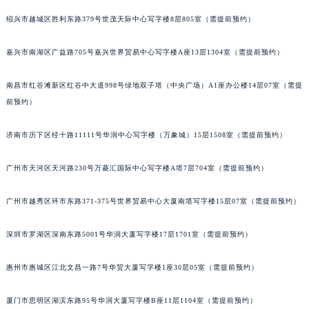
黑龙江省大庆市萨尔图区会战大街宝玑售后服务中心（需提前预约）
绍兴市越城区胜利东路379号世茂天际中心写字楼8层805室（需提前预约）
黑龙江省鹤岗市向阳区红军路宝玑售后服务中心（需提前预约）
嘉兴市南湖区广益路705号嘉兴世界贸易中心写字楼A座13层1304室（需提前预约）
黑龙江省黑河市爱辉区中央街宝玑售后服务中心（需提前预约）
黑龙江省鸡西市鸡冠区红军路宝玑售后服务中心（需提前预约）
南昌市红谷滩新区红谷中大道998号绿地双子塔（中央广场）A1座办公楼14层07室（需提
黑龙江省佳木斯市向阳区长安路宝玑售后服务中心（需提前预约）
前预约）
黑龙江省牡丹江市东安区太平路宝玑售后服务中心（需提前预约）
黑龙江省七台河市桃山区大同街宝玑售后服务中心（需提前预约）
济南市历下区经十路11111号华润中心写字楼（万象城）15层1508室（需提前预约）
黑龙江省齐齐哈尔市龙沙区龙华路宝玑售后服务中心（需提前预约）
广州市天河区天河路230号万菱汇国际中心写字楼A塔7层704室（需提前预约）
黑龙江省双鸭山市尖山区新兴大街宝玑售后服务中心（需提前预约）
黑龙江省绥化市北林区新华街与康庄路交叉口宝玑售后服务中心（需提前预约）
广州市越秀区环市东路371-375号世界贸易中心大厦南塔写字楼15层07室（需提前预约）
黑龙江省伊春市伊美区通河路宝玑售后服务中心（需提前预约）
吉林省白城市洮北区明仁南街宝玑售后服务中心（需提前预约）
深圳市罗湖区深南东路5001号华润大厦写字楼17层1701室（需提前预约）
吉林省白山市浑江区浑江大街宝玑售后服务中心（需提前预约）
吉林省吉林市船营区河南街宝玑售后服务中心（需提前预约）
惠州市惠城区江北文昌一路7号华贸大厦写字楼1座30层05室（需提前预约）
吉林省辽源市龙山区人民大街宝玑售后服务中心（需提前预约）
厦门市思明区湖滨东路95号华润大厦写字楼B座11层1104室（需提前预约）
吉林省梅河口市新华街道梅河大街宝玑售后服务中心（需提前预约）