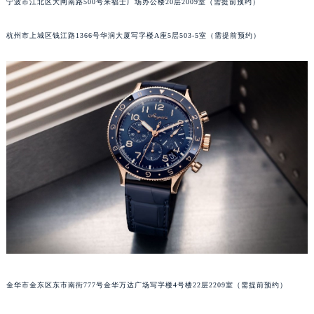
宁波市江北区大闸南路500号来福士广场办公楼20层2009室（需提前预约）
合肥市蜀山区潜山路111号万象城华润大厦B座12楼03室（需提前预约）
泉州市丰泽区宝洲路729号浦西万达中心写字楼A座7楼709室（需提前预约）
杭州市上城区钱江路1366号华润大厦写字楼A座5层503-5室（需提前预约）
青岛市南区山东路6号华润大厦B座22层04室（需提前预约）
烟台市芝罘区胜利路139号万达金融中心A座907室（需提前预约）
长春市朝阳区西安大路727号中银大厦A座(旺进大厦)18层09室（需提前预约）
贵阳市南明区都司高架桥路33号亨特国际金融中心14楼14D（需提前预约）
昆明市盘龙区北京路928号同德昆明广场写字楼10层06室（需提前预约）
石家庄市长安区中山东路39号勒泰中心写字楼B座13层07室（需提前预约）
西安市碑林区南关正街88号华侨城长安国际中心E座6楼10室（需提前预约）
海口市龙华区金贸东路5号海口华润大厦B座17层1707室（需提前预约）
唐山市路南区新华东道100号万达广场写字楼A座10层1002室（需提前预约）
台州市椒江区东海大道1800号腾达中心东1幢20楼2002室（需提前预约）
内蒙古自治区呼和浩特市玉泉区大学西街70号华润万象城写字楼（鄂尔多斯大厦）23层2326室（需提前预约）
甘肃省兰州市七里河区西津西路16号兰州中心写字楼21层2102室（需提前预约）
金华市金东区东市南街777号金华万达广场写字楼4号楼22层2209室（需提前预约）
重庆市解放碑渝中区民权路28号英利国际金融中心写字楼20层01室（需提前预约）
黑龙江省大庆市萨尔图区会战大街宝玑售后服务中心（需提前预约）