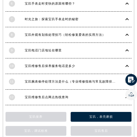
6
宝玑手表走时变快的原因有哪些？
河南省安阳市文峰区解放大道宝玑售后服务中心（需提前预约）
河南省鹤壁市淇滨区九州路宝玑售后服务中心（需提前预约）
7
时光之旅：探索宝玑手表走时的秘密
河南省济源市沁园街道济水大道宝玑售后服务中心（需提前预约）
河南省焦作市解放区解放路宝玑售后服务中心（需提前预约）
8
宝玑外观有划痕处理技巧（轻松修复爱表的实用方法）
河南省开封市鼓楼区中山路宝玑售后服务中心（需提前预约）
河南省洛阳市西工区中州中路与解放路交叉口宝玑售后服务中心（需提前预约）
9
宝玑电话门店地址在哪里
河南省漯河市源汇区交通路宝玑售后服务中心（需提前预约）
10
宝玑维修售后保养服务电话是多少
河南省南阳市宛城区范蠡东路与南都路交叉口宝玑售后服务中心（需提前预约）
河南省平顶山市卫东区建设路宝玑售后服务中心（需提前预约）

11
宝玑腕表偷停处理方法是什么（专业维修指南与常见故障排查）
河南省濮阳市大华龙区开州路绿城路交叉口宝玑售后服务中心（需提前预约）
河南省三门峡市湖滨区和平路宝玑售后服务中心（需提前预约）

12
宝玑维修售后点网点热线查询
河南省商丘市梁园区神火大道宝玑售后服务中心（需提前预约）
河南省新乡市红旗区人民路宝玑售后服务中心（需提前预约）
宝玑保养
宝玑，表壳磨损
河南省信阳市浉河区东方红大道宝玑售后服务中心（需提前预约）
河南省许昌市魏都区建安大道与八龙路交叉口宝玑售后服务中心（需提前预约）
宝玑，调试校准
宝玑售后
河南省郑州市二七区民主路10号华润大厦29层2905室宝玑售后服务中心（需提前预约）