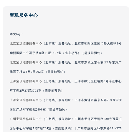
山东省淄博市张店区金晶大道宝玑售后服务中心（需提前预约）
上海市黄浦区南京东路299号宏伊国际广场写字楼8层806室宝玑售后服务中心（需提前预约）
宝玑服务中心
上海市徐汇区虹桥路3号港汇中心2座37层3705室宝玑售后服务中心（需提前预约）
浙江省杭州市上城区钱江路1366号华润大厦A座5层503-5室宝玑售后服务中心（需提前预约）
本文tag：
浙江省湖州市吴兴区劳动路宝玑售后服务中心（需提前预约）
北京宝玑维修服务中心
（北京店）服务地址：北京市朝阳区建国门外大街甲6号
浙江省嘉兴市南湖区广益路705号嘉兴世界贸易中心A座13层1304室宝玑售后服务中心（需提前预约）
华熙国际中心写字楼D座11层1102室（北京总部）（需提前预约）
浙江省金华市金东区东市南街777号金华万达广场4号楼22楼2209室宝玑售后服务中心（需提前预约）
北京宝玑维修服务中心
（北京店）服务地址：北京市东城区东长安街1号东方广
浙江省丽水市莲都区解放街宝玑售后服务中心（需提前预约）
场写字楼W3座6层602室（需提前预约）
浙江省宁波市江北区大闸南路500号来福士广场办公楼20层2009室宝玑售后服务中心（需提前预约）
浙江省衢州市柯城区上街宝玑售后服务中心（需提前预约）
上海宝玑维修服务中心
（上海店）服务地址：上海市徐汇区虹桥路3号港汇中心
浙江省绍兴市越城区胜利东路379号世茂天际中心写字楼8层805室宝玑售后服务中心（需提前预约）
写字楼2座37层3705室（需提前预约）
浙江省舟山市定海区解放东路宝玑售后服务中心（需提前预约）
上海宝玑维修服务中心
（上海店）服务地址：上海市黄浦区南京东路299号宏伊
澳门特别行政区大堂区议事亭前地（新马路）宝玑售后服务中心（需提前预约）
国际广场写字楼8层806室（需提前预约）
澳门特别行政区风顺堂区南湾大马路宝玑售后服务中心（需提前预约）
广州宝玑维修服务中心
（广州店）服务地址：广州市天河区天河路230号万菱汇
澳门特别行政区花地玛堂区关闸广场宝玑售后服务中心（需提前预约）
国际中心写字楼A塔7层704室（需提前预约） | 广州市越秀区环市东路371-375
澳门特别行政区花王堂区大三巴商圈宝玑售后服务中心（需提前预约）