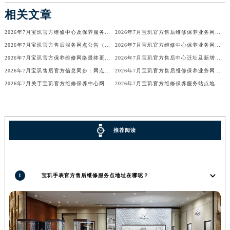
广东省汕尾市城区香洲街道园林社区翠园街宝玑售后服务中心（需提前预约）
相关文章
广东省韶关市武江区芙蓉新区与老城中心交汇处宝玑售后服务中心（需提前预约）
2026年7月宝玑官方维修中心及保养服务中心迁移与增设补充确认文件内容
2026年7月宝玑官方售后维修保养业务网点最终重新配置最终通知确认
广东省深圳市罗湖区深南东路5001号华润大厦17层1701室宝玑售后服务中心（需提前预约）
2026年7月宝玑官方售后服务网点公告（迁址+新店版）
2026年7月宝玑官方维修中心保养业务网点最新变动补充确认说明
广东省阳江市江城区东风一路宝玑售后服务中心（需提前预约）
2026年7月宝玑官方保养维修网络最终更新（含搬迁与新增店面）最终确认终稿
2026年7月宝玑官方售后中心迁址及新增网点一览
广东省云浮市云城区金山路宝玑售后服务中心（需提前预约）
2026年7月宝玑售后官方信息同步：网点迁址+新店开业
2026年7月宝玑官方售后维修保养业务网点调整补充方案（迁址新开）文本正式发布
广东省湛江市赤坎区观海北路宝玑售后服务中心（需提前预约）
2026年7月关于宝玑官方维修保养中心网点搬迁新增的正式文件内容全面公开
2026年7月宝玑官方维修保养服务站点地址变动补充全记录
广东省肇庆市端州区信安大道与砚都大道交汇处宝玑售后服务中心（需提前预约）
广西壮族自治区百色市右江区中山二路宝玑售后服务中心（需提前预约）
广西壮族自治区北海市海城区北京路宝玑售后服务中心（需提前预约）
推荐阅读
广西壮族自治区崇左市江州区石景林街道友谊大道与丽川路交汇处宝玑售后服务中心（需提前预约）
广西壮族自治区防城港市港口区金花茶大道宝玑售后服务中心（需提前预约）
广西壮族自治区贵港市港北区港城街道布山大道与仙衣路交叉口宝玑售后服务中心（需提前预约）
1
宝玑手表官方售后维修服务点地址在哪呢？
广西壮族自治区桂林市秀峰区红岭路宝玑售后服务中心（需提前预约）
广西壮族自治区河池市金城江区金城江街道朝阳路宝玑售后服务中心（需提前预约）
广西壮族自治区贺州市八步区城东街道灵峰南路宝玑售后服务中心（需提前预约）
广西壮族自治区来宾市兴宾区桂中大道宝玑售后服务中心（需提前预约）