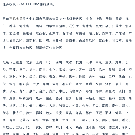
服务热线：400-886-1507进行预约。
安徽省阜阳市颍州区颍州北路宝玑售后服务中心（需提前预约）
安徽省淮北市相山区淮海路宝玑售后服务中心（需提前预约）
目前
宝玑售后
服务中心网点已覆盖全国34个省级行政区：北京、上海、天津、重庆、澳
安徽省淮南市田家庵区国庆中路宝玑售后服务中心（需提前预约）
门、香港、河北省、山西省、内蒙古自治区、辽宁省、吉林省、黑龙江省、江苏省、浙江
安徽省黄山市屯溪区黄山西路宝玑售后服务中心（需提前预约）
省、安徽省、福建省、江西省、山东省、台湾省、河南省、湖北省、湖南省、广东省、广
安徽省六安市金安区解放中路宝玑售后服务中心（需提前预约）
西壮族自治区、海南省、四川省、贵州省、云南省、西藏自治区、陕西省、甘肃省、青海
省、宁夏回族自治区、新疆维吾尔自治区；
安徽省马鞍山市雨山区湖南西路宝玑售后服务中心（需提前预约）
安徽省宿州市埇桥区人民中路宝玑售后服务中心（需提前预约）
地级市已覆盖：北京、上海、广州、深圳、成都、杭州、天津、南京、重庆、郑州、长
安徽省铜陵市铜官区石城大道宝玑售后服务中心（需提前预约）
沙、宁波、厦门、福州、南昌、金华、嘉兴、扬州、常州、绍兴、徐州、盐城、泰州、济
安徽省芜湖市镜湖区中山路步行街宝玑售后服务中心（需提前预约）
南、惠州、苏州、武汉、西安、青岛、无锡、温州、沈阳、大连、海口、三亚、佛山、东
安徽省宣城市宣州区叠嶂西路宝玑售后服务中心（需提前预约）
莞、珠海、哈尔滨、合肥、昆明、太原、石家庄、南宁、南通、长春、烟台、唐山、廊
福建省龙岩市新罗区九一南路宝玑售后服务中心（需提前预约）
坊、保定、贵阳、泉州、台州、湖州、中山、乌鲁木齐、洛阳、邯郸、秦皇岛、澳门、西
宁、潍坊、呼和浩特、沧州、鞍山、赣州、临沂、岳阳、平顶山、镇江、桂林、芜湖、汕
福建省南平市建阳区人民西路宝玑售后服务中心（需提前预约）
头、淄博、兰州、银川、郴州、大庆、张家口、衡阳、焦作、周口、邵阳、亳州、新乡、
福建省宁德市蕉城区天湖东路宝玑售后服务中心（需提前预约）
衡水、牡丹江、德州、聊城、包头、淮安、宜昌、许昌、邢台、宿迁、丽水、蚌埠、上
福建省莆田市城厢区霞林街道荔华东大道宝玑售后服务中心（需提前预约）
饶、晋中、葫芦岛、四平、宜春、滁州、大同、舟山、绵阳、天水、德阳、承德、绥化、
福建省三明市三元区东乾二路宝玑售后服务中心（需提前预约）
马鞍山、三明、滨州、黄冈、赤峰、荆州、通化、鸡西、佳木斯、黑河、连云港、阜阳、
福建省漳州市龙文区步港路宝玑售后服务中心（需提前预约）
吉安、枣庄、永州、清远、揭阳、梧州、渭南、延安、长治、运城、淮南、莆田、荆门、