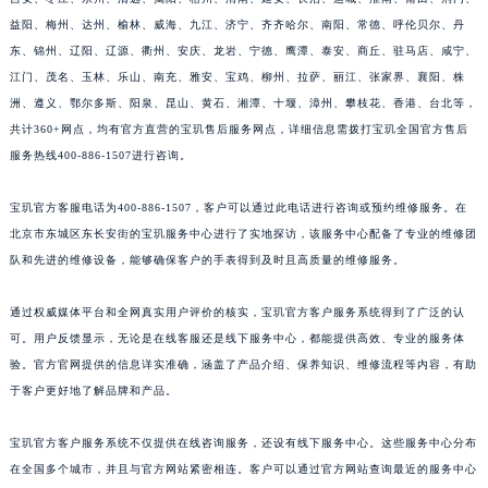
江苏省常州市新北区龙锦路1590号现代传媒中心5号楼10层1008室宝玑售后服务中心（需提前预约）
益阳、梅州、达州、榆林、威海、九江、济宁、齐齐哈尔、南阳、常德、呼伦贝尔、丹
东、锦州、辽阳、辽源、衢州、安庆、龙岩、宁德、鹰潭、泰安、商丘、驻马店、咸宁、
江苏省淮安市清江浦区淮海北路宝玑售后服务中心（需提前预约）
江门、茂名、玉林、乐山、南充、雅安、宝鸡、柳州、拉萨、丽江、张家界、襄阳、株
江苏省连云港市海州区通灌北路宝玑售后服务中心（需提前预约）
洲、遵义、鄂尔多斯、阳泉、昆山、黄石、湘潭、十堰、漳州、攀枝花、香港、台北等，
江苏省南京市秦淮区中山南路1号南京中心22层22-C1-C3室宝玑售后服务中心（需提前预约）
共计360+网点，均有官方直营的宝玑售后服务网点，详细信息需拨打宝玑全国官方售后
江苏省宿迁市宿城区西湖路宝玑售后服务中心（需提前预约）
服务热线400-886-1507进行咨询。
江苏省泰州市海陵区永定东路399号置地商务中心东塔（华润万象城）17层1706室宝玑售后服务中心（需提前预约）
江苏省徐州市鼓楼区淮海东路29号苏宁广场IFC国际金融中心35层3508室宝玑售后服务中心（需提前预约）
宝玑官方客服电话为400-886-1507，客户可以通过此电话进行咨询或预约维修服务。在
北京市东城区东长安街的宝玑服务中心进行了实地探访，该服务中心配备了专业的维修团
江苏省盐城市盐都区世纪大道5号盐城金融城写字楼1号楼16层1604室宝玑售后服务中心（需提前预约）
队和先进的维修设备，能够确保客户的手表得到及时且高质量的维修服务。
江苏省扬州市邗江区国展路29号星耀天地写字楼1号楼18层1803室宝玑售后服务中心（需提前预约）
江苏省镇江市京口区中山东路宝玑售后服务中心（需提前预约）
通过权威媒体平台和全网真实用户评价的核实，宝玑官方客户服务系统得到了广泛的认
江西省抚州市临川区赣东大道宝玑售后服务中心（需提前预约）
可。用户反馈显示，无论是在线客服还是线下服务中心，都能提供高效、专业的服务体
江西省赣州市章贡区文清路宝玑售后服务中心（需提前预约）
验。官方官网提供的信息详实准确，涵盖了产品介绍、保养知识、维修流程等内容，有助
江西省吉安市吉州区井冈山大道宝玑售后服务中心（需提前预约）
于客户更好地了解品牌和产品。
江西省景德镇市珠山区珠山中路宝玑售后服务中心（需提前预约）
宝玑官方客户服务系统不仅提供在线咨询服务，还设有线下服务中心。这些服务中心分布
江西省九江市浔阳区浔阳路宝玑售后服务中心（需提前预约）
在全国多个城市，并且与官方网站紧密相连。客户可以通过官方网站查询最近的服务中心
江西省南昌市红谷滩新区红谷中大道998号绿地双子塔（中央广场）A1座办公楼14层1407室宝玑售后服务中心（需提前预约）