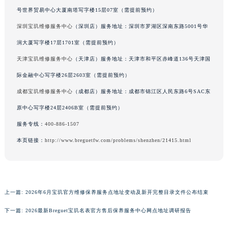
号世界贸易中心大厦南塔写字楼15层07室（需提前预约）
澳门特别行政区嘉模堂区官也街宝玑售后服务中心（需提前预约）
澳门省路氹城市金光大道宝玑售后服务中心（需提前预约）
深圳宝玑维修服务中心
（深圳店）服务地址：深圳市罗湖区深南东路5001号华
澳门特别行政区望德堂区塔石广场宝玑售后服务中心（需提前预约）
润大厦写字楼17层1701室（需提前预约）
福建省福州市鼓楼区五四路128-1号恒力城写字楼15层03室宝玑售后服务中心（需提前预约）
天津宝玑维修服务中心
（天津店）服务地址：天津市和平区赤峰道136号天津国
福建省厦门市思明区湖滨东路95号万象城华润大厦B座11层1104室宝玑售后服务中心（需提前预约）
际金融中心写字楼26层2603室（需提前预约）
广东省潮州市潮安区新风路与潮汕路交汇处宝玑售后服务中心（需提前预约）
成都宝玑维修服务中心
（成都店）服务地址：成都市锦江区人民东路6号SAC东
广东省广州市天河区天河路230号万菱汇国际中心A塔7层704室宝玑售后服务中心（需提前预约）
原中心写字楼24层2406B室（需提前预约）
广东省广州市越秀区环市东路371-375号世界贸易中心大厦南塔15层1507室宝玑售后服务中心（需提前预约）
服务专线：
400-886-1507
广东省河源市源城区越王大道宝玑售后服务中心（需提前预约）
广东省惠州市惠城区江北文昌一路7号华贸大厦1座30层3005室宝玑售后服务中心（需提前预约）
本页链接：
http://www.breguetfw.com/problems/shenzhen/21415.html
广东省江门市蓬江区广场西路宝玑售后服务中心（需提前预约）
广东省揭阳市榕城进贤门步行街宝玑售后服务中心（需提前预约）
广东省茂名市电白区水东街道迎宾大道宝玑售后服务中心（需提前预约）
上一篇:
2026年6月宝玑官方维修保养服务点地址变动及新开完整目录文件公布结束
广东省梅州市梅江区金燕大道宝玑售后服务中心（需提前预约）
广东省清远市清城区湖西路宝玑售后服务中心（需提前预约）
下一篇:
2026最新Breguet宝玑名表官方售后保养服务中心网点地址调研报告
广东省汕头市龙湖区长平路宝玑售后服务中心（需提前预约）