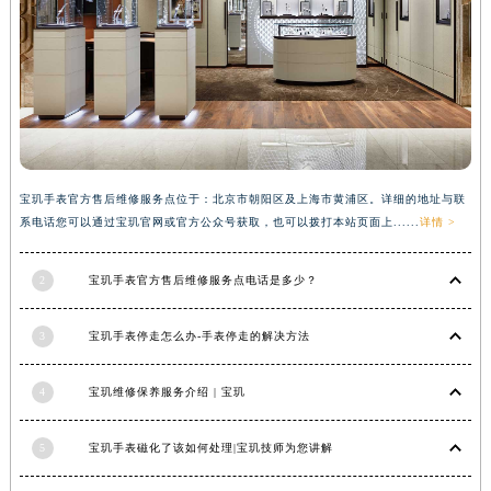
广西壮族自治区柳州市城中区中山中路宝玑售后服务中心（需提前预约）
广西壮族自治区钦州市钦南区金海湾东大街宝玑售后服务中心（需提前预约）
广西壮族自治区梧州市万秀区龙湖镇高旺路宝玑售后服务中心（需提前预约）
广西壮族自治区玉林市玉州区金玉路宝玑售后服务中心（需提前预约）
海南省儋州市儋州市那大镇兰洋北路宝玑售后服务中心（需提前预约）
海南省东方市八所镇解放西路宝玑售后服务中心（需提前预约）
宝玑手表官方售后维修服务点位于：北京市朝阳区及上海市黄浦区。详细的地址与联
海南省琼海市嘉积镇东风路宝玑售后服务中心（需提前预约）
系电话您可以通过宝玑官网或官方公众号获取，也可以拨打本站页面上......
详情 >
海南省三沙市西沙区西沙群岛永兴岛北京路宝玑售后服务中心（需提前预约）
海南省三亚市吉阳区迎宾路宝玑售后服务中心（需提前预约）
2
宝玑手表官方售后维修服务点电话是多少？
海南省万宁市万城镇解放路宝玑售后服务中心（需提前预约）
海南省文昌市文城镇教育东路宝玑售后服务中心（需提前预约）
3
宝玑手表停走怎么办-手表停走的解决方法
海南省五指山市通什镇三月三大道宝玑售后服务中心（需提前预约）
香港特别行政区尖沙咀区油尖旺区广东道宝玑售后服务中心（需提前预约）
4
宝玑维修保养服务介绍 | 宝玑
香港特别行政区金钟区中西区金钟道宝玑售后服务中心（需提前预约）
5
宝玑手表磁化了该如何处理|宝玑技师为您讲解
香港特别行政区九龙区油尖旺区弥敦道宝玑售后服务中心（需提前预约）
香港特别行政区铜锣湾区湾仔区轩尼诗道宝玑售后服务中心（需提前预约）