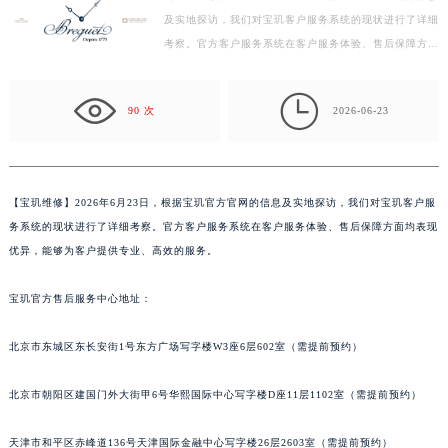
及实地探访，我们对宝玑客户服务系统的现状进行了详细
泰州市海陵区永定东路399号置地商务中心东塔写字楼（华润万象城）17层1706室（需提前预约）
考察。官方客户服务系统在客户服务体验、售后保障方面
宁波市江北区大闸南路500号来福士广场办公楼20层2009室（需提前预约）
均表现优异，能够为客户提供专业、高效的服务。 宝
杭州市上城区钱江路1366号华润大厦写字楼A座5层503-5室（需提前预约）
玑…

金华市金东区东市南街777号金华万达广场写字楼4号楼22层2209室（需提前预约）
90 次
2026-06-23
绍兴市越城区胜利东路379号世茂天际中心写字楼8层805室（需提前预约）
嘉兴市南湖区广益路705号嘉兴世界贸易中心写字楼A座13层1304室（需提前预约）
南昌市红谷滩新区红谷中大道998号绿地双子塔（中央广场）A1座办公楼14层07室（需提前预约）
【
宝玑维修】2026年6月23日，根据宝玑官方官网的信息及实地探访，我们对宝玑客户服
济南市历下区经十路11111号华润中心写字楼（万象城）15层1508室（需提前预约）
务系统的现状进行了详细考察。官方客户服务系统在客户服务体验、售后保障方面均表现
广州市天河区天河路230号万菱汇国际中心写字楼A塔7层704室（需提前预约）
优异，能够为客户提供专业、高效的服务。
广州市越秀区环市东路371-375号世界贸易中心大厦南塔写字楼15层07室（需提前预约）
宝玑官方售后服务中心地址：
深圳市罗湖区深南东路5001号华润大厦写字楼17层1701室（需提前预约）
惠州市惠城区江北文昌一路7号华贸大厦写字楼1座30层05室（需提前预约）
北京市东城区东长安街1号东方广场写字楼W3座6层602室（需提前预约）
厦门市思明区湖滨东路95号华润大厦写字楼B座11层1104室（需提前预约）
福州市鼓楼区五四路128-1号恒力城写字楼15层03室（需提前预约）
北京市朝阳区建国门外大街甲6号华熙国际中心写字楼D座11层1102室（需提前预约）
成都市锦江区人民东路6号SAC东原中心写字楼24层2406B室（需提前预约）
重庆市江北区观音桥步行街2号融恒时代广场写字楼9层902室（需提前预约）
天津市和平区赤峰道136号天津国际金融中心写字楼26层2603室（需提前预约）