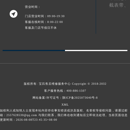
截表带、
甘肃省酒泉市肃州区西大街宝玑售后服务中心（需提前预约）
营业时间：

甘肃省临夏市城南街道团结路宝玑售后服务中心（需提前预约）
门店营业时间：09:00-19:30
客服在线时间：8:00-22:00
甘肃省陇南市武都区人民路宝玑售后服务中心（需提前预约）
客服及门店节假日不休
甘肃省平凉市崆峒区西大街宝玑售后服务中心（需提前预约）
甘肃省庆阳市西峰区南大街宝玑售后服务中心（需提前预约）
甘肃省天水市秦州区民主路宝玑售后服务中心（需提前预约）
甘肃省武威市凉州区迎宾路宝玑售后服务中心（需提前预约）
甘肃省张掖市甘州区民乐北路宝玑售后服务中心（需提前预约）
宁夏回族自治区固原市原州区文化街宝玑售后服务中心（需提前预约）
宁夏回族自治区石嘴山市大武口区贺兰山路宝玑售后服务中心（需提前预约）
版权所有:
宝玑售后维修服务中心
Copyright © 2018-2032
宁夏回族自治区吴忠市利通区开元大道宝玑售后服务中心（需提前预约）
客户服务热线：
400-886-1507
宁夏回族自治区银川市兴庆区新华东路97号新百中心C馆一层C1-18号商铺宝玑售后服务中心（需提前预约）
网站备案/许可证号：陕ICP备2025073640号-8
宁夏回族自治区中卫市沙坡头区鼓楼东街宝玑售后服务中心（需提前预约）
XML
如权利人或知情人士发现本站内容存在事实错误或涉及版权、名誉权等侵权问题，请通过邮
青海省果洛藏族自治州玛沁县团结路宝玑售后服务中心（需提前预约）
箱：2557628530@qq.com 与我们联系，我们将在收到通知后立即依法处理。当前页面信息
更新时间：2026-08-08T23:45:35+08:00
青海省海北藏族自治州海晏县将军路宝玑售后服务中心（需提前预约）
青海省海东市乐都区滨河路宝玑售后服务中心（需提前预约）