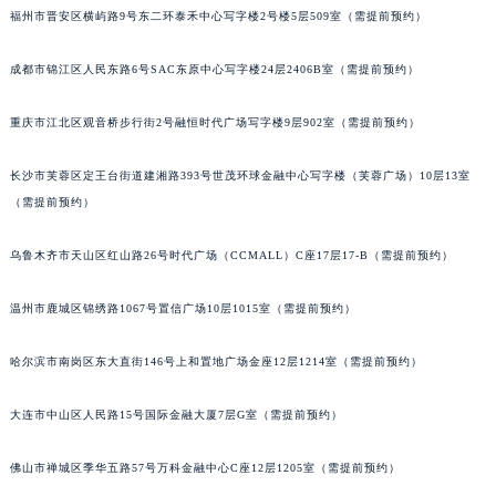
福州市晋安区横屿路9号东二环泰禾中心写字楼2号楼5层509室（需提前预约）
吉林省松原市宁江区五环大街宝玑售后服务中心（需提前预约）
吉林省通化市东昌区环通乡江南大街宝玑售后服务中心（需提前预约）
成都市锦江区人民东路6号SAC东原中心写字楼24层2406B室（需提前预约）
吉林省延边市延吉市解放路宝玑售后服务中心（需提前预约）
辽宁省鞍山市铁东区站前街宝玑售后服务中心（需提前预约）
重庆市江北区观音桥步行街2号融恒时代广场写字楼9层902室（需提前预约）
辽宁省本溪市平山区胜利路宝玑售后服务中心（需提前预约）
长沙市芙蓉区定王台街道建湘路393号世茂环球金融中心写字楼（芙蓉广场）10层13室
辽宁省朝阳市双塔区新华路宝玑售后服务中心（需提前预约）
（需提前预约）
辽宁省丹东市振兴区七经街宝玑售后服务中心（需提前预约）
辽宁省抚顺市新抚区东一路宝玑售后服务中心（需提前预约）
乌鲁木齐市天山区红山路26号时代广场（CCMALL）C座17层17-B（需提前预约）
辽宁省阜新市海州区解放大街宝玑售后服务中心（需提前预约）
辽宁省葫芦岛市连山区中央路宝玑售后服务中心（需提前预约）
温州市鹿城区锦绣路1067号置信广场10层1015室（需提前预约）
辽宁省锦州市古塔区中央大街宝玑售后服务中心（需提前预约）
哈尔滨市南岗区东大直街146号上和置地广场金座12层1214室（需提前预约）
辽宁省辽阳市白塔区新运大街宝玑售后服务中心（需提前预约）
辽宁省盘锦市兴隆台区石油大街宝玑售后服务中心（需提前预约）
大连市中山区人民路15号国际金融大厦7层G室（需提前预约）
辽宁省铁岭市银州区南马路宝玑售后服务中心（需提前预约）
辽宁省营口市站前区市府路与渤海大街交叉口宝玑售后服务中心（需提前预约）
佛山市禅城区季华五路57号万科金融中心C座12层1205室（需提前预约）
辽宁省沈阳市沈河区中街路137号亨得利名表维修授权店1楼宝玑售后服务中心（需提前预约）