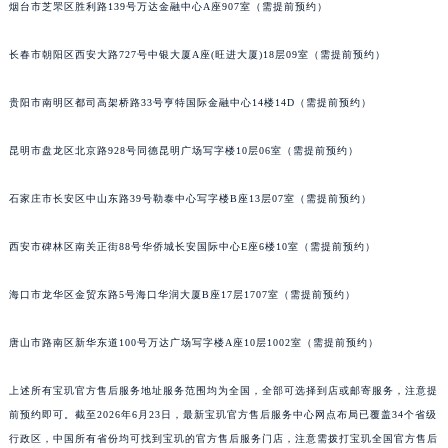
烟台市芝罘区胜利路139号万达金融中心A座907室（需提前预约）
山西省晋城市城区黄华街宝玑售后服务中心（需提前预约）
山西省晋中市榆次区顺城街宝玑售后服务中心（需提前预约）
长春市朝阳区西安大路727号中银大厦A座(旺进大厦)18层09室（需提前预约）
山西省临汾市尧都区解放路宝玑售后服务中心（需提前预约）
贵阳市南明区都司高架桥路33号亨特国际金融中心14楼14D（需提前预约）
山西省吕梁市离石区永宁中路与建设街交叉口宝玑售后服务中心（需提前预约）
山西省朔州市朔城区怡西路与鄯阳西街交汇处宝玑售后服务中心（需提前预约）
昆明市盘龙区北京路928号同德昆明广场写字楼10层06室（需提前预约）
山西省忻州市忻府区和平东街与七一南路交叉口宝玑售后服务中心（需提前预约）
山西省阳泉市郊区平阳东街与新城大道交叉口宝玑售后服务中心（需提前预约）
石家庄市长安区中山东路39号勒泰中心写字楼B座13层07室（需提前预约）
山西省运城市盐湖区河东街宝玑售后服务中心（需提前预约）
山西省长治市潞州区英雄中路宝玑售后服务中心（需提前预约）
西安市碑林区南关正街88号华侨城长安国际中心E座6楼10室（需提前预约）
山西省太原市迎泽区迎泽街道解放路15号亨得利名表维修授权店3楼宝玑售后服务中心（需提前预约）
海口市龙华区金贸东路5号海口华润大厦B座17层1707室（需提前预约）
天津市和平区赤峰道136号天津国际金融中心26层2603室宝玑售后服务中心（需提前预约）
安徽省安庆市迎江区人民路宝玑售后服务中心（需提前预约）
唐山市路南区新华东道100号万达广场写字楼A座10层1002室（需提前预约）
安徽省蚌埠市蚌山区淮河路宝玑售后服务中心（需提前预约）
安徽省亳州市谯城区魏武大道宝玑售后服务中心（需提前预约）
上述所有宝玑官方售后服务地址服务范围均为全国，全部可选择到店或邮寄服务，注意提
安徽省池州市贵池区长江路宝玑售后服务中心（需提前预约）
前预约即可。截至2026年6月23日，最新宝玑官方售后服务中心网点布局已覆盖34个省级
行政区，中国所有省份均可找到宝玑的官方售后服务门店，注意需拨打宝玑全国官方售后
安徽省滁州市琅琊区南谯北路宝玑售后服务中心（需提前预约）