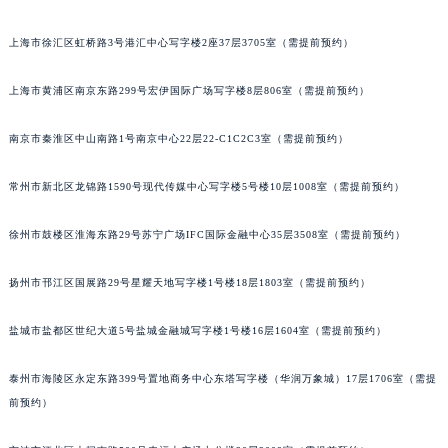
长沙市芙蓉区定王台街道建湘路393号世茂环球金融中心写字楼（芙蓉广场）10层13室（需提前预约）
上海市徐汇区虹桥路3号港汇中心写字楼2座37层3705室（需提前预约）
郑州市二七区铭功路10号华润大厦写字楼29层2905室（需提前预约）
太原市迎泽区解放路15号亨得利名表服务中心（品牌授权店）3层整层（需提前预约）
上海市黄浦区南京东路299号宏伊国际广场写字楼8层806室（需提前预约）
沈阳市沈河区中街路137号亨得利名表服务中心（品牌授权店）1层整层（需提前预约）
沈阳市沈河区中街路83号亨得利名表服务中心（品牌授权店）1层整层（需提前预约）
南京市秦淮区中山南路1号南京中心22层22-C1C2C3室（需提前预约）
乌鲁木齐市天山区红山路26号时代广场（CCMALL）C座17层17-B（需提前预约）
常州市新北区龙锦路1590号现代传媒中心写字楼5号楼10层1008室（需提前预约）
温州市鹿城区锦绣路1067号置信广场10层1015室（需提前预约）
哈尔滨市道里区友谊西路600号富力中心T2座写字楼29层03室（需提前预约）
徐州市鼓楼区淮海东路29号苏宁广场IFC国际金融中心35层3508室（需提前预约）
大连市中山区人民路15号国际金融大厦7层G室（需提前预约）
佛山市禅城区季华五路57号万科金融中心C座12层1205室（需提前预约）
扬州市邗江区国展路29号星耀天地写字楼1号楼18层1803室（需提前预约）
东莞市东城街道鸿福东路1号民盈国贸中心T1写字楼9层907室（需提前预约）
无锡市梁溪区人民中路139号恒隆广场写字楼1座11层1104室（需提前预约）
盐城市盐都区世纪大道5号盐城金融城写字楼1号楼16层1604室（需提前预约）
南通市崇川区工农路57号圆融广场写字楼16层1603室（需提前预约）
泰州市海陵区永定东路399号置地商务中心东塔写字楼（华润万象城）17层1706室（需提
苏州市苏州工业园区星港街199号苏州中心办公楼C座22层08室（需提前预约）
前预约）
武汉市江汉区解放大道686号世界贸易大厦38层09室（需提前预约）
南宁市青秀区金湖路59号地王大厦12楼1224室（需提前预约）