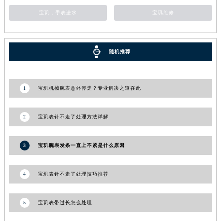
河南省周口市川汇区七一路宝玑售后服务中心（需提前预约）
宝玑，手表进水
宝玑维修
河南省驻马店市驿城区乐山大道与置地大道交叉口宝玑售后服务中心（需提前预约）
湖北省鄂州市鄂城区文星大道宝玑售后服务中心（需提前预约）
随机推荐
湖北省黄冈市黄州区赤壁大道宝玑售后服务中心（需提前预约）
湖北省黄石市黄石港区武汉路宝玑售后服务中心（需提前预约）
湖北省荆门市东宝中天街步行街宝玑售后服务中心（需提前预约）
1
宝玑机械腕表意外停走？专业解决之道在此
湖北省荆州市荆州区荆中路宝玑售后服务中心（需提前预约）
湖北省十堰市茅箭区人民北路宝玑售后服务中心（需提前预约）
2
宝玑表针不走了处理方法详解
湖北省随州市曾都区青年路宝玑售后服务中心（需提前预约）
湖北省咸宁市咸安区长安大道宝玑售后服务中心（需提前预约）
3
宝玑腕表发条一直上不紧是什么原因
湖北省襄阳市樊城区长虹路与人民路交叉口宝玑售后服务中心（需提前预约）
湖北省孝感市孝南区复兴大道宝玑售后服务中心（需提前预约）
4
宝玑表针不走了处理技巧推荐
湖北省宜昌市西陵区夷陵大道与港窑路宝玑售后服务中心（需提前预约）
湖南省常德市武陵区人民路宝玑售后服务中心（需提前预约）
5
宝玑表带过长怎么处理
湖南省郴州市北湖区国庆北路宝玑售后服务中心（需提前预约）
湖南省衡阳市雁峰区解放路宝玑售后服务中心（需提前预约）