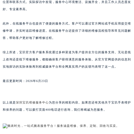
位置和联系方式。实际探访中发现，服务中心环境整洁、设施齐全，并且工作人员态度友
江西省萍乡市安源区萍安北大道与康庄路交叉口宝玑售后服务中心（需提前预约）
好、专业素养高。
江西省上饶市信州区滨江西路宝玑售后服务中心（需提前预约）
江西省新余市渝水区北湖西路宝玑售后服务中心（需提前预约）
此外，在线服务平台也提供了便捷的服务方式。客户可以通过官方网站或手机应用提交维
修申请，并实时追踪维修进度。在线服务平台还提供了详细的维修流程指导和常见问题解
江西省宜春市袁州区中山中路宝玑售后服务中心（需提前预约）
答，帮助客户更好地了解维修过程。
江西省鹰潭市月湖区胜利东路宝玑售后服务中心（需提前预约）
山东省德州市德城区东风中路宝玑售后服务中心（需提前预约）
综上所述，宝玑官方客户服务系统通过多种渠道为客户提供全方位的服务支持。无论是线
山东省东营市东营区济南路宝玑售后服务中心（需提前预约）
上咨询还是线下维修服务，都能确保客户获得满意的服务体验。从官方官网提供的信息到
山东省济南市历下区经十路11111号华润中心写字楼（万象城）15层1508室宝玑售后服务中心（需提前预约）
实地探访的实际体验再到权威媒体平台和全网真实用户的反馈均表明了这一点。
山东省济宁市任城区太白楼路宝玑售后服务中心（需提前预约）
最后更新时间：2026年6月23日
山东省莱芜市文化南路8号银座商城名表维修一楼名表维修宝玑售后服务中心（需提前预约）
山东省临沂市兰山区解放路宝玑售后服务中心（需提前预约）
山东省日照市东港区烟台路宝玑售后服务中心（需提前预约）
以上就是
深圳宝玑维修服务中心
为您分享的精彩内容。如果您还有其他关于宝玑手表维护
山东省泰安市泰山区财源街道泰山大街宝玑售后服务中心（需提前预约）
和保养的问题，可以拨打页面400电话进行咨询，我们将竭诚为您服务。
山东省威海市环翠区新威海路89号振华商厦一楼名表维修宝玑售后服务中心（需提前预约）
山东省潍坊市奎文区东风东街宝玑售后服务中心（需提前预约）
山东省枣庄市滕州市北辛路与善国路交叉口宝玑售后服务中心（需提前预约）