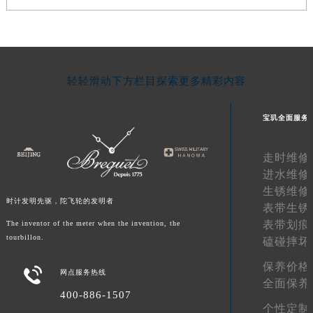
湖南省怀化市鹤城区迎丰中路宝玑售后服务中心（需提前预约）
湖南省娄底市娄星区长青街宝玑售后服务中心（需提前预约）
湖南省邵阳市双清区东风路宝玑售后服务中心（需提前预约）
湖南省湘潭市雨湖区莲城大道宝玑售后服务中心（需提前预约）
轻轻滑动下方栏目探索更多精彩内容
湖南省益阳市赫山区桃花仑路宝玑售后服务中心（需提前预约）
湖南省永州市冷水滩区永州大道与中兴路交叉口宝玑售后服务中心（需提前预约）
宝玑全面服务
湖南省岳阳市岳阳楼区东茅岭路宝玑售后服务中心（需提前预约）
湖南省张家界市永定区解放路宝玑售后服务中心（需提前预约）
走时维修
湖南省长沙市芙蓉区建湘路393号世茂环球金融中心写字楼10层1013室宝玑售后服务中心（需提前预约）
进水维修
生锈维修
湖南省株洲市芦淞区建设南路宝玑售后服务中心（需提前预约）
时计发明先驱，陀飞轮的发明者
表带生锈
甘肃省白银市白银区北京路宝玑售后服务中心（需提前预约）
表带划痕
The inventor of the meter when the invention, the
甘肃省定西市安定区解放路宝玑售后服务中心（需提前预约）
tourbillon.
磕碰摔坏
甘肃省敦煌市沙州镇阳关中路宝玑售后服务中心（需提前预约）
保养价格

甘肃省合作市人民街宝玑售后服务中心（需提前预约）
网点服务热线
全面保养
甘肃省嘉峪关市雄关区新华中路宝玑售后服务中心（需提前预约）
400-886-1507
个性定制
甘肃省金昌市金川区北京路宝玑售后服务中心（需提前预约）