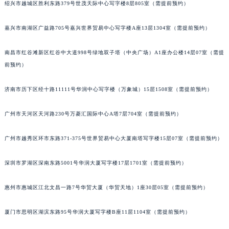
绍兴市越城区胜利东路379号世茂天际中心写字楼8层805室（需提前预约）
黑龙江省鹤岗市向阳区红军路宝玑售后服务中心（需提前预约）
黑龙江省黑河市爱辉区中央街宝玑售后服务中心（需提前预约）
嘉兴市南湖区广益路705号嘉兴世界贸易中心写字楼A座13层1304室（需提前预约）
黑龙江省鸡西市鸡冠区红军路宝玑售后服务中心（需提前预约）
南昌市红谷滩新区红谷中大道998号绿地双子塔（中央广场）A1座办公楼14层07室（需提
黑龙江省佳木斯市向阳区长安路宝玑售后服务中心（需提前预约）
前预约）
黑龙江省牡丹江市东安区太平路宝玑售后服务中心（需提前预约）
黑龙江省七台河市桃山区大同街宝玑售后服务中心（需提前预约）
济南市历下区经十路11111号华润中心写字楼（万象城）15层1508室（需提前预约）
黑龙江省齐齐哈尔市龙沙区龙华路宝玑售后服务中心（需提前预约）
黑龙江省双鸭山市尖山区新兴大街宝玑售后服务中心（需提前预约）
广州市天河区天河路230号万菱汇国际中心A塔7层704室（需提前预约）
黑龙江省绥化市北林区新华街与康庄路交叉口宝玑售后服务中心（需提前预约）
广州市越秀区环市东路371-375号世界贸易中心大厦南塔写字楼15层07室（需提前预约）
黑龙江省伊春市伊美区通河路宝玑售后服务中心（需提前预约）
吉林省白城市洮北区明仁南街宝玑售后服务中心（需提前预约）
深圳市罗湖区深南东路5001号华润大厦写字楼17层1701室（需提前预约）
吉林省白山市浑江区浑江大街宝玑售后服务中心（需提前预约）
吉林省吉林市船营区河南街宝玑售后服务中心（需提前预约）
惠州市惠城区江北文昌一路7号华贸大厦（华贸天地）1座30层05室（需提前预约）
吉林省辽源市龙山区人民大街宝玑售后服务中心（需提前预约）
吉林省梅河口市新华街道梅河大街宝玑售后服务中心（需提前预约）
厦门市思明区湖滨东路95号华润大厦写字楼B座11层1104室（需提前预约）
吉林省四平市铁东区紫气大路与南九经街交汇处宝玑售后服务中心（需提前预约）