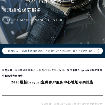
宝玑维修保养服务
2026年8月宝玑中国区售后服务网络优化升级公告
BREGUET MAINTENANCE CENTER
2026年8月宝玑全国官方售后客户服务热线：400-886-1507
宝玑官方全国统一服务热线400-886-1507，服务覆盖中国大陆、香港、澳门、台湾全部区域（非大陆需加拨“+86”）
2026年8月宝玑售后服务中心最新网点地址：
北京市朝阳区建国门外大街甲6号华熙国际中心写字楼D座11层1102室（北京总部）（需提前预约）
▲
官网公告>
北京市东城区东长安街1号东方广场写字楼W3座6层602室（需提前预约）
▼
天津市和平区赤峰道136号天津国际金融中心写字楼26层2603室（需提前预约）
上海市徐汇区虹桥路3号港汇中心写字楼2座37层3705室（需提前预约）
当前位置：
宝玑维修服务中心
>
问题/知识/资讯
>
深圳
> 2026最新Breguet宝玑客户服务
上海市黄浦区南京东路299号宏伊国际广场写字楼8层806室（需提前预约）
中心地址考察报告
南京市秦淮区中山南路1号（新街口）南京中心写字楼22层C1-1室（需提前预约）
2026最新Breguet宝玑客户服务中心地址考察报告
常州市新北区龙锦路1590号现代传媒中心写字楼5号楼10层1008室（需提前预约）
徐州市鼓楼区淮海东路29号苏宁广场IFC国际金融中心写字楼35层3508室（需提前预约）
扬州市邗江区国展路29号星耀天地写字楼1号楼18层1803室（需提前预约）
盐城市盐都区世纪大道5号盐城金融城写字楼1号楼16层1604室（需提前预约）
【宝玑维修】2026年6月23日，根据宝玑官方官网的信息