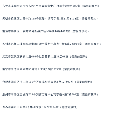
辽宁省沈阳市沈河区中街路83号亨得利名表维修授权店1楼宝玑售后服务中心（需提前预约）
东莞市东城街道鸿福东路1号民盈国贸中心T1写字楼9层907室（需提前预约）
北京市朝阳区建国门外大街甲6号华熙国际中心D座11层1102室宝玑售后服务中心（北京总部）（需提前预约）
无锡市梁溪区人民中路139号恒隆广场写字楼1座11层1104室（需提前预约）
北京市东城区东长安街1号王府井东方广场W3座6层602室宝玑售后服务中心（需提前预约）
河北省保定市竞秀区朝阳北大街北国先天下宝玑售后服务中心（需提前预约）
南通市崇川区工农路57号圆融广场写字楼16层1603室（需提前预约）
内蒙古自治区阿拉善盟市左旗土尔扈特大街宝玑售后服务中心（需提前预约）
内蒙古自治区巴彦淖尔市临河区新华街宝玑售后服务中心（需提前预约）
苏州市苏州工业园区星港街199号苏州中心办公楼C座22层08室（需提前预约）
内蒙古自治区包头市青山区幸福路甲3号王府井百货名表维修宝玑售后服务中心（需提前预约）
武汉市江汉区解放大道686号世界贸易大厦38层09室（需提前预约）
内蒙古自治区赤峰市红山区哈达街宝玑售后服务中心（需提前预约）
内蒙古自治区鄂尔多斯市东胜区伊金霍洛街宝玑售后服务中心（需提前预约）
南宁市青秀区金湖路59号地王大厦12楼1224室（需提前预约）
内蒙古自治区呼伦贝尔市海拉尔区中央街宝玑售后服务中心（需提前预约）
内蒙古自治区通辽市科尔沁区明仁大街宝玑售后服务中心（需提前预约）
合肥市蜀山区潜山路111号万象城华润大厦B座12楼03室（需提前预约）
内蒙古自治区乌海市海勃湾区人民南路宝玑售后服务中心（需提前预约）
内蒙古自治区乌兰察布市集宁区恩和大街宝玑售后服务中心（需提前预约）
泉州市丰泽区宝洲路729号浦西万达中心写字楼A座7楼709室（需提前预约）
内蒙古自治区锡林郭勒盟市锡林浩特市光明街与额尔敦路交叉口宝玑售后服务中心（需提前预约）
青岛市南区山东路6号华润大厦B座22层04室（需提前预约）
内蒙古自治区兴安盟市乌兰浩特市兴安大街宝玑售后服务中心（需提前预约）
山西省大同市平城区迎宾街宝玑售后服务中心（需提前预约）