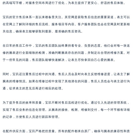
的高端写字楼，对服务空间布局进行了优化，为表主提供了更安心、舒适的售后体验。
山东省威海市环翠区新威海路89号振华商厦一楼名表维修宝玑售后服务中心（需提前预约）
山东省潍坊市奎文区东风东街宝玑售后服务中心（需提前预约）
宝玑的官方售后体系一直以来都备受关注。其官网是获取售后信息的重要渠道，表主可以
山东省枣庄市滕州市北辛路与善国路交叉口宝玑售后服务中心（需提前预约）
在官网上了解到详细的售后流程、服务项目等内容。客户服务团队也会在官网及时更新相
山东省淄博市张店区金晶大道宝玑售后服务中心（需提前预约）
关信息，确保表主能够获取到最新、最准确的售后资讯。
上海市黄浦区南京东路299号宏伊国际广场写字楼8层806室宝玑售后服务中心（需提前预约）
在日常的售后工作中，宝玑的售后团队始终秉持着专业、负责的态度。他们会对每一块送
上海市徐汇区虹桥路3号港汇中心2座37层3705室宝玑售后服务中心（需提前预约）
修的腕表进行全面细致的检测，准确判断腕表存在的问题，并制定出合理的维修方案。对
浙江省杭州市上城区钱江路1366号华润大厦A座5层503-5室宝玑售后服务中心（需提前预约）
于一些常见的问题，售后团队能够快速解决，让表主尽快拿回自己心爱的腕表。
浙江省湖州市吴兴区劳动路宝玑售后服务中心（需提前预约）
浙江省嘉兴市南湖区广益路705号嘉兴世界贸易中心A座13层1304室宝玑售后服务中心（需提前预约）
同时，宝玑还注重售后过程中的沟通。售后人员会及时向表主反馈维修进度，让表主了解
浙江省金华市金东区东市南街777号金华万达广场4号楼22楼2209室宝玑售后服务中心（需提前预约）
腕表的维修情况。如果在维修过程中发现了其他潜在的问题，售后人员也会与表主进行沟
通，征求表主的意见后再进行相应的处理。
浙江省丽水市莲都区解放街宝玑售后服务中心（需提前预约）
浙江省宁波市江北区大闸南路500号来福士广场办公楼20层2009室宝玑售后服务中心（需提前预约）
为了提升售后的效率和质量，宝玑不断对售后流程进行优化。通过引入先进的管理系统，
浙江省衢州市柯城区上街宝玑售后服务中心（需提前预约）
实现了售后业务的信息化管理。从腕表的接收、检测、维修到交付，每一个环节都有详细
浙江省绍兴市越城区胜利东路379号世茂天际中心写字楼8层805室宝玑售后服务中心（需提前预约）
的记录，方便售后人员进行跟踪和管理。
浙江省舟山市定海区解放东路宝玑售后服务中心（需提前预约）
澳门特别行政区大堂区议事亭前地（新马路）宝玑售后服务中心（需提前预约）
在配件供应方面，宝玑严格把控质量。所有的配件都来自原厂，确保与腕表的兼容性和质