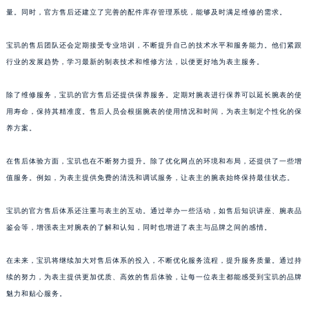
量。同时，官方售后还建立了完善的配件库存管理系统，能够及时满足维修的需求。
澳门特别行政区风顺堂区南湾大马路宝玑售后服务中心（需提前预约）
澳门特别行政区花地玛堂区关闸广场宝玑售后服务中心（需提前预约）
宝玑的售后团队还会定期接受专业培训，不断提升自己的技术水平和服务能力。他们紧跟
澳门特别行政区花王堂区大三巴商圈宝玑售后服务中心（需提前预约）
行业的发展趋势，学习最新的制表技术和维修方法，以便更好地为表主服务。
澳门特别行政区嘉模堂区官也街宝玑售后服务中心（需提前预约）
澳门省路氹城市金光大道宝玑售后服务中心（需提前预约）
除了维修服务，宝玑的官方售后还提供保养服务。定期对腕表进行保养可以延长腕表的使
澳门特别行政区望德堂区塔石广场宝玑售后服务中心（需提前预约）
用寿命，保持其精准度。售后人员会根据腕表的使用情况和时间，为表主制定个性化的保
养方案。
福建省福州市鼓楼区五四路128-1号恒力城写字楼15层03室宝玑售后服务中心（需提前预约）
福建省厦门市思明区湖滨东路95号万象城华润大厦B座11层1104室宝玑售后服务中心（需提前预约）
在售后体验方面，宝玑也在不断努力提升。除了优化网点的环境和布局，还提供了一些增
广东省潮州市潮安区新风路与潮汕路交汇处宝玑售后服务中心（需提前预约）
值服务。例如，为表主提供免费的清洗和调试服务，让表主的腕表始终保持最佳状态。
广东省广州市天河区天河路230号万菱汇国际中心A塔7层704室宝玑售后服务中心（需提前预约）
广东省广州市越秀区环市东路371-375号世界贸易中心大厦南塔15层1507室宝玑售后服务中心（需提前预约）
宝玑的官方售后体系还注重与表主的互动。通过举办一些活动，如售后知识讲座、腕表品
广东省河源市源城区越王大道宝玑售后服务中心（需提前预约）
鉴会等，增强表主对腕表的了解和认知，同时也增进了表主与品牌之间的感情。
广东省惠州市惠城区江北文昌一路7号华贸大厦1座30层3005室宝玑售后服务中心（需提前预约）
在未来，宝玑将继续加大对售后体系的投入，不断优化服务流程，提升服务质量。通过持
广东省江门市蓬江区广场西路宝玑售后服务中心（需提前预约）
续的努力，为表主提供更加优质、高效的售后体验，让每一位表主都能感受到宝玑的品牌
广东省揭阳市榕城进贤门步行街宝玑售后服务中心（需提前预约）
魅力和贴心服务。
广东省茂名市电白区水东街道迎宾大道宝玑售后服务中心（需提前预约）