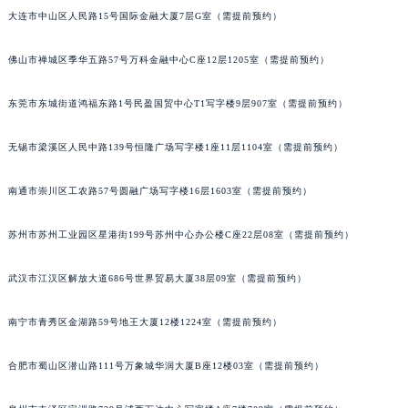
大连市中山区人民路15号国际金融大厦7层G室（需提前预约）
辽宁省铁岭市银州区南马路宝玑售后服务中心（需提前预约）
辽宁省营口市站前区市府路与渤海大街交叉口宝玑售后服务中心（需提前预约）
佛山市禅城区季华五路57号万科金融中心C座12层1205室（需提前预约）
辽宁省沈阳市沈河区中街路137号亨得利名表维修授权店1楼宝玑售后服务中心（需提前预约）
辽宁省沈阳市沈河区中街路83号亨得利名表维修授权店1楼宝玑售后服务中心（需提前预约）
东莞市东城街道鸿福东路1号民盈国贸中心T1写字楼9层907室（需提前预约）
北京市朝阳区建国门外大街甲6号华熙国际中心D座11层1102室宝玑售后服务中心（北京总部）（需提前预约）
北京市东城区东长安街1号王府井东方广场W3座6层602室宝玑售后服务中心（需提前预约）
无锡市梁溪区人民中路139号恒隆广场写字楼1座11层1104室（需提前预约）
河北省保定市竞秀区朝阳北大街北国先天下宝玑售后服务中心（需提前预约）
南通市崇川区工农路57号圆融广场写字楼16层1603室（需提前预约）
内蒙古自治区阿拉善盟市左旗土尔扈特大街宝玑售后服务中心（需提前预约）
内蒙古自治区巴彦淖尔市临河区新华街宝玑售后服务中心（需提前预约）
苏州市苏州工业园区星港街199号苏州中心办公楼C座22层08室（需提前预约）
内蒙古自治区包头市青山区幸福路甲3号王府井百货名表维修宝玑售后服务中心（需提前预约）
内蒙古自治区赤峰市红山区哈达街宝玑售后服务中心（需提前预约）
武汉市江汉区解放大道686号世界贸易大厦38层09室（需提前预约）
内蒙古自治区鄂尔多斯市东胜区伊金霍洛街宝玑售后服务中心（需提前预约）
南宁市青秀区金湖路59号地王大厦12楼1224室（需提前预约）
内蒙古自治区呼伦贝尔市海拉尔区中央街宝玑售后服务中心（需提前预约）
内蒙古自治区通辽市科尔沁区明仁大街宝玑售后服务中心（需提前预约）
合肥市蜀山区潜山路111号万象城华润大厦B座12楼03室（需提前预约）
内蒙古自治区乌海市海勃湾区人民南路宝玑售后服务中心（需提前预约）
内蒙古自治区乌兰察布市集宁区恩和大街宝玑售后服务中心（需提前预约）