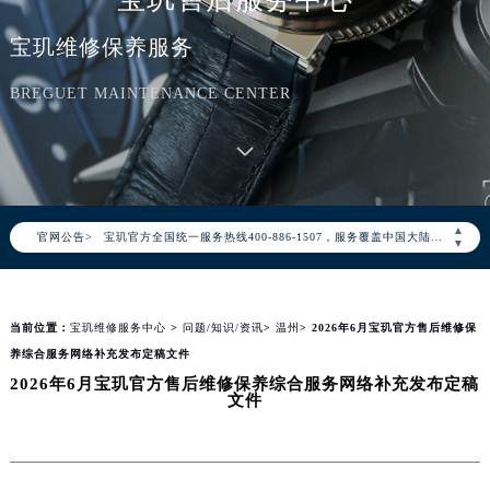
宝玑维修保养服务
BREGUET MAINTENANCE CENTER
2026年8月宝玑中国区售后服务网络优化升级公告
2026年8月宝玑全国官方售后客户服务热线：400-886-1507
▲
官网公告>
宝玑官方全国统一服务热线400-886-1507，服务覆盖中国大陆、香港、澳门、台湾全部区域（非大陆需加拨“+86”）
▼
2026年8月宝玑售后服务中心最新网点地址：
北京市朝阳区建国门外大街甲6号华熙国际中心写字楼D座11层1102室（北京总部）（需提前预约）
当前位置：
宝玑维修服务中心
>
问题/知识/资讯
>
温州
> 2026年6月宝玑官方售后维修保
北京市东城区东长安街1号东方广场写字楼W3座6层602室（需提前预约）
养综合服务网络补充发布定稿文件
天津市和平区赤峰道136号天津国际金融中心写字楼26层2603室（需提前预约）
2026年6月宝玑官方售后维修保养综合服务网络补充发布定稿
上海市徐汇区虹桥路3号港汇中心写字楼2座37层3705室（需提前预约）
文件
上海市黄浦区南京东路299号宏伊国际广场写字楼8层806室（需提前预约）
南京市秦淮区中山南路1号（新街口）南京中心写字楼22层C1-1室（需提前预约）
常州市新北区龙锦路1590号现代传媒中心写字楼5号楼10层1008室（需提前预约）