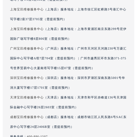
广西壮族自治区河池市金城江区金城江街道朝阳路宝玑售后服务中心（需提前预约）
上海宝玑维修服务中心
（上海店）服务地址：上海市徐汇区虹桥路3号港汇中心
广西壮族自治区贺州市八步区城东街道灵峰南路宝玑售后服务中心（需提前预约）
写字楼2座37层3705室（需提前预约）
广西壮族自治区来宾市兴宾区桂中大道宝玑售后服务中心（需提前预约）
上海宝玑维修服务中心
（上海店）服务地址：上海市黄浦区南京东路299号宏伊
广西壮族自治区柳州市城中区中山中路宝玑售后服务中心（需提前预约）
国际广场写字楼8层806室（需提前预约）
广西壮族自治区钦州市钦南区金海湾东大街宝玑售后服务中心（需提前预约）
广州宝玑维修服务中心
（广州店）服务地址：广州市天河区天河路230号万菱汇
广西壮族自治区梧州市万秀区龙湖镇高旺路宝玑售后服务中心（需提前预约）
广西壮族自治区玉林市玉州区金玉路宝玑售后服务中心（需提前预约）
国际中心写字楼A塔7层704室（需提前预约） | 广州市越秀区环市东路371-375
海南省儋州市儋州市那大镇兰洋北路宝玑售后服务中心（需提前预约）
号世界贸易中心大厦南塔写字楼15层07室（需提前预约）
海南省东方市八所镇解放西路宝玑售后服务中心（需提前预约）
深圳宝玑维修服务中心
（深圳店）服务地址：深圳市罗湖区深南东路5001号华
海南省琼海市嘉积镇东风路宝玑售后服务中心（需提前预约）
润大厦写字楼17层1701室（需提前预约）
海南省三沙市西沙区西沙群岛永兴岛北京路宝玑售后服务中心（需提前预约）
天津宝玑维修服务中心
（天津店）服务地址：天津市和平区赤峰道136号天津国
海南省三亚市吉阳区迎宾路宝玑售后服务中心（需提前预约）
际金融中心写字楼26层2603室（需提前预约）
海南省万宁市万城镇解放路宝玑售后服务中心（需提前预约）
成都宝玑维修服务中心
（成都店）服务地址：成都市锦江区人民东路6号SAC东
海南省文昌市文城镇教育东路宝玑售后服务中心（需提前预约）
海南省五指山市通什镇三月三大道宝玑售后服务中心（需提前预约）
原中心写字楼24层2406B室（需提前预约）
香港特别行政区尖沙咀区油尖旺区广东道宝玑售后服务中心（需提前预约）
服务专线：
400-886-1507