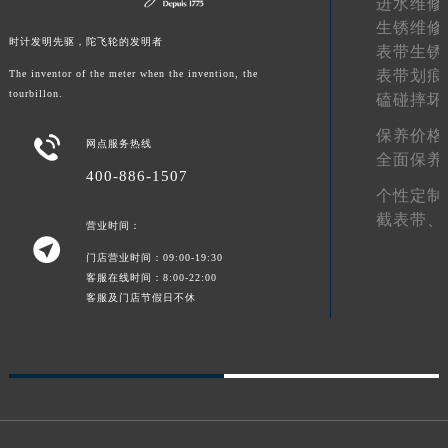
进水维修
陕西省榆林市榆阳区长兴路宝玑售后服务中心（需提前预约）
生锈维修
时计发明先驱，陀飞轮的发明者
新疆维吾尔自治区阿克苏市东大街宝玑售后服务中心（需提前预约）
表带生锈
表带划痕
The inventor of the meter when the invention, the
新疆维吾尔自治区阿拉尔市胜利大道宝玑售后服务中心（需提前预约）
tourbillon.
磕碰摔坏
新疆维吾尔自治区阿拉山口市友好路宝玑售后服务中心（需提前预约）
新疆维吾尔自治区阿勒泰市解放路宝玑售后服务中心（需提前预约）
保养价格

网点服务热线
全面保养
新疆维吾尔自治区阿图什市光明路宝玑售后服务中心（需提前预约）
400-886-1507
新疆维吾尔自治区白杨市军垦路宝玑售后服务中心（需提前预约）
个性定制
新疆维吾尔自治区北屯市团结路宝玑售后服务中心（需提前预约）
截表带、
营业时间：

新疆维吾尔自治区博乐市博乐市北京路宝玑售后服务中心（需提前预约）
门店营业时间：09:00-19:30
新疆维吾尔自治区昌吉市延安北路宝玑售后服务中心（需提前预约）
客服在线时间：8:00-22:00
客服及门店节假日不休
新疆维吾尔自治区阜康市博峰路宝玑售后服务中心（需提前预约）
新疆维吾尔自治区哈密市伊州区建国北路宝玑售后服务中心（需提前预约）
新疆维吾尔自治区和田市和田市北京西路宝玑售后服务中心（需提前预约）
新疆维吾尔自治区胡杨河市胡杨河市胡杨路宝玑售后服务中心（需提前预约）
新疆维吾尔自治区霍尔果斯市亚欧北路宝玑售后服务中心（需提前预约）
新疆维吾尔自治区喀什市解放北路宝玑售后服务中心（需提前预约）