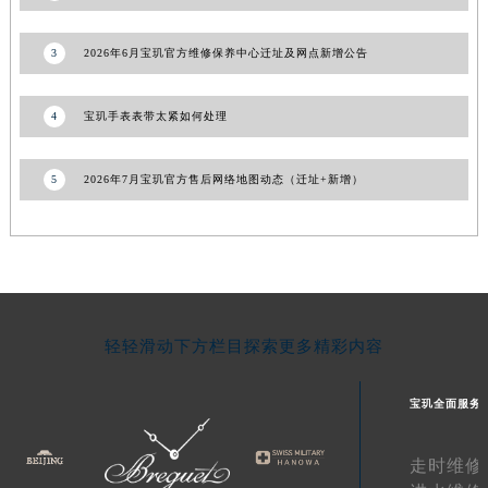
青海省果洛藏族自治州玛沁县团结路宝玑售后服务中心（需提前预约）
青海省海北藏族自治州海晏县将军路宝玑售后服务中心（需提前预约）
3
2026年6月宝玑官方维修保养中心迁址及网点新增公告
青海省海东市乐都区滨河路宝玑售后服务中心（需提前预约）
青海省海南藏族自治州共和县青海湖大街宝玑售后服务中心（需提前预约）
4
宝玑手表表带太紧如何处理
青海省海西蒙古族藏族自治州德令哈市柴达木路宝玑售后服务中心（需提前预约）
青海省黄南藏族自治州同仁市德合隆路宝玑售后服务中心（需提前预约）
5
2026年7月宝玑官方售后网络地图动态（迁址+新增）
青海省西宁市城西区海湖新区西关大道宝玑售后服务中心（需提前预约）
青海省玉树藏族自治州结古镇胜利路宝玑售后服务中心（需提前预约）
陕西省安康市汉滨区金州路宝玑售后服务中心（需提前预约）
陕西省宝鸡市渭滨区经二路宝玑售后服务中心（需提前预约）
陕西省汉中市汉台区北大街宝玑售后服务中心（需提前预约）
轻轻滑动下方栏目探索更多精彩内容
陕西省商洛市商州区州城街宝玑售后服务中心（需提前预约）
陕西省铜川市王益区红旗街宝玑售后服务中心（需提前预约）
宝玑全面服务
陕西省渭南市临渭区东风大街宝玑售后服务中心（需提前预约）
陕西省咸阳市秦都区沣西新城统一西路与白马河路交汇处宝玑售后服务中心（需提前预约）
走时维修
陕西省延安市宝塔区中心街宝玑售后服务中心（需提前预约）