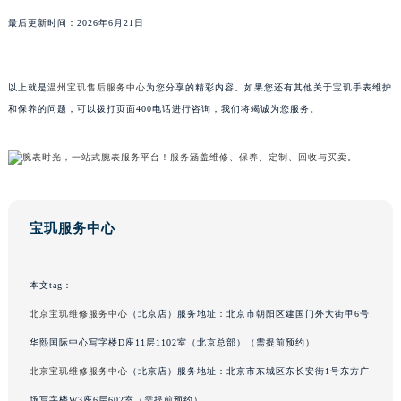
广东省梅州市梅江区金燕大道宝玑售后服务中心（需提前预约）
最后更新时间：2026年6月21日
广东省清远市清城区湖西路宝玑售后服务中心（需提前预约）
广东省汕头市龙湖区长平路宝玑售后服务中心（需提前预约）
以上就是
温州宝玑售后服务中心
为您分享的精彩内容。如果您还有其他关于宝玑手表维护
广东省汕尾市城区香洲街道园林社区翠园街宝玑售后服务中心（需提前预约）
和保养的问题，可以拨打页面400电话进行咨询，我们将竭诚为您服务。
广东省韶关市武江区芙蓉新区与老城中心交汇处宝玑售后服务中心（需提前预约）
广东省深圳市罗湖区深南东路5001号华润大厦17层1701室宝玑售后服务中心（需提前预约）
广东省阳江市江城区东风一路宝玑售后服务中心（需提前预约）
广东省云浮市云城区金山路宝玑售后服务中心（需提前预约）
广东省湛江市赤坎区观海北路宝玑售后服务中心（需提前预约）
宝玑服务中心
广东省肇庆市端州区信安大道与砚都大道交汇处宝玑售后服务中心（需提前预约）
广西壮族自治区百色市右江区中山二路宝玑售后服务中心（需提前预约）
本文tag：
广西壮族自治区北海市海城区北京路宝玑售后服务中心（需提前预约）
北京宝玑维修服务中心
（北京店）服务地址：北京市朝阳区建国门外大街甲6号
广西壮族自治区崇左市江州区石景林街道友谊大道与丽川路交汇处宝玑售后服务中心（需提前预约）
华熙国际中心写字楼D座11层1102室（北京总部）（需提前预约）
广西壮族自治区防城港市港口区金花茶大道宝玑售后服务中心（需提前预约）
广西壮族自治区贵港市港北区港城街道布山大道与仙衣路交叉口宝玑售后服务中心（需提前预约）
北京宝玑维修服务中心
（北京店）服务地址：北京市东城区东长安街1号东方广
广西壮族自治区桂林市秀峰区红岭路宝玑售后服务中心（需提前预约）
场写字楼W3座6层602室（需提前预约）