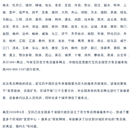
衡水、牡丹江、德州、聊城、包头、淮安、宜昌、许昌、邢台、宿迁、丽水、蚌埠、上
福建省莆田市城厢区霞林街道荔华东大道宝玑售后服务中心（需提前预约）
饶、晋中、葫芦岛、四平、宜春、滁州、大同、舟山、绵阳、天水、德阳、承德、绥化、
福建省三明市三元区东乾二路宝玑售后服务中心（需提前预约）
马鞍山、三明、滨州、黄冈、赤峰、荆州、通化、鸡西、佳木斯、黑河、连云港、阜阳、
福建省漳州市龙文区步港路宝玑售后服务中心（需提前预约）
吉安、枣庄、永州、清远、揭阳、梧州、渭南、延安、长治、运城、淮南、莆田、荆门、
江苏省常州市新北区龙锦路1590号现代传媒中心5号楼10层1008室宝玑售后服务中心（需提前预约）
益阳、梅州、达州、榆林、威海、九江、济宁、齐齐哈尔、南阳、常德、呼伦贝尔、丹
江苏省淮安市清江浦区淮海北路宝玑售后服务中心（需提前预约）
东、锦州、辽阳、辽源、衢州、安庆、龙岩、宁德、鹰潭、泰安、商丘、驻马店、咸宁、
江苏省连云港市海州区通灌北路宝玑售后服务中心（需提前预约）
江门、茂名、玉林、乐山、南充、雅安、宝鸡、柳州、拉萨、丽江、张家界、襄阳、株
洲、遵义、鄂尔多斯、阳泉、昆山、黄石、湘潭、十堰、漳州、攀枝花、香港、台北等，
江苏省南京市秦淮区中山南路1号南京中心22层22-C1-C3室宝玑售后服务中心（需提前预约）
共计360+网点，均有宝玑官方售后服务网点，详细信息需拨打宝玑全国官方售后服务热
江苏省宿迁市宿城区西湖路宝玑售后服务中心（需提前预约）
线400-886-1507进行咨询。
江苏省泰州市海陵区永定东路399号置地商务中心东塔（华润万象城）17层1706室宝玑售后服务中心（需提前预约）
江苏省徐州市鼓楼区淮海东路29号苏宁广场IFC国际金融中心35层3508室宝玑售后服务中心（需提前预约）
此次售后网络的优化，是宝玑中国区近年来规模最为宏大的服务升级项目。该项目聚焦
江苏省盐城市盐都区世纪大道5号盐城金融城写字楼1号楼16层1604室宝玑售后服务中心（需提前预约）
于“直营提效、店面扩充、区域平衡”三个主要方向，对全国原有的售后网点进行了装修更
江苏省扬州市邗江区国展路29号星耀天地写字楼1号楼18层1803室宝玑售后服务中心（需提前预约）
新、设备换代以及人员培训，同时在多个城市增设了服务点。
江苏省镇江市京口区中山东路宝玑售后服务中心（需提前预约）
截至2026年6月，宝玑已在全国多个省级行政区设立了官方售后维修服务中心，形成了覆
江西省抚州市临川区赣东大道宝玑售后服务中心（需提前预约）
盖多个区域的“直营中心 + 服务点”双轨网络，有效解决了以往部分地区存在的“售后难、
江西省赣州市章贡区文清路宝玑售后服务中心（需提前预约）
距离远、预约久”等问题。
江西省吉安市吉州区井冈山大道宝玑售后服务中心（需提前预约）