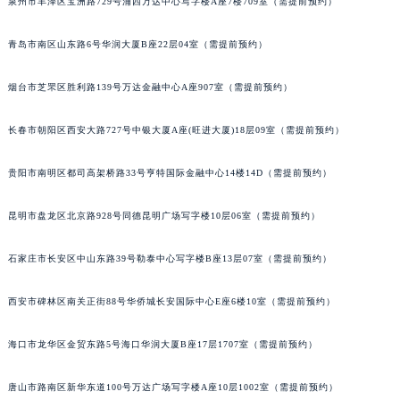
泉州市丰泽区宝洲路729号浦西万达中心写字楼A座7楼709室（需提前预约）
内蒙古自治区锡林郭勒盟市锡林浩特市光明街与额尔敦路交叉口宝玑售后服务中心（需提前预约）
内蒙古自治区兴安盟市乌兰浩特市兴安大街宝玑售后服务中心（需提前预约）
青岛市南区山东路6号华润大厦B座22层04室（需提前预约）
山西省大同市平城区迎宾街宝玑售后服务中心（需提前预约）
烟台市芝罘区胜利路139号万达金融中心A座907室（需提前预约）
山西省晋城市城区黄华街宝玑售后服务中心（需提前预约）
山西省晋中市榆次区顺城街宝玑售后服务中心（需提前预约）
长春市朝阳区西安大路727号中银大厦A座(旺进大厦)18层09室（需提前预约）
山西省临汾市尧都区解放路宝玑售后服务中心（需提前预约）
山西省吕梁市离石区永宁中路与建设街交叉口宝玑售后服务中心（需提前预约）
贵阳市南明区都司高架桥路33号亨特国际金融中心14楼14D（需提前预约）
山西省朔州市朔城区怡西路与鄯阳西街交汇处宝玑售后服务中心（需提前预约）
昆明市盘龙区北京路928号同德昆明广场写字楼10层06室（需提前预约）
山西省忻州市忻府区和平东街与七一南路交叉口宝玑售后服务中心（需提前预约）
山西省阳泉市郊区平阳东街与新城大道交叉口宝玑售后服务中心（需提前预约）
石家庄市长安区中山东路39号勒泰中心写字楼B座13层07室（需提前预约）
山西省运城市盐湖区河东街宝玑售后服务中心（需提前预约）
山西省长治市潞州区英雄中路宝玑售后服务中心（需提前预约）
西安市碑林区南关正街88号华侨城长安国际中心E座6楼10室（需提前预约）
山西省太原市迎泽区迎泽街道解放路15号亨得利名表维修授权店3楼宝玑售后服务中心（需提前预约）
天津市和平区赤峰道136号天津国际金融中心26层2603室宝玑售后服务中心（需提前预约）
海口市龙华区金贸东路5号海口华润大厦B座17层1707室（需提前预约）
安徽省安庆市迎江区人民路宝玑售后服务中心（需提前预约）
唐山市路南区新华东道100号万达广场写字楼A座10层1002室（需提前预约）
安徽省蚌埠市蚌山区淮河路宝玑售后服务中心（需提前预约）