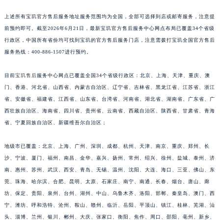
安徽省亳州市谯城区魏武大道宝玑售后服务中心（需提前预约）
上述所有宝玑官方售后服务地址服务范围均为全国，全部可选择到店或邮寄服务，注意提
安徽省池州市贵池区长江路宝玑售后服务中心（需提前预约）
前预约即可。截至2026年6月21日，最新宝玑官方售后服务中心网点布局已覆盖34个省级
安徽省滁州市琅琊区南谯北路宝玑售后服务中心（需提前预约）
行政区，中国所有省份均可找到宝玑的官方售后服务门店，注意需拨打宝玑全国官方售后
安徽省阜阳市颍州区颍州北路宝玑售后服务中心（需提前预约）
服务热线：400-886-1507进行预约。
安徽省淮北市相山区淮海路宝玑售后服务中心（需提前预约）
目前
宝玑售后
服务中心网点已覆盖全国34个省级行政区：北京、上海、天津、重庆、澳
安徽省淮南市田家庵区国庆中路宝玑售后服务中心（需提前预约）
门、香港、河北省、山西省、内蒙古自治区、辽宁省、吉林省、黑龙江省、江苏省、浙江
安徽省黄山市屯溪区黄山西路宝玑售后服务中心（需提前预约）
省、安徽省、福建省、江西省、山东省、台湾省、河南省、湖北省、湖南省、广东省、广
安徽省六安市金安区解放中路宝玑售后服务中心（需提前预约）
西壮族自治区、海南省、四川省、贵州省、云南省、西藏自治区、陕西省、甘肃省、青海
安徽省马鞍山市雨山区湖南西路宝玑售后服务中心（需提前预约）
省、宁夏回族自治区、新疆维吾尔自治区；
安徽省宿州市埇桥区人民中路宝玑售后服务中心（需提前预约）
地级市已覆盖：北京、上海、广州、深圳、成都、杭州、天津、南京、重庆、郑州、长
安徽省铜陵市铜官区石城大道宝玑售后服务中心（需提前预约）
沙、宁波、厦门、福州、南昌、金华、嘉兴、扬州、常州、绍兴、徐州、盐城、泰州、济
安徽省芜湖市镜湖区中山路步行街宝玑售后服务中心（需提前预约）
南、惠州、苏州、武汉、西安、青岛、无锡、温州、沈阳、大连、海口、三亚、佛山、东
安徽省宣城市宣州区叠嶂西路宝玑售后服务中心（需提前预约）
莞、珠海、哈尔滨、合肥、昆明、太原、石家庄、南宁、南通、长春、烟台、唐山、廊
福建省龙岩市新罗区九一南路宝玑售后服务中心（需提前预约）
坊、保定、贵阳、泉州、台州、湖州、中山、乌鲁木齐、洛阳、邯郸、秦皇岛、澳门、西
福建省南平市建阳区人民西路宝玑售后服务中心（需提前预约）
宁、潍坊、呼和浩特、沧州、鞍山、赣州、临沂、岳阳、平顶山、镇江、桂林、芜湖、汕
福建省宁德市蕉城区天湖东路宝玑售后服务中心（需提前预约）
头、淄博、兰州、银川、郴州、大庆、张家口、衡阳、焦作、周口、邵阳、亳州、新乡、