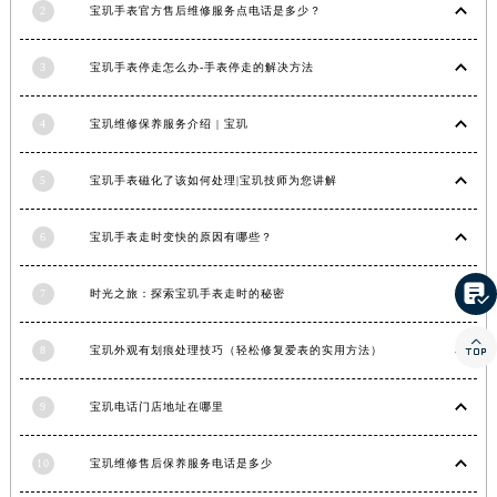
2
宝玑手表官方售后维修服务点电话是多少？
湖南省常德市武陵区人民路宝玑售后服务中心（需提前预约）
湖南省郴州市北湖区国庆北路宝玑售后服务中心（需提前预约）
3
宝玑手表停走怎么办-手表停走的解决方法
湖南省衡阳市雁峰区解放路宝玑售后服务中心（需提前预约）
湖南省怀化市鹤城区迎丰中路宝玑售后服务中心（需提前预约）
4
宝玑维修保养服务介绍 | 宝玑
湖南省娄底市娄星区长青街宝玑售后服务中心（需提前预约）
湖南省邵阳市双清区东风路宝玑售后服务中心（需提前预约）
5
宝玑手表磁化了该如何处理|宝玑技师为您讲解
湖南省湘潭市雨湖区莲城大道宝玑售后服务中心（需提前预约）
6
宝玑手表走时变快的原因有哪些？
湖南省益阳市赫山区桃花仑路宝玑售后服务中心（需提前预约）
湖南省永州市冷水滩区永州大道与中兴路交叉口宝玑售后服务中心（需提前预约）

7
时光之旅：探索宝玑手表走时的秘密
湖南省岳阳市岳阳楼区东茅岭路宝玑售后服务中心（需提前预约）
湖南省张家界市永定区解放路宝玑售后服务中心（需提前预约）

8
宝玑外观有划痕处理技巧（轻松修复爱表的实用方法）
湖南省长沙市芙蓉区建湘路393号世茂环球金融中心写字楼10层1013室宝玑售后服务中心（需提前预约）
湖南省株洲市芦淞区建设南路宝玑售后服务中心（需提前预约）
9
宝玑电话门店地址在哪里
甘肃省白银市白银区北京路宝玑售后服务中心（需提前预约）
甘肃省定西市安定区解放路宝玑售后服务中心（需提前预约）
10
宝玑维修售后保养服务电话是多少
甘肃省敦煌市沙州镇阳关中路宝玑售后服务中心（需提前预约）