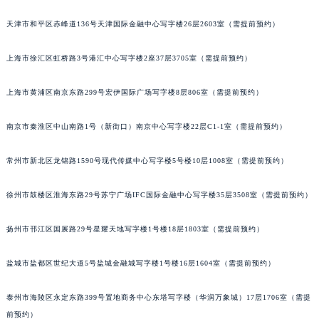
福州市鼓楼区五四路128-1号恒力城写字楼15层03室（需提前预约）
天津市和平区赤峰道136号天津国际金融中心写字楼26层2603室（需提前预约）
成都市锦江区人民东路6号SAC东原中心写字楼24层2406B室（需提前预约）
重庆市江北区观音桥步行街2号融恒时代广场写字楼9层902室（需提前预约）
上海市徐汇区虹桥路3号港汇中心写字楼2座37层3705室（需提前预约）
长沙市芙蓉区定王台街道建湘路393号世茂环球金融中心写字楼（芙蓉广场）10层13室（需提前预约）
上海市黄浦区南京东路299号宏伊国际广场写字楼8层806室（需提前预约）
郑州市二七区铭功路10号华润大厦写字楼29层2905室（需提前预约）
太原市迎泽区解放路15号亨得利名表服务中心（品牌授权店）3层整层（需提前预约）
南京市秦淮区中山南路1号（新街口）南京中心写字楼22层C1-1室（需提前预约）
沈阳市沈河区中街路137号亨得利名表服务中心（品牌授权店）1层整层（需提前预约）
沈阳市沈河区中街路83号亨得利名表服务中心（品牌授权店）1层整层（需提前预约）
常州市新北区龙锦路1590号现代传媒中心写字楼5号楼10层1008室（需提前预约）
乌鲁木齐市天山区红山路26号时代广场（CCMALL）C座17层17-B（需提前预约）
温州市鹿城区锦绣路1067号置信广场10层1015室（需提前预约）
徐州市鼓楼区淮海东路29号苏宁广场IFC国际金融中心写字楼35层3508室（需提前预约）
哈尔滨市道里区友谊西路600号富力中心T2座写字楼29层03室（需提前预约）
扬州市邗江区国展路29号星耀天地写字楼1号楼18层1803室（需提前预约）
大连市中山区人民路15号国际金融大厦7层G室（需提前预约）
佛山市禅城区季华五路57号万科金融中心C座12层1205室（需提前预约）
盐城市盐都区世纪大道5号盐城金融城写字楼1号楼16层1604室（需提前预约）
东莞市东城街道鸿福东路1号民盈国贸中心T1写字楼9层907室（需提前预约）
无锡市梁溪区人民中路139号恒隆广场写字楼1座11层1104室（需提前预约）
泰州市海陵区永定东路399号置地商务中心东塔写字楼（华润万象城）17层1706室（需提
南通市崇川区工农路57号圆融广场写字楼16层1603室（需提前预约）
前预约）