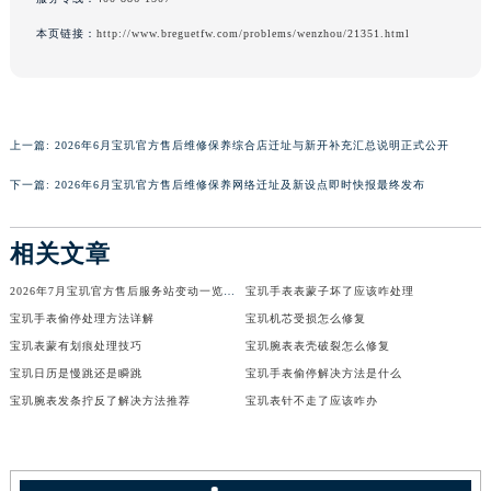
香港特别行政区金钟区中西区金钟道宝玑售后服务中心（需提前预约）
本页链接：
http://www.breguetfw.com/problems/wenzhou/21351.html
香港特别行政区九龙区油尖旺区弥敦道宝玑售后服务中心（需提前预约）
香港特别行政区铜锣湾区湾仔区轩尼诗道宝玑售后服务中心（需提前预约）
河南省安阳市文峰区解放大道宝玑售后服务中心（需提前预约）
上一篇:
2026年6月宝玑官方售后维修保养综合店迁址与新开补充汇总说明正式公开
河南省鹤壁市淇滨区九州路宝玑售后服务中心（需提前预约）
河南省济源市沁园街道济水大道宝玑售后服务中心（需提前预约）
下一篇:
2026年6月宝玑官方售后维修保养网络迁址及新设点即时快报最终发布
河南省焦作市解放区解放路宝玑售后服务中心（需提前预约）
河南省开封市鼓楼区中山路宝玑售后服务中心（需提前预约）
相关文章
河南省洛阳市西工区中州中路与解放路交叉口宝玑售后服务中心（需提前预约）
2026年7月宝玑官方售后服务站变动一览（搬迁及新增）
宝玑手表表蒙子坏了应该咋处理
河南省漯河市源汇区交通路宝玑售后服务中心（需提前预约）
宝玑手表偷停处理方法详解
宝玑机芯受损怎么修复
河南省南阳市宛城区范蠡东路与南都路交叉口宝玑售后服务中心（需提前预约）
宝玑表蒙有划痕处理技巧
宝玑腕表表壳破裂怎么修复
河南省平顶山市卫东区建设路宝玑售后服务中心（需提前预约）
宝玑日历是慢跳还是瞬跳
宝玑手表偷停解决方法是什么
河南省濮阳市大华龙区开州路绿城路交叉口宝玑售后服务中心（需提前预约）
宝玑腕表发条拧反了解决方法推荐
宝玑表针不走了应该咋办
河南省三门峡市湖滨区和平路宝玑售后服务中心（需提前预约）
河南省商丘市梁园区神火大道宝玑售后服务中心（需提前预约）
河南省新乡市红旗区人民路宝玑售后服务中心（需提前预约）