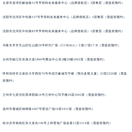
太原市迎泽区解放路15号亨得利名表服务中心（品牌授权店）3层整层（需提前预约）
吉林省辽源市龙山区人民大街宝玑售后服务中心（需提前预约）
吉林省梅河口市新华街道梅河大街宝玑售后服务中心（需提前预约）
沈阳市沈河区中街路137号亨得利名表服务中心（品牌授权店）1层整层（需提前预约）
吉林省四平市铁东区紫气大路与南九经街交汇处宝玑售后服务中心（需提前预约）
吉林省松原市宁江区五环大街宝玑售后服务中心（需提前预约）
沈阳市沈河区中街路83号亨得利名表服务中心（品牌授权店）1层整层（需提前预约）
吉林省通化市东昌区环通乡江南大街宝玑售后服务中心（需提前预约）
乌鲁木齐市天山区红山路26号时代广场（CCMALL）C座17层17-B（需提前预约）
吉林省延边市延吉市解放路宝玑售后服务中心（需提前预约）
辽宁省鞍山市铁东区站前街宝玑售后服务中心（需提前预约）
台州市椒江区东海大道1800号腾达中心东1幢20楼2002室（需提前预约）
辽宁省本溪市平山区胜利路宝玑售后服务中心（需提前预约）
辽宁省朝阳市双塔区新华路宝玑售后服务中心（需提前预约）
呼和浩特市玉泉区大学西街70号华润万象城写字楼（鄂尔多斯大厦）23层2326室（需提
辽宁省丹东市振兴区七经街宝玑售后服务中心（需提前预约）
前预约）
辽宁省抚顺市新抚区东一路宝玑售后服务中心（需提前预约）
兰州市七里河区西津西路16号兰州中心写字楼20层2002室（需提前预约）
辽宁省阜新市海州区解放大街宝玑售后服务中心（需提前预约）
辽宁省葫芦岛市连山区中央路宝玑售后服务中心（需提前预约）
温州市鹿城区锦绣路1067号置信广场10层1015室（需提前预约）
辽宁省锦州市古塔区中央大街宝玑售后服务中心（需提前预约）
辽宁省辽阳市白塔区新运大街宝玑售后服务中心（需提前预约）
哈尔滨市南岗区东大直街146号上和置地广场金座12层1214室（需提前预约）
辽宁省盘锦市兴隆台区石油大街宝玑售后服务中心（需提前预约）