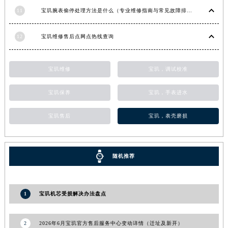
甘肃省合作市人民街宝玑售后服务中心（需提前预约）
11
宝玑腕表偷停处理方法是什么（专业维修指南与常见故障排查）
甘肃省嘉峪关市雄关区新华中路宝玑售后服务中心（需提前预约）
12
宝玑维修售后点网点热线查询
甘肃省金昌市金川区北京路宝玑售后服务中心（需提前预约）
甘肃省酒泉市肃州区西大街宝玑售后服务中心（需提前预约）
甘肃省临夏市城南街道团结路宝玑售后服务中心（需提前预约）
宝玑维修
宝玑，调试校准
甘肃省陇南市武都区人民路宝玑售后服务中心（需提前预约）
宝玑保养
宝玑，手表进水
甘肃省平凉市崆峒区西大街宝玑售后服务中心（需提前预约）
甘肃省庆阳市西峰区南大街宝玑售后服务中心（需提前预约）
宝玑售后
宝玑，表壳磨损
甘肃省天水市秦州区民主路宝玑售后服务中心（需提前预约）
甘肃省武威市凉州区迎宾路宝玑售后服务中心（需提前预约）
甘肃省张掖市甘州区民乐北路宝玑售后服务中心（需提前预约）
随机推荐
宁夏回族自治区固原市原州区文化街宝玑售后服务中心（需提前预约）
宁夏回族自治区石嘴山市大武口区贺兰山路宝玑售后服务中心（需提前预约）
1
宝玑机芯受损解决办法盘点
宁夏回族自治区吴忠市利通区开元大道宝玑售后服务中心（需提前预约）
宁夏回族自治区银川市兴庆区新华东路97号新百中心C馆一层C1-18号商铺宝玑售后服务中心（需提前预约）
2
2026年6月宝玑官方售后服务中心变动详情（迁址及新开）
宁夏回族自治区中卫市沙坡头区鼓楼东街宝玑售后服务中心（需提前预约）