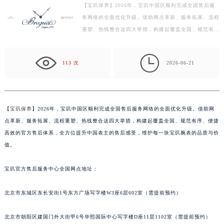
【宝玑保养】2026年，宝玑中国区顺利完成全国售后服
徐州市鼓楼区淮海东路29号苏宁广场IFC国际金融中心写字楼35层3508室（需提前预约）
务网络的全面优化升级。借助网点革新、服务拓展、流程
扬州市邗江区国展路29号星耀天地写字楼1号楼18层1803室（需提前预约）
重塑、热线整合这四大举措，构建起覆盖全国、规范有
盐城市盐都区世纪大道5号盐城金融城写字楼1号楼16层1604室（需提前预约）
序、便捷高效的官方售后体系，全方位提升中国表主的售
泰州市海陵区永定东路399号置地商务中心东塔写字楼（华润万象城）17层1706室（需提前预约）
后…

113 次
2026-06-21
宁波市江北区大闸南路500号来福士广场办公楼20层2009室（需提前预约）
杭州市上城区钱江路1366号华润大厦写字楼A座5层503-5室（需提前预约）
金华市金东区东市南街777号金华万达广场写字楼4号楼22层2209室（需提前预约）
绍兴市越城区胜利东路379号世茂天际中心写字楼8层805室（需提前预约）
【
宝玑保养
】2026年，宝玑中国区顺利完成全国售后服务网络的全面优化升级。借助网
点革新、服务拓展、流程重塑、热线整合这四大举措，构建起覆盖全国、规范有序、便捷
嘉兴市南湖区广益路705号嘉兴世界贸易中心写字楼A座13层1304室（需提前预约）
高效的官方售后体系，全方位提升中国表主的售后感受，维护每一块宝玑腕表的品质与价
南昌市红谷滩新区红谷中大道998号绿地双子塔（中央广场）A1座办公楼14层07室（需提前预约）
值。
济南市历下区经十路11111号华润中心写字楼（万象城）15层1508室（需提前预约）
广州市天河区天河路230号万菱汇国际中心写字楼A塔7层704室（需提前预约）
宝玑官方售后服务中心全国网点地址：
广州市越秀区环市东路371-375号世界贸易中心大厦南塔写字楼15层07室（需提前预约）
深圳市罗湖区深南东路5001号华润大厦写字楼17层1701室（需提前预约）
北京市东城区东长安街1号东方广场写字楼W3座6层602室（需提前预约）
惠州市惠城区江北文昌一路7号华贸大厦写字楼1座30层05室（需提前预约）
北京市朝阳区建国门外大街甲6号华熙国际中心写字楼D座11层1102室（需提前预约）
厦门市思明区湖滨东路95号华润大厦写字楼B座11层1104室（需提前预约）