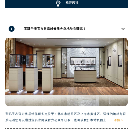
推荐阅读
河南省信阳市浉河区东方红大道宝玑售后服务中心（需提前预约）
河南省许昌市魏都区建安大道与八龙路交叉口宝玑售后服务中心（需提前预约）
河南省郑州市二七区民主路10号华润大厦29层2905室宝玑售后服务中心（需提前预约）
1
宝玑手表官方售后维修服务点地址在哪呢？
河南省周口市川汇区七一路宝玑售后服务中心（需提前预约）
河南省驻马店市驿城区乐山大道与置地大道交叉口宝玑售后服务中心（需提前预约）
湖北省鄂州市鄂城区文星大道宝玑售后服务中心（需提前预约）
湖北省黄冈市黄州区赤壁大道宝玑售后服务中心（需提前预约）
湖北省黄石市黄石港区武汉路宝玑售后服务中心（需提前预约）
湖北省荆门市东宝中天街步行街宝玑售后服务中心（需提前预约）
湖北省荆州市荆州区荆中路宝玑售后服务中心（需提前预约）
湖北省十堰市茅箭区人民北路宝玑售后服务中心（需提前预约）
湖北省随州市曾都区青年路宝玑售后服务中心（需提前预约）
湖北省咸宁市咸安区长安大道宝玑售后服务中心（需提前预约）
宝玑手表官方售后维修服务点位于：北京市朝阳区及上海市黄浦区。详细的地址与联
湖北省襄阳市樊城区长虹路与人民路交叉口宝玑售后服务中心（需提前预约）
系电话您可以通过宝玑官网或官方公众号获取，也可以拨打本站页面上......
详情 >
湖北省孝感市孝南区复兴大道宝玑售后服务中心（需提前预约）
湖北省宜昌市西陵区夷陵大道与港窑路宝玑售后服务中心（需提前预约）