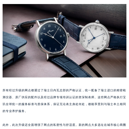
江西省景德镇市珠山区珠山中路宝玑售后服务中心（需提前预约）
江西省九江市浔阳区浔阳路宝玑售后服务中心（需提前预约）
江西省南昌市红谷滩新区红谷中大道998号绿地双子塔（中央广场）A1座办公楼14层1407室宝玑售后服务中心（需提前预约）
江西省萍乡市安源区萍安北大道与康庄路交叉口宝玑售后服务中心（需提前预约）
江西省上饶市信州区滨江西路宝玑售后服务中心（需提前预约）
江西省新余市渝水区北湖西路宝玑售后服务中心（需提前预约）
江西省宜春市袁州区中山中路宝玑售后服务中心（需提前预约）
江西省鹰潭市月湖区胜利东路宝玑售后服务中心（需提前预约）
山东省德州市德城区东风中路宝玑售后服务中心（需提前预约）
山东省东营市东营区济南路宝玑售后服务中心（需提前预约）
山东省济南市历下区经十路11111号华润中心写字楼（万象城）15层1508室宝玑售后服务中心（需提前预约）
所有经过升级的网点都通过了瑞士日内瓦总部的严格认证，统一配备了瑞士进口的精密检
山东省济宁市任城区太白楼路宝玑售后服务中心（需提前预约）
测仪器、原厂供应的配件以及经过品牌专项培训认证的资深制表师。这些网点严格执行宝
山东省莱芜市文化南路8号银座商城名表维修一楼名表维修宝玑售后服务中心（需提前预约）
玑全球统一的服务标准与质保体系，保证无论表主身处何处，都能享受到与瑞士本土相同
山东省临沂市兰山区解放路宝玑售后服务中心（需提前预约）
的专业养护服务。
山东省日照市东港区烟台路宝玑售后服务中心（需提前预约）
此外，此次升级还全面增强了网点的私密性与舒适度。新的网点大多选址在城市核心商圈
山东省泰安市泰山区财源街道泰山大街宝玑售后服务中心（需提前预约）