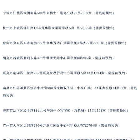
苏州市苏州工业园区星港街199号苏州中心办公楼C座22层08室（需提前预约）
宁波市江北区大闸南路500号来福士广场办公楼20层2009室（需提前预约）
武汉市江汉区解放大道686号世界贸易大厦38层09室（需提前预约）
南宁市青秀区金湖路59号地王大厦12楼1224室（需提前预约）
杭州市上城区钱江路1366号华润大厦写字楼A座5层503-5室（需提前预约）
合肥市蜀山区潜山路111号万象城华润大厦B座12楼03室（需提前预约）
泉州市丰泽区宝洲路729号浦西万达中心写字楼A座7楼709室（需提前预约）
金华市金东区东市南街777号金华万达广场写字楼4号楼22层2209室（需提前预约）
青岛市南区山东路6号华润大厦B座22层04室（需提前预约）
绍兴市越城区胜利东路379号世茂天际中心写字楼8层805室（需提前预约）
烟台市芝罘区胜利路139号万达金融中心A座907室（需提前预约）
长春市朝阳区西安大路727号中银大厦A座(旺进大厦)18层09室（需提前预约）
嘉兴市南湖区广益路705号嘉兴世界贸易中心写字楼A座13层1304室（需提前预约）
贵阳市南明区都司高架桥路33号亨特国际金融中心14楼14D（需提前预约）
昆明市盘龙区北京路928号同德昆明广场写字楼10层06室（需提前预约）
南昌市红谷滩新区红谷中大道998号绿地双子塔（中央广场）A1座办公楼14层07室（需提
石家庄市长安区中山东路39号勒泰中心写字楼B座13层07室（需提前预约）
前预约）
西安市碑林区南关正街88号华侨城长安国际中心E座6楼10室（需提前预约）
济南市历下区经十路11111号华润中心写字楼（万象城）15层1508室（需提前预约）
海口市龙华区金贸东路5号海口华润大厦B座17层1707室（需提前预约）
唐山市路南区新华东道100号万达广场写字楼A座10层1002室（需提前预约）
广州市天河区天河路230号万菱汇国际中心写字楼A塔7层704室（需提前预约）
台州市椒江区东海大道1800号腾达中心东1幢20楼2002室（需提前预约）
内蒙古自治区呼和浩特市玉泉区大学西街70号华润万象城写字楼（鄂尔多斯大厦）23层2326室（需提前预约）