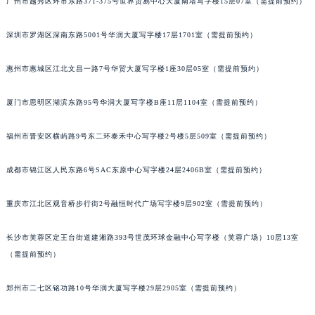
广州市越秀区环市东路371-375号世界贸易中心大厦南塔写字楼15层07室（需提前预约）
甘肃省兰州市七里河区西津西路16号兰州中心写字楼21层2102室（需提前预约）
重庆市解放碑渝中区民权路28号英利国际金融中心写字楼20层01室（需提前预约）
深圳市罗湖区深南东路5001号华润大厦写字楼17层1701室（需提前预约）
黑龙江省大庆市萨尔图区会战大街宝玑售后服务中心（需提前预约）
惠州市惠城区江北文昌一路7号华贸大厦写字楼1座30层05室（需提前预约）
黑龙江省鹤岗市向阳区红军路宝玑售后服务中心（需提前预约）
黑龙江省黑河市爱辉区中央街宝玑售后服务中心（需提前预约）
厦门市思明区湖滨东路95号华润大厦写字楼B座11层1104室（需提前预约）
黑龙江省鸡西市鸡冠区红军路宝玑售后服务中心（需提前预约）
黑龙江省佳木斯市向阳区长安路宝玑售后服务中心（需提前预约）
福州市晋安区横屿路9号东二环泰禾中心写字楼2号楼5层509室（需提前预约）
黑龙江省牡丹江市东安区太平路宝玑售后服务中心（需提前预约）
成都市锦江区人民东路6号SAC东原中心写字楼24层2406B室（需提前预约）
黑龙江省七台河市桃山区大同街宝玑售后服务中心（需提前预约）
黑龙江省齐齐哈尔市龙沙区龙华路宝玑售后服务中心（需提前预约）
重庆市江北区观音桥步行街2号融恒时代广场写字楼9层902室（需提前预约）
黑龙江省双鸭山市尖山区新兴大街宝玑售后服务中心（需提前预约）
黑龙江省绥化市北林区新华街与康庄路交叉口宝玑售后服务中心（需提前预约）
长沙市芙蓉区定王台街道建湘路393号世茂环球金融中心写字楼（芙蓉广场）10层13室
黑龙江省伊春市伊美区通河路宝玑售后服务中心（需提前预约）
（需提前预约）
吉林省白城市洮北区明仁南街宝玑售后服务中心（需提前预约）
郑州市二七区铭功路10号华润大厦写字楼29层2905室（需提前预约）
吉林省白山市浑江区浑江大街宝玑售后服务中心（需提前预约）
吉林省吉林市船营区河南街宝玑售后服务中心（需提前预约）