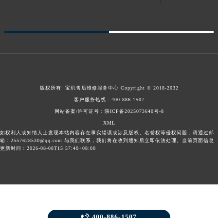
青海省果洛藏族自治州玛沁县团结路宝玑售后服务中心（需提前预约）
青海省海北藏族自治州海晏县将军路宝玑售后服务中心（需提前预约）
青海省海东市乐都区滨河路宝玑售后服务中心（需提前预约）
青海省海南藏族自治州共和县青海湖大街宝玑售后服务中心（需提前预约）
青海省海西蒙古族藏族自治州德令哈市柴达木路宝玑售后服务中心（需提前预约）
青海省黄南藏族自治州同仁市德合隆路宝玑售后服务中心（需提前预约）
版权所有:
宝玑售后维修服务中心
Copyright © 2018-2032
青海省西宁市城西区海湖新区西关大道宝玑售后服务中心（需提前预约）
客户服务热线：
400-886-1507
青海省玉树藏族自治州结古镇胜利路宝玑售后服务中心（需提前预约）
网站备案/许可证号：陕ICP备2025073640号-8
陕西省安康市汉滨区金州路宝玑售后服务中心（需提前预约）
XML
如权利人或知情人士发现本站内容存在事实错误或涉及版权、名誉权等侵权问题，请通过邮
陕西省宝鸡市渭滨区经二路宝玑售后服务中心（需提前预约）
箱：2557628530@qq.com 与我们联系，我们将在收到通知后立即依法处理。当前页面信息
陕西省汉中市汉台区北大街宝玑售后服务中心（需提前预约）
更新时间：2026-08-08T15:57:40+08:00
陕西省商洛市商州区州城街宝玑售后服务中心（需提前预约）
陕西省铜川市王益区红旗街宝玑售后服务中心（需提前预约）
陕西省渭南市临渭区东风大街宝玑售后服务中心（需提前预约）
陕西省咸阳市秦都区沣西新城统一西路与白马河路交汇处宝玑售后服务中心（需提前预约）
陕西省延安市宝塔区中心街宝玑售后服务中心（需提前预约）

400-886-1507