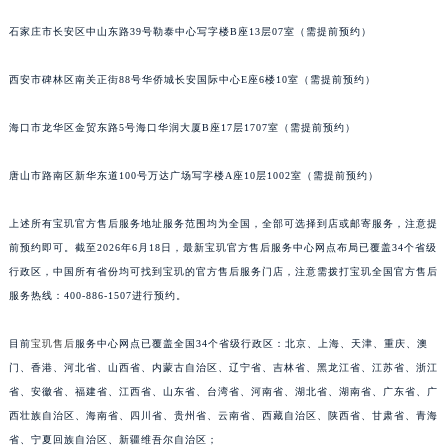
安徽省亳州市谯城区魏武大道宝玑售后服务中心（需提前预约）
石家庄市长安区中山东路39号勒泰中心写字楼B座13层07室（需提前预约）
安徽省池州市贵池区长江路宝玑售后服务中心（需提前预约）
安徽省滁州市琅琊区南谯北路宝玑售后服务中心（需提前预约）
西安市碑林区南关正街88号华侨城长安国际中心E座6楼10室（需提前预约）
安徽省阜阳市颍州区颍州北路宝玑售后服务中心（需提前预约）
海口市龙华区金贸东路5号海口华润大厦B座17层1707室（需提前预约）
安徽省淮北市相山区淮海路宝玑售后服务中心（需提前预约）
安徽省淮南市田家庵区国庆中路宝玑售后服务中心（需提前预约）
唐山市路南区新华东道100号万达广场写字楼A座10层1002室（需提前预约）
安徽省黄山市屯溪区黄山西路宝玑售后服务中心（需提前预约）
安徽省六安市金安区解放中路宝玑售后服务中心（需提前预约）
上述所有宝玑官方售后服务地址服务范围均为全国，全部可选择到店或邮寄服务，注意提
安徽省马鞍山市雨山区湖南西路宝玑售后服务中心（需提前预约）
前预约即可。截至2026年6月18日，最新宝玑官方售后服务中心网点布局已覆盖34个省级
行政区，中国所有省份均可找到宝玑的官方售后服务门店，注意需拨打宝玑全国官方售后
安徽省宿州市埇桥区人民中路宝玑售后服务中心（需提前预约）
服务热线：400-886-1507进行预约。
安徽省铜陵市铜官区石城大道宝玑售后服务中心（需提前预约）
安徽省芜湖市镜湖区中山路步行街宝玑售后服务中心（需提前预约）
目前
宝玑售后
服务中心网点已覆盖全国34个省级行政区：北京、上海、天津、重庆、澳
安徽省宣城市宣州区叠嶂西路宝玑售后服务中心（需提前预约）
门、香港、河北省、山西省、内蒙古自治区、辽宁省、吉林省、黑龙江省、江苏省、浙江
福建省龙岩市新罗区九一南路宝玑售后服务中心（需提前预约）
省、安徽省、福建省、江西省、山东省、台湾省、河南省、湖北省、湖南省、广东省、广
福建省南平市建阳区人民西路宝玑售后服务中心（需提前预约）
西壮族自治区、海南省、四川省、贵州省、云南省、西藏自治区、陕西省、甘肃省、青海
省、宁夏回族自治区、新疆维吾尔自治区；
福建省宁德市蕉城区天湖东路宝玑售后服务中心（需提前预约）