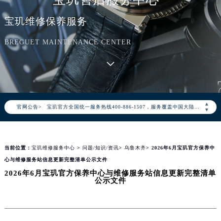
宝玑维修保养服务
BREGUET MAINTENANCE CENTER
2026年8月宝玑中国区售后服务网络优化升级公告
2026年8月宝玑全国官方售后客户服务热线：400-886-1507
▲
官网公告>
宝玑官方全国统一服务热线400-886-1507，服务覆盖中国大陆、香港、澳门、台湾全部区域（非大陆需加拨“+86”）
▼
2026年8月宝玑售后服务中心最新网点地址：
北京市朝阳区建国门外大街甲6号华熙国际中心写字楼D座11层1102室（北京总部）（需提前预约）
当前位置：
宝玑维修服务中心
>
问题/知识/资讯
>
乌鲁木齐
> 2026年6月宝玑官方保养中
北京市东城区东长安街1号东方广场写字楼W3座6层602室（需提前预约）
心与维修服务站信息更新完整清单公示文件
天津市和平区赤峰道136号天津国际金融中心写字楼26层2603室（需提前预约）
2026年6月宝玑官方保养中心与维修服务站信息更新完整清单
上海市徐汇区虹桥路3号港汇中心写字楼2座37层3705室（需提前预约）
公示文件
上海市黄浦区南京东路299号宏伊国际广场写字楼8层806室（需提前预约）
南京市秦淮区中山南路1号（新街口）南京中心写字楼22层C1-1室（需提前预约）
常州市新北区龙锦路1590号现代传媒中心写字楼5号楼10层1008室（需提前预约）