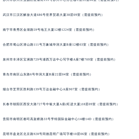
内蒙古自治区锡林郭勒盟市锡林浩特市光明街与额尔敦路交叉口宝玑售后服务中心（需提前预约）
武汉市江汉区解放大道686号世界贸易大厦38层09室（需提前预约）
内蒙古自治区兴安盟市乌兰浩特市兴安大街宝玑售后服务中心（需提前预约）
山西省大同市平城区迎宾街宝玑售后服务中心（需提前预约）
南宁市青秀区金湖路59号地王大厦12楼1224室（需提前预约）
山西省晋城市城区黄华街宝玑售后服务中心（需提前预约）
山西省晋中市榆次区顺城街宝玑售后服务中心（需提前预约）
合肥市蜀山区潜山路111号万象城华润大厦B座12楼03室（需提前预约）
山西省临汾市尧都区解放路宝玑售后服务中心（需提前预约）
山西省吕梁市离石区永宁中路与建设街交叉口宝玑售后服务中心（需提前预约）
泉州市丰泽区宝洲路729号浦西万达中心写字楼A座7楼709室（需提前预约）
山西省朔州市朔城区怡西路与鄯阳西街交汇处宝玑售后服务中心（需提前预约）
青岛市南区山东路6号华润大厦B座22层04室（需提前预约）
山西省忻州市忻府区和平东街与七一南路交叉口宝玑售后服务中心（需提前预约）
山西省阳泉市郊区平阳东街与新城大道交叉口宝玑售后服务中心（需提前预约）
烟台市芝罘区胜利路139号万达金融中心A座907室（需提前预约）
山西省运城市盐湖区河东街宝玑售后服务中心（需提前预约）
山西省长治市潞州区英雄中路宝玑售后服务中心（需提前预约）
长春市朝阳区西安大路727号中银大厦A座(旺进大厦)18层09室（需提前预约）
山西省太原市迎泽区迎泽街道解放路15号亨得利名表维修授权店3楼宝玑售后服务中心（需提前预约）
贵阳市南明区都司高架桥路33号亨特国际金融中心14楼14D（需提前预约）
天津市和平区赤峰道136号天津国际金融中心26层2603室宝玑售后服务中心（需提前预约）
安徽省安庆市迎江区人民路宝玑售后服务中心（需提前预约）
昆明市盘龙区北京路928号同德昆明广场写字楼10层06室（需提前预约）
安徽省蚌埠市蚌山区淮河路宝玑售后服务中心（需提前预约）