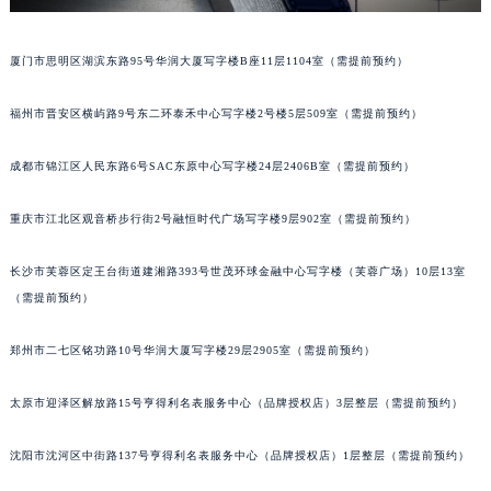
吉林省辽源市龙山区人民大街宝玑售后服务中心（需提前预约）
吉林省梅河口市新华街道梅河大街宝玑售后服务中心（需提前预约）
厦门市思明区湖滨东路95号华润大厦写字楼B座11层1104室（需提前预约）
吉林省四平市铁东区紫气大路与南九经街交汇处宝玑售后服务中心（需提前预约）
福州市晋安区横屿路9号东二环泰禾中心写字楼2号楼5层509室（需提前预约）
吉林省松原市宁江区五环大街宝玑售后服务中心（需提前预约）
吉林省通化市东昌区环通乡江南大街宝玑售后服务中心（需提前预约）
成都市锦江区人民东路6号SAC东原中心写字楼24层2406B室（需提前预约）
吉林省延边市延吉市解放路宝玑售后服务中心（需提前预约）
辽宁省鞍山市铁东区站前街宝玑售后服务中心（需提前预约）
重庆市江北区观音桥步行街2号融恒时代广场写字楼9层902室（需提前预约）
辽宁省本溪市平山区胜利路宝玑售后服务中心（需提前预约）
辽宁省朝阳市双塔区新华路宝玑售后服务中心（需提前预约）
长沙市芙蓉区定王台街道建湘路393号世茂环球金融中心写字楼（芙蓉广场）10层13室
（需提前预约）
辽宁省丹东市振兴区七经街宝玑售后服务中心（需提前预约）
辽宁省抚顺市新抚区东一路宝玑售后服务中心（需提前预约）
郑州市二七区铭功路10号华润大厦写字楼29层2905室（需提前预约）
辽宁省阜新市海州区解放大街宝玑售后服务中心（需提前预约）
辽宁省葫芦岛市连山区中央路宝玑售后服务中心（需提前预约）
太原市迎泽区解放路15号亨得利名表服务中心（品牌授权店）3层整层（需提前预约）
辽宁省锦州市古塔区中央大街宝玑售后服务中心（需提前预约）
辽宁省辽阳市白塔区新运大街宝玑售后服务中心（需提前预约）
沈阳市沈河区中街路137号亨得利名表服务中心（品牌授权店）1层整层（需提前预约）
辽宁省盘锦市兴隆台区石油大街宝玑售后服务中心（需提前预约）