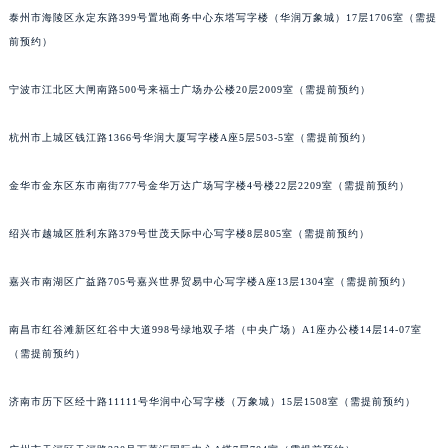
泰州市海陵区永定东路399号置地商务中心东塔写字楼（华润万象城）17层1706室（需提
苏州市苏州工业园区星港街199号苏州中心办公楼C座22层08室（需提前预约）
前预约）
武汉市江汉区解放大道686号世界贸易大厦38层09室（需提前预约）
南宁市青秀区金湖路59号地王大厦12楼1224室（需提前预约）
宁波市江北区大闸南路500号来福士广场办公楼20层2009室（需提前预约）
合肥市蜀山区潜山路111号万象城华润大厦B座12楼03室（需提前预约）
泉州市丰泽区宝洲路729号浦西万达中心写字楼A座7楼709室（需提前预约）
杭州市上城区钱江路1366号华润大厦写字楼A座5层503-5室（需提前预约）
青岛市南区山东路6号华润大厦B座22层04室（需提前预约）
金华市金东区东市南街777号金华万达广场写字楼4号楼22层2209室（需提前预约）
烟台市芝罘区胜利路139号万达金融中心A座907室（需提前预约）
长春市朝阳区西安大路727号中银大厦A座(旺进大厦)18层09室（需提前预约）
绍兴市越城区胜利东路379号世茂天际中心写字楼8层805室（需提前预约）
贵阳市南明区都司高架桥路33号亨特国际金融中心14楼14D（需提前预约）
昆明市盘龙区北京路928号同德昆明广场写字楼10层06室（需提前预约）
嘉兴市南湖区广益路705号嘉兴世界贸易中心写字楼A座13层1304室（需提前预约）
石家庄市长安区中山东路39号勒泰中心写字楼B座13层07室（需提前预约）
西安市碑林区南关正街88号华侨城长安国际中心E座6楼10室（需提前预约）
南昌市红谷滩新区红谷中大道998号绿地双子塔（中央广场）A1座办公楼14层14-07室
（需提前预约）
海口市龙华区金贸东路5号海口华润大厦B座17层1707室（需提前预约）
唐山市路南区新华东道100号万达广场写字楼A座10层1002室（需提前预约）
济南市历下区经十路11111号华润中心写字楼（万象城）15层1508室（需提前预约）
台州市椒江区东海大道1800号腾达中心东1幢20楼2002室（需提前预约）
内蒙古自治区呼和浩特市玉泉区大学西街70号华润万象城写字楼（鄂尔多斯大厦）23层2326室（需提前预约）