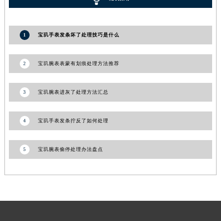
湖南省常德市武陵区人民路宝玑售后服务中心（需提前预约）
湖南省郴州市北湖区国庆北路宝玑售后服务中心（需提前预约）
1
宝玑手表发条坏了处理技巧是什么
湖南省衡阳市雁峰区解放路宝玑售后服务中心（需提前预约）
湖南省怀化市鹤城区迎丰中路宝玑售后服务中心（需提前预约）
2
宝玑腕表表蒙有划痕处理方法推荐
湖南省娄底市娄星区长青街宝玑售后服务中心（需提前预约）
湖南省邵阳市双清区东风路宝玑售后服务中心（需提前预约）
3
宝玑腕表进灰了处理方法汇总
湖南省湘潭市雨湖区莲城大道宝玑售后服务中心（需提前预约）
湖南省益阳市赫山区桃花仑路宝玑售后服务中心（需提前预约）
4
宝玑手表发条拧反了如何处理
湖南省永州市冷水滩区永州大道与中兴路交叉口宝玑售后服务中心（需提前预约）
湖南省岳阳市岳阳楼区东茅岭路宝玑售后服务中心（需提前预约）
湖南省张家界市永定区解放路宝玑售后服务中心（需提前预约）
5
宝玑腕表偷停处理办法盘点
湖南省长沙市芙蓉区建湘路393号世茂环球金融中心写字楼10层1013室宝玑售后服务中心（需提前预约）
湖南省株洲市芦淞区建设南路宝玑售后服务中心（需提前预约）
甘肃省白银市白银区北京路宝玑售后服务中心（需提前预约）
甘肃省定西市安定区解放路宝玑售后服务中心（需提前预约）
甘肃省敦煌市沙州镇阳关中路宝玑售后服务中心（需提前预约）