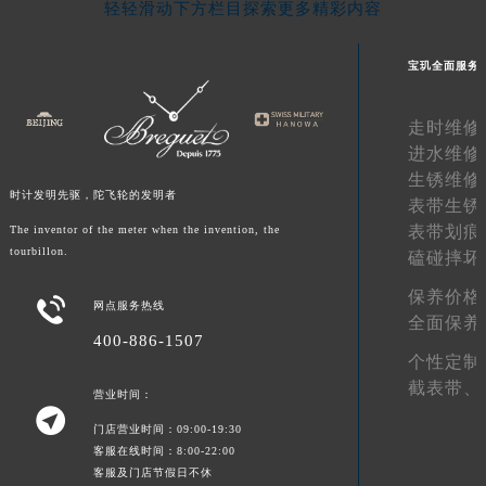
轻轻滑动下方栏目探索更多精彩内容
甘肃省合作市人民街宝玑售后服务中心（需提前预约）
甘肃省嘉峪关市雄关区新华中路宝玑售后服务中心（需提前预约）
宝玑全面服务
甘肃省金昌市金川区北京路宝玑售后服务中心（需提前预约）
甘肃省酒泉市肃州区西大街宝玑售后服务中心（需提前预约）
走时维修
甘肃省临夏市城南街道团结路宝玑售后服务中心（需提前预约）
进水维修
甘肃省陇南市武都区人民路宝玑售后服务中心（需提前预约）
生锈维修
时计发明先驱，陀飞轮的发明者
表带生锈
甘肃省平凉市崆峒区西大街宝玑售后服务中心（需提前预约）
表带划痕
The inventor of the meter when the invention, the
甘肃省庆阳市西峰区南大街宝玑售后服务中心（需提前预约）
tourbillon.
磕碰摔坏
甘肃省天水市秦州区民主路宝玑售后服务中心（需提前预约）
保养价格
甘肃省武威市凉州区迎宾路宝玑售后服务中心（需提前预约）

网点服务热线
全面保养
甘肃省张掖市甘州区民乐北路宝玑售后服务中心（需提前预约）
400-886-1507
宁夏回族自治区固原市原州区文化街宝玑售后服务中心（需提前预约）
个性定制
截表带、
宁夏回族自治区石嘴山市大武口区贺兰山路宝玑售后服务中心（需提前预约）
营业时间：

宁夏回族自治区吴忠市利通区开元大道宝玑售后服务中心（需提前预约）
门店营业时间：09:00-19:30
宁夏回族自治区银川市兴庆区新华东路97号新百中心C馆一层C1-18号商铺宝玑售后服务中心（需提前预约）
客服在线时间：8:00-22:00
客服及门店节假日不休
宁夏回族自治区中卫市沙坡头区鼓楼东街宝玑售后服务中心（需提前预约）