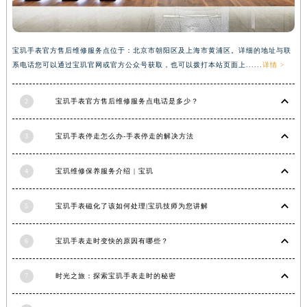
香港特别行政区金钟区中西区金钟道宝玑售后服务中心（需提前预约）
香港特别行政区九龙区油尖旺区弥敦道宝玑售后服务中心（需提前预约）
宝玑手表官方售后维修服务点位于：北京市朝阳区及上海市黄浦区。详细的地址与联
香港特别行政区铜锣湾区湾仔区轩尼诗道宝玑售后服务中心（需提前预约）
系电话您可以通过宝玑官网或官方公众号获取，也可以拨打本站页面上......
详情 >
河南省安阳市文峰区解放大道宝玑售后服务中心（需提前预约）
河南省鹤壁市淇滨区九州路宝玑售后服务中心（需提前预约）
2
宝玑手表官方售后维修服务点电话是多少？
河南省济源市沁园街道济水大道宝玑售后服务中心（需提前预约）
河南省焦作市解放区解放路宝玑售后服务中心（需提前预约）
3
宝玑手表停走怎么办-手表停走的解决方法
河南省开封市鼓楼区中山路宝玑售后服务中心（需提前预约）
河南省洛阳市西工区中州中路与解放路交叉口宝玑售后服务中心（需提前预约）
4
宝玑维修保养服务介绍 | 宝玑
河南省漯河市源汇区交通路宝玑售后服务中心（需提前预约）
5
宝玑手表磁化了该如何处理|宝玑技师为您讲解
河南省南阳市宛城区范蠡东路与南都路交叉口宝玑售后服务中心（需提前预约）
河南省平顶山市卫东区建设路宝玑售后服务中心（需提前预约）
6
宝玑手表走时变快的原因有哪些？
河南省濮阳市大华龙区开州路绿城路交叉口宝玑售后服务中心（需提前预约）
河南省三门峡市湖滨区和平路宝玑售后服务中心（需提前预约）
7
时光之旅：探索宝玑手表走时的秘密
河南省商丘市梁园区神火大道宝玑售后服务中心（需提前预约）
河南省新乡市红旗区人民路宝玑售后服务中心（需提前预约）