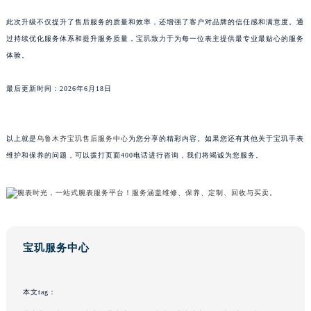
山东省威海市环翠区新威海路89号振华商厦一楼名表维修宝玑售后服务中心（需提前预约）
此次升级不仅提升了售后服务的质量和效率，还增强了客户对品牌的信任感和满意度。通
山东省潍坊市奎文区东风东街宝玑售后服务中心（需提前预约）
过持续优化服务体系和提升服务质量，宝玑致力于为每一位表主提供最专业最贴心的服务
山东省枣庄市滕州市北辛路与善国路交叉口宝玑售后服务中心（需提前预约）
体验。
山东省淄博市张店区金晶大道宝玑售后服务中心（需提前预约）
最后更新时间：2026年6月18日
上海市黄浦区南京东路299号宏伊国际广场写字楼8层806室宝玑售后服务中心（需提前预约）
上海市徐汇区虹桥路3号港汇中心2座37层3705室宝玑售后服务中心（需提前预约）
浙江省杭州市上城区钱江路1366号华润大厦A座5层503-5室宝玑售后服务中心（需提前预约）
以上就是
乌鲁木齐宝玑售后服务中心
为您分享的精彩内容。如果您还有其他关于宝玑手表
浙江省湖州市吴兴区劳动路宝玑售后服务中心（需提前预约）
维护和保养的问题，可以拨打页面400电话进行咨询，我们将竭诚为您服务。
浙江省嘉兴市南湖区广益路705号嘉兴世界贸易中心A座13层1304室宝玑售后服务中心（需提前预约）
浙江省金华市金东区东市南街777号金华万达广场4号楼22楼2209室宝玑售后服务中心（需提前预约）
浙江省丽水市莲都区解放街宝玑售后服务中心（需提前预约）
浙江省宁波市江北区大闸南路500号来福士广场办公楼20层2009室宝玑售后服务中心（需提前预约）
宝玑服务中心
浙江省衢州市柯城区上街宝玑售后服务中心（需提前预约）
浙江省绍兴市越城区胜利东路379号世茂天际中心写字楼8层805室宝玑售后服务中心（需提前预约）
浙江省舟山市定海区解放东路宝玑售后服务中心（需提前预约）
本文tag：
澳门特别行政区大堂区议事亭前地（新马路）宝玑售后服务中心（需提前预约）