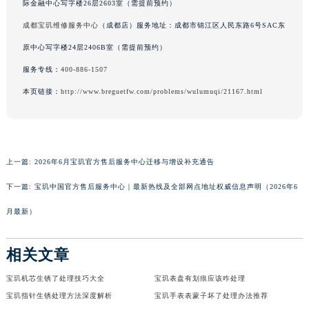
际金融中心写字楼26层2603室（需提前预约）
广东省梅州市梅江区金燕大道宝玑售后服务中心（需提前预约）
成都宝玑维修服务中心
（成都店）服务地址：成都市锦江区人民东路6号SAC东
广东省清远市清城区湖西路宝玑售后服务中心（需提前预约）
原中心写字楼24层2406B室（需提前预约）
广东省汕头市龙湖区长平路宝玑售后服务中心（需提前预约）
服务专线：
400-886-1507
广东省汕尾市城区香洲街道园林社区翠园街宝玑售后服务中心（需提前预约）
本页链接：
http://www.breguetfw.com/problems/wulumuqi/21167.html
广东省韶关市武江区芙蓉新区与老城中心交汇处宝玑售后服务中心（需提前预约）
广东省深圳市罗湖区深南东路5001号华润大厦17层1701室宝玑售后服务中心（需提前预约）
广东省阳江市江城区东风一路宝玑售后服务中心（需提前预约）
广东省云浮市云城区金山路宝玑售后服务中心（需提前预约）
上一篇:
2026年6月宝玑官方售后服务中心迁移与增设补充通告
广东省湛江市赤坎区观海北路宝玑售后服务中心（需提前预约）
下一篇:
宝玑中国官方售后服务中心｜最新热线及全部网点地址权威信息声明（2026年6
广东省肇庆市端州区信安大道与砚都大道交汇处宝玑售后服务中心（需提前预约）
广西壮族自治区百色市右江区中山二路宝玑售后服务中心（需提前预约）
月最新）
广西壮族自治区北海市海城区北京路宝玑售后服务中心（需提前预约）
广西壮族自治区崇左市江州区石景林街道友谊大道与丽川路交汇处宝玑售后服务中心（需提前预约）
相关文章
广西壮族自治区防城港市港口区金花茶大道宝玑售后服务中心（需提前预约）
宝玑机芯生锈了处理技巧大全
宝玑表盘有划痕应该咋处理
广西壮族自治区贵港市港北区港城街道布山大道与仙衣路交叉口宝玑售后服务中心（需提前预约）
宝玑指针生锈处理方法深度解析
宝玑手表表蒙子坏了处理办法推荐
广西壮族自治区桂林市秀峰区红岭路宝玑售后服务中心（需提前预约）