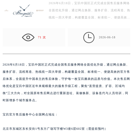
2026年6月18日，宝玑中国区正式完成全国售后服务网络
徐州市鼓楼区淮海东路29号苏宁广场IFC国际金融中心写字楼35层3508室（需提前预约）
全面优化升级，通过网点焕新、服务扩容、流程再造、热
扬州市邗江区国展路29号星耀天地写字楼1号楼18层1803室（需提前预约）
线统一四大举措，构建覆盖全国、标准统一、便捷高效的
盐城市盐都区世纪大道5号盐城金融城写字楼1号楼16层1604室（需提前预约）
官方售后体系，全面提升中国表主的售后体验，守护每
泰州市海陵区永定东路399号置地商务中心东塔写字楼（华润万象城）17层1706室（需提前预约）
一…

71 次
2026-06-18
宁波市江北区大闸南路500号来福士广场办公楼20层2009室（需提前预约）
杭州市上城区钱江路1366号华润大厦写字楼A座5层503-5室（需提前预约）
金华市金东区东市南街777号金华万达广场写字楼4号楼22层2209室（需提前预约）
绍兴市越城区胜利东路379号世茂天际中心写字楼8层805室（需提前预约）
2026年6月18日，宝玑中国区正式完成全国售后服务网络全面优化升级，通过网点焕新、
服务扩容、流程再造、热线统一四大举措，构建覆盖全国、标准统一、便捷高效的官方售
嘉兴市南湖区广益路705号嘉兴世界贸易中心写字楼A座13层1304室（需提前预约）
后体系，全面提升中国表主的售后体验，守护每一枚宝玑腕表的品质与价值。本次售后网
南昌市红谷滩新区红谷中大道998号绿地双子塔（中央广场）A1座办公楼14层07室（需提前预约）
络优化是宝玑中国区近年来规模最大的服务升级工程，聚焦“直营提质、扩容、区域均
济南市历下区经十路11111号华润中心写字楼（万象城）15层1508室（需提前预约）
衡”三大方向，对全国原有售后网点进行重新选址、装修焕新、设备迭代与人员培训，同
广州市天河区天河路230号万菱汇国际中心写字楼A塔7层704室（需提前预约）
时新增多个城市服务点。
广州市越秀区环市东路371-375号世界贸易中心大厦南塔写字楼15层07室（需提前预约）
深圳市罗湖区深南东路5001号华润大厦写字楼17层1701室（需提前预约）
宝玑官方售后服务中心全国网点地址：
惠州市惠城区江北文昌一路7号华贸大厦写字楼1座30层05室（需提前预约）
北京市东城区东长安街1号东方广场写字楼W3座6层602室（需提前预约）
厦门市思明区湖滨东路95号华润大厦写字楼B座11层1104室（需提前预约）