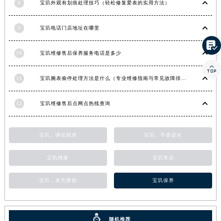
8
宝玑外观有划痕处理技巧（轻松修复爱表的实用方法）
河南省信阳市浉河区东方红大道宝玑售后服务中心（需提前预约）
河南省许昌市魏都区建安大道与八龙路交叉口宝玑售后服务中心（需提前预约）
9
宝玑电话门店地址在哪里
河南省郑州市二七区民主路10号华润大厦29层2905室宝玑售后服务中心（需提前预约）

河南省周口市川汇区七一路宝玑售后服务中心（需提前预约）
10
宝玑维修售后保养服务电话是多少
河南省驻马店市驿城区乐山大道与置地大道交叉口宝玑售后服务中心（需提前预约）

11
宝玑腕表偷停处理方法是什么（专业维修指南与常见故障排查）
湖北省鄂州市鄂城区文星大道宝玑售后服务中心（需提前预约）
湖北省黄冈市黄州区赤壁大道宝玑售后服务中心（需提前预约）
12
宝玑维修售后点网点热线查询
湖北省黄石市黄石港区武汉路宝玑售后服务中心（需提前预约）
湖北省荆门市东宝中天街步行街宝玑售后服务中心（需提前预约）
湖北省荆州市荆州区荆中路宝玑售后服务中心（需提前预约）
宝玑，调试校准
宝玑，手表进水
湖北省十堰市茅箭区人民北路宝玑售后服务中心（需提前预约）
宝玑维修
宝玑售后
湖北省随州市曾都区青年路宝玑售后服务中心（需提前预约）
湖北省咸宁市咸安区长安大道宝玑售后服务中心（需提前预约）
宝玑，表壳磨损
宝玑保养
湖北省襄阳市樊城区长虹路与人民路交叉口宝玑售后服务中心（需提前预约）
湖北省孝感市孝南区复兴大道宝玑售后服务中心（需提前预约）
湖北省宜昌市西陵区夷陵大道与港窑路宝玑售后服务中心（需提前预约）
随机推荐