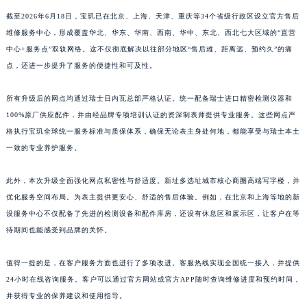
江西省景德镇市珠山区珠山中路宝玑售后服务中心（需提前预约）
截至2026年6月18日，宝玑已在北京、上海、天津、重庆等34个省级行政区设立官方售后
维修服务中心，形成覆盖华北、华东、华南、西南、华中、东北、西北七大区域的“直营
江西省九江市浔阳区浔阳路宝玑售后服务中心（需提前预约）
中心+服务点”双轨网络。这不仅彻底解决以往部分地区“售后难、距离远、预约久”的痛
江西省南昌市红谷滩新区红谷中大道998号绿地双子塔（中央广场）A1座办公楼14层1407室宝玑售后服务中心（需提前预约）
点，还进一步提升了服务的便捷性和可及性。
江西省萍乡市安源区萍安北大道与康庄路交叉口宝玑售后服务中心（需提前预约）
江西省上饶市信州区滨江西路宝玑售后服务中心（需提前预约）
所有升级后的网点均通过瑞士日内瓦总部严格认证。统一配备瑞士进口精密检测仪器和
江西省新余市渝水区北湖西路宝玑售后服务中心（需提前预约）
100%原厂供应配件，并由经品牌专项培训认证的资深制表师提供专业服务。这些网点严
江西省宜春市袁州区中山中路宝玑售后服务中心（需提前预约）
格执行宝玑全球统一服务标准与质保体系，确保无论表主身处何地，都能享受与瑞士本土
一致的专业养护服务。
江西省鹰潭市月湖区胜利东路宝玑售后服务中心（需提前预约）
山东省德州市德城区东风中路宝玑售后服务中心（需提前预约）
此外，本次升级全面强化网点私密性与舒适度。新址多选址城市核心商圈高端写字楼，并
山东省东营市东营区济南路宝玑售后服务中心（需提前预约）
优化服务空间布局。为表主提供更安心、舒适的售后体验。例如，在北京和上海等地的新
山东省济南市历下区经十路11111号华润中心写字楼（万象城）15层1508室宝玑售后服务中心（需提前预约）
设服务中心不仅配备了先进的检测设备和配件库房，还设有休息区和展示区，让客户在等
山东省济宁市任城区太白楼路宝玑售后服务中心（需提前预约）
待期间也能感受到品牌的关怀。
山东省莱芜市文化南路8号银座商城名表维修一楼名表维修宝玑售后服务中心（需提前预约）
值得一提的是，在客户服务方面也进行了多项改进。客服热线实现全国统一接入，并提供
山东省临沂市兰山区解放路宝玑售后服务中心（需提前预约）
24小时在线咨询服务。客户可以通过官方网站或官方APP随时查询维修进度和预约时间，
山东省日照市东港区烟台路宝玑售后服务中心（需提前预约）
并获得专业的保养建议和使用指导。
山东省泰安市泰山区财源街道泰山大街宝玑售后服务中心（需提前预约）