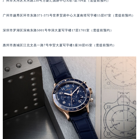
广州市天河区天河路230号万菱汇国际中心A塔7层704室（需提前预约）
甘肃省兰州市七里河区西津西路16号兰州中心写字楼21层2102室（需提前预约）
重庆市解放碑渝中区民权路28号英利国际金融中心写字楼20层01室（需提前预约）
广州市越秀区环市东路371-375号世界贸易中心大厦南塔写字楼15层07室（需提前预约）
黑龙江省大庆市萨尔图区会战大街宝玑售后服务中心（需提前预约）
深圳市罗湖区深南东路5001号华润大厦写字楼17层1701室（需提前预约）
黑龙江省鹤岗市向阳区红军路宝玑售后服务中心（需提前预约）
黑龙江省黑河市爱辉区中央街宝玑售后服务中心（需提前预约）
惠州市惠城区江北文昌一路7号华贸大厦写字楼1座30层05室（需提前预约）
黑龙江省鸡西市鸡冠区红军路宝玑售后服务中心（需提前预约）
黑龙江省佳木斯市向阳区长安路宝玑售后服务中心（需提前预约）
黑龙江省牡丹江市东安区太平路宝玑售后服务中心（需提前预约）
黑龙江省七台河市桃山区大同街宝玑售后服务中心（需提前预约）
黑龙江省齐齐哈尔市龙沙区龙华路宝玑售后服务中心（需提前预约）
黑龙江省双鸭山市尖山区新兴大街宝玑售后服务中心（需提前预约）
黑龙江省绥化市北林区新华街与康庄路交叉口宝玑售后服务中心（需提前预约）
黑龙江省伊春市伊美区通河路宝玑售后服务中心（需提前预约）
吉林省白城市洮北区明仁南街宝玑售后服务中心（需提前预约）
吉林省白山市浑江区浑江大街宝玑售后服务中心（需提前预约）
吉林省吉林市船营区河南街宝玑售后服务中心（需提前预约）