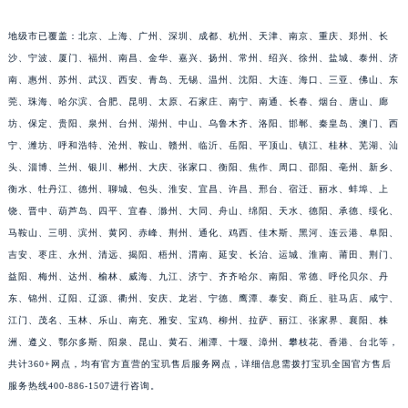
福建省莆田市城厢区霞林街道荔华东大道宝玑售后服务中心（需提前预约）
地级市已覆盖：北京、上海、广州、深圳、成都、杭州、天津、南京、重庆、郑州、长
福建省三明市三元区东乾二路宝玑售后服务中心（需提前预约）
沙、宁波、厦门、福州、南昌、金华、嘉兴、扬州、常州、绍兴、徐州、盐城、泰州、济
福建省漳州市龙文区步港路宝玑售后服务中心（需提前预约）
南、惠州、苏州、武汉、西安、青岛、无锡、温州、沈阳、大连、海口、三亚、佛山、东
江苏省常州市新北区龙锦路1590号现代传媒中心5号楼10层1008室宝玑售后服务中心（需提前预约）
莞、珠海、哈尔滨、合肥、昆明、太原、石家庄、南宁、南通、长春、烟台、唐山、廊
江苏省淮安市清江浦区淮海北路宝玑售后服务中心（需提前预约）
坊、保定、贵阳、泉州、台州、湖州、中山、乌鲁木齐、洛阳、邯郸、秦皇岛、澳门、西
宁、潍坊、呼和浩特、沧州、鞍山、赣州、临沂、岳阳、平顶山、镇江、桂林、芜湖、汕
江苏省连云港市海州区通灌北路宝玑售后服务中心（需提前预约）
头、淄博、兰州、银川、郴州、大庆、张家口、衡阳、焦作、周口、邵阳、亳州、新乡、
江苏省南京市秦淮区中山南路1号南京中心22层22-C1-C3室宝玑售后服务中心（需提前预约）
衡水、牡丹江、德州、聊城、包头、淮安、宜昌、许昌、邢台、宿迁、丽水、蚌埠、上
江苏省宿迁市宿城区西湖路宝玑售后服务中心（需提前预约）
饶、晋中、葫芦岛、四平、宜春、滁州、大同、舟山、绵阳、天水、德阳、承德、绥化、
江苏省泰州市海陵区永定东路399号置地商务中心东塔（华润万象城）17层1706室宝玑售后服务中心（需提前预约）
马鞍山、三明、滨州、黄冈、赤峰、荆州、通化、鸡西、佳木斯、黑河、连云港、阜阳、
江苏省徐州市鼓楼区淮海东路29号苏宁广场IFC国际金融中心35层3508室宝玑售后服务中心（需提前预约）
吉安、枣庄、永州、清远、揭阳、梧州、渭南、延安、长治、运城、淮南、莆田、荆门、
江苏省盐城市盐都区世纪大道5号盐城金融城写字楼1号楼16层1604室宝玑售后服务中心（需提前预约）
益阳、梅州、达州、榆林、威海、九江、济宁、齐齐哈尔、南阳、常德、呼伦贝尔、丹
东、锦州、辽阳、辽源、衢州、安庆、龙岩、宁德、鹰潭、泰安、商丘、驻马店、咸宁、
江苏省扬州市邗江区国展路29号星耀天地写字楼1号楼18层1803室宝玑售后服务中心（需提前预约）
江门、茂名、玉林、乐山、南充、雅安、宝鸡、柳州、拉萨、丽江、张家界、襄阳、株
江苏省镇江市京口区中山东路宝玑售后服务中心（需提前预约）
洲、遵义、鄂尔多斯、阳泉、昆山、黄石、湘潭、十堰、漳州、攀枝花、香港、台北等，
江西省抚州市临川区赣东大道宝玑售后服务中心（需提前预约）
共计360+网点，均有官方直营的宝玑售后服务网点，详细信息需拨打宝玑全国官方售后
江西省赣州市章贡区文清路宝玑售后服务中心（需提前预约）
服务热线400-886-1507进行咨询。
江西省吉安市吉州区井冈山大道宝玑售后服务中心（需提前预约）