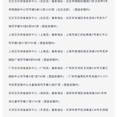
北京宝玑维修服务中心
（北京店）服务地址：北京市朝阳区建国门外大街甲6号
澳门特别行政区风顺堂区南湾大马路宝玑售后服务中心（需提前预约）
华熙国际中心写字楼D座11层1102室（北京总部）（需提前预约）
澳门特别行政区花地玛堂区关闸广场宝玑售后服务中心（需提前预约）
北京宝玑维修服务中心
（北京店）服务地址：北京市东城区东长安街1号东方广
澳门特别行政区花王堂区大三巴商圈宝玑售后服务中心（需提前预约）
场写字楼W3座6层602室（需提前预约）
澳门特别行政区嘉模堂区官也街宝玑售后服务中心（需提前预约）
上海宝玑维修服务中心
（上海店）服务地址：上海市徐汇区虹桥路3号港汇中心
澳门省路氹城市金光大道宝玑售后服务中心（需提前预约）
澳门特别行政区望德堂区塔石广场宝玑售后服务中心（需提前预约）
写字楼2座37层3705室（需提前预约）
福建省福州市鼓楼区五四路128-1号恒力城写字楼15层03室宝玑售后服务中心（需提前预约）
上海宝玑维修服务中心
（上海店）服务地址：上海市黄浦区南京东路299号宏伊
福建省厦门市思明区湖滨东路95号万象城华润大厦B座11层1104室宝玑售后服务中心（需提前预约）
国际广场写字楼8层806室（需提前预约）
广东省潮州市潮安区新风路与潮汕路交汇处宝玑售后服务中心（需提前预约）
广州宝玑维修服务中心
（广州店）服务地址：广州市天河区天河路230号万菱汇
广东省广州市天河区天河路230号万菱汇国际中心A塔7层704室宝玑售后服务中心（需提前预约）
国际中心写字楼A塔7层704室（需提前预约） | 广州市越秀区环市东路371-375
广东省广州市越秀区环市东路371-375号世界贸易中心大厦南塔15层1507室宝玑售后服务中心（需提前预约）
号世界贸易中心大厦南塔写字楼15层07室（需提前预约）
广东省河源市源城区越王大道宝玑售后服务中心（需提前预约）
深圳宝玑维修服务中心
（深圳店）服务地址：深圳市罗湖区深南东路5001号华
广东省惠州市惠城区江北文昌一路7号华贸大厦1座30层3005室宝玑售后服务中心（需提前预约）
广东省江门市蓬江区广场西路宝玑售后服务中心（需提前预约）
润大厦写字楼17层1701室（需提前预约）
广东省揭阳市榕城进贤门步行街宝玑售后服务中心（需提前预约）
天津宝玑维修服务中心
（天津店）服务地址：天津市和平区赤峰道136号天津国
广东省茂名市电白区水东街道迎宾大道宝玑售后服务中心（需提前预约）