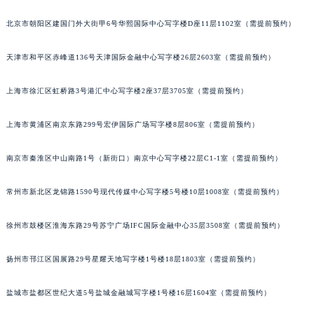
福州市鼓楼区五四路128-1号恒力城写字楼15层03室（需提前预约）
北京市朝阳区建国门外大街甲6号华熙国际中心写字楼D座11层1102室（需提前预约）
成都市锦江区人民东路6号SAC东原中心写字楼24层2406B室（需提前预约）
重庆市江北区观音桥步行街2号融恒时代广场写字楼9层902室（需提前预约）
天津市和平区赤峰道136号天津国际金融中心写字楼26层2603室（需提前预约）
长沙市芙蓉区定王台街道建湘路393号世茂环球金融中心写字楼（芙蓉广场）10层13室（需提前预约）
上海市徐汇区虹桥路3号港汇中心写字楼2座37层3705室（需提前预约）
郑州市二七区铭功路10号华润大厦写字楼29层2905室（需提前预约）
太原市迎泽区解放路15号亨得利名表服务中心（品牌授权店）3层整层（需提前预约）
上海市黄浦区南京东路299号宏伊国际广场写字楼8层806室（需提前预约）
沈阳市沈河区中街路137号亨得利名表服务中心（品牌授权店）1层整层（需提前预约）
沈阳市沈河区中街路83号亨得利名表服务中心（品牌授权店）1层整层（需提前预约）
南京市秦淮区中山南路1号（新街口）南京中心写字楼22层C1-1室（需提前预约）
乌鲁木齐市天山区红山路26号时代广场（CCMALL）C座17层17-B（需提前预约）
温州市鹿城区锦绣路1067号置信广场10层1015室（需提前预约）
常州市新北区龙锦路1590号现代传媒中心写字楼5号楼10层1008室（需提前预约）
哈尔滨市道里区友谊西路600号富力中心T2座写字楼29层03室（需提前预约）
徐州市鼓楼区淮海东路29号苏宁广场IFC国际金融中心35层3508室（需提前预约）
大连市中山区人民路15号国际金融大厦7层G室（需提前预约）
佛山市禅城区季华五路57号万科金融中心C座12层1205室（需提前预约）
扬州市邗江区国展路29号星耀天地写字楼1号楼18层1803室（需提前预约）
东莞市东城街道鸿福东路1号民盈国贸中心T1写字楼9层907室（需提前预约）
无锡市梁溪区人民中路139号恒隆广场写字楼1座11层1104室（需提前预约）
盐城市盐都区世纪大道5号盐城金融城写字楼1号楼16层1604室（需提前预约）
南通市崇川区工农路57号圆融广场写字楼16层1603室（需提前预约）