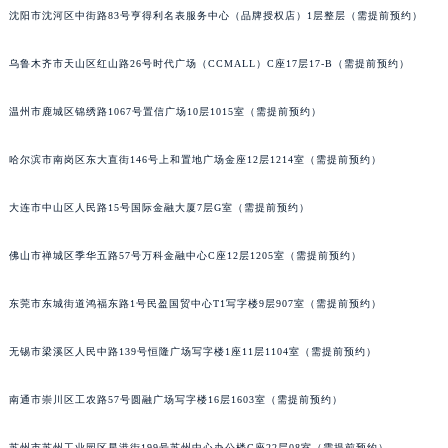
沈阳市沈河区中街路83号亨得利名表服务中心（品牌授权店）1层整层（需提前预约）
辽宁省铁岭市银州区南马路宝玑售后服务中心（需提前预约）
辽宁省营口市站前区市府路与渤海大街交叉口宝玑售后服务中心（需提前预约）
乌鲁木齐市天山区红山路26号时代广场（CCMALL）C座17层17-B（需提前预约）
辽宁省沈阳市沈河区中街路137号亨得利名表维修授权店1楼宝玑售后服务中心（需提前预约）
辽宁省沈阳市沈河区中街路83号亨得利名表维修授权店1楼宝玑售后服务中心（需提前预约）
温州市鹿城区锦绣路1067号置信广场10层1015室（需提前预约）
北京市朝阳区建国门外大街甲6号华熙国际中心D座11层1102室宝玑售后服务中心（北京总部）（需提前预约）
哈尔滨市南岗区东大直街146号上和置地广场金座12层1214室（需提前预约）
北京市东城区东长安街1号王府井东方广场W3座6层602室宝玑售后服务中心（需提前预约）
河北省保定市竞秀区朝阳北大街北国先天下宝玑售后服务中心（需提前预约）
大连市中山区人民路15号国际金融大厦7层G室（需提前预约）
内蒙古自治区阿拉善盟市左旗土尔扈特大街宝玑售后服务中心（需提前预约）
内蒙古自治区巴彦淖尔市临河区新华街宝玑售后服务中心（需提前预约）
佛山市禅城区季华五路57号万科金融中心C座12层1205室（需提前预约）
内蒙古自治区包头市青山区幸福路甲3号王府井百货名表维修宝玑售后服务中心（需提前预约）
内蒙古自治区赤峰市红山区哈达街宝玑售后服务中心（需提前预约）
东莞市东城街道鸿福东路1号民盈国贸中心T1写字楼9层907室（需提前预约）
内蒙古自治区鄂尔多斯市东胜区伊金霍洛街宝玑售后服务中心（需提前预约）
无锡市梁溪区人民中路139号恒隆广场写字楼1座11层1104室（需提前预约）
内蒙古自治区呼伦贝尔市海拉尔区中央街宝玑售后服务中心（需提前预约）
内蒙古自治区通辽市科尔沁区明仁大街宝玑售后服务中心（需提前预约）
南通市崇川区工农路57号圆融广场写字楼16层1603室（需提前预约）
内蒙古自治区乌海市海勃湾区人民南路宝玑售后服务中心（需提前预约）
内蒙古自治区乌兰察布市集宁区恩和大街宝玑售后服务中心（需提前预约）
苏州市苏州工业园区星港街199号苏州中心办公楼C座22层08室（需提前预约）