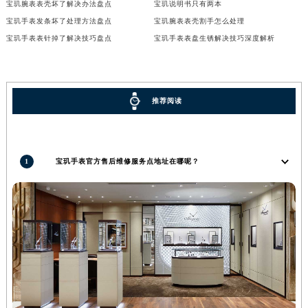
宝玑腕表表壳坏了解决办法盘点
宝玑说明书只有两本
广西壮族自治区河池市金城江区金城江街道朝阳路宝玑售后服务中心（需提前预约）
宝玑手表发条坏了处理方法盘点
宝玑腕表表壳割手怎么处理
广西壮族自治区贺州市八步区城东街道灵峰南路宝玑售后服务中心（需提前预约）
宝玑手表表针掉了解决技巧盘点
宝玑手表表盘生锈解决技巧深度解析
广西壮族自治区来宾市兴宾区桂中大道宝玑售后服务中心（需提前预约）
广西壮族自治区柳州市城中区中山中路宝玑售后服务中心（需提前预约）
广西壮族自治区钦州市钦南区金海湾东大街宝玑售后服务中心（需提前预约）
推荐阅读
广西壮族自治区梧州市万秀区龙湖镇高旺路宝玑售后服务中心（需提前预约）
广西壮族自治区玉林市玉州区金玉路宝玑售后服务中心（需提前预约）
海南省儋州市儋州市那大镇兰洋北路宝玑售后服务中心（需提前预约）
1
宝玑手表官方售后维修服务点地址在哪呢？
海南省东方市八所镇解放西路宝玑售后服务中心（需提前预约）
海南省琼海市嘉积镇东风路宝玑售后服务中心（需提前预约）
海南省三沙市西沙区西沙群岛永兴岛北京路宝玑售后服务中心（需提前预约）
海南省三亚市吉阳区迎宾路宝玑售后服务中心（需提前预约）
海南省万宁市万城镇解放路宝玑售后服务中心（需提前预约）
海南省文昌市文城镇教育东路宝玑售后服务中心（需提前预约）
海南省五指山市通什镇三月三大道宝玑售后服务中心（需提前预约）
香港特别行政区尖沙咀区油尖旺区广东道宝玑售后服务中心（需提前预约）