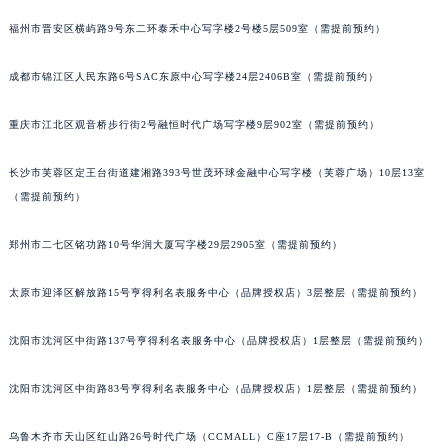
吉林省松原市宁江区五环大街宝玑售后服务中心（需提前预约）
福州市晋安区横屿路9号东二环泰禾中心写字楼2号楼5层509室（需提前预约）
吉林省通化市东昌区环通乡江南大街宝玑售后服务中心（需提前预约）
成都市锦江区人民东路6号SAC东原中心写字楼24层2406B室（需提前预约）
吉林省延边市延吉市解放路宝玑售后服务中心（需提前预约）
辽宁省鞍山市铁东区站前街宝玑售后服务中心（需提前预约）
重庆市江北区观音桥步行街2号融恒时代广场写字楼9层902室（需提前预约）
辽宁省本溪市平山区胜利路宝玑售后服务中心（需提前预约）
辽宁省朝阳市双塔区新华路宝玑售后服务中心（需提前预约）
长沙市芙蓉区定王台街道建湘路393号世茂环球金融中心写字楼（芙蓉广场）10层13室
辽宁省丹东市振兴区七经街宝玑售后服务中心（需提前预约）
（需提前预约）
辽宁省抚顺市新抚区东一路宝玑售后服务中心（需提前预约）
郑州市二七区铭功路10号华润大厦写字楼29层2905室（需提前预约）
辽宁省阜新市海州区解放大街宝玑售后服务中心（需提前预约）
辽宁省葫芦岛市连山区中央路宝玑售后服务中心（需提前预约）
太原市迎泽区解放路15号亨得利名表服务中心（品牌授权店）3层整层（需提前预约）
辽宁省锦州市古塔区中央大街宝玑售后服务中心（需提前预约）
辽宁省辽阳市白塔区新运大街宝玑售后服务中心（需提前预约）
沈阳市沈河区中街路137号亨得利名表服务中心（品牌授权店）1层整层（需提前预约）
辽宁省盘锦市兴隆台区石油大街宝玑售后服务中心（需提前预约）
辽宁省铁岭市银州区南马路宝玑售后服务中心（需提前预约）
沈阳市沈河区中街路83号亨得利名表服务中心（品牌授权店）1层整层（需提前预约）
辽宁省营口市站前区市府路与渤海大街交叉口宝玑售后服务中心（需提前预约）
乌鲁木齐市天山区红山路26号时代广场（CCMALL）C座17层17-B（需提前预约）
辽宁省沈阳市沈河区中街路137号亨得利名表维修授权店1楼宝玑售后服务中心（需提前预约）