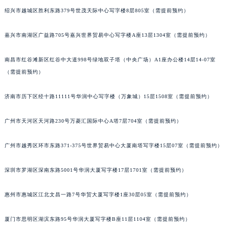
绍兴市越城区胜利东路379号世茂天际中心写字楼8层805室（需提前预约）
黑龙江省鹤岗市向阳区红军路宝玑售后服务中心（需提前预约）
黑龙江省黑河市爱辉区中央街宝玑售后服务中心（需提前预约）
嘉兴市南湖区广益路705号嘉兴世界贸易中心写字楼A座13层1304室（需提前预约）
黑龙江省鸡西市鸡冠区红军路宝玑售后服务中心（需提前预约）
黑龙江省佳木斯市向阳区长安路宝玑售后服务中心（需提前预约）
南昌市红谷滩新区红谷中大道998号绿地双子塔（中央广场）A1座办公楼14层14-07室
黑龙江省牡丹江市东安区太平路宝玑售后服务中心（需提前预约）
（需提前预约）
黑龙江省七台河市桃山区大同街宝玑售后服务中心（需提前预约）
济南市历下区经十路11111号华润中心写字楼（万象城）15层1508室（需提前预约）
黑龙江省齐齐哈尔市龙沙区龙华路宝玑售后服务中心（需提前预约）
黑龙江省双鸭山市尖山区新兴大街宝玑售后服务中心（需提前预约）
广州市天河区天河路230号万菱汇国际中心A塔7层704室（需提前预约）
黑龙江省绥化市北林区新华街与康庄路交叉口宝玑售后服务中心（需提前预约）
黑龙江省伊春市伊美区通河路宝玑售后服务中心（需提前预约）
广州市越秀区环市东路371-375号世界贸易中心大厦南塔写字楼15层07室（需提前预约）
吉林省白城市洮北区明仁南街宝玑售后服务中心（需提前预约）
吉林省白山市浑江区浑江大街宝玑售后服务中心（需提前预约）
深圳市罗湖区深南东路5001号华润大厦写字楼17层1701室（需提前预约）
吉林省吉林市船营区河南街宝玑售后服务中心（需提前预约）
惠州市惠城区江北文昌一路7号华贸大厦写字楼1座30层05室（需提前预约）
吉林省辽源市龙山区人民大街宝玑售后服务中心（需提前预约）
吉林省梅河口市新华街道梅河大街宝玑售后服务中心（需提前预约）
厦门市思明区湖滨东路95号华润大厦写字楼B座11层1104室（需提前预约）
吉林省四平市铁东区紫气大路与南九经街交汇处宝玑售后服务中心（需提前预约）