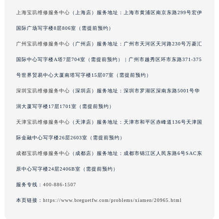
澳门特别行政区嘉模堂区官也街宝玑售后服务中心（需提前预约）
上海宝玑维修服务中心
（上海店）服务地址：上海市黄浦区南京东路299号宏伊
澳门省路氹城市金光大道宝玑售后服务中心（需提前预约）
国际广场写字楼8层806室（需提前预约）
澳门特别行政区望德堂区塔石广场宝玑售后服务中心（需提前预约）
广州宝玑维修服务中心
（广州店）服务地址：广州市天河区天河路230号万菱汇
福建省福州市鼓楼区五四路128-1号恒力城写字楼15层03室宝玑售后服务中心（需提前预约）
国际中心写字楼A塔7层704室（需提前预约） | 广州市越秀区环市东路371-375
福建省厦门市思明区湖滨东路95号万象城华润大厦B座11层1104室宝玑售后服务中心（需提前预约）
号世界贸易中心大厦南塔写字楼15层07室（需提前预约）
广东省潮州市潮安区新风路与潮汕路交汇处宝玑售后服务中心（需提前预约）
深圳宝玑维修服务中心
（深圳店）服务地址：深圳市罗湖区深南东路5001号华
广东省广州市天河区天河路230号万菱汇国际中心A塔7层704室宝玑售后服务中心（需提前预约）
广东省广州市越秀区环市东路371-375号世界贸易中心大厦南塔15层1507室宝玑售后服务中心（需提前预约）
润大厦写字楼17层1701室（需提前预约）
广东省河源市源城区越王大道宝玑售后服务中心（需提前预约）
天津宝玑维修服务中心
（天津店）服务地址：天津市和平区赤峰道136号天津国
广东省惠州市惠城区江北文昌一路7号华贸大厦1座30层3005室宝玑售后服务中心（需提前预约）
际金融中心写字楼26层2603室（需提前预约）
广东省江门市蓬江区广场西路宝玑售后服务中心（需提前预约）
成都宝玑维修服务中心
（成都店）服务地址：成都市锦江区人民东路6号SAC东
广东省揭阳市榕城进贤门步行街宝玑售后服务中心（需提前预约）
原中心写字楼24层2406B室（需提前预约）
广东省茂名市电白区水东街道迎宾大道宝玑售后服务中心（需提前预约）
服务专线：
400-886-1507
广东省梅州市梅江区金燕大道宝玑售后服务中心（需提前预约）
本页链接：
https://www.breguetfw.com/problems/xiamen/20965.html
广东省清远市清城区湖西路宝玑售后服务中心（需提前预约）
广东省汕头市龙湖区长平路宝玑售后服务中心（需提前预约）