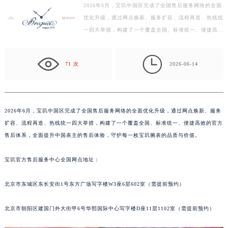
2026年6月，宝玑中国区完成了全国售后服务网络的全面
泰州市海陵区永定东路399号置地商务中心东塔写字楼（华润万象城）17层1706室（需提前预约）
优化升级，通过网点焕新、服务扩容、流程再造、热线统
宁波市江北区大闸南路500号来福士广场办公楼20层2009室（需提前预约）
一四大举措，构建了一个覆盖全国、标准统一、便捷高效
杭州市上城区钱江路1366号华润大厦写字楼A座5层503-5室（需提前预约）
的官方售后体系，全面提升中国表主的售后体验，守护
金华市金东区东市南街777号金华万达广场写字楼4号楼22层2209室（需提前预约）
每…

71 次
2026-06-14
绍兴市越城区胜利东路379号世茂天际中心写字楼8层805室（需提前预约）
嘉兴市南湖区广益路705号嘉兴世界贸易中心写字楼A座13层1304室（需提前预约）
南昌市红谷滩新区红谷中大道998号绿地双子塔（中央广场）A1座办公楼14层07室（需提前预约）
济南市历下区经十路11111号华润中心写字楼（万象城）15层1508室（需提前预约）
2026年6月，宝玑中国区完成了全国售后服务网络的全面优化升级，通过网点焕新、服务
扩容、流程再造、热线统一四大举措，构建了一个覆盖全国、标准统一、便捷高效的官方
广州市天河区天河路230号万菱汇国际中心写字楼A塔7层704室（需提前预约）
售后体系，全面提升中国表主的售后体验，守护每一枚宝玑腕表的品质与价值。
广州市越秀区环市东路371-375号世界贸易中心大厦南塔写字楼15层07室（需提前预约）
深圳市罗湖区深南东路5001号华润大厦写字楼17层1701室（需提前预约）
宝玑官方售后服务中心全国网点地址：
惠州市惠城区江北文昌一路7号华贸大厦写字楼1座30层05室（需提前预约）
厦门市思明区湖滨东路95号华润大厦写字楼B座11层1104室（需提前预约）
北京市东城区东长安街1号东方广场写字楼W3座6层602室（需提前预约）
福州市鼓楼区五四路128-1号恒力城写字楼15层03室（需提前预约）
北京市朝阳区建国门外大街甲6号华熙国际中心写字楼D座11层1102室（需提前预约）
成都市锦江区人民东路6号SAC东原中心写字楼24层2406B室（需提前预约）
重庆市江北区观音桥步行街2号融恒时代广场写字楼9层902室（需提前预约）