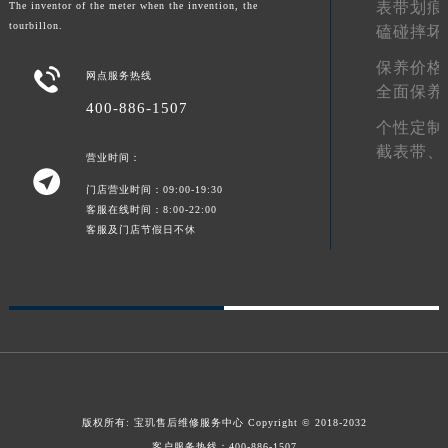
表带划痕
The inventor of the meter when the invention, the
甘肃省酒泉市肃州区西大街宝玑售后服务中心（需提前预约）
tourbillon.
磕碰摔坏
甘肃省临夏市城南街道团结路宝玑售后服务中心（需提前预约）
保养价格

网点服务热线
甘肃省陇南市武都区人民路宝玑售后服务中心（需提前预约）
全面保养
甘肃省平凉市崆峒区西大街宝玑售后服务中心（需提前预约）
400-886-1507
个性定制
甘肃省庆阳市西峰区南大街宝玑售后服务中心（需提前预约）
截表带、
营业时间：
甘肃省天水市秦州区民主路宝玑售后服务中心（需提前预约）

甘肃省武威市凉州区迎宾路宝玑售后服务中心（需提前预约）
门店营业时间：09:00-19:30
客服在线时间：8:00-22:00
甘肃省张掖市甘州区民乐北路宝玑售后服务中心（需提前预约）
客服及门店节假日不休
宁夏回族自治区固原市原州区文化街宝玑售后服务中心（需提前预约）
宁夏回族自治区石嘴山市大武口区贺兰山路宝玑售后服务中心（需提前预约）
宁夏回族自治区吴忠市利通区开元大道宝玑售后服务中心（需提前预约）
宁夏回族自治区银川市兴庆区新华东路97号新百中心C馆一层C1-18号商铺宝玑售后服务中心（需提前预约）
宁夏回族自治区中卫市沙坡头区鼓楼东街宝玑售后服务中心（需提前预约）
青海省果洛藏族自治州玛沁县团结路宝玑售后服务中心（需提前预约）
青海省海北藏族自治州海晏县将军路宝玑售后服务中心（需提前预约）
版权所有:
宝玑售后维修服务中心
Copyright © 2018-2032
青海省海东市乐都区滨河路宝玑售后服务中心（需提前预约）
客户服务热线：
400-886-1507