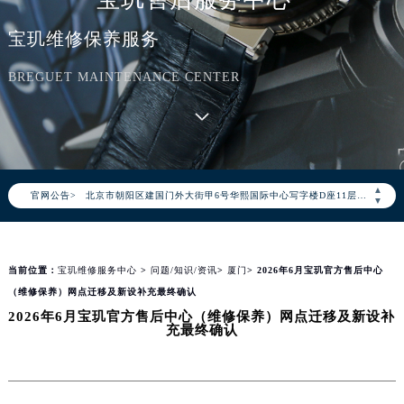
宝玑维修保养服务
2026年8月宝玑中国区售后服务网络优化升级公告
BREGUET MAINTENANCE CENTER
2026年8月宝玑全国官方售后客户服务热线：400-886-1507
宝玑官方全国统一服务热线400-886-1507，服务覆盖中国大陆、香港、澳门、台湾全部区域（非大陆需加拨“+86”）
2026年8月宝玑售后服务中心最新网点地址：
北京市朝阳区建国门外大街甲6号华熙国际中心写字楼D座11层1102室（北京总部）（需提前预约）
▲
官网公告>
北京市东城区东长安街1号东方广场写字楼W3座6层602室（需提前预约）
▼
天津市和平区赤峰道136号天津国际金融中心写字楼26层2603室（需提前预约）
上海市徐汇区虹桥路3号港汇中心写字楼2座37层3705室（需提前预约）
当前位置：
宝玑维修服务中心
>
问题/知识/资讯
>
厦门
> 2026年6月宝玑官方售后中心
上海市黄浦区南京东路299号宏伊国际广场写字楼8层806室（需提前预约）
（维修保养）网点迁移及新设补充最终确认
南京市秦淮区中山南路1号（新街口）南京中心写字楼22层C1-1室（需提前预约）
2026年6月宝玑官方售后中心（维修保养）网点迁移及新设补
常州市新北区龙锦路1590号现代传媒中心写字楼5号楼10层1008室（需提前预约）
充最终确认
徐州市鼓楼区淮海东路29号苏宁广场IFC国际金融中心写字楼35层3508室（需提前预约）
扬州市邗江区国展路29号星耀天地写字楼1号楼18层1803室（需提前预约）
盐城市盐都区世纪大道5号盐城金融城写字楼1号楼16层1604室（需提前预约）