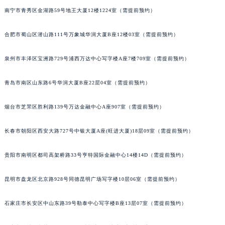
南宁市青秀区金湖路59号地王大厦12楼1224室（需提前预约）
山西省晋城市城区黄华街宝玑售后服务中心（需提前预约）
山西省晋中市榆次区顺城街宝玑售后服务中心（需提前预约）
合肥市蜀山区潜山路111号万象城华润大厦B座12楼03室（需提前预约）
山西省临汾市尧都区解放路宝玑售后服务中心（需提前预约）
山西省吕梁市离石区永宁中路与建设街交叉口宝玑售后服务中心（需提前预约）
泉州市丰泽区宝洲路729号浦西万达中心写字楼A座7楼709室（需提前预约）
山西省朔州市朔城区怡西路与鄯阳西街交汇处宝玑售后服务中心（需提前预约）
山西省忻州市忻府区和平东街与七一南路交叉口宝玑售后服务中心（需提前预约）
青岛市南区山东路6号华润大厦B座22层04室（需提前预约）
山西省阳泉市郊区平阳东街与新城大道交叉口宝玑售后服务中心（需提前预约）
烟台市芝罘区胜利路139号万达金融中心A座907室（需提前预约）
山西省运城市盐湖区河东街宝玑售后服务中心（需提前预约）
山西省长治市潞州区英雄中路宝玑售后服务中心（需提前预约）
长春市朝阳区西安大路727号中银大厦A座(旺进大厦)18层09室（需提前预约）
山西省太原市迎泽区迎泽街道解放路15号亨得利名表维修授权店3楼宝玑售后服务中心（需提前预约）
天津市和平区赤峰道136号天津国际金融中心26层2603室宝玑售后服务中心（需提前预约）
贵阳市南明区都司高架桥路33号亨特国际金融中心14楼14D（需提前预约）
安徽省安庆市迎江区人民路宝玑售后服务中心（需提前预约）
昆明市盘龙区北京路928号同德昆明广场写字楼10层06室（需提前预约）
安徽省蚌埠市蚌山区淮河路宝玑售后服务中心（需提前预约）
安徽省亳州市谯城区魏武大道宝玑售后服务中心（需提前预约）
石家庄市长安区中山东路39号勒泰中心写字楼B座13层07室（需提前预约）
安徽省池州市贵池区长江路宝玑售后服务中心（需提前预约）
安徽省滁州市琅琊区南谯北路宝玑售后服务中心（需提前预约）