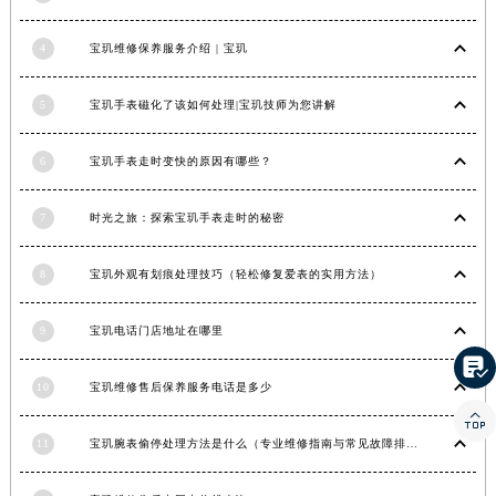
河南省安阳市文峰区解放大道宝玑售后服务中心（需提前预约）
4
宝玑维修保养服务介绍 | 宝玑
河南省鹤壁市淇滨区九州路宝玑售后服务中心（需提前预约）
河南省济源市沁园街道济水大道宝玑售后服务中心（需提前预约）
5
宝玑手表磁化了该如何处理|宝玑技师为您讲解
河南省焦作市解放区解放路宝玑售后服务中心（需提前预约）
河南省开封市鼓楼区中山路宝玑售后服务中心（需提前预约）
6
宝玑手表走时变快的原因有哪些？
河南省洛阳市西工区中州中路与解放路交叉口宝玑售后服务中心（需提前预约）
河南省漯河市源汇区交通路宝玑售后服务中心（需提前预约）
7
时光之旅：探索宝玑手表走时的秘密
河南省南阳市宛城区范蠡东路与南都路交叉口宝玑售后服务中心（需提前预约）
河南省平顶山市卫东区建设路宝玑售后服务中心（需提前预约）
8
宝玑外观有划痕处理技巧（轻松修复爱表的实用方法）
河南省濮阳市大华龙区开州路绿城路交叉口宝玑售后服务中心（需提前预约）
9
宝玑电话门店地址在哪里
河南省三门峡市湖滨区和平路宝玑售后服务中心（需提前预约）

河南省商丘市梁园区神火大道宝玑售后服务中心（需提前预约）
10
宝玑维修售后保养服务电话是多少
河南省新乡市红旗区人民路宝玑售后服务中心（需提前预约）

河南省信阳市浉河区东方红大道宝玑售后服务中心（需提前预约）
11
宝玑腕表偷停处理方法是什么（专业维修指南与常见故障排查）
河南省许昌市魏都区建安大道与八龙路交叉口宝玑售后服务中心（需提前预约）
河南省郑州市二七区民主路10号华润大厦29层2905室宝玑售后服务中心（需提前预约）