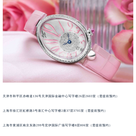
长沙市芙蓉区定王台街道建湘路393号世茂环球金融中心写字楼（芙蓉广场）10层13室（需提前预约）
郑州市二七区铭功路10号华润大厦写字楼29层2905室（需提前预约）
太原市迎泽区解放路15号亨得利名表服务中心（品牌授权店）3层整层（需提前预约）
沈阳市沈河区中街路137号亨得利名表服务中心（品牌授权店）1层整层（需提前预约）
沈阳市沈河区中街路83号亨得利名表服务中心（品牌授权店）1层整层（需提前预约）
乌鲁木齐市天山区红山路26号时代广场（CCMALL）C座17层17-B（需提前预约）
温州市鹿城区锦绣路1067号置信广场10层1015室（需提前预约）
哈尔滨市道里区友谊西路600号富力中心T2座写字楼29层03室（需提前预约）
大连市中山区人民路15号国际金融大厦7层G室（需提前预约）
佛山市禅城区季华五路57号万科金融中心C座12层1205室（需提前预约）
东莞市东城街道鸿福东路1号民盈国贸中心T1写字楼9层907室（需提前预约）
天津市和平区赤峰道136号天津国际金融中心写字楼26层2603室（需提前预约）
无锡市梁溪区人民中路139号恒隆广场写字楼1座11层1104室（需提前预约）
南通市崇川区工农路57号圆融广场写字楼16层1603室（需提前预约）
上海市徐汇区虹桥路3号港汇中心写字楼2座37层3705室（需提前预约）
苏州市苏州工业园区星港街199号苏州中心办公楼C座22层08室（需提前预约）
上海市黄浦区南京东路299号宏伊国际广场写字楼8层806室（需提前预约）
武汉市江汉区解放大道686号世界贸易大厦38层09室（需提前预约）
南宁市青秀区金湖路59号地王大厦12楼1224室（需提前预约）