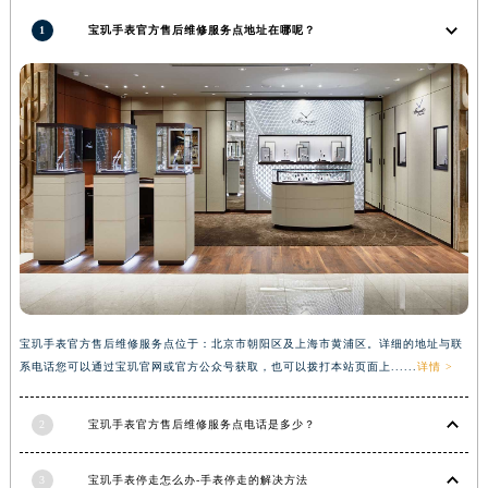
广西壮族自治区柳州市城中区中山中路宝玑售后服务中心（需提前预约）
1
宝玑手表官方售后维修服务点地址在哪呢？
广西壮族自治区钦州市钦南区金海湾东大街宝玑售后服务中心（需提前预约）
广西壮族自治区梧州市万秀区龙湖镇高旺路宝玑售后服务中心（需提前预约）
广西壮族自治区玉林市玉州区金玉路宝玑售后服务中心（需提前预约）
海南省儋州市儋州市那大镇兰洋北路宝玑售后服务中心（需提前预约）
海南省东方市八所镇解放西路宝玑售后服务中心（需提前预约）
海南省琼海市嘉积镇东风路宝玑售后服务中心（需提前预约）
海南省三沙市西沙区西沙群岛永兴岛北京路宝玑售后服务中心（需提前预约）
海南省三亚市吉阳区迎宾路宝玑售后服务中心（需提前预约）
海南省万宁市万城镇解放路宝玑售后服务中心（需提前预约）
海南省文昌市文城镇教育东路宝玑售后服务中心（需提前预约）
宝玑手表官方售后维修服务点位于：北京市朝阳区及上海市黄浦区。详细的地址与联
海南省五指山市通什镇三月三大道宝玑售后服务中心（需提前预约）
系电话您可以通过宝玑官网或官方公众号获取，也可以拨打本站页面上......
详情 >
香港特别行政区尖沙咀区油尖旺区广东道宝玑售后服务中心（需提前预约）
香港特别行政区金钟区中西区金钟道宝玑售后服务中心（需提前预约）
2
宝玑手表官方售后维修服务点电话是多少？
香港特别行政区九龙区油尖旺区弥敦道宝玑售后服务中心（需提前预约）
3
宝玑手表停走怎么办-手表停走的解决方法
香港特别行政区铜锣湾区湾仔区轩尼诗道宝玑售后服务中心（需提前预约）