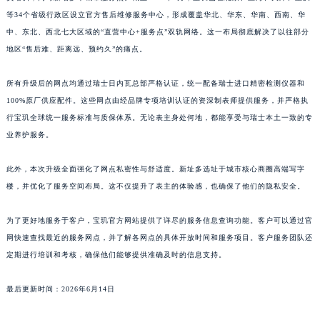
等34个省级行政区设立官方售后维修服务中心，形成覆盖华北、华东、华南、西南、华
江西省萍乡市安源区萍安北大道与康庄路交叉口宝玑售后服务中心（需提前预约）
中、东北、西北七大区域的“直营中心+服务点”双轨网络。这一布局彻底解决了以往部分
江西省上饶市信州区滨江西路宝玑售后服务中心（需提前预约）
地区“售后难、距离远、预约久”的痛点。
江西省新余市渝水区北湖西路宝玑售后服务中心（需提前预约）
江西省宜春市袁州区中山中路宝玑售后服务中心（需提前预约）
所有升级后的网点均通过瑞士日内瓦总部严格认证，统一配备瑞士进口精密检测仪器和
江西省鹰潭市月湖区胜利东路宝玑售后服务中心（需提前预约）
100%原厂供应配件。这些网点由经品牌专项培训认证的资深制表师提供服务，并严格执
山东省德州市德城区东风中路宝玑售后服务中心（需提前预约）
行宝玑全球统一服务标准与质保体系。无论表主身处何地，都能享受与瑞士本土一致的专
业养护服务。
山东省东营市东营区济南路宝玑售后服务中心（需提前预约）
山东省济南市历下区经十路11111号华润中心写字楼（万象城）15层1508室宝玑售后服务中心（需提前预约）
此外，本次升级全面强化了网点私密性与舒适度。新址多选址于城市核心商圈高端写字
山东省济宁市任城区太白楼路宝玑售后服务中心（需提前预约）
楼，并优化了服务空间布局。这不仅提升了表主的体验感，也确保了他们的隐私安全。
山东省莱芜市文化南路8号银座商城名表维修一楼名表维修宝玑售后服务中心（需提前预约）
山东省临沂市兰山区解放路宝玑售后服务中心（需提前预约）
为了更好地服务于客户，宝玑官方网站提供了详尽的服务信息查询功能。客户可以通过官
山东省日照市东港区烟台路宝玑售后服务中心（需提前预约）
网快速查找最近的服务网点，并了解各网点的具体开放时间和服务项目。客户服务团队还
定期进行培训和考核，确保他们能够提供准确及时的信息支持。
山东省泰安市泰山区财源街道泰山大街宝玑售后服务中心（需提前预约）
山东省威海市环翠区新威海路89号振华商厦一楼名表维修宝玑售后服务中心（需提前预约）
最后更新时间：2026年6月14日
山东省潍坊市奎文区东风东街宝玑售后服务中心（需提前预约）
山东省枣庄市滕州市北辛路与善国路交叉口宝玑售后服务中心（需提前预约）