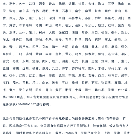
南、惠州、苏州、武汉、西安、青岛、无锡、温州、沈阳、大连、海口、三亚、佛山、东
江苏省常州市新北区龙锦路1590号现代传媒中心5号楼10层1008室宝玑售后服务中心（需提前预约）
莞、珠海、哈尔滨、合肥、昆明、太原、石家庄、南宁、南通、长春、烟台、唐山、廊
江苏省淮安市清江浦区淮海北路宝玑售后服务中心（需提前预约）
坊、保定、贵阳、泉州、台州、湖州、中山、乌鲁木齐、洛阳、邯郸、秦皇岛、澳门、西
江苏省连云港市海州区通灌北路宝玑售后服务中心（需提前预约）
宁、潍坊、呼和浩特、沧州、鞍山、赣州、临沂、岳阳、平顶山、镇江、桂林、芜湖、汕
江苏省南京市秦淮区中山南路1号南京中心22层22-C1-C3室宝玑售后服务中心（需提前预约）
头、淄博、兰州、银川、郴州、大庆、张家口、衡阳、焦作、周口、邵阳、亳州、新乡、
衡水、牡丹江、德州、聊城、包头、淮安、宜昌、许昌、邢台、宿迁、丽水、蚌埠、上
江苏省宿迁市宿城区西湖路宝玑售后服务中心（需提前预约）
饶、晋中、葫芦岛、四平、宜春、滁州、大同、舟山、绵阳、天水、德阳、承德、绥化、
江苏省泰州市海陵区永定东路399号置地商务中心东塔（华润万象城）17层1706室宝玑售后服务中心（需提前预约）
马鞍山、三明、滨州、黄冈、赤峰、荆州、通化、鸡西、佳木斯、黑河、连云港、阜阳、
江苏省徐州市鼓楼区淮海东路29号苏宁广场IFC国际金融中心35层3508室宝玑售后服务中心（需提前预约）
吉安、枣庄、永州、清远、揭阳、梧州、渭南、延安、长治、运城、淮南、莆田、荆门、
江苏省盐城市盐都区世纪大道5号盐城金融城写字楼1号楼16层1604室宝玑售后服务中心（需提前预约）
益阳、梅州、达州、榆林、威海、九江、济宁、齐齐哈尔、南阳、常德、呼伦贝尔、丹
江苏省扬州市邗江区国展路29号星耀天地写字楼1号楼18层1803室宝玑售后服务中心（需提前预约）
东、锦州、辽阳、辽源、衢州、安庆、龙岩、宁德、鹰潭、泰安、商丘、驻马店、咸宁、
江苏省镇江市京口区中山东路宝玑售后服务中心（需提前预约）
江门、茂名、玉林、乐山、南充、雅安、宝鸡、柳州、拉萨、丽江、张家界、襄阳、株
洲、遵义、鄂尔多斯、阳泉、昆山、黄石、湘潭、十堰、漳州、攀枝花、香港、台北等，
江西省抚州市临川区赣东大道宝玑售后服务中心（需提前预约）
共计360+网点，均有官方直营的宝玑售后服务网点，详细信息需拨打宝玑全国官方售后
江西省赣州市章贡区文清路宝玑售后服务中心（需提前预约）
服务热线400-886-1507进行咨询。
江西省吉安市吉州区井冈山大道宝玑售后服务中心（需提前预约）
江西省景德镇市珠山区珠山中路宝玑售后服务中心（需提前预约）
此次售后网络优化是宝玑中国区近年来规模最大的服务升级工程，聚焦“直营提质、扩
江西省九江市浔阳区浔阳路宝玑售后服务中心（需提前预约）
容、区域均衡”三大方向。全国原有售后网点进行了重新选址、装修焕新、设备迭代与人
江西省南昌市红谷滩新区红谷中大道998号绿地双子塔（中央广场）A1座办公楼14层1407室宝玑售后服务中心（需提前预约）
员培训，同时新增多个城市服务点。截至2026年6月，宝玑已在北京、上海、天津、重庆