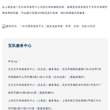
山东省淄博市张店区金晶大道宝玑售后服务中心（需提前预约）
以上就是
厦门宝玑保养服务中心
为您分享的精彩内容。如果您还有其他关于宝玑手表维护
上海市黄浦区南京东路299号宏伊国际广场写字楼8层806室宝玑售后服务中心（需提前预约）
和保养的问题，可以拨打页面400电话进行咨询，我们将竭诚为您服务。
上海市徐汇区虹桥路3号港汇中心2座37层3705室宝玑售后服务中心（需提前预约）
浙江省杭州市上城区钱江路1366号华润大厦A座5层503-5室宝玑售后服务中心（需提前预约）
浙江省湖州市吴兴区劳动路宝玑售后服务中心（需提前预约）
浙江省嘉兴市南湖区广益路705号嘉兴世界贸易中心A座13层1304室宝玑售后服务中心（需提前预约）
宝玑服务中心
浙江省金华市金东区东市南街777号金华万达广场4号楼22楼2209室宝玑售后服务中心（需提前预约）
浙江省丽水市莲都区解放街宝玑售后服务中心（需提前预约）
浙江省宁波市江北区大闸南路500号来福士广场办公楼20层2009室宝玑售后服务中心（需提前预约）
本文tag：
浙江省衢州市柯城区上街宝玑售后服务中心（需提前预约）
北京宝玑维修服务中心
（北京店）服务地址：北京市朝阳区建国门外大街甲6号
浙江省绍兴市越城区胜利东路379号世茂天际中心写字楼8层805室宝玑售后服务中心（需提前预约）
华熙国际中心写字楼D座11层1102室（北京总部）（需提前预约）
浙江省舟山市定海区解放东路宝玑售后服务中心（需提前预约）
北京宝玑维修服务中心
（北京店）服务地址：北京市东城区东长安街1号东方广
澳门特别行政区大堂区议事亭前地（新马路）宝玑售后服务中心（需提前预约）
场写字楼W3座6层602室（需提前预约）
澳门特别行政区风顺堂区南湾大马路宝玑售后服务中心（需提前预约）
上海宝玑维修服务中心
（上海店）服务地址：上海市徐汇区虹桥路3号港汇中心
澳门特别行政区花地玛堂区关闸广场宝玑售后服务中心（需提前预约）
澳门特别行政区花王堂区大三巴商圈宝玑售后服务中心（需提前预约）
写字楼2座37层3705室（需提前预约）