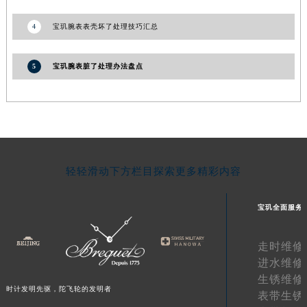
湖南省怀化市鹤城区迎丰中路宝玑售后服务中心（需提前预约）
4
宝玑腕表表壳坏了处理技巧汇总
湖南省娄底市娄星区长青街宝玑售后服务中心（需提前预约）
湖南省邵阳市双清区东风路宝玑售后服务中心（需提前预约）
5
宝玑腕表脏了处理办法盘点
湖南省湘潭市雨湖区莲城大道宝玑售后服务中心（需提前预约）
湖南省益阳市赫山区桃花仑路宝玑售后服务中心（需提前预约）
湖南省永州市冷水滩区永州大道与中兴路交叉口宝玑售后服务中心（需提前预约）
湖南省岳阳市岳阳楼区东茅岭路宝玑售后服务中心（需提前预约）
湖南省张家界市永定区解放路宝玑售后服务中心（需提前预约）
湖南省长沙市芙蓉区建湘路393号世茂环球金融中心写字楼10层1013室宝玑售后服务中心（需提前预约）
轻轻滑动下方栏目探索更多精彩内容
湖南省株洲市芦淞区建设南路宝玑售后服务中心（需提前预约）
甘肃省白银市白银区北京路宝玑售后服务中心（需提前预约）
宝玑全面服务
甘肃省定西市安定区解放路宝玑售后服务中心（需提前预约）
走时维修
甘肃省敦煌市沙州镇阳关中路宝玑售后服务中心（需提前预约）
进水维修
甘肃省合作市人民街宝玑售后服务中心（需提前预约）
生锈维修
甘肃省嘉峪关市雄关区新华中路宝玑售后服务中心（需提前预约）
时计发明先驱，陀飞轮的发明者
表带生锈
甘肃省金昌市金川区北京路宝玑售后服务中心（需提前预约）