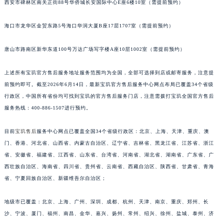
西安市碑林区南关正街88号华侨城长安国际中心E座6楼10室（需提前预约）
安徽省阜阳市颍州区颍州北路宝玑售后服务中心（需提前预约）
安徽省淮北市相山区淮海路宝玑售后服务中心（需提前预约）
海口市龙华区金贸东路5号海口华润大厦B座17层1707室（需提前预约）
安徽省淮南市田家庵区国庆中路宝玑售后服务中心（需提前预约）
唐山市路南区新华东道100号万达广场写字楼A座10层1002室（需提前预约）
安徽省黄山市屯溪区黄山西路宝玑售后服务中心（需提前预约）
安徽省六安市金安区解放中路宝玑售后服务中心（需提前预约）
上述所有宝玑官方售后服务地址服务范围均为全国，全部可选择到店或邮寄服务，注意提
安徽省马鞍山市雨山区湖南西路宝玑售后服务中心（需提前预约）
前预约即可。截至2026年6月14日，最新宝玑官方售后服务中心网点布局已覆盖34个省级
安徽省宿州市埇桥区人民中路宝玑售后服务中心（需提前预约）
行政区，中国所有省份均可找到宝玑的官方售后服务门店，注意需拨打宝玑全国官方售后
安徽省铜陵市铜官区石城大道宝玑售后服务中心（需提前预约）
服务热线：400-886-1507进行预约。
安徽省芜湖市镜湖区中山路步行街宝玑售后服务中心（需提前预约）
目前
宝玑售后
服务中心网点已覆盖全国34个省级行政区：北京、上海、天津、重庆、澳
安徽省宣城市宣州区叠嶂西路宝玑售后服务中心（需提前预约）
门、香港、河北省、山西省、内蒙古自治区、辽宁省、吉林省、黑龙江省、江苏省、浙江
福建省龙岩市新罗区九一南路宝玑售后服务中心（需提前预约）
省、安徽省、福建省、江西省、山东省、台湾省、河南省、湖北省、湖南省、广东省、广
福建省南平市建阳区人民西路宝玑售后服务中心（需提前预约）
西壮族自治区、海南省、四川省、贵州省、云南省、西藏自治区、陕西省、甘肃省、青海
福建省宁德市蕉城区天湖东路宝玑售后服务中心（需提前预约）
省、宁夏回族自治区、新疆维吾尔自治区；
福建省莆田市城厢区霞林街道荔华东大道宝玑售后服务中心（需提前预约）
地级市已覆盖：北京、上海、广州、深圳、成都、杭州、天津、南京、重庆、郑州、长
福建省三明市三元区东乾二路宝玑售后服务中心（需提前预约）
沙、宁波、厦门、福州、南昌、金华、嘉兴、扬州、常州、绍兴、徐州、盐城、泰州、济
福建省漳州市龙文区步港路宝玑售后服务中心（需提前预约）