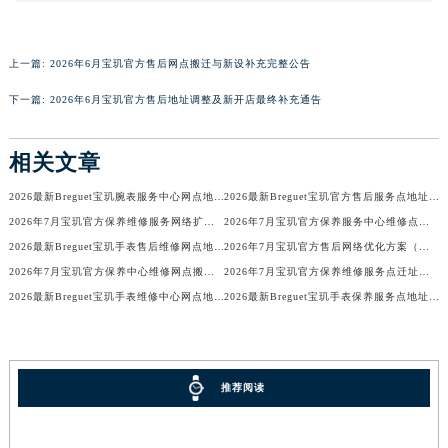
广东省汕尾市城区香洲街道园林社区翠园街宝玑售后服务中心（需提前预约）
广东省韶关市武江区芙蓉新区与老城中心交汇处宝玑售后服务中心（需提前预约）
上一篇:
2026年6月宝玑官方售后网点搬迁与新设补充完整公告
广东省深圳市罗湖区深南东路5001号华润大厦17层1701室宝玑售后服务中心（需提前预约）
下一篇:
2026年6月宝玑官方售后地址调整及新开店最终补充通告
广东省阳江市江城区东风一路宝玑售后服务中心（需提前预约）
广东省云浮市云城区金山路宝玑售后服务中心（需提前预约）
相关文章
广东省湛江市赤坎区观海北路宝玑售后服务中心（需提前预约）
广东省肇庆市端州区信安大道与砚都大道交汇处宝玑售后服务中心（需提前预约）
2026最新Breguet宝玑腕表服务中心网点地址考察报告
2026最新Breguet宝玑官方售后服务点地址调研报告
广西壮族自治区百色市右江区中山二路宝玑售后服务中心（需提前预约）
2026年7月宝玑官方保养维修服务网络扩容补充公告（迁址新开）全文定稿
2026年7月宝玑官方保养服务中心维修点最终搬迁及增设方案最终定稿
广西壮族自治区北海市海城区北京路宝玑售后服务中心（需提前预约）
2026最新Breguet宝玑手表售后维修网点地址考察报告
2026年7月宝玑官方售后网络优化方案（含搬迁与新建）
2026年7月宝玑官方保养中心维修网点搬迁及新增补充完整清单对外公开
2026年7月宝玑官方保养维修服务点迁址与新开业信息补充速报文本
广西壮族自治区崇左市江州区石景林街道友谊大道与丽川路交汇处宝玑售后服务中心（需提前预约）
2026最新Breguet宝玑手表维修中心网点地址考察报告
2026最新Breguet宝玑手表保养服务点地址考察报告
广西壮族自治区防城港市港口区金花茶大道宝玑售后服务中心（需提前预约）
广西壮族自治区贵港市港北区港城街道布山大道与仙衣路交叉口宝玑售后服务中心（需提前预约）
广西壮族自治区桂林市秀峰区红岭路宝玑售后服务中心（需提前预约）
广西壮族自治区河池市金城江区金城江街道朝阳路宝玑售后服务中心（需提前预约）
推荐阅读
广西壮族自治区贺州市八步区城东街道灵峰南路宝玑售后服务中心（需提前预约）
广西壮族自治区来宾市兴宾区桂中大道宝玑售后服务中心（需提前预约）