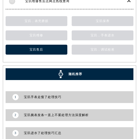
12
宝玑维修售后点网点热线查询
河南省周口市川汇区七一路宝玑售后服务中心（需提前预约）
河南省驻马店市驿城区乐山大道与置地大道交叉口宝玑售后服务中心（需提前预约）
宝玑，表壳磨损
宝玑保养
湖北省鄂州市鄂城区文星大道宝玑售后服务中心（需提前预约）
湖北省黄冈市黄州区赤壁大道宝玑售后服务中心（需提前预约）
宝玑维修
宝玑，手表进水
湖北省黄石市黄石港区武汉路宝玑售后服务中心（需提前预约）
宝玑售后
宝玑，调试校准
湖北省荆门市东宝中天街步行街宝玑售后服务中心（需提前预约）
湖北省荆州市荆州区荆中路宝玑售后服务中心（需提前预约）
湖北省十堰市茅箭区人民北路宝玑售后服务中心（需提前预约）
随机推荐
湖北省随州市曾都区青年路宝玑售后服务中心（需提前预约）
湖北省咸宁市咸安区长安大道宝玑售后服务中心（需提前预约）
湖北省襄阳市樊城区长虹路与人民路交叉口宝玑售后服务中心（需提前预约）
1
宝玑手表走慢了处理技巧
湖北省孝感市孝南区复兴大道宝玑售后服务中心（需提前预约）
湖北省宜昌市西陵区夷陵大道与港窑路宝玑售后服务中心（需提前预约）
2
宝玑腕表发条一直上不紧处理方法深度解析
湖南省常德市武陵区人民路宝玑售后服务中心（需提前预约）
湖南省郴州市北湖区国庆北路宝玑售后服务中心（需提前预约）
3
宝玑进水了处理技巧汇总
湖南省衡阳市雁峰区解放路宝玑售后服务中心（需提前预约）