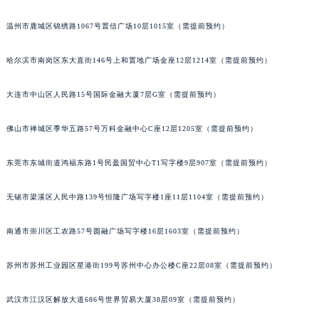
辽宁省沈阳市沈河区中街路83号亨得利名表维修授权店1楼宝玑售后服务中心（需提前预约）
温州市鹿城区锦绣路1067号置信广场10层1015室（需提前预约）
北京市朝阳区建国门外大街甲6号华熙国际中心D座11层1102室宝玑售后服务中心（北京总部）（需提前预约）
北京市东城区东长安街1号王府井东方广场W3座6层602室宝玑售后服务中心（需提前预约）
哈尔滨市南岗区东大直街146号上和置地广场金座12层1214室（需提前预约）
河北省保定市竞秀区朝阳北大街北国先天下宝玑售后服务中心（需提前预约）
大连市中山区人民路15号国际金融大厦7层G室（需提前预约）
内蒙古自治区阿拉善盟市左旗土尔扈特大街宝玑售后服务中心（需提前预约）
内蒙古自治区巴彦淖尔市临河区新华街宝玑售后服务中心（需提前预约）
佛山市禅城区季华五路57号万科金融中心C座12层1205室（需提前预约）
内蒙古自治区包头市青山区幸福路甲3号王府井百货名表维修宝玑售后服务中心（需提前预约）
内蒙古自治区赤峰市红山区哈达街宝玑售后服务中心（需提前预约）
东莞市东城街道鸿福东路1号民盈国贸中心T1写字楼9层907室（需提前预约）
内蒙古自治区鄂尔多斯市东胜区伊金霍洛街宝玑售后服务中心（需提前预约）
内蒙古自治区呼伦贝尔市海拉尔区中央街宝玑售后服务中心（需提前预约）
无锡市梁溪区人民中路139号恒隆广场写字楼1座11层1104室（需提前预约）
内蒙古自治区通辽市科尔沁区明仁大街宝玑售后服务中心（需提前预约）
南通市崇川区工农路57号圆融广场写字楼16层1603室（需提前预约）
内蒙古自治区乌海市海勃湾区人民南路宝玑售后服务中心（需提前预约）
内蒙古自治区乌兰察布市集宁区恩和大街宝玑售后服务中心（需提前预约）
苏州市苏州工业园区星港街199号苏州中心办公楼C座22层08室（需提前预约）
内蒙古自治区锡林郭勒盟市锡林浩特市光明街与额尔敦路交叉口宝玑售后服务中心（需提前预约）
内蒙古自治区兴安盟市乌兰浩特市兴安大街宝玑售后服务中心（需提前预约）
武汉市江汉区解放大道686号世界贸易大厦38层09室（需提前预约）
山西省大同市平城区迎宾街宝玑售后服务中心（需提前预约）