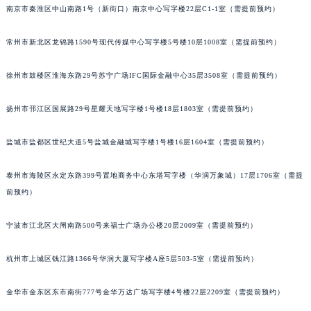
南京市秦淮区中山南路1号（新街口）南京中心写字楼22层C1-1室（需提前预约）
合肥市蜀山区潜山路111号万象城华润大厦B座12楼03室（需提前预约）
泉州市丰泽区宝洲路729号浦西万达中心写字楼A座7楼709室（需提前预约）
常州市新北区龙锦路1590号现代传媒中心写字楼5号楼10层1008室（需提前预约）
青岛市南区山东路6号华润大厦B座22层04室（需提前预约）
烟台市芝罘区胜利路139号万达金融中心A座907室（需提前预约）
徐州市鼓楼区淮海东路29号苏宁广场IFC国际金融中心35层3508室（需提前预约）
长春市朝阳区西安大路727号中银大厦A座(旺进大厦)18层09室（需提前预约）
扬州市邗江区国展路29号星耀天地写字楼1号楼18层1803室（需提前预约）
贵阳市南明区都司高架桥路33号亨特国际金融中心14楼14D（需提前预约）
昆明市盘龙区北京路928号同德昆明广场写字楼10层06室（需提前预约）
盐城市盐都区世纪大道5号盐城金融城写字楼1号楼16层1604室（需提前预约）
石家庄市长安区中山东路39号勒泰中心写字楼B座13层07室（需提前预约）
西安市碑林区南关正街88号华侨城长安国际中心E座6楼10室（需提前预约）
泰州市海陵区永定东路399号置地商务中心东塔写字楼（华润万象城）17层1706室（需提
海口市龙华区金贸东路5号海口华润大厦B座17层1707室（需提前预约）
前预约）
唐山市路南区新华东道100号万达广场写字楼A座10层1002室（需提前预约）
宁波市江北区大闸南路500号来福士广场办公楼20层2009室（需提前预约）
台州市椒江区东海大道1800号腾达中心东1幢20楼2002室（需提前预约）
内蒙古自治区呼和浩特市玉泉区大学西街70号华润万象城写字楼（鄂尔多斯大厦）23层2326室（需提前预约）
杭州市上城区钱江路1366号华润大厦写字楼A座5层503-5室（需提前预约）
甘肃省兰州市七里河区西津西路16号兰州中心写字楼21层2102室（需提前预约）
重庆市解放碑渝中区民权路28号英利国际金融中心写字楼20层01室（需提前预约）
金华市金东区东市南街777号金华万达广场写字楼4号楼22层2209室（需提前预约）
黑龙江省大庆市萨尔图区会战大街宝玑售后服务中心（需提前预约）