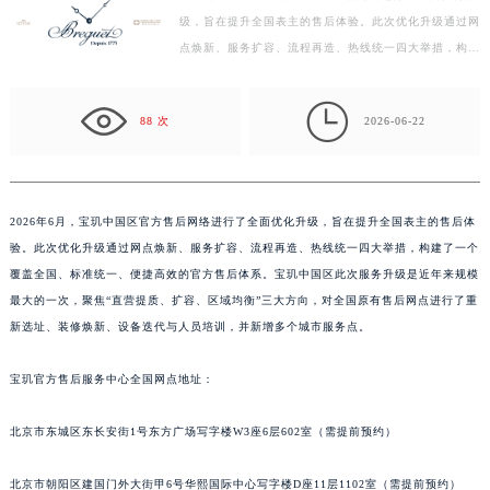
级，旨在提升全国表主的售后体验。此次优化升级通过网
徐州市鼓楼区淮海东路29号苏宁广场IFC国际金融中心写字楼35层3508室（需提前预约）
点焕新、服务扩容、流程再造、热线统一四大举措，构建
扬州市邗江区国展路29号星耀天地写字楼1号楼18层1803室（需提前预约）
了一个覆盖全国、标准统一、便捷高效的官方售后体系。
盐城市盐都区世纪大道5号盐城金融城写字楼1号楼16层1604室（需提前预约）
…

泰州市海陵区永定东路399号置地商务中心东塔写字楼（华润万象城）17层1706室（需提前预约）
88 次
2026-06-22
宁波市江北区大闸南路500号来福士广场办公楼20层2009室（需提前预约）
杭州市上城区钱江路1366号华润大厦写字楼A座5层503-5室（需提前预约）
金华市金东区东市南街777号金华万达广场写字楼4号楼22层2209室（需提前预约）
2026年6月，宝玑中国区官方售后网络进行了全面优化升级，旨在提升全国表主的售后体
绍兴市越城区胜利东路379号世茂天际中心写字楼8层805室（需提前预约）
验。此次优化升级通过网点焕新、服务扩容、流程再造、热线统一四大举措，构建了一个
嘉兴市南湖区广益路705号嘉兴世界贸易中心写字楼A座13层1304室（需提前预约）
覆盖全国、标准统一、便捷高效的官方售后体系。宝玑中国区此次服务升级是近年来规模
南昌市红谷滩新区红谷中大道998号绿地双子塔（中央广场）A1座办公楼14层07室（需提前预约）
最大的一次，聚焦“直营提质、扩容、区域均衡”三大方向，对全国原有售后网点进行了重
新选址、装修焕新、设备迭代与人员培训，并新增多个城市服务点。
济南市历下区经十路11111号华润中心写字楼（万象城）15层1508室（需提前预约）
广州市天河区天河路230号万菱汇国际中心写字楼A塔7层704室（需提前预约）
宝玑官方售后服务中心全国网点地址：
广州市越秀区环市东路371-375号世界贸易中心大厦南塔写字楼15层07室（需提前预约）
深圳市罗湖区深南东路5001号华润大厦写字楼17层1701室（需提前预约）
北京市东城区东长安街1号东方广场写字楼W3座6层602室（需提前预约）
惠州市惠城区江北文昌一路7号华贸大厦写字楼1座30层05室（需提前预约）
厦门市思明区湖滨东路95号华润大厦写字楼B座11层1104室（需提前预约）
北京市朝阳区建国门外大街甲6号华熙国际中心写字楼D座11层1102室（需提前预约）