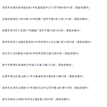
内蒙古自治区锡林郭勒盟市锡林浩特市光明街与额尔敦路交叉口宝玑售后服务中心（需提前预约）
东莞市东城街道鸿福东路1号民盈国贸中心T1写字楼9层907室（需提前预约）
内蒙古自治区兴安盟市乌兰浩特市兴安大街宝玑售后服务中心（需提前预约）
山西省大同市平城区迎宾街宝玑售后服务中心（需提前预约）
无锡市梁溪区人民中路139号恒隆广场写字楼1座11层1104室（需提前预约）
山西省晋城市城区黄华街宝玑售后服务中心（需提前预约）
南通市崇川区工农路57号圆融广场写字楼16层1603室（需提前预约）
山西省晋中市榆次区顺城街宝玑售后服务中心（需提前预约）
山西省临汾市尧都区解放路宝玑售后服务中心（需提前预约）
苏州市苏州工业园区星港街199号苏州中心办公楼C座22层08室（需提前预约）
山西省吕梁市离石区永宁中路与建设街交叉口宝玑售后服务中心（需提前预约）
山西省朔州市朔城区怡西路与鄯阳西街交汇处宝玑售后服务中心（需提前预约）
武汉市江汉区解放大道686号世界贸易大厦38层09室（需提前预约）
山西省忻州市忻府区和平东街与七一南路交叉口宝玑售后服务中心（需提前预约）
南宁市青秀区金湖路59号地王大厦12楼1224室（需提前预约）
山西省阳泉市郊区平阳东街与新城大道交叉口宝玑售后服务中心（需提前预约）
山西省运城市盐湖区河东街宝玑售后服务中心（需提前预约）
合肥市蜀山区潜山路111号万象城华润大厦B座12楼03室（需提前预约）
山西省长治市潞州区英雄中路宝玑售后服务中心（需提前预约）
山西省太原市迎泽区迎泽街道解放路15号亨得利名表维修授权店3楼宝玑售后服务中心（需提前预约）
泉州市丰泽区宝洲路729号浦西万达中心写字楼A座7楼709室（需提前预约）
天津市和平区赤峰道136号天津国际金融中心26层2603室宝玑售后服务中心（需提前预约）
安徽省安庆市迎江区人民路宝玑售后服务中心（需提前预约）
青岛市南区山东路6号华润大厦B座22层04室（需提前预约）
安徽省蚌埠市蚌山区淮河路宝玑售后服务中心（需提前预约）