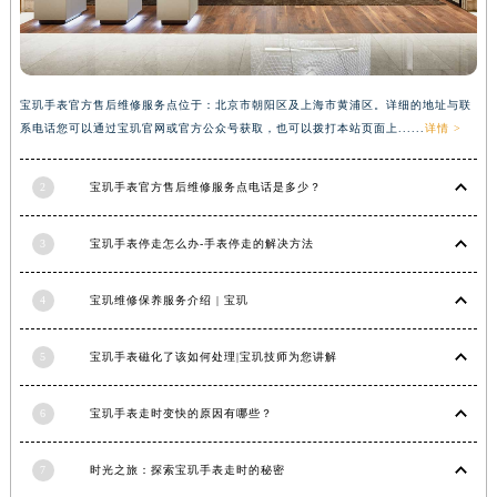
香港特别行政区金钟区中西区金钟道宝玑售后服务中心（需提前预约）
香港特别行政区九龙区油尖旺区弥敦道宝玑售后服务中心（需提前预约）
香港特别行政区铜锣湾区湾仔区轩尼诗道宝玑售后服务中心（需提前预约）
宝玑手表官方售后维修服务点位于：北京市朝阳区及上海市黄浦区。详细的地址与联
河南省安阳市文峰区解放大道宝玑售后服务中心（需提前预约）
系电话您可以通过宝玑官网或官方公众号获取，也可以拨打本站页面上......
详情 >
河南省鹤壁市淇滨区九州路宝玑售后服务中心（需提前预约）
河南省济源市沁园街道济水大道宝玑售后服务中心（需提前预约）
2
宝玑手表官方售后维修服务点电话是多少？
河南省焦作市解放区解放路宝玑售后服务中心（需提前预约）
河南省开封市鼓楼区中山路宝玑售后服务中心（需提前预约）
3
宝玑手表停走怎么办-手表停走的解决方法
河南省洛阳市西工区中州中路与解放路交叉口宝玑售后服务中心（需提前预约）
4
宝玑维修保养服务介绍 | 宝玑
河南省漯河市源汇区交通路宝玑售后服务中心（需提前预约）
河南省南阳市宛城区范蠡东路与南都路交叉口宝玑售后服务中心（需提前预约）
5
宝玑手表磁化了该如何处理|宝玑技师为您讲解
河南省平顶山市卫东区建设路宝玑售后服务中心（需提前预约）
河南省濮阳市大华龙区开州路绿城路交叉口宝玑售后服务中心（需提前预约）
6
宝玑手表走时变快的原因有哪些？
河南省三门峡市湖滨区和平路宝玑售后服务中心（需提前预约）
河南省商丘市梁园区神火大道宝玑售后服务中心（需提前预约）
7
时光之旅：探索宝玑手表走时的秘密
河南省新乡市红旗区人民路宝玑售后服务中心（需提前预约）