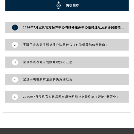
随机推荐
湖南省常德市武陵区人民路宝玑售后服务中心（需提前预约）
湖南省郴州市北湖区国庆北路宝玑售后服务中心（需提前预约）
湖南省衡阳市雁峰区解放路宝玑售后服务中心（需提前预约）
1
2026年7月宝玑官方保养中心与维修服务中心最终迁址及新开完整指南最终定稿
湖南省怀化市鹤城区迎丰中路宝玑售后服务中心（需提前预约）
湖南省娄底市娄星区长青街宝玑售后服务中心（需提前预约）
2
宝玑手表表盘生锈处理办法是什么（科学保养与修复指南）
湖南省邵阳市双清区东风路宝玑售后服务中心（需提前预约）
湖南省湘潭市雨湖区莲城大道宝玑售后服务中心（需提前预约）
3
宝玑手表表壳有划痕处理技巧汇总
湖南省益阳市赫山区桃花仑路宝玑售后服务中心（需提前预约）
湖南省永州市冷水滩区永州大道与中兴路交叉口宝玑售后服务中心（需提前预约）
4
宝玑手表表蒙有划痕解决方法汇总
湖南省岳阳市岳阳楼区东茅岭路宝玑售后服务中心（需提前预约）
湖南省张家界市永定区解放路宝玑售后服务中心（需提前预约）
5
2026年7月宝玑官方售后网点调整明细补充最终篇（迁址+新开业）
湖南省长沙市芙蓉区建湘路393号世茂环球金融中心写字楼10层1013室宝玑售后服务中心（需提前预约）
湖南省株洲市芦淞区建设南路宝玑售后服务中心（需提前预约）
甘肃省白银市白银区北京路宝玑售后服务中心（需提前预约）
甘肃省定西市安定区解放路宝玑售后服务中心（需提前预约）
甘肃省敦煌市沙州镇阳关中路宝玑售后服务中心（需提前预约）