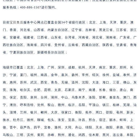
福建省莆田市城厢区霞林街道荔华东大道宝玑售后服务中心（需提前预约）
服务热线：400-886-1507进行预约。
福建省三明市三元区东乾二路宝玑售后服务中心（需提前预约）
目前
宝玑售后
服务中心网点已覆盖全国34个省级行政区：北京、上海、天津、重庆、澳
福建省漳州市龙文区步港路宝玑售后服务中心（需提前预约）
门、香港、河北省、山西省、内蒙古自治区、辽宁省、吉林省、黑龙江省、江苏省、浙江
江苏省常州市新北区龙锦路1590号现代传媒中心5号楼10层1008室宝玑售后服务中心（需提前预约）
省、安徽省、福建省、江西省、山东省、台湾省、河南省、湖北省、湖南省、广东省、广
江苏省淮安市清江浦区淮海北路宝玑售后服务中心（需提前预约）
西壮族自治区、海南省、四川省、贵州省、云南省、西藏自治区、陕西省、甘肃省、青海
江苏省连云港市海州区通灌北路宝玑售后服务中心（需提前预约）
省、宁夏回族自治区、新疆维吾尔自治区；
江苏省南京市秦淮区中山南路1号南京中心22层22-C1-C3室宝玑售后服务中心（需提前预约）
地级市已覆盖：北京、上海、广州、深圳、成都、杭州、天津、南京、重庆、郑州、长
江苏省宿迁市宿城区西湖路宝玑售后服务中心（需提前预约）
沙、宁波、厦门、福州、南昌、金华、嘉兴、扬州、常州、绍兴、徐州、盐城、泰州、济
江苏省泰州市海陵区永定东路399号置地商务中心东塔（华润万象城）17层1706室宝玑售后服务中心（需提前预约）
南、惠州、苏州、武汉、西安、青岛、无锡、温州、沈阳、大连、海口、三亚、佛山、东
江苏省徐州市鼓楼区淮海东路29号苏宁广场IFC国际金融中心35层3508室宝玑售后服务中心（需提前预约）
莞、珠海、哈尔滨、合肥、昆明、太原、石家庄、南宁、南通、长春、烟台、唐山、廊
江苏省盐城市盐都区世纪大道5号盐城金融城写字楼1号楼16层1604室宝玑售后服务中心（需提前预约）
坊、保定、贵阳、泉州、台州、湖州、中山、乌鲁木齐、洛阳、邯郸、秦皇岛、澳门、西
江苏省扬州市邗江区国展路29号星耀天地写字楼1号楼18层1803室宝玑售后服务中心（需提前预约）
宁、潍坊、呼和浩特、沧州、鞍山、赣州、临沂、岳阳、平顶山、镇江、桂林、芜湖、汕
江苏省镇江市京口区中山东路宝玑售后服务中心（需提前预约）
头、淄博、兰州、银川、郴州、大庆、张家口、衡阳、焦作、周口、邵阳、亳州、新乡、
衡水、牡丹江、德州、聊城、包头、淮安、宜昌、许昌、邢台、宿迁、丽水、蚌埠、上
江西省抚州市临川区赣东大道宝玑售后服务中心（需提前预约）
饶、晋中、葫芦岛、四平、宜春、滁州、大同、舟山、绵阳、天水、德阳、承德、绥化、
江西省赣州市章贡区文清路宝玑售后服务中心（需提前预约）
马鞍山、三明、滨州、黄冈、赤峰、荆州、通化、鸡西、佳木斯、黑河、连云港、阜阳、
江西省吉安市吉州区井冈山大道宝玑售后服务中心（需提前预约）