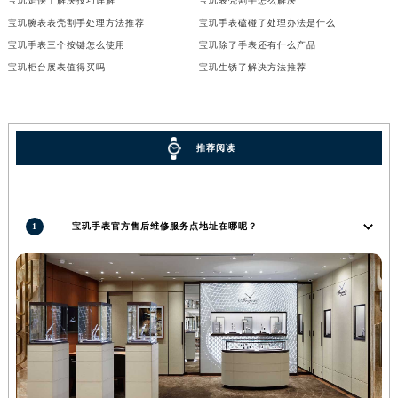
宝玑走快了解决技巧详解
宝玑表壳割手怎么解决
广西壮族自治区河池市金城江区金城江街道朝阳路宝玑售后服务中心（需提前预约）
宝玑腕表表壳割手处理方法推荐
宝玑手表磕碰了处理办法是什么
广西壮族自治区贺州市八步区城东街道灵峰南路宝玑售后服务中心（需提前预约）
宝玑手表三个按键怎么使用
宝玑除了手表还有什么产品
宝玑柜台展表值得买吗
宝玑生锈了解决方法推荐
广西壮族自治区来宾市兴宾区桂中大道宝玑售后服务中心（需提前预约）
广西壮族自治区柳州市城中区中山中路宝玑售后服务中心（需提前预约）
广西壮族自治区钦州市钦南区金海湾东大街宝玑售后服务中心（需提前预约）
广西壮族自治区梧州市万秀区龙湖镇高旺路宝玑售后服务中心（需提前预约）
推荐阅读
广西壮族自治区玉林市玉州区金玉路宝玑售后服务中心（需提前预约）
海南省儋州市儋州市那大镇兰洋北路宝玑售后服务中心（需提前预约）
海南省东方市八所镇解放西路宝玑售后服务中心（需提前预约）
1
宝玑手表官方售后维修服务点地址在哪呢？
海南省琼海市嘉积镇东风路宝玑售后服务中心（需提前预约）
海南省三沙市西沙区西沙群岛永兴岛北京路宝玑售后服务中心（需提前预约）
海南省三亚市吉阳区迎宾路宝玑售后服务中心（需提前预约）
海南省万宁市万城镇解放路宝玑售后服务中心（需提前预约）
海南省文昌市文城镇教育东路宝玑售后服务中心（需提前预约）
海南省五指山市通什镇三月三大道宝玑售后服务中心（需提前预约）
香港特别行政区尖沙咀区油尖旺区广东道宝玑售后服务中心（需提前预约）