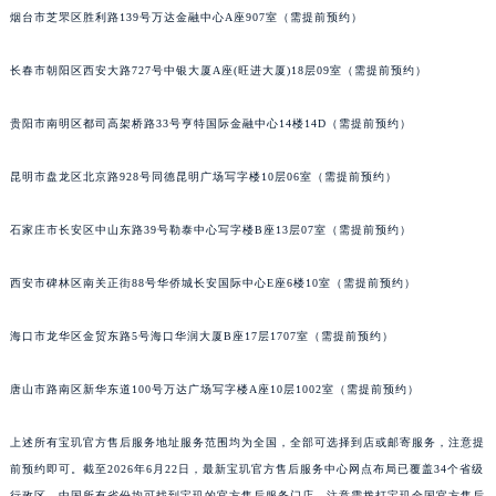
烟台市芝罘区胜利路139号万达金融中心A座907室（需提前预约）
安徽省亳州市谯城区魏武大道宝玑售后服务中心（需提前预约）
安徽省池州市贵池区长江路宝玑售后服务中心（需提前预约）
长春市朝阳区西安大路727号中银大厦A座(旺进大厦)18层09室（需提前预约）
安徽省滁州市琅琊区南谯北路宝玑售后服务中心（需提前预约）
安徽省阜阳市颍州区颍州北路宝玑售后服务中心（需提前预约）
贵阳市南明区都司高架桥路33号亨特国际金融中心14楼14D（需提前预约）
安徽省淮北市相山区淮海路宝玑售后服务中心（需提前预约）
昆明市盘龙区北京路928号同德昆明广场写字楼10层06室（需提前预约）
安徽省淮南市田家庵区国庆中路宝玑售后服务中心（需提前预约）
安徽省黄山市屯溪区黄山西路宝玑售后服务中心（需提前预约）
石家庄市长安区中山东路39号勒泰中心写字楼B座13层07室（需提前预约）
安徽省六安市金安区解放中路宝玑售后服务中心（需提前预约）
安徽省马鞍山市雨山区湖南西路宝玑售后服务中心（需提前预约）
西安市碑林区南关正街88号华侨城长安国际中心E座6楼10室（需提前预约）
安徽省宿州市埇桥区人民中路宝玑售后服务中心（需提前预约）
安徽省铜陵市铜官区石城大道宝玑售后服务中心（需提前预约）
海口市龙华区金贸东路5号海口华润大厦B座17层1707室（需提前预约）
安徽省芜湖市镜湖区中山路步行街宝玑售后服务中心（需提前预约）
唐山市路南区新华东道100号万达广场写字楼A座10层1002室（需提前预约）
安徽省宣城市宣州区叠嶂西路宝玑售后服务中心（需提前预约）
福建省龙岩市新罗区九一南路宝玑售后服务中心（需提前预约）
上述所有宝玑官方售后服务地址服务范围均为全国，全部可选择到店或邮寄服务，注意提
福建省南平市建阳区人民西路宝玑售后服务中心（需提前预约）
前预约即可。截至2026年6月22日，最新宝玑官方售后服务中心网点布局已覆盖34个省级
福建省宁德市蕉城区天湖东路宝玑售后服务中心（需提前预约）
行政区，中国所有省份均可找到宝玑的官方售后服务门店，注意需拨打宝玑全国官方售后