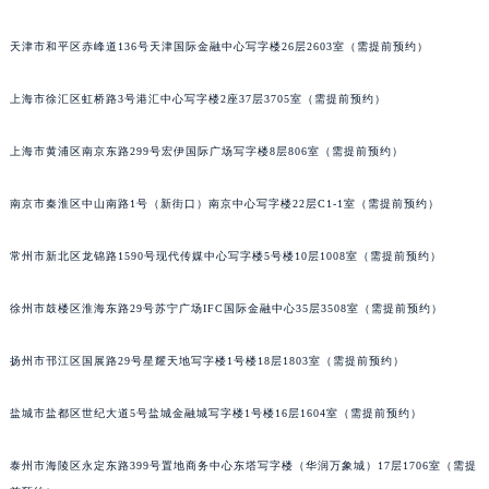
福州市鼓楼区五四路128-1号恒力城写字楼15层03室（需提前预约）
天津市和平区赤峰道136号天津国际金融中心写字楼26层2603室（需提前预约）
成都市锦江区人民东路6号SAC东原中心写字楼24层2406B室（需提前预约）
重庆市江北区观音桥步行街2号融恒时代广场写字楼9层902室（需提前预约）
上海市徐汇区虹桥路3号港汇中心写字楼2座37层3705室（需提前预约）
长沙市芙蓉区定王台街道建湘路393号世茂环球金融中心写字楼（芙蓉广场）10层13室（需提前预约）
郑州市二七区铭功路10号华润大厦写字楼29层2905室（需提前预约）
上海市黄浦区南京东路299号宏伊国际广场写字楼8层806室（需提前预约）
太原市迎泽区解放路15号亨得利名表服务中心（品牌授权店）3层整层（需提前预约）
南京市秦淮区中山南路1号（新街口）南京中心写字楼22层C1-1室（需提前预约）
沈阳市沈河区中街路137号亨得利名表服务中心（品牌授权店）1层整层（需提前预约）
沈阳市沈河区中街路83号亨得利名表服务中心（品牌授权店）1层整层（需提前预约）
常州市新北区龙锦路1590号现代传媒中心写字楼5号楼10层1008室（需提前预约）
乌鲁木齐市天山区红山路26号时代广场（CCMALL）C座17层17-B（需提前预约）
温州市鹿城区锦绣路1067号置信广场10层1015室（需提前预约）
徐州市鼓楼区淮海东路29号苏宁广场IFC国际金融中心35层3508室（需提前预约）
哈尔滨市道里区友谊西路600号富力中心T2座写字楼29层03室（需提前预约）
大连市中山区人民路15号国际金融大厦7层G室（需提前预约）
扬州市邗江区国展路29号星耀天地写字楼1号楼18层1803室（需提前预约）
佛山市禅城区季华五路57号万科金融中心C座12层1205室（需提前预约）
盐城市盐都区世纪大道5号盐城金融城写字楼1号楼16层1604室（需提前预约）
东莞市东城街道鸿福东路1号民盈国贸中心T1写字楼9层907室（需提前预约）
无锡市梁溪区人民中路139号恒隆广场写字楼1座11层1104室（需提前预约）
泰州市海陵区永定东路399号置地商务中心东塔写字楼（华润万象城）17层1706室（需提
南通市崇川区工农路57号圆融广场写字楼16层1603室（需提前预约）