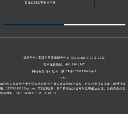
客服及门店节假日不休
青海省果洛藏族自治州玛沁县团结路宝玑售后服务中心（需提前预约）
青海省海北藏族自治州海晏县将军路宝玑售后服务中心（需提前预约）
青海省海东市乐都区滨河路宝玑售后服务中心（需提前预约）
青海省海南藏族自治州共和县青海湖大街宝玑售后服务中心（需提前预约）
青海省海西蒙古族藏族自治州德令哈市柴达木路宝玑售后服务中心（需提前预约）
青海省黄南藏族自治州同仁市德合隆路宝玑售后服务中心（需提前预约）
青海省西宁市城西区海湖新区西关大道宝玑售后服务中心（需提前预约）
版权所有:
宝玑售后维修服务中心
Copyright © 2018-2032
青海省玉树藏族自治州结古镇胜利路宝玑售后服务中心（需提前预约）
客户服务热线：
400-886-1507
陕西省安康市汉滨区金州路宝玑售后服务中心（需提前预约）
网站备案/许可证号：陕ICP备2025073640号-8
陕西省宝鸡市渭滨区经二路宝玑售后服务中心（需提前预约）
XML
如权利人或知情人士发现本站内容存在事实错误或涉及版权、名誉权等侵权问题，请通过邮
陕西省汉中市汉台区北大街宝玑售后服务中心（需提前预约）
箱：2557628530@qq.com 与我们联系，我们将在收到通知后立即依法处理。当前页面信息
更新时间：2026-08-06T21:41:39+08:00
陕西省商洛市商州区州城街宝玑售后服务中心（需提前预约）
陕西省铜川市王益区红旗街宝玑售后服务中心（需提前预约）
陕西省渭南市临渭区东风大街宝玑售后服务中心（需提前预约）
陕西省咸阳市秦都区沣西新城统一西路与白马河路交汇处宝玑售后服务中心（需提前预约）
陕西省延安市宝塔区中心街宝玑售后服务中心（需提前预约）