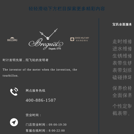
甘肃省合作市人民街宝玑售后服务中心（需提前预约）
轻轻滑动下方栏目探索更多精彩内容
甘肃省嘉峪关市雄关区新华中路宝玑售后服务中心（需提前预约）
甘肃省金昌市金川区北京路宝玑售后服务中心（需提前预约）
宝玑全面服务
甘肃省酒泉市肃州区西大街宝玑售后服务中心（需提前预约）
甘肃省临夏市城南街道团结路宝玑售后服务中心（需提前预约）
走时维修
进水维修
甘肃省陇南市武都区人民路宝玑售后服务中心（需提前预约）
生锈维修
甘肃省平凉市崆峒区西大街宝玑售后服务中心（需提前预约）
时计发明先驱，陀飞轮的发明者
表带生锈
甘肃省庆阳市西峰区南大街宝玑售后服务中心（需提前预约）
表带划痕
The inventor of the meter when the invention, the
甘肃省天水市秦州区民主路宝玑售后服务中心（需提前预约）
tourbillon.
磕碰摔坏
甘肃省武威市凉州区迎宾路宝玑售后服务中心（需提前预约）
保养价格

甘肃省张掖市甘州区民乐北路宝玑售后服务中心（需提前预约）
网点服务热线
全面保养
宁夏回族自治区固原市原州区文化街宝玑售后服务中心（需提前预约）
400-886-1507
个性定制
宁夏回族自治区石嘴山市大武口区贺兰山路宝玑售后服务中心（需提前预约）
截表带、
营业时间：
宁夏回族自治区吴忠市利通区开元大道宝玑售后服务中心（需提前预约）

宁夏回族自治区银川市兴庆区新华东路97号新百中心C馆一层C1-18号商铺宝玑售后服务中心（需提前预约）
门店营业时间：09:00-19:30
客服在线时间：8:00-22:00
宁夏回族自治区中卫市沙坡头区鼓楼东街宝玑售后服务中心（需提前预约）