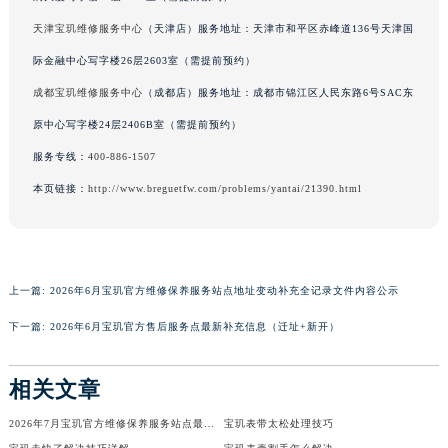
广东省梅州市梅江区金燕大道宝玑售后服务中心（需提前预约）
天津宝玑维修服务中心
（天津店）服务地址：天津市和平区赤峰道136号天津国
广东省清远市清城区湖西路宝玑售后服务中心（需提前预约）
际金融中心写字楼26层2603室（需提前预约）
广东省汕头市龙湖区长平路宝玑售后服务中心（需提前预约）
成都宝玑维修服务中心
（成都店）服务地址：成都市锦江区人民东路6号SAC东
广东省汕尾市城区香洲街道园林社区翠园街宝玑售后服务中心（需提前预约）
原中心写字楼24层2406B室（需提前预约）
广东省韶关市武江区芙蓉新区与老城中心交汇处宝玑售后服务中心（需提前预约）
服务专线：
400-886-1507
广东省深圳市罗湖区深南东路5001号华润大厦17层1701室宝玑售后服务中心（需提前预约）
本页链接：
http://www.breguetfw.com/problems/yantai/21390.html
广东省阳江市江城区东风一路宝玑售后服务中心（需提前预约）
广东省云浮市云城区金山路宝玑售后服务中心（需提前预约）
广东省湛江市赤坎区观海北路宝玑售后服务中心（需提前预约）
广东省肇庆市端州区信安大道与砚都大道交汇处宝玑售后服务中心（需提前预约）
上一篇:
2026年6月宝玑官方维修保养服务站点地址变动补充全记录文件内容公示
广西壮族自治区百色市右江区中山二路宝玑售后服务中心（需提前预约）
下一篇:
2026年6月宝玑官方售后服务点最新补充信息（迁址+新开）
广西壮族自治区北海市海城区北京路宝玑售后服务中心（需提前预约）
广西壮族自治区崇左市江州区石景林街道友谊大道与丽川路交汇处宝玑售后服务中心（需提前预约）
相关文章
广西壮族自治区防城港市港口区金花茶大道宝玑售后服务中心（需提前预约）
广西壮族自治区贵港市港北区港城街道布山大道与仙衣路交叉口宝玑售后服务中心（需提前预约）
2026年7月宝玑官方维修保养服务站点最终地址变动全记录确认
宝玑表带太松处理技巧
广西壮族自治区桂林市秀峰区红岭路宝玑售后服务中心（需提前预约）