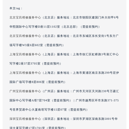
澳门特别行政区风顺堂区南湾大马路宝玑售后服务中心（需提前预约）
本文tag：
澳门特别行政区花地玛堂区关闸广场宝玑售后服务中心（需提前预约）
北京宝玑维修服务中心
（北京店）服务地址：北京市朝阳区建国门外大街甲6号
澳门特别行政区花王堂区大三巴商圈宝玑售后服务中心（需提前预约）
华熙国际中心写字楼D座11层1102室（北京总部）（需提前预约）
澳门特别行政区嘉模堂区官也街宝玑售后服务中心（需提前预约）
北京宝玑维修服务中心
（北京店）服务地址：北京市东城区东长安街1号东方广
澳门省路氹城市金光大道宝玑售后服务中心（需提前预约）
场写字楼W3座6层602室（需提前预约）
澳门特别行政区望德堂区塔石广场宝玑售后服务中心（需提前预约）
上海宝玑维修服务中心
（上海店）服务地址：上海市徐汇区虹桥路3号港汇中心
福建省福州市鼓楼区五四路128-1号恒力城写字楼15层03室宝玑售后服务中心（需提前预约）
福建省厦门市思明区湖滨东路95号万象城华润大厦B座11层1104室宝玑售后服务中心（需提前预约）
写字楼2座37层3705室（需提前预约）
广东省潮州市潮安区新风路与潮汕路交汇处宝玑售后服务中心（需提前预约）
上海宝玑维修服务中心
（上海店）服务地址：上海市黄浦区南京东路299号宏伊
广东省广州市天河区天河路230号万菱汇国际中心A塔7层704室宝玑售后服务中心（需提前预约）
国际广场写字楼8层806室（需提前预约）
广东省广州市越秀区环市东路371-375号世界贸易中心大厦南塔15层1507室宝玑售后服务中心（需提前预约）
广州宝玑维修服务中心
（广州店）服务地址：广州市天河区天河路230号万菱汇
广东省河源市源城区越王大道宝玑售后服务中心（需提前预约）
国际中心写字楼A塔7层704室（需提前预约） | 广州市越秀区环市东路371-375
广东省惠州市惠城区江北文昌一路7号华贸大厦1座30层3005室宝玑售后服务中心（需提前预约）
号世界贸易中心大厦南塔写字楼15层07室（需提前预约）
广东省江门市蓬江区广场西路宝玑售后服务中心（需提前预约）
深圳宝玑维修服务中心
（深圳店）服务地址：深圳市罗湖区深南东路5001号华
广东省揭阳市榕城进贤门步行街宝玑售后服务中心（需提前预约）
广东省茂名市电白区水东街道迎宾大道宝玑售后服务中心（需提前预约）
润大厦写字楼17层1701室（需提前预约）