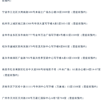
前预约）
苏州市苏州工业园区星港街199号苏州中心办公楼C座22层08室（需提前预约）
武汉市江汉区解放大道686号世界贸易大厦38层09室（需提前预约）
宁波市江北区大闸南路500号来福士广场办公楼20层2009室（需提前预约）
南宁市青秀区金湖路59号地王大厦12楼1224室（需提前预约）
杭州市上城区钱江路1366号华润大厦写字楼A座5层503-5室（需提前预约）
合肥市蜀山区潜山路111号万象城华润大厦B座12楼03室（需提前预约）
泉州市丰泽区宝洲路729号浦西万达中心写字楼A座7楼709室（需提前预约）
金华市金东区东市南街777号金华万达广场写字楼4号楼22层2209室（需提前预约）
青岛市南区山东路6号华润大厦B座22层04室（需提前预约）
烟台市芝罘区胜利路139号万达金融中心A座907室（需提前预约）
绍兴市越城区胜利东路379号世茂天际中心写字楼8层805室（需提前预约）
长春市朝阳区西安大路727号中银大厦A座(旺进大厦)18层09室（需提前预约）
嘉兴市南湖区广益路705号嘉兴世界贸易中心写字楼A座13层1304室（需提前预约）
贵阳市南明区都司高架桥路33号亨特国际金融中心14楼14D（需提前预约）
昆明市盘龙区北京路928号同德昆明广场写字楼10层06室（需提前预约）
南昌市红谷滩新区红谷中大道998号绿地双子塔（中央广场）A1座办公楼14层14-07室
石家庄市长安区中山东路39号勒泰中心写字楼B座13层07室（需提前预约）
（需提前预约）
西安市碑林区南关正街88号华侨城长安国际中心E座6楼10室（需提前预约）
海口市龙华区金贸东路5号海口华润大厦B座17层1707室（需提前预约）
济南市历下区经十路11111号华润中心写字楼（万象城）15层1508室（需提前预约）
唐山市路南区新华东道100号万达广场写字楼A座10层1002室（需提前预约）
广州市天河区天河路230号万菱汇国际中心A塔7层704室（需提前预约）
台州市椒江区东海大道1800号腾达中心东1幢20楼2002室（需提前预约）
内蒙古自治区呼和浩特市玉泉区大学西街70号华润万象城写字楼（鄂尔多斯大厦）23层2326室（需提前预约）