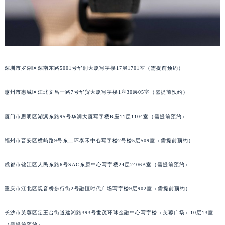
吉林省辽源市龙山区人民大街宝玑售后服务中心（需提前预约）
吉林省梅河口市新华街道梅河大街宝玑售后服务中心（需提前预约）
吉林省四平市铁东区紫气大路与南九经街交汇处宝玑售后服务中心（需提前预约）
吉林省松原市宁江区五环大街宝玑售后服务中心（需提前预约）
吉林省通化市东昌区环通乡江南大街宝玑售后服务中心（需提前预约）
深圳市罗湖区深南东路5001号华润大厦写字楼17层1701室（需提前预约）
吉林省延边市延吉市解放路宝玑售后服务中心（需提前预约）
惠州市惠城区江北文昌一路7号华贸大厦写字楼1座30层05室（需提前预约）
辽宁省鞍山市铁东区站前街宝玑售后服务中心（需提前预约）
辽宁省本溪市平山区胜利路宝玑售后服务中心（需提前预约）
厦门市思明区湖滨东路95号华润大厦写字楼B座11层1104室（需提前预约）
辽宁省朝阳市双塔区新华路宝玑售后服务中心（需提前预约）
辽宁省丹东市振兴区七经街宝玑售后服务中心（需提前预约）
福州市晋安区横屿路9号东二环泰禾中心写字楼2号楼5层509室（需提前预约）
辽宁省抚顺市新抚区东一路宝玑售后服务中心（需提前预约）
成都市锦江区人民东路6号SAC东原中心写字楼24层2406B室（需提前预约）
辽宁省阜新市海州区解放大街宝玑售后服务中心（需提前预约）
辽宁省葫芦岛市连山区中央路宝玑售后服务中心（需提前预约）
重庆市江北区观音桥步行街2号融恒时代广场写字楼9层902室（需提前预约）
辽宁省锦州市古塔区中央大街宝玑售后服务中心（需提前预约）
辽宁省辽阳市白塔区新运大街宝玑售后服务中心（需提前预约）
长沙市芙蓉区定王台街道建湘路393号世茂环球金融中心写字楼（芙蓉广场）10层13室
辽宁省盘锦市兴隆台区石油大街宝玑售后服务中心（需提前预约）
（需提前预约）