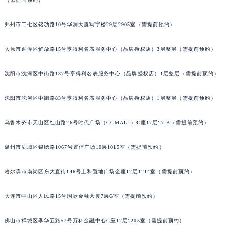
辽宁省铁岭市银州区南马路宝玑售后服务中心（需提前预约）
郑州市二七区铭功路10号华润大厦写字楼29层2905室（需提前预约）
辽宁省营口市站前区市府路与渤海大街交叉口宝玑售后服务中心（需提前预约）
辽宁省沈阳市沈河区中街路137号亨得利名表维修授权店1楼宝玑售后服务中心（需提前预约）
太原市迎泽区解放路15号亨得利名表服务中心（品牌授权店）3层整层（需提前预约）
辽宁省沈阳市沈河区中街路83号亨得利名表维修授权店1楼宝玑售后服务中心（需提前预约）
北京市朝阳区建国门外大街甲6号华熙国际中心D座11层1102室宝玑售后服务中心（北京总部）（需提前预约）
沈阳市沈河区中街路137号亨得利名表服务中心（品牌授权店）1层整层（需提前预约）
北京市东城区东长安街1号王府井东方广场W3座6层602室宝玑售后服务中心（需提前预约）
河北省保定市竞秀区朝阳北大街北国先天下宝玑售后服务中心（需提前预约）
沈阳市沈河区中街路83号亨得利名表服务中心（品牌授权店）1层整层（需提前预约）
内蒙古自治区阿拉善盟市左旗土尔扈特大街宝玑售后服务中心（需提前预约）
乌鲁木齐市天山区红山路26号时代广场（CCMALL）C座17层17-B（需提前预约）
内蒙古自治区巴彦淖尔市临河区新华街宝玑售后服务中心（需提前预约）
内蒙古自治区包头市青山区幸福路甲3号王府井百货名表维修宝玑售后服务中心（需提前预约）
温州市鹿城区锦绣路1067号置信广场10层1015室（需提前预约）
内蒙古自治区赤峰市红山区哈达街宝玑售后服务中心（需提前预约）
内蒙古自治区鄂尔多斯市东胜区伊金霍洛街宝玑售后服务中心（需提前预约）
哈尔滨市南岗区东大直街146号上和置地广场金座12层1214室（需提前预约）
内蒙古自治区呼伦贝尔市海拉尔区中央街宝玑售后服务中心（需提前预约）
大连市中山区人民路15号国际金融大厦7层G室（需提前预约）
内蒙古自治区通辽市科尔沁区明仁大街宝玑售后服务中心（需提前预约）
内蒙古自治区乌海市海勃湾区人民南路宝玑售后服务中心（需提前预约）
佛山市禅城区季华五路57号万科金融中心C座12层1205室（需提前预约）
内蒙古自治区乌兰察布市集宁区恩和大街宝玑售后服务中心（需提前预约）