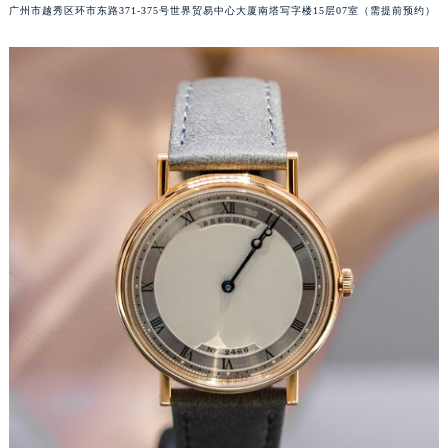
广州市越秀区环市东路371-375号世界贸易中心大厦南塔写字楼15层07室（需提前预约）
甘肃省兰州市七里河区西津西路16号兰州中心写字楼21层2102室（需提前预约）
重庆市解放碑渝中区民权路28号英利国际金融中心写字楼20层01室（需提前预约）
黑龙江省大庆市萨尔图区会战大街宝玑售后服务中心（需提前预约）
黑龙江省鹤岗市向阳区红军路宝玑售后服务中心（需提前预约）
黑龙江省黑河市爱辉区中央街宝玑售后服务中心（需提前预约）
黑龙江省鸡西市鸡冠区红军路宝玑售后服务中心（需提前预约）
黑龙江省佳木斯市向阳区长安路宝玑售后服务中心（需提前预约）
黑龙江省牡丹江市东安区太平路宝玑售后服务中心（需提前预约）
黑龙江省七台河市桃山区大同街宝玑售后服务中心（需提前预约）
黑龙江省齐齐哈尔市龙沙区龙华路宝玑售后服务中心（需提前预约）
黑龙江省双鸭山市尖山区新兴大街宝玑售后服务中心（需提前预约）
黑龙江省绥化市北林区新华街与康庄路交叉口宝玑售后服务中心（需提前预约）
黑龙江省伊春市伊美区通河路宝玑售后服务中心（需提前预约）
吉林省白城市洮北区明仁南街宝玑售后服务中心（需提前预约）
吉林省白山市浑江区浑江大街宝玑售后服务中心（需提前预约）
吉林省吉林市船营区河南街宝玑售后服务中心（需提前预约）