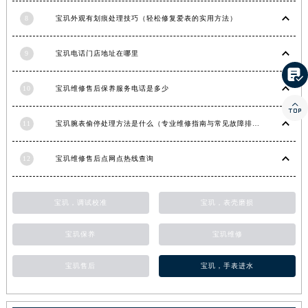
河南省信阳市浉河区东方红大道宝玑售后服务中心（需提前预约）
8
宝玑外观有划痕处理技巧（轻松修复爱表的实用方法）
河南省许昌市魏都区建安大道与八龙路交叉口宝玑售后服务中心（需提前预约）
河南省郑州市二七区民主路10号华润大厦29层2905室宝玑售后服务中心（需提前预约）
9
宝玑电话门店地址在哪里

河南省周口市川汇区七一路宝玑售后服务中心（需提前预约）
10
宝玑维修售后保养服务电话是多少
河南省驻马店市驿城区乐山大道与置地大道交叉口宝玑售后服务中心（需提前预约）

湖北省鄂州市鄂城区文星大道宝玑售后服务中心（需提前预约）
11
宝玑腕表偷停处理方法是什么（专业维修指南与常见故障排查）
湖北省黄冈市黄州区赤壁大道宝玑售后服务中心（需提前预约）
湖北省黄石市黄石港区武汉路宝玑售后服务中心（需提前预约）
12
宝玑维修售后点网点热线查询
湖北省荆门市东宝中天街步行街宝玑售后服务中心（需提前预约）
湖北省荆州市荆州区荆中路宝玑售后服务中心（需提前预约）
宝玑，调试校准
宝玑，表壳磨损
湖北省十堰市茅箭区人民北路宝玑售后服务中心（需提前预约）
湖北省随州市曾都区青年路宝玑售后服务中心（需提前预约）
宝玑保养
宝玑维修
湖北省咸宁市咸安区长安大道宝玑售后服务中心（需提前预约）
湖北省襄阳市樊城区长虹路与人民路交叉口宝玑售后服务中心（需提前预约）
宝玑售后
宝玑，手表进水
湖北省孝感市孝南区复兴大道宝玑售后服务中心（需提前预约）
湖北省宜昌市西陵区夷陵大道与港窑路宝玑售后服务中心（需提前预约）