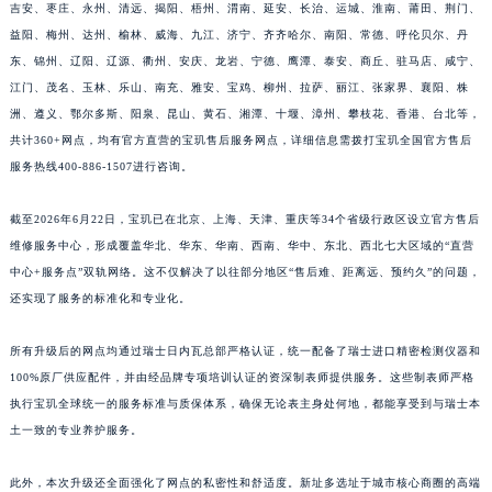
吉安、枣庄、永州、清远、揭阳、梧州、渭南、延安、长治、运城、淮南、莆田、荆门、
江西省景德镇市珠山区珠山中路宝玑售后服务中心（需提前预约）
益阳、梅州、达州、榆林、威海、九江、济宁、齐齐哈尔、南阳、常德、呼伦贝尔、丹
江西省九江市浔阳区浔阳路宝玑售后服务中心（需提前预约）
东、锦州、辽阳、辽源、衢州、安庆、龙岩、宁德、鹰潭、泰安、商丘、驻马店、咸宁、
江西省南昌市红谷滩新区红谷中大道998号绿地双子塔（中央广场）A1座办公楼14层1407室宝玑售后服务中心（需提前预约）
江门、茂名、玉林、乐山、南充、雅安、宝鸡、柳州、拉萨、丽江、张家界、襄阳、株
洲、遵义、鄂尔多斯、阳泉、昆山、黄石、湘潭、十堰、漳州、攀枝花、香港、台北等，
江西省萍乡市安源区萍安北大道与康庄路交叉口宝玑售后服务中心（需提前预约）
共计360+网点，均有官方直营的宝玑售后服务网点，详细信息需拨打宝玑全国官方售后
江西省上饶市信州区滨江西路宝玑售后服务中心（需提前预约）
服务热线400-886-1507进行咨询。
江西省新余市渝水区北湖西路宝玑售后服务中心（需提前预约）
江西省宜春市袁州区中山中路宝玑售后服务中心（需提前预约）
截至2026年6月22日，宝玑已在北京、上海、天津、重庆等34个省级行政区设立官方售后
江西省鹰潭市月湖区胜利东路宝玑售后服务中心（需提前预约）
维修服务中心，形成覆盖华北、华东、华南、西南、华中、东北、西北七大区域的“直营
山东省德州市德城区东风中路宝玑售后服务中心（需提前预约）
中心+服务点”双轨网络。这不仅解决了以往部分地区“售后难、距离远、预约久”的问题，
还实现了服务的标准化和专业化。
山东省东营市东营区济南路宝玑售后服务中心（需提前预约）
山东省济南市历下区经十路11111号华润中心写字楼（万象城）15层1508室宝玑售后服务中心（需提前预约）
所有升级后的网点均通过瑞士日内瓦总部严格认证，统一配备了瑞士进口精密检测仪器和
山东省济宁市任城区太白楼路宝玑售后服务中心（需提前预约）
100%原厂供应配件，并由经品牌专项培训认证的资深制表师提供服务。这些制表师严格
山东省莱芜市文化南路8号银座商城名表维修一楼名表维修宝玑售后服务中心（需提前预约）
执行宝玑全球统一的服务标准与质保体系，确保无论表主身处何地，都能享受到与瑞士本
山东省临沂市兰山区解放路宝玑售后服务中心（需提前预约）
土一致的专业养护服务。
山东省日照市东港区烟台路宝玑售后服务中心（需提前预约）
此外，本次升级还全面强化了网点的私密性和舒适度。新址多选址于城市核心商圈的高端
山东省泰安市泰山区财源街道泰山大街宝玑售后服务中心（需提前预约）