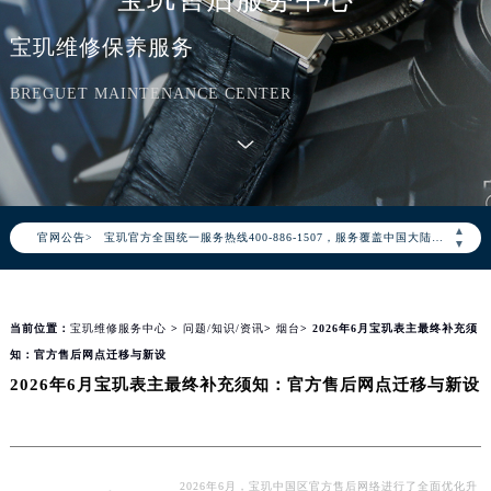
宝玑维修保养服务
BREGUET MAINTENANCE CENTER
2026年8月宝玑中国区售后服务网络优化升级公告
2026年8月宝玑全国官方售后客户服务热线：400-886-1507
▲
官网公告>
宝玑官方全国统一服务热线400-886-1507，服务覆盖中国大陆、香港、澳门、台湾全部区域（非大陆需加拨“+86”）
▼
2026年8月宝玑售后服务中心最新网点地址：
北京市朝阳区建国门外大街甲6号华熙国际中心写字楼D座11层1102室（北京总部）（需提前预约）
当前位置：
宝玑维修服务中心
>
问题/知识/资讯
>
烟台
> 2026年6月宝玑表主最终补充须
北京市东城区东长安街1号东方广场写字楼W3座6层602室（需提前预约）
知：官方售后网点迁移与新设
天津市和平区赤峰道136号天津国际金融中心写字楼26层2603室（需提前预约）
2026年6月宝玑表主最终补充须知：官方售后网点迁移与新设
上海市徐汇区虹桥路3号港汇中心写字楼2座37层3705室（需提前预约）
上海市黄浦区南京东路299号宏伊国际广场写字楼8层806室（需提前预约）
南京市秦淮区中山南路1号（新街口）南京中心写字楼22层C1-1室（需提前预约）
常州市新北区龙锦路1590号现代传媒中心写字楼5号楼10层1008室（需提前预约）
2026年6月，宝玑中国区官方售后网络进行了全面优化升