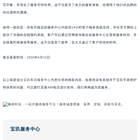
写字楼，并优化了服务空间布局。这不仅提升了表主的服务体验，也增强了他们对品牌的
山东省威海市环翠区新威海路89号振华商厦一楼名表维修宝玑售后服务中心（需提前预约）
信任感和归属感。
山东省潍坊市奎文区东风东街宝玑售后服务中心（需提前预约）
山东省枣庄市滕州市北辛路与善国路交叉口宝玑售后服务中心（需提前预约）
值得一提的是，所有升级后的服务中心均提供24小时客户服务热线支持，并在官方网站上
山东省淄博市张店区金晶大道宝玑售后服务中心（需提前预约）
提供了详细的在线预约系统。客户可以通过官网查询最近的服务中心位置和服务时间，并
上海市黄浦区南京东路299号宏伊国际广场写字楼8层806室宝玑售后服务中心（需提前预约）
在线预约维修保养服务。这不仅提高了效率，也大大减少了客户等待的时间。
上海市徐汇区虹桥路3号港汇中心2座37层3705室宝玑售后服务中心（需提前预约）
最后更新时间：2026年6月22日
浙江省杭州市上城区钱江路1366号华润大厦A座5层503-5室宝玑售后服务中心（需提前预约）
浙江省湖州市吴兴区劳动路宝玑售后服务中心（需提前预约）
浙江省嘉兴市南湖区广益路705号嘉兴世界贸易中心A座13层1304室宝玑售后服务中心（需提前预约）
以上就是
烟台宝玑售后服务中心
为您分享的精彩内容。如果您还有其他关于宝玑手表维护
浙江省金华市金东区东市南街777号金华万达广场4号楼22楼2209室宝玑售后服务中心（需提前预约）
和保养的问题，可以拨打页面400电话进行咨询，我们将竭诚为您服务。
浙江省丽水市莲都区解放街宝玑售后服务中心（需提前预约）
浙江省宁波市江北区大闸南路500号来福士广场办公楼20层2009室宝玑售后服务中心（需提前预约）
浙江省衢州市柯城区上街宝玑售后服务中心（需提前预约）
浙江省绍兴市越城区胜利东路379号世茂天际中心写字楼8层805室宝玑售后服务中心（需提前预约）
宝玑服务中心
浙江省舟山市定海区解放东路宝玑售后服务中心（需提前预约）
澳门特别行政区大堂区议事亭前地（新马路）宝玑售后服务中心（需提前预约）