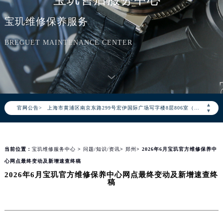
2026年8月宝玑全国官方售后客户服务热线：400-886-1507
宝玑维修保养服务
宝玑官方全国统一服务热线400-886-1507，服务覆盖中国大陆、香港、澳门、台湾全部区域（非大陆需加拨“+86”）
2026年8月宝玑售后服务中心最新网点地址：
BREGUET MAINTENANCE CENTER
北京市朝阳区建国门外大街甲6号华熙国际中心写字楼D座11层1102室（北京总部）（需提前预约）
北京市东城区东长安街1号东方广场写字楼W3座6层602室（需提前预约）
天津市和平区赤峰道136号天津国际金融中心写字楼26层2603室（需提前预约）
上海市徐汇区虹桥路3号港汇中心写字楼2座37层3705室（需提前预约）
▲
官网公告>
上海市黄浦区南京东路299号宏伊国际广场写字楼8层806室（需提前预约）
▼
南京市秦淮区中山南路1号（新街口）南京中心写字楼22层C1-1室（需提前预约）
常州市新北区龙锦路1590号现代传媒中心写字楼5号楼10层1008室（需提前预约）
当前位置：
宝玑维修服务中心
>
问题/知识/资讯
>
郑州
> 2026年6月宝玑官方维修保养中
徐州市鼓楼区淮海东路29号苏宁广场IFC国际金融中心写字楼35层3508室（需提前预约）
心网点最终变动及新增速查终稿
扬州市邗江区国展路29号星耀天地写字楼1号楼18层1803室（需提前预约）
2026年6月宝玑官方维修保养中心网点最终变动及新增速查终
盐城市盐都区世纪大道5号盐城金融城写字楼1号楼16层1604室（需提前预约）
稿
泰州市海陵区永定东路399号置地商务中心东塔写字楼（华润万象城）17层1706室（需提前预约）
宁波市江北区大闸南路500号来福士广场办公楼20层2009室（需提前预约）
杭州市上城区钱江路1366号华润大厦写字楼A座5层503-5室（需提前预约）