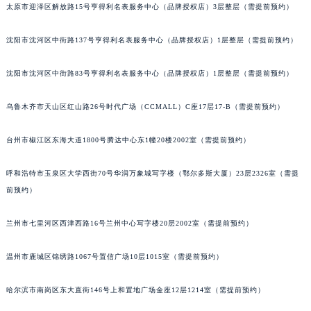
太原市迎泽区解放路15号亨得利名表服务中心（品牌授权店）3层整层（需提前预约）
辽宁省鞍山市铁东区站前街宝玑售后服务中心（需提前预约）
辽宁省本溪市平山区胜利路宝玑售后服务中心（需提前预约）
沈阳市沈河区中街路137号亨得利名表服务中心（品牌授权店）1层整层（需提前预约）
辽宁省朝阳市双塔区新华路宝玑售后服务中心（需提前预约）
辽宁省丹东市振兴区七经街宝玑售后服务中心（需提前预约）
沈阳市沈河区中街路83号亨得利名表服务中心（品牌授权店）1层整层（需提前预约）
辽宁省抚顺市新抚区东一路宝玑售后服务中心（需提前预约）
乌鲁木齐市天山区红山路26号时代广场（CCMALL）C座17层17-B（需提前预约）
辽宁省阜新市海州区解放大街宝玑售后服务中心（需提前预约）
辽宁省葫芦岛市连山区中央路宝玑售后服务中心（需提前预约）
台州市椒江区东海大道1800号腾达中心东1幢20楼2002室（需提前预约）
辽宁省锦州市古塔区中央大街宝玑售后服务中心（需提前预约）
辽宁省辽阳市白塔区新运大街宝玑售后服务中心（需提前预约）
呼和浩特市玉泉区大学西街70号华润万象城写字楼（鄂尔多斯大厦）23层2326室（需提
辽宁省盘锦市兴隆台区石油大街宝玑售后服务中心（需提前预约）
前预约）
辽宁省铁岭市银州区南马路宝玑售后服务中心（需提前预约）
兰州市七里河区西津西路16号兰州中心写字楼20层2002室（需提前预约）
辽宁省营口市站前区市府路与渤海大街交叉口宝玑售后服务中心（需提前预约）
辽宁省沈阳市沈河区中街路137号亨得利名表维修授权店1楼宝玑售后服务中心（需提前预约）
温州市鹿城区锦绣路1067号置信广场10层1015室（需提前预约）
辽宁省沈阳市沈河区中街路83号亨得利名表维修授权店1楼宝玑售后服务中心（需提前预约）
北京市朝阳区建国门外大街甲6号华熙国际中心D座11层1102室宝玑售后服务中心（北京总部）（需提前预约）
哈尔滨市南岗区东大直街146号上和置地广场金座12层1214室（需提前预约）
北京市东城区东长安街1号王府井东方广场W3座6层602室宝玑售后服务中心（需提前预约）