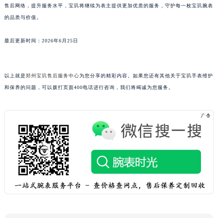
售后网络，提升服务水平，宝玑将继续为表主提供更加优质的服务，守护每一枚宝玑腕表
广东省阳江市江城区东风一路宝玑售后服务中心（需提前预约）
的品质与价值。
广东省云浮市云城区金山路宝玑售后服务中心（需提前预约）
广东省湛江市赤坎区观海北路宝玑售后服务中心（需提前预约）
最后更新时间：2026年6月25日
广东省肇庆市端州区信安大道与砚都大道交汇处宝玑售后服务中心（需提前预约）
广西壮族自治区百色市右江区中山二路宝玑售后服务中心（需提前预约）
以上就是
郑州宝玑售后服务中心
为您分享的精彩内容。如果您还有其他关于宝玑手表维护
广西壮族自治区北海市海城区北京路宝玑售后服务中心（需提前预约）
和保养的问题，可以拨打页面400电话进行咨询，我们将竭诚为您服务。
广西壮族自治区崇左市江州区石景林街道友谊大道与丽川路交汇处宝玑售后服务中心（需提前预约）
广西壮族自治区防城港市港口区金花茶大道宝玑售后服务中心（需提前预约）
广西壮族自治区贵港市港北区港城街道布山大道与仙衣路交叉口宝玑售后服务中心（需提前预约）
广西壮族自治区桂林市秀峰区红岭路宝玑售后服务中心（需提前预约）
广西壮族自治区河池市金城江区金城江街道朝阳路宝玑售后服务中心（需提前预约）
广西壮族自治区贺州市八步区城东街道灵峰南路宝玑售后服务中心（需提前预约）
广西壮族自治区来宾市兴宾区桂中大道宝玑售后服务中心（需提前预约）
广西壮族自治区柳州市城中区中山中路宝玑售后服务中心（需提前预约）
广西壮族自治区钦州市钦南区金海湾东大街宝玑售后服务中心（需提前预约）
广西壮族自治区梧州市万秀区龙湖镇高旺路宝玑售后服务中心（需提前预约）