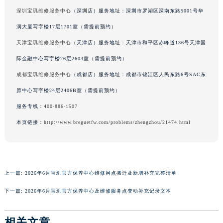
河南省焦作市解放区解放路宝玑售后服务中心（需提前预约）
深圳宝玑维修服务中心
（深圳店）服务地址：深圳市罗湖区深南东路5001号华
河南省开封市鼓楼区中山路宝玑售后服务中心（需提前预约）
润大厦写字楼17层1701室（需提前预约）
河南省洛阳市西工区中州中路与解放路交叉口宝玑售后服务中心（需提前预约）
天津宝玑维修服务中心
（天津店）服务地址：天津市和平区赤峰道136号天津国
河南省漯河市源汇区交通路宝玑售后服务中心（需提前预约）
际金融中心写字楼26层2603室（需提前预约）
河南省南阳市宛城区范蠡东路与南都路交叉口宝玑售后服务中心（需提前预约）
成都宝玑维修服务中心
（成都店）服务地址：成都市锦江区人民东路6号SAC东
河南省平顶山市卫东区建设路宝玑售后服务中心（需提前预约）
原中心写字楼24层2406B室（需提前预约）
河南省濮阳市大华龙区开州路绿城路交叉口宝玑售后服务中心（需提前预约）
服务专线：
400-886-1507
河南省三门峡市湖滨区和平路宝玑售后服务中心（需提前预约）
河南省商丘市梁园区神火大道宝玑售后服务中心（需提前预约）
本页链接：
http://www.breguetfw.com/problems/zhengzhou/21474.html
河南省新乡市红旗区人民路宝玑售后服务中心（需提前预约）
河南省信阳市浉河区东方红大道宝玑售后服务中心（需提前预约）
河南省许昌市魏都区建安大道与八龙路交叉口宝玑售后服务中心（需提前预约）
上一篇:
2026年6月宝玑官方保养中心维修网点搬迁及新增补充完整清单
河南省郑州市二七区民主路10号华润大厦29层2905室宝玑售后服务中心（需提前预约）
下一篇:
2026年6月宝玑官方保养中心及维修服务点变动补充记录文本
河南省周口市川汇区七一路宝玑售后服务中心（需提前预约）
河南省驻马店市驿城区乐山大道与置地大道交叉口宝玑售后服务中心（需提前预约）
相关文章
湖北省鄂州市鄂城区文星大道宝玑售后服务中心（需提前预约）