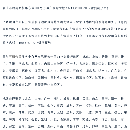
江苏省南京市秦淮区中山南路1号南京中心22层22-C1-C3室宝玑售后服务中心（需提前预约）
唐山市路南区新华东道100号万达广场写字楼A座10层1002室（需提前预约）
江苏省宿迁市宿城区西湖路宝玑售后服务中心（需提前预约）
上述所有宝玑官方售后服务地址服务范围均为全国，全部可选择到店或邮寄服务，注意提
江苏省泰州市海陵区永定东路399号置地商务中心东塔（华润万象城）17层1706室宝玑售后服务中心（需提前预约）
前预约即可。截至2026年6月25日，最新宝玑官方售后服务中心网点布局已覆盖34个省级
江苏省徐州市鼓楼区淮海东路29号苏宁广场IFC国际金融中心35层3508室宝玑售后服务中心（需提前预约）
行政区，中国所有省份均可找到宝玑的官方售后服务门店，注意需拨打宝玑全国官方售后
江苏省盐城市盐都区世纪大道5号盐城金融城写字楼1号楼16层1604室宝玑售后服务中心（需提前预约）
服务热线：400-886-1507进行预约。
江苏省扬州市邗江区国展路29号星耀天地写字楼1号楼18层1803室宝玑售后服务中心（需提前预约）
江苏省镇江市京口区中山东路宝玑售后服务中心（需提前预约）
目前
宝玑售后
服务中心网点已覆盖全国34个省级行政区：北京、上海、天津、重庆、澳
江西省抚州市临川区赣东大道宝玑售后服务中心（需提前预约）
门、香港、河北省、山西省、内蒙古自治区、辽宁省、吉林省、黑龙江省、江苏省、浙江
省、安徽省、福建省、江西省、山东省、台湾省、河南省、湖北省、湖南省、广东省、广
江西省赣州市章贡区文清路宝玑售后服务中心（需提前预约）
西壮族自治区、海南省、四川省、贵州省、云南省、西藏自治区、陕西省、甘肃省、青海
江西省吉安市吉州区井冈山大道宝玑售后服务中心（需提前预约）
省、宁夏回族自治区、新疆维吾尔自治区；
江西省景德镇市珠山区珠山中路宝玑售后服务中心（需提前预约）
江西省九江市浔阳区浔阳路宝玑售后服务中心（需提前预约）
地级市已覆盖：北京、上海、广州、深圳、成都、杭州、天津、南京、重庆、郑州、长
江西省南昌市红谷滩新区红谷中大道998号绿地双子塔（中央广场）A1座办公楼14层1407室宝玑售后服务中心（需提前预约）
沙、宁波、厦门、福州、南昌、金华、嘉兴、扬州、常州、绍兴、徐州、盐城、泰州、济
江西省萍乡市安源区萍安北大道与康庄路交叉口宝玑售后服务中心（需提前预约）
南、惠州、苏州、武汉、西安、青岛、无锡、温州、沈阳、大连、海口、三亚、佛山、东
莞、珠海、哈尔滨、合肥、昆明、太原、石家庄、南宁、南通、长春、烟台、唐山、廊
江西省上饶市信州区滨江西路宝玑售后服务中心（需提前预约）
坊、保定、贵阳、泉州、台州、湖州、中山、乌鲁木齐、洛阳、邯郸、秦皇岛、澳门、西
江西省新余市渝水区北湖西路宝玑售后服务中心（需提前预约）