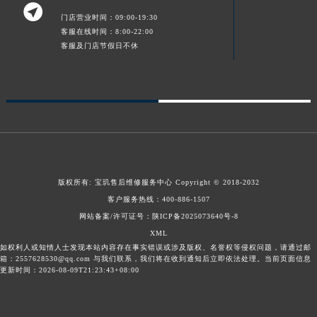

新疆维吾尔自治区沙湾市三道河子镇世纪大道南路宝玑售后服务中心（需提前预约）
门店营业时间：09:00-19:30
客服在线时间：8:00-22:00
新疆维吾尔自治区石河子市北二路宝玑售后服务中心（需提前预约）
客服及门店节假日不休
新疆维吾尔自治区双河市光明路宝玑售后服务中心（需提前预约）
新疆维吾尔自治区塔城市塔城地区闻琴路宝玑售后服务中心（需提前预约）
新疆维吾尔自治区铁门关市兴疆路宝玑售后服务中心（需提前预约）
新疆维吾尔自治区图木舒克市图木舒克市中兴街宝玑售后服务中心（需提前预约）
新疆维吾尔自治区吐鲁番市高昌区文化中路文化中路宝玑售后服务中心（需提前预约）
新疆维吾尔自治区乌苏市乌鲁木齐北路宝玑售后服务中心（需提前预约）
新疆维吾尔自治区五家渠市长征西街宝玑售后服务中心（需提前预约）
版权所有:
宝玑售后维修服务中心
Copyright © 2018-2032
新疆维吾尔自治区新星市东风路宝玑售后服务中心（需提前预约）
客户服务热线：
400-886-1507
新疆维吾尔自治区伊宁市解放西路宝玑售后服务中心（需提前预约）
网站备案/许可证号：陕ICP备2025073640号-8
贵州省安顺市西秀区中华南路宝玑售后服务中心（需提前预约）
XML
如权利人或知情人士发现本站内容存在事实错误或涉及版权、名誉权等侵权问题，请通过邮
贵州省毕节市七星关区松山路宝玑售后服务中心（需提前预约）
箱：2557628530@qq.com 与我们联系，我们将在收到通知后立即依法处理。当前页面信息
更新时间：2026-08-09T21:23:43+08:00
贵州省六盘水市钟山区钟山大道宝玑售后服务中心（需提前预约）
贵州省黔东南苗族侗族自治州凯里市北京西路宝玑售后服务中心（需提前预约）
贵州省黔西南布依族苗族自治州兴义市大道与桔香路交汇处宝玑售后服务中心（需提前预约）