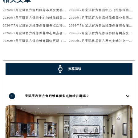
湖北省黄冈市黄州区赤壁大道宝玑售后服务中心（需提前预约）
2026年7月宝玑官方售后服务布局变更补充版（迁址+新设）
2026年7月宝玑官方售后中心（维修保养）网点迁移及新设补充确认
湖北省黄石市黄石港区武汉路宝玑售后服务中心（需提前预约）
2026年7月宝玑官方保养中心与维修服务中心迁址及新开补充完整指南定稿文本
2026年7月宝玑官方售后维修保养业务网点调整补充方案（迁址+新开）
湖北省荆门市东宝中天街步行街宝玑售后服务中心（需提前预约）
2026年7月宝玑官方维修保养服务点迁移与新开信息总览正式发布
2026年7月宝玑官方售后维修保养综合服务网络补充最终发布文件内容
湖北省荆州市荆州区荆中路宝玑售后服务中心（需提前预约）
2026年7月宝玑官方维修保养中心网点变动及新增信息补充速查文件定稿
2026年7月宝玑官方维修保养服务网点变动公告（迁址+新增）
2026年7月宝玑官方保养维修网络更新（含搬迁与新增店面）
2026年7月宝玑售后官方网点变动补充一览（迁移及新开）
湖北省十堰市茅箭区人民北路宝玑售后服务中心（需提前预约）
湖北省随州市曾都区青年路宝玑售后服务中心（需提前预约）
湖北省咸宁市咸安区长安大道宝玑售后服务中心（需提前预约）
湖北省襄阳市樊城区长虹路与人民路交叉口宝玑售后服务中心（需提前预约）
推荐阅读
湖北省孝感市孝南区复兴大道宝玑售后服务中心（需提前预约）
湖北省宜昌市西陵区夷陵大道与港窑路宝玑售后服务中心（需提前预约）
湖南省常德市武陵区人民路宝玑售后服务中心（需提前预约）
1
宝玑手表官方售后维修服务点地址在哪呢？
湖南省郴州市北湖区国庆北路宝玑售后服务中心（需提前预约）
湖南省衡阳市雁峰区解放路宝玑售后服务中心（需提前预约）
湖南省怀化市鹤城区迎丰中路宝玑售后服务中心（需提前预约）
湖南省娄底市娄星区长青街宝玑售后服务中心（需提前预约）
湖南省邵阳市双清区东风路宝玑售后服务中心（需提前预约）