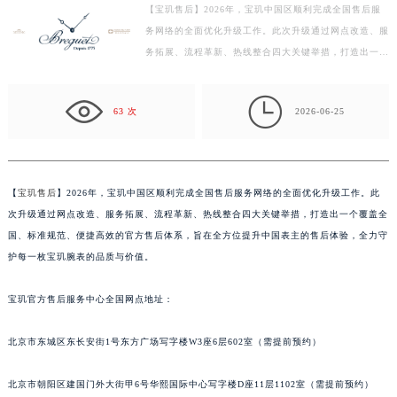
【宝玑售后】2026年，宝玑中国区顺利完成全国售后服
金华市金东区东市南街777号金华万达广场写字楼4号楼22层2209室（需提前预约）
务网络的全面优化升级工作。此次升级通过网点改造、服
绍兴市越城区胜利东路379号世茂天际中心写字楼8层805室（需提前预约）
务拓展、流程革新、热线整合四大关键举措，打造出一个
嘉兴市南湖区广益路705号嘉兴世界贸易中心写字楼A座13层1304室（需提前预约）
覆盖全国、标准规范、便捷高效的官方售后体系，旨在
南昌市红谷滩新区红谷中大道998号绿地双子塔（中央广场）A1座办公楼14层07室（需提前预约）
全…

63 次
2026-06-25
济南市历下区经十路11111号华润中心写字楼（万象城）15层1508室（需提前预约）
广州市天河区天河路230号万菱汇国际中心写字楼A塔7层704室（需提前预约）
广州市越秀区环市东路371-375号世界贸易中心大厦南塔写字楼15层07室（需提前预约）
深圳市罗湖区深南东路5001号华润大厦写字楼17层1701室（需提前预约）
【
宝玑售后
】2026年，宝玑中国区顺利完成全国售后服务网络的全面优化升级工作。此
次升级通过网点改造、服务拓展、流程革新、热线整合四大关键举措，打造出一个覆盖全
惠州市惠城区江北文昌一路7号华贸大厦写字楼1座30层05室（需提前预约）
国、标准规范、便捷高效的官方售后体系，旨在全方位提升中国表主的售后体验，全力守
厦门市思明区湖滨东路95号华润大厦写字楼B座11层1104室（需提前预约）
护每一枚宝玑腕表的品质与价值。
福州市鼓楼区五四路128-1号恒力城写字楼15层03室（需提前预约）
成都市锦江区人民东路6号SAC东原中心写字楼24层2406B室（需提前预约）
宝玑官方售后服务中心全国网点地址：
重庆市江北区观音桥步行街2号融恒时代广场写字楼9层902室（需提前预约）
长沙市芙蓉区定王台街道建湘路393号世茂环球金融中心写字楼（芙蓉广场）10层13室（需提前预约）
北京市东城区东长安街1号东方广场写字楼W3座6层602室（需提前预约）
郑州市二七区铭功路10号华润大厦写字楼29层2905室（需提前预约）
北京市朝阳区建国门外大街甲6号华熙国际中心写字楼D座11层1102室（需提前预约）
太原市迎泽区解放路15号亨得利名表服务中心（品牌授权店）3层整层（需提前预约）