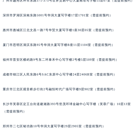
广州市越秀区环市东路371-375号世界贸易中心大厦南塔写字楼15层07室（需提前预约）
黑龙江省佳木斯市向阳区长安路宝玑售后服务中心（需提前预约）
黑龙江省牡丹江市东安区太平路宝玑售后服务中心（需提前预约）
深圳市罗湖区深南东路5001号华润大厦写字楼17层1701室（需提前预约）
黑龙江省七台河市桃山区大同街宝玑售后服务中心（需提前预约）
惠州市惠城区江北文昌一路7号华贸大厦写字楼1座30层05室（需提前预约）
黑龙江省齐齐哈尔市龙沙区龙华路宝玑售后服务中心（需提前预约）
黑龙江省双鸭山市尖山区新兴大街宝玑售后服务中心（需提前预约）
厦门市思明区湖滨东路95号华润大厦写字楼B座11层1104室（需提前预约）
黑龙江省绥化市北林区新华街与康庄路交叉口宝玑售后服务中心（需提前预约）
黑龙江省伊春市伊美区通河路宝玑售后服务中心（需提前预约）
福州市晋安区横屿路9号东二环泰禾中心写字楼2号楼5层509室（需提前预约）
吉林省白城市洮北区明仁南街宝玑售后服务中心（需提前预约）
成都市锦江区人民东路6号SAC东原中心写字楼24层2406B室（需提前预约）
吉林省白山市浑江区浑江大街宝玑售后服务中心（需提前预约）
吉林省吉林市船营区河南街宝玑售后服务中心（需提前预约）
重庆市江北区观音桥步行街2号融恒时代广场写字楼9层902室（需提前预约）
吉林省辽源市龙山区人民大街宝玑售后服务中心（需提前预约）
吉林省梅河口市新华街道梅河大街宝玑售后服务中心（需提前预约）
长沙市芙蓉区定王台街道建湘路393号世茂环球金融中心写字楼（芙蓉广场）10层13室
吉林省四平市铁东区紫气大路与南九经街交汇处宝玑售后服务中心（需提前预约）
（需提前预约）
吉林省松原市宁江区五环大街宝玑售后服务中心（需提前预约）
郑州市二七区铭功路10号华润大厦写字楼29层2905室（需提前预约）
吉林省通化市东昌区环通乡江南大街宝玑售后服务中心（需提前预约）
吉林省延边市延吉市解放路宝玑售后服务中心（需提前预约）