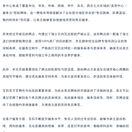
务中心形成了覆盖华北、华东、华南、西南、华中、东北、西北七大区域的“直营中心 +
浙江省杭州市上城区钱江路1366号华润大厦A座5层503-5室宝玑售后服务中心（需提前预约）
服务点”双轨网络。这一网络布局彻底解决了以往部分地区存在的“售后困难、距离遥远、
浙江省湖州市吴兴区劳动路宝玑售后服务中心（需提前预约）
预约时间长”等问题，让表主能够更加便捷地享受到售后服务。
浙江省嘉兴市南湖区广益路705号嘉兴世界贸易中心A座13层1304室宝玑售后服务中心（需提前预约）
浙江省金华市金东区东市南街777号金华万达广场4号楼22楼2209室宝玑售后服务中心（需提前预约）
所有经过升级后的网点，均通过了瑞士日内瓦总部的严格认证。这些网点统一配备了瑞士
浙江省丽水市莲都区解放街宝玑售后服务中心（需提前预约）
进口的精密检测仪器，使用100%原厂供应的配件，并且拥有经过品牌专项培训认证的资
浙江省宁波市江北区大闸南路500号来福士广场办公楼20层2009室宝玑售后服务中心（需提前预约）
深制表师。在服务过程中，严格执行宝玑全球统一的服务标准与质保体系，确保无论表主
身处何地，都能享受到与瑞士本土相同的专业养护服务。
浙江省衢州市柯城区上街宝玑售后服务中心（需提前预约）
浙江省绍兴市越城区胜利东路379号世茂天际中心写字楼8层805室宝玑售后服务中心（需提前预约）
此外，本次升级着重强化了网点的私密性与舒适度。新的网点大多选址在城市核心商圈的
浙江省舟山市定海区解放东路宝玑售后服务中心（需提前预约）
高端写字楼内，通过优化服务空间布局，为表主提供更加安心、舒适的售后体验环境。
澳门特别行政区大堂区议事亭前地（新马路）宝玑售后服务中心（需提前预约）
澳门特别行政区风顺堂区南湾大马路宝玑售后服务中心（需提前预约）
宝玑官方官网作为信息的重要来源，为此次售后网络的升级提供了详细的信息。表主可以
澳门特别行政区花地玛堂区关闸广场宝玑售后服务中心（需提前预约）
通过官网了解到各个售后网点的具体情况，包括服务项目、服务流程等。同时，官网还提
供了在线预约等便捷服务，方便表主提前安排售后事宜。
澳门特别行政区花王堂区大三巴商圈宝玑售后服务中心（需提前预约）
澳门特别行政区嘉模堂区官也街宝玑售后服务中心（需提前预约）
在客户服务方面，宝玑不断提升服务水平。售后人员经过专业培训，能够为表主提供热
澳门省路氹城市金光大道宝玑售后服务中心（需提前预约）
情、周到的服务。无论是腕表的维修、保养，还是日常的咨询，都能得到及时、准确的回
澳门特别行政区望德堂区塔石广场宝玑售后服务中心（需提前预约）