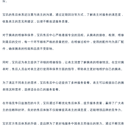
应。
福建省福州市鼓楼区五四路128-1号恒力城写字楼15层03室宝玑售后服务中心（需提前预约）
福建省厦门市思明区湖滨东路95号万象城华润大厦B座11层1104室宝玑售后服务中心（需提前预约）
宝玑的售后体系还注重与表主的沟通。通过定期回访等方式，了解表主对服务的满意度，
收集表主的意见和建议，以便不断改进服务质量。
广东省潮州市潮安区新风路与潮汕路交汇处宝玑售后服务中心（需提前预约）
广东省广州市天河区天河路230号万菱汇国际中心A塔7层704室宝玑售后服务中心（需提前预约）
对于腕表的维修和保养，宝玑售后中心严格遵循专业的流程。从腕表的接收、检测、维修
广东省广州市越秀区环市东路371-375号世界贸易中心大厦南塔15层1507室宝玑售后服务中心（需提前预约）
到最后的交付，每一个环节都有严格的质量把控。在维修过程中，使用的配件均为原厂配
广东省河源市源城区越王大道宝玑售后服务中心（需提前预约）
件，确保腕表的性能和品质不受影响。
广东省惠州市惠城区江北文昌一路7号华贸大厦1座30层3005室宝玑售后服务中心（需提前预约）
广东省江门市蓬江区广场西路宝玑售后服务中心（需提前预约）
同时，宝玑还为表主提供了详细的维修报告，让表主清楚了解腕表的维修情况。在交付腕
表时，售后人员会对表主进行使用和保养方面的指导，帮助表主更好地维护自己的腕表。
广东省揭阳市榕城进贤门步行街宝玑售后服务中心（需提前预约）
广东省茂名市电白区水东街道迎宾大道宝玑售后服务中心（需提前预约）
为了满足不同表主的需求，宝玑售后中心还提供了多种服务套餐。表主可以根据自己的腕
广东省梅州市梅江区金燕大道宝玑售后服务中心（需提前预约）
表情况和需求，选择适合自己的服务套餐。
广东省清远市清城区湖西路宝玑售后服务中心（需提前预约）
广东省汕头市龙湖区长平路宝玑售后服务中心（需提前预约）
在市场竞争日益激烈的今天，宝玑通过不断优化售后体系，提升服务质量，赢得了广大表
广东省汕尾市城区香洲街道园林社区翠园街宝玑售后服务中心（需提前预约）
主的信赖和好评。良好的售后体验不仅能够提高表主的满意度，还能增强品牌的竞争力。
广东省韶关市武江区芙蓉新区与老城中心交汇处宝玑售后服务中心（需提前预约）
宝玑官方售后体系的升级，是品牌为了更好地服务中国表主而做出的努力。通过不断完善
广东省深圳市罗湖区深南东路5001号华润大厦17层1701室宝玑售后服务中心（需提前预约）