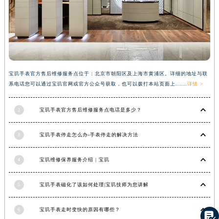
湖南省湘潭市雨湖区莲城大道宝玑售后服务中心（需提前预约）
湖南省益阳市赫山区桃花仑路宝玑售后服务中心（需提前预约）
湖南省永州市冷水滩区永州大道与中兴路交叉口宝玑售后服务中心（需提前预约）
湖南省岳阳市岳阳楼区东茅岭路宝玑售后服务中心（需提前预约）
湖南省张家界市永定区解放路宝玑售后服务中心（需提前预约）
宝玑手表官方售后维修服务点位于：北京市朝阳区及上海市黄浦区。详细的地址与联
湖南省长沙市芙蓉区建湘路393号世茂环球金融中心写字楼10层1013室宝玑售后服务中心（需提前预约）
系电话您可以通过宝玑官网或官方公众号获取，也可以拨打本站页面上......
详情 >
湖南省株洲市芦淞区建设南路宝玑售后服务中心（需提前预约）
甘肃省白银市白银区北京路宝玑售后服务中心（需提前预约）
2
宝玑手表官方售后维修服务点电话是多少？
甘肃省定西市安定区解放路宝玑售后服务中心（需提前预约）
甘肃省敦煌市沙州镇阳关中路宝玑售后服务中心（需提前预约）
3
宝玑手表停走怎么办-手表停走的解决方法
甘肃省合作市人民街宝玑售后服务中心（需提前预约）
4
宝玑维修保养服务介绍 | 宝玑
甘肃省嘉峪关市雄关区新华中路宝玑售后服务中心（需提前预约）
甘肃省金昌市金川区北京路宝玑售后服务中心（需提前预约）
5
宝玑手表磁化了该如何处理|宝玑技师为您讲解
甘肃省酒泉市肃州区西大街宝玑售后服务中心（需提前预约）
甘肃省临夏市城南街道团结路宝玑售后服务中心（需提前预约）
6
宝玑手表走时变快的原因有哪些？

甘肃省陇南市武都区人民路宝玑售后服务中心（需提前预约）