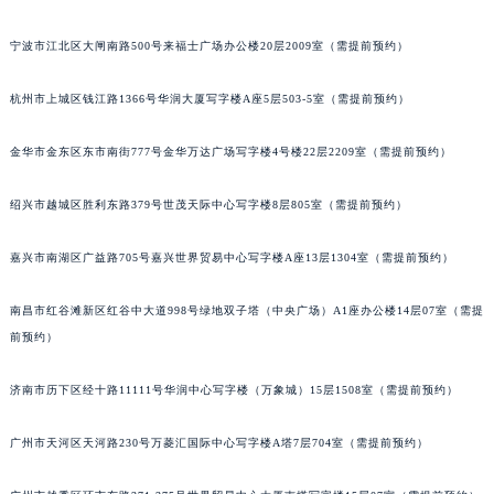
烟台市芝罘区胜利路139号万达金融中心A座907室（需提前预约）
宁波市江北区大闸南路500号来福士广场办公楼20层2009室（需提前预约）
长春市朝阳区西安大路727号中银大厦A座(旺进大厦)18层09室（需提前预约）
贵阳市南明区都司高架桥路33号亨特国际金融中心14楼14D（需提前预约）
杭州市上城区钱江路1366号华润大厦写字楼A座5层503-5室（需提前预约）
昆明市盘龙区北京路928号同德昆明广场写字楼10层06室（需提前预约）
石家庄市长安区中山东路39号勒泰中心写字楼B座13层07室（需提前预约）
金华市金东区东市南街777号金华万达广场写字楼4号楼22层2209室（需提前预约）
西安市碑林区南关正街88号华侨城长安国际中心E座6楼10室（需提前预约）
绍兴市越城区胜利东路379号世茂天际中心写字楼8层805室（需提前预约）
海口市龙华区金贸东路5号海口华润大厦B座17层1707室（需提前预约）
唐山市路南区新华东道100号万达广场写字楼A座10层1002室（需提前预约）
嘉兴市南湖区广益路705号嘉兴世界贸易中心写字楼A座13层1304室（需提前预约）
台州市椒江区东海大道1800号腾达中心东1幢20楼2002室（需提前预约）
内蒙古自治区呼和浩特市玉泉区大学西街70号华润万象城写字楼（鄂尔多斯大厦）23层2326室（需提前预约）
南昌市红谷滩新区红谷中大道998号绿地双子塔（中央广场）A1座办公楼14层07室（需提
甘肃省兰州市七里河区西津西路16号兰州中心写字楼21层2102室（需提前预约）
前预约）
重庆市解放碑渝中区民权路28号英利国际金融中心写字楼20层01室（需提前预约）
济南市历下区经十路11111号华润中心写字楼（万象城）15层1508室（需提前预约）
黑龙江省大庆市萨尔图区会战大街宝玑售后服务中心（需提前预约）
黑龙江省鹤岗市向阳区红军路宝玑售后服务中心（需提前预约）
广州市天河区天河路230号万菱汇国际中心写字楼A塔7层704室（需提前预约）
黑龙江省黑河市爱辉区中央街宝玑售后服务中心（需提前预约）
黑龙江省鸡西市鸡冠区红军路宝玑售后服务中心（需提前预约）