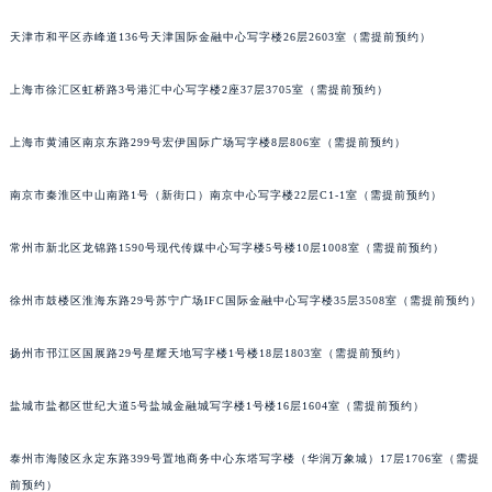
沈阳市沈河区中街路137号亨得利名表服务中心（品牌授权店）1层整层（需提前预约）
天津市和平区赤峰道136号天津国际金融中心写字楼26层2603室（需提前预约）
沈阳市沈河区中街路83号亨得利名表服务中心（品牌授权店）1层整层（需提前预约）
乌鲁木齐市天山区红山路26号时代广场（CCMALL）C座17层17-B（需提前预约）
上海市徐汇区虹桥路3号港汇中心写字楼2座37层3705室（需提前预约）
温州市鹿城区锦绣路1067号置信广场10层1015室（需提前预约）
上海市黄浦区南京东路299号宏伊国际广场写字楼8层806室（需提前预约）
哈尔滨市道里区友谊西路600号富力中心T2座写字楼29层03室（需提前预约）
大连市中山区人民路15号国际金融大厦7层G室（需提前预约）
南京市秦淮区中山南路1号（新街口）南京中心写字楼22层C1-1室（需提前预约）
佛山市禅城区季华五路57号万科金融中心C座12层1205室（需提前预约）
东莞市东城街道鸿福东路1号民盈国贸中心T1写字楼9层907室（需提前预约）
常州市新北区龙锦路1590号现代传媒中心写字楼5号楼10层1008室（需提前预约）
无锡市梁溪区人民中路139号恒隆广场写字楼1座11层1104室（需提前预约）
南通市崇川区工农路57号圆融广场写字楼16层1603室（需提前预约）
徐州市鼓楼区淮海东路29号苏宁广场IFC国际金融中心写字楼35层3508室（需提前预约）
苏州市苏州工业园区星港街199号苏州中心办公楼C座22层08室（需提前预约）
扬州市邗江区国展路29号星耀天地写字楼1号楼18层1803室（需提前预约）
武汉市江汉区解放大道686号世界贸易大厦38层09室（需提前预约）
南宁市青秀区金湖路59号地王大厦12楼1224室（需提前预约）
盐城市盐都区世纪大道5号盐城金融城写字楼1号楼16层1604室（需提前预约）
合肥市蜀山区潜山路111号万象城华润大厦B座12楼03室（需提前预约）
泉州市丰泽区宝洲路729号浦西万达中心写字楼A座7楼709室（需提前预约）
泰州市海陵区永定东路399号置地商务中心东塔写字楼（华润万象城）17层1706室（需提
青岛市南区山东路6号华润大厦B座22层04室（需提前预约）
前预约）