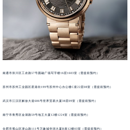
山西省吕梁市离石区永宁中路与建设街交叉口宝玑售后服务中心（需提前预约）
山西省朔州市朔城区怡西路与鄯阳西街交汇处宝玑售后服务中心（需提前预约）
山西省忻州市忻府区和平东街与七一南路交叉口宝玑售后服务中心（需提前预约）
山西省阳泉市郊区平阳东街与新城大道交叉口宝玑售后服务中心（需提前预约）
山西省运城市盐湖区河东街宝玑售后服务中心（需提前预约）
山西省长治市潞州区英雄中路宝玑售后服务中心（需提前预约）
山西省太原市迎泽区迎泽街道解放路15号亨得利名表维修授权店3楼宝玑售后服务中心（需提前预约）
天津市和平区赤峰道136号天津国际金融中心26层2603室宝玑售后服务中心（需提前预约）
安徽省安庆市迎江区人民路宝玑售后服务中心（需提前预约）
南通市崇川区工农路57号圆融广场写字楼16层1603室（需提前预约）
安徽省蚌埠市蚌山区淮河路宝玑售后服务中心（需提前预约）
苏州市苏州工业园区星港街199号苏州中心办公楼C座22层08室（需提前预约）
安徽省亳州市谯城区魏武大道宝玑售后服务中心（需提前预约）
安徽省池州市贵池区长江路宝玑售后服务中心（需提前预约）
武汉市江汉区解放大道686号世界贸易大厦38层09室（需提前预约）
安徽省滁州市琅琊区南谯北路宝玑售后服务中心（需提前预约）
安徽省阜阳市颍州区颍州北路宝玑售后服务中心（需提前预约）
南宁市青秀区金湖路59号地王大厦12楼1224室（需提前预约）
安徽省淮北市相山区淮海路宝玑售后服务中心（需提前预约）
安徽省淮南市田家庵区国庆中路宝玑售后服务中心（需提前预约）
合肥市蜀山区潜山路111号万象城华润大厦B座12楼03室（需提前预约）