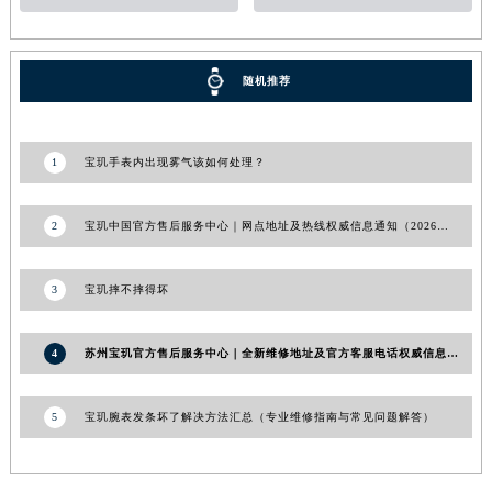
青海省西宁市城西区海湖新区西关大道宝玑售后服务中心（需提前预约）
青海省玉树藏族自治州结古镇胜利路宝玑售后服务中心（需提前预约）
随机推荐
陕西省安康市汉滨区金州路宝玑售后服务中心（需提前预约）
陕西省宝鸡市渭滨区经二路宝玑售后服务中心（需提前预约）
陕西省汉中市汉台区北大街宝玑售后服务中心（需提前预约）
1
宝玑手表内出现雾气该如何处理？
陕西省商洛市商州区州城街宝玑售后服务中心（需提前预约）
陕西省铜川市王益区红旗街宝玑售后服务中心（需提前预约）
2
宝玑中国官方售后服务中心｜网点地址及热线权威信息通知（2026年7月更新）
陕西省渭南市临渭区东风大街宝玑售后服务中心（需提前预约）
陕西省咸阳市秦都区沣西新城统一西路与白马河路交汇处宝玑售后服务中心（需提前预约）
3
宝玑摔不摔得坏
陕西省延安市宝塔区中心街宝玑售后服务中心（需提前预约）
陕西省榆林市榆阳区长兴路宝玑售后服务中心（需提前预约）
4
苏州宝玑官方售后服务中心｜全新维修地址及官方客服电话权威信息公告（2026年8月最新）
新疆维吾尔自治区阿克苏市东大街宝玑售后服务中心（需提前预约）
新疆维吾尔自治区阿拉尔市胜利大道宝玑售后服务中心（需提前预约）
5
宝玑腕表发条坏了解决方法汇总（专业维修指南与常见问题解答）
新疆维吾尔自治区阿拉山口市友好路宝玑售后服务中心（需提前预约）
新疆维吾尔自治区阿勒泰市解放路宝玑售后服务中心（需提前预约）
新疆维吾尔自治区阿图什市光明路宝玑售后服务中心（需提前预约）