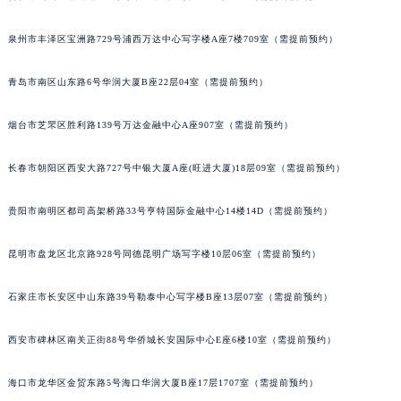
安徽省黄山市屯溪区黄山西路宝玑售后服务中心（需提前预约）
泉州市丰泽区宝洲路729号浦西万达中心写字楼A座7楼709室（需提前预约）
安徽省六安市金安区解放中路宝玑售后服务中心（需提前预约）
安徽省马鞍山市雨山区湖南西路宝玑售后服务中心（需提前预约）
青岛市南区山东路6号华润大厦B座22层04室（需提前预约）
安徽省宿州市埇桥区人民中路宝玑售后服务中心（需提前预约）
安徽省铜陵市铜官区石城大道宝玑售后服务中心（需提前预约）
烟台市芝罘区胜利路139号万达金融中心A座907室（需提前预约）
安徽省芜湖市镜湖区中山路步行街宝玑售后服务中心（需提前预约）
长春市朝阳区西安大路727号中银大厦A座(旺进大厦)18层09室（需提前预约）
安徽省宣城市宣州区叠嶂西路宝玑售后服务中心（需提前预约）
福建省龙岩市新罗区九一南路宝玑售后服务中心（需提前预约）
贵阳市南明区都司高架桥路33号亨特国际金融中心14楼14D（需提前预约）
福建省南平市建阳区人民西路宝玑售后服务中心（需提前预约）
福建省宁德市蕉城区天湖东路宝玑售后服务中心（需提前预约）
昆明市盘龙区北京路928号同德昆明广场写字楼10层06室（需提前预约）
福建省莆田市城厢区霞林街道荔华东大道宝玑售后服务中心（需提前预约）
福建省三明市三元区东乾二路宝玑售后服务中心（需提前预约）
石家庄市长安区中山东路39号勒泰中心写字楼B座13层07室（需提前预约）
福建省漳州市龙文区步港路宝玑售后服务中心（需提前预约）
西安市碑林区南关正街88号华侨城长安国际中心E座6楼10室（需提前预约）
江苏省常州市新北区龙锦路1590号现代传媒中心5号楼10层1008室宝玑售后服务中心（需提前预约）
江苏省淮安市清江浦区淮海北路宝玑售后服务中心（需提前预约）
海口市龙华区金贸东路5号海口华润大厦B座17层1707室（需提前预约）
江苏省连云港市海州区通灌北路宝玑售后服务中心（需提前预约）