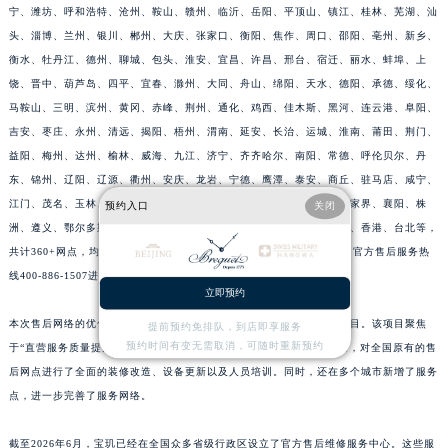
宁、潍坊、呼和浩特、沧州、鞍山、赣州、临沂、岳阳、平顶山、镇江、桂林、芜湖、汕
江西省宜春市袁州区中山中路宝玑售后服务中心（需提前预约）
头、淄博、兰州、银川、郴州、大庆、张家口、衡阳、焦作、周口、邵阳、亳州、新乡、
江西省鹰潭市月湖区胜利东路宝玑售后服务中心（需提前预约）
衡水、牡丹江、德州、聊城、包头、淮安、宜昌、许昌、邢台、宿迁、丽水、蚌埠、上
山东省德州市德城区东风中路宝玑售后服务中心（需提前预约）
饶、晋中、葫芦岛、四平、宜春、滁州、大同、舟山、绵阳、天水、德阳、承德、绥化、
山东省东营市东营区济南路宝玑售后服务中心（需提前预约）
马鞍山、三明、滨州、黄冈、赤峰、荆州、通化、鸡西、佳木斯、黑河、连云港、阜阳、
吉安、枣庄、永州、清远、揭阳、梧州、渭南、延安、长治、运城、淮南、莆田、荆门、
山东省济南市历下区经十路11111号华润中心写字楼（万象城）15层1508室宝玑售后服务中心（需提前预约）
益阳、梅州、达州、榆林、威海、九江、济宁、齐齐哈尔、南阳、常德、呼伦贝尔、丹
山东省济宁市任城区太白楼路宝玑售后服务中心（需提前预约）
东、锦州、辽阳、辽源、衢州、安庆、龙岩、宁德、鹰潭、泰安、商丘、驻马店、咸宁、
山东省莱芜市文化南路8号银座商城名表维修一楼名表维修宝玑售后服务中心（需提前预约）
江门、茂名、玉林、乐山、南充、雅安、宝鸡、柳州、拉萨、丽江、张家界、襄阳、株
预约入口
关闭
山东省临沂市兰山区解放路宝玑售后服务中心（需提前预约）
洲、遵义、鄂尔多斯、阳泉、昆山、黄石、湘潭、十堰、漳州、攀枝花、香港、台北等，
山东省日照市东港区烟台路宝玑售后服务中心（需提前预约）
共计360+网点，均有宝玑官方售后服务网点，详细信息需拨打宝玑全国官方售后服务热
山东省泰安市泰山区财源街道泰山大街宝玑售后服务中心（需提前预约）
线400-886-1507进行咨询。
立即预约
山东省威海市环翠区新威海路89号振华商厦一楼名表维修宝玑售后服务中心（需提前预约）
本次售后网络的优化，是宝玑中国区近年来规模最为宏大的服务升级项目。该项目聚焦
提前预约免排队，到店即享服务
山东省潍坊市奎文区东风东街宝玑售后服务中心（需提前预约）
预约时间有变无需取消，可随时重新预约
于“直营服务质量提升、店面规模扩大、区域布局均衡”这三大核心方向，对全国原有的售
山东省枣庄市滕州市北辛路与善国路交叉口宝玑售后服务中心（需提前预约）
后网点进行了全面的装修改造、设备更新以及人员培训。同时，还在多个城市新增了服务
山东省淄博市张店区金晶大道宝玑售后服务中心（需提前预约）
点，进一步完善了服务网络。
上海市黄浦区南京东路299号宏伊国际广场写字楼8层806室宝玑售后服务中心（需提前预约）
上海市徐汇区虹桥路3号港汇中心2座37层3705室宝玑售后服务中心（需提前预约）
截至2026年6月，宝玑已经在全国众多省级行政区设立了官方售后维修服务中心。这些服