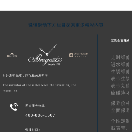
新疆维吾尔自治区白杨市军垦路宝玑售后服务中心（需提前预约）
新疆维吾尔自治区北屯市团结路宝玑售后服务中心（需提前预约）
新疆维吾尔自治区博乐市博乐市北京路宝玑售后服务中心（需提前预约）
轻轻滑动下方栏目探索更多精彩内容
新疆维吾尔自治区昌吉市延安北路宝玑售后服务中心（需提前预约）
新疆维吾尔自治区阜康市博峰路宝玑售后服务中心（需提前预约）
宝玑全面服务
新疆维吾尔自治区哈密市伊州区建国北路宝玑售后服务中心（需提前预约）
新疆维吾尔自治区和田市和田市北京西路宝玑售后服务中心（需提前预约）
走时维修
进水维修
新疆维吾尔自治区胡杨河市胡杨河市胡杨路宝玑售后服务中心（需提前预约）
生锈维修
新疆维吾尔自治区霍尔果斯市亚欧北路宝玑售后服务中心（需提前预约）
时计发明先驱，陀飞轮的发明者
表带生锈
新疆维吾尔自治区喀什市解放北路宝玑售后服务中心（需提前预约）
表带划痕
The inventor of the meter when the invention, the
新疆维吾尔自治区可克达拉市幸福路宝玑售后服务中心（需提前预约）
tourbillon.
磕碰摔坏
新疆维吾尔自治区克拉玛依市克拉玛依区友谊路宝玑售后服务中心（需提前预约）
保养价格

新疆维吾尔自治区库车市库车市文化东路宝玑售后服务中心（需提前预约）
网点服务热线
全面保养
新疆维吾尔自治区库尔勒市库尔勒市人民东路宝玑售后服务中心（需提前预约）
400-886-1507
个性定制
新疆维吾尔自治区奎屯市团结西街宝玑售后服务中心（需提前预约）
截表带、
新疆维吾尔自治区昆玉市昆泉街宝玑售后服务中心（需提前预约）
营业时间：