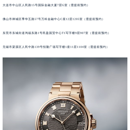
大连市中山区人民路15号国际金融大厦7层G室（需提前预约）
河北省保定市竞秀区朝阳北大街北国先天下宝玑售后服务中心（需提前预约）
内蒙古自治区阿拉善盟市左旗土尔扈特大街宝玑售后服务中心（需提前预约）
佛山市禅城区季华五路57号万科金融中心C座12层1205室（需提前预约）
内蒙古自治区巴彦淖尔市临河区新华街宝玑售后服务中心（需提前预约）
内蒙古自治区包头市青山区幸福路甲3号王府井百货名表维修宝玑售后服务中心（需提前预约）
东莞市东城街道鸿福东路1号民盈国贸中心T1写字楼9层907室（需提前预约）
内蒙古自治区赤峰市红山区哈达街宝玑售后服务中心（需提前预约）
内蒙古自治区鄂尔多斯市东胜区伊金霍洛街宝玑售后服务中心（需提前预约）
无锡市梁溪区人民中路139号恒隆广场写字楼1座11层1104室（需提前预约）
内蒙古自治区呼伦贝尔市海拉尔区中央街宝玑售后服务中心（需提前预约）
内蒙古自治区通辽市科尔沁区明仁大街宝玑售后服务中心（需提前预约）
内蒙古自治区乌海市海勃湾区人民南路宝玑售后服务中心（需提前预约）
内蒙古自治区乌兰察布市集宁区恩和大街宝玑售后服务中心（需提前预约）
内蒙古自治区锡林郭勒盟市锡林浩特市光明街与额尔敦路交叉口宝玑售后服务中心（需提前预约）
内蒙古自治区兴安盟市乌兰浩特市兴安大街宝玑售后服务中心（需提前预约）
山西省大同市平城区迎宾街宝玑售后服务中心（需提前预约）
山西省晋城市城区黄华街宝玑售后服务中心（需提前预约）
山西省晋中市榆次区顺城街宝玑售后服务中心（需提前预约）
山西省临汾市尧都区解放路宝玑售后服务中心（需提前预约）