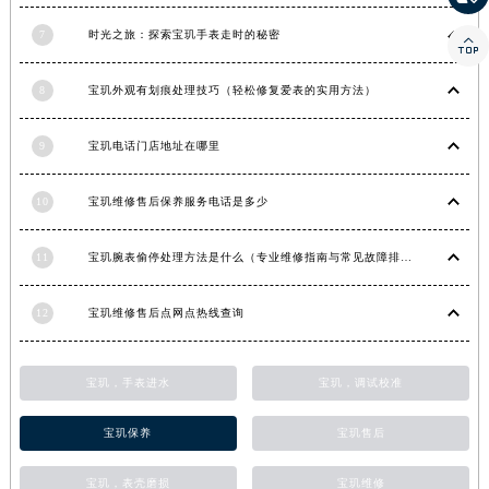
甘肃省平凉市崆峒区西大街宝玑售后服务中心（需提前预约）
7
时光之旅：探索宝玑手表走时的秘密

甘肃省庆阳市西峰区南大街宝玑售后服务中心（需提前预约）
甘肃省天水市秦州区民主路宝玑售后服务中心（需提前预约）
8
宝玑外观有划痕处理技巧（轻松修复爱表的实用方法）
甘肃省武威市凉州区迎宾路宝玑售后服务中心（需提前预约）
甘肃省张掖市甘州区民乐北路宝玑售后服务中心（需提前预约）
9
宝玑电话门店地址在哪里
宁夏回族自治区固原市原州区文化街宝玑售后服务中心（需提前预约）
10
宝玑维修售后保养服务电话是多少
宁夏回族自治区石嘴山市大武口区贺兰山路宝玑售后服务中心（需提前预约）
宁夏回族自治区吴忠市利通区开元大道宝玑售后服务中心（需提前预约）
11
宝玑腕表偷停处理方法是什么（专业维修指南与常见故障排查）
宁夏回族自治区银川市兴庆区新华东路97号新百中心C馆一层C1-18号商铺宝玑售后服务中心（需提前预约）
宁夏回族自治区中卫市沙坡头区鼓楼东街宝玑售后服务中心（需提前预约）
12
宝玑维修售后点网点热线查询
青海省果洛藏族自治州玛沁县团结路宝玑售后服务中心（需提前预约）
青海省海北藏族自治州海晏县将军路宝玑售后服务中心（需提前预约）
宝玑，手表进水
宝玑，调试校准
青海省海东市乐都区滨河路宝玑售后服务中心（需提前预约）
青海省海南藏族自治州共和县青海湖大街宝玑售后服务中心（需提前预约）
宝玑保养
宝玑售后
青海省海西蒙古族藏族自治州德令哈市柴达木路宝玑售后服务中心（需提前预约）
青海省黄南藏族自治州同仁市德合隆路宝玑售后服务中心（需提前预约）
宝玑，表壳磨损
宝玑维修