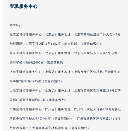
宝玑服务中心
广西壮族自治区玉林市玉州区金玉路宝玑售后服务中心（需提前预约）
海南省儋州市儋州市那大镇兰洋北路宝玑售后服务中心（需提前预约）
海南省东方市八所镇解放西路宝玑售后服务中心（需提前预约）
本文tag：
海南省琼海市嘉积镇东风路宝玑售后服务中心（需提前预约）
北京宝玑维修服务中心
（北京店）服务地址：北京市朝阳区建国门外大街甲6号
海南省三沙市西沙区西沙群岛永兴岛北京路宝玑售后服务中心（需提前预约）
华熙国际中心写字楼D座11层1102室（北京总部）（需提前预约）
海南省三亚市吉阳区迎宾路宝玑售后服务中心（需提前预约）
北京宝玑维修服务中心
（北京店）服务地址：北京市东城区东长安街1号东方广
海南省万宁市万城镇解放路宝玑售后服务中心（需提前预约）
场写字楼W3座6层602室（需提前预约）
海南省文昌市文城镇教育东路宝玑售后服务中心（需提前预约）
海南省五指山市通什镇三月三大道宝玑售后服务中心（需提前预约）
上海宝玑维修服务中心
（上海店）服务地址：上海市徐汇区虹桥路3号港汇中心
香港特别行政区尖沙咀区油尖旺区广东道宝玑售后服务中心（需提前预约）
写字楼2座37层3705室（需提前预约）
香港特别行政区金钟区中西区金钟道宝玑售后服务中心（需提前预约）
上海宝玑维修服务中心
（上海店）服务地址：上海市黄浦区南京东路299号宏伊
香港特别行政区九龙区油尖旺区弥敦道宝玑售后服务中心（需提前预约）
国际广场写字楼8层806室（需提前预约）
香港特别行政区铜锣湾区湾仔区轩尼诗道宝玑售后服务中心（需提前预约）
广州宝玑维修服务中心
（广州店）服务地址：广州市天河区天河路230号万菱汇
河南省安阳市文峰区解放大道宝玑售后服务中心（需提前预约）
国际中心写字楼A塔7层704室（需提前预约） | 广州市越秀区环市东路371-375
河南省鹤壁市淇滨区九州路宝玑售后服务中心（需提前预约）
号世界贸易中心大厦南塔写字楼15层07室（需提前预约）
河南省济源市沁园街道济水大道宝玑售后服务中心（需提前预约）