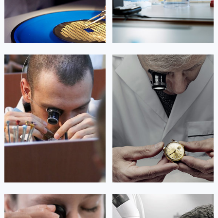


北京宝玑维修
上海宝玑维修
艾德琳·亚历桑德拉
艾莉森·安吉莉亚
资深宝玑技师
资深宝玑技师
是宝玑售后服务中心
是宝玑售后服务中心
(宝玑保养维修中心)
(宝玑保养维修中心)
的高级技师之一
的高级技师之一
Guangzhou Breguet Maintain center
Shenzhen Breguet Maintain center


广州宝玑维修
深圳宝玑维修
安尼塔·阿普里尔
贝亚特·布兰奇