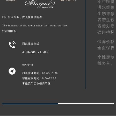
走时维修
进水维修
生锈维修
时计发明先驱，陀飞轮的发明者
表带生锈
表带划痕
The inventor of the meter when the invention, the
tourbillon.
磕碰摔坏
保养价格

网点服务热线
全面保养
400-886-1507
个性定制
截表带、
营业时间：

门店营业时间：09:00-19:30
客服在线时间：8:00-22:00
客服及门店节假日不休