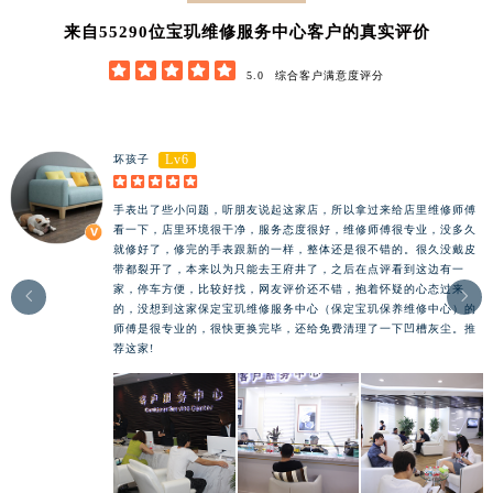
62852
来自
位宝玑维修服务中心客户的真实评价





5.0
综合客户满意度评分
Lv6
坏孩子





手表出了些小问题，听朋友说起这家店，所以拿过来给店里维修师傅
看一下，店里环境很干净，服务态度很好，维修师傅很专业，没多久
就修好了，修完的手表跟新的一样，整体还是很不错的。很久没戴皮
带都裂开了，本来以为只能去王府井了，之后在点评看到这边有一
家，停车方便，比较好找，网友评价还不错，抱着怀疑的心态过来


的，没想到这家保定宝玑维修服务中心（保定宝玑保养维修中心）的
师傅是很专业的，很快更换完毕，还给免费清理了一下凹槽灰尘。推
荐这家!