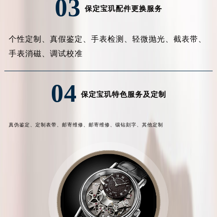
03
保定宝玑配件更换服务
个性定制、
真假鉴定、
手表检测、
轻微抛光、
截表带、
手表消磁、
调试校准
04
保定宝玑特色服务及定制
真伪鉴定、
定制表带、
邮寄维修、
邮寄维修、
镶钻刻字、
其他定制