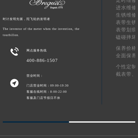
走时维修
甘肃省张掖市甘州区民乐北路宝玑售后服务中心（需提前预约）
进水维修
生锈维修
宁夏回族自治区固原市原州区文化街宝玑售后服务中心（需提前预约）
时计发明先驱，陀飞轮的发明者
表带生锈
宁夏回族自治区石嘴山市大武口区贺兰山路宝玑售后服务中心（需提前预约）
表带划痕
The inventor of the meter when the invention, the
宁夏回族自治区吴忠市利通区开元大道宝玑售后服务中心（需提前预约）
tourbillon.
磕碰摔坏
宁夏回族自治区银川市兴庆区新华东路97号新百中心C馆一层C1-18号商铺宝玑售后服务中心（需提前预约）
保养价格

宁夏回族自治区中卫市沙坡头区鼓楼东街宝玑售后服务中心（需提前预约）
网点服务热线
全面保养
青海省果洛藏族自治州玛沁县团结路宝玑售后服务中心（需提前预约）
400-886-1507
个性定制
青海省海北藏族自治州海晏县将军路宝玑售后服务中心（需提前预约）
截表带、
青海省海东市乐都区滨河路宝玑售后服务中心（需提前预约）
营业时间：

青海省海南藏族自治州共和县青海湖大街宝玑售后服务中心（需提前预约）
门店营业时间：09:00-19:30
客服在线时间：8:00-22:00
青海省海西蒙古族藏族自治州德令哈市柴达木路宝玑售后服务中心（需提前预约）
客服及门店节假日不休
青海省黄南藏族自治州同仁市德合隆路宝玑售后服务中心（需提前预约）
青海省西宁市城西区海湖新区西关大道宝玑售后服务中心（需提前预约）
青海省玉树藏族自治州结古镇胜利路宝玑售后服务中心（需提前预约）
陕西省安康市汉滨区金州路宝玑售后服务中心（需提前预约）
陕西省宝鸡市渭滨区经二路宝玑售后服务中心（需提前预约）