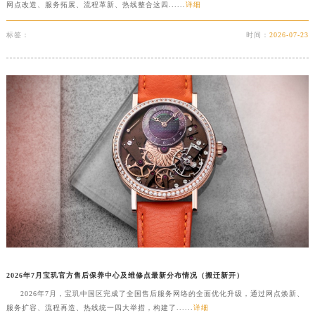
网点改造、服务拓展、流程革新、热线整合这四......
详细
山东省济南市历下区经十路11111号华润中心写字楼（万象城）15层1508室宝玑售后服务中心（需提前预约）
山东省济宁市任城区太白楼路宝玑售后服务中心（需提前预约）
标签：
时间：
2026-07-23
山东省莱芜市文化南路8号银座商城名表维修一楼名表维修宝玑售后服务中心（需提前预约）
山东省临沂市兰山区解放路宝玑售后服务中心（需提前预约）
山东省日照市东港区烟台路宝玑售后服务中心（需提前预约）
山东省泰安市泰山区财源街道泰山大街宝玑售后服务中心（需提前预约）
山东省威海市环翠区新威海路89号振华商厦一楼名表维修宝玑售后服务中心（需提前预约）
山东省潍坊市奎文区东风东街宝玑售后服务中心（需提前预约）
山东省枣庄市滕州市北辛路与善国路交叉口宝玑售后服务中心（需提前预约）
山东省淄博市张店区金晶大道宝玑售后服务中心（需提前预约）
上海市黄浦区南京东路299号宏伊国际广场写字楼8层806室宝玑售后服务中心（需提前预约）
上海市徐汇区虹桥路3号港汇中心2座37层3705室宝玑售后服务中心（需提前预约）
浙江省杭州市上城区钱江路1366号华润大厦A座5层503-5室宝玑售后服务中心（需提前预约）
浙江省湖州市吴兴区劳动路宝玑售后服务中心（需提前预约）
2026年7月宝玑官方售后保养中心及维修点最新分布情况（搬迁新开）
浙江省嘉兴市南湖区广益路705号嘉兴世界贸易中心A座13层1304室宝玑售后服务中心（需提前预约）
2026年7月，宝玑中国区完成了全国售后服务网络的全面优化升级，通过网点焕新、
服务扩容、流程再造、热线统一四大举措，构建了......
详细
浙江省金华市金东区东市南街777号金华万达广场4号楼22楼2209室宝玑售后服务中心（需提前预约）