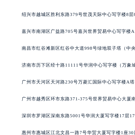
吉林省四平市铁东区紫气大路与南九
绍兴市越城区胜利东路379号世茂天际中心写字楼8层
吉林省松原市宁江区五环大街宝玑售
吉林省通化市东昌区环通乡江南大街
嘉兴市南湖区广益路705号嘉兴世界贸易中心写字楼A座
吉林省延边市延吉市解放路宝玑售后
辽宁省鞍山市铁东区站前街宝玑售后
南昌市红谷滩新区红谷中大道998号绿地双子塔（中央
辽宁省本溪市平山区胜利路宝玑售后
辽宁省朝阳市双塔区新华路宝玑售后
济南市历下区经十路11111号华润中心写字楼（万象城
辽宁省丹东市振兴区七经街宝玑售后
辽宁省抚顺市新抚区东一路宝玑售后
广州市天河区天河路230号万菱汇国际中心写字楼A塔
辽宁省阜新市海州区解放大街宝玑售
辽宁省葫芦岛市连山区中央路宝玑售
广州市越秀区环市东路371-375号世界贸易中心大厦
辽宁省锦州市古塔区中央大街宝玑售
辽宁省辽阳市白塔区新运大街宝玑售
深圳市罗湖区深南东路5001号华润大厦写字楼17层1
辽宁省盘锦市兴隆台区石油大街宝玑
辽宁省铁岭市银州区南马路宝玑售后
惠州市惠城区江北文昌一路7号华贸大厦写字楼1座30
辽宁省营口市站前区市府路与渤海大