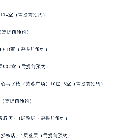
得利名表维修授权店1楼宝玑售后服务中心（需提前预约）
104室（需提前预约）
得利名表维修授权店1楼宝玑售后服务中心（需提前预约）
国际中心D座11层1102室宝玑售后服务中心（北京总部）（需
室（需提前预约）
广场W3座6层602室宝玑售后服务中心（需提前预约）
先天下宝玑售后服务中心（需提前预约）
406B室（需提前预约）
特大街宝玑售后服务中心（需提前预约）
街宝玑售后服务中心（需提前预约）
902室（需提前预约）
3号王府井百货名表维修宝玑售后服务中心（需提前预约）
玑售后服务中心（需提前预约）
心写字楼（芙蓉广场）10层13室（需提前预约）
霍洛街宝玑售后服务中心（需提前预约）
央街宝玑售后服务中心（需提前预约）
室（需提前预约）
街宝玑售后服务中心（需提前预约）
路宝玑售后服务中心（需提前预约）
授权店）3层整层（需提前预约）
大街宝玑售后服务中心（需提前预约）
市光明街与额尔敦路交叉口宝玑售后服务中心（需提前预约）
牌授权店）1层整层（需提前预约）
安大街宝玑售后服务中心（需提前预约）