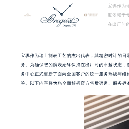
宝玑作为
盐城市盐都区世纪大道5号盐城金融城写
泰州市海陵区永定东路399号置地商
度依赖于
宁波市江北区大闸南路500号来福士广
在出厂时
杭州市上城区钱江路1366号华润大厦
玑…
金华市金东区东市南街777号金华万达
绍兴市越城区胜利东路379号世茂天
嘉兴市南湖区广益路705号嘉兴世界贸
宝玑作为瑞士制表工艺的杰出代表，其精密时计的日
南昌市红谷滩新区红谷中大道998号
务。为确保您的腕表始终保持在出厂时的卓越状态，选
济南市历下区经十路11111号华润中
务中心正式更新了面向全国客户的统一服务热线与维
广州市天河区天河路230号万菱汇国
验。以下内容将为您全面解析官方售后渠道、服务标
广州市越秀区环市东路371-375号
深圳市罗湖区深南东路5001号华润大
惠州市惠城区江北文昌一路7号华贸大
厦门市思明区湖滨东路95号华润大厦写
福州市鼓楼区五四路128-1号恒力城
成都市锦江区人民东路6号SAC东原中