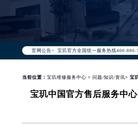
2026年8月宝玑中国区售后服务网络
2026年8月宝玑全国官方售后客户服务热线
官网公告>
宝玑官方全国统一服务热线400-88
2026年8月宝玑售后服务中心最新网
北京市朝阳区建国门外大街甲6号华熙
北京市东城区东长安街1号东方广场写
当前位置：
宝玑维修服务中心
>
问题/知识/资讯
> 
天津市和平区赤峰道136号天津国际金
宝玑中国官方售后服务中心｜
上海市徐汇区虹桥路3号港汇中心写字楼
上海市黄浦区南京东路299号宏伊国
南京市秦淮区中山南路1号（新街口）
常州市新北区龙锦路1590号现代传媒
徐州市鼓楼区淮海东路29号苏宁广场I
扬州市邗江区国展路29号星耀天地写字