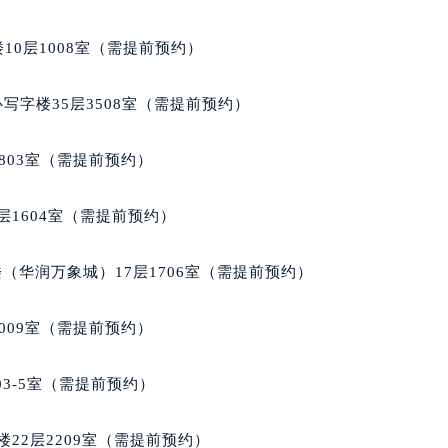
玑售后服务中心（需提前预约）
10层1008室（需提前预约）
后服务中心（需提前预约）
后服务中心（需提前预约）
写字楼35层3508室（需提前预约）
后服务中心（需提前预约）
售后服务中心（需提前预约）
803室（需提前预约）
售后服务中心（需提前预约）
售后服务中心（需提前预约）
层1604室（需提前预约）
玑售后服务中心（需提前预约）
玑售后服务中心（需提前预约）
（华润万象城）17层1706室（需提前预约）
路交叉口宝玑售后服务中心（需提前预约）
后服务中心（需提前预约）
009室（需提前预约）
后服务中心（需提前预约）
后服务中心（需提前预约）
03-5室（需提前预约）
服务中心（需提前预约）
后服务中心（需提前预约）
22层2209室（需提前预约）
玑售后服务中心（需提前预约）