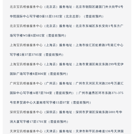
广西壮族自治区来宾市兴宾区桂中大道宝玑售后服务中心（需提前预约）
北京宝玑维修服务中心
（北京店）服务地址：北京市朝阳区建国门外大街甲6号
广西壮族自治区柳州市城中区中山中路宝玑售后服务中心（需提前预约）
华熙国际中心写字楼D座11层1102室（北京总部）（需提前预约）
广西壮族自治区钦州市钦南区金海湾东大街宝玑售后服务中心（需提前预约）
北京宝玑维修服务中心
（北京店）服务地址：北京市东城区东长安街1号东方广
广西壮族自治区梧州市万秀区龙湖镇高旺路宝玑售后服务中心（需提前预约）
场写字楼W3座6层602室（需提前预约）
广西壮族自治区玉林市玉州区金玉路宝玑售后服务中心（需提前预约）
上海宝玑维修服务中心
（上海店）服务地址：上海市徐汇区虹桥路3号港汇中心
海南省儋州市儋州市那大镇兰洋北路宝玑售后服务中心（需提前预约）
写字楼2座37层3705室（需提前预约）
海南省东方市八所镇解放西路宝玑售后服务中心（需提前预约）
上海宝玑维修服务中心
（上海店）服务地址：上海市黄浦区南京东路299号宏伊
海南省琼海市嘉积镇东风路宝玑售后服务中心（需提前预约）
海南省三沙市西沙区西沙群岛永兴岛北京路宝玑售后服务中心（需提前预约）
国际广场写字楼8层806室（需提前预约）
海南省三亚市吉阳区迎宾路宝玑售后服务中心（需提前预约）
广州宝玑维修服务中心
（广州店）服务地址：广州市天河区天河路230号万菱汇
海南省万宁市万城镇解放路宝玑售后服务中心（需提前预约）
国际中心写字楼A塔7层704室（需提前预约） | 广州市越秀区环市东路371-375
海南省文昌市文城镇教育东路宝玑售后服务中心（需提前预约）
号世界贸易中心大厦南塔写字楼15层07室（需提前预约）
海南省五指山市通什镇三月三大道宝玑售后服务中心（需提前预约）
深圳宝玑维修服务中心
（深圳店）服务地址：深圳市罗湖区深南东路5001号华
香港特别行政区尖沙咀区油尖旺区广东道宝玑售后服务中心（需提前预约）
润大厦写字楼17层1701室（需提前预约）
香港特别行政区金钟区中西区金钟道宝玑售后服务中心（需提前预约）
天津宝玑维修服务中心
（天津店）服务地址：天津市和平区赤峰道136号天津国
香港特别行政区九龙区油尖旺区弥敦道宝玑售后服务中心（需提前预约）