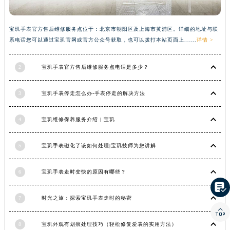
湖南省衡阳市雁峰区解放路宝玑售后服务中心（需提前预约）
湖南省怀化市鹤城区迎丰中路宝玑售后服务中心（需提前预约）
宝玑手表官方售后维修服务点位于：北京市朝阳区及上海市黄浦区。详细的地址与联
湖南省娄底市娄星区长青街宝玑售后服务中心（需提前预约）
系电话您可以通过宝玑官网或官方公众号获取，也可以拨打本站页面上......
详情 >
湖南省邵阳市双清区东风路宝玑售后服务中心（需提前预约）
2
宝玑手表官方售后维修服务点电话是多少？
湖南省湘潭市雨湖区莲城大道宝玑售后服务中心（需提前预约）
湖南省益阳市赫山区桃花仑路宝玑售后服务中心（需提前预约）
3
宝玑手表停走怎么办-手表停走的解决方法
湖南省永州市冷水滩区永州大道与中兴路交叉口宝玑售后服务中心（需提前预约）
湖南省岳阳市岳阳楼区东茅岭路宝玑售后服务中心（需提前预约）
4
宝玑维修保养服务介绍 | 宝玑
湖南省张家界市永定区解放路宝玑售后服务中心（需提前预约）
湖南省长沙市芙蓉区建湘路393号世茂环球金融中心写字楼10层1013室宝玑售后服务中心（需提前预约）
5
宝玑手表磁化了该如何处理|宝玑技师为您讲解
湖南省株洲市芦淞区建设南路宝玑售后服务中心（需提前预约）
甘肃省白银市白银区北京路宝玑售后服务中心（需提前预约）
6
宝玑手表走时变快的原因有哪些？
甘肃省定西市安定区解放路宝玑售后服务中心（需提前预约）

甘肃省敦煌市沙州镇阳关中路宝玑售后服务中心（需提前预约）
7
时光之旅：探索宝玑手表走时的秘密

甘肃省合作市人民街宝玑售后服务中心（需提前预约）
8
宝玑外观有划痕处理技巧（轻松修复爱表的实用方法）
甘肃省嘉峪关市雄关区新华中路宝玑售后服务中心（需提前预约）