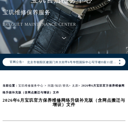
宝玑维修保养服务
BREGUET MAINTENANCE CENTER
2026年8月宝玑中国区售后服务网络优化升级公告
2026年8月宝玑全国官方售后客户服务热线：400-886-1507
宝玑官方全国统一服务热线400-886-1507，服务覆盖中国大陆、香港、澳门、台湾全部区域（非大陆需加拨“+86”）
2026年8月宝玑售后服务中心最新网点地址：
▲
官网公告>
北京市朝阳区建国门外大街甲6号华熙国际中心写字楼D座11层1102室（北京总部）（需提前预约）
▼
北京市东城区东长安街1号东方广场写字楼W3座6层602室（需提前预约）
天津市和平区赤峰道136号天津国际金融中心写字楼26层2603室（需提前预约）
当前位置：
宝玑维修服务中心
>
问题/知识/资讯
>
太原
> 2026年6月宝玑官方保养维修网
上海市徐汇区虹桥路3号港汇中心写字楼2座37层3705室（需提前预约）
络升级补充版（含网点搬迁与增设）文件
上海市黄浦区南京东路299号宏伊国际广场写字楼8层806室（需提前预约）
2026年6月宝玑官方保养维修网络升级补充版（含网点搬迁与
南京市秦淮区中山南路1号（新街口）南京中心写字楼22层C1-1室（需提前预约）
增设）文件
常州市新北区龙锦路1590号现代传媒中心写字楼5号楼10层1008室（需提前预约）
徐州市鼓楼区淮海东路29号苏宁广场IFC国际金融中心写字楼35层3508室（需提前预约）
扬州市邗江区国展路29号星耀天地写字楼1号楼18层1803室（需提前预约）