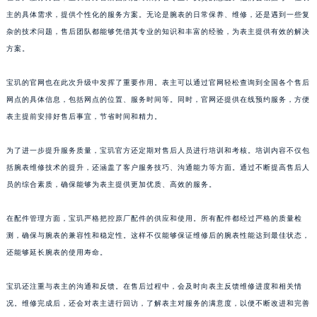
主的具体需求，提供个性化的服务方案。无论是腕表的日常保养、维修，还是遇到一些复
山东省枣庄市滕州市北辛路与善国路交叉口宝玑售后服务中心（需提前预约）
杂的技术问题，售后团队都能够凭借其专业的知识和丰富的经验，为表主提供有效的解决
山东省淄博市张店区金晶大道宝玑售后服务中心（需提前预约）
方案。
上海市黄浦区南京东路299号宏伊国际广场写字楼8层806室宝玑售后服务中心（需提前预约）
上海市徐汇区虹桥路3号港汇中心2座37层3705室宝玑售后服务中心（需提前预约）
宝玑的官网也在此次升级中发挥了重要作用。表主可以通过官网轻松查询到全国各个售后
浙江省杭州市上城区钱江路1366号华润大厦A座5层503-5室宝玑售后服务中心（需提前预约）
网点的具体信息，包括网点的位置、服务时间等。同时，官网还提供在线预约服务，方便
浙江省湖州市吴兴区劳动路宝玑售后服务中心（需提前预约）
表主提前安排好售后事宜，节省时间和精力。
浙江省嘉兴市南湖区广益路705号嘉兴世界贸易中心A座13层1304室宝玑售后服务中心（需提前预约）
为了进一步提升服务质量，宝玑官方还定期对售后人员进行培训和考核。培训内容不仅包
浙江省金华市金东区东市南街777号金华万达广场4号楼22楼2209室宝玑售后服务中心（需提前预约）
括腕表维修技术的提升，还涵盖了客户服务技巧、沟通能力等方面。通过不断提高售后人
浙江省丽水市莲都区解放街宝玑售后服务中心（需提前预约）
员的综合素质，确保能够为表主提供更加优质、高效的服务。
浙江省宁波市江北区大闸南路500号来福士广场办公楼20层2009室宝玑售后服务中心（需提前预约）
浙江省衢州市柯城区上街宝玑售后服务中心（需提前预约）
在配件管理方面，宝玑严格把控原厂配件的供应和使用。所有配件都经过严格的质量检
浙江省绍兴市越城区胜利东路379号世茂天际中心写字楼8层805室宝玑售后服务中心（需提前预约）
测，确保与腕表的兼容性和稳定性。这样不仅能够保证维修后的腕表性能达到最佳状态，
还能够延长腕表的使用寿命。
浙江省舟山市定海区解放东路宝玑售后服务中心（需提前预约）
澳门特别行政区大堂区议事亭前地（新马路）宝玑售后服务中心（需提前预约）
宝玑还注重与表主的沟通和反馈。在售后过程中，会及时向表主反馈维修进度和相关情
澳门特别行政区风顺堂区南湾大马路宝玑售后服务中心（需提前预约）
况。维修完成后，还会对表主进行回访，了解表主对服务的满意度，以便不断改进和完善
澳门特别行政区花地玛堂区关闸广场宝玑售后服务中心（需提前预约）