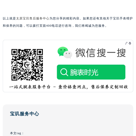
广东省汕头市龙湖区长平路宝玑售后服务中心（需提前预约）
广东省汕尾市城区香洲街道园林社区翠园街宝玑售后服务中心（需提前预约）
以上就是
太原宝玑售后服务中心
为您分享的精彩内容。如果您还有其他关于宝玑手表维护
广东省韶关市武江区芙蓉新区与老城中心交汇处宝玑售后服务中心（需提前预约）
和保养的问题，可以拨打页面400电话进行咨询，我们将竭诚为您服务。
广东省深圳市罗湖区深南东路5001号华润大厦17层1701室宝玑售后服务中心（需提前预约）
广东省阳江市江城区东风一路宝玑售后服务中心（需提前预约）
广东省云浮市云城区金山路宝玑售后服务中心（需提前预约）
广东省湛江市赤坎区观海北路宝玑售后服务中心（需提前预约）
广东省肇庆市端州区信安大道与砚都大道交汇处宝玑售后服务中心（需提前预约）
广西壮族自治区百色市右江区中山二路宝玑售后服务中心（需提前预约）
广西壮族自治区北海市海城区北京路宝玑售后服务中心（需提前预约）
广西壮族自治区崇左市江州区石景林街道友谊大道与丽川路交汇处宝玑售后服务中心（需提前预约）
广西壮族自治区防城港市港口区金花茶大道宝玑售后服务中心（需提前预约）
广西壮族自治区贵港市港北区港城街道布山大道与仙衣路交叉口宝玑售后服务中心（需提前预约）
宝玑服务中心
广西壮族自治区桂林市秀峰区红岭路宝玑售后服务中心（需提前预约）
广西壮族自治区河池市金城江区金城江街道朝阳路宝玑售后服务中心（需提前预约）
本文tag：
广西壮族自治区贺州市八步区城东街道灵峰南路宝玑售后服务中心（需提前预约）