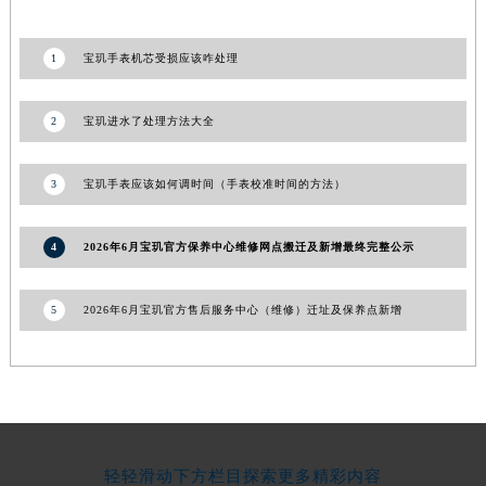
青海省海东市乐都区滨河路宝玑售后服务中心（需提前预约）
青海省海南藏族自治州共和县青海湖大街宝玑售后服务中心（需提前预约）
1
宝玑手表机芯受损应该咋处理
青海省海西蒙古族藏族自治州德令哈市柴达木路宝玑售后服务中心（需提前预约）
青海省黄南藏族自治州同仁市德合隆路宝玑售后服务中心（需提前预约）
2
宝玑进水了处理方法大全
青海省西宁市城西区海湖新区西关大道宝玑售后服务中心（需提前预约）
青海省玉树藏族自治州结古镇胜利路宝玑售后服务中心（需提前预约）
3
宝玑手表应该如何调时间（手表校准时间的方法）
陕西省安康市汉滨区金州路宝玑售后服务中心（需提前预约）
陕西省宝鸡市渭滨区经二路宝玑售后服务中心（需提前预约）
4
2026年6月宝玑官方保养中心维修网点搬迁及新增最终完整公示
陕西省汉中市汉台区北大街宝玑售后服务中心（需提前预约）
陕西省商洛市商州区州城街宝玑售后服务中心（需提前预约）
5
2026年6月宝玑官方售后服务中心（维修）迁址及保养点新增
陕西省铜川市王益区红旗街宝玑售后服务中心（需提前预约）
陕西省渭南市临渭区东风大街宝玑售后服务中心（需提前预约）
陕西省咸阳市秦都区沣西新城统一西路与白马河路交汇处宝玑售后服务中心（需提前预约）
陕西省延安市宝塔区中心街宝玑售后服务中心（需提前预约）
陕西省榆林市榆阳区长兴路宝玑售后服务中心（需提前预约）
轻轻滑动下方栏目探索更多精彩内容
新疆维吾尔自治区阿克苏市东大街宝玑售后服务中心（需提前预约）