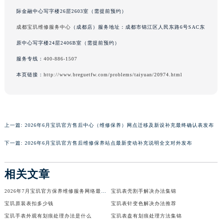
香港特别行政区铜锣湾区湾仔区轩尼诗道宝玑售后服务中心（需提前预约）
际金融中心写字楼26层2603室（需提前预约）
河南省安阳市文峰区解放大道宝玑售后服务中心（需提前预约）
成都宝玑维修服务中心
（成都店）服务地址：成都市锦江区人民东路6号SAC东
河南省鹤壁市淇滨区九州路宝玑售后服务中心（需提前预约）
原中心写字楼24层2406B室（需提前预约）
河南省济源市沁园街道济水大道宝玑售后服务中心（需提前预约）
服务专线：
400-886-1507
河南省焦作市解放区解放路宝玑售后服务中心（需提前预约）
本页链接：
http://www.breguetfw.com/problems/taiyuan/20974.html
河南省开封市鼓楼区中山路宝玑售后服务中心（需提前预约）
河南省洛阳市西工区中州中路与解放路交叉口宝玑售后服务中心（需提前预约）
河南省漯河市源汇区交通路宝玑售后服务中心（需提前预约）
河南省南阳市宛城区范蠡东路与南都路交叉口宝玑售后服务中心（需提前预约）
上一篇:
2026年6月宝玑官方售后中心（维修保养）网点迁移及新设补充最终确认表发布
河南省平顶山市卫东区建设路宝玑售后服务中心（需提前预约）
下一篇:
2026年6月宝玑官方售后维修保养站点最新变动补充说明全文对外发布
河南省濮阳市大华龙区开州路绿城路交叉口宝玑售后服务中心（需提前预约）
河南省三门峡市湖滨区和平路宝玑售后服务中心（需提前预约）
相关文章
河南省商丘市梁园区神火大道宝玑售后服务中心（需提前预约）
河南省新乡市红旗区人民路宝玑售后服务中心（需提前预约）
2026年7月宝玑官方保养维修服务网络最终扩容公告（迁址+新开）
宝玑表壳割手解决办法集锦
宝玑原装表扣多少钱
宝玑表针变色解决办法推荐
河南省信阳市浉河区东方红大道宝玑售后服务中心（需提前预约）
宝玑手表外观有划痕处理办法是什么
宝玑表盘有划痕处理方法集锦
河南省许昌市魏都区建安大道与八龙路交叉口宝玑售后服务中心（需提前预约）