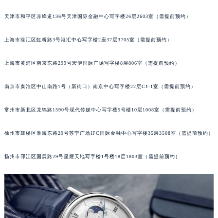
重庆市江北区观音桥步行街2号融恒时代广场写字楼9层902室（需提前预约）
天津市和平区赤峰道136号天津国际金融中心写字楼26层2603室（需提前预约）
长沙市芙蓉区定王台街道建湘路393号世茂环球金融中心写字楼（芙蓉广场）10层13室（需提前预约）
郑州市二七区铭功路10号华润大厦写字楼29层2905室（需提前预约）
上海市徐汇区虹桥路3号港汇中心写字楼2座37层3705室（需提前预约）
太原市迎泽区解放路15号亨得利名表服务中心（品牌授权店）3层整层（需提前预约）
上海市黄浦区南京东路299号宏伊国际广场写字楼8层806室（需提前预约）
沈阳市沈河区中街路137号亨得利名表服务中心（品牌授权店）1层整层（需提前预约）
沈阳市沈河区中街路83号亨得利名表服务中心（品牌授权店）1层整层（需提前预约）
南京市秦淮区中山南路1号（新街口）南京中心写字楼22层C1-1室（需提前预约）
乌鲁木齐市天山区红山路26号时代广场（CCMALL）C座17层17-B（需提前预约）
温州市鹿城区锦绣路1067号置信广场10层1015室（需提前预约）
常州市新北区龙锦路1590号现代传媒中心写字楼5号楼10层1008室（需提前预约）
哈尔滨市道里区友谊西路600号富力中心T2座写字楼29层03室（需提前预约）
大连市中山区人民路15号国际金融大厦7层G室（需提前预约）
徐州市鼓楼区淮海东路29号苏宁广场IFC国际金融中心写字楼35层3508室（需提前预约）
佛山市禅城区季华五路57号万科金融中心C座12层1205室（需提前预约）
扬州市邗江区国展路29号星耀天地写字楼1号楼18层1803室（需提前预约）
东莞市东城街道鸿福东路1号民盈国贸中心T1写字楼9层907室（需提前预约）
无锡市梁溪区人民中路139号恒隆广场写字楼1座11层1104室（需提前预约）
南通市崇川区工农路57号圆融广场写字楼16层1603室（需提前预约）
苏州市苏州工业园区星港街199号苏州中心办公楼C座22层08室（需提前预约）
武汉市江汉区解放大道686号世界贸易大厦38层09室（需提前预约）