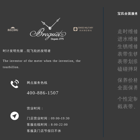
新疆维吾尔自治区阿拉尔市胜利大道宝玑售后服务中心（需提前预约）
宝玑全面服务
新疆维吾尔自治区阿拉山口市友好路宝玑售后服务中心（需提前预约）
新疆维吾尔自治区阿勒泰市解放路宝玑售后服务中心（需提前预约）
走时维修
新疆维吾尔自治区阿图什市光明路宝玑售后服务中心（需提前预约）
进水维修
新疆维吾尔自治区白杨市军垦路宝玑售后服务中心（需提前预约）
生锈维修
新疆维吾尔自治区北屯市团结路宝玑售后服务中心（需提前预约）
时计发明先驱，陀飞轮的发明者
表带生锈
新疆维吾尔自治区博乐市博乐市北京路宝玑售后服务中心（需提前预约）
表带划痕
The inventor of the meter when the invention, the
tourbillon.
新疆维吾尔自治区昌吉市延安北路宝玑售后服务中心（需提前预约）
磕碰摔坏
新疆维吾尔自治区阜康市博峰路宝玑售后服务中心（需提前预约）
保养价格

网点服务热线
新疆维吾尔自治区哈密市伊州区建国北路宝玑售后服务中心（需提前预约）
全面保养
400-886-1507
新疆维吾尔自治区和田市和田市北京西路宝玑售后服务中心（需提前预约）
个性定制
新疆维吾尔自治区胡杨河市胡杨河市胡杨路宝玑售后服务中心（需提前预约）
截表带、
营业时间：
新疆维吾尔自治区霍尔果斯市亚欧北路宝玑售后服务中心（需提前预约）

门店营业时间：09:00-19:30
新疆维吾尔自治区喀什市解放北路宝玑售后服务中心（需提前预约）
客服在线时间：8:00-22:00
新疆维吾尔自治区可克达拉市幸福路宝玑售后服务中心（需提前预约）
客服及门店节假日不休
新疆维吾尔自治区克拉玛依市克拉玛依区友谊路宝玑售后服务中心（需提前预约）