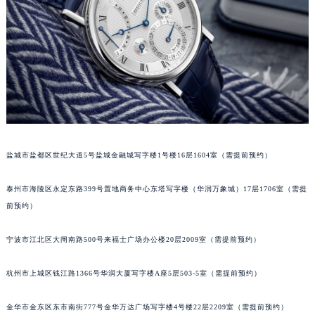
南宁市青秀区金湖路59号地王大厦12楼1224室（需提前预约）
合肥市蜀山区潜山路111号万象城华润大厦B座12楼03室（需提前预约）
泉州市丰泽区宝洲路729号浦西万达中心写字楼A座7楼709室（需提前预约）
青岛市南区山东路6号华润大厦B座22层04室（需提前预约）
烟台市芝罘区胜利路139号万达金融中心A座907室（需提前预约）
长春市朝阳区西安大路727号中银大厦A座(旺进大厦)18层09室（需提前预约）
贵阳市南明区都司高架桥路33号亨特国际金融中心14楼14D（需提前预约）
昆明市盘龙区北京路928号同德昆明广场写字楼10层06室（需提前预约）
盐城市盐都区世纪大道5号盐城金融城写字楼1号楼16层1604室（需提前预约）
石家庄市长安区中山东路39号勒泰中心写字楼B座13层07室（需提前预约）
泰州市海陵区永定东路399号置地商务中心东塔写字楼（华润万象城）17层1706室（需提
西安市碑林区南关正街88号华侨城长安国际中心E座6楼10室（需提前预约）
前预约）
海口市龙华区金贸东路5号海口华润大厦B座17层1707室（需提前预约）
唐山市路南区新华东道100号万达广场写字楼A座10层1002室（需提前预约）
宁波市江北区大闸南路500号来福士广场办公楼20层2009室（需提前预约）
台州市椒江区东海大道1800号腾达中心东1幢20楼2002室（需提前预约）
内蒙古自治区呼和浩特市玉泉区大学西街70号华润万象城写字楼（鄂尔多斯大厦）23层2326室（需提前预约）
杭州市上城区钱江路1366号华润大厦写字楼A座5层503-5室（需提前预约）
甘肃省兰州市七里河区西津西路16号兰州中心写字楼21层2102室（需提前预约）
金华市金东区东市南街777号金华万达广场写字楼4号楼22层2209室（需提前预约）
重庆市解放碑渝中区民权路28号英利国际金融中心写字楼20层01室（需提前预约）