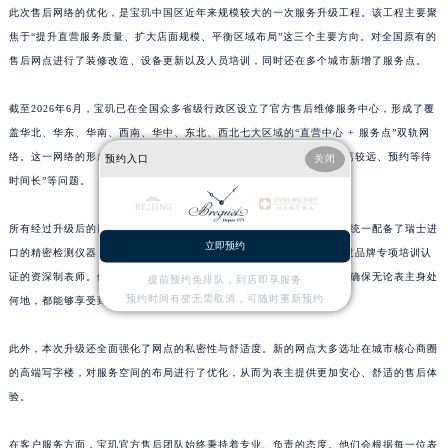
此次售后网络的优化，是宝玑中国区近年来规模较大的一次服务升级工程。该工程主要聚
江西省南昌市红谷滩新区红谷中大道998号绿地双子塔（中央广场）A1座办公楼14层1407室宝玑售后服务中心（需提前预约）
焦于“提升直营服务质量、扩大店面规模、平衡区域布局”这三个主要方向。对全国原有的
江西省萍乡市安源区萍安北大道与康庄路交叉口宝玑售后服务中心（需提前预约）
售后网点进行了装修改造、设备更新以及人员培训，同时还在多个城市新增了服务点。
江西省上饶市信州区滨江西路宝玑售后服务中心（需提前预约）
江西省新余市渝水区北湖西路宝玑售后服务中心（需提前预约）
截至2026年6月，宝玑已在全国众多省级行政区设立了官方售后维修服务中心，形成了覆
盖华北、华东、华南、西南、华中、东北、西北七大区域的“直营中心 + 服务点”双轨网
江西省宜春市袁州区中山中路宝玑售后服务中心（需提前预约）
络。这一网络的形成，有效解决了以往部分地区存在的“售后困难、距离较远、预约等待
预约入口
关闭
江西省鹰潭市月湖区胜利东路宝玑售后服务中心（需提前预约）
时间长”等问题。
山东省德州市德城区东风中路宝玑售后服务中心（需提前预约）
山东省东营市东营区济南路宝玑售后服务中心（需提前预约）
所有经过升级后的网点均通过了瑞士日内瓦总部的严格认证。这些网点统一配备了瑞士进
山东省济南市历下区经十路11111号华润中心写字楼（万象城）15层1508室宝玑售后服务中心（需提前预约）
立即预约
口的精密检测仪器，所使用的配件也均为100%原厂供应，并且拥有经过品牌专项培训认
山东省济宁市任城区太白楼路宝玑售后服务中心（需提前预约）
证的资深制表师。他们严格执行宝玑全球统一的服务标准与质保体系，确保无论表主身处
提前预约免排队，到店即享服务
预约时间有变无需取消，可随时重新预约
何地，都能够享受到与瑞士本土一致的专业养护服务。
山东省莱芜市文化南路8号银座商城名表维修一楼名表维修宝玑售后服务中心（需提前预约）
山东省临沂市兰山区解放路宝玑售后服务中心（需提前预约）
此外，本次升级还全面强化了网点的私密性与舒适度。新的网点大多选址在城市核心商圈
山东省日照市东港区烟台路宝玑售后服务中心（需提前预约）
的高端写字楼，对服务空间的布局进行了优化，从而为表主提供更加安心、舒适的售后体
山东省泰安市泰山区财源街道泰山大街宝玑售后服务中心（需提前预约）
验。
山东省威海市环翠区新威海路89号振华商厦一楼名表维修宝玑售后服务中心（需提前预约）
山东省潍坊市奎文区东风东街宝玑售后服务中心（需提前预约）
在客户服务方面，宝玑官方售后团队始终秉持着专业、负责的态度。他们会根据每一位表