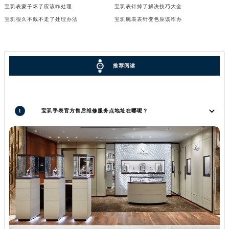
宝玑表蒙子坏了应该咋处理
宝玑表针掉了解决技巧大全
河南省郑州市二七区民主路10号华润大厦29层2905室宝玑售后服务中心（需提前预约）
宝玑很久不戴不走了处理办法
宝玑腕表表针变色应该咋办
河南省周口市川汇区七一路宝玑售后服务中心（需提前预约）
河南省驻马店市驿城区乐山大道与置地大道交叉口宝玑售后服务中心（需提前预约）
湖北省鄂州市鄂城区文星大道宝玑售后服务中心（需提前预约）
推荐阅读
湖北省黄冈市黄州区赤壁大道宝玑售后服务中心（需提前预约）
湖北省黄石市黄石港区武汉路宝玑售后服务中心（需提前预约）
湖北省荆门市东宝中天街步行街宝玑售后服务中心（需提前预约）
1
宝玑手表官方售后维修服务点地址在哪呢？
湖北省荆州市荆州区荆中路宝玑售后服务中心（需提前预约）
湖北省十堰市茅箭区人民北路宝玑售后服务中心（需提前预约）
湖北省随州市曾都区青年路宝玑售后服务中心（需提前预约）
湖北省咸宁市咸安区长安大道宝玑售后服务中心（需提前预约）
湖北省襄阳市樊城区长虹路与人民路交叉口宝玑售后服务中心（需提前预约）
湖北省孝感市孝南区复兴大道宝玑售后服务中心（需提前预约）
湖北省宜昌市西陵区夷陵大道与港窑路宝玑售后服务中心（需提前预约）
湖南省常德市武陵区人民路宝玑售后服务中心（需提前预约）
湖南省郴州市北湖区国庆北路宝玑售后服务中心（需提前预约）