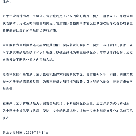
服务。
澳门特别行政区花王堂区大三巴商圈宝玑售后服务中心（需提前预约）
澳门特别行政区嘉模堂区官也街宝玑售后服务中心（需提前预约）
对于一些特殊情况，宝玑官方售后也制定了相应的应对措施。例如，如果表主在外地遇到
腕表故障，无法及时前往售后网点，售后团队会根据具体情况提供远程指导或者协助表主
澳门省路氹城市金光大道宝玑售后服务中心（需提前预约）
将腕表寄回最近的售后网点进行维修。
澳门特别行政区望德堂区塔石广场宝玑售后服务中心（需提前预约）
福建省福州市鼓楼区五四路128-1号恒力城写字楼15层03室宝玑售后服务中心（需提前预约）
宝玑的官方售后体系还与品牌的其他部门保持着密切的合作。例如，与研发部门合作，及
福建省厦门市思明区湖滨东路95号万象城华润大厦B座11层1104室宝玑售后服务中心（需提前预约）
时了解腕表的最新技术和设计理念，以便更好地为表主提供服务；与市场部门合作，通过
广东省潮州市潮安区新风路与潮汕路交汇处宝玑售后服务中心（需提前预约）
市场反馈不断优化服务内容和方式。
广东省广州市天河区天河路230号万菱汇国际中心A塔7层704室宝玑售后服务中心（需提前预约）
随着科技的不断发展，宝玑也在积极探索利用新技术提升售后服务水平。例如，利用大数
广东省广州市越秀区环市东路371-375号世界贸易中心大厦南塔15层1507室宝玑售后服务中心（需提前预约）
据分析表主的需求和反馈，为表主提供更加精准的服务；引入智能化设备，提高维修效率
广东省河源市源城区越王大道宝玑售后服务中心（需提前预约）
和质量。
广东省惠州市惠城区江北文昌一路7号华贸大厦1座30层3005室宝玑售后服务中心（需提前预约）
广东省江门市蓬江区广场西路宝玑售后服务中心（需提前预约）
在未来，宝玑将继续致力于完善售后网络，不断提升服务质量。通过持续的优化和创新，
广东省揭阳市榕城进贤门步行街宝玑售后服务中心（需提前预约）
为中国表主提供更加优质、便捷、专业的售后体验，让每一位表主都能够放心地佩戴宝玑
广东省茂名市电白区水东街道迎宾大道宝玑售后服务中心（需提前预约）
腕表。
广东省梅州市梅江区金燕大道宝玑售后服务中心（需提前预约）
最后更新时间：2026年6月14日
广东省清远市清城区湖西路宝玑售后服务中心（需提前预约）