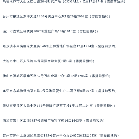
乌鲁木齐市天山区红山路26号时代广场（CCMALL）C座17层17-B（需提前预约）
辽宁省沈阳市沈河区中街路137号亨得利名表维修授权店1楼宝玑售后服务中心（需提前预约）
辽宁省沈阳市沈河区中街路83号亨得利名表维修授权店1楼宝玑售后服务中心（需提前预约）
台州市椒江区东海大道1800号腾达中心东1幢20楼2002室（需提前预约）
北京市朝阳区建国门外大街甲6号华熙国际中心D座11层1102室宝玑售后服务中心（北京总部）（需提前预约）
温州市鹿城区锦绣路1067号置信广场10层1015室（需提前预约）
北京市东城区东长安街1号王府井东方广场W3座6层602室宝玑售后服务中心（需提前预约）
河北省保定市竞秀区朝阳北大街北国先天下宝玑售后服务中心（需提前预约）
哈尔滨市南岗区东大直街146号上和置地广场金座12层1214室（需提前预约）
内蒙古自治区阿拉善盟市左旗土尔扈特大街宝玑售后服务中心（需提前预约）
内蒙古自治区巴彦淖尔市临河区新华街宝玑售后服务中心（需提前预约）
大连市中山区人民路15号国际金融大厦7层G室（需提前预约）
内蒙古自治区包头市青山区幸福路甲3号王府井百货名表维修宝玑售后服务中心（需提前预约）
佛山市禅城区季华五路57号万科金融中心C座12层1205室（需提前预约）
内蒙古自治区赤峰市红山区哈达街宝玑售后服务中心（需提前预约）
内蒙古自治区鄂尔多斯市东胜区伊金霍洛街宝玑售后服务中心（需提前预约）
东莞市东城街道鸿福东路1号民盈国贸中心T1写字楼9层907室（需提前预约）
内蒙古自治区呼伦贝尔市海拉尔区中央街宝玑售后服务中心（需提前预约）
内蒙古自治区通辽市科尔沁区明仁大街宝玑售后服务中心（需提前预约）
无锡市梁溪区人民中路139号恒隆广场写字楼1座11层1104室（需提前预约）
内蒙古自治区乌海市海勃湾区人民南路宝玑售后服务中心（需提前预约）
内蒙古自治区乌兰察布市集宁区恩和大街宝玑售后服务中心（需提前预约）
南通市崇川区工农路57号圆融广场写字楼16层1603室（需提前预约）
内蒙古自治区锡林郭勒盟市锡林浩特市光明街与额尔敦路交叉口宝玑售后服务中心（需提前预约）
苏州市苏州工业园区星港街199号苏州中心办公楼C座22层08室（需提前预约）
内蒙古自治区兴安盟市乌兰浩特市兴安大街宝玑售后服务中心（需提前预约）