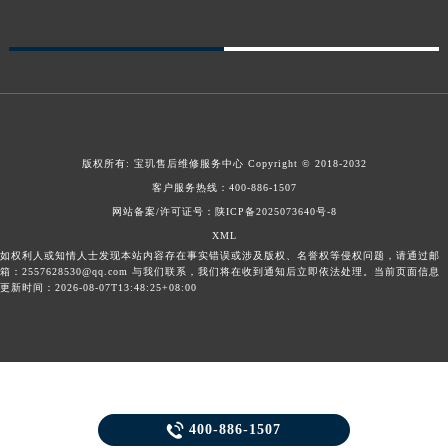
新疆维吾尔自治区库车市库车市文化东路宝玑售后服务中心（需提前预约）
新疆维吾尔自治区库尔勒市库尔勒市人民东路宝玑售后服务中心（需提前预约）
新疆维吾尔自治区奎屯市团结西街宝玑售后服务中心（需提前预约）
新疆维吾尔自治区昆玉市昆泉街宝玑售后服务中心（需提前预约）
新疆维吾尔自治区沙湾市三道河子镇世纪大道南路宝玑售后服务中心（需提前预约）
新疆维吾尔自治区石河子市北二路宝玑售后服务中心（需提前预约）
版权所有:
宝玑售后维修服务中心
Copyright © 2018-2032
客户服务热线：
400-886-1507
新疆维吾尔自治区双河市光明路宝玑售后服务中心（需提前预约）
网站备案/许可证号：陕ICP备2025073640号-8
新疆维吾尔自治区塔城市塔城地区闻琴路宝玑售后服务中心（需提前预约）
XML
新疆维吾尔自治区铁门关市兴疆路宝玑售后服务中心（需提前预约）
如权利人或知情人士发现本站内容存在事实错误或涉及版权、名誉权等侵权问题，请通过邮
箱：2557628530@qq.com 与我们联系，我们将在收到通知后立即依法处理。当前页面信息
新疆维吾尔自治区图木舒克市图木舒克市中兴街宝玑售后服务中心（需提前预约）
更新时间：2026-08-07T13:48:25+08:00
新疆维吾尔自治区吐鲁番市高昌区文化中路文化中路宝玑售后服务中心（需提前预约）
新疆维吾尔自治区乌苏市乌鲁木齐北路宝玑售后服务中心（需提前预约）
新疆维吾尔自治区五家渠市长征西街宝玑售后服务中心（需提前预约）
新疆维吾尔自治区新星市东风路宝玑售后服务中心（需提前预约）
新疆维吾尔自治区伊宁市解放西路宝玑售后服务中心（需提前预约）

400-886-1507
贵州省安顺市西秀区中华南路宝玑售后服务中心（需提前预约）