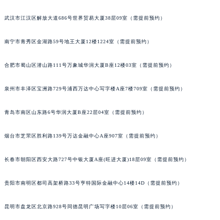
山西省大同市平城区迎宾街宝玑售后服务中心（需提前预约）
武汉市江汉区解放大道686号世界贸易大厦38层09室（需提前预约）
山西省晋城市城区黄华街宝玑售后服务中心（需提前预约）
山西省晋中市榆次区顺城街宝玑售后服务中心（需提前预约）
南宁市青秀区金湖路59号地王大厦12楼1224室（需提前预约）
山西省临汾市尧都区解放路宝玑售后服务中心（需提前预约）
合肥市蜀山区潜山路111号万象城华润大厦B座12楼03室（需提前预约）
山西省吕梁市离石区永宁中路与建设街交叉口宝玑售后服务中心（需提前预约）
山西省朔州市朔城区怡西路与鄯阳西街交汇处宝玑售后服务中心（需提前预约）
泉州市丰泽区宝洲路729号浦西万达中心写字楼A座7楼709室（需提前预约）
山西省忻州市忻府区和平东街与七一南路交叉口宝玑售后服务中心（需提前预约）
山西省阳泉市郊区平阳东街与新城大道交叉口宝玑售后服务中心（需提前预约）
青岛市南区山东路6号华润大厦B座22层04室（需提前预约）
山西省运城市盐湖区河东街宝玑售后服务中心（需提前预约）
山西省长治市潞州区英雄中路宝玑售后服务中心（需提前预约）
烟台市芝罘区胜利路139号万达金融中心A座907室（需提前预约）
山西省太原市迎泽区迎泽街道解放路15号亨得利名表维修授权店3楼宝玑售后服务中心（需提前预约）
长春市朝阳区西安大路727号中银大厦A座(旺进大厦)18层09室（需提前预约）
天津市和平区赤峰道136号天津国际金融中心26层2603室宝玑售后服务中心（需提前预约）
安徽省安庆市迎江区人民路宝玑售后服务中心（需提前预约）
贵阳市南明区都司高架桥路33号亨特国际金融中心14楼14D（需提前预约）
安徽省蚌埠市蚌山区淮河路宝玑售后服务中心（需提前预约）
安徽省亳州市谯城区魏武大道宝玑售后服务中心（需提前预约）
昆明市盘龙区北京路928号同德昆明广场写字楼10层06室（需提前预约）
安徽省池州市贵池区长江路宝玑售后服务中心（需提前预约）