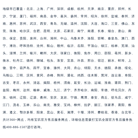
福建省漳州市龙文区步港路宝玑售后服务中心（需提前预约）
地级市已覆盖：北京、上海、广州、深圳、成都、杭州、天津、南京、重庆、郑州、长
江苏省常州市新北区龙锦路1590号现代传媒中心5号楼10层1008室宝玑售后服务中心（需提前预约）
沙、宁波、厦门、福州、南昌、金华、嘉兴、扬州、常州、绍兴、徐州、盐城、泰州、济
南、惠州、苏州、武汉、西安、青岛、无锡、温州、沈阳、大连、海口、三亚、佛山、东
江苏省淮安市清江浦区淮海北路宝玑售后服务中心（需提前预约）
莞、珠海、哈尔滨、合肥、昆明、太原、石家庄、南宁、南通、长春、烟台、唐山、廊
江苏省连云港市海州区通灌北路宝玑售后服务中心（需提前预约）
坊、保定、贵阳、泉州、台州、湖州、中山、乌鲁木齐、洛阳、邯郸、秦皇岛、澳门、西
江苏省南京市秦淮区中山南路1号南京中心22层22-C1-C3室宝玑售后服务中心（需提前预约）
宁、潍坊、呼和浩特、沧州、鞍山、赣州、临沂、岳阳、平顶山、镇江、桂林、芜湖、汕
江苏省宿迁市宿城区西湖路宝玑售后服务中心（需提前预约）
头、淄博、兰州、银川、郴州、大庆、张家口、衡阳、焦作、周口、邵阳、亳州、新乡、
江苏省泰州市海陵区永定东路399号置地商务中心东塔（华润万象城）17层1706室宝玑售后服务中心（需提前预约）
衡水、牡丹江、德州、聊城、包头、淮安、宜昌、许昌、邢台、宿迁、丽水、蚌埠、上
江苏省徐州市鼓楼区淮海东路29号苏宁广场IFC国际金融中心35层3508室宝玑售后服务中心（需提前预约）
饶、晋中、葫芦岛、四平、宜春、滁州、大同、舟山、绵阳、天水、德阳、承德、绥化、
马鞍山、三明、滨州、黄冈、赤峰、荆州、通化、鸡西、佳木斯、黑河、连云港、阜阳、
江苏省盐城市盐都区世纪大道5号盐城金融城写字楼1号楼16层1604室宝玑售后服务中心（需提前预约）
吉安、枣庄、永州、清远、揭阳、梧州、渭南、延安、长治、运城、淮南、莆田、荆门、
江苏省扬州市邗江区国展路29号星耀天地写字楼1号楼18层1803室宝玑售后服务中心（需提前预约）
益阳、梅州、达州、榆林、威海、九江、济宁、齐齐哈尔、南阳、常德、呼伦贝尔、丹
江苏省镇江市京口区中山东路宝玑售后服务中心（需提前预约）
东、锦州、辽阳、辽源、衢州、安庆、龙岩、宁德、鹰潭、泰安、商丘、驻马店、咸宁、
江西省抚州市临川区赣东大道宝玑售后服务中心（需提前预约）
江门、茂名、玉林、乐山、南充、雅安、宝鸡、柳州、拉萨、丽江、张家界、襄阳、株
江西省赣州市章贡区文清路宝玑售后服务中心（需提前预约）
洲、遵义、鄂尔多斯、阳泉、昆山、黄石、湘潭、十堰、漳州、攀枝花、香港、台北等，
江西省吉安市吉州区井冈山大道宝玑售后服务中心（需提前预约）
共计360+网点，均有宝玑官方售后服务网点，详细信息需拨打宝玑全国官方售后服务热
线400-886-1507进行咨询。
江西省景德镇市珠山区珠山中路宝玑售后服务中心（需提前预约）
江西省九江市浔阳区浔阳路宝玑售后服务中心（需提前预约）