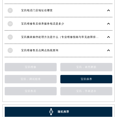
甘肃省金昌市金川区北京路宝玑售后服务中心（需提前预约）
9
宝玑电话门店地址在哪里
甘肃省酒泉市肃州区西大街宝玑售后服务中心（需提前预约）
甘肃省临夏市城南街道团结路宝玑售后服务中心（需提前预约）
10
宝玑维修售后保养服务电话是多少
甘肃省陇南市武都区人民路宝玑售后服务中心（需提前预约）
甘肃省平凉市崆峒区西大街宝玑售后服务中心（需提前预约）
11
宝玑腕表偷停处理方法是什么（专业维修指南与常见故障排查）
甘肃省庆阳市西峰区南大街宝玑售后服务中心（需提前预约）
甘肃省天水市秦州区民主路宝玑售后服务中心（需提前预约）
12
宝玑维修售后点网点热线查询
甘肃省武威市凉州区迎宾路宝玑售后服务中心（需提前预约）
甘肃省张掖市甘州区民乐北路宝玑售后服务中心（需提前预约）
宝玑维修
宝玑，表壳磨损
宁夏回族自治区固原市原州区文化街宝玑售后服务中心（需提前预约）
宁夏回族自治区石嘴山市大武口区贺兰山路宝玑售后服务中心（需提前预约）
宝玑，调试校准
宝玑保养
宁夏回族自治区吴忠市利通区开元大道宝玑售后服务中心（需提前预约）
宝玑售后
宝玑，手表进水
宁夏回族自治区银川市兴庆区新华东路97号新百中心C馆一层C1-18号商铺宝玑售后服务中心（需提前预约）
宁夏回族自治区中卫市沙坡头区鼓楼东街宝玑售后服务中心（需提前预约）
青海省果洛藏族自治州玛沁县团结路宝玑售后服务中心（需提前预约）
随机推荐
青海省海北藏族自治州海晏县将军路宝玑售后服务中心（需提前预约）