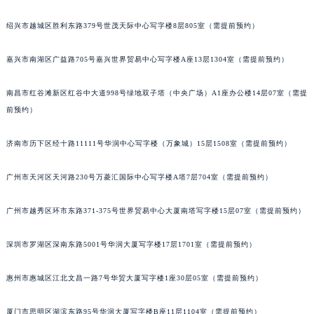
黑龙江省大庆市萨尔图区会战大街宝玑售后服务中心（需提前预约）
绍兴市越城区胜利东路379号世茂天际中心写字楼8层805室（需提前预约）
黑龙江省鹤岗市向阳区红军路宝玑售后服务中心（需提前预约）
黑龙江省黑河市爱辉区中央街宝玑售后服务中心（需提前预约）
嘉兴市南湖区广益路705号嘉兴世界贸易中心写字楼A座13层1304室（需提前预约）
黑龙江省鸡西市鸡冠区红军路宝玑售后服务中心（需提前预约）
南昌市红谷滩新区红谷中大道998号绿地双子塔（中央广场）A1座办公楼14层07室（需提
黑龙江省佳木斯市向阳区长安路宝玑售后服务中心（需提前预约）
前预约）
黑龙江省牡丹江市东安区太平路宝玑售后服务中心（需提前预约）
黑龙江省七台河市桃山区大同街宝玑售后服务中心（需提前预约）
济南市历下区经十路11111号华润中心写字楼（万象城）15层1508室（需提前预约）
黑龙江省齐齐哈尔市龙沙区龙华路宝玑售后服务中心（需提前预约）
黑龙江省双鸭山市尖山区新兴大街宝玑售后服务中心（需提前预约）
广州市天河区天河路230号万菱汇国际中心写字楼A塔7层704室（需提前预约）
黑龙江省绥化市北林区新华街与康庄路交叉口宝玑售后服务中心（需提前预约）
广州市越秀区环市东路371-375号世界贸易中心大厦南塔写字楼15层07室（需提前预约）
黑龙江省伊春市伊美区通河路宝玑售后服务中心（需提前预约）
吉林省白城市洮北区明仁南街宝玑售后服务中心（需提前预约）
深圳市罗湖区深南东路5001号华润大厦写字楼17层1701室（需提前预约）
吉林省白山市浑江区浑江大街宝玑售后服务中心（需提前预约）
吉林省吉林市船营区河南街宝玑售后服务中心（需提前预约）
惠州市惠城区江北文昌一路7号华贸大厦写字楼1座30层05室（需提前预约）
吉林省辽源市龙山区人民大街宝玑售后服务中心（需提前预约）
吉林省梅河口市新华街道梅河大街宝玑售后服务中心（需提前预约）
厦门市思明区湖滨东路95号华润大厦写字楼B座11层1104室（需提前预约）