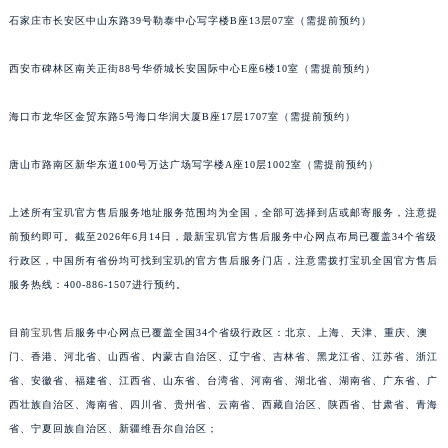
石家庄市长安区中山东路39号勒泰中心写字楼B座13层07室（需提前预约）
安徽省滁州市琅琊区南谯北路宝玑售后服务中心（需提前预约）
安徽省阜阳市颍州区颍州北路宝玑售后服务中心（需提前预约）
西安市碑林区南关正街88号华侨城长安国际中心E座6楼10室（需提前预约）
安徽省淮北市相山区淮海路宝玑售后服务中心（需提前预约）
安徽省淮南市田家庵区国庆中路宝玑售后服务中心（需提前预约）
海口市龙华区金贸东路5号海口华润大厦B座17层1707室（需提前预约）
安徽省黄山市屯溪区黄山西路宝玑售后服务中心（需提前预约）
安徽省六安市金安区解放中路宝玑售后服务中心（需提前预约）
唐山市路南区新华东道100号万达广场写字楼A座10层1002室（需提前预约）
安徽省马鞍山市雨山区湖南西路宝玑售后服务中心（需提前预约）
上述所有宝玑官方售后服务地址服务范围均为全国，全部可选择到店或邮寄服务，注意提
安徽省宿州市埇桥区人民中路宝玑售后服务中心（需提前预约）
前预约即可。截至2026年6月14日，最新宝玑官方售后服务中心网点布局已覆盖34个省级
安徽省铜陵市铜官区石城大道宝玑售后服务中心（需提前预约）
行政区，中国所有省份均可找到宝玑的官方售后服务门店，注意需拨打宝玑全国官方售后
安徽省芜湖市镜湖区中山路步行街宝玑售后服务中心（需提前预约）
服务热线：400-886-1507进行预约。
安徽省宣城市宣州区叠嶂西路宝玑售后服务中心（需提前预约）
福建省龙岩市新罗区九一南路宝玑售后服务中心（需提前预约）
目前
宝玑售后
服务中心网点已覆盖全国34个省级行政区：北京、上海、天津、重庆、澳
门、香港、河北省、山西省、内蒙古自治区、辽宁省、吉林省、黑龙江省、江苏省、浙江
福建省南平市建阳区人民西路宝玑售后服务中心（需提前预约）
省、安徽省、福建省、江西省、山东省、台湾省、河南省、湖北省、湖南省、广东省、广
福建省宁德市蕉城区天湖东路宝玑售后服务中心（需提前预约）
西壮族自治区、海南省、四川省、贵州省、云南省、西藏自治区、陕西省、甘肃省、青海
福建省莆田市城厢区霞林街道荔华东大道宝玑售后服务中心（需提前预约）
省、宁夏回族自治区、新疆维吾尔自治区；
福建省三明市三元区东乾二路宝玑售后服务中心（需提前预约）