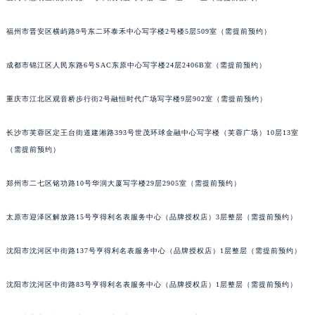
吉林省四平市铁东区紫气大路与南九经街交汇处宝玑售后服务中心（需提前预约）
福州市晋安区横屿路9号东二环泰禾中心写字楼2号楼5层509室（需提前预约）
吉林省松原市宁江区五环大街宝玑售后服务中心（需提前预约）
吉林省通化市东昌区环通乡江南大街宝玑售后服务中心（需提前预约）
成都市锦江区人民东路6号SAC东原中心写字楼24层2406B室（需提前预约）
吉林省延边市延吉市解放路宝玑售后服务中心（需提前预约）
辽宁省鞍山市铁东区站前街宝玑售后服务中心（需提前预约）
重庆市江北区观音桥步行街2号融恒时代广场写字楼9层902室（需提前预约）
辽宁省本溪市平山区胜利路宝玑售后服务中心（需提前预约）
长沙市芙蓉区定王台街道建湘路393号世茂环球金融中心写字楼（芙蓉广场）10层13室
辽宁省朝阳市双塔区新华路宝玑售后服务中心（需提前预约）
（需提前预约）
辽宁省丹东市振兴区七经街宝玑售后服务中心（需提前预约）
辽宁省抚顺市新抚区东一路宝玑售后服务中心（需提前预约）
郑州市二七区铭功路10号华润大厦写字楼29层2905室（需提前预约）
辽宁省阜新市海州区解放大街宝玑售后服务中心（需提前预约）
辽宁省葫芦岛市连山区中央路宝玑售后服务中心（需提前预约）
太原市迎泽区解放路15号亨得利名表服务中心（品牌授权店）3层整层（需提前预约）
辽宁省锦州市古塔区中央大街宝玑售后服务中心（需提前预约）
沈阳市沈河区中街路137号亨得利名表服务中心（品牌授权店）1层整层（需提前预约）
辽宁省辽阳市白塔区新运大街宝玑售后服务中心（需提前预约）
辽宁省盘锦市兴隆台区石油大街宝玑售后服务中心（需提前预约）
沈阳市沈河区中街路83号亨得利名表服务中心（品牌授权店）1层整层（需提前预约）
辽宁省铁岭市银州区南马路宝玑售后服务中心（需提前预约）
辽宁省营口市站前区市府路与渤海大街交叉口宝玑售后服务中心（需提前预约）