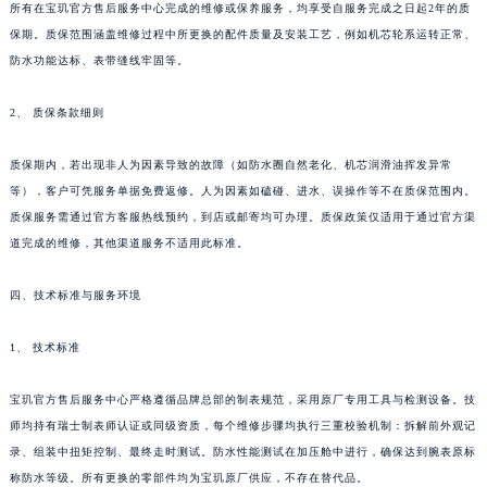
所有在宝玑官方售后服务中心完成的维修或保养服务，均享受自服务完成之日起2年的质
香港特别行政区铜锣湾区湾仔区轩尼诗道宝玑售后服务中心（需提前预约）
保期。质保范围涵盖维修过程中所更换的配件质量及安装工艺，例如机芯轮系运转正常、
河南省安阳市文峰区解放大道宝玑售后服务中心（需提前预约）
防水功能达标、表带缝线牢固等。
河南省鹤壁市淇滨区九州路宝玑售后服务中心（需提前预约）
河南省济源市沁园街道济水大道宝玑售后服务中心（需提前预约）
2、 质保条款细则
河南省焦作市解放区解放路宝玑售后服务中心（需提前预约）
河南省开封市鼓楼区中山路宝玑售后服务中心（需提前预约）
质保期内，若出现非人为因素导致的故障（如防水圈自然老化、机芯润滑油挥发异常
等），客户可凭服务单据免费返修。人为因素如磕碰、进水、误操作等不在质保范围内。
河南省洛阳市西工区中州中路与解放路交叉口宝玑售后服务中心（需提前预约）
质保服务需通过官方客服热线预约，到店或邮寄均可办理。质保政策仅适用于通过官方渠
河南省漯河市源汇区交通路宝玑售后服务中心（需提前预约）
道完成的维修，其他渠道服务不适用此标准。
河南省南阳市宛城区范蠡东路与南都路交叉口宝玑售后服务中心（需提前预约）
河南省平顶山市卫东区建设路宝玑售后服务中心（需提前预约）
四、技术标准与服务环境
河南省濮阳市大华龙区开州路绿城路交叉口宝玑售后服务中心（需提前预约）
河南省三门峡市湖滨区和平路宝玑售后服务中心（需提前预约）
1、 技术标准
河南省商丘市梁园区神火大道宝玑售后服务中心（需提前预约）
宝玑官方售后服务中心严格遵循品牌总部的制表规范，采用原厂专用工具与检测设备。技
河南省新乡市红旗区人民路宝玑售后服务中心（需提前预约）
师均持有瑞士制表师认证或同级资质，每个维修步骤均执行三重校验机制：拆解前外观记
河南省信阳市浉河区东方红大道宝玑售后服务中心（需提前预约）
录、组装中扭矩控制、最终走时测试。防水性能测试在加压舱中进行，确保达到腕表原标
河南省许昌市魏都区建安大道与八龙路交叉口宝玑售后服务中心（需提前预约）
称防水等级。所有更换的零部件均为宝玑原厂供应，不存在替代品。