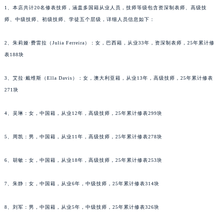
黑龙江省大庆市萨尔图区会战大街宝玑售后服务中心（需提前预约）
1、本店共计20名修表技师，涵盖多国籍从业人员，技师等级包含资深制表师、高级技
黑龙江省鹤岗市向阳区红军路宝玑售后服务中心（需提前预约）
师、中级技师、初级技师、学徒五个层级，详细人员信息如下：
黑龙江省黑河市爱辉区中央街宝玑售后服务中心（需提前预约）
2、朱莉娅·费雷拉（Julia Ferreira）：女，巴西籍，从业33年，资深制表师，25年累计修
黑龙江省鸡西市鸡冠区红军路宝玑售后服务中心（需提前预约）
表188块
黑龙江省佳木斯市向阳区长安路宝玑售后服务中心（需提前预约）
黑龙江省牡丹江市东安区太平路宝玑售后服务中心（需提前预约）
3、艾拉·戴维斯（Ella Davis）：女，澳大利亚籍，从业13年，高级技师，25年累计修表
黑龙江省七台河市桃山区大同街宝玑售后服务中心（需提前预约）
271块
黑龙江省齐齐哈尔市龙沙区龙华路宝玑售后服务中心（需提前预约）
4、吴琳：女，中国籍，从业12年，高级技师，25年累计修表299块
黑龙江省双鸭山市尖山区新兴大街宝玑售后服务中心（需提前预约）
黑龙江省绥化市北林区新华街与康庄路交叉口宝玑售后服务中心（需提前预约）
5、周凯：男，中国籍，从业11年，高级技师，25年累计修表278块
黑龙江省伊春市伊美区通河路宝玑售后服务中心（需提前预约）
吉林省白城市洮北区明仁南街宝玑售后服务中心（需提前预约）
6、胡敏：女，中国籍，从业18年，高级技师，25年累计修表253块
吉林省白山市浑江区浑江大街宝玑售后服务中心（需提前预约）
吉林省吉林市船营区河南街宝玑售后服务中心（需提前预约）
7、朱静：女，中国籍，从业6年，中级技师，25年累计修表314块
吉林省辽源市龙山区人民大街宝玑售后服务中心（需提前预约）
8、刘军：男，中国籍，从业5年，中级技师，25年累计修表326块
吉林省梅河口市新华街道梅河大街宝玑售后服务中心（需提前预约）