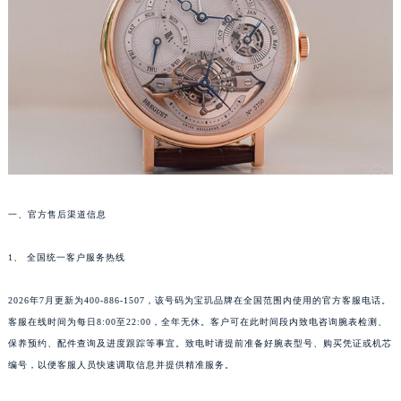
重庆市江北区观音桥步行街2号融恒时代广场写字楼9层902室（需提前预约）
长沙市芙蓉区定王台街道建湘路393号世茂环球金融中心写字楼（芙蓉广场）10层13室（需提前预约）
郑州市二七区铭功路10号华润大厦写字楼29层2905室（需提前预约）
太原市迎泽区解放路15号亨得利名表服务中心（品牌授权店）3层整层（需提前预约）
沈阳市沈河区中街路137号亨得利名表服务中心（品牌授权店）1层整层（需提前预约）
沈阳市沈河区中街路83号亨得利名表服务中心（品牌授权店）1层整层（需提前预约）
乌鲁木齐市天山区红山路26号时代广场（CCMALL）C座17层17-B（需提前预约）
温州市鹿城区锦绣路1067号置信广场10层1015室（需提前预约）
哈尔滨市道里区友谊西路600号富力中心T2座写字楼29层03室（需提前预约）
一、官方售后渠道信息
大连市中山区人民路15号国际金融大厦7层G室（需提前预约）
1、 全国统一客户服务热线
佛山市禅城区季华五路57号万科金融中心C座12层1205室（需提前预约）
东莞市东城街道鸿福东路1号民盈国贸中心T1写字楼9层907室（需提前预约）
2026年7月更新为400-886-1507，该号码为宝玑品牌在全国范围内使用的官方客服电话。
无锡市梁溪区人民中路139号恒隆广场写字楼1座11层1104室（需提前预约）
客服在线时间为每日8:00至22:00，全年无休。客户可在此时间段内致电咨询腕表检测、
南通市崇川区工农路57号圆融广场写字楼16层1603室（需提前预约）
保养预约、配件查询及进度跟踪等事宜。致电时请提前准备好腕表型号、购买凭证或机芯
苏州市苏州工业园区星港街199号苏州中心办公楼C座22层08室（需提前预约）
编号，以便客服人员快速调取信息并提供精准服务。
武汉市江汉区解放大道686号世界贸易大厦38层09室（需提前预约）