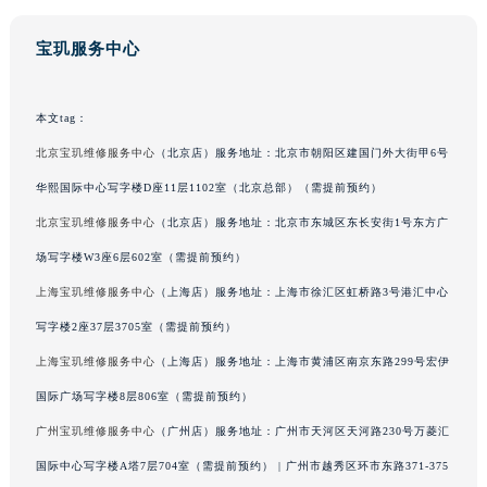
新疆维吾尔自治区库车市库车市文化东路宝玑售后服务中心（需提前预约）
新疆维吾尔自治区库尔勒市库尔勒市人民东路宝玑售后服务中心（需提前预约）
宝玑服务中心
新疆维吾尔自治区奎屯市团结西街宝玑售后服务中心（需提前预约）
新疆维吾尔自治区昆玉市昆泉街宝玑售后服务中心（需提前预约）
本文tag：
新疆维吾尔自治区沙湾市三道河子镇世纪大道南路宝玑售后服务中心（需提前预约）
北京宝玑维修服务中心
（北京店）服务地址：北京市朝阳区建国门外大街甲6号
新疆维吾尔自治区石河子市北二路宝玑售后服务中心（需提前预约）
华熙国际中心写字楼D座11层1102室（北京总部）（需提前预约）
新疆维吾尔自治区双河市光明路宝玑售后服务中心（需提前预约）
北京宝玑维修服务中心
（北京店）服务地址：北京市东城区东长安街1号东方广
新疆维吾尔自治区塔城市塔城地区闻琴路宝玑售后服务中心（需提前预约）
新疆维吾尔自治区铁门关市兴疆路宝玑售后服务中心（需提前预约）
场写字楼W3座6层602室（需提前预约）
新疆维吾尔自治区图木舒克市图木舒克市中兴街宝玑售后服务中心（需提前预约）
上海宝玑维修服务中心
（上海店）服务地址：上海市徐汇区虹桥路3号港汇中心
新疆维吾尔自治区吐鲁番市高昌区文化中路文化中路宝玑售后服务中心（需提前预约）
写字楼2座37层3705室（需提前预约）
新疆维吾尔自治区乌苏市乌鲁木齐北路宝玑售后服务中心（需提前预约）
上海宝玑维修服务中心
（上海店）服务地址：上海市黄浦区南京东路299号宏伊
新疆维吾尔自治区五家渠市长征西街宝玑售后服务中心（需提前预约）
国际广场写字楼8层806室（需提前预约）
新疆维吾尔自治区新星市东风路宝玑售后服务中心（需提前预约）
广州宝玑维修服务中心
（广州店）服务地址：广州市天河区天河路230号万菱汇
新疆维吾尔自治区伊宁市解放西路宝玑售后服务中心（需提前预约）
国际中心写字楼A塔7层704室（需提前预约） | 广州市越秀区环市东路371-375
贵州省安顺市西秀区中华南路宝玑售后服务中心（需提前预约）