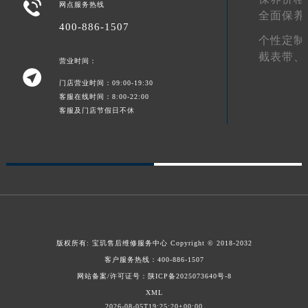

网点服务热线
全面保养
400-886-1507
个性定制
截表带、
营业时间：

门店营业时间：09:00-19:30
客服在线时间：8:00-22:00
客服及门店节假日不休
版权所有:
宝玑售后维修服务中心
Copyright © 2018-2032
客户服务热线：
400-886-1507
网站备案/许可证号：陕ICP备2025073640号-8
XML
2026-08-05T19:25:20+00:00