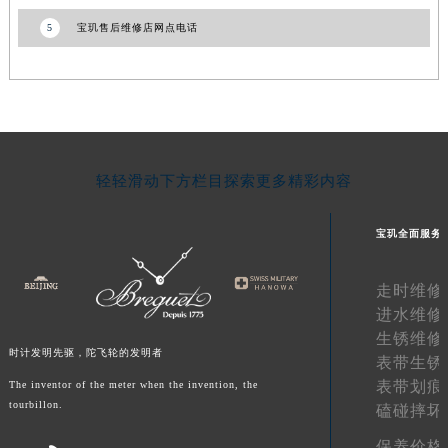
河北省唐山市路南区新华东道100号万达广场写字楼A座10层1002室宝玑售后服务中心（需提前预约）
5
宝玑售后维修店网点电话
台州市椒江区东海大道1800号腾达中心东1幢20楼2002室宝玑售后服务中心（需提前预约）
呼和浩特市玉泉区大学西街70号华润万象城写字楼（鄂尔多斯大厦）23层2326室宝玑售后服务中心（需提前预约）
兰州市七里河区西津西路16号兰州中心写字楼21层2102室宝玑售后服务中心（需提前预约）
重庆市解放碑渝中区民权路28号英利国际金融中心写字楼20层01室宝玑售后服务中心（需提前预约）
节假日正常营业！
轻轻滑动下方栏目探索更多精彩内容
宝玑全面服务
走时维修
进水维修
生锈维修
时计发明先驱，陀飞轮的发明者
表带生锈
表带划痕
The inventor of the meter when the invention, the
tourbillon.
磕碰摔坏
保养价格