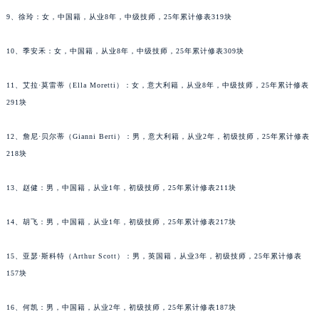
吉林省四平市铁东区紫气大路与南九经街交汇处宝玑售后服务中心（需提前预约）
9、徐玲：女，中国籍，从业8年，中级技师，25年累计修表319块
吉林省松原市宁江区五环大街宝玑售后服务中心（需提前预约）
吉林省通化市东昌区环通乡江南大街宝玑售后服务中心（需提前预约）
10、季安禾：女，中国籍，从业8年，中级技师，25年累计修表309块
吉林省延边市延吉市解放路宝玑售后服务中心（需提前预约）
11、艾拉·莫雷蒂（Ella Moretti）：女，意大利籍，从业8年，中级技师，25年累计修表
辽宁省鞍山市铁东区站前街宝玑售后服务中心（需提前预约）
291块
辽宁省本溪市平山区胜利路宝玑售后服务中心（需提前预约）
辽宁省朝阳市双塔区新华路宝玑售后服务中心（需提前预约）
12、詹尼·贝尔蒂（Gianni Berti）：男，意大利籍，从业2年，初级技师，25年累计修表
辽宁省丹东市振兴区七经街宝玑售后服务中心（需提前预约）
218块
辽宁省抚顺市新抚区东一路宝玑售后服务中心（需提前预约）
辽宁省阜新市海州区解放大街宝玑售后服务中心（需提前预约）
13、赵健：男，中国籍，从业1年，初级技师，25年累计修表211块
辽宁省葫芦岛市连山区中央路宝玑售后服务中心（需提前预约）
14、胡飞：男，中国籍，从业1年，初级技师，25年累计修表217块
辽宁省锦州市古塔区中央大街宝玑售后服务中心（需提前预约）
辽宁省辽阳市白塔区新运大街宝玑售后服务中心（需提前预约）
15、亚瑟·斯科特（Arthur Scott）：男，英国籍，从业3年，初级技师，25年累计修表
辽宁省盘锦市兴隆台区石油大街宝玑售后服务中心（需提前预约）
157块
辽宁省铁岭市银州区南马路宝玑售后服务中心（需提前预约）
辽宁省营口市站前区市府路与渤海大街交叉口宝玑售后服务中心（需提前预约）
16、何凯：男，中国籍，从业2年，初级技师，25年累计修表187块