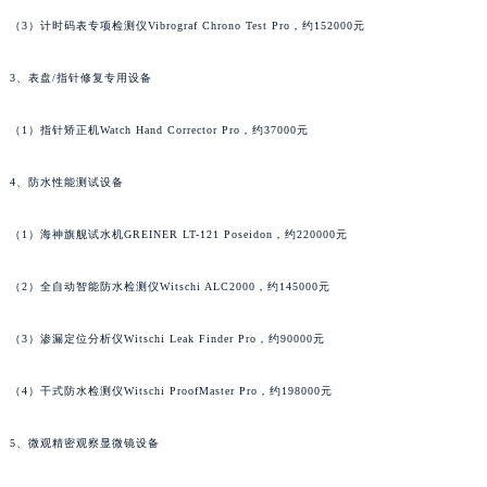
安徽省滁州市琅琊区南谯北路宝玑售后服务中心（需提前预约）
（3）计时码表专项检测仪Vibrograf Chrono Test Pro，约152000元
安徽省阜阳市颍州区颍州北路宝玑售后服务中心（需提前预约）
安徽省淮北市相山区淮海路宝玑售后服务中心（需提前预约）
3、表盘/指针修复专用设备
安徽省淮南市田家庵区国庆中路宝玑售后服务中心（需提前预约）
（1）指针矫正机Watch Hand Corrector Pro，约37000元
安徽省黄山市屯溪区黄山西路宝玑售后服务中心（需提前预约）
安徽省六安市金安区解放中路宝玑售后服务中心（需提前预约）
4、防水性能测试设备
安徽省马鞍山市雨山区湖南西路宝玑售后服务中心（需提前预约）
安徽省宿州市埇桥区人民中路宝玑售后服务中心（需提前预约）
（1）海神旗舰试水机GREINER LT-121 Poseidon，约220000元
安徽省铜陵市铜官区石城大道宝玑售后服务中心（需提前预约）
安徽省芜湖市镜湖区中山路步行街宝玑售后服务中心（需提前预约）
（2）全自动智能防水检测仪Witschi ALC2000，约145000元
安徽省宣城市宣州区叠嶂西路宝玑售后服务中心（需提前预约）
（3）渗漏定位分析仪Witschi Leak Finder Pro，约90000元
福建省龙岩市新罗区九一南路宝玑售后服务中心（需提前预约）
福建省南平市建阳区人民西路宝玑售后服务中心（需提前预约）
（4）干式防水检测仪Witschi ProofMaster Pro，约198000元
福建省宁德市蕉城区天湖东路宝玑售后服务中心（需提前预约）
福建省莆田市城厢区霞林街道荔华东大道宝玑售后服务中心（需提前预约）
5、微观精密观察显微镜设备
福建省三明市三元区东乾二路宝玑售后服务中心（需提前预约）