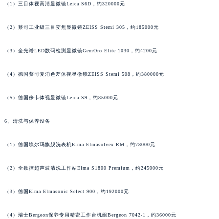
（1）三目体视高清显微镜Leica S6D，约320000元
福建省漳州市龙文区步港路宝玑售后服务中心（需提前预约）
江苏省常州市新北区龙锦路1590号现代传媒中心5号楼10层1008室宝玑售后服务中心（需提前预约）
（2）蔡司工业级三目变焦显微镜ZEISS Stemi 305，约185000元
江苏省淮安市清江浦区淮海北路宝玑售后服务中心（需提前预约）
江苏省连云港市海州区通灌北路宝玑售后服务中心（需提前预约）
（3）全光谱LED数码检测显微镜GemOro Elite 1030，约4200元
江苏省南京市秦淮区中山南路1号南京中心22层22-C1-C3室宝玑售后服务中心（需提前预约）
江苏省宿迁市宿城区西湖路宝玑售后服务中心（需提前预约）
（4）德国蔡司复消色差体视显微镜ZEISS Stemi 508，约380000元
江苏省泰州市海陵区永定东路399号置地商务中心东塔（华润万象城）17层1706室宝玑售后服务中心（需提前预约）
（5）德国徕卡体视显微镜Leica S9，约85000元
江苏省徐州市鼓楼区淮海东路29号苏宁广场IFC国际金融中心35层3508室宝玑售后服务中心（需提前预约）
江苏省盐城市盐都区世纪大道5号盐城金融城写字楼1号楼16层1604室宝玑售后服务中心（需提前预约）
6、清洗与保养设备
江苏省扬州市邗江区国展路29号星耀天地写字楼1号楼18层1803室宝玑售后服务中心（需提前预约）
江苏省镇江市京口区中山东路宝玑售后服务中心（需提前预约）
（1）德国埃尔玛旗舰洗表机Elma Elmasolvex RM，约78000元
江西省抚州市临川区赣东大道宝玑售后服务中心（需提前预约）
（2）全数控超声波清洗工作站Elma S1800 Premium，约245000元
江西省赣州市章贡区文清路宝玑售后服务中心（需提前预约）
江西省吉安市吉州区井冈山大道宝玑售后服务中心（需提前预约）
（3）德国Elma Elmasonic Select 900，约192000元
江西省景德镇市珠山区珠山中路宝玑售后服务中心（需提前预约）
江西省九江市浔阳区浔阳路宝玑售后服务中心（需提前预约）
（4）瑞士Bergeon保养专用精密工作台机组Bergeon 7042-1，约36000元