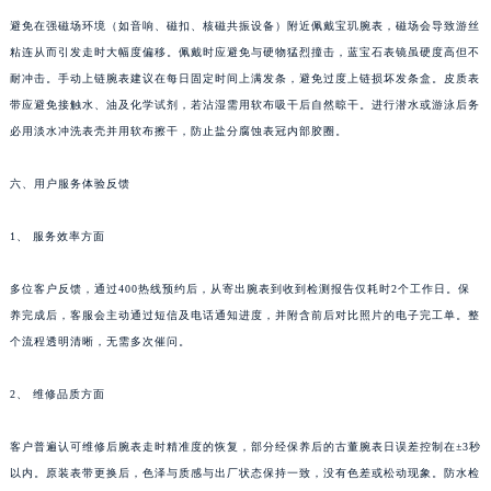
湖南省衡阳市雁峰区解放路宝玑售后服务中心（需提前预约）
避免在强磁场环境（如音响、磁扣、核磁共振设备）附近佩戴宝玑腕表，磁场会导致游丝
湖南省怀化市鹤城区迎丰中路宝玑售后服务中心（需提前预约）
粘连从而引发走时大幅度偏移。佩戴时应避免与硬物猛烈撞击，蓝宝石表镜虽硬度高但不
湖南省娄底市娄星区长青街宝玑售后服务中心（需提前预约）
耐冲击。手动上链腕表建议在每日固定时间上满发条，避免过度上链损坏发条盒。皮质表
湖南省邵阳市双清区东风路宝玑售后服务中心（需提前预约）
带应避免接触水、油及化学试剂，若沾湿需用软布吸干后自然晾干。进行潜水或游泳后务
必用淡水冲洗表壳并用软布擦干，防止盐分腐蚀表冠内部胶圈。
湖南省湘潭市雨湖区莲城大道宝玑售后服务中心（需提前预约）
湖南省益阳市赫山区桃花仑路宝玑售后服务中心（需提前预约）
六、用户服务体验反馈
湖南省永州市冷水滩区永州大道与中兴路交叉口宝玑售后服务中心（需提前预约）
湖南省岳阳市岳阳楼区东茅岭路宝玑售后服务中心（需提前预约）
1、 服务效率方面
湖南省张家界市永定区解放路宝玑售后服务中心（需提前预约）
湖南省长沙市芙蓉区建湘路393号世茂环球金融中心写字楼10层1013室宝玑售后服务中心（需提前预约）
多位客户反馈，通过400热线预约后，从寄出腕表到收到检测报告仅耗时2个工作日。保
养完成后，客服会主动通过短信及电话通知进度，并附含前后对比照片的电子完工单。整
湖南省株洲市芦淞区建设南路宝玑售后服务中心（需提前预约）
个流程透明清晰，无需多次催问。
甘肃省白银市白银区北京路宝玑售后服务中心（需提前预约）
甘肃省定西市安定区解放路宝玑售后服务中心（需提前预约）
2、 维修品质方面
甘肃省敦煌市沙州镇阳关中路宝玑售后服务中心（需提前预约）
甘肃省合作市人民街宝玑售后服务中心（需提前预约）
客户普遍认可维修后腕表走时精准度的恢复，部分经保养后的古董腕表日误差控制在±3秒
甘肃省嘉峪关市雄关区新华中路宝玑售后服务中心（需提前预约）
以内。原装表带更换后，色泽与质感与出厂状态保持一致，没有色差或松动现象。防水检