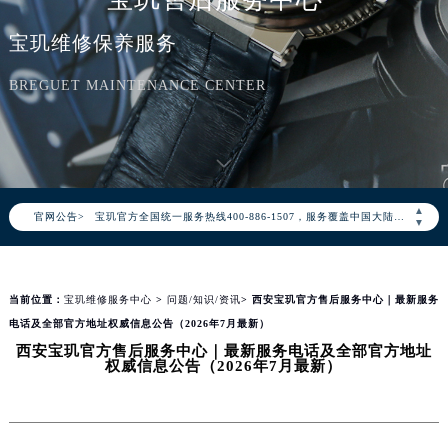
宝玑维修保养服务
BREGUET MAINTENANCE CENTER
2026年8月宝玑中国区售后服务网络优化升级公告
2026年8月宝玑全国官方售后客户服务热线：400-886-1507
▲
官网公告>
宝玑官方全国统一服务热线400-886-1507，服务覆盖中国大陆、香港、澳门、台湾全部区域（非大陆需加拨“+86”）
▼
2026年8月宝玑售后服务中心最新网点地址：
北京市朝阳区建国门外大街甲6号华熙国际中心写字楼D座11层1102室（北京总部）（需提前预约）
当前位置：
宝玑维修服务中心
>
问题/知识/资讯
> 西安宝玑官方售后服务中心｜最新服务
北京市东城区东长安街1号东方广场写字楼W3座6层602室（需提前预约）
电话及全部官方地址权威信息公告（2026年7月最新）
天津市和平区赤峰道136号天津国际金融中心写字楼26层2603室（需提前预约）
西安宝玑官方售后服务中心｜最新服务电话及全部官方地址
上海市徐汇区虹桥路3号港汇中心写字楼2座37层3705室（需提前预约）
权威信息公告（2026年7月最新）
上海市黄浦区南京东路299号宏伊国际广场写字楼8层806室（需提前预约）
南京市秦淮区中山南路1号（新街口）南京中心写字楼22层C1-1室（需提前预约）
常州市新北区龙锦路1590号现代传媒中心写字楼5号楼10层1008室（需提前预约）