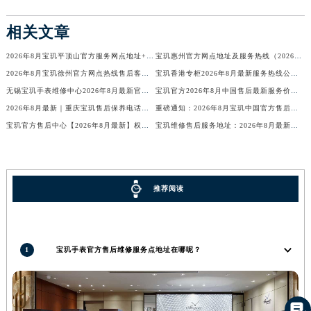
新疆维吾尔自治区伊宁市解放西路宝玑售后服务中心（需提前预约）
相关文章
贵州省安顺市西秀区中华南路宝玑售后服务中心（需提前预约）
贵州省毕节市七星关区松山路宝玑售后服务中心（需提前预约）
2026年8月宝玑平顶山官方服务网点地址+售后热线电话
宝玑惠州官方网点地址及服务热线（2026年8月最新权威）
贵州省六盘水市钟山区钟山大道宝玑售后服务中心（需提前预约）
2026年8月宝玑徐州官方网点热线售后客户服务地址最新通知
宝玑香港专柜2026年8月最新服务热线公开，官方客服团队为您服务
无锡宝玑手表维修中心2026年8月最新官方售后信息公示
宝玑官方2026年8月中国售后最新服务价格与周期明细，表镜更换业务需通过官方客服预约
贵州省黔东南苗族侗族自治州凯里市北京西路宝玑售后服务中心（需提前预约）
2026年8月最新｜重庆宝玑售后保养电话官方公告与权威服务信息公示
重磅通知：2026年8月宝玑中国官方售后服务价格与周期调整，换电池业务全国统一价格
贵州省黔西南布依族苗族自治州兴义市大道与桔香路交汇处宝玑售后服务中心（需提前预约）
宝玑官方售后中心【2026年8月最新】权威维修保养服务信息公示公告
宝玑维修售后服务地址：2026年8月最新官方权威公示网点信息与完整保养服务通告
贵州省铜仁市碧江区民主路宝玑售后服务中心（需提前预约）
贵州省遵义市红花岗区共青大道与嵩山路交叉口宝玑售后服务中心（需提前预约）
四川省阿坝州市马尔康市团结街宝玑售后服务中心（需提前预约）
推荐阅读
四川省巴中市巴州区江北大道宝玑售后服务中心（需提前预约）
四川省成都市锦江区人民东路6号SAC东原中心24层2406B室宝玑售后服务中心（需提前预约）
四川省达州市通川区中心广场、老车坝宝玑售后服务中心（需提前预约）
四川省德阳市旌阳区长江西路、南街宝玑售后服务中心（需提前预约）
1
宝玑手表官方售后维修服务点地址在哪呢？
四川省甘孜州市康定市情歌广场、箭炉街宝玑售后服务中心（需提前预约）
四川省广安市广安区建安南路宝玑售后服务中心（需提前预约）

四川省广元市利州区老城南北街、东大街宝玑售后服务中心（需提前预约）