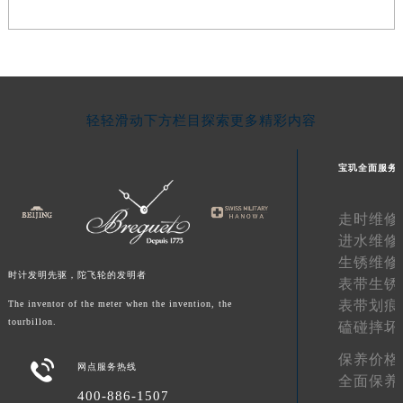
辽宁省大连市中山区人民路15号国际金融大厦7层G室宝玑售后服务中心（需提前预约）
广东省佛山市禅城区季华五路57号万科金融中心C座12层1205室宝玑售后服务中心（需提前预约）
广东省东莞市东城街道鸿福东路1号民盈国贸中心T1写字楼9层907室宝玑售后服务中心（需提前预约）
江苏省无锡市梁溪区人民中路139号恒隆广场写字楼1座11层1104室宝玑售后服务中心（需提前预约）
轻轻滑动下方栏目探索更多精彩内容
江苏省南通市崇川区工农路57号圆融广场写字楼16层1603室宝玑售后服务中心（需提前预约）
江苏省苏州市苏州工业园区 星港街199号苏州中心办公楼C座22层08室宝玑售后服务中心（需提前预约）
宝玑全面服务
湖北省武汉市江汉区解放大道686号世界贸易大厦38层09室宝玑售后服务中心（需提前预约）
广西省南宁市青秀区金湖路59号地王大厦12楼1224室宝玑售后服务中心（需提前预约）
走时维修
安徽省合肥市蜀山区潜山路111号万象城华润大厦B座12楼03室宝玑售后服务中心（需提前预约）
进水维修
福建省泉州市丰泽区宝洲路729号浦西万达中心写字楼A座7楼709室宝玑售后服务中心（需提前预约）
生锈维修
山东省青岛市南区山东路6号华润大厦B座22层04室宝玑售后服务中心（需提前预约）
时计发明先驱，陀飞轮的发明者
表带生锈
山东省烟台市芝罘区胜利路139号万达金融中心A座907室宝玑售后服务中心（需提前预约）
表带划痕
The inventor of the meter when the invention, the
吉林省长春市朝阳区西安大路727号中银大厦A座(旺进大厦)18层09室宝玑售后服务中心（需提前预约）
tourbillon.
磕碰摔坏
贵州省贵阳市南明区都司高架桥路33号亨特国际金融中心14楼14D宝玑售后服务中心（需提前预约）
保养价格

网点服务热线
云南省昆明市盘龙区北京路928号同德昆明广场写字楼10层06室宝玑售后服务中心（需提前预约）
全面保养
400-886-1507
河北省石家庄市长安区中山东路39号勒泰中心写字楼B座13层07室宝玑售后服务中心（需提前预约）