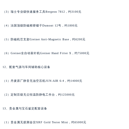
澳门特别行政区风顺堂区南湾大马路宝玑售后服务中心（需提前预约）
（3）瑞士专业级快速服务工具Bergeon 7812，约3100元
澳门特别行政区花地玛堂区关闸广场宝玑售后服务中心（需提前预约）
澳门特别行政区花王堂区大三巴商圈宝玑售后服务中心（需提前预约）
（4）法国顶级防磁精密镊子Dumont 12号，约1800元
澳门特别行政区嘉模堂区官也街宝玑售后服务中心（需提前预约）
澳门省路氹城市金光大道宝玑售后服务中心（需提前预约）
（5）防磁机芯支架Greiner Anti-Magnetic Base，约6200元
澳门特别行政区望德堂区塔石广场宝玑售后服务中心（需提前预约）
（6）Greiner全自动装针机Greiner Hand Fitter X，约75000元
福建省福州市鼓楼区五四路128-1号恒力城写字楼15层03室宝玑售后服务中心（需提前预约）
福建省厦门市思明区湖滨东路95号万象城华润大厦B座11层1104室宝玑售后服务中心（需提前预约）
12、配套气源与车间辅助核心设备
广东省潮州市潮安区新风路与潮汕路交汇处宝玑售后服务中心（需提前预约）
广东省广州市天河区天河路230号万菱汇国际中心A塔7层704室宝玑售后服务中心（需提前预约）
（1）丹麦原厂静音无油空压机JUN-AIR 6-4，约14000元
广东省广州市越秀区环市东路371-375号世界贸易中心大厦南塔15层1507室宝玑售后服务中心（需提前预约）
广东省河源市源城区越王大道宝玑售后服务中心（需提前预约）
（2）定制百级无尘恒温防静电工作台，约125000元
广东省惠州市惠城区江北文昌一路7号华贸大厦1座30层3005室宝玑售后服务中心（需提前预约）
13、贵金属与宝石鉴定配套设备
广东省江门市蓬江区广场西路宝玑售后服务中心（需提前预约）
广东省揭阳市榕城进贤门步行街宝玑售后服务中心（需提前预约）
（1）贵金属无损测金仪XRF Gold Tester Mini，约65000元
广东省茂名市电白区水东街道迎宾大道宝玑售后服务中心（需提前预约）