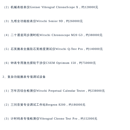
内蒙古自治区锡林郭勒盟市锡林浩特市光明街与额尔敦路交叉口宝玑售后服务中心（需提前预约）
（2）机械表校表仪Greiner Vibrograf ChronoScope X，约128000元
内蒙古自治区兴安盟市乌兰浩特市兴安大街宝玑售后服务中心（需提前预约）
（3）九维全功能校表仪Witschi Senior 9D，约260000元
山西省大同市平城区迎宾街宝玑售后服务中心（需提前预约）
山西省晋城市城区黄华街宝玑售后服务中心（需提前预约）
（4）二十通道同步测时机Witschi Chronoscope M20 G3，约380000元
山西省晋中市榆次区顺城街宝玑售后服务中心（需提前预约）
山西省临汾市尧都区解放路宝玑售后服务中心（需提前预约）
（5）石英腕表全频段石英精度测试仪Witschi Q-Test Pro，约140000元
山西省吕梁市离石区永宁中路与建设街交叉口宝玑售后服务中心（需提前预约）
山西省朔州市朔城区怡西路与鄯阳西街交汇处宝玑售后服务中心（需提前预约）
（6）钟表专用激光摆轮干涉仪CSEM Optimum 150，约750000元
山西省忻州市忻府区和平东街与七一南路交叉口宝玑售后服务中心（需提前预约）
2、复杂功能腕表专项调试设备
山西省阳泉市郊区平阳东街与新城大道交叉口宝玑售后服务中心（需提前预约）
山西省运城市盐湖区河东街宝玑售后服务中心（需提前预约）
（1）万年历综合检测仪Witschi Perpetual Calendar Tester，约238000元
山西省长治市潞州区英雄中路宝玑售后服务中心（需提前预约）
山西省太原市迎泽区迎泽街道解放路15号亨得利名表维修授权店3楼宝玑售后服务中心（需提前预约）
（2）三问音簧专业调试工作站Bergeon 8200，约186000元
天津市和平区赤峰道136号天津国际金融中心26层2603室宝玑售后服务中心（需提前预约）
（3）计时码表专项检测仪Vibrograf Chrono Test Pro，约152000元
安徽省安庆市迎江区人民路宝玑售后服务中心（需提前预约）
安徽省蚌埠市蚌山区淮河路宝玑售后服务中心（需提前预约）