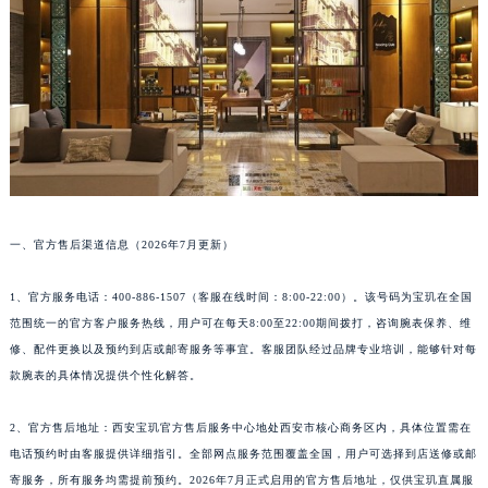
福州市鼓楼区五四路128-1号恒力城写字楼15层03室（需提前预约）
成都市锦江区人民东路6号SAC东原中心写字楼24层2406B室（需提前预约）
重庆市江北区观音桥步行街2号融恒时代广场写字楼9层902室（需提前预约）
长沙市芙蓉区定王台街道建湘路393号世茂环球金融中心写字楼（芙蓉广场）10层13室（需提前预约）
郑州市二七区铭功路10号华润大厦写字楼29层2905室（需提前预约）
太原市迎泽区解放路15号亨得利名表服务中心（品牌授权店）3层整层（需提前预约）
沈阳市沈河区中街路137号亨得利名表服务中心（品牌授权店）1层整层（需提前预约）
沈阳市沈河区中街路83号亨得利名表服务中心（品牌授权店）1层整层（需提前预约）
一、官方售后渠道信息（2026年7月更新）
乌鲁木齐市天山区红山路26号时代广场（CCMALL）C座17层17-B（需提前预约）
温州市鹿城区锦绣路1067号置信广场10层1015室（需提前预约）
1、官方服务电话：400-886-1507（客服在线时间：8:00-22:00）。该号码为宝玑在全国
范围统一的官方客户服务热线，用户可在每天8:00至22:00期间拨打，咨询腕表保养、维
哈尔滨市道里区友谊西路600号富力中心T2座写字楼29层03室（需提前预约）
修、配件更换以及预约到店或邮寄服务等事宜。客服团队经过品牌专业培训，能够针对每
大连市中山区人民路15号国际金融大厦7层G室（需提前预约）
款腕表的具体情况提供个性化解答。
佛山市禅城区季华五路57号万科金融中心C座12层1205室（需提前预约）
东莞市东城街道鸿福东路1号民盈国贸中心T1写字楼9层907室（需提前预约）
2、官方售后地址：西安宝玑官方售后服务中心地处西安市核心商务区内，具体位置需在
无锡市梁溪区人民中路139号恒隆广场写字楼1座11层1104室（需提前预约）
电话预约时由客服提供详细指引。全部网点服务范围覆盖全国，用户可选择到店送修或邮
南通市崇川区工农路57号圆融广场写字楼16层1603室（需提前预约）
寄服务，所有服务均需提前预约。2026年7月正式启用的官方售后地址，仅供宝玑直属服