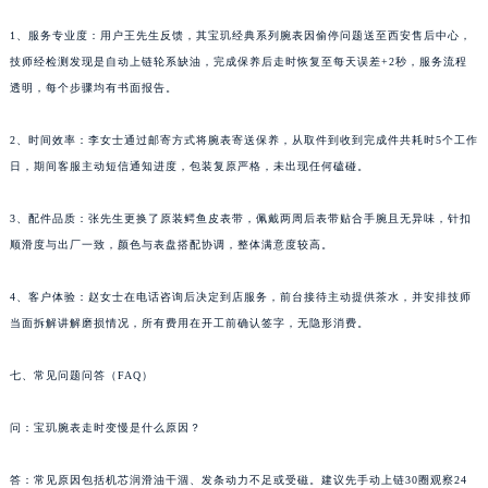
湖南省常德市武陵区人民路宝玑售后服务中心（需提前预约）
1、服务专业度：用户王先生反馈，其宝玑经典系列腕表因偷停问题送至西安售后中心，
湖南省郴州市北湖区国庆北路宝玑售后服务中心（需提前预约）
技师经检测发现是自动上链轮系缺油，完成保养后走时恢复至每天误差+2秒，服务流程
湖南省衡阳市雁峰区解放路宝玑售后服务中心（需提前预约）
透明，每个步骤均有书面报告。
湖南省怀化市鹤城区迎丰中路宝玑售后服务中心（需提前预约）
2、时间效率：李女士通过邮寄方式将腕表寄送保养，从取件到收到完成件共耗时5个工作
湖南省娄底市娄星区长青街宝玑售后服务中心（需提前预约）
日，期间客服主动短信通知进度，包装复原严格，未出现任何磕碰。
湖南省邵阳市双清区东风路宝玑售后服务中心（需提前预约）
湖南省湘潭市雨湖区莲城大道宝玑售后服务中心（需提前预约）
3、配件品质：张先生更换了原装鳄鱼皮表带，佩戴两周后表带贴合手腕且无异味，针扣
湖南省益阳市赫山区桃花仑路宝玑售后服务中心（需提前预约）
顺滑度与出厂一致，颜色与表盘搭配协调，整体满意度较高。
湖南省永州市冷水滩区永州大道与中兴路交叉口宝玑售后服务中心（需提前预约）
湖南省岳阳市岳阳楼区东茅岭路宝玑售后服务中心（需提前预约）
4、客户体验：赵女士在电话咨询后决定到店服务，前台接待主动提供茶水，并安排技师
当面拆解讲解磨损情况，所有费用在开工前确认签字，无隐形消费。
湖南省张家界市永定区解放路宝玑售后服务中心（需提前预约）
湖南省长沙市芙蓉区建湘路393号世茂环球金融中心写字楼10层1013室宝玑售后服务中心（需提前预约）
七、常见问题问答（FAQ）
湖南省株洲市芦淞区建设南路宝玑售后服务中心（需提前预约）
甘肃省白银市白银区北京路宝玑售后服务中心（需提前预约）
问：宝玑腕表走时变慢是什么原因？
甘肃省定西市安定区解放路宝玑售后服务中心（需提前预约）
甘肃省敦煌市沙州镇阳关中路宝玑售后服务中心（需提前预约）
答：常见原因包括机芯润滑油干涸、发条动力不足或受磁。建议先手动上链30圈观察24