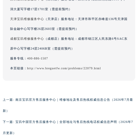
新疆维吾尔自治区可克达拉市幸福路宝玑售后服务中心（需提前预约）
润大厦写字楼17层1701室（需提前预约）
新疆维吾尔自治区克拉玛依市克拉玛依区友谊路宝玑售后服务中心（需提前预约）
天津宝玑维修服务中心
（天津店）服务地址：天津市和平区赤峰道136号天津国
新疆维吾尔自治区库车市库车市文化东路宝玑售后服务中心（需提前预约）
际金融中心写字楼26层2603室（需提前预约）
新疆维吾尔自治区库尔勒市库尔勒市人民东路宝玑售后服务中心（需提前预约）
成都宝玑维修服务中心
（成都店）服务地址：成都市锦江区人民东路6号SAC东
新疆维吾尔自治区奎屯市团结西街宝玑售后服务中心（需提前预约）
原中心写字楼24层2406B室（需提前预约）
新疆维吾尔自治区昆玉市昆泉街宝玑售后服务中心（需提前预约）
新疆维吾尔自治区沙湾市三道河子镇世纪大道南路宝玑售后服务中心（需提前预约）
服务专线：
400-886-1507
新疆维吾尔自治区石河子市北二路宝玑售后服务中心（需提前预约）
本页链接：
http://www.breguetfw.com/problems/22079.html
新疆维吾尔自治区双河市光明路宝玑售后服务中心（需提前预约）
新疆维吾尔自治区塔城市塔城地区闻琴路宝玑售后服务中心（需提前预约）
新疆维吾尔自治区铁门关市兴疆路宝玑售后服务中心（需提前预约）
上一篇:
南京宝玑官方售后服务中心｜维修地址及售后热线权威信息公告（2026年7月最
新疆维吾尔自治区图木舒克市图木舒克市中兴街宝玑售后服务中心（需提前预约）
新疆维吾尔自治区吐鲁番市高昌区文化中路文化中路宝玑售后服务中心（需提前预约）
新）
新疆维吾尔自治区乌苏市乌鲁木齐北路宝玑售后服务中心（需提前预约）
下一篇:
宝玑中国官方售后服务中心｜全部地址与售后热线电话权威信息声明（2026年7
新疆维吾尔自治区五家渠市长征西街宝玑售后服务中心（需提前预约）
月更新）
新疆维吾尔自治区新星市东风路宝玑售后服务中心（需提前预约）