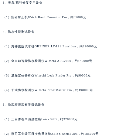
3、表盘/指针修复专用设备
安徽省亳州市谯城区魏武大道宝玑售后服务中心（需提前预约）
安徽省池州市贵池区长江路宝玑售后服务中心（需提前预约）
（1）指针矫正机Watch Hand Corrector Pro，约37000元
安徽省滁州市琅琊区南谯北路宝玑售后服务中心（需提前预约）
安徽省阜阳市颍州区颍州北路宝玑售后服务中心（需提前预约）
4、防水性能测试设备
安徽省淮北市相山区淮海路宝玑售后服务中心（需提前预约）
（1）海神旗舰试水机GREINER LT-121 Poseidon，约220000元
安徽省淮南市田家庵区国庆中路宝玑售后服务中心（需提前预约）
安徽省黄山市屯溪区黄山西路宝玑售后服务中心（需提前预约）
（2）全自动智能防水检测仪Witschi ALC2000，约145000元
安徽省六安市金安区解放中路宝玑售后服务中心（需提前预约）
安徽省马鞍山市雨山区湖南西路宝玑售后服务中心（需提前预约）
（3）渗漏定位分析仪Witschi Leak Finder Pro，约90000元
安徽省宿州市埇桥区人民中路宝玑售后服务中心（需提前预约）
（4）干式防水检测仪Witschi ProofMaster Pro，约198000元
安徽省铜陵市铜官区石城大道宝玑售后服务中心（需提前预约）
安徽省芜湖市镜湖区中山路步行街宝玑售后服务中心（需提前预约）
5、微观精密观察显微镜设备
安徽省宣城市宣州区叠嶂西路宝玑售后服务中心（需提前预约）
福建省龙岩市新罗区九一南路宝玑售后服务中心（需提前预约）
（1）三目体视高清显微镜Leica S6D，约320000元
福建省南平市建阳区人民西路宝玑售后服务中心（需提前预约）
福建省宁德市蕉城区天湖东路宝玑售后服务中心（需提前预约）
（2）蔡司工业级三目变焦显微镜ZEISS Stemi 305，约185000元