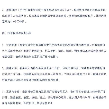
香港特别行政区金钟区中西区金钟道宝玑售后服务中心（需提前预约）
3、质保流程：用户可致电全国统一服务电话400-886-1507，客服将引导用户将腕表寄回
香港特别行政区九龙区油尖旺区弥敦道宝玑售后服务中心（需提前预约）
或送至官方售后网点，经技术鉴定确认属于质保范畴后，将启动免费维修程序，处理周期
香港特别行政区铜锣湾区湾仔区轩尼诗道宝玑售后服务中心（需提前预约）
通常为3-5个工作日。
河南省安阳市文峰区解放大道宝玑售后服务中心（需提前预约）
河南省鹤壁市淇滨区九州路宝玑售后服务中心（需提前预约）
四、技术标准与服务环境
河南省济源市沁园街道济水大道宝玑售后服务中心（需提前预约）
1、技术标准：西安宝玑官方售后服务中心严格执行宝玑品牌全球技术手册，所有操作流
河南省焦作市解放区解放路宝玑售后服务中心（需提前预约）
程均采用瑞士原厂制定的参数进行。机芯拆解、清洗、组装、调校及防水测试均使用进口
河南省开封市鼓楼区中山路宝玑售后服务中心（需提前预约）
精密仪器，确保误差控制在宝玑出厂标准范围内。
河南省洛阳市西工区中州中路与解放路交叉口宝玑售后服务中心（需提前预约）
河南省漯河市源汇区交通路宝玑售后服务中心（需提前预约）
2、服务环境：服务中心内部配备百级无尘工作间，恒温恒湿环境，避免灰尘与静电对机
河南省南阳市宛城区范蠡东路与南都路交叉口宝玑售后服务中心（需提前预约）
芯造成二次污染。技师团队持有宝玑官方认证资质，平均从业经验超过十年，能够处理从
河南省平顶山市卫东区建设路宝玑售后服务中心（需提前预约）
经典手动上链机芯到复杂功能机芯的全系列维修。
河南省濮阳市大华龙区开州路绿城路交叉口宝玑售后服务中心（需提前预约）
3、工具与备件：全部维修工具为宝玑原厂定制专用工具，备件库常备超过2000种原厂零
河南省三门峡市湖滨区和平路宝玑售后服务中心（需提前预约）
部件，涵盖表蒙、表冠、按钮、游丝、摆轮等核心组件，减少用户等待时间。邮寄服务采
河南省商丘市梁园区神火大道宝玑售后服务中心（需提前预约）
用专业防震包装，全程投保，确保运输安全。
河南省新乡市红旗区人民路宝玑售后服务中心（需提前预约）