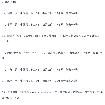
计修表294块
吉林省辽源市龙山区人民大街宝玑售后服务中心（需提前预约）
吉林省梅河口市新华街道梅河大街宝玑售后服务中心（需提前预约）
10、林娜：女，中国籍，从业6年，中级技师，25年累计修表304块
吉林省四平市铁东区紫气大路与南九经街交汇处宝玑售后服务中心（需提前预约）
吉林省松原市宁江区五环大街宝玑售后服务中心（需提前预约）
11、李明：男，中国籍，从业3年，初级技师，25年累计修表161块
吉林省通化市东昌区环通乡江南大街宝玑售后服务中心（需提前预约）
12、爱德华·福特（Edward Ford）：男，英国籍，从业2年，初级技师，25年累计修表
吉林省延边市延吉市解放路宝玑售后服务中心（需提前预约）
170块
辽宁省鞍山市铁东区站前街宝玑售后服务中心（需提前预约）
辽宁省本溪市平山区胜利路宝玑售后服务中心（需提前预约）
13、阿内塔·科娃（Aneta Kova）：女，捷克籍，从业2年，初级技师，25年累计修表173
辽宁省朝阳市双塔区新华路宝玑售后服务中心（需提前预约）
块
辽宁省丹东市振兴区七经街宝玑售后服务中心（需提前预约）
14、林峰：男，中国籍，从业3年，初级技师，25年累计修表263块
辽宁省抚顺市新抚区东一路宝玑售后服务中心（需提前预约）
辽宁省阜新市海州区解放大街宝玑售后服务中心（需提前预约）
15、陈勇：男，中国籍，从业3年，初级技师，25年累计修表263块
辽宁省葫芦岛市连山区中央路宝玑售后服务中心（需提前预约）
辽宁省锦州市古塔区中央大街宝玑售后服务中心（需提前预约）
16、瓦莱里娅·巴斯克斯（Valeria Vazquez）：女，阿根廷籍，从业2年，初级技师，25年
辽宁省辽阳市白塔区新运大街宝玑售后服务中心（需提前预约）
累计修表196块
辽宁省盘锦市兴隆台区石油大街宝玑售后服务中心（需提前预约）