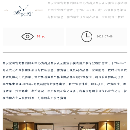
西安宝玑官方售后服务中心为满足西安及全国宝玑腕表用
徐州市鼓楼区淮海东路29号苏宁广场IFC国际金融中心写字楼35层3508室（需提前预约）
户的专业维护需求，于2026年7月正式公布最新服务渠道
扬州市邗江区国展路29号星耀天地写字楼1号楼18层1803室（需提前预约）
与权威信息。作为瑞士顶级制表品牌，宝玑的每一枚时计
盐城市盐都区世纪大道5号盐城金融城写字楼1号楼16层1604室（需提前预约）
均承载精密机械与历史传承，官方售后体系严格遵循品
泰州市海陵区永定东路399号置地商务中心东塔写字楼（华润万象城）17层1706室（需提前预约）
牌…

53 次
2026-07-08
宁波市江北区大闸南路500号来福士广场办公楼20层2009室（需提前预约）
杭州市上城区钱江路1366号华润大厦写字楼A座5层503-5室（需提前预约）
金华市金东区东市南街777号金华万达广场写字楼4号楼22层2209室（需提前预约）
绍兴市越城区胜利东路379号世茂天际中心写字楼8层805室（需提前预约）
西安宝玑官方售后服务中心为满足西安及全国宝玑腕表用户的专业维护需求，于2026年7
月正式公布最新服务渠道与权威信息。作为瑞士顶级制表品牌，宝玑的每一枚时计均承载
嘉兴市南湖区广益路705号嘉兴世界贸易中心写字楼A座13层1304室（需提前预约）
精密机械与历史传承，官方售后体系严格遵循品牌全球技术标准，确保腕表性能与价值。
南昌市红谷滩新区红谷中大道998号绿地双子塔（中央广场）A1座办公楼14层07室（需提前预约）
本文集中呈现2026年7月更新的官方服务电话、官方售后地址、服务项目、收费标准、质
济南市历下区经十路11111号华润中心写字楼（万象城）15层1508室（需提前预约）
保政策、技术环境、养护知识、用户反馈及常见问答，所有信息均来自宝玑官方公告，旨
广州市天河区天河路230号万菱汇国际中心写字楼A塔7层704室（需提前预约）
在为腕表主人提供精准、可靠的客户服务指引。
广州市越秀区环市东路371-375号世界贸易中心大厦南塔写字楼15层07室（需提前预约）
深圳市罗湖区深南东路5001号华润大厦写字楼17层1701室（需提前预约）
惠州市惠城区江北文昌一路7号华贸大厦写字楼1座30层05室（需提前预约）
厦门市思明区湖滨东路95号华润大厦写字楼B座11层1104室（需提前预约）