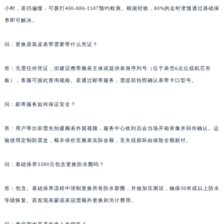
小时，若仍偏慢，可拨打400-886-1507预约检测。根据经验，80%的走时变慢通过基础保
甘肃省合作市人民街宝玑售后服务中心（需提前预约）
养即可解决。
甘肃省嘉峪关市雄关区新华中路宝玑售后服务中心（需提前预约）
甘肃省金昌市金川区北京路宝玑售后服务中心（需提前预约）
问：更换原装皮表带需要带什么凭证？
甘肃省酒泉市肃州区西大街宝玑售后服务中心（需提前预约）
甘肃省临夏市城南街道团结路宝玑售后服务中心（需提前预约）
答：无需任何凭证，但建议携带腕表主体或提供表身序列号（位于表壳6点位或机芯夹
甘肃省陇南市武都区人民路宝玑售后服务中心（需提前预约）
板），客服可据此查询规格。若通过邮寄服务，需提前拍照确认表带卡口型号。
甘肃省平凉市崆峒区西大街宝玑售后服务中心（需提前预约）
问：邮寄服务如何保证安全？
甘肃省庆阳市西峰区南大街宝玑售后服务中心（需提前预约）
甘肃省天水市秦州区民主路宝玑售后服务中心（需提前预约）
答：用户寄出前需先拍摄腕表外观视频，服务中心收到后会当场开箱录像并回传确认。运
甘肃省武威市凉州区迎宾路宝玑售后服务中心（需提前预约）
输使用定制防震盒，顺丰保价至腕表实际金额，丢失或损坏由保险全额赔付。
甘肃省张掖市甘州区民乐北路宝玑售后服务中心（需提前预约）
宁夏回族自治区固原市原州区文化街宝玑售后服务中心（需提前预约）
问：基础保养3380元包含更换防水圈吗？
宁夏回族自治区石嘴山市大武口区贺兰山路宝玑售后服务中心（需提前预约）
答：包含。基础保养流程中强制更换所有防水胶圈，并做加压测试，确保30米或以上防水
宁夏回族自治区吴忠市利通区开元大道宝玑售后服务中心（需提前预约）
等级恢复。若发现表蒙或表冠需额外更换则另计费用。
宁夏回族自治区银川市兴庆区新华东路97号新百中心C馆一层C1-18号商铺宝玑售后服务中心（需提前预约）
宁夏回族自治区中卫市沙坡头区鼓楼东街宝玑售后服务中心（需提前预约）