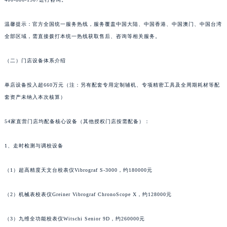
山东省潍坊市奎文区东风东街宝玑售后服务中心（需提前预约）
温馨提示：官方全国统一服务热线，服务覆盖中国大陆、中国香港、中国澳门、中国台湾
山东省枣庄市滕州市北辛路与善国路交叉口宝玑售后服务中心（需提前预约）
全部区域，需直接拨打本统一热线获取售后、咨询等相关服务。
山东省淄博市张店区金晶大道宝玑售后服务中心（需提前预约）
上海市黄浦区南京东路299号宏伊国际广场写字楼8层806室宝玑售后服务中心（需提前预约）
（二）门店设备体系介绍
上海市徐汇区虹桥路3号港汇中心2座37层3705室宝玑售后服务中心（需提前预约）
浙江省杭州市上城区钱江路1366号华润大厦A座5层503-5室宝玑售后服务中心（需提前预约）
单店设备投入超660万元（注：另有配套专用定制辅机、专项精密工具及全周期耗材等配
套资产未纳入本次核算）
浙江省湖州市吴兴区劳动路宝玑售后服务中心（需提前预约）
浙江省嘉兴市南湖区广益路705号嘉兴世界贸易中心A座13层1304室宝玑售后服务中心（需提前预约）
54家直营门店均配备核心设备（其他授权门店按需配备）：
浙江省金华市金东区东市南街777号金华万达广场4号楼22楼2209室宝玑售后服务中心（需提前预约）
浙江省丽水市莲都区解放街宝玑售后服务中心（需提前预约）
1、走时检测与调校设备
浙江省宁波市江北区大闸南路500号来福士广场办公楼20层2009室宝玑售后服务中心（需提前预约）
浙江省衢州市柯城区上街宝玑售后服务中心（需提前预约）
（1）超高精度天文台校表仪Vibrograf S-3000，约180000元
浙江省绍兴市越城区胜利东路379号世茂天际中心写字楼8层805室宝玑售后服务中心（需提前预约）
（2）机械表校表仪Greiner Vibrograf ChronoScope X，约128000元
浙江省舟山市定海区解放东路宝玑售后服务中心（需提前预约）
澳门特别行政区大堂区议事亭前地（新马路）宝玑售后服务中心（需提前预约）
（3）九维全功能校表仪Witschi Senior 9D，约260000元
澳门特别行政区风顺堂区南湾大马路宝玑售后服务中心（需提前预约）