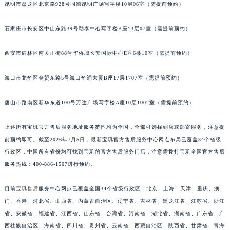
昆明市盘龙区北京路928号同德昆明广场写字楼10层06室（需提前预约）
福建省三明市三元区东乾二路宝玑售后服务中心（需提前预约）
福建省漳州市龙文区步港路宝玑售后服务中心（需提前预约）
石家庄市长安区中山东路39号勒泰中心写字楼B座13层07室（需提前预约）
江苏省常州市新北区龙锦路1590号现代传媒中心5号楼10层1008室宝玑售后服务中心（需提前预约）
西安市碑林区南关正街88号华侨城长安国际中心E座6楼10室（需提前预约）
江苏省淮安市清江浦区淮海北路宝玑售后服务中心（需提前预约）
江苏省连云港市海州区通灌北路宝玑售后服务中心（需提前预约）
海口市龙华区金贸东路5号海口华润大厦B座17层1707室（需提前预约）
江苏省南京市秦淮区中山南路1号南京中心22层22-C1-C3室宝玑售后服务中心（需提前预约）
江苏省宿迁市宿城区西湖路宝玑售后服务中心（需提前预约）
唐山市路南区新华东道100号万达广场写字楼A座10层1002室（需提前预约）
江苏省泰州市海陵区永定东路399号置地商务中心东塔（华润万象城）17层1706室宝玑售后服务中心（需提前预约）
上述所有宝玑官方售后服务地址服务范围均为全国，全部可选择到店或邮寄服务，注意提
江苏省徐州市鼓楼区淮海东路29号苏宁广场IFC国际金融中心35层3508室宝玑售后服务中心（需提前预约）
前预约即可。截至2026年7月5日，最新宝玑官方售后服务中心网点布局已覆盖34个省级
江苏省盐城市盐都区世纪大道5号盐城金融城写字楼1号楼16层1604室宝玑售后服务中心（需提前预约）
行政区，中国所有省份均可找到宝玑的官方售后服务门店，注意需拨打宝玑全国官方售后
江苏省扬州市邗江区国展路29号星耀天地写字楼1号楼18层1803室宝玑售后服务中心（需提前预约）
服务热线：400-886-1507进行预约。
江苏省镇江市京口区中山东路宝玑售后服务中心（需提前预约）
江西省抚州市临川区赣东大道宝玑售后服务中心（需提前预约）
目前
宝玑售后
服务中心网点已覆盖全国34个省级行政区：北京、上海、天津、重庆、澳
江西省赣州市章贡区文清路宝玑售后服务中心（需提前预约）
门、香港、河北省、山西省、内蒙古自治区、辽宁省、吉林省、黑龙江省、江苏省、浙江
省、安徽省、福建省、江西省、山东省、台湾省、河南省、湖北省、湖南省、广东省、广
江西省吉安市吉州区井冈山大道宝玑售后服务中心（需提前预约）
西壮族自治区、海南省、四川省、贵州省、云南省、西藏自治区、陕西省、甘肃省、青海
江西省景德镇市珠山区珠山中路宝玑售后服务中心（需提前预约）