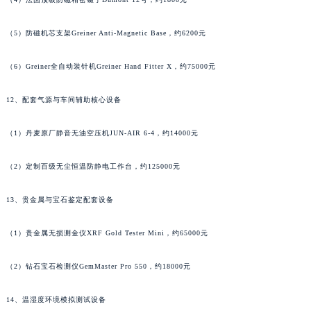
湖南省郴州市北湖区国庆北路宝玑售后服务中心（需提前预约）
（5）防磁机芯支架Greiner Anti-Magnetic Base，约6200元
湖南省衡阳市雁峰区解放路宝玑售后服务中心（需提前预约）
湖南省怀化市鹤城区迎丰中路宝玑售后服务中心（需提前预约）
（6）Greiner全自动装针机Greiner Hand Fitter X，约75000元
湖南省娄底市娄星区长青街宝玑售后服务中心（需提前预约）
湖南省邵阳市双清区东风路宝玑售后服务中心（需提前预约）
12、配套气源与车间辅助核心设备
湖南省湘潭市雨湖区莲城大道宝玑售后服务中心（需提前预约）
（1）丹麦原厂静音无油空压机JUN-AIR 6-4，约14000元
湖南省益阳市赫山区桃花仑路宝玑售后服务中心（需提前预约）
湖南省永州市冷水滩区永州大道与中兴路交叉口宝玑售后服务中心（需提前预约）
（2）定制百级无尘恒温防静电工作台，约125000元
湖南省岳阳市岳阳楼区东茅岭路宝玑售后服务中心（需提前预约）
湖南省张家界市永定区解放路宝玑售后服务中心（需提前预约）
13、贵金属与宝石鉴定配套设备
湖南省长沙市芙蓉区建湘路393号世茂环球金融中心写字楼10层1013室宝玑售后服务中心（需提前预约）
湖南省株洲市芦淞区建设南路宝玑售后服务中心（需提前预约）
（1）贵金属无损测金仪XRF Gold Tester Mini，约65000元
甘肃省白银市白银区北京路宝玑售后服务中心（需提前预约）
（2）钻石宝石检测仪GemMaster Pro 550，约18000元
甘肃省定西市安定区解放路宝玑售后服务中心（需提前预约）
甘肃省敦煌市沙州镇阳关中路宝玑售后服务中心（需提前预约）
14、温湿度环境模拟测试设备
甘肃省合作市人民街宝玑售后服务中心（需提前预约）