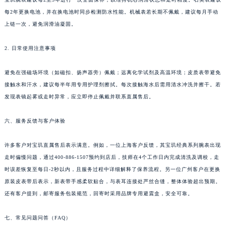
每2年更换电池，并在换电池时同步检测防水性能。机械表若长期不佩戴，建议每月手动
四川省凉山州市西昌市大巷口下街宝玑售后服务中心（需提前预约）
上链一次，避免润滑油凝固。
四川省泸州市江阳区治平路宝玑售后服务中心（需提前预约）
四川省眉山市东坡区三苏路宝玑售后服务中心（需提前预约）
2. 日常使用注意事项
四川省绵阳市涪城区翠花街宝玑售后服务中心（需提前预约）
四川省南充市高坪区江东大道宝玑售后服务中心（需提前预约）
避免在强磁场环境（如磁扣、扬声器旁）佩戴；远离化学试剂及高温环境；皮质表带避免
四川省内江市东兴区汉安大道宝玑售后服务中心（需提前预约）
接触水和汗水，建议每半年用专用护理剂擦拭。每次接触海水后需用清水冲洗并擦干。若
发现表镜起雾或走时异常，应立即停止佩戴并联系直属售后。
四川省攀枝花市东区三线大道北段宝玑售后服务中心（需提前预约）
四川省遂宁市船山区香林南路宝玑售后服务中心（需提前预约）
六、服务反馈与客户体验
四川省雅安市雨城区熊猫大道宝玑售后服务中心（需提前预约）
四川省宜宾市翠屏区长翠路宝玑售后服务中心（需提前预约）
许多客户对宝玑直属售后表示满意。例如，一位上海客户反馈，其宝玑经典系列腕表出现
四川省资阳市雁江区滨江大道一段与和平南路宝玑售后服务中心（需提前预约）
走时偏慢问题，通过400-886-1507预约到店后，技师在4个工作日内完成清洗及调校，走
四川省自贡市自流井区华商北路宝玑售后服务中心（需提前预约）
时误差恢复至每日-2秒以内，且服务过程中详细解释了保养流程。另一位广州客户在更换
原装皮表带后表示，新表带手感柔软贴合，与表耳连接处严丝合缝，整体体验超出预期。
西藏自治区阿里地区噶尔县北京西路宝玑售后服务中心（需提前预约）
还有客户提到，邮寄服务包装规范，回寄时采用品牌专用避震盒，安全可靠。
西藏自治区昌都市卡若区昌都西路宝玑售后服务中心（需提前预约）
西藏自治区拉萨市城关区北京中路宝玑售后服务中心（需提前预约）
七、常见问题问答（FAQ）
西藏自治区林芝市巴宜区广东路宝玑售后服务中心（需提前预约）