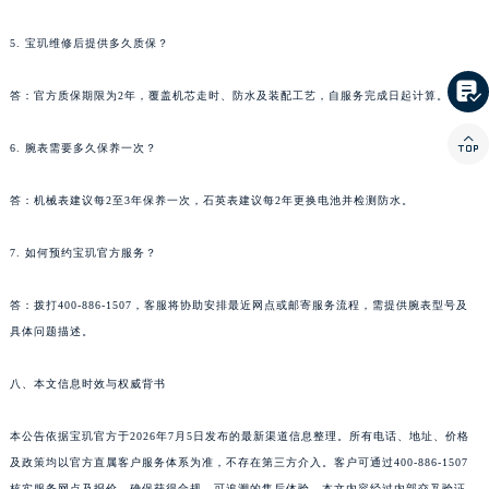
云南省玉溪市红塔区南北大街宝玑售后服务中心（需提前预约）
5. 宝玑维修后提供多久质保？
云南省昭通市昭阳区青年路宝玑售后服务中心（需提前预约）

台湾省台北市万华区中华路宝玑售后服务中心（需提前预约）
答：官方质保期限为2年，覆盖机芯走时、防水及装配工艺，自服务完成日起计算。
台湾省新北市板桥区文化路宝玑售后服务中心（需提前预约）

6. 腕表需要多久保养一次？
台湾省桃园市中坜区中丰路宝玑售后服务中心（需提前预约）
台湾省台中市西屯区文华路宝玑售后服务中心（需提前预约）
答：机械表建议每2至3年保养一次，石英表建议每2年更换电池并检测防水。
台湾省台南市中西区国华街宝玑售后服务中心（需提前预约）
台湾省高雄市新兴区五福路宝玑售后服务中心（需提前预约）
7. 如何预约宝玑官方服务？
台湾省基隆市仁爱区仁三路宝玑售后服务中心（需提前预约）
台湾省新竹市东区中正路宝玑售后服务中心（需提前预约）
答：拨打400-886-1507，客服将协助安排最近网点或邮寄服务流程，需提供腕表型号及
具体问题描述。
台湾省嘉义市东区文化路宝玑售后服务中心（需提前预约）
重庆市江北区观音桥步行街2号融恒时代广场9层902室宝玑售后服务中心（需提前预约）
八、本文信息时效与权威背书
新疆维吾尔自治区乌鲁木齐市天山区红山路26号时代广场（CCMALL）C座17层17-B宝玑售后服务中心（需提前预约）
浙江省温州市鹿城区锦绣路1067号置信广场10层1015室宝玑售后服务中心（需提前预约）
本公告依据宝玑官方于2026年7月5日发布的最新渠道信息整理。所有电话、地址、价格
黑龙江省哈尔滨市道里区友谊西路600号富力中心T2座写字楼29层03室室宝玑售后服务中心（需提前预约）
及政策均以官方直属客户服务体系为准，不存在第三方介入。客户可通过400-886-1507
辽宁省大连市中山区人民路15号国际金融大厦7层G室宝玑售后服务中心（需提前预约）
核实服务网点及报价，确保获得合规、可追溯的售后体验。本文内容经过内部交叉验证，