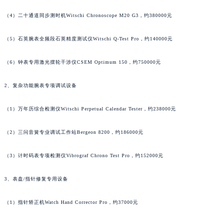
澳门特别行政区花地玛堂区关闸广场宝玑售后服务中心（需提前预约）
（4）二十通道同步测时机Witschi Chronoscope M20 G3，约380000元
澳门特别行政区花王堂区大三巴商圈宝玑售后服务中心（需提前预约）
（5）石英腕表全频段石英精度测试仪Witschi Q-Test Pro，约140000元
澳门特别行政区嘉模堂区官也街宝玑售后服务中心（需提前预约）
澳门省路氹城市金光大道宝玑售后服务中心（需提前预约）
（6）钟表专用激光摆轮干涉仪CSEM Optimum 150，约750000元
澳门特别行政区望德堂区塔石广场宝玑售后服务中心（需提前预约）
福建省福州市鼓楼区五四路128-1号恒力城写字楼15层03室宝玑售后服务中心（需提前预约）
2、复杂功能腕表专项调试设备
福建省厦门市思明区湖滨东路95号万象城华润大厦B座11层1104室宝玑售后服务中心（需提前预约）
广东省潮州市潮安区新风路与潮汕路交汇处宝玑售后服务中心（需提前预约）
（1）万年历综合检测仪Witschi Perpetual Calendar Tester，约238000元
广东省广州市天河区天河路230号万菱汇国际中心A塔7层704室宝玑售后服务中心（需提前预约）
（2）三问音簧专业调试工作站Bergeon 8200，约186000元
广东省广州市越秀区环市东路371-375号世界贸易中心大厦南塔15层1507室宝玑售后服务中心（需提前预约）
广东省河源市源城区越王大道宝玑售后服务中心（需提前预约）
（3）计时码表专项检测仪Vibrograf Chrono Test Pro，约152000元
广东省惠州市惠城区江北文昌一路7号华贸大厦1座30层3005室宝玑售后服务中心（需提前预约）
广东省江门市蓬江区广场西路宝玑售后服务中心（需提前预约）
3、表盘/指针修复专用设备
广东省揭阳市榕城进贤门步行街宝玑售后服务中心（需提前预约）
（1）指针矫正机Watch Hand Corrector Pro，约37000元
广东省茂名市电白区水东街道迎宾大道宝玑售后服务中心（需提前预约）
广东省梅州市梅江区金燕大道宝玑售后服务中心（需提前预约）