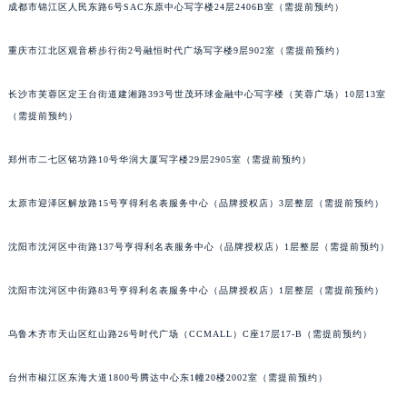
成都市锦江区人民东路6号SAC东原中心写字楼24层2406B室（需提前预约）
辽宁省营口市站前区市府路与渤海大街交叉口宝玑售后服务中心（需提前预约）
辽宁省沈阳市沈河区中街路137号亨得利名表维修授权店1楼宝玑售后服务中心（需提前预约）
重庆市江北区观音桥步行街2号融恒时代广场写字楼9层902室（需提前预约）
辽宁省沈阳市沈河区中街路83号亨得利名表维修授权店1楼宝玑售后服务中心（需提前预约）
长沙市芙蓉区定王台街道建湘路393号世茂环球金融中心写字楼（芙蓉广场）10层13室
北京市朝阳区建国门外大街甲6号华熙国际中心D座11层1102室宝玑售后服务中心（北京总部）（需提前预约）
（需提前预约）
北京市东城区东长安街1号王府井东方广场W3座6层602室宝玑售后服务中心（需提前预约）
河北省保定市竞秀区朝阳北大街北国先天下宝玑售后服务中心（需提前预约）
郑州市二七区铭功路10号华润大厦写字楼29层2905室（需提前预约）
内蒙古自治区阿拉善盟市左旗土尔扈特大街宝玑售后服务中心（需提前预约）
内蒙古自治区巴彦淖尔市临河区新华街宝玑售后服务中心（需提前预约）
太原市迎泽区解放路15号亨得利名表服务中心（品牌授权店）3层整层（需提前预约）
内蒙古自治区包头市青山区幸福路甲3号王府井百货名表维修宝玑售后服务中心（需提前预约）
沈阳市沈河区中街路137号亨得利名表服务中心（品牌授权店）1层整层（需提前预约）
内蒙古自治区赤峰市红山区哈达街宝玑售后服务中心（需提前预约）
内蒙古自治区鄂尔多斯市东胜区伊金霍洛街宝玑售后服务中心（需提前预约）
沈阳市沈河区中街路83号亨得利名表服务中心（品牌授权店）1层整层（需提前预约）
内蒙古自治区呼伦贝尔市海拉尔区中央街宝玑售后服务中心（需提前预约）
内蒙古自治区通辽市科尔沁区明仁大街宝玑售后服务中心（需提前预约）
乌鲁木齐市天山区红山路26号时代广场（CCMALL）C座17层17-B（需提前预约）
内蒙古自治区乌海市海勃湾区人民南路宝玑售后服务中心（需提前预约）
台州市椒江区东海大道1800号腾达中心东1幢20楼2002室（需提前预约）
内蒙古自治区乌兰察布市集宁区恩和大街宝玑售后服务中心（需提前预约）
内蒙古自治区锡林郭勒盟市锡林浩特市光明街与额尔敦路交叉口宝玑售后服务中心（需提前预约）