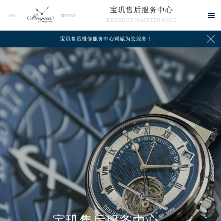
宝玑售后服务中心

BREGUET MAINTENANCE

宝玑售后维修服务中心竭诚为您服务！
中心介绍
联系我们
宝玑售后服务中心