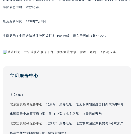
确保信息准确、时效明确。
广东省佛山市禅城区季华五路57号万科金融中心C座12层1205室宝玑售后服务中心（需提前预约）
广东省东莞市东城街道鸿福东路1号民盈国贸中心T1写字楼9层907室宝玑售后服务中心（需提前预约）
最后更新时间：2026年7月5日
江苏省无锡市梁溪区人民中路139号恒隆广场写字楼1座11层1104室宝玑售后服务中心（需提前预约）
江苏省南通市崇川区工农路57号圆融广场写字楼16层1603室宝玑售后服务中心（需提前预约）
温馨提示：中国大陆以外地区拨打本 400 热线，请在号码前加拨“+86”。
江苏省苏州市苏州工业园区 星港街199号苏州中心办公楼C座22层08室宝玑售后服务中心（需提前预约）
湖北省武汉市江汉区解放大道686号世界贸易大厦38层09室宝玑售后服务中心（需提前预约）
广西省南宁市青秀区金湖路59号地王大厦12楼1224室宝玑售后服务中心（需提前预约）
安徽省合肥市蜀山区潜山路111号万象城华润大厦B座12楼03室宝玑售后服务中心（需提前预约）
福建省泉州市丰泽区宝洲路729号浦西万达中心写字楼A座7楼709室宝玑售后服务中心（需提前预约）
宝玑服务中心
山东省青岛市南区山东路6号华润大厦B座22层04室宝玑售后服务中心（需提前预约）
山东省烟台市芝罘区胜利路139号万达金融中心A座907室宝玑售后服务中心（需提前预约）
本文tag：
吉林省长春市朝阳区西安大路727号中银大厦A座(旺进大厦)18层09室宝玑售后服务中心（需提前预约）
北京宝玑维修服务中心
（北京店）服务地址：北京市朝阳区建国门外大街甲6号
贵州省贵阳市南明区都司高架桥路33号亨特国际金融中心14楼14D宝玑售后服务中心（需提前预约）
华熙国际中心写字楼D座11层1102室（北京总部）（需提前预约）
云南省昆明市盘龙区北京路928号同德昆明广场写字楼10层06室宝玑售后服务中心（需提前预约）
北京宝玑维修服务中心
（北京店）服务地址：北京市东城区东长安街1号东方广
河北省石家庄市长安区中山东路39号勒泰中心写字楼B座13层07室宝玑售后服务中心（需提前预约）
场写字楼W3座6层602室（需提前预约）
陕西省西安市碑林区南关正街88号华侨城长安国际中心E座6楼10室宝玑售后服务中心（需提前预约）