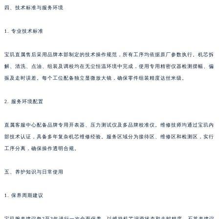
四、技术标准与服务环境
贵州省安顺市西秀区中华南路宝玑售后服务中心（需提前预约）
贵州省毕节市七星关区松山路宝玑售后服务中心（需提前预约）
1. 专业技术标准
贵州省六盘水市钟山区钟山大道宝玑售后服务中心（需提前预约）
贵州省黔东南苗族侗族自治州凯里市北京西路宝玑售后服务中心（需提前预约）
宝玑直属售后采用品牌本部制定的技术操作规范，所有工序均依据原厂参数执行。机芯拆
解、清洗、点油、组装及调校均在无尘恒温环境中完成，使用专用精密仪器检测摆幅、偏
贵州省黔西南布依族苗族自治州兴义市大道与桔香路交汇处宝玑售后服务中心（需提前预约）
振及走时误差。每个工位配备独立显微放大镜，确保零件组装精度达丝米级。
贵州省铜仁市碧江区民主路宝玑售后服务中心（需提前预约）
贵州省遵义市红花岗区共青大道与嵩山路交叉口宝玑售后服务中心（需提前预约）
2. 服务环境配置
四川省阿坝州市马尔康市团结街宝玑售后服务中心（需提前预约）
四川省巴中市巴州区江北大道宝玑售后服务中心（需提前预约）
直属客服中心配备品牌专用开表器、压力测试仪及多品牌校准仪。维修技师均通过宝玑内
四川省成都市锦江区人民东路6号SAC东原中心24层2406B室宝玑售后服务中心（需提前预约）
部技术认证，具备多年复杂机芯维修经验。服务区域分为接待区、维修区和检测区，实行
工序分离，确保操作透明合规。
四川省达州市通川区中心广场、老车坝宝玑售后服务中心（需提前预约）
四川省德阳市旌阳区长江西路、南街宝玑售后服务中心（需提前预约）
五、养护知识与日常使用
四川省甘孜州市康定市情歌广场、箭炉街宝玑售后服务中心（需提前预约）
四川省广安市广安区建安南路宝玑售后服务中心（需提前预约）
1. 保养周期建议
四川省广元市利州区老城南北街、东大街宝玑售后服务中心（需提前预约）
四川省乐山市市中区嘉定中路宝玑售后服务中心（需提前预约）
宝玑腕表建议每2至3年进行一次全面保养，以维持机芯润滑状态和走时精度。石英表建议