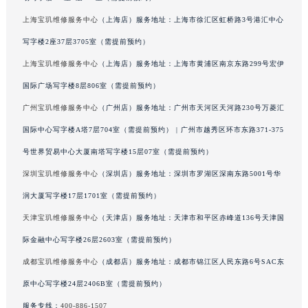
海南省海口市龙华区金贸东路5号海口华润大厦B座17层1707室宝玑售后服务中心（需提前预约）
上海宝玑维修服务中心
（上海店）服务地址：上海市徐汇区虹桥路3号港汇中心
河北省唐山市路南区新华东道100号万达广场写字楼A座10层1002室宝玑售后服务中心（需提前预约）
写字楼2座37层3705室（需提前预约）
台州市椒江区东海大道1800号腾达中心东1幢20楼2002室宝玑售后服务中心（需提前预约）
上海宝玑维修服务中心
（上海店）服务地址：上海市黄浦区南京东路299号宏伊
呼和浩特市玉泉区大学西街70号华润万象城写字楼（鄂尔多斯大厦）23层2326室宝玑售后服务中心（需提前预约）
国际广场写字楼8层806室（需提前预约）
兰州市七里河区西津西路16号兰州中心写字楼21层2102室宝玑售后服务中心（需提前预约）
广州宝玑维修服务中心
（广州店）服务地址：广州市天河区天河路230号万菱汇
重庆市解放碑渝中区民权路28号英利国际金融中心写字楼20层01室宝玑售后服务中心（需提前预约）
国际中心写字楼A塔7层704室（需提前预约） | 广州市越秀区环市东路371-375
节假日正常营业！
号世界贸易中心大厦南塔写字楼15层07室（需提前预约）
深圳宝玑维修服务中心
（深圳店）服务地址：深圳市罗湖区深南东路5001号华
润大厦写字楼17层1701室（需提前预约）
天津宝玑维修服务中心
（天津店）服务地址：天津市和平区赤峰道136号天津国
际金融中心写字楼26层2603室（需提前预约）
成都宝玑维修服务中心
（成都店）服务地址：成都市锦江区人民东路6号SAC东
原中心写字楼24层2406B室（需提前预约）
服务专线：
400-886-1507