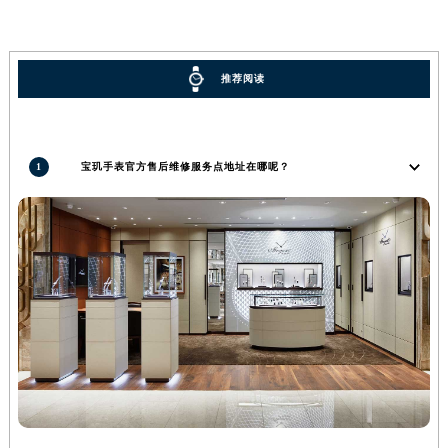
推荐阅读
1
宝玑手表官方售后维修服务点地址在哪呢？