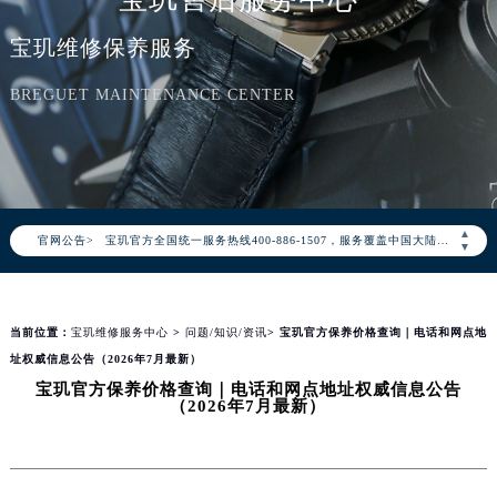
宝玑维修保养服务
BREGUET MAINTENANCE CENTER
2026年8月宝玑中国区售后服务网络优化升级公告
2026年8月宝玑全国官方售后客户服务热线：400-886-1507
宝玑官方全国统一服务热线400-886-1507，服务覆盖中国大陆、香港、澳门、台湾全部区域（非大陆需加拨“+86”）
▲
官网公告>
2026年8月宝玑售后服务中心最新网点地址：
▼
北京市朝阳区建国门外大街甲6号华熙国际中心写字楼D座11层1102室（北京总部）（需提前预约）
北京市东城区东长安街1号东方广场写字楼W3座6层602室（需提前预约）
当前位置：
宝玑维修服务中心
>
问题/知识/资讯
> 宝玑官方保养价格查询｜电话和网点地
天津市和平区赤峰道136号天津国际金融中心写字楼26层2603室（需提前预约）
址权威信息公告（2026年7月最新）
上海市徐汇区虹桥路3号港汇中心写字楼2座37层3705室（需提前预约）
宝玑官方保养价格查询｜电话和网点地址权威信息公告
上海市黄浦区南京东路299号宏伊国际广场写字楼8层806室（需提前预约）
（2026年7月最新）
南京市秦淮区中山南路1号（新街口）南京中心写字楼22层C1-1室（需提前预约）
常州市新北区龙锦路1590号现代传媒中心写字楼5号楼10层1008室（需提前预约）
徐州市鼓楼区淮海东路29号苏宁广场IFC国际金融中心写字楼35层3508室（需提前预约）