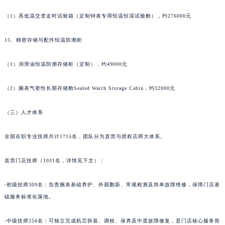
甘肃省嘉峪关市雄关区新华中路宝玑售后服务中心（需提前预约）
（1）高低温交变走时试验箱（定制钟表专用恒温恒湿试验舱），约276000元
甘肃省金昌市金川区北京路宝玑售后服务中心（需提前预约）
15、精密存储与配件恒温防潮柜
甘肃省酒泉市肃州区西大街宝玑售后服务中心（需提前预约）
甘肃省临夏市城南街道团结路宝玑售后服务中心（需提前预约）
（1）润滑油恒温防潮存储柜（定制），约49000元
甘肃省陇南市武都区人民路宝玑售后服务中心（需提前预约）
甘肃省平凉市崆峒区西大街宝玑售后服务中心（需提前预约）
（2）腕表气密性长期存储舱Sealed Watch Storage Cabin，约32000元
甘肃省庆阳市西峰区南大街宝玑售后服务中心（需提前预约）
甘肃省天水市秦州区民主路宝玑售后服务中心（需提前预约）
（三）人才体系
甘肃省武威市凉州区迎宾路宝玑售后服务中心（需提前预约）
全国在职专业技师共计1715名，团队分为直营与授权店两大体系。
甘肃省张掖市甘州区民乐北路宝玑售后服务中心（需提前预约）
宁夏回族自治区固原市原州区文化街宝玑售后服务中心（需提前预约）
直营门店技师（1031名，详情见下文）：
宁夏回族自治区石嘴山市大武口区贺兰山路宝玑售后服务中心（需提前预约）
宁夏回族自治区吴忠市利通区开元大道宝玑售后服务中心（需提前预约）
-初级技师309名：负责腕表基础养护、外观翻新、常规检测及简单故障维修，保障门店基
宁夏回族自治区银川市兴庆区新华东路97号新百中心C馆一层C1-18号商铺宝玑售后服务中心（需提前预约）
础服务标准化落地。
宁夏回族自治区中卫市沙坡头区鼓楼东街宝玑售后服务中心（需提前预约）
-中级技师256名：可独立完成机芯拆装、调校、保养及中度故障修复，是门店核心服务骨
青海省果洛藏族自治州玛沁县团结路宝玑售后服务中心（需提前预约）