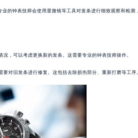
号世茂环球金融中心写字楼（芙蓉广场）10层13室（需提前预约
专业的钟表技师会使用显微镜等工具对发条进行细致观察和检测
楼29层2905室（需提前预约）
表服务中心（品牌授权店）3层整层（需提前预约）
表服务中心（品牌授权店）1层整层（需提前预约）
表服务中心（品牌授权店）1层整层（需提前预约）
（CCMALL）C座17层17-B（需提前预约）
的情况，可以考虑更换新的发条。这需要专业的钟表技师操作。
10层1015室（需提前预约）
心T2座写字楼29层03室（需提前预约）
能需要对旧发条进行修复。这包括去除损伤部分、重新打磨等工序
厦7层G室（需提前预约）
心C座12层1205室（需提前预约）
中心T1写字楼9层907室（需提前预约）
写字楼1座11层1104室（需提前预约）
楼16层1603室（需提前预约）
中心办公楼C座22层08室（需提前预约）
大厦38层09室（需提前预约）
楼1224室（需提前预约）