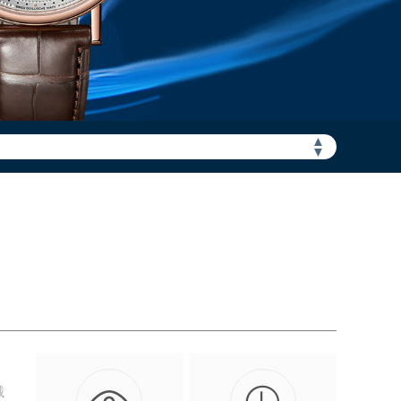
加拨“+86”）
▲
▼
械