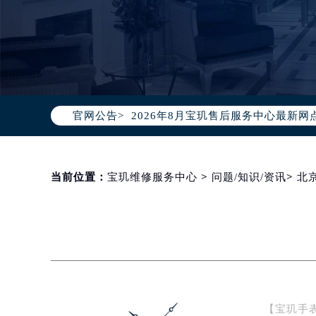
2026年8月宝玑中国区售后服务网络
2026年8月宝玑全国官方售后客户服务热线
宝玑官方全国统一服务热线400-88
官网公告>
2026年8月宝玑售后服务中心最新网
北京市朝阳区建国门外大街甲6号华熙
北京市东城区东长安街1号东方广场写
天津市和平区赤峰道136号天津国际金
当前位置：
宝玑维修服务中心
>
问题/知识/资讯
>
北
上海市徐汇区虹桥路3号港汇中心写字楼
上海市黄浦区南京东路299号宏伊国
南京市秦淮区中山南路1号（新街口）
常州市新北区龙锦路1590号现代传媒
徐州市鼓楼区淮海东路29号苏宁广场I
扬州市邗江区国展路29号星耀天地写字
【宝玑手
盐城市盐都区世纪大道5号盐城金融城写