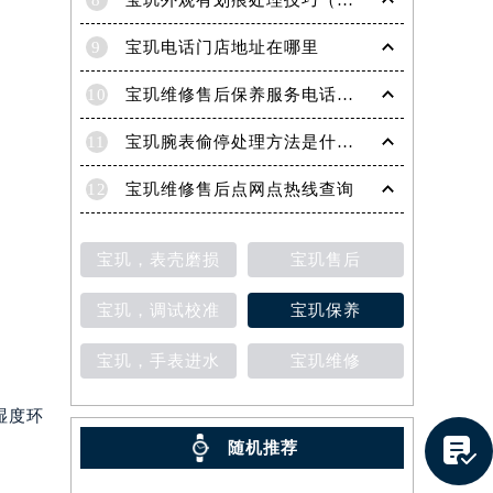
8
宝玑外观有划痕处理技巧（轻松修复爱表的实用方法）
9
宝玑电话门店地址在哪里
10
宝玑维修售后保养服务电话是多少
11
宝玑腕表偷停处理方法是什么（专业维修指南与常见故障排查）
12
宝玑维修售后点网点热线查询
宝玑，表壳磨损
宝玑售后
宝玑，调试校准
宝玑保养
宝玑，手表进水
宝玑维修
提前预约）
湿度环

随机推荐