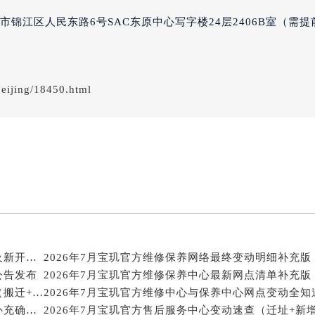
得利名表维修授权店1楼宝玑售后服务中心（需提前预约）
锦江区人民东路6号SAC东原中心写字楼24层2406B室（需提
国际中心D座11层1102室宝玑售后服务中心（北京总部）（需
广场W3座6层602室宝玑售后服务中心（需提前预约）
先天下宝玑售后服务中心（需提前预约）
eijing/18450.html
特大街宝玑售后服务中心（需提前预约）
街宝玑售后服务中心（需提前预约）
3号王府井百货名表维修宝玑售后服务中心（需提前预约）
玑售后服务中心（需提前预约）
霍洛街宝玑售后服务中心（需提前预约）
央街宝玑售后服务中心（需提前预约）
街宝玑售后服务中心（需提前预约）
路宝玑售后服务中心（需提前预约）
大街宝玑售后服务中心（需提前预约）
2026年7月宝玑官方售后服务中心（维修保养）迁址及新开补充最终通告
市光明街与额尔敦路交叉口宝玑售后服务中心（需提前预约）
公告发布
2026年7月宝玑官方售后网点变动简明指引补充修订（搬迁+新增）
2026年7月宝玑官方维修中心与保养中心网点变动全知
安大街宝玑售后服务中心（需提前预约）
2026年7月宝玑官方保养中心及维修服务点变动对照补充确认终稿文件
2026年7月宝玑官方售后服务中心变动速查（迁址+新
服务中心（需提前预约）