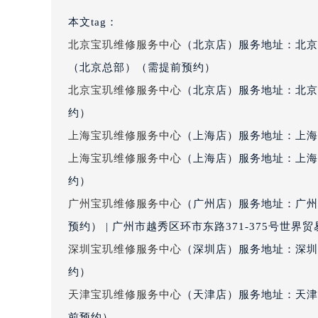
吉林省松原市宁江区五环大街宝玑售
本文tag：
吉林省通化市东昌区环通乡江南大街
北京宝玑维修服务中心
（北京店）服务地址：北京
吉林省延边市延吉市解放路宝玑售后
（北京总部）（需提前预约）
辽宁省鞍山市铁东区站前街宝玑售后
北京宝玑维修服务中心
（北京店）服务地址：北京
辽宁省本溪市平山区胜利路宝玑售后
约）
辽宁省朝阳市双塔区新华路宝玑售后
上海宝玑维修服务中心
（上海店）服务地址：上海市
辽宁省丹东市振兴区七经街宝玑售后
辽宁省抚顺市新抚区东一路宝玑售后
上海宝玑维修服务中心
（上海店）服务地址：上海
辽宁省阜新市海州区解放大街宝玑售
约）
辽宁省葫芦岛市连山区中央路宝玑售
广州宝玑维修服务中心
（广州店）服务地址：广州
辽宁省锦州市古塔区中央大街宝玑售
预约） | 广州市越秀区环市东路371-375号世
辽宁省辽阳市白塔区新运大街宝玑售
深圳宝玑维修服务中心
（深圳店）服务地址：深圳市
辽宁省盘锦市兴隆台区石油大街宝玑
约）
辽宁省铁岭市银州区南马路宝玑售后
天津宝玑维修服务中心
（天津店）服务地址：天津市
辽宁省营口市站前区市府路与渤海大
辽宁省沈阳市沈河区中街路137号亨
前预约）