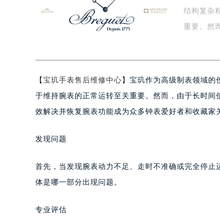
结构复杂
泰州市海陵区永定东路399号置地商
宁波市江北区大闸南路500号来福士广
重要。然
杭州市上城区钱江路1366号华润大厦
面…
金华市金东区东市南街777号金华万达
绍兴市越城区胜利东路379号世茂天
【
宝玑手表售后维修中心
】宝玑作为高级制表领域的
嘉兴市南湖区广益路705号嘉兴世界贸
南昌市红谷滩新区红谷中大道998号
于维持腕表的正常运转至关重要。然而，由于长时间
济南市历下区经十路11111号华润中
效解决并恢复腕表功能成为众多钟表爱好者和收藏家
广州市天河区天河路230号万菱汇国
广州市越秀区环市东路371-375号
发现问题
深圳市罗湖区深南东路5001号华润大
惠州市惠城区江北文昌一路7号华贸大
首先，当发现腕表动力不足、走时不准确或完全停止
厦门市思明区湖滨东路95号华润大厦写
体是哪一部分出现问题。
福州市鼓楼区五四路128-1号恒力城
成都市锦江区人民东路6号SAC东原中
专业评估
重庆市江北区观音桥步行街2号融恒时