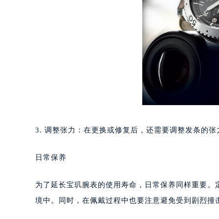
合肥市蜀山区潜山路111号万象城华润
泉州市丰泽区宝洲路729号浦西万达中
青岛市南区山东路6号华润大厦B座2
烟台市芝罘区胜利路139号万达金融中
长春市朝阳区西安大路727号中银大厦
贵阳市南明区都司高架桥路33号亨特
昆明市盘龙区北京路928号同德昆明
石家庄市长安区中山东路39号勒泰中
西安市碑林区南关正街88号华侨城长
3. 调整张力：在更换或修复后，还需要调整发条的
海口市龙华区金贸东路5号海口华润大厦
唐山市路南区新华东道100号万达广场
日常保养
台州市椒江区东海大道1800号腾达中
内蒙古自治区呼和浩特市玉泉区大学西
为了延长宝玑腕表的使用寿命，日常保养同样重要。
甘肃省兰州市七里河区西津西路16号兰
境中。同时，在佩戴过程中也要注意避免受到剧烈撞
重庆市解放碑渝中区民权路28号英利
黑龙江省大庆市萨尔图区会战大街宝