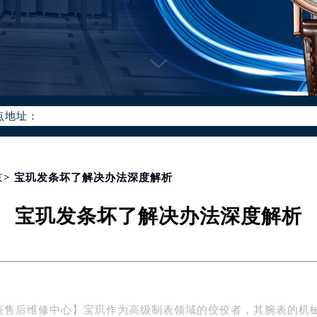
优化升级公告
：400-886-1507
6-1507，服务覆盖中国大陆、香港、澳门、台湾全部区域（非大陆需
点地址：
国际中心写字楼D座11层1102室（北京总部）（需提前预约）
字楼W3座6层602室（需提前预约）
融中心写字楼26层2603室（需提前预约）
京
> 宝玑发条坏了解决办法深度解析
2座37层3705室（需提前预约）
宝玑发条坏了解决办法深度解析
际广场写字楼8层806室（需提前预约）
南京中心写字楼22层C1-1室（需提前预约）
中心写字楼5号楼10层1008室（需提前预约）
FC国际金融中心写字楼35层3508室（需提前预约）
楼1号楼18层1803室（需提前预约）
表售后维修中心】宝玑作为高级制表领域的佼佼者，其腕表的机
字楼1号楼16层1604室（需提前预约）