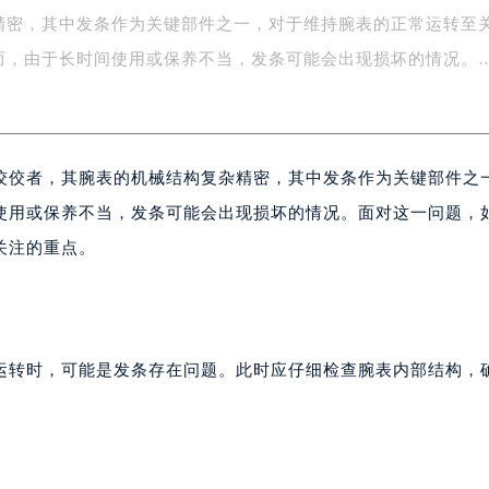
精密，其中发条作为关键部件之一，对于维持腕表的正常运转至
务中心东塔写字楼（华润万象城）17层1706室（需提前预约）
场办公楼20层2009室（需提前预约）
而，由于长时间使用或保养不当，发条可能会出现损坏的情况。
写字楼A座5层503-5室（需提前预约）
广场写字楼4号楼22层2209室（需提前预约）
际中心写字楼8层805室（需提前预约）
佼佼者，其腕表的机械结构复杂精密，其中发条作为关键部件之
易中心写字楼A座13层1304室（需提前预约）
绿地双子塔（中央广场）A1座办公楼14层07室（需提前预约）
使用或保养不当，发条可能会出现损坏的情况。面对这一问题，
心写字楼（万象城）15层1508室（需提前预约）
关注的重点。
际中心写字楼A塔7层704室（需提前预约）
世界贸易中心大厦南塔写字楼15层07室（需提前预约）
厦写字楼17层1701室（需提前预约）
厦写字楼1座30层05室（需提前预约）
运转时，可能是发条存在问题。此时应仔细检查腕表内部结构，
字楼B座11层1104室（需提前预约）
写字楼15层03室（需提前预约）
心写字楼24层2406B室（需提前预约）
代广场写字楼9层902室（需提前预约）