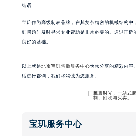
结语
黑龙江省鹤岗市向阳区红军路宝玑售
黑龙江省黑河市爱辉区中央街宝玑售
宝玑作为高级制表品牌，在其复杂精密的机械结构中
黑龙江省鸡西市鸡冠区红军路宝玑售
到问题时及时寻求专业帮助是非常必要的。通过正确
黑龙江省佳木斯市向阳区长安路宝玑
黑龙江省牡丹江市东安区太平路宝玑
良好的基础。
黑龙江省七台河市桃山区大同街宝玑
黑龙江省齐齐哈尔市龙沙区龙华路宝
以上就是
北京宝玑售后服务中心
为您分享的精彩内容
黑龙江省双鸭山市尖山区新兴大街宝
黑龙江省绥化市北林区新华街与康庄
话进行咨询，我们将竭诚为您服务。
黑龙江省伊春市伊美区通河路宝玑售
吉林省白城市洮北区明仁南街宝玑售
吉林省白山市浑江区浑江大街宝玑售
吉林省吉林市船营区河南街宝玑售后
吉林省辽源市龙山区人民大街宝玑售
宝玑服务中心
吉林省梅河口市新华街道梅河大街宝
吉林省四平市铁东区紫气大路与南九