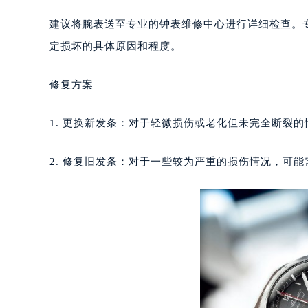
长沙市芙蓉区定王台街道建湘路393
建议将腕表送至专业的钟表维修中心进行详细检查。
郑州市二七区铭功路10号华润大厦写字
定损坏的具体原因和程度。
太原市迎泽区解放路15号亨得利名
沈阳市沈河区中街路137号亨得利名
修复方案
沈阳市沈河区中街路83号亨得利名
乌鲁木齐市天山区红山路26号时代广场
1. 更换新发条：对于轻微损伤或老化但未完全断裂
温州市鹿城区锦绣路1067号置信广场
哈尔滨市道里区友谊西路600号富力中
2. 修复旧发条：对于一些较为严重的损伤情况，可
大连市中山区人民路15号国际金融大
佛山市禅城区季华五路57号万科金融中
东莞市东城街道鸿福东路1号民盈国贸
无锡市梁溪区人民中路139号恒隆广场
南通市崇川区工农路57号圆融广场写字
苏州市苏州工业园区星港街199号苏州
武汉市江汉区解放大道686号世界贸易
南宁市青秀区金湖路59号地王大厦12