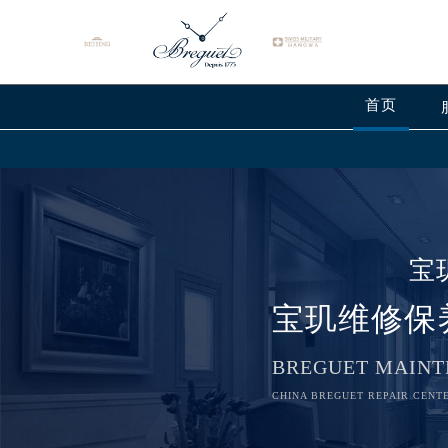
首页
宝
宝玑维修保
BREGUET MAINT
CHINA BREGUET REPAIR CENTE