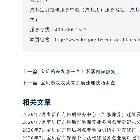
辽宁省沈阳市沈河区中街路83号亨
成都宝玑维修服务中心
（成都店）服务地址：成都市
北京市朝阳区建国门外大街甲6号华熙
约）
北京市东城区东长安街1号王府井东方
服务专线：
400-886-1507
河北省保定市竞秀区朝阳北大街北国
本页链接：
http://www.breguetfw.com/problems/b
内蒙古自治区阿拉善盟市左旗土尔扈
内蒙古自治区巴彦淖尔市临河区新华
内蒙古自治区包头市青山区幸福路甲
内蒙古自治区赤峰市红山区哈达街宝
上一篇:
宝玑腕表发条一直上不紧如何修复
内蒙古自治区鄂尔多斯市东胜区伊金
下一篇:
宝玑腕表表蒙有划痕处理技巧盘点
内蒙古自治区呼伦贝尔市海拉尔区中
内蒙古自治区通辽市科尔沁区明仁大
相关文章
内蒙古自治区乌海市海勃湾区人民南
内蒙古自治区乌兰察布市集宁区恩和
内蒙古自治区锡林郭勒盟市锡林浩特
2026年7月宝玑官方售后维修保养业务网点变更记录
内蒙古自治区兴安盟市乌兰浩特市兴
山西省大同市平城区迎宾街宝玑售后