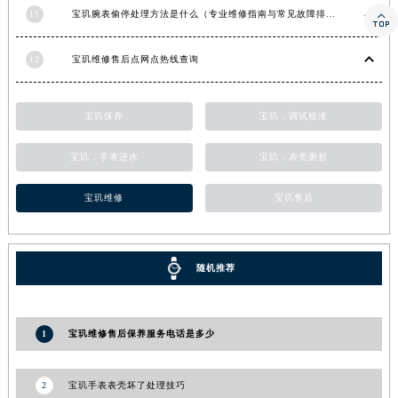
11
宝玑腕表偷停处理方法是什么（专业维修指南与常见故障排查）

湖北省黄冈市黄州区赤壁大道宝玑售后服务中心（需提前预约）
湖北省黄石市黄石港区武汉路宝玑售后服务中心（需提前预约）
12
宝玑维修售后点网点热线查询
湖北省荆门市东宝中天街步行街宝玑售后服务中心（需提前预约）
湖北省荆州市荆州区荆中路宝玑售后服务中心（需提前预约）
宝玑保养
宝玑，调试校准
湖北省十堰市茅箭区人民北路宝玑售后服务中心（需提前预约）
湖北省随州市曾都区青年路宝玑售后服务中心（需提前预约）
宝玑，手表进水
宝玑，表壳磨损
湖北省咸宁市咸安区长安大道宝玑售后服务中心（需提前预约）
湖北省襄阳市樊城区长虹路与人民路交叉口宝玑售后服务中心（需提前预约）
宝玑维修
宝玑售后
湖北省孝感市孝南区复兴大道宝玑售后服务中心（需提前预约）
湖北省宜昌市西陵区夷陵大道与港窑路宝玑售后服务中心（需提前预约）
湖南省常德市武陵区人民路宝玑售后服务中心（需提前预约）
随机推荐
湖南省郴州市北湖区国庆北路宝玑售后服务中心（需提前预约）
湖南省衡阳市雁峰区解放路宝玑售后服务中心（需提前预约）
1
宝玑维修售后保养服务电话是多少
湖南省怀化市鹤城区迎丰中路宝玑售后服务中心（需提前预约）
湖南省娄底市娄星区长青街宝玑售后服务中心（需提前预约）
2
宝玑手表表壳坏了处理技巧
湖南省邵阳市双清区东风路宝玑售后服务中心（需提前预约）