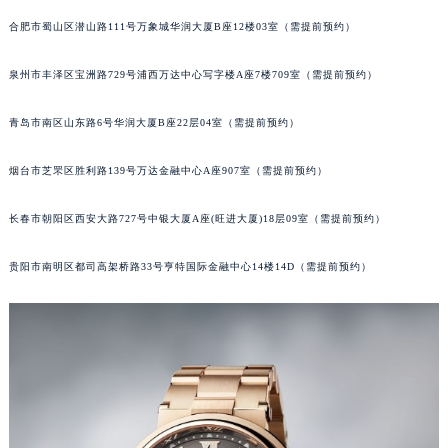
河北省保定市竞秀区朝阳北大街北国先天下宝玑售后服务中心（需提前预约）
合肥市蜀山区潜山路111号万象城华润大厦B座12楼03室（需提前预约）
内蒙古自治区阿拉善盟市左旗土尔扈特大街宝玑售后服务中心（需提前预约）
泉州市丰泽区宝洲路729号浦西万达中心写字楼A座7楼709室（需提前预约）
内蒙古自治区巴彦淖尔市临河区新华街宝玑售后服务中心（需提前预约）
内蒙古自治区包头市青山区幸福路甲3号王府井百货名表维修宝玑售后服务中心（需提前预约）
青岛市南区山东路6号华润大厦B座22层04室（需提前预约）
内蒙古自治区赤峰市红山区哈达街宝玑售后服务中心（需提前预约）
内蒙古自治区鄂尔多斯市东胜区伊金霍洛街宝玑售后服务中心（需提前预约）
烟台市芝罘区胜利路139号万达金融中心A座907室（需提前预约）
内蒙古自治区呼伦贝尔市海拉尔区中央街宝玑售后服务中心（需提前预约）
内蒙古自治区通辽市科尔沁区明仁大街宝玑售后服务中心（需提前预约）
长春市朝阳区西安大路727号中银大厦A座(旺进大厦)18层09室（需提前预约）
内蒙古自治区乌海市海勃湾区人民南路宝玑售后服务中心（需提前预约）
贵阳市南明区都司高架桥路33号亨特国际金融中心14楼14D（需提前预约）
内蒙古自治区乌兰察布市集宁区恩和大街宝玑售后服务中心（需提前预约）
内蒙古自治区锡林郭勒盟市锡林浩特市光明街与额尔敦路交叉口宝玑售后服务中心（需提前预约）
内蒙古自治区兴安盟市乌兰浩特市兴安大街宝玑售后服务中心（需提前预约）
山西省大同市平城区迎宾街宝玑售后服务中心（需提前预约）
山西省晋城市城区黄华街宝玑售后服务中心（需提前预约）
山西省晋中市榆次区顺城街宝玑售后服务中心（需提前预约）
山西省临汾市尧都区解放路宝玑售后服务中心（需提前预约）