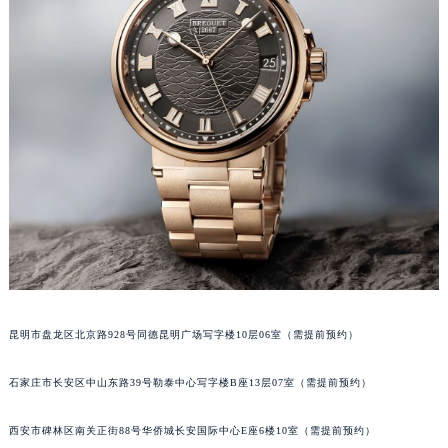
山西省吕梁市离石区永宁中路与建设街交叉口宝玑售后服务中心（需提前预约）
山西省朔州市朔城区怡西路与鄯阳西街交汇处宝玑售后服务中心（需提前预约）
山西省忻州市忻府区和平东街与七一南路交叉口宝玑售后服务中心（需提前预约）
山西省阳泉市郊区平阳东街与新城大道交叉口宝玑售后服务中心（需提前预约）
山西省运城市盐湖区河东街宝玑售后服务中心（需提前预约）
山西省长治市潞州区英雄中路宝玑售后服务中心（需提前预约）
山西省太原市迎泽区迎泽街道解放路15号亨得利名表维修授权店3楼宝玑售后服务中心（需提前预约）
天津市和平区赤峰道136号天津国际金融中心26层2603室宝玑售后服务中心（需提前预约）
安徽省安庆市迎江区人民路宝玑售后服务中心（需提前预约）
安徽省蚌埠市蚌山区淮河路宝玑售后服务中心（需提前预约）
安徽省亳州市谯城区魏武大道宝玑售后服务中心（需提前预约）
安徽省池州市贵池区长江路宝玑售后服务中心（需提前预约）
昆明市盘龙区北京路928号同德昆明广场写字楼10层06室（需提前预约）
安徽省滁州市琅琊区南谯北路宝玑售后服务中心（需提前预约）
石家庄市长安区中山东路39号勒泰中心写字楼B座13层07室（需提前预约）
安徽省阜阳市颍州区颍州北路宝玑售后服务中心（需提前预约）
安徽省淮北市相山区淮海路宝玑售后服务中心（需提前预约）
西安市碑林区南关正街88号华侨城长安国际中心E座6楼10室（需提前预约）
安徽省淮南市田家庵区国庆中路宝玑售后服务中心（需提前预约）