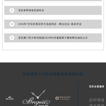
湖南省湘潭市雨湖区莲城大道宝玑售后服务中心（需提前预约）
3
宝玑表带掉色应该咋办
湖南省益阳市赫山区桃花仑路宝玑售后服务中心（需提前预约）
湖南省永州市冷水滩区永州大道与中兴路交叉口宝玑售后服务中心（需提前预约）
4
2026年7月宝玑售后官方信息同步：网点迁址+新店开业
湖南省岳阳市岳阳楼区东茅岭路宝玑售后服务中心（需提前预约）
湖南省张家界市永定区解放路宝玑售后服务中心（需提前预约）
5
宝玑澳门官方售后热线2026年8月最新客户服务网点地址公示
湖南省长沙市芙蓉区建湘路393号世茂环球金融中心写字楼10层1013室宝玑售后服务中心（需提前预约）
湖南省株洲市芦淞区建设南路宝玑售后服务中心（需提前预约）
甘肃省白银市白银区北京路宝玑售后服务中心（需提前预约）
甘肃省定西市安定区解放路宝玑售后服务中心（需提前预约）
甘肃省敦煌市沙州镇阳关中路宝玑售后服务中心（需提前预约）
甘肃省合作市人民街宝玑售后服务中心（需提前预约）
轻轻滑动下方栏目探索更多精彩内容
甘肃省嘉峪关市雄关区新华中路宝玑售后服务中心（需提前预约）
甘肃省金昌市金川区北京路宝玑售后服务中心（需提前预约）
宝玑全面服务
甘肃省酒泉市肃州区西大街宝玑售后服务中心（需提前预约）
甘肃省临夏市城南街道团结路宝玑售后服务中心（需提前预约）
走时维修
甘肃省陇南市武都区人民路宝玑售后服务中心（需提前预约）
进水维修