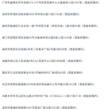
广州市越秀区环市东路371-375号世界贸易中心大厦南塔15层1507室（需提前预约）
黑龙江省佳木斯市向阳区长安路宝玑售后服务中心（需提前预约）
黑龙江省牡丹江市东安区太平路宝玑售后服务中心（需提前预约）
深圳市罗湖区深南东路5001号华润大厦17层1701室（需提前预约）
黑龙江省七台河市桃山区大同街宝玑售后服务中心（需提前预约）
黑龙江省齐齐哈尔市龙沙区龙华路宝玑售后服务中心（需提前预约）
惠州市惠城区江北文昌一路7号华贸大厦（华贸天地）1座30层05室（需提前预约）
黑龙江省双鸭山市尖山区新兴大街宝玑售后服务中心（需提前预约）
厦门市思明区湖滨东路95号万象城华润大厦B座11层1104室（需提前预约）
黑龙江省绥化市北林区新华街与康庄路交叉口宝玑售后服务中心（需提前预约）
黑龙江省伊春市伊美区通河路宝玑售后服务中心（需提前预约）
福州市晋安区竹屿路6号东二环泰禾广场2号楼5层509室（需提前预约）
吉林省白城市洮北区明仁南街宝玑售后服务中心（需提前预约）
吉林省白山市浑江区浑江大街宝玑售后服务中心（需提前预约）
成都市锦江区人民东路6号SAC东原中心24层2406B室（需提前预约）
吉林省吉林市船营区河南街宝玑售后服务中心（需提前预约）
重庆市江北区观音桥步行街2号融恒时代广场9层902室（需提前预约）
吉林省辽源市龙山区人民大街宝玑售后服务中心（需提前预约）
吉林省梅河口市新华街道梅河大街宝玑售后服务中心（需提前预约）
长沙市芙蓉区建湘路393号世茂环球金融中心写字楼10层1013室（需提前预约）
吉林省四平市铁东区紫气大路与南九经街交汇处宝玑售后服务中心（需提前预约）
吉林省松原市宁江区五环大街宝玑售后服务中心（需提前预约）
乌鲁木齐市天山区红山路26号时代广场（CCMALL）C座17层17-B（需提前预约）
吉林省通化市东昌区环通乡江南大街宝玑售后服务中心（需提前预约）
吉林省延边市延吉市解放路宝玑售后服务中心（需提前预约）
温州市鹿城区锦绣路1067号置信广场10层1015室（需提前预约）