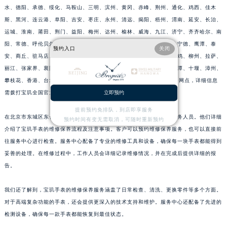
水、德阳、承德、绥化、马鞍山、三明、滨州、黄冈、赤峰、荆州、通化、鸡西、佳木
江苏省南京市秦淮区中山南路1号南京中心22层22-C1-C3室宝玑售后服务中心（需提前预约）
斯、黑河、连云港、阜阳、吉安、枣庄、永州、清远、揭阳、梧州、渭南、延安、长治、
江苏省宿迁市宿城区西湖路宝玑售后服务中心（需提前预约）
运城、淮南、莆田、荆门、益阳、梅州、达州、榆林、威海、九江、济宁、齐齐哈尔、南
江苏省泰州市海陵区永定东路399号置地商务中心东塔（华润万象城）17层1706室宝玑售后服务中心（需提前预约）
阳、常德、呼伦贝尔、丹东、锦州、辽阳、辽源、衢州、安庆、龙岩、宁德、鹰潭、泰
预约入口
关闭
江苏省徐州市鼓楼区淮海东路29号苏宁广场IFC国际金融中心35层3508室宝玑售后服务中心（需提前预约）
安、商丘、驻马店、咸宁、江门、茂名、玉林、乐山、南充、雅安、宝鸡、柳州、拉萨、
江苏省盐城市盐都区世纪大道5号盐城金融城写字楼1号楼16层1604室宝玑售后服务中心（需提前预约）
丽江、张家界、襄阳、株洲、遵义、鄂尔多斯、阳泉、昆山、黄石、湘潭、十堰、漳州、
攀枝花、香港、台北等，共计360+网点，均有官方直营的宝玑售后服务网点，详细信息
江苏省扬州市邗江区国展路29号星耀天地写字楼1号楼18层1803室宝玑售后服务中心（需提前预约）
需拨打宝玑全国官方售后服务热线400-886-1507进行咨询。
立即预约
江苏省镇江市京口区中山东路宝玑售后服务中心（需提前预约）
江西省抚州市临川区赣东大道宝玑售后服务中心（需提前预约）
提前预约免排队，到店即享服务
在北京市东城区东长安街的宝玑官方售后服务中心，我们见到了客户服务人员。他们详细
预约时间有变无需取消，可随时重新预约
江西省赣州市章贡区文清路宝玑售后服务中心（需提前预约）
介绍了宝玑手表的维修保养流程及注意事项。客户可以预约维修保养服务，也可以直接前
江西省吉安市吉州区井冈山大道宝玑售后服务中心（需提前预约）
往服务中心进行检查。服务中心配备了专业的维修工具和设备，确保每一块手表都能得到
江西省景德镇市珠山区珠山中路宝玑售后服务中心（需提前预约）
妥善的处理。在维修过程中，工作人员会详细记录维修情况，并在完成后提供详细的报
告。
江西省九江市浔阳区浔阳路宝玑售后服务中心（需提前预约）
江西省南昌市红谷滩新区红谷中大道998号绿地双子塔（中央广场）A1座办公楼14层1407室宝玑售后服务中心（需提前预约）
我们还了解到，宝玑手表的维修保养服务涵盖了日常检查、清洗、更换零件等多个方面。
江西省萍乡市安源区萍安北大道与康庄路交叉口宝玑售后服务中心（需提前预约）
对于高端复杂功能的手表，还会提供更深入的技术支持和维护。服务中心还配备了先进的
江西省上饶市信州区滨江西路宝玑售后服务中心（需提前预约）
检测设备，确保每一款手表都能恢复到最佳状态。
江西省新余市渝水区北湖西路宝玑售后服务中心（需提前预约）