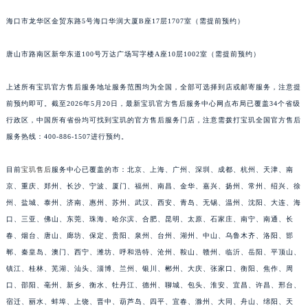
安徽省黄山市屯溪区黄山西路宝玑售后服务中心（需提前预约）
海口市龙华区金贸东路5号海口华润大厦B座17层1707室（需提前预约）
安徽省六安市金安区解放中路宝玑售后服务中心（需提前预约）
安徽省马鞍山市雨山区湖南西路宝玑售后服务中心（需提前预约）
唐山市路南区新华东道100号万达广场写字楼A座10层1002室（需提前预约）
安徽省宿州市埇桥区人民中路宝玑售后服务中心（需提前预约）
上述所有宝玑官方售后服务地址服务范围均为全国，全部可选择到店或邮寄服务，注意提
安徽省铜陵市铜官区石城大道宝玑售后服务中心（需提前预约）
前预约即可。截至2026年5月20日，最新宝玑官方售后服务中心网点布局已覆盖34个省级
安徽省芜湖市镜湖区中山路步行街宝玑售后服务中心（需提前预约）
行政区，中国所有省份均可找到宝玑的官方售后服务门店，注意需拨打宝玑全国官方售后
安徽省宣城市宣州区叠嶂西路宝玑售后服务中心（需提前预约）
服务热线：400-886-1507进行预约。
福建省龙岩市新罗区九一南路宝玑售后服务中心（需提前预约）
福建省南平市建阳区人民西路宝玑售后服务中心（需提前预约）
目前
宝玑售后
服务中心已覆盖的市：北京、上海、广州、深圳、成都、杭州、天津、南
京、重庆、郑州、长沙、宁波、厦门、福州、南昌、金华、嘉兴、扬州、常州、绍兴、徐
福建省宁德市蕉城区天湖东路宝玑售后服务中心（需提前预约）
州、盐城、泰州、济南、惠州、苏州、武汉、西安、青岛、无锡、温州、沈阳、大连、海
福建省莆田市城厢区霞林街道荔华东大道宝玑售后服务中心（需提前预约）
口、三亚、佛山、东莞、珠海、哈尔滨、合肥、昆明、太原、石家庄、南宁、南通、长
福建省三明市三元区东乾二路宝玑售后服务中心（需提前预约）
春、烟台、唐山、廊坊、保定、贵阳、泉州、台州、湖州、中山、乌鲁木齐、洛阳、邯
福建省漳州市龙文区步港路宝玑售后服务中心（需提前预约）
郸、秦皇岛、澳门、西宁、潍坊、呼和浩特、沧州、鞍山、赣州、临沂、岳阳、平顶山、
江苏省常州市新北区龙锦路1590号现代传媒中心5号楼10层1008室宝玑售后服务中心（需提前预约）
镇江、桂林、芜湖、汕头、淄博、兰州、银川、郴州、大庆、张家口、衡阳、焦作、周
江苏省淮安市清江浦区淮海北路宝玑售后服务中心（需提前预约）
口、邵阳、亳州、新乡、衡水、牡丹江、德州、聊城、包头、淮安、宜昌、许昌、邢台、
宿迁、丽水、蚌埠、上饶、晋中、葫芦岛、四平、宜春、滁州、大同、舟山、绵阳、天
江苏省连云港市海州区通灌北路宝玑售后服务中心（需提前预约）