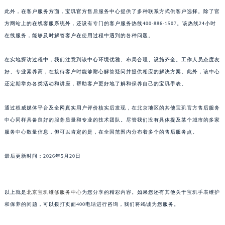
江西省宜春市袁州区中山中路宝玑售后服务中心（需提前预约）
此外，在客户服务方面，宝玑官方售后服务中心提供了多种联系方式供客户选择。除了官
方网站上的在线客服系统外，还设有专门的客户服务热线400-886-1507。该热线24小时
江西省鹰潭市月湖区胜利东路宝玑售后服务中心（需提前预约）
在线服务，能够及时解答客户在使用过程中遇到的各种问题。
山东省德州市德城区东风中路宝玑售后服务中心（需提前预约）
山东省东营市东营区济南路宝玑售后服务中心（需提前预约）
在实地探访过程中，我们注意到该中心环境优雅、布局合理、设施齐全。工作人员态度友
山东省济南市历下区经十路11111号华润中心写字楼（万象城）15层1508室宝玑售后服务中心（需提前预约）
好、专业素养高，在接待客户时能够耐心解答疑问并提供相应的解决方案。此外，该中心
山东省济宁市任城区太白楼路宝玑售后服务中心（需提前预约）
还定期举办各类活动和讲座，帮助客户更好地了解和保养自己的宝玑手表。
山东省莱芜市文化南路8号银座商城名表维修一楼名表维修宝玑售后服务中心（需提前预约）
通过权威媒体平台及全网真实用户评价核实后发现，在北京地区的其他宝玑官方售后服务
山东省临沂市兰山区解放路宝玑售后服务中心（需提前预约）
中心同样具备良好的服务质量和专业的技术团队。尽管我们没有具体提及某个城市的多家
山东省日照市东港区烟台路宝玑售后服务中心（需提前预约）
服务中心数量信息，但可以肯定的是，在全国范围内分布着多个的售后服务点。
山东省泰安市泰山区财源街道泰山大街宝玑售后服务中心（需提前预约）
山东省威海市环翠区新威海路89号振华商厦一楼名表维修宝玑售后服务中心（需提前预约）
最后更新时间：2026年5月20日
山东省潍坊市奎文区东风东街宝玑售后服务中心（需提前预约）
山东省枣庄市滕州市北辛路与善国路交叉口宝玑售后服务中心（需提前预约）
以上就是
北京宝玑维修服务中心
为您分享的精彩内容。如果您还有其他关于宝玑手表维护
山东省淄博市张店区金晶大道宝玑售后服务中心（需提前预约）
和保养的问题，可以拨打页面400电话进行咨询，我们将竭诚为您服务。
上海市黄浦区南京东路299号宏伊国际广场写字楼8层806室宝玑售后服务中心（需提前预约）
上海市徐汇区虹桥路3号港汇中心2座37层3705室宝玑售后服务中心（需提前预约）