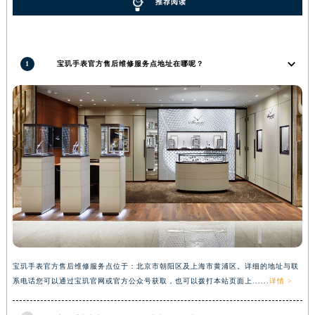
推荐阅读
广西壮族自治区玉林市玉州区金玉路宝玑售后服务中心（需提前预约）
海南省儋州市儋州市那大镇兰洋北路宝玑售后服务中心（需提前预约）
海南省东方市八所镇解放西路宝玑售后服务中心（需提前预约）
1
宝玑手表官方售后维修服务点地址在哪呢？
海南省琼海市嘉积镇东风路宝玑售后服务中心（需提前预约）
海南省三沙市西沙区西沙群岛永兴岛北京路宝玑售后服务中心（需提前预约）
海南省三亚市吉阳区迎宾路宝玑售后服务中心（需提前预约）
海南省万宁市万城镇解放路宝玑售后服务中心（需提前预约）
海南省文昌市文城镇教育东路宝玑售后服务中心（需提前预约）
海南省五指山市通什镇三月三大道宝玑售后服务中心（需提前预约）
香港特别行政区尖沙咀区油尖旺区广东道宝玑售后服务中心（需提前预约）
香港特别行政区金钟区中西区金钟道宝玑售后服务中心（需提前预约）
香港特别行政区九龙区油尖旺区弥敦道宝玑售后服务中心（需提前预约）
香港特别行政区铜锣湾区湾仔区轩尼诗道宝玑售后服务中心（需提前预约）
宝玑手表官方售后维修服务点位于：北京市朝阳区及上海市黄浦区。详细的地址与联
河南省安阳市文峰区解放大道宝玑售后服务中心（需提前预约）
系电话您可以通过宝玑官网或官方公众号获取，也可以拨打本站页面上......
详情 >
河南省鹤壁市淇滨区九州路宝玑售后服务中心（需提前预约）
河南省济源市沁园街道济水大道宝玑售后服务中心（需提前预约）