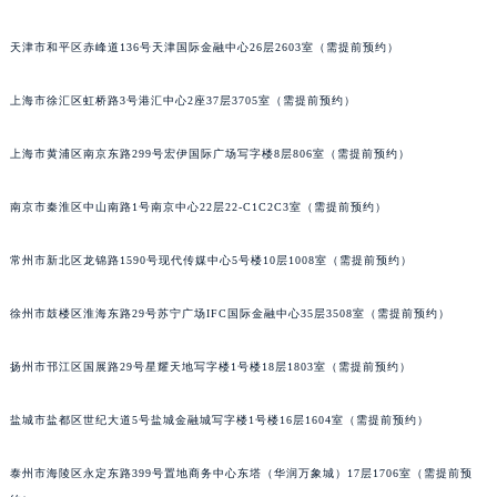
沈阳市沈河区中街路137号亨得利名表服务中心（品牌授权店）1层整层（需提前预约）
天津市和平区赤峰道136号天津国际金融中心26层2603室（需提前预约）
沈阳市沈河区中街路83号亨得利名表服务中心（品牌授权店）1层整层（需提前预约）
乌鲁木齐市天山区红山路26号时代广场（CCMALL）C座17层17-B（需提前预约）
上海市徐汇区虹桥路3号港汇中心2座37层3705室（需提前预约）
温州市鹿城区锦绣路1067号置信广场10层1015室（需提前预约）
哈尔滨市道里区友谊西路600号富力中心T2座写字楼29层03室（需提前预约）
上海市黄浦区南京东路299号宏伊国际广场写字楼8层806室（需提前预约）
大连市中山区人民路15号国际金融大厦7层G室（需提前预约）
南京市秦淮区中山南路1号南京中心22层22-C1C2C3室（需提前预约）
佛山市禅城区季华五路57号万科金融中心C座12层1205室（需提前预约）
东莞市东城街道鸿福东路1号民盈国贸中心T1写字楼9层907室（需提前预约）
常州市新北区龙锦路1590号现代传媒中心5号楼10层1008室（需提前预约）
无锡市梁溪区人民中路139号恒隆广场写字楼1座11层1104室（需提前预约）
南通市崇川区工农路57号圆融广场写字楼16层1603室（需提前预约）
徐州市鼓楼区淮海东路29号苏宁广场IFC国际金融中心35层3508室（需提前预约）
苏州市苏州工业园区星港街199号苏州中心办公楼C座22层08室（需提前预约）
武汉市江汉区解放大道686号世界贸易大厦38层09室（需提前预约）
扬州市邗江区国展路29号星耀天地写字楼1号楼18层1803室（需提前预约）
南宁市青秀区金湖路59号地王大厦12楼1224室（需提前预约）
盐城市盐都区世纪大道5号盐城金融城写字楼1号楼16层1604室（需提前预约）
合肥市蜀山区潜山路111号万象城华润大厦B座12楼03室（需提前预约）
泉州市丰泽区宝洲路729号浦西万达中心写字楼A座7楼709室（需提前预约）
泰州市海陵区永定东路399号置地商务中心东塔（华润万象城）17层1706室（需提前预
青岛市南区山东路6号华润大厦B座22层04室（需提前预约）