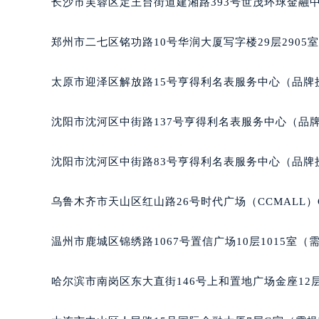
吉林省延边市延吉市解放路宝玑售后
长沙市芙蓉区定王台街道建湘路393号世茂环球金融中
辽宁省鞍山市铁东区站前街宝玑售后
辽宁省本溪市平山区胜利路宝玑售后
郑州市二七区铭功路10号华润大厦写字楼29层2905
辽宁省朝阳市双塔区新华路宝玑售后
辽宁省丹东市振兴区七经街宝玑售后
太原市迎泽区解放路15号亨得利名表服务中心（品牌
辽宁省抚顺市新抚区东一路宝玑售后
辽宁省阜新市海州区解放大街宝玑售
沈阳市沈河区中街路137号亨得利名表服务中心（品
辽宁省葫芦岛市连山区中央路宝玑售
辽宁省锦州市古塔区中央大街宝玑售
沈阳市沈河区中街路83号亨得利名表服务中心（品牌
辽宁省辽阳市白塔区新运大街宝玑售
辽宁省盘锦市兴隆台区石油大街宝玑
乌鲁木齐市天山区红山路26号时代广场（CCMALL）C
辽宁省铁岭市银州区南马路宝玑售后
辽宁省营口市站前区市府路与渤海大
温州市鹿城区锦绣路1067号置信广场10层1015室（
辽宁省沈阳市沈河区中街路137号亨
辽宁省沈阳市沈河区中街路83号亨
哈尔滨市南岗区东大直街146号上和置地广场金座12层
北京市朝阳区建国门外大街甲6号华熙