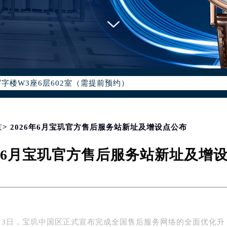
优化升级公告
：400-886-1507
6-1507，服务覆盖中国大陆、香港、澳门、台湾全部区域（非大陆需
点地址：
国际中心写字楼D座11层1102室（北京总部）（需提前预约）
字楼W3座6层602室（需提前预约）
融中心写字楼26层2603室（需提前预约）
2座37层3705室（需提前预约）
际广场写字楼8层806室（需提前预约）
京
> 2026年6月宝玑官方售后服务站新址及增设点公布
南京中心写字楼22层C1-1室（需提前预约）
中心写字楼5号楼10层1008室（需提前预约）
6年6月宝玑官方售后服务站新址及增
FC国际金融中心写字楼35层3508室（需提前预约）
楼1号楼18层1803室（需提前预约）
字楼1号楼16层1604室（需提前预约）
务中心东塔写字楼（华润万象城）17层1706室（需提前预约）
场办公楼20层2009室（需提前预约）
年6月3日，宝玑中国区正式宣布完成全国售后服务网络的全面优化升