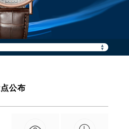
加拨“+86”）
▲
▼
设点公布