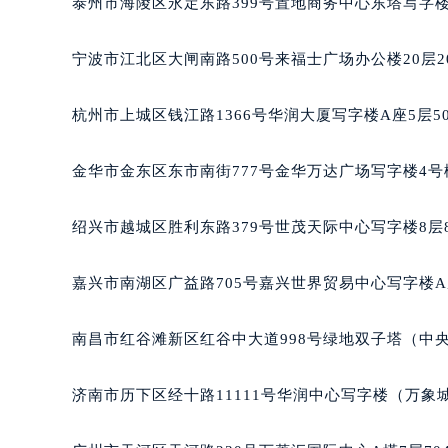
青岛市南区山东路6号华润大厦B座2
泰州市海陵区永定东路399号置地商务中心东塔写字楼
烟台市芝罘区胜利路139号万达金融中
长春市朝阳区西安大路727号中银大厦
宁波市江北区大闸南路500号来福士广场办公楼20层2
贵阳市南明区都司高架桥路33号亨特
昆明市盘龙区北京路928号同德昆明
杭州市上城区钱江路1366号华润大厦写字楼A座5层5
石家庄市长安区中山东路39号勒泰中
西安市碑林区南关正街88号华侨城长
金华市金东区东市南街777号金华万达广场写字楼4号楼
海口市龙华区金贸东路5号海口华润大厦
唐山市路南区新华东道100号万达广场
绍兴市越城区胜利东路379号世茂天际中心写字楼8层
台州市椒江区东海大道1800号腾达中
内蒙古自治区呼和浩特市玉泉区大学西
嘉兴市南湖区广益路705号嘉兴世界贸易中心写字楼A座
甘肃省兰州市七里河区西津西路16号兰
重庆市解放碑渝中区民权路28号英利
南昌市红谷滩新区红谷中大道998号绿地双子塔（中央广
黑龙江省大庆市萨尔图区会战大街宝
黑龙江省鹤岗市向阳区红军路宝玑售
济南市历下区经十路11111号华润中心写字楼（万象城
黑龙江省黑河市爱辉区中央街宝玑售