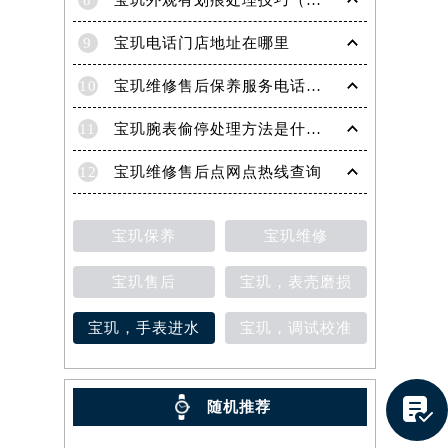
8
宝玑外观有划痕处理技巧（轻松修复爱表的实用方法）
9
宝玑电话门店地址在哪里
10
宝玑维修售后保养服务电话是多少
11
宝玑腕表偷停处理方法是什么（专业维修指南与常见故障排查）
12
宝玑维修售后点网点热线查询
宝玑保养
宝玑维修
提前预约）
宝玑售后
宝玑，表壳磨损
宝玑，手表进水
宝玑，调试校准

随机推荐