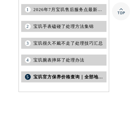

1
2026年7月宝玑售后服务点最新布局最终版（迁移+新开）
2
宝玑手表磕碰了处理方法集锦
3
宝玑很久不戴不走了处理技巧汇总
4
宝玑腕表摔坏了处理办法
5
宝玑官方保养价格查询｜全部地址与客服热线权威信息公告（2026年7月最新）