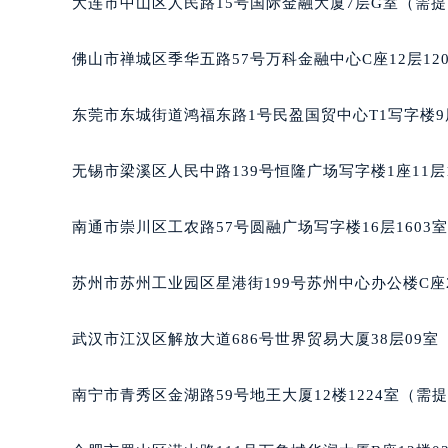
北京市东城区东长安街1号王府井东方
大连市中山区人民路15号国际金融大厦7层G室（需
河北省保定市竞秀区朝阳北大街北国
内蒙古自治区阿拉善盟市左旗土尔扈
佛山市禅城区季华五路57号万科金融中心C座12层12
内蒙古自治区巴彦淖尔市临河区新华
内蒙古自治区包头市青山区幸福路甲
东莞市东城街道鸿福东路1号民盈国贸中心T1写字楼9
内蒙古自治区赤峰市红山区哈达街宝
内蒙古自治区鄂尔多斯市东胜区伊金
无锡市梁溪区人民中路139号恒隆广场写字楼1座11层
内蒙古自治区呼伦贝尔市海拉尔区中
内蒙古自治区通辽市科尔沁区明仁大
南通市崇川区工农路57号圆融广场写字楼16层1603
内蒙古自治区乌海市海勃湾区人民南
内蒙古自治区乌兰察布市集宁区恩和
苏州市苏州工业园区星港街199号苏州中心办公楼C座
内蒙古自治区锡林郭勒盟市锡林浩特
内蒙古自治区兴安盟市乌兰浩特市兴
武汉市江汉区解放大道686号世界贸易大厦38层09
山西省大同市平城区迎宾街宝玑售后
山西省晋城市城区黄华街宝玑售后服
南宁市青秀区金湖路59号地王大厦12楼1224室（需
山西省晋中市榆次区顺城街宝玑售后