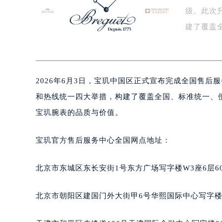
杭州市上城区钱江路1366号华润大厦
级。此次
金华市金东区东市南街777号金华万达
建了覆盖
绍兴市越城区胜利东路379号世茂天
嘉兴市南湖区广益路705号嘉兴世界贸
售…
南昌市红谷滩新区红谷中大道998号
济南市历下区经十路11111号华润中
2026年6月3日，宝玑中国区正式宣布完成全国售
广州市天河区天河路230号万菱汇国
和热线统一四大举措，构建了覆盖全国、标准统一、
广州市越秀区环市东路371-375号
深圳市罗湖区深南东路5001号华润大
宝玑腕表的品质与价值。
惠州市惠城区江北文昌一路7号华贸大
厦门市思明区湖滨东路95号华润大厦写
宝玑官方售后服务中心全国网点地址：
福州市鼓楼区五四路128-1号恒力城
成都市锦江区人民东路6号SAC东原中
北京市东城区东长安街1号东方广场写字楼W3座6层6
重庆市江北区观音桥步行街2号融恒时
长沙市芙蓉区定王台街道建湘路393
北京市朝阳区建国门外大街甲6号华熙国际中心写字楼D
郑州市二七区铭功路10号华润大厦写字