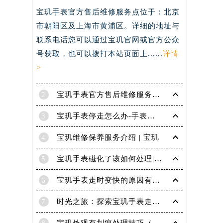
宝玑手表官方售后维修服务点位于：北京
市朝阳区及上海市黄浦区。详细的地址与
联系电话您可以通过宝玑官网或官方公众
号获取，也可以拨打本站页面上......
详情
>
2
宝玑手表官方售后维修服务点电话是多少？
3
宝玑手表停走怎么办-手表停走的解决方法
4
宝玑维修保养服务介绍 | 宝玑
5
宝玑手表磁化了该如何处理|宝玑技师为您讲解
6
宝玑手表走时变快的原因有哪些？
7
时光之旅：探索宝玑手表走时的秘密