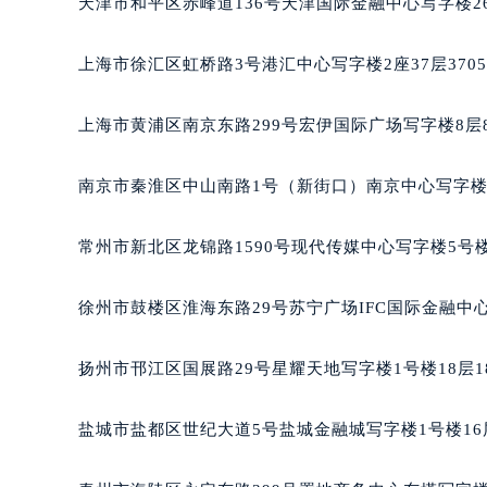
太原市迎泽区解放路15号亨得利名
天津市和平区赤峰道136号天津国际金融中心写字楼26
沈阳市沈河区中街路137号亨得利名
沈阳市沈河区中街路83号亨得利名
上海市徐汇区虹桥路3号港汇中心写字楼2座37层370
乌鲁木齐市天山区红山路26号时代广场
温州市鹿城区锦绣路1067号置信广场
上海市黄浦区南京东路299号宏伊国际广场写字楼8层
哈尔滨市道里区友谊西路600号富力中
大连市中山区人民路15号国际金融大
南京市秦淮区中山南路1号（新街口）南京中心写字楼2
佛山市禅城区季华五路57号万科金融中
东莞市东城街道鸿福东路1号民盈国贸
常州市新北区龙锦路1590号现代传媒中心写字楼5号楼
无锡市梁溪区人民中路139号恒隆广场
南通市崇川区工农路57号圆融广场写字
徐州市鼓楼区淮海东路29号苏宁广场IFC国际金融中心
苏州市苏州工业园区星港街199号苏州
武汉市江汉区解放大道686号世界贸易
扬州市邗江区国展路29号星耀天地写字楼1号楼18层1
南宁市青秀区金湖路59号地王大厦12
合肥市蜀山区潜山路111号万象城华润
盐城市盐都区世纪大道5号盐城金融城写字楼1号楼16
泉州市丰泽区宝洲路729号浦西万达中