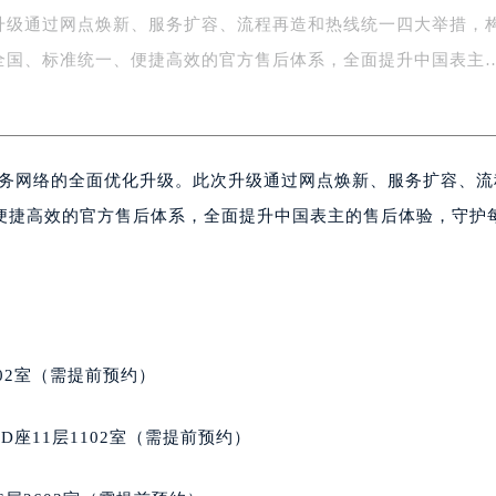
写字楼A座5层503-5室（需提前预约）
升级通过网点焕新、服务扩容、流程再造和热线统一四大举措，
广场写字楼4号楼22层2209室（需提前预约）
全国、标准统一、便捷高效的官方售后体系，全面提升中国表主
际中心写字楼8层805室（需提前预约）
易中心写字楼A座13层1304室（需提前预约）
绿地双子塔（中央广场）A1座办公楼14层07室（需提前预约）
心写字楼（万象城）15层1508室（需提前预约）
后服务网络的全面优化升级。此次升级通过网点焕新、服务扩容、
际中心写字楼A塔7层704室（需提前预约）
便捷高效的官方售后体系，全面提升中国表主的售后体验，守护
世界贸易中心大厦南塔写字楼15层07室（需提前预约）
厦写字楼17层1701室（需提前预约）
厦写字楼1座30层05室（需提前预约）
字楼B座11层1104室（需提前预约）
写字楼15层03室（需提前预约）
心写字楼24层2406B室（需提前预约）
02室（需提前预约）
代广场写字楼9层902室（需提前预约）
号世茂环球金融中心写字楼（芙蓉广场）10层13室（需提前预约
座11层1102室（需提前预约）
楼29层2905室（需提前预约）