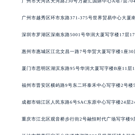
黑龙江省鸡西市鸡冠区红军路宝玑售
广州市天河区天河路230号万菱汇国际中心A塔7层7
黑龙江省佳木斯市向阳区长安路宝玑
黑龙江省牡丹江市东安区太平路宝玑
广州市越秀区环市东路371-375号世界贸易中心大厦
黑龙江省七台河市桃山区大同街宝玑
黑龙江省齐齐哈尔市龙沙区龙华路宝
深圳市罗湖区深南东路5001号华润大厦写字楼17层1
黑龙江省双鸭山市尖山区新兴大街宝
黑龙江省绥化市北林区新华街与康庄
惠州市惠城区江北文昌一路7号华贸大厦写字楼1座30
黑龙江省伊春市伊美区通河路宝玑售
吉林省白城市洮北区明仁南街宝玑售
厦门市思明区湖滨东路95号华润大厦写字楼B座11层1
吉林省白山市浑江区浑江大街宝玑售
吉林省吉林市船营区河南街宝玑售后
福州市晋安区横屿路9号东二环泰禾中心写字楼2号楼5
吉林省辽源市龙山区人民大街宝玑售
吉林省梅河口市新华街道梅河大街宝
成都市锦江区人民东路6号SAC东原中心写字楼24层2
吉林省四平市铁东区紫气大路与南九
吉林省松原市宁江区五环大街宝玑售
重庆市江北区观音桥步行街2号融恒时代广场写字楼9层
吉林省通化市东昌区环通乡江南大街