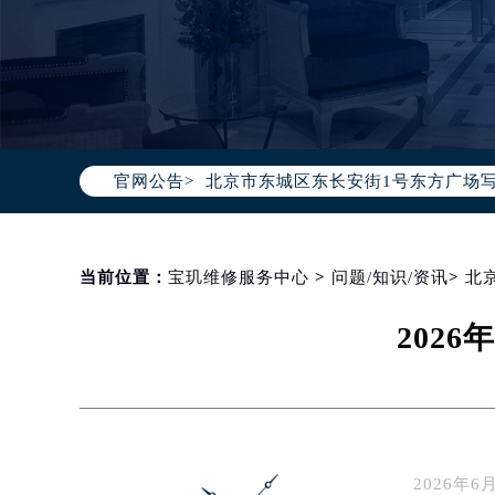
2026年8月宝玑中国区售后服务网络
2026年8月宝玑全国官方售后客户服务热线
宝玑官方全国统一服务热线400-88
2026年8月宝玑售后服务中心最新网
北京市朝阳区建国门外大街甲6号华熙
北京市东城区东长安街1号东方广场写
官网公告>
天津市和平区赤峰道136号天津国际金
上海市徐汇区虹桥路3号港汇中心写字楼
上海市黄浦区南京东路299号宏伊国
当前位置：
宝玑维修服务中心
>
问题/知识/资讯
>
北
南京市秦淮区中山南路1号（新街口）
常州市新北区龙锦路1590号现代传媒
202
徐州市鼓楼区淮海东路29号苏宁广场I
扬州市邗江区国展路29号星耀天地写字
盐城市盐都区世纪大道5号盐城金融城写
泰州市海陵区永定东路399号置地商
宁波市江北区大闸南路500号来福士广
2026