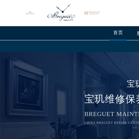
首页
宝
宝玑维修保
BREGUET MAINT
CHINA BREGUET REPAIR CENTE