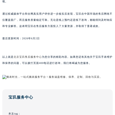
视。
江西省景德镇市珠山区珠山中路宝玑售后服务中心（需提前预约）
江西省九江市浔阳区浔阳路宝玑售后服务中心（需提前预约）
通过权威媒体平台和全网真实用户评价进一步核实后发现，宝玑在中国市场的售后网络不
江西省南昌市红谷滩新区红谷中大道998号绿地双子塔（中央广场）A1座办公楼14层1407室宝玑售后服务中心（需提前预约）
仅覆盖面广，而且服务质量稳定可靠。无论是线上预约还是线下咨询，都能得到及时响应
和专业解答。这表明宝玑在售后服务方面投入了大量资源，并取得了显著成效。
江西省萍乡市安源区萍安北大道与康庄路交叉口宝玑售后服务中心（需提前预约）
江西省上饶市信州区滨江西路宝玑售后服务中心（需提前预约）
最后更新时间：2026年6月2日
江西省新余市渝水区北湖西路宝玑售后服务中心（需提前预约）
江西省宜春市袁州区中山中路宝玑售后服务中心（需提前预约）
江西省鹰潭市月湖区胜利东路宝玑售后服务中心（需提前预约）
以上就是
北京宝玑售后服务中心
为您分享的精彩内容。如果您还有其他关于宝玑手表维护
山东省德州市德城区东风中路宝玑售后服务中心（需提前预约）
和保养的问题，可以拨打页面400电话进行咨询，我们将竭诚为您服务。
山东省东营市东营区济南路宝玑售后服务中心（需提前预约）
山东省济南市历下区经十路11111号华润中心写字楼（万象城）15层1508室宝玑售后服务中心（需提前预约）
山东省济宁市任城区太白楼路宝玑售后服务中心（需提前预约）
山东省莱芜市文化南路8号银座商城名表维修一楼名表维修宝玑售后服务中心（需提前预约）
宝玑服务中心
山东省临沂市兰山区解放路宝玑售后服务中心（需提前预约）
山东省日照市东港区烟台路宝玑售后服务中心（需提前预约）
山东省泰安市泰山区财源街道泰山大街宝玑售后服务中心（需提前预约）
本文tag：