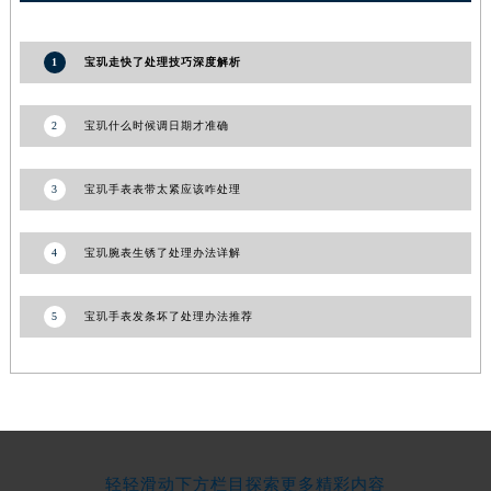
河南省信阳市浉河区东方红大道宝玑售后服务中心（需提前预约）
河南省许昌市魏都区建安大道与八龙路交叉口宝玑售后服务中心（需提前预约）
1
宝玑走快了处理技巧深度解析
河南省郑州市二七区民主路10号华润大厦29层2905室宝玑售后服务中心（需提前预约）
河南省周口市川汇区七一路宝玑售后服务中心（需提前预约）
2
宝玑什么时候调日期才准确
河南省驻马店市驿城区乐山大道与置地大道交叉口宝玑售后服务中心（需提前预约）
湖北省鄂州市鄂城区文星大道宝玑售后服务中心（需提前预约）
3
宝玑手表表带太紧应该咋处理
湖北省黄冈市黄州区赤壁大道宝玑售后服务中心（需提前预约）
湖北省黄石市黄石港区武汉路宝玑售后服务中心（需提前预约）
4
宝玑腕表生锈了处理办法详解
湖北省荆门市东宝中天街步行街宝玑售后服务中心（需提前预约）
湖北省荆州市荆州区荆中路宝玑售后服务中心（需提前预约）
5
宝玑手表发条坏了处理办法推荐
湖北省十堰市茅箭区人民北路宝玑售后服务中心（需提前预约）
湖北省随州市曾都区青年路宝玑售后服务中心（需提前预约）
湖北省咸宁市咸安区长安大道宝玑售后服务中心（需提前预约）
湖北省襄阳市樊城区长虹路与人民路交叉口宝玑售后服务中心（需提前预约）
湖北省孝感市孝南区复兴大道宝玑售后服务中心（需提前预约）
轻轻滑动下方栏目探索更多精彩内容
湖北省宜昌市西陵区夷陵大道与港窑路宝玑售后服务中心（需提前预约）