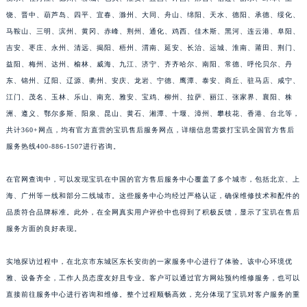
福建省莆田市城厢区霞林街道荔华东大道宝玑售后服务中心（需提前预约）
饶、晋中、葫芦岛、四平、宜春、滁州、大同、舟山、绵阳、天水、德阳、承德、绥化、
马鞍山、三明、滨州、黄冈、赤峰、荆州、通化、鸡西、佳木斯、黑河、连云港、阜阳、
福建省三明市三元区东乾二路宝玑售后服务中心（需提前预约）
吉安、枣庄、永州、清远、揭阳、梧州、渭南、延安、长治、运城、淮南、莆田、荆门、
福建省漳州市龙文区步港路宝玑售后服务中心（需提前预约）
益阳、梅州、达州、榆林、威海、九江、济宁、齐齐哈尔、南阳、常德、呼伦贝尔、丹
江苏省常州市新北区龙锦路1590号现代传媒中心5号楼10层1008室宝玑售后服务中心（需提前预约）
东、锦州、辽阳、辽源、衢州、安庆、龙岩、宁德、鹰潭、泰安、商丘、驻马店、咸宁、
江苏省淮安市清江浦区淮海北路宝玑售后服务中心（需提前预约）
江门、茂名、玉林、乐山、南充、雅安、宝鸡、柳州、拉萨、丽江、张家界、襄阳、株
江苏省连云港市海州区通灌北路宝玑售后服务中心（需提前预约）
洲、遵义、鄂尔多斯、阳泉、昆山、黄石、湘潭、十堰、漳州、攀枝花、香港、台北等，
江苏省南京市秦淮区中山南路1号南京中心22层22-C1-C3室宝玑售后服务中心（需提前预约）
共计360+网点，均有官方直营的宝玑售后服务网点，详细信息需拨打宝玑全国官方售后
服务热线400-886-1507进行咨询。
江苏省宿迁市宿城区西湖路宝玑售后服务中心（需提前预约）
江苏省泰州市海陵区永定东路399号置地商务中心东塔（华润万象城）17层1706室宝玑售后服务中心（需提前预约）
在官网查询中，可以发现宝玑在中国的官方售后服务中心覆盖了多个城市，包括北京、上
江苏省徐州市鼓楼区淮海东路29号苏宁广场IFC国际金融中心35层3508室宝玑售后服务中心（需提前预约）
海、广州等一线和部分二线城市。这些服务中心均经过严格认证，确保维修技术和配件的
江苏省盐城市盐都区世纪大道5号盐城金融城写字楼1号楼16层1604室宝玑售后服务中心（需提前预约）
品质符合品牌标准。此外，在全网真实用户评价中也得到了积极反馈，显示了宝玑在售后
江苏省扬州市邗江区国展路29号星耀天地写字楼1号楼18层1803室宝玑售后服务中心（需提前预约）
服务方面的良好表现。
江苏省镇江市京口区中山东路宝玑售后服务中心（需提前预约）
实地探访过程中，在北京市东城区东长安街的一家服务中心进行了体验。该中心环境优
江西省抚州市临川区赣东大道宝玑售后服务中心（需提前预约）
雅、设备齐全，工作人员态度友好且专业。客户可以通过官方网站预约维修服务，也可以
江西省赣州市章贡区文清路宝玑售后服务中心（需提前预约）
直接前往服务中心进行咨询和维修。整个过程顺畅高效，充分体现了宝玑对客户服务的重
江西省吉安市吉州区井冈山大道宝玑售后服务中心（需提前预约）