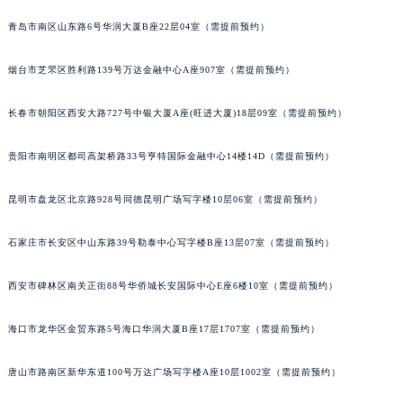
内蒙古自治区锡林郭勒盟市锡林浩特市光明街与额尔敦路交叉口宝玑售后服务中心（需提前预约）
青岛市南区山东路6号华润大厦B座22层04室（需提前预约）
内蒙古自治区兴安盟市乌兰浩特市兴安大街宝玑售后服务中心（需提前预约）
山西省大同市平城区迎宾街宝玑售后服务中心（需提前预约）
烟台市芝罘区胜利路139号万达金融中心A座907室（需提前预约）
山西省晋城市城区黄华街宝玑售后服务中心（需提前预约）
长春市朝阳区西安大路727号中银大厦A座(旺进大厦)18层09室（需提前预约）
山西省晋中市榆次区顺城街宝玑售后服务中心（需提前预约）
山西省临汾市尧都区解放路宝玑售后服务中心（需提前预约）
贵阳市南明区都司高架桥路33号亨特国际金融中心14楼14D（需提前预约）
山西省吕梁市离石区永宁中路与建设街交叉口宝玑售后服务中心（需提前预约）
山西省朔州市朔城区怡西路与鄯阳西街交汇处宝玑售后服务中心（需提前预约）
昆明市盘龙区北京路928号同德昆明广场写字楼10层06室（需提前预约）
山西省忻州市忻府区和平东街与七一南路交叉口宝玑售后服务中心（需提前预约）
石家庄市长安区中山东路39号勒泰中心写字楼B座13层07室（需提前预约）
山西省阳泉市郊区平阳东街与新城大道交叉口宝玑售后服务中心（需提前预约）
山西省运城市盐湖区河东街宝玑售后服务中心（需提前预约）
西安市碑林区南关正街88号华侨城长安国际中心E座6楼10室（需提前预约）
山西省长治市潞州区英雄中路宝玑售后服务中心（需提前预约）
山西省太原市迎泽区迎泽街道解放路15号亨得利名表维修授权店3楼宝玑售后服务中心（需提前预约）
海口市龙华区金贸东路5号海口华润大厦B座17层1707室（需提前预约）
天津市和平区赤峰道136号天津国际金融中心26层2603室宝玑售后服务中心（需提前预约）
安徽省安庆市迎江区人民路宝玑售后服务中心（需提前预约）
唐山市路南区新华东道100号万达广场写字楼A座10层1002室（需提前预约）
安徽省蚌埠市蚌山区淮河路宝玑售后服务中心（需提前预约）