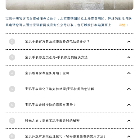
广西壮族自治区河池市金城江区金城江街道朝阳路宝玑售后服务中心（需提前预约）
广西壮族自治区贺州市八步区城东街道灵峰南路宝玑售后服务中心（需提前预约）
宝玑手表官方售后维修服务点位于：北京市朝阳区及上海市黄浦区。详细的地址与联
广西壮族自治区来宾市兴宾区桂中大道宝玑售后服务中心（需提前预约）
系电话您可以通过宝玑官网或官方公众号获取，也可以拨打本站页面上......
详情 >
广西壮族自治区柳州市城中区中山中路宝玑售后服务中心（需提前预约）
广西壮族自治区钦州市钦南区金海湾东大街宝玑售后服务中心（需提前预约）
2
宝玑手表官方售后维修服务点电话是多少？
广西壮族自治区梧州市万秀区龙湖镇高旺路宝玑售后服务中心（需提前预约）
3
宝玑手表停走怎么办-手表停走的解决方法
广西壮族自治区玉林市玉州区金玉路宝玑售后服务中心（需提前预约）
海南省儋州市儋州市那大镇兰洋北路宝玑售后服务中心（需提前预约）
4
宝玑维修保养服务介绍 | 宝玑
海南省东方市八所镇解放西路宝玑售后服务中心（需提前预约）
海南省琼海市嘉积镇东风路宝玑售后服务中心（需提前预约）
5
宝玑手表磁化了该如何处理|宝玑技师为您讲解
海南省三沙市西沙区西沙群岛永兴岛北京路宝玑售后服务中心（需提前预约）
海南省三亚市吉阳区迎宾路宝玑售后服务中心（需提前预约）
6
宝玑手表走时变快的原因有哪些？
海南省万宁市万城镇解放路宝玑售后服务中心（需提前预约）
海南省文昌市文城镇教育东路宝玑售后服务中心（需提前预约）
7
时光之旅：探索宝玑手表走时的秘密
海南省五指山市通什镇三月三大道宝玑售后服务中心（需提前预约）
8
宝玑外观有划痕处理技巧（轻松修复爱表的实用方法）
香港特别行政区尖沙咀区油尖旺区广东道宝玑售后服务中心（需提前预约）