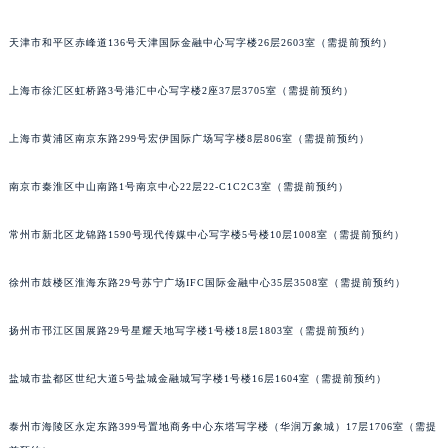
福州市鼓楼区五四路128-1号恒力城写字楼15层03室（需提前预约）
天津市和平区赤峰道136号天津国际金融中心写字楼26层2603室（需提前预约）
成都市锦江区人民东路6号SAC东原中心写字楼24层2406B室（需提前预约）
重庆市江北区观音桥步行街2号融恒时代广场写字楼9层902室（需提前预约）
上海市徐汇区虹桥路3号港汇中心写字楼2座37层3705室（需提前预约）
长沙市芙蓉区定王台街道建湘路393号世茂环球金融中心写字楼（芙蓉广场）10层13室（需提前预约）
郑州市二七区铭功路10号华润大厦写字楼29层2905室（需提前预约）
上海市黄浦区南京东路299号宏伊国际广场写字楼8层806室（需提前预约）
太原市迎泽区解放路15号亨得利名表服务中心（品牌授权店）3层整层（需提前预约）
南京市秦淮区中山南路1号南京中心22层22-C1C2C3室（需提前预约）
沈阳市沈河区中街路137号亨得利名表服务中心（品牌授权店）1层整层（需提前预约）
沈阳市沈河区中街路83号亨得利名表服务中心（品牌授权店）1层整层（需提前预约）
常州市新北区龙锦路1590号现代传媒中心写字楼5号楼10层1008室（需提前预约）
乌鲁木齐市天山区红山路26号时代广场（CCMALL）C座17层17-B（需提前预约）
温州市鹿城区锦绣路1067号置信广场10层1015室（需提前预约）
徐州市鼓楼区淮海东路29号苏宁广场IFC国际金融中心35层3508室（需提前预约）
哈尔滨市道里区友谊西路600号富力中心T2座写字楼29层03室（需提前预约）
大连市中山区人民路15号国际金融大厦7层G室（需提前预约）
扬州市邗江区国展路29号星耀天地写字楼1号楼18层1803室（需提前预约）
佛山市禅城区季华五路57号万科金融中心C座12层1205室（需提前预约）
盐城市盐都区世纪大道5号盐城金融城写字楼1号楼16层1604室（需提前预约）
东莞市东城街道鸿福东路1号民盈国贸中心T1写字楼9层907室（需提前预约）
无锡市梁溪区人民中路139号恒隆广场写字楼1座11层1104室（需提前预约）
泰州市海陵区永定东路399号置地商务中心东塔写字楼（华润万象城）17层1706室（需提
南通市崇川区工农路57号圆融广场写字楼16层1603室（需提前预约）