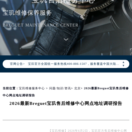
宝玑维修保养服务
BREGUET MAINTENANCE CENTER
2026年8月宝玑中国区售后服务网络优化升级公告
2026年8月宝玑全国官方售后客户服务热线：400-886-1507
▲
官网公告>
宝玑官方全国统一服务热线400-886-1507，服务覆盖中国大陆、香港、澳门、台湾全部区域（非大陆需加拨“+86”）
▼
2026年8月宝玑售后服务中心最新网点地址：
北京市朝阳区建国门外大街甲6号华熙国际中心写字楼D座11层1102室（北京总部）（需提前预约）
当前位置：
宝玑维修服务中心
>
问题/知识/资讯
>
北京
> 2026最新Breguet宝玑售后维修
北京市东城区东长安街1号东方广场写字楼W3座6层602室（需提前预约）
中心网点地址调研报告
天津市和平区赤峰道136号天津国际金融中心写字楼26层2603室（需提前预约）
2026最新Breguet宝玑售后维修中心网点地址调研报告
上海市徐汇区虹桥路3号港汇中心写字楼2座37层3705室（需提前预约）
上海市黄浦区南京东路299号宏伊国际广场写字楼8层806室（需提前预约）
南京市秦淮区中山南路1号（新街口）南京中心写字楼22层C1-1室（需提前预约）
常州市新北区龙锦路1590号现代传媒中心写字楼5号楼10层1008室（需提前预约）
【宝玑维修】2026年6月2日，宝玑官方售后维修中心网