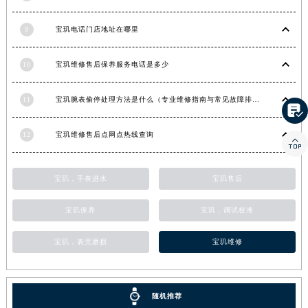
香港特别行政区金钟区中西区金钟道宝玑售后服务中心（需提前预约）
9
宝玑电话门店地址在哪里
香港特别行政区九龙区油尖旺区弥敦道宝玑售后服务中心（需提前预约）
香港特别行政区铜锣湾区湾仔区轩尼诗道宝玑售后服务中心（需提前预约）
10
宝玑维修售后保养服务电话是多少
河南省安阳市文峰区解放大道宝玑售后服务中心（需提前预约）
河南省鹤壁市淇滨区九州路宝玑售后服务中心（需提前预约）
11
宝玑腕表偷停处理方法是什么（专业维修指南与常见故障排查）

河南省济源市沁园街道济水大道宝玑售后服务中心（需提前预约）
河南省焦作市解放区解放路宝玑售后服务中心（需提前预约）
12
宝玑维修售后点网点热线查询

河南省开封市鼓楼区中山路宝玑售后服务中心（需提前预约）
河南省洛阳市西工区中州中路与解放路交叉口宝玑售后服务中心（需提前预约）
宝玑，手表进水
宝玑售后
河南省漯河市源汇区交通路宝玑售后服务中心（需提前预约）
河南省南阳市宛城区范蠡东路与南都路交叉口宝玑售后服务中心（需提前预约）
宝玑保养
宝玑，调试校准
河南省平顶山市卫东区建设路宝玑售后服务中心（需提前预约）
宝玑，表壳磨损
宝玑维修
河南省濮阳市大华龙区开州路绿城路交叉口宝玑售后服务中心（需提前预约）
河南省三门峡市湖滨区和平路宝玑售后服务中心（需提前预约）
河南省商丘市梁园区神火大道宝玑售后服务中心（需提前预约）
随机推荐
河南省新乡市红旗区人民路宝玑售后服务中心（需提前预约）