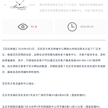
络分布情况再次引起了广泛关注。根据宝玑官网的信息，
徐州市鼓楼区淮海东路29号苏宁广场IFC国际金融中心写字楼35层3508室（需提前预约）
品牌在全球范围内拥有多个服务中心，为客户提供专业、
扬州市邗江区国展路29号星耀天地写字楼1号楼18层1803室（需提前预约）
及时的维修服务。其中，中国地区的客户可以通过宝玑
盐城市盐都区世纪大道5号盐城金融城写字楼1号楼16层1604室（需提前预约）
客…

泰州市海陵区永定东路399号置地商务中心东塔写字楼（华润万象城）17层1706室（需提前预约）
94 次
2026-06-02
宁波市江北区大闸南路500号来福士广场办公楼20层2009室（需提前预约）
杭州市上城区钱江路1366号华润大厦写字楼A座5层503-5室（需提前预约）
金华市金东区东市南街777号金华万达广场写字楼4号楼22层2209室（需提前预约）
【
宝玑维修】2026年6月2日，宝玑官方售后维修中心网络分布情况再次引起了广泛关
绍兴市越城区胜利东路379号世茂天际中心写字楼8层805室（需提前预约）
注。根据宝玑官网的信息，品牌在全球范围内拥有多个服务中心，为客户提供专业、及时
嘉兴市南湖区广益路705号嘉兴世界贸易中心写字楼A座13层1304室（需提前预约）
的维修服务。其中，中国地区的客户可以通过宝玑客户服务热线400-886-1507获得帮
南昌市红谷滩新区红谷中大道998号绿地双子塔（中央广场）A1座办公楼14层07室（需提前预约）
助。此次调研主要基于官方网站的数据，并随机选取了北京市东城区东长安街进行实地探
访，确保信息的准确性和时效性。
济南市历下区经十路11111号华润中心写字楼（万象城）15层1508室（需提前预约）
广州市天河区天河路230号万菱汇国际中心写字楼A塔7层704室（需提前预约）
宝玑官方售后服务中心地址：
广州市越秀区环市东路371-375号世界贸易中心大厦南塔写字楼15层07室（需提前预约）
深圳市罗湖区深南东路5001号华润大厦写字楼17层1701室（需提前预约）
北京市东城区东长安街1号东方广场写字楼W3座6层602室（需提前预约）
惠州市惠城区江北文昌一路7号华贸大厦写字楼1座30层05室（需提前预约）
厦门市思明区湖滨东路95号华润大厦写字楼B座11层1104室（需提前预约）
北京市朝阳区建国门外大街甲6号华熙国际中心写字楼D座11层1102室（需提前预约）