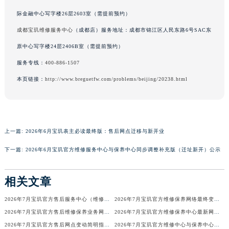
澳门特别行政区风顺堂区南湾大马路宝玑售后服务中心（需提前预约）
际金融中心写字楼26层2603室（需提前预约）
澳门特别行政区花地玛堂区关闸广场宝玑售后服务中心（需提前预约）
成都宝玑维修服务中心
（成都店）服务地址：成都市锦江区人民东路6号SAC东
澳门特别行政区花王堂区大三巴商圈宝玑售后服务中心（需提前预约）
原中心写字楼24层2406B室（需提前预约）
澳门特别行政区嘉模堂区官也街宝玑售后服务中心（需提前预约）
服务专线：
400-886-1507
澳门省路氹城市金光大道宝玑售后服务中心（需提前预约）
本页链接：
http://www.breguetfw.com/problems/beijing/20238.html
澳门特别行政区望德堂区塔石广场宝玑售后服务中心（需提前预约）
福建省福州市鼓楼区五四路128-1号恒力城写字楼15层03室宝玑售后服务中心（需提前预约）
福建省厦门市思明区湖滨东路95号万象城华润大厦B座11层1104室宝玑售后服务中心（需提前预约）
广东省潮州市潮安区新风路与潮汕路交汇处宝玑售后服务中心（需提前预约）
上一篇:
2026年6月宝玑表主必读最终版：售后网点迁移与新开业
广东省广州市天河区天河路230号万菱汇国际中心A塔7层704室宝玑售后服务中心（需提前预约）
下一篇:
2026年6月宝玑官方维修服务中心与保养中心同步调整补充版（迁址新开）公示
广东省广州市越秀区环市东路371-375号世界贸易中心大厦南塔15层1507室宝玑售后服务中心（需提前预约）
广东省河源市源城区越王大道宝玑售后服务中心（需提前预约）
相关文章
广东省惠州市惠城区江北文昌一路7号华贸大厦1座30层3005室宝玑售后服务中心（需提前预约）
广东省江门市蓬江区广场西路宝玑售后服务中心（需提前预约）
2026年7月宝玑官方售后服务中心（维修保养）迁址及新开补充最终通告
2026年7月宝玑官方维修保养网络最终变动明细补充版（搬迁+新设）最终确认
广东省揭阳市榕城进贤门步行街宝玑售后服务中心（需提前预约）
2026年7月宝玑官方售后维修保养业务网点变更记录公告发布
2026年7月宝玑官方维修保养中心最新网点清单补充版（含迁址新开）
2026年7月宝玑官方售后网点变动简明指引补充修订（搬迁+新增）
2026年7月宝玑官方维修中心与保养中心网点变动全知道
广东省茂名市电白区水东街道迎宾大道宝玑售后服务中心（需提前预约）