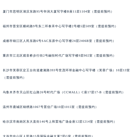
吉林省辽源市龙山区人民大街宝玑售后服务中心（需提前预约）
厦门市思明区湖滨东路95号华润大厦写字楼B座11层1104室（需提前预约）
吉林省梅河口市新华街道梅河大街宝玑售后服务中心（需提前预约）
吉林省四平市铁东区紫气大路与南九经街交汇处宝玑售后服务中心（需提前预约）
福州市晋安区横屿路9号东二环泰禾中心写字楼2号楼5层509室（需提前预约）
吉林省松原市宁江区五环大街宝玑售后服务中心（需提前预约）
吉林省通化市东昌区环通乡江南大街宝玑售后服务中心（需提前预约）
成都市锦江区人民东路6号SAC东原中心写字楼24层2406B室（需提前预约）
吉林省延边市延吉市解放路宝玑售后服务中心（需提前预约）
重庆市江北区观音桥步行街2号融恒时代广场写字楼9层902室（需提前预约）
辽宁省鞍山市铁东区站前街宝玑售后服务中心（需提前预约）
辽宁省本溪市平山区胜利路宝玑售后服务中心（需提前预约）
长沙市芙蓉区定王台街道建湘路393号世茂环球金融中心写字楼（芙蓉广场）10层13室
辽宁省朝阳市双塔区新华路宝玑售后服务中心（需提前预约）
（需提前预约）
辽宁省丹东市振兴区七经街宝玑售后服务中心（需提前预约）
辽宁省抚顺市新抚区东一路宝玑售后服务中心（需提前预约）
乌鲁木齐市天山区红山路26号时代广场（CCMALL）C座17层17-B（需提前预约）
辽宁省阜新市海州区解放大街宝玑售后服务中心（需提前预约）
温州市鹿城区锦绣路1067号置信广场10层1015室（需提前预约）
辽宁省葫芦岛市连山区中央路宝玑售后服务中心（需提前预约）
辽宁省锦州市古塔区中央大街宝玑售后服务中心（需提前预约）
哈尔滨市南岗区东大直街146号上和置地广场金座12层1214室（需提前预约）
辽宁省辽阳市白塔区新运大街宝玑售后服务中心（需提前预约）
辽宁省盘锦市兴隆台区石油大街宝玑售后服务中心（需提前预约）
大连市中山区人民路15号国际金融大厦7层G室（需提前预约）