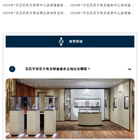
2026年7月宝玑官方保养中心及维修服务点变动对照补充确认终稿文件
2026年7月宝玑官方售后服务中心变动速查（迁址+新增）
广东省梅州市梅江区金燕大道宝玑售后服务中心（需提前预约）
2026年7月宝玑官方售后网点变动常见问题解答（迁址及新增）
2026年7月宝玑官方售后保养中心及维修点最新分布情况（搬迁新开）
广东省清远市清城区湖西路宝玑售后服务中心（需提前预约）
广东省汕头市龙湖区长平路宝玑售后服务中心（需提前预约）
广东省汕尾市城区香洲街道园林社区翠园街宝玑售后服务中心（需提前预约）
推荐阅读
广东省韶关市武江区芙蓉新区与老城中心交汇处宝玑售后服务中心（需提前预约）
广东省深圳市罗湖区深南东路5001号华润大厦17层1701室宝玑售后服务中心（需提前预约）
广东省阳江市江城区东风一路宝玑售后服务中心（需提前预约）
广东省云浮市云城区金山路宝玑售后服务中心（需提前预约）
1
宝玑手表官方售后维修服务点地址在哪呢？
广东省湛江市赤坎区观海北路宝玑售后服务中心（需提前预约）
广东省肇庆市端州区信安大道与砚都大道交汇处宝玑售后服务中心（需提前预约）
广西壮族自治区百色市右江区中山二路宝玑售后服务中心（需提前预约）
广西壮族自治区北海市海城区北京路宝玑售后服务中心（需提前预约）
广西壮族自治区崇左市江州区石景林街道友谊大道与丽川路交汇处宝玑售后服务中心（需提前预约）
广西壮族自治区防城港市港口区金花茶大道宝玑售后服务中心（需提前预约）
广西壮族自治区贵港市港北区港城街道布山大道与仙衣路交叉口宝玑售后服务中心（需提前预约）
广西壮族自治区桂林市秀峰区红岭路宝玑售后服务中心（需提前预约）