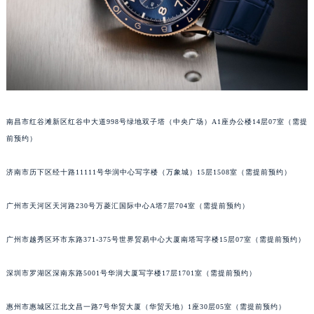
甘肃省兰州市七里河区西津西路16号兰州中心写字楼21层2102室（需提前预约）
重庆市解放碑渝中区民权路28号英利国际金融中心写字楼20层01室（需提前预约）
黑龙江省大庆市萨尔图区会战大街宝玑售后服务中心（需提前预约）
黑龙江省鹤岗市向阳区红军路宝玑售后服务中心（需提前预约）
黑龙江省黑河市爱辉区中央街宝玑售后服务中心（需提前预约）
黑龙江省鸡西市鸡冠区红军路宝玑售后服务中心（需提前预约）
南昌市红谷滩新区红谷中大道998号绿地双子塔（中央广场）A1座办公楼14层07室（需提
黑龙江省佳木斯市向阳区长安路宝玑售后服务中心（需提前预约）
前预约）
黑龙江省牡丹江市东安区太平路宝玑售后服务中心（需提前预约）
黑龙江省七台河市桃山区大同街宝玑售后服务中心（需提前预约）
济南市历下区经十路11111号华润中心写字楼（万象城）15层1508室（需提前预约）
黑龙江省齐齐哈尔市龙沙区龙华路宝玑售后服务中心（需提前预约）
广州市天河区天河路230号万菱汇国际中心A塔7层704室（需提前预约）
黑龙江省双鸭山市尖山区新兴大街宝玑售后服务中心（需提前预约）
黑龙江省绥化市北林区新华街与康庄路交叉口宝玑售后服务中心（需提前预约）
广州市越秀区环市东路371-375号世界贸易中心大厦南塔写字楼15层07室（需提前预约）
黑龙江省伊春市伊美区通河路宝玑售后服务中心（需提前预约）
吉林省白城市洮北区明仁南街宝玑售后服务中心（需提前预约）
深圳市罗湖区深南东路5001号华润大厦写字楼17层1701室（需提前预约）
吉林省白山市浑江区浑江大街宝玑售后服务中心（需提前预约）
惠州市惠城区江北文昌一路7号华贸大厦（华贸天地）1座30层05室（需提前预约）
吉林省吉林市船营区河南街宝玑售后服务中心（需提前预约）