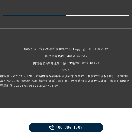
甘肃省合作市人民街宝玑售后服务中心（需提前预约）
甘肃省嘉峪关市雄关区新华中路宝玑售后服务中心（需提前预约）
甘肃省金昌市金川区北京路宝玑售后服务中心（需提前预约）
甘肃省酒泉市肃州区西大街宝玑售后服务中心（需提前预约）
甘肃省临夏市城南街道团结路宝玑售后服务中心（需提前预约）
甘肃省陇南市武都区人民路宝玑售后服务中心（需提前预约）
版权所有:
宝玑售后维修服务中心
Copyright © 2018-2032
甘肃省平凉市崆峒区西大街宝玑售后服务中心（需提前预约）
客户服务热线：
400-886-1507
网站备案/许可证号：陕ICP备2025073640号-8
甘肃省庆阳市西峰区南大街宝玑售后服务中心（需提前预约）
XML
甘肃省天水市秦州区民主路宝玑售后服务中心（需提前预约）
如权利人或知情人士发现本站内容存在事实错误或涉及版权、名誉权等侵权问题，请通过邮
甘肃省武威市凉州区迎宾路宝玑售后服务中心（需提前预约）
箱：2557628530@qq.com 与我们联系，我们将在收到通知后立即依法处理。当前页面信息
更新时间：2026-08-08T20:35:34+08:00
甘肃省张掖市甘州区民乐北路宝玑售后服务中心（需提前预约）
宁夏回族自治区固原市原州区文化街宝玑售后服务中心（需提前预约）
宁夏回族自治区石嘴山市大武口区贺兰山路宝玑售后服务中心（需提前预约）
宁夏回族自治区吴忠市利通区开元大道宝玑售后服务中心（需提前预约）
宁夏回族自治区银川市兴庆区新华东路97号新百中心C馆一层C1-18号商铺宝玑售后服务中心（需提前预约）

400-886-1507
宁夏回族自治区中卫市沙坡头区鼓楼东街宝玑售后服务中心（需提前预约）