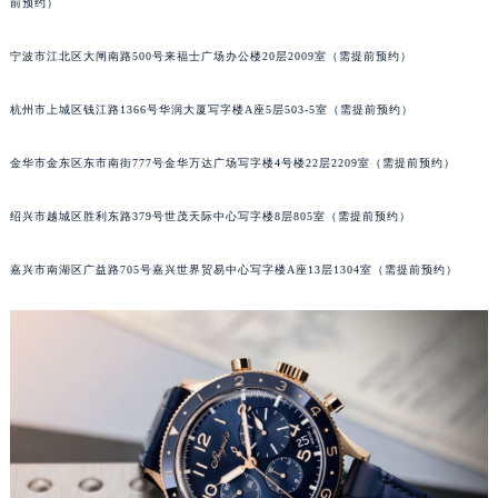
前预约）
苏州市苏州工业园区星港街199号苏州中心办公楼C座22层08室（需提前预约）
武汉市江汉区解放大道686号世界贸易大厦38层09室（需提前预约）
宁波市江北区大闸南路500号来福士广场办公楼20层2009室（需提前预约）
南宁市青秀区金湖路59号地王大厦12楼1224室（需提前预约）
杭州市上城区钱江路1366号华润大厦写字楼A座5层503-5室（需提前预约）
合肥市蜀山区潜山路111号万象城华润大厦B座12楼03室（需提前预约）
泉州市丰泽区宝洲路729号浦西万达中心写字楼A座7楼709室（需提前预约）
金华市金东区东市南街777号金华万达广场写字楼4号楼22层2209室（需提前预约）
青岛市南区山东路6号华润大厦B座22层04室（需提前预约）
烟台市芝罘区胜利路139号万达金融中心A座907室（需提前预约）
绍兴市越城区胜利东路379号世茂天际中心写字楼8层805室（需提前预约）
长春市朝阳区西安大路727号中银大厦A座(旺进大厦)18层09室（需提前预约）
嘉兴市南湖区广益路705号嘉兴世界贸易中心写字楼A座13层1304室（需提前预约）
贵阳市南明区都司高架桥路33号亨特国际金融中心14楼14D（需提前预约）
昆明市盘龙区北京路928号同德昆明广场写字楼10层06室（需提前预约）
石家庄市长安区中山东路39号勒泰中心写字楼B座13层07室（需提前预约）
西安市碑林区南关正街88号华侨城长安国际中心E座6楼10室（需提前预约）
海口市龙华区金贸东路5号海口华润大厦B座17层1707室（需提前预约）
唐山市路南区新华东道100号万达广场写字楼A座10层1002室（需提前预约）
台州市椒江区东海大道1800号腾达中心东1幢20楼2002室（需提前预约）
内蒙古自治区呼和浩特市玉泉区大学西街70号华润万象城写字楼（鄂尔多斯大厦）23层2326室（需提前预约）