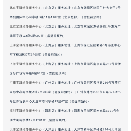
山东省威海市环翠区新威海路89号振华商厦一楼名表维修宝玑售后服务中心（需提前预约）
北京宝玑维修服务中心
（北京店）服务地址：北京市朝阳区建国门外大街甲6号
山东省潍坊市奎文区东风东街宝玑售后服务中心（需提前预约）
华熙国际中心写字楼D座11层1102室（北京总部）（需提前预约）
山东省枣庄市滕州市北辛路与善国路交叉口宝玑售后服务中心（需提前预约）
北京宝玑维修服务中心
（北京店）服务地址：北京市东城区东长安街1号东方广
山东省淄博市张店区金晶大道宝玑售后服务中心（需提前预约）
场写字楼W3座6层602室（需提前预约）
上海市黄浦区南京东路299号宏伊国际广场写字楼8层806室宝玑售后服务中心（需提前预约）
上海宝玑维修服务中心
（上海店）服务地址：上海市徐汇区虹桥路3号港汇中心
上海市徐汇区虹桥路3号港汇中心2座37层3705室宝玑售后服务中心（需提前预约）
写字楼2座37层3705室（需提前预约）
浙江省杭州市上城区钱江路1366号华润大厦A座5层503-5室宝玑售后服务中心（需提前预约）
浙江省湖州市吴兴区劳动路宝玑售后服务中心（需提前预约）
上海宝玑维修服务中心
（上海店）服务地址：上海市黄浦区南京东路299号宏伊
浙江省嘉兴市南湖区广益路705号嘉兴世界贸易中心A座13层1304室宝玑售后服务中心（需提前预约）
国际广场写字楼8层806室（需提前预约）
浙江省金华市金东区东市南街777号金华万达广场4号楼22楼2209室宝玑售后服务中心（需提前预约）
广州宝玑维修服务中心
（广州店）服务地址：广州市天河区天河路230号万菱汇
浙江省丽水市莲都区解放街宝玑售后服务中心（需提前预约）
国际中心写字楼A塔7层704室（需提前预约） | 广州市越秀区环市东路371-375
浙江省宁波市江北区大闸南路500号来福士广场办公楼20层2009室宝玑售后服务中心（需提前预约）
号世界贸易中心大厦南塔写字楼15层07室（需提前预约）
浙江省衢州市柯城区上街宝玑售后服务中心（需提前预约）
深圳宝玑维修服务中心
（深圳店）服务地址：深圳市罗湖区深南东路5001号华
浙江省绍兴市越城区胜利东路379号世茂天际中心写字楼8层805室宝玑售后服务中心（需提前预约）
润大厦写字楼17层1701室（需提前预约）
浙江省舟山市定海区解放东路宝玑售后服务中心（需提前预约）
澳门特别行政区大堂区议事亭前地（新马路）宝玑售后服务中心（需提前预约）
天津宝玑维修服务中心
（天津店）服务地址：天津市和平区赤峰道136号天津国