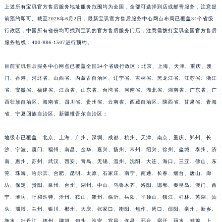
上述所有宝玑官方售后服务地址服务范围均为全国，全部可选择到店或邮寄服务，注意提
安徽省亳州市谯城区魏武大道宝玑售后服务中心（需提前预约）
前预约即可。截至2026年6月2日，最新宝玑官方售后服务中心网点布局已覆盖34个省级
安徽省池州市贵池区长江路宝玑售后服务中心（需提前预约）
行政区，中国所有省份均可找到宝玑的官方售后服务门店，注意需拨打宝玑全国官方售后
安徽省滁州市琅琊区南谯北路宝玑售后服务中心（需提前预约）
服务热线：400-886-1507进行预约。
安徽省阜阳市颍州区颍州北路宝玑售后服务中心（需提前预约）
安徽省淮北市相山区淮海路宝玑售后服务中心（需提前预约）
目前
宝玑售后
服务中心网点已覆盖全国34个省级行政区：北京、上海、天津、重庆、澳
门、香港、河北省、山西省、内蒙古自治区、辽宁省、吉林省、黑龙江省、江苏省、浙江
安徽省淮南市田家庵区国庆中路宝玑售后服务中心（需提前预约）
省、安徽省、福建省、江西省、山东省、台湾省、河南省、湖北省、湖南省、广东省、广
安徽省黄山市屯溪区黄山西路宝玑售后服务中心（需提前预约）
西壮族自治区、海南省、四川省、贵州省、云南省、西藏自治区、陕西省、甘肃省、青海
安徽省六安市金安区解放中路宝玑售后服务中心（需提前预约）
省、宁夏回族自治区、新疆维吾尔自治区；
安徽省马鞍山市雨山区湖南西路宝玑售后服务中心（需提前预约）
安徽省宿州市埇桥区人民中路宝玑售后服务中心（需提前预约）
地级市已覆盖：北京、上海、广州、深圳、成都、杭州、天津、南京、重庆、郑州、长
安徽省铜陵市铜官区石城大道宝玑售后服务中心（需提前预约）
沙、宁波、厦门、福州、南昌、金华、嘉兴、扬州、常州、绍兴、徐州、盐城、泰州、济
南、惠州、苏州、武汉、西安、青岛、无锡、温州、沈阳、大连、海口、三亚、佛山、东
安徽省芜湖市镜湖区中山路步行街宝玑售后服务中心（需提前预约）
莞、珠海、哈尔滨、合肥、昆明、太原、石家庄、南宁、南通、长春、烟台、唐山、廊
安徽省宣城市宣州区叠嶂西路宝玑售后服务中心（需提前预约）
坊、保定、贵阳、泉州、台州、湖州、中山、乌鲁木齐、洛阳、邯郸、秦皇岛、澳门、西
福建省龙岩市新罗区九一南路宝玑售后服务中心（需提前预约）
宁、潍坊、呼和浩特、沧州、鞍山、赣州、临沂、岳阳、平顶山、镇江、桂林、芜湖、汕
福建省南平市建阳区人民西路宝玑售后服务中心（需提前预约）
头、淄博、兰州、银川、郴州、大庆、张家口、衡阳、焦作、周口、邵阳、亳州、新乡、
福建省宁德市蕉城区天湖东路宝玑售后服务中心（需提前预约）
衡水、牡丹江、德州、聊城、包头、淮安、宜昌、许昌、邢台、宿迁、丽水、蚌埠、上