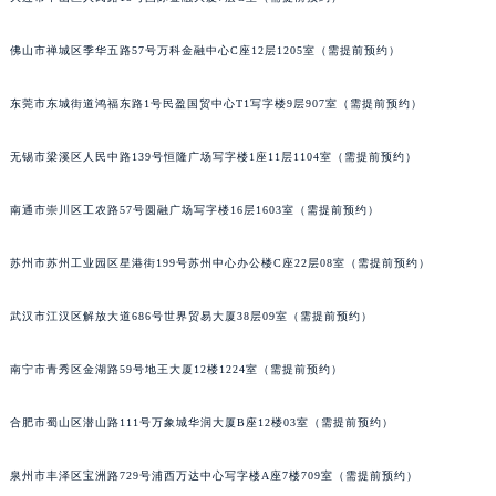
辽宁省铁岭市银州区南马路宝玑售后服务中心（需提前预约）
佛山市禅城区季华五路57号万科金融中心C座12层1205室（需提前预约）
辽宁省营口市站前区市府路与渤海大街交叉口宝玑售后服务中心（需提前预约）
辽宁省沈阳市沈河区中街路137号亨得利名表维修授权店1楼宝玑售后服务中心（需提前预约）
东莞市东城街道鸿福东路1号民盈国贸中心T1写字楼9层907室（需提前预约）
辽宁省沈阳市沈河区中街路83号亨得利名表维修授权店1楼宝玑售后服务中心（需提前预约）
北京市朝阳区建国门外大街甲6号华熙国际中心D座11层1102室宝玑售后服务中心（北京总部）（需提前预约）
无锡市梁溪区人民中路139号恒隆广场写字楼1座11层1104室（需提前预约）
北京市东城区东长安街1号王府井东方广场W3座6层602室宝玑售后服务中心（需提前预约）
河北省保定市竞秀区朝阳北大街北国先天下宝玑售后服务中心（需提前预约）
南通市崇川区工农路57号圆融广场写字楼16层1603室（需提前预约）
内蒙古自治区阿拉善盟市左旗土尔扈特大街宝玑售后服务中心（需提前预约）
苏州市苏州工业园区星港街199号苏州中心办公楼C座22层08室（需提前预约）
内蒙古自治区巴彦淖尔市临河区新华街宝玑售后服务中心（需提前预约）
内蒙古自治区包头市青山区幸福路甲3号王府井百货名表维修宝玑售后服务中心（需提前预约）
武汉市江汉区解放大道686号世界贸易大厦38层09室（需提前预约）
内蒙古自治区赤峰市红山区哈达街宝玑售后服务中心（需提前预约）
内蒙古自治区鄂尔多斯市东胜区伊金霍洛街宝玑售后服务中心（需提前预约）
南宁市青秀区金湖路59号地王大厦12楼1224室（需提前预约）
内蒙古自治区呼伦贝尔市海拉尔区中央街宝玑售后服务中心（需提前预约）
合肥市蜀山区潜山路111号万象城华润大厦B座12楼03室（需提前预约）
内蒙古自治区通辽市科尔沁区明仁大街宝玑售后服务中心（需提前预约）
内蒙古自治区乌海市海勃湾区人民南路宝玑售后服务中心（需提前预约）
泉州市丰泽区宝洲路729号浦西万达中心写字楼A座7楼709室（需提前预约）
内蒙古自治区乌兰察布市集宁区恩和大街宝玑售后服务中心（需提前预约）