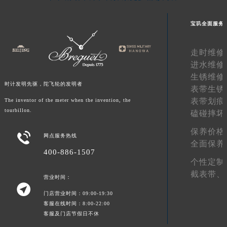
湖南省常德市武陵区人民路宝玑售后服务中心（需提前预约）
宝玑全面服务
湖南省郴州市北湖区国庆北路宝玑售后服务中心（需提前预约）
湖南省衡阳市雁峰区解放路宝玑售后服务中心（需提前预约）
走时维修
湖南省怀化市鹤城区迎丰中路宝玑售后服务中心（需提前预约）
进水维修
湖南省娄底市娄星区长青街宝玑售后服务中心（需提前预约）
生锈维修
湖南省邵阳市双清区东风路宝玑售后服务中心（需提前预约）
时计发明先驱，陀飞轮的发明者
表带生锈
湖南省湘潭市雨湖区莲城大道宝玑售后服务中心（需提前预约）
表带划痕
The inventor of the meter when the invention, the
湖南省益阳市赫山区桃花仑路宝玑售后服务中心（需提前预约）
tourbillon.
磕碰摔坏
湖南省永州市冷水滩区永州大道与中兴路交叉口宝玑售后服务中心（需提前预约）
保养价格

网点服务热线
湖南省岳阳市岳阳楼区东茅岭路宝玑售后服务中心（需提前预约）
全面保养
400-886-1507
湖南省张家界市永定区解放路宝玑售后服务中心（需提前预约）
个性定制
湖南省长沙市芙蓉区建湘路393号世茂环球金融中心写字楼10层1013室宝玑售后服务中心（需提前预约）
截表带、
营业时间：
湖南省株洲市芦淞区建设南路宝玑售后服务中心（需提前预约）

门店营业时间：09:00-19:30
甘肃省白银市白银区北京路宝玑售后服务中心（需提前预约）
客服在线时间：8:00-22:00
甘肃省定西市安定区解放路宝玑售后服务中心（需提前预约）
客服及门店节假日不休
甘肃省敦煌市沙州镇阳关中路宝玑售后服务中心（需提前预约）