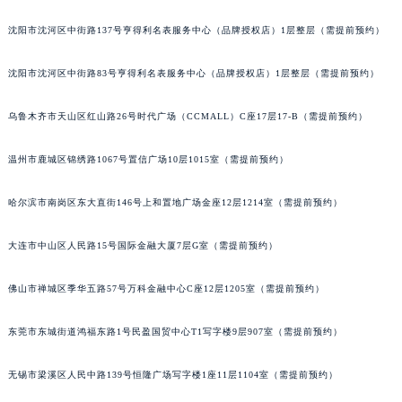
吉林省四平市铁东区紫气大路与南九经街交汇处宝玑售后服务中心（需提前预约）
沈阳市沈河区中街路137号亨得利名表服务中心（品牌授权店）1层整层（需提前预约）
吉林省松原市宁江区五环大街宝玑售后服务中心（需提前预约）
吉林省通化市东昌区环通乡江南大街宝玑售后服务中心（需提前预约）
沈阳市沈河区中街路83号亨得利名表服务中心（品牌授权店）1层整层（需提前预约）
吉林省延边市延吉市解放路宝玑售后服务中心（需提前预约）
乌鲁木齐市天山区红山路26号时代广场（CCMALL）C座17层17-B（需提前预约）
辽宁省鞍山市铁东区站前街宝玑售后服务中心（需提前预约）
辽宁省本溪市平山区胜利路宝玑售后服务中心（需提前预约）
温州市鹿城区锦绣路1067号置信广场10层1015室（需提前预约）
辽宁省朝阳市双塔区新华路宝玑售后服务中心（需提前预约）
辽宁省丹东市振兴区七经街宝玑售后服务中心（需提前预约）
哈尔滨市南岗区东大直街146号上和置地广场金座12层1214室（需提前预约）
辽宁省抚顺市新抚区东一路宝玑售后服务中心（需提前预约）
大连市中山区人民路15号国际金融大厦7层G室（需提前预约）
辽宁省阜新市海州区解放大街宝玑售后服务中心（需提前预约）
辽宁省葫芦岛市连山区中央路宝玑售后服务中心（需提前预约）
佛山市禅城区季华五路57号万科金融中心C座12层1205室（需提前预约）
辽宁省锦州市古塔区中央大街宝玑售后服务中心（需提前预约）
辽宁省辽阳市白塔区新运大街宝玑售后服务中心（需提前预约）
东莞市东城街道鸿福东路1号民盈国贸中心T1写字楼9层907室（需提前预约）
辽宁省盘锦市兴隆台区石油大街宝玑售后服务中心（需提前预约）
辽宁省铁岭市银州区南马路宝玑售后服务中心（需提前预约）
无锡市梁溪区人民中路139号恒隆广场写字楼1座11层1104室（需提前预约）
辽宁省营口市站前区市府路与渤海大街交叉口宝玑售后服务中心（需提前预约）