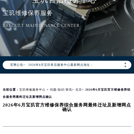
宝玑维修保养服务
BREGUET MAINTENANCE CENTER
2026年8月宝玑中国区售后服务网络优化升级公告
2026年8月宝玑全国官方售后客户服务热线：400-886-1507
宝玑官方全国统一服务热线400-886-1507，服务覆盖中国大陆、香港、澳门、台湾全部区域（非大陆需加拨“+86”）
2026年8月宝玑售后服务中心最新网点地址：
▲
官网公告>
北京市朝阳区建国门外大街甲6号华熙国际中心写字楼D座11层1102室（北京总部）（需提前预约）
▼
北京市东城区东长安街1号东方广场写字楼W3座6层602室（需提前预约）
天津市和平区赤峰道136号天津国际金融中心写字楼26层2603室（需提前预约）
当前位置：
宝玑维修服务中心
>
问题/知识/资讯
>
北京
> 2026年6月宝玑官方维修保养综
上海市徐汇区虹桥路3号港汇中心写字楼2座37层3705室（需提前预约）
合服务网最终迁址及新增网点确认
上海市黄浦区南京东路299号宏伊国际广场写字楼8层806室（需提前预约）
2026年6月宝玑官方维修保养综合服务网最终迁址及新增网点
南京市秦淮区中山南路1号（新街口）南京中心写字楼22层C1-1室（需提前预约）
确认
常州市新北区龙锦路1590号现代传媒中心写字楼5号楼10层1008室（需提前预约）
徐州市鼓楼区淮海东路29号苏宁广场IFC国际金融中心写字楼35层3508室（需提前预约）
扬州市邗江区国展路29号星耀天地写字楼1号楼18层1803室（需提前预约）