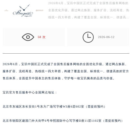
2026年6月，宝玑中国区正式完成了全国售后服务网络的
盐城市盐都区世纪大道5号盐城金融城写字楼1号楼16层1604室（需提前预约）
全面优化升级。通过网点焕新、服务扩容、流程再造、热
泰州市海陵区永定东路399号置地商务中心东塔写字楼（华润万象城）17层1706室（需提前预约）
线统一四大举措，构建了覆盖全国、标准统一、便捷高效
宁波市江北区大闸南路500号来福士广场办公楼20层2009室（需提前预约）
的官方售后体系，全面提升中国表主的售后体验，守护
杭州市上城区钱江路1366号华润大厦写字楼A座5层503-5室（需提前预约）
每…

58 次
2026-06-12
金华市金东区东市南街777号金华万达广场写字楼4号楼22层2209室（需提前预约）
绍兴市越城区胜利东路379号世茂天际中心写字楼8层805室（需提前预约）
嘉兴市南湖区广益路705号嘉兴世界贸易中心写字楼A座13层1304室（需提前预约）
2026年6月，宝玑中国区正式完成了全国售后服务网络的全面优化升级。通过网点焕新、
南昌市红谷滩新区红谷中大道998号绿地双子塔（中央广场）A1座办公楼14层07室（需提前预约）
服务扩容、流程再造、热线统一四大举措，构建了覆盖全国、标准统一、便捷高效的官方
济南市历下区经十路11111号华润中心写字楼（万象城）15层1508室（需提前预约）
售后体系，全面提升中国表主的售后体验，守护每一枚宝玑腕表的品质与价值。
广州市天河区天河路230号万菱汇国际中心写字楼A塔7层704室（需提前预约）
广州市越秀区环市东路371-375号世界贸易中心大厦南塔写字楼15层07室（需提前预约）
宝玑官方售后服务中心全国网点地址：
深圳市罗湖区深南东路5001号华润大厦写字楼17层1701室（需提前预约）
惠州市惠城区江北文昌一路7号华贸大厦写字楼1座30层05室（需提前预约）
北京市东城区东长安街1号东方广场写字楼W3座6层602室（需提前预约）
厦门市思明区湖滨东路95号华润大厦写字楼B座11层1104室（需提前预约）
北京市朝阳区建国门外大街甲6号华熙国际中心写字楼D座11层1102室（需提前预约）
福州市鼓楼区五四路128-1号恒力城写字楼15层03室（需提前预约）
成都市锦江区人民东路6号SAC东原中心写字楼24层2406B室（需提前预约）