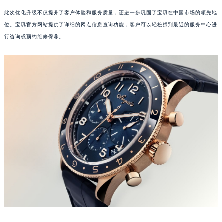
江西省南昌市红谷滩新区红谷中大道998号绿地双子塔（中央广场）A1座办公楼14层1407室宝玑售后服务中心（需提前预约）
此次优化升级不仅提升了客户体验和服务质量，还进一步巩固了宝玑在中国市场的领先地
位。宝玑官方网站提供了详细的网点信息查询功能，客户可以轻松找到最近的服务中心进
江西省萍乡市安源区萍安北大道与康庄路交叉口宝玑售后服务中心（需提前预约）
行咨询或预约维修保养。
江西省上饶市信州区滨江西路宝玑售后服务中心（需提前预约）
江西省新余市渝水区北湖西路宝玑售后服务中心（需提前预约）
江西省宜春市袁州区中山中路宝玑售后服务中心（需提前预约）
江西省鹰潭市月湖区胜利东路宝玑售后服务中心（需提前预约）
山东省德州市德城区东风中路宝玑售后服务中心（需提前预约）
山东省东营市东营区济南路宝玑售后服务中心（需提前预约）
山东省济南市历下区经十路11111号华润中心写字楼（万象城）15层1508室宝玑售后服务中心（需提前预约）
山东省济宁市任城区太白楼路宝玑售后服务中心（需提前预约）
山东省莱芜市文化南路8号银座商城名表维修一楼名表维修宝玑售后服务中心（需提前预约）
山东省临沂市兰山区解放路宝玑售后服务中心（需提前预约）
山东省日照市东港区烟台路宝玑售后服务中心（需提前预约）
山东省泰安市泰山区财源街道泰山大街宝玑售后服务中心（需提前预约）
山东省威海市环翠区新威海路89号振华商厦一楼名表维修宝玑售后服务中心（需提前预约）
山东省潍坊市奎文区东风东街宝玑售后服务中心（需提前预约）