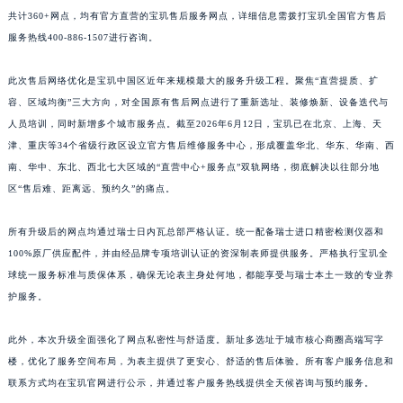
共计360+网点，均有官方直营的宝玑售后服务网点，详细信息需拨打宝玑全国官方售后
福建省漳州市龙文区步港路宝玑售后服务中心（需提前预约）
服务热线400-886-1507进行咨询。
江苏省常州市新北区龙锦路1590号现代传媒中心5号楼10层1008室宝玑售后服务中心（需提前预约）
江苏省淮安市清江浦区淮海北路宝玑售后服务中心（需提前预约）
此次售后网络优化是宝玑中国区近年来规模最大的服务升级工程。聚焦“直营提质、扩
江苏省连云港市海州区通灌北路宝玑售后服务中心（需提前预约）
容、区域均衡”三大方向，对全国原有售后网点进行了重新选址、装修焕新、设备迭代与
江苏省南京市秦淮区中山南路1号南京中心22层22-C1-C3室宝玑售后服务中心（需提前预约）
人员培训，同时新增多个城市服务点。截至2026年6月12日，宝玑已在北京、上海、天
津、重庆等34个省级行政区设立官方售后维修服务中心，形成覆盖华北、华东、华南、西
江苏省宿迁市宿城区西湖路宝玑售后服务中心（需提前预约）
南、华中、东北、西北七大区域的“直营中心+服务点”双轨网络，彻底解决以往部分地
江苏省泰州市海陵区永定东路399号置地商务中心东塔（华润万象城）17层1706室宝玑售后服务中心（需提前预约）
区“售后难、距离远、预约久”的痛点。
江苏省徐州市鼓楼区淮海东路29号苏宁广场IFC国际金融中心35层3508室宝玑售后服务中心（需提前预约）
江苏省盐城市盐都区世纪大道5号盐城金融城写字楼1号楼16层1604室宝玑售后服务中心（需提前预约）
所有升级后的网点均通过瑞士日内瓦总部严格认证。统一配备瑞士进口精密检测仪器和
江苏省扬州市邗江区国展路29号星耀天地写字楼1号楼18层1803室宝玑售后服务中心（需提前预约）
100%原厂供应配件，并由经品牌专项培训认证的资深制表师提供服务。严格执行宝玑全
江苏省镇江市京口区中山东路宝玑售后服务中心（需提前预约）
球统一服务标准与质保体系，确保无论表主身处何地，都能享受与瑞士本土一致的专业养
护服务。
江西省抚州市临川区赣东大道宝玑售后服务中心（需提前预约）
江西省赣州市章贡区文清路宝玑售后服务中心（需提前预约）
此外，本次升级全面强化了网点私密性与舒适度。新址多选址于城市核心商圈高端写字
江西省吉安市吉州区井冈山大道宝玑售后服务中心（需提前预约）
楼，优化了服务空间布局，为表主提供了更安心、舒适的售后体验。所有客户服务信息和
江西省景德镇市珠山区珠山中路宝玑售后服务中心（需提前预约）
联系方式均在宝玑官网进行公示，并通过客户服务热线提供全天候咨询与预约服务。
江西省九江市浔阳区浔阳路宝玑售后服务中心（需提前预约）