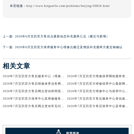
本页链接：
http://www.breguetfw.com/problems/beijing/20818.html
广东省汕头市龙湖区长平路宝玑售后服务中心（需提前预约）
广东省汕尾市城区香洲街道园林社区翠园街宝玑售后服务中心（需提前预约）
广东省韶关市武江区芙蓉新区与老城中心交汇处宝玑售后服务中心（需提前预约）
广东省深圳市罗湖区深南东路5001号华润大厦17层1701室宝玑售后服务中心（需提前预约）
上一篇:
2026年6月宝玑官方售后点最新动态补充最终汇总（搬迁与新增）
广东省阳江市江城区东风一路宝玑售后服务中心（需提前预约）
下一篇:
2026年6月宝玑官方保养服务中心维修点搬迁及增设补充最终方案定稿确认
广东省云浮市云城区金山路宝玑售后服务中心（需提前预约）
广东省湛江市赤坎区观海北路宝玑售后服务中心（需提前预约）
相关文章
广东省肇庆市端州区信安大道与砚都大道交汇处宝玑售后服务中心（需提前预约）
广西壮族自治区百色市右江区中山二路宝玑售后服务中心（需提前预约）
2026年7月宝玑官方售后服务中心（维修保养）迁址及新开补充最终通告
2026年7月宝玑官方维修保养网络最终变动明细补充版（搬迁+新设）最终确认
广西壮族自治区北海市海城区北京路宝玑售后服务中心（需提前预约）
2026年7月宝玑官方售后维修保养业务网点变更记录公告发布
2026年7月宝玑官方维修保养中心最新网点清单补充版（含迁址新开）
广西壮族自治区崇左市江州区石景林街道友谊大道与丽川路交汇处宝玑售后服务中心（需提前预约）
2026年7月宝玑官方售后网点变动简明指引补充修订（搬迁+新增）
2026年7月宝玑官方维修中心与保养中心网点变动全知道
2026年7月宝玑官方保养中心及维修服务点变动对照补充确认终稿文件
2026年7月宝玑官方售后服务中心变动速查（迁址+新增）
广西壮族自治区防城港市港口区金花茶大道宝玑售后服务中心（需提前预约）
2026年7月宝玑官方售后网点变动常见问题解答（迁址及新增）
2026年7月宝玑官方售后保养中心及维修点最新分布情况（搬迁新开）
广西壮族自治区贵港市港北区港城街道布山大道与仙衣路交叉口宝玑售后服务中心（需提前预约）
广西壮族自治区桂林市秀峰区红岭路宝玑售后服务中心（需提前预约）
广西壮族自治区河池市金城江区金城江街道朝阳路宝玑售后服务中心（需提前预约）
广西壮族自治区贺州市八步区城东街道灵峰南路宝玑售后服务中心（需提前预约）
推荐阅读