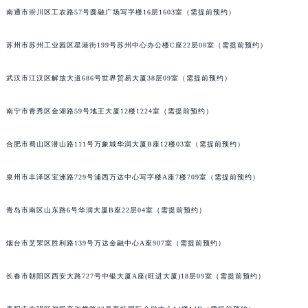
南通市崇川区工农路57号圆融广场写字楼16层1603室（需提前预约）
辽宁省沈阳市沈河区中街路137号亨得利名表维修授权店1楼宝玑售后服务中心（需提前预约）
辽宁省沈阳市沈河区中街路83号亨得利名表维修授权店1楼宝玑售后服务中心（需提前预约）
苏州市苏州工业园区星港街199号苏州中心办公楼C座22层08室（需提前预约）
北京市朝阳区建国门外大街甲6号华熙国际中心D座11层1102室宝玑售后服务中心（北京总部）（需提前预约）
北京市东城区东长安街1号王府井东方广场W3座6层602室宝玑售后服务中心（需提前预约）
武汉市江汉区解放大道686号世界贸易大厦38层09室（需提前预约）
河北省保定市竞秀区朝阳北大街北国先天下宝玑售后服务中心（需提前预约）
南宁市青秀区金湖路59号地王大厦12楼1224室（需提前预约）
内蒙古自治区阿拉善盟市左旗土尔扈特大街宝玑售后服务中心（需提前预约）
内蒙古自治区巴彦淖尔市临河区新华街宝玑售后服务中心（需提前预约）
合肥市蜀山区潜山路111号万象城华润大厦B座12楼03室（需提前预约）
内蒙古自治区包头市青山区幸福路甲3号王府井百货名表维修宝玑售后服务中心（需提前预约）
内蒙古自治区赤峰市红山区哈达街宝玑售后服务中心（需提前预约）
泉州市丰泽区宝洲路729号浦西万达中心写字楼A座7楼709室（需提前预约）
内蒙古自治区鄂尔多斯市东胜区伊金霍洛街宝玑售后服务中心（需提前预约）
内蒙古自治区呼伦贝尔市海拉尔区中央街宝玑售后服务中心（需提前预约）
青岛市南区山东路6号华润大厦B座22层04室（需提前预约）
内蒙古自治区通辽市科尔沁区明仁大街宝玑售后服务中心（需提前预约）
烟台市芝罘区胜利路139号万达金融中心A座907室（需提前预约）
内蒙古自治区乌海市海勃湾区人民南路宝玑售后服务中心（需提前预约）
内蒙古自治区乌兰察布市集宁区恩和大街宝玑售后服务中心（需提前预约）
长春市朝阳区西安大路727号中银大厦A座(旺进大厦)18层09室（需提前预约）
内蒙古自治区锡林郭勒盟市锡林浩特市光明街与额尔敦路交叉口宝玑售后服务中心（需提前预约）
内蒙古自治区兴安盟市乌兰浩特市兴安大街宝玑售后服务中心（需提前预约）