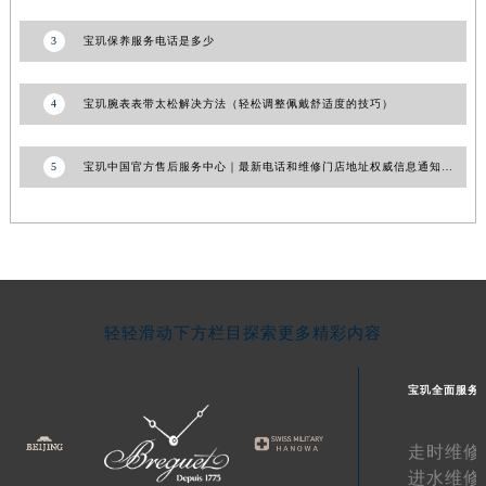
湖南省衡阳市雁峰区解放路宝玑售后服务中心（需提前预约）
3
宝玑保养服务电话是多少
湖南省怀化市鹤城区迎丰中路宝玑售后服务中心（需提前预约）
湖南省娄底市娄星区长青街宝玑售后服务中心（需提前预约）
4
宝玑腕表表带太松解决方法（轻松调整佩戴舒适度的技巧）
湖南省邵阳市双清区东风路宝玑售后服务中心（需提前预约）
湖南省湘潭市雨湖区莲城大道宝玑售后服务中心（需提前预约）
5
宝玑中国官方售后服务中心｜最新电话和维修门店地址权威信息通知（2026年7月更新）
湖南省益阳市赫山区桃花仑路宝玑售后服务中心（需提前预约）
湖南省永州市冷水滩区永州大道与中兴路交叉口宝玑售后服务中心（需提前预约）
湖南省岳阳市岳阳楼区东茅岭路宝玑售后服务中心（需提前预约）
湖南省张家界市永定区解放路宝玑售后服务中心（需提前预约）
湖南省长沙市芙蓉区建湘路393号世茂环球金融中心写字楼10层1013室宝玑售后服务中心（需提前预约）
湖南省株洲市芦淞区建设南路宝玑售后服务中心（需提前预约）
轻轻滑动下方栏目探索更多精彩内容
甘肃省白银市白银区北京路宝玑售后服务中心（需提前预约）
甘肃省定西市安定区解放路宝玑售后服务中心（需提前预约）
宝玑全面服务
甘肃省敦煌市沙州镇阳关中路宝玑售后服务中心（需提前预约）
走时维修
甘肃省合作市人民街宝玑售后服务中心（需提前预约）
进水维修
甘肃省嘉峪关市雄关区新华中路宝玑售后服务中心（需提前预约）