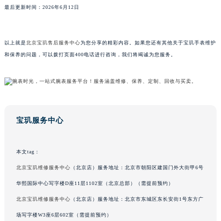
最后更新时间：2026年6月12日
山东省枣庄市滕州市北辛路与善国路交叉口宝玑售后服务中心（需提前预约）
山东省淄博市张店区金晶大道宝玑售后服务中心（需提前预约）
上海市黄浦区南京东路299号宏伊国际广场写字楼8层806室宝玑售后服务中心（需提前预约）
以上就是
北京宝玑售后服务中心
为您分享的精彩内容。如果您还有其他关于宝玑手表维护
上海市徐汇区虹桥路3号港汇中心2座37层3705室宝玑售后服务中心（需提前预约）
和保养的问题，可以拨打页面400电话进行咨询，我们将竭诚为您服务。
浙江省杭州市上城区钱江路1366号华润大厦A座5层503-5室宝玑售后服务中心（需提前预约）
浙江省湖州市吴兴区劳动路宝玑售后服务中心（需提前预约）
浙江省嘉兴市南湖区广益路705号嘉兴世界贸易中心A座13层1304室宝玑售后服务中心（需提前预约）
浙江省金华市金东区东市南街777号金华万达广场4号楼22楼2209室宝玑售后服务中心（需提前预约）
宝玑服务中心
浙江省丽水市莲都区解放街宝玑售后服务中心（需提前预约）
浙江省宁波市江北区大闸南路500号来福士广场办公楼20层2009室宝玑售后服务中心（需提前预约）
浙江省衢州市柯城区上街宝玑售后服务中心（需提前预约）
本文tag：
浙江省绍兴市越城区胜利东路379号世茂天际中心写字楼8层805室宝玑售后服务中心（需提前预约）
北京宝玑维修服务中心
（北京店）服务地址：北京市朝阳区建国门外大街甲6号
浙江省舟山市定海区解放东路宝玑售后服务中心（需提前预约）
华熙国际中心写字楼D座11层1102室（北京总部）（需提前预约）
澳门特别行政区大堂区议事亭前地（新马路）宝玑售后服务中心（需提前预约）
北京宝玑维修服务中心
（北京店）服务地址：北京市东城区东长安街1号东方广
澳门特别行政区风顺堂区南湾大马路宝玑售后服务中心（需提前预约）
场写字楼W3座6层602室（需提前预约）
澳门特别行政区花地玛堂区关闸广场宝玑售后服务中心（需提前预约）