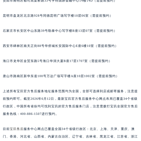
贵阳市南明区都司高架桥路33号亨特国际金融中心14楼14D（需提前预约）
山西省大同市平城区迎宾街宝玑售后服务中心（需提前预约）
昆明市盘龙区北京路928号同德昆明广场写字楼10层06室（需提前预约）
山西省晋城市城区黄华街宝玑售后服务中心（需提前预约）
山西省晋中市榆次区顺城街宝玑售后服务中心（需提前预约）
石家庄市长安区中山东路39号勒泰中心写字楼B座13层07室（需提前预约）
山西省临汾市尧都区解放路宝玑售后服务中心（需提前预约）
山西省吕梁市离石区永宁中路与建设街交叉口宝玑售后服务中心（需提前预约）
西安市碑林区南关正街88号华侨城长安国际中心E座6楼10室（需提前预约）
山西省朔州市朔城区怡西路与鄯阳西街交汇处宝玑售后服务中心（需提前预约）
山西省忻州市忻府区和平东街与七一南路交叉口宝玑售后服务中心（需提前预约）
海口市龙华区金贸东路5号海口华润大厦B座17层1707室（需提前预约）
山西省阳泉市郊区平阳东街与新城大道交叉口宝玑售后服务中心（需提前预约）
唐山市路南区新华东道100号万达广场写字楼A座10层1002室（需提前预约）
山西省运城市盐湖区河东街宝玑售后服务中心（需提前预约）
山西省长治市潞州区英雄中路宝玑售后服务中心（需提前预约）
上述所有宝玑官方售后服务地址服务范围均为全国，全部可选择到店或邮寄服务，注意提
山西省太原市迎泽区迎泽街道解放路15号亨得利名表维修授权店3楼宝玑售后服务中心（需提前预约）
前预约即可。截至2026年6月12日，最新宝玑官方售后服务中心网点布局已覆盖34个省级
天津市和平区赤峰道136号天津国际金融中心26层2603室宝玑售后服务中心（需提前预约）
行政区，中国所有省份均可找到宝玑的官方售后服务门店，注意需拨打宝玑全国官方售后
安徽省安庆市迎江区人民路宝玑售后服务中心（需提前预约）
服务热线：400-886-1507进行预约。
安徽省蚌埠市蚌山区淮河路宝玑售后服务中心（需提前预约）
目前
宝玑售后
服务中心网点已覆盖全国34个省级行政区：北京、上海、天津、重庆、澳
安徽省亳州市谯城区魏武大道宝玑售后服务中心（需提前预约）
门、香港、河北省、山西省、内蒙古自治区、辽宁省、吉林省、黑龙江省、江苏省、浙江
安徽省池州市贵池区长江路宝玑售后服务中心（需提前预约）