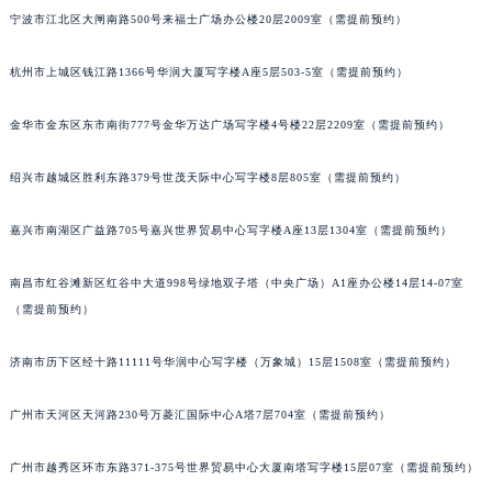
宁波市江北区大闸南路500号来福士广场办公楼20层2009室（需提前预约）
南宁市青秀区金湖路59号地王大厦12楼1224室（需提前预约）
合肥市蜀山区潜山路111号万象城华润大厦B座12楼03室（需提前预约）
杭州市上城区钱江路1366号华润大厦写字楼A座5层503-5室（需提前预约）
泉州市丰泽区宝洲路729号浦西万达中心写字楼A座7楼709室（需提前预约）
青岛市南区山东路6号华润大厦B座22层04室（需提前预约）
金华市金东区东市南街777号金华万达广场写字楼4号楼22层2209室（需提前预约）
烟台市芝罘区胜利路139号万达金融中心A座907室（需提前预约）
绍兴市越城区胜利东路379号世茂天际中心写字楼8层805室（需提前预约）
长春市朝阳区西安大路727号中银大厦A座(旺进大厦)18层09室（需提前预约）
贵阳市南明区都司高架桥路33号亨特国际金融中心14楼14D（需提前预约）
嘉兴市南湖区广益路705号嘉兴世界贸易中心写字楼A座13层1304室（需提前预约）
昆明市盘龙区北京路928号同德昆明广场写字楼10层06室（需提前预约）
石家庄市长安区中山东路39号勒泰中心写字楼B座13层07室（需提前预约）
南昌市红谷滩新区红谷中大道998号绿地双子塔（中央广场）A1座办公楼14层14-07室
西安市碑林区南关正街88号华侨城长安国际中心E座6楼10室（需提前预约）
（需提前预约）
海口市龙华区金贸东路5号海口华润大厦B座17层1707室（需提前预约）
济南市历下区经十路11111号华润中心写字楼（万象城）15层1508室（需提前预约）
唐山市路南区新华东道100号万达广场写字楼A座10层1002室（需提前预约）
台州市椒江区东海大道1800号腾达中心东1幢20楼2002室（需提前预约）
广州市天河区天河路230号万菱汇国际中心A塔7层704室（需提前预约）
内蒙古自治区呼和浩特市玉泉区大学西街70号华润万象城写字楼（鄂尔多斯大厦）23层2326室（需提前预约）
甘肃省兰州市七里河区西津西路16号兰州中心写字楼21层2102室（需提前预约）
广州市越秀区环市东路371-375号世界贸易中心大厦南塔写字楼15层07室（需提前预约）
重庆市解放碑渝中区民权路28号英利国际金融中心写字楼20层01室（需提前预约）