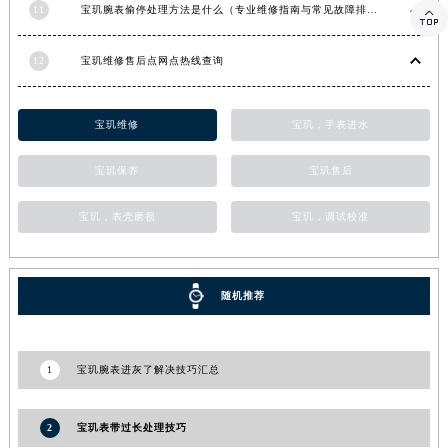
11
宝玑腕表偷停处理方法是什么（专业维修指南与常见故障排查）

河南省郑州市二七区民主路10号华润大厦29层2905室宝玑售后服务中心（需提前预约）
河南省周口市川汇区七一路宝玑售后服务中心（需提前预约）
12
宝玑维修售后点网点热线查询
河南省驻马店市驿城区乐山大道与置地大道交叉口宝玑售后服务中心（需提前预约）
湖北省鄂州市鄂城区文星大道宝玑售后服务中心（需提前预约）
宝玑维修
宝玑，手表进水
湖北省黄冈市黄州区赤壁大道宝玑售后服务中心（需提前预约）
湖北省黄石市黄石港区武汉路宝玑售后服务中心（需提前预约）
宝玑保养
宝玑售后
湖北省荆门市东宝中天街步行街宝玑售后服务中心（需提前预约）
宝玑，表壳磨损
宝玑，调试校准
湖北省荆州市荆州区荆中路宝玑售后服务中心（需提前预约）
湖北省十堰市茅箭区人民北路宝玑售后服务中心（需提前预约）
湖北省随州市曾都区青年路宝玑售后服务中心（需提前预约）
随机推荐
湖北省咸宁市咸安区长安大道宝玑售后服务中心（需提前预约）
湖北省襄阳市樊城区长虹路与人民路交叉口宝玑售后服务中心（需提前预约）
湖北省孝感市孝南区复兴大道宝玑售后服务中心（需提前预约）
1
宝玑腕表进灰了解决技巧汇总
湖北省宜昌市西陵区夷陵大道与港窑路宝玑售后服务中心（需提前预约）
湖南省常德市武陵区人民路宝玑售后服务中心（需提前预约）
2
宝玑表带过长处理技巧
湖南省郴州市北湖区国庆北路宝玑售后服务中心（需提前预约）