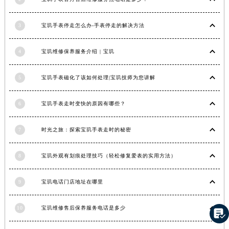
香港特别行政区铜锣湾区湾仔区轩尼诗道宝玑售后服务中心（需提前预约）
3
宝玑手表停走怎么办-手表停走的解决方法
河南省安阳市文峰区解放大道宝玑售后服务中心（需提前预约）
河南省鹤壁市淇滨区九州路宝玑售后服务中心（需提前预约）
4
宝玑维修保养服务介绍 | 宝玑
河南省济源市沁园街道济水大道宝玑售后服务中心（需提前预约）
河南省焦作市解放区解放路宝玑售后服务中心（需提前预约）
5
宝玑手表磁化了该如何处理|宝玑技师为您讲解
河南省开封市鼓楼区中山路宝玑售后服务中心（需提前预约）
河南省洛阳市西工区中州中路与解放路交叉口宝玑售后服务中心（需提前预约）
6
宝玑手表走时变快的原因有哪些？
河南省漯河市源汇区交通路宝玑售后服务中心（需提前预约）
河南省南阳市宛城区范蠡东路与南都路交叉口宝玑售后服务中心（需提前预约）
7
时光之旅：探索宝玑手表走时的秘密
河南省平顶山市卫东区建设路宝玑售后服务中心（需提前预约）
河南省濮阳市大华龙区开州路绿城路交叉口宝玑售后服务中心（需提前预约）
8
宝玑外观有划痕处理技巧（轻松修复爱表的实用方法）
河南省三门峡市湖滨区和平路宝玑售后服务中心（需提前预约）
9
宝玑电话门店地址在哪里
河南省商丘市梁园区神火大道宝玑售后服务中心（需提前预约）
河南省新乡市红旗区人民路宝玑售后服务中心（需提前预约）
10
宝玑维修售后保养服务电话是多少

河南省信阳市浉河区东方红大道宝玑售后服务中心（需提前预约）
河南省许昌市魏都区建安大道与八龙路交叉口宝玑售后服务中心（需提前预约）