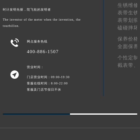
生锈维修
甘肃省金昌市金川区北京路宝玑售后服务中心（需提前预约）
时计发明先驱，陀飞轮的发明者
表带生锈
甘肃省酒泉市肃州区西大街宝玑售后服务中心（需提前预约）
表带划痕
The inventor of the meter when the invention, the
甘肃省临夏市城南街道团结路宝玑售后服务中心（需提前预约）
tourbillon.
磕碰摔坏
甘肃省陇南市武都区人民路宝玑售后服务中心（需提前预约）
保养价格

网点服务热线
甘肃省平凉市崆峒区西大街宝玑售后服务中心（需提前预约）
全面保养
甘肃省庆阳市西峰区南大街宝玑售后服务中心（需提前预约）
400-886-1507
个性定制
甘肃省天水市秦州区民主路宝玑售后服务中心（需提前预约）
截表带、
营业时间：
甘肃省武威市凉州区迎宾路宝玑售后服务中心（需提前预约）

甘肃省张掖市甘州区民乐北路宝玑售后服务中心（需提前预约）
门店营业时间：09:00-19:30
客服在线时间：8:00-22:00
宁夏回族自治区固原市原州区文化街宝玑售后服务中心（需提前预约）
客服及门店节假日不休
宁夏回族自治区石嘴山市大武口区贺兰山路宝玑售后服务中心（需提前预约）
宁夏回族自治区吴忠市利通区开元大道宝玑售后服务中心（需提前预约）
宁夏回族自治区银川市兴庆区新华东路97号新百中心C馆一层C1-18号商铺宝玑售后服务中心（需提前预约）
宁夏回族自治区中卫市沙坡头区鼓楼东街宝玑售后服务中心（需提前预约）
青海省果洛藏族自治州玛沁县团结路宝玑售后服务中心（需提前预约）
青海省海北藏族自治州海晏县将军路宝玑售后服务中心（需提前预约）