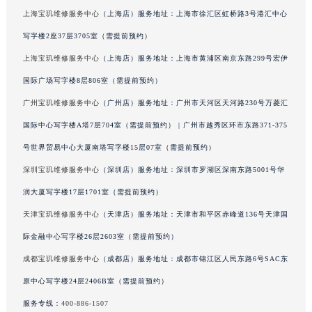
上海宝玑维修服务中心
（上海店）服务地址：上海市徐汇区虹桥路3号港汇中心
澳门特别行政区花王堂区大三巴商圈宝玑售后服务中心（需提前预约）
澳门特别行政区嘉模堂区官也街宝玑售后服务中心（需提前预约）
写字楼2座37层3705室（需提前预约）
澳门省路氹城市金光大道宝玑售后服务中心（需提前预约）
上海宝玑维修服务中心
（上海店）服务地址：上海市黄浦区南京东路299号宏伊
澳门特别行政区望德堂区塔石广场宝玑售后服务中心（需提前预约）
国际广场写字楼8层806室（需提前预约）
福建省福州市鼓楼区五四路128-1号恒力城写字楼15层03室宝玑售后服务中心（需提前预约）
广州宝玑维修服务中心
（广州店）服务地址：广州市天河区天河路230号万菱汇
福建省厦门市思明区湖滨东路95号万象城华润大厦B座11层1104室宝玑售后服务中心（需提前预约）
国际中心写字楼A塔7层704室（需提前预约） | 广州市越秀区环市东路371-375
广东省潮州市潮安区新风路与潮汕路交汇处宝玑售后服务中心（需提前预约）
号世界贸易中心大厦南塔写字楼15层07室（需提前预约）
广东省广州市天河区天河路230号万菱汇国际中心A塔7层704室宝玑售后服务中心（需提前预约）
深圳宝玑维修服务中心
（深圳店）服务地址：深圳市罗湖区深南东路5001号华
广东省广州市越秀区环市东路371-375号世界贸易中心大厦南塔15层1507室宝玑售后服务中心（需提前预约）
广东省河源市源城区越王大道宝玑售后服务中心（需提前预约）
润大厦写字楼17层1701室（需提前预约）
广东省惠州市惠城区江北文昌一路7号华贸大厦1座30层3005室宝玑售后服务中心（需提前预约）
天津宝玑维修服务中心
（天津店）服务地址：天津市和平区赤峰道136号天津国
广东省江门市蓬江区广场西路宝玑售后服务中心（需提前预约）
际金融中心写字楼26层2603室（需提前预约）
广东省揭阳市榕城进贤门步行街宝玑售后服务中心（需提前预约）
成都宝玑维修服务中心
（成都店）服务地址：成都市锦江区人民东路6号SAC东
广东省茂名市电白区水东街道迎宾大道宝玑售后服务中心（需提前预约）
原中心写字楼24层2406B室（需提前预约）
广东省梅州市梅江区金燕大道宝玑售后服务中心（需提前预约）
服务专线：
400-886-1507
广东省清远市清城区湖西路宝玑售后服务中心（需提前预约）