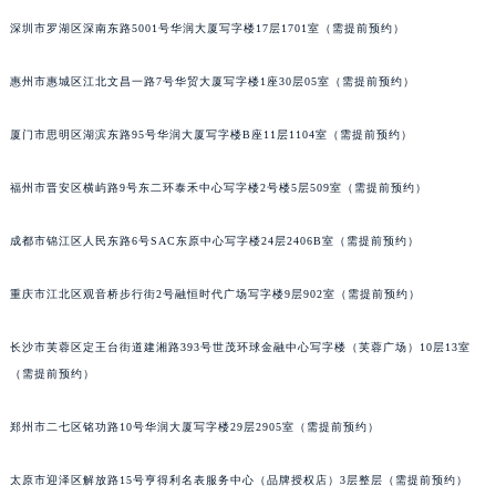
黑龙江省大庆市萨尔图区会战大街宝玑售后服务中心（需提前预约）
深圳市罗湖区深南东路5001号华润大厦写字楼17层1701室（需提前预约）
黑龙江省鹤岗市向阳区红军路宝玑售后服务中心（需提前预约）
惠州市惠城区江北文昌一路7号华贸大厦写字楼1座30层05室（需提前预约）
黑龙江省黑河市爱辉区中央街宝玑售后服务中心（需提前预约）
黑龙江省鸡西市鸡冠区红军路宝玑售后服务中心（需提前预约）
厦门市思明区湖滨东路95号华润大厦写字楼B座11层1104室（需提前预约）
黑龙江省佳木斯市向阳区长安路宝玑售后服务中心（需提前预约）
黑龙江省牡丹江市东安区太平路宝玑售后服务中心（需提前预约）
福州市晋安区横屿路9号东二环泰禾中心写字楼2号楼5层509室（需提前预约）
黑龙江省七台河市桃山区大同街宝玑售后服务中心（需提前预约）
成都市锦江区人民东路6号SAC东原中心写字楼24层2406B室（需提前预约）
黑龙江省齐齐哈尔市龙沙区龙华路宝玑售后服务中心（需提前预约）
黑龙江省双鸭山市尖山区新兴大街宝玑售后服务中心（需提前预约）
重庆市江北区观音桥步行街2号融恒时代广场写字楼9层902室（需提前预约）
黑龙江省绥化市北林区新华街与康庄路交叉口宝玑售后服务中心（需提前预约）
黑龙江省伊春市伊美区通河路宝玑售后服务中心（需提前预约）
长沙市芙蓉区定王台街道建湘路393号世茂环球金融中心写字楼（芙蓉广场）10层13室
吉林省白城市洮北区明仁南街宝玑售后服务中心（需提前预约）
（需提前预约）
吉林省白山市浑江区浑江大街宝玑售后服务中心（需提前预约）
郑州市二七区铭功路10号华润大厦写字楼29层2905室（需提前预约）
吉林省吉林市船营区河南街宝玑售后服务中心（需提前预约）
吉林省辽源市龙山区人民大街宝玑售后服务中心（需提前预约）
太原市迎泽区解放路15号亨得利名表服务中心（品牌授权店）3层整层（需提前预约）
吉林省梅河口市新华街道梅河大街宝玑售后服务中心（需提前预约）