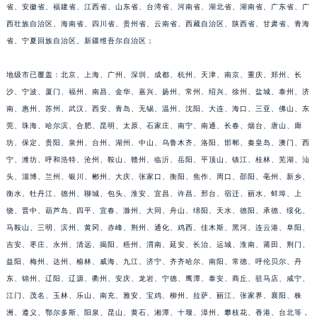
省、安徽省、福建省、江西省、山东省、台湾省、河南省、湖北省、湖南省、广东省、广
安徽省滁州市琅琊区南谯北路宝玑售后服务中心（需提前预约）
西壮族自治区、海南省、四川省、贵州省、云南省、西藏自治区、陕西省、甘肃省、青海
安徽省阜阳市颍州区颍州北路宝玑售后服务中心（需提前预约）
省、宁夏回族自治区、新疆维吾尔自治区；
安徽省淮北市相山区淮海路宝玑售后服务中心（需提前预约）
地级市已覆盖：北京、上海、广州、深圳、成都、杭州、天津、南京、重庆、郑州、长
安徽省淮南市田家庵区国庆中路宝玑售后服务中心（需提前预约）
沙、宁波、厦门、福州、南昌、金华、嘉兴、扬州、常州、绍兴、徐州、盐城、泰州、济
安徽省黄山市屯溪区黄山西路宝玑售后服务中心（需提前预约）
南、惠州、苏州、武汉、西安、青岛、无锡、温州、沈阳、大连、海口、三亚、佛山、东
安徽省六安市金安区解放中路宝玑售后服务中心（需提前预约）
莞、珠海、哈尔滨、合肥、昆明、太原、石家庄、南宁、南通、长春、烟台、唐山、廊
安徽省马鞍山市雨山区湖南西路宝玑售后服务中心（需提前预约）
坊、保定、贵阳、泉州、台州、湖州、中山、乌鲁木齐、洛阳、邯郸、秦皇岛、澳门、西
安徽省宿州市埇桥区人民中路宝玑售后服务中心（需提前预约）
宁、潍坊、呼和浩特、沧州、鞍山、赣州、临沂、岳阳、平顶山、镇江、桂林、芜湖、汕
安徽省铜陵市铜官区石城大道宝玑售后服务中心（需提前预约）
头、淄博、兰州、银川、郴州、大庆、张家口、衡阳、焦作、周口、邵阳、亳州、新乡、
衡水、牡丹江、德州、聊城、包头、淮安、宜昌、许昌、邢台、宿迁、丽水、蚌埠、上
安徽省芜湖市镜湖区中山路步行街宝玑售后服务中心（需提前预约）
饶、晋中、葫芦岛、四平、宜春、滁州、大同、舟山、绵阳、天水、德阳、承德、绥化、
安徽省宣城市宣州区叠嶂西路宝玑售后服务中心（需提前预约）
马鞍山、三明、滨州、黄冈、赤峰、荆州、通化、鸡西、佳木斯、黑河、连云港、阜阳、
福建省龙岩市新罗区九一南路宝玑售后服务中心（需提前预约）
吉安、枣庄、永州、清远、揭阳、梧州、渭南、延安、长治、运城、淮南、莆田、荆门、
福建省南平市建阳区人民西路宝玑售后服务中心（需提前预约）
益阳、梅州、达州、榆林、威海、九江、济宁、齐齐哈尔、南阳、常德、呼伦贝尔、丹
福建省宁德市蕉城区天湖东路宝玑售后服务中心（需提前预约）
东、锦州、辽阳、辽源、衢州、安庆、龙岩、宁德、鹰潭、泰安、商丘、驻马店、咸宁、
福建省莆田市城厢区霞林街道荔华东大道宝玑售后服务中心（需提前预约）
江门、茂名、玉林、乐山、南充、雅安、宝鸡、柳州、拉萨、丽江、张家界、襄阳、株
洲、遵义、鄂尔多斯、阳泉、昆山、黄石、湘潭、十堰、漳州、攀枝花、香港、台北等，
福建省三明市三元区东乾二路宝玑售后服务中心（需提前预约）