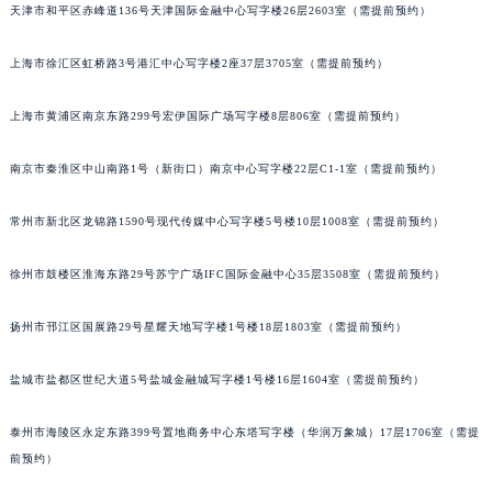
天津市和平区赤峰道136号天津国际金融中心写字楼26层2603室（需提前预约）
重庆市江北区观音桥步行街2号融恒时代广场写字楼9层902室（需提前预约）
长沙市芙蓉区定王台街道建湘路393号世茂环球金融中心写字楼（芙蓉广场）10层13室（需提前预约）
上海市徐汇区虹桥路3号港汇中心写字楼2座37层3705室（需提前预约）
郑州市二七区铭功路10号华润大厦写字楼29层2905室（需提前预约）
上海市黄浦区南京东路299号宏伊国际广场写字楼8层806室（需提前预约）
太原市迎泽区解放路15号亨得利名表服务中心（品牌授权店）3层整层（需提前预约）
沈阳市沈河区中街路137号亨得利名表服务中心（品牌授权店）1层整层（需提前预约）
南京市秦淮区中山南路1号（新街口）南京中心写字楼22层C1-1室（需提前预约）
沈阳市沈河区中街路83号亨得利名表服务中心（品牌授权店）1层整层（需提前预约）
乌鲁木齐市天山区红山路26号时代广场（CCMALL）C座17层17-B（需提前预约）
常州市新北区龙锦路1590号现代传媒中心写字楼5号楼10层1008室（需提前预约）
温州市鹿城区锦绣路1067号置信广场10层1015室（需提前预约）
哈尔滨市道里区友谊西路600号富力中心T2座写字楼29层03室（需提前预约）
徐州市鼓楼区淮海东路29号苏宁广场IFC国际金融中心35层3508室（需提前预约）
大连市中山区人民路15号国际金融大厦7层G室（需提前预约）
扬州市邗江区国展路29号星耀天地写字楼1号楼18层1803室（需提前预约）
佛山市禅城区季华五路57号万科金融中心C座12层1205室（需提前预约）
东莞市东城街道鸿福东路1号民盈国贸中心T1写字楼9层907室（需提前预约）
盐城市盐都区世纪大道5号盐城金融城写字楼1号楼16层1604室（需提前预约）
无锡市梁溪区人民中路139号恒隆广场写字楼1座11层1104室（需提前预约）
南通市崇川区工农路57号圆融广场写字楼16层1603室（需提前预约）
泰州市海陵区永定东路399号置地商务中心东塔写字楼（华润万象城）17层1706室（需提
苏州市苏州工业园区星港街199号苏州中心办公楼C座22层08室（需提前预约）
前预约）
武汉市江汉区解放大道686号世界贸易大厦38层09室（需提前预约）