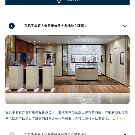
广西壮族自治区来宾市兴宾区桂中大道宝玑售后服务中心（需提前预约）
广西壮族自治区柳州市城中区中山中路宝玑售后服务中心（需提前预约）
广西壮族自治区钦州市钦南区金海湾东大街宝玑售后服务中心（需提前预约）
1
宝玑手表官方售后维修服务点地址在哪呢？
广西壮族自治区梧州市万秀区龙湖镇高旺路宝玑售后服务中心（需提前预约）
广西壮族自治区玉林市玉州区金玉路宝玑售后服务中心（需提前预约）
海南省儋州市儋州市那大镇兰洋北路宝玑售后服务中心（需提前预约）
海南省东方市八所镇解放西路宝玑售后服务中心（需提前预约）
海南省琼海市嘉积镇东风路宝玑售后服务中心（需提前预约）
海南省三沙市西沙区西沙群岛永兴岛北京路宝玑售后服务中心（需提前预约）
海南省三亚市吉阳区迎宾路宝玑售后服务中心（需提前预约）
海南省万宁市万城镇解放路宝玑售后服务中心（需提前预约）
海南省文昌市文城镇教育东路宝玑售后服务中心（需提前预约）
海南省五指山市通什镇三月三大道宝玑售后服务中心（需提前预约）
宝玑手表官方售后维修服务点位于：北京市朝阳区及上海市黄浦区。详细的地址与联
香港特别行政区尖沙咀区油尖旺区广东道宝玑售后服务中心（需提前预约）
系电话您可以通过宝玑官网或官方公众号获取，也可以拨打本站页面上......
详情 >
香港特别行政区金钟区中西区金钟道宝玑售后服务中心（需提前预约）
香港特别行政区九龙区油尖旺区弥敦道宝玑售后服务中心（需提前预约）
2
宝玑手表官方售后维修服务点电话是多少？