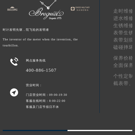
新疆维吾尔自治区阿拉山口市友好路宝玑售后服务中心（需提前预约）
走时维修
新疆维吾尔自治区阿勒泰市解放路宝玑售后服务中心（需提前预约）
进水维修
新疆维吾尔自治区阿图什市光明路宝玑售后服务中心（需提前预约）
生锈维修
时计发明先驱，陀飞轮的发明者
表带生锈
新疆维吾尔自治区白杨市军垦路宝玑售后服务中心（需提前预约）
表带划痕
The inventor of the meter when the invention, the
新疆维吾尔自治区北屯市团结路宝玑售后服务中心（需提前预约）
tourbillon.
磕碰摔坏
新疆维吾尔自治区博乐市博乐市北京路宝玑售后服务中心（需提前预约）
保养价格
新疆维吾尔自治区昌吉市延安北路宝玑售后服务中心（需提前预约）

网点服务热线
全面保养
新疆维吾尔自治区阜康市博峰路宝玑售后服务中心（需提前预约）
400-886-1507
新疆维吾尔自治区哈密市伊州区建国北路宝玑售后服务中心（需提前预约）
个性定制
截表带、
新疆维吾尔自治区和田市和田市北京西路宝玑售后服务中心（需提前预约）
营业时间：

新疆维吾尔自治区胡杨河市胡杨河市胡杨路宝玑售后服务中心（需提前预约）
门店营业时间：09:00-19:30
新疆维吾尔自治区霍尔果斯市亚欧北路宝玑售后服务中心（需提前预约）
客服在线时间：8:00-22:00
客服及门店节假日不休
新疆维吾尔自治区喀什市解放北路宝玑售后服务中心（需提前预约）
新疆维吾尔自治区可克达拉市幸福路宝玑售后服务中心（需提前预约）
新疆维吾尔自治区克拉玛依市克拉玛依区友谊路宝玑售后服务中心（需提前预约）
新疆维吾尔自治区库车市库车市文化东路宝玑售后服务中心（需提前预约）