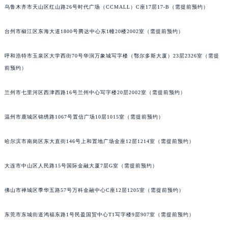
乌鲁木齐市天山区红山路26号时代广场（CCMALL）C座17层17-B（需提前预约）
辽宁省沈阳市沈河区中街路83号亨得利名表维修授权店1楼宝玑售后服务中心（需提前预约）
北京市朝阳区建国门外大街甲6号华熙国际中心D座11层1102室宝玑售后服务中心（北京总部）（需提前预约）
台州市椒江区东海大道1800号腾达中心东1幢20楼2002室（需提前预约）
北京市东城区东长安街1号王府井东方广场W3座6层602室宝玑售后服务中心（需提前预约）
呼和浩特市玉泉区大学西街70号华润万象城写字楼（鄂尔多斯大厦）23层2326室（需提
河北省保定市竞秀区朝阳北大街北国先天下宝玑售后服务中心（需提前预约）
前预约）
内蒙古自治区阿拉善盟市左旗土尔扈特大街宝玑售后服务中心（需提前预约）
内蒙古自治区巴彦淖尔市临河区新华街宝玑售后服务中心（需提前预约）
兰州市七里河区西津西路16号兰州中心写字楼20层2002室（需提前预约）
内蒙古自治区包头市青山区幸福路甲3号王府井百货名表维修宝玑售后服务中心（需提前预约）
内蒙古自治区赤峰市红山区哈达街宝玑售后服务中心（需提前预约）
温州市鹿城区锦绣路1067号置信广场10层1015室（需提前预约）
内蒙古自治区鄂尔多斯市东胜区伊金霍洛街宝玑售后服务中心（需提前预约）
哈尔滨市南岗区东大直街146号上和置地广场金座12层1214室（需提前预约）
内蒙古自治区呼伦贝尔市海拉尔区中央街宝玑售后服务中心（需提前预约）
内蒙古自治区通辽市科尔沁区明仁大街宝玑售后服务中心（需提前预约）
大连市中山区人民路15号国际金融大厦7层G室（需提前预约）
内蒙古自治区乌海市海勃湾区人民南路宝玑售后服务中心（需提前预约）
内蒙古自治区乌兰察布市集宁区恩和大街宝玑售后服务中心（需提前预约）
佛山市禅城区季华五路57号万科金融中心C座12层1205室（需提前预约）
内蒙古自治区锡林郭勒盟市锡林浩特市光明街与额尔敦路交叉口宝玑售后服务中心（需提前预约）
内蒙古自治区兴安盟市乌兰浩特市兴安大街宝玑售后服务中心（需提前预约）
东莞市东城街道鸿福东路1号民盈国贸中心T1写字楼9层907室（需提前预约）
山西省大同市平城区迎宾街宝玑售后服务中心（需提前预约）