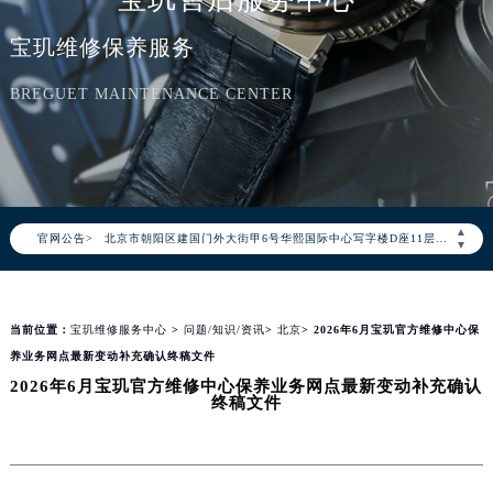
宝玑维修保养服务
2026年8月宝玑中国区售后服务网络优化升级公告
BREGUET MAINTENANCE CENTER
2026年8月宝玑全国官方售后客户服务热线：400-886-1507
宝玑官方全国统一服务热线400-886-1507，服务覆盖中国大陆、香港、澳门、台湾全部区域（非大陆需加拨“+86”）
2026年8月宝玑售后服务中心最新网点地址：
北京市朝阳区建国门外大街甲6号华熙国际中心写字楼D座11层1102室（北京总部）（需提前预约）
▲
官网公告>
北京市东城区东长安街1号东方广场写字楼W3座6层602室（需提前预约）
▼
天津市和平区赤峰道136号天津国际金融中心写字楼26层2603室（需提前预约）
上海市徐汇区虹桥路3号港汇中心写字楼2座37层3705室（需提前预约）
当前位置：
宝玑维修服务中心
>
问题/知识/资讯
>
北京
> 2026年6月宝玑官方维修中心保
上海市黄浦区南京东路299号宏伊国际广场写字楼8层806室（需提前预约）
养业务网点最新变动补充确认终稿文件
南京市秦淮区中山南路1号（新街口）南京中心写字楼22层C1-1室（需提前预约）
2026年6月宝玑官方维修中心保养业务网点最新变动补充确认
常州市新北区龙锦路1590号现代传媒中心写字楼5号楼10层1008室（需提前预约）
终稿文件
徐州市鼓楼区淮海东路29号苏宁广场IFC国际金融中心写字楼35层3508室（需提前预约）
扬州市邗江区国展路29号星耀天地写字楼1号楼18层1803室（需提前预约）
盐城市盐都区世纪大道5号盐城金融城写字楼1号楼16层1604室（需提前预约）