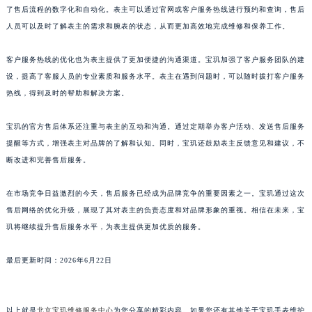
了售后流程的数字化和自动化。表主可以通过官网或客户服务热线进行预约和查询，售后
澳门特别行政区嘉模堂区官也街宝玑售后服务中心（需提前预约）
人员可以及时了解表主的需求和腕表的状态，从而更加高效地完成维修和保养工作。
澳门省路氹城市金光大道宝玑售后服务中心（需提前预约）
澳门特别行政区望德堂区塔石广场宝玑售后服务中心（需提前预约）
客户服务热线的优化也为表主提供了更加便捷的沟通渠道。宝玑加强了客户服务团队的建
设，提高了客服人员的专业素质和服务水平。表主在遇到问题时，可以随时拨打客户服务
福建省福州市鼓楼区五四路128-1号恒力城写字楼15层03室宝玑售后服务中心（需提前预约）
热线，得到及时的帮助和解决方案。
福建省厦门市思明区湖滨东路95号万象城华润大厦B座11层1104室宝玑售后服务中心（需提前预约）
广东省潮州市潮安区新风路与潮汕路交汇处宝玑售后服务中心（需提前预约）
宝玑的官方售后体系还注重与表主的互动和沟通。通过定期举办客户活动、发送售后服务
广东省广州市天河区天河路230号万菱汇国际中心A塔7层704室宝玑售后服务中心（需提前预约）
提醒等方式，增强表主对品牌的了解和认知。同时，宝玑还鼓励表主反馈意见和建议，不
广东省广州市越秀区环市东路371-375号世界贸易中心大厦南塔15层1507室宝玑售后服务中心（需提前预约）
断改进和完善售后服务。
广东省河源市源城区越王大道宝玑售后服务中心（需提前预约）
在市场竞争日益激烈的今天，售后服务已经成为品牌竞争的重要因素之一。宝玑通过这次
广东省惠州市惠城区江北文昌一路7号华贸大厦1座30层3005室宝玑售后服务中心（需提前预约）
售后网络的优化升级，展现了其对表主的负责态度和对品牌形象的重视。相信在未来，宝
广东省江门市蓬江区广场西路宝玑售后服务中心（需提前预约）
玑将继续提升售后服务水平，为表主提供更加优质的服务。
广东省揭阳市榕城进贤门步行街宝玑售后服务中心（需提前预约）
广东省茂名市电白区水东街道迎宾大道宝玑售后服务中心（需提前预约）
最后更新时间：2026年6月22日
广东省梅州市梅江区金燕大道宝玑售后服务中心（需提前预约）
广东省清远市清城区湖西路宝玑售后服务中心（需提前预约）
以上就是
北京宝玑维修服务中心
为您分享的精彩内容。如果您还有其他关于宝玑手表维护
广东省汕头市龙湖区长平路宝玑售后服务中心（需提前预约）