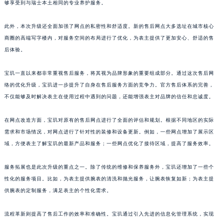
够享受到与瑞士本土相同的专业养护服务。
山东省淄博市张店区金晶大道宝玑售后服务中心（需提前预约）
此外，本次升级还全面加强了网点的私密性和舒适度。新的售后网点大多选址在城市核心
上海市黄浦区南京东路299号宏伊国际广场写字楼8层806室宝玑售后服务中心（需提前预约）
商圈的高端写字楼内，对服务空间的布局进行了优化，为表主提供了更加安心、舒适的售
上海市徐汇区虹桥路3号港汇中心2座37层3705室宝玑售后服务中心（需提前预约）
后体验。
浙江省杭州市上城区钱江路1366号华润大厦A座5层503-5室宝玑售后服务中心（需提前预约）
浙江省湖州市吴兴区劳动路宝玑售后服务中心（需提前预约）
宝玑一直以来都非常重视售后服务，将其视为品牌形象的重要组成部分。通过这次售后网
浙江省嘉兴市南湖区广益路705号嘉兴世界贸易中心A座13层1304室宝玑售后服务中心（需提前预约）
络的优化升级，宝玑进一步提升了自身在售后服务方面的竞争力。官方售后体系的完善，
浙江省金华市金东区东市南街777号金华万达广场4号楼22楼2209室宝玑售后服务中心（需提前预约）
不仅能够及时解决表主在使用过程中遇到的问题，还能增强表主对品牌的信任和忠诚度。
浙江省丽水市莲都区解放街宝玑售后服务中心（需提前预约）
在网点改造方面，宝玑对原有的售后网点进行了全面的评估和规划。根据不同地区的实际
浙江省宁波市江北区大闸南路500号来福士广场办公楼20层2009室宝玑售后服务中心（需提前预约）
需求和市场情况，对网点进行了针对性的装修和设备更新。例如，一些网点增加了展示区
浙江省衢州市柯城区上街宝玑售后服务中心（需提前预约）
域，方便表主了解宝玑的最新产品和服务；一些网点优化了接待区域，提高了服务效率。
浙江省绍兴市越城区胜利东路379号世茂天际中心写字楼8层805室宝玑售后服务中心（需提前预约）
浙江省舟山市定海区解放东路宝玑售后服务中心（需提前预约）
服务拓展也是此次升级的重点之一。除了传统的维修和保养服务外，宝玑还增加了一些个
澳门特别行政区大堂区议事亭前地（新马路）宝玑售后服务中心（需提前预约）
性化的服务项目。比如，为表主提供腕表的清洗和抛光服务，让腕表恢复如新；为表主提
供腕表的定制服务，满足表主的个性化需求。
澳门特别行政区风顺堂区南湾大马路宝玑售后服务中心（需提前预约）
澳门特别行政区花地玛堂区关闸广场宝玑售后服务中心（需提前预约）
流程革新则提高了售后工作的效率和准确性。宝玑通过引入先进的信息化管理系统，实现
澳门特别行政区花王堂区大三巴商圈宝玑售后服务中心（需提前预约）