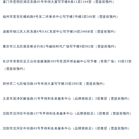
厦门市思明区湖滨东路95号华润大厦写字楼B座11层1104室（需提前预约）
吉林省松原市宁江区五环大街宝玑售后服务中心（需提前预约）
福州市晋安区横屿路9号东二环泰禾中心写字楼2号楼5层509室（需提前预约）
吉林省通化市东昌区环通乡江南大街宝玑售后服务中心（需提前预约）
吉林省延边市延吉市解放路宝玑售后服务中心（需提前预约）
成都市锦江区人民东路6号SAC东原中心写字楼24层2406B室（需提前预约）
辽宁省鞍山市铁东区站前街宝玑售后服务中心（需提前预约）
辽宁省本溪市平山区胜利路宝玑售后服务中心（需提前预约）
重庆市江北区观音桥步行街2号融恒时代广场写字楼9层902室（需提前预约）
辽宁省朝阳市双塔区新华路宝玑售后服务中心（需提前预约）
辽宁省丹东市振兴区七经街宝玑售后服务中心（需提前预约）
长沙市芙蓉区定王台街道建湘路393号世茂环球金融中心写字楼（芙蓉广场）10层13室
（需提前预约）
辽宁省抚顺市新抚区东一路宝玑售后服务中心（需提前预约）
辽宁省阜新市海州区解放大街宝玑售后服务中心（需提前预约）
郑州市二七区铭功路10号华润大厦写字楼29层2905室（需提前预约）
辽宁省葫芦岛市连山区中央路宝玑售后服务中心（需提前预约）
辽宁省锦州市古塔区中央大街宝玑售后服务中心（需提前预约）
太原市迎泽区解放路15号亨得利名表服务中心（品牌授权店）3层整层（需提前预约）
辽宁省辽阳市白塔区新运大街宝玑售后服务中心（需提前预约）
辽宁省盘锦市兴隆台区石油大街宝玑售后服务中心（需提前预约）
沈阳市沈河区中街路137号亨得利名表服务中心（品牌授权店）1层整层（需提前预约）
辽宁省铁岭市银州区南马路宝玑售后服务中心（需提前预约）
沈阳市沈河区中街路83号亨得利名表服务中心（品牌授权店）1层整层（需提前预约）
辽宁省营口市站前区市府路与渤海大街交叉口宝玑售后服务中心（需提前预约）
辽宁省沈阳市沈河区中街路137号亨得利名表维修授权店1楼宝玑售后服务中心（需提前预约）