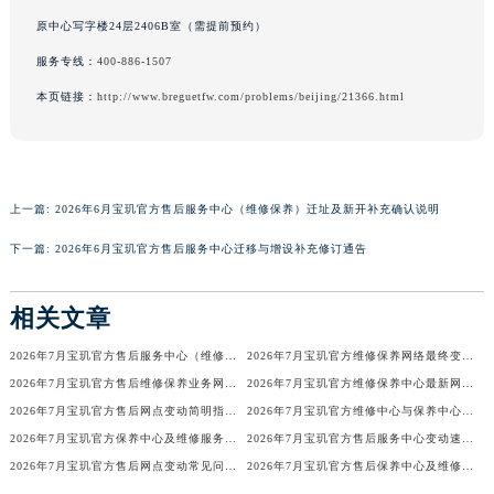
原中心写字楼24层2406B室（需提前预约）
河南省安阳市文峰区解放大道宝玑售后服务中心（需提前预约）
河南省鹤壁市淇滨区九州路宝玑售后服务中心（需提前预约）
服务专线：
400-886-1507
河南省济源市沁园街道济水大道宝玑售后服务中心（需提前预约）
本页链接：
http://www.breguetfw.com/problems/beijing/21366.html
河南省焦作市解放区解放路宝玑售后服务中心（需提前预约）
河南省开封市鼓楼区中山路宝玑售后服务中心（需提前预约）
河南省洛阳市西工区中州中路与解放路交叉口宝玑售后服务中心（需提前预约）
上一篇:
2026年6月宝玑官方售后服务中心（维修保养）迁址及新开补充确认说明
河南省漯河市源汇区交通路宝玑售后服务中心（需提前预约）
河南省南阳市宛城区范蠡东路与南都路交叉口宝玑售后服务中心（需提前预约）
下一篇:
2026年6月宝玑官方售后服务中心迁移与增设补充修订通告
河南省平顶山市卫东区建设路宝玑售后服务中心（需提前预约）
河南省濮阳市大华龙区开州路绿城路交叉口宝玑售后服务中心（需提前预约）
相关文章
河南省三门峡市湖滨区和平路宝玑售后服务中心（需提前预约）
2026年7月宝玑官方售后服务中心（维修保养）迁址及新开补充最终通告
2026年7月宝玑官方维修保养网络最终变动明细补充版（搬迁+新设）最终确认
河南省商丘市梁园区神火大道宝玑售后服务中心（需提前预约）
2026年7月宝玑官方售后维修保养业务网点变更记录公告发布
2026年7月宝玑官方维修保养中心最新网点清单补充版（含迁址新开）
河南省新乡市红旗区人民路宝玑售后服务中心（需提前预约）
2026年7月宝玑官方售后网点变动简明指引补充修订（搬迁+新增）
2026年7月宝玑官方维修中心与保养中心网点变动全知道
河南省信阳市浉河区东方红大道宝玑售后服务中心（需提前预约）
2026年7月宝玑官方保养中心及维修服务点变动对照补充确认终稿文件
2026年7月宝玑官方售后服务中心变动速查（迁址+新增）
河南省许昌市魏都区建安大道与八龙路交叉口宝玑售后服务中心（需提前预约）
2026年7月宝玑官方售后网点变动常见问题解答（迁址及新增）
2026年7月宝玑官方售后保养中心及维修点最新分布情况（搬迁新开）
河南省郑州市二七区民主路10号华润大厦29层2905室宝玑售后服务中心（需提前预约）