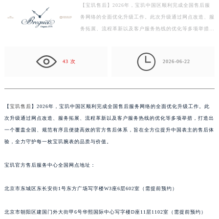
【宝玑售后】2026年，宝玑中国区顺利完成全国售后服
泰州市海陵区永定东路399号置地商务中心东塔写字楼（华润万象城）17层1706室（需提前预约）
务网络的全面优化升级工作。此次升级通过网点改造、服
宁波市江北区大闸南路500号来福士广场办公楼20层2009室（需提前预约）
务拓展、流程革新以及客户服务热线的优化等多项举措，
杭州市上城区钱江路1366号华润大厦写字楼A座5层503-5室（需提前预约）
打造出一个覆盖全国、规范有序且便捷高效的官方售后
体…
金华市金东区东市南街777号金华万达广场写字楼4号楼22层2209室（需提前预约）

43 次
2026-06-22
绍兴市越城区胜利东路379号世茂天际中心写字楼8层805室（需提前预约）
嘉兴市南湖区广益路705号嘉兴世界贸易中心写字楼A座13层1304室（需提前预约）
南昌市红谷滩新区红谷中大道998号绿地双子塔（中央广场）A1座办公楼14层07室（需提前预约）
【
宝玑售后
】2026年，宝玑中国区顺利完成全国售后服务网络的全面优化升级工作。此
济南市历下区经十路11111号华润中心写字楼（万象城）15层1508室（需提前预约）
次升级通过网点改造、服务拓展、流程革新以及客户服务热线的优化等多项举措，打造出
广州市天河区天河路230号万菱汇国际中心写字楼A塔7层704室（需提前预约）
一个覆盖全国、规范有序且便捷高效的官方售后体系，旨在全方位提升中国表主的售后体
广州市越秀区环市东路371-375号世界贸易中心大厦南塔写字楼15层07室（需提前预约）
验，全力守护每一枚宝玑腕表的品质与价值。
深圳市罗湖区深南东路5001号华润大厦写字楼17层1701室（需提前预约）
惠州市惠城区江北文昌一路7号华贸大厦写字楼1座30层05室（需提前预约）
宝玑官方售后服务中心全国网点地址：
厦门市思明区湖滨东路95号华润大厦写字楼B座11层1104室（需提前预约）
北京市东城区东长安街1号东方广场写字楼W3座6层602室（需提前预约）
福州市鼓楼区五四路128-1号恒力城写字楼15层03室（需提前预约）
成都市锦江区人民东路6号SAC东原中心写字楼24层2406B室（需提前预约）
北京市朝阳区建国门外大街甲6号华熙国际中心写字楼D座11层1102室（需提前预约）
重庆市江北区观音桥步行街2号融恒时代广场写字楼9层902室（需提前预约）