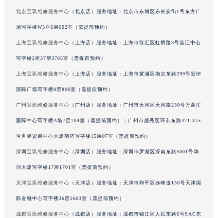
北京宝玑维修服务中心
（北京店）服务地址：北京市东城区东长安街1号东方广
广西壮族自治区柳州市城中区中山中路宝玑售后服务中心（需提前预约）
广西壮族自治区钦州市钦南区金海湾东大街宝玑售后服务中心（需提前预约）
场写字楼W3座6层602室（需提前预约）
广西壮族自治区梧州市万秀区龙湖镇高旺路宝玑售后服务中心（需提前预约）
上海宝玑维修服务中心
（上海店）服务地址：上海市徐汇区虹桥路3号港汇中心
广西壮族自治区玉林市玉州区金玉路宝玑售后服务中心（需提前预约）
写字楼2座37层3705室（需提前预约）
海南省儋州市儋州市那大镇兰洋北路宝玑售后服务中心（需提前预约）
上海宝玑维修服务中心
（上海店）服务地址：上海市黄浦区南京东路299号宏伊
海南省东方市八所镇解放西路宝玑售后服务中心（需提前预约）
国际广场写字楼8层806室（需提前预约）
海南省琼海市嘉积镇东风路宝玑售后服务中心（需提前预约）
广州宝玑维修服务中心
（广州店）服务地址：广州市天河区天河路230号万菱汇
海南省三沙市西沙区西沙群岛永兴岛北京路宝玑售后服务中心（需提前预约）
国际中心写字楼A塔7层704室（需提前预约） | 广州市越秀区环市东路371-375
海南省三亚市吉阳区迎宾路宝玑售后服务中心（需提前预约）
海南省万宁市万城镇解放路宝玑售后服务中心（需提前预约）
号世界贸易中心大厦南塔写字楼15层07室（需提前预约）
海南省文昌市文城镇教育东路宝玑售后服务中心（需提前预约）
深圳宝玑维修服务中心
（深圳店）服务地址：深圳市罗湖区深南东路5001号华
海南省五指山市通什镇三月三大道宝玑售后服务中心（需提前预约）
润大厦写字楼17层1701室（需提前预约）
香港特别行政区尖沙咀区油尖旺区广东道宝玑售后服务中心（需提前预约）
天津宝玑维修服务中心
（天津店）服务地址：天津市和平区赤峰道136号天津国
香港特别行政区金钟区中西区金钟道宝玑售后服务中心（需提前预约）
际金融中心写字楼26层2603室（需提前预约）
香港特别行政区九龙区油尖旺区弥敦道宝玑售后服务中心（需提前预约）
成都宝玑维修服务中心
（成都店）服务地址：成都市锦江区人民东路6号SAC东
香港特别行政区铜锣湾区湾仔区轩尼诗道宝玑售后服务中心（需提前预约）