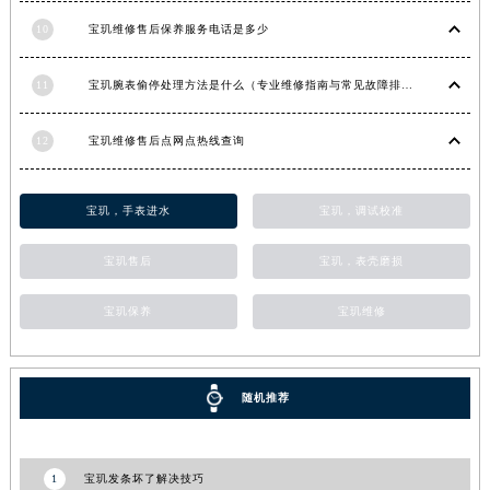
甘肃省酒泉市肃州区西大街宝玑售后服务中心（需提前预约）
10
宝玑维修售后保养服务电话是多少
甘肃省临夏市城南街道团结路宝玑售后服务中心（需提前预约）
11
宝玑腕表偷停处理方法是什么（专业维修指南与常见故障排查）
甘肃省陇南市武都区人民路宝玑售后服务中心（需提前预约）
甘肃省平凉市崆峒区西大街宝玑售后服务中心（需提前预约）
12
宝玑维修售后点网点热线查询
甘肃省庆阳市西峰区南大街宝玑售后服务中心（需提前预约）
甘肃省天水市秦州区民主路宝玑售后服务中心（需提前预约）
宝玑，手表进水
宝玑，调试校准
甘肃省武威市凉州区迎宾路宝玑售后服务中心（需提前预约）
甘肃省张掖市甘州区民乐北路宝玑售后服务中心（需提前预约）
宝玑售后
宝玑，表壳磨损
宁夏回族自治区固原市原州区文化街宝玑售后服务中心（需提前预约）
宁夏回族自治区石嘴山市大武口区贺兰山路宝玑售后服务中心（需提前预约）
宝玑保养
宝玑维修
宁夏回族自治区吴忠市利通区开元大道宝玑售后服务中心（需提前预约）
宁夏回族自治区银川市兴庆区新华东路97号新百中心C馆一层C1-18号商铺宝玑售后服务中心（需提前预约）
宁夏回族自治区中卫市沙坡头区鼓楼东街宝玑售后服务中心（需提前预约）
随机推荐
青海省果洛藏族自治州玛沁县团结路宝玑售后服务中心（需提前预约）
青海省海北藏族自治州海晏县将军路宝玑售后服务中心（需提前预约）
1
宝玑发条坏了解决技巧
青海省海东市乐都区滨河路宝玑售后服务中心（需提前预约）