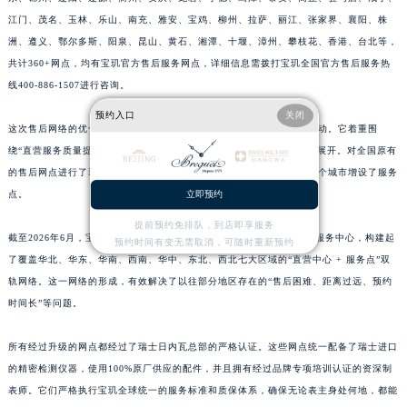
江门、茂名、玉林、乐山、南充、雅安、宝鸡、柳州、拉萨、丽江、张家界、襄阳、株
江西省萍乡市安源区萍安北大道与康庄路交叉口宝玑售后服务中心（需提前预约）
洲、遵义、鄂尔多斯、阳泉、昆山、黄石、湘潭、十堰、漳州、攀枝花、香港、台北等，
江西省上饶市信州区滨江西路宝玑售后服务中心（需提前预约）
共计360+网点，均有宝玑官方售后服务网点，详细信息需拨打宝玑全国官方售后服务热
江西省新余市渝水区北湖西路宝玑售后服务中心（需提前预约）
线400-886-1507进行咨询。
江西省宜春市袁州区中山中路宝玑售后服务中心（需提前预约）
预约入口
关闭
江西省鹰潭市月湖区胜利东路宝玑售后服务中心（需提前预约）
这次售后网络的优化，是宝玑中国区近年来规模较大的一次服务升级行动。它着重围
绕“直营服务质量提升、店面规模扩大、区域布局均衡”这三个主要方向展开。对全国原有
山东省德州市德城区东风中路宝玑售后服务中心（需提前预约）
的售后网点进行了装修更新、设备换代以及人员培训等工作，同时在多个城市增设了服务
山东省东营市东营区济南路宝玑售后服务中心（需提前预约）
点。
立即预约
山东省济南市历下区经十路11111号华润中心写字楼（万象城）15层1508室宝玑售后服务中心（需提前预约）
提前预约免排队，到店即享服务
山东省济宁市任城区太白楼路宝玑售后服务中心（需提前预约）
截至2026年6月，宝玑已经在全国众多省级行政区设立了官方售后维修服务中心，构建起
预约时间有变无需取消，可随时重新预约
山东省莱芜市文化南路8号银座商城名表维修一楼名表维修宝玑售后服务中心（需提前预约）
了覆盖华北、华东、华南、西南、华中、东北、西北七大区域的“直营中心 + 服务点”双
山东省临沂市兰山区解放路宝玑售后服务中心（需提前预约）
轨网络。这一网络的形成，有效解决了以往部分地区存在的“售后困难、距离过远、预约
时间长”等问题。
山东省日照市东港区烟台路宝玑售后服务中心（需提前预约）
山东省泰安市泰山区财源街道泰山大街宝玑售后服务中心（需提前预约）
所有经过升级的网点都经过了瑞士日内瓦总部的严格认证。这些网点统一配备了瑞士进口
山东省威海市环翠区新威海路89号振华商厦一楼名表维修宝玑售后服务中心（需提前预约）
的精密检测仪器，使用100%原厂供应的配件，并且拥有经过品牌专项培训认证的资深制
山东省潍坊市奎文区东风东街宝玑售后服务中心（需提前预约）
表师。它们严格执行宝玑全球统一的服务标准和质保体系，确保无论表主身处何地，都能
山东省枣庄市滕州市北辛路与善国路交叉口宝玑售后服务中心（需提前预约）