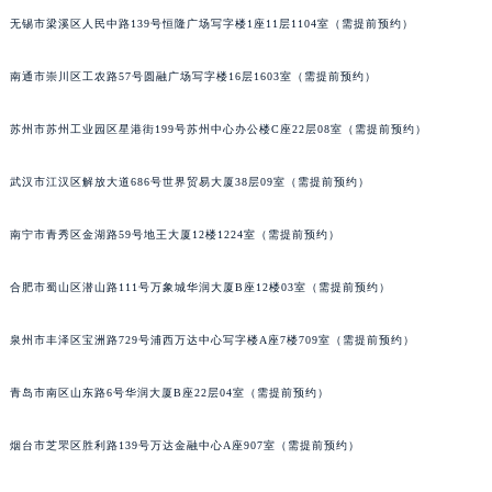
无锡市梁溪区人民中路139号恒隆广场写字楼1座11层1104室（需提前预约）
山西省晋城市城区黄华街宝玑售后服务中心（需提前预约）
山西省晋中市榆次区顺城街宝玑售后服务中心（需提前预约）
南通市崇川区工农路57号圆融广场写字楼16层1603室（需提前预约）
山西省临汾市尧都区解放路宝玑售后服务中心（需提前预约）
山西省吕梁市离石区永宁中路与建设街交叉口宝玑售后服务中心（需提前预约）
苏州市苏州工业园区星港街199号苏州中心办公楼C座22层08室（需提前预约）
山西省朔州市朔城区怡西路与鄯阳西街交汇处宝玑售后服务中心（需提前预约）
武汉市江汉区解放大道686号世界贸易大厦38层09室（需提前预约）
山西省忻州市忻府区和平东街与七一南路交叉口宝玑售后服务中心（需提前预约）
山西省阳泉市郊区平阳东街与新城大道交叉口宝玑售后服务中心（需提前预约）
南宁市青秀区金湖路59号地王大厦12楼1224室（需提前预约）
山西省运城市盐湖区河东街宝玑售后服务中心（需提前预约）
山西省长治市潞州区英雄中路宝玑售后服务中心（需提前预约）
合肥市蜀山区潜山路111号万象城华润大厦B座12楼03室（需提前预约）
山西省太原市迎泽区迎泽街道解放路15号亨得利名表维修授权店3楼宝玑售后服务中心（需提前预约）
天津市和平区赤峰道136号天津国际金融中心26层2603室宝玑售后服务中心（需提前预约）
泉州市丰泽区宝洲路729号浦西万达中心写字楼A座7楼709室（需提前预约）
安徽省安庆市迎江区人民路宝玑售后服务中心（需提前预约）
青岛市南区山东路6号华润大厦B座22层04室（需提前预约）
安徽省蚌埠市蚌山区淮河路宝玑售后服务中心（需提前预约）
安徽省亳州市谯城区魏武大道宝玑售后服务中心（需提前预约）
烟台市芝罘区胜利路139号万达金融中心A座907室（需提前预约）
安徽省池州市贵池区长江路宝玑售后服务中心（需提前预约）
安徽省滁州市琅琊区南谯北路宝玑售后服务中心（需提前预约）