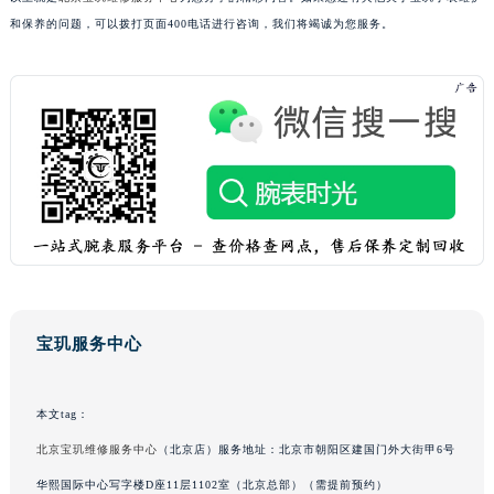
和保养的问题，可以拨打页面400电话进行咨询，我们将竭诚为您服务。
广东省汕尾市城区香洲街道园林社区翠园街宝玑售后服务中心（需提前预约）
广东省韶关市武江区芙蓉新区与老城中心交汇处宝玑售后服务中心（需提前预约）
广东省深圳市罗湖区深南东路5001号华润大厦17层1701室宝玑售后服务中心（需提前预约）
广东省阳江市江城区东风一路宝玑售后服务中心（需提前预约）
广东省云浮市云城区金山路宝玑售后服务中心（需提前预约）
广东省湛江市赤坎区观海北路宝玑售后服务中心（需提前预约）
广东省肇庆市端州区信安大道与砚都大道交汇处宝玑售后服务中心（需提前预约）
广西壮族自治区百色市右江区中山二路宝玑售后服务中心（需提前预约）
广西壮族自治区北海市海城区北京路宝玑售后服务中心（需提前预约）
广西壮族自治区崇左市江州区石景林街道友谊大道与丽川路交汇处宝玑售后服务中心（需提前预约）
广西壮族自治区防城港市港口区金花茶大道宝玑售后服务中心（需提前预约）
宝玑服务中心
广西壮族自治区贵港市港北区港城街道布山大道与仙衣路交叉口宝玑售后服务中心（需提前预约）
广西壮族自治区桂林市秀峰区红岭路宝玑售后服务中心（需提前预约）
本文tag：
广西壮族自治区河池市金城江区金城江街道朝阳路宝玑售后服务中心（需提前预约）
北京宝玑维修服务中心
（北京店）服务地址：北京市朝阳区建国门外大街甲6号
广西壮族自治区贺州市八步区城东街道灵峰南路宝玑售后服务中心（需提前预约）
华熙国际中心写字楼D座11层1102室（北京总部）（需提前预约）
广西壮族自治区来宾市兴宾区桂中大道宝玑售后服务中心（需提前预约）