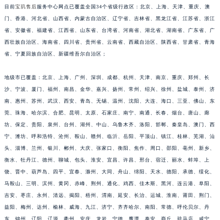
目前
宝玑售后
服务中心网点已覆盖全国34个省级行政区：北京、上海、天津、重庆、澳
江苏省常州市新北区龙锦路1590号现代传媒中心5号楼10层1008室宝玑售后服务中心（需提前预约）
门、香港、河北省、山西省、内蒙古自治区、辽宁省、吉林省、黑龙江省、江苏省、浙江
江苏省淮安市清江浦区淮海北路宝玑售后服务中心（需提前预约）
省、安徽省、福建省、江西省、山东省、台湾省、河南省、湖北省、湖南省、广东省、广
江苏省连云港市海州区通灌北路宝玑售后服务中心（需提前预约）
西壮族自治区、海南省、四川省、贵州省、云南省、西藏自治区、陕西省、甘肃省、青海
省、宁夏回族自治区、新疆维吾尔自治区；
江苏省南京市秦淮区中山南路1号南京中心22层22-C1-C3室宝玑售后服务中心（需提前预约）
江苏省宿迁市宿城区西湖路宝玑售后服务中心（需提前预约）
地级市已覆盖：北京、上海、广州、深圳、成都、杭州、天津、南京、重庆、郑州、长
江苏省泰州市海陵区永定东路399号置地商务中心东塔（华润万象城）17层1706室宝玑售后服务中心（需提前预约）
沙、宁波、厦门、福州、南昌、金华、嘉兴、扬州、常州、绍兴、徐州、盐城、泰州、济
江苏省徐州市鼓楼区淮海东路29号苏宁广场IFC国际金融中心35层3508室宝玑售后服务中心（需提前预约）
南、惠州、苏州、武汉、西安、青岛、无锡、温州、沈阳、大连、海口、三亚、佛山、东
江苏省盐城市盐都区世纪大道5号盐城金融城写字楼1号楼16层1604室宝玑售后服务中心（需提前预约）
莞、珠海、哈尔滨、合肥、昆明、太原、石家庄、南宁、南通、长春、烟台、唐山、廊
江苏省扬州市邗江区国展路29号星耀天地写字楼1号楼18层1803室宝玑售后服务中心（需提前预约）
坊、保定、贵阳、泉州、台州、湖州、中山、乌鲁木齐、洛阳、邯郸、秦皇岛、澳门、西
宁、潍坊、呼和浩特、沧州、鞍山、赣州、临沂、岳阳、平顶山、镇江、桂林、芜湖、汕
江苏省镇江市京口区中山东路宝玑售后服务中心（需提前预约）
头、淄博、兰州、银川、郴州、大庆、张家口、衡阳、焦作、周口、邵阳、亳州、新乡、
江西省抚州市临川区赣东大道宝玑售后服务中心（需提前预约）
衡水、牡丹江、德州、聊城、包头、淮安、宜昌、许昌、邢台、宿迁、丽水、蚌埠、上
江西省赣州市章贡区文清路宝玑售后服务中心（需提前预约）
饶、晋中、葫芦岛、四平、宜春、滁州、大同、舟山、绵阳、天水、德阳、承德、绥化、
江西省吉安市吉州区井冈山大道宝玑售后服务中心（需提前预约）
马鞍山、三明、滨州、黄冈、赤峰、荆州、通化、鸡西、佳木斯、黑河、连云港、阜阳、
江西省景德镇市珠山区珠山中路宝玑售后服务中心（需提前预约）
吉安、枣庄、永州、清远、揭阳、梧州、渭南、延安、长治、运城、淮南、莆田、荆门、
江西省九江市浔阳区浔阳路宝玑售后服务中心（需提前预约）
益阳、梅州、达州、榆林、威海、九江、济宁、齐齐哈尔、南阳、常德、呼伦贝尔、丹
东、锦州、辽阳、辽源、衢州、安庆、龙岩、宁德、鹰潭、泰安、商丘、驻马店、咸宁、
江西省南昌市红谷滩新区红谷中大道998号绿地双子塔（中央广场）A1座办公楼14层1407室宝玑售后服务中心（需提前预约）