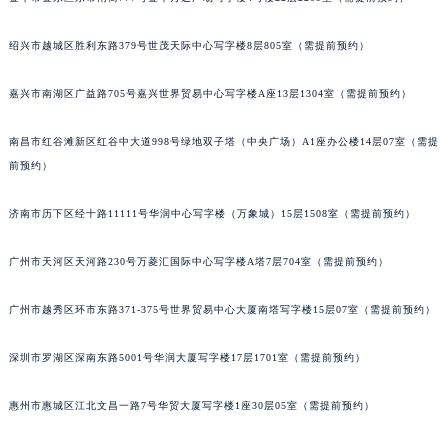
黑龙江省鹤岗市向阳区红军路宝玑售后服务中心（需提前预约）
绍兴市越城区胜利东路379号世茂天际中心写字楼8层805室（需提前预约）
黑龙江省黑河市爱辉区中央街宝玑售后服务中心（需提前预约）
黑龙江省鸡西市鸡冠区红军路宝玑售后服务中心（需提前预约）
嘉兴市南湖区广益路705号嘉兴世界贸易中心写字楼A座13层1304室（需提前预约）
黑龙江省佳木斯市向阳区长安路宝玑售后服务中心（需提前预约）
黑龙江省牡丹江市东安区太平路宝玑售后服务中心（需提前预约）
南昌市红谷滩新区红谷中大道998号绿地双子塔（中央广场）A1座办公楼14层07室（需提
前预约）
黑龙江省七台河市桃山区大同街宝玑售后服务中心（需提前预约）
黑龙江省齐齐哈尔市龙沙区龙华路宝玑售后服务中心（需提前预约）
济南市历下区经十路11111号华润中心写字楼（万象城）15层1508室（需提前预约）
黑龙江省双鸭山市尖山区新兴大街宝玑售后服务中心（需提前预约）
黑龙江省绥化市北林区新华街与康庄路交叉口宝玑售后服务中心（需提前预约）
广州市天河区天河路230号万菱汇国际中心写字楼A塔7层704室（需提前预约）
黑龙江省伊春市伊美区通河路宝玑售后服务中心（需提前预约）
吉林省白城市洮北区明仁南街宝玑售后服务中心（需提前预约）
广州市越秀区环市东路371-375号世界贸易中心大厦南塔写字楼15层07室（需提前预约）
吉林省白山市浑江区浑江大街宝玑售后服务中心（需提前预约）
深圳市罗湖区深南东路5001号华润大厦写字楼17层1701室（需提前预约）
吉林省吉林市船营区河南街宝玑售后服务中心（需提前预约）
吉林省辽源市龙山区人民大街宝玑售后服务中心（需提前预约）
惠州市惠城区江北文昌一路7号华贸大厦写字楼1座30层05室（需提前预约）
吉林省梅河口市新华街道梅河大街宝玑售后服务中心（需提前预约）
吉林省四平市铁东区紫气大路与南九经街交汇处宝玑售后服务中心（需提前预约）