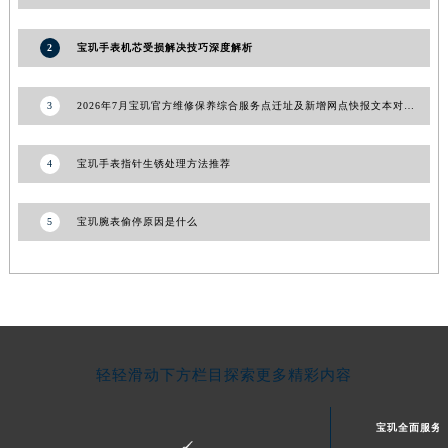
青海省海南藏族自治州共和县青海湖大街宝玑售后服务中心（需提前预约）
2
宝玑手表机芯受损解决技巧深度解析
青海省海西蒙古族藏族自治州德令哈市柴达木路宝玑售后服务中心（需提前预约）
青海省黄南藏族自治州同仁市德合隆路宝玑售后服务中心（需提前预约）
3
2026年7月宝玑官方维修保养综合服务点迁址及新增网点快报文本对外发布
青海省西宁市城西区海湖新区西关大道宝玑售后服务中心（需提前预约）
青海省玉树藏族自治州结古镇胜利路宝玑售后服务中心（需提前预约）
4
宝玑手表指针生锈处理方法推荐
陕西省安康市汉滨区金州路宝玑售后服务中心（需提前预约）
陕西省宝鸡市渭滨区经二路宝玑售后服务中心（需提前预约）
陕西省汉中市汉台区北大街宝玑售后服务中心（需提前预约）
5
宝玑腕表偷停原因是什么
陕西省商洛市商州区州城街宝玑售后服务中心（需提前预约）
陕西省铜川市王益区红旗街宝玑售后服务中心（需提前预约）
陕西省渭南市临渭区东风大街宝玑售后服务中心（需提前预约）
陕西省咸阳市秦都区沣西新城统一西路与白马河路交汇处宝玑售后服务中心（需提前预约）
陕西省延安市宝塔区中心街宝玑售后服务中心（需提前预约）
轻轻滑动下方栏目探索更多精彩内容
陕西省榆林市榆阳区长兴路宝玑售后服务中心（需提前预约）
新疆维吾尔自治区阿克苏市东大街宝玑售后服务中心（需提前预约）
宝玑全面服务
新疆维吾尔自治区阿拉尔市胜利大道宝玑售后服务中心（需提前预约）