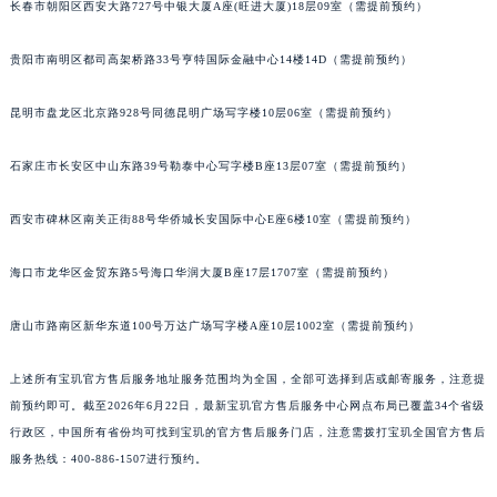
长春市朝阳区西安大路727号中银大厦A座(旺进大厦)18层09室（需提前预约）
安徽省阜阳市颍州区颍州北路宝玑售后服务中心（需提前预约）
贵阳市南明区都司高架桥路33号亨特国际金融中心14楼14D（需提前预约）
安徽省淮北市相山区淮海路宝玑售后服务中心（需提前预约）
安徽省淮南市田家庵区国庆中路宝玑售后服务中心（需提前预约）
昆明市盘龙区北京路928号同德昆明广场写字楼10层06室（需提前预约）
安徽省黄山市屯溪区黄山西路宝玑售后服务中心（需提前预约）
安徽省六安市金安区解放中路宝玑售后服务中心（需提前预约）
石家庄市长安区中山东路39号勒泰中心写字楼B座13层07室（需提前预约）
安徽省马鞍山市雨山区湖南西路宝玑售后服务中心（需提前预约）
安徽省宿州市埇桥区人民中路宝玑售后服务中心（需提前预约）
西安市碑林区南关正街88号华侨城长安国际中心E座6楼10室（需提前预约）
安徽省铜陵市铜官区石城大道宝玑售后服务中心（需提前预约）
海口市龙华区金贸东路5号海口华润大厦B座17层1707室（需提前预约）
安徽省芜湖市镜湖区中山路步行街宝玑售后服务中心（需提前预约）
安徽省宣城市宣州区叠嶂西路宝玑售后服务中心（需提前预约）
唐山市路南区新华东道100号万达广场写字楼A座10层1002室（需提前预约）
福建省龙岩市新罗区九一南路宝玑售后服务中心（需提前预约）
福建省南平市建阳区人民西路宝玑售后服务中心（需提前预约）
上述所有宝玑官方售后服务地址服务范围均为全国，全部可选择到店或邮寄服务，注意提
福建省宁德市蕉城区天湖东路宝玑售后服务中心（需提前预约）
前预约即可。截至2026年6月22日，最新宝玑官方售后服务中心网点布局已覆盖34个省级
行政区，中国所有省份均可找到宝玑的官方售后服务门店，注意需拨打宝玑全国官方售后
福建省莆田市城厢区霞林街道荔华东大道宝玑售后服务中心（需提前预约）
服务热线：400-886-1507进行预约。
福建省三明市三元区东乾二路宝玑售后服务中心（需提前预约）
福建省漳州市龙文区步港路宝玑售后服务中心（需提前预约）