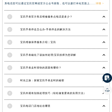
系电话您可以通过宝玑官网或官方公众号获取，也可以拨打本站页面上......
详情 >
湖南省怀化市鹤城区迎丰中路宝玑售后服务中心（需提前预约）
湖南省娄底市娄星区长青街宝玑售后服务中心（需提前预约）
2
宝玑手表官方售后维修服务点电话是多少？
湖南省邵阳市双清区东风路宝玑售后服务中心（需提前预约）
湖南省湘潭市雨湖区莲城大道宝玑售后服务中心（需提前预约）
3
宝玑手表停走怎么办-手表停走的解决方法
湖南省益阳市赫山区桃花仑路宝玑售后服务中心（需提前预约）
湖南省永州市冷水滩区永州大道与中兴路交叉口宝玑售后服务中心（需提前预约）
4
宝玑维修保养服务介绍 | 宝玑
湖南省岳阳市岳阳楼区东茅岭路宝玑售后服务中心（需提前预约）
5
宝玑手表磁化了该如何处理|宝玑技师为您讲解
湖南省张家界市永定区解放路宝玑售后服务中心（需提前预约）
湖南省长沙市芙蓉区建湘路393号世茂环球金融中心写字楼10层1013室宝玑售后服务中心（需提前预约）
6
宝玑手表走时变快的原因有哪些？
湖南省株洲市芦淞区建设南路宝玑售后服务中心（需提前预约）
甘肃省白银市白银区北京路宝玑售后服务中心（需提前预约）

7
时光之旅：探索宝玑手表走时的秘密
甘肃省定西市安定区解放路宝玑售后服务中心（需提前预约）

甘肃省敦煌市沙州镇阳关中路宝玑售后服务中心（需提前预约）
8
宝玑外观有划痕处理技巧（轻松修复爱表的实用方法）
甘肃省合作市人民街宝玑售后服务中心（需提前预约）
甘肃省嘉峪关市雄关区新华中路宝玑售后服务中心（需提前预约）
9
宝玑电话门店地址在哪里
甘肃省金昌市金川区北京路宝玑售后服务中心（需提前预约）