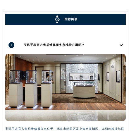
河南省周口市川汇区七一路宝玑售后服务中心（需提前预约）
河南省驻马店市驿城区乐山大道与置地大道交叉口宝玑售后服务中心（需提前预约）
推荐阅读
湖北省鄂州市鄂城区文星大道宝玑售后服务中心（需提前预约）
湖北省黄冈市黄州区赤壁大道宝玑售后服务中心（需提前预约）
湖北省黄石市黄石港区武汉路宝玑售后服务中心（需提前预约）
1
宝玑手表官方售后维修服务点地址在哪呢？
湖北省荆门市东宝中天街步行街宝玑售后服务中心（需提前预约）
湖北省荆州市荆州区荆中路宝玑售后服务中心（需提前预约）
湖北省十堰市茅箭区人民北路宝玑售后服务中心（需提前预约）
湖北省随州市曾都区青年路宝玑售后服务中心（需提前预约）
湖北省咸宁市咸安区长安大道宝玑售后服务中心（需提前预约）
湖北省襄阳市樊城区长虹路与人民路交叉口宝玑售后服务中心（需提前预约）
湖北省孝感市孝南区复兴大道宝玑售后服务中心（需提前预约）
湖北省宜昌市西陵区夷陵大道与港窑路宝玑售后服务中心（需提前预约）
湖南省常德市武陵区人民路宝玑售后服务中心（需提前预约）
湖南省郴州市北湖区国庆北路宝玑售后服务中心（需提前预约）
宝玑手表官方售后维修服务点位于：北京市朝阳区及上海市黄浦区。详细的地址与联
湖南省衡阳市雁峰区解放路宝玑售后服务中心（需提前预约）