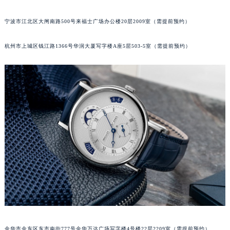
合肥市蜀山区潜山路111号万象城华润大厦B座12楼03室（需提前预约）
宁波市江北区大闸南路500号来福士广场办公楼20层2009室（需提前预约）
泉州市丰泽区宝洲路729号浦西万达中心写字楼A座7楼709室（需提前预约）
青岛市南区山东路6号华润大厦B座22层04室（需提前预约）
杭州市上城区钱江路1366号华润大厦写字楼A座5层503-5室（需提前预约）
烟台市芝罘区胜利路139号万达金融中心A座907室（需提前预约）
长春市朝阳区西安大路727号中银大厦A座(旺进大厦)18层09室（需提前预约）
贵阳市南明区都司高架桥路33号亨特国际金融中心14楼14D（需提前预约）
昆明市盘龙区北京路928号同德昆明广场写字楼10层06室（需提前预约）
石家庄市长安区中山东路39号勒泰中心写字楼B座13层07室（需提前预约）
西安市碑林区南关正街88号华侨城长安国际中心E座6楼10室（需提前预约）
海口市龙华区金贸东路5号海口华润大厦B座17层1707室（需提前预约）
唐山市路南区新华东道100号万达广场写字楼A座10层1002室（需提前预约）
台州市椒江区东海大道1800号腾达中心东1幢20楼2002室（需提前预约）
内蒙古自治区呼和浩特市玉泉区大学西街70号华润万象城写字楼（鄂尔多斯大厦）23层2326室（需提前预约）
甘肃省兰州市七里河区西津西路16号兰州中心写字楼21层2102室（需提前预约）
重庆市解放碑渝中区民权路28号英利国际金融中心写字楼20层01室（需提前预约）
金华市金东区东市南街777号金华万达广场写字楼4号楼22层2209室（需提前预约）
黑龙江省大庆市萨尔图区会战大街宝玑售后服务中心（需提前预约）