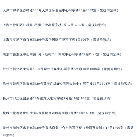
长沙市芙蓉区定王台街道建湘路393号世茂环球金融中心写字楼（芙蓉广场）10层13室（需提前预约）
天津市和平区赤峰道136号天津国际金融中心写字楼26层2603室（需提前预约）
郑州市二七区铭功路10号华润大厦写字楼29层2905室（需提前预约）
太原市迎泽区解放路15号亨得利名表服务中心（品牌授权店）3层整层（需提前预约）
上海市徐汇区虹桥路3号港汇中心写字楼2座37层3705室（需提前预约）
沈阳市沈河区中街路137号亨得利名表服务中心（品牌授权店）1层整层（需提前预约）
上海市黄浦区南京东路299号宏伊国际广场写字楼8层806室（需提前预约）
沈阳市沈河区中街路83号亨得利名表服务中心（品牌授权店）1层整层（需提前预约）
乌鲁木齐市天山区红山路26号时代广场（CCMALL）C座17层17-B（需提前预约）
南京市秦淮区中山南路1号（新街口）南京中心写字楼22层C1-1室（需提前预约）
温州市鹿城区锦绣路1067号置信广场10层1015室（需提前预约）
哈尔滨市道里区友谊西路600号富力中心T2座写字楼29层03室（需提前预约）
常州市新北区龙锦路1590号现代传媒中心写字楼5号楼10层1008室（需提前预约）
大连市中山区人民路15号国际金融大厦7层G室（需提前预约）
徐州市鼓楼区淮海东路29号苏宁广场IFC国际金融中心写字楼35层3508室（需提前预约）
佛山市禅城区季华五路57号万科金融中心C座12层1205室（需提前预约）
东莞市东城街道鸿福东路1号民盈国贸中心T1写字楼9层907室（需提前预约）
扬州市邗江区国展路29号星耀天地写字楼1号楼18层1803室（需提前预约）
无锡市梁溪区人民中路139号恒隆广场写字楼1座11层1104室（需提前预约）
南通市崇川区工农路57号圆融广场写字楼16层1603室（需提前预约）
盐城市盐都区世纪大道5号盐城金融城写字楼1号楼16层1604室（需提前预约）
苏州市苏州工业园区星港街199号苏州中心办公楼C座22层08室（需提前预约）
武汉市江汉区解放大道686号世界贸易大厦38层09室（需提前预约）
泰州市海陵区永定东路399号置地商务中心东塔写字楼（华润万象城）17层1706室（需提
前预约）
南宁市青秀区金湖路59号地王大厦12楼1224室（需提前预约）