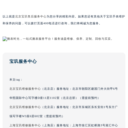
山东省枣庄市滕州市北辛路与善国路交叉口宝玑售后服务中心（需提前预约）
山东省淄博市张店区金晶大道宝玑售后服务中心（需提前预约）
以上就是
北京宝玑售后服务中心
为您分享的精彩内容。如果您还有其他关于宝玑手表维护
上海市黄浦区南京东路299号宏伊国际广场写字楼8层806室宝玑售后服务中心（需提前预约）
和保养的问题，可以拨打页面400电话进行咨询，我们将竭诚为您服务。
上海市徐汇区虹桥路3号港汇中心2座37层3705室宝玑售后服务中心（需提前预约）
浙江省杭州市上城区钱江路1366号华润大厦A座5层503-5室宝玑售后服务中心（需提前预约）
浙江省湖州市吴兴区劳动路宝玑售后服务中心（需提前预约）
浙江省嘉兴市南湖区广益路705号嘉兴世界贸易中心A座13层1304室宝玑售后服务中心（需提前预约）
宝玑服务中心
浙江省金华市金东区东市南街777号金华万达广场4号楼22楼2209室宝玑售后服务中心（需提前预约）
浙江省丽水市莲都区解放街宝玑售后服务中心（需提前预约）
浙江省宁波市江北区大闸南路500号来福士广场办公楼20层2009室宝玑售后服务中心（需提前预约）
本文tag：
浙江省衢州市柯城区上街宝玑售后服务中心（需提前预约）
北京宝玑维修服务中心
（北京店）服务地址：北京市朝阳区建国门外大街甲6号
浙江省绍兴市越城区胜利东路379号世茂天际中心写字楼8层805室宝玑售后服务中心（需提前预约）
华熙国际中心写字楼D座11层1102室（北京总部）（需提前预约）
浙江省舟山市定海区解放东路宝玑售后服务中心（需提前预约）
北京宝玑维修服务中心
（北京店）服务地址：北京市东城区东长安街1号东方广
澳门特别行政区大堂区议事亭前地（新马路）宝玑售后服务中心（需提前预约）
场写字楼W3座6层602室（需提前预约）
澳门特别行政区风顺堂区南湾大马路宝玑售后服务中心（需提前预约）
上海宝玑维修服务中心
（上海店）服务地址：上海市徐汇区虹桥路3号港汇中心
澳门特别行政区花地玛堂区关闸广场宝玑售后服务中心（需提前预约）