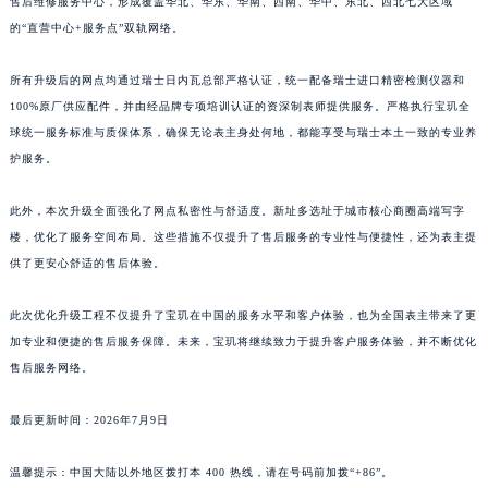
售后维修服务中心，形成覆盖华北、华东、华南、西南、华中、东北、西北七大区域
江西省南昌市红谷滩新区红谷中大道998号绿地双子塔（中央广场）A1座办公楼14层1407室宝玑售后服务中心（需提前预约）
的“直营中心+服务点”双轨网络。
江西省萍乡市安源区萍安北大道与康庄路交叉口宝玑售后服务中心（需提前预约）
所有升级后的网点均通过瑞士日内瓦总部严格认证，统一配备瑞士进口精密检测仪器和
江西省上饶市信州区滨江西路宝玑售后服务中心（需提前预约）
100%原厂供应配件，并由经品牌专项培训认证的资深制表师提供服务。严格执行宝玑全
江西省新余市渝水区北湖西路宝玑售后服务中心（需提前预约）
球统一服务标准与质保体系，确保无论表主身处何地，都能享受与瑞士本土一致的专业养
江西省宜春市袁州区中山中路宝玑售后服务中心（需提前预约）
护服务。
江西省鹰潭市月湖区胜利东路宝玑售后服务中心（需提前预约）
山东省德州市德城区东风中路宝玑售后服务中心（需提前预约）
此外，本次升级全面强化了网点私密性与舒适度。新址多选址于城市核心商圈高端写字
山东省东营市东营区济南路宝玑售后服务中心（需提前预约）
楼，优化了服务空间布局。这些措施不仅提升了售后服务的专业性与便捷性，还为表主提
供了更安心舒适的售后体验。
山东省济南市历下区经十路11111号华润中心写字楼（万象城）15层1508室宝玑售后服务中心（需提前预约）
山东省济宁市任城区太白楼路宝玑售后服务中心（需提前预约）
此次优化升级工程不仅提升了宝玑在中国的服务水平和客户体验，也为全国表主带来了更
山东省莱芜市文化南路8号银座商城名表维修一楼名表维修宝玑售后服务中心（需提前预约）
加专业和便捷的售后服务保障。未来，宝玑将继续致力于提升客户服务体验，并不断优化
山东省临沂市兰山区解放路宝玑售后服务中心（需提前预约）
售后服务网络。
山东省日照市东港区烟台路宝玑售后服务中心（需提前预约）
山东省泰安市泰山区财源街道泰山大街宝玑售后服务中心（需提前预约）
最后更新时间：2026年7月9日
山东省威海市环翠区新威海路89号振华商厦一楼名表维修宝玑售后服务中心（需提前预约）
温馨提示：中国大陆以外地区拨打本 400 热线，请在号码前加拨“+86”。
山东省潍坊市奎文区东风东街宝玑售后服务中心（需提前预约）