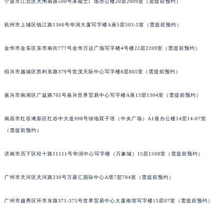
宁波市江北区大闸南路500号来福士广场办公楼20层2009室（需提前预约）
南宁市青秀区金湖路59号地王大厦12楼1224室（需提前预约）
合肥市蜀山区潜山路111号万象城华润大厦B座12楼03室（需提前预约）
杭州市上城区钱江路1366号华润大厦写字楼A座5层503-5室（需提前预约）
泉州市丰泽区宝洲路729号浦西万达中心写字楼A座7楼709室（需提前预约）
金华市金东区东市南街777号金华万达广场写字楼4号楼22层2209室（需提前预约）
青岛市南区山东路6号华润大厦B座22层04室（需提前预约）
烟台市芝罘区胜利路139号万达金融中心A座907室（需提前预约）
绍兴市越城区胜利东路379号世茂天际中心写字楼8层805室（需提前预约）
长春市朝阳区西安大路727号中银大厦A座(旺进大厦)18层09室（需提前预约）
贵阳市南明区都司高架桥路33号亨特国际金融中心14楼14D（需提前预约）
嘉兴市南湖区广益路705号嘉兴世界贸易中心写字楼A座13层1304室（需提前预约）
昆明市盘龙区北京路928号同德昆明广场写字楼10层06室（需提前预约）
南昌市红谷滩新区红谷中大道998号绿地双子塔（中央广场）A1座办公楼14层14-07室
石家庄市长安区中山东路39号勒泰中心写字楼B座13层07室（需提前预约）
（需提前预约）
西安市碑林区南关正街88号华侨城长安国际中心E座6楼10室（需提前预约）
海口市龙华区金贸东路5号海口华润大厦B座17层1707室（需提前预约）
济南市历下区经十路11111号华润中心写字楼（万象城）15层1508室（需提前预约）
唐山市路南区新华东道100号万达广场写字楼A座10层1002室（需提前预约）
台州市椒江区东海大道1800号腾达中心东1幢20楼2002室（需提前预约）
广州市天河区天河路230号万菱汇国际中心A塔7层704室（需提前预约）
内蒙古自治区呼和浩特市玉泉区大学西街70号华润万象城写字楼（鄂尔多斯大厦）23层2326室（需提前预约）
广州市越秀区环市东路371-375号世界贸易中心大厦南塔写字楼15层07室（需提前预约）
甘肃省兰州市七里河区西津西路16号兰州中心写字楼21层2102室（需提前预约）
重庆市解放碑渝中区民权路28号英利国际金融中心写字楼20层01室（需提前预约）