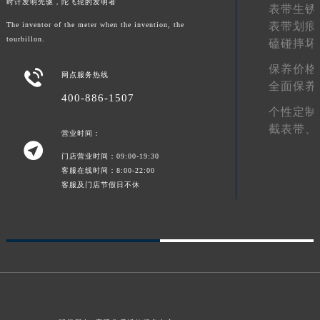
时计发明先驱，陀飞轮的发明者
表带生锈
甘肃省金昌市金川区北京路宝玑售后服务中心（需提前预约）
表带划痕
The inventor of the meter when the invention, the
甘肃省酒泉市肃州区西大街宝玑售后服务中心（需提前预约）
tourbillon.
磕碰摔坏
甘肃省临夏市城南街道团结路宝玑售后服务中心（需提前预约）
保养价格

网点服务热线
甘肃省陇南市武都区人民路宝玑售后服务中心（需提前预约）
全面保养
甘肃省平凉市崆峒区西大街宝玑售后服务中心（需提前预约）
400-886-1507
个性定制
甘肃省庆阳市西峰区南大街宝玑售后服务中心（需提前预约）
截表带、
营业时间：
甘肃省天水市秦州区民主路宝玑售后服务中心（需提前预约）

甘肃省武威市凉州区迎宾路宝玑售后服务中心（需提前预约）
门店营业时间：09:00-19:30
客服在线时间：8:00-22:00
甘肃省张掖市甘州区民乐北路宝玑售后服务中心（需提前预约）
客服及门店节假日不休
宁夏回族自治区固原市原州区文化街宝玑售后服务中心（需提前预约）
宁夏回族自治区石嘴山市大武口区贺兰山路宝玑售后服务中心（需提前预约）
宁夏回族自治区吴忠市利通区开元大道宝玑售后服务中心（需提前预约）
宁夏回族自治区银川市兴庆区新华东路97号新百中心C馆一层C1-18号商铺宝玑售后服务中心（需提前预约）
宁夏回族自治区中卫市沙坡头区鼓楼东街宝玑售后服务中心（需提前预约）
青海省果洛藏族自治州玛沁县团结路宝玑售后服务中心（需提前预约）
青海省海北藏族自治州海晏县将军路宝玑售后服务中心（需提前预约）