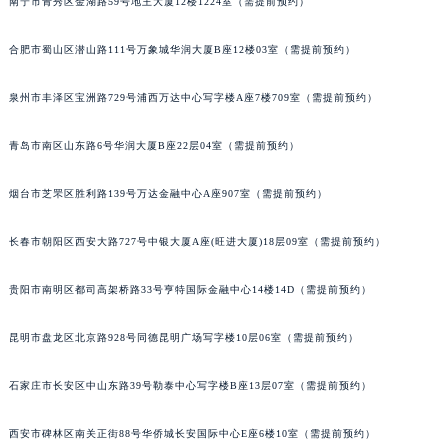
南宁市青秀区金湖路59号地王大厦12楼1224室（需提前预约）
山西省大同市平城区迎宾街宝玑售后服务中心（需提前预约）
山西省晋城市城区黄华街宝玑售后服务中心（需提前预约）
合肥市蜀山区潜山路111号万象城华润大厦B座12楼03室（需提前预约）
山西省晋中市榆次区顺城街宝玑售后服务中心（需提前预约）
泉州市丰泽区宝洲路729号浦西万达中心写字楼A座7楼709室（需提前预约）
山西省临汾市尧都区解放路宝玑售后服务中心（需提前预约）
山西省吕梁市离石区永宁中路与建设街交叉口宝玑售后服务中心（需提前预约）
青岛市南区山东路6号华润大厦B座22层04室（需提前预约）
山西省朔州市朔城区怡西路与鄯阳西街交汇处宝玑售后服务中心（需提前预约）
山西省忻州市忻府区和平东街与七一南路交叉口宝玑售后服务中心（需提前预约）
烟台市芝罘区胜利路139号万达金融中心A座907室（需提前预约）
山西省阳泉市郊区平阳东街与新城大道交叉口宝玑售后服务中心（需提前预约）
长春市朝阳区西安大路727号中银大厦A座(旺进大厦)18层09室（需提前预约）
山西省运城市盐湖区河东街宝玑售后服务中心（需提前预约）
山西省长治市潞州区英雄中路宝玑售后服务中心（需提前预约）
贵阳市南明区都司高架桥路33号亨特国际金融中心14楼14D（需提前预约）
山西省太原市迎泽区迎泽街道解放路15号亨得利名表维修授权店3楼宝玑售后服务中心（需提前预约）
天津市和平区赤峰道136号天津国际金融中心26层2603室宝玑售后服务中心（需提前预约）
昆明市盘龙区北京路928号同德昆明广场写字楼10层06室（需提前预约）
安徽省安庆市迎江区人民路宝玑售后服务中心（需提前预约）
安徽省蚌埠市蚌山区淮河路宝玑售后服务中心（需提前预约）
石家庄市长安区中山东路39号勒泰中心写字楼B座13层07室（需提前预约）
安徽省亳州市谯城区魏武大道宝玑售后服务中心（需提前预约）
西安市碑林区南关正街88号华侨城长安国际中心E座6楼10室（需提前预约）
安徽省池州市贵池区长江路宝玑售后服务中心（需提前预约）