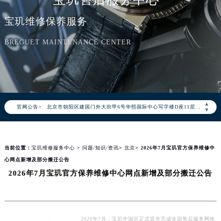
宝玑维修保养服务
BREGUET MAINTENANCE CENTER
2026年8月宝玑中国区售后服务网络优化升级公告
2026年8月宝玑全国官方售后客户服务热线：400-886-1507
宝玑官方全国统一服务热线400-886-1507，服务覆盖中国大陆、香港、澳门、台湾全部区域（非大陆需加拨“+86”）
2026年8月宝玑售后服务中心最新网点地址：
▲
官网公告>
北京市朝阳区建国门外大街甲6号华熙国际中心写字楼D座11层1102室（北京总部）（需提前预约）
▼
北京市东城区东长安街1号东方广场写字楼W3座6层602室（需提前预约）
天津市和平区赤峰道136号天津国际金融中心写字楼26层2603室（需提前预约）
当前位置：
宝玑维修服务中心
>
问题/知识/资讯
>
北京
> 2026年7月宝玑官方保养维修中
上海市徐汇区虹桥路3号港汇中心写字楼2座37层3705室（需提前预约）
心网点新增及部分搬迁公告
上海市黄浦区南京东路299号宏伊国际广场写字楼8层806室（需提前预约）
2026年7月宝玑官方保养维修中心网点新增及部分搬迁公告
南京市秦淮区中山南路1号（新街口）南京中心写字楼22层C1-1室（需提前预约）
常州市新北区龙锦路1590号现代传媒中心写字楼5号楼10层1008室（需提前预约）
徐州市鼓楼区淮海东路29号苏宁广场IFC国际金融中心写字楼35层3508室（需提前预约）
扬州市邗江区国展路29号星耀天地写字楼1号楼18层1803室（需提前预约）
2026年7月，宝玑中国区正式宣布完成全国售后服务网络