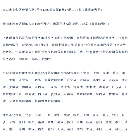
安徽省滁州市琅琊区南谯北路宝玑售后服务中心（需提前预约）
海口市龙华区金贸东路5号海口华润大厦B座17层1707室（需提前预约）
安徽省阜阳市颍州区颍州北路宝玑售后服务中心（需提前预约）
安徽省淮北市相山区淮海路宝玑售后服务中心（需提前预约）
唐山市路南区新华东道100号万达广场写字楼A座10层1002室（需提前预约）
安徽省淮南市田家庵区国庆中路宝玑售后服务中心（需提前预约）
上述所有宝玑官方售后服务地址服务范围均为全国，全部可选择到店或邮寄服务，注意提
安徽省黄山市屯溪区黄山西路宝玑售后服务中心（需提前预约）
前预约即可。截至2026年7月9日，最新宝玑官方售后服务中心网点布局已覆盖34个省级
安徽省六安市金安区解放中路宝玑售后服务中心（需提前预约）
行政区，中国所有省份均可找到宝玑的官方售后服务门店，注意需拨打宝玑全国官方售后
安徽省马鞍山市雨山区湖南西路宝玑售后服务中心（需提前预约）
服务热线：400-886-1507进行预约。
安徽省宿州市埇桥区人民中路宝玑售后服务中心（需提前预约）
安徽省铜陵市铜官区石城大道宝玑售后服务中心（需提前预约）
目前
宝玑售后
服务中心网点已覆盖全国34个省级行政区：北京、上海、天津、重庆、澳
安徽省芜湖市镜湖区中山路步行街宝玑售后服务中心（需提前预约）
门、香港、河北省、山西省、内蒙古自治区、辽宁省、吉林省、黑龙江省、江苏省、浙江
省、安徽省、福建省、江西省、山东省、台湾省、河南省、湖北省、湖南省、广东省、广
安徽省宣城市宣州区叠嶂西路宝玑售后服务中心（需提前预约）
西壮族自治区、海南省、四川省、贵州省、云南省、西藏自治区、陕西省、甘肃省、青海
福建省龙岩市新罗区九一南路宝玑售后服务中心（需提前预约）
省、宁夏回族自治区、新疆维吾尔自治区；
福建省南平市建阳区人民西路宝玑售后服务中心（需提前预约）
福建省宁德市蕉城区天湖东路宝玑售后服务中心（需提前预约）
地级市已覆盖：北京、上海、广州、深圳、成都、杭州、天津、南京、重庆、郑州、长
福建省莆田市城厢区霞林街道荔华东大道宝玑售后服务中心（需提前预约）
沙、宁波、厦门、福州、南昌、金华、嘉兴、扬州、常州、绍兴、徐州、盐城、泰州、济
福建省三明市三元区东乾二路宝玑售后服务中心（需提前预约）
南、惠州、苏州、武汉、西安、青岛、无锡、温州、沈阳、大连、海口、三亚、佛山、东