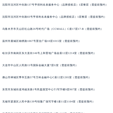
沈阳市沈河区中街路137号亨得利名表服务中心（品牌授权店）1层整层（需提前预约）
吉林省四平市铁东区紫气大路与南九经街交汇处宝玑售后服务中心（需提前预约）
吉林省松原市宁江区五环大街宝玑售后服务中心（需提前预约）
沈阳市沈河区中街路83号亨得利名表服务中心（品牌授权店）1层整层（需提前预约）
吉林省通化市东昌区环通乡江南大街宝玑售后服务中心（需提前预约）
吉林省延边市延吉市解放路宝玑售后服务中心（需提前预约）
乌鲁木齐市天山区红山路26号时代广场（CCMALL）C座17层17-B（需提前预约）
辽宁省鞍山市铁东区站前街宝玑售后服务中心（需提前预约）
辽宁省本溪市平山区胜利路宝玑售后服务中心（需提前预约）
温州市鹿城区锦绣路1067号置信广场10层1015室（需提前预约）
辽宁省朝阳市双塔区新华路宝玑售后服务中心（需提前预约）
哈尔滨市南岗区东大直街146号上和置地广场金座12层1214室（需提前预约）
辽宁省丹东市振兴区七经街宝玑售后服务中心（需提前预约）
辽宁省抚顺市新抚区东一路宝玑售后服务中心（需提前预约）
大连市中山区人民路15号国际金融大厦7层G室（需提前预约）
辽宁省阜新市海州区解放大街宝玑售后服务中心（需提前预约）
辽宁省葫芦岛市连山区中央路宝玑售后服务中心（需提前预约）
佛山市禅城区季华五路57号万科金融中心C座12层1205室（需提前预约）
辽宁省锦州市古塔区中央大街宝玑售后服务中心（需提前预约）
东莞市东城街道鸿福东路1号民盈国贸中心T1写字楼9层907室（需提前预约）
辽宁省辽阳市白塔区新运大街宝玑售后服务中心（需提前预约）
辽宁省盘锦市兴隆台区石油大街宝玑售后服务中心（需提前预约）
无锡市梁溪区人民中路139号恒隆广场写字楼1座11层1104室（需提前预约）
辽宁省铁岭市银州区南马路宝玑售后服务中心（需提前预约）
辽宁省营口市站前区市府路与渤海大街交叉口宝玑售后服务中心（需提前预约）