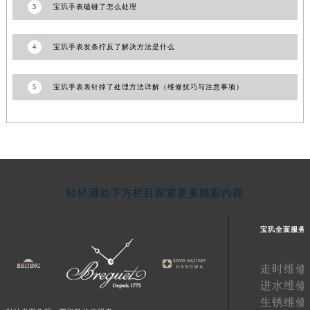
3
宝玑手表磕碰了怎么处理
湖南省衡阳市雁峰区解放路宝玑售后服务中心（需提前预约）
湖南省怀化市鹤城区迎丰中路宝玑售后服务中心（需提前预约）
4
宝玑手表发条拧反了解决方法是什么
湖南省娄底市娄星区长青街宝玑售后服务中心（需提前预约）
湖南省邵阳市双清区东风路宝玑售后服务中心（需提前预约）
5
宝玑手表表针掉了处理方法详解（维修技巧与注意事项）
湖南省湘潭市雨湖区莲城大道宝玑售后服务中心（需提前预约）
湖南省益阳市赫山区桃花仑路宝玑售后服务中心（需提前预约）
湖南省永州市冷水滩区永州大道与中兴路交叉口宝玑售后服务中心（需提前预约）
湖南省岳阳市岳阳楼区东茅岭路宝玑售后服务中心（需提前预约）
湖南省张家界市永定区解放路宝玑售后服务中心（需提前预约）
湖南省长沙市芙蓉区建湘路393号世茂环球金融中心写字楼10层1013室宝玑售后服务中心（需提前预约）
轻轻滑动下方栏目探索更多精彩内容
湖南省株洲市芦淞区建设南路宝玑售后服务中心（需提前预约）
甘肃省白银市白银区北京路宝玑售后服务中心（需提前预约）
宝玑全面服务
甘肃省定西市安定区解放路宝玑售后服务中心（需提前预约）
甘肃省敦煌市沙州镇阳关中路宝玑售后服务中心（需提前预约）
走时维修
进水维修
甘肃省合作市人民街宝玑售后服务中心（需提前预约）
生锈维修
甘肃省嘉峪关市雄关区新华中路宝玑售后服务中心（需提前预约）