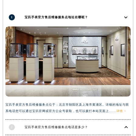
广西壮族自治区来宾市兴宾区桂中大道宝玑售后服务中心（需提前预约）
广西壮族自治区柳州市城中区中山中路宝玑售后服务中心（需提前预约）
1
宝玑手表官方售后维修服务点地址在哪呢？
广西壮族自治区钦州市钦南区金海湾东大街宝玑售后服务中心（需提前预约）
广西壮族自治区梧州市万秀区龙湖镇高旺路宝玑售后服务中心（需提前预约）
广西壮族自治区玉林市玉州区金玉路宝玑售后服务中心（需提前预约）
海南省儋州市儋州市那大镇兰洋北路宝玑售后服务中心（需提前预约）
海南省东方市八所镇解放西路宝玑售后服务中心（需提前预约）
海南省琼海市嘉积镇东风路宝玑售后服务中心（需提前预约）
海南省三沙市西沙区西沙群岛永兴岛北京路宝玑售后服务中心（需提前预约）
海南省三亚市吉阳区迎宾路宝玑售后服务中心（需提前预约）
海南省万宁市万城镇解放路宝玑售后服务中心（需提前预约）
海南省文昌市文城镇教育东路宝玑售后服务中心（需提前预约）
宝玑手表官方售后维修服务点位于：北京市朝阳区及上海市黄浦区。详细的地址与联
海南省五指山市通什镇三月三大道宝玑售后服务中心（需提前预约）
系电话您可以通过宝玑官网或官方公众号获取，也可以拨打本站页面上......
详情 >
香港特别行政区尖沙咀区油尖旺区广东道宝玑售后服务中心（需提前预约）
香港特别行政区金钟区中西区金钟道宝玑售后服务中心（需提前预约）
2
宝玑手表官方售后维修服务点电话是多少？
香港特别行政区九龙区油尖旺区弥敦道宝玑售后服务中心（需提前预约）