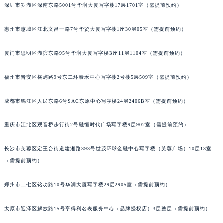
深圳市罗湖区深南东路5001号华润大厦写字楼17层1701室（需提前预约）
黑龙江省大庆市萨尔图区会战大街宝玑售后服务中心（需提前预约）
黑龙江省鹤岗市向阳区红军路宝玑售后服务中心（需提前预约）
惠州市惠城区江北文昌一路7号华贸大厦写字楼1座30层05室（需提前预约）
黑龙江省黑河市爱辉区中央街宝玑售后服务中心（需提前预约）
黑龙江省鸡西市鸡冠区红军路宝玑售后服务中心（需提前预约）
厦门市思明区湖滨东路95号华润大厦写字楼B座11层1104室（需提前预约）
黑龙江省佳木斯市向阳区长安路宝玑售后服务中心（需提前预约）
福州市晋安区横屿路9号东二环泰禾中心写字楼2号楼5层509室（需提前预约）
黑龙江省牡丹江市东安区太平路宝玑售后服务中心（需提前预约）
黑龙江省七台河市桃山区大同街宝玑售后服务中心（需提前预约）
成都市锦江区人民东路6号SAC东原中心写字楼24层2406B室（需提前预约）
黑龙江省齐齐哈尔市龙沙区龙华路宝玑售后服务中心（需提前预约）
黑龙江省双鸭山市尖山区新兴大街宝玑售后服务中心（需提前预约）
重庆市江北区观音桥步行街2号融恒时代广场写字楼9层902室（需提前预约）
黑龙江省绥化市北林区新华街与康庄路交叉口宝玑售后服务中心（需提前预约）
长沙市芙蓉区定王台街道建湘路393号世茂环球金融中心写字楼（芙蓉广场）10层13室
黑龙江省伊春市伊美区通河路宝玑售后服务中心（需提前预约）
（需提前预约）
吉林省白城市洮北区明仁南街宝玑售后服务中心（需提前预约）
吉林省白山市浑江区浑江大街宝玑售后服务中心（需提前预约）
郑州市二七区铭功路10号华润大厦写字楼29层2905室（需提前预约）
吉林省吉林市船营区河南街宝玑售后服务中心（需提前预约）
吉林省辽源市龙山区人民大街宝玑售后服务中心（需提前预约）
太原市迎泽区解放路15号亨得利名表服务中心（品牌授权店）3层整层（需提前预约）
吉林省梅河口市新华街道梅河大街宝玑售后服务中心（需提前预约）