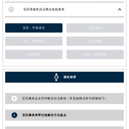
河南省郑州市二七区民主路10号华润大厦29层2905室宝玑售后服务中心（需提前预约）
12
宝玑维修售后点网点热线查询
河南省周口市川汇区七一路宝玑售后服务中心（需提前预约）
河南省驻马店市驿城区乐山大道与置地大道交叉口宝玑售后服务中心（需提前预约）
宝玑，手表进水
宝玑保养
湖北省鄂州市鄂城区文星大道宝玑售后服务中心（需提前预约）
湖北省黄冈市黄州区赤壁大道宝玑售后服务中心（需提前预约）
宝玑，调试校准
宝玑维修
湖北省黄石市黄石港区武汉路宝玑售后服务中心（需提前预约）
宝玑售后
宝玑，表壳磨损
湖北省荆门市东宝中天街步行街宝玑售后服务中心（需提前预约）
湖北省荆州市荆州区荆中路宝玑售后服务中心（需提前预约）
湖北省十堰市茅箭区人民北路宝玑售后服务中心（需提前预约）
随机推荐
湖北省随州市曾都区青年路宝玑售后服务中心（需提前预约）
湖北省咸宁市咸安区长安大道宝玑售后服务中心（需提前预约）
湖北省襄阳市樊城区长虹路与人民路交叉口宝玑售后服务中心（需提前预约）
1
宝玑腕表走走停停解决办法集锦（常见故障分析与维修技巧）
湖北省孝感市孝南区复兴大道宝玑售后服务中心（需提前预约）
湖北省宜昌市西陵区夷陵大道与港窑路宝玑售后服务中心（需提前预约）
2
宝玑腕表表带过短解决方法盘点
湖南省常德市武陵区人民路宝玑售后服务中心（需提前预约）
湖南省郴州市北湖区国庆北路宝玑售后服务中心（需提前预约）