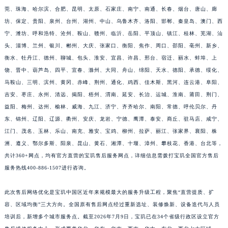
莞、珠海、哈尔滨、合肥、昆明、太原、石家庄、南宁、南通、长春、烟台、唐山、廊
福建省漳州市龙文区步港路宝玑售后服务中心（需提前预约）
坊、保定、贵阳、泉州、台州、湖州、中山、乌鲁木齐、洛阳、邯郸、秦皇岛、澳门、西
江苏省常州市新北区龙锦路1590号现代传媒中心5号楼10层1008室宝玑售后服务中心（需提前预约）
宁、潍坊、呼和浩特、沧州、鞍山、赣州、临沂、岳阳、平顶山、镇江、桂林、芜湖、汕
江苏省淮安市清江浦区淮海北路宝玑售后服务中心（需提前预约）
头、淄博、兰州、银川、郴州、大庆、张家口、衡阳、焦作、周口、邵阳、亳州、新乡、
江苏省连云港市海州区通灌北路宝玑售后服务中心（需提前预约）
衡水、牡丹江、德州、聊城、包头、淮安、宜昌、许昌、邢台、宿迁、丽水、蚌埠、上
江苏省南京市秦淮区中山南路1号南京中心22层22-C1-C3室宝玑售后服务中心（需提前预约）
饶、晋中、葫芦岛、四平、宜春、滁州、大同、舟山、绵阳、天水、德阳、承德、绥化、
江苏省宿迁市宿城区西湖路宝玑售后服务中心（需提前预约）
马鞍山、三明、滨州、黄冈、赤峰、荆州、通化、鸡西、佳木斯、黑河、连云港、阜阳、
吉安、枣庄、永州、清远、揭阳、梧州、渭南、延安、长治、运城、淮南、莆田、荆门、
江苏省泰州市海陵区永定东路399号置地商务中心东塔（华润万象城）17层1706室宝玑售后服务中心（需提前预约）
益阳、梅州、达州、榆林、威海、九江、济宁、齐齐哈尔、南阳、常德、呼伦贝尔、丹
江苏省徐州市鼓楼区淮海东路29号苏宁广场IFC国际金融中心35层3508室宝玑售后服务中心（需提前预约）
东、锦州、辽阳、辽源、衢州、安庆、龙岩、宁德、鹰潭、泰安、商丘、驻马店、咸宁、
江苏省盐城市盐都区世纪大道5号盐城金融城写字楼1号楼16层1604室宝玑售后服务中心（需提前预约）
江门、茂名、玉林、乐山、南充、雅安、宝鸡、柳州、拉萨、丽江、张家界、襄阳、株
江苏省扬州市邗江区国展路29号星耀天地写字楼1号楼18层1803室宝玑售后服务中心（需提前预约）
洲、遵义、鄂尔多斯、阳泉、昆山、黄石、湘潭、十堰、漳州、攀枝花、香港、台北等，
江苏省镇江市京口区中山东路宝玑售后服务中心（需提前预约）
共计360+网点，均有官方直营的宝玑售后服务网点，详细信息需拨打宝玑全国官方售后
江西省抚州市临川区赣东大道宝玑售后服务中心（需提前预约）
服务热线400-886-1507进行咨询。
江西省赣州市章贡区文清路宝玑售后服务中心（需提前预约）
此次售后网络优化是宝玑中国区近年来规模最大的服务升级工程，聚焦“直营提质、扩
江西省吉安市吉州区井冈山大道宝玑售后服务中心（需提前预约）
容、区域均衡”三大方向。全国原有售后网点经过重新选址、装修焕新、设备迭代与人员
江西省景德镇市珠山区珠山中路宝玑售后服务中心（需提前预约）
培训后，新增多个城市服务点。截至2026年7月9日，宝玑已在34个省级行政区设立官方
江西省九江市浔阳区浔阳路宝玑售后服务中心（需提前预约）