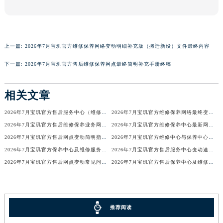
广东省汕头市龙湖区长平路宝玑售后服务中心（需提前预约）
广东省汕尾市城区香洲街道园林社区翠园街宝玑售后服务中心（需提前预约）
广东省韶关市武江区芙蓉新区与老城中心交汇处宝玑售后服务中心（需提前预约）
上一篇:
2026年7月宝玑官方维修保养网络变动明细补充版（搬迁新设）文件最终内容
广东省深圳市罗湖区深南东路5001号华润大厦17层1701室宝玑售后服务中心（需提前预约）
下一篇:
2026年7月宝玑官方售后维修保养网点最终简明补充手册终稿
广东省阳江市江城区东风一路宝玑售后服务中心（需提前预约）
广东省云浮市云城区金山路宝玑售后服务中心（需提前预约）
相关文章
广东省湛江市赤坎区观海北路宝玑售后服务中心（需提前预约）
广东省肇庆市端州区信安大道与砚都大道交汇处宝玑售后服务中心（需提前预约）
2026年7月宝玑官方售后服务中心（维修保养）迁址及新开补充最终通告
2026年7月宝玑官方维修保养网络最终变动明细补充版（搬迁+新设）最终确认
广西壮族自治区百色市右江区中山二路宝玑售后服务中心（需提前预约）
2026年7月宝玑官方售后维修保养业务网点变更记录公告发布
2026年7月宝玑官方维修保养中心最新网点清单补充版（含迁址新开）
广西壮族自治区北海市海城区北京路宝玑售后服务中心（需提前预约）
2026年7月宝玑官方售后网点变动简明指引补充修订（搬迁+新增）
2026年7月宝玑官方维修中心与保养中心网点变动全知道
广西壮族自治区崇左市江州区石景林街道友谊大道与丽川路交汇处宝玑售后服务中心（需提前预约）
2026年7月宝玑官方保养中心及维修服务点变动对照补充确认终稿文件
2026年7月宝玑官方售后服务中心变动速查（迁址+新增）
2026年7月宝玑官方售后网点变动常见问题解答（迁址及新增）
2026年7月宝玑官方售后保养中心及维修点最新分布情况（搬迁新开）
广西壮族自治区防城港市港口区金花茶大道宝玑售后服务中心（需提前预约）
广西壮族自治区贵港市港北区港城街道布山大道与仙衣路交叉口宝玑售后服务中心（需提前预约）
广西壮族自治区桂林市秀峰区红岭路宝玑售后服务中心（需提前预约）
广西壮族自治区河池市金城江区金城江街道朝阳路宝玑售后服务中心（需提前预约）
推荐阅读
广西壮族自治区贺州市八步区城东街道灵峰南路宝玑售后服务中心（需提前预约）