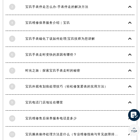
香港特别行政区铜锣湾区湾仔区轩尼诗道宝玑售后服务中心（需提前预约）
3
宝玑手表停走怎么办-手表停走的解决方法
河南省安阳市文峰区解放大道宝玑售后服务中心（需提前预约）
4
宝玑维修保养服务介绍 | 宝玑
河南省鹤壁市淇滨区九州路宝玑售后服务中心（需提前预约）
河南省济源市沁园街道济水大道宝玑售后服务中心（需提前预约）
5
宝玑手表磁化了该如何处理|宝玑技师为您讲解
河南省焦作市解放区解放路宝玑售后服务中心（需提前预约）
河南省开封市鼓楼区中山路宝玑售后服务中心（需提前预约）
6
宝玑手表走时变快的原因有哪些？
河南省洛阳市西工区中州中路与解放路交叉口宝玑售后服务中心（需提前预约）
河南省漯河市源汇区交通路宝玑售后服务中心（需提前预约）
7
时光之旅：探索宝玑手表走时的秘密
河南省南阳市宛城区范蠡东路与南都路交叉口宝玑售后服务中心（需提前预约）
河南省平顶山市卫东区建设路宝玑售后服务中心（需提前预约）
8
宝玑外观有划痕处理技巧（轻松修复爱表的实用方法）
河南省濮阳市大华龙区开州路绿城路交叉口宝玑售后服务中心（需提前预约）
9
宝玑电话门店地址在哪里
河南省三门峡市湖滨区和平路宝玑售后服务中心（需提前预约）
河南省商丘市梁园区神火大道宝玑售后服务中心（需提前预约）

10
宝玑维修售后保养服务电话是多少
河南省新乡市红旗区人民路宝玑售后服务中心（需提前预约）

河南省信阳市浉河区东方红大道宝玑售后服务中心（需提前预约）
11
宝玑腕表偷停处理方法是什么（专业维修指南与常见故障排查）
河南省许昌市魏都区建安大道与八龙路交叉口宝玑售后服务中心（需提前预约）