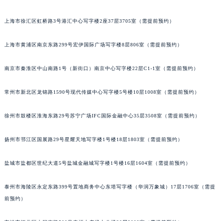
重庆市江北区观音桥步行街2号融恒时代广场写字楼9层902室（需提前预约）
上海市徐汇区虹桥路3号港汇中心写字楼2座37层3705室（需提前预约）
长沙市芙蓉区定王台街道建湘路393号世茂环球金融中心写字楼（芙蓉广场）10层13室（需提前预约）
郑州市二七区铭功路10号华润大厦写字楼29层2905室（需提前预约）
上海市黄浦区南京东路299号宏伊国际广场写字楼8层806室（需提前预约）
太原市迎泽区解放路15号亨得利名表服务中心（品牌授权店）3层整层（需提前预约）
沈阳市沈河区中街路137号亨得利名表服务中心（品牌授权店）1层整层（需提前预约）
南京市秦淮区中山南路1号（新街口）南京中心写字楼22层C1-1室（需提前预约）
沈阳市沈河区中街路83号亨得利名表服务中心（品牌授权店）1层整层（需提前预约）
常州市新北区龙锦路1590号现代传媒中心写字楼5号楼10层1008室（需提前预约）
乌鲁木齐市天山区红山路26号时代广场（CCMALL）C座17层17-B（需提前预约）
温州市鹿城区锦绣路1067号置信广场10层1015室（需提前预约）
徐州市鼓楼区淮海东路29号苏宁广场IFC国际金融中心35层3508室（需提前预约）
哈尔滨市道里区友谊西路600号富力中心T2座写字楼29层03室（需提前预约）
大连市中山区人民路15号国际金融大厦7层G室（需提前预约）
扬州市邗江区国展路29号星耀天地写字楼1号楼18层1803室（需提前预约）
佛山市禅城区季华五路57号万科金融中心C座12层1205室（需提前预约）
东莞市东城街道鸿福东路1号民盈国贸中心T1写字楼9层907室（需提前预约）
盐城市盐都区世纪大道5号盐城金融城写字楼1号楼16层1604室（需提前预约）
无锡市梁溪区人民中路139号恒隆广场写字楼1座11层1104室（需提前预约）
泰州市海陵区永定东路399号置地商务中心东塔写字楼（华润万象城）17层1706室（需提
南通市崇川区工农路57号圆融广场写字楼16层1603室（需提前预约）
前预约）
苏州市苏州工业园区星港街199号苏州中心办公楼C座22层08室（需提前预约）
武汉市江汉区解放大道686号世界贸易大厦38层09室（需提前预约）