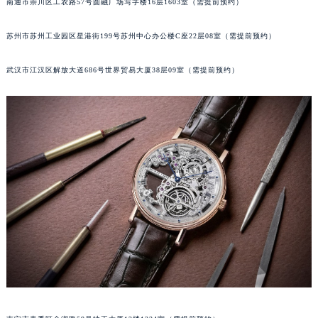
南通市崇川区工农路57号圆融广场写字楼16层1603室（需提前预约）
辽宁省沈阳市沈河区中街路137号亨得利名表维修授权店1楼宝玑售后服务中心（需提前预约）
辽宁省沈阳市沈河区中街路83号亨得利名表维修授权店1楼宝玑售后服务中心（需提前预约）
苏州市苏州工业园区星港街199号苏州中心办公楼C座22层08室（需提前预约）
北京市朝阳区建国门外大街甲6号华熙国际中心D座11层1102室宝玑售后服务中心（北京总部）（需提前预约）
武汉市江汉区解放大道686号世界贸易大厦38层09室（需提前预约）
北京市东城区东长安街1号王府井东方广场W3座6层602室宝玑售后服务中心（需提前预约）
河北省保定市竞秀区朝阳北大街北国先天下宝玑售后服务中心（需提前预约）
内蒙古自治区阿拉善盟市左旗土尔扈特大街宝玑售后服务中心（需提前预约）
内蒙古自治区巴彦淖尔市临河区新华街宝玑售后服务中心（需提前预约）
内蒙古自治区包头市青山区幸福路甲3号王府井百货名表维修宝玑售后服务中心（需提前预约）
内蒙古自治区赤峰市红山区哈达街宝玑售后服务中心（需提前预约）
内蒙古自治区鄂尔多斯市东胜区伊金霍洛街宝玑售后服务中心（需提前预约）
内蒙古自治区呼伦贝尔市海拉尔区中央街宝玑售后服务中心（需提前预约）
内蒙古自治区通辽市科尔沁区明仁大街宝玑售后服务中心（需提前预约）
内蒙古自治区乌海市海勃湾区人民南路宝玑售后服务中心（需提前预约）
内蒙古自治区乌兰察布市集宁区恩和大街宝玑售后服务中心（需提前预约）
内蒙古自治区锡林郭勒盟市锡林浩特市光明街与额尔敦路交叉口宝玑售后服务中心（需提前预约）
内蒙古自治区兴安盟市乌兰浩特市兴安大街宝玑售后服务中心（需提前预约）