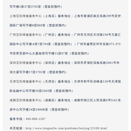
澳门特别行政区花王堂区大三巴商圈宝玑售后服务中心（需提前预约）
写字楼2座37层3705室（需提前预约）
澳门特别行政区嘉模堂区官也街宝玑售后服务中心（需提前预约）
上海宝玑维修服务中心
（上海店）服务地址：上海市黄浦区南京东路299号宏伊
澳门省路氹城市金光大道宝玑售后服务中心（需提前预约）
国际广场写字楼8层806室（需提前预约）
澳门特别行政区望德堂区塔石广场宝玑售后服务中心（需提前预约）
广州宝玑维修服务中心
（广州店）服务地址：广州市天河区天河路230号万菱汇
福建省福州市鼓楼区五四路128-1号恒力城写字楼15层03室宝玑售后服务中心（需提前预约）
国际中心写字楼A塔7层704室（需提前预约） | 广州市越秀区环市东路371-375
福建省厦门市思明区湖滨东路95号万象城华润大厦B座11层1104室宝玑售后服务中心（需提前预约）
号世界贸易中心大厦南塔写字楼15层07室（需提前预约）
广东省潮州市潮安区新风路与潮汕路交汇处宝玑售后服务中心（需提前预约）
深圳宝玑维修服务中心
（深圳店）服务地址：深圳市罗湖区深南东路5001号华
广东省广州市天河区天河路230号万菱汇国际中心A塔7层704室宝玑售后服务中心（需提前预约）
广东省广州市越秀区环市东路371-375号世界贸易中心大厦南塔15层1507室宝玑售后服务中心（需提前预约）
润大厦写字楼17层1701室（需提前预约）
广东省河源市源城区越王大道宝玑售后服务中心（需提前预约）
天津宝玑维修服务中心
（天津店）服务地址：天津市和平区赤峰道136号天津国
广东省惠州市惠城区江北文昌一路7号华贸大厦1座30层3005室宝玑售后服务中心（需提前预约）
际金融中心写字楼26层2603室（需提前预约）
广东省江门市蓬江区广场西路宝玑售后服务中心（需提前预约）
成都宝玑维修服务中心
（成都店）服务地址：成都市锦江区人民东路6号SAC东
广东省揭阳市榕城进贤门步行街宝玑售后服务中心（需提前预约）
原中心写字楼24层2406B室（需提前预约）
广东省茂名市电白区水东街道迎宾大道宝玑售后服务中心（需提前预约）
服务专线：
400-886-1507
广东省梅州市梅江区金燕大道宝玑售后服务中心（需提前预约）
本页链接：
http://www.breguetfw.com/problems/beijing/22100.html
广东省清远市清城区湖西路宝玑售后服务中心（需提前预约）