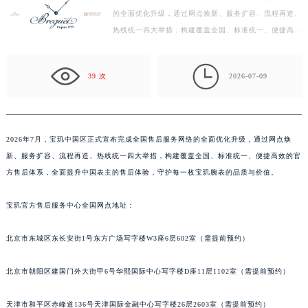
的全面优化升级，通过网点焕新、服务扩容、流程再造、
盐城市盐都区世纪大道5号盐城金融城写字楼1号楼16层1604室（需提前预约）
热线统一四大举措，构建覆盖全国、标准统一、便捷高效
泰州市海陵区永定东路399号置地商务中心东塔写字楼（华润万象城）17层1706室（需提前预约）
的官方售后体系，全面提升中国表主的售后体验，守护
宁波市江北区大闸南路500号来福士广场办公楼20层2009室（需提前预约）
每…

杭州市上城区钱江路1366号华润大厦写字楼A座5层503-5室（需提前预约）
39 次
2026-07-09
金华市金东区东市南街777号金华万达广场写字楼4号楼22层2209室（需提前预约）
绍兴市越城区胜利东路379号世茂天际中心写字楼8层805室（需提前预约）
嘉兴市南湖区广益路705号嘉兴世界贸易中心写字楼A座13层1304室（需提前预约）
2026年7月，宝玑中国区正式宣布完成全国售后服务网络的全面优化升级，通过网点焕
南昌市红谷滩新区红谷中大道998号绿地双子塔（中央广场）A1座办公楼14层07室（需提前预约）
新、服务扩容、流程再造、热线统一四大举措，构建覆盖全国、标准统一、便捷高效的官
济南市历下区经十路11111号华润中心写字楼（万象城）15层1508室（需提前预约）
方售后体系，全面提升中国表主的售后体验，守护每一枚宝玑腕表的品质与价值。
广州市天河区天河路230号万菱汇国际中心写字楼A塔7层704室（需提前预约）
宝玑官方售后服务中心全国网点地址：
广州市越秀区环市东路371-375号世界贸易中心大厦南塔写字楼15层07室（需提前预约）
深圳市罗湖区深南东路5001号华润大厦写字楼17层1701室（需提前预约）
北京市东城区东长安街1号东方广场写字楼W3座6层602室（需提前预约）
惠州市惠城区江北文昌一路7号华贸大厦写字楼1座30层05室（需提前预约）
厦门市思明区湖滨东路95号华润大厦写字楼B座11层1104室（需提前预约）
北京市朝阳区建国门外大街甲6号华熙国际中心写字楼D座11层1102室（需提前预约）
福州市鼓楼区五四路128-1号恒力城写字楼15层03室（需提前预约）
成都市锦江区人民东路6号SAC东原中心写字楼24层2406B室（需提前预约）
天津市和平区赤峰道136号天津国际金融中心写字楼26层2603室（需提前预约）