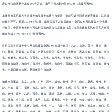
唐山市路南区新华东道100号万达广场写字楼A座10层1002室（需提前预约）
安徽省蚌埠市蚌山区淮河路宝玑售后服务中心（需提前预约）
安徽省亳州市谯城区魏武大道宝玑售后服务中心（需提前预约）
上述所有宝玑官方售后服务地址服务范围均为全国，全部可选择到店或邮寄服务，注意提
安徽省池州市贵池区长江路宝玑售后服务中心（需提前预约）
前预约即可。截至2026年6月2日，最新宝玑官方售后服务中心网点布局已覆盖34个省级
安徽省滁州市琅琊区南谯北路宝玑售后服务中心（需提前预约）
行政区，中国所有省份均可找到宝玑的官方售后服务门店，注意需拨打宝玑全国官方售后
安徽省阜阳市颍州区颍州北路宝玑售后服务中心（需提前预约）
服务热线：400-886-1507进行预约。
安徽省淮北市相山区淮海路宝玑售后服务中心（需提前预约）
目前
宝玑售后
服务中心网点已覆盖全国34个省级行政区：北京、上海、天津、重庆、澳
安徽省淮南市田家庵区国庆中路宝玑售后服务中心（需提前预约）
门、香港、河北省、山西省、内蒙古自治区、辽宁省、吉林省、黑龙江省、江苏省、浙江
安徽省黄山市屯溪区黄山西路宝玑售后服务中心（需提前预约）
省、安徽省、福建省、江西省、山东省、台湾省、河南省、湖北省、湖南省、广东省、广
安徽省六安市金安区解放中路宝玑售后服务中心（需提前预约）
西壮族自治区、海南省、四川省、贵州省、云南省、西藏自治区、陕西省、甘肃省、青海
安徽省马鞍山市雨山区湖南西路宝玑售后服务中心（需提前预约）
省、宁夏回族自治区、新疆维吾尔自治区；
安徽省宿州市埇桥区人民中路宝玑售后服务中心（需提前预约）
地级市已覆盖：北京、上海、广州、深圳、成都、杭州、天津、南京、重庆、郑州、长
安徽省铜陵市铜官区石城大道宝玑售后服务中心（需提前预约）
沙、宁波、厦门、福州、南昌、金华、嘉兴、扬州、常州、绍兴、徐州、盐城、泰州、济
安徽省芜湖市镜湖区中山路步行街宝玑售后服务中心（需提前预约）
南、惠州、苏州、武汉、西安、青岛、无锡、温州、沈阳、大连、海口、三亚、佛山、东
安徽省宣城市宣州区叠嶂西路宝玑售后服务中心（需提前预约）
莞、珠海、哈尔滨、合肥、昆明、太原、石家庄、南宁、南通、长春、烟台、唐山、廊
福建省龙岩市新罗区九一南路宝玑售后服务中心（需提前预约）
坊、保定、贵阳、泉州、台州、湖州、中山、乌鲁木齐、洛阳、邯郸、秦皇岛、澳门、西
福建省南平市建阳区人民西路宝玑售后服务中心（需提前预约）
宁、潍坊、呼和浩特、沧州、鞍山、赣州、临沂、岳阳、平顶山、镇江、桂林、芜湖、汕