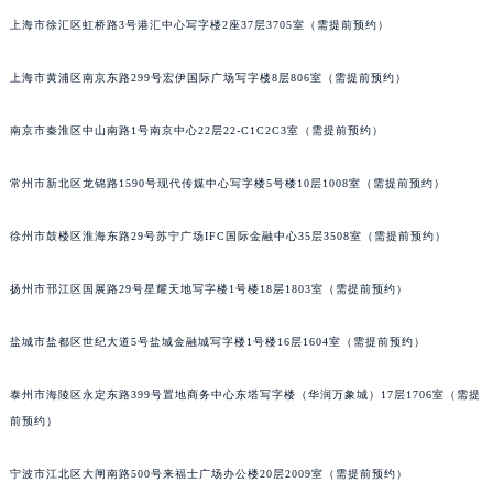
南通市崇川区工农路57号圆融广场写字楼16层1603室（需提前预约）
上海市徐汇区虹桥路3号港汇中心写字楼2座37层3705室（需提前预约）
苏州市苏州工业园区星港街199号苏州中心办公楼C座22层08室（需提前预约）
上海市黄浦区南京东路299号宏伊国际广场写字楼8层806室（需提前预约）
武汉市江汉区解放大道686号世界贸易大厦38层09室（需提前预约）
南宁市青秀区金湖路59号地王大厦12楼1224室（需提前预约）
南京市秦淮区中山南路1号南京中心22层22-C1C2C3室（需提前预约）
合肥市蜀山区潜山路111号万象城华润大厦B座12楼03室（需提前预约）
泉州市丰泽区宝洲路729号浦西万达中心写字楼A座7楼709室（需提前预约）
常州市新北区龙锦路1590号现代传媒中心写字楼5号楼10层1008室（需提前预约）
青岛市南区山东路6号华润大厦B座22层04室（需提前预约）
徐州市鼓楼区淮海东路29号苏宁广场IFC国际金融中心35层3508室（需提前预约）
烟台市芝罘区胜利路139号万达金融中心A座907室（需提前预约）
长春市朝阳区西安大路727号中银大厦A座(旺进大厦)18层09室（需提前预约）
扬州市邗江区国展路29号星耀天地写字楼1号楼18层1803室（需提前预约）
贵阳市南明区都司高架桥路33号亨特国际金融中心14楼14D（需提前预约）
昆明市盘龙区北京路928号同德昆明广场写字楼10层06室（需提前预约）
盐城市盐都区世纪大道5号盐城金融城写字楼1号楼16层1604室（需提前预约）
石家庄市长安区中山东路39号勒泰中心写字楼B座13层07室（需提前预约）
西安市碑林区南关正街88号华侨城长安国际中心E座6楼10室（需提前预约）
泰州市海陵区永定东路399号置地商务中心东塔写字楼（华润万象城）17层1706室（需提
前预约）
海口市龙华区金贸东路5号海口华润大厦B座17层1707室（需提前预约）
唐山市路南区新华东道100号万达广场写字楼A座10层1002室（需提前预约）
宁波市江北区大闸南路500号来福士广场办公楼20层2009室（需提前预约）
台州市椒江区东海大道1800号腾达中心东1幢20楼2002室（需提前预约）