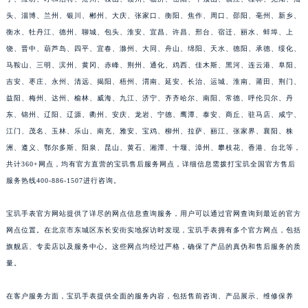
福建省宁德市蕉城区天湖东路宝玑售后服务中心（需提前预约）
头、淄博、兰州、银川、郴州、大庆、张家口、衡阳、焦作、周口、邵阳、亳州、新乡、
衡水、牡丹江、德州、聊城、包头、淮安、宜昌、许昌、邢台、宿迁、丽水、蚌埠、上
福建省莆田市城厢区霞林街道荔华东大道宝玑售后服务中心（需提前预约）
饶、晋中、葫芦岛、四平、宜春、滁州、大同、舟山、绵阳、天水、德阳、承德、绥化、
福建省三明市三元区东乾二路宝玑售后服务中心（需提前预约）
马鞍山、三明、滨州、黄冈、赤峰、荆州、通化、鸡西、佳木斯、黑河、连云港、阜阳、
福建省漳州市龙文区步港路宝玑售后服务中心（需提前预约）
吉安、枣庄、永州、清远、揭阳、梧州、渭南、延安、长治、运城、淮南、莆田、荆门、
江苏省常州市新北区龙锦路1590号现代传媒中心5号楼10层1008室宝玑售后服务中心（需提前预约）
益阳、梅州、达州、榆林、威海、九江、济宁、齐齐哈尔、南阳、常德、呼伦贝尔、丹
江苏省淮安市清江浦区淮海北路宝玑售后服务中心（需提前预约）
东、锦州、辽阳、辽源、衢州、安庆、龙岩、宁德、鹰潭、泰安、商丘、驻马店、咸宁、
江苏省连云港市海州区通灌北路宝玑售后服务中心（需提前预约）
江门、茂名、玉林、乐山、南充、雅安、宝鸡、柳州、拉萨、丽江、张家界、襄阳、株
洲、遵义、鄂尔多斯、阳泉、昆山、黄石、湘潭、十堰、漳州、攀枝花、香港、台北等，
江苏省南京市秦淮区中山南路1号南京中心22层22-C1-C3室宝玑售后服务中心（需提前预约）
共计360+网点，均有官方直营的宝玑售后服务网点，详细信息需拨打宝玑全国官方售后
江苏省宿迁市宿城区西湖路宝玑售后服务中心（需提前预约）
服务热线400-886-1507进行咨询。
江苏省泰州市海陵区永定东路399号置地商务中心东塔（华润万象城）17层1706室宝玑售后服务中心（需提前预约）
江苏省徐州市鼓楼区淮海东路29号苏宁广场IFC国际金融中心35层3508室宝玑售后服务中心（需提前预约）
宝玑手表官方网站提供了详尽的网点信息查询服务，用户可以通过官网查询到最近的官方
江苏省盐城市盐都区世纪大道5号盐城金融城写字楼1号楼16层1604室宝玑售后服务中心（需提前预约）
网点位置。在北京市东城区东长安街实地探访时发现，宝玑手表拥有多个官方网点，包括
江苏省扬州市邗江区国展路29号星耀天地写字楼1号楼18层1803室宝玑售后服务中心（需提前预约）
旗舰店、专卖店以及服务中心。这些网点均经过严格，确保了产品的真伪和售后服务的质
量。
江苏省镇江市京口区中山东路宝玑售后服务中心（需提前预约）
江西省抚州市临川区赣东大道宝玑售后服务中心（需提前预约）
在客户服务方面，宝玑手表提供全面的服务内容，包括售前咨询、产品展示、维修保养
江西省赣州市章贡区文清路宝玑售后服务中心（需提前预约）