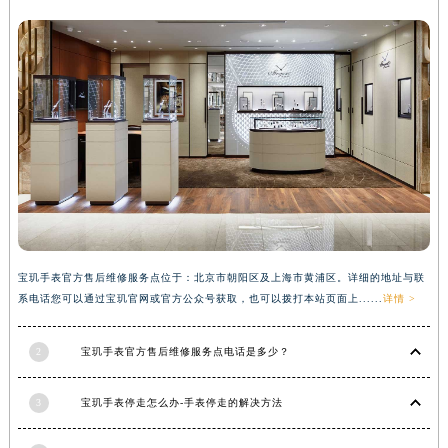
广西壮族自治区桂林市秀峰区红岭路宝玑售后服务中心（需提前预约）
广西壮族自治区河池市金城江区金城江街道朝阳路宝玑售后服务中心（需提前预约）
广西壮族自治区贺州市八步区城东街道灵峰南路宝玑售后服务中心（需提前预约）
广西壮族自治区来宾市兴宾区桂中大道宝玑售后服务中心（需提前预约）
广西壮族自治区柳州市城中区中山中路宝玑售后服务中心（需提前预约）
广西壮族自治区钦州市钦南区金海湾东大街宝玑售后服务中心（需提前预约）
广西壮族自治区梧州市万秀区龙湖镇高旺路宝玑售后服务中心（需提前预约）
广西壮族自治区玉林市玉州区金玉路宝玑售后服务中心（需提前预约）
海南省儋州市儋州市那大镇兰洋北路宝玑售后服务中心（需提前预约）
海南省东方市八所镇解放西路宝玑售后服务中心（需提前预约）
宝玑手表官方售后维修服务点位于：北京市朝阳区及上海市黄浦区。详细的地址与联
系电话您可以通过宝玑官网或官方公众号获取，也可以拨打本站页面上......
详情 >
海南省琼海市嘉积镇东风路宝玑售后服务中心（需提前预约）
海南省三沙市西沙区西沙群岛永兴岛北京路宝玑售后服务中心（需提前预约）
2
宝玑手表官方售后维修服务点电话是多少？
海南省三亚市吉阳区迎宾路宝玑售后服务中心（需提前预约）
海南省万宁市万城镇解放路宝玑售后服务中心（需提前预约）
3
宝玑手表停走怎么办-手表停走的解决方法
海南省文昌市文城镇教育东路宝玑售后服务中心（需提前预约）
海南省五指山市通什镇三月三大道宝玑售后服务中心（需提前预约）