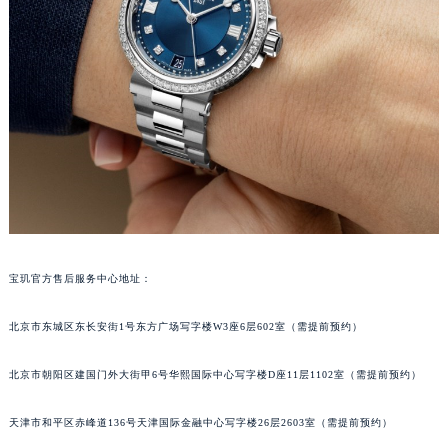
厦门市思明区湖滨东路95号华润大厦写字楼B座11层1104室（需提前预约）
福州市鼓楼区五四路128-1号恒力城写字楼15层03室（需提前预约）
成都市锦江区人民东路6号SAC东原中心写字楼24层2406B室（需提前预约）
重庆市江北区观音桥步行街2号融恒时代广场写字楼9层902室（需提前预约）
长沙市芙蓉区定王台街道建湘路393号世茂环球金融中心写字楼（芙蓉广场）10层13室（需提前预约）
郑州市二七区铭功路10号华润大厦写字楼29层2905室（需提前预约）
太原市迎泽区解放路15号亨得利名表服务中心（品牌授权店）3层整层（需提前预约）
沈阳市沈河区中街路137号亨得利名表服务中心（品牌授权店）1层整层（需提前预约）
沈阳市沈河区中街路83号亨得利名表服务中心（品牌授权店）1层整层（需提前预约）
乌鲁木齐市天山区红山路26号时代广场（CCMALL）C座17层17-B（需提前预约）
宝玑官方售后服务中心地址：
温州市鹿城区锦绣路1067号置信广场10层1015室（需提前预约）
北京市东城区东长安街1号东方广场写字楼W3座6层602室（需提前预约）
哈尔滨市道里区友谊西路600号富力中心T2座写字楼29层03室（需提前预约）
大连市中山区人民路15号国际金融大厦7层G室（需提前预约）
北京市朝阳区建国门外大街甲6号华熙国际中心写字楼D座11层1102室（需提前预约）
佛山市禅城区季华五路57号万科金融中心C座12层1205室（需提前预约）
东莞市东城街道鸿福东路1号民盈国贸中心T1写字楼9层907室（需提前预约）
天津市和平区赤峰道136号天津国际金融中心写字楼26层2603室（需提前预约）
无锡市梁溪区人民中路139号恒隆广场写字楼1座11层1104室（需提前预约）