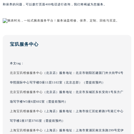
和保养的问题，可以拨打页面400电话进行咨询，我们将竭诚为您服务。
山东省泰安市泰山区财源街道泰山大街宝玑售后服务中心（需提前预约）
山东省威海市环翠区新威海路89号振华商厦一楼名表维修宝玑售后服务中心（需提前预约）
山东省潍坊市奎文区东风东街宝玑售后服务中心（需提前预约）
山东省枣庄市滕州市北辛路与善国路交叉口宝玑售后服务中心（需提前预约）
山东省淄博市张店区金晶大道宝玑售后服务中心（需提前预约）
宝玑服务中心
上海市黄浦区南京东路299号宏伊国际广场写字楼8层806室宝玑售后服务中心（需提前预约）
上海市徐汇区虹桥路3号港汇中心2座37层3705室宝玑售后服务中心（需提前预约）
本文tag：
浙江省杭州市上城区钱江路1366号华润大厦A座5层503-5室宝玑售后服务中心（需提前预约）
北京宝玑维修服务中心
（北京店）服务地址：北京市朝阳区建国门外大街甲6号
浙江省湖州市吴兴区劳动路宝玑售后服务中心（需提前预约）
浙江省嘉兴市南湖区广益路705号嘉兴世界贸易中心A座13层1304室宝玑售后服务中心（需提前预约）
华熙国际中心写字楼D座11层1102室（北京总部）（需提前预约）
浙江省金华市金东区东市南街777号金华万达广场4号楼22楼2209室宝玑售后服务中心（需提前预约）
北京宝玑维修服务中心
（北京店）服务地址：北京市东城区东长安街1号东方广
浙江省丽水市莲都区解放街宝玑售后服务中心（需提前预约）
场写字楼W3座6层602室（需提前预约）
浙江省宁波市江北区大闸南路500号来福士广场办公楼20层2009室宝玑售后服务中心（需提前预约）
上海宝玑维修服务中心
（上海店）服务地址：上海市徐汇区虹桥路3号港汇中心
浙江省衢州市柯城区上街宝玑售后服务中心（需提前预约）
写字楼2座37层3705室（需提前预约）
浙江省绍兴市越城区胜利东路379号世茂天际中心写字楼8层805室宝玑售后服务中心（需提前预约）
上海宝玑维修服务中心
（上海店）服务地址：上海市黄浦区南京东路299号宏伊
浙江省舟山市定海区解放东路宝玑售后服务中心（需提前预约）