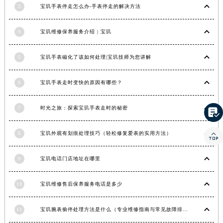
3
宝玑手表停走怎么办-手表停走的解决方法
湖南省常德市武陵区人民路宝玑售后服务中心（需提前预约）
湖南省郴州市北湖区国庆北路宝玑售后服务中心（需提前预约）
4
宝玑维修保养服务介绍 | 宝玑
湖南省衡阳市雁峰区解放路宝玑售后服务中心（需提前预约）
湖南省怀化市鹤城区迎丰中路宝玑售后服务中心（需提前预约）
5
宝玑手表磁化了该如何处理|宝玑技师为您讲解
湖南省娄底市娄星区长青街宝玑售后服务中心（需提前预约）
湖南省邵阳市双清区东风路宝玑售后服务中心（需提前预约）
6
宝玑手表走时变快的原因有哪些？
湖南省湘潭市雨湖区莲城大道宝玑售后服务中心（需提前预约）
7
时光之旅：探索宝玑手表走时的秘密
湖南省益阳市赫山区桃花仑路宝玑售后服务中心（需提前预约）

湖南省永州市冷水滩区永州大道与中兴路交叉口宝玑售后服务中心（需提前预约）

8
宝玑外观有划痕处理技巧（轻松修复爱表的实用方法）
湖南省岳阳市岳阳楼区东茅岭路宝玑售后服务中心（需提前预约）
湖南省张家界市永定区解放路宝玑售后服务中心（需提前预约）
9
宝玑电话门店地址在哪里
湖南省长沙市芙蓉区建湘路393号世茂环球金融中心写字楼10层1013室宝玑售后服务中心（需提前预约）
湖南省株洲市芦淞区建设南路宝玑售后服务中心（需提前预约）
10
宝玑维修售后保养服务电话是多少
甘肃省白银市白银区北京路宝玑售后服务中心（需提前预约）
甘肃省定西市安定区解放路宝玑售后服务中心（需提前预约）
11
宝玑腕表偷停处理方法是什么（专业维修指南与常见故障排查）
甘肃省敦煌市沙州镇阳关中路宝玑售后服务中心（需提前预约）