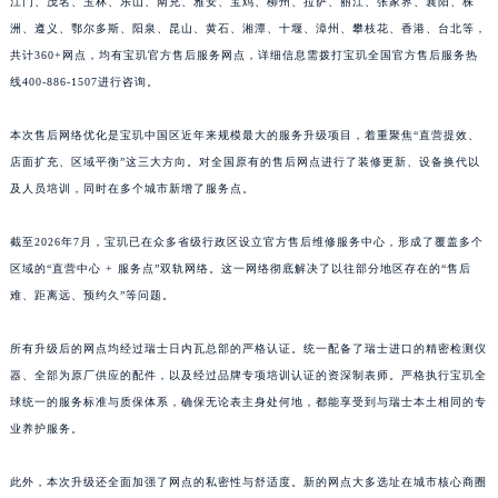
江门、茂名、玉林、乐山、南充、雅安、宝鸡、柳州、拉萨、丽江、张家界、襄阳、株
江西省景德镇市珠山区珠山中路宝玑售后服务中心（需提前预约）
洲、遵义、鄂尔多斯、阳泉、昆山、黄石、湘潭、十堰、漳州、攀枝花、香港、台北等，
江西省九江市浔阳区浔阳路宝玑售后服务中心（需提前预约）
共计360+网点，均有宝玑官方售后服务网点，详细信息需拨打宝玑全国官方售后服务热
线400-886-1507进行咨询。
江西省南昌市红谷滩新区红谷中大道998号绿地双子塔（中央广场）A1座办公楼14层1407室宝玑售后服务中心（需提前预约）
江西省萍乡市安源区萍安北大道与康庄路交叉口宝玑售后服务中心（需提前预约）
本次售后网络优化是宝玑中国区近年来规模最大的服务升级项目，着重聚焦“直营提效、
江西省上饶市信州区滨江西路宝玑售后服务中心（需提前预约）
店面扩充、区域平衡”这三大方向。对全国原有的售后网点进行了装修更新、设备换代以
江西省新余市渝水区北湖西路宝玑售后服务中心（需提前预约）
及人员培训，同时在多个城市新增了服务点。
江西省宜春市袁州区中山中路宝玑售后服务中心（需提前预约）
江西省鹰潭市月湖区胜利东路宝玑售后服务中心（需提前预约）
截至2026年7月，宝玑已在众多省级行政区设立官方售后维修服务中心，形成了覆盖多个
区域的“直营中心 + 服务点”双轨网络。这一网络彻底解决了以往部分地区存在的“售后
山东省德州市德城区东风中路宝玑售后服务中心（需提前预约）
难、距离远、预约久”等问题。
山东省东营市东营区济南路宝玑售后服务中心（需提前预约）
山东省济南市历下区经十路11111号华润中心写字楼（万象城）15层1508室宝玑售后服务中心（需提前预约）
所有升级后的网点均经过瑞士日内瓦总部的严格认证。统一配备了瑞士进口的精密检测仪
山东省济宁市任城区太白楼路宝玑售后服务中心（需提前预约）
器、全部为原厂供应的配件，以及经过品牌专项培训认证的资深制表师。严格执行宝玑全
山东省莱芜市文化南路8号银座商城名表维修一楼名表维修宝玑售后服务中心（需提前预约）
球统一的服务标准与质保体系，确保无论表主身处何地，都能享受到与瑞士本土相同的专
山东省临沂市兰山区解放路宝玑售后服务中心（需提前预约）
业养护服务。
山东省日照市东港区烟台路宝玑售后服务中心（需提前预约）
此外，本次升级还全面加强了网点的私密性与舒适度。新的网点大多选址在城市核心商圈
山东省泰安市泰山区财源街道泰山大街宝玑售后服务中心（需提前预约）