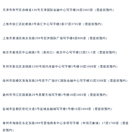
福州市鼓楼区五四路128-1号恒力城写字楼15层03室（需提前预约）
天津市和平区赤峰道136号天津国际金融中心写字楼26层2603室（需提前预约）
成都市锦江区人民东路6号SAC东原中心写字楼24层2406B室（需提前预约）
重庆市江北区观音桥步行街2号融恒时代广场写字楼9层902室（需提前预约）
上海市徐汇区虹桥路3号港汇中心写字楼2座37层3705室（需提前预约）
长沙市芙蓉区定王台街道建湘路393号世茂环球金融中心写字楼（芙蓉广场）10层13室（需提前预约）
上海市黄浦区南京东路299号宏伊国际广场写字楼8层806室（需提前预约）
郑州市二七区铭功路10号华润大厦写字楼29层2905室（需提前预约）
太原市迎泽区解放路15号亨得利名表服务中心（品牌授权店）3层整层（需提前预约）
南京市秦淮区中山南路1号（新街口）南京中心写字楼22层C1-1室（需提前预约）
沈阳市沈河区中街路137号亨得利名表服务中心（品牌授权店）1层整层（需提前预约）
沈阳市沈河区中街路83号亨得利名表服务中心（品牌授权店）1层整层（需提前预约）
常州市新北区龙锦路1590号现代传媒中心写字楼5号楼10层1008室（需提前预约）
乌鲁木齐市天山区红山路26号时代广场（CCMALL）C座17层17-B（需提前预约）
温州市鹿城区锦绣路1067号置信广场10层1015室（需提前预约）
徐州市鼓楼区淮海东路29号苏宁广场IFC国际金融中心写字楼35层3508室（需提前预约）
哈尔滨市道里区友谊西路600号富力中心T2座写字楼29层03室（需提前预约）
扬州市邗江区国展路29号星耀天地写字楼1号楼18层1803室（需提前预约）
大连市中山区人民路15号国际金融大厦7层G室（需提前预约）
佛山市禅城区季华五路57号万科金融中心C座12层1205室（需提前预约）
盐城市盐都区世纪大道5号盐城金融城写字楼1号楼16层1604室（需提前预约）
东莞市东城街道鸿福东路1号民盈国贸中心T1写字楼9层907室（需提前预约）
无锡市梁溪区人民中路139号恒隆广场写字楼1座11层1104室（需提前预约）
泰州市海陵区永定东路399号置地商务中心东塔写字楼（华润万象城）17层1706室（需提
南通市崇川区工农路57号圆融广场写字楼16层1603室（需提前预约）
前预约）