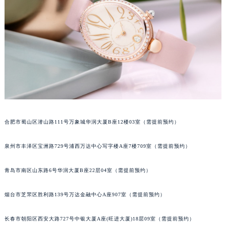
内蒙古自治区锡林郭勒盟市锡林浩特市光明街与额尔敦路交叉口宝玑售后服务中心（需提前预约）
内蒙古自治区兴安盟市乌兰浩特市兴安大街宝玑售后服务中心（需提前预约）
山西省大同市平城区迎宾街宝玑售后服务中心（需提前预约）
山西省晋城市城区黄华街宝玑售后服务中心（需提前预约）
山西省晋中市榆次区顺城街宝玑售后服务中心（需提前预约）
山西省临汾市尧都区解放路宝玑售后服务中心（需提前预约）
山西省吕梁市离石区永宁中路与建设街交叉口宝玑售后服务中心（需提前预约）
山西省朔州市朔城区怡西路与鄯阳西街交汇处宝玑售后服务中心（需提前预约）
合肥市蜀山区潜山路111号万象城华润大厦B座12楼03室（需提前预约）
山西省忻州市忻府区和平东街与七一南路交叉口宝玑售后服务中心（需提前预约）
山西省阳泉市郊区平阳东街与新城大道交叉口宝玑售后服务中心（需提前预约）
泉州市丰泽区宝洲路729号浦西万达中心写字楼A座7楼709室（需提前预约）
山西省运城市盐湖区河东街宝玑售后服务中心（需提前预约）
山西省长治市潞州区英雄中路宝玑售后服务中心（需提前预约）
青岛市南区山东路6号华润大厦B座22层04室（需提前预约）
山西省太原市迎泽区迎泽街道解放路15号亨得利名表维修授权店3楼宝玑售后服务中心（需提前预约）
天津市和平区赤峰道136号天津国际金融中心26层2603室宝玑售后服务中心（需提前预约）
烟台市芝罘区胜利路139号万达金融中心A座907室（需提前预约）
安徽省安庆市迎江区人民路宝玑售后服务中心（需提前预约）
长春市朝阳区西安大路727号中银大厦A座(旺进大厦)18层09室（需提前预约）
安徽省蚌埠市蚌山区淮河路宝玑售后服务中心（需提前预约）