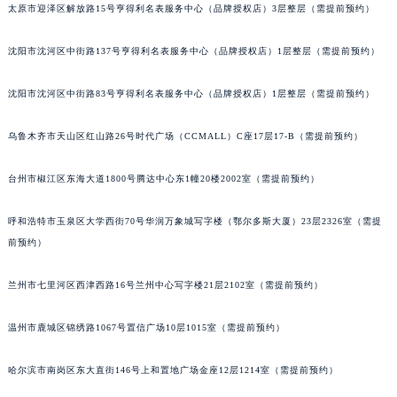
太原市迎泽区解放路15号亨得利名表服务中心（品牌授权店）3层整层（需提前预约）
吉林省辽源市龙山区人民大街宝玑售后服务中心（需提前预约）
吉林省梅河口市新华街道梅河大街宝玑售后服务中心（需提前预约）
沈阳市沈河区中街路137号亨得利名表服务中心（品牌授权店）1层整层（需提前预约）
吉林省四平市铁东区紫气大路与南九经街交汇处宝玑售后服务中心（需提前预约）
吉林省松原市宁江区五环大街宝玑售后服务中心（需提前预约）
沈阳市沈河区中街路83号亨得利名表服务中心（品牌授权店）1层整层（需提前预约）
吉林省通化市东昌区环通乡江南大街宝玑售后服务中心（需提前预约）
乌鲁木齐市天山区红山路26号时代广场（CCMALL）C座17层17-B（需提前预约）
吉林省延边市延吉市解放路宝玑售后服务中心（需提前预约）
辽宁省鞍山市铁东区站前街宝玑售后服务中心（需提前预约）
台州市椒江区东海大道1800号腾达中心东1幢20楼2002室（需提前预约）
辽宁省本溪市平山区胜利路宝玑售后服务中心（需提前预约）
辽宁省朝阳市双塔区新华路宝玑售后服务中心（需提前预约）
呼和浩特市玉泉区大学西街70号华润万象城写字楼（鄂尔多斯大厦）23层2326室（需提
辽宁省丹东市振兴区七经街宝玑售后服务中心（需提前预约）
前预约）
辽宁省抚顺市新抚区东一路宝玑售后服务中心（需提前预约）
兰州市七里河区西津西路16号兰州中心写字楼21层2102室（需提前预约）
辽宁省阜新市海州区解放大街宝玑售后服务中心（需提前预约）
辽宁省葫芦岛市连山区中央路宝玑售后服务中心（需提前预约）
温州市鹿城区锦绣路1067号置信广场10层1015室（需提前预约）
辽宁省锦州市古塔区中央大街宝玑售后服务中心（需提前预约）
辽宁省辽阳市白塔区新运大街宝玑售后服务中心（需提前预约）
哈尔滨市南岗区东大直街146号上和置地广场金座12层1214室（需提前预约）
辽宁省盘锦市兴隆台区石油大街宝玑售后服务中心（需提前预约）