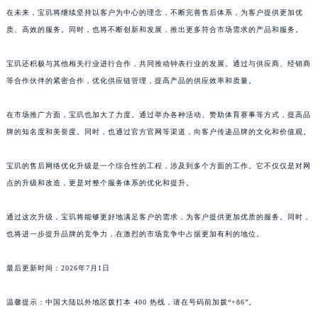
在未来，宝玑将继续坚持以客户为中心的理念，不断完善售后体系，为客户提供更加优
澳门特别行政区风顺堂区南湾大马路宝玑售后服务中心（需提前预约）
质、高效的服务。同时，也将不断创新和发展，推出更多符合市场需求的产品和服务。
澳门特别行政区花地玛堂区关闸广场宝玑售后服务中心（需提前预约）
澳门特别行政区花王堂区大三巴商圈宝玑售后服务中心（需提前预约）
宝玑还积极与其他相关行业进行合作，共同推动钟表行业的发展。通过与供应商、经销商
澳门特别行政区嘉模堂区官也街宝玑售后服务中心（需提前预约）
等合作伙伴的紧密合作，优化供应链管理，提高产品的供应效率和质量。
澳门省路氹城市金光大道宝玑售后服务中心（需提前预约）
澳门特别行政区望德堂区塔石广场宝玑售后服务中心（需提前预约）
在市场推广方面，宝玑也加大了力度。通过举办各种活动、赞助体育赛事等方式，提高品
牌的知名度和美誉度。同时，也通过官方官网等渠道，向客户传递品牌的文化和价值观。
福建省福州市鼓楼区五四路128-1号恒力城写字楼15层03室宝玑售后服务中心（需提前预约）
福建省厦门市思明区湖滨东路95号万象城华润大厦B座11层1104室宝玑售后服务中心（需提前预约）
宝玑的售后网络优化升级是一个综合性的工程，涉及到多个方面的工作。它不仅仅是对网
广东省潮州市潮安区新风路与潮汕路交汇处宝玑售后服务中心（需提前预约）
点的升级和改造，更是对整个服务体系的优化和提升。
广东省广州市天河区天河路230号万菱汇国际中心A塔7层704室宝玑售后服务中心（需提前预约）
广东省广州市越秀区环市东路371-375号世界贸易中心大厦南塔15层1507室宝玑售后服务中心（需提前预约）
通过这次升级，宝玑将能够更好地满足客户的需求，为客户提供更加优质的服务。同时，
广东省河源市源城区越王大道宝玑售后服务中心（需提前预约）
也将进一步提升品牌的竞争力，在激烈的市场竞争中占据更加有利的地位。
广东省惠州市惠城区江北文昌一路7号华贸大厦1座30层3005室宝玑售后服务中心（需提前预约）
最后更新时间：2026年7月1日
广东省江门市蓬江区广场西路宝玑售后服务中心（需提前预约）
广东省揭阳市榕城进贤门步行街宝玑售后服务中心（需提前预约）
温馨提示：中国大陆以外地区拨打本 400 热线，请在号码前加拨“+86”。
广东省茂名市电白区水东街道迎宾大道宝玑售后服务中心（需提前预约）