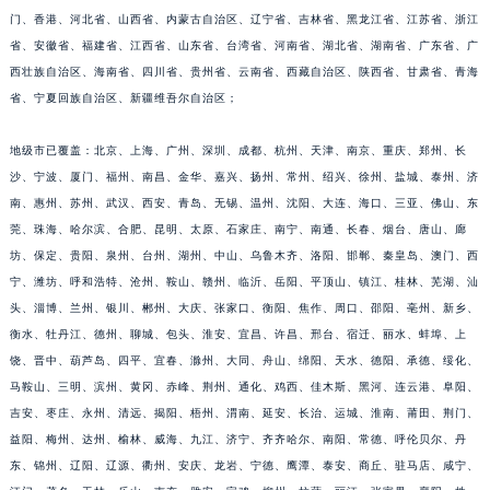
门、香港、河北省、山西省、内蒙古自治区、辽宁省、吉林省、黑龙江省、江苏省、浙江
福建省莆田市城厢区霞林街道荔华东大道宝玑售后服务中心（需提前预约）
省、安徽省、福建省、江西省、山东省、台湾省、河南省、湖北省、湖南省、广东省、广
福建省三明市三元区东乾二路宝玑售后服务中心（需提前预约）
西壮族自治区、海南省、四川省、贵州省、云南省、西藏自治区、陕西省、甘肃省、青海
福建省漳州市龙文区步港路宝玑售后服务中心（需提前预约）
省、宁夏回族自治区、新疆维吾尔自治区；
江苏省常州市新北区龙锦路1590号现代传媒中心5号楼10层1008室宝玑售后服务中心（需提前预约）
江苏省淮安市清江浦区淮海北路宝玑售后服务中心（需提前预约）
地级市已覆盖：北京、上海、广州、深圳、成都、杭州、天津、南京、重庆、郑州、长
江苏省连云港市海州区通灌北路宝玑售后服务中心（需提前预约）
沙、宁波、厦门、福州、南昌、金华、嘉兴、扬州、常州、绍兴、徐州、盐城、泰州、济
南、惠州、苏州、武汉、西安、青岛、无锡、温州、沈阳、大连、海口、三亚、佛山、东
江苏省南京市秦淮区中山南路1号南京中心22层22-C1-C3室宝玑售后服务中心（需提前预约）
莞、珠海、哈尔滨、合肥、昆明、太原、石家庄、南宁、南通、长春、烟台、唐山、廊
江苏省宿迁市宿城区西湖路宝玑售后服务中心（需提前预约）
坊、保定、贵阳、泉州、台州、湖州、中山、乌鲁木齐、洛阳、邯郸、秦皇岛、澳门、西
江苏省泰州市海陵区永定东路399号置地商务中心东塔（华润万象城）17层1706室宝玑售后服务中心（需提前预约）
宁、潍坊、呼和浩特、沧州、鞍山、赣州、临沂、岳阳、平顶山、镇江、桂林、芜湖、汕
江苏省徐州市鼓楼区淮海东路29号苏宁广场IFC国际金融中心35层3508室宝玑售后服务中心（需提前预约）
头、淄博、兰州、银川、郴州、大庆、张家口、衡阳、焦作、周口、邵阳、亳州、新乡、
江苏省盐城市盐都区世纪大道5号盐城金融城写字楼1号楼16层1604室宝玑售后服务中心（需提前预约）
衡水、牡丹江、德州、聊城、包头、淮安、宜昌、许昌、邢台、宿迁、丽水、蚌埠、上
江苏省扬州市邗江区国展路29号星耀天地写字楼1号楼18层1803室宝玑售后服务中心（需提前预约）
饶、晋中、葫芦岛、四平、宜春、滁州、大同、舟山、绵阳、天水、德阳、承德、绥化、
马鞍山、三明、滨州、黄冈、赤峰、荆州、通化、鸡西、佳木斯、黑河、连云港、阜阳、
江苏省镇江市京口区中山东路宝玑售后服务中心（需提前预约）
吉安、枣庄、永州、清远、揭阳、梧州、渭南、延安、长治、运城、淮南、莆田、荆门、
江西省抚州市临川区赣东大道宝玑售后服务中心（需提前预约）
益阳、梅州、达州、榆林、威海、九江、济宁、齐齐哈尔、南阳、常德、呼伦贝尔、丹
江西省赣州市章贡区文清路宝玑售后服务中心（需提前预约）
东、锦州、辽阳、辽源、衢州、安庆、龙岩、宁德、鹰潭、泰安、商丘、驻马店、咸宁、
江西省吉安市吉州区井冈山大道宝玑售后服务中心（需提前预约）