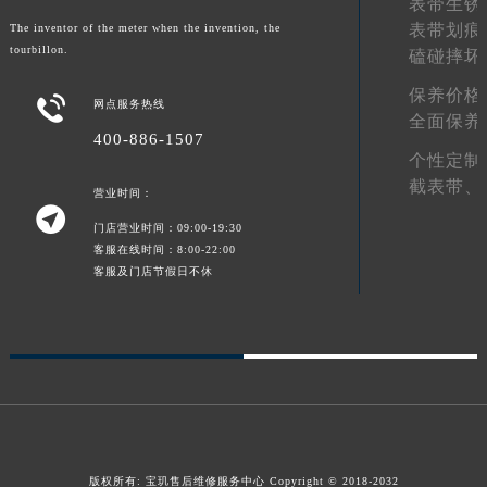
表带生锈
陕西省榆林市榆阳区长兴路宝玑售后服务中心（需提前预约）
表带划痕
The inventor of the meter when the invention, the
tourbillon.
磕碰摔坏
新疆维吾尔自治区阿克苏市东大街宝玑售后服务中心（需提前预约）
新疆维吾尔自治区阿拉尔市胜利大道宝玑售后服务中心（需提前预约）
保养价格

网点服务热线
新疆维吾尔自治区阿拉山口市友好路宝玑售后服务中心（需提前预约）
全面保养
400-886-1507
新疆维吾尔自治区阿勒泰市解放路宝玑售后服务中心（需提前预约）
个性定制
新疆维吾尔自治区阿图什市光明路宝玑售后服务中心（需提前预约）
截表带、
营业时间：
新疆维吾尔自治区白杨市军垦路宝玑售后服务中心（需提前预约）

门店营业时间：09:00-19:30
新疆维吾尔自治区北屯市团结路宝玑售后服务中心（需提前预约）
客服在线时间：8:00-22:00
新疆维吾尔自治区博乐市博乐市北京路宝玑售后服务中心（需提前预约）
客服及门店节假日不休
新疆维吾尔自治区昌吉市延安北路宝玑售后服务中心（需提前预约）
新疆维吾尔自治区阜康市博峰路宝玑售后服务中心（需提前预约）
新疆维吾尔自治区哈密市伊州区建国北路宝玑售后服务中心（需提前预约）
新疆维吾尔自治区和田市和田市北京西路宝玑售后服务中心（需提前预约）
新疆维吾尔自治区胡杨河市胡杨河市胡杨路宝玑售后服务中心（需提前预约）
新疆维吾尔自治区霍尔果斯市亚欧北路宝玑售后服务中心（需提前预约）
新疆维吾尔自治区喀什市解放北路宝玑售后服务中心（需提前预约）
版权所有:
宝玑售后维修服务中心
Copyright © 2018-2032