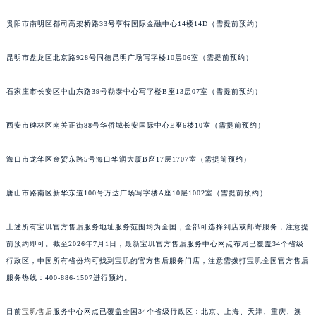
安徽省亳州市谯城区魏武大道宝玑售后服务中心（需提前预约）
贵阳市南明区都司高架桥路33号亨特国际金融中心14楼14D（需提前预约）
安徽省池州市贵池区长江路宝玑售后服务中心（需提前预约）
安徽省滁州市琅琊区南谯北路宝玑售后服务中心（需提前预约）
昆明市盘龙区北京路928号同德昆明广场写字楼10层06室（需提前预约）
安徽省阜阳市颍州区颍州北路宝玑售后服务中心（需提前预约）
石家庄市长安区中山东路39号勒泰中心写字楼B座13层07室（需提前预约）
安徽省淮北市相山区淮海路宝玑售后服务中心（需提前预约）
安徽省淮南市田家庵区国庆中路宝玑售后服务中心（需提前预约）
西安市碑林区南关正街88号华侨城长安国际中心E座6楼10室（需提前预约）
安徽省黄山市屯溪区黄山西路宝玑售后服务中心（需提前预约）
安徽省六安市金安区解放中路宝玑售后服务中心（需提前预约）
海口市龙华区金贸东路5号海口华润大厦B座17层1707室（需提前预约）
安徽省马鞍山市雨山区湖南西路宝玑售后服务中心（需提前预约）
安徽省宿州市埇桥区人民中路宝玑售后服务中心（需提前预约）
唐山市路南区新华东道100号万达广场写字楼A座10层1002室（需提前预约）
安徽省铜陵市铜官区石城大道宝玑售后服务中心（需提前预约）
上述所有宝玑官方售后服务地址服务范围均为全国，全部可选择到店或邮寄服务，注意提
安徽省芜湖市镜湖区中山路步行街宝玑售后服务中心（需提前预约）
前预约即可。截至2026年7月1日，最新宝玑官方售后服务中心网点布局已覆盖34个省级
安徽省宣城市宣州区叠嶂西路宝玑售后服务中心（需提前预约）
行政区，中国所有省份均可找到宝玑的官方售后服务门店，注意需拨打宝玑全国官方售后
福建省龙岩市新罗区九一南路宝玑售后服务中心（需提前预约）
服务热线：400-886-1507进行预约。
福建省南平市建阳区人民西路宝玑售后服务中心（需提前预约）
福建省宁德市蕉城区天湖东路宝玑售后服务中心（需提前预约）
目前
宝玑售后
服务中心网点已覆盖全国34个省级行政区：北京、上海、天津、重庆、澳