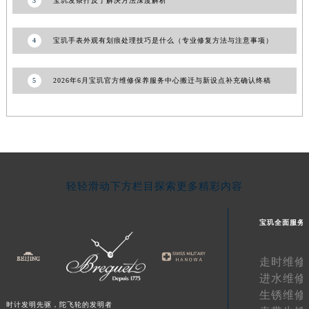
3
宝玑发条拧反了解决方法深度解析
青海省果洛藏族自治州玛沁县团结路宝玑售后服务中心（需提前预约）
青海省海北藏族自治州海晏县将军路宝玑售后服务中心（需提前预约）
4
宝玑手表外观有划痕处理技巧是什么（专业修复方法与注意事项）
青海省海东市乐都区滨河路宝玑售后服务中心（需提前预约）
青海省海南藏族自治州共和县青海湖大街宝玑售后服务中心（需提前预约）
5
2026年6月宝玑官方维修保养服务中心搬迁与新设点补充确认终稿
青海省海西蒙古族藏族自治州德令哈市柴达木路宝玑售后服务中心（需提前预约）
青海省黄南藏族自治州同仁市德合隆路宝玑售后服务中心（需提前预约）
青海省西宁市城西区海湖新区西关大道宝玑售后服务中心（需提前预约）
青海省玉树藏族自治州结古镇胜利路宝玑售后服务中心（需提前预约）
陕西省安康市汉滨区金州路宝玑售后服务中心（需提前预约）
轻轻滑动下方栏目探索更多精彩内容
陕西省宝鸡市渭滨区经二路宝玑售后服务中心（需提前预约）
陕西省汉中市汉台区北大街宝玑售后服务中心（需提前预约）
宝玑全面服务
陕西省商洛市商州区州城街宝玑售后服务中心（需提前预约）
陕西省铜川市王益区红旗街宝玑售后服务中心（需提前预约）
走时维修
陕西省渭南市临渭区东风大街宝玑售后服务中心（需提前预约）
进水维修
陕西省咸阳市秦都区沣西新城统一西路与白马河路交汇处宝玑售后服务中心（需提前预约）
生锈维修
陕西省延安市宝塔区中心街宝玑售后服务中心（需提前预约）
时计发明先驱，陀飞轮的发明者