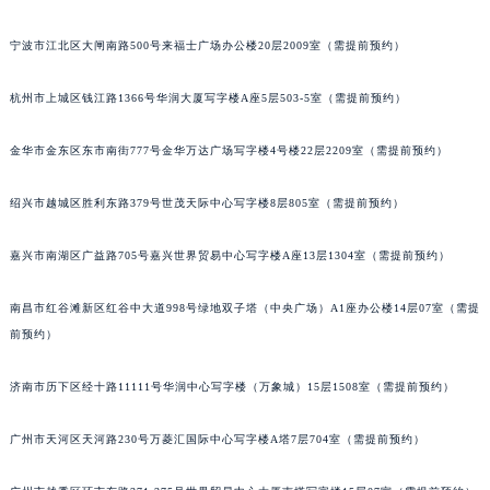
苏州市苏州工业园区星港街199号苏州中心办公楼C座22层08室（需提前预约）
宁波市江北区大闸南路500号来福士广场办公楼20层2009室（需提前预约）
武汉市江汉区解放大道686号世界贸易大厦38层09室（需提前预约）
南宁市青秀区金湖路59号地王大厦12楼1224室（需提前预约）
杭州市上城区钱江路1366号华润大厦写字楼A座5层503-5室（需提前预约）
合肥市蜀山区潜山路111号万象城华润大厦B座12楼03室（需提前预约）
泉州市丰泽区宝洲路729号浦西万达中心写字楼A座7楼709室（需提前预约）
金华市金东区东市南街777号金华万达广场写字楼4号楼22层2209室（需提前预约）
青岛市南区山东路6号华润大厦B座22层04室（需提前预约）
绍兴市越城区胜利东路379号世茂天际中心写字楼8层805室（需提前预约）
烟台市芝罘区胜利路139号万达金融中心A座907室（需提前预约）
长春市朝阳区西安大路727号中银大厦A座(旺进大厦)18层09室（需提前预约）
嘉兴市南湖区广益路705号嘉兴世界贸易中心写字楼A座13层1304室（需提前预约）
贵阳市南明区都司高架桥路33号亨特国际金融中心14楼14D（需提前预约）
昆明市盘龙区北京路928号同德昆明广场写字楼10层06室（需提前预约）
南昌市红谷滩新区红谷中大道998号绿地双子塔（中央广场）A1座办公楼14层07室（需提
石家庄市长安区中山东路39号勒泰中心写字楼B座13层07室（需提前预约）
前预约）
西安市碑林区南关正街88号华侨城长安国际中心E座6楼10室（需提前预约）
济南市历下区经十路11111号华润中心写字楼（万象城）15层1508室（需提前预约）
海口市龙华区金贸东路5号海口华润大厦B座17层1707室（需提前预约）
唐山市路南区新华东道100号万达广场写字楼A座10层1002室（需提前预约）
广州市天河区天河路230号万菱汇国际中心写字楼A塔7层704室（需提前预约）
台州市椒江区东海大道1800号腾达中心东1幢20楼2002室（需提前预约）
内蒙古自治区呼和浩特市玉泉区大学西街70号华润万象城写字楼（鄂尔多斯大厦）23层2326室（需提前预约）