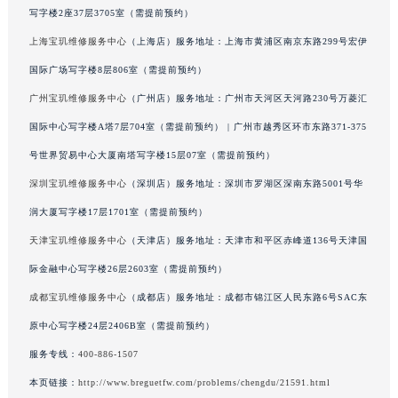
写字楼2座37层3705室（需提前预约）
广西壮族自治区河池市金城江区金城江街道朝阳路宝玑售后服务中心（需提前预约）
上海宝玑维修服务中心
（上海店）服务地址：上海市黄浦区南京东路299号宏伊
广西壮族自治区贺州市八步区城东街道灵峰南路宝玑售后服务中心（需提前预约）
广西壮族自治区来宾市兴宾区桂中大道宝玑售后服务中心（需提前预约）
国际广场写字楼8层806室（需提前预约）
广西壮族自治区柳州市城中区中山中路宝玑售后服务中心（需提前预约）
广州宝玑维修服务中心
（广州店）服务地址：广州市天河区天河路230号万菱汇
广西壮族自治区钦州市钦南区金海湾东大街宝玑售后服务中心（需提前预约）
国际中心写字楼A塔7层704室（需提前预约） | 广州市越秀区环市东路371-375
广西壮族自治区梧州市万秀区龙湖镇高旺路宝玑售后服务中心（需提前预约）
号世界贸易中心大厦南塔写字楼15层07室（需提前预约）
广西壮族自治区玉林市玉州区金玉路宝玑售后服务中心（需提前预约）
深圳宝玑维修服务中心
（深圳店）服务地址：深圳市罗湖区深南东路5001号华
海南省儋州市儋州市那大镇兰洋北路宝玑售后服务中心（需提前预约）
润大厦写字楼17层1701室（需提前预约）
海南省东方市八所镇解放西路宝玑售后服务中心（需提前预约）
天津宝玑维修服务中心
（天津店）服务地址：天津市和平区赤峰道136号天津国
海南省琼海市嘉积镇东风路宝玑售后服务中心（需提前预约）
海南省三沙市西沙区西沙群岛永兴岛北京路宝玑售后服务中心（需提前预约）
际金融中心写字楼26层2603室（需提前预约）
海南省三亚市吉阳区迎宾路宝玑售后服务中心（需提前预约）
成都宝玑维修服务中心
（成都店）服务地址：成都市锦江区人民东路6号SAC东
海南省万宁市万城镇解放路宝玑售后服务中心（需提前预约）
原中心写字楼24层2406B室（需提前预约）
海南省文昌市文城镇教育东路宝玑售后服务中心（需提前预约）
服务专线：
400-886-1507
海南省五指山市通什镇三月三大道宝玑售后服务中心（需提前预约）
本页链接：
http://www.breguetfw.com/problems/chengdu/21591.html
香港特别行政区尖沙咀区油尖旺区广东道宝玑售后服务中心（需提前预约）