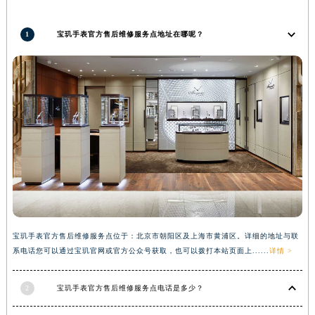
河南省信阳市浉河区东方红大道宝玑售后服务中心（需提前预约）
1
宝玑手表官方售后维修服务点地址在哪呢？
河南省许昌市魏都区建安大道与八龙路交叉口宝玑售后服务中心（需提前预约）
河南省郑州市二七区民主路10号华润大厦29层2905室宝玑售后服务中心（需提前预约）
河南省周口市川汇区七一路宝玑售后服务中心（需提前预约）
河南省驻马店市驿城区乐山大道与置地大道交叉口宝玑售后服务中心（需提前预约）
湖北省鄂州市鄂城区文星大道宝玑售后服务中心（需提前预约）
湖北省黄冈市黄州区赤壁大道宝玑售后服务中心（需提前预约）
湖北省黄石市黄石港区武汉路宝玑售后服务中心（需提前预约）
湖北省荆门市东宝中天街步行街宝玑售后服务中心（需提前预约）
湖北省荆州市荆州区荆中路宝玑售后服务中心（需提前预约）
湖北省十堰市茅箭区人民北路宝玑售后服务中心（需提前预约）
湖北省随州市曾都区青年路宝玑售后服务中心（需提前预约）
宝玑手表官方售后维修服务点位于：北京市朝阳区及上海市黄浦区。详细的地址与联
系电话您可以通过宝玑官网或官方公众号获取，也可以拨打本站页面上......
详情 >
湖北省咸宁市咸安区长安大道宝玑售后服务中心（需提前预约）
湖北省襄阳市樊城区长虹路与人民路交叉口宝玑售后服务中心（需提前预约）
2
宝玑手表官方售后维修服务点电话是多少？
湖北省孝感市孝南区复兴大道宝玑售后服务中心（需提前预约）
湖北省宜昌市西陵区夷陵大道与港窑路宝玑售后服务中心（需提前预约）