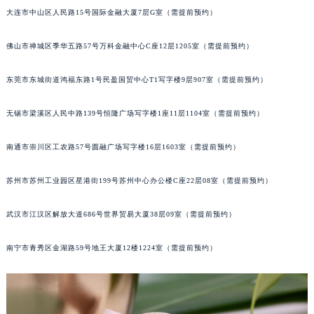
大连市中山区人民路15号国际金融大厦7层G室（需提前预约）
辽宁省铁岭市银州区南马路宝玑售后服务中心（需提前预约）
辽宁省营口市站前区市府路与渤海大街交叉口宝玑售后服务中心（需提前预约）
佛山市禅城区季华五路57号万科金融中心C座12层1205室（需提前预约）
辽宁省沈阳市沈河区中街路137号亨得利名表维修授权店1楼宝玑售后服务中心（需提前预约）
辽宁省沈阳市沈河区中街路83号亨得利名表维修授权店1楼宝玑售后服务中心（需提前预约）
东莞市东城街道鸿福东路1号民盈国贸中心T1写字楼9层907室（需提前预约）
北京市朝阳区建国门外大街甲6号华熙国际中心D座11层1102室宝玑售后服务中心（北京总部）（需提前预约）
北京市东城区东长安街1号王府井东方广场W3座6层602室宝玑售后服务中心（需提前预约）
无锡市梁溪区人民中路139号恒隆广场写字楼1座11层1104室（需提前预约）
河北省保定市竞秀区朝阳北大街北国先天下宝玑售后服务中心（需提前预约）
南通市崇川区工农路57号圆融广场写字楼16层1603室（需提前预约）
内蒙古自治区阿拉善盟市左旗土尔扈特大街宝玑售后服务中心（需提前预约）
内蒙古自治区巴彦淖尔市临河区新华街宝玑售后服务中心（需提前预约）
苏州市苏州工业园区星港街199号苏州中心办公楼C座22层08室（需提前预约）
内蒙古自治区包头市青山区幸福路甲3号王府井百货名表维修宝玑售后服务中心（需提前预约）
内蒙古自治区赤峰市红山区哈达街宝玑售后服务中心（需提前预约）
武汉市江汉区解放大道686号世界贸易大厦38层09室（需提前预约）
内蒙古自治区鄂尔多斯市东胜区伊金霍洛街宝玑售后服务中心（需提前预约）
南宁市青秀区金湖路59号地王大厦12楼1224室（需提前预约）
内蒙古自治区呼伦贝尔市海拉尔区中央街宝玑售后服务中心（需提前预约）
内蒙古自治区通辽市科尔沁区明仁大街宝玑售后服务中心（需提前预约）
内蒙古自治区乌海市海勃湾区人民南路宝玑售后服务中心（需提前预约）
内蒙古自治区乌兰察布市集宁区恩和大街宝玑售后服务中心（需提前预约）