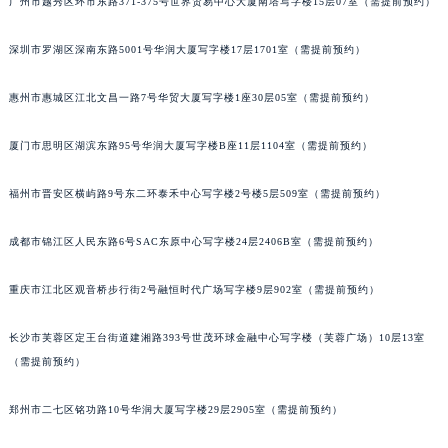
广州市越秀区环市东路371-375号世界贸易中心大厦南塔写字楼15层07室（需提前预约）
甘肃省兰州市七里河区西津西路16号兰州中心写字楼21层2102室（需提前预约）
重庆市解放碑渝中区民权路28号英利国际金融中心写字楼20层01室（需提前预约）
深圳市罗湖区深南东路5001号华润大厦写字楼17层1701室（需提前预约）
黑龙江省大庆市萨尔图区会战大街宝玑售后服务中心（需提前预约）
惠州市惠城区江北文昌一路7号华贸大厦写字楼1座30层05室（需提前预约）
黑龙江省鹤岗市向阳区红军路宝玑售后服务中心（需提前预约）
黑龙江省黑河市爱辉区中央街宝玑售后服务中心（需提前预约）
厦门市思明区湖滨东路95号华润大厦写字楼B座11层1104室（需提前预约）
黑龙江省鸡西市鸡冠区红军路宝玑售后服务中心（需提前预约）
黑龙江省佳木斯市向阳区长安路宝玑售后服务中心（需提前预约）
福州市晋安区横屿路9号东二环泰禾中心写字楼2号楼5层509室（需提前预约）
黑龙江省牡丹江市东安区太平路宝玑售后服务中心（需提前预约）
成都市锦江区人民东路6号SAC东原中心写字楼24层2406B室（需提前预约）
黑龙江省七台河市桃山区大同街宝玑售后服务中心（需提前预约）
黑龙江省齐齐哈尔市龙沙区龙华路宝玑售后服务中心（需提前预约）
重庆市江北区观音桥步行街2号融恒时代广场写字楼9层902室（需提前预约）
黑龙江省双鸭山市尖山区新兴大街宝玑售后服务中心（需提前预约）
黑龙江省绥化市北林区新华街与康庄路交叉口宝玑售后服务中心（需提前预约）
长沙市芙蓉区定王台街道建湘路393号世茂环球金融中心写字楼（芙蓉广场）10层13室
黑龙江省伊春市伊美区通河路宝玑售后服务中心（需提前预约）
（需提前预约）
吉林省白城市洮北区明仁南街宝玑售后服务中心（需提前预约）
郑州市二七区铭功路10号华润大厦写字楼29层2905室（需提前预约）
吉林省白山市浑江区浑江大街宝玑售后服务中心（需提前预约）
吉林省吉林市船营区河南街宝玑售后服务中心（需提前预约）