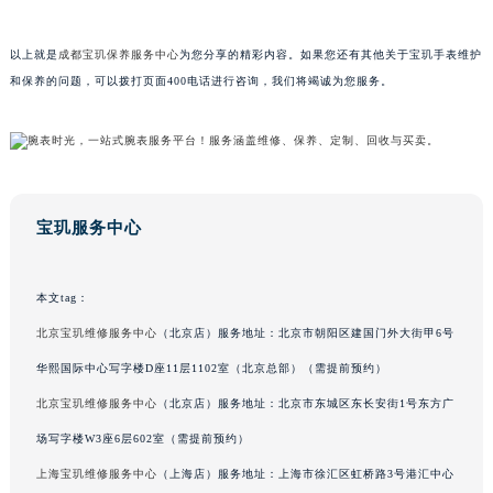
广东省梅州市梅江区金燕大道宝玑售后服务中心（需提前预约）
广东省清远市清城区湖西路宝玑售后服务中心（需提前预约）
以上就是
成都宝玑保养服务中心
为您分享的精彩内容。如果您还有其他关于宝玑手表维护
和保养的问题，可以拨打页面400电话进行咨询，我们将竭诚为您服务。
广东省汕头市龙湖区长平路宝玑售后服务中心（需提前预约）
广东省汕尾市城区香洲街道园林社区翠园街宝玑售后服务中心（需提前预约）
广东省韶关市武江区芙蓉新区与老城中心交汇处宝玑售后服务中心（需提前预约）
广东省深圳市罗湖区深南东路5001号华润大厦17层1701室宝玑售后服务中心（需提前预约）
广东省阳江市江城区东风一路宝玑售后服务中心（需提前预约）
宝玑服务中心
广东省云浮市云城区金山路宝玑售后服务中心（需提前预约）
广东省湛江市赤坎区观海北路宝玑售后服务中心（需提前预约）
本文tag：
广东省肇庆市端州区信安大道与砚都大道交汇处宝玑售后服务中心（需提前预约）
广西壮族自治区百色市右江区中山二路宝玑售后服务中心（需提前预约）
北京宝玑维修服务中心
（北京店）服务地址：北京市朝阳区建国门外大街甲6号
广西壮族自治区北海市海城区北京路宝玑售后服务中心（需提前预约）
华熙国际中心写字楼D座11层1102室（北京总部）（需提前预约）
广西壮族自治区崇左市江州区石景林街道友谊大道与丽川路交汇处宝玑售后服务中心（需提前预约）
北京宝玑维修服务中心
（北京店）服务地址：北京市东城区东长安街1号东方广
广西壮族自治区防城港市港口区金花茶大道宝玑售后服务中心（需提前预约）
场写字楼W3座6层602室（需提前预约）
广西壮族自治区贵港市港北区港城街道布山大道与仙衣路交叉口宝玑售后服务中心（需提前预约）
上海宝玑维修服务中心
（上海店）服务地址：上海市徐汇区虹桥路3号港汇中心
广西壮族自治区桂林市秀峰区红岭路宝玑售后服务中心（需提前预约）