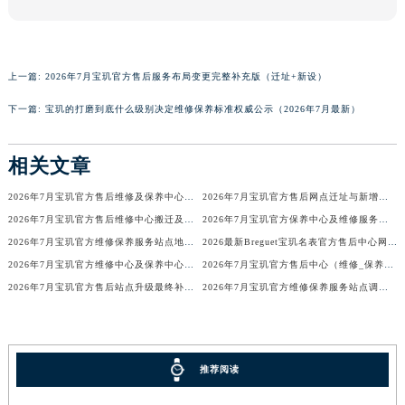
香港特别行政区金钟区中西区金钟道宝玑售后服务中心（需提前预约）
香港特别行政区九龙区油尖旺区弥敦道宝玑售后服务中心（需提前预约）
香港特别行政区铜锣湾区湾仔区轩尼诗道宝玑售后服务中心（需提前预约）
上一篇:
2026年7月宝玑官方售后服务布局变更完整补充版（迁址+新设）
河南省安阳市文峰区解放大道宝玑售后服务中心（需提前预约）
下一篇:
宝玑的打磨到底什么级别决定维修保养标准权威公示（2026年7月最新）
河南省鹤壁市淇滨区九州路宝玑售后服务中心（需提前预约）
河南省济源市沁园街道济水大道宝玑售后服务中心（需提前预约）
相关文章
河南省焦作市解放区解放路宝玑售后服务中心（需提前预约）
河南省开封市鼓楼区中山路宝玑售后服务中心（需提前预约）
2026年7月宝玑官方售后维修及保养中心网点更新补充汇总表
2026年7月宝玑官方售后网点迁址与新增补充最终正式公告
2026年7月宝玑官方售后维修中心搬迁及保养点新开补充最终通知确认
2026年7月宝玑官方保养中心及维修服务站迁址与新开补充总览
河南省洛阳市西工区中州中路与解放路交叉口宝玑售后服务中心（需提前预约）
2026年7月宝玑官方维修保养服务站点地址变动补充确认终稿文件
2026最新Breguet宝玑名表官方售后中心网点地址调研报告
河南省漯河市源汇区交通路宝玑售后服务中心（需提前预约）
2026年7月宝玑官方维修中心及保养中心网点变动具体内容
2026年7月宝玑官方售后中心（维修_保养）地址变动及新增一览
河南省南阳市宛城区范蠡东路与南都路交叉口宝玑售后服务中心（需提前预约）
2026年7月宝玑官方售后站点升级最终补充公告（搬迁及增设）
2026年7月宝玑官方维修保养服务站点调整补充定稿（迁址新增）
河南省平顶山市卫东区建设路宝玑售后服务中心（需提前预约）
河南省濮阳市大华龙区开州路绿城路交叉口宝玑售后服务中心（需提前预约）
河南省三门峡市湖滨区和平路宝玑售后服务中心（需提前预约）
推荐阅读
河南省商丘市梁园区神火大道宝玑售后服务中心（需提前预约）
河南省新乡市红旗区人民路宝玑售后服务中心（需提前预约）