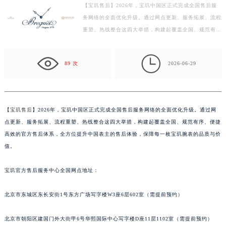
【宝玑售后】2026年，宝玑中国区正式完成全国售后服
徐州市鼓楼区淮海东路29号苏宁广场IFC国际金融中心写字楼35层3508室（需提前预约）
务网络的全面优化升级。通过网点更新、服务拓展、流程
扬州市邗江区国展路29号星耀天地写字楼1号楼18层1803室（需提前预约）
重塑、热线整合这四大举措，构建起覆盖全国、规范有
盐城市盐都区世纪大道5号盐城金融城写字楼1号楼16层1604室（需提前预约）
序、便捷高效的官方售后体系，全方位提升中国表主的售
泰州市海陵区永定东路399号置地商务中心东塔写字楼（华润万象城）17层1706室（需提前预约）
后…

89 次
2026-06-29
宁波市江北区大闸南路500号来福士广场办公楼20层2009室（需提前预约）
杭州市上城区钱江路1366号华润大厦写字楼A座5层503-5室（需提前预约）
金华市金东区东市南街777号金华万达广场写字楼4号楼22层2209室（需提前预约）
绍兴市越城区胜利东路379号世茂天际中心写字楼8层805室（需提前预约）
【
宝玑售后
】2026年，宝玑中国区正式完成全国售后服务网络的全面优化升级。通过网
点更新、服务拓展、流程重塑、热线整合这四大举措，构建起覆盖全国、规范有序、便捷
嘉兴市南湖区广益路705号嘉兴世界贸易中心写字楼A座13层1304室（需提前预约）
高效的官方售后体系，全方位提升中国表主的售后体验，保障每一枚宝玑腕表的品质与价
南昌市红谷滩新区红谷中大道998号绿地双子塔（中央广场）A1座办公楼14层07室（需提前预约）
值。
济南市历下区经十路11111号华润中心写字楼（万象城）15层1508室（需提前预约）
广州市天河区天河路230号万菱汇国际中心写字楼A塔7层704室（需提前预约）
宝玑官方售后服务中心全国网点地址：
广州市越秀区环市东路371-375号世界贸易中心大厦南塔写字楼15层07室（需提前预约）
深圳市罗湖区深南东路5001号华润大厦写字楼17层1701室（需提前预约）
北京市东城区东长安街1号东方广场写字楼W3座6层602室（需提前预约）
惠州市惠城区江北文昌一路7号华贸大厦写字楼1座30层05室（需提前预约）
北京市朝阳区建国门外大街甲6号华熙国际中心写字楼D座11层1102室（需提前预约）
厦门市思明区湖滨东路95号华润大厦写字楼B座11层1104室（需提前预约）