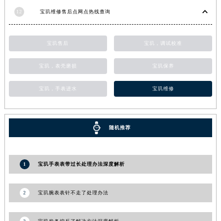
甘肃省合作市人民街宝玑售后服务中心（需提前预约）
12
宝玑维修售后点网点热线查询
甘肃省嘉峪关市雄关区新华中路宝玑售后服务中心（需提前预约）
甘肃省金昌市金川区北京路宝玑售后服务中心（需提前预约）
宝玑售后
宝玑，调试校准
甘肃省酒泉市肃州区西大街宝玑售后服务中心（需提前预约）
甘肃省临夏市城南街道团结路宝玑售后服务中心（需提前预约）
宝玑，表壳磨损
宝玑保养
甘肃省陇南市武都区人民路宝玑售后服务中心（需提前预约）
宝玑，手表进水
宝玑维修
甘肃省平凉市崆峒区西大街宝玑售后服务中心（需提前预约）
甘肃省庆阳市西峰区南大街宝玑售后服务中心（需提前预约）
甘肃省天水市秦州区民主路宝玑售后服务中心（需提前预约）
随机推荐
甘肃省武威市凉州区迎宾路宝玑售后服务中心（需提前预约）
甘肃省张掖市甘州区民乐北路宝玑售后服务中心（需提前预约）
宁夏回族自治区固原市原州区文化街宝玑售后服务中心（需提前预约）
1
宝玑手表表带过长处理办法深度解析
宁夏回族自治区石嘴山市大武口区贺兰山路宝玑售后服务中心（需提前预约）
宁夏回族自治区吴忠市利通区开元大道宝玑售后服务中心（需提前预约）
2
宝玑腕表表针不走了处理办法
宁夏回族自治区银川市兴庆区新华东路97号新百中心C馆一层C1-18号商铺宝玑售后服务中心（需提前预约）
宁夏回族自治区中卫市沙坡头区鼓楼东街宝玑售后服务中心（需提前预约）