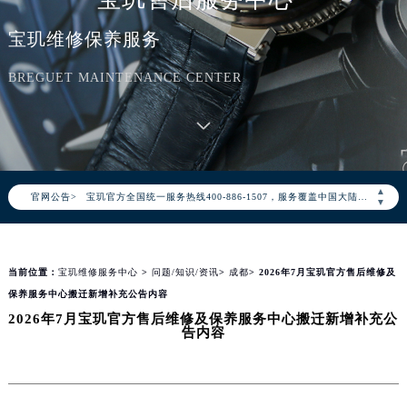
宝玑维修保养服务
BREGUET MAINTENANCE CENTER
2026年8月宝玑中国区售后服务网络优化升级公告
2026年8月宝玑全国官方售后客户服务热线：400-886-1507
▲
官网公告>
宝玑官方全国统一服务热线400-886-1507，服务覆盖中国大陆、香港、澳门、台湾全部区域（非大陆需加拨“+86”）
▼
2026年8月宝玑售后服务中心最新网点地址：
北京市朝阳区建国门外大街甲6号华熙国际中心写字楼D座11层1102室（北京总部）（需提前预约）
当前位置：
宝玑维修服务中心
>
问题/知识/资讯
>
成都
> 2026年7月宝玑官方售后维修及
北京市东城区东长安街1号东方广场写字楼W3座6层602室（需提前预约）
保养服务中心搬迁新增补充公告内容
天津市和平区赤峰道136号天津国际金融中心写字楼26层2603室（需提前预约）
2026年7月宝玑官方售后维修及保养服务中心搬迁新增补充公
上海市徐汇区虹桥路3号港汇中心写字楼2座37层3705室（需提前预约）
告内容
上海市黄浦区南京东路299号宏伊国际广场写字楼8层806室（需提前预约）
南京市秦淮区中山南路1号（新街口）南京中心写字楼22层C1-1室（需提前预约）
常州市新北区龙锦路1590号现代传媒中心写字楼5号楼10层1008室（需提前预约）