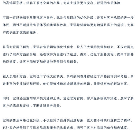
的高端写字楼，优化了服务空间的布局，为表主提供更加安心、舒适的售后体验。
山东省威海市环翠区新威海路89号振华商厦一楼名表维修宝玑售后服务中心（需提前预约）
山东省潍坊市奎文区东风东街宝玑售后服务中心（需提前预约）
宝玑一直以来都非常重视客户服务，此次售后网络的优化升级，是其对客户承诺的进一步
山东省枣庄市滕州市北辛路与善国路交叉口宝玑售后服务中心（需提前预约）
体现。通过不断提升售后体系的质量和效率，宝玑希望能够更好地满足客户的需求，为客
山东省淄博市张店区金晶大道宝玑售后服务中心（需提前预约）
户提供更加优质的服务。
上海市黄浦区南京东路299号宏伊国际广场写字楼8层806室宝玑售后服务中心（需提前预约）
从官方官网了解到，宝玑在售后网络优化过程中，投入了大量的资源和精力。不仅对网点
上海市徐汇区虹桥路3号港汇中心2座37层3705室宝玑售后服务中心（需提前预约）
进行了硬件方面的升级，还在软件方面进行了改进。例如，优化了服务流程，提高了服务
浙江省杭州市上城区钱江路1366号华润大厦A座5层503-5室宝玑售后服务中心（需提前预约）
响应速度，让客户能够更加便捷地享受到售后服务。
浙江省湖州市吴兴区劳动路宝玑售后服务中心（需提前预约）
浙江省嘉兴市南湖区广益路705号嘉兴世界贸易中心A座13层1304室宝玑售后服务中心（需提前预约）
在人员培训方面，宝玑也下了很大的功夫。所有的制表师都经过了严格的培训和考核，具
浙江省金华市金东区东市南街777号金华万达广场4号楼22楼2209室宝玑售后服务中心（需提前预约）
备丰富的专业知识和经验。他们能够准确地诊断腕表的问题，并提供有效的解决方案。
浙江省丽水市莲都区解放街宝玑售后服务中心（需提前预约）
同时，宝玑还注重与客户的沟通和互动。通过官方官网、客户服务热线等渠道，及时了解
浙江省宁波市江北区大闸南路500号来福士广场办公楼20层2009室宝玑售后服务中心（需提前预约）
客户的需求和反馈，不断改进服务质量。
浙江省衢州市柯城区上街宝玑售后服务中心（需提前预约）
浙江省绍兴市越城区胜利东路379号世茂天际中心写字楼8层805室宝玑售后服务中心（需提前预约）
宝玑的售后网络优化升级，不仅提升了自身的品牌形象，也为整个钟表行业树立了榜样。
浙江省舟山市定海区解放东路宝玑售后服务中心（需提前预约）
它让客户感受到了宝玑对品质和服务的执着追求，增强了客户对品牌的信任和忠诚度。
澳门特别行政区大堂区议事亭前地（新马路）宝玑售后服务中心（需提前预约）