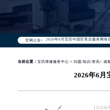
2026年8月宝玑中国区售后服务网络
官网公告>
2026年8月宝玑全国官方售后客户服务热线
宝玑官方全国统一服务热线400-88
2026年8月宝玑售后服务中心最新网
北京市朝阳区建国门外大街甲6号华熙
当前位置：
宝玑维修服务中心
>
问题/知识/资讯
>
成
北京市东城区东长安街1号东方广场写
2026年
天津市和平区赤峰道136号天津国际金
上海市徐汇区虹桥路3号港汇中心写字楼
上海市黄浦区南京东路299号宏伊国
南京市秦淮区中山南路1号（新街口）
常州市新北区龙锦路1590号现代传媒
【宝玑保
徐州市鼓楼区淮海东路29号苏宁广场I