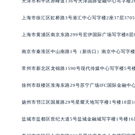
天津市和平区赤峰道136号天津国际金融中心写字楼26
成都市锦江区人民东路6号SAC东原中
重庆市江北区观音桥步行街2号融恒时
上海市徐汇区虹桥路3号港汇中心写字楼2座37层370
长沙市芙蓉区定王台街道建湘路393
郑州市二七区铭功路10号华润大厦写字
上海市黄浦区南京东路299号宏伊国际广场写字楼8层
太原市迎泽区解放路15号亨得利名
沈阳市沈河区中街路137号亨得利名
南京市秦淮区中山南路1号（新街口）南京中心写字楼2
沈阳市沈河区中街路83号亨得利名
乌鲁木齐市天山区红山路26号时代广场
常州市新北区龙锦路1590号现代传媒中心写字楼5号楼
温州市鹿城区锦绣路1067号置信广场
哈尔滨市道里区友谊西路600号富力中
徐州市鼓楼区淮海东路29号苏宁广场IFC国际金融中心
大连市中山区人民路15号国际金融大
佛山市禅城区季华五路57号万科金融中
扬州市邗江区国展路29号星耀天地写字楼1号楼18层1
东莞市东城街道鸿福东路1号民盈国贸
无锡市梁溪区人民中路139号恒隆广场
盐城市盐都区世纪大道5号盐城金融城写字楼1号楼16
南通市崇川区工农路57号圆融广场写字
苏州市苏州工业园区星港街199号苏州