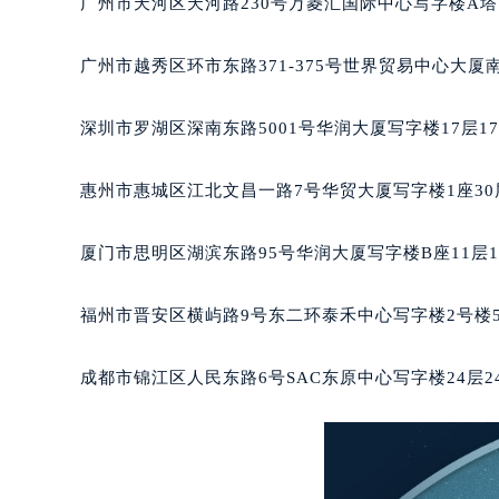
广州市天河区天河路230号万菱汇国际中心写字楼A塔
重庆市解放碑渝中区民权路28号英利
黑龙江省大庆市萨尔图区会战大街宝
广州市越秀区环市东路371-375号世界贸易中心大厦
黑龙江省鹤岗市向阳区红军路宝玑售
黑龙江省黑河市爱辉区中央街宝玑售
深圳市罗湖区深南东路5001号华润大厦写字楼17层1
黑龙江省鸡西市鸡冠区红军路宝玑售
黑龙江省佳木斯市向阳区长安路宝玑
惠州市惠城区江北文昌一路7号华贸大厦写字楼1座30
黑龙江省牡丹江市东安区太平路宝玑
黑龙江省七台河市桃山区大同街宝玑
厦门市思明区湖滨东路95号华润大厦写字楼B座11层1
黑龙江省齐齐哈尔市龙沙区龙华路宝
黑龙江省双鸭山市尖山区新兴大街宝
福州市晋安区横屿路9号东二环泰禾中心写字楼2号楼5
黑龙江省绥化市北林区新华街与康庄
黑龙江省伊春市伊美区通河路宝玑售
成都市锦江区人民东路6号SAC东原中心写字楼24层2
吉林省白城市洮北区明仁南街宝玑售
吉林省白山市浑江区浑江大街宝玑售
吉林省吉林市船营区河南街宝玑售后
吉林省辽源市龙山区人民大街宝玑售