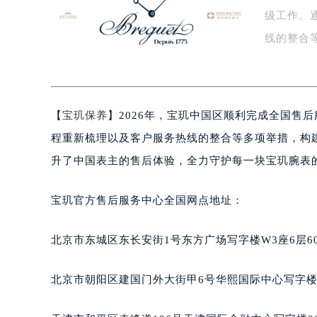
级工作。
扬州市邗江区国展路29号星耀天地写字
盐城市盐都区世纪大道5号盐城金融城写
线的整合
泰州市海陵区永定东路399号置地商
方…
宁波市江北区大闸南路500号来福士广
杭州市上城区钱江路1366号华润大厦
【
宝玑保养
】2026年，宝玑中国区顺利完成全国售
金华市金东区东市南街777号金华万达
绍兴市越城区胜利东路379号世茂天
程重新梳理以及客户服务热线的整合等多项举措，构
嘉兴市南湖区广益路705号嘉兴世界贸
升了中国表主的售后体验，全力守护每一块宝玑腕表
南昌市红谷滩新区红谷中大道998号
济南市历下区经十路11111号华润中
宝玑官方售后服务中心全国网点地址：
广州市天河区天河路230号万菱汇国
广州市越秀区环市东路371-375号
北京市东城区东长安街1号东方广场写字楼W3座6层6
深圳市罗湖区深南东路5001号华润大
惠州市惠城区江北文昌一路7号华贸大
北京市朝阳区建国门外大街甲6号华熙国际中心写字楼D
厦门市思明区湖滨东路95号华润大厦写
福州市鼓楼区五四路128-1号恒力城