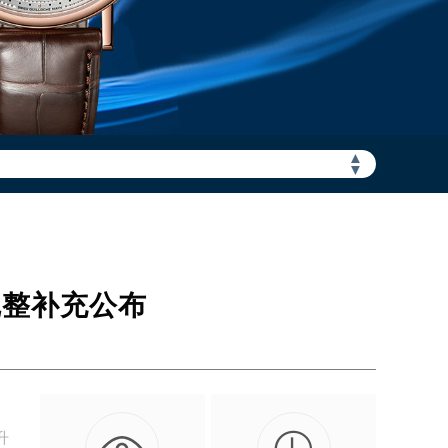
▲
▼
加拨“+86”）
完整补充公布
升