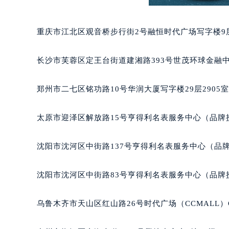
辽宁省营口市站前区市府路与渤海大
辽宁省沈阳市沈河区中街路137号亨
重庆市江北区观音桥步行街2号融恒时代广场写字楼9层
辽宁省沈阳市沈河区中街路83号亨
北京市朝阳区建国门外大街甲6号华熙
长沙市芙蓉区定王台街道建湘路393号世茂环球金融中
北京市东城区东长安街1号王府井东方
河北省保定市竞秀区朝阳北大街北国
郑州市二七区铭功路10号华润大厦写字楼29层2905
内蒙古自治区阿拉善盟市左旗土尔扈
内蒙古自治区巴彦淖尔市临河区新华
太原市迎泽区解放路15号亨得利名表服务中心（品牌
内蒙古自治区包头市青山区幸福路甲
内蒙古自治区赤峰市红山区哈达街宝
沈阳市沈河区中街路137号亨得利名表服务中心（品
内蒙古自治区鄂尔多斯市东胜区伊金
内蒙古自治区呼伦贝尔市海拉尔区中
沈阳市沈河区中街路83号亨得利名表服务中心（品牌
内蒙古自治区通辽市科尔沁区明仁大
内蒙古自治区乌海市海勃湾区人民南
乌鲁木齐市天山区红山路26号时代广场（CCMALL）C
内蒙古自治区乌兰察布市集宁区恩和
内蒙古自治区锡林郭勒盟市锡林浩特