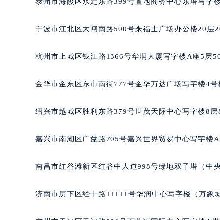
泰州市海陵区永定东路399号置地商务中心东塔写字楼
武汉市江汉区解放大道686号世界贸易
南宁市青秀区金湖路59号地王大厦12
宁波市江北区大闸南路500号来福士广场办公楼20层2
合肥市蜀山区潜山路111号万象城华润
泉州市丰泽区宝洲路729号浦西万达中
杭州市上城区钱江路1366号华润大厦写字楼A座5层5
青岛市南区山东路6号华润大厦B座2
烟台市芝罘区胜利路139号万达金融中
金华市金东区东市南街777号金华万达广场写字楼4号楼
长春市朝阳区西安大路727号中银大厦
贵阳市南明区都司高架桥路33号亨特
绍兴市越城区胜利东路379号世茂天际中心写字楼8层
昆明市盘龙区北京路928号同德昆明
石家庄市长安区中山东路39号勒泰中
嘉兴市南湖区广益路705号嘉兴世界贸易中心写字楼A座
西安市碑林区南关正街88号华侨城长
海口市龙华区金贸东路5号海口华润大厦
南昌市红谷滩新区红谷中大道998号绿地双子塔（中央
唐山市路南区新华东道100号万达广场
台州市椒江区东海大道1800号腾达中
济南市历下区经十路11111号华润中心写字楼（万象城
内蒙古自治区呼和浩特市玉泉区大学西
甘肃省兰州市七里河区西津西路16号兰