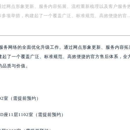
通过网点形象更新、服务内容拓展、流程重新梳理以及客户服务
楼1号楼18层1803室（需提前预约）
字楼1号楼16层1604室（需提前预约）
等多项举措，构建起了一个覆盖广泛、标准规范、高效便捷的官
务中心东塔写字楼（华润万象城）17层1706室（需提前预约）
场办公楼20层2009室（需提前预约）
写字楼A座5层503-5室（需提前预约）
后服务网络的全面优化升级工作。通过网点形象更新、服务内容拓
广场写字楼4号楼22层2209室（需提前预约）
际中心写字楼8层805室（需提前预约）
建起了一个覆盖广泛、标准规范、高效便捷的官方售后体系，全
易中心写字楼A座13层1304室（需提前预约）
的品质与价值。
绿地双子塔（中央广场）A1座办公楼14层07室（需提前预约）
心写字楼（万象城）15层1508室（需提前预约）
际中心写字楼A塔7层704室（需提前预约）
世界贸易中心大厦南塔写字楼15层07室（需提前预约）
02室（需提前预约）
厦写字楼17层1701室（需提前预约）
厦写字楼1座30层05室（需提前预约）
座11层1102室（需提前预约）
字楼B座11层1104室（需提前预约）
写字楼15层03室（需提前预约）