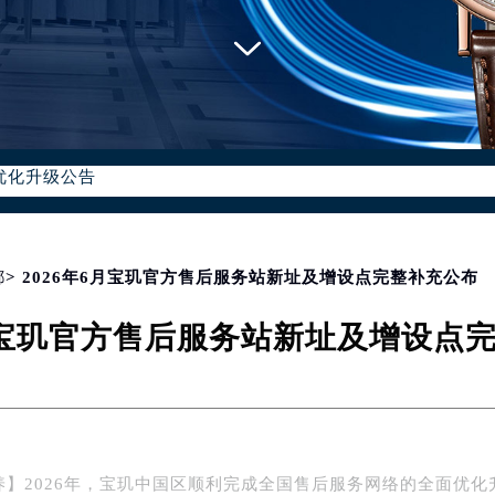
优化升级公告
：400-886-1507
6-1507，服务覆盖中国大陆、香港、澳门、台湾全部区域（非大陆需
点地址：
国际中心写字楼D座11层1102室（北京总部）（需提前预约）
都
> 2026年6月宝玑官方售后服务站新址及增设点完整补充公布
字楼W3座6层602室（需提前预约）
6月宝玑官方售后服务站新址及增设点
融中心写字楼26层2603室（需提前预约）
2座37层3705室（需提前预约）
际广场写字楼8层806室（需提前预约）
南京中心写字楼22层C1-1室（需提前预约）
中心写字楼5号楼10层1008室（需提前预约）
养】2026年，宝玑中国区顺利完成全国售后服务网络的全面优化
FC国际金融中心写字楼35层3508室（需提前预约）