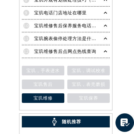
8
宝玑外观有划痕处理技巧（轻松修复爱表的实用方法）
9
宝玑电话门店地址在哪里
10
宝玑维修售后保养服务电话是多少
11
宝玑腕表偷停处理方法是什么（专业维修指南与常见故障排查）
12
宝玑维修售后点网点热线查询
宝玑，手表进水
宝玑，调试校准
宝玑售后
宝玑，表壳磨损
宝玑维修
宝玑保养

随机推荐
提前预约）