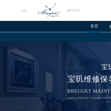
首页
宝
宝玑维修保
BREGUET MAINT
CHINA BREGUET REPAIR CENTE