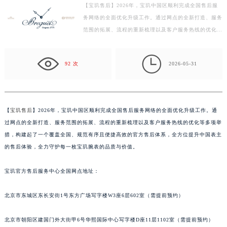
【宝玑售后】2026年，宝玑中国区顺利完成全国售后服
盐城市盐都区世纪大道5号盐城金融城写字楼1号楼16层1604室（需提前预约）
务网络的全面优化升级工作。通过网点的全新打造、服务
泰州市海陵区永定东路399号置地商务中心东塔写字楼（华润万象城）17层1706室（需提前预约）
范围的拓展、流程的重新梳理以及客户服务热线的优化等
宁波市江北区大闸南路500号来福士广场办公楼20层2009室（需提前预约）
多项举措，构建起了一个覆盖全国、规范有序且便捷高
杭州市上城区钱江路1366号华润大厦写字楼A座5层503-5室（需提前预约）
效…

92 次
2026-05-31
金华市金东区东市南街777号金华万达广场写字楼4号楼22层2209室（需提前预约）
绍兴市越城区胜利东路379号世茂天际中心写字楼8层805室（需提前预约）
嘉兴市南湖区广益路705号嘉兴世界贸易中心写字楼A座13层1304室（需提前预约）
南昌市红谷滩新区红谷中大道998号绿地双子塔（中央广场）A1座办公楼14层07室（需提前预约）
【
宝玑售后
】2026年，宝玑中国区顺利完成全国售后服务网络的全面优化升级工作。通
过网点的全新打造、服务范围的拓展、流程的重新梳理以及客户服务热线的优化等多项举
济南市历下区经十路11111号华润中心写字楼（万象城）15层1508室（需提前预约）
措，构建起了一个覆盖全国、规范有序且便捷高效的官方售后体系，全方位提升中国表主
广州市天河区天河路230号万菱汇国际中心写字楼A塔7层704室（需提前预约）
的售后体验，全力守护每一枚宝玑腕表的品质与价值。
广州市越秀区环市东路371-375号世界贸易中心大厦南塔写字楼15层07室（需提前预约）
深圳市罗湖区深南东路5001号华润大厦写字楼17层1701室（需提前预约）
宝玑官方售后服务中心全国网点地址：
惠州市惠城区江北文昌一路7号华贸大厦写字楼1座30层05室（需提前预约）
厦门市思明区湖滨东路95号华润大厦写字楼B座11层1104室（需提前预约）
北京市东城区东长安街1号东方广场写字楼W3座6层602室（需提前预约）
福州市鼓楼区五四路128-1号恒力城写字楼15层03室（需提前预约）
北京市朝阳区建国门外大街甲6号华熙国际中心写字楼D座11层1102室（需提前预约）
成都市锦江区人民东路6号SAC东原中心写字楼24层2406B室（需提前预约）