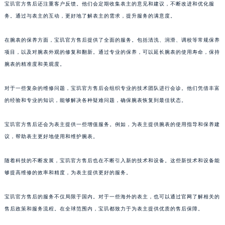
宝玑官方售后还注重客户反馈。他们会定期收集表主的意见和建议，不断改进和优化服
澳门特别行政区花王堂区大三巴商圈宝玑售后服务中心（需提前预约）
务。通过与表主的互动，更好地了解表主的需求，提升服务的满意度。
澳门特别行政区嘉模堂区官也街宝玑售后服务中心（需提前预约）
澳门省路氹城市金光大道宝玑售后服务中心（需提前预约）
在腕表的保养方面，宝玑官方售后提供了全面的服务。包括清洗、润滑、调校等常规保养
项目，以及对腕表外观的修复和翻新。通过专业的保养，可以延长腕表的使用寿命，保持
澳门特别行政区望德堂区塔石广场宝玑售后服务中心（需提前预约）
腕表的精准度和美观度。
福建省福州市鼓楼区五四路128-1号恒力城写字楼15层03室宝玑售后服务中心（需提前预约）
福建省厦门市思明区湖滨东路95号万象城华润大厦B座11层1104室宝玑售后服务中心（需提前预约）
对于一些复杂的维修问题，宝玑官方售后会组织专业的技术团队进行会诊。他们凭借丰富
广东省潮州市潮安区新风路与潮汕路交汇处宝玑售后服务中心（需提前预约）
的经验和专业的知识，能够解决各种疑难问题，确保腕表恢复到最佳状态。
广东省广州市天河区天河路230号万菱汇国际中心A塔7层704室宝玑售后服务中心（需提前预约）
广东省广州市越秀区环市东路371-375号世界贸易中心大厦南塔15层1507室宝玑售后服务中心（需提前预约）
宝玑官方售后还会为表主提供一些增值服务。例如，为表主提供腕表的使用指导和保养建
议，帮助表主更好地使用和维护腕表。
广东省河源市源城区越王大道宝玑售后服务中心（需提前预约）
广东省惠州市惠城区江北文昌一路7号华贸大厦1座30层3005室宝玑售后服务中心（需提前预约）
随着科技的不断发展，宝玑官方售后也在不断引入新的技术和设备。这些新技术和设备能
广东省江门市蓬江区广场西路宝玑售后服务中心（需提前预约）
够提高维修的效率和精度，为表主提供更好的服务。
广东省揭阳市榕城进贤门步行街宝玑售后服务中心（需提前预约）
广东省茂名市电白区水东街道迎宾大道宝玑售后服务中心（需提前预约）
宝玑官方售后的服务不仅局限于国内。对于一些海外的表主，也可以通过官网了解相关的
广东省梅州市梅江区金燕大道宝玑售后服务中心（需提前预约）
售后政策和服务流程。在全球范围内，宝玑都致力于为表主提供优质的售后保障。
广东省清远市清城区湖西路宝玑售后服务中心（需提前预约）