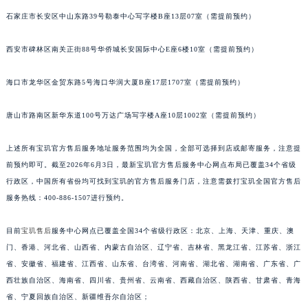
安徽省滁州市琅琊区南谯北路宝玑售后服务中心（需提前预约）
石家庄市长安区中山东路39号勒泰中心写字楼B座13层07室（需提前预约）
安徽省阜阳市颍州区颍州北路宝玑售后服务中心（需提前预约）
西安市碑林区南关正街88号华侨城长安国际中心E座6楼10室（需提前预约）
安徽省淮北市相山区淮海路宝玑售后服务中心（需提前预约）
安徽省淮南市田家庵区国庆中路宝玑售后服务中心（需提前预约）
海口市龙华区金贸东路5号海口华润大厦B座17层1707室（需提前预约）
安徽省黄山市屯溪区黄山西路宝玑售后服务中心（需提前预约）
安徽省六安市金安区解放中路宝玑售后服务中心（需提前预约）
唐山市路南区新华东道100号万达广场写字楼A座10层1002室（需提前预约）
安徽省马鞍山市雨山区湖南西路宝玑售后服务中心（需提前预约）
上述所有宝玑官方售后服务地址服务范围均为全国，全部可选择到店或邮寄服务，注意提
安徽省宿州市埇桥区人民中路宝玑售后服务中心（需提前预约）
前预约即可。截至2026年6月3日，最新宝玑官方售后服务中心网点布局已覆盖34个省级
安徽省铜陵市铜官区石城大道宝玑售后服务中心（需提前预约）
行政区，中国所有省份均可找到宝玑的官方售后服务门店，注意需拨打宝玑全国官方售后
安徽省芜湖市镜湖区中山路步行街宝玑售后服务中心（需提前预约）
服务热线：400-886-1507进行预约。
安徽省宣城市宣州区叠嶂西路宝玑售后服务中心（需提前预约）
福建省龙岩市新罗区九一南路宝玑售后服务中心（需提前预约）
目前
宝玑售后
服务中心网点已覆盖全国34个省级行政区：北京、上海、天津、重庆、澳
福建省南平市建阳区人民西路宝玑售后服务中心（需提前预约）
门、香港、河北省、山西省、内蒙古自治区、辽宁省、吉林省、黑龙江省、江苏省、浙江
省、安徽省、福建省、江西省、山东省、台湾省、河南省、湖北省、湖南省、广东省、广
福建省宁德市蕉城区天湖东路宝玑售后服务中心（需提前预约）
西壮族自治区、海南省、四川省、贵州省、云南省、西藏自治区、陕西省、甘肃省、青海
福建省莆田市城厢区霞林街道荔华东大道宝玑售后服务中心（需提前预约）
省、宁夏回族自治区、新疆维吾尔自治区；
福建省三明市三元区东乾二路宝玑售后服务中心（需提前预约）