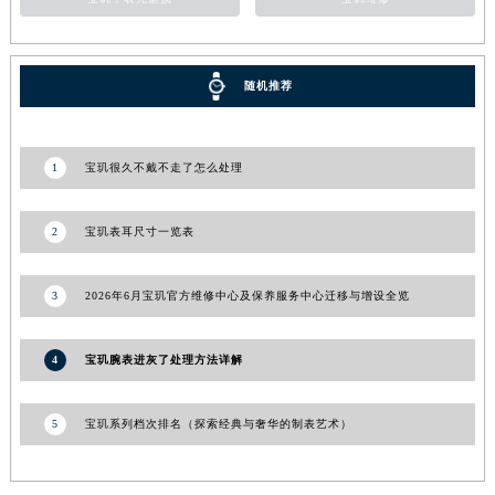
青海省海东市乐都区滨河路宝玑售后服务中心（需提前预约）
青海省海南藏族自治州共和县青海湖大街宝玑售后服务中心（需提前预约）
青海省海西蒙古族藏族自治州德令哈市柴达木路宝玑售后服务中心（需提前预约）
随机推荐
青海省黄南藏族自治州同仁市德合隆路宝玑售后服务中心（需提前预约）
青海省西宁市城西区海湖新区西关大道宝玑售后服务中心（需提前预约）
1
宝玑很久不戴不走了怎么处理
青海省玉树藏族自治州结古镇胜利路宝玑售后服务中心（需提前预约）
陕西省安康市汉滨区金州路宝玑售后服务中心（需提前预约）
2
宝玑表耳尺寸一览表
陕西省宝鸡市渭滨区经二路宝玑售后服务中心（需提前预约）
陕西省汉中市汉台区北大街宝玑售后服务中心（需提前预约）
3
2026年6月宝玑官方维修中心及保养服务中心迁移与增设全览
陕西省商洛市商州区州城街宝玑售后服务中心（需提前预约）
陕西省铜川市王益区红旗街宝玑售后服务中心（需提前预约）
4
宝玑腕表进灰了处理方法详解
陕西省渭南市临渭区东风大街宝玑售后服务中心（需提前预约）
陕西省咸阳市秦都区沣西新城统一西路与白马河路交汇处宝玑售后服务中心（需提前预约）
5
宝玑系列档次排名（探索经典与奢华的制表艺术）
陕西省延安市宝塔区中心街宝玑售后服务中心（需提前预约）
陕西省榆林市榆阳区长兴路宝玑售后服务中心（需提前预约）
新疆维吾尔自治区阿克苏市东大街宝玑售后服务中心（需提前预约）