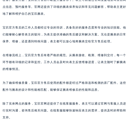
山东省枣庄市滕州市北辛路与善国路交叉口宝玑售后服务中心（需提前预约）
点信息、预约服务等。官网还提供了详细的腕表保养知识和常见问题解答，帮助表主更好
地了解和维护自己的宝玑腕表。
山东省淄博市张店区金晶大道宝玑售后服务中心（需提前预约）
上海市黄浦区南京东路299号宏伊国际广场写字楼8层806室宝玑售后服务中心（需提前预约）
宝玑官方售后的工作人员都经过专业的培训，具备良好的服务态度和专业的知识技能。他
上海市徐汇区虹桥路3号港汇中心2座37层3705室宝玑售后服务中心（需提前预约）
们能够耐心解答表主的疑问，为表主提供准确的售后建议和解决方案。无论是腕表的日常
浙江省杭州市上城区钱江路1366号华润大厦A座5层503-5室宝玑售后服务中心（需提前预约）
保养、维修，还是遇到特殊问题，表主都可以放心地将腕表交给官方售后处理。
浙江省湖州市吴兴区劳动路宝玑售后服务中心（需提前预约）
浙江省嘉兴市南湖区广益路705号嘉兴世界贸易中心A座13层1304室宝玑售后服务中心（需提前预约）
在维修流程上，宝玑官方售后有着严格的规范。从腕表接收、检测、维修到交付，每一个
环节都有详细的记录和监控。工作人员会及时向表主反馈维修进度，让表主随时了解腕表
浙江省金华市金东区东市南街777号金华万达广场4号楼22楼2209室宝玑售后服务中心（需提前预约）
的维修情况。
浙江省丽水市莲都区解放街宝玑售后服务中心（需提前预约）
浙江省宁波市江北区大闸南路500号来福士广场办公楼20层2009室宝玑售后服务中心（需提前预约）
为了确保维修质量，宝玑官方售后使用的配件都是经过严格筛选和检测的原厂配件。这些
浙江省衢州市柯城区上街宝玑售后服务中心（需提前预约）
配件与腕表的设计和性能相匹配，能够保证腕表维修后的性能和品质。
浙江省绍兴市越城区胜利东路379号世茂天际中心写字楼8层805室宝玑售后服务中心（需提前预约）
浙江省舟山市定海区解放东路宝玑售后服务中心（需提前预约）
除了实体网点的服务，宝玑官网还提供了在线客服服务。表主可以通过官网与客服人员进
行实时沟通，咨询售后相关问题。在线客服能够快速响应表主的需求，提供及时的帮助和
澳门特别行政区大堂区议事亭前地（新马路）宝玑售后服务中心（需提前预约）
支持。
澳门特别行政区风顺堂区南湾大马路宝玑售后服务中心（需提前预约）
澳门特别行政区花地玛堂区关闸广场宝玑售后服务中心（需提前预约）