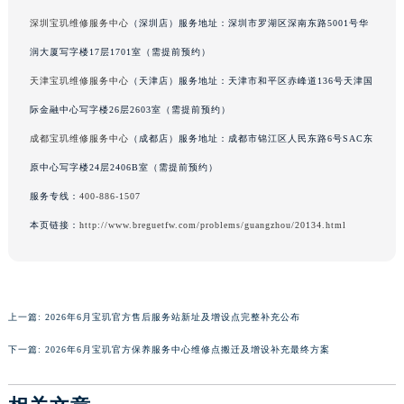
香港特别行政区铜锣湾区湾仔区轩尼诗道宝玑售后服务中心（需提前预约）
深圳宝玑维修服务中心
（深圳店）服务地址：深圳市罗湖区深南东路5001号华
河南省安阳市文峰区解放大道宝玑售后服务中心（需提前预约）
润大厦写字楼17层1701室（需提前预约）
河南省鹤壁市淇滨区九州路宝玑售后服务中心（需提前预约）
天津宝玑维修服务中心
（天津店）服务地址：天津市和平区赤峰道136号天津国
河南省济源市沁园街道济水大道宝玑售后服务中心（需提前预约）
际金融中心写字楼26层2603室（需提前预约）
河南省焦作市解放区解放路宝玑售后服务中心（需提前预约）
成都宝玑维修服务中心
（成都店）服务地址：成都市锦江区人民东路6号SAC东
河南省开封市鼓楼区中山路宝玑售后服务中心（需提前预约）
原中心写字楼24层2406B室（需提前预约）
河南省洛阳市西工区中州中路与解放路交叉口宝玑售后服务中心（需提前预约）
河南省漯河市源汇区交通路宝玑售后服务中心（需提前预约）
服务专线：
400-886-1507
河南省南阳市宛城区范蠡东路与南都路交叉口宝玑售后服务中心（需提前预约）
本页链接：
http://www.breguetfw.com/problems/guangzhou/20134.html
河南省平顶山市卫东区建设路宝玑售后服务中心（需提前预约）
河南省濮阳市大华龙区开州路绿城路交叉口宝玑售后服务中心（需提前预约）
河南省三门峡市湖滨区和平路宝玑售后服务中心（需提前预约）
上一篇:
2026年6月宝玑官方售后服务站新址及增设点完整补充公布
河南省商丘市梁园区神火大道宝玑售后服务中心（需提前预约）
河南省新乡市红旗区人民路宝玑售后服务中心（需提前预约）
下一篇:
2026年6月宝玑官方保养服务中心维修点搬迁及增设补充最终方案
河南省信阳市浉河区东方红大道宝玑售后服务中心（需提前预约）
河南省许昌市魏都区建安大道与八龙路交叉口宝玑售后服务中心（需提前预约）