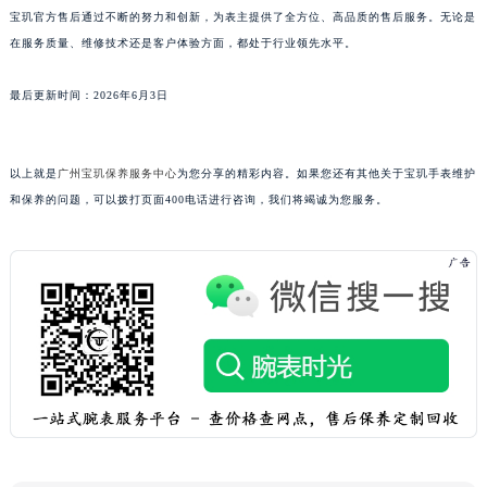
宝玑官方售后通过不断的努力和创新，为表主提供了全方位、高品质的售后服务。无论是
广东省汕头市龙湖区长平路宝玑售后服务中心（需提前预约）
在服务质量、维修技术还是客户体验方面，都处于行业领先水平。
广东省汕尾市城区香洲街道园林社区翠园街宝玑售后服务中心（需提前预约）
广东省韶关市武江区芙蓉新区与老城中心交汇处宝玑售后服务中心（需提前预约）
最后更新时间：2026年6月3日
广东省深圳市罗湖区深南东路5001号华润大厦17层1701室宝玑售后服务中心（需提前预约）
广东省阳江市江城区东风一路宝玑售后服务中心（需提前预约）
以上就是
广州宝玑保养服务中心
为您分享的精彩内容。如果您还有其他关于宝玑手表维护
广东省云浮市云城区金山路宝玑售后服务中心（需提前预约）
和保养的问题，可以拨打页面400电话进行咨询，我们将竭诚为您服务。
广东省湛江市赤坎区观海北路宝玑售后服务中心（需提前预约）
广东省肇庆市端州区信安大道与砚都大道交汇处宝玑售后服务中心（需提前预约）
广西壮族自治区百色市右江区中山二路宝玑售后服务中心（需提前预约）
广西壮族自治区北海市海城区北京路宝玑售后服务中心（需提前预约）
广西壮族自治区崇左市江州区石景林街道友谊大道与丽川路交汇处宝玑售后服务中心（需提前预约）
广西壮族自治区防城港市港口区金花茶大道宝玑售后服务中心（需提前预约）
广西壮族自治区贵港市港北区港城街道布山大道与仙衣路交叉口宝玑售后服务中心（需提前预约）
广西壮族自治区桂林市秀峰区红岭路宝玑售后服务中心（需提前预约）
广西壮族自治区河池市金城江区金城江街道朝阳路宝玑售后服务中心（需提前预约）
广西壮族自治区贺州市八步区城东街道灵峰南路宝玑售后服务中心（需提前预约）