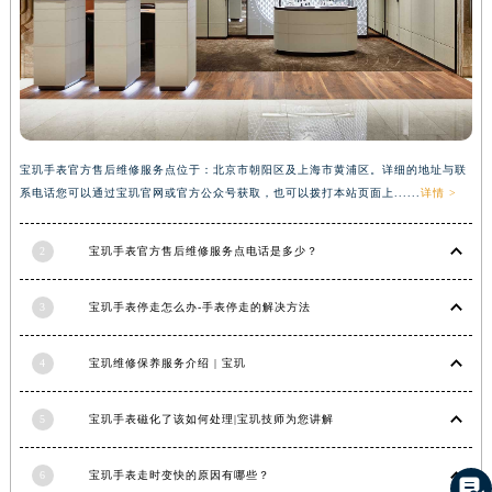
湖南省衡阳市雁峰区解放路宝玑售后服务中心（需提前预约）
湖南省怀化市鹤城区迎丰中路宝玑售后服务中心（需提前预约）
湖南省娄底市娄星区长青街宝玑售后服务中心（需提前预约）
湖南省邵阳市双清区东风路宝玑售后服务中心（需提前预约）
湖南省湘潭市雨湖区莲城大道宝玑售后服务中心（需提前预约）
宝玑手表官方售后维修服务点位于：北京市朝阳区及上海市黄浦区。详细的地址与联
湖南省益阳市赫山区桃花仑路宝玑售后服务中心（需提前预约）
系电话您可以通过宝玑官网或官方公众号获取，也可以拨打本站页面上......
详情 >
湖南省永州市冷水滩区永州大道与中兴路交叉口宝玑售后服务中心（需提前预约）
湖南省岳阳市岳阳楼区东茅岭路宝玑售后服务中心（需提前预约）
2
宝玑手表官方售后维修服务点电话是多少？
湖南省张家界市永定区解放路宝玑售后服务中心（需提前预约）
湖南省长沙市芙蓉区建湘路393号世茂环球金融中心写字楼10层1013室宝玑售后服务中心（需提前预约）
3
宝玑手表停走怎么办-手表停走的解决方法
湖南省株洲市芦淞区建设南路宝玑售后服务中心（需提前预约）
甘肃省白银市白银区北京路宝玑售后服务中心（需提前预约）
4
宝玑维修保养服务介绍 | 宝玑
甘肃省定西市安定区解放路宝玑售后服务中心（需提前预约）
5
宝玑手表磁化了该如何处理|宝玑技师为您讲解
甘肃省敦煌市沙州镇阳关中路宝玑售后服务中心（需提前预约）
甘肃省合作市人民街宝玑售后服务中心（需提前预约）
6
宝玑手表走时变快的原因有哪些？

甘肃省嘉峪关市雄关区新华中路宝玑售后服务中心（需提前预约）