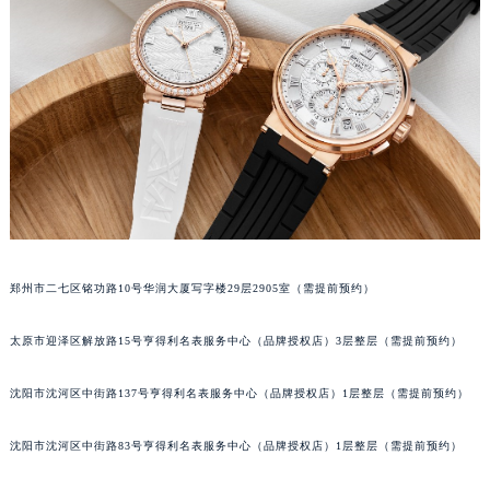
吉林省四平市铁东区紫气大路与南九经街交汇处宝玑售后服务中心（需提前预约）
吉林省松原市宁江区五环大街宝玑售后服务中心（需提前预约）
吉林省通化市东昌区环通乡江南大街宝玑售后服务中心（需提前预约）
吉林省延边市延吉市解放路宝玑售后服务中心（需提前预约）
辽宁省鞍山市铁东区站前街宝玑售后服务中心（需提前预约）
辽宁省本溪市平山区胜利路宝玑售后服务中心（需提前预约）
辽宁省朝阳市双塔区新华路宝玑售后服务中心（需提前预约）
辽宁省丹东市振兴区七经街宝玑售后服务中心（需提前预约）
辽宁省抚顺市新抚区东一路宝玑售后服务中心（需提前预约）
郑州市二七区铭功路10号华润大厦写字楼29层2905室（需提前预约）
辽宁省阜新市海州区解放大街宝玑售后服务中心（需提前预约）
辽宁省葫芦岛市连山区中央路宝玑售后服务中心（需提前预约）
太原市迎泽区解放路15号亨得利名表服务中心（品牌授权店）3层整层（需提前预约）
辽宁省锦州市古塔区中央大街宝玑售后服务中心（需提前预约）
辽宁省辽阳市白塔区新运大街宝玑售后服务中心（需提前预约）
沈阳市沈河区中街路137号亨得利名表服务中心（品牌授权店）1层整层（需提前预约）
辽宁省盘锦市兴隆台区石油大街宝玑售后服务中心（需提前预约）
沈阳市沈河区中街路83号亨得利名表服务中心（品牌授权店）1层整层（需提前预约）
辽宁省铁岭市银州区南马路宝玑售后服务中心（需提前预约）
辽宁省营口市站前区市府路与渤海大街交叉口宝玑售后服务中心（需提前预约）