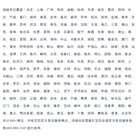
福建省漳州市龙文区步港路宝玑售后服务中心（需提前预约）
地级市已覆盖：北京、上海、广州、深圳、成都、杭州、天津、南京、重庆、郑州、长
江苏省常州市新北区龙锦路1590号现代传媒中心5号楼10层1008室宝玑售后服务中心（需提前预约）
沙、宁波、厦门、福州、南昌、金华、嘉兴、扬州、常州、绍兴、徐州、盐城、泰州、济
江苏省淮安市清江浦区淮海北路宝玑售后服务中心（需提前预约）
南、惠州、苏州、武汉、西安、青岛、无锡、温州、沈阳、大连、海口、三亚、佛山、东
莞、珠海、哈尔滨、合肥、昆明、太原、石家庄、南宁、南通、长春、烟台、唐山、廊
江苏省连云港市海州区通灌北路宝玑售后服务中心（需提前预约）
坊、保定、贵阳、泉州、台州、湖州、中山、乌鲁木齐、洛阳、邯郸、秦皇岛、澳门、西
江苏省南京市秦淮区中山南路1号南京中心22层22-C1-C3室宝玑售后服务中心（需提前预约）
宁、潍坊、呼和浩特、沧州、鞍山、赣州、临沂、岳阳、平顶山、镇江、桂林、芜湖、汕
江苏省宿迁市宿城区西湖路宝玑售后服务中心（需提前预约）
头、淄博、兰州、银川、郴州、大庆、张家口、衡阳、焦作、周口、邵阳、亳州、新乡、
江苏省泰州市海陵区永定东路399号置地商务中心东塔（华润万象城）17层1706室宝玑售后服务中心（需提前预约）
衡水、牡丹江、德州、聊城、包头、淮安、宜昌、许昌、邢台、宿迁、丽水、蚌埠、上
江苏省徐州市鼓楼区淮海东路29号苏宁广场IFC国际金融中心35层3508室宝玑售后服务中心（需提前预约）
饶、晋中、葫芦岛、四平、宜春、滁州、大同、舟山、绵阳、天水、德阳、承德、绥化、
江苏省盐城市盐都区世纪大道5号盐城金融城写字楼1号楼16层1604室宝玑售后服务中心（需提前预约）
马鞍山、三明、滨州、黄冈、赤峰、荆州、通化、鸡西、佳木斯、黑河、连云港、阜阳、
吉安、枣庄、永州、清远、揭阳、梧州、渭南、延安、长治、运城、淮南、莆田、荆门、
江苏省扬州市邗江区国展路29号星耀天地写字楼1号楼18层1803室宝玑售后服务中心（需提前预约）
益阳、梅州、达州、榆林、威海、九江、济宁、齐齐哈尔、南阳、常德、呼伦贝尔、丹
江苏省镇江市京口区中山东路宝玑售后服务中心（需提前预约）
东、锦州、辽阳、辽源、衢州、安庆、龙岩、宁德、鹰潭、泰安、商丘、驻马店、咸宁、
江西省抚州市临川区赣东大道宝玑售后服务中心（需提前预约）
江门、茂名、玉林、乐山、南充、雅安、宝鸡、柳州、拉萨、丽江、张家界、襄阳、株
江西省赣州市章贡区文清路宝玑售后服务中心（需提前预约）
洲、遵义、鄂尔多斯、阳泉、昆山、黄石、湘潭、十堰、漳州、攀枝花、香港、台北等，
江西省吉安市吉州区井冈山大道宝玑售后服务中心（需提前预约）
共计360+网点，均有宝玑官方售后服务网点，详细信息需拨打宝玑全国官方售后服务热
江西省景德镇市珠山区珠山中路宝玑售后服务中心（需提前预约）
线400-886-1507进行咨询。
江西省九江市浔阳区浔阳路宝玑售后服务中心（需提前预约）