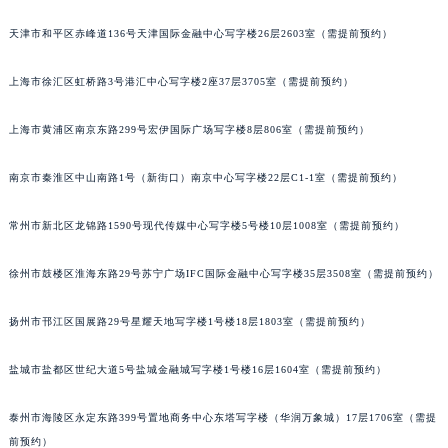
重庆市江北区观音桥步行街2号融恒时代广场写字楼9层902室（需提前预约）
天津市和平区赤峰道136号天津国际金融中心写字楼26层2603室（需提前预约）
长沙市芙蓉区定王台街道建湘路393号世茂环球金融中心写字楼（芙蓉广场）10层13室（需提前预约）
郑州市二七区铭功路10号华润大厦写字楼29层2905室（需提前预约）
上海市徐汇区虹桥路3号港汇中心写字楼2座37层3705室（需提前预约）
太原市迎泽区解放路15号亨得利名表服务中心（品牌授权店）3层整层（需提前预约）
上海市黄浦区南京东路299号宏伊国际广场写字楼8层806室（需提前预约）
沈阳市沈河区中街路137号亨得利名表服务中心（品牌授权店）1层整层（需提前预约）
沈阳市沈河区中街路83号亨得利名表服务中心（品牌授权店）1层整层（需提前预约）
南京市秦淮区中山南路1号（新街口）南京中心写字楼22层C1-1室（需提前预约）
乌鲁木齐市天山区红山路26号时代广场（CCMALL）C座17层17-B（需提前预约）
温州市鹿城区锦绣路1067号置信广场10层1015室（需提前预约）
常州市新北区龙锦路1590号现代传媒中心写字楼5号楼10层1008室（需提前预约）
哈尔滨市道里区友谊西路600号富力中心T2座写字楼29层03室（需提前预约）
大连市中山区人民路15号国际金融大厦7层G室（需提前预约）
徐州市鼓楼区淮海东路29号苏宁广场IFC国际金融中心写字楼35层3508室（需提前预约）
佛山市禅城区季华五路57号万科金融中心C座12层1205室（需提前预约）
扬州市邗江区国展路29号星耀天地写字楼1号楼18层1803室（需提前预约）
东莞市东城街道鸿福东路1号民盈国贸中心T1写字楼9层907室（需提前预约）
无锡市梁溪区人民中路139号恒隆广场写字楼1座11层1104室（需提前预约）
盐城市盐都区世纪大道5号盐城金融城写字楼1号楼16层1604室（需提前预约）
南通市崇川区工农路57号圆融广场写字楼16层1603室（需提前预约）
苏州市苏州工业园区星港街199号苏州中心办公楼C座22层08室（需提前预约）
泰州市海陵区永定东路399号置地商务中心东塔写字楼（华润万象城）17层1706室（需提
武汉市江汉区解放大道686号世界贸易大厦38层09室（需提前预约）
前预约）