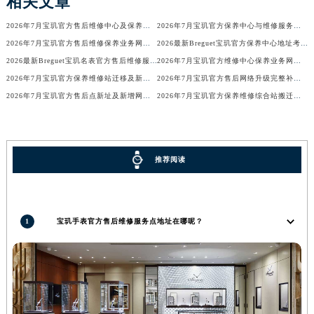
相关文章
河南省郑州市二七区民主路10号华润大厦29层2905室宝玑售后服务中心（需提前预约）
2026年7月宝玑官方售后维修中心及保养中心迁址新增全览
2026年7月宝玑官方保养中心与维修服务中心迁址及新开补充指南确认内容
河南省周口市川汇区七一路宝玑售后服务中心（需提前预约）
2026年7月宝玑官方售后维修保养业务网点变更全录
2026最新Breguet宝玑官方保养中心地址考察报告
河南省驻马店市驿城区乐山大道与置地大道交叉口宝玑售后服务中心（需提前预约）
2026最新Breguet宝玑名表官方售后维修服务中心地址调研报告
2026年7月宝玑官方维修中心保养业务网点最新变动补充确认
湖北省鄂州市鄂城区文星大道宝玑售后服务中心（需提前预约）
2026年7月宝玑官方保养维修站迁移及新开店说明
2026年7月宝玑官方售后网络升级完整补充速报（迁址及新开）
湖北省黄冈市黄州区赤壁大道宝玑售后服务中心（需提前预约）
2026年7月宝玑官方售后点新址及新增网点完整补充速报
2026年7月宝玑官方保养维修综合站搬迁及新增服务点补充最终公示确认稿
湖北省黄石市黄石港区武汉路宝玑售后服务中心（需提前预约）
湖北省荆门市东宝中天街步行街宝玑售后服务中心（需提前预约）
湖北省荆州市荆州区荆中路宝玑售后服务中心（需提前预约）
推荐阅读
湖北省十堰市茅箭区人民北路宝玑售后服务中心（需提前预约）
湖北省随州市曾都区青年路宝玑售后服务中心（需提前预约）
湖北省咸宁市咸安区长安大道宝玑售后服务中心（需提前预约）
1
宝玑手表官方售后维修服务点地址在哪呢？
湖北省襄阳市樊城区长虹路与人民路交叉口宝玑售后服务中心（需提前预约）
湖北省孝感市孝南区复兴大道宝玑售后服务中心（需提前预约）
湖北省宜昌市西陵区夷陵大道与港窑路宝玑售后服务中心（需提前预约）
湖南省常德市武陵区人民路宝玑售后服务中心（需提前预约）
湖南省郴州市北湖区国庆北路宝玑售后服务中心（需提前预约）