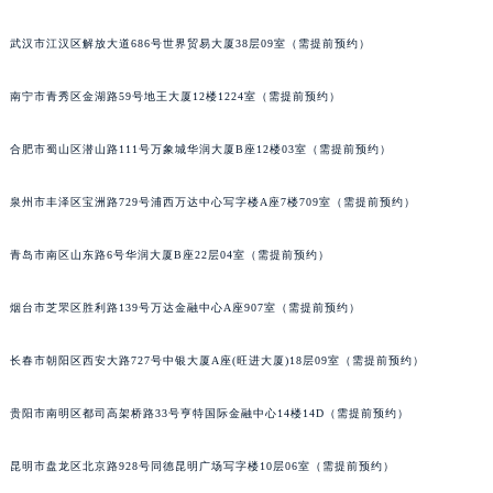
山西省大同市平城区迎宾街宝玑售后服务中心（需提前预约）
武汉市江汉区解放大道686号世界贸易大厦38层09室（需提前预约）
山西省晋城市城区黄华街宝玑售后服务中心（需提前预约）
山西省晋中市榆次区顺城街宝玑售后服务中心（需提前预约）
南宁市青秀区金湖路59号地王大厦12楼1224室（需提前预约）
山西省临汾市尧都区解放路宝玑售后服务中心（需提前预约）
山西省吕梁市离石区永宁中路与建设街交叉口宝玑售后服务中心（需提前预约）
合肥市蜀山区潜山路111号万象城华润大厦B座12楼03室（需提前预约）
山西省朔州市朔城区怡西路与鄯阳西街交汇处宝玑售后服务中心（需提前预约）
泉州市丰泽区宝洲路729号浦西万达中心写字楼A座7楼709室（需提前预约）
山西省忻州市忻府区和平东街与七一南路交叉口宝玑售后服务中心（需提前预约）
山西省阳泉市郊区平阳东街与新城大道交叉口宝玑售后服务中心（需提前预约）
青岛市南区山东路6号华润大厦B座22层04室（需提前预约）
山西省运城市盐湖区河东街宝玑售后服务中心（需提前预约）
山西省长治市潞州区英雄中路宝玑售后服务中心（需提前预约）
烟台市芝罘区胜利路139号万达金融中心A座907室（需提前预约）
山西省太原市迎泽区迎泽街道解放路15号亨得利名表维修授权店3楼宝玑售后服务中心（需提前预约）
长春市朝阳区西安大路727号中银大厦A座(旺进大厦)18层09室（需提前预约）
天津市和平区赤峰道136号天津国际金融中心26层2603室宝玑售后服务中心（需提前预约）
安徽省安庆市迎江区人民路宝玑售后服务中心（需提前预约）
贵阳市南明区都司高架桥路33号亨特国际金融中心14楼14D（需提前预约）
安徽省蚌埠市蚌山区淮河路宝玑售后服务中心（需提前预约）
安徽省亳州市谯城区魏武大道宝玑售后服务中心（需提前预约）
昆明市盘龙区北京路928号同德昆明广场写字楼10层06室（需提前预约）
安徽省池州市贵池区长江路宝玑售后服务中心（需提前预约）