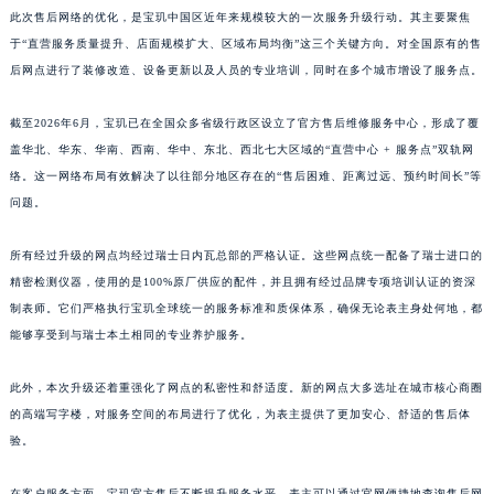
此次售后网络的优化，是宝玑中国区近年来规模较大的一次服务升级行动。其主要聚焦
江西省南昌市红谷滩新区红谷中大道998号绿地双子塔（中央广场）A1座办公楼14层1407室宝玑售后服务中心（需提前预约）
于“直营服务质量提升、店面规模扩大、区域布局均衡”这三个关键方向。对全国原有的售
江西省萍乡市安源区萍安北大道与康庄路交叉口宝玑售后服务中心（需提前预约）
后网点进行了装修改造、设备更新以及人员的专业培训，同时在多个城市增设了服务点。
江西省上饶市信州区滨江西路宝玑售后服务中心（需提前预约）
江西省新余市渝水区北湖西路宝玑售后服务中心（需提前预约）
截至2026年6月，宝玑已在全国众多省级行政区设立了官方售后维修服务中心，形成了覆
江西省宜春市袁州区中山中路宝玑售后服务中心（需提前预约）
盖华北、华东、华南、西南、华中、东北、西北七大区域的“直营中心 + 服务点”双轨网
络。这一网络布局有效解决了以往部分地区存在的“售后困难、距离过远、预约时间长”等
江西省鹰潭市月湖区胜利东路宝玑售后服务中心（需提前预约）
问题。
山东省德州市德城区东风中路宝玑售后服务中心（需提前预约）
预约入口
关闭
山东省东营市东营区济南路宝玑售后服务中心（需提前预约）
所有经过升级的网点均经过瑞士日内瓦总部的严格认证。这些网点统一配备了瑞士进口的
山东省济南市历下区经十路11111号华润中心写字楼（万象城）15层1508室宝玑售后服务中心（需提前预约）
精密检测仪器，使用的是100%原厂供应的配件，并且拥有经过品牌专项培训认证的资深
山东省济宁市任城区太白楼路宝玑售后服务中心（需提前预约）
制表师。它们严格执行宝玑全球统一的服务标准和质保体系，确保无论表主身处何地，都
立即预约
山东省莱芜市文化南路8号银座商城名表维修一楼名表维修宝玑售后服务中心（需提前预约）
能够享受到与瑞士本土相同的专业养护服务。
山东省临沂市兰山区解放路宝玑售后服务中心（需提前预约）
提前预约免排队，到店即享服务
预约时间有变无需取消，可随时重新预约
此外，本次升级还着重强化了网点的私密性和舒适度。新的网点大多选址在城市核心商圈
山东省日照市东港区烟台路宝玑售后服务中心（需提前预约）
的高端写字楼，对服务空间的布局进行了优化，为表主提供了更加安心、舒适的售后体
山东省泰安市泰山区财源街道泰山大街宝玑售后服务中心（需提前预约）
验。
山东省威海市环翠区新威海路89号振华商厦一楼名表维修宝玑售后服务中心（需提前预约）
山东省潍坊市奎文区东风东街宝玑售后服务中心（需提前预约）
在客户服务方面，宝玑官方售后不断提升服务水平。表主可以通过官网便捷地查询售后网