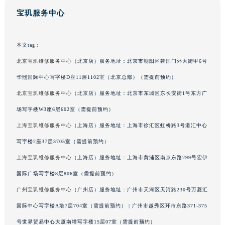
广西壮族自治区来宾市兴宾区桂中大道宝玑售后服务中心（需提前预约）
宝玑服务中心
广西壮族自治区柳州市城中区中山中路宝玑售后服务中心（需提前预约）
广西壮族自治区钦州市钦南区金海湾东大街宝玑售后服务中心（需提前预约）
本文tag：
广西壮族自治区梧州市万秀区龙湖镇高旺路宝玑售后服务中心（需提前预约）
北京宝玑维修服务中心
（北京店）服务地址：北京市朝阳区建国门外大街甲6号
广西壮族自治区玉林市玉州区金玉路宝玑售后服务中心（需提前预约）
华熙国际中心写字楼D座11层1102室（北京总部）（需提前预约）
海南省儋州市儋州市那大镇兰洋北路宝玑售后服务中心（需提前预约）
北京宝玑维修服务中心
（北京店）服务地址：北京市东城区东长安街1号东方广
海南省东方市八所镇解放西路宝玑售后服务中心（需提前预约）
海南省琼海市嘉积镇东风路宝玑售后服务中心（需提前预约）
场写字楼W3座6层602室（需提前预约）
海南省三沙市西沙区西沙群岛永兴岛北京路宝玑售后服务中心（需提前预约）
上海宝玑维修服务中心
（上海店）服务地址：上海市徐汇区虹桥路3号港汇中心
海南省三亚市吉阳区迎宾路宝玑售后服务中心（需提前预约）
写字楼2座37层3705室（需提前预约）
海南省万宁市万城镇解放路宝玑售后服务中心（需提前预约）
上海宝玑维修服务中心
（上海店）服务地址：上海市黄浦区南京东路299号宏伊
海南省文昌市文城镇教育东路宝玑售后服务中心（需提前预约）
国际广场写字楼8层806室（需提前预约）
海南省五指山市通什镇三月三大道宝玑售后服务中心（需提前预约）
广州宝玑维修服务中心
（广州店）服务地址：广州市天河区天河路230号万菱汇
香港特别行政区尖沙咀区油尖旺区广东道宝玑售后服务中心（需提前预约）
国际中心写字楼A塔7层704室（需提前预约） | 广州市越秀区环市东路371-375
香港特别行政区金钟区中西区金钟道宝玑售后服务中心（需提前预约）
香港特别行政区九龙区油尖旺区弥敦道宝玑售后服务中心（需提前预约）
号世界贸易中心大厦南塔写字楼15层07室（需提前预约）