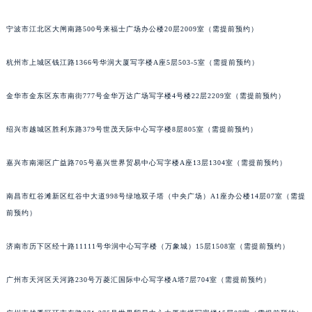
南宁市青秀区金湖路59号地王大厦12楼1224室（需提前预约）
宁波市江北区大闸南路500号来福士广场办公楼20层2009室（需提前预约）
合肥市蜀山区潜山路111号万象城华润大厦B座12楼03室（需提前预约）
泉州市丰泽区宝洲路729号浦西万达中心写字楼A座7楼709室（需提前预约）
杭州市上城区钱江路1366号华润大厦写字楼A座5层503-5室（需提前预约）
青岛市南区山东路6号华润大厦B座22层04室（需提前预约）
烟台市芝罘区胜利路139号万达金融中心A座907室（需提前预约）
金华市金东区东市南街777号金华万达广场写字楼4号楼22层2209室（需提前预约）
长春市朝阳区西安大路727号中银大厦A座(旺进大厦)18层09室（需提前预约）
绍兴市越城区胜利东路379号世茂天际中心写字楼8层805室（需提前预约）
贵阳市南明区都司高架桥路33号亨特国际金融中心14楼14D（需提前预约）
昆明市盘龙区北京路928号同德昆明广场写字楼10层06室（需提前预约）
嘉兴市南湖区广益路705号嘉兴世界贸易中心写字楼A座13层1304室（需提前预约）
石家庄市长安区中山东路39号勒泰中心写字楼B座13层07室（需提前预约）
西安市碑林区南关正街88号华侨城长安国际中心E座6楼10室（需提前预约）
南昌市红谷滩新区红谷中大道998号绿地双子塔（中央广场）A1座办公楼14层07室（需提
海口市龙华区金贸东路5号海口华润大厦B座17层1707室（需提前预约）
前预约）
唐山市路南区新华东道100号万达广场写字楼A座10层1002室（需提前预约）
济南市历下区经十路11111号华润中心写字楼（万象城）15层1508室（需提前预约）
台州市椒江区东海大道1800号腾达中心东1幢20楼2002室（需提前预约）
内蒙古自治区呼和浩特市玉泉区大学西街70号华润万象城写字楼（鄂尔多斯大厦）23层2326室（需提前预约）
广州市天河区天河路230号万菱汇国际中心写字楼A塔7层704室（需提前预约）
甘肃省兰州市七里河区西津西路16号兰州中心写字楼21层2102室（需提前预约）
重庆市解放碑渝中区民权路28号英利国际金融中心写字楼20层01室（需提前预约）