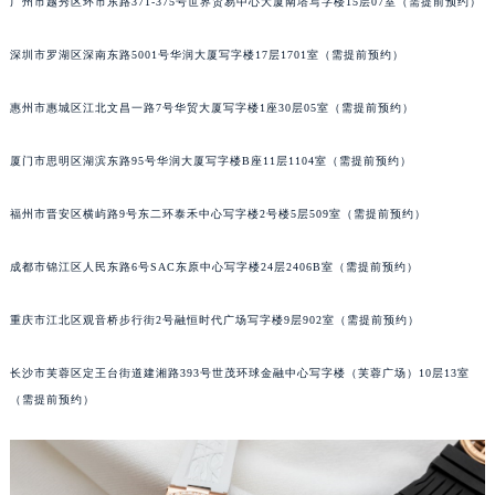
广州市越秀区环市东路371-375号世界贸易中心大厦南塔写字楼15层07室（需提前预约）
黑龙江省大庆市萨尔图区会战大街宝玑售后服务中心（需提前预约）
黑龙江省鹤岗市向阳区红军路宝玑售后服务中心（需提前预约）
深圳市罗湖区深南东路5001号华润大厦写字楼17层1701室（需提前预约）
黑龙江省黑河市爱辉区中央街宝玑售后服务中心（需提前预约）
惠州市惠城区江北文昌一路7号华贸大厦写字楼1座30层05室（需提前预约）
黑龙江省鸡西市鸡冠区红军路宝玑售后服务中心（需提前预约）
黑龙江省佳木斯市向阳区长安路宝玑售后服务中心（需提前预约）
厦门市思明区湖滨东路95号华润大厦写字楼B座11层1104室（需提前预约）
黑龙江省牡丹江市东安区太平路宝玑售后服务中心（需提前预约）
黑龙江省七台河市桃山区大同街宝玑售后服务中心（需提前预约）
福州市晋安区横屿路9号东二环泰禾中心写字楼2号楼5层509室（需提前预约）
黑龙江省齐齐哈尔市龙沙区龙华路宝玑售后服务中心（需提前预约）
成都市锦江区人民东路6号SAC东原中心写字楼24层2406B室（需提前预约）
黑龙江省双鸭山市尖山区新兴大街宝玑售后服务中心（需提前预约）
黑龙江省绥化市北林区新华街与康庄路交叉口宝玑售后服务中心（需提前预约）
重庆市江北区观音桥步行街2号融恒时代广场写字楼9层902室（需提前预约）
黑龙江省伊春市伊美区通河路宝玑售后服务中心（需提前预约）
吉林省白城市洮北区明仁南街宝玑售后服务中心（需提前预约）
长沙市芙蓉区定王台街道建湘路393号世茂环球金融中心写字楼（芙蓉广场）10层13室
吉林省白山市浑江区浑江大街宝玑售后服务中心（需提前预约）
（需提前预约）
吉林省吉林市船营区河南街宝玑售后服务中心（需提前预约）
吉林省辽源市龙山区人民大街宝玑售后服务中心（需提前预约）
吉林省梅河口市新华街道梅河大街宝玑售后服务中心（需提前预约）