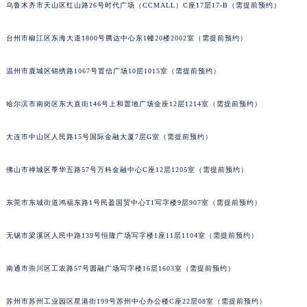
乌鲁木齐市天山区红山路26号时代广场（CCMALL）C座17层17-B（需提前预约）
辽宁省沈阳市沈河区中街路137号亨得利名表维修授权店1楼宝玑售后服务中心（需提前预约）
辽宁省沈阳市沈河区中街路83号亨得利名表维修授权店1楼宝玑售后服务中心（需提前预约）
台州市椒江区东海大道1800号腾达中心东1幢20楼2002室（需提前预约）
北京市朝阳区建国门外大街甲6号华熙国际中心D座11层1102室宝玑售后服务中心（北京总部）（需提前预约）
温州市鹿城区锦绣路1067号置信广场10层1015室（需提前预约）
北京市东城区东长安街1号王府井东方广场W3座6层602室宝玑售后服务中心（需提前预约）
河北省保定市竞秀区朝阳北大街北国先天下宝玑售后服务中心（需提前预约）
哈尔滨市南岗区东大直街146号上和置地广场金座12层1214室（需提前预约）
内蒙古自治区阿拉善盟市左旗土尔扈特大街宝玑售后服务中心（需提前预约）
内蒙古自治区巴彦淖尔市临河区新华街宝玑售后服务中心（需提前预约）
大连市中山区人民路15号国际金融大厦7层G室（需提前预约）
内蒙古自治区包头市青山区幸福路甲3号王府井百货名表维修宝玑售后服务中心（需提前预约）
内蒙古自治区赤峰市红山区哈达街宝玑售后服务中心（需提前预约）
佛山市禅城区季华五路57号万科金融中心C座12层1205室（需提前预约）
内蒙古自治区鄂尔多斯市东胜区伊金霍洛街宝玑售后服务中心（需提前预约）
东莞市东城街道鸿福东路1号民盈国贸中心T1写字楼9层907室（需提前预约）
内蒙古自治区呼伦贝尔市海拉尔区中央街宝玑售后服务中心（需提前预约）
内蒙古自治区通辽市科尔沁区明仁大街宝玑售后服务中心（需提前预约）
无锡市梁溪区人民中路139号恒隆广场写字楼1座11层1104室（需提前预约）
内蒙古自治区乌海市海勃湾区人民南路宝玑售后服务中心（需提前预约）
内蒙古自治区乌兰察布市集宁区恩和大街宝玑售后服务中心（需提前预约）
南通市崇川区工农路57号圆融广场写字楼16层1603室（需提前预约）
内蒙古自治区锡林郭勒盟市锡林浩特市光明街与额尔敦路交叉口宝玑售后服务中心（需提前预约）
苏州市苏州工业园区星港街199号苏州中心办公楼C座22层08室（需提前预约）
内蒙古自治区兴安盟市乌兰浩特市兴安大街宝玑售后服务中心（需提前预约）