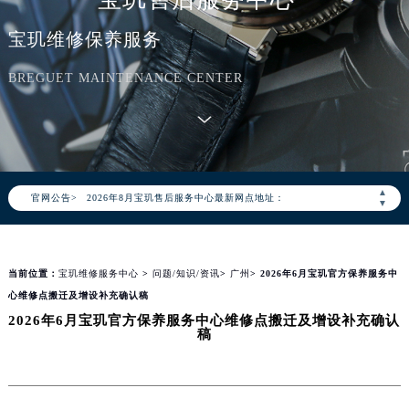
宝玑维修保养服务
BREGUET MAINTENANCE CENTER
2026年8月宝玑中国区售后服务网络优化升级公告
2026年8月宝玑全国官方售后客户服务热线：400-886-1507
宝玑官方全国统一服务热线400-886-1507，服务覆盖中国大陆、香港、澳门、台湾全部区域（非大陆需加拨“+86”）
2026年8月宝玑售后服务中心最新网点地址：
▲
官网公告>
北京市朝阳区建国门外大街甲6号华熙国际中心写字楼D座11层1102室（北京总部）（需提前预约）
▼
北京市东城区东长安街1号东方广场写字楼W3座6层602室（需提前预约）
天津市和平区赤峰道136号天津国际金融中心写字楼26层2603室（需提前预约）
当前位置：
宝玑维修服务中心
>
问题/知识/资讯
>
广州
> 2026年6月宝玑官方保养服务中
上海市徐汇区虹桥路3号港汇中心写字楼2座37层3705室（需提前预约）
心维修点搬迁及增设补充确认稿
上海市黄浦区南京东路299号宏伊国际广场写字楼8层806室（需提前预约）
2026年6月宝玑官方保养服务中心维修点搬迁及增设补充确认
南京市秦淮区中山南路1号（新街口）南京中心写字楼22层C1-1室（需提前预约）
稿
常州市新北区龙锦路1590号现代传媒中心写字楼5号楼10层1008室（需提前预约）
徐州市鼓楼区淮海东路29号苏宁广场IFC国际金融中心写字楼35层3508室（需提前预约）
扬州市邗江区国展路29号星耀天地写字楼1号楼18层1803室（需提前预约）