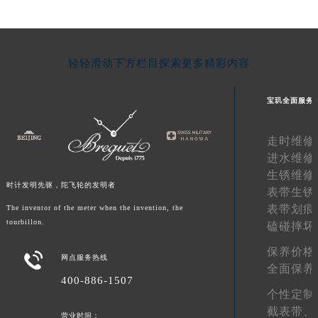
新疆维吾尔自治区阿拉尔市胜利大道宝玑售后服务中心（需提前预约）
新疆维吾尔自治区阿拉山口市友好路宝玑售后服务中心（需提前预约）
新疆维吾尔自治区阿勒泰市解放路宝玑售后服务中心（需提前预约）
轻轻滑动下方栏目探索更多精彩内容
新疆维吾尔自治区阿图什市光明路宝玑售后服务中心（需提前预约）
新疆维吾尔自治区白杨市军垦路宝玑售后服务中心（需提前预约）
宝玑全面服务
新疆维吾尔自治区北屯市团结路宝玑售后服务中心（需提前预约）
新疆维吾尔自治区博乐市博乐市北京路宝玑售后服务中心（需提前预约）
走时维修
新疆维吾尔自治区昌吉市延安北路宝玑售后服务中心（需提前预约）
进水维修
生锈维修
新疆维吾尔自治区阜康市博峰路宝玑售后服务中心（需提前预约）
时计发明先驱，陀飞轮的发明者
表带生锈
新疆维吾尔自治区哈密市伊州区建国北路宝玑售后服务中心（需提前预约）
表带划痕
The inventor of the meter when the invention, the
新疆维吾尔自治区和田市和田市北京西路宝玑售后服务中心（需提前预约）
tourbillon.
磕碰摔坏
新疆维吾尔自治区胡杨河市胡杨河市胡杨路宝玑售后服务中心（需提前预约）
保养价格
新疆维吾尔自治区霍尔果斯市亚欧北路宝玑售后服务中心（需提前预约）

网点服务热线
全面保养
新疆维吾尔自治区喀什市解放北路宝玑售后服务中心（需提前预约）
400-886-1507
个性定制
新疆维吾尔自治区可克达拉市幸福路宝玑售后服务中心（需提前预约）
截表带、
新疆维吾尔自治区克拉玛依市克拉玛依区友谊路宝玑售后服务中心（需提前预约）
营业时间：