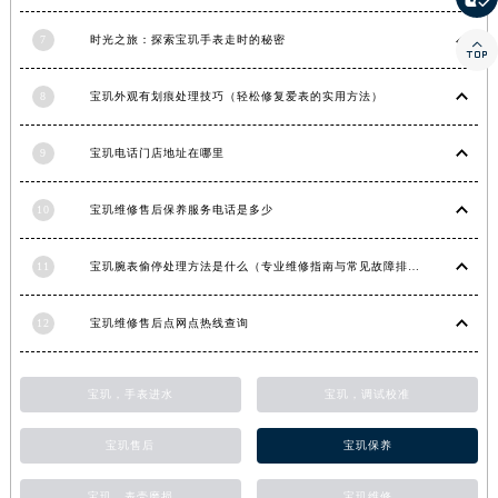
甘肃省金昌市金川区北京路宝玑售后服务中心（需提前预约）
7
时光之旅：探索宝玑手表走时的秘密

甘肃省酒泉市肃州区西大街宝玑售后服务中心（需提前预约）
甘肃省临夏市城南街道团结路宝玑售后服务中心（需提前预约）
8
宝玑外观有划痕处理技巧（轻松修复爱表的实用方法）
甘肃省陇南市武都区人民路宝玑售后服务中心（需提前预约）
甘肃省平凉市崆峒区西大街宝玑售后服务中心（需提前预约）
9
宝玑电话门店地址在哪里
甘肃省庆阳市西峰区南大街宝玑售后服务中心（需提前预约）
10
宝玑维修售后保养服务电话是多少
甘肃省天水市秦州区民主路宝玑售后服务中心（需提前预约）
甘肃省武威市凉州区迎宾路宝玑售后服务中心（需提前预约）
11
宝玑腕表偷停处理方法是什么（专业维修指南与常见故障排查）
甘肃省张掖市甘州区民乐北路宝玑售后服务中心（需提前预约）
宁夏回族自治区固原市原州区文化街宝玑售后服务中心（需提前预约）
12
宝玑维修售后点网点热线查询
宁夏回族自治区石嘴山市大武口区贺兰山路宝玑售后服务中心（需提前预约）
宁夏回族自治区吴忠市利通区开元大道宝玑售后服务中心（需提前预约）
宝玑，手表进水
宝玑，调试校准
宁夏回族自治区银川市兴庆区新华东路97号新百中心C馆一层C1-18号商铺宝玑售后服务中心（需提前预约）
宁夏回族自治区中卫市沙坡头区鼓楼东街宝玑售后服务中心（需提前预约）
宝玑售后
宝玑保养
青海省果洛藏族自治州玛沁县团结路宝玑售后服务中心（需提前预约）
青海省海北藏族自治州海晏县将军路宝玑售后服务中心（需提前预约）
宝玑，表壳磨损
宝玑维修