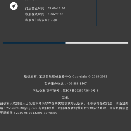

新疆维吾尔自治区库车市库车市文化东路宝玑售后服务中心（需提前预约）
门店营业时间：09:00-19:30
客服在线时间：8:00-22:00
新疆维吾尔自治区库尔勒市库尔勒市人民东路宝玑售后服务中心（需提前预约）
客服及门店节假日不休
新疆维吾尔自治区奎屯市团结西街宝玑售后服务中心（需提前预约）
新疆维吾尔自治区昆玉市昆泉街宝玑售后服务中心（需提前预约）
新疆维吾尔自治区沙湾市三道河子镇世纪大道南路宝玑售后服务中心（需提前预约）
新疆维吾尔自治区石河子市北二路宝玑售后服务中心（需提前预约）
新疆维吾尔自治区双河市光明路宝玑售后服务中心（需提前预约）
新疆维吾尔自治区塔城市塔城地区闻琴路宝玑售后服务中心（需提前预约）
新疆维吾尔自治区铁门关市兴疆路宝玑售后服务中心（需提前预约）
版权所有:
宝玑售后维修服务中心
Copyright © 2018-2032
新疆维吾尔自治区图木舒克市图木舒克市中兴街宝玑售后服务中心（需提前预约）
客户服务热线：
400-886-1507
新疆维吾尔自治区吐鲁番市高昌区文化中路文化中路宝玑售后服务中心（需提前预约）
网站备案/许可证号：陕ICP备2025073640号-8
新疆维吾尔自治区乌苏市乌鲁木齐北路宝玑售后服务中心（需提前预约）
XML
如权利人或知情人士发现本站内容存在事实错误或涉及版权、名誉权等侵权问题，请通过邮
新疆维吾尔自治区五家渠市长征西街宝玑售后服务中心（需提前预约）
箱：2557628530@qq.com 与我们联系，我们将在收到通知后立即依法处理。当前页面信息
新疆维吾尔自治区新星市东风路宝玑售后服务中心（需提前预约）
更新时间：2026-08-09T22:01:55+08:00
新疆维吾尔自治区伊宁市解放西路宝玑售后服务中心（需提前预约）
贵州省安顺市西秀区中华南路宝玑售后服务中心（需提前预约）