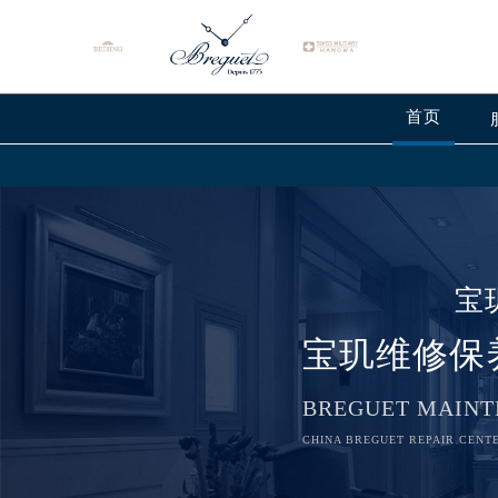
首页
宝
宝玑维修保
BREGUET MAINT
CHINA BREGUET REPAIR CENTE