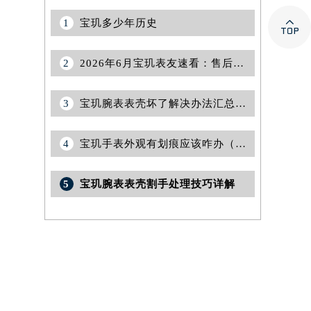

1
宝玑多少年历史
2
2026年6月宝玑表友速看：售后网点迁移及新开全览
3
宝玑腕表表壳坏了解决办法汇总（专业维修指南与常见问题解答）
4
宝玑手表外观有划痕应该咋办（有效修复与保养方法）
5
宝玑腕表表壳割手处理技巧详解