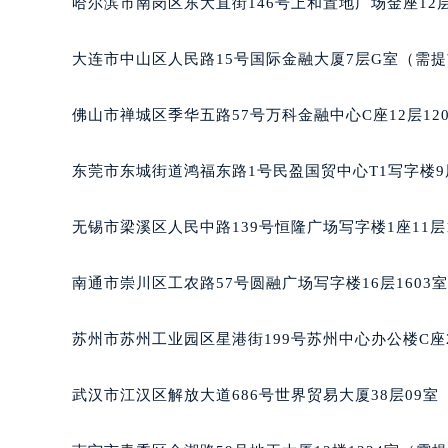
哈尔滨市南岗区东大直街146号上和置地广场金座12层
辽宁省沈阳市沈河区中街路137号亨
辽宁省沈阳市沈河区中街路83号亨
大连市中山区人民路15号国际金融大厦7层G室（需
北京市朝阳区建国门外大街甲6号华熙
北京市东城区东长安街1号王府井东方
佛山市禅城区季华五路57号万科金融中心C座12层12
河北省保定市竞秀区朝阳北大街北国
内蒙古自治区阿拉善盟市左旗土尔扈
东莞市东城街道鸿福东路1号民盈国贸中心T1写字楼9
内蒙古自治区巴彦淖尔市临河区新华
内蒙古自治区包头市青山区幸福路甲
无锡市梁溪区人民中路139号恒隆广场写字楼1座11层
内蒙古自治区赤峰市红山区哈达街宝
内蒙古自治区鄂尔多斯市东胜区伊金
南通市崇川区工农路57号圆融广场写字楼16层1603
内蒙古自治区呼伦贝尔市海拉尔区中
内蒙古自治区通辽市科尔沁区明仁大
苏州市苏州工业园区星港街199号苏州中心办公楼C座
内蒙古自治区乌海市海勃湾区人民南
内蒙古自治区乌兰察布市集宁区恩和
武汉市江汉区解放大道686号世界贸易大厦38层09
内蒙古自治区锡林郭勒盟市锡林浩特
内蒙古自治区兴安盟市乌兰浩特市兴