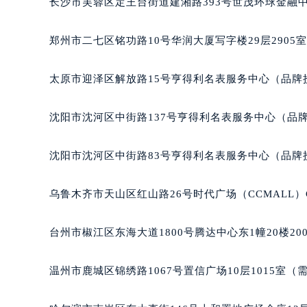
长沙市芙蓉区定王台街道建湘路393号世茂环球金融中
吉林省四平市铁东区紫气大路与南九
吉林省松原市宁江区五环大街宝玑售
郑州市二七区铭功路10号华润大厦写字楼29层2905
吉林省通化市东昌区环通乡江南大街
吉林省延边市延吉市解放路宝玑售后
太原市迎泽区解放路15号亨得利名表服务中心（品牌
辽宁省鞍山市铁东区站前街宝玑售后
辽宁省本溪市平山区胜利路宝玑售后
沈阳市沈河区中街路137号亨得利名表服务中心（品
辽宁省朝阳市双塔区新华路宝玑售后
辽宁省丹东市振兴区七经街宝玑售后
沈阳市沈河区中街路83号亨得利名表服务中心（品牌
辽宁省抚顺市新抚区东一路宝玑售后
辽宁省阜新市海州区解放大街宝玑售
乌鲁木齐市天山区红山路26号时代广场（CCMALL）C
辽宁省葫芦岛市连山区中央路宝玑售
辽宁省锦州市古塔区中央大街宝玑售
台州市椒江区东海大道1800号腾达中心东1幢20楼20
辽宁省辽阳市白塔区新运大街宝玑售
辽宁省盘锦市兴隆台区石油大街宝玑
温州市鹿城区锦绣路1067号置信广场10层1015室（
辽宁省铁岭市银州区南马路宝玑售后
辽宁省营口市站前区市府路与渤海大