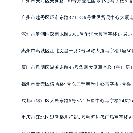
广州市天河区天河路230号万菱汇国际中心写字楼A塔
黑龙江省大庆市萨尔图区会战大街宝
黑龙江省鹤岗市向阳区红军路宝玑售
广州市越秀区环市东路371-375号世界贸易中心大厦
黑龙江省黑河市爱辉区中央街宝玑售
黑龙江省鸡西市鸡冠区红军路宝玑售
深圳市罗湖区深南东路5001号华润大厦写字楼17层1
黑龙江省佳木斯市向阳区长安路宝玑
黑龙江省牡丹江市东安区太平路宝玑
惠州市惠城区江北文昌一路7号华贸大厦写字楼1座30
黑龙江省七台河市桃山区大同街宝玑
黑龙江省齐齐哈尔市龙沙区龙华路宝
厦门市思明区湖滨东路95号华润大厦写字楼B座11层1
黑龙江省双鸭山市尖山区新兴大街宝
黑龙江省绥化市北林区新华街与康庄
福州市晋安区横屿路9号东二环泰禾中心写字楼2号楼5
黑龙江省伊春市伊美区通河路宝玑售
吉林省白城市洮北区明仁南街宝玑售
成都市锦江区人民东路6号SAC东原中心写字楼24层2
吉林省白山市浑江区浑江大街宝玑售
吉林省吉林市船营区河南街宝玑售后
重庆市江北区观音桥步行街2号融恒时代广场写字楼9层
吉林省辽源市龙山区人民大街宝玑售
吉林省梅河口市新华街道梅河大街宝