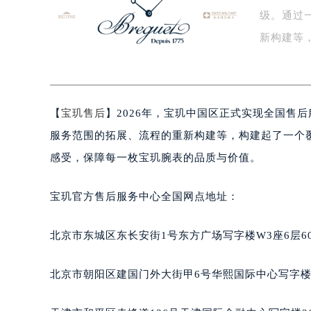
级。通过
盐城市盐都区世纪大道5号盐城金融城写
泰州市海陵区永定东路399号置地商
新构建等
宁波市江北区大闸南路500号来福士广
面…
杭州市上城区钱江路1366号华润大厦
金华市金东区东市南街777号金华万达
【
宝玑售后
】2026年，宝玑中国区正式实现全国售
绍兴市越城区胜利东路379号世茂天
嘉兴市南湖区广益路705号嘉兴世界贸
服务范围的拓展、流程的重新构建等，构建起了一个
南昌市红谷滩新区红谷中大道998号
感受，保障每一枚宝玑腕表的品质与价值。
济南市历下区经十路11111号华润中
广州市天河区天河路230号万菱汇国
宝玑官方售后服务中心全国网点地址：
广州市越秀区环市东路371-375号
深圳市罗湖区深南东路5001号华润大
北京市东城区东长安街1号东方广场写字楼W3座6层6
惠州市惠城区江北文昌一路7号华贸大
厦门市思明区湖滨东路95号华润大厦写
北京市朝阳区建国门外大街甲6号华熙国际中心写字楼D
福州市鼓楼区五四路128-1号恒力城
成都市锦江区人民东路6号SAC东原中