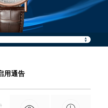
▲
加拨“+86”）
▼
启用通告
升