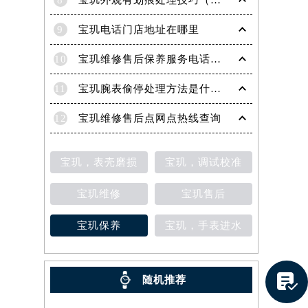
8
宝玑外观有划痕处理技巧（轻松修复爱表的实用方法）
9
宝玑电话门店地址在哪里
10
宝玑维修售后保养服务电话是多少
11
宝玑腕表偷停处理方法是什么（专业维修指南与常见故障排查）
12
宝玑维修售后点网点热线查询
宝玑，表壳磨损
宝玑，调试校准
宝玑维修
宝玑售后
宝玑保养
宝玑，手表进水
提前预约）

随机推荐