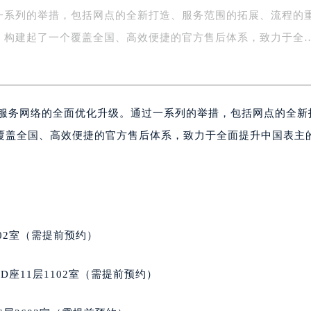
一系列的举措，包括网点的全新打造、服务范围的拓展、流程的
字楼1号楼16层1604室（需提前预约）
务中心东塔写字楼（华润万象城）17层1706室（需提前预约）
，构建起了一个覆盖全国、高效便捷的官方售后体系，致力于全
场办公楼20层2009室（需提前预约）
写字楼A座5层503-5室（需提前预约）
广场写字楼4号楼22层2209室（需提前预约）
后服务网络的全面优化升级。通过一系列的举措，包括网点的全新
际中心写字楼8层805室（需提前预约）
易中心写字楼A座13层1304室（需提前预约）
覆盖全国、高效便捷的官方售后体系，致力于全面提升中国表主
绿地双子塔（中央广场）A1座办公楼14层07室（需提前预约）
心写字楼（万象城）15层1508室（需提前预约）
际中心写字楼A塔7层704室（需提前预约）
世界贸易中心大厦南塔写字楼15层07室（需提前预约）
厦写字楼17层1701室（需提前预约）
02室（需提前预约）
厦写字楼1座30层05室（需提前预约）
字楼B座11层1104室（需提前预约）
座11层1102室（需提前预约）
写字楼15层03室（需提前预约）
心写字楼24层2406B室（需提前预约）