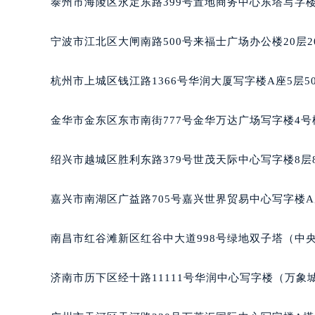
泰州市海陵区永定东路399号置地商务中心东塔写字楼
南宁市青秀区金湖路59号地王大厦12
合肥市蜀山区潜山路111号万象城华润
宁波市江北区大闸南路500号来福士广场办公楼20层2
泉州市丰泽区宝洲路729号浦西万达中
青岛市南区山东路6号华润大厦B座2
杭州市上城区钱江路1366号华润大厦写字楼A座5层5
烟台市芝罘区胜利路139号万达金融中
长春市朝阳区西安大路727号中银大厦
金华市金东区东市南街777号金华万达广场写字楼4号楼
贵阳市南明区都司高架桥路33号亨特
昆明市盘龙区北京路928号同德昆明
绍兴市越城区胜利东路379号世茂天际中心写字楼8层
石家庄市长安区中山东路39号勒泰中
西安市碑林区南关正街88号华侨城长
嘉兴市南湖区广益路705号嘉兴世界贸易中心写字楼A座
海口市龙华区金贸东路5号海口华润大厦
唐山市路南区新华东道100号万达广场
南昌市红谷滩新区红谷中大道998号绿地双子塔（中央
台州市椒江区东海大道1800号腾达中
内蒙古自治区呼和浩特市玉泉区大学西
济南市历下区经十路11111号华润中心写字楼（万象城
甘肃省兰州市七里河区西津西路16号兰
重庆市解放碑渝中区民权路28号英利