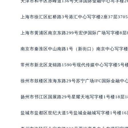
天津市和平区赤峰道136号天津国际金融中心写字楼26
重庆市江北区观音桥步行街2号融恒时
长沙市芙蓉区定王台街道建湘路393
上海市徐汇区虹桥路3号港汇中心写字楼2座37层370
郑州市二七区铭功路10号华润大厦写字
太原市迎泽区解放路15号亨得利名
上海市黄浦区南京东路299号宏伊国际广场写字楼8层
沈阳市沈河区中街路137号亨得利名
沈阳市沈河区中街路83号亨得利名
南京市秦淮区中山南路1号（新街口）南京中心写字楼2
乌鲁木齐市天山区红山路26号时代广场
温州市鹿城区锦绣路1067号置信广场
常州市新北区龙锦路1590号现代传媒中心写字楼5号楼
哈尔滨市道里区友谊西路600号富力中
大连市中山区人民路15号国际金融大
徐州市鼓楼区淮海东路29号苏宁广场IFC国际金融中心
佛山市禅城区季华五路57号万科金融中
东莞市东城街道鸿福东路1号民盈国贸
扬州市邗江区国展路29号星耀天地写字楼1号楼18层1
无锡市梁溪区人民中路139号恒隆广场
南通市崇川区工农路57号圆融广场写字
盐城市盐都区世纪大道5号盐城金融城写字楼1号楼16
苏州市苏州工业园区星港街199号苏州
武汉市江汉区解放大道686号世界贸易