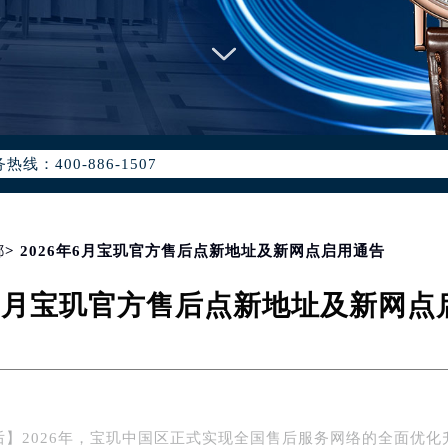
优化升级公告
：400-886-1507
6-1507，服务覆盖中国大陆、香港、澳门、台湾全部区域（非大陆需
点地址：
国际中心写字楼D座11层1102室（北京总部）（需提前预约）
字楼W3座6层602室（需提前预约）
都
> 2026年6月宝玑官方售后点新地址及新网点启用通告
融中心写字楼26层2603室（需提前预约）
6年6月宝玑官方售后点新地址及新网点
2座37层3705室（需提前预约）
际广场写字楼8层806室（需提前预约）
南京中心写字楼22层C1-1室（需提前预约）
中心写字楼5号楼10层1008室（需提前预约）
FC国际金融中心写字楼35层3508室（需提前预约）
后】2026年，宝玑中国区正式实现全国售后服务网络的全面优化
楼1号楼18层1803室（需提前预约）