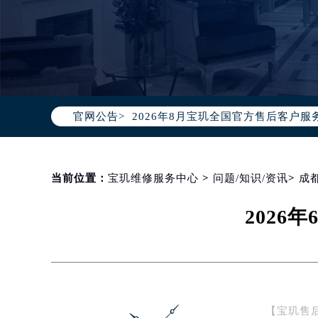
2026年8月宝玑中国区售后服务网络
2026年8月宝玑全国官方售后客户服务热线
官网公告>
宝玑官方全国统一服务热线400-88
2026年8月宝玑售后服务中心最新网
北京市朝阳区建国门外大街甲6号华熙
北京市东城区东长安街1号东方广场写
当前位置：
宝玑维修服务中心
>
问题/知识/资讯
>
成
天津市和平区赤峰道136号天津国际金
202
上海市徐汇区虹桥路3号港汇中心写字楼
上海市黄浦区南京东路299号宏伊国
南京市秦淮区中山南路1号（新街口）
常州市新北区龙锦路1590号现代传媒
徐州市鼓楼区淮海东路29号苏宁广场I
【宝玑售
扬州市邗江区国展路29号星耀天地写字