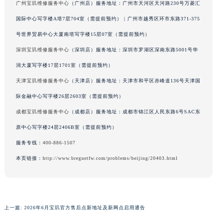
广州宝玑维修服务中心
（广州店）服务地址：广州市天河区天河路230号万菱汇
澳门特别行政区风顺堂区南湾大马路宝玑售后服务中心（需提前预约）
国际中心写字楼A塔7层704室（需提前预约） | 广州市越秀区环市东路371-375
澳门特别行政区花地玛堂区关闸广场宝玑售后服务中心（需提前预约）
号世界贸易中心大厦南塔写字楼15层07室（需提前预约）
澳门特别行政区花王堂区大三巴商圈宝玑售后服务中心（需提前预约）
深圳宝玑维修服务中心
（深圳店）服务地址：深圳市罗湖区深南东路5001号华
澳门特别行政区嘉模堂区官也街宝玑售后服务中心（需提前预约）
澳门省路氹城市金光大道宝玑售后服务中心（需提前预约）
润大厦写字楼17层1701室（需提前预约）
澳门特别行政区望德堂区塔石广场宝玑售后服务中心（需提前预约）
天津宝玑维修服务中心
（天津店）服务地址：天津市和平区赤峰道136号天津国
福建省福州市鼓楼区五四路128-1号恒力城写字楼15层03室宝玑售后服务中心（需提前预约）
际金融中心写字楼26层2603室（需提前预约）
福建省厦门市思明区湖滨东路95号万象城华润大厦B座11层1104室宝玑售后服务中心（需提前预约）
成都宝玑维修服务中心
（成都店）服务地址：成都市锦江区人民东路6号SAC东
广东省潮州市潮安区新风路与潮汕路交汇处宝玑售后服务中心（需提前预约）
原中心写字楼24层2406B室（需提前预约）
广东省广州市天河区天河路230号万菱汇国际中心A塔7层704室宝玑售后服务中心（需提前预约）
服务专线：
400-886-1507
广东省广州市越秀区环市东路371-375号世界贸易中心大厦南塔15层1507室宝玑售后服务中心（需提前预约）
本页链接：
http://www.breguetfw.com/problems/beijing/20403.html
广东省河源市源城区越王大道宝玑售后服务中心（需提前预约）
广东省惠州市惠城区江北文昌一路7号华贸大厦1座30层3005室宝玑售后服务中心（需提前预约）
广东省江门市蓬江区广场西路宝玑售后服务中心（需提前预约）
广东省揭阳市榕城进贤门步行街宝玑售后服务中心（需提前预约）
上一篇:
2026年6月宝玑官方售后点新地址及新网点启用通告
广东省茂名市电白区水东街道迎宾大道宝玑售后服务中心（需提前预约）