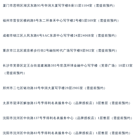
厦门市思明区湖滨东路95号华润大厦写字楼B座11层1104室（需提前预约）
吉林省辽源市龙山区人民大街宝玑售后服务中心（需提前预约）
吉林省梅河口市新华街道梅河大街宝玑售后服务中心（需提前预约）
福州市晋安区横屿路9号东二环泰禾中心写字楼2号楼5层509室（需提前预约）
吉林省四平市铁东区紫气大路与南九经街交汇处宝玑售后服务中心（需提前预约）
吉林省松原市宁江区五环大街宝玑售后服务中心（需提前预约）
成都市锦江区人民东路6号SAC东原中心写字楼24层2406B室（需提前预约）
吉林省通化市东昌区环通乡江南大街宝玑售后服务中心（需提前预约）
吉林省延边市延吉市解放路宝玑售后服务中心（需提前预约）
重庆市江北区观音桥步行街2号融恒时代广场写字楼9层902室（需提前预约）
辽宁省鞍山市铁东区站前街宝玑售后服务中心（需提前预约）
长沙市芙蓉区定王台街道建湘路393号世茂环球金融中心写字楼（芙蓉广场）10层13室
辽宁省本溪市平山区胜利路宝玑售后服务中心（需提前预约）
（需提前预约）
辽宁省朝阳市双塔区新华路宝玑售后服务中心（需提前预约）
辽宁省丹东市振兴区七经街宝玑售后服务中心（需提前预约）
郑州市二七区铭功路10号华润大厦写字楼29层2905室（需提前预约）
辽宁省抚顺市新抚区东一路宝玑售后服务中心（需提前预约）
辽宁省阜新市海州区解放大街宝玑售后服务中心（需提前预约）
太原市迎泽区解放路15号亨得利名表服务中心（品牌授权店）3层整层（需提前预约）
辽宁省葫芦岛市连山区中央路宝玑售后服务中心（需提前预约）
沈阳市沈河区中街路137号亨得利名表服务中心（品牌授权店）1层整层（需提前预约）
辽宁省锦州市古塔区中央大街宝玑售后服务中心（需提前预约）
辽宁省辽阳市白塔区新运大街宝玑售后服务中心（需提前预约）
沈阳市沈河区中街路83号亨得利名表服务中心（品牌授权店）1层整层（需提前预约）
辽宁省盘锦市兴隆台区石油大街宝玑售后服务中心（需提前预约）