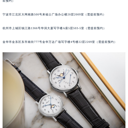
前预约）
苏州市苏州工业园区星港街199号苏州中心办公楼C座22层08室（需提前预约）
武汉市江汉区解放大道686号世界贸易大厦38层09室（需提前预约）
宁波市江北区大闸南路500号来福士广场办公楼20层2009室（需提前预约）
南宁市青秀区金湖路59号地王大厦12楼1224室（需提前预约）
杭州市上城区钱江路1366号华润大厦写字楼A座5层503-5室（需提前预约）
合肥市蜀山区潜山路111号万象城华润大厦B座12楼03室（需提前预约）
泉州市丰泽区宝洲路729号浦西万达中心写字楼A座7楼709室（需提前预约）
金华市金东区东市南街777号金华万达广场写字楼4号楼22层2209室（需提前预约）
青岛市南区山东路6号华润大厦B座22层04室（需提前预约）
烟台市芝罘区胜利路139号万达金融中心A座907室（需提前预约）
长春市朝阳区西安大路727号中银大厦A座(旺进大厦)18层09室（需提前预约）
贵阳市南明区都司高架桥路33号亨特国际金融中心14楼14D（需提前预约）
昆明市盘龙区北京路928号同德昆明广场写字楼10层06室（需提前预约）
石家庄市长安区中山东路39号勒泰中心写字楼B座13层07室（需提前预约）
西安市碑林区南关正街88号华侨城长安国际中心E座6楼10室（需提前预约）
海口市龙华区金贸东路5号海口华润大厦B座17层1707室（需提前预约）
唐山市路南区新华东道100号万达广场写字楼A座10层1002室（需提前预约）
台州市椒江区东海大道1800号腾达中心东1幢20楼2002室（需提前预约）
内蒙古自治区呼和浩特市玉泉区大学西街70号华润万象城写字楼（鄂尔多斯大厦）23层2326室（需提前预约）