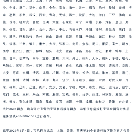
地级市已覆盖：北京、上海、广州、深圳、成都、杭州、天津、南京、重庆、郑州、长
福建省莆田市城厢区霞林街道荔华东大道宝玑售后服务中心（需提前预约）
沙、宁波、厦门、福州、南昌、金华、嘉兴、扬州、常州、绍兴、徐州、盐城、泰州、济
福建省三明市三元区东乾二路宝玑售后服务中心（需提前预约）
南、惠州、苏州、武汉、西安、青岛、无锡、温州、沈阳、大连、海口、三亚、佛山、东
莞、珠海、哈尔滨、合肥、昆明、太原、石家庄、南宁、南通、长春、烟台、唐山、廊
福建省漳州市龙文区步港路宝玑售后服务中心（需提前预约）
坊、保定、贵阳、泉州、台州、湖州、中山、乌鲁木齐、洛阳、邯郸、秦皇岛、澳门、西
江苏省常州市新北区龙锦路1590号现代传媒中心5号楼10层1008室宝玑售后服务中心（需提前预约）
宁、潍坊、呼和浩特、沧州、鞍山、赣州、临沂、岳阳、平顶山、镇江、桂林、芜湖、汕
江苏省淮安市清江浦区淮海北路宝玑售后服务中心（需提前预约）
头、淄博、兰州、银川、郴州、大庆、张家口、衡阳、焦作、周口、邵阳、亳州、新乡、
江苏省连云港市海州区通灌北路宝玑售后服务中心（需提前预约）
衡水、牡丹江、德州、聊城、包头、淮安、宜昌、许昌、邢台、宿迁、丽水、蚌埠、上
江苏省南京市秦淮区中山南路1号南京中心22层22-C1-C3室宝玑售后服务中心（需提前预约）
饶、晋中、葫芦岛、四平、宜春、滁州、大同、舟山、绵阳、天水、德阳、承德、绥化、
江苏省宿迁市宿城区西湖路宝玑售后服务中心（需提前预约）
马鞍山、三明、滨州、黄冈、赤峰、荆州、通化、鸡西、佳木斯、黑河、连云港、阜阳、
吉安、枣庄、永州、清远、揭阳、梧州、渭南、延安、长治、运城、淮南、莆田、荆门、
江苏省泰州市海陵区永定东路399号置地商务中心东塔（华润万象城）17层1706室宝玑售后服务中心（需提前预约）
益阳、梅州、达州、榆林、威海、九江、济宁、齐齐哈尔、南阳、常德、呼伦贝尔、丹
江苏省徐州市鼓楼区淮海东路29号苏宁广场IFC国际金融中心35层3508室宝玑售后服务中心（需提前预约）
东、锦州、辽阳、辽源、衢州、安庆、龙岩、宁德、鹰潭、泰安、商丘、驻马店、咸宁、
江苏省盐城市盐都区世纪大道5号盐城金融城写字楼1号楼16层1604室宝玑售后服务中心（需提前预约）
江门、茂名、玉林、乐山、南充、雅安、宝鸡、柳州、拉萨、丽江、张家界、襄阳、株
江苏省扬州市邗江区国展路29号星耀天地写字楼1号楼18层1803室宝玑售后服务中心（需提前预约）
洲、遵义、鄂尔多斯、阳泉、昆山、黄石、湘潭、十堰、漳州、攀枝花、香港、台北等，
江苏省镇江市京口区中山东路宝玑售后服务中心（需提前预约）
共计360+网点，均有官方直营的宝玑售后服务网点，详细信息需拨打宝玑全国官方售后
江西省抚州市临川区赣东大道宝玑售后服务中心（需提前预约）
服务热线400-886-1507进行咨询。
江西省赣州市章贡区文清路宝玑售后服务中心（需提前预约）
截至2026年6月4日，宝玑已在北京、上海、天津、重庆等34个省级行政区设立官方售后
江西省吉安市吉州区井冈山大道宝玑售后服务中心（需提前预约）