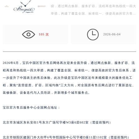
级，通过网点焕新、服务扩容、流程再造和热线统一四大
徐州市鼓楼区淮海东路29号苏宁广场IFC国际金融中心写字楼35层3508室（需提前预约）
举措，构建了覆盖全国、标准统一、便捷高效的官方售后
扬州市邗江区国展路29号星耀天地写字楼1号楼18层1803室（需提前预约）
体系，进一步提升了中国表主的售后体验。此次升级是宝
盐城市盐都区世纪大道5号盐城金融城写字楼1号楼16层1604室（需提前预约）
玑…

泰州市海陵区永定东路399号置地商务中心东塔写字楼（华润万象城）17层1706室（需提前预约）
105 次
2026-06-04
宁波市江北区大闸南路500号来福士广场办公楼20层2009室（需提前预约）
杭州市上城区钱江路1366号华润大厦写字楼A座5层503-5室（需提前预约）
金华市金东区东市南街777号金华万达广场写字楼4号楼22层2209室（需提前预约）
2026年6月，宝玑中国区官方售后网络再次迎来全面升级，通过网点焕新、服务扩容、流
绍兴市越城区胜利东路379号世茂天际中心写字楼8层805室（需提前预约）
程再造和热线统一四大举措，构建了覆盖全国、标准统一、便捷高效的官方售后体系，进
嘉兴市南湖区广益路705号嘉兴世界贸易中心写字楼A座13层1304室（需提前预约）
一步提升了中国表主的售后体验。此次升级是宝玑中国区近年来规模最大的服务优化工
南昌市红谷滩新区红谷中大道998号绿地双子塔（中央广场）A1座办公楼14层07室（需提前预约）
程，聚焦“直营提质、扩容、区域均衡”三大方向，对全国原有售后网点进行了重新选址、
装修焕新、设备迭代与人员培训，并新增多个城市服务点。
济南市历下区经十路11111号华润中心写字楼（万象城）15层1508室（需提前预约）
广州市天河区天河路230号万菱汇国际中心写字楼A塔7层704室（需提前预约）
宝玑官方售后服务中心全国网点地址：
广州市越秀区环市东路371-375号世界贸易中心大厦南塔写字楼15层07室（需提前预约）
深圳市罗湖区深南东路5001号华润大厦写字楼17层1701室（需提前预约）
北京市东城区东长安街1号东方广场写字楼W3座6层602室（需提前预约）
惠州市惠城区江北文昌一路7号华贸大厦写字楼1座30层05室（需提前预约）
厦门市思明区湖滨东路95号华润大厦写字楼B座11层1104室（需提前预约）
北京市朝阳区建国门外大街甲6号华熙国际中心写字楼D座11层1102室（需提前预约）