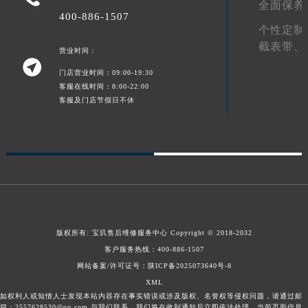
全面保养
甘肃省合作市人民街宝玑售后服务中心（需提前预约）
400-886-1507
个性定制
甘肃省嘉峪关市雄关区新华中路宝玑售后服务中心（需提前预约）
截表带、
营业时间：
甘肃省金昌市金川区北京路宝玑售后服务中心（需提前预约）

甘肃省酒泉市肃州区西大街宝玑售后服务中心（需提前预约）
门店营业时间：09:00-19:30
客服在线时间：8:00-22:00
甘肃省临夏市城南街道团结路宝玑售后服务中心（需提前预约）
客服及门店节假日不休
甘肃省陇南市武都区人民路宝玑售后服务中心（需提前预约）
甘肃省平凉市崆峒区西大街宝玑售后服务中心（需提前预约）
甘肃省庆阳市西峰区南大街宝玑售后服务中心（需提前预约）
甘肃省天水市秦州区民主路宝玑售后服务中心（需提前预约）
甘肃省武威市凉州区迎宾路宝玑售后服务中心（需提前预约）
甘肃省张掖市甘州区民乐北路宝玑售后服务中心（需提前预约）
宁夏回族自治区固原市原州区文化街宝玑售后服务中心（需提前预约）
版权所有:
宝玑售后维修服务中心
Copyright © 2018-2032
宁夏回族自治区石嘴山市大武口区贺兰山路宝玑售后服务中心（需提前预约）
客户服务热线：
400-886-1507
宁夏回族自治区吴忠市利通区开元大道宝玑售后服务中心（需提前预约）
网站备案/许可证号：陕ICP备2025073640号-8
XML
宁夏回族自治区银川市兴庆区新华东路97号新百中心C馆一层C1-18号商铺宝玑售后服务中心（需提前预约）
如权利人或知情人士发现本站内容存在事实错误或涉及版权、名誉权等侵权问题，请通过邮
宁夏回族自治区中卫市沙坡头区鼓楼东街宝玑售后服务中心（需提前预约）
箱：2557628530@qq.com 与我们联系，我们将在收到通知后立即依法处理。当前页面信息