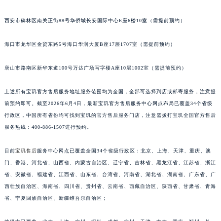
安徽省亳州市谯城区魏武大道宝玑售后服务中心（需提前预约）
西安市碑林区南关正街88号华侨城长安国际中心E座6楼10室（需提前预约）
安徽省池州市贵池区长江路宝玑售后服务中心（需提前预约）
安徽省滁州市琅琊区南谯北路宝玑售后服务中心（需提前预约）
海口市龙华区金贸东路5号海口华润大厦B座17层1707室（需提前预约）
安徽省阜阳市颍州区颍州北路宝玑售后服务中心（需提前预约）
安徽省淮北市相山区淮海路宝玑售后服务中心（需提前预约）
唐山市路南区新华东道100号万达广场写字楼A座10层1002室（需提前预约）
安徽省淮南市田家庵区国庆中路宝玑售后服务中心（需提前预约）
上述所有宝玑官方售后服务地址服务范围均为全国，全部可选择到店或邮寄服务，注意提
安徽省黄山市屯溪区黄山西路宝玑售后服务中心（需提前预约）
前预约即可。截至2026年6月4日，最新宝玑官方售后服务中心网点布局已覆盖34个省级
安徽省六安市金安区解放中路宝玑售后服务中心（需提前预约）
行政区，中国所有省份均可找到宝玑的官方售后服务门店，注意需拨打宝玑全国官方售后
安徽省马鞍山市雨山区湖南西路宝玑售后服务中心（需提前预约）
服务热线：400-886-1507进行预约。
安徽省宿州市埇桥区人民中路宝玑售后服务中心（需提前预约）
安徽省铜陵市铜官区石城大道宝玑售后服务中心（需提前预约）
目前
宝玑售后
服务中心网点已覆盖全国34个省级行政区：北京、上海、天津、重庆、澳
安徽省芜湖市镜湖区中山路步行街宝玑售后服务中心（需提前预约）
门、香港、河北省、山西省、内蒙古自治区、辽宁省、吉林省、黑龙江省、江苏省、浙江
省、安徽省、福建省、江西省、山东省、台湾省、河南省、湖北省、湖南省、广东省、广
安徽省宣城市宣州区叠嶂西路宝玑售后服务中心（需提前预约）
西壮族自治区、海南省、四川省、贵州省、云南省、西藏自治区、陕西省、甘肃省、青海
福建省龙岩市新罗区九一南路宝玑售后服务中心（需提前预约）
省、宁夏回族自治区、新疆维吾尔自治区；
福建省南平市建阳区人民西路宝玑售后服务中心（需提前预约）
福建省宁德市蕉城区天湖东路宝玑售后服务中心（需提前预约）