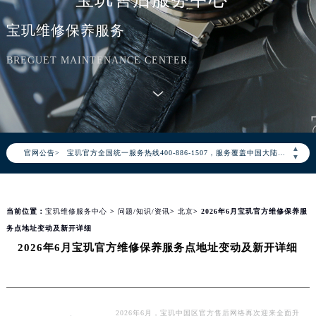
宝玑维修保养服务
BREGUET MAINTENANCE CENTER
2026年8月宝玑中国区售后服务网络优化升级公告
2026年8月宝玑全国官方售后客户服务热线：400-886-1507
▲
官网公告>
宝玑官方全国统一服务热线400-886-1507，服务覆盖中国大陆、香港、澳门、台湾全部区域（非大陆需加拨“+86”）
▼
2026年8月宝玑售后服务中心最新网点地址：
北京市朝阳区建国门外大街甲6号华熙国际中心写字楼D座11层1102室（北京总部）（需提前预约）
当前位置：
宝玑维修服务中心
>
问题/知识/资讯
>
北京
> 2026年6月宝玑官方维修保养服
北京市东城区东长安街1号东方广场写字楼W3座6层602室（需提前预约）
务点地址变动及新开详细
天津市和平区赤峰道136号天津国际金融中心写字楼26层2603室（需提前预约）
2026年6月宝玑官方维修保养服务点地址变动及新开详细
上海市徐汇区虹桥路3号港汇中心写字楼2座37层3705室（需提前预约）
上海市黄浦区南京东路299号宏伊国际广场写字楼8层806室（需提前预约）
南京市秦淮区中山南路1号（新街口）南京中心写字楼22层C1-1室（需提前预约）
常州市新北区龙锦路1590号现代传媒中心写字楼5号楼10层1008室（需提前预约）
2026年6月，宝玑中国区官方售后网络再次迎来全面升