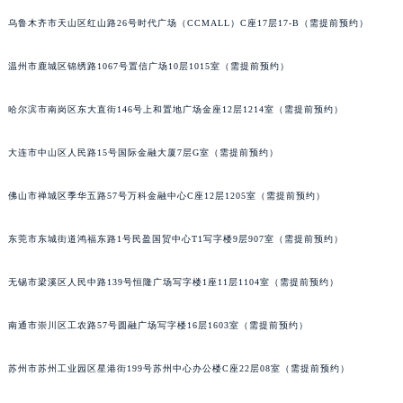
辽宁省铁岭市银州区南马路宝玑售后服务中心（需提前预约）
乌鲁木齐市天山区红山路26号时代广场（CCMALL）C座17层17-B（需提前预约）
辽宁省营口市站前区市府路与渤海大街交叉口宝玑售后服务中心（需提前预约）
温州市鹿城区锦绣路1067号置信广场10层1015室（需提前预约）
辽宁省沈阳市沈河区中街路137号亨得利名表维修授权店1楼宝玑售后服务中心（需提前预约）
辽宁省沈阳市沈河区中街路83号亨得利名表维修授权店1楼宝玑售后服务中心（需提前预约）
哈尔滨市南岗区东大直街146号上和置地广场金座12层1214室（需提前预约）
北京市朝阳区建国门外大街甲6号华熙国际中心D座11层1102室宝玑售后服务中心（北京总部）（需提前预约）
北京市东城区东长安街1号王府井东方广场W3座6层602室宝玑售后服务中心（需提前预约）
大连市中山区人民路15号国际金融大厦7层G室（需提前预约）
河北省保定市竞秀区朝阳北大街北国先天下宝玑售后服务中心（需提前预约）
内蒙古自治区阿拉善盟市左旗土尔扈特大街宝玑售后服务中心（需提前预约）
佛山市禅城区季华五路57号万科金融中心C座12层1205室（需提前预约）
内蒙古自治区巴彦淖尔市临河区新华街宝玑售后服务中心（需提前预约）
东莞市东城街道鸿福东路1号民盈国贸中心T1写字楼9层907室（需提前预约）
内蒙古自治区包头市青山区幸福路甲3号王府井百货名表维修宝玑售后服务中心（需提前预约）
内蒙古自治区赤峰市红山区哈达街宝玑售后服务中心（需提前预约）
无锡市梁溪区人民中路139号恒隆广场写字楼1座11层1104室（需提前预约）
内蒙古自治区鄂尔多斯市东胜区伊金霍洛街宝玑售后服务中心（需提前预约）
内蒙古自治区呼伦贝尔市海拉尔区中央街宝玑售后服务中心（需提前预约）
南通市崇川区工农路57号圆融广场写字楼16层1603室（需提前预约）
内蒙古自治区通辽市科尔沁区明仁大街宝玑售后服务中心（需提前预约）
苏州市苏州工业园区星港街199号苏州中心办公楼C座22层08室（需提前预约）
内蒙古自治区乌海市海勃湾区人民南路宝玑售后服务中心（需提前预约）
内蒙古自治区乌兰察布市集宁区恩和大街宝玑售后服务中心（需提前预约）