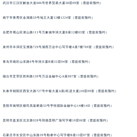
武汉市江汉区解放大道686号世界贸易大厦38层09室（需提前预约）
内蒙古自治区锡林郭勒盟市锡林浩特市光明街与额尔敦路交叉口宝玑售后服务中心（需提前预约）
内蒙古自治区兴安盟市乌兰浩特市兴安大街宝玑售后服务中心（需提前预约）
南宁市青秀区金湖路59号地王大厦12楼1224室（需提前预约）
山西省大同市平城区迎宾街宝玑售后服务中心（需提前预约）
山西省晋城市城区黄华街宝玑售后服务中心（需提前预约）
合肥市蜀山区潜山路111号万象城华润大厦B座12楼03室（需提前预约）
山西省晋中市榆次区顺城街宝玑售后服务中心（需提前预约）
泉州市丰泽区宝洲路729号浦西万达中心写字楼A座7楼709室（需提前预约）
山西省临汾市尧都区解放路宝玑售后服务中心（需提前预约）
山西省吕梁市离石区永宁中路与建设街交叉口宝玑售后服务中心（需提前预约）
青岛市南区山东路6号华润大厦B座22层04室（需提前预约）
山西省朔州市朔城区怡西路与鄯阳西街交汇处宝玑售后服务中心（需提前预约）
山西省忻州市忻府区和平东街与七一南路交叉口宝玑售后服务中心（需提前预约）
烟台市芝罘区胜利路139号万达金融中心A座907室（需提前预约）
山西省阳泉市郊区平阳东街与新城大道交叉口宝玑售后服务中心（需提前预约）
长春市朝阳区西安大路727号中银大厦A座(旺进大厦)18层09室（需提前预约）
山西省运城市盐湖区河东街宝玑售后服务中心（需提前预约）
山西省长治市潞州区英雄中路宝玑售后服务中心（需提前预约）
贵阳市南明区都司高架桥路33号亨特国际金融中心14楼14D（需提前预约）
山西省太原市迎泽区迎泽街道解放路15号亨得利名表维修授权店3楼宝玑售后服务中心（需提前预约）
天津市和平区赤峰道136号天津国际金融中心26层2603室宝玑售后服务中心（需提前预约）
昆明市盘龙区北京路928号同德昆明广场写字楼10层06室（需提前预约）
安徽省安庆市迎江区人民路宝玑售后服务中心（需提前预约）
安徽省蚌埠市蚌山区淮河路宝玑售后服务中心（需提前预约）
石家庄市长安区中山东路39号勒泰中心写字楼B座13层07室（需提前预约）