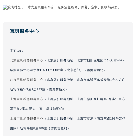
山东省威海市环翠区新威海路89号振华商厦一楼名表维修宝玑售后服务中心（需提前预约）
山东省潍坊市奎文区东风东街宝玑售后服务中心（需提前预约）
山东省枣庄市滕州市北辛路与善国路交叉口宝玑售后服务中心（需提前预约）
宝玑服务中心
山东省淄博市张店区金晶大道宝玑售后服务中心（需提前预约）
上海市黄浦区南京东路299号宏伊国际广场写字楼8层806室宝玑售后服务中心（需提前预约）
上海市徐汇区虹桥路3号港汇中心2座37层3705室宝玑售后服务中心（需提前预约）
本文tag：
浙江省杭州市上城区钱江路1366号华润大厦A座5层503-5室宝玑售后服务中心（需提前预约）
北京宝玑维修服务中心
（北京店）服务地址：北京市朝阳区建国门外大街甲6号
浙江省湖州市吴兴区劳动路宝玑售后服务中心（需提前预约）
华熙国际中心写字楼D座11层1102室（北京总部）（需提前预约）
浙江省嘉兴市南湖区广益路705号嘉兴世界贸易中心A座13层1304室宝玑售后服务中心（需提前预约）
北京宝玑维修服务中心
（北京店）服务地址：北京市东城区东长安街1号东方广
浙江省金华市金东区东市南街777号金华万达广场4号楼22楼2209室宝玑售后服务中心（需提前预约）
场写字楼W3座6层602室（需提前预约）
浙江省丽水市莲都区解放街宝玑售后服务中心（需提前预约）
上海宝玑维修服务中心
（上海店）服务地址：上海市徐汇区虹桥路3号港汇中心
浙江省宁波市江北区大闸南路500号来福士广场办公楼20层2009室宝玑售后服务中心（需提前预约）
浙江省衢州市柯城区上街宝玑售后服务中心（需提前预约）
写字楼2座37层3705室（需提前预约）
浙江省绍兴市越城区胜利东路379号世茂天际中心写字楼8层805室宝玑售后服务中心（需提前预约）
上海宝玑维修服务中心
（上海店）服务地址：上海市黄浦区南京东路299号宏伊
浙江省舟山市定海区解放东路宝玑售后服务中心（需提前预约）
国际广场写字楼8层806室（需提前预约）
澳门特别行政区大堂区议事亭前地（新马路）宝玑售后服务中心（需提前预约）