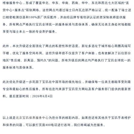
维修服务中心，形成了覆盖华北、华东、华南、西南、华中、东北和西北七大区域的“直
江西省景德镇市珠山区珠山中路宝玑售后服务中心（需提前预约）
营中心+服务点”双轨网络。这些网点均通过瑞士日内瓦总部严格认证，统一配备了瑞士进
江西省九江市浔阳区浔阳路宝玑售后服务中心（需提前预约）
口精密检测仪器和100%原厂供应配件，并由经品牌专项培训认证的资深制表师提供服
江西省南昌市红谷滩新区红谷中大道998号绿地双子塔（中央广场）A1座办公楼14层1407室宝玑售后服务中心（需提前预约）
务。所有网点严格执行宝玑全球统一的服务标准与质保体系，确保无论表主身处何地都能
江西省萍乡市安源区萍安北大道与康庄路交叉口宝玑售后服务中心（需提前预约）
享受与瑞士本土一致的专业养护服务。
江西省上饶市信州区滨江西路宝玑售后服务中心（需提前预约）
此外，本次升级还全面强化了网点的私密性和舒适度。新址多选址于城市核心商圈高端写
江西省新余市渝水区北湖西路宝玑售后服务中心（需提前预约）
字楼，优化了服务空间布局。这些升级举措不仅提升了客户体验，也有效解决了以往部分
江西省宜春市袁州区中山中路宝玑售后服务中心（需提前预约）
地区“售后难、距离远、预约久”的问题。所有升级后的网点均严格执行了宝玑全球统一的
江西省鹰潭市月湖区胜利东路宝玑售后服务中心（需提前预约）
服务标准与质保体系。
山东省德州市德城区东风中路宝玑售后服务中心（需提前预约）
山东省东营市东营区济南路宝玑售后服务中心（需提前预约）
此次优化升级进一步巩固了宝玑在中国市场的领先地位，并确保每一位表主都能享受到最
专业和最贴心的售后服务。所有信息均来源于宝玑官方网站及客户服务部门提供的最新资
山东省济南市历下区经十路11111号华润中心写字楼（万象城）15层1508室宝玑售后服务中心（需提前预约）
料。最后更新时间：2026年6月4日
山东省济宁市任城区太白楼路宝玑售后服务中心（需提前预约）
山东省莱芜市文化南路8号银座商城名表维修一楼名表维修宝玑售后服务中心（需提前预约）
山东省临沂市兰山区解放路宝玑售后服务中心（需提前预约）
以上就是
北京宝玑保养服务中心
为您分享的精彩内容。如果您还有其他关于宝玑手表维护
山东省日照市东港区烟台路宝玑售后服务中心（需提前预约）
和保养的问题，可以拨打页面400电话进行咨询，我们将竭诚为您服务。
山东省泰安市泰山区财源街道泰山大街宝玑售后服务中心（需提前预约）