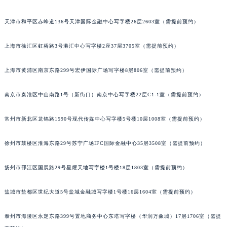
福州市鼓楼区五四路128-1号恒力城写字楼15层03室（需提前预约）
天津市和平区赤峰道136号天津国际金融中心写字楼26层2603室（需提前预约）
成都市锦江区人民东路6号SAC东原中心写字楼24层2406B室（需提前预约）
重庆市江北区观音桥步行街2号融恒时代广场写字楼9层902室（需提前预约）
上海市徐汇区虹桥路3号港汇中心写字楼2座37层3705室（需提前预约）
长沙市芙蓉区定王台街道建湘路393号世茂环球金融中心写字楼（芙蓉广场）10层13室（需提前预约）
郑州市二七区铭功路10号华润大厦写字楼29层2905室（需提前预约）
上海市黄浦区南京东路299号宏伊国际广场写字楼8层806室（需提前预约）
太原市迎泽区解放路15号亨得利名表服务中心（品牌授权店）3层整层（需提前预约）
南京市秦淮区中山南路1号（新街口）南京中心写字楼22层C1-1室（需提前预约）
沈阳市沈河区中街路137号亨得利名表服务中心（品牌授权店）1层整层（需提前预约）
沈阳市沈河区中街路83号亨得利名表服务中心（品牌授权店）1层整层（需提前预约）
常州市新北区龙锦路1590号现代传媒中心写字楼5号楼10层1008室（需提前预约）
乌鲁木齐市天山区红山路26号时代广场（CCMALL）C座17层17-B（需提前预约）
温州市鹿城区锦绣路1067号置信广场10层1015室（需提前预约）
徐州市鼓楼区淮海东路29号苏宁广场IFC国际金融中心35层3508室（需提前预约）
哈尔滨市道里区友谊西路600号富力中心T2座写字楼29层03室（需提前预约）
大连市中山区人民路15号国际金融大厦7层G室（需提前预约）
扬州市邗江区国展路29号星耀天地写字楼1号楼18层1803室（需提前预约）
佛山市禅城区季华五路57号万科金融中心C座12层1205室（需提前预约）
盐城市盐都区世纪大道5号盐城金融城写字楼1号楼16层1604室（需提前预约）
东莞市东城街道鸿福东路1号民盈国贸中心T1写字楼9层907室（需提前预约）
无锡市梁溪区人民中路139号恒隆广场写字楼1座11层1104室（需提前预约）
泰州市海陵区永定东路399号置地商务中心东塔写字楼（华润万象城）17层1706室（需提
南通市崇川区工农路57号圆融广场写字楼16层1603室（需提前预约）