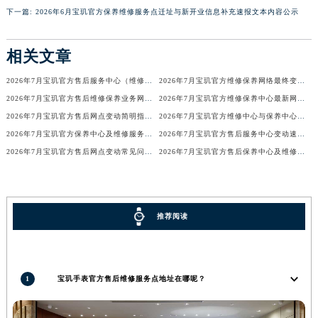
下一篇:
2026年6月宝玑官方保养维修服务点迁址与新开业信息补充速报文本内容公示
广东省梅州市梅江区金燕大道宝玑售后服务中心（需提前预约）
广东省清远市清城区湖西路宝玑售后服务中心（需提前预约）
相关文章
广东省汕头市龙湖区长平路宝玑售后服务中心（需提前预约）
广东省汕尾市城区香洲街道园林社区翠园街宝玑售后服务中心（需提前预约）
2026年7月宝玑官方售后服务中心（维修保养）迁址及新开补充最终通告
2026年7月宝玑官方维修保养网络最终变动明细补充版（搬迁+新设）最终确认
广东省韶关市武江区芙蓉新区与老城中心交汇处宝玑售后服务中心（需提前预约）
2026年7月宝玑官方售后维修保养业务网点变更记录公告发布
2026年7月宝玑官方维修保养中心最新网点清单补充版（含迁址新开）
广东省深圳市罗湖区深南东路5001号华润大厦17层1701室宝玑售后服务中心（需提前预约）
2026年7月宝玑官方售后网点变动简明指引补充修订（搬迁+新增）
2026年7月宝玑官方维修中心与保养中心网点变动全知道
2026年7月宝玑官方保养中心及维修服务点变动对照补充确认终稿文件
2026年7月宝玑官方售后服务中心变动速查（迁址+新增）
广东省阳江市江城区东风一路宝玑售后服务中心（需提前预约）
2026年7月宝玑官方售后网点变动常见问题解答（迁址及新增）
2026年7月宝玑官方售后保养中心及维修点最新分布情况（搬迁新开）
广东省云浮市云城区金山路宝玑售后服务中心（需提前预约）
广东省湛江市赤坎区观海北路宝玑售后服务中心（需提前预约）
广东省肇庆市端州区信安大道与砚都大道交汇处宝玑售后服务中心（需提前预约）
广西壮族自治区百色市右江区中山二路宝玑售后服务中心（需提前预约）
推荐阅读
广西壮族自治区北海市海城区北京路宝玑售后服务中心（需提前预约）
广西壮族自治区崇左市江州区石景林街道友谊大道与丽川路交汇处宝玑售后服务中心（需提前预约）
广西壮族自治区防城港市港口区金花茶大道宝玑售后服务中心（需提前预约）
1
宝玑手表官方售后维修服务点地址在哪呢？
广西壮族自治区贵港市港北区港城街道布山大道与仙衣路交叉口宝玑售后服务中心（需提前预约）
广西壮族自治区桂林市秀峰区红岭路宝玑售后服务中心（需提前预约）