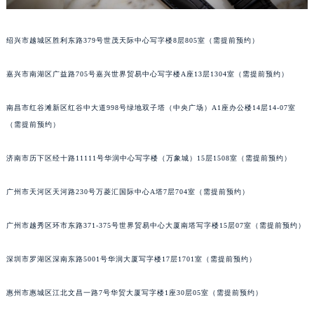
甘肃省兰州市七里河区西津西路16号兰州中心写字楼21层2102室（需提前预约）
重庆市解放碑渝中区民权路28号英利国际金融中心写字楼20层01室（需提前预约）
绍兴市越城区胜利东路379号世茂天际中心写字楼8层805室（需提前预约）
黑龙江省大庆市萨尔图区会战大街宝玑售后服务中心（需提前预约）
黑龙江省鹤岗市向阳区红军路宝玑售后服务中心（需提前预约）
嘉兴市南湖区广益路705号嘉兴世界贸易中心写字楼A座13层1304室（需提前预约）
黑龙江省黑河市爱辉区中央街宝玑售后服务中心（需提前预约）
南昌市红谷滩新区红谷中大道998号绿地双子塔（中央广场）A1座办公楼14层14-07室
黑龙江省鸡西市鸡冠区红军路宝玑售后服务中心（需提前预约）
（需提前预约）
黑龙江省佳木斯市向阳区长安路宝玑售后服务中心（需提前预约）
黑龙江省牡丹江市东安区太平路宝玑售后服务中心（需提前预约）
济南市历下区经十路11111号华润中心写字楼（万象城）15层1508室（需提前预约）
黑龙江省七台河市桃山区大同街宝玑售后服务中心（需提前预约）
黑龙江省齐齐哈尔市龙沙区龙华路宝玑售后服务中心（需提前预约）
广州市天河区天河路230号万菱汇国际中心A塔7层704室（需提前预约）
黑龙江省双鸭山市尖山区新兴大街宝玑售后服务中心（需提前预约）
广州市越秀区环市东路371-375号世界贸易中心大厦南塔写字楼15层07室（需提前预约）
黑龙江省绥化市北林区新华街与康庄路交叉口宝玑售后服务中心（需提前预约）
黑龙江省伊春市伊美区通河路宝玑售后服务中心（需提前预约）
深圳市罗湖区深南东路5001号华润大厦写字楼17层1701室（需提前预约）
吉林省白城市洮北区明仁南街宝玑售后服务中心（需提前预约）
吉林省白山市浑江区浑江大街宝玑售后服务中心（需提前预约）
惠州市惠城区江北文昌一路7号华贸大厦写字楼1座30层05室（需提前预约）
吉林省吉林市船营区河南街宝玑售后服务中心（需提前预约）