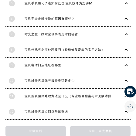
5
宝玑手表磁化了该如何处理|宝玑技师为您讲解
香港特别行政区金钟区中西区金钟道宝玑售后服务中心（需提前预约）
香港特别行政区九龙区油尖旺区弥敦道宝玑售后服务中心（需提前预约）
6
宝玑手表走时变快的原因有哪些？
香港特别行政区铜锣湾区湾仔区轩尼诗道宝玑售后服务中心（需提前预约）
河南省安阳市文峰区解放大道宝玑售后服务中心（需提前预约）
7
时光之旅：探索宝玑手表走时的秘密
河南省鹤壁市淇滨区九州路宝玑售后服务中心（需提前预约）
河南省济源市沁园街道济水大道宝玑售后服务中心（需提前预约）
8
宝玑外观有划痕处理技巧（轻松修复爱表的实用方法）
河南省焦作市解放区解放路宝玑售后服务中心（需提前预约）
9
宝玑电话门店地址在哪里
河南省开封市鼓楼区中山路宝玑售后服务中心（需提前预约）
河南省洛阳市西工区中州中路与解放路交叉口宝玑售后服务中心（需提前预约）
10
宝玑维修售后保养服务电话是多少
河南省漯河市源汇区交通路宝玑售后服务中心（需提前预约）

河南省南阳市宛城区范蠡东路与南都路交叉口宝玑售后服务中心（需提前预约）
11
宝玑腕表偷停处理方法是什么（专业维修指南与常见故障排查）
河南省平顶山市卫东区建设路宝玑售后服务中心（需提前预约）

河南省濮阳市大华龙区开州路绿城路交叉口宝玑售后服务中心（需提前预约）
12
宝玑维修售后点网点热线查询
河南省三门峡市湖滨区和平路宝玑售后服务中心（需提前预约）
河南省商丘市梁园区神火大道宝玑售后服务中心（需提前预约）
宝玑售后
宝玑，表壳磨损
河南省新乡市红旗区人民路宝玑售后服务中心（需提前预约）