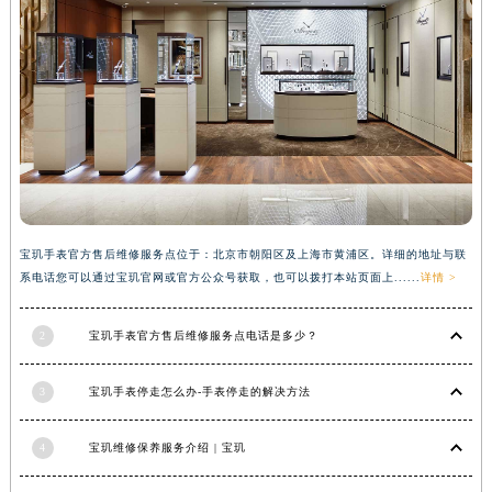
广西壮族自治区河池市金城江区金城江街道朝阳路宝玑售后服务中心（需提前预约）
广西壮族自治区贺州市八步区城东街道灵峰南路宝玑售后服务中心（需提前预约）
广西壮族自治区来宾市兴宾区桂中大道宝玑售后服务中心（需提前预约）
广西壮族自治区柳州市城中区中山中路宝玑售后服务中心（需提前预约）
广西壮族自治区钦州市钦南区金海湾东大街宝玑售后服务中心（需提前预约）
广西壮族自治区梧州市万秀区龙湖镇高旺路宝玑售后服务中心（需提前预约）
广西壮族自治区玉林市玉州区金玉路宝玑售后服务中心（需提前预约）
海南省儋州市儋州市那大镇兰洋北路宝玑售后服务中心（需提前预约）
宝玑手表官方售后维修服务点位于：北京市朝阳区及上海市黄浦区。详细的地址与联
海南省东方市八所镇解放西路宝玑售后服务中心（需提前预约）
系电话您可以通过宝玑官网或官方公众号获取，也可以拨打本站页面上......
详情 >
海南省琼海市嘉积镇东风路宝玑售后服务中心（需提前预约）
海南省三沙市西沙区西沙群岛永兴岛北京路宝玑售后服务中心（需提前预约）
2
宝玑手表官方售后维修服务点电话是多少？
海南省三亚市吉阳区迎宾路宝玑售后服务中心（需提前预约）
3
宝玑手表停走怎么办-手表停走的解决方法
海南省万宁市万城镇解放路宝玑售后服务中心（需提前预约）
海南省文昌市文城镇教育东路宝玑售后服务中心（需提前预约）
4
宝玑维修保养服务介绍 | 宝玑
海南省五指山市通什镇三月三大道宝玑售后服务中心（需提前预约）
香港特别行政区尖沙咀区油尖旺区广东道宝玑售后服务中心（需提前预约）