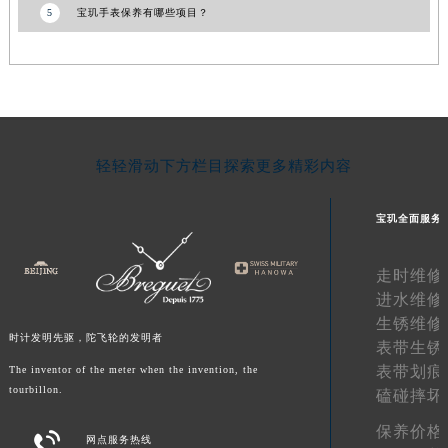
5
宝玑手表保养有哪些项目？
湖南省常德市武陵区人民路宝玑售后服务中心（需提前预约）
湖南省郴州市北湖区国庆北路宝玑售后服务中心（需提前预约）
湖南省衡阳市雁峰区解放路宝玑售后服务中心（需提前预约）
湖南省怀化市鹤城区迎丰中路宝玑售后服务中心（需提前预约）
湖南省娄底市娄星区长青街宝玑售后服务中心（需提前预约）
湖南省邵阳市双清区东风路宝玑售后服务中心（需提前预约）
轻轻滑动下方栏目探索更多精彩内容
湖南省湘潭市雨湖区莲城大道宝玑售后服务中心（需提前预约）
湖南省益阳市赫山区桃花仑路宝玑售后服务中心（需提前预约）
宝玑全面服务
湖南省永州市冷水滩区永州大道与中兴路交叉口宝玑售后服务中心（需提前预约）
走时维修
湖南省岳阳市岳阳楼区东茅岭路宝玑售后服务中心（需提前预约）
进水维修
湖南省张家界市永定区解放路宝玑售后服务中心（需提前预约）
生锈维修
湖南省长沙市芙蓉区建湘路393号世茂环球金融中心写字楼10层1013室宝玑售后服务中心（需提前预约）
时计发明先驱，陀飞轮的发明者
表带生锈
湖南省株洲市芦淞区建设南路宝玑售后服务中心（需提前预约）
表带划痕
The inventor of the meter when the invention, the
甘肃省白银市白银区北京路宝玑售后服务中心（需提前预约）
tourbillon.
磕碰摔坏
甘肃省定西市安定区解放路宝玑售后服务中心（需提前预约）
保养价格

网点服务热线
甘肃省敦煌市沙州镇阳关中路宝玑售后服务中心（需提前预约）