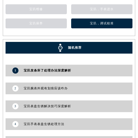
河南省信阳市浉河区东方红大道宝玑售后服务中心（需提前预约）
宝玑维修
宝玑，手表进水
河南省许昌市魏都区建安大道与八龙路交叉口宝玑售后服务中心（需提前预约）
宝玑保养
宝玑，调试校准
河南省郑州市二七区民主路10号华润大厦29层2905室宝玑售后服务中心（需提前预约）
河南省周口市川汇区七一路宝玑售后服务中心（需提前预约）
河南省驻马店市驿城区乐山大道与置地大道交叉口宝玑售后服务中心（需提前预约）
随机推荐
湖北省鄂州市鄂城区文星大道宝玑售后服务中心（需提前预约）
湖北省黄冈市黄州区赤壁大道宝玑售后服务中心（需提前预约）
湖北省黄石市黄石港区武汉路宝玑售后服务中心（需提前预约）
1
宝玑发条坏了处理办法深度解析
湖北省荆门市东宝中天街步行街宝玑售后服务中心（需提前预约）
湖北省荆州市荆州区荆中路宝玑售后服务中心（需提前预约）
2
宝玑腕表外观有划痕应该咋办
湖北省十堰市茅箭区人民北路宝玑售后服务中心（需提前预约）
湖北省随州市曾都区青年路宝玑售后服务中心（需提前预约）
3
宝玑表盘生锈解决技巧深度解析
湖北省咸宁市咸安区长安大道宝玑售后服务中心（需提前预约）
湖北省襄阳市樊城区长虹路与人民路交叉口宝玑售后服务中心（需提前预约）
4
宝玑手表表盘生锈处理方法
湖北省孝感市孝南区复兴大道宝玑售后服务中心（需提前预约）
湖北省宜昌市西陵区夷陵大道与港窑路宝玑售后服务中心（需提前预约）