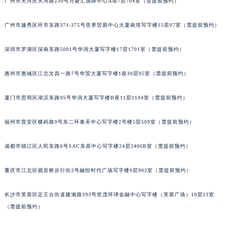
广州市天河区天河路230号万菱汇国际中心A塔7层704室（需提前预约）
黑龙江省绥化市北林区新华街与康庄路交叉口宝玑售后服务中心（需提前预约）
黑龙江省伊春市伊美区通河路宝玑售后服务中心（需提前预约）
广州市越秀区环市东路371-375号世界贸易中心大厦南塔写字楼15层07室（需提前预约）
吉林省白城市洮北区明仁南街宝玑售后服务中心（需提前预约）
深圳市罗湖区深南东路5001号华润大厦写字楼17层1701室（需提前预约）
吉林省白山市浑江区浑江大街宝玑售后服务中心（需提前预约）
吉林省吉林市船营区河南街宝玑售后服务中心（需提前预约）
惠州市惠城区江北文昌一路7号华贸大厦写字楼1座30层05室（需提前预约）
吉林省辽源市龙山区人民大街宝玑售后服务中心（需提前预约）
吉林省梅河口市新华街道梅河大街宝玑售后服务中心（需提前预约）
厦门市思明区湖滨东路95号华润大厦写字楼B座11层1104室（需提前预约）
吉林省四平市铁东区紫气大路与南九经街交汇处宝玑售后服务中心（需提前预约）
福州市晋安区横屿路9号东二环泰禾中心写字楼2号楼5层509室（需提前预约）
吉林省松原市宁江区五环大街宝玑售后服务中心（需提前预约）
吉林省通化市东昌区环通乡江南大街宝玑售后服务中心（需提前预约）
成都市锦江区人民东路6号SAC东原中心写字楼24层2406B室（需提前预约）
吉林省延边市延吉市解放路宝玑售后服务中心（需提前预约）
辽宁省鞍山市铁东区站前街宝玑售后服务中心（需提前预约）
重庆市江北区观音桥步行街2号融恒时代广场写字楼9层902室（需提前预约）
辽宁省本溪市平山区胜利路宝玑售后服务中心（需提前预约）
辽宁省朝阳市双塔区新华路宝玑售后服务中心（需提前预约）
长沙市芙蓉区定王台街道建湘路393号世茂环球金融中心写字楼（芙蓉广场）10层13室
（需提前预约）
辽宁省丹东市振兴区七经街宝玑售后服务中心（需提前预约）
辽宁省抚顺市新抚区东一路宝玑售后服务中心（需提前预约）