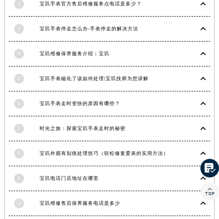
2
宝玑手表官方售后维修服务点电话是多少？
湖北省随州市曾都区青年路宝玑售后服务中心（需提前预约）
湖北省咸宁市咸安区长安大道宝玑售后服务中心（需提前预约）
3
宝玑手表停走怎么办-手表停走的解决方法
湖北省襄阳市樊城区长虹路与人民路交叉口宝玑售后服务中心（需提前预约）
湖北省孝感市孝南区复兴大道宝玑售后服务中心（需提前预约）
4
宝玑维修保养服务介绍 | 宝玑
湖北省宜昌市西陵区夷陵大道与港窑路宝玑售后服务中心（需提前预约）
5
宝玑手表磁化了该如何处理|宝玑技师为您讲解
湖南省常德市武陵区人民路宝玑售后服务中心（需提前预约）
湖南省郴州市北湖区国庆北路宝玑售后服务中心（需提前预约）
6
宝玑手表走时变快的原因有哪些？
湖南省衡阳市雁峰区解放路宝玑售后服务中心（需提前预约）
湖南省怀化市鹤城区迎丰中路宝玑售后服务中心（需提前预约）
7
时光之旅：探索宝玑手表走时的秘密
湖南省娄底市娄星区长青街宝玑售后服务中心（需提前预约）
湖南省邵阳市双清区东风路宝玑售后服务中心（需提前预约）
8
宝玑外观有划痕处理技巧（轻松修复爱表的实用方法）
湖南省湘潭市雨湖区莲城大道宝玑售后服务中心（需提前预约）

湖南省益阳市赫山区桃花仑路宝玑售后服务中心（需提前预约）
9
宝玑电话门店地址在哪里
湖南省永州市冷水滩区永州大道与中兴路交叉口宝玑售后服务中心（需提前预约）

湖南省岳阳市岳阳楼区东茅岭路宝玑售后服务中心（需提前预约）
10
宝玑维修售后保养服务电话是多少
湖南省张家界市永定区解放路宝玑售后服务中心（需提前预约）