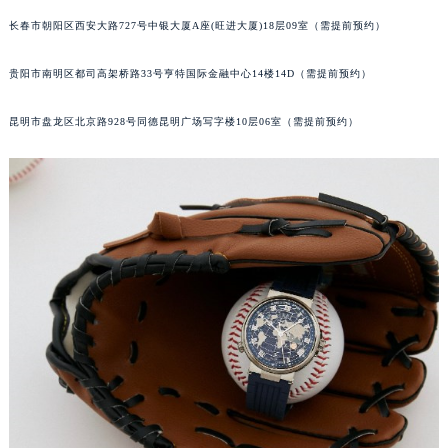
山西省长治市潞州区英雄中路宝玑售后服务中心（需提前预约）
长春市朝阳区西安大路727号中银大厦A座(旺进大厦)18层09室（需提前预约）
山西省太原市迎泽区迎泽街道解放路15号亨得利名表维修授权店3楼宝玑售后服务中心（需提前预约）
贵阳市南明区都司高架桥路33号亨特国际金融中心14楼14D（需提前预约）
天津市和平区赤峰道136号天津国际金融中心26层2603室宝玑售后服务中心（需提前预约）
安徽省安庆市迎江区人民路宝玑售后服务中心（需提前预约）
昆明市盘龙区北京路928号同德昆明广场写字楼10层06室（需提前预约）
安徽省蚌埠市蚌山区淮河路宝玑售后服务中心（需提前预约）
安徽省亳州市谯城区魏武大道宝玑售后服务中心（需提前预约）
安徽省池州市贵池区长江路宝玑售后服务中心（需提前预约）
安徽省滁州市琅琊区南谯北路宝玑售后服务中心（需提前预约）
安徽省阜阳市颍州区颍州北路宝玑售后服务中心（需提前预约）
安徽省淮北市相山区淮海路宝玑售后服务中心（需提前预约）
安徽省淮南市田家庵区国庆中路宝玑售后服务中心（需提前预约）
安徽省黄山市屯溪区黄山西路宝玑售后服务中心（需提前预约）
安徽省六安市金安区解放中路宝玑售后服务中心（需提前预约）
安徽省马鞍山市雨山区湖南西路宝玑售后服务中心（需提前预约）
安徽省宿州市埇桥区人民中路宝玑售后服务中心（需提前预约）
安徽省铜陵市铜官区石城大道宝玑售后服务中心（需提前预约）