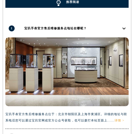
推荐阅读
河南省平顶山市卫东区建设路宝玑售后服务中心（需提前预约）
河南省濮阳市大华龙区开州路绿城路交叉口宝玑售后服务中心（需提前预约）
河南省三门峡市湖滨区和平路宝玑售后服务中心（需提前预约）
1
宝玑手表官方售后维修服务点地址在哪呢？
河南省商丘市梁园区神火大道宝玑售后服务中心（需提前预约）
河南省新乡市红旗区人民路宝玑售后服务中心（需提前预约）
河南省信阳市浉河区东方红大道宝玑售后服务中心（需提前预约）
河南省许昌市魏都区建安大道与八龙路交叉口宝玑售后服务中心（需提前预约）
河南省郑州市二七区民主路10号华润大厦29层2905室宝玑售后服务中心（需提前预约）
河南省周口市川汇区七一路宝玑售后服务中心（需提前预约）
河南省驻马店市驿城区乐山大道与置地大道交叉口宝玑售后服务中心（需提前预约）
湖北省鄂州市鄂城区文星大道宝玑售后服务中心（需提前预约）
湖北省黄冈市黄州区赤壁大道宝玑售后服务中心（需提前预约）
湖北省黄石市黄石港区武汉路宝玑售后服务中心（需提前预约）
宝玑手表官方售后维修服务点位于：北京市朝阳区及上海市黄浦区。详细的地址与联
湖北省荆门市东宝中天街步行街宝玑售后服务中心（需提前预约）
系电话您可以通过宝玑官网或官方公众号获取，也可以拨打本站页面上......
详情 >
湖北省荆州市荆州区荆中路宝玑售后服务中心（需提前预约）
湖北省十堰市茅箭区人民北路宝玑售后服务中心（需提前预约）