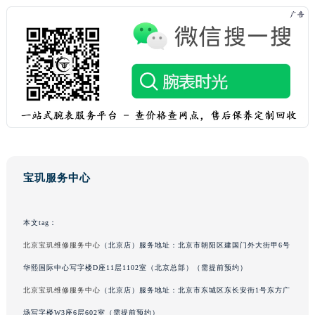
广东省河源市源城区越王大道宝玑售后服务中心（需提前预约）
广东省惠州市惠城区江北文昌一路7号华贸大厦1座30层3005室宝玑售后服务中心（需提前预约）
广东省江门市蓬江区广场西路宝玑售后服务中心（需提前预约）
广东省揭阳市榕城进贤门步行街宝玑售后服务中心（需提前预约）
广东省茂名市电白区水东街道迎宾大道宝玑售后服务中心（需提前预约）
广东省梅州市梅江区金燕大道宝玑售后服务中心（需提前预约）
广东省清远市清城区湖西路宝玑售后服务中心（需提前预约）
广东省汕头市龙湖区长平路宝玑售后服务中心（需提前预约）
广东省汕尾市城区香洲街道园林社区翠园街宝玑售后服务中心（需提前预约）
宝玑服务中心
广东省韶关市武江区芙蓉新区与老城中心交汇处宝玑售后服务中心（需提前预约）
广东省深圳市罗湖区深南东路5001号华润大厦17层1701室宝玑售后服务中心（需提前预约）
本文tag：
广东省阳江市江城区东风一路宝玑售后服务中心（需提前预约）
北京宝玑维修服务中心
（北京店）服务地址：北京市朝阳区建国门外大街甲6号
广东省云浮市云城区金山路宝玑售后服务中心（需提前预约）
华熙国际中心写字楼D座11层1102室（北京总部）（需提前预约）
广东省湛江市赤坎区观海北路宝玑售后服务中心（需提前预约）
北京宝玑维修服务中心
（北京店）服务地址：北京市东城区东长安街1号东方广
广东省肇庆市端州区信安大道与砚都大道交汇处宝玑售后服务中心（需提前预约）
广西壮族自治区百色市右江区中山二路宝玑售后服务中心（需提前预约）
场写字楼W3座6层602室（需提前预约）