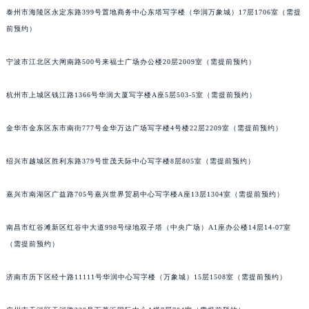
泰州市海陵区永定东路399号置地商务中心东塔写字楼（华润万象城）17层1706室（需提
西安市碑林区南关正街88号华侨城长安国际中心E座6楼10室（需提前预约）
前预约）
海口市龙华区金贸东路5号海口华润大厦B座17层1707室（需提前预约）
唐山市路南区新华东道100号万达广场写字楼A座10层1002室（需提前预约）
宁波市江北区大闸南路500号来福士广场办公楼20层2009室（需提前预约）
台州市椒江区东海大道1800号腾达中心东1幢20楼2002室（需提前预约）
内蒙古自治区呼和浩特市玉泉区大学西街70号华润万象城写字楼（鄂尔多斯大厦）23层2326室（需提前预约）
杭州市上城区钱江路1366号华润大厦写字楼A座5层503-5室（需提前预约）
甘肃省兰州市七里河区西津西路16号兰州中心写字楼21层2102室（需提前预约）
金华市金东区东市南街777号金华万达广场写字楼4号楼22层2209室（需提前预约）
重庆市解放碑渝中区民权路28号英利国际金融中心写字楼20层01室（需提前预约）
黑龙江省大庆市萨尔图区会战大街宝玑售后服务中心（需提前预约）
绍兴市越城区胜利东路379号世茂天际中心写字楼8层805室（需提前预约）
黑龙江省鹤岗市向阳区红军路宝玑售后服务中心（需提前预约）
黑龙江省黑河市爱辉区中央街宝玑售后服务中心（需提前预约）
嘉兴市南湖区广益路705号嘉兴世界贸易中心写字楼A座13层1304室（需提前预约）
黑龙江省鸡西市鸡冠区红军路宝玑售后服务中心（需提前预约）
黑龙江省佳木斯市向阳区长安路宝玑售后服务中心（需提前预约）
南昌市红谷滩新区红谷中大道998号绿地双子塔（中央广场）A1座办公楼14层14-07室
（需提前预约）
黑龙江省牡丹江市东安区太平路宝玑售后服务中心（需提前预约）
黑龙江省七台河市桃山区大同街宝玑售后服务中心（需提前预约）
济南市历下区经十路11111号华润中心写字楼（万象城）15层1508室（需提前预约）
黑龙江省齐齐哈尔市龙沙区龙华路宝玑售后服务中心（需提前预约）
黑龙江省双鸭山市尖山区新兴大街宝玑售后服务中心（需提前预约）