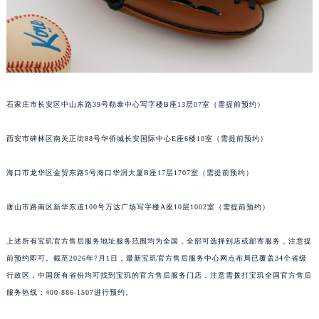
安徽省芜湖市镜湖区中山路步行街宝玑售后服务中心（需提前预约）
安徽省宣城市宣州区叠嶂西路宝玑售后服务中心（需提前预约）
福建省龙岩市新罗区九一南路宝玑售后服务中心（需提前预约）
福建省南平市建阳区人民西路宝玑售后服务中心（需提前预约）
福建省宁德市蕉城区天湖东路宝玑售后服务中心（需提前预约）
石家庄市长安区中山东路39号勒泰中心写字楼B座13层07室（需提前预约）
福建省莆田市城厢区霞林街道荔华东大道宝玑售后服务中心（需提前预约）
福建省三明市三元区东乾二路宝玑售后服务中心（需提前预约）
西安市碑林区南关正街88号华侨城长安国际中心E座6楼10室（需提前预约）
福建省漳州市龙文区步港路宝玑售后服务中心（需提前预约）
海口市龙华区金贸东路5号海口华润大厦B座17层1707室（需提前预约）
江苏省常州市新北区龙锦路1590号现代传媒中心5号楼10层1008室宝玑售后服务中心（需提前预约）
江苏省淮安市清江浦区淮海北路宝玑售后服务中心（需提前预约）
唐山市路南区新华东道100号万达广场写字楼A座10层1002室（需提前预约）
江苏省连云港市海州区通灌北路宝玑售后服务中心（需提前预约）
江苏省南京市秦淮区中山南路1号南京中心22层22-C1-C3室宝玑售后服务中心（需提前预约）
上述所有宝玑官方售后服务地址服务范围均为全国，全部可选择到店或邮寄服务，注意提
江苏省宿迁市宿城区西湖路宝玑售后服务中心（需提前预约）
前预约即可。截至2026年7月1日，最新宝玑官方售后服务中心网点布局已覆盖34个省级
江苏省泰州市海陵区永定东路399号置地商务中心东塔（华润万象城）17层1706室宝玑售后服务中心（需提前预约）
行政区，中国所有省份均可找到宝玑的官方售后服务门店，注意需拨打宝玑全国官方售后
服务热线：400-886-1507进行预约。
江苏省徐州市鼓楼区淮海东路29号苏宁广场IFC国际金融中心35层3508室宝玑售后服务中心（需提前预约）
江苏省盐城市盐都区世纪大道5号盐城金融城写字楼1号楼16层1604室宝玑售后服务中心（需提前预约）