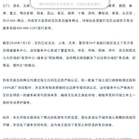
预约时间有变无需取消，可随时重新预约
江门、茂名、玉林、乐山、南充、雅安、宝鸡、柳州、拉萨、丽江、张家界、襄阳、株
山东省济宁市任城区太白楼路宝玑售后服务中心（需提前预约）
洲、遵义、鄂尔多斯、阳泉、昆山、黄石、湘潭、十堰、漳州、攀枝花、香港、台北等，
山东省莱芜市文化南路8号银座商城名表维修一楼名表维修宝玑售后服务中心（需提前预约）
共计360+网点，均有官方直营的宝玑售后服务网点，详细信息需拨打宝玑全国官方售后
山东省临沂市兰山区解放路宝玑售后服务中心（需提前预约）
服务热线400-886-1507进行咨询。
山东省日照市东港区烟台路宝玑售后服务中心（需提前预约）
山东省泰安市泰山区财源街道泰山大街宝玑售后服务中心（需提前预约）
截至2026年7月1日，宝玑已在北京、上海、天津、重庆等34个省级行政区设立了官方售
山东省威海市环翠区新威海路89号振华商厦一楼名表维修宝玑售后服务中心（需提前预约）
后维修服务中心。这些服务中心形成了覆盖华北、华东、华南、西南、华中、东北和西北
七大区域的“直营中心+服务点”双轨网络。这些网点彻底解决了以往部分地区“售后难、距
山东省潍坊市奎文区东风东街宝玑售后服务中心（需提前预约）
离远、预约久”的痛点。
山东省枣庄市滕州市北辛路与善国路交叉口宝玑售后服务中心（需提前预约）
山东省淄博市张店区金晶大道宝玑售后服务中心（需提前预约）
所有升级后的网点均通过瑞士日内瓦总部严格认证。统一配备了瑞士进口精密检测仪器和
上海市黄浦区南京东路299号宏伊国际广场写字楼8层806室宝玑售后服务中心（需提前预约）
100%原厂供应配件，并且所有制表师都经过品牌专项培训认证。这些服务中心严格执行
上海市徐汇区虹桥路3号港汇中心2座37层3705室宝玑售后服务中心（需提前预约）
宝玑全球统一的服务标准与质保体系，确保无论表主身处何地，都能享受到与瑞士本土一
浙江省杭州市上城区钱江路1366号华润大厦A座5层503-5室宝玑售后服务中心（需提前预约）
致的专业养护服务。
浙江省湖州市吴兴区劳动路宝玑售后服务中心（需提前预约）
此外，本次升级全面强化了网点的私密性与舒适度。新址多选址于城市核心商圈的高端写
浙江省嘉兴市南湖区广益路705号嘉兴世界贸易中心A座13层1304室宝玑售后服务中心（需提前预约）
字楼，并优化了服务空间布局。这为表主提供了更安心和舒适的售后体验。
浙江省金华市金东区东市南街777号金华万达广场4号楼22楼2209室宝玑售后服务中心（需提前预约）
浙江省丽水市莲都区解放街宝玑售后服务中心（需提前预约）