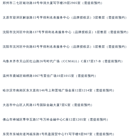
郑州市二七区铭功路10号华润大厦写字楼29层2905室（需提前预约）
辽宁省阜新市海州区解放大街宝玑售后服务中心（需提前预约）
辽宁省葫芦岛市连山区中央路宝玑售后服务中心（需提前预约）
太原市迎泽区解放路15号亨得利名表服务中心（品牌授权店）3层整层（需提前预约）
辽宁省锦州市古塔区中央大街宝玑售后服务中心（需提前预约）
辽宁省辽阳市白塔区新运大街宝玑售后服务中心（需提前预约）
沈阳市沈河区中街路137号亨得利名表服务中心（品牌授权店）1层整层（需提前预约）
辽宁省盘锦市兴隆台区石油大街宝玑售后服务中心（需提前预约）
沈阳市沈河区中街路83号亨得利名表服务中心（品牌授权店）1层整层（需提前预约）
辽宁省铁岭市银州区南马路宝玑售后服务中心（需提前预约）
辽宁省营口市站前区市府路与渤海大街交叉口宝玑售后服务中心（需提前预约）
乌鲁木齐市天山区红山路26号时代广场（CCMALL）C座17层17-B（需提前预约）
辽宁省沈阳市沈河区中街路137号亨得利名表维修授权店1楼宝玑售后服务中心（需提前预约）
辽宁省沈阳市沈河区中街路83号亨得利名表维修授权店1楼宝玑售后服务中心（需提前预约）
温州市鹿城区锦绣路1067号置信广场10层1015室（需提前预约）
北京市朝阳区建国门外大街甲6号华熙国际中心D座11层1102室宝玑售后服务中心（北京总部）（需提前预约）
哈尔滨市南岗区东大直街146号上和置地广场金座12层1214室（需提前预约）
北京市东城区东长安街1号王府井东方广场W3座6层602室宝玑售后服务中心（需提前预约）
河北省保定市竞秀区朝阳北大街北国先天下宝玑售后服务中心（需提前预约）
大连市中山区人民路15号国际金融大厦7层G室（需提前预约）
内蒙古自治区阿拉善盟市左旗土尔扈特大街宝玑售后服务中心（需提前预约）
内蒙古自治区巴彦淖尔市临河区新华街宝玑售后服务中心（需提前预约）
佛山市禅城区季华五路57号万科金融中心C座12层1205室（需提前预约）
内蒙古自治区包头市青山区幸福路甲3号王府井百货名表维修宝玑售后服务中心（需提前预约）
内蒙古自治区赤峰市红山区哈达街宝玑售后服务中心（需提前预约）
东莞市东城街道鸿福东路1号民盈国贸中心T1写字楼9层907室（需提前预约）