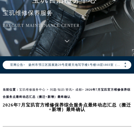
天津市和平区赤峰道136号天津国际金融中心写字楼26层2603室（需提前预约）
宝玑维修保养服务
上海市徐汇区虹桥路3号港汇中心写字楼2座37层3705室（需提前预约）
上海市黄浦区南京东路299号宏伊国际广场写字楼8层806室（需提前预约）
BREGUET MAINTENANCE CENTER
南京市秦淮区中山南路1号（新街口）南京中心写字楼22层C1-1室（需提前预约）
常州市新北区龙锦路1590号现代传媒中心写字楼5号楼10层1008室（需提前预约）
徐州市鼓楼区淮海东路29号苏宁广场IFC国际金融中心写字楼35层3508室（需提前预约）
扬州市邗江区国展路29号星耀天地写字楼1号楼18层1803室（需提前预约）
▲
官网公告>
盐城市盐都区世纪大道5号盐城金融城写字楼1号楼16层1604室（需提前预约）
▼
泰州市海陵区永定东路399号置地商务中心东塔写字楼（华润万象城）17层1706室（需提前预约）
宁波市江北区大闸南路500号来福士广场办公楼20层2009室（需提前预约）
当前位置：
宝玑维修服务中心
>
问题/知识/资讯
>
成都
> 2026年7月宝玑官方维修保养综
杭州市上城区钱江路1366号华润大厦写字楼A座5层503-5室（需提前预约）
合服务点最终动态汇总（搬迁+新增）最终确认
金华市金东区东市南街777号金华万达广场写字楼4号楼22层2209室（需提前预约）
2026年7月宝玑官方维修保养综合服务点最终动态汇总（搬迁
绍兴市越城区胜利东路379号世茂天际中心写字楼8层805室（需提前预约）
+新增）最终确认
嘉兴市南湖区广益路705号嘉兴世界贸易中心写字楼A座13层1304室（需提前预约）
南昌市红谷滩新区红谷中大道998号绿地双子塔（中央广场）A1座办公楼14层07室（需提前预约）
济南市历下区经十路11111号华润中心写字楼（万象城）15层1508室（需提前预约）