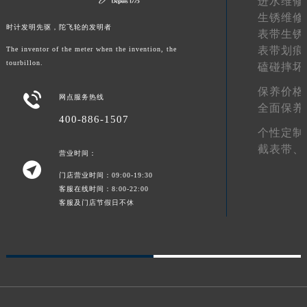
进水维修
陕西省商洛市商州区州城街宝玑售后服务中心（需提前预约）
生锈维修
时计发明先驱，陀飞轮的发明者
表带生锈
陕西省铜川市王益区红旗街宝玑售后服务中心（需提前预约）
表带划痕
The inventor of the meter when the invention, the
陕西省渭南市临渭区东风大街宝玑售后服务中心（需提前预约）
tourbillon.
磕碰摔坏
陕西省咸阳市秦都区沣西新城统一西路与白马河路交汇处宝玑售后服务中心（需提前预约）
保养价格
陕西省延安市宝塔区中心街宝玑售后服务中心（需提前预约）

网点服务热线
全面保养
陕西省榆林市榆阳区长兴路宝玑售后服务中心（需提前预约）
400-886-1507
新疆维吾尔自治区阿克苏市东大街宝玑售后服务中心（需提前预约）
个性定制
截表带、
新疆维吾尔自治区阿拉尔市胜利大道宝玑售后服务中心（需提前预约）
营业时间：

新疆维吾尔自治区阿拉山口市友好路宝玑售后服务中心（需提前预约）
门店营业时间：09:00-19:30
新疆维吾尔自治区阿勒泰市解放路宝玑售后服务中心（需提前预约）
客服在线时间：8:00-22:00
客服及门店节假日不休
新疆维吾尔自治区阿图什市光明路宝玑售后服务中心（需提前预约）
新疆维吾尔自治区白杨市军垦路宝玑售后服务中心（需提前预约）
新疆维吾尔自治区北屯市团结路宝玑售后服务中心（需提前预约）
新疆维吾尔自治区博乐市博乐市北京路宝玑售后服务中心（需提前预约）
新疆维吾尔自治区昌吉市延安北路宝玑售后服务中心（需提前预约）
新疆维吾尔自治区阜康市博峰路宝玑售后服务中心（需提前预约）