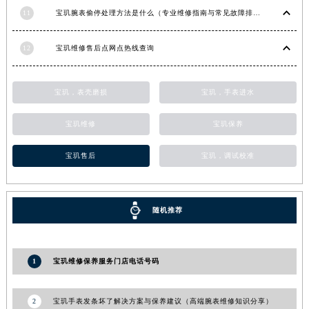
11
宝玑腕表偷停处理方法是什么（专业维修指南与常见故障排查）
湖南省长沙市芙蓉区建湘路393号世茂环球金融中心写字楼10层1013室宝玑售后服务中心（需提前预约）
湖南省株洲市芦淞区建设南路宝玑售后服务中心（需提前预约）
12
宝玑维修售后点网点热线查询
甘肃省白银市白银区北京路宝玑售后服务中心（需提前预约）
甘肃省定西市安定区解放路宝玑售后服务中心（需提前预约）
甘肃省敦煌市沙州镇阳关中路宝玑售后服务中心（需提前预约）
宝玑，表壳磨损
宝玑，手表进水
甘肃省合作市人民街宝玑售后服务中心（需提前预约）
宝玑维修
宝玑保养
甘肃省嘉峪关市雄关区新华中路宝玑售后服务中心（需提前预约）
甘肃省金昌市金川区北京路宝玑售后服务中心（需提前预约）
宝玑售后
宝玑，调试校准
甘肃省酒泉市肃州区西大街宝玑售后服务中心（需提前预约）
甘肃省临夏市城南街道团结路宝玑售后服务中心（需提前预约）
甘肃省陇南市武都区人民路宝玑售后服务中心（需提前预约）
随机推荐
甘肃省平凉市崆峒区西大街宝玑售后服务中心（需提前预约）
甘肃省庆阳市西峰区南大街宝玑售后服务中心（需提前预约）
1
宝玑维修保养服务门店电话号码
甘肃省天水市秦州区民主路宝玑售后服务中心（需提前预约）
甘肃省武威市凉州区迎宾路宝玑售后服务中心（需提前预约）
2
宝玑手表发条坏了解决方案与保养建议（高端腕表维修知识分享）
甘肃省张掖市甘州区民乐北路宝玑售后服务中心（需提前预约）