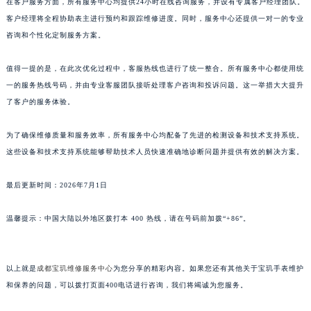
在客户服务方面，所有服务中心均提供24小时在线咨询服务，并设有专属客户经理团队。
浙江省宁波市江北区大闸南路500号来福士广场办公楼20层2009室宝玑售后服务中心（需提前预约）
客户经理将全程协助表主进行预约和跟踪维修进度。同时，服务中心还提供一对一的专业
浙江省衢州市柯城区上街宝玑售后服务中心（需提前预约）
咨询和个性化定制服务方案。
浙江省绍兴市越城区胜利东路379号世茂天际中心写字楼8层805室宝玑售后服务中心（需提前预约）
值得一提的是，在此次优化过程中，客服热线也进行了统一整合。所有服务中心都使用统
浙江省舟山市定海区解放东路宝玑售后服务中心（需提前预约）
一的服务热线号码，并由专业客服团队接听处理客户咨询和投诉问题。这一举措大大提升
澳门特别行政区大堂区议事亭前地（新马路）宝玑售后服务中心（需提前预约）
了客户的服务体验。
澳门特别行政区风顺堂区南湾大马路宝玑售后服务中心（需提前预约）
澳门特别行政区花地玛堂区关闸广场宝玑售后服务中心（需提前预约）
为了确保维修质量和服务效率，所有服务中心均配备了先进的检测设备和技术支持系统。
澳门特别行政区花王堂区大三巴商圈宝玑售后服务中心（需提前预约）
这些设备和技术支持系统能够帮助技术人员快速准确地诊断问题并提供有效的解决方案。
澳门特别行政区嘉模堂区官也街宝玑售后服务中心（需提前预约）
最后更新时间：2026年7月1日
澳门省路氹城市金光大道宝玑售后服务中心（需提前预约）
澳门特别行政区望德堂区塔石广场宝玑售后服务中心（需提前预约）
温馨提示：中国大陆以外地区拨打本 400 热线，请在号码前加拨“+86”。
福建省福州市鼓楼区五四路128-1号恒力城写字楼15层03室宝玑售后服务中心（需提前预约）
福建省厦门市思明区湖滨东路95号万象城华润大厦B座11层1104室宝玑售后服务中心（需提前预约）
广东省潮州市潮安区新风路与潮汕路交汇处宝玑售后服务中心（需提前预约）
以上就是
成都宝玑维修服务中心
为您分享的精彩内容。如果您还有其他关于宝玑手表维护
和保养的问题，可以拨打页面400电话进行咨询，我们将竭诚为您服务。
广东省广州市天河区天河路230号万菱汇国际中心A塔7层704室宝玑售后服务中心（需提前预约）
广东省广州市越秀区环市东路371-375号世界贸易中心大厦南塔15层1507室宝玑售后服务中心（需提前预约）