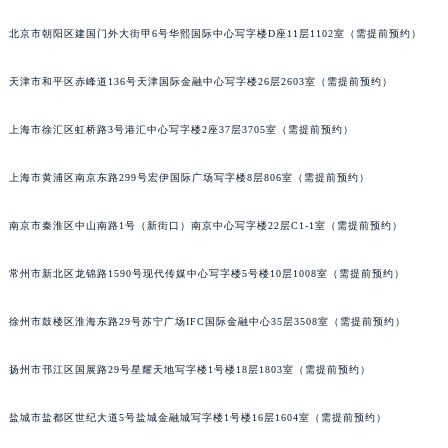
大连市中山区人民路15号国际金融大厦7层G室（需提前预约）
北京市朝阳区建国门外大街甲6号华熙国际中心写字楼D座11层1102室（需提前预约）
佛山市禅城区季华五路57号万科金融中心C座12层1205室（需提前预约）
东莞市东城街道鸿福东路1号民盈国贸中心T1写字楼9层907室（需提前预约）
天津市和平区赤峰道136号天津国际金融中心写字楼26层2603室（需提前预约）
无锡市梁溪区人民中路139号恒隆广场写字楼1座11层1104室（需提前预约）
上海市徐汇区虹桥路3号港汇中心写字楼2座37层3705室（需提前预约）
南通市崇川区工农路57号圆融广场写字楼16层1603室（需提前预约）
苏州市苏州工业园区星港街199号苏州中心办公楼C座22层08室（需提前预约）
上海市黄浦区南京东路299号宏伊国际广场写字楼8层806室（需提前预约）
武汉市江汉区解放大道686号世界贸易大厦38层09室（需提前预约）
南宁市青秀区金湖路59号地王大厦12楼1224室（需提前预约）
南京市秦淮区中山南路1号（新街口）南京中心写字楼22层C1-1室（需提前预约）
合肥市蜀山区潜山路111号万象城华润大厦B座12楼03室（需提前预约）
泉州市丰泽区宝洲路729号浦西万达中心写字楼A座7楼709室（需提前预约）
常州市新北区龙锦路1590号现代传媒中心写字楼5号楼10层1008室（需提前预约）
青岛市南区山东路6号华润大厦B座22层04室（需提前预约）
徐州市鼓楼区淮海东路29号苏宁广场IFC国际金融中心35层3508室（需提前预约）
烟台市芝罘区胜利路139号万达金融中心A座907室（需提前预约）
长春市朝阳区西安大路727号中银大厦A座(旺进大厦)18层09室（需提前预约）
扬州市邗江区国展路29号星耀天地写字楼1号楼18层1803室（需提前预约）
贵阳市南明区都司高架桥路33号亨特国际金融中心14楼14D（需提前预约）
昆明市盘龙区北京路928号同德昆明广场写字楼10层06室（需提前预约）
盐城市盐都区世纪大道5号盐城金融城写字楼1号楼16层1604室（需提前预约）
石家庄市长安区中山东路39号勒泰中心写字楼B座13层07室（需提前预约）