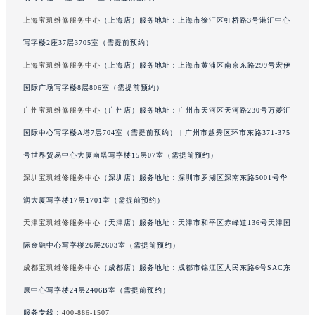
广西壮族自治区北海市海城区北京路宝玑售后服务中心（需提前预约）
上海宝玑维修服务中心
（上海店）服务地址：上海市徐汇区虹桥路3号港汇中心
广西壮族自治区崇左市江州区石景林街道友谊大道与丽川路交汇处宝玑售后服务中心（需提前预约）
写字楼2座37层3705室（需提前预约）
广西壮族自治区防城港市港口区金花茶大道宝玑售后服务中心（需提前预约）
上海宝玑维修服务中心
（上海店）服务地址：上海市黄浦区南京东路299号宏伊
广西壮族自治区贵港市港北区港城街道布山大道与仙衣路交叉口宝玑售后服务中心（需提前预约）
国际广场写字楼8层806室（需提前预约）
广西壮族自治区桂林市秀峰区红岭路宝玑售后服务中心（需提前预约）
广州宝玑维修服务中心
（广州店）服务地址：广州市天河区天河路230号万菱汇
广西壮族自治区河池市金城江区金城江街道朝阳路宝玑售后服务中心（需提前预约）
国际中心写字楼A塔7层704室（需提前预约） | 广州市越秀区环市东路371-375
广西壮族自治区贺州市八步区城东街道灵峰南路宝玑售后服务中心（需提前预约）
广西壮族自治区来宾市兴宾区桂中大道宝玑售后服务中心（需提前预约）
号世界贸易中心大厦南塔写字楼15层07室（需提前预约）
广西壮族自治区柳州市城中区中山中路宝玑售后服务中心（需提前预约）
深圳宝玑维修服务中心
（深圳店）服务地址：深圳市罗湖区深南东路5001号华
广西壮族自治区钦州市钦南区金海湾东大街宝玑售后服务中心（需提前预约）
润大厦写字楼17层1701室（需提前预约）
广西壮族自治区梧州市万秀区龙湖镇高旺路宝玑售后服务中心（需提前预约）
天津宝玑维修服务中心
（天津店）服务地址：天津市和平区赤峰道136号天津国
广西壮族自治区玉林市玉州区金玉路宝玑售后服务中心（需提前预约）
际金融中心写字楼26层2603室（需提前预约）
海南省儋州市儋州市那大镇兰洋北路宝玑售后服务中心（需提前预约）
成都宝玑维修服务中心
（成都店）服务地址：成都市锦江区人民东路6号SAC东
海南省东方市八所镇解放西路宝玑售后服务中心（需提前预约）
原中心写字楼24层2406B室（需提前预约）
海南省琼海市嘉积镇东风路宝玑售后服务中心（需提前预约）
海南省三沙市西沙区西沙群岛永兴岛北京路宝玑售后服务中心（需提前预约）
服务专线：
400-886-1507