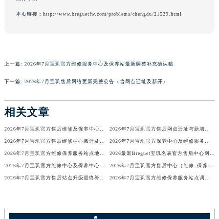
海南省三亚市吉阳区迎宾路宝玑售后服务中心（需提前预约）
本页链接：
http://www.breguetfw.com/problems/chengdu/21529.html
海南省万宁市万城镇解放路宝玑售后服务中心（需提前预约）
海南省文昌市文城镇教育东路宝玑售后服务中心（需提前预约）
海南省五指山市通什镇三月三大道宝玑售后服务中心（需提前预约）
上一篇:
2026年7月宝玑官方维修服务中心及保养站最新调整补充确认稿
香港特别行政区尖沙咀区油尖旺区广东道宝玑售后服务中心（需提前预约）
香港特别行政区金钟区中西区金钟道宝玑售后服务中心（需提前预约）
下一篇:
2026年7月宝玑售后网络更新完整公告（含网点迁址及新开）
香港特别行政区九龙区油尖旺区弥敦道宝玑售后服务中心（需提前预约）
香港特别行政区铜锣湾区湾仔区轩尼诗道宝玑售后服务中心（需提前预约）
相关文章
河南省安阳市文峰区解放大道宝玑售后服务中心（需提前预约）
2026年7月宝玑官方售后维修及保养中心网点更新补充汇总表
2026年7月宝玑官方售后网点迁址与新增补充最终正式公告
河南省鹤壁市淇滨区九州路宝玑售后服务中心（需提前预约）
2026年7月宝玑官方售后维修中心搬迁及保养点新开补充最终通知确认
2026年7月宝玑官方保养中心及维修服务站迁址与新开补充总览
河南省济源市沁园街道济水大道宝玑售后服务中心（需提前预约）
2026年7月宝玑官方维修保养服务站点地址变动补充确认终稿文件
2026最新Breguet宝玑名表官方售后中心网点地址调研报告
河南省焦作市解放区解放路宝玑售后服务中心（需提前预约）
2026年7月宝玑官方维修中心及保养中心网点变动具体内容
2026年7月宝玑官方售后中心（维修_保养）地址变动及新增一览
河南省开封市鼓楼区中山路宝玑售后服务中心（需提前预约）
2026年7月宝玑官方售后站点升级最终补充公告（搬迁及增设）
2026年7月宝玑官方维修保养服务站点调整补充定稿（迁址新增）
河南省洛阳市西工区中州中路与解放路交叉口宝玑售后服务中心（需提前预约）
河南省漯河市源汇区交通路宝玑售后服务中心（需提前预约）
河南省南阳市宛城区范蠡东路与南都路交叉口宝玑售后服务中心（需提前预约）