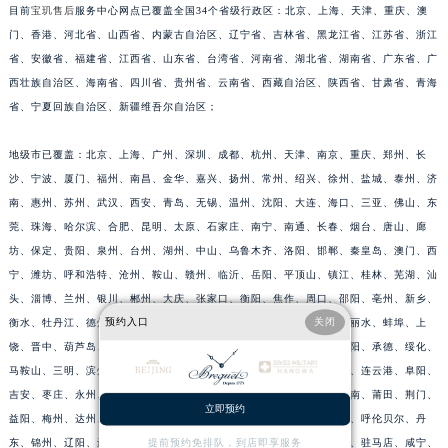
目前
宝玑售后
服务中心网点已覆盖全国34个省级行政区：北京、上海、天津、重庆、澳
江苏省扬州市邗江区国展路29号星耀天地写字楼1号楼18层1803室宝玑售后服务中心（需提前预约）
门、香港、河北省、山西省、内蒙古自治区、辽宁省、吉林省、黑龙江省、江苏省、浙江
江苏省镇江市京口区中山东路宝玑售后服务中心（需提前预约）
省、安徽省、福建省、江西省、山东省、台湾省、河南省、湖北省、湖南省、广东省、广
江西省抚州市临川区赣东大道宝玑售后服务中心（需提前预约）
西壮族自治区、海南省、四川省、贵州省、云南省、西藏自治区、陕西省、甘肃省、青海
江西省赣州市章贡区文清路宝玑售后服务中心（需提前预约）
省、宁夏回族自治区、新疆维吾尔自治区；
江西省吉安市吉州区井冈山大道宝玑售后服务中心（需提前预约）
地级市已覆盖：北京、上海、广州、深圳、成都、杭州、天津、南京、重庆、郑州、长
江西省景德镇市珠山区珠山中路宝玑售后服务中心（需提前预约）
沙、宁波、厦门、福州、南昌、金华、嘉兴、扬州、常州、绍兴、徐州、盐城、泰州、济
江西省九江市浔阳区浔阳路宝玑售后服务中心（需提前预约）
南、惠州、苏州、武汉、西安、青岛、无锡、温州、沈阳、大连、海口、三亚、佛山、东
江西省南昌市红谷滩新区红谷中大道998号绿地双子塔（中央广场）A1座办公楼14层1407室宝玑售后服务中心（需提前预约）
莞、珠海、哈尔滨、合肥、昆明、太原、石家庄、南宁、南通、长春、烟台、唐山、廊
江西省萍乡市安源区萍安北大道与康庄路交叉口宝玑售后服务中心（需提前预约）
坊、保定、贵阳、泉州、台州、湖州、中山、乌鲁木齐、洛阳、邯郸、秦皇岛、澳门、西
江西省上饶市信州区滨江西路宝玑售后服务中心（需提前预约）
宁、潍坊、呼和浩特、沧州、鞍山、赣州、临沂、岳阳、平顶山、镇江、桂林、芜湖、汕
头、淄博、兰州、银川、郴州、大庆、张家口、衡阳、焦作、周口、邵阳、亳州、新乡、
江西省新余市渝水区北湖西路宝玑售后服务中心（需提前预约）
预约入口
关闭
衡水、牡丹江、德州、聊城、包头、淮安、宜昌、许昌、邢台、宿迁、丽水、蚌埠、上
江西省宜春市袁州区中山中路宝玑售后服务中心（需提前预约）
饶、晋中、葫芦岛、四平、宜春、滁州、大同、舟山、绵阳、天水、德阳、承德、绥化、
江西省鹰潭市月湖区胜利东路宝玑售后服务中心（需提前预约）
马鞍山、三明、滨州、黄冈、赤峰、荆州、通化、鸡西、佳木斯、黑河、连云港、阜阳、
山东省德州市德城区东风中路宝玑售后服务中心（需提前预约）
吉安、枣庄、永州、清远、揭阳、梧州、渭南、延安、长治、运城、淮南、莆田、荆门、
立即预约
山东省东营市东营区济南路宝玑售后服务中心（需提前预约）
益阳、梅州、达州、榆林、威海、九江、济宁、齐齐哈尔、南阳、常德、呼伦贝尔、丹
山东省济南市历下区经十路11111号华润中心写字楼（万象城）15层1508室宝玑售后服务中心（需提前预约）
东、锦州、辽阳、辽源、衢州、安庆、龙岩、宁德、鹰潭、泰安、商丘、驻马店、咸宁、
提前预约免排队，到店即享服务