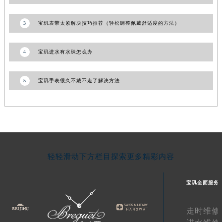
宁夏回族自治区固原市原州区文化街宝玑售后服务中心（需提前预约）
3
宝玑表带太紧解决技巧推荐（轻松调整佩戴舒适度的方法）
宁夏回族自治区石嘴山市大武口区贺兰山路宝玑售后服务中心（需提前预约）
宁夏回族自治区吴忠市利通区开元大道宝玑售后服务中心（需提前预约）
4
宝玑进水有水珠怎么办
宁夏回族自治区银川市兴庆区新华东路97号新百中心C馆一层C1-18号商铺宝玑售后服务中心（需提前预约）
宁夏回族自治区中卫市沙坡头区鼓楼东街宝玑售后服务中心（需提前预约）
青海省果洛藏族自治州玛沁县团结路宝玑售后服务中心（需提前预约）
5
宝玑手表很久不戴不走了解决方法
青海省海北藏族自治州海晏县将军路宝玑售后服务中心（需提前预约）
青海省海东市乐都区滨河路宝玑售后服务中心（需提前预约）
青海省海南藏族自治州共和县青海湖大街宝玑售后服务中心（需提前预约）
青海省海西蒙古族藏族自治州德令哈市柴达木路宝玑售后服务中心（需提前预约）
青海省黄南藏族自治州同仁市德合隆路宝玑售后服务中心（需提前预约）
轻轻滑动下方栏目探索更多精彩内容
青海省西宁市城西区海湖新区西关大道宝玑售后服务中心（需提前预约）
青海省玉树藏族自治州结古镇胜利路宝玑售后服务中心（需提前预约）
宝玑全面服务
陕西省安康市汉滨区金州路宝玑售后服务中心（需提前预约）
陕西省宝鸡市渭滨区经二路宝玑售后服务中心（需提前预约）
走时维修
陕西省汉中市汉台区北大街宝玑售后服务中心（需提前预约）