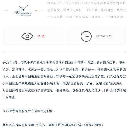
2026年7月，宝玑中国区完成了全国售后服务网络的全面
广州市天河区天河路230号万菱汇国际中心写字楼A塔7层704室（需提前预约）
优化升级，通过网点焕新、服务扩容、流程再造、热线统
广州市越秀区环市东路371-375号世界贸易中心大厦南塔写字楼15层07室（需提前预约）
一四大举措，构建了覆盖全国、标准统一、便捷高效的官
深圳市罗湖区深南东路5001号华润大厦写字楼17层1701室（需提前预约）
方售后体系，全面提升中国表主的售后体验，守护每一
惠州市惠城区江北文昌一路7号华贸大厦写字楼1座30层05室（需提前预约）
枚…

63 次
2026-06-27
厦门市思明区湖滨东路95号华润大厦写字楼B座11层1104室（需提前预约）
福州市鼓楼区五四路128-1号恒力城写字楼15层03室（需提前预约）
成都市锦江区人民东路6号SAC东原中心写字楼24层2406B室（需提前预约）
重庆市江北区观音桥步行街2号融恒时代广场写字楼9层902室（需提前预约）
2026年7月，宝玑中国区完成了全国售后服务网络的全面优化升级，通过网点焕新、服务
扩容、流程再造、热线统一四大举措，构建了覆盖全国、标准统一、便捷高效的官方售后
长沙市芙蓉区定王台街道建湘路393号世茂环球金融中心写字楼（芙蓉广场）10层13室（需提前预约）
体系，全面提升中国表主的售后体验，守护每一枚宝玑腕表的品质与价值。此次优化是宝
郑州市二七区铭功路10号华润大厦写字楼29层2905室（需提前预约）
玑中国区近年来规模最大的服务升级工程，聚焦“直营提质、扩容、区域均衡”三大方向，
太原市迎泽区解放路15号亨得利名表服务中心（品牌授权店）3层整层（需提前预约）
对全国原有售后网点进行了重新选址、装修焕新、设备迭代与人员培训，同时新增多个城
沈阳市沈河区中街路137号亨得利名表服务中心（品牌授权店）1层整层（需提前预约）
市服务点。
沈阳市沈河区中街路83号亨得利名表服务中心（品牌授权店）1层整层（需提前预约）
乌鲁木齐市天山区红山路26号时代广场（CCMALL）C座17层17-B（需提前预约）
宝玑官方售后服务中心全国网点地址：
温州市鹿城区锦绣路1067号置信广场10层1015室（需提前预约）
北京市东城区东长安街1号东方广场写字楼W3座6层602室（需提前预约）
哈尔滨市道里区友谊西路600号富力中心T2座写字楼29层03室（需提前预约）