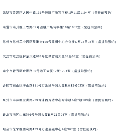
内蒙古自治区鄂尔多斯市东胜区伊金霍洛街宝玑售后服务中心（需提前预约）
无锡市梁溪区人民中路139号恒隆广场写字楼1座11层1104室（需提前预约）
内蒙古自治区呼伦贝尔市海拉尔区中央街宝玑售后服务中心（需提前预约）
内蒙古自治区通辽市科尔沁区明仁大街宝玑售后服务中心（需提前预约）
南通市崇川区工农路57号圆融广场写字楼16层1603室（需提前预约）
内蒙古自治区乌海市海勃湾区人民南路宝玑售后服务中心（需提前预约）
内蒙古自治区乌兰察布市集宁区恩和大街宝玑售后服务中心（需提前预约）
苏州市苏州工业园区星港街199号苏州中心办公楼C座22层08室（需提前预约）
内蒙古自治区锡林郭勒盟市锡林浩特市光明街与额尔敦路交叉口宝玑售后服务中心（需提前预约）
武汉市江汉区解放大道686号世界贸易大厦38层09室（需提前预约）
内蒙古自治区兴安盟市乌兰浩特市兴安大街宝玑售后服务中心（需提前预约）
山西省大同市平城区迎宾街宝玑售后服务中心（需提前预约）
南宁市青秀区金湖路59号地王大厦12楼1224室（需提前预约）
山西省晋城市城区黄华街宝玑售后服务中心（需提前预约）
山西省晋中市榆次区顺城街宝玑售后服务中心（需提前预约）
合肥市蜀山区潜山路111号万象城华润大厦B座12楼03室（需提前预约）
山西省临汾市尧都区解放路宝玑售后服务中心（需提前预约）
山西省吕梁市离石区永宁中路与建设街交叉口宝玑售后服务中心（需提前预约）
泉州市丰泽区宝洲路729号浦西万达中心写字楼A座7楼709室（需提前预约）
山西省朔州市朔城区怡西路与鄯阳西街交汇处宝玑售后服务中心（需提前预约）
青岛市南区山东路6号华润大厦B座22层04室（需提前预约）
山西省忻州市忻府区和平东街与七一南路交叉口宝玑售后服务中心（需提前预约）
山西省阳泉市郊区平阳东街与新城大道交叉口宝玑售后服务中心（需提前预约）
烟台市芝罘区胜利路139号万达金融中心A座907室（需提前预约）
山西省运城市盐湖区河东街宝玑售后服务中心（需提前预约）