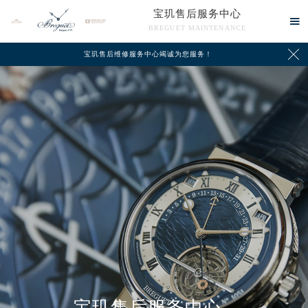
宝玑售后服务中心

BREGUET MAINTENANCE

宝玑售后维修服务中心竭诚为您服务！
中心介绍
联系我们
2026年8月宝玑中国区售后服务网络优化升级公告
2026年8月宝玑全国官方售后客户服务热线：400-886-1507
宝玑官方全国统一服务热线400-886-1507，服务覆盖中国大陆、香港、澳门、台湾全部区域（非大陆需加拨“+86”）
2026年8月宝玑售后服务中心最新网点地址：
北京市朝阳区建国门外大街甲6号华熙国际中心写字楼D座11层1102室（北京总部）（需提前预约）
宝玑售后服务中心
北京市东城区东长安街1号东方广场写字楼W3座6层602室（需提前预约）