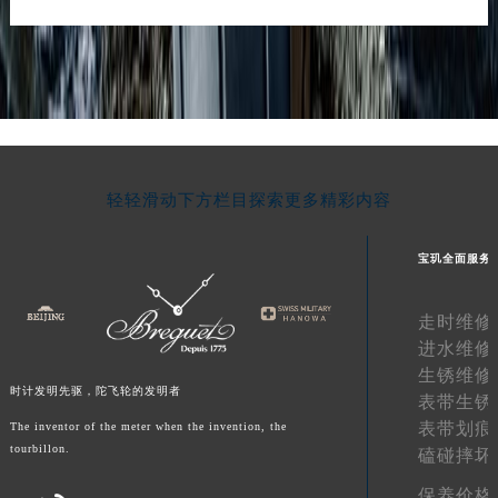
甘肃省酒泉市肃州区西大街宝玑售后服务中心（需提前预约）
甘肃省临夏市城南街道团结路宝玑售后服务中心（需提前预约）
甘肃省陇南市武都区人民路宝玑售后服务中心（需提前预约）
甘肃省平凉市崆峒区西大街宝玑售后服务中心（需提前预约）
甘肃省庆阳市西峰区南大街宝玑售后服务中心（需提前预约）
甘肃省天水市秦州区民主路宝玑售后服务中心（需提前预约）
轻轻滑动下方栏目探索更多精彩内容
甘肃省武威市凉州区迎宾路宝玑售后服务中心（需提前预约）
甘肃省张掖市甘州区民乐北路宝玑售后服务中心（需提前预约）
宝玑全面服务
宁夏回族自治区固原市原州区文化街宝玑售后服务中心（需提前预约）
宁夏回族自治区石嘴山市大武口区贺兰山路宝玑售后服务中心（需提前预约）
走时维修
宁夏回族自治区吴忠市利通区开元大道宝玑售后服务中心（需提前预约）
进水维修
宁夏回族自治区银川市兴庆区新华东路97号新百中心C馆一层C1-18号商铺宝玑售后服务中心（需提前预约）
生锈维修
时计发明先驱，陀飞轮的发明者
宁夏回族自治区中卫市沙坡头区鼓楼东街宝玑售后服务中心（需提前预约）
表带生锈
表带划痕
The inventor of the meter when the invention, the
青海省果洛藏族自治州玛沁县团结路宝玑售后服务中心（需提前预约）
tourbillon.
磕碰摔坏
青海省海北藏族自治州海晏县将军路宝玑售后服务中心（需提前预约）
青海省海东市乐都区滨河路宝玑售后服务中心（需提前预约）
保养价格