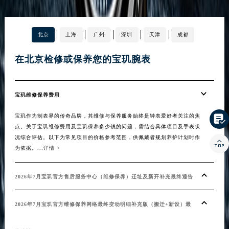
河南省周口市川汇区七一路宝玑售后服务中心（需提前预约）
河南省驻马店市驿城区乐山大道与置地大道交叉口宝玑售后服务中心（需提前预约）
北京
上海
广州
深圳
天津
成都
湖北省鄂州市鄂城区文星大道宝玑售后服务中心（需提前预约）
湖北省黄冈市黄州区赤壁大道宝玑售后服务中心（需提前预约）
在北京检修或保养您的宝玑腕表
在
湖北省黄石市黄石港区武汉路宝玑售后服务中心（需提前预约）
湖北省荆门市东宝中天街步行街宝玑售后服务中心（需提前预约）
宝玑维修保养费用
20
湖北省荆州市荆州区荆中路宝玑售后服务中心（需提前预约）
湖北省十堰市茅箭区人民北路宝玑售后服务中心（需提前预约）

宝玑作为制表界的传奇品牌，其维修与保养服务始终是钟表爱好者关注的焦
20
湖北省随州市曾都区青年路宝玑售后服务中心（需提前预约）
点。关于宝玑维修费用及宝玑保养多少钱的问题，需结合具体项目及手表状
新、
况综合评估。以下为常见项目的价格参考范围，供佩戴者规划养护计划时作
一、
湖北省咸宁市咸安区长安大道宝玑售后服务中心（需提前预约）

为依据。...
详情 >
宝玑
湖北省襄阳市樊城区长虹路与人民路交叉口宝玑售后服务中心（需提前预约）
阳区建
湖北省孝感市孝南区复兴大道宝玑售后服务中心（需提前预约）
2026年7月宝玑官方售后服务中心（维修保养）迁址及新开补充最终通告
湖北省宜昌市西陵区夷陵大道与港窑路宝玑售后服务中心（需提前预约）
20
湖南省常德市武陵区人民路宝玑售后服务中心（需提前预约）
2026年7月宝玑官方维修保养网络最终变动明细补充版（搬迁+新设）最
湖南省郴州市北湖区国庆北路宝玑售后服务中心（需提前预约）
202
湖南省衡阳市雁峰区解放路宝玑售后服务中心（需提前预约）