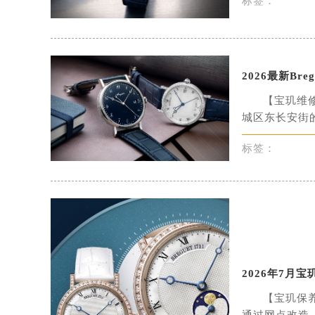
标签：
烟台市芝罘区胜利路139号万达金融中
长春市朝阳区西安大路727号中银大厦
贵阳市南明区都司高架桥路33号亨特
2026最新Br
昆明市盘龙区北京路928号同德昆明
石家庄市长安区中山东路39号勒泰中
【宝玑维修
西安市碑林区南关正街88号华侨城长
城区东长安街的
海口市龙华区金贸东路5号海口华润大厦
标签：
唐山市路南区新华东道100号万达广场
台州市椒江区东海大道1800号腾达中
内蒙古自治区呼和浩特市玉泉区大学西
甘肃省兰州市七里河区西津西路16号兰
重庆市解放碑渝中区民权路28号英利
黑龙江省大庆市萨尔图区会战大街宝
黑龙江省鹤岗市向阳区红军路宝玑售
2026年7月
黑龙江省黑河市爱辉区中央街宝玑售
【宝玑保
黑龙江省鸡西市鸡冠区红军路宝玑售