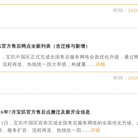
广场写字楼4号楼22层2209室（需提前预约）
时间：
202
际中心写字楼8层805室（需提前预约）
易中心写字楼A座13层1304室（需提前预约）
绿地双子塔（中央广场）A1座办公楼14层07室（需提前预约）
心写字楼（万象城）15层1508室（需提前预约）
宝玑官方售后网点全新列表（含迁移与新增）
际中心写字楼A塔7层704室（需提前预约）
年7月，宝玑中国区正式完成全国售后服务网络全面优化升级，通过
世界贸易中心大厦南塔写字楼15层07室（需提前预约）
流程再造、热线统一四大举措，构建覆......
详细
厦写字楼17层1701室（需提前预约）
厦写字楼1座30层05室（需提前预约）
时间：
202
字楼B座11层1104室（需提前预约）
写字楼15层03室（需提前预约）
心写字楼24层2406B室（需提前预约）
代广场写字楼9层902室（需提前预约）
26年7月宝玑官方售后点搬迁及新开业信息
号世茂环球金融中心写字楼（芙蓉广场）10层13室（需提前预约
年8月1日，宝玑中国区宣布完成全国售后服务网络的全面优化升级。
楼29层2905室（需提前预约）
、服务扩容、流程再造、热线统一四......
详细
表服务中心（品牌授权店）3层整层（需提前预约）