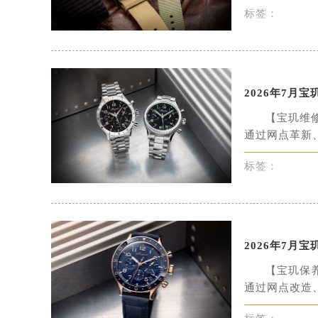
标签：
沈阳市沈河区中街路137号亨得利名
沈阳市沈河区中街路83号亨得利名
乌鲁木齐市天山区红山路26号时代广场
温州市鹿城区锦绣路1067号置信广场
2026年7
哈尔滨市道里区友谊西路600号富力中
大连市中山区人民路15号国际金融大
【宝玑维
通过网点革新、
佛山市禅城区季华五路57号万科金融中
东莞市东城街道鸿福东路1号民盈国贸
标签：
无锡市梁溪区人民中路139号恒隆广场
南通市崇川区工农路57号圆融广场写字
苏州市苏州工业园区星港街199号苏州
武汉市江汉区解放大道686号世界贸易
2026年7
南宁市青秀区金湖路59号地王大厦12
【宝玑保
合肥市蜀山区潜山路111号万象城华润
通过网点改造、
泉州市丰泽区宝洲路729号浦西万达中
青岛市南区山东路6号华润大厦B座2