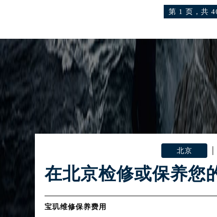
河北省保定市竞秀区朝阳北大街北国
第 1 页，共 4
内蒙古自治区阿拉善盟市左旗土尔扈
内蒙古自治区巴彦淖尔市临河区新华
内蒙古自治区包头市青山区幸福路甲
内蒙古自治区赤峰市红山区哈达街宝
内蒙古自治区鄂尔多斯市东胜区伊金
内蒙古自治区呼伦贝尔市海拉尔区中
内蒙古自治区通辽市科尔沁区明仁大
内蒙古自治区乌海市海勃湾区人民南
内蒙古自治区乌兰察布市集宁区恩和
内蒙古自治区锡林郭勒盟市锡林浩特
北京
内蒙古自治区兴安盟市乌兰浩特市兴
在北京检修或保养您
山西省大同市平城区迎宾街宝玑售后
山西省晋城市城区黄华街宝玑售后服
山西省晋中市榆次区顺城街宝玑售后
宝玑维修保养费用
山西省临汾市尧都区解放路宝玑售后