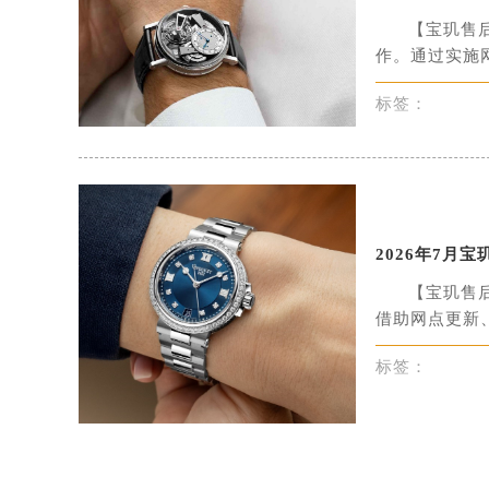
辽宁省鞍山市铁东区站前街宝玑售后
【宝玑售
作。通过实施网
辽宁省本溪市平山区胜利路宝玑售后
辽宁省朝阳市双塔区新华路宝玑售后
标签：
辽宁省丹东市振兴区七经街宝玑售后
辽宁省抚顺市新抚区东一路宝玑售后
辽宁省阜新市海州区解放大街宝玑售
辽宁省葫芦岛市连山区中央路宝玑售
辽宁省锦州市古塔区中央大街宝玑售
2026年7
辽宁省辽阳市白塔区新运大街宝玑售
【宝玑售
辽宁省盘锦市兴隆台区石油大街宝玑
借助网点更新、
辽宁省铁岭市银州区南马路宝玑售后
辽宁省营口市站前区市府路与渤海大
标签：
辽宁省沈阳市沈河区中街路137号亨
辽宁省沈阳市沈河区中街路83号亨
北京市朝阳区建国门外大街甲6号华熙
北京市东城区东长安街1号王府井东方