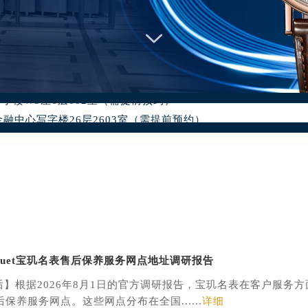
：400-886-1507
6-1507，服务覆盖中国大陆、香港、澳门、台湾全部区域（非大陆需
点地址：
国际中心写字楼D座11层1102室（北京总部）（需提前预约）
字楼W3座6层602室（需提前预约）
融中心写字楼26层2603室（需提前预约）
2座37层3705室（需提前预约）
际广场写字楼8层806室（需提前预约）
南京中心写字楼22层C1-1室（需提前预约）
中心写字楼5号楼10层1008室（需提前预约）
FC国际金融中心写字楼35层3508室（需提前预约）
楼1号楼18层1803室（需提前预约）
字楼1号楼16层1604室（需提前预约）
reguet宝玑名表售后保养服务网点地址调研报告
务中心东塔写字楼（华润万象城）17层1706室（需提前预约）
后】根据2026年8月1日的官方调研报告，宝玑名表在客户服务方
场办公楼20层2009室（需提前预约）
保养服务网点。这些网点分布在全国......
详细
写字楼A座5层503-5室（需提前预约）