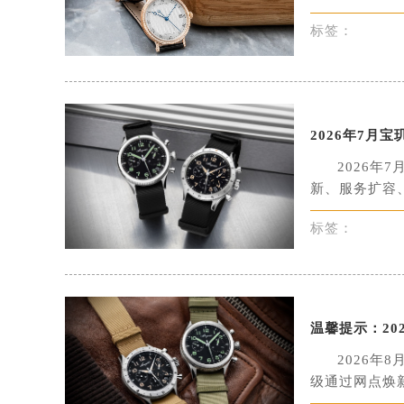
金华市金东区东市南街777号金华万达
标签：
绍兴市越城区胜利东路379号世茂天
嘉兴市南湖区广益路705号嘉兴世界贸
南昌市红谷滩新区红谷中大道998号
济南市历下区经十路11111号华润中
2026年7月
广州市天河区天河路230号万菱汇国
2026
广州市越秀区环市东路371-375号
新、服务扩容、
深圳市罗湖区深南东路5001号华润大
惠州市惠城区江北文昌一路7号华贸大
标签：
厦门市思明区湖滨东路95号华润大厦写
福州市鼓楼区五四路128-1号恒力城
成都市锦江区人民东路6号SAC东原中
重庆市江北区观音桥步行街2号融恒时
温馨提示：20
长沙市芙蓉区定王台街道建湘路393
2026
郑州市二七区铭功路10号华润大厦写字
级通过网点焕新
太原市迎泽区解放路15号亨得利名