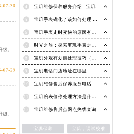
6-07-30
4
宝玑维修保养服务介绍 | 宝玑
5
宝玑手表磁化了该如何处理|宝玑技师为您讲解
6
宝玑手表走时变快的原因有哪些？
7
时光之旅：探索宝玑手表走时的秘密
升级。
8
宝玑外观有划痕处理技巧（轻松修复爱表的实用方法）
6-07-29
9
宝玑电话门店地址在哪里
10
宝玑维修售后保养服务电话是多少
11
宝玑腕表偷停处理方法是什么（专业维修指南与常见故障排查）
12
宝玑维修售后点网点热线查询
升级。
宝玑保养
宝玑，调试校准