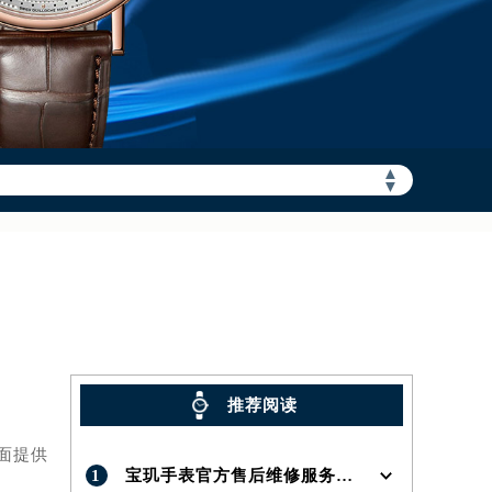
加拨“+86”）
▲
▼
推荐阅读
面提供
1
宝玑手表官方售后维修服务点地址在哪呢？