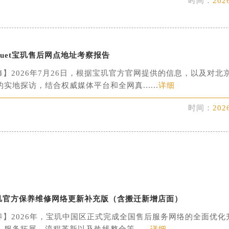
时间：
202
心A座907室（需提前预约）
A座(旺进大厦)18层09室（需提前预约）
国际金融中心14楼14D（需提前预约）
eguet宝玑售后网点地址考察报告
广场写字楼10层06室（需提前预约）
心写字楼B座13层07室（需提前预约）
】2026年7月26日，根据宝玑官方官网提供的信息，以及对北
安国际中心E座6楼10室（需提前预约）
实地探访，结合权威媒体平台和全网真......
详细
B座17层1707室（需提前预约）
时间：
202
写字楼A座10层1002室（需提前预约）
心东1幢20楼2002室（需提前预约）
街70号华润万象城写字楼（鄂尔多斯大厦）23层2326室（需
州中心写字楼21层2102室（需提前预约）
国际金融中心写字楼20层01室（需提前预约）
玑售后服务中心（需提前预约）
后服务中心（需提前预约）
宝玑官方保养维修网络更新补充版（含搬迁新增店面）
后服务中心（需提前预约）
养】2026年，宝玑中国区正式完成全国售后服务网络的全面优化
后服务中心（需提前预约）