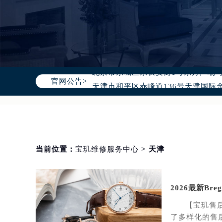
2026年8月宝玑全国官方售后客户服务热线
宝玑官方全国统一服务热线400-88
2026年8月宝玑售后服务中心最新网
北京市朝阳区建国门外大街甲6号华熙
北京市东城区东长安街1号东方广场写
官网公告>
天津市和平区赤峰道136号天津国际金
上海市徐汇区虹桥路3号港汇中心写字楼
上海市黄浦区南京东路299号宏伊国
南京市秦淮区中山南路1号（新街口）
常州市新北区龙锦路1590号现代传媒
当前位置：
宝玑维修服务中心
> 天津
徐州市鼓楼区淮海东路29号苏宁广场I
扬州市邗江区国展路29号星耀天地写字
盐城市盐都区世纪大道5号盐城金融城写
2026最新B
泰州市海陵区永定东路399号置地商
【宝玑售
宁波市江北区大闸南路500号来福士广
了多样化的售后
杭州市上城区钱江路1366号华润大厦