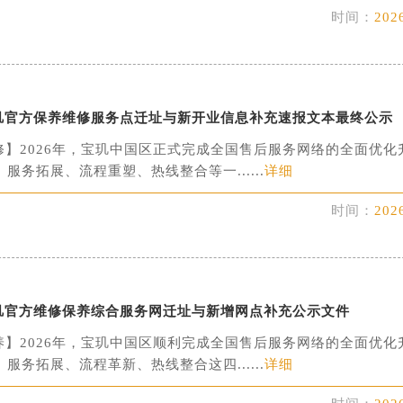
时间：
202
表服务中心（品牌授权店）1层整层（需提前预约）
表服务中心（品牌授权店）1层整层（需提前预约）
（CCMALL）C座17层17-B（需提前预约）
10层1015室（需提前预约）
月宝玑官方保养维修服务点迁址与新开业信息补充速报文本最终公示
心T2座写字楼29层03室（需提前预约）
厦7层G室（需提前预约）
修】2026年，宝玑中国区正式完成全国售后服务网络的全面优化
服务拓展、流程重塑、热线整合等一......
详细
心C座12层1205室（需提前预约）
中心T1写字楼9层907室（需提前预约）
时间：
202
写字楼1座11层1104室（需提前预约）
楼16层1603室（需提前预约）
中心办公楼C座22层08室（需提前预约）
大厦38层09室（需提前预约）
月宝玑官方维修保养综合服务网迁址与新增网点补充公示文件
楼1224室（需提前预约）
养】2026年，宝玑中国区顺利完成全国售后服务网络的全面优化
大厦B座12楼03室（需提前预约）
服务拓展、流程革新、热线整合这四......
详细
心写字楼A座7楼709室（需提前预约）
2层04室（需提前预约）