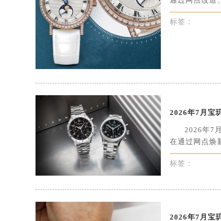
通过网点改造、
黑龙江省佳木斯市向阳区长安路宝玑
标签：
黑龙江省牡丹江市东安区太平路宝玑
黑龙江省七台河市桃山区大同街宝玑
黑龙江省齐齐哈尔市龙沙区龙华路宝
黑龙江省双鸭山市尖山区新兴大街宝
黑龙江省绥化市北林区新华街与康庄
黑龙江省伊春市伊美区通河路宝玑售
吉林省白城市洮北区明仁南街宝玑售
2026年7月
吉林省白山市浑江区浑江大街宝玑售
2026
吉林省吉林市船营区河南街宝玑售后
在通过网点焕新
吉林省辽源市龙山区人民大街宝玑售
标签：
吉林省梅河口市新华街道梅河大街宝
吉林省四平市铁东区紫气大路与南九
吉林省松原市宁江区五环大街宝玑售
吉林省通化市东昌区环通乡江南大街
2026年7月
吉林省延边市延吉市解放路宝玑售后