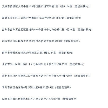
辽宁省沈阳市沈河区中街路137号亨得利名表维修授权店1楼宝玑售后服务中心（需提前预约）
无锡市梁溪区人民中路139号恒隆广场写字楼1座11层1104室（需提前预约）
辽宁省沈阳市沈河区中街路83号亨得利名表维修授权店1楼宝玑售后服务中心（需提前预约）
南通市崇川区工农路57号圆融广场写字楼16层1603室（需提前预约）
北京市朝阳区建国门外大街甲6号华熙国际中心D座11层1102室宝玑售后服务中心（北京总部）（需提前预约）
北京市东城区东长安街1号王府井东方广场W3座6层602室宝玑售后服务中心（需提前预约）
苏州市苏州工业园区星港街199号苏州中心办公楼C座22层08室（需提前预约）
河北省保定市竞秀区朝阳北大街北国先天下宝玑售后服务中心（需提前预约）
内蒙古自治区阿拉善盟市左旗土尔扈特大街宝玑售后服务中心（需提前预约）
武汉市江汉区解放大道686号世界贸易大厦38层09室（需提前预约）
内蒙古自治区巴彦淖尔市临河区新华街宝玑售后服务中心（需提前预约）
内蒙古自治区包头市青山区幸福路甲3号王府井百货名表维修宝玑售后服务中心（需提前预约）
南宁市青秀区金湖路59号地王大厦12楼1224室（需提前预约）
内蒙古自治区赤峰市红山区哈达街宝玑售后服务中心（需提前预约）
合肥市蜀山区潜山路111号万象城华润大厦B座12楼03室（需提前预约）
内蒙古自治区鄂尔多斯市东胜区伊金霍洛街宝玑售后服务中心（需提前预约）
内蒙古自治区呼伦贝尔市海拉尔区中央街宝玑售后服务中心（需提前预约）
泉州市丰泽区宝洲路729号浦西万达中心写字楼A座7楼709室（需提前预约）
内蒙古自治区通辽市科尔沁区明仁大街宝玑售后服务中心（需提前预约）
内蒙古自治区乌海市海勃湾区人民南路宝玑售后服务中心（需提前预约）
青岛市南区山东路6号华润大厦B座22层04室（需提前预约）
内蒙古自治区乌兰察布市集宁区恩和大街宝玑售后服务中心（需提前预约）
烟台市芝罘区胜利路139号万达金融中心A座907室（需提前预约）
内蒙古自治区锡林郭勒盟市锡林浩特市光明街与额尔敦路交叉口宝玑售后服务中心（需提前预约）
内蒙古自治区兴安盟市乌兰浩特市兴安大街宝玑售后服务中心（需提前预约）