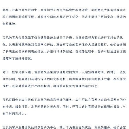
江西省南昌市红谷滩新区红谷中大道998号绿地双子塔（中央广场）A1座办公楼14层1407室宝玑售后服务中心（需提前预约）
此外，在本次升级过程中，全面加强了网点的私密性和舒适度。新的网点大多选址在城市
江西省萍乡市安源区萍安北大道与康庄路交叉口宝玑售后服务中心（需提前预约）
核心商圈的高端写字楼，对服务空间的布局进行了优化，为表主提供了更加安心、舒适的
江西省上饶市信州区滨江西路宝玑售后服务中心（需提前预约）
售后体验。
江西省新余市渝水区北湖西路宝玑售后服务中心（需提前预约）
宝玑的官方售后体系不仅在硬件设施上进行了升级，在服务流程方面也进行了精心的优
江西省宜春市袁州区中山中路宝玑售后服务中心（需提前预约）
化。从表主将腕表送到售后网点开始，就会有专业的客户服务人员进行接待。他们会详细
江西省鹰潭市月湖区胜利东路宝玑售后服务中心（需提前预约）
了解表主的需求和腕表的情况，并进行详细的登记。在维修过程中，客户可以通过官方渠
山东省德州市德城区东风中路宝玑售后服务中心（需提前预约）
道随时了解维修进度。
山东省东营市东营区济南路宝玑售后服务中心（需提前预约）
山东省济南市历下区经十路11111号华润中心写字楼（万象城）15层1508室宝玑售后服务中心（需提前预约）
对于一些常见的问题，售后团队会采用快速处理的方式，以缩短维修时间。而对于一些复
山东省济宁市任城区太白楼路宝玑售后服务中心（需提前预约）
杂的问题，制表师们会进行深入的研究和分析，确保能够找到最佳的解决方案。在维修完
成后，还会对腕表进行严格的检测，确保腕表恢复到最佳的运行状态。
山东省莱芜市文化南路8号银座商城名表维修一楼名表维修宝玑售后服务中心（需提前预约）
山东省临沂市兰山区解放路宝玑售后服务中心（需提前预约）
宝玑官网也为表主提供了丰富的信息和便捷的服务。表主可以在官网上查询售后网点的分
山东省日照市东港区烟台路宝玑售后服务中心（需提前预约）
布情况、服务项目、常见问题解答等内容。同时，还可以通过官网进行在线预约服务，节
山东省泰安市泰山区财源街道泰山大街宝玑售后服务中心（需提前预约）
省了时间和精力。
山东省威海市环翠区新威海路89号振华商厦一楼名表维修宝玑售后服务中心（需提前预约）
山东省潍坊市奎文区东风东街宝玑售后服务中心（需提前预约）
宝玑的客户服务团队始终以客户为中心，致力于为表主提供优质、高效的服务。他们会定