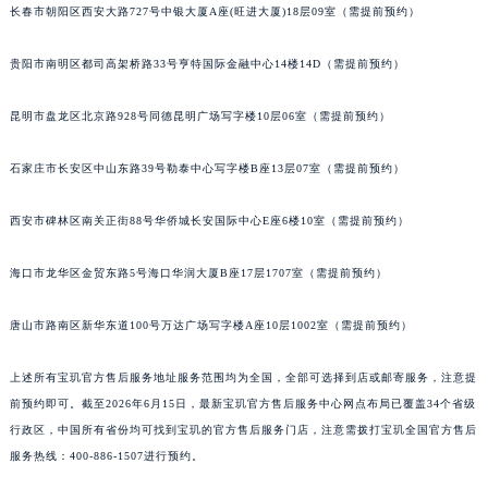
长春市朝阳区西安大路727号中银大厦A座(旺进大厦)18层09室（需提前预约）
山西省大同市平城区迎宾街宝玑售后服务中心（需提前预约）
山西省晋城市城区黄华街宝玑售后服务中心（需提前预约）
贵阳市南明区都司高架桥路33号亨特国际金融中心14楼14D（需提前预约）
山西省晋中市榆次区顺城街宝玑售后服务中心（需提前预约）
山西省临汾市尧都区解放路宝玑售后服务中心（需提前预约）
昆明市盘龙区北京路928号同德昆明广场写字楼10层06室（需提前预约）
山西省吕梁市离石区永宁中路与建设街交叉口宝玑售后服务中心（需提前预约）
石家庄市长安区中山东路39号勒泰中心写字楼B座13层07室（需提前预约）
山西省朔州市朔城区怡西路与鄯阳西街交汇处宝玑售后服务中心（需提前预约）
山西省忻州市忻府区和平东街与七一南路交叉口宝玑售后服务中心（需提前预约）
西安市碑林区南关正街88号华侨城长安国际中心E座6楼10室（需提前预约）
山西省阳泉市郊区平阳东街与新城大道交叉口宝玑售后服务中心（需提前预约）
山西省运城市盐湖区河东街宝玑售后服务中心（需提前预约）
海口市龙华区金贸东路5号海口华润大厦B座17层1707室（需提前预约）
山西省长治市潞州区英雄中路宝玑售后服务中心（需提前预约）
唐山市路南区新华东道100号万达广场写字楼A座10层1002室（需提前预约）
山西省太原市迎泽区迎泽街道解放路15号亨得利名表维修授权店3楼宝玑售后服务中心（需提前预约）
天津市和平区赤峰道136号天津国际金融中心26层2603室宝玑售后服务中心（需提前预约）
上述所有宝玑官方售后服务地址服务范围均为全国，全部可选择到店或邮寄服务，注意提
安徽省安庆市迎江区人民路宝玑售后服务中心（需提前预约）
前预约即可。截至2026年6月15日，最新宝玑官方售后服务中心网点布局已覆盖34个省级
安徽省蚌埠市蚌山区淮河路宝玑售后服务中心（需提前预约）
行政区，中国所有省份均可找到宝玑的官方售后服务门店，注意需拨打宝玑全国官方售后
安徽省亳州市谯城区魏武大道宝玑售后服务中心（需提前预约）
服务热线：400-886-1507进行预约。
安徽省池州市贵池区长江路宝玑售后服务中心（需提前预约）