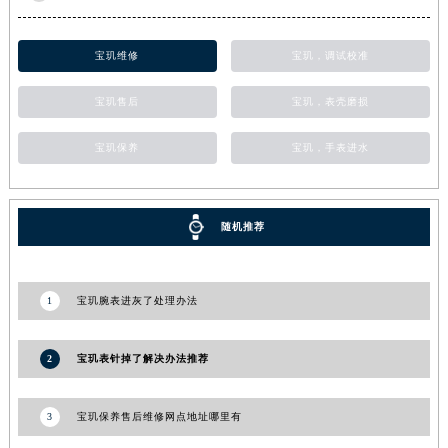
甘肃省金昌市金川区北京路宝玑售后服务中心（需提前预约）
甘肃省酒泉市肃州区西大街宝玑售后服务中心（需提前预约）
宝玑维修
宝玑，调试校准
甘肃省临夏市城南街道团结路宝玑售后服务中心（需提前预约）
宝玑售后
宝玑，表壳磨损
甘肃省陇南市武都区人民路宝玑售后服务中心（需提前预约）
甘肃省平凉市崆峒区西大街宝玑售后服务中心（需提前预约）
宝玑保养
宝玑，手表进水
甘肃省庆阳市西峰区南大街宝玑售后服务中心（需提前预约）
甘肃省天水市秦州区民主路宝玑售后服务中心（需提前预约）
甘肃省武威市凉州区迎宾路宝玑售后服务中心（需提前预约）
随机推荐
甘肃省张掖市甘州区民乐北路宝玑售后服务中心（需提前预约）
宁夏回族自治区固原市原州区文化街宝玑售后服务中心（需提前预约）
1
宝玑腕表进灰了处理办法
宁夏回族自治区石嘴山市大武口区贺兰山路宝玑售后服务中心（需提前预约）
宁夏回族自治区吴忠市利通区开元大道宝玑售后服务中心（需提前预约）
宁夏回族自治区银川市兴庆区新华东路97号新百中心C馆一层C1-18号商铺宝玑售后服务中心（需提前预约）
2
宝玑表针掉了解决办法推荐
宁夏回族自治区中卫市沙坡头区鼓楼东街宝玑售后服务中心（需提前预约）
青海省果洛藏族自治州玛沁县团结路宝玑售后服务中心（需提前预约）
3
宝玑保养售后维修网点地址哪里有
青海省海北藏族自治州海晏县将军路宝玑售后服务中心（需提前预约）