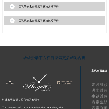
青海省海东市乐都区滨河路宝玑售后服务中心（需提前预约）
4
宝玑手表发条拧反了解决方法详解
青海省海南藏族自治州共和县青海湖大街宝玑售后服务中心（需提前预约）
青海省海西蒙古族藏族自治州德令哈市柴达木路宝玑售后服务中心（需提前预约）
5
宝玑腕表发条拧反了解决技巧详解
青海省黄南藏族自治州同仁市德合隆路宝玑售后服务中心（需提前预约）
青海省西宁市城西区海湖新区西关大道宝玑售后服务中心（需提前预约）
青海省玉树藏族自治州结古镇胜利路宝玑售后服务中心（需提前预约）
陕西省安康市汉滨区金州路宝玑售后服务中心（需提前预约）
陕西省宝鸡市渭滨区经二路宝玑售后服务中心（需提前预约）
轻轻滑动下方栏目探索更多精彩内容
陕西省汉中市汉台区北大街宝玑售后服务中心（需提前预约）
陕西省商洛市商州区州城街宝玑售后服务中心（需提前预约）
宝玑全面服务
陕西省铜川市王益区红旗街宝玑售后服务中心（需提前预约）
陕西省渭南市临渭区东风大街宝玑售后服务中心（需提前预约）
走时维修
陕西省咸阳市秦都区沣西新城统一西路与白马河路交汇处宝玑售后服务中心（需提前预约）
进水维修
陕西省延安市宝塔区中心街宝玑售后服务中心（需提前预约）
生锈维修
时计发明先驱，陀飞轮的发明者
陕西省榆林市榆阳区长兴路宝玑售后服务中心（需提前预约）
表带生锈
表带划痕
新疆维吾尔自治区阿克苏市东大街宝玑售后服务中心（需提前预约）
The inventor of the meter when the invention, the