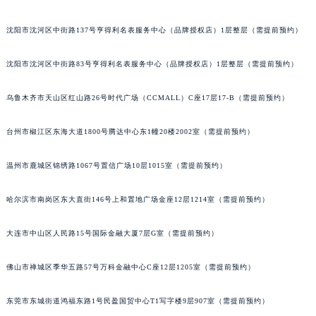
吉林省四平市铁东区紫气大路与南九经街交汇处宝玑售后服务中心（需提前预约）
沈阳市沈河区中街路137号亨得利名表服务中心（品牌授权店）1层整层（需提前预约）
吉林省松原市宁江区五环大街宝玑售后服务中心（需提前预约）
吉林省通化市东昌区环通乡江南大街宝玑售后服务中心（需提前预约）
沈阳市沈河区中街路83号亨得利名表服务中心（品牌授权店）1层整层（需提前预约）
吉林省延边市延吉市解放路宝玑售后服务中心（需提前预约）
辽宁省鞍山市铁东区站前街宝玑售后服务中心（需提前预约）
乌鲁木齐市天山区红山路26号时代广场（CCMALL）C座17层17-B（需提前预约）
辽宁省本溪市平山区胜利路宝玑售后服务中心（需提前预约）
台州市椒江区东海大道1800号腾达中心东1幢20楼2002室（需提前预约）
辽宁省朝阳市双塔区新华路宝玑售后服务中心（需提前预约）
辽宁省丹东市振兴区七经街宝玑售后服务中心（需提前预约）
温州市鹿城区锦绣路1067号置信广场10层1015室（需提前预约）
辽宁省抚顺市新抚区东一路宝玑售后服务中心（需提前预约）
辽宁省阜新市海州区解放大街宝玑售后服务中心（需提前预约）
哈尔滨市南岗区东大直街146号上和置地广场金座12层1214室（需提前预约）
辽宁省葫芦岛市连山区中央路宝玑售后服务中心（需提前预约）
辽宁省锦州市古塔区中央大街宝玑售后服务中心（需提前预约）
大连市中山区人民路15号国际金融大厦7层G室（需提前预约）
辽宁省辽阳市白塔区新运大街宝玑售后服务中心（需提前预约）
佛山市禅城区季华五路57号万科金融中心C座12层1205室（需提前预约）
辽宁省盘锦市兴隆台区石油大街宝玑售后服务中心（需提前预约）
辽宁省铁岭市银州区南马路宝玑售后服务中心（需提前预约）
东莞市东城街道鸿福东路1号民盈国贸中心T1写字楼9层907室（需提前预约）
辽宁省营口市站前区市府路与渤海大街交叉口宝玑售后服务中心（需提前预约）