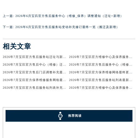
香港特别行政区铜锣湾区湾仔区轩尼诗道宝玑售后服务中心（需提前预约）
河南省安阳市文峰区解放大道宝玑售后服务中心（需提前预约）
上一篇:
2026年6月宝玑官方售后服务中心（维修_保养）调整通知（迁址+新增）
河南省鹤壁市淇滨区九州路宝玑售后服务中心（需提前预约）
下一篇:
2026年6月宝玑官方售后服务站变动补充修订最终一览（搬迁及新增）
河南省济源市沁园街道济水大道宝玑售后服务中心（需提前预约）
河南省焦作市解放区解放路宝玑售后服务中心（需提前预约）
相关文章
河南省开封市鼓楼区中山路宝玑售后服务中心（需提前预约）
2026年7月宝玑官方售后服务站迁址与新设点补充公示
2026年7月宝玑官方维修中心及保养服务中心最终迁移与增设全览确认
河南省洛阳市西工区中州中路与解放路交叉口宝玑售后服务中心（需提前预约）
2026年7月宝玑官方售后中心（维修）迁址及保养点新增说明
2026年7月宝玑官方售后服务中心（维修保养）迁址及新开补充通告原文内容
河南省漯河市源汇区交通路宝玑售后服务中心（需提前预约）
2026年7月宝玑官方售后门店调整补充最终说明（搬迁及新开）
2026年7月宝玑官方保养维修网络最终更新（含搬迁新增店面）确认终稿
河南省南阳市宛城区范蠡东路与南都路交叉口宝玑售后服务中心（需提前预约）
2026年7月宝玑官方保养维修服务网络最终扩容公告（迁址新开）确认定稿
2026年7月宝玑官方售后服务站列表最新版（迁址+新增）
河南省平顶山市卫东区建设路宝玑售后服务中心（需提前预约）
2026年7月宝玑官方售后服务站列表补充最终确认版（迁址+新增）
2026年7月宝玑官方维修中心及保养服务中心迁移与增设补充最终全览正式公开
河南省濮阳市大华龙区开州路绿城路交叉口宝玑售后服务中心（需提前预约）
河南省三门峡市湖滨区和平路宝玑售后服务中心（需提前预约）
河南省商丘市梁园区神火大道宝玑售后服务中心（需提前预约）
推荐阅读
河南省新乡市红旗区人民路宝玑售后服务中心（需提前预约）
河南省信阳市浉河区东方红大道宝玑售后服务中心（需提前预约）
河南省许昌市魏都区建安大道与八龙路交叉口宝玑售后服务中心（需提前预约）