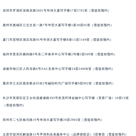
黑龙江省大庆市萨尔图区会战大街宝玑售后服务中心（需提前预约）
深圳市罗湖区深南东路5001号华润大厦写字楼17层1701室（需提前预约）
黑龙江省鹤岗市向阳区红军路宝玑售后服务中心（需提前预约）
黑龙江省黑河市爱辉区中央街宝玑售后服务中心（需提前预约）
惠州市惠城区江北文昌一路7号华贸大厦写字楼1座30层05室（需提前预约）
黑龙江省鸡西市鸡冠区红军路宝玑售后服务中心（需提前预约）
厦门市思明区湖滨东路95号华润大厦写字楼B座11层1104室（需提前预约）
黑龙江省佳木斯市向阳区长安路宝玑售后服务中心（需提前预约）
黑龙江省牡丹江市东安区太平路宝玑售后服务中心（需提前预约）
福州市晋安区横屿路9号东二环泰禾中心写字楼2号楼5层509室（需提前预约）
黑龙江省七台河市桃山区大同街宝玑售后服务中心（需提前预约）
黑龙江省齐齐哈尔市龙沙区龙华路宝玑售后服务中心（需提前预约）
成都市锦江区人民东路6号SAC东原中心写字楼24层2406B室（需提前预约）
黑龙江省双鸭山市尖山区新兴大街宝玑售后服务中心（需提前预约）
黑龙江省绥化市北林区新华街与康庄路交叉口宝玑售后服务中心（需提前预约）
重庆市江北区观音桥步行街2号融恒时代广场写字楼9层902室（需提前预约）
黑龙江省伊春市伊美区通河路宝玑售后服务中心（需提前预约）
长沙市芙蓉区定王台街道建湘路393号世茂环球金融中心写字楼（芙蓉广场）10层13室
吉林省白城市洮北区明仁南街宝玑售后服务中心（需提前预约）
（需提前预约）
吉林省白山市浑江区浑江大街宝玑售后服务中心（需提前预约）
吉林省吉林市船营区河南街宝玑售后服务中心（需提前预约）
郑州市二七区铭功路10号华润大厦写字楼29层2905室（需提前预约）
吉林省辽源市龙山区人民大街宝玑售后服务中心（需提前预约）
吉林省梅河口市新华街道梅河大街宝玑售后服务中心（需提前预约）
太原市迎泽区解放路15号亨得利名表服务中心（品牌授权店）3层整层（需提前预约）