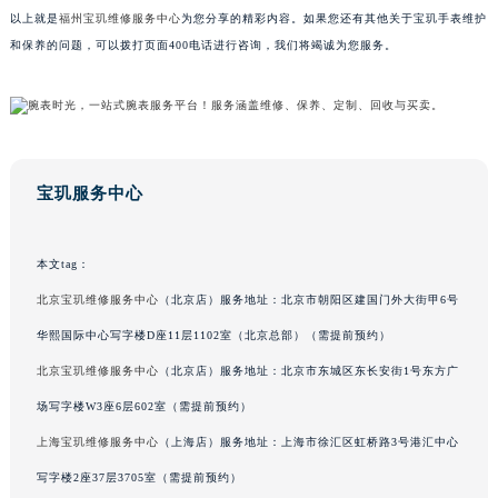
以上就是
福州宝玑维修服务中心
为您分享的精彩内容。如果您还有其他关于宝玑手表维护
广东省汕头市龙湖区长平路宝玑售后服务中心（需提前预约）
和保养的问题，可以拨打页面400电话进行咨询，我们将竭诚为您服务。
广东省汕尾市城区香洲街道园林社区翠园街宝玑售后服务中心（需提前预约）
广东省韶关市武江区芙蓉新区与老城中心交汇处宝玑售后服务中心（需提前预约）
广东省深圳市罗湖区深南东路5001号华润大厦17层1701室宝玑售后服务中心（需提前预约）
广东省阳江市江城区东风一路宝玑售后服务中心（需提前预约）
广东省云浮市云城区金山路宝玑售后服务中心（需提前预约）
宝玑服务中心
广东省湛江市赤坎区观海北路宝玑售后服务中心（需提前预约）
广东省肇庆市端州区信安大道与砚都大道交汇处宝玑售后服务中心（需提前预约）
本文tag：
广西壮族自治区百色市右江区中山二路宝玑售后服务中心（需提前预约）
北京宝玑维修服务中心
（北京店）服务地址：北京市朝阳区建国门外大街甲6号
广西壮族自治区北海市海城区北京路宝玑售后服务中心（需提前预约）
广西壮族自治区崇左市江州区石景林街道友谊大道与丽川路交汇处宝玑售后服务中心（需提前预约）
华熙国际中心写字楼D座11层1102室（北京总部）（需提前预约）
广西壮族自治区防城港市港口区金花茶大道宝玑售后服务中心（需提前预约）
北京宝玑维修服务中心
（北京店）服务地址：北京市东城区东长安街1号东方广
广西壮族自治区贵港市港北区港城街道布山大道与仙衣路交叉口宝玑售后服务中心（需提前预约）
场写字楼W3座6层602室（需提前预约）
广西壮族自治区桂林市秀峰区红岭路宝玑售后服务中心（需提前预约）
上海宝玑维修服务中心
（上海店）服务地址：上海市徐汇区虹桥路3号港汇中心
广西壮族自治区河池市金城江区金城江街道朝阳路宝玑售后服务中心（需提前预约）
写字楼2座37层3705室（需提前预约）
广西壮族自治区贺州市八步区城东街道灵峰南路宝玑售后服务中心（需提前预约）