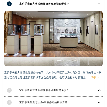
1
宝玑手表官方售后维修服务点地址在哪呢？
河南省郑州市二七区民主路10号华润大厦29层2905室宝玑售后服务中心（需提前预约）
河南省周口市川汇区七一路宝玑售后服务中心（需提前预约）
河南省驻马店市驿城区乐山大道与置地大道交叉口宝玑售后服务中心（需提前预约）
湖北省鄂州市鄂城区文星大道宝玑售后服务中心（需提前预约）
湖北省黄冈市黄州区赤壁大道宝玑售后服务中心（需提前预约）
湖北省黄石市黄石港区武汉路宝玑售后服务中心（需提前预约）
湖北省荆门市东宝中天街步行街宝玑售后服务中心（需提前预约）
湖北省荆州市荆州区荆中路宝玑售后服务中心（需提前预约）
湖北省十堰市茅箭区人民北路宝玑售后服务中心（需提前预约）
湖北省随州市曾都区青年路宝玑售后服务中心（需提前预约）
湖北省咸宁市咸安区长安大道宝玑售后服务中心（需提前预约）
宝玑手表官方售后维修服务点位于：北京市朝阳区及上海市黄浦区。详细的地址与联
系电话您可以通过宝玑官网或官方公众号获取，也可以拨打本站页面上......
详情 >
湖北省襄阳市樊城区长虹路与人民路交叉口宝玑售后服务中心（需提前预约）
湖北省孝感市孝南区复兴大道宝玑售后服务中心（需提前预约）
2
宝玑手表官方售后维修服务点电话是多少？
湖北省宜昌市西陵区夷陵大道与港窑路宝玑售后服务中心（需提前预约）
湖南省常德市武陵区人民路宝玑售后服务中心（需提前预约）
3
宝玑手表停走怎么办-手表停走的解决方法
湖南省郴州市北湖区国庆北路宝玑售后服务中心（需提前预约）