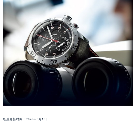
澳门特别行政区花王堂区大三巴商圈宝玑售后服务中心（需提前预约）
澳门特别行政区嘉模堂区官也街宝玑售后服务中心（需提前预约）
澳门省路氹城市金光大道宝玑售后服务中心（需提前预约）
澳门特别行政区望德堂区塔石广场宝玑售后服务中心（需提前预约）
福建省福州市鼓楼区五四路128-1号恒力城写字楼15层03室宝玑售后服务中心（需提前预约）
福建省厦门市思明区湖滨东路95号万象城华润大厦B座11层1104室宝玑售后服务中心（需提前预约）
广东省潮州市潮安区新风路与潮汕路交汇处宝玑售后服务中心（需提前预约）
广东省广州市天河区天河路230号万菱汇国际中心A塔7层704室宝玑售后服务中心（需提前预约）
广东省广州市越秀区环市东路371-375号世界贸易中心大厦南塔15层1507室宝玑售后服务中心（需提前预约）
广东省河源市源城区越王大道宝玑售后服务中心（需提前预约）
广东省惠州市惠城区江北文昌一路7号华贸大厦1座30层3005室宝玑售后服务中心（需提前预约）
广东省江门市蓬江区广场西路宝玑售后服务中心（需提前预约）
广东省揭阳市榕城进贤门步行街宝玑售后服务中心（需提前预约）
广东省茂名市电白区水东街道迎宾大道宝玑售后服务中心（需提前预约）
最后更新时间：2026年6月15日
广东省梅州市梅江区金燕大道宝玑售后服务中心（需提前预约）
广东省清远市清城区湖西路宝玑售后服务中心（需提前预约）