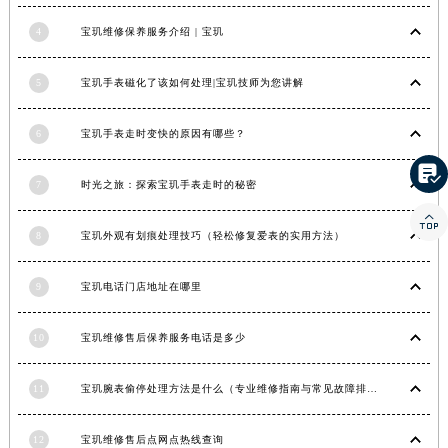
湖南省衡阳市雁峰区解放路宝玑售后服务中心（需提前预约）
4
宝玑维修保养服务介绍 | 宝玑
湖南省怀化市鹤城区迎丰中路宝玑售后服务中心（需提前预约）
湖南省娄底市娄星区长青街宝玑售后服务中心（需提前预约）
5
宝玑手表磁化了该如何处理|宝玑技师为您讲解
湖南省邵阳市双清区东风路宝玑售后服务中心（需提前预约）
湖南省湘潭市雨湖区莲城大道宝玑售后服务中心（需提前预约）
6
宝玑手表走时变快的原因有哪些？
湖南省益阳市赫山区桃花仑路宝玑售后服务中心（需提前预约）

7
时光之旅：探索宝玑手表走时的秘密
湖南省永州市冷水滩区永州大道与中兴路交叉口宝玑售后服务中心（需提前预约）

湖南省岳阳市岳阳楼区东茅岭路宝玑售后服务中心（需提前预约）
8
宝玑外观有划痕处理技巧（轻松修复爱表的实用方法）
湖南省张家界市永定区解放路宝玑售后服务中心（需提前预约）
湖南省长沙市芙蓉区建湘路393号世茂环球金融中心写字楼10层1013室宝玑售后服务中心（需提前预约）
9
宝玑电话门店地址在哪里
湖南省株洲市芦淞区建设南路宝玑售后服务中心（需提前预约）
甘肃省白银市白银区北京路宝玑售后服务中心（需提前预约）
10
宝玑维修售后保养服务电话是多少
甘肃省定西市安定区解放路宝玑售后服务中心（需提前预约）
甘肃省敦煌市沙州镇阳关中路宝玑售后服务中心（需提前预约）
11
宝玑腕表偷停处理方法是什么（专业维修指南与常见故障排查）
甘肃省合作市人民街宝玑售后服务中心（需提前预约）
12
宝玑维修售后点网点热线查询
甘肃省嘉峪关市雄关区新华中路宝玑售后服务中心（需提前预约）