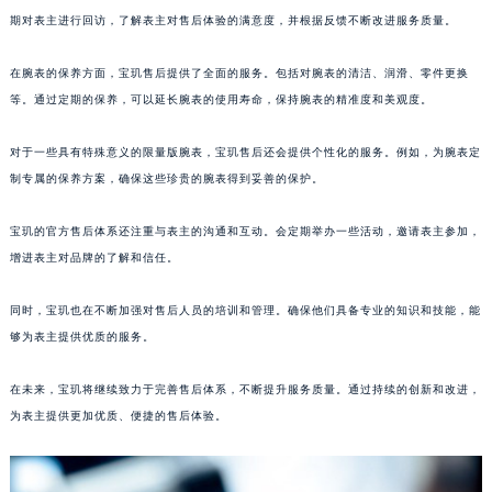
期对表主进行回访，了解表主对售后体验的满意度，并根据反馈不断改进服务质量。
山东省枣庄市滕州市北辛路与善国路交叉口宝玑售后服务中心（需提前预约）
山东省淄博市张店区金晶大道宝玑售后服务中心（需提前预约）
在腕表的保养方面，宝玑售后提供了全面的服务。包括对腕表的清洁、润滑、零件更换
上海市黄浦区南京东路299号宏伊国际广场写字楼8层806室宝玑售后服务中心（需提前预约）
等。通过定期的保养，可以延长腕表的使用寿命，保持腕表的精准度和美观度。
上海市徐汇区虹桥路3号港汇中心2座37层3705室宝玑售后服务中心（需提前预约）
浙江省杭州市上城区钱江路1366号华润大厦A座5层503-5室宝玑售后服务中心（需提前预约）
对于一些具有特殊意义的限量版腕表，宝玑售后还会提供个性化的服务。例如，为腕表定
浙江省湖州市吴兴区劳动路宝玑售后服务中心（需提前预约）
制专属的保养方案，确保这些珍贵的腕表得到妥善的保护。
浙江省嘉兴市南湖区广益路705号嘉兴世界贸易中心A座13层1304室宝玑售后服务中心（需提前预约）
宝玑的官方售后体系还注重与表主的沟通和互动。会定期举办一些活动，邀请表主参加，
浙江省金华市金东区东市南街777号金华万达广场4号楼22楼2209室宝玑售后服务中心（需提前预约）
增进表主对品牌的了解和信任。
浙江省丽水市莲都区解放街宝玑售后服务中心（需提前预约）
浙江省宁波市江北区大闸南路500号来福士广场办公楼20层2009室宝玑售后服务中心（需提前预约）
同时，宝玑也在不断加强对售后人员的培训和管理。确保他们具备专业的知识和技能，能
浙江省衢州市柯城区上街宝玑售后服务中心（需提前预约）
够为表主提供优质的服务。
浙江省绍兴市越城区胜利东路379号世茂天际中心写字楼8层805室宝玑售后服务中心（需提前预约）
在未来，宝玑将继续致力于完善售后体系，不断提升服务质量。通过持续的创新和改进，
浙江省舟山市定海区解放东路宝玑售后服务中心（需提前预约）
为表主提供更加优质、便捷的售后体验。
澳门特别行政区大堂区议事亭前地（新马路）宝玑售后服务中心（需提前预约）
澳门特别行政区风顺堂区南湾大马路宝玑售后服务中心（需提前预约）
澳门特别行政区花地玛堂区关闸广场宝玑售后服务中心（需提前预约）