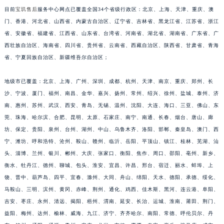
目前
宝玑售后
服务中心网点已覆盖全国34个省级行政区：北京、上海、天津、重庆、澳
安徽省滁州市琅琊区南谯北路宝玑售后服务中心（需提前预约）
门、香港、河北省、山西省、内蒙古自治区、辽宁省、吉林省、黑龙江省、江苏省、浙江
安徽省阜阳市颍州区颍州北路宝玑售后服务中心（需提前预约）
省、安徽省、福建省、江西省、山东省、台湾省、河南省、湖北省、湖南省、广东省、广
安徽省淮北市相山区淮海路宝玑售后服务中心（需提前预约）
西壮族自治区、海南省、四川省、贵州省、云南省、西藏自治区、陕西省、甘肃省、青海
安徽省淮南市田家庵区国庆中路宝玑售后服务中心（需提前预约）
省、宁夏回族自治区、新疆维吾尔自治区；
安徽省黄山市屯溪区黄山西路宝玑售后服务中心（需提前预约）
安徽省六安市金安区解放中路宝玑售后服务中心（需提前预约）
地级市已覆盖：北京、上海、广州、深圳、成都、杭州、天津、南京、重庆、郑州、长
沙、宁波、厦门、福州、南昌、金华、嘉兴、扬州、常州、绍兴、徐州、盐城、泰州、济
安徽省马鞍山市雨山区湖南西路宝玑售后服务中心（需提前预约）
南、惠州、苏州、武汉、西安、青岛、无锡、温州、沈阳、大连、海口、三亚、佛山、东
安徽省宿州市埇桥区人民中路宝玑售后服务中心（需提前预约）
莞、珠海、哈尔滨、合肥、昆明、太原、石家庄、南宁、南通、长春、烟台、唐山、廊
安徽省铜陵市铜官区石城大道宝玑售后服务中心（需提前预约）
坊、保定、贵阳、泉州、台州、湖州、中山、乌鲁木齐、洛阳、邯郸、秦皇岛、澳门、西
安徽省芜湖市镜湖区中山路步行街宝玑售后服务中心（需提前预约）
宁、潍坊、呼和浩特、沧州、鞍山、赣州、临沂、岳阳、平顶山、镇江、桂林、芜湖、汕
安徽省宣城市宣州区叠嶂西路宝玑售后服务中心（需提前预约）
头、淄博、兰州、银川、郴州、大庆、张家口、衡阳、焦作、周口、邵阳、亳州、新乡、
福建省龙岩市新罗区九一南路宝玑售后服务中心（需提前预约）
衡水、牡丹江、德州、聊城、包头、淮安、宜昌、许昌、邢台、宿迁、丽水、蚌埠、上
饶、晋中、葫芦岛、四平、宜春、滁州、大同、舟山、绵阳、天水、德阳、承德、绥化、
福建省南平市建阳区人民西路宝玑售后服务中心（需提前预约）
马鞍山、三明、滨州、黄冈、赤峰、荆州、通化、鸡西、佳木斯、黑河、连云港、阜阳、
福建省宁德市蕉城区天湖东路宝玑售后服务中心（需提前预约）
吉安、枣庄、永州、清远、揭阳、梧州、渭南、延安、长治、运城、淮南、莆田、荆门、
福建省莆田市城厢区霞林街道荔华东大道宝玑售后服务中心（需提前预约）
益阳、梅州、达州、榆林、威海、九江、济宁、齐齐哈尔、南阳、常德、呼伦贝尔、丹
福建省三明市三元区东乾二路宝玑售后服务中心（需提前预约）