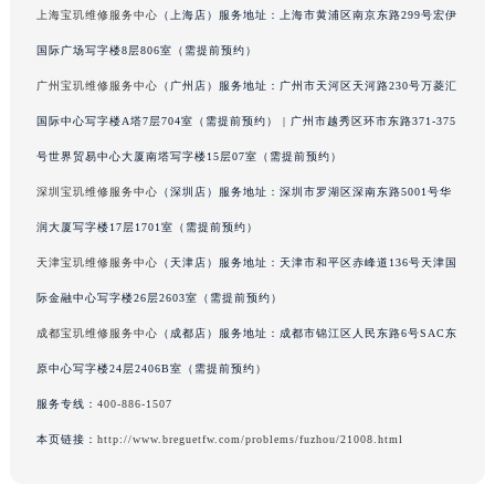
上海宝玑维修服务中心
（上海店）服务地址：上海市黄浦区南京东路299号宏伊
广西壮族自治区来宾市兴宾区桂中大道宝玑售后服务中心（需提前预约）
国际广场写字楼8层806室（需提前预约）
广西壮族自治区柳州市城中区中山中路宝玑售后服务中心（需提前预约）
广西壮族自治区钦州市钦南区金海湾东大街宝玑售后服务中心（需提前预约）
广州宝玑维修服务中心
（广州店）服务地址：广州市天河区天河路230号万菱汇
广西壮族自治区梧州市万秀区龙湖镇高旺路宝玑售后服务中心（需提前预约）
国际中心写字楼A塔7层704室（需提前预约） | 广州市越秀区环市东路371-375
广西壮族自治区玉林市玉州区金玉路宝玑售后服务中心（需提前预约）
号世界贸易中心大厦南塔写字楼15层07室（需提前预约）
海南省儋州市儋州市那大镇兰洋北路宝玑售后服务中心（需提前预约）
深圳宝玑维修服务中心
（深圳店）服务地址：深圳市罗湖区深南东路5001号华
海南省东方市八所镇解放西路宝玑售后服务中心（需提前预约）
润大厦写字楼17层1701室（需提前预约）
海南省琼海市嘉积镇东风路宝玑售后服务中心（需提前预约）
天津宝玑维修服务中心
（天津店）服务地址：天津市和平区赤峰道136号天津国
海南省三沙市西沙区西沙群岛永兴岛北京路宝玑售后服务中心（需提前预约）
际金融中心写字楼26层2603室（需提前预约）
海南省三亚市吉阳区迎宾路宝玑售后服务中心（需提前预约）
海南省万宁市万城镇解放路宝玑售后服务中心（需提前预约）
成都宝玑维修服务中心
（成都店）服务地址：成都市锦江区人民东路6号SAC东
海南省文昌市文城镇教育东路宝玑售后服务中心（需提前预约）
原中心写字楼24层2406B室（需提前预约）
海南省五指山市通什镇三月三大道宝玑售后服务中心（需提前预约）
服务专线：
400-886-1507
香港特别行政区尖沙咀区油尖旺区广东道宝玑售后服务中心（需提前预约）
本页链接：
http://www.breguetfw.com/problems/fuzhou/21008.html
香港特别行政区金钟区中西区金钟道宝玑售后服务中心（需提前预约）
香港特别行政区九龙区油尖旺区弥敦道宝玑售后服务中心（需提前预约）