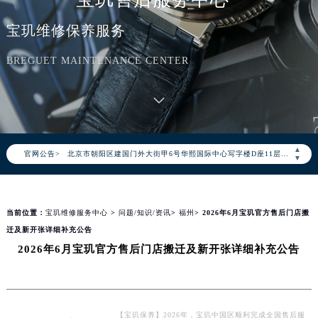
宝玑维修保养服务
BREGUET MAINTENANCE CENTER
2026年8月宝玑中国区售后服务网络优化升级公告
2026年8月宝玑全国官方售后客户服务热线：400-886-1507
宝玑官方全国统一服务热线400-886-1507，服务覆盖中国大陆、香港、澳门、台湾全部区域（非大陆需加拨“+86”）
2026年8月宝玑售后服务中心最新网点地址：
▲
官网公告>
北京市朝阳区建国门外大街甲6号华熙国际中心写字楼D座11层1102室（北京总部）（需提前预约）
▼
北京市东城区东长安街1号东方广场写字楼W3座6层602室（需提前预约）
天津市和平区赤峰道136号天津国际金融中心写字楼26层2603室（需提前预约）
当前位置：
宝玑维修服务中心
>
问题/知识/资讯
>
福州
> 2026年6月宝玑官方售后门店搬
上海市徐汇区虹桥路3号港汇中心写字楼2座37层3705室（需提前预约）
迁及新开张详细补充公告
上海市黄浦区南京东路299号宏伊国际广场写字楼8层806室（需提前预约）
2026年6月宝玑官方售后门店搬迁及新开张详细补充公告
南京市秦淮区中山南路1号（新街口）南京中心写字楼22层C1-1室（需提前预约）
常州市新北区龙锦路1590号现代传媒中心写字楼5号楼10层1008室（需提前预约）
徐州市鼓楼区淮海东路29号苏宁广场IFC国际金融中心写字楼35层3508室（需提前预约）
扬州市邗江区国展路29号星耀天地写字楼1号楼18层1803室（需提前预约）
【宝玑保养】2026年，宝玑中国区顺利完成全国售后服