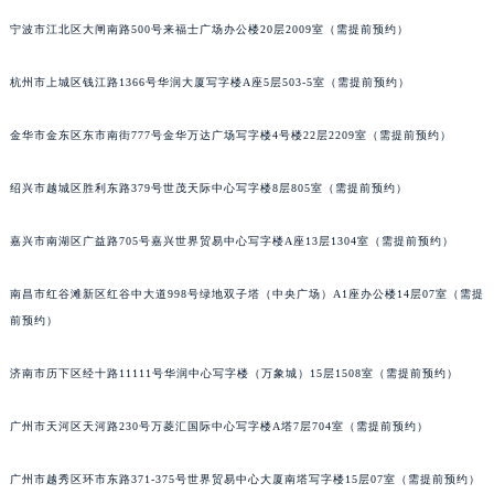
南宁市青秀区金湖路59号地王大厦12楼1224室（需提前预约）
宁波市江北区大闸南路500号来福士广场办公楼20层2009室（需提前预约）
合肥市蜀山区潜山路111号万象城华润大厦B座12楼03室（需提前预约）
杭州市上城区钱江路1366号华润大厦写字楼A座5层503-5室（需提前预约）
泉州市丰泽区宝洲路729号浦西万达中心写字楼A座7楼709室（需提前预约）
青岛市南区山东路6号华润大厦B座22层04室（需提前预约）
金华市金东区东市南街777号金华万达广场写字楼4号楼22层2209室（需提前预约）
烟台市芝罘区胜利路139号万达金融中心A座907室（需提前预约）
长春市朝阳区西安大路727号中银大厦A座(旺进大厦)18层09室（需提前预约）
绍兴市越城区胜利东路379号世茂天际中心写字楼8层805室（需提前预约）
贵阳市南明区都司高架桥路33号亨特国际金融中心14楼14D（需提前预约）
昆明市盘龙区北京路928号同德昆明广场写字楼10层06室（需提前预约）
嘉兴市南湖区广益路705号嘉兴世界贸易中心写字楼A座13层1304室（需提前预约）
石家庄市长安区中山东路39号勒泰中心写字楼B座13层07室（需提前预约）
南昌市红谷滩新区红谷中大道998号绿地双子塔（中央广场）A1座办公楼14层07室（需提
西安市碑林区南关正街88号华侨城长安国际中心E座6楼10室（需提前预约）
前预约）
海口市龙华区金贸东路5号海口华润大厦B座17层1707室（需提前预约）
唐山市路南区新华东道100号万达广场写字楼A座10层1002室（需提前预约）
济南市历下区经十路11111号华润中心写字楼（万象城）15层1508室（需提前预约）
台州市椒江区东海大道1800号腾达中心东1幢20楼2002室（需提前预约）
内蒙古自治区呼和浩特市玉泉区大学西街70号华润万象城写字楼（鄂尔多斯大厦）23层2326室（需提前预约）
广州市天河区天河路230号万菱汇国际中心写字楼A塔7层704室（需提前预约）
甘肃省兰州市七里河区西津西路16号兰州中心写字楼21层2102室（需提前预约）
广州市越秀区环市东路371-375号世界贸易中心大厦南塔写字楼15层07室（需提前预约）
重庆市解放碑渝中区民权路28号英利国际金融中心写字楼20层01室（需提前预约）