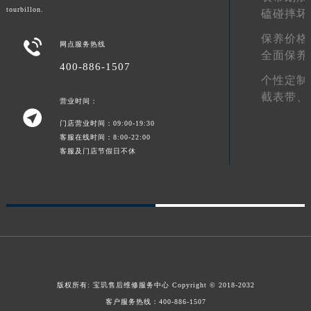
tourbillon.
磕碰摔坏
新疆维吾尔自治区阿拉尔市胜利大道宝玑售后服务中心（需提前预约）
新疆维吾尔自治区阿拉山口市友好路宝玑售后服务中心（需提前预约）
保养价格

网点服务热线
全面保养
新疆维吾尔自治区阿勒泰市解放路宝玑售后服务中心（需提前预约）
400-886-1507
新疆维吾尔自治区阿图什市光明路宝玑售后服务中心（需提前预约）
个性定制
新疆维吾尔自治区白杨市军垦路宝玑售后服务中心（需提前预约）
截表带、
营业时间：

新疆维吾尔自治区北屯市团结路宝玑售后服务中心（需提前预约）
门店营业时间：09:00-19:30
新疆维吾尔自治区博乐市博乐市北京路宝玑售后服务中心（需提前预约）
客服在线时间：8:00-22:00
新疆维吾尔自治区昌吉市延安北路宝玑售后服务中心（需提前预约）
客服及门店节假日不休
新疆维吾尔自治区阜康市博峰路宝玑售后服务中心（需提前预约）
新疆维吾尔自治区哈密市伊州区建国北路宝玑售后服务中心（需提前预约）
新疆维吾尔自治区和田市和田市北京西路宝玑售后服务中心（需提前预约）
新疆维吾尔自治区胡杨河市胡杨河市胡杨路宝玑售后服务中心（需提前预约）
新疆维吾尔自治区霍尔果斯市亚欧北路宝玑售后服务中心（需提前预约）
新疆维吾尔自治区喀什市解放北路宝玑售后服务中心（需提前预约）
版权所有:
宝玑售后维修服务中心
Copyright © 2018-2032
新疆维吾尔自治区可克达拉市幸福路宝玑售后服务中心（需提前预约）
客户服务热线：
400-886-1507
新疆维吾尔自治区克拉玛依市克拉玛依区友谊路宝玑售后服务中心（需提前预约）