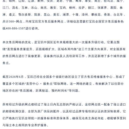
东、锦州、辽阳、辽源、衢州、安庆、龙岩、宁德、鹰潭、泰安、商丘、驻马店、咸宁、
福建省漳州市龙文区步港路宝玑售后服务中心（需提前预约）
江门、茂名、玉林、乐山、南充、雅安、宝鸡、柳州、拉萨、丽江、张家界、襄阳、株
江苏省常州市新北区龙锦路1590号现代传媒中心5号楼10层1008室宝玑售后服务中心（需提前预约）
洲、遵义、鄂尔多斯、阳泉、昆山、黄石、湘潭、十堰、漳州、攀枝花、香港、台北等，
共计360+网点，均有宝玑官方售后服务网点，详细信息需拨打宝玑全国官方售后服务热
江苏省淮安市清江浦区淮海北路宝玑售后服务中心（需提前预约）
线400-886-1507进行咨询。
江苏省连云港市海州区通灌北路宝玑售后服务中心（需提前预约）
江苏省南京市秦淮区中山南路1号南京中心22层22-C1-C3室宝玑售后服务中心（需提前预约）
本次售后网络的优化，是宝玑中国区近年来规模最大的一次服务升级行动。它重点围
江苏省宿迁市宿城区西湖路宝玑售后服务中心（需提前预约）
绕“直营服务质量提升、店面规模扩大、区域布局均衡”这三个主要方向展开。对全国原有
江苏省泰州市海陵区永定东路399号置地商务中心东塔（华润万象城）17层1706室宝玑售后服务中心（需提前预约）
的售后网点进行了装修更新、设备换代以及人员培训等工作，并且还新增了多个城市的服
江苏省徐州市鼓楼区淮海东路29号苏宁广场IFC国际金融中心35层3508室宝玑售后服务中心（需提前预约）
务点。
江苏省盐城市盐都区世纪大道5号盐城金融城写字楼1号楼16层1604室宝玑售后服务中心（需提前预约）
截至2026年6月，宝玑已经在全国多个省级行政区设立了官方售后维修服务中心，形成了
江苏省扬州市邗江区国展路29号星耀天地写字楼1号楼18层1803室宝玑售后服务中心（需提前预约）
覆盖多个区域的“直营中心 + 服务点”双轨网络。这一网络的建立，有效解决了以往部分
江苏省镇江市京口区中山东路宝玑售后服务中心（需提前预约）
地区存在的“售后困难、距离较远、预约时间长”等问题。
江西省抚州市临川区赣东大道宝玑售后服务中心（需提前预约）
江西省赣州市章贡区文清路宝玑售后服务中心（需提前预约）
所有经过升级的网点都经过了瑞士日内瓦总部的严格认证。这些网点统一配备了瑞士进口
江西省吉安市吉州区井冈山大道宝玑售后服务中心（需提前预约）
的精密检测仪器、全部为原厂供应的配件，以及经过品牌专项培训认证的资深制表师。它
们严格执行宝玑全球统一的服务标准和质保体系，确保无论表主身处何处，都能够享受到
江西省景德镇市珠山区珠山中路宝玑售后服务中心（需提前预约）
与瑞士本土相同的专业养护服务。
江西省九江市浔阳区浔阳路宝玑售后服务中心（需提前预约）