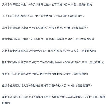
天津市和平区赤峰道136号天津国际金融中心写字楼26层2603室（需提前预约）
重庆市江北区观音桥步行街2号融恒时代广场写字楼9层902室（需提前预约）
长沙市芙蓉区定王台街道建湘路393号世茂环球金融中心写字楼（芙蓉广场）10层13室（需提前预约）
上海市徐汇区虹桥路3号港汇中心写字楼2座37层3705室（需提前预约）
郑州市二七区铭功路10号华润大厦写字楼29层2905室（需提前预约）
太原市迎泽区解放路15号亨得利名表服务中心（品牌授权店）3层整层（需提前预约）
上海市黄浦区南京东路299号宏伊国际广场写字楼8层806室（需提前预约）
沈阳市沈河区中街路137号亨得利名表服务中心（品牌授权店）1层整层（需提前预约）
沈阳市沈河区中街路83号亨得利名表服务中心（品牌授权店）1层整层（需提前预约）
南京市秦淮区中山南路1号（新街口）南京中心写字楼22层C1-1室（需提前预约）
乌鲁木齐市天山区红山路26号时代广场（CCMALL）C座17层17-B（需提前预约）
常州市新北区龙锦路1590号现代传媒中心写字楼5号楼10层1008室（需提前预约）
温州市鹿城区锦绣路1067号置信广场10层1015室（需提前预约）
哈尔滨市道里区友谊西路600号富力中心T2座写字楼29层03室（需提前预约）
徐州市鼓楼区淮海东路29号苏宁广场IFC国际金融中心写字楼35层3508室（需提前预约）
大连市中山区人民路15号国际金融大厦7层G室（需提前预约）
佛山市禅城区季华五路57号万科金融中心C座12层1205室（需提前预约）
扬州市邗江区国展路29号星耀天地写字楼1号楼18层1803室（需提前预约）
东莞市东城街道鸿福东路1号民盈国贸中心T1写字楼9层907室（需提前预约）
盐城市盐都区世纪大道5号盐城金融城写字楼1号楼16层1604室（需提前预约）
无锡市梁溪区人民中路139号恒隆广场写字楼1座11层1104室（需提前预约）
南通市崇川区工农路57号圆融广场写字楼16层1603室（需提前预约）
泰州市海陵区永定东路399号置地商务中心东塔写字楼（华润万象城）17层1706室（需提
苏州市苏州工业园区星港街199号苏州中心办公楼C座22层08室（需提前预约）
前预约）
武汉市江汉区解放大道686号世界贸易大厦38层09室（需提前预约）