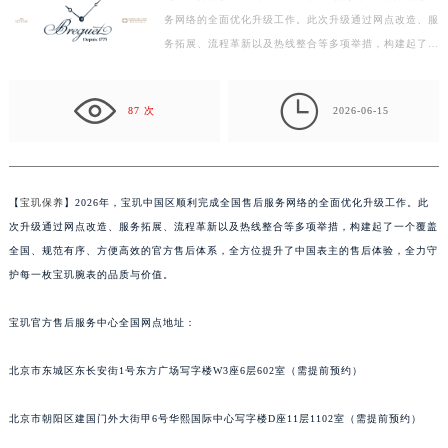
务网络的全面优化升级工作。此次升级通过网点改造、服
盐城市盐都区世纪大道5号盐城金融城写字楼1号楼16层1604室（需提前预约）
务拓展、流程革新以及热线整合等多项举措，构建起了一
泰州市海陵区永定东路399号置地商务中心东塔写字楼（华润万象城）17层1706室（需提前预约）
个覆盖全国、规范有序、方便高效的官方售后体系，全
宁波市江北区大闸南路500号来福士广场办公楼20层2009室（需提前预约）
方…

杭州市上城区钱江路1366号华润大厦写字楼A座5层503-5室（需提前预约）
87 次
2026-06-15
金华市金东区东市南街777号金华万达广场写字楼4号楼22层2209室（需提前预约）
绍兴市越城区胜利东路379号世茂天际中心写字楼8层805室（需提前预约）
嘉兴市南湖区广益路705号嘉兴世界贸易中心写字楼A座13层1304室（需提前预约）
【
宝玑保养
】2026年，宝玑中国区顺利完成全国售后服务网络的全面优化升级工作。此
南昌市红谷滩新区红谷中大道998号绿地双子塔（中央广场）A1座办公楼14层07室（需提前预约）
次升级通过网点改造、服务拓展、流程革新以及热线整合等多项举措，构建起了一个覆盖
济南市历下区经十路11111号华润中心写字楼（万象城）15层1508室（需提前预约）
全国、规范有序、方便高效的官方售后体系，全方位提升了中国表主的售后体验，全力守
广州市天河区天河路230号万菱汇国际中心写字楼A塔7层704室（需提前预约）
护每一枚宝玑腕表的品质与价值。
广州市越秀区环市东路371-375号世界贸易中心大厦南塔写字楼15层07室（需提前预约）
宝玑官方售后服务中心全国网点地址：
深圳市罗湖区深南东路5001号华润大厦写字楼17层1701室（需提前预约）
惠州市惠城区江北文昌一路7号华贸大厦写字楼1座30层05室（需提前预约）
北京市东城区东长安街1号东方广场写字楼W3座6层602室（需提前预约）
厦门市思明区湖滨东路95号华润大厦写字楼B座11层1104室（需提前预约）
福州市鼓楼区五四路128-1号恒力城写字楼15层03室（需提前预约）
北京市朝阳区建国门外大街甲6号华熙国际中心写字楼D座11层1102室（需提前预约）
成都市锦江区人民东路6号SAC东原中心写字楼24层2406B室（需提前预约）