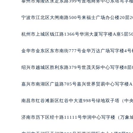
泰州市海陵区永定东路399号置地商务中心东塔写字楼
南宁市青秀区金湖路59号地王大厦12
合肥市蜀山区潜山路111号万象城华润
宁波市江北区大闸南路500号来福士广场办公楼20层2
泉州市丰泽区宝洲路729号浦西万达中
青岛市南区山东路6号华润大厦B座2
杭州市上城区钱江路1366号华润大厦写字楼A座5层5
烟台市芝罘区胜利路139号万达金融中
长春市朝阳区西安大路727号中银大厦
金华市金东区东市南街777号金华万达广场写字楼4号楼
贵阳市南明区都司高架桥路33号亨特
昆明市盘龙区北京路928号同德昆明
绍兴市越城区胜利东路379号世茂天际中心写字楼8层
石家庄市长安区中山东路39号勒泰中
西安市碑林区南关正街88号华侨城长
嘉兴市南湖区广益路705号嘉兴世界贸易中心写字楼A座
海口市龙华区金贸东路5号海口华润大厦
唐山市路南区新华东道100号万达广场
南昌市红谷滩新区红谷中大道998号绿地双子塔（中央广
台州市椒江区东海大道1800号腾达中
内蒙古自治区呼和浩特市玉泉区大学西
济南市历下区经十路11111号华润中心写字楼（万象城
甘肃省兰州市七里河区西津西路16号兰
重庆市解放碑渝中区民权路28号英利