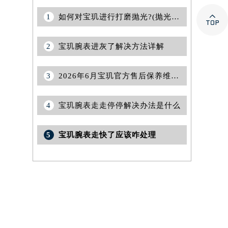

1
如何对宝玑进行打磨抛光?(抛光保养)
2
宝玑腕表进灰了解决方法详解
3
2026年6月宝玑官方售后保养维修中心变动正式文件对外公示
4
宝玑腕表走走停停解决办法是什么
5
宝玑腕表走快了应该咋处理