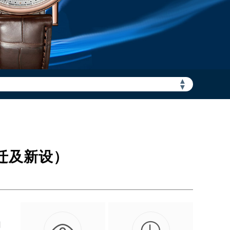
▲
加拨“+86”）
▼
搬迁及新设）
网