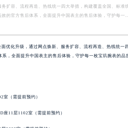
服务扩容、流程再造、热线统一四大举措，构建覆盖全国、标准
字楼1号楼16层1604室（需提前预约）
务中心东塔写字楼（华润万象城）17层1706室（需提前预约）
高效的官方售后体系，全面提升中国表主的售后体验，守护每一
场办公楼20层2009室（需提前预约）
写字楼A座5层503-5室（需提前预约）
广场写字楼4号楼22层2209室（需提前预约）
络全面优化升级，通过网点焕新、服务扩容、流程再造、热线统一
际中心写字楼8层805室（需提前预约）
易中心写字楼A座13层1304室（需提前预约）
体系，全面提升中国表主的售后体验，守护每一枚宝玑腕表的品
绿地双子塔（中央广场）A1座办公楼14层07室（需提前预约）
心写字楼（万象城）15层1508室（需提前预约）
际中心写字楼A塔7层704室（需提前预约）
世界贸易中心大厦南塔写字楼15层07室（需提前预约）
厦写字楼17层1701室（需提前预约）
02室（需提前预约）
厦写字楼1座30层05室（需提前预约）
字楼B座11层1104室（需提前预约）
座11层1102室（需提前预约）
写字楼15层03室（需提前预约）
心写字楼24层2406B室（需提前预约）