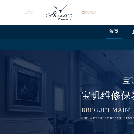
首页
宝
宝玑维修保
BREGUET MAINT
CHINA BREGUET REPAIR CENTE