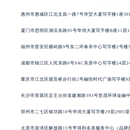
吉林省四平市铁东区紫气大路与南九
惠州市惠城区江北文昌一路7号华贸大厦写字楼1座30
吉林省松原市宁江区五环大街宝玑售
吉林省通化市东昌区环通乡江南大街
厦门市思明区湖滨东路95号华润大厦写字楼B座11层1
吉林省延边市延吉市解放路宝玑售后
辽宁省鞍山市铁东区站前街宝玑售后
福州市晋安区横屿路9号东二环泰禾中心写字楼2号楼5
辽宁省本溪市平山区胜利路宝玑售后
辽宁省朝阳市双塔区新华路宝玑售后
成都市锦江区人民东路6号SAC东原中心写字楼24层2
辽宁省丹东市振兴区七经街宝玑售后
辽宁省抚顺市新抚区东一路宝玑售后
重庆市江北区观音桥步行街2号融恒时代广场写字楼9层
辽宁省阜新市海州区解放大街宝玑售
辽宁省葫芦岛市连山区中央路宝玑售
长沙市芙蓉区定王台街道建湘路393号世茂环球金融中
辽宁省锦州市古塔区中央大街宝玑售
辽宁省辽阳市白塔区新运大街宝玑售
郑州市二七区铭功路10号华润大厦写字楼29层2905
辽宁省盘锦市兴隆台区石油大街宝玑
辽宁省铁岭市银州区南马路宝玑售后
太原市迎泽区解放路15号亨得利名表服务中心（品牌
辽宁省营口市站前区市府路与渤海大