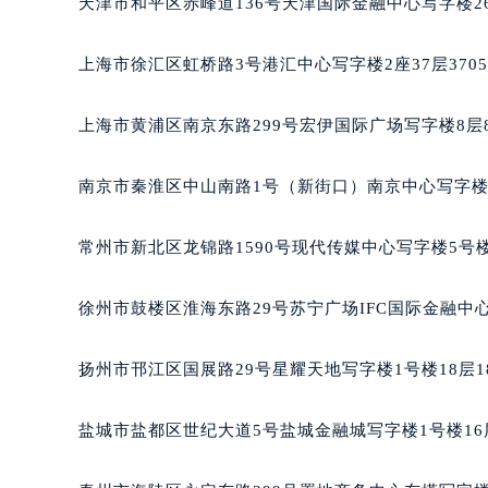
天津市和平区赤峰道136号天津国际金融中心写字楼26
重庆市江北区观音桥步行街2号融恒时
长沙市芙蓉区定王台街道建湘路393
上海市徐汇区虹桥路3号港汇中心写字楼2座37层370
郑州市二七区铭功路10号华润大厦写字
太原市迎泽区解放路15号亨得利名
上海市黄浦区南京东路299号宏伊国际广场写字楼8层
沈阳市沈河区中街路137号亨得利名
沈阳市沈河区中街路83号亨得利名
南京市秦淮区中山南路1号（新街口）南京中心写字楼2
乌鲁木齐市天山区红山路26号时代广场
温州市鹿城区锦绣路1067号置信广场
常州市新北区龙锦路1590号现代传媒中心写字楼5号楼
哈尔滨市道里区友谊西路600号富力中
大连市中山区人民路15号国际金融大
徐州市鼓楼区淮海东路29号苏宁广场IFC国际金融中心
佛山市禅城区季华五路57号万科金融中
东莞市东城街道鸿福东路1号民盈国贸
扬州市邗江区国展路29号星耀天地写字楼1号楼18层1
无锡市梁溪区人民中路139号恒隆广场
南通市崇川区工农路57号圆融广场写字
盐城市盐都区世纪大道5号盐城金融城写字楼1号楼16
苏州市苏州工业园区星港街199号苏州
武汉市江汉区解放大道686号世界贸易