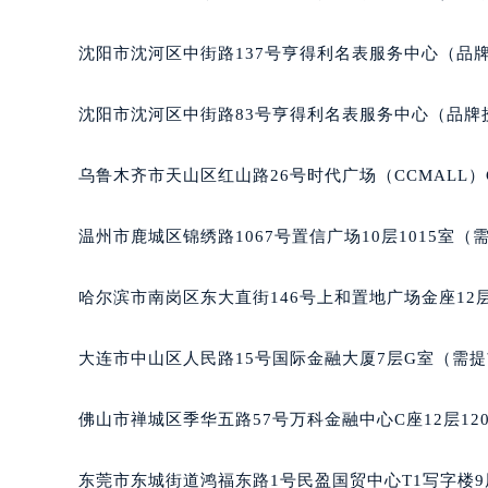
辽宁省沈阳市沈河区中街路137号亨
沈阳市沈河区中街路137号亨得利名表服务中心（品
辽宁省沈阳市沈河区中街路83号亨
北京市朝阳区建国门外大街甲6号华熙
沈阳市沈河区中街路83号亨得利名表服务中心（品牌
北京市东城区东长安街1号王府井东方
河北省保定市竞秀区朝阳北大街北国
乌鲁木齐市天山区红山路26号时代广场（CCMALL）C
内蒙古自治区阿拉善盟市左旗土尔扈
内蒙古自治区巴彦淖尔市临河区新华
温州市鹿城区锦绣路1067号置信广场10层1015室（
内蒙古自治区包头市青山区幸福路甲
内蒙古自治区赤峰市红山区哈达街宝
哈尔滨市南岗区东大直街146号上和置地广场金座12层
内蒙古自治区鄂尔多斯市东胜区伊金
内蒙古自治区呼伦贝尔市海拉尔区中
大连市中山区人民路15号国际金融大厦7层G室（需
内蒙古自治区通辽市科尔沁区明仁大
内蒙古自治区乌海市海勃湾区人民南
佛山市禅城区季华五路57号万科金融中心C座12层12
内蒙古自治区乌兰察布市集宁区恩和
内蒙古自治区锡林郭勒盟市锡林浩特
东莞市东城街道鸿福东路1号民盈国贸中心T1写字楼9
内蒙古自治区兴安盟市乌兰浩特市兴