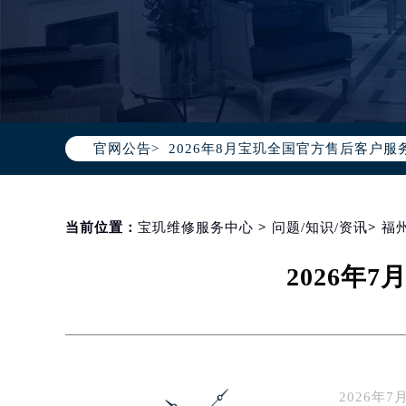
2026年8月宝玑中国区售后服务网络
2026年8月宝玑全国官方售后客户服务热线
官网公告>
宝玑官方全国统一服务热线400-88
2026年8月宝玑售后服务中心最新网
北京市朝阳区建国门外大街甲6号华熙
北京市东城区东长安街1号东方广场写
当前位置：
宝玑维修服务中心
>
问题/知识/资讯
>
福
天津市和平区赤峰道136号天津国际金
2026年
上海市徐汇区虹桥路3号港汇中心写字楼
上海市黄浦区南京东路299号宏伊国
南京市秦淮区中山南路1号（新街口）
常州市新北区龙锦路1590号现代传媒
徐州市鼓楼区淮海东路29号苏宁广场I
2026
扬州市邗江区国展路29号星耀天地写字