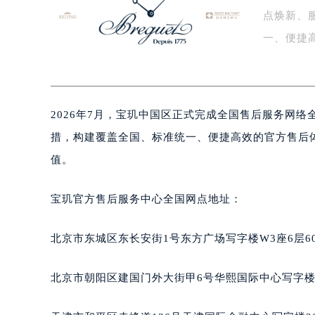
点焕新、
盐城市盐都区世纪大道5号盐城金融城写
泰州市海陵区永定东路399号置地商
一、便捷
宁波市江北区大闸南路500号来福士广
宝…
杭州市上城区钱江路1366号华润大厦
金华市金东区东市南街777号金华万达
2026年7月，宝玑中国区正式完成全国售后服务网
绍兴市越城区胜利东路379号世茂天
嘉兴市南湖区广益路705号嘉兴世界贸
措，构建覆盖全国、标准统一、便捷高效的官方售后
南昌市红谷滩新区红谷中大道998号
值。
济南市历下区经十路11111号华润中
广州市天河区天河路230号万菱汇国
宝玑官方售后服务中心全国网点地址：
广州市越秀区环市东路371-375号
深圳市罗湖区深南东路5001号华润大
北京市东城区东长安街1号东方广场写字楼W3座6层6
惠州市惠城区江北文昌一路7号华贸大
厦门市思明区湖滨东路95号华润大厦写
北京市朝阳区建国门外大街甲6号华熙国际中心写字楼D
福州市鼓楼区五四路128-1号恒力城
成都市锦江区人民东路6号SAC东原中