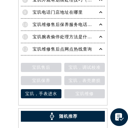
8
宝玑外观有划痕处理技巧（轻松修复爱表的实用方法）
9
宝玑电话门店地址在哪里
10
宝玑维修售后保养服务电话是多少
11
宝玑腕表偷停处理方法是什么（专业维修指南与常见故障排查）
12
宝玑维修售后点网点热线查询
宝玑售后
宝玑，调试校准
宝玑保养
宝玑，表壳磨损
宝玑，手表进水
宝玑维修
提前预约）

随机推荐