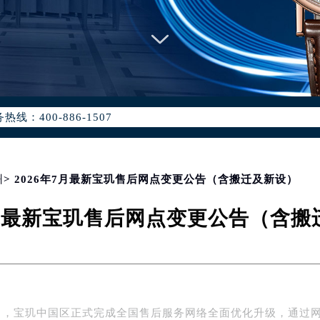
优化升级公告
：400-886-1507
6-1507，服务覆盖中国大陆、香港、澳门、台湾全部区域（非大陆需
点地址：
国际中心写字楼D座11层1102室（北京总部）（需提前预约）
字楼W3座6层602室（需提前预约）
州
> 2026年7月最新宝玑售后网点变更公告（含搬迁及新设）
融中心写字楼26层2603室（需提前预约）
7月最新宝玑售后网点变更公告（含
2座37层3705室（需提前预约）
际广场写字楼8层806室（需提前预约）
南京中心写字楼22层C1-1室（需提前预约）
中心写字楼5号楼10层1008室（需提前预约）
FC国际金融中心写字楼35层3508室（需提前预约）
年7月，宝玑中国区正式完成全国售后服务网络全面优化升级，通过
楼1号楼18层1803室（需提前预约）