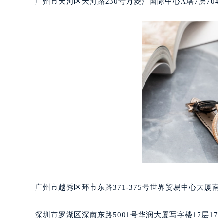
广州市天河区天河路230号万菱汇国际中心A塔7层7
黑龙江省大庆市萨尔图区会战大街宝
黑龙江省鹤岗市向阳区红军路宝玑售
黑龙江省黑河市爱辉区中央街宝玑售
黑龙江省鸡西市鸡冠区红军路宝玑售
黑龙江省佳木斯市向阳区长安路宝玑
黑龙江省牡丹江市东安区太平路宝玑
黑龙江省七台河市桃山区大同街宝玑
黑龙江省齐齐哈尔市龙沙区龙华路宝
黑龙江省双鸭山市尖山区新兴大街宝
黑龙江省绥化市北林区新华街与康庄
黑龙江省伊春市伊美区通河路宝玑售
吉林省白城市洮北区明仁南街宝玑售
吉林省白山市浑江区浑江大街宝玑售
广州市越秀区环市东路371-375号世界贸易中心大厦
吉林省吉林市船营区河南街宝玑售后
吉林省辽源市龙山区人民大街宝玑售
深圳市罗湖区深南东路5001号华润大厦写字楼17层1
吉林省梅河口市新华街道梅河大街宝