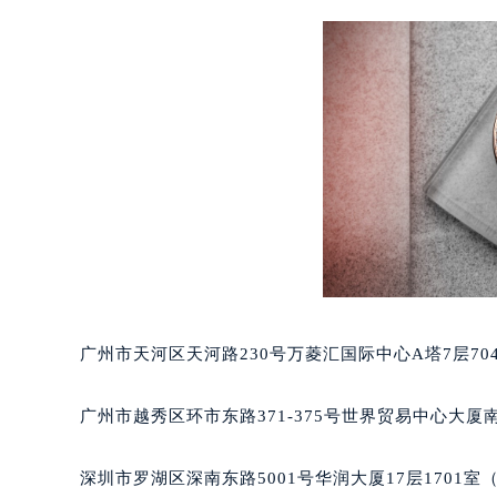
黑龙江省牡丹江市东安区太平路宝玑
黑龙江省七台河市桃山区大同街宝玑
黑龙江省齐齐哈尔市龙沙区龙华路宝
黑龙江省双鸭山市尖山区新兴大街宝
黑龙江省绥化市北林区新华街与康庄
黑龙江省伊春市伊美区通河路宝玑售
吉林省白城市洮北区明仁南街宝玑售
吉林省白山市浑江区浑江大街宝玑售
吉林省吉林市船营区河南街宝玑售后
吉林省辽源市龙山区人民大街宝玑售
吉林省梅河口市新华街道梅河大街宝
广州市天河区天河路230号万菱汇国际中心A塔7层7
吉林省四平市铁东区紫气大路与南九
吉林省松原市宁江区五环大街宝玑售
广州市越秀区环市东路371-375号世界贸易中心大厦南
吉林省通化市东昌区环通乡江南大街
吉林省延边市延吉市解放路宝玑售后
深圳市罗湖区深南东路5001号华润大厦17层1701
辽宁省鞍山市铁东区站前街宝玑售后