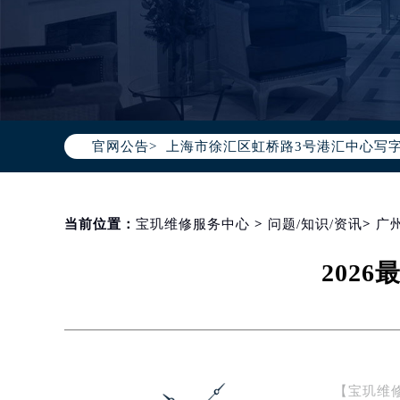
宝玑官方全国统一服务热线400-88
2026年8月宝玑售后服务中心最新网
北京市朝阳区建国门外大街甲6号华熙
北京市东城区东长安街1号东方广场写
天津市和平区赤峰道136号天津国际金
官网公告>
上海市徐汇区虹桥路3号港汇中心写字楼
上海市黄浦区南京东路299号宏伊国
南京市秦淮区中山南路1号（新街口）
常州市新北区龙锦路1590号现代传媒
当前位置：
宝玑维修服务中心
>
问题/知识/资讯
>
广
徐州市鼓楼区淮海东路29号苏宁广场I
202
扬州市邗江区国展路29号星耀天地写字
盐城市盐都区世纪大道5号盐城金融城写
泰州市海陵区永定东路399号置地商
宁波市江北区大闸南路500号来福士广
杭州市上城区钱江路1366号华润大厦
【宝玑维修
金华市金东区东市南街777号金华万达