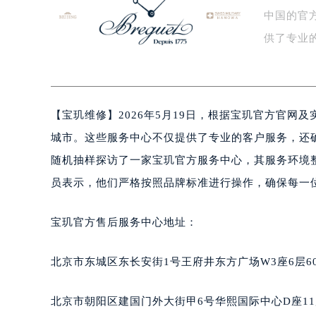
中国的官
绍兴市越城区胜利东路379号世茂天
嘉兴市南湖区广益路705号嘉兴世界贸
供了专业
南昌市红谷滩新区红谷中大道998号
城…
济南市历下区经十路11111号华润中
广州市天河区天河路230号万菱汇国
【
宝玑维修】2026年5月19日，根据宝玑官方官
广州市越秀区环市东路371-375号
深圳市罗湖区深南东路5001号华润大
城市。这些服务中心不仅提供了专业的客户服务，还
惠州市惠城区江北文昌一路7号华贸大
随机抽样探访了一家宝玑官方服务中心，其服务环境
厦门市思明区湖滨东路95号华润大厦写
员表示，他们严格按照品牌标准进行操作，确保每一
福州市鼓楼区五四路128-1号恒力城
成都市锦江区人民东路6号SAC东原中
宝玑官方售后服务中心地址：
重庆市江北区观音桥步行街2号融恒时
长沙市芙蓉区定王台街道建湘路393
北京市东城区东长安街1号王府井东方广场W3座6层6
郑州市二七区铭功路10号华润大厦写字
太原市迎泽区解放路15号亨得利名
北京市朝阳区建国门外大街甲6号华熙国际中心D座11
沈阳市沈河区中街路137号亨得利名