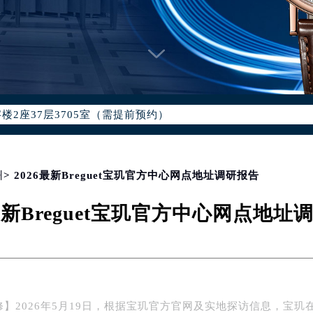
6-1507，服务覆盖中国大陆、香港、澳门、台湾全部区域（非大陆需
点地址：
国际中心写字楼D座11层1102室（北京总部）（需提前预约）
字楼W3座6层602室（需提前预约）
融中心写字楼26层2603室（需提前预约）
2座37层3705室（需提前预约）
际广场写字楼8层806室（需提前预约）
南京中心写字楼22层C1-1室（需提前预约）
中心写字楼5号楼10层1008室（需提前预约）
州
> 2026最新Breguet宝玑官方中心网点地址调研报告
FC国际金融中心写字楼35层3508室（需提前预约）
6最新Breguet宝玑官方中心网点地址
楼1号楼18层1803室（需提前预约）
字楼1号楼16层1604室（需提前预约）
务中心东塔写字楼（华润万象城）17层1706室（需提前预约）
场办公楼20层2009室（需提前预约）
写字楼A座5层503-5室（需提前预约）
】2026年5月19日，根据宝玑官方官网及实地探访信息，宝玑
广场写字楼4号楼22层2209室（需提前预约）