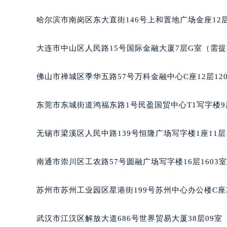
内蒙古自治区阿拉善盟市左旗土尔扈
哈尔滨市南岗区东大直街146号上和置地广场金座12层
内蒙古自治区巴彦淖尔市临河区新华
内蒙古自治区包头市青山区幸福路甲
大连市中山区人民路15号国际金融大厦7层G室（需
内蒙古自治区赤峰市红山区哈达街宝
内蒙古自治区鄂尔多斯市东胜区伊金
佛山市禅城区季华五路57号万科金融中心C座12层12
内蒙古自治区呼伦贝尔市海拉尔区中
内蒙古自治区通辽市科尔沁区明仁大
东莞市东城街道鸿福东路1号民盈国贸中心T1写字楼9
内蒙古自治区乌海市海勃湾区人民南
内蒙古自治区乌兰察布市集宁区恩和
无锡市梁溪区人民中路139号恒隆广场写字楼1座11层
内蒙古自治区锡林郭勒盟市锡林浩特
内蒙古自治区兴安盟市乌兰浩特市兴
南通市崇川区工农路57号圆融广场写字楼16层1603
山西省大同市平城区迎宾街宝玑售后
山西省晋城市城区黄华街宝玑售后服
苏州市苏州工业园区星港街199号苏州中心办公楼C座
山西省晋中市榆次区顺城街宝玑售后
山西省临汾市尧都区解放路宝玑售后
武汉市江汉区解放大道686号世界贸易大厦38层09
山西省吕梁市离石区永宁中路与建设