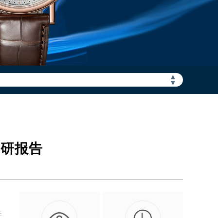
加拨“+86”）
▲
▼
调研报告
在