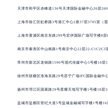
沈阳市沈河区中街路83号亨得利名
天津市和平区赤峰道136号天津国际金融中心26层26
乌鲁木齐市天山区红山路26号时代广场
温州市鹿城区锦绣路1067号置信广场
上海市徐汇区虹桥路3号港汇中心2座37层3705室（
哈尔滨市道里区友谊西路600号富力中
大连市中山区人民路15号国际金融大
上海市黄浦区南京东路299号宏伊国际广场写字楼8层
佛山市禅城区季华五路57号万科金融中
东莞市东城街道鸿福东路1号民盈国贸
南京市秦淮区中山南路1号南京中心22层22-C1C2C
无锡市梁溪区人民中路139号恒隆广场
南通市崇川区工农路57号圆融广场写字
常州市新北区龙锦路1590号现代传媒中心5号楼10层
苏州市苏州工业园区星港街199号苏州
武汉市江汉区解放大道686号世界贸易
徐州市鼓楼区淮海东路29号苏宁广场IFC国际金融中心
南宁市青秀区金湖路59号地王大厦12
合肥市蜀山区潜山路111号万象城华润
扬州市邗江区国展路29号星耀天地写字楼1号楼18层1
泉州市丰泽区宝洲路729号浦西万达中
青岛市南区山东路6号华润大厦B座2
盐城市盐都区世纪大道5号盐城金融城写字楼1号楼16
烟台市芝罘区胜利路139号万达金融中