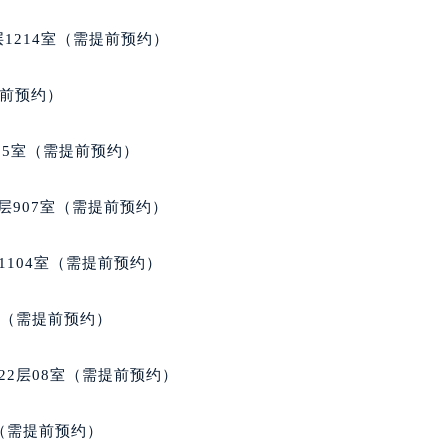
特大街宝玑售后服务中心（需提前预约）
1214室（需提前预约）
街宝玑售后服务中心（需提前预约）
3号王府井百货名表维修宝玑售后服务中心（需提前预约）
提前预约）
玑售后服务中心（需提前预约）
霍洛街宝玑售后服务中心（需提前预约）
05室（需提前预约）
央街宝玑售后服务中心（需提前预约）
街宝玑售后服务中心（需提前预约）
层907室（需提前预约）
路宝玑售后服务中心（需提前预约）
大街宝玑售后服务中心（需提前预约）
1104室（需提前预约）
市光明街与额尔敦路交叉口宝玑售后服务中心（需提前预约）
安大街宝玑售后服务中心（需提前预约）
室（需提前预约）
服务中心（需提前预约）
务中心（需提前预约）
22层08室（需提前预约）
服务中心（需提前预约）
服务中心（需提前预约）
室（需提前预约）
街交叉口宝玑售后服务中心（需提前预约）