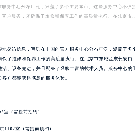
方服务中心分布广泛，涵盖了多个主要城市。这些服务中心不仅
际中心写字楼8层805室（需提前预约）
易中心写字楼A座13层1304室（需提前预约）
的客户服务，还确保了维修和保养工作的高质量执行。在北京市
绿地双子塔（中央广场）A1座办公楼14层07室（需提前预约）
心写字楼（万象城）15层1508室（需提前预约）
际中心写字楼A塔7层704室（需提前预约）
网及实地探访信息，宝玑在中国的官方服务中心分布广泛，涵盖了多
世界贸易中心大厦南塔写字楼15层07室（需提前预约）
厦写字楼17层1701室（需提前预约）
确保了维修和保养工作的高质量执行。在北京市东城区东长安街
厦写字楼1座30层05室（需提前预约）
整洁、设备先进，并且配备了经验丰富的技术人员。服务中心的
字楼B座11层1104室（需提前预约）
位客户都能获得满意的服务体验。
写字楼15层03室（需提前预约）
心写字楼24层2406B室（需提前预约）
代广场写字楼9层902室（需提前预约）
号世茂环球金融中心写字楼（芙蓉广场）10层13室（需提前预约
02室（需提前预约）
楼29层2905室（需提前预约）
表服务中心（品牌授权店）3层整层（需提前预约）
层1102室（需提前预约）
表服务中心（品牌授权店）1层整层（需提前预约）