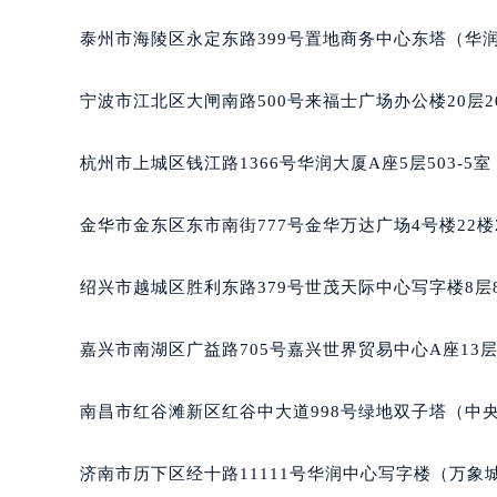
长春市朝阳区西安大路727号中银大厦
泰州市海陵区永定东路399号置地商务中心东塔（华润
贵阳市南明区都司高架桥路33号亨特
昆明市盘龙区北京路928号同德昆明
宁波市江北区大闸南路500号来福士广场办公楼20层2
石家庄市长安区中山东路39号勒泰中
西安市碑林区南关正街88号华侨城长
杭州市上城区钱江路1366号华润大厦A座5层503-5
海口市龙华区金贸东路5号海口华润大厦
唐山市路南区新华东道100号万达广场
金华市金东区东市南街777号金华万达广场4号楼22楼
台州市椒江区东海大道1800号腾达中
内蒙古自治区呼和浩特市玉泉区大学西
绍兴市越城区胜利东路379号世茂天际中心写字楼8层
甘肃省兰州市七里河区西津西路16号兰
重庆市解放碑渝中区民权路28号英利
嘉兴市南湖区广益路705号嘉兴世界贸易中心A座13层
黑龙江省大庆市萨尔图区会战大街宝
黑龙江省鹤岗市向阳区红军路宝玑售
南昌市红谷滩新区红谷中大道998号绿地双子塔（中央
黑龙江省黑河市爱辉区中央街宝玑售
黑龙江省鸡西市鸡冠区红军路宝玑售
济南市历下区经十路11111号华润中心写字楼（万象城
黑龙江省佳木斯市向阳区长安路宝玑