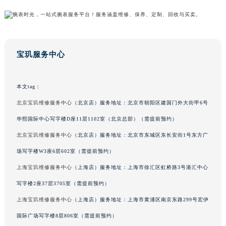
澳门特别行政区风顺堂区南湾大马路宝玑售后服务中心（需提前预约）
澳门特别行政区花地玛堂区关闸广场宝玑售后服务中心（需提前预约）
澳门特别行政区花王堂区大三巴商圈宝玑售后服务中心（需提前预约）
澳门特别行政区嘉模堂区官也街宝玑售后服务中心（需提前预约）
宝玑服务中心
澳门省路氹城市金光大道宝玑售后服务中心（需提前预约）
澳门特别行政区望德堂区塔石广场宝玑售后服务中心（需提前预约）
本文tag：
福建省福州市鼓楼区五四路128-1号恒力城写字楼15层03室宝玑售后服务中心（需提前预约）
北京宝玑维修服务中心
（北京店）服务地址：北京市朝阳区建国门外大街甲6号
福建省厦门市思明区湖滨东路95号万象城华润大厦B座11层1104室宝玑售后服务中心（需提前预约）
华熙国际中心写字楼D座11层1102室（北京总部）（需提前预约）
广东省潮州市潮安区新风路与潮汕路交汇处宝玑售后服务中心（需提前预约）
北京宝玑维修服务中心
（北京店）服务地址：北京市东城区东长安街1号东方广
广东省广州市天河区天河路230号万菱汇国际中心A塔7层704室宝玑售后服务中心（需提前预约）
场写字楼W3座6层602室（需提前预约）
广东省广州市越秀区环市东路371-375号世界贸易中心大厦南塔15层1507室宝玑售后服务中心（需提前预约）
广东省河源市源城区越王大道宝玑售后服务中心（需提前预约）
上海宝玑维修服务中心
（上海店）服务地址：上海市徐汇区虹桥路3号港汇中心
广东省惠州市惠城区江北文昌一路7号华贸大厦1座30层3005室宝玑售后服务中心（需提前预约）
写字楼2座37层3705室（需提前预约）
广东省江门市蓬江区广场西路宝玑售后服务中心（需提前预约）
上海宝玑维修服务中心
（上海店）服务地址：上海市黄浦区南京东路299号宏伊
广东省揭阳市榕城进贤门步行街宝玑售后服务中心（需提前预约）
国际广场写字楼8层806室（需提前预约）
广东省茂名市电白区水东街道迎宾大道宝玑售后服务中心（需提前预约）