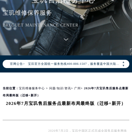
宝玑维修保养服务
BREGUET MAINTENANCE CENTER
2026年8月宝玑中国区售后服务网络优化升级公告
2026年8月宝玑全国官方售后客户服务热线：400-886-1507
▲
官网公告>
宝玑官方全国统一服务热线400-886-1507，服务覆盖中国大陆、香港、澳门、台湾全部区域（非大陆需加拨“+86”）
▼
2026年8月宝玑售后服务中心最新网点地址：
北京市朝阳区建国门外大街甲6号华熙国际中心写字楼D座11层1102室（北京总部）（需提前预约）
当前位置：
宝玑维修服务中心
>
问题/知识/资讯
>
广州
> 2026年7月宝玑售后服务点最新
北京市东城区东长安街1号东方广场写字楼W3座6层602室（需提前预约）
布局最终版（迁移+新开）
天津市和平区赤峰道136号天津国际金融中心写字楼26层2603室（需提前预约）
2026年7月宝玑售后服务点最新布局最终版（迁移+新开）
上海市徐汇区虹桥路3号港汇中心写字楼2座37层3705室（需提前预约）
上海市黄浦区南京东路299号宏伊国际广场写字楼8层806室（需提前预约）
南京市秦淮区中山南路1号（新街口）南京中心写字楼22层C1-1室（需提前预约）
常州市新北区龙锦路1590号现代传媒中心写字楼5号楼10层1008室（需提前预约）
2026年7月2日，宝玑中国区正式完成全国售后服务网络