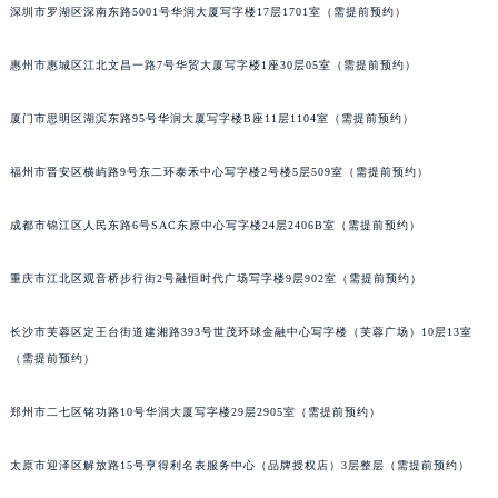
深圳市罗湖区深南东路5001号华润大厦写字楼17层1701室（需提前预约）
甘肃省兰州市七里河区西津西路16号兰州中心写字楼21层2102室（需提前预约）
重庆市解放碑渝中区民权路28号英利国际金融中心写字楼20层01室（需提前预约）
惠州市惠城区江北文昌一路7号华贸大厦写字楼1座30层05室（需提前预约）
黑龙江省大庆市萨尔图区会战大街宝玑售后服务中心（需提前预约）
黑龙江省鹤岗市向阳区红军路宝玑售后服务中心（需提前预约）
厦门市思明区湖滨东路95号华润大厦写字楼B座11层1104室（需提前预约）
黑龙江省黑河市爱辉区中央街宝玑售后服务中心（需提前预约）
福州市晋安区横屿路9号东二环泰禾中心写字楼2号楼5层509室（需提前预约）
黑龙江省鸡西市鸡冠区红军路宝玑售后服务中心（需提前预约）
黑龙江省佳木斯市向阳区长安路宝玑售后服务中心（需提前预约）
成都市锦江区人民东路6号SAC东原中心写字楼24层2406B室（需提前预约）
黑龙江省牡丹江市东安区太平路宝玑售后服务中心（需提前预约）
黑龙江省七台河市桃山区大同街宝玑售后服务中心（需提前预约）
重庆市江北区观音桥步行街2号融恒时代广场写字楼9层902室（需提前预约）
黑龙江省齐齐哈尔市龙沙区龙华路宝玑售后服务中心（需提前预约）
长沙市芙蓉区定王台街道建湘路393号世茂环球金融中心写字楼（芙蓉广场）10层13室
黑龙江省双鸭山市尖山区新兴大街宝玑售后服务中心（需提前预约）
（需提前预约）
黑龙江省绥化市北林区新华街与康庄路交叉口宝玑售后服务中心（需提前预约）
黑龙江省伊春市伊美区通河路宝玑售后服务中心（需提前预约）
郑州市二七区铭功路10号华润大厦写字楼29层2905室（需提前预约）
吉林省白城市洮北区明仁南街宝玑售后服务中心（需提前预约）
吉林省白山市浑江区浑江大街宝玑售后服务中心（需提前预约）
太原市迎泽区解放路15号亨得利名表服务中心（品牌授权店）3层整层（需提前预约）
吉林省吉林市船营区河南街宝玑售后服务中心（需提前预约）