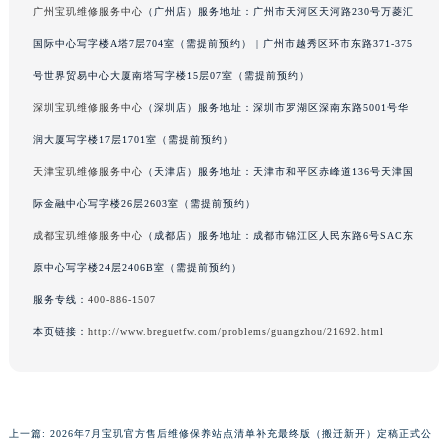
广州宝玑维修服务中心
（广州店）服务地址：广州市天河区天河路230号万菱汇
广东省梅州市梅江区金燕大道宝玑售后服务中心（需提前预约）
国际中心写字楼A塔7层704室（需提前预约） | 广州市越秀区环市东路371-375
广东省清远市清城区湖西路宝玑售后服务中心（需提前预约）
号世界贸易中心大厦南塔写字楼15层07室（需提前预约）
广东省汕头市龙湖区长平路宝玑售后服务中心（需提前预约）
广东省汕尾市城区香洲街道园林社区翠园街宝玑售后服务中心（需提前预约）
深圳宝玑维修服务中心
（深圳店）服务地址：深圳市罗湖区深南东路5001号华
广东省韶关市武江区芙蓉新区与老城中心交汇处宝玑售后服务中心（需提前预约）
润大厦写字楼17层1701室（需提前预约）
广东省深圳市罗湖区深南东路5001号华润大厦17层1701室宝玑售后服务中心（需提前预约）
天津宝玑维修服务中心
（天津店）服务地址：天津市和平区赤峰道136号天津国
广东省阳江市江城区东风一路宝玑售后服务中心（需提前预约）
际金融中心写字楼26层2603室（需提前预约）
广东省云浮市云城区金山路宝玑售后服务中心（需提前预约）
成都宝玑维修服务中心
（成都店）服务地址：成都市锦江区人民东路6号SAC东
广东省湛江市赤坎区观海北路宝玑售后服务中心（需提前预约）
原中心写字楼24层2406B室（需提前预约）
广东省肇庆市端州区信安大道与砚都大道交汇处宝玑售后服务中心（需提前预约）
服务专线：
400-886-1507
广西壮族自治区百色市右江区中山二路宝玑售后服务中心（需提前预约）
广西壮族自治区北海市海城区北京路宝玑售后服务中心（需提前预约）
本页链接：
http://www.breguetfw.com/problems/guangzhou/21692.html
广西壮族自治区崇左市江州区石景林街道友谊大道与丽川路交汇处宝玑售后服务中心（需提前预约）
广西壮族自治区防城港市港口区金花茶大道宝玑售后服务中心（需提前预约）
广西壮族自治区贵港市港北区港城街道布山大道与仙衣路交叉口宝玑售后服务中心（需提前预约）
上一篇:
2026年7月宝玑官方售后维修保养站点清单补充最终版（搬迁新开）定稿正式公
广西壮族自治区桂林市秀峰区红岭路宝玑售后服务中心（需提前预约）