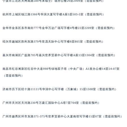
宁波市江北区大闸南路500号来福士广场办公楼20层2009室（需提前预约）
苏州市苏州工业园区星港街199号苏州中心办公楼C座22层08室（需提前预约）
武汉市江汉区解放大道686号世界贸易大厦38层09室（需提前预约）
杭州市上城区钱江路1366号华润大厦写字楼A座5层503-5室（需提前预约）
南宁市青秀区金湖路59号地王大厦12楼1224室（需提前预约）
金华市金东区东市南街777号金华万达广场写字楼4号楼22层2209室（需提前预约）
合肥市蜀山区潜山路111号万象城华润大厦B座12楼03室（需提前预约）
泉州市丰泽区宝洲路729号浦西万达中心写字楼A座7楼709室（需提前预约）
绍兴市越城区胜利东路379号世茂天际中心写字楼8层805室（需提前预约）
青岛市南区山东路6号华润大厦B座22层04室（需提前预约）
烟台市芝罘区胜利路139号万达金融中心A座907室（需提前预约）
嘉兴市南湖区广益路705号嘉兴世界贸易中心写字楼A座13层1304室（需提前预约）
长春市朝阳区西安大路727号中银大厦A座(旺进大厦)18层09室（需提前预约）
南昌市红谷滩新区红谷中大道998号绿地双子塔（中央广场）A1座办公楼14层14-07室
贵阳市南明区都司高架桥路33号亨特国际金融中心14楼14D（需提前预约）
（需提前预约）
昆明市盘龙区北京路928号同德昆明广场写字楼10层06室（需提前预约）
石家庄市长安区中山东路39号勒泰中心写字楼B座13层07室（需提前预约）
济南市历下区经十路11111号华润中心写字楼（万象城）15层1508室（需提前预约）
西安市碑林区南关正街88号华侨城长安国际中心E座6楼10室（需提前预约）
海口市龙华区金贸东路5号海口华润大厦B座17层1707室（需提前预约）
广州市天河区天河路230号万菱汇国际中心A塔7层704室（需提前预约）
唐山市路南区新华东道100号万达广场写字楼A座10层1002室（需提前预约）
广州市越秀区环市东路371-375号世界贸易中心大厦南塔写字楼15层07室（需提前预约）
台州市椒江区东海大道1800号腾达中心东1幢20楼2002室（需提前预约）
内蒙古自治区呼和浩特市玉泉区大学西街70号华润万象城写字楼（鄂尔多斯大厦）23层2326室（需提前预约）