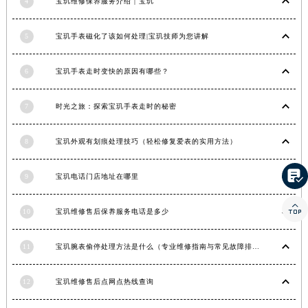
4
宝玑维修保养服务介绍 | 宝玑
河南省信阳市浉河区东方红大道宝玑售后服务中心（需提前预约）
河南省许昌市魏都区建安大道与八龙路交叉口宝玑售后服务中心（需提前预约）
5
宝玑手表磁化了该如何处理|宝玑技师为您讲解
河南省郑州市二七区民主路10号华润大厦29层2905室宝玑售后服务中心（需提前预约）
6
宝玑手表走时变快的原因有哪些？
河南省周口市川汇区七一路宝玑售后服务中心（需提前预约）
河南省驻马店市驿城区乐山大道与置地大道交叉口宝玑售后服务中心（需提前预约）
7
时光之旅：探索宝玑手表走时的秘密
湖北省鄂州市鄂城区文星大道宝玑售后服务中心（需提前预约）
湖北省黄冈市黄州区赤壁大道宝玑售后服务中心（需提前预约）
8
宝玑外观有划痕处理技巧（轻松修复爱表的实用方法）
湖北省黄石市黄石港区武汉路宝玑售后服务中心（需提前预约）
湖北省荆门市东宝中天街步行街宝玑售后服务中心（需提前预约）

9
宝玑电话门店地址在哪里
湖北省荆州市荆州区荆中路宝玑售后服务中心（需提前预约）

湖北省十堰市茅箭区人民北路宝玑售后服务中心（需提前预约）
10
宝玑维修售后保养服务电话是多少
湖北省随州市曾都区青年路宝玑售后服务中心（需提前预约）
湖北省咸宁市咸安区长安大道宝玑售后服务中心（需提前预约）
11
宝玑腕表偷停处理方法是什么（专业维修指南与常见故障排查）
湖北省襄阳市樊城区长虹路与人民路交叉口宝玑售后服务中心（需提前预约）
12
宝玑维修售后点网点热线查询
湖北省孝感市孝南区复兴大道宝玑售后服务中心（需提前预约）
湖北省宜昌市西陵区夷陵大道与港窑路宝玑售后服务中心（需提前预约）