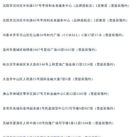
沈阳市沈河区中街路137号亨得利名表服务中心（品牌授权店）1层整层（需提前预约）
吉林省辽源市龙山区人民大街宝玑售后服务中心（需提前预约）
吉林省梅河口市新华街道梅河大街宝玑售后服务中心（需提前预约）
沈阳市沈河区中街路83号亨得利名表服务中心（品牌授权店）1层整层（需提前预约）
吉林省四平市铁东区紫气大路与南九经街交汇处宝玑售后服务中心（需提前预约）
吉林省松原市宁江区五环大街宝玑售后服务中心（需提前预约）
乌鲁木齐市天山区红山路26号时代广场（CCMALL）C座17层17-B（需提前预约）
吉林省通化市东昌区环通乡江南大街宝玑售后服务中心（需提前预约）
吉林省延边市延吉市解放路宝玑售后服务中心（需提前预约）
温州市鹿城区锦绣路1067号置信广场10层1015室（需提前预约）
辽宁省鞍山市铁东区站前街宝玑售后服务中心（需提前预约）
哈尔滨市南岗区东大直街146号上和置地广场金座12层1214室（需提前预约）
辽宁省本溪市平山区胜利路宝玑售后服务中心（需提前预约）
辽宁省朝阳市双塔区新华路宝玑售后服务中心（需提前预约）
大连市中山区人民路15号国际金融大厦7层G室（需提前预约）
辽宁省丹东市振兴区七经街宝玑售后服务中心（需提前预约）
辽宁省抚顺市新抚区东一路宝玑售后服务中心（需提前预约）
佛山市禅城区季华五路57号万科金融中心C座12层1205室（需提前预约）
辽宁省阜新市海州区解放大街宝玑售后服务中心（需提前预约）
东莞市东城街道鸿福东路1号民盈国贸中心T1写字楼9层907室（需提前预约）
辽宁省葫芦岛市连山区中央路宝玑售后服务中心（需提前预约）
辽宁省锦州市古塔区中央大街宝玑售后服务中心（需提前预约）
无锡市梁溪区人民中路139号恒隆广场写字楼1座11层1104室（需提前预约）
辽宁省辽阳市白塔区新运大街宝玑售后服务中心（需提前预约）
辽宁省盘锦市兴隆台区石油大街宝玑售后服务中心（需提前预约）