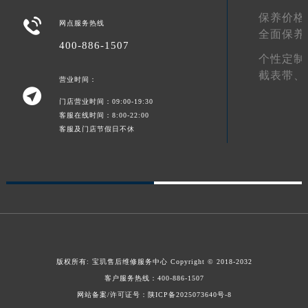
青海省果洛藏族自治州玛沁县团结路宝玑售后服务中心（需提前预约）
保养价格

网点服务热线
全面保养
青海省海北藏族自治州海晏县将军路宝玑售后服务中心（需提前预约）
400-886-1507
青海省海东市乐都区滨河路宝玑售后服务中心（需提前预约）
个性定制
青海省海南藏族自治州共和县青海湖大街宝玑售后服务中心（需提前预约）
截表带、
营业时间：

青海省海西蒙古族藏族自治州德令哈市柴达木路宝玑售后服务中心（需提前预约）
门店营业时间：09:00-19:30
青海省黄南藏族自治州同仁市德合隆路宝玑售后服务中心（需提前预约）
客服在线时间：8:00-22:00
客服及门店节假日不休
青海省西宁市城西区海湖新区西关大道宝玑售后服务中心（需提前预约）
青海省玉树藏族自治州结古镇胜利路宝玑售后服务中心（需提前预约）
陕西省安康市汉滨区金州路宝玑售后服务中心（需提前预约）
陕西省宝鸡市渭滨区经二路宝玑售后服务中心（需提前预约）
陕西省汉中市汉台区北大街宝玑售后服务中心（需提前预约）
陕西省商洛市商州区州城街宝玑售后服务中心（需提前预约）
陕西省铜川市王益区红旗街宝玑售后服务中心（需提前预约）
版权所有:
宝玑售后维修服务中心
Copyright © 2018-2032
陕西省渭南市临渭区东风大街宝玑售后服务中心（需提前预约）
客户服务热线：
400-886-1507
陕西省咸阳市秦都区沣西新城统一西路与白马河路交汇处宝玑售后服务中心（需提前预约）
网站备案/许可证号：陕ICP备2025073640号-8
陕西省延安市宝塔区中心街宝玑售后服务中心（需提前预约）