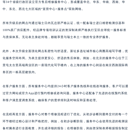
等34个省级行政区设立官方售后维修服务中心，形成覆盖华北、华东、华南、西南、华
江西省景德镇市珠山区珠山中路宝玑售后服务中心（需提前预约）
中、东北、西北七大区域的“直营中心+服务点”双轨网络。
江西省九江市浔阳区浔阳路宝玑售后服务中心（需提前预约）
江西省南昌市红谷滩新区红谷中大道998号绿地双子塔（中央广场）A1座办公楼14层1407室宝玑售后服务中心（需提前预约）
所有升级后的网点均通过瑞士日内瓦总部严格认证，统一配备瑞士进口精密检测仪器和
100%原厂供应配件。经品牌专项培训认证的资深制表师严格执行宝玑全球统一服务标准
江西省萍乡市安源区萍安北大道与康庄路交叉口宝玑售后服务中心（需提前预约）
与质保体系。无论表主身处何地，都能享受与瑞士本土一致的专业养护服务。
江西省上饶市信州区滨江西路宝玑售后服务中心（需提前预约）
江西省新余市渝水区北湖西路宝玑售后服务中心（需提前预约）
此外，本次升级全面强化网点私密性与舒适度。新址多选址城市核心商圈高端写字楼，优
江西省宜春市袁州区中山中路宝玑售后服务中心（需提前预约）
化服务空间布局。为表主提供更安心、舒适的售后体验。例如，在北京的服务中心位于三
江西省鹰潭市月湖区胜利东路宝玑售后服务中心（需提前预约）
里屯太古里高端商业区的一座现代化写字楼内，在上海的服务中心则设在南京西路国际商
山东省德州市德城区东风中路宝玑售后服务中心（需提前预约）
务区的一栋高层建筑内。
山东省东营市东营区济南路宝玑售后服务中心（需提前预约）
在客户服务方面，所有服务中心均提供24小时客户服务热线和在线咨询服务。客户可以通
山东省济南市历下区经十路11111号华润中心写字楼（万象城）15层1508室宝玑售后服务中心（需提前预约）
过官方网站或官方App进行预约维修或咨询问题。服务中心还配备了先进的在线预约系统
山东省济宁市任城区太白楼路宝玑售后服务中心（需提前预约）
和客户满意度调查系统，确保客户的需求得到及时响应和妥善处理。
山东省莱芜市文化南路8号银座商城名表维修一楼名表维修宝玑售后服务中心（需提前预约）
山东省临沂市兰山区解放路宝玑售后服务中心（需提前预约）
在流程再造方面，服务中心对整个维修流程进行了优化。从初步诊断到最终交付的每一个
山东省日照市东港区烟台路宝玑售后服务中心（需提前预约）
环节都经过精心设计和严格把控。例如，在初步诊断阶段，服务中心会使用先进的检测设
备对腕表进行全面检查，并生成详细的报告；在维修阶段，则由资深制表师根据报告制定
山东省泰安市泰山区财源街道泰山大街宝玑售后服务中心（需提前预约）