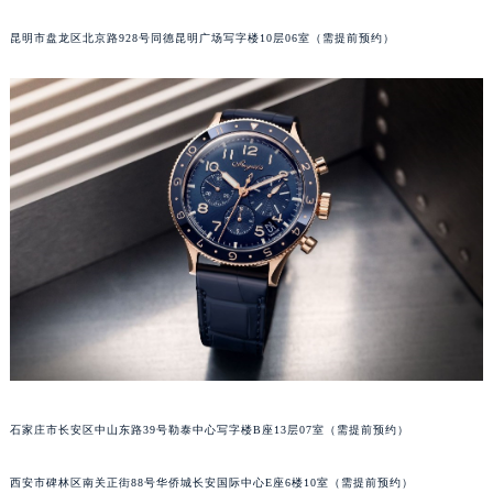
内蒙古自治区锡林郭勒盟市锡林浩特市光明街与额尔敦路交叉口宝玑售后服务中心（需提前预约）
昆明市盘龙区北京路928号同德昆明广场写字楼10层06室（需提前预约）
内蒙古自治区兴安盟市乌兰浩特市兴安大街宝玑售后服务中心（需提前预约）
山西省大同市平城区迎宾街宝玑售后服务中心（需提前预约）
山西省晋城市城区黄华街宝玑售后服务中心（需提前预约）
山西省晋中市榆次区顺城街宝玑售后服务中心（需提前预约）
山西省临汾市尧都区解放路宝玑售后服务中心（需提前预约）
山西省吕梁市离石区永宁中路与建设街交叉口宝玑售后服务中心（需提前预约）
山西省朔州市朔城区怡西路与鄯阳西街交汇处宝玑售后服务中心（需提前预约）
山西省忻州市忻府区和平东街与七一南路交叉口宝玑售后服务中心（需提前预约）
山西省阳泉市郊区平阳东街与新城大道交叉口宝玑售后服务中心（需提前预约）
山西省运城市盐湖区河东街宝玑售后服务中心（需提前预约）
山西省长治市潞州区英雄中路宝玑售后服务中心（需提前预约）
山西省太原市迎泽区迎泽街道解放路15号亨得利名表维修授权店3楼宝玑售后服务中心（需提前预约）
天津市和平区赤峰道136号天津国际金融中心26层2603室宝玑售后服务中心（需提前预约）
石家庄市长安区中山东路39号勒泰中心写字楼B座13层07室（需提前预约）
安徽省安庆市迎江区人民路宝玑售后服务中心（需提前预约）
西安市碑林区南关正街88号华侨城长安国际中心E座6楼10室（需提前预约）
安徽省蚌埠市蚌山区淮河路宝玑售后服务中心（需提前预约）