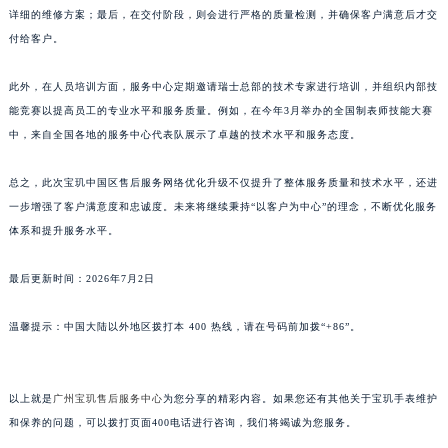
详细的维修方案；最后，在交付阶段，则会进行严格的质量检测，并确保客户满意后才交
山东省威海市环翠区新威海路89号振华商厦一楼名表维修宝玑售后服务中心（需提前预约）
付给客户。
山东省潍坊市奎文区东风东街宝玑售后服务中心（需提前预约）
山东省枣庄市滕州市北辛路与善国路交叉口宝玑售后服务中心（需提前预约）
此外，在人员培训方面，服务中心定期邀请瑞士总部的技术专家进行培训，并组织内部技
山东省淄博市张店区金晶大道宝玑售后服务中心（需提前预约）
能竞赛以提高员工的专业水平和服务质量。例如，在今年3月举办的全国制表师技能大赛
上海市黄浦区南京东路299号宏伊国际广场写字楼8层806室宝玑售后服务中心（需提前预约）
中，来自全国各地的服务中心代表队展示了卓越的技术水平和服务态度。
上海市徐汇区虹桥路3号港汇中心2座37层3705室宝玑售后服务中心（需提前预约）
总之，此次宝玑中国区售后服务网络优化升级不仅提升了整体服务质量和技术水平，还进
浙江省杭州市上城区钱江路1366号华润大厦A座5层503-5室宝玑售后服务中心（需提前预约）
一步增强了客户满意度和忠诚度。未来将继续秉持“以客户为中心”的理念，不断优化服务
浙江省湖州市吴兴区劳动路宝玑售后服务中心（需提前预约）
体系和提升服务水平。
浙江省嘉兴市南湖区广益路705号嘉兴世界贸易中心A座13层1304室宝玑售后服务中心（需提前预约）
浙江省金华市金东区东市南街777号金华万达广场4号楼22楼2209室宝玑售后服务中心（需提前预约）
最后更新时间：2026年7月2日
浙江省丽水市莲都区解放街宝玑售后服务中心（需提前预约）
温馨提示：中国大陆以外地区拨打本 400 热线，请在号码前加拨“+86”。
浙江省宁波市江北区大闸南路500号来福士广场办公楼20层2009室宝玑售后服务中心（需提前预约）
浙江省衢州市柯城区上街宝玑售后服务中心（需提前预约）
浙江省绍兴市越城区胜利东路379号世茂天际中心写字楼8层805室宝玑售后服务中心（需提前预约）
以上就是
广州宝玑售后服务中心
为您分享的精彩内容。如果您还有其他关于宝玑手表维护
浙江省舟山市定海区解放东路宝玑售后服务中心（需提前预约）
和保养的问题，可以拨打页面400电话进行咨询，我们将竭诚为您服务。
澳门特别行政区大堂区议事亭前地（新马路）宝玑售后服务中心（需提前预约）