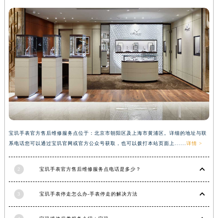
香港特别行政区金钟区中西区金钟道宝玑售后服务中心（需提前预约）
香港特别行政区九龙区油尖旺区弥敦道宝玑售后服务中心（需提前预约）
香港特别行政区铜锣湾区湾仔区轩尼诗道宝玑售后服务中心（需提前预约）
河南省安阳市文峰区解放大道宝玑售后服务中心（需提前预约）
河南省鹤壁市淇滨区九州路宝玑售后服务中心（需提前预约）
河南省济源市沁园街道济水大道宝玑售后服务中心（需提前预约）
河南省焦作市解放区解放路宝玑售后服务中心（需提前预约）
河南省开封市鼓楼区中山路宝玑售后服务中心（需提前预约）
河南省洛阳市西工区中州中路与解放路交叉口宝玑售后服务中心（需提前预约）
河南省漯河市源汇区交通路宝玑售后服务中心（需提前预约）
宝玑手表官方售后维修服务点位于：北京市朝阳区及上海市黄浦区。详细的地址与联
系电话您可以通过宝玑官网或官方公众号获取，也可以拨打本站页面上......
详情 >
河南省南阳市宛城区范蠡东路与南都路交叉口宝玑售后服务中心（需提前预约）
河南省平顶山市卫东区建设路宝玑售后服务中心（需提前预约）
2
宝玑手表官方售后维修服务点电话是多少？
河南省濮阳市大华龙区开州路绿城路交叉口宝玑售后服务中心（需提前预约）
河南省三门峡市湖滨区和平路宝玑售后服务中心（需提前预约）
3
宝玑手表停走怎么办-手表停走的解决方法
河南省商丘市梁园区神火大道宝玑售后服务中心（需提前预约）
河南省新乡市红旗区人民路宝玑售后服务中心（需提前预约）