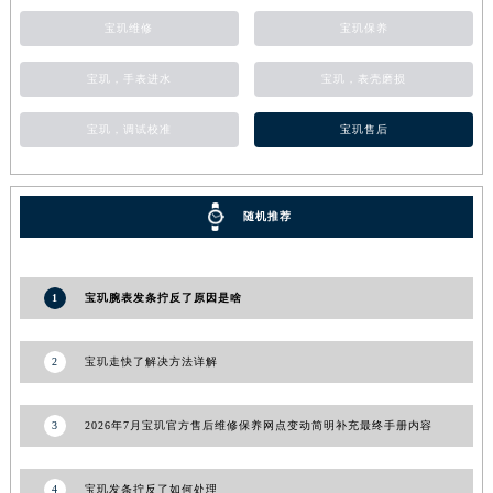
湖南省常德市武陵区人民路宝玑售后服务中心（需提前预约）
宝玑维修
宝玑保养
湖南省郴州市北湖区国庆北路宝玑售后服务中心（需提前预约）
宝玑，手表进水
宝玑，表壳磨损
湖南省衡阳市雁峰区解放路宝玑售后服务中心（需提前预约）
湖南省怀化市鹤城区迎丰中路宝玑售后服务中心（需提前预约）
宝玑，调试校准
宝玑售后
湖南省娄底市娄星区长青街宝玑售后服务中心（需提前预约）
湖南省邵阳市双清区东风路宝玑售后服务中心（需提前预约）
湖南省湘潭市雨湖区莲城大道宝玑售后服务中心（需提前预约）
随机推荐
湖南省益阳市赫山区桃花仑路宝玑售后服务中心（需提前预约）
湖南省永州市冷水滩区永州大道与中兴路交叉口宝玑售后服务中心（需提前预约）
1
宝玑腕表发条拧反了原因是啥
湖南省岳阳市岳阳楼区东茅岭路宝玑售后服务中心（需提前预约）
湖南省张家界市永定区解放路宝玑售后服务中心（需提前预约）
2
宝玑走快了解决方法详解
湖南省长沙市芙蓉区建湘路393号世茂环球金融中心写字楼10层1013室宝玑售后服务中心（需提前预约）
湖南省株洲市芦淞区建设南路宝玑售后服务中心（需提前预约）
甘肃省白银市白银区北京路宝玑售后服务中心（需提前预约）
3
2026年7月宝玑官方售后维修保养网点变动简明补充最终手册内容
甘肃省定西市安定区解放路宝玑售后服务中心（需提前预约）
甘肃省敦煌市沙州镇阳关中路宝玑售后服务中心（需提前预约）
4
宝玑发条拧反了如何处理