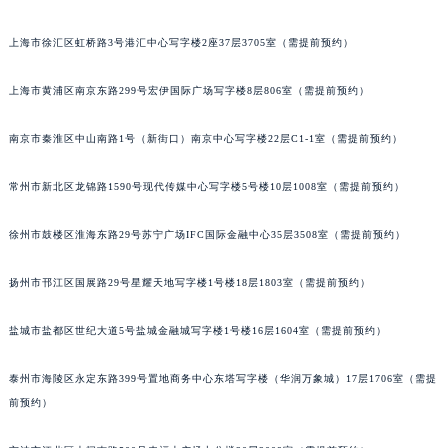
福州市鼓楼区五四路128-1号恒力城写字楼15层03室（需提前预约）
上海市徐汇区虹桥路3号港汇中心写字楼2座37层3705室（需提前预约）
成都市锦江区人民东路6号SAC东原中心写字楼24层2406B室（需提前预约）
重庆市江北区观音桥步行街2号融恒时代广场写字楼9层902室（需提前预约）
上海市黄浦区南京东路299号宏伊国际广场写字楼8层806室（需提前预约）
长沙市芙蓉区定王台街道建湘路393号世茂环球金融中心写字楼（芙蓉广场）10层13室（需提前预约）
郑州市二七区铭功路10号华润大厦写字楼29层2905室（需提前预约）
南京市秦淮区中山南路1号（新街口）南京中心写字楼22层C1-1室（需提前预约）
太原市迎泽区解放路15号亨得利名表服务中心（品牌授权店）3层整层（需提前预约）
常州市新北区龙锦路1590号现代传媒中心写字楼5号楼10层1008室（需提前预约）
沈阳市沈河区中街路137号亨得利名表服务中心（品牌授权店）1层整层（需提前预约）
沈阳市沈河区中街路83号亨得利名表服务中心（品牌授权店）1层整层（需提前预约）
徐州市鼓楼区淮海东路29号苏宁广场IFC国际金融中心35层3508室（需提前预约）
乌鲁木齐市天山区红山路26号时代广场（CCMALL）C座17层17-B（需提前预约）
温州市鹿城区锦绣路1067号置信广场10层1015室（需提前预约）
扬州市邗江区国展路29号星耀天地写字楼1号楼18层1803室（需提前预约）
哈尔滨市道里区友谊西路600号富力中心T2座写字楼29层03室（需提前预约）
大连市中山区人民路15号国际金融大厦7层G室（需提前预约）
盐城市盐都区世纪大道5号盐城金融城写字楼1号楼16层1604室（需提前预约）
佛山市禅城区季华五路57号万科金融中心C座12层1205室（需提前预约）
泰州市海陵区永定东路399号置地商务中心东塔写字楼（华润万象城）17层1706室（需提
东莞市东城街道鸿福东路1号民盈国贸中心T1写字楼9层907室（需提前预约）
前预约）
无锡市梁溪区人民中路139号恒隆广场写字楼1座11层1104室（需提前预约）
南通市崇川区工农路57号圆融广场写字楼16层1603室（需提前预约）