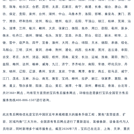
福建省莆田市城厢区霞林街道荔华东大道宝玑售后服务中心（需提前预约）
莞、珠海、哈尔滨、合肥、昆明、太原、石家庄、南宁、南通、长春、烟台、唐山、廊
坊、保定、贵阳、泉州、台州、湖州、中山、乌鲁木齐、洛阳、邯郸、秦皇岛、澳门、西
福建省三明市三元区东乾二路宝玑售后服务中心（需提前预约）
宁、潍坊、呼和浩特、沧州、鞍山、赣州、临沂、岳阳、平顶山、镇江、桂林、芜湖、汕
福建省漳州市龙文区步港路宝玑售后服务中心（需提前预约）
头、淄博、兰州、银川、郴州、大庆、张家口、衡阳、焦作、周口、邵阳、亳州、新乡、
江苏省常州市新北区龙锦路1590号现代传媒中心5号楼10层1008室宝玑售后服务中心（需提前预约）
衡水、牡丹江、德州、聊城、包头、淮安、宜昌、许昌、邢台、宿迁、丽水、蚌埠、上
江苏省淮安市清江浦区淮海北路宝玑售后服务中心（需提前预约）
饶、晋中、葫芦岛、四平、宜春、滁州、大同、舟山、绵阳、天水、德阳、承德、绥化、
江苏省连云港市海州区通灌北路宝玑售后服务中心（需提前预约）
马鞍山、三明、滨州、黄冈、赤峰、荆州、通化、鸡西、佳木斯、黑河、连云港、阜阳、
江苏省南京市秦淮区中山南路1号南京中心22层22-C1-C3室宝玑售后服务中心（需提前预约）
吉安、枣庄、永州、清远、揭阳、梧州、渭南、延安、长治、运城、淮南、莆田、荆门、
益阳、梅州、达州、榆林、威海、九江、济宁、齐齐哈尔、南阳、常德、呼伦贝尔、丹
江苏省宿迁市宿城区西湖路宝玑售后服务中心（需提前预约）
东、锦州、辽阳、辽源、衢州、安庆、龙岩、宁德、鹰潭、泰安、商丘、驻马店、咸宁、
江苏省泰州市海陵区永定东路399号置地商务中心东塔（华润万象城）17层1706室宝玑售后服务中心（需提前预约）
江门、茂名、玉林、乐山、南充、雅安、宝鸡、柳州、拉萨、丽江、张家界、襄阳、株
江苏省徐州市鼓楼区淮海东路29号苏宁广场IFC国际金融中心35层3508室宝玑售后服务中心（需提前预约）
洲、遵义、鄂尔多斯、阳泉、昆山、黄石、湘潭、十堰、漳州、攀枝花、香港、台北等，
江苏省盐城市盐都区世纪大道5号盐城金融城写字楼1号楼16层1604室宝玑售后服务中心（需提前预约）
共计360+网点，均有官方直营的宝玑售后服务网点，详细信息需拨打宝玑全国官方售后
江苏省扬州市邗江区国展路29号星耀天地写字楼1号楼18层1803室宝玑售后服务中心（需提前预约）
服务热线400-886-1507进行咨询。
江苏省镇江市京口区中山东路宝玑售后服务中心（需提前预约）
此次售后网络优化是宝玑中国区近年来规模最大的服务升级工程，聚焦“直营提质、扩
江西省抚州市临川区赣东大道宝玑售后服务中心（需提前预约）
容、区域均衡”三大方向。全国原有售后网点进行了重新选址、装修焕新、设备迭代与人
江西省赣州市章贡区文清路宝玑售后服务中心（需提前预约）
员培训，同时新增多个城市服务点。截至2026年7月，宝玑已在北京、上海、天津、重庆
江西省吉安市吉州区井冈山大道宝玑售后服务中心（需提前预约）