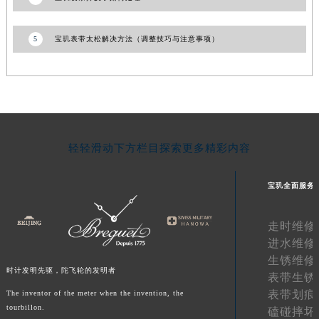
甘肃省合作市人民街宝玑售后服务中心（需提前预约）
甘肃省嘉峪关市雄关区新华中路宝玑售后服务中心（需提前预约）
5
宝玑表带太松解决方法（调整技巧与注意事项）
甘肃省金昌市金川区北京路宝玑售后服务中心（需提前预约）
甘肃省酒泉市肃州区西大街宝玑售后服务中心（需提前预约）
甘肃省临夏市城南街道团结路宝玑售后服务中心（需提前预约）
甘肃省陇南市武都区人民路宝玑售后服务中心（需提前预约）
甘肃省平凉市崆峒区西大街宝玑售后服务中心（需提前预约）
轻轻滑动下方栏目探索更多精彩内容
甘肃省庆阳市西峰区南大街宝玑售后服务中心（需提前预约）
甘肃省天水市秦州区民主路宝玑售后服务中心（需提前预约）
宝玑全面服务
甘肃省武威市凉州区迎宾路宝玑售后服务中心（需提前预约）
甘肃省张掖市甘州区民乐北路宝玑售后服务中心（需提前预约）
走时维修
宁夏回族自治区固原市原州区文化街宝玑售后服务中心（需提前预约）
进水维修
宁夏回族自治区石嘴山市大武口区贺兰山路宝玑售后服务中心（需提前预约）
生锈维修
时计发明先驱，陀飞轮的发明者
宁夏回族自治区吴忠市利通区开元大道宝玑售后服务中心（需提前预约）
表带生锈
表带划痕
The inventor of the meter when the invention, the
宁夏回族自治区银川市兴庆区新华东路97号新百中心C馆一层C1-18号商铺宝玑售后服务中心（需提前预约）
tourbillon.
磕碰摔坏
宁夏回族自治区中卫市沙坡头区鼓楼东街宝玑售后服务中心（需提前预约）