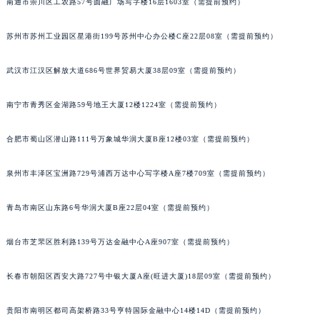
南通市崇川区工农路57号圆融广场写字楼16层1603室（需提前预约）
辽宁省铁岭市银州区南马路宝玑售后服务中心（需提前预约）
辽宁省营口市站前区市府路与渤海大街交叉口宝玑售后服务中心（需提前预约）
苏州市苏州工业园区星港街199号苏州中心办公楼C座22层08室（需提前预约）
辽宁省沈阳市沈河区中街路137号亨得利名表维修授权店1楼宝玑售后服务中心（需提前预约）
武汉市江汉区解放大道686号世界贸易大厦38层09室（需提前预约）
辽宁省沈阳市沈河区中街路83号亨得利名表维修授权店1楼宝玑售后服务中心（需提前预约）
北京市朝阳区建国门外大街甲6号华熙国际中心D座11层1102室宝玑售后服务中心（北京总部）（需提前预约）
南宁市青秀区金湖路59号地王大厦12楼1224室（需提前预约）
北京市东城区东长安街1号王府井东方广场W3座6层602室宝玑售后服务中心（需提前预约）
河北省保定市竞秀区朝阳北大街北国先天下宝玑售后服务中心（需提前预约）
合肥市蜀山区潜山路111号万象城华润大厦B座12楼03室（需提前预约）
内蒙古自治区阿拉善盟市左旗土尔扈特大街宝玑售后服务中心（需提前预约）
泉州市丰泽区宝洲路729号浦西万达中心写字楼A座7楼709室（需提前预约）
内蒙古自治区巴彦淖尔市临河区新华街宝玑售后服务中心（需提前预约）
内蒙古自治区包头市青山区幸福路甲3号王府井百货名表维修宝玑售后服务中心（需提前预约）
青岛市南区山东路6号华润大厦B座22层04室（需提前预约）
内蒙古自治区赤峰市红山区哈达街宝玑售后服务中心（需提前预约）
内蒙古自治区鄂尔多斯市东胜区伊金霍洛街宝玑售后服务中心（需提前预约）
烟台市芝罘区胜利路139号万达金融中心A座907室（需提前预约）
内蒙古自治区呼伦贝尔市海拉尔区中央街宝玑售后服务中心（需提前预约）
内蒙古自治区通辽市科尔沁区明仁大街宝玑售后服务中心（需提前预约）
长春市朝阳区西安大路727号中银大厦A座(旺进大厦)18层09室（需提前预约）
内蒙古自治区乌海市海勃湾区人民南路宝玑售后服务中心（需提前预约）
贵阳市南明区都司高架桥路33号亨特国际金融中心14楼14D（需提前预约）
内蒙古自治区乌兰察布市集宁区恩和大街宝玑售后服务中心（需提前预约）