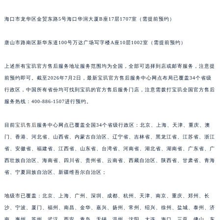
安徽省亳州市谯城区魏武大道宝玑售后服务中心（需提前预约）
海口市龙华区金贸东路5号海口华润大厦B座17层1707室（需提前预约）
安徽省池州市贵池区长江路宝玑售后服务中心（需提前预约）
安徽省滁州市琅琊区南谯北路宝玑售后服务中心（需提前预约）
唐山市路南区新华东道100号万达广场写字楼A座10层1002室（需提前预约）
安徽省阜阳市颍州区颍州北路宝玑售后服务中心（需提前预约）
安徽省淮北市相山区淮海路宝玑售后服务中心（需提前预约）
上述所有宝玑官方售后服务地址服务范围均为全国，全部可选择到店或邮寄服务，注意提
前预约即可。截至2026年7月2日，最新宝玑官方售后服务中心网点布局已覆盖34个省级
安徽省淮南市田家庵区国庆中路宝玑售后服务中心（需提前预约）
行政区，中国所有省份均可找到宝玑的官方售后服务门店，注意需拨打宝玑全国官方售后
安徽省黄山市屯溪区黄山西路宝玑售后服务中心（需提前预约）
服务热线：400-886-1507进行预约。
安徽省六安市金安区解放中路宝玑售后服务中心（需提前预约）
安徽省马鞍山市雨山区湖南西路宝玑售后服务中心（需提前预约）
目前
宝玑售后
服务中心网点已覆盖全国34个省级行政区：北京、上海、天津、重庆、澳
安徽省宿州市埇桥区人民中路宝玑售后服务中心（需提前预约）
门、香港、河北省、山西省、内蒙古自治区、辽宁省、吉林省、黑龙江省、江苏省、浙江
安徽省铜陵市铜官区石城大道宝玑售后服务中心（需提前预约）
省、安徽省、福建省、江西省、山东省、台湾省、河南省、湖北省、湖南省、广东省、广
西壮族自治区、海南省、四川省、贵州省、云南省、西藏自治区、陕西省、甘肃省、青海
安徽省芜湖市镜湖区中山路步行街宝玑售后服务中心（需提前预约）
省、宁夏回族自治区、新疆维吾尔自治区；
安徽省宣城市宣州区叠嶂西路宝玑售后服务中心（需提前预约）
福建省龙岩市新罗区九一南路宝玑售后服务中心（需提前预约）
地级市已覆盖：北京、上海、广州、深圳、成都、杭州、天津、南京、重庆、郑州、长
福建省南平市建阳区人民西路宝玑售后服务中心（需提前预约）
沙、宁波、厦门、福州、南昌、金华、嘉兴、扬州、常州、绍兴、徐州、盐城、泰州、济
福建省宁德市蕉城区天湖东路宝玑售后服务中心（需提前预约）
南、惠州、苏州、武汉、西安、青岛、无锡、温州、沈阳、大连、海口、三亚、佛山、东