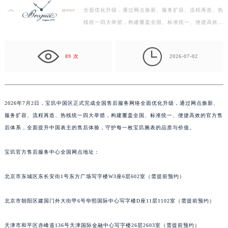
全面优化升级，通过网点焕新、服务扩容、流程再造、热
徐州市鼓楼区淮海东路29号苏宁广场IFC国际金融中心写字楼35层3508室（需提前预约）
线统一四大举措，构建覆盖全国、标准统一、便捷高效的
扬州市邗江区国展路29号星耀天地写字楼1号楼18层1803室（需提前预约）
官方售后体系，全面提升中国表主的售后体验，守护每
盐城市盐都区世纪大道5号盐城金融城写字楼1号楼16层1604室（需提前预约）
一…

泰州市海陵区永定东路399号置地商务中心东塔写字楼（华润万象城）17层1706室（需提前预约）
89 次
2026-07-02
宁波市江北区大闸南路500号来福士广场办公楼20层2009室（需提前预约）
杭州市上城区钱江路1366号华润大厦写字楼A座5层503-5室（需提前预约）
金华市金东区东市南街777号金华万达广场写字楼4号楼22层2209室（需提前预约）
2026年7月2日，宝玑中国区正式完成全国售后服务网络全面优化升级，通过网点焕新、
绍兴市越城区胜利东路379号世茂天际中心写字楼8层805室（需提前预约）
服务扩容、流程再造、热线统一四大举措，构建覆盖全国、标准统一、便捷高效的官方售
嘉兴市南湖区广益路705号嘉兴世界贸易中心写字楼A座13层1304室（需提前预约）
后体系，全面提升中国表主的售后体验，守护每一枚宝玑腕表的品质与价值。
南昌市红谷滩新区红谷中大道998号绿地双子塔（中央广场）A1座办公楼14层07室（需提前预约）
宝玑官方售后服务中心全国网点地址：
济南市历下区经十路11111号华润中心写字楼（万象城）15层1508室（需提前预约）
广州市天河区天河路230号万菱汇国际中心写字楼A塔7层704室（需提前预约）
北京市东城区东长安街1号东方广场写字楼W3座6层602室（需提前预约）
广州市越秀区环市东路371-375号世界贸易中心大厦南塔写字楼15层07室（需提前预约）
深圳市罗湖区深南东路5001号华润大厦写字楼17层1701室（需提前预约）
北京市朝阳区建国门外大街甲6号华熙国际中心写字楼D座11层1102室（需提前预约）
惠州市惠城区江北文昌一路7号华贸大厦写字楼1座30层05室（需提前预约）
厦门市思明区湖滨东路95号华润大厦写字楼B座11层1104室（需提前预约）
天津市和平区赤峰道136号天津国际金融中心写字楼26层2603室（需提前预约）