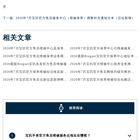
广西壮族自治区河池市金城江区金城江街道朝阳路宝玑售后服务中心（需提前预约）
开
广西壮族自治区贺州市八步区城东街道灵峰南路宝玑售后服务中心（需提前预约）
下一篇:
2026年7月宝玑官方售后服务中心（维修保养）调整补充通知文本（迁址新增）
广西壮族自治区来宾市兴宾区桂中大道宝玑售后服务中心（需提前预约）
广西壮族自治区柳州市城中区中山中路宝玑售后服务中心（需提前预约）
相关文章
广西壮族自治区钦州市钦南区金海湾东大街宝玑售后服务中心（需提前预约）
2026年7月宝玑官方售后维修中心及保养中心迁址新增全览
2026年7月宝玑官方保养中心与维修服务中心迁址及新开补充指南确认内容
广西壮族自治区梧州市万秀区龙湖镇高旺路宝玑售后服务中心（需提前预约）
2026年7月宝玑官方售后维修保养业务网点变更全录
2026最新Breguet宝玑官方保养中心地址考察报告
广西壮族自治区玉林市玉州区金玉路宝玑售后服务中心（需提前预约）
2026最新Breguet宝玑名表官方售后维修服务中心地址调研报告
2026年7月宝玑官方维修中心保养业务网点最新变动补充确认
海南省儋州市儋州市那大镇兰洋北路宝玑售后服务中心（需提前预约）
2026年7月宝玑官方保养维修站迁移及新开店说明
2026年7月宝玑官方售后网络升级完整补充速报（迁址及新开）
海南省东方市八所镇解放西路宝玑售后服务中心（需提前预约）
2026年7月宝玑官方售后点新址及新增网点完整补充速报
2026年7月宝玑官方保养维修综合站搬迁及新增服务点补充最终公示确认稿
海南省琼海市嘉积镇东风路宝玑售后服务中心（需提前预约）
海南省三沙市西沙区西沙群岛永兴岛北京路宝玑售后服务中心（需提前预约）
海南省三亚市吉阳区迎宾路宝玑售后服务中心（需提前预约）
推荐阅读
海南省万宁市万城镇解放路宝玑售后服务中心（需提前预约）
海南省文昌市文城镇教育东路宝玑售后服务中心（需提前预约）
海南省五指山市通什镇三月三大道宝玑售后服务中心（需提前预约）
1
宝玑手表官方售后维修服务点地址在哪呢？
香港特别行政区尖沙咀区油尖旺区广东道宝玑售后服务中心（需提前预约）