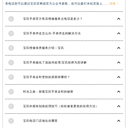
系电话您可以通过宝玑官网或官方公众号获取，也可以拨打本站页面上......
详情 >
香港特别行政区金钟区中西区金钟道宝玑售后服务中心（需提前预约）
香港特别行政区九龙区油尖旺区弥敦道宝玑售后服务中心（需提前预约）
2
宝玑手表官方售后维修服务点电话是多少？
香港特别行政区铜锣湾区湾仔区轩尼诗道宝玑售后服务中心（需提前预约）
河南省安阳市文峰区解放大道宝玑售后服务中心（需提前预约）
3
宝玑手表停走怎么办-手表停走的解决方法
河南省鹤壁市淇滨区九州路宝玑售后服务中心（需提前预约）
河南省济源市沁园街道济水大道宝玑售后服务中心（需提前预约）
4
宝玑维修保养服务介绍 | 宝玑
河南省焦作市解放区解放路宝玑售后服务中心（需提前预约）
河南省开封市鼓楼区中山路宝玑售后服务中心（需提前预约）
5
宝玑手表磁化了该如何处理|宝玑技师为您讲解
河南省洛阳市西工区中州中路与解放路交叉口宝玑售后服务中心（需提前预约）
6
宝玑手表走时变快的原因有哪些？
河南省漯河市源汇区交通路宝玑售后服务中心（需提前预约）
河南省南阳市宛城区范蠡东路与南都路交叉口宝玑售后服务中心（需提前预约）
7
时光之旅：探索宝玑手表走时的秘密
河南省平顶山市卫东区建设路宝玑售后服务中心（需提前预约）
河南省濮阳市大华龙区开州路绿城路交叉口宝玑售后服务中心（需提前预约）
8
宝玑外观有划痕处理技巧（轻松修复爱表的实用方法）
河南省三门峡市湖滨区和平路宝玑售后服务中心（需提前预约）
河南省商丘市梁园区神火大道宝玑售后服务中心（需提前预约）
9
宝玑电话门店地址在哪里
河南省新乡市红旗区人民路宝玑售后服务中心（需提前预约）