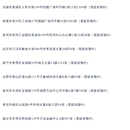
内蒙古自治区锡林郭勒盟市锡林浩特市光明街与额尔敦路交叉口宝玑售后服务中心（需提前预约）
无锡市梁溪区人民中路139号恒隆广场写字楼1座11层1104室（需提前预约）
内蒙古自治区兴安盟市乌兰浩特市兴安大街宝玑售后服务中心（需提前预约）
南通市崇川区工农路57号圆融广场写字楼16层1603室（需提前预约）
山西省大同市平城区迎宾街宝玑售后服务中心（需提前预约）
山西省晋城市城区黄华街宝玑售后服务中心（需提前预约）
苏州市苏州工业园区星港街199号苏州中心办公楼C座22层08室（需提前预约）
山西省晋中市榆次区顺城街宝玑售后服务中心（需提前预约）
山西省临汾市尧都区解放路宝玑售后服务中心（需提前预约）
武汉市江汉区解放大道686号世界贸易大厦38层09室（需提前预约）
山西省吕梁市离石区永宁中路与建设街交叉口宝玑售后服务中心（需提前预约）
南宁市青秀区金湖路59号地王大厦12楼1224室（需提前预约）
山西省朔州市朔城区怡西路与鄯阳西街交汇处宝玑售后服务中心（需提前预约）
山西省忻州市忻府区和平东街与七一南路交叉口宝玑售后服务中心（需提前预约）
合肥市蜀山区潜山路111号万象城华润大厦B座12楼03室（需提前预约）
山西省阳泉市郊区平阳东街与新城大道交叉口宝玑售后服务中心（需提前预约）
山西省运城市盐湖区河东街宝玑售后服务中心（需提前预约）
泉州市丰泽区宝洲路729号浦西万达中心写字楼A座7楼709室（需提前预约）
山西省长治市潞州区英雄中路宝玑售后服务中心（需提前预约）
山西省太原市迎泽区迎泽街道解放路15号亨得利名表维修授权店3楼宝玑售后服务中心（需提前预约）
青岛市南区山东路6号华润大厦B座22层04室（需提前预约）
天津市和平区赤峰道136号天津国际金融中心26层2603室宝玑售后服务中心（需提前预约）
烟台市芝罘区胜利路139号万达金融中心A座907室（需提前预约）
安徽省安庆市迎江区人民路宝玑售后服务中心（需提前预约）
安徽省蚌埠市蚌山区淮河路宝玑售后服务中心（需提前预约）