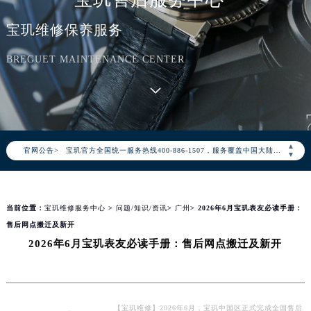
宝玑维修保养服务
BREGUET MAINTENANCE CENTER
2026年8月宝玑中国区售后服务网络优化升级公告
2026年8月宝玑全国官方售后客户服务热线：400-886-1507
▲
官网公告>
宝玑官方全国统一服务热线400-886-1507，服务覆盖中国大陆、香港、澳门、台湾全部区域（非大陆需加拨“+86”）
▼
2026年8月宝玑售后服务中心最新网点地址：
北京市朝阳区建国门外大街甲6号华熙国际中心写字楼D座11层1102室（北京总部）（需提前预约）
当前位置：
宝玑维修服务中心
>
问题/知识/资讯
>
广州
> 2026年6月宝玑表友必读手册：
北京市东城区东长安街1号东方广场写字楼W3座6层602室（需提前预约）
售后网点搬迁及新开
天津市和平区赤峰道136号天津国际金融中心写字楼26层2603室（需提前预约）
2026年6月宝玑表友必读手册：售后网点搬迁及新开
上海市徐汇区虹桥路3号港汇中心写字楼2座37层3705室（需提前预约）
上海市黄浦区南京东路299号宏伊国际广场写字楼8层806室（需提前预约）
南京市秦淮区中山南路1号（新街口）南京中心写字楼22层C1-1室（需提前预约）
常州市新北区龙锦路1590号现代传媒中心写字楼5号楼10层1008室（需提前预约）
【宝玑维修】2026年6月，宝玑中国区正式完成全国售后