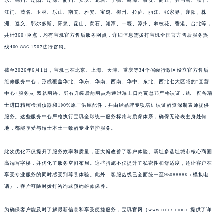
东、锦州、辽阳、辽源、衢州、安庆、龙岩、宁德、鹰潭、泰安、商丘、驻马店、咸宁、
江西省景德镇市珠山区珠山中路宝玑售后服务中心（需提前预约）
江门、茂名、玉林、乐山、南充、雅安、宝鸡、柳州、拉萨、丽江、张家界、襄阳、株
洲、遵义、鄂尔多斯、阳泉、昆山、黄石、湘潭、十堰、漳州、攀枝花、香港、台北等，
江西省九江市浔阳区浔阳路宝玑售后服务中心（需提前预约）
共计360+网点，均有宝玑官方售后服务网点，详细信息需拨打宝玑全国官方售后服务热
江西省南昌市红谷滩新区红谷中大道998号绿地双子塔（中央广场）A1座办公楼14层1407室宝玑售后服务中心（需提前预约）
线400-886-1507进行咨询。
江西省萍乡市安源区萍安北大道与康庄路交叉口宝玑售后服务中心（需提前预约）
江西省上饶市信州区滨江西路宝玑售后服务中心（需提前预约）
截至2026年6月1日，宝玑已在北京、上海、天津、重庆等34个省级行政区设立官方售后
江西省新余市渝水区北湖西路宝玑售后服务中心（需提前预约）
维修服务中心，形成覆盖华北、华东、华南、西南、华中、东北、西北七大区域的“直营
江西省宜春市袁州区中山中路宝玑售后服务中心（需提前预约）
中心+服务点”双轨网络。所有升级后的网点均通过瑞士日内瓦总部严格认证，统一配备瑞
士进口精密检测仪器和100%原厂供应配件，并由经品牌专项培训认证的资深制表师提供
江西省鹰潭市月湖区胜利东路宝玑售后服务中心（需提前预约）
服务。这些服务中心严格执行宝玑全球统一服务标准与质保体系，确保无论表主身处何
山东省德州市德城区东风中路宝玑售后服务中心（需提前预约）
地，都能享受与瑞士本土一致的专业养护服务。
山东省东营市东营区济南路宝玑售后服务中心（需提前预约）
山东省济南市历下区经十路11111号华润中心写字楼（万象城）15层1508室宝玑售后服务中心（需提前预约）
此次优化不仅提升了服务效率和质量，还大幅改善了客户体验。新址多选址城市核心商圈
山东省济宁市任城区太白楼路宝玑售后服务中心（需提前预约）
高端写字楼，并优化了服务空间布局。这些措施不仅提升了私密性和舒适度，还让客户在
山东省莱芜市文化南路8号银座商城名表维修一楼名表维修宝玑售后服务中心（需提前预约）
享受专业服务的同时感受到尊贵体验。此外，客服热线已全面统一至95088888（模拟电
话），客户可随时拨打咨询或预约维修保养。
山东省临沂市兰山区解放路宝玑售后服务中心（需提前预约）
山东省日照市东港区烟台路宝玑售后服务中心（需提前预约）
为确保客户能及时了解最新信息和享受便捷服务，宝玑官网（www.rolex.com）提供了详
山东省泰安市泰山区财源街道泰山大街宝玑售后服务中心（需提前预约）