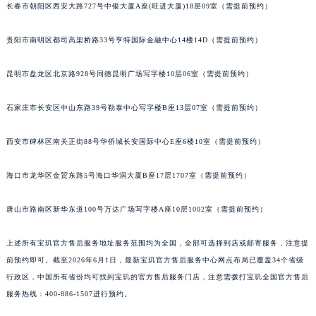
长春市朝阳区西安大路727号中银大厦A座(旺进大厦)18层09室（需提前预约）
安徽省亳州市谯城区魏武大道宝玑售后服务中心（需提前预约）
安徽省池州市贵池区长江路宝玑售后服务中心（需提前预约）
贵阳市南明区都司高架桥路33号亨特国际金融中心14楼14D（需提前预约）
安徽省滁州市琅琊区南谯北路宝玑售后服务中心（需提前预约）
昆明市盘龙区北京路928号同德昆明广场写字楼10层06室（需提前预约）
安徽省阜阳市颍州区颍州北路宝玑售后服务中心（需提前预约）
安徽省淮北市相山区淮海路宝玑售后服务中心（需提前预约）
石家庄市长安区中山东路39号勒泰中心写字楼B座13层07室（需提前预约）
安徽省淮南市田家庵区国庆中路宝玑售后服务中心（需提前预约）
安徽省黄山市屯溪区黄山西路宝玑售后服务中心（需提前预约）
西安市碑林区南关正街88号华侨城长安国际中心E座6楼10室（需提前预约）
安徽省六安市金安区解放中路宝玑售后服务中心（需提前预约）
安徽省马鞍山市雨山区湖南西路宝玑售后服务中心（需提前预约）
海口市龙华区金贸东路5号海口华润大厦B座17层1707室（需提前预约）
安徽省宿州市埇桥区人民中路宝玑售后服务中心（需提前预约）
唐山市路南区新华东道100号万达广场写字楼A座10层1002室（需提前预约）
安徽省铜陵市铜官区石城大道宝玑售后服务中心（需提前预约）
安徽省芜湖市镜湖区中山路步行街宝玑售后服务中心（需提前预约）
上述所有宝玑官方售后服务地址服务范围均为全国，全部可选择到店或邮寄服务，注意提
安徽省宣城市宣州区叠嶂西路宝玑售后服务中心（需提前预约）
前预约即可。截至2026年6月1日，最新宝玑官方售后服务中心网点布局已覆盖34个省级
福建省龙岩市新罗区九一南路宝玑售后服务中心（需提前预约）
行政区，中国所有省份均可找到宝玑的官方售后服务门店，注意需拨打宝玑全国官方售后
福建省南平市建阳区人民西路宝玑售后服务中心（需提前预约）
服务热线：400-886-1507进行预约。
福建省宁德市蕉城区天湖东路宝玑售后服务中心（需提前预约）