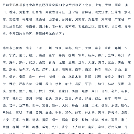
目前
宝玑售后
服务中心网点已覆盖全国34个省级行政区：北京、上海、天津、重庆、澳
福建省莆田市城厢区霞林街道荔华东大道宝玑售后服务中心（需提前预约）
门、香港、河北省、山西省、内蒙古自治区、辽宁省、吉林省、黑龙江省、江苏省、浙江
福建省三明市三元区东乾二路宝玑售后服务中心（需提前预约）
省、安徽省、福建省、江西省、山东省、台湾省、河南省、湖北省、湖南省、广东省、广
福建省漳州市龙文区步港路宝玑售后服务中心（需提前预约）
西壮族自治区、海南省、四川省、贵州省、云南省、西藏自治区、陕西省、甘肃省、青海
江苏省常州市新北区龙锦路1590号现代传媒中心5号楼10层1008室宝玑售后服务中心（需提前预约）
省、宁夏回族自治区、新疆维吾尔自治区；
江苏省淮安市清江浦区淮海北路宝玑售后服务中心（需提前预约）
地级市已覆盖：北京、上海、广州、深圳、成都、杭州、天津、南京、重庆、郑州、长
江苏省连云港市海州区通灌北路宝玑售后服务中心（需提前预约）
沙、宁波、厦门、福州、南昌、金华、嘉兴、扬州、常州、绍兴、徐州、盐城、泰州、济
江苏省南京市秦淮区中山南路1号南京中心22层22-C1-C3室宝玑售后服务中心（需提前预约）
南、惠州、苏州、武汉、西安、青岛、无锡、温州、沈阳、大连、海口、三亚、佛山、东
江苏省宿迁市宿城区西湖路宝玑售后服务中心（需提前预约）
莞、珠海、哈尔滨、合肥、昆明、太原、石家庄、南宁、南通、长春、烟台、唐山、廊
江苏省泰州市海陵区永定东路399号置地商务中心东塔（华润万象城）17层1706室宝玑售后服务中心（需提前预约）
坊、保定、贵阳、泉州、台州、湖州、中山、乌鲁木齐、洛阳、邯郸、秦皇岛、澳门、西
江苏省徐州市鼓楼区淮海东路29号苏宁广场IFC国际金融中心35层3508室宝玑售后服务中心（需提前预约）
宁、潍坊、呼和浩特、沧州、鞍山、赣州、临沂、岳阳、平顶山、镇江、桂林、芜湖、汕
江苏省盐城市盐都区世纪大道5号盐城金融城写字楼1号楼16层1604室宝玑售后服务中心（需提前预约）
头、淄博、兰州、银川、郴州、大庆、张家口、衡阳、焦作、周口、邵阳、亳州、新乡、
衡水、牡丹江、德州、聊城、包头、淮安、宜昌、许昌、邢台、宿迁、丽水、蚌埠、上
江苏省扬州市邗江区国展路29号星耀天地写字楼1号楼18层1803室宝玑售后服务中心（需提前预约）
饶、晋中、葫芦岛、四平、宜春、滁州、大同、舟山、绵阳、天水、德阳、承德、绥化、
江苏省镇江市京口区中山东路宝玑售后服务中心（需提前预约）
马鞍山、三明、滨州、黄冈、赤峰、荆州、通化、鸡西、佳木斯、黑河、连云港、阜阳、
江西省抚州市临川区赣东大道宝玑售后服务中心（需提前预约）
吉安、枣庄、永州、清远、揭阳、梧州、渭南、延安、长治、运城、淮南、莆田、荆门、
江西省赣州市章贡区文清路宝玑售后服务中心（需提前预约）
益阳、梅州、达州、榆林、威海、九江、济宁、齐齐哈尔、南阳、常德、呼伦贝尔、丹
江西省吉安市吉州区井冈山大道宝玑售后服务中心（需提前预约）