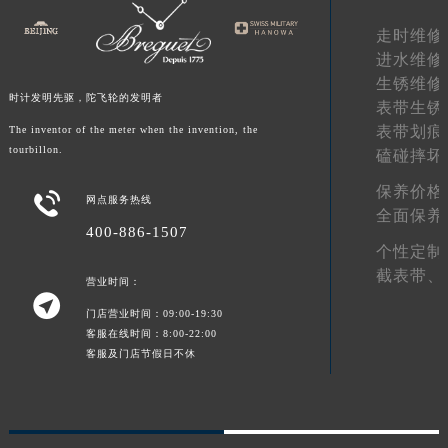
甘肃省合作市人民街宝玑售后服务中心（需提前预约）
走时维修
甘肃省嘉峪关市雄关区新华中路宝玑售后服务中心（需提前预约）
进水维修
甘肃省金昌市金川区北京路宝玑售后服务中心（需提前预约）
生锈维修
时计发明先驱，陀飞轮的发明者
表带生锈
甘肃省酒泉市肃州区西大街宝玑售后服务中心（需提前预约）
表带划痕
The inventor of the meter when the invention, the
甘肃省临夏市城南街道团结路宝玑售后服务中心（需提前预约）
tourbillon.
磕碰摔坏
甘肃省陇南市武都区人民路宝玑售后服务中心（需提前预约）
保养价格
甘肃省平凉市崆峒区西大街宝玑售后服务中心（需提前预约）

网点服务热线
全面保养
甘肃省庆阳市西峰区南大街宝玑售后服务中心（需提前预约）
400-886-1507
甘肃省天水市秦州区民主路宝玑售后服务中心（需提前预约）
个性定制
截表带、
甘肃省武威市凉州区迎宾路宝玑售后服务中心（需提前预约）
营业时间：

甘肃省张掖市甘州区民乐北路宝玑售后服务中心（需提前预约）
门店营业时间：09:00-19:30
宁夏回族自治区固原市原州区文化街宝玑售后服务中心（需提前预约）
客服在线时间：8:00-22:00
客服及门店节假日不休
宁夏回族自治区石嘴山市大武口区贺兰山路宝玑售后服务中心（需提前预约）
宁夏回族自治区吴忠市利通区开元大道宝玑售后服务中心（需提前预约）
宁夏回族自治区银川市兴庆区新华东路97号新百中心C馆一层C1-18号商铺宝玑售后服务中心（需提前预约）
宁夏回族自治区中卫市沙坡头区鼓楼东街宝玑售后服务中心（需提前预约）