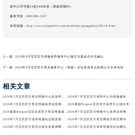
广东省梅州市梅江区金燕大道宝玑售后服务中心（需提前预约）
原中心写字楼24层2406B室（需提前预约）
广东省清远市清城区湖西路宝玑售后服务中心（需提前预约）
服务专线：
400-886-1507
广东省汕头市龙湖区长平路宝玑售后服务中心（需提前预约）
本页链接：
http://www.breguetfw.com/problems/guangzhou/20114.html
广东省汕尾市城区香洲街道园林社区翠园街宝玑售后服务中心（需提前预约）
广东省韶关市武江区芙蓉新区与老城中心交汇处宝玑售后服务中心（需提前预约）
广东省深圳市罗湖区深南东路5001号华润大厦17层1701室宝玑售后服务中心（需提前预约）
上一篇:
2026年6月宝玑官方维修保养服务中心搬迁与新设点补充确认
广东省阳江市江城区东风一路宝玑售后服务中心（需提前预约）
广东省云浮市云城区金山路宝玑售后服务中心（需提前预约）
下一篇:
2026年6月宝玑官方售后服务中心（维修）迁址及保养点新增公示文本内容
广东省湛江市赤坎区观海北路宝玑售后服务中心（需提前预约）
广东省肇庆市端州区信安大道与砚都大道交汇处宝玑售后服务中心（需提前预约）
相关文章
广西壮族自治区百色市右江区中山二路宝玑售后服务中心（需提前预约）
2026年7月宝玑官方售后维修中心及保养中心迁址新增全览
2026年7月宝玑官方保养中心与维修服务中心迁址及新开补充指南确认内容
广西壮族自治区北海市海城区北京路宝玑售后服务中心（需提前预约）
2026年7月宝玑官方售后维修保养业务网点变更全录
2026最新Breguet宝玑官方保养中心地址考察报告
广西壮族自治区崇左市江州区石景林街道友谊大道与丽川路交汇处宝玑售后服务中心（需提前预约）
2026最新Breguet宝玑名表官方售后维修服务中心地址调研报告
2026年7月宝玑官方维修中心保养业务网点最新变动补充确认
广西壮族自治区防城港市港口区金花茶大道宝玑售后服务中心（需提前预约）
2026年7月宝玑官方保养维修站迁移及新开店说明
2026年7月宝玑官方售后网络升级完整补充速报（迁址及新开）
广西壮族自治区贵港市港北区港城街道布山大道与仙衣路交叉口宝玑售后服务中心（需提前预约）
2026年7月宝玑官方售后点新址及新增网点完整补充速报
2026年7月宝玑官方保养维修综合站搬迁及新增服务点补充最终公示确认稿
广西壮族自治区桂林市秀峰区红岭路宝玑售后服务中心（需提前预约）