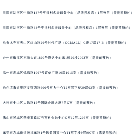
辽宁省铁岭市银州区南马路宝玑售后服务中心（需提前预约）
沈阳市沈河区中街路137号亨得利名表服务中心（品牌授权店）1层整层（需提前预约）
辽宁省营口市站前区市府路与渤海大街交叉口宝玑售后服务中心（需提前预约）
辽宁省沈阳市沈河区中街路137号亨得利名表维修授权店1楼宝玑售后服务中心（需提前预约）
沈阳市沈河区中街路83号亨得利名表服务中心（品牌授权店）1层整层（需提前预约）
辽宁省沈阳市沈河区中街路83号亨得利名表维修授权店1楼宝玑售后服务中心（需提前预约）
北京市朝阳区建国门外大街甲6号华熙国际中心D座11层1102室宝玑售后服务中心（北京总部）（需提前预约）
乌鲁木齐市天山区红山路26号时代广场（CCMALL）C座17层17-B（需提前预约）
北京市东城区东长安街1号王府井东方广场W3座6层602室宝玑售后服务中心（需提前预约）
台州市椒江区东海大道1800号腾达中心东1幢20楼2002室（需提前预约）
河北省保定市竞秀区朝阳北大街北国先天下宝玑售后服务中心（需提前预约）
内蒙古自治区阿拉善盟市左旗土尔扈特大街宝玑售后服务中心（需提前预约）
温州市鹿城区锦绣路1067号置信广场10层1015室（需提前预约）
内蒙古自治区巴彦淖尔市临河区新华街宝玑售后服务中心（需提前预约）
内蒙古自治区包头市青山区幸福路甲3号王府井百货名表维修宝玑售后服务中心（需提前预约）
哈尔滨市道里区友谊西路600号富力中心T2座写字楼29层03室（需提前预约）
内蒙古自治区赤峰市红山区哈达街宝玑售后服务中心（需提前预约）
大连市中山区人民路15号国际金融大厦7层G室（需提前预约）
内蒙古自治区鄂尔多斯市东胜区伊金霍洛街宝玑售后服务中心（需提前预约）
内蒙古自治区呼伦贝尔市海拉尔区中央街宝玑售后服务中心（需提前预约）
佛山市禅城区季华五路57号万科金融中心C座12层1205室（需提前预约）
内蒙古自治区通辽市科尔沁区明仁大街宝玑售后服务中心（需提前预约）
内蒙古自治区乌海市海勃湾区人民南路宝玑售后服务中心（需提前预约）
东莞市东城街道鸿福东路1号民盈国贸中心T1写字楼9层907室（需提前预约）
内蒙古自治区乌兰察布市集宁区恩和大街宝玑售后服务中心（需提前预约）