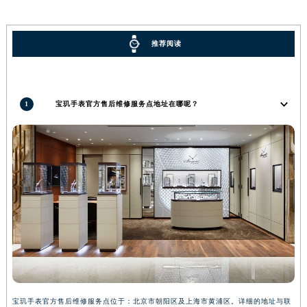
广西壮族自治区河池市金城江区金城江街道朝阳路宝玑售后服务中心（需提前预约）
广西壮族自治区贺州市八步区城东街道灵峰南路宝玑售后服务中心（需提前预约）
推荐阅读
广西壮族自治区来宾市兴宾区桂中大道宝玑售后服务中心（需提前预约）
广西壮族自治区柳州市城中区中山中路宝玑售后服务中心（需提前预约）
广西壮族自治区钦州市钦南区金海湾东大街宝玑售后服务中心（需提前预约）
1
宝玑手表官方售后维修服务点地址在哪呢？
广西壮族自治区梧州市万秀区龙湖镇高旺路宝玑售后服务中心（需提前预约）
广西壮族自治区玉林市玉州区金玉路宝玑售后服务中心（需提前预约）
海南省儋州市儋州市那大镇兰洋北路宝玑售后服务中心（需提前预约）
海南省东方市八所镇解放西路宝玑售后服务中心（需提前预约）
海南省琼海市嘉积镇东风路宝玑售后服务中心（需提前预约）
海南省三沙市西沙区西沙群岛永兴岛北京路宝玑售后服务中心（需提前预约）
海南省三亚市吉阳区迎宾路宝玑售后服务中心（需提前预约）
海南省万宁市万城镇解放路宝玑售后服务中心（需提前预约）
海南省文昌市文城镇教育东路宝玑售后服务中心（需提前预约）
海南省五指山市通什镇三月三大道宝玑售后服务中心（需提前预约）
宝玑手表官方售后维修服务点位于：北京市朝阳区及上海市黄浦区。详细的地址与联
香港特别行政区尖沙咀区油尖旺区广东道宝玑售后服务中心（需提前预约）