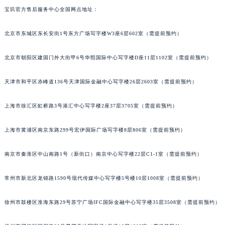
宝玑官方售后服务中心全国网点地址：
福州市鼓楼区五四路128-1号恒力城写字楼15层03室（需提前预约）
成都市锦江区人民东路6号SAC东原中心写字楼24层2406B室（需提前预约）
北京市东城区东长安街1号东方广场写字楼W3座6层602室（需提前预约）
重庆市江北区观音桥步行街2号融恒时代广场写字楼9层902室（需提前预约）
长沙市芙蓉区定王台街道建湘路393号世茂环球金融中心写字楼（芙蓉广场）10层13室（需提前预约）
北京市朝阳区建国门外大街甲6号华熙国际中心写字楼D座11层1102室（需提前预约）
郑州市二七区铭功路10号华润大厦写字楼29层2905室（需提前预约）
太原市迎泽区解放路15号亨得利名表服务中心（品牌授权店）3层整层（需提前预约）
天津市和平区赤峰道136号天津国际金融中心写字楼26层2603室（需提前预约）
沈阳市沈河区中街路137号亨得利名表服务中心（品牌授权店）1层整层（需提前预约）
上海市徐汇区虹桥路3号港汇中心写字楼2座37层3705室（需提前预约）
沈阳市沈河区中街路83号亨得利名表服务中心（品牌授权店）1层整层（需提前预约）
乌鲁木齐市天山区红山路26号时代广场（CCMALL）C座17层17-B（需提前预约）
上海市黄浦区南京东路299号宏伊国际广场写字楼8层806室（需提前预约）
温州市鹿城区锦绣路1067号置信广场10层1015室（需提前预约）
哈尔滨市道里区友谊西路600号富力中心T2座写字楼29层03室（需提前预约）
南京市秦淮区中山南路1号（新街口）南京中心写字楼22层C1-1室（需提前预约）
大连市中山区人民路15号国际金融大厦7层G室（需提前预约）
常州市新北区龙锦路1590号现代传媒中心写字楼5号楼10层1008室（需提前预约）
佛山市禅城区季华五路57号万科金融中心C座12层1205室（需提前预约）
东莞市东城街道鸿福东路1号民盈国贸中心T1写字楼9层907室（需提前预约）
徐州市鼓楼区淮海东路29号苏宁广场IFC国际金融中心写字楼35层3508室（需提前预约）
无锡市梁溪区人民中路139号恒隆广场写字楼1座11层1104室（需提前预约）
南通市崇川区工农路57号圆融广场写字楼16层1603室（需提前预约）