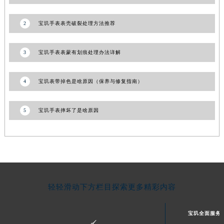
湖南省常德市武陵区人民路宝玑售后服务中心（需提前预约）
2
宝玑手表表壳破裂处理方法推荐
湖南省郴州市北湖区国庆北路宝玑售后服务中心（需提前预约）
湖南省衡阳市雁峰区解放路宝玑售后服务中心（需提前预约）
3
宝玑手表表蒙有划痕处理办法详解
湖南省怀化市鹤城区迎丰中路宝玑售后服务中心（需提前预约）
湖南省娄底市娄星区长青街宝玑售后服务中心（需提前预约）
湖南省邵阳市双清区东风路宝玑售后服务中心（需提前预约）
4
宝玑表带掉色是啥原因（保养与修复指南）
湖南省湘潭市雨湖区莲城大道宝玑售后服务中心（需提前预约）
湖南省益阳市赫山区桃花仑路宝玑售后服务中心（需提前预约）
5
宝玑手表摔坏了是啥原因
湖南省永州市冷水滩区永州大道与中兴路交叉口宝玑售后服务中心（需提前预约）
湖南省岳阳市岳阳楼区东茅岭路宝玑售后服务中心（需提前预约）
湖南省张家界市永定区解放路宝玑售后服务中心（需提前预约）
湖南省长沙市芙蓉区建湘路393号世茂环球金融中心写字楼10层1013室宝玑售后服务中心（需提前预约）
湖南省株洲市芦淞区建设南路宝玑售后服务中心（需提前预约）
轻轻滑动下方栏目探索更多精彩内容
甘肃省白银市白银区北京路宝玑售后服务中心（需提前预约）
甘肃省定西市安定区解放路宝玑售后服务中心（需提前预约）
宝玑全面服务
甘肃省敦煌市沙州镇阳关中路宝玑售后服务中心（需提前预约）