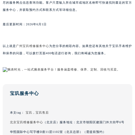
尽的服务网点信息查询功能。客户只需输入所在城市或地区名称即可快速找到最近的官方
山东省威海市环翠区新威海路89号振华商厦一楼名表维修宝玑售后服务中心（需提前预约）
服务中心，并获取预约方式和联系方式等详细信息。
山东省潍坊市奎文区东风东街宝玑售后服务中心（需提前预约）
山东省枣庄市滕州市北辛路与善国路交叉口宝玑售后服务中心（需提前预约）
最后更新时间：2026年6月1日
山东省淄博市张店区金晶大道宝玑售后服务中心（需提前预约）
上海市黄浦区南京东路299号宏伊国际广场写字楼8层806室宝玑售后服务中心（需提前预约）
以上就是
广州宝玑维修服务中心
为您分享的精彩内容。如果您还有其他关于宝玑手表维护
上海市徐汇区虹桥路3号港汇中心2座37层3705室宝玑售后服务中心（需提前预约）
和保养的问题，可以拨打页面400电话进行咨询，我们将竭诚为您服务。
浙江省杭州市上城区钱江路1366号华润大厦A座5层503-5室宝玑售后服务中心（需提前预约）
浙江省湖州市吴兴区劳动路宝玑售后服务中心（需提前预约）
浙江省嘉兴市南湖区广益路705号嘉兴世界贸易中心A座13层1304室宝玑售后服务中心（需提前预约）
浙江省金华市金东区东市南街777号金华万达广场4号楼22楼2209室宝玑售后服务中心（需提前预约）
浙江省丽水市莲都区解放街宝玑售后服务中心（需提前预约）
宝玑服务中心
浙江省宁波市江北区大闸南路500号来福士广场办公楼20层2009室宝玑售后服务中心（需提前预约）
浙江省衢州市柯城区上街宝玑售后服务中心（需提前预约）
本文tag：
宝玑
，
宝玑售后
浙江省绍兴市越城区胜利东路379号世茂天际中心写字楼8层805室宝玑售后服务中心（需提前预约）
北京宝玑维修服务中心
（北京店）服务地址：北京市朝阳区建国门外大街甲6号
浙江省舟山市定海区解放东路宝玑售后服务中心（需提前预约）
华熙国际中心写字楼D座11层1102室（北京总部）（需提前预约）
澳门特别行政区大堂区议事亭前地（新马路）宝玑售后服务中心（需提前预约）