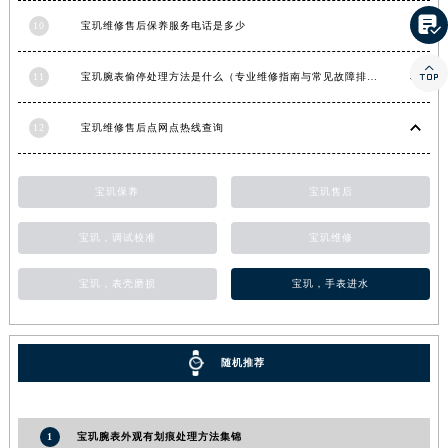

河南省信阳市浉河区东方红大道宝玑售后服务中心（需提前预约）
10
宝玑维修售后保养服务电话是多少
河南省许昌市魏都区建安大道与八龙路交叉口宝玑售后服务中心（需提前预约）

11
宝玑腕表偷停处理方法是什么（专业维修指南与常见故障排查）
河南省郑州市二七区民主路10号华润大厦29层2905室宝玑售后服务中心（需提前预约）
河南省周口市川汇区七一路宝玑售后服务中心（需提前预约）
12
宝玑维修售后点网点热线查询
河南省驻马店市驿城区乐山大道与置地大道交叉口宝玑售后服务中心（需提前预约）
湖北省鄂州市鄂城区文星大道宝玑售后服务中心（需提前预约）
湖北省黄冈市黄州区赤壁大道宝玑售后服务中心（需提前预约）
宝玑保养
宝玑售后
湖北省黄石市黄石港区武汉路宝玑售后服务中心（需提前预约）
宝玑，调试校准
宝玑维修
湖北省荆门市东宝中天街步行街宝玑售后服务中心（需提前预约）
湖北省荆州市荆州区荆中路宝玑售后服务中心（需提前预约）
宝玑，表壳磨损
宝玑，手表进水
湖北省十堰市茅箭区人民北路宝玑售后服务中心（需提前预约）
湖北省随州市曾都区青年路宝玑售后服务中心（需提前预约）
湖北省咸宁市咸安区长安大道宝玑售后服务中心（需提前预约）
随机推荐
湖北省襄阳市樊城区长虹路与人民路交叉口宝玑售后服务中心（需提前预约）
湖北省孝感市孝南区复兴大道宝玑售后服务中心（需提前预约）
1
宝玑腕表外观有划痕处理方法集锦
湖北省宜昌市西陵区夷陵大道与港窑路宝玑售后服务中心（需提前预约）