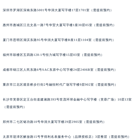
吉林省辽源市龙山区人民大街宝玑售后服务中心（需提前预约）
深圳市罗湖区深南东路5001号华润大厦写字楼17层1701室（需提前预约）
吉林省梅河口市新华街道梅河大街宝玑售后服务中心（需提前预约）
吉林省四平市铁东区紫气大路与南九经街交汇处宝玑售后服务中心（需提前预约）
惠州市惠城区江北文昌一路7号华贸大厦写字楼1座30层05室（需提前预约）
吉林省松原市宁江区五环大街宝玑售后服务中心（需提前预约）
厦门市思明区湖滨东路95号华润大厦写字楼B座11层1104室（需提前预约）
吉林省通化市东昌区环通乡江南大街宝玑售后服务中心（需提前预约）
吉林省延边市延吉市解放路宝玑售后服务中心（需提前预约）
福州市鼓楼区五四路128-1号恒力城写字楼15层03室（需提前预约）
辽宁省鞍山市铁东区站前街宝玑售后服务中心（需提前预约）
辽宁省本溪市平山区胜利路宝玑售后服务中心（需提前预约）
成都市锦江区人民东路6号SAC东原中心写字楼24层2406B室（需提前预约）
辽宁省朝阳市双塔区新华路宝玑售后服务中心（需提前预约）
重庆市江北区观音桥步行街2号融恒时代广场写字楼9层902室（需提前预约）
辽宁省丹东市振兴区七经街宝玑售后服务中心（需提前预约）
辽宁省抚顺市新抚区东一路宝玑售后服务中心（需提前预约）
长沙市芙蓉区定王台街道建湘路393号世茂环球金融中心写字楼（芙蓉广场）10层13室
辽宁省阜新市海州区解放大街宝玑售后服务中心（需提前预约）
（需提前预约）
辽宁省葫芦岛市连山区中央路宝玑售后服务中心（需提前预约）
辽宁省锦州市古塔区中央大街宝玑售后服务中心（需提前预约）
郑州市二七区铭功路10号华润大厦写字楼29层2905室（需提前预约）
辽宁省辽阳市白塔区新运大街宝玑售后服务中心（需提前预约）
太原市迎泽区解放路15号亨得利名表服务中心（品牌授权店）3层整层（需提前预约）
辽宁省盘锦市兴隆台区石油大街宝玑售后服务中心（需提前预约）