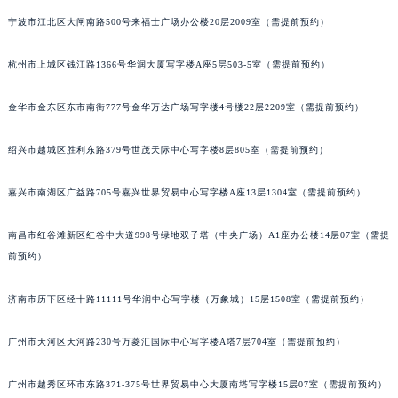
甘肃省兰州市七里河区西津西路16号兰州中心写字楼21层2102室（需提前预约）
宁波市江北区大闸南路500号来福士广场办公楼20层2009室（需提前预约）
重庆市解放碑渝中区民权路28号英利国际金融中心写字楼20层01室（需提前预约）
杭州市上城区钱江路1366号华润大厦写字楼A座5层503-5室（需提前预约）
黑龙江省大庆市萨尔图区会战大街宝玑售后服务中心（需提前预约）
黑龙江省鹤岗市向阳区红军路宝玑售后服务中心（需提前预约）
金华市金东区东市南街777号金华万达广场写字楼4号楼22层2209室（需提前预约）
黑龙江省黑河市爱辉区中央街宝玑售后服务中心（需提前预约）
黑龙江省鸡西市鸡冠区红军路宝玑售后服务中心（需提前预约）
绍兴市越城区胜利东路379号世茂天际中心写字楼8层805室（需提前预约）
黑龙江省佳木斯市向阳区长安路宝玑售后服务中心（需提前预约）
嘉兴市南湖区广益路705号嘉兴世界贸易中心写字楼A座13层1304室（需提前预约）
黑龙江省牡丹江市东安区太平路宝玑售后服务中心（需提前预约）
黑龙江省七台河市桃山区大同街宝玑售后服务中心（需提前预约）
南昌市红谷滩新区红谷中大道998号绿地双子塔（中央广场）A1座办公楼14层07室（需提
黑龙江省齐齐哈尔市龙沙区龙华路宝玑售后服务中心（需提前预约）
前预约）
黑龙江省双鸭山市尖山区新兴大街宝玑售后服务中心（需提前预约）
黑龙江省绥化市北林区新华街与康庄路交叉口宝玑售后服务中心（需提前预约）
济南市历下区经十路11111号华润中心写字楼（万象城）15层1508室（需提前预约）
黑龙江省伊春市伊美区通河路宝玑售后服务中心（需提前预约）
广州市天河区天河路230号万菱汇国际中心写字楼A塔7层704室（需提前预约）
吉林省白城市洮北区明仁南街宝玑售后服务中心（需提前预约）
吉林省白山市浑江区浑江大街宝玑售后服务中心（需提前预约）
广州市越秀区环市东路371-375号世界贸易中心大厦南塔写字楼15层07室（需提前预约）
吉林省吉林市船营区河南街宝玑售后服务中心（需提前预约）