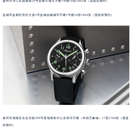
扬州市邗江区国展路29号星耀天地写字楼1号楼18层1803室（需提前预约）
苏州市苏州工业园区星港街199号苏州中心办公楼C座22层08室（需提前预约）
武汉市江汉区解放大道686号世界贸易大厦38层09室（需提前预约）
盐城市盐都区世纪大道5号盐城金融城写字楼1号楼16层1604室（需提前预约）
南宁市青秀区金湖路59号地王大厦12楼1224室（需提前预约）
合肥市蜀山区潜山路111号万象城华润大厦B座12楼03室（需提前预约）
泉州市丰泽区宝洲路729号浦西万达中心写字楼A座7楼709室（需提前预约）
青岛市南区山东路6号华润大厦B座22层04室（需提前预约）
烟台市芝罘区胜利路139号万达金融中心A座907室（需提前预约）
长春市朝阳区西安大路727号中银大厦A座(旺进大厦)18层09室（需提前预约）
贵阳市南明区都司高架桥路33号亨特国际金融中心14楼14D（需提前预约）
昆明市盘龙区北京路928号同德昆明广场写字楼10层06室（需提前预约）
石家庄市长安区中山东路39号勒泰中心写字楼B座13层07室（需提前预约）
西安市碑林区南关正街88号华侨城长安国际中心E座6楼10室（需提前预约）
海口市龙华区金贸东路5号海口华润大厦B座17层1707室（需提前预约）
唐山市路南区新华东道100号万达广场写字楼A座10层1002室（需提前预约）
泰州市海陵区永定东路399号置地商务中心东塔写字楼（华润万象城）17层1706室（需提
台州市椒江区东海大道1800号腾达中心东1幢20楼2002室（需提前预约）
前预约）
内蒙古自治区呼和浩特市玉泉区大学西街70号华润万象城写字楼（鄂尔多斯大厦）23层2326室（需提前预约）