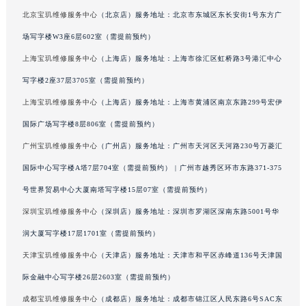
澳门特别行政区风顺堂区南湾大马路宝玑售后服务中心（需提前预约）
北京宝玑维修服务中心
（北京店）服务地址：北京市东城区东长安街1号东方广
澳门特别行政区花地玛堂区关闸广场宝玑售后服务中心（需提前预约）
场写字楼W3座6层602室（需提前预约）
澳门特别行政区花王堂区大三巴商圈宝玑售后服务中心（需提前预约）
上海宝玑维修服务中心
（上海店）服务地址：上海市徐汇区虹桥路3号港汇中心
澳门特别行政区嘉模堂区官也街宝玑售后服务中心（需提前预约）
写字楼2座37层3705室（需提前预约）
澳门省路氹城市金光大道宝玑售后服务中心（需提前预约）
上海宝玑维修服务中心
（上海店）服务地址：上海市黄浦区南京东路299号宏伊
澳门特别行政区望德堂区塔石广场宝玑售后服务中心（需提前预约）
国际广场写字楼8层806室（需提前预约）
福建省福州市鼓楼区五四路128-1号恒力城写字楼15层03室宝玑售后服务中心（需提前预约）
广州宝玑维修服务中心
（广州店）服务地址：广州市天河区天河路230号万菱汇
福建省厦门市思明区湖滨东路95号万象城华润大厦B座11层1104室宝玑售后服务中心（需提前预约）
广东省潮州市潮安区新风路与潮汕路交汇处宝玑售后服务中心（需提前预约）
国际中心写字楼A塔7层704室（需提前预约） | 广州市越秀区环市东路371-375
广东省广州市天河区天河路230号万菱汇国际中心A塔7层704室宝玑售后服务中心（需提前预约）
号世界贸易中心大厦南塔写字楼15层07室（需提前预约）
广东省广州市越秀区环市东路371-375号世界贸易中心大厦南塔15层1507室宝玑售后服务中心（需提前预约）
深圳宝玑维修服务中心
（深圳店）服务地址：深圳市罗湖区深南东路5001号华
广东省河源市源城区越王大道宝玑售后服务中心（需提前预约）
润大厦写字楼17层1701室（需提前预约）
广东省惠州市惠城区江北文昌一路7号华贸大厦1座30层3005室宝玑售后服务中心（需提前预约）
天津宝玑维修服务中心
（天津店）服务地址：天津市和平区赤峰道136号天津国
广东省江门市蓬江区广场西路宝玑售后服务中心（需提前预约）
际金融中心写字楼26层2603室（需提前预约）
广东省揭阳市榕城进贤门步行街宝玑售后服务中心（需提前预约）
成都宝玑维修服务中心
（成都店）服务地址：成都市锦江区人民东路6号SAC东
广东省茂名市电白区水东街道迎宾大道宝玑售后服务中心（需提前预约）