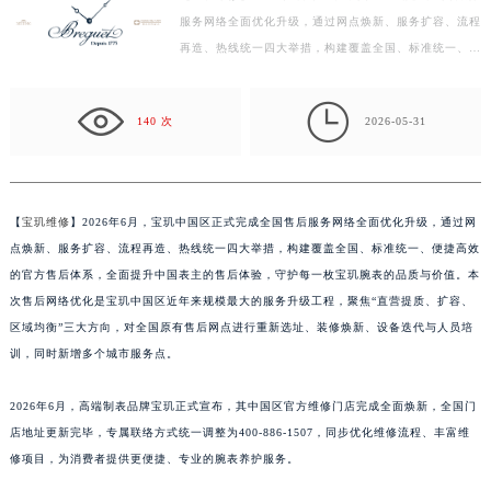
服务网络全面优化升级，通过网点焕新、服务扩容、流程
徐州市鼓楼区淮海东路29号苏宁广场IFC国际金融中心写字楼35层3508室（需提前预约）
再造、热线统一四大举措，构建覆盖全国、标准统一、便
扬州市邗江区国展路29号星耀天地写字楼1号楼18层1803室（需提前预约）
捷高效的官方售后体系，全面提升中国表主的售后体验，
盐城市盐都区世纪大道5号盐城金融城写字楼1号楼16层1604室（需提前预约）
…

泰州市海陵区永定东路399号置地商务中心东塔写字楼（华润万象城）17层1706室（需提前预约）
140 次
2026-05-31
宁波市江北区大闸南路500号来福士广场办公楼20层2009室（需提前预约）
杭州市上城区钱江路1366号华润大厦写字楼A座5层503-5室（需提前预约）
金华市金东区东市南街777号金华万达广场写字楼4号楼22层2209室（需提前预约）
【
宝玑维修
】2026年6月，宝玑中国区正式完成全国售后服务网络全面优化升级，通过网
绍兴市越城区胜利东路379号世茂天际中心写字楼8层805室（需提前预约）
点焕新、服务扩容、流程再造、热线统一四大举措，构建覆盖全国、标准统一、便捷高效
嘉兴市南湖区广益路705号嘉兴世界贸易中心写字楼A座13层1304室（需提前预约）
的官方售后体系，全面提升中国表主的售后体验，守护每一枚宝玑腕表的品质与价值。本
南昌市红谷滩新区红谷中大道998号绿地双子塔（中央广场）A1座办公楼14层07室（需提前预约）
次售后网络优化是宝玑中国区近年来规模最大的服务升级工程，聚焦“直营提质、扩容、
区域均衡”三大方向，对全国原有售后网点进行重新选址、装修焕新、设备迭代与人员培
济南市历下区经十路11111号华润中心写字楼（万象城）15层1508室（需提前预约）
训，同时新增多个城市服务点。
广州市天河区天河路230号万菱汇国际中心写字楼A塔7层704室（需提前预约）
广州市越秀区环市东路371-375号世界贸易中心大厦南塔写字楼15层07室（需提前预约）
2026年6月，高端制表品牌宝玑正式宣布，其中国区官方维修门店完成全面焕新，全国门
深圳市罗湖区深南东路5001号华润大厦写字楼17层1701室（需提前预约）
店地址更新完毕，专属联络方式统一调整为400-886-1507，同步优化维修流程、丰富维
惠州市惠城区江北文昌一路7号华贸大厦写字楼1座30层05室（需提前预约）
修项目，为消费者提供更便捷、专业的腕表养护服务。
厦门市思明区湖滨东路95号华润大厦写字楼B座11层1104室（需提前预约）