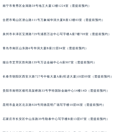
南宁市青秀区金湖路59号地王大厦12楼1224室（需提前预约）
内蒙古自治区锡林郭勒盟市锡林浩特市光明街与额尔敦路交叉口宝玑售后服务中心（需提前预约）
内蒙古自治区兴安盟市乌兰浩特市兴安大街宝玑售后服务中心（需提前预约）
合肥市蜀山区潜山路111号万象城华润大厦B座12楼03室（需提前预约）
山西省大同市平城区迎宾街宝玑售后服务中心（需提前预约）
山西省晋城市城区黄华街宝玑售后服务中心（需提前预约）
泉州市丰泽区宝洲路729号浦西万达中心写字楼A座7楼709室（需提前预约）
山西省晋中市榆次区顺城街宝玑售后服务中心（需提前预约）
山西省临汾市尧都区解放路宝玑售后服务中心（需提前预约）
青岛市南区山东路6号华润大厦B座22层04室（需提前预约）
山西省吕梁市离石区永宁中路与建设街交叉口宝玑售后服务中心（需提前预约）
烟台市芝罘区胜利路139号万达金融中心A座907室（需提前预约）
山西省朔州市朔城区怡西路与鄯阳西街交汇处宝玑售后服务中心（需提前预约）
山西省忻州市忻府区和平东街与七一南路交叉口宝玑售后服务中心（需提前预约）
长春市朝阳区西安大路727号中银大厦A座(旺进大厦)18层09室（需提前预约）
山西省阳泉市郊区平阳东街与新城大道交叉口宝玑售后服务中心（需提前预约）
山西省运城市盐湖区河东街宝玑售后服务中心（需提前预约）
贵阳市南明区都司高架桥路33号亨特国际金融中心14楼14D（需提前预约）
山西省长治市潞州区英雄中路宝玑售后服务中心（需提前预约）
昆明市盘龙区北京路928号同德昆明广场写字楼10层06室（需提前预约）
山西省太原市迎泽区迎泽街道解放路15号亨得利名表维修授权店3楼宝玑售后服务中心（需提前预约）
天津市和平区赤峰道136号天津国际金融中心26层2603室宝玑售后服务中心（需提前预约）
石家庄市长安区中山东路39号勒泰中心写字楼B座13层07室（需提前预约）
安徽省安庆市迎江区人民路宝玑售后服务中心（需提前预约）
安徽省蚌埠市蚌山区淮河路宝玑售后服务中心（需提前预约）