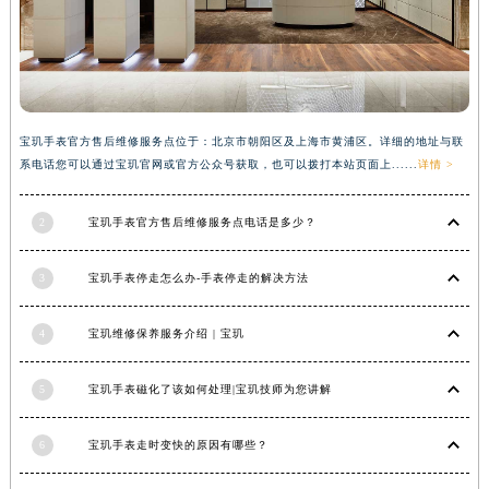
香港特别行政区金钟区中西区金钟道宝玑售后服务中心（需提前预约）
香港特别行政区九龙区油尖旺区弥敦道宝玑售后服务中心（需提前预约）
香港特别行政区铜锣湾区湾仔区轩尼诗道宝玑售后服务中心（需提前预约）
河南省安阳市文峰区解放大道宝玑售后服务中心（需提前预约）
宝玑手表官方售后维修服务点位于：北京市朝阳区及上海市黄浦区。详细的地址与联
河南省鹤壁市淇滨区九州路宝玑售后服务中心（需提前预约）
系电话您可以通过宝玑官网或官方公众号获取，也可以拨打本站页面上......
详情 >
河南省济源市沁园街道济水大道宝玑售后服务中心（需提前预约）
河南省焦作市解放区解放路宝玑售后服务中心（需提前预约）
2
宝玑手表官方售后维修服务点电话是多少？
河南省开封市鼓楼区中山路宝玑售后服务中心（需提前预约）
河南省洛阳市西工区中州中路与解放路交叉口宝玑售后服务中心（需提前预约）
3
宝玑手表停走怎么办-手表停走的解决方法
河南省漯河市源汇区交通路宝玑售后服务中心（需提前预约）
河南省南阳市宛城区范蠡东路与南都路交叉口宝玑售后服务中心（需提前预约）
4
宝玑维修保养服务介绍 | 宝玑
河南省平顶山市卫东区建设路宝玑售后服务中心（需提前预约）
河南省濮阳市大华龙区开州路绿城路交叉口宝玑售后服务中心（需提前预约）
5
宝玑手表磁化了该如何处理|宝玑技师为您讲解
河南省三门峡市湖滨区和平路宝玑售后服务中心（需提前预约）
6
宝玑手表走时变快的原因有哪些？
河南省商丘市梁园区神火大道宝玑售后服务中心（需提前预约）
河南省新乡市红旗区人民路宝玑售后服务中心（需提前预约）