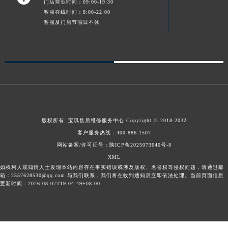
门店营业时间：09:00-19:30
青海省果洛藏族自治州玛沁县团结路宝玑售后服务中心（需提前预约）
客服在线时间：8:00-22:00
客服及门店节假日不休
青海省海北藏族自治州海晏县将军路宝玑售后服务中心（需提前预约）
青海省海东市乐都区滨河路宝玑售后服务中心（需提前预约）
青海省海南藏族自治州共和县青海湖大街宝玑售后服务中心（需提前预约）
青海省海西蒙古族藏族自治州德令哈市柴达木路宝玑售后服务中心（需提前预约）
青海省黄南藏族自治州同仁市德合隆路宝玑售后服务中心（需提前预约）
青海省西宁市城西区海湖新区西关大道宝玑售后服务中心（需提前预约）
青海省玉树藏族自治州结古镇胜利路宝玑售后服务中心（需提前预约）
版权所有:
宝玑售后维修服务中心
Copyright © 2018-2032
陕西省安康市汉滨区金州路宝玑售后服务中心（需提前预约）
客户服务热线：
400-886-1507
陕西省宝鸡市渭滨区经二路宝玑售后服务中心（需提前预约）
网站备案/许可证号：陕ICP备2025073640号-8
陕西省汉中市汉台区北大街宝玑售后服务中心（需提前预约）
XML
陕西省商洛市商州区州城街宝玑售后服务中心（需提前预约）
如权利人或知情人士发现本站内容存在事实错误或涉及版权、名誉权等侵权问题，请通过邮
箱：2557628530@qq.com 与我们联系，我们将在收到通知后立即依法处理。当前页面信息
陕西省铜川市王益区红旗街宝玑售后服务中心（需提前预约）
更新时间：2026-08-07T19:04:49+08:00
陕西省渭南市临渭区东风大街宝玑售后服务中心（需提前预约）
陕西省咸阳市秦都区沣西新城统一西路与白马河路交汇处宝玑售后服务中心（需提前预约）
陕西省延安市宝塔区中心街宝玑售后服务中心（需提前预约）