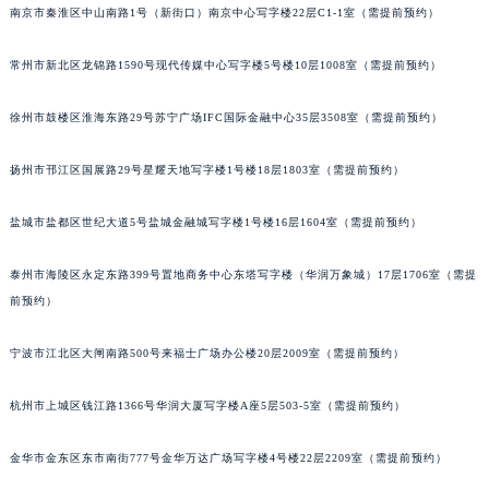
南京市秦淮区中山南路1号（新街口）南京中心写字楼22层C1-1室（需提前预约）
苏州市苏州工业园区星港街199号苏州中心办公楼C座22层08室（需提前预约）
武汉市江汉区解放大道686号世界贸易大厦38层09室（需提前预约）
常州市新北区龙锦路1590号现代传媒中心写字楼5号楼10层1008室（需提前预约）
南宁市青秀区金湖路59号地王大厦12楼1224室（需提前预约）
合肥市蜀山区潜山路111号万象城华润大厦B座12楼03室（需提前预约）
徐州市鼓楼区淮海东路29号苏宁广场IFC国际金融中心35层3508室（需提前预约）
泉州市丰泽区宝洲路729号浦西万达中心写字楼A座7楼709室（需提前预约）
扬州市邗江区国展路29号星耀天地写字楼1号楼18层1803室（需提前预约）
青岛市南区山东路6号华润大厦B座22层04室（需提前预约）
烟台市芝罘区胜利路139号万达金融中心A座907室（需提前预约）
盐城市盐都区世纪大道5号盐城金融城写字楼1号楼16层1604室（需提前预约）
长春市朝阳区西安大路727号中银大厦A座(旺进大厦)18层09室（需提前预约）
贵阳市南明区都司高架桥路33号亨特国际金融中心14楼14D（需提前预约）
泰州市海陵区永定东路399号置地商务中心东塔写字楼（华润万象城）17层1706室（需提
昆明市盘龙区北京路928号同德昆明广场写字楼10层06室（需提前预约）
前预约）
石家庄市长安区中山东路39号勒泰中心写字楼B座13层07室（需提前预约）
宁波市江北区大闸南路500号来福士广场办公楼20层2009室（需提前预约）
西安市碑林区南关正街88号华侨城长安国际中心E座6楼10室（需提前预约）
海口市龙华区金贸东路5号海口华润大厦B座17层1707室（需提前预约）
杭州市上城区钱江路1366号华润大厦写字楼A座5层503-5室（需提前预约）
唐山市路南区新华东道100号万达广场写字楼A座10层1002室（需提前预约）
台州市椒江区东海大道1800号腾达中心东1幢20楼2002室（需提前预约）
金华市金东区东市南街777号金华万达广场写字楼4号楼22层2209室（需提前预约）
内蒙古自治区呼和浩特市玉泉区大学西街70号华润万象城写字楼（鄂尔多斯大厦）23层2326室（需提前预约）