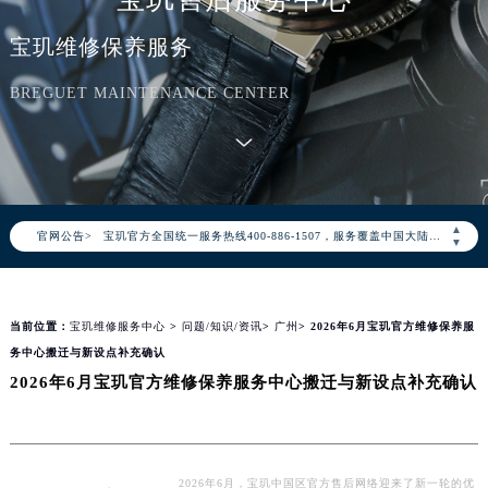
宝玑维修保养服务
BREGUET MAINTENANCE CENTER
2026年8月宝玑中国区售后服务网络优化升级公告
2026年8月宝玑全国官方售后客户服务热线：400-886-1507
▲
官网公告>
宝玑官方全国统一服务热线400-886-1507，服务覆盖中国大陆、香港、澳门、台湾全部区域（非大陆需加拨“+86”）
▼
2026年8月宝玑售后服务中心最新网点地址：
北京市朝阳区建国门外大街甲6号华熙国际中心写字楼D座11层1102室（北京总部）（需提前预约）
当前位置：
宝玑维修服务中心
>
问题/知识/资讯
>
广州
> 2026年6月宝玑官方维修保养服
北京市东城区东长安街1号东方广场写字楼W3座6层602室（需提前预约）
务中心搬迁与新设点补充确认
天津市和平区赤峰道136号天津国际金融中心写字楼26层2603室（需提前预约）
2026年6月宝玑官方维修保养服务中心搬迁与新设点补充确认
上海市徐汇区虹桥路3号港汇中心写字楼2座37层3705室（需提前预约）
上海市黄浦区南京东路299号宏伊国际广场写字楼8层806室（需提前预约）
南京市秦淮区中山南路1号（新街口）南京中心写字楼22层C1-1室（需提前预约）
常州市新北区龙锦路1590号现代传媒中心写字楼5号楼10层1008室（需提前预约）
2026年6月，宝玑中国区官方售后网络迎来了新一轮的优