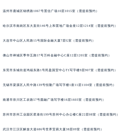
辽宁省铁岭市银州区南马路宝玑售后服务中心（需提前预约）
温州市鹿城区锦绣路1067号置信广场10层1015室（需提前预约）
辽宁省营口市站前区市府路与渤海大街交叉口宝玑售后服务中心（需提前预约）
辽宁省沈阳市沈河区中街路137号亨得利名表维修授权店1楼宝玑售后服务中心（需提前预约）
哈尔滨市南岗区东大直街146号上和置地广场金座12层1214室（需提前预约）
辽宁省沈阳市沈河区中街路83号亨得利名表维修授权店1楼宝玑售后服务中心（需提前预约）
大连市中山区人民路15号国际金融大厦7层G室（需提前预约）
北京市朝阳区建国门外大街甲6号华熙国际中心D座11层1102室宝玑售后服务中心（北京总部）（需提前预约）
北京市东城区东长安街1号王府井东方广场W3座6层602室宝玑售后服务中心（需提前预约）
佛山市禅城区季华五路57号万科金融中心C座12层1205室（需提前预约）
河北省保定市竞秀区朝阳北大街北国先天下宝玑售后服务中心（需提前预约）
内蒙古自治区阿拉善盟市左旗土尔扈特大街宝玑售后服务中心（需提前预约）
东莞市东城街道鸿福东路1号民盈国贸中心T1写字楼9层907室（需提前预约）
内蒙古自治区巴彦淖尔市临河区新华街宝玑售后服务中心（需提前预约）
内蒙古自治区包头市青山区幸福路甲3号王府井百货名表维修宝玑售后服务中心（需提前预约）
无锡市梁溪区人民中路139号恒隆广场写字楼1座11层1104室（需提前预约）
内蒙古自治区赤峰市红山区哈达街宝玑售后服务中心（需提前预约）
南通市崇川区工农路57号圆融广场写字楼16层1603室（需提前预约）
内蒙古自治区鄂尔多斯市东胜区伊金霍洛街宝玑售后服务中心（需提前预约）
内蒙古自治区呼伦贝尔市海拉尔区中央街宝玑售后服务中心（需提前预约）
苏州市苏州工业园区星港街199号苏州中心办公楼C座22层08室（需提前预约）
内蒙古自治区通辽市科尔沁区明仁大街宝玑售后服务中心（需提前预约）
内蒙古自治区乌海市海勃湾区人民南路宝玑售后服务中心（需提前预约）
武汉市江汉区解放大道686号世界贸易大厦38层09室（需提前预约）
内蒙古自治区乌兰察布市集宁区恩和大街宝玑售后服务中心（需提前预约）