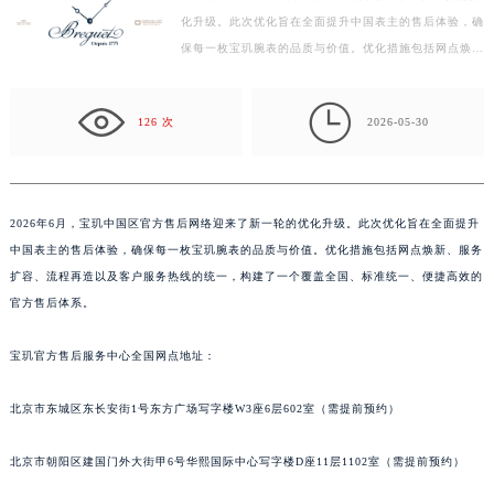
化升级。此次优化旨在全面提升中国表主的售后体验，确
徐州市鼓楼区淮海东路29号苏宁广场IFC国际金融中心写字楼35层3508室（需提前预约）
保每一枚宝玑腕表的品质与价值。优化措施包括网点焕
扬州市邗江区国展路29号星耀天地写字楼1号楼18层1803室（需提前预约）
新、服务扩容、流程再造以及客户服务热线的统一，构建
盐城市盐都区世纪大道5号盐城金融城写字楼1号楼16层1604室（需提前预约）
了…

泰州市海陵区永定东路399号置地商务中心东塔写字楼（华润万象城）17层1706室（需提前预约）
126 次
2026-05-30
宁波市江北区大闸南路500号来福士广场办公楼20层2009室（需提前预约）
杭州市上城区钱江路1366号华润大厦写字楼A座5层503-5室（需提前预约）
金华市金东区东市南街777号金华万达广场写字楼4号楼22层2209室（需提前预约）
2026年6月，宝玑中国区官方售后网络迎来了新一轮的优化升级。此次优化旨在全面提升
绍兴市越城区胜利东路379号世茂天际中心写字楼8层805室（需提前预约）
中国表主的售后体验，确保每一枚宝玑腕表的品质与价值。优化措施包括网点焕新、服务
嘉兴市南湖区广益路705号嘉兴世界贸易中心写字楼A座13层1304室（需提前预约）
扩容、流程再造以及客户服务热线的统一，构建了一个覆盖全国、标准统一、便捷高效的
南昌市红谷滩新区红谷中大道998号绿地双子塔（中央广场）A1座办公楼14层07室（需提前预约）
官方售后体系。
济南市历下区经十路11111号华润中心写字楼（万象城）15层1508室（需提前预约）
宝玑官方售后服务中心全国网点地址：
广州市天河区天河路230号万菱汇国际中心写字楼A塔7层704室（需提前预约）
广州市越秀区环市东路371-375号世界贸易中心大厦南塔写字楼15层07室（需提前预约）
北京市东城区东长安街1号东方广场写字楼W3座6层602室（需提前预约）
深圳市罗湖区深南东路5001号华润大厦写字楼17层1701室（需提前预约）
惠州市惠城区江北文昌一路7号华贸大厦写字楼1座30层05室（需提前预约）
北京市朝阳区建国门外大街甲6号华熙国际中心写字楼D座11层1102室（需提前预约）
厦门市思明区湖滨东路95号华润大厦写字楼B座11层1104室（需提前预约）