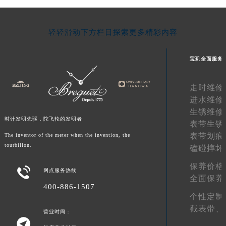
甘肃省合作市人民街宝玑售后服务中心（需提前预约）
甘肃省嘉峪关市雄关区新华中路宝玑售后服务中心（需提前预约）
轻轻滑动下方栏目探索更多精彩内容
甘肃省金昌市金川区北京路宝玑售后服务中心（需提前预约）
甘肃省酒泉市肃州区西大街宝玑售后服务中心（需提前预约）
宝玑全面服务
甘肃省临夏市城南街道团结路宝玑售后服务中心（需提前预约）
甘肃省陇南市武都区人民路宝玑售后服务中心（需提前预约）
走时维修
甘肃省平凉市崆峒区西大街宝玑售后服务中心（需提前预约）
进水维修
甘肃省庆阳市西峰区南大街宝玑售后服务中心（需提前预约）
生锈维修
时计发明先驱，陀飞轮的发明者
表带生锈
甘肃省天水市秦州区民主路宝玑售后服务中心（需提前预约）
表带划痕
The inventor of the meter when the invention, the
甘肃省武威市凉州区迎宾路宝玑售后服务中心（需提前预约）
tourbillon.
磕碰摔坏
甘肃省张掖市甘州区民乐北路宝玑售后服务中心（需提前预约）
保养价格
宁夏回族自治区固原市原州区文化街宝玑售后服务中心（需提前预约）

网点服务热线
全面保养
宁夏回族自治区石嘴山市大武口区贺兰山路宝玑售后服务中心（需提前预约）
400-886-1507
宁夏回族自治区吴忠市利通区开元大道宝玑售后服务中心（需提前预约）
个性定制
截表带、
宁夏回族自治区银川市兴庆区新华东路97号新百中心C馆一层C1-18号商铺宝玑售后服务中心（需提前预约）
营业时间：

宁夏回族自治区中卫市沙坡头区鼓楼东街宝玑售后服务中心（需提前预约）