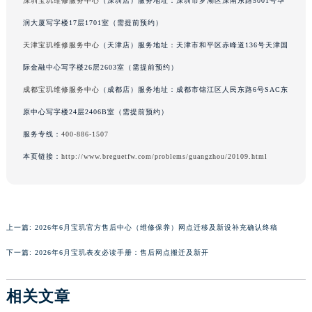
深圳宝玑维修服务中心
（深圳店）服务地址：深圳市罗湖区深南东路5001号华
广东省梅州市梅江区金燕大道宝玑售后服务中心（需提前预约）
润大厦写字楼17层1701室（需提前预约）
广东省清远市清城区湖西路宝玑售后服务中心（需提前预约）
天津宝玑维修服务中心
（天津店）服务地址：天津市和平区赤峰道136号天津国
广东省汕头市龙湖区长平路宝玑售后服务中心（需提前预约）
际金融中心写字楼26层2603室（需提前预约）
广东省汕尾市城区香洲街道园林社区翠园街宝玑售后服务中心（需提前预约）
成都宝玑维修服务中心
（成都店）服务地址：成都市锦江区人民东路6号SAC东
广东省韶关市武江区芙蓉新区与老城中心交汇处宝玑售后服务中心（需提前预约）
原中心写字楼24层2406B室（需提前预约）
广东省深圳市罗湖区深南东路5001号华润大厦17层1701室宝玑售后服务中心（需提前预约）
广东省阳江市江城区东风一路宝玑售后服务中心（需提前预约）
服务专线：
400-886-1507
广东省云浮市云城区金山路宝玑售后服务中心（需提前预约）
本页链接：
http://www.breguetfw.com/problems/guangzhou/20109.html
广东省湛江市赤坎区观海北路宝玑售后服务中心（需提前预约）
广东省肇庆市端州区信安大道与砚都大道交汇处宝玑售后服务中心（需提前预约）
广西壮族自治区百色市右江区中山二路宝玑售后服务中心（需提前预约）
上一篇:
2026年6月宝玑官方售后中心（维修保养）网点迁移及新设补充确认终稿
广西壮族自治区北海市海城区北京路宝玑售后服务中心（需提前预约）
广西壮族自治区崇左市江州区石景林街道友谊大道与丽川路交汇处宝玑售后服务中心（需提前预约）
下一篇:
2026年6月宝玑表友必读手册：售后网点搬迁及新开
广西壮族自治区防城港市港口区金花茶大道宝玑售后服务中心（需提前预约）
广西壮族自治区贵港市港北区港城街道布山大道与仙衣路交叉口宝玑售后服务中心（需提前预约）
相关文章
广西壮族自治区桂林市秀峰区红岭路宝玑售后服务中心（需提前预约）