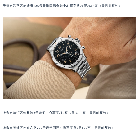
天津市和平区赤峰道136号天津国际金融中心写字楼26层2603室（需提前预约）
福州市鼓楼区五四路128-1号恒力城写字楼15层03室（需提前预约）
成都市锦江区人民东路6号SAC东原中心写字楼24层2406B室（需提前预约）
重庆市江北区观音桥步行街2号融恒时代广场写字楼9层902室（需提前预约）
长沙市芙蓉区定王台街道建湘路393号世茂环球金融中心写字楼（芙蓉广场）10层13室（需提前预约）
郑州市二七区铭功路10号华润大厦写字楼29层2905室（需提前预约）
太原市迎泽区解放路15号亨得利名表服务中心（品牌授权店）3层整层（需提前预约）
沈阳市沈河区中街路137号亨得利名表服务中心（品牌授权店）1层整层（需提前预约）
沈阳市沈河区中街路83号亨得利名表服务中心（品牌授权店）1层整层（需提前预约）
乌鲁木齐市天山区红山路26号时代广场（CCMALL）C座17层17-B（需提前预约）
温州市鹿城区锦绣路1067号置信广场10层1015室（需提前预约）
哈尔滨市道里区友谊西路600号富力中心T2座写字楼29层03室（需提前预约）
大连市中山区人民路15号国际金融大厦7层G室（需提前预约）
佛山市禅城区季华五路57号万科金融中心C座12层1205室（需提前预约）
上海市徐汇区虹桥路3号港汇中心写字楼2座37层3705室（需提前预约）
东莞市东城街道鸿福东路1号民盈国贸中心T1写字楼9层907室（需提前预约）
上海市黄浦区南京东路299号宏伊国际广场写字楼8层806室（需提前预约）
无锡市梁溪区人民中路139号恒隆广场写字楼1座11层1104室（需提前预约）
南通市崇川区工农路57号圆融广场写字楼16层1603室（需提前预约）