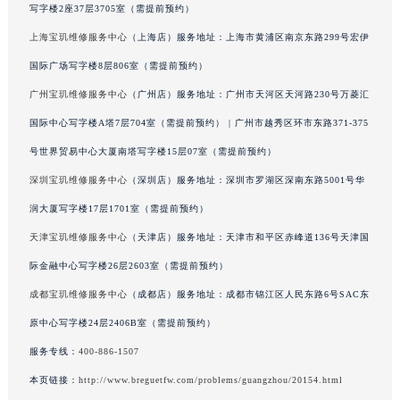
写字楼2座37层3705室（需提前预约）
广西壮族自治区河池市金城江区金城江街道朝阳路宝玑售后服务中心（需提前预约）
上海宝玑维修服务中心
（上海店）服务地址：上海市黄浦区南京东路299号宏伊
广西壮族自治区贺州市八步区城东街道灵峰南路宝玑售后服务中心（需提前预约）
国际广场写字楼8层806室（需提前预约）
广西壮族自治区来宾市兴宾区桂中大道宝玑售后服务中心（需提前预约）
广西壮族自治区柳州市城中区中山中路宝玑售后服务中心（需提前预约）
广州宝玑维修服务中心
（广州店）服务地址：广州市天河区天河路230号万菱汇
广西壮族自治区钦州市钦南区金海湾东大街宝玑售后服务中心（需提前预约）
国际中心写字楼A塔7层704室（需提前预约） | 广州市越秀区环市东路371-375
广西壮族自治区梧州市万秀区龙湖镇高旺路宝玑售后服务中心（需提前预约）
号世界贸易中心大厦南塔写字楼15层07室（需提前预约）
广西壮族自治区玉林市玉州区金玉路宝玑售后服务中心（需提前预约）
深圳宝玑维修服务中心
（深圳店）服务地址：深圳市罗湖区深南东路5001号华
海南省儋州市儋州市那大镇兰洋北路宝玑售后服务中心（需提前预约）
润大厦写字楼17层1701室（需提前预约）
海南省东方市八所镇解放西路宝玑售后服务中心（需提前预约）
天津宝玑维修服务中心
（天津店）服务地址：天津市和平区赤峰道136号天津国
海南省琼海市嘉积镇东风路宝玑售后服务中心（需提前预约）
际金融中心写字楼26层2603室（需提前预约）
海南省三沙市西沙区西沙群岛永兴岛北京路宝玑售后服务中心（需提前预约）
海南省三亚市吉阳区迎宾路宝玑售后服务中心（需提前预约）
成都宝玑维修服务中心
（成都店）服务地址：成都市锦江区人民东路6号SAC东
海南省万宁市万城镇解放路宝玑售后服务中心（需提前预约）
原中心写字楼24层2406B室（需提前预约）
海南省文昌市文城镇教育东路宝玑售后服务中心（需提前预约）
服务专线：
400-886-1507
海南省五指山市通什镇三月三大道宝玑售后服务中心（需提前预约）
本页链接：
http://www.breguetfw.com/problems/guangzhou/20154.html
香港特别行政区尖沙咀区油尖旺区广东道宝玑售后服务中心（需提前预约）