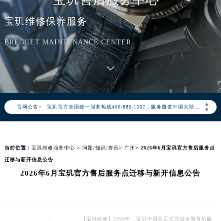
宝玑维修保养服务
BREGUET MAINTENANCE CENTER
2026年8月宝玑中国区售后服务网络优化升级公告
2026年8月宝玑全国官方售后客户服务热线：400-886-1507
▲
官网公告>
宝玑官方全国统一服务热线400-886-1507，服务覆盖中国大陆、香港、澳门、台湾全部区域（非大陆需加拨“+86”）
▼
2026年8月宝玑售后服务中心最新网点地址：
北京市朝阳区建国门外大街甲6号华熙国际中心写字楼D座11层1102室（北京总部）（需提前预约）
当前位置：
宝玑维修服务中心
>
问题/知识/资讯
>
广州
> 2026年6月宝玑官方售后服务点
北京市东城区东长安街1号东方广场写字楼W3座6层602室（需提前预约）
迁移与新开信息公告
天津市和平区赤峰道136号天津国际金融中心写字楼26层2603室（需提前预约）
2026年6月宝玑官方售后服务点迁移与新开信息公告
上海市徐汇区虹桥路3号港汇中心写字楼2座37层3705室（需提前预约）
上海市黄浦区南京东路299号宏伊国际广场写字楼8层806室（需提前预约）
南京市秦淮区中山南路1号（新街口）南京中心写字楼22层C1-1室（需提前预约）
常州市新北区龙锦路1590号现代传媒中心写字楼5号楼10层1008室（需提前预约）
【宝玑维修】2026年，宝玑中国区正式完成全国售后服