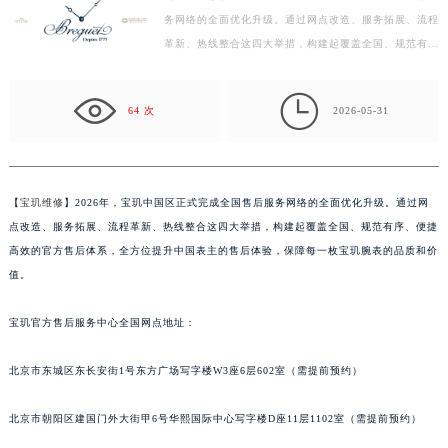
务网络的全面优化升级。通过网点改造、服务拓展、流程
徐州市鼓楼区淮海东路29号苏宁广场IFC国际金融中心写字楼35层3508室（需提前预约）
革新、热线整合这四大举措，构建起覆盖全国、规范有
扬州市邗江区国展路29号星耀天地写字楼1号楼18层1803室（需提前预约）
序、便捷高效的官方售后体系，全方位提升中国表主的售
盐城市盐都区世纪大道5号盐城金融城写字楼1号楼16层1604室（需提前预约）
后…

泰州市海陵区永定东路399号置地商务中心东塔写字楼（华润万象城）17层1706室（需提前预约）
64 次
2026-05-31
宁波市江北区大闸南路500号来福士广场办公楼20层2009室（需提前预约）
杭州市上城区钱江路1366号华润大厦写字楼A座5层503-5室（需提前预约）
金华市金东区东市南街777号金华万达广场写字楼4号楼22层2209室（需提前预约）
【
宝玑维修
】2026年，宝玑中国区正式完成全国售后服务网络的全面优化升级。通过网
绍兴市越城区胜利东路379号世茂天际中心写字楼8层805室（需提前预约）
点改造、服务拓展、流程革新、热线整合这四大举措，构建起覆盖全国、规范有序、便捷
嘉兴市南湖区广益路705号嘉兴世界贸易中心写字楼A座13层1304室（需提前预约）
高效的官方售后体系，全方位提升中国表主的售后体验，保障每一枚宝玑腕表的品质和价
南昌市红谷滩新区红谷中大道998号绿地双子塔（中央广场）A1座办公楼14层07室（需提前预约）
值。
济南市历下区经十路11111号华润中心写字楼（万象城）15层1508室（需提前预约）
宝玑官方售后服务中心全国网点地址：
广州市天河区天河路230号万菱汇国际中心写字楼A塔7层704室（需提前预约）
广州市越秀区环市东路371-375号世界贸易中心大厦南塔写字楼15层07室（需提前预约）
北京市东城区东长安街1号东方广场写字楼W3座6层602室（需提前预约）
深圳市罗湖区深南东路5001号华润大厦写字楼17层1701室（需提前预约）
惠州市惠城区江北文昌一路7号华贸大厦写字楼1座30层05室（需提前预约）
北京市朝阳区建国门外大街甲6号华熙国际中心写字楼D座11层1102室（需提前预约）
厦门市思明区湖滨东路95号华润大厦写字楼B座11层1104室（需提前预约）