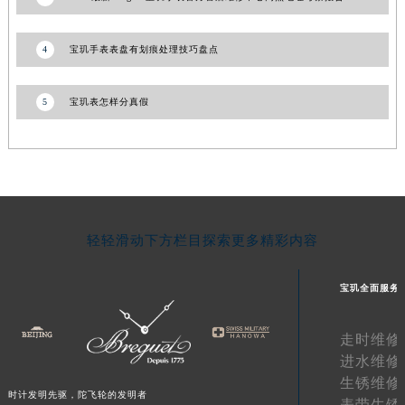
青海省果洛藏族自治州玛沁县团结路宝玑售后服务中心（需提前预约）
青海省海北藏族自治州海晏县将军路宝玑售后服务中心（需提前预约）
4
宝玑手表表盘有划痕处理技巧盘点
青海省海东市乐都区滨河路宝玑售后服务中心（需提前预约）
青海省海南藏族自治州共和县青海湖大街宝玑售后服务中心（需提前预约）
5
宝玑表怎样分真假
青海省海西蒙古族藏族自治州德令哈市柴达木路宝玑售后服务中心（需提前预约）
青海省黄南藏族自治州同仁市德合隆路宝玑售后服务中心（需提前预约）
青海省西宁市城西区海湖新区西关大道宝玑售后服务中心（需提前预约）
青海省玉树藏族自治州结古镇胜利路宝玑售后服务中心（需提前预约）
陕西省安康市汉滨区金州路宝玑售后服务中心（需提前预约）
轻轻滑动下方栏目探索更多精彩内容
陕西省宝鸡市渭滨区经二路宝玑售后服务中心（需提前预约）
陕西省汉中市汉台区北大街宝玑售后服务中心（需提前预约）
宝玑全面服务
陕西省商洛市商州区州城街宝玑售后服务中心（需提前预约）
陕西省铜川市王益区红旗街宝玑售后服务中心（需提前预约）
走时维修
陕西省渭南市临渭区东风大街宝玑售后服务中心（需提前预约）
进水维修
陕西省咸阳市秦都区沣西新城统一西路与白马河路交汇处宝玑售后服务中心（需提前预约）
生锈维修
时计发明先驱，陀飞轮的发明者
陕西省延安市宝塔区中心街宝玑售后服务中心（需提前预约）
表带生锈