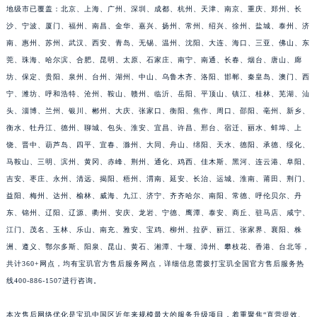
地级市已覆盖：北京、上海、广州、深圳、成都、杭州、天津、南京、重庆、郑州、长
福建省莆田市城厢区霞林街道荔华东大道宝玑售后服务中心（需提前预约）
沙、宁波、厦门、福州、南昌、金华、嘉兴、扬州、常州、绍兴、徐州、盐城、泰州、济
福建省三明市三元区东乾二路宝玑售后服务中心（需提前预约）
南、惠州、苏州、武汉、西安、青岛、无锡、温州、沈阳、大连、海口、三亚、佛山、东
福建省漳州市龙文区步港路宝玑售后服务中心（需提前预约）
莞、珠海、哈尔滨、合肥、昆明、太原、石家庄、南宁、南通、长春、烟台、唐山、廊
江苏省常州市新北区龙锦路1590号现代传媒中心5号楼10层1008室宝玑售后服务中心（需提前预约）
坊、保定、贵阳、泉州、台州、湖州、中山、乌鲁木齐、洛阳、邯郸、秦皇岛、澳门、西
宁、潍坊、呼和浩特、沧州、鞍山、赣州、临沂、岳阳、平顶山、镇江、桂林、芜湖、汕
江苏省淮安市清江浦区淮海北路宝玑售后服务中心（需提前预约）
头、淄博、兰州、银川、郴州、大庆、张家口、衡阳、焦作、周口、邵阳、亳州、新乡、
江苏省连云港市海州区通灌北路宝玑售后服务中心（需提前预约）
衡水、牡丹江、德州、聊城、包头、淮安、宜昌、许昌、邢台、宿迁、丽水、蚌埠、上
江苏省南京市秦淮区中山南路1号南京中心22层22-C1-C3室宝玑售后服务中心（需提前预约）
饶、晋中、葫芦岛、四平、宜春、滁州、大同、舟山、绵阳、天水、德阳、承德、绥化、
江苏省宿迁市宿城区西湖路宝玑售后服务中心（需提前预约）
马鞍山、三明、滨州、黄冈、赤峰、荆州、通化、鸡西、佳木斯、黑河、连云港、阜阳、
江苏省泰州市海陵区永定东路399号置地商务中心东塔（华润万象城）17层1706室宝玑售后服务中心（需提前预约）
吉安、枣庄、永州、清远、揭阳、梧州、渭南、延安、长治、运城、淮南、莆田、荆门、
江苏省徐州市鼓楼区淮海东路29号苏宁广场IFC国际金融中心35层3508室宝玑售后服务中心（需提前预约）
益阳、梅州、达州、榆林、威海、九江、济宁、齐齐哈尔、南阳、常德、呼伦贝尔、丹
东、锦州、辽阳、辽源、衢州、安庆、龙岩、宁德、鹰潭、泰安、商丘、驻马店、咸宁、
江苏省盐城市盐都区世纪大道5号盐城金融城写字楼1号楼16层1604室宝玑售后服务中心（需提前预约）
江门、茂名、玉林、乐山、南充、雅安、宝鸡、柳州、拉萨、丽江、张家界、襄阳、株
江苏省扬州市邗江区国展路29号星耀天地写字楼1号楼18层1803室宝玑售后服务中心（需提前预约）
洲、遵义、鄂尔多斯、阳泉、昆山、黄石、湘潭、十堰、漳州、攀枝花、香港、台北等，
江苏省镇江市京口区中山东路宝玑售后服务中心（需提前预约）
共计360+网点，均有宝玑官方售后服务网点，详细信息需拨打宝玑全国官方售后服务热
江西省抚州市临川区赣东大道宝玑售后服务中心（需提前预约）
线400-886-1507进行咨询。
江西省赣州市章贡区文清路宝玑售后服务中心（需提前预约）
江西省吉安市吉州区井冈山大道宝玑售后服务中心（需提前预约）
本次售后网络优化是宝玑中国区近年来规模最大的服务升级项目，着重聚焦“直营提效、