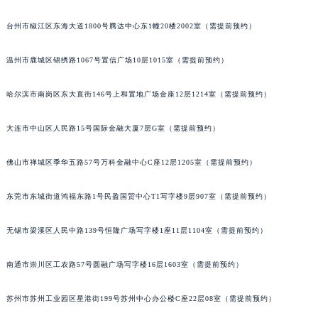
辽宁省铁岭市银州区南马路宝玑售后服务中心（需提前预约）
台州市椒江区东海大道1800号腾达中心东1幢20楼2002室（需提前预约）
辽宁省营口市站前区市府路与渤海大街交叉口宝玑售后服务中心（需提前预约）
辽宁省沈阳市沈河区中街路137号亨得利名表维修授权店1楼宝玑售后服务中心（需提前预约）
温州市鹿城区锦绣路1067号置信广场10层1015室（需提前预约）
辽宁省沈阳市沈河区中街路83号亨得利名表维修授权店1楼宝玑售后服务中心（需提前预约）
哈尔滨市南岗区东大直街146号上和置地广场金座12层1214室（需提前预约）
北京市朝阳区建国门外大街甲6号华熙国际中心D座11层1102室宝玑售后服务中心（北京总部）（需提前预约）
北京市东城区东长安街1号王府井东方广场W3座6层602室宝玑售后服务中心（需提前预约）
大连市中山区人民路15号国际金融大厦7层G室（需提前预约）
河北省保定市竞秀区朝阳北大街北国先天下宝玑售后服务中心（需提前预约）
内蒙古自治区阿拉善盟市左旗土尔扈特大街宝玑售后服务中心（需提前预约）
佛山市禅城区季华五路57号万科金融中心C座12层1205室（需提前预约）
内蒙古自治区巴彦淖尔市临河区新华街宝玑售后服务中心（需提前预约）
内蒙古自治区包头市青山区幸福路甲3号王府井百货名表维修宝玑售后服务中心（需提前预约）
东莞市东城街道鸿福东路1号民盈国贸中心T1写字楼9层907室（需提前预约）
内蒙古自治区赤峰市红山区哈达街宝玑售后服务中心（需提前预约）
无锡市梁溪区人民中路139号恒隆广场写字楼1座11层1104室（需提前预约）
内蒙古自治区鄂尔多斯市东胜区伊金霍洛街宝玑售后服务中心（需提前预约）
内蒙古自治区呼伦贝尔市海拉尔区中央街宝玑售后服务中心（需提前预约）
南通市崇川区工农路57号圆融广场写字楼16层1603室（需提前预约）
内蒙古自治区通辽市科尔沁区明仁大街宝玑售后服务中心（需提前预约）
内蒙古自治区乌海市海勃湾区人民南路宝玑售后服务中心（需提前预约）
苏州市苏州工业园区星港街199号苏州中心办公楼C座22层08室（需提前预约）
内蒙古自治区乌兰察布市集宁区恩和大街宝玑售后服务中心（需提前预约）