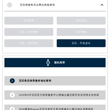
12
宝玑维修售后点网点热线查询
甘肃省合作市人民街宝玑售后服务中心（需提前预约）
甘肃省嘉峪关市雄关区新华中路宝玑售后服务中心（需提前预约）
甘肃省金昌市金川区北京路宝玑售后服务中心（需提前预约）
宝玑保养
宝玑售后
甘肃省酒泉市肃州区西大街宝玑售后服务中心（需提前预约）
宝玑，表壳磨损
宝玑维修
甘肃省临夏市城南街道团结路宝玑售后服务中心（需提前预约）
甘肃省陇南市武都区人民路宝玑售后服务中心（需提前预约）
宝玑，调试校准
宝玑，手表进水
甘肃省平凉市崆峒区西大街宝玑售后服务中心（需提前预约）
甘肃省庆阳市西峰区南大街宝玑售后服务中心（需提前预约）
甘肃省天水市秦州区民主路宝玑售后服务中心（需提前预约）
随机推荐
甘肃省武威市凉州区迎宾路宝玑售后服务中心（需提前预约）
甘肃省张掖市甘州区民乐北路宝玑售后服务中心（需提前预约）
1
宝玑售后保养服务地址查询
宁夏回族自治区固原市原州区文化街宝玑售后服务中心（需提前预约）
宁夏回族自治区石嘴山市大武口区贺兰山路宝玑售后服务中心（需提前预约）
宁夏回族自治区吴忠市利通区开元大道宝玑售后服务中心（需提前预约）
2
2026年6月宝玑官方保养服务中心维修点搬迁新开补充详情文本内容
宁夏回族自治区银川市兴庆区新华东路97号新百中心C馆一层C1-18号商铺宝玑售后服务中心（需提前预约）
宁夏回族自治区中卫市沙坡头区鼓楼东街宝玑售后服务中心（需提前预约）
3
2026最新Breguet宝玑手表官方售后维修中心网点地址考察报告