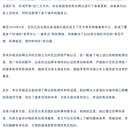
店面扩充、区域平衡”这三大方向。对全国原有的售后网点进行了装修更新、设备换代以
江西省景德镇市珠山区珠山中路宝玑售后服务中心（需提前预约）
及人员培训，同时还新增了多个城市的服务点。
江西省九江市浔阳区浔阳路宝玑售后服务中心（需提前预约）
江西省南昌市红谷滩新区红谷中大道998号绿地双子塔（中央广场）A1座办公楼14层1407室宝玑售后服务中心（需提前预约）
截至2026年6月，宝玑已在全国众多省级行政区设立了官方售后维修服务中心，形成了覆
江西省萍乡市安源区萍安北大道与康庄路交叉口宝玑售后服务中心（需提前预约）
盖多个区域的“直营中心 + 服务点”双轨网络，有效解决了以往部分地区存在的“售后不
江西省上饶市信州区滨江西路宝玑售后服务中心（需提前预约）
便、距离较远、预约时间长”等问题。
江西省新余市渝水区北湖西路宝玑售后服务中心（需提前预约）
所有升级后的网点均经过瑞士日内瓦总部的严格认证，统一配备了瑞士进口的精密检测仪
江西省宜春市袁州区中山中路宝玑售后服务中心（需提前预约）
器、原厂供应的配件，以及经过品牌专项培训认证的资深制表师。严格执行宝玑全球统一
江西省鹰潭市月湖区胜利东路宝玑售后服务中心（需提前预约）
的服务标准和质保体系，确保无论表主身处何处，都能享受到与瑞士本土相同的专业养护
山东省德州市德城区东风中路宝玑售后服务中心（需提前预约）
服务。
山东省东营市东营区济南路宝玑售后服务中心（需提前预约）
山东省济南市历下区经十路11111号华润中心写字楼（万象城）15层1508室宝玑售后服务中心（需提前预约）
此外，本次升级还全面加强了网点的私密性和舒适度。新的网点大多选址在城市核心商圈
山东省济宁市任城区太白楼路宝玑售后服务中心（需提前预约）
的高端写字楼，优化了服务空间的布局，为表主提供更加安心、舒适的售后体验。
山东省莱芜市文化南路8号银座商城名表维修一楼名表维修宝玑售后服务中心（需提前预约）
在客户服务方面，宝玑官方售后团队始终秉持着专业、热情的态度。他们通过官网等渠
山东省临沂市兰山区解放路宝玑售后服务中心（需提前预约）
道，为表主提供详细的售后咨询服务。表主可以在官网上了解到腕表保养、维修流程、常
山东省日照市东港区烟台路宝玑售后服务中心（需提前预约）
见问题解答等信息，方便快捷地获取所需的售后知识。
山东省泰安市泰山区财源街道泰山大街宝玑售后服务中心（需提前预约）