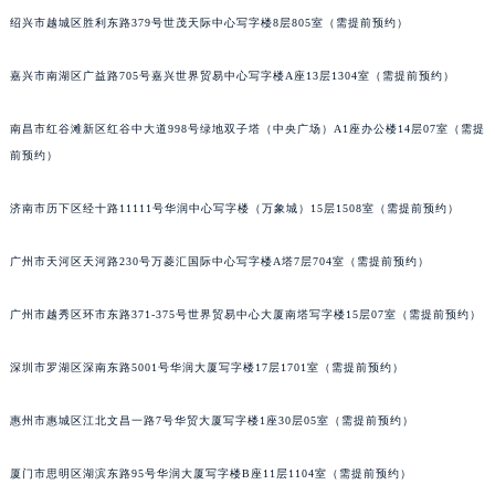
绍兴市越城区胜利东路379号世茂天际中心写字楼8层805室（需提前预约）
甘肃省兰州市七里河区西津西路16号兰州中心写字楼21层2102室（需提前预约）
重庆市解放碑渝中区民权路28号英利国际金融中心写字楼20层01室（需提前预约）
嘉兴市南湖区广益路705号嘉兴世界贸易中心写字楼A座13层1304室（需提前预约）
黑龙江省大庆市萨尔图区会战大街宝玑售后服务中心（需提前预约）
黑龙江省鹤岗市向阳区红军路宝玑售后服务中心（需提前预约）
南昌市红谷滩新区红谷中大道998号绿地双子塔（中央广场）A1座办公楼14层07室（需提
黑龙江省黑河市爱辉区中央街宝玑售后服务中心（需提前预约）
前预约）
黑龙江省鸡西市鸡冠区红军路宝玑售后服务中心（需提前预约）
济南市历下区经十路11111号华润中心写字楼（万象城）15层1508室（需提前预约）
黑龙江省佳木斯市向阳区长安路宝玑售后服务中心（需提前预约）
黑龙江省牡丹江市东安区太平路宝玑售后服务中心（需提前预约）
广州市天河区天河路230号万菱汇国际中心写字楼A塔7层704室（需提前预约）
黑龙江省七台河市桃山区大同街宝玑售后服务中心（需提前预约）
黑龙江省齐齐哈尔市龙沙区龙华路宝玑售后服务中心（需提前预约）
广州市越秀区环市东路371-375号世界贸易中心大厦南塔写字楼15层07室（需提前预约）
黑龙江省双鸭山市尖山区新兴大街宝玑售后服务中心（需提前预约）
黑龙江省绥化市北林区新华街与康庄路交叉口宝玑售后服务中心（需提前预约）
深圳市罗湖区深南东路5001号华润大厦写字楼17层1701室（需提前预约）
黑龙江省伊春市伊美区通河路宝玑售后服务中心（需提前预约）
惠州市惠城区江北文昌一路7号华贸大厦写字楼1座30层05室（需提前预约）
吉林省白城市洮北区明仁南街宝玑售后服务中心（需提前预约）
吉林省白山市浑江区浑江大街宝玑售后服务中心（需提前预约）
厦门市思明区湖滨东路95号华润大厦写字楼B座11层1104室（需提前预约）
吉林省吉林市船营区河南街宝玑售后服务中心（需提前预约）