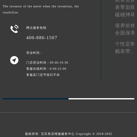
表带划痕
陕西省榆林市榆阳区长兴路宝玑售后服务中心（需提前预约）
The inventor of the meter when the invention, the
tourbillon.
磕碰摔坏
新疆维吾尔自治区阿克苏市东大街宝玑售后服务中心（需提前预约）
新疆维吾尔自治区阿拉尔市胜利大道宝玑售后服务中心（需提前预约）
保养价格

网点服务热线
全面保养
新疆维吾尔自治区阿拉山口市友好路宝玑售后服务中心（需提前预约）
400-886-1507
新疆维吾尔自治区阿勒泰市解放路宝玑售后服务中心（需提前预约）
个性定制
新疆维吾尔自治区阿图什市光明路宝玑售后服务中心（需提前预约）
截表带、
营业时间：

新疆维吾尔自治区白杨市军垦路宝玑售后服务中心（需提前预约）
门店营业时间：09:00-19:30
新疆维吾尔自治区北屯市团结路宝玑售后服务中心（需提前预约）
客服在线时间：8:00-22:00
新疆维吾尔自治区博乐市博乐市北京路宝玑售后服务中心（需提前预约）
客服及门店节假日不休
新疆维吾尔自治区昌吉市延安北路宝玑售后服务中心（需提前预约）
新疆维吾尔自治区阜康市博峰路宝玑售后服务中心（需提前预约）
新疆维吾尔自治区哈密市伊州区建国北路宝玑售后服务中心（需提前预约）
新疆维吾尔自治区和田市和田市北京西路宝玑售后服务中心（需提前预约）
新疆维吾尔自治区胡杨河市胡杨河市胡杨路宝玑售后服务中心（需提前预约）
新疆维吾尔自治区霍尔果斯市亚欧北路宝玑售后服务中心（需提前预约）
版权所有:
宝玑售后维修服务中心
Copyright © 2018-2032
新疆维吾尔自治区喀什市解放北路宝玑售后服务中心（需提前预约）