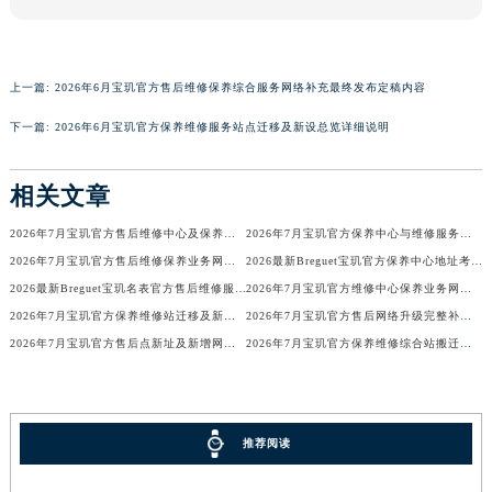
香港特别行政区金钟区中西区金钟道宝玑售后服务中心（需提前预约）
香港特别行政区九龙区油尖旺区弥敦道宝玑售后服务中心（需提前预约）
香港特别行政区铜锣湾区湾仔区轩尼诗道宝玑售后服务中心（需提前预约）
上一篇:
2026年6月宝玑官方售后维修保养综合服务网络补充最终发布定稿内容
河南省安阳市文峰区解放大道宝玑售后服务中心（需提前预约）
下一篇:
2026年6月宝玑官方保养维修服务站点迁移及新设总览详细说明
河南省鹤壁市淇滨区九州路宝玑售后服务中心（需提前预约）
河南省济源市沁园街道济水大道宝玑售后服务中心（需提前预约）
相关文章
河南省焦作市解放区解放路宝玑售后服务中心（需提前预约）
2026年7月宝玑官方售后维修中心及保养中心迁址新增全览
2026年7月宝玑官方保养中心与维修服务中心迁址及新开补充指南确认内容
河南省开封市鼓楼区中山路宝玑售后服务中心（需提前预约）
2026年7月宝玑官方售后维修保养业务网点变更全录
2026最新Breguet宝玑官方保养中心地址考察报告
河南省洛阳市西工区中州中路与解放路交叉口宝玑售后服务中心（需提前预约）
2026最新Breguet宝玑名表官方售后维修服务中心地址调研报告
2026年7月宝玑官方维修中心保养业务网点最新变动补充确认
河南省漯河市源汇区交通路宝玑售后服务中心（需提前预约）
2026年7月宝玑官方保养维修站迁移及新开店说明
2026年7月宝玑官方售后网络升级完整补充速报（迁址及新开）
河南省南阳市宛城区范蠡东路与南都路交叉口宝玑售后服务中心（需提前预约）
2026年7月宝玑官方售后点新址及新增网点完整补充速报
2026年7月宝玑官方保养维修综合站搬迁及新增服务点补充最终公示确认稿
河南省平顶山市卫东区建设路宝玑售后服务中心（需提前预约）
河南省濮阳市大华龙区开州路绿城路交叉口宝玑售后服务中心（需提前预约）
河南省三门峡市湖滨区和平路宝玑售后服务中心（需提前预约）
推荐阅读
河南省商丘市梁园区神火大道宝玑售后服务中心（需提前预约）
河南省新乡市红旗区人民路宝玑售后服务中心（需提前预约）