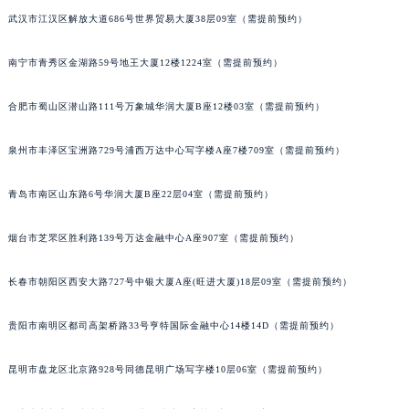
武汉市江汉区解放大道686号世界贸易大厦38层09室（需提前预约）
内蒙古自治区锡林郭勒盟市锡林浩特市光明街与额尔敦路交叉口宝玑售后服务中心（需提前预约）
内蒙古自治区兴安盟市乌兰浩特市兴安大街宝玑售后服务中心（需提前预约）
南宁市青秀区金湖路59号地王大厦12楼1224室（需提前预约）
山西省大同市平城区迎宾街宝玑售后服务中心（需提前预约）
山西省晋城市城区黄华街宝玑售后服务中心（需提前预约）
合肥市蜀山区潜山路111号万象城华润大厦B座12楼03室（需提前预约）
山西省晋中市榆次区顺城街宝玑售后服务中心（需提前预约）
山西省临汾市尧都区解放路宝玑售后服务中心（需提前预约）
泉州市丰泽区宝洲路729号浦西万达中心写字楼A座7楼709室（需提前预约）
山西省吕梁市离石区永宁中路与建设街交叉口宝玑售后服务中心（需提前预约）
青岛市南区山东路6号华润大厦B座22层04室（需提前预约）
山西省朔州市朔城区怡西路与鄯阳西街交汇处宝玑售后服务中心（需提前预约）
山西省忻州市忻府区和平东街与七一南路交叉口宝玑售后服务中心（需提前预约）
烟台市芝罘区胜利路139号万达金融中心A座907室（需提前预约）
山西省阳泉市郊区平阳东街与新城大道交叉口宝玑售后服务中心（需提前预约）
山西省运城市盐湖区河东街宝玑售后服务中心（需提前预约）
长春市朝阳区西安大路727号中银大厦A座(旺进大厦)18层09室（需提前预约）
山西省长治市潞州区英雄中路宝玑售后服务中心（需提前预约）
贵阳市南明区都司高架桥路33号亨特国际金融中心14楼14D（需提前预约）
山西省太原市迎泽区迎泽街道解放路15号亨得利名表维修授权店3楼宝玑售后服务中心（需提前预约）
天津市和平区赤峰道136号天津国际金融中心26层2603室宝玑售后服务中心（需提前预约）
昆明市盘龙区北京路928号同德昆明广场写字楼10层06室（需提前预约）
安徽省安庆市迎江区人民路宝玑售后服务中心（需提前预约）
安徽省蚌埠市蚌山区淮河路宝玑售后服务中心（需提前预约）