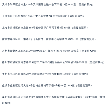
天津市和平区赤峰道136号天津国际金融中心写字楼26层2603室（需提前预约）
福州市鼓楼区五四路128-1号恒力城写字楼15层03室（需提前预约）
成都市锦江区人民东路6号SAC东原中心写字楼24层2406B室（需提前预约）
上海市徐汇区虹桥路3号港汇中心写字楼2座37层3705室（需提前预约）
重庆市江北区观音桥步行街2号融恒时代广场写字楼9层902室（需提前预约）
长沙市芙蓉区定王台街道建湘路393号世茂环球金融中心写字楼（芙蓉广场）10层13室（需提前预约）
上海市黄浦区南京东路299号宏伊国际广场写字楼8层806室（需提前预约）
郑州市二七区铭功路10号华润大厦写字楼29层2905室（需提前预约）
太原市迎泽区解放路15号亨得利名表服务中心（品牌授权店）3层整层（需提前预约）
南京市秦淮区中山南路1号（新街口）南京中心写字楼22层C1-1室（需提前预约）
沈阳市沈河区中街路137号亨得利名表服务中心（品牌授权店）1层整层（需提前预约）
常州市新北区龙锦路1590号现代传媒中心写字楼5号楼10层1008室（需提前预约）
沈阳市沈河区中街路83号亨得利名表服务中心（品牌授权店）1层整层（需提前预约）
乌鲁木齐市天山区红山路26号时代广场（CCMALL）C座17层17-B（需提前预约）
徐州市鼓楼区淮海东路29号苏宁广场IFC国际金融中心写字楼35层3508室（需提前预约）
温州市鹿城区锦绣路1067号置信广场10层1015室（需提前预约）
哈尔滨市道里区友谊西路600号富力中心T2座写字楼29层03室（需提前预约）
扬州市邗江区国展路29号星耀天地写字楼1号楼18层1803室（需提前预约）
大连市中山区人民路15号国际金融大厦7层G室（需提前预约）
盐城市盐都区世纪大道5号盐城金融城写字楼1号楼16层1604室（需提前预约）
佛山市禅城区季华五路57号万科金融中心C座12层1205室（需提前预约）
东莞市东城街道鸿福东路1号民盈国贸中心T1写字楼9层907室（需提前预约）
泰州市海陵区永定东路399号置地商务中心东塔写字楼（华润万象城）17层1706室（需提
无锡市梁溪区人民中路139号恒隆广场写字楼1座11层1104室（需提前预约）
前预约）
南通市崇川区工农路57号圆融广场写字楼16层1603室（需提前预约）