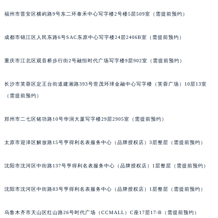
吉林省辽源市龙山区人民大街宝玑售后服务中心（需提前预约）
福州市晋安区横屿路9号东二环泰禾中心写字楼2号楼5层509室（需提前预约）
吉林省梅河口市新华街道梅河大街宝玑售后服务中心（需提前预约）
成都市锦江区人民东路6号SAC东原中心写字楼24层2406B室（需提前预约）
吉林省四平市铁东区紫气大路与南九经街交汇处宝玑售后服务中心（需提前预约）
吉林省松原市宁江区五环大街宝玑售后服务中心（需提前预约）
重庆市江北区观音桥步行街2号融恒时代广场写字楼9层902室（需提前预约）
吉林省通化市东昌区环通乡江南大街宝玑售后服务中心（需提前预约）
吉林省延边市延吉市解放路宝玑售后服务中心（需提前预约）
长沙市芙蓉区定王台街道建湘路393号世茂环球金融中心写字楼（芙蓉广场）10层13室
辽宁省鞍山市铁东区站前街宝玑售后服务中心（需提前预约）
（需提前预约）
辽宁省本溪市平山区胜利路宝玑售后服务中心（需提前预约）
郑州市二七区铭功路10号华润大厦写字楼29层2905室（需提前预约）
辽宁省朝阳市双塔区新华路宝玑售后服务中心（需提前预约）
辽宁省丹东市振兴区七经街宝玑售后服务中心（需提前预约）
太原市迎泽区解放路15号亨得利名表服务中心（品牌授权店）3层整层（需提前预约）
辽宁省抚顺市新抚区东一路宝玑售后服务中心（需提前预约）
辽宁省阜新市海州区解放大街宝玑售后服务中心（需提前预约）
沈阳市沈河区中街路137号亨得利名表服务中心（品牌授权店）1层整层（需提前预约）
辽宁省葫芦岛市连山区中央路宝玑售后服务中心（需提前预约）
辽宁省锦州市古塔区中央大街宝玑售后服务中心（需提前预约）
沈阳市沈河区中街路83号亨得利名表服务中心（品牌授权店）1层整层（需提前预约）
辽宁省辽阳市白塔区新运大街宝玑售后服务中心（需提前预约）
乌鲁木齐市天山区红山路26号时代广场（CCMALL）C座17层17-B（需提前预约）
辽宁省盘锦市兴隆台区石油大街宝玑售后服务中心（需提前预约）