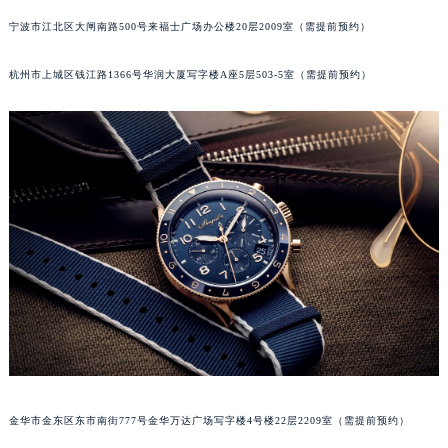
苏州市苏州工业园区星港街199号苏州中心办公楼C座22层08室（需提前预约）
宁波市江北区大闸南路500号来福士广场办公楼20层2009室（需提前预约）
武汉市江汉区解放大道686号世界贸易大厦38层09室（需提前预约）
杭州市上城区钱江路1366号华润大厦写字楼A座5层503-5室（需提前预约）
南宁市青秀区金湖路59号地王大厦12楼1224室（需提前预约）
合肥市蜀山区潜山路111号万象城华润大厦B座12楼03室（需提前预约）
泉州市丰泽区宝洲路729号浦西万达中心写字楼A座7楼709室（需提前预约）
青岛市南区山东路6号华润大厦B座22层04室（需提前预约）
烟台市芝罘区胜利路139号万达金融中心A座907室（需提前预约）
长春市朝阳区西安大路727号中银大厦A座(旺进大厦)18层09室（需提前预约）
贵阳市南明区都司高架桥路33号亨特国际金融中心14楼14D（需提前预约）
昆明市盘龙区北京路928号同德昆明广场写字楼10层06室（需提前预约）
石家庄市长安区中山东路39号勒泰中心写字楼B座13层07室（需提前预约）
西安市碑林区南关正街88号华侨城长安国际中心E座6楼10室（需提前预约）
海口市龙华区金贸东路5号海口华润大厦B座17层1707室（需提前预约）
唐山市路南区新华东道100号万达广场写字楼A座10层1002室（需提前预约）
台州市椒江区东海大道1800号腾达中心东1幢20楼2002室（需提前预约）
金华市金东区东市南街777号金华万达广场写字楼4号楼22层2209室（需提前预约）
内蒙古自治区呼和浩特市玉泉区大学西街70号华润万象城写字楼（鄂尔多斯大厦）23层2326室（需提前预约）