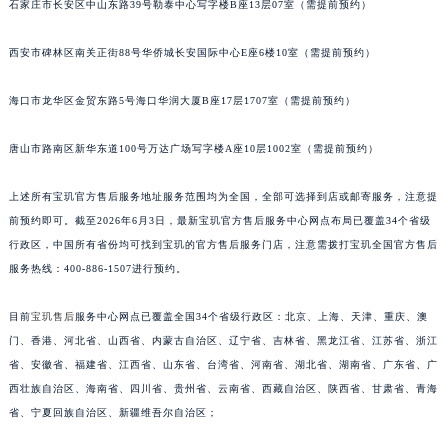
石家庄市长安区中山东路39号勒泰中心写字楼B座13层07室（需提前预约）
安徽省亳州市谯城区魏武大道宝玑售后服务中心（需提前预约）
安徽省池州市贵池区长江路宝玑售后服务中心（需提前预约）
西安市碑林区南关正街88号华侨城长安国际中心E座6楼10室（需提前预约）
安徽省滁州市琅琊区南谯北路宝玑售后服务中心（需提前预约）
海口市龙华区金贸东路5号海口华润大厦B座17层1707室（需提前预约）
安徽省阜阳市颍州区颍州北路宝玑售后服务中心（需提前预约）
安徽省淮北市相山区淮海路宝玑售后服务中心（需提前预约）
唐山市路南区新华东道100号万达广场写字楼A座10层1002室（需提前预约）
安徽省淮南市田家庵区国庆中路宝玑售后服务中心（需提前预约）
安徽省黄山市屯溪区黄山西路宝玑售后服务中心（需提前预约）
上述所有宝玑官方售后服务地址服务范围均为全国，全部可选择到店或邮寄服务，注意提
安徽省六安市金安区解放中路宝玑售后服务中心（需提前预约）
前预约即可。截至2026年6月3日，最新宝玑官方售后服务中心网点布局已覆盖34个省级
行政区，中国所有省份均可找到宝玑的官方售后服务门店，注意需拨打宝玑全国官方售后
安徽省马鞍山市雨山区湖南西路宝玑售后服务中心（需提前预约）
服务热线：400-886-1507进行预约。
安徽省宿州市埇桥区人民中路宝玑售后服务中心（需提前预约）
安徽省铜陵市铜官区石城大道宝玑售后服务中心（需提前预约）
目前
宝玑售后
服务中心网点已覆盖全国34个省级行政区：北京、上海、天津、重庆、澳
安徽省芜湖市镜湖区中山路步行街宝玑售后服务中心（需提前预约）
门、香港、河北省、山西省、内蒙古自治区、辽宁省、吉林省、黑龙江省、江苏省、浙江
安徽省宣城市宣州区叠嶂西路宝玑售后服务中心（需提前预约）
省、安徽省、福建省、江西省、山东省、台湾省、河南省、湖北省、湖南省、广东省、广
福建省龙岩市新罗区九一南路宝玑售后服务中心（需提前预约）
西壮族自治区、海南省、四川省、贵州省、云南省、西藏自治区、陕西省、甘肃省、青海
省、宁夏回族自治区、新疆维吾尔自治区；
福建省南平市建阳区人民西路宝玑售后服务中心（需提前预约）
福建省宁德市蕉城区天湖东路宝玑售后服务中心（需提前预约）