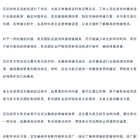
山东省威海市环翠区新威海路89号振华商厦一楼名表维修宝玑售后服务中心（需提前预约）
宝玑的售后流程也进行了优化。当表主将腕表送到售后网点后，工作人员会首先对腕表进
山东省潍坊市奎文区东风东街宝玑售后服务中心（需提前预约）
行全面的检测，确定问题所在。然后根据检测结果，制定详细的维修方案，并与表主进行
沟通。在维修过程中，会及时向表主反馈维修进度，让表主随时了解腕表的维修情况。
山东省枣庄市滕州市北辛路与善国路交叉口宝玑售后服务中心（需提前预约）
山东省淄博市张店区金晶大道宝玑售后服务中心（需提前预约）
对于一些轻微的问题，售后团队还提供快速维修服务，尽可能减少表主的等待时间。而对
上海市黄浦区南京东路299号宏伊国际广场写字楼8层806室宝玑售后服务中心（需提前预约）
于较为复杂的维修项目，售后团队会严格按照标准流程进行操作，确保维修质量。
上海市徐汇区虹桥路3号港汇中心2座37层3705室宝玑售后服务中心（需提前预约）
浙江省杭州市上城区钱江路1366号华润大厦A座5层503-5室宝玑售后服务中心（需提前预约）
宝玑官方售后还注重对表主的关怀。在腕表维修完成后，会对腕表进行全面的调试和检
浙江省湖州市吴兴区劳动路宝玑售后服务中心（需提前预约）
测，确保腕表恢复到最佳状态。同时，还会为表主提供一些腕表保养的建议，帮助表主更
好地维护自己的腕表。
浙江省嘉兴市南湖区广益路705号嘉兴世界贸易中心A座13层1304室宝玑售后服务中心（需提前预约）
浙江省金华市金东区东市南街777号金华万达广场4号楼22楼2209室宝玑售后服务中心（需提前预约）
表主在使用宝玑腕表的过程中，如果遇到任何问题，都可以通过官网、客户服务热线等渠
浙江省丽水市莲都区解放街宝玑售后服务中心（需提前预约）
道与官方售后团队取得联系。售后团队会及时响应表主的需求，为表主提供解决方案。
浙江省宁波市江北区大闸南路500号来福士广场办公楼20层2009室宝玑售后服务中心（需提前预约）
浙江省衢州市柯城区上街宝玑售后服务中心（需提前预约）
宝玑的官方售后体系不仅关注腕表的维修和保养，还注重与表主的互动和沟通。通过举办
浙江省绍兴市越城区胜利东路379号世茂天际中心写字楼8层805室宝玑售后服务中心（需提前预约）
一些活动，如腕表知识讲座、售后体验活动等，增强表主对品牌的认同感和忠诚度。
浙江省舟山市定海区解放东路宝玑售后服务中心（需提前预约）
在配件供应方面，宝玑确保所有配件都来自原厂，保证了腕表维修的质量和性能。原厂配
澳门特别行政区大堂区议事亭前地（新马路）宝玑售后服务中心（需提前预约）