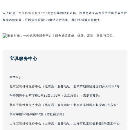
广东省梅州市梅江区金燕大道宝玑售后服务中心（需提前预约）
以上就是
广州宝玑售后服务中心
为您分享的精彩内容。如果您还有其他关于宝玑手表维护
广东省清远市清城区湖西路宝玑售后服务中心（需提前预约）
和保养的问题，可以拨打页面400电话进行咨询，我们将竭诚为您服务。
广东省汕头市龙湖区长平路宝玑售后服务中心（需提前预约）
广东省汕尾市城区香洲街道园林社区翠园街宝玑售后服务中心（需提前预约）
广东省韶关市武江区芙蓉新区与老城中心交汇处宝玑售后服务中心（需提前预约）
广东省深圳市罗湖区深南东路5001号华润大厦17层1701室宝玑售后服务中心（需提前预约）
广东省阳江市江城区东风一路宝玑售后服务中心（需提前预约）
宝玑服务中心
广东省云浮市云城区金山路宝玑售后服务中心（需提前预约）
广东省湛江市赤坎区观海北路宝玑售后服务中心（需提前预约）
本文tag：
广东省肇庆市端州区信安大道与砚都大道交汇处宝玑售后服务中心（需提前预约）
北京宝玑维修服务中心
（北京店）服务地址：北京市朝阳区建国门外大街甲6号
广西壮族自治区百色市右江区中山二路宝玑售后服务中心（需提前预约）
广西壮族自治区北海市海城区北京路宝玑售后服务中心（需提前预约）
华熙国际中心写字楼D座11层1102室（北京总部）（需提前预约）
广西壮族自治区崇左市江州区石景林街道友谊大道与丽川路交汇处宝玑售后服务中心（需提前预约）
北京宝玑维修服务中心
（北京店）服务地址：北京市东城区东长安街1号东方广
广西壮族自治区防城港市港口区金花茶大道宝玑售后服务中心（需提前预约）
场写字楼W3座6层602室（需提前预约）
广西壮族自治区贵港市港北区港城街道布山大道与仙衣路交叉口宝玑售后服务中心（需提前预约）
上海宝玑维修服务中心
（上海店）服务地址：上海市徐汇区虹桥路3号港汇中心
广西壮族自治区桂林市秀峰区红岭路宝玑售后服务中心（需提前预约）