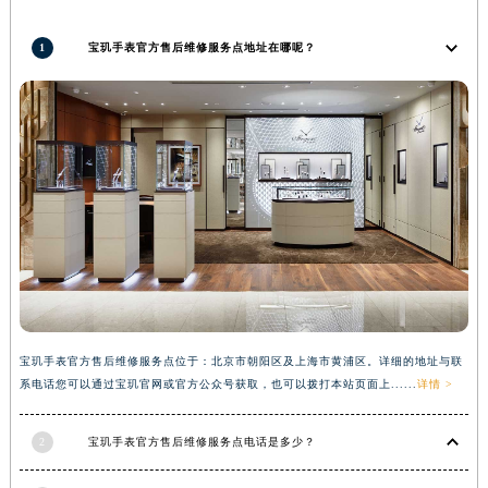
河南省信阳市浉河区东方红大道宝玑售后服务中心（需提前预约）
1
宝玑手表官方售后维修服务点地址在哪呢？
河南省许昌市魏都区建安大道与八龙路交叉口宝玑售后服务中心（需提前预约）
河南省郑州市二七区民主路10号华润大厦29层2905室宝玑售后服务中心（需提前预约）
河南省周口市川汇区七一路宝玑售后服务中心（需提前预约）
河南省驻马店市驿城区乐山大道与置地大道交叉口宝玑售后服务中心（需提前预约）
湖北省鄂州市鄂城区文星大道宝玑售后服务中心（需提前预约）
湖北省黄冈市黄州区赤壁大道宝玑售后服务中心（需提前预约）
湖北省黄石市黄石港区武汉路宝玑售后服务中心（需提前预约）
湖北省荆门市东宝中天街步行街宝玑售后服务中心（需提前预约）
湖北省荆州市荆州区荆中路宝玑售后服务中心（需提前预约）
湖北省十堰市茅箭区人民北路宝玑售后服务中心（需提前预约）
湖北省随州市曾都区青年路宝玑售后服务中心（需提前预约）
宝玑手表官方售后维修服务点位于：北京市朝阳区及上海市黄浦区。详细的地址与联
系电话您可以通过宝玑官网或官方公众号获取，也可以拨打本站页面上......
详情 >
湖北省咸宁市咸安区长安大道宝玑售后服务中心（需提前预约）
湖北省襄阳市樊城区长虹路与人民路交叉口宝玑售后服务中心（需提前预约）
2
宝玑手表官方售后维修服务点电话是多少？
湖北省孝感市孝南区复兴大道宝玑售后服务中心（需提前预约）
湖北省宜昌市西陵区夷陵大道与港窑路宝玑售后服务中心（需提前预约）