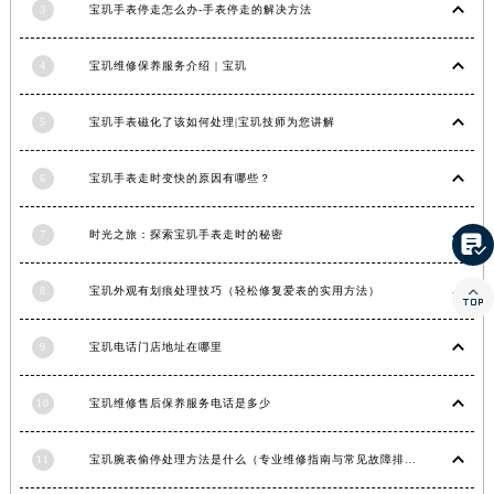
3
宝玑手表停走怎么办-手表停走的解决方法
湖南省常德市武陵区人民路宝玑售后服务中心（需提前预约）
湖南省郴州市北湖区国庆北路宝玑售后服务中心（需提前预约）
4
宝玑维修保养服务介绍 | 宝玑
湖南省衡阳市雁峰区解放路宝玑售后服务中心（需提前预约）
湖南省怀化市鹤城区迎丰中路宝玑售后服务中心（需提前预约）
5
宝玑手表磁化了该如何处理|宝玑技师为您讲解
湖南省娄底市娄星区长青街宝玑售后服务中心（需提前预约）
湖南省邵阳市双清区东风路宝玑售后服务中心（需提前预约）
6
宝玑手表走时变快的原因有哪些？
湖南省湘潭市雨湖区莲城大道宝玑售后服务中心（需提前预约）
7
时光之旅：探索宝玑手表走时的秘密

湖南省益阳市赫山区桃花仑路宝玑售后服务中心（需提前预约）
湖南省永州市冷水滩区永州大道与中兴路交叉口宝玑售后服务中心（需提前预约）
8
宝玑外观有划痕处理技巧（轻松修复爱表的实用方法）

湖南省岳阳市岳阳楼区东茅岭路宝玑售后服务中心（需提前预约）
湖南省张家界市永定区解放路宝玑售后服务中心（需提前预约）
9
宝玑电话门店地址在哪里
湖南省长沙市芙蓉区建湘路393号世茂环球金融中心写字楼10层1013室宝玑售后服务中心（需提前预约）
湖南省株洲市芦淞区建设南路宝玑售后服务中心（需提前预约）
10
宝玑维修售后保养服务电话是多少
甘肃省白银市白银区北京路宝玑售后服务中心（需提前预约）
甘肃省定西市安定区解放路宝玑售后服务中心（需提前预约）
11
宝玑腕表偷停处理方法是什么（专业维修指南与常见故障排查）
甘肃省敦煌市沙州镇阳关中路宝玑售后服务中心（需提前预约）