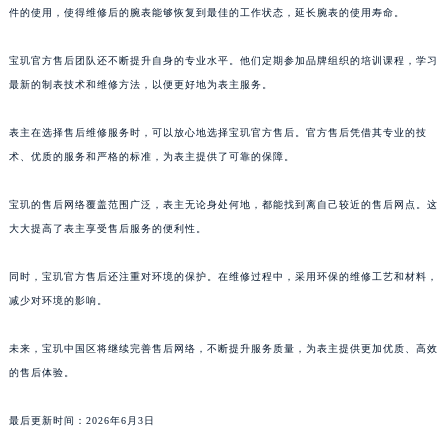
件的使用，使得维修后的腕表能够恢复到最佳的工作状态，延长腕表的使用寿命。
澳门特别行政区风顺堂区南湾大马路宝玑售后服务中心（需提前预约）
澳门特别行政区花地玛堂区关闸广场宝玑售后服务中心（需提前预约）
宝玑官方售后团队还不断提升自身的专业水平。他们定期参加品牌组织的培训课程，学习
澳门特别行政区花王堂区大三巴商圈宝玑售后服务中心（需提前预约）
最新的制表技术和维修方法，以便更好地为表主服务。
澳门特别行政区嘉模堂区官也街宝玑售后服务中心（需提前预约）
表主在选择售后维修服务时，可以放心地选择宝玑官方售后。官方售后凭借其专业的技
澳门省路氹城市金光大道宝玑售后服务中心（需提前预约）
术、优质的服务和严格的标准，为表主提供了可靠的保障。
澳门特别行政区望德堂区塔石广场宝玑售后服务中心（需提前预约）
福建省福州市鼓楼区五四路128-1号恒力城写字楼15层03室宝玑售后服务中心（需提前预约）
宝玑的售后网络覆盖范围广泛，表主无论身处何地，都能找到离自己较近的售后网点。这
福建省厦门市思明区湖滨东路95号万象城华润大厦B座11层1104室宝玑售后服务中心（需提前预约）
大大提高了表主享受售后服务的便利性。
广东省潮州市潮安区新风路与潮汕路交汇处宝玑售后服务中心（需提前预约）
广东省广州市天河区天河路230号万菱汇国际中心A塔7层704室宝玑售后服务中心（需提前预约）
同时，宝玑官方售后还注重对环境的保护。在维修过程中，采用环保的维修工艺和材料，
减少对环境的影响。
广东省广州市越秀区环市东路371-375号世界贸易中心大厦南塔15层1507室宝玑售后服务中心（需提前预约）
广东省河源市源城区越王大道宝玑售后服务中心（需提前预约）
未来，宝玑中国区将继续完善售后网络，不断提升服务质量，为表主提供更加优质、高效
广东省惠州市惠城区江北文昌一路7号华贸大厦1座30层3005室宝玑售后服务中心（需提前预约）
的售后体验。
广东省江门市蓬江区广场西路宝玑售后服务中心（需提前预约）
广东省揭阳市榕城进贤门步行街宝玑售后服务中心（需提前预约）
最后更新时间：2026年6月3日
广东省茂名市电白区水东街道迎宾大道宝玑售后服务中心（需提前预约）