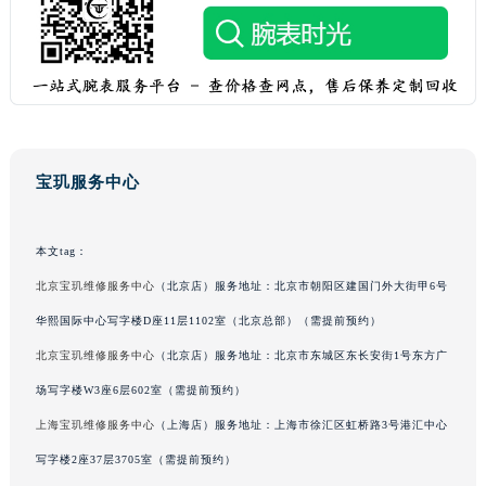
浙江省衢州市柯城区上街宝玑售后服务中心（需提前预约）
浙江省绍兴市越城区胜利东路379号世茂天际中心写字楼8层805室宝玑售后服务中心（需提前预约）
浙江省舟山市定海区解放东路宝玑售后服务中心（需提前预约）
澳门特别行政区大堂区议事亭前地（新马路）宝玑售后服务中心（需提前预约）
澳门特别行政区风顺堂区南湾大马路宝玑售后服务中心（需提前预约）
澳门特别行政区花地玛堂区关闸广场宝玑售后服务中心（需提前预约）
宝玑服务中心
澳门特别行政区花王堂区大三巴商圈宝玑售后服务中心（需提前预约）
澳门特别行政区嘉模堂区官也街宝玑售后服务中心（需提前预约）
本文tag：
澳门省路氹城市金光大道宝玑售后服务中心（需提前预约）
北京宝玑维修服务中心
（北京店）服务地址：北京市朝阳区建国门外大街甲6号
澳门特别行政区望德堂区塔石广场宝玑售后服务中心（需提前预约）
华熙国际中心写字楼D座11层1102室（北京总部）（需提前预约）
福建省福州市鼓楼区五四路128-1号恒力城写字楼15层03室宝玑售后服务中心（需提前预约）
北京宝玑维修服务中心
（北京店）服务地址：北京市东城区东长安街1号东方广
福建省厦门市思明区湖滨东路95号万象城华润大厦B座11层1104室宝玑售后服务中心（需提前预约）
广东省潮州市潮安区新风路与潮汕路交汇处宝玑售后服务中心（需提前预约）
场写字楼W3座6层602室（需提前预约）
广东省广州市天河区天河路230号万菱汇国际中心A塔7层704室宝玑售后服务中心（需提前预约）
上海宝玑维修服务中心
（上海店）服务地址：上海市徐汇区虹桥路3号港汇中心
广东省广州市越秀区环市东路371-375号世界贸易中心大厦南塔15层1507室宝玑售后服务中心（需提前预约）
写字楼2座37层3705室（需提前预约）
广东省河源市源城区越王大道宝玑售后服务中心（需提前预约）