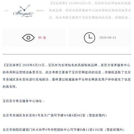
【宝玑保养】2026年6月21日，宝玑作为全球知名的高级
广州市越秀区环市东路371-375号世界贸易中心大厦南塔写字楼15层07室（需提前预约）
制表品牌，其官方保养服务中心的布局和运营情况备受关
深圳市罗湖区深南东路5001号华润大厦写字楼17层1701室（需提前预约）
注。此次考察主要基于宝玑官网提供的信息，并随机选取
惠州市惠城区江北文昌一路7号华贸大厦写字楼1座30层05室（需提前预约）
了北京市东城区东长安街进行实地探访，最终通过权威
厦门市思明区湖滨东路95号华润大厦写字楼B座11层1104室（需提前预约）
媒…

95 次
2026-06-21
福州市鼓楼区五四路128-1号恒力城写字楼15层03室（需提前预约）
成都市锦江区人民东路6号SAC东原中心写字楼24层2406B室（需提前预约）
重庆市江北区观音桥步行街2号融恒时代广场写字楼9层902室（需提前预约）
长沙市芙蓉区定王台街道建湘路393号世茂环球金融中心写字楼（芙蓉广场）10层13室（需提前预约）
【
宝玑保养】2026年6月21日，宝玑作为全球知名的高级制表品牌，其官方保养服务中心
的布局和运营情况备受关注。此次考察主要基于宝玑官网提供的信息，并随机选取了北京
郑州市二七区铭功路10号华润大厦写字楼29层2905室（需提前预约）
市东城区东长安街进行实地探访，最终通过权威媒体平台和全网真实用户评价核实了信息
太原市迎泽区解放路15号亨得利名表服务中心（品牌授权店）3层整层（需提前预约）
的真实性。
沈阳市沈河区中街路137号亨得利名表服务中心（品牌授权店）1层整层（需提前预约）
沈阳市沈河区中街路83号亨得利名表服务中心（品牌授权店）1层整层（需提前预约）
宝玑官方售后服务中心地址：
乌鲁木齐市天山区红山路26号时代广场（CCMALL）C座17层17-B（需提前预约）
温州市鹿城区锦绣路1067号置信广场10层1015室（需提前预约）
北京市东城区东长安街1号东方广场写字楼W3座6层602室（需提前预约）
哈尔滨市道里区友谊西路600号富力中心T2座写字楼29层03室（需提前预约）
北京市朝阳区建国门外大街甲6号华熙国际中心写字楼D座11层1102室（需提前预约）
大连市中山区人民路15号国际金融大厦7层G室（需提前预约）