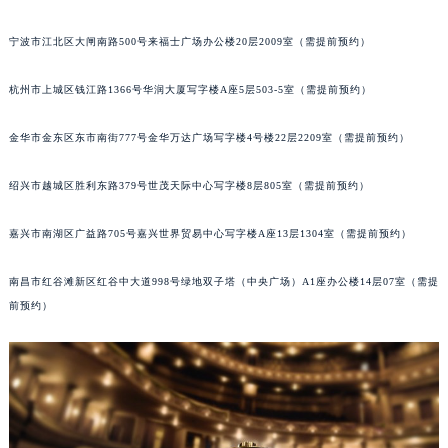
海口市龙华区金贸东路5号海口华润大厦B座17层1707室（需提前预约）
宁波市江北区大闸南路500号来福士广场办公楼20层2009室（需提前预约）
唐山市路南区新华东道100号万达广场写字楼A座10层1002室（需提前预约）
台州市椒江区东海大道1800号腾达中心东1幢20楼2002室（需提前预约）
杭州市上城区钱江路1366号华润大厦写字楼A座5层503-5室（需提前预约）
内蒙古自治区呼和浩特市玉泉区大学西街70号华润万象城写字楼（鄂尔多斯大厦）23层2326室（需提前预约）
甘肃省兰州市七里河区西津西路16号兰州中心写字楼21层2102室（需提前预约）
金华市金东区东市南街777号金华万达广场写字楼4号楼22层2209室（需提前预约）
重庆市解放碑渝中区民权路28号英利国际金融中心写字楼20层01室（需提前预约）
绍兴市越城区胜利东路379号世茂天际中心写字楼8层805室（需提前预约）
黑龙江省大庆市萨尔图区会战大街宝玑售后服务中心（需提前预约）
黑龙江省鹤岗市向阳区红军路宝玑售后服务中心（需提前预约）
嘉兴市南湖区广益路705号嘉兴世界贸易中心写字楼A座13层1304室（需提前预约）
黑龙江省黑河市爱辉区中央街宝玑售后服务中心（需提前预约）
黑龙江省鸡西市鸡冠区红军路宝玑售后服务中心（需提前预约）
南昌市红谷滩新区红谷中大道998号绿地双子塔（中央广场）A1座办公楼14层07室（需提
黑龙江省佳木斯市向阳区长安路宝玑售后服务中心（需提前预约）
前预约）
黑龙江省牡丹江市东安区太平路宝玑售后服务中心（需提前预约）
黑龙江省七台河市桃山区大同街宝玑售后服务中心（需提前预约）
黑龙江省齐齐哈尔市龙沙区龙华路宝玑售后服务中心（需提前预约）
黑龙江省双鸭山市尖山区新兴大街宝玑售后服务中心（需提前预约）
黑龙江省绥化市北林区新华街与康庄路交叉口宝玑售后服务中心（需提前预约）