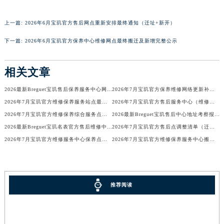
广西壮族自治区崇左市江州区石景林街道友谊大道与丽川路交汇处宝玑售后服务中心（需提前预约）
上一篇:
2026年6月宝玑官方售后网点重新安排最终通知（迁址+新开）
广西壮族自治区防城港市港口区金花茶大道宝玑售后服务中心（需提前预约）
广西壮族自治区贵港市港北区港城街道布山大道与仙衣路交叉口宝玑售后服务中心（需提前预约）
下一篇:
2026年6月宝玑官方保养中心维修网点最终搬迁及新增完整公示
广西壮族自治区桂林市秀峰区红岭路宝玑售后服务中心（需提前预约）
广西壮族自治区河池市金城江区金城江街道朝阳路宝玑售后服务中心（需提前预约）
相关文章
广西壮族自治区贺州市八步区城东街道灵峰南路宝玑售后服务中心（需提前预约）
2026最新Breguet宝玑售后保养服务中心网点地址调研报告
2026年7月宝玑官方保养维修网络更新补充确认终稿文件
广西壮族自治区来宾市兴宾区桂中大道宝玑售后服务中心（需提前预约）
2026年7月宝玑官方维修保养服务站点最终地址变动终稿
2026年7月宝玑官方售后服务中心（维修保养）调整补充通知（迁址新增）原文发布
广西壮族自治区柳州市城中区中山中路宝玑售后服务中心（需提前预约）
2026年7月宝玑官方维修保养综合服务点最新动态补充最终汇总（搬迁新增）内容
2026最新Breguet宝玑售后中心地址考察报告
广西壮族自治区钦州市钦南区金海湾东大街宝玑售后服务中心（需提前预约）
2026最新Breguet宝玑名表官方售后维修中心地址考察报告
2026年7月宝玑官方售后点调整清单（迁址+新开业）
广西壮族自治区梧州市万秀区龙湖镇高旺路宝玑售后服务中心（需提前预约）
2026年7月宝玑官方维修服务中心保养点最终地址变更及新开店定稿
2026年7月宝玑官方维修保养服务中心搬迁与新设网点补充通告文本
广西壮族自治区玉林市玉州区金玉路宝玑售后服务中心（需提前预约）
海南省儋州市儋州市那大镇兰洋北路宝玑售后服务中心（需提前预约）
海南省东方市八所镇解放西路宝玑售后服务中心（需提前预约）
推荐阅读
海南省琼海市嘉积镇东风路宝玑售后服务中心（需提前预约）
海南省三沙市西沙区西沙群岛永兴岛北京路宝玑售后服务中心（需提前预约）
海南省三亚市吉阳区迎宾路宝玑售后服务中心（需提前预约）