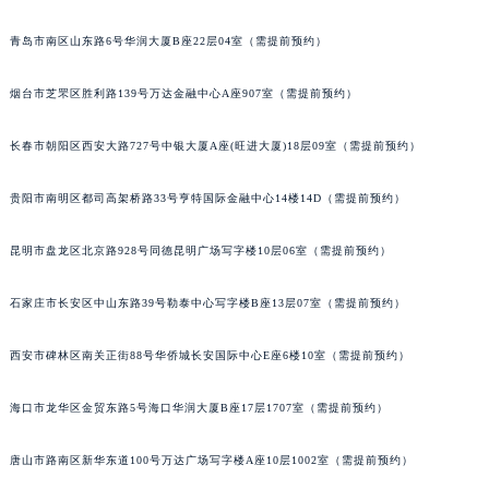
山西省太原市迎泽区迎泽街道解放路15号亨得利名表维修授权店3楼宝玑售后服务中心（需提前预约）
青岛市南区山东路6号华润大厦B座22层04室（需提前预约）
天津市和平区赤峰道136号天津国际金融中心26层2603室宝玑售后服务中心（需提前预约）
安徽省安庆市迎江区人民路宝玑售后服务中心（需提前预约）
烟台市芝罘区胜利路139号万达金融中心A座907室（需提前预约）
安徽省蚌埠市蚌山区淮河路宝玑售后服务中心（需提前预约）
安徽省亳州市谯城区魏武大道宝玑售后服务中心（需提前预约）
长春市朝阳区西安大路727号中银大厦A座(旺进大厦)18层09室（需提前预约）
安徽省池州市贵池区长江路宝玑售后服务中心（需提前预约）
贵阳市南明区都司高架桥路33号亨特国际金融中心14楼14D（需提前预约）
安徽省滁州市琅琊区南谯北路宝玑售后服务中心（需提前预约）
安徽省阜阳市颍州区颍州北路宝玑售后服务中心（需提前预约）
昆明市盘龙区北京路928号同德昆明广场写字楼10层06室（需提前预约）
安徽省淮北市相山区淮海路宝玑售后服务中心（需提前预约）
安徽省淮南市田家庵区国庆中路宝玑售后服务中心（需提前预约）
石家庄市长安区中山东路39号勒泰中心写字楼B座13层07室（需提前预约）
安徽省黄山市屯溪区黄山西路宝玑售后服务中心（需提前预约）
西安市碑林区南关正街88号华侨城长安国际中心E座6楼10室（需提前预约）
安徽省六安市金安区解放中路宝玑售后服务中心（需提前预约）
安徽省马鞍山市雨山区湖南西路宝玑售后服务中心（需提前预约）
海口市龙华区金贸东路5号海口华润大厦B座17层1707室（需提前预约）
安徽省宿州市埇桥区人民中路宝玑售后服务中心（需提前预约）
安徽省铜陵市铜官区石城大道宝玑售后服务中心（需提前预约）
唐山市路南区新华东道100号万达广场写字楼A座10层1002室（需提前预约）
安徽省芜湖市镜湖区中山路步行街宝玑售后服务中心（需提前预约）