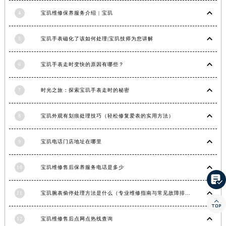
河南省濮阳市大华龙区开州路绿城路交叉口宝玑售后服务中心（需提前预约）
4
宝玑维修保养服务介绍 | 宝玑
河南省三门峡市湖滨区和平路宝玑售后服务中心（需提前预约）
5
宝玑手表磁化了该如何处理|宝玑技师为您讲解
河南省商丘市梁园区神火大道宝玑售后服务中心（需提前预约）
河南省新乡市红旗区人民路宝玑售后服务中心（需提前预约）
6
宝玑手表走时变快的原因有哪些？
河南省信阳市浉河区东方红大道宝玑售后服务中心（需提前预约）
河南省许昌市魏都区建安大道与八龙路交叉口宝玑售后服务中心（需提前预约）
7
时光之旅：探索宝玑手表走时的秘密
河南省郑州市二七区民主路10号华润大厦29层2905室宝玑售后服务中心（需提前预约）
河南省周口市川汇区七一路宝玑售后服务中心（需提前预约）
8
宝玑外观有划痕处理技巧（轻松修复爱表的实用方法）
河南省驻马店市驿城区乐山大道与置地大道交叉口宝玑售后服务中心（需提前预约）
湖北省鄂州市鄂城区文星大道宝玑售后服务中心（需提前预约）
9
宝玑电话门店地址在哪里
湖北省黄冈市黄州区赤壁大道宝玑售后服务中心（需提前预约）
湖北省黄石市黄石港区武汉路宝玑售后服务中心（需提前预约）
10
宝玑维修售后保养服务电话是多少

湖北省荆门市东宝中天街步行街宝玑售后服务中心（需提前预约）
11
宝玑腕表偷停处理方法是什么（专业维修指南与常见故障排查）
湖北省荆州市荆州区荆中路宝玑售后服务中心（需提前预约）

湖北省十堰市茅箭区人民北路宝玑售后服务中心（需提前预约）
12
宝玑维修售后点网点热线查询
湖北省随州市曾都区青年路宝玑售后服务中心（需提前预约）