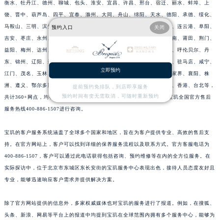
衡水、牡丹江、德州、聊城、包头、淮安、宜昌、许昌、邢台、宿迁、丽水、蚌埠、上
江苏省镇江市京口区中山东路宝玑售后服务中心（需提前预约）
饶、晋中、葫芦岛、四平、宜春、滁州、大同、舟山、绵阳、天水、德阳、承德、绥化、
江西省抚州市临川区赣东大道宝玑售后服务中心（需提前预约）
马鞍山、三明、滨州、黄冈、赤峰、荆州、通化、鸡西、佳木斯、黑河、连云港、阜阳、
预约入口
关闭
江西省赣州市章贡区文清路宝玑售后服务中心（需提前预约）
吉安、枣庄、永州、清远、揭阳、梧州、渭南、延安、长治、运城、淮南、莆田、荆门、
益阳、梅州、达州、榆林、威海、九江、济宁、齐齐哈尔、南阳、常德、呼伦贝尔、丹
江西省吉安市吉州区井冈山大道宝玑售后服务中心（需提前预约）
东、锦州、辽阳、辽源、衢州、安庆、龙岩、宁德、鹰潭、泰安、商丘、驻马店、咸宁、
江西省景德镇市珠山区珠山中路宝玑售后服务中心（需提前预约）
立即预约
江门、茂名、玉林、乐山、南充、雅安、宝鸡、柳州、拉萨、丽江、张家界、襄阳、株
江西省九江市浔阳区浔阳路宝玑售后服务中心（需提前预约）
洲、遵义、鄂尔多斯、阳泉、昆山、黄石、湘潭、十堰、漳州、攀枝花、香港、台北等，
提前预约免排队，到店即享服务
江西省南昌市红谷滩新区红谷中大道998号绿地双子塔（中央广场）A1座办公楼14层1407室宝玑售后服务中心（需提前预约）
预约时间有变无需取消，可随时重新预约
共计360+网点，均有官方直营的宝玑售后服务网点，详细信息需拨打宝玑全国官方售后
江西省萍乡市安源区萍安北大道与康庄路交叉口宝玑售后服务中心（需提前预约）
服务热线400-886-1507进行咨询。
江西省上饶市信州区滨江西路宝玑售后服务中心（需提前预约）
宝玑的客户服务系统涵盖了全球多个国家和地区，旨在为客户提供专业、高效的售后支
江西省新余市渝水区北湖西路宝玑售后服务中心（需提前预约）
持。在官方网站上，客户可以找到详细的保养服务流程以及联系方式。官方客服电话为
江西省宜春市袁州区中山中路宝玑售后服务中心（需提前预约）
400-886-1507，客户可以通过此电话获得包括咨询、预约维修等在内的全方位服务。在
江西省鹰潭市月湖区胜利东路宝玑售后服务中心（需提前预约）
实际探访中，位于北京市东城区东长安街的宝玑服务中心表现出色，接待人员态度友好且
山东省德州市德城区东风中路宝玑售后服务中心（需提前预约）
专业，能够迅速响应客户需求并提供解决方案。
山东省东营市东营区济南路宝玑售后服务中心（需提前预约）
山东省济南市历下区经十路11111号华润中心写字楼（万象城）15层1508室宝玑售后服务中心（需提前预约）
除了官方网站提供的信息外，多家权威媒体也对宝玑的服务进行了报道。例如，在搜狐、
头条、新浪、网易等平台上的报道中均提到宝玑在全球范围内拥有多个服务中心，能够为
山东省济宁市任城区太白楼路宝玑售后服务中心（需提前预约）