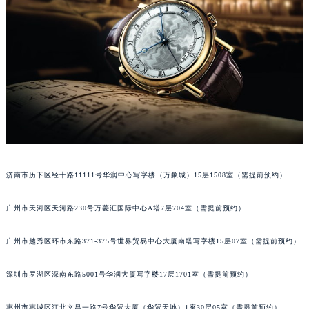
黑龙江省伊春市伊美区通河路宝玑售后服务中心（需提前预约）
吉林省白城市洮北区明仁南街宝玑售后服务中心（需提前预约）
吉林省白山市浑江区浑江大街宝玑售后服务中心（需提前预约）
吉林省吉林市船营区河南街宝玑售后服务中心（需提前预约）
吉林省辽源市龙山区人民大街宝玑售后服务中心（需提前预约）
吉林省梅河口市新华街道梅河大街宝玑售后服务中心（需提前预约）
吉林省四平市铁东区紫气大路与南九经街交汇处宝玑售后服务中心（需提前预约）
吉林省松原市宁江区五环大街宝玑售后服务中心（需提前预约）
吉林省通化市东昌区环通乡江南大街宝玑售后服务中心（需提前预约）
济南市历下区经十路11111号华润中心写字楼（万象城）15层1508室（需提前预约）
吉林省延边市延吉市解放路宝玑售后服务中心（需提前预约）
辽宁省鞍山市铁东区站前街宝玑售后服务中心（需提前预约）
广州市天河区天河路230号万菱汇国际中心A塔7层704室（需提前预约）
辽宁省本溪市平山区胜利路宝玑售后服务中心（需提前预约）
广州市越秀区环市东路371-375号世界贸易中心大厦南塔写字楼15层07室（需提前预约）
辽宁省朝阳市双塔区新华路宝玑售后服务中心（需提前预约）
辽宁省丹东市振兴区七经街宝玑售后服务中心（需提前预约）
深圳市罗湖区深南东路5001号华润大厦写字楼17层1701室（需提前预约）
辽宁省抚顺市新抚区东一路宝玑售后服务中心（需提前预约）
辽宁省阜新市海州区解放大街宝玑售后服务中心（需提前预约）
惠州市惠城区江北文昌一路7号华贸大厦（华贸天地）1座30层05室（需提前预约）