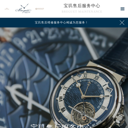
宝玑售后服务中心

BREGUET MAINTENANCE

宝玑售后维修服务中心竭诚为您服务！
中心介绍
联系我们
2026年8月宝玑中国区售后服务网络优化升级公告
2026年8月宝玑全国官方售后客户服务热线：400-886-1507
宝玑官方全国统一服务热线400-886-1507，服务覆盖中国大陆、香港、澳门、台湾全部区域（非大陆需加拨“+86”）
2026年8月宝玑售后服务中心最新网点地址：
北京市朝阳区建国门外大街甲6号华熙国际中心写字楼D座11层1102室（北京总部）（需提前预约）
北京市东城区东长安街1号东方广场写字楼W3座6层602室（需提前预约）
宝玑售后服务中心
天津市和平区赤峰道136号天津国际金融中心写字楼26层2603室（需提前预约）