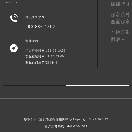
tourbillon.
磕碰摔坏
宁夏回族自治区石嘴山市大武口区贺兰山路宝玑售后服务中心（需提前预约）
保养价格
宁夏回族自治区吴忠市利通区开元大道宝玑售后服务中心（需提前预约）

网点服务热线
全面保养
宁夏回族自治区银川市兴庆区新华东路97号新百中心C馆一层C1-18号商铺宝玑售后服务中心（需提前预约）
400-886-1507
宁夏回族自治区中卫市沙坡头区鼓楼东街宝玑售后服务中心（需提前预约）
个性定制
截表带、
青海省果洛藏族自治州玛沁县团结路宝玑售后服务中心（需提前预约）
营业时间：

青海省海北藏族自治州海晏县将军路宝玑售后服务中心（需提前预约）
门店营业时间：09:00-19:30
青海省海东市乐都区滨河路宝玑售后服务中心（需提前预约）
客服在线时间：8:00-22:00
客服及门店节假日不休
青海省海南藏族自治州共和县青海湖大街宝玑售后服务中心（需提前预约）
青海省海西蒙古族藏族自治州德令哈市柴达木路宝玑售后服务中心（需提前预约）
青海省黄南藏族自治州同仁市德合隆路宝玑售后服务中心（需提前预约）
青海省西宁市城西区海湖新区西关大道宝玑售后服务中心（需提前预约）
青海省玉树藏族自治州结古镇胜利路宝玑售后服务中心（需提前预约）
陕西省安康市汉滨区金州路宝玑售后服务中心（需提前预约）
陕西省宝鸡市渭滨区经二路宝玑售后服务中心（需提前预约）
版权所有:
宝玑售后维修服务中心
Copyright © 2018-2032
陕西省汉中市汉台区北大街宝玑售后服务中心（需提前预约）
客户服务热线：
400-886-1507
陕西省商洛市商州区州城街宝玑售后服务中心（需提前预约）