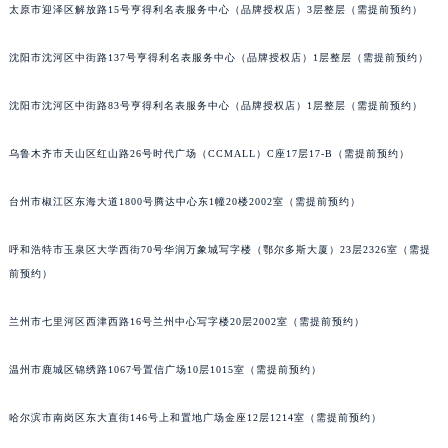
太原市迎泽区解放路15号亨得利名表服务中心（品牌授权店）3层整层（需提前预约）
吉林省辽源市龙山区人民大街宝玑售后服务中心（需提前预约）
吉林省梅河口市新华街道梅河大街宝玑售后服务中心（需提前预约）
沈阳市沈河区中街路137号亨得利名表服务中心（品牌授权店）1层整层（需提前预约）
吉林省四平市铁东区紫气大路与南九经街交汇处宝玑售后服务中心（需提前预约）
吉林省松原市宁江区五环大街宝玑售后服务中心（需提前预约）
沈阳市沈河区中街路83号亨得利名表服务中心（品牌授权店）1层整层（需提前预约）
吉林省通化市东昌区环通乡江南大街宝玑售后服务中心（需提前预约）
乌鲁木齐市天山区红山路26号时代广场（CCMALL）C座17层17-B（需提前预约）
吉林省延边市延吉市解放路宝玑售后服务中心（需提前预约）
辽宁省鞍山市铁东区站前街宝玑售后服务中心（需提前预约）
台州市椒江区东海大道1800号腾达中心东1幢20楼2002室（需提前预约）
辽宁省本溪市平山区胜利路宝玑售后服务中心（需提前预约）
辽宁省朝阳市双塔区新华路宝玑售后服务中心（需提前预约）
呼和浩特市玉泉区大学西街70号华润万象城写字楼（鄂尔多斯大厦）23层2326室（需提
辽宁省丹东市振兴区七经街宝玑售后服务中心（需提前预约）
前预约）
辽宁省抚顺市新抚区东一路宝玑售后服务中心（需提前预约）
兰州市七里河区西津西路16号兰州中心写字楼20层2002室（需提前预约）
辽宁省阜新市海州区解放大街宝玑售后服务中心（需提前预约）
辽宁省葫芦岛市连山区中央路宝玑售后服务中心（需提前预约）
温州市鹿城区锦绣路1067号置信广场10层1015室（需提前预约）
辽宁省锦州市古塔区中央大街宝玑售后服务中心（需提前预约）
辽宁省辽阳市白塔区新运大街宝玑售后服务中心（需提前预约）
哈尔滨市南岗区东大直街146号上和置地广场金座12层1214室（需提前预约）
辽宁省盘锦市兴隆台区石油大街宝玑售后服务中心（需提前预约）