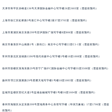
福州市鼓楼区五四路128-1号恒力城写字楼15层03室（需提前预约）
天津市和平区赤峰道136号天津国际金融中心写字楼26层2603室（需提前预约）
成都市锦江区人民东路6号SAC东原中心写字楼24层2406B室（需提前预约）
重庆市江北区观音桥步行街2号融恒时代广场写字楼9层902室（需提前预约）
上海市徐汇区虹桥路3号港汇中心写字楼2座37层3705室（需提前预约）
长沙市芙蓉区定王台街道建湘路393号世茂环球金融中心写字楼（芙蓉广场）10层13室（需提前预约）
上海市黄浦区南京东路299号宏伊国际广场写字楼8层806室（需提前预约）
郑州市二七区铭功路10号华润大厦写字楼29层2905室（需提前预约）
太原市迎泽区解放路15号亨得利名表服务中心（品牌授权店）3层整层（需提前预约）
南京市秦淮区中山南路1号（新街口）南京中心写字楼22层C1-1室（需提前预约）
沈阳市沈河区中街路137号亨得利名表服务中心（品牌授权店）1层整层（需提前预约）
沈阳市沈河区中街路83号亨得利名表服务中心（品牌授权店）1层整层（需提前预约）
常州市新北区龙锦路1590号现代传媒中心写字楼5号楼10层1008室（需提前预约）
乌鲁木齐市天山区红山路26号时代广场（CCMALL）C座17层17-B（需提前预约）
温州市鹿城区锦绣路1067号置信广场10层1015室（需提前预约）
徐州市鼓楼区淮海东路29号苏宁广场IFC国际金融中心写字楼35层3508室（需提前预约）
哈尔滨市道里区友谊西路600号富力中心T2座写字楼29层03室（需提前预约）
扬州市邗江区国展路29号星耀天地写字楼1号楼18层1803室（需提前预约）
大连市中山区人民路15号国际金融大厦7层G室（需提前预约）
佛山市禅城区季华五路57号万科金融中心C座12层1205室（需提前预约）
盐城市盐都区世纪大道5号盐城金融城写字楼1号楼16层1604室（需提前预约）
东莞市东城街道鸿福东路1号民盈国贸中心T1写字楼9层907室（需提前预约）
无锡市梁溪区人民中路139号恒隆广场写字楼1座11层1104室（需提前预约）
泰州市海陵区永定东路399号置地商务中心东塔写字楼（华润万象城）17层1706室（需提
南通市崇川区工农路57号圆融广场写字楼16层1603室（需提前预约）
前预约）