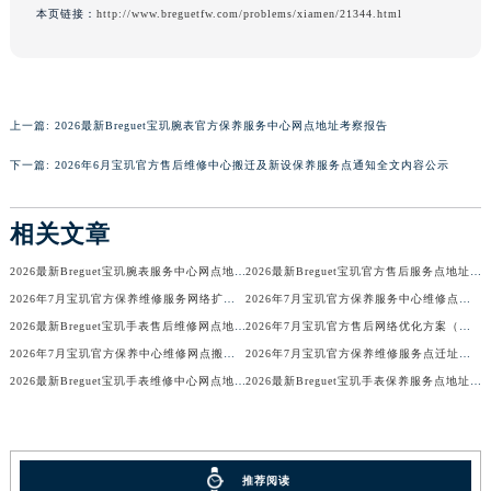
本页链接：
http://www.breguetfw.com/problems/xiamen/21344.html
香港特别行政区金钟区中西区金钟道宝玑售后服务中心（需提前预约）
香港特别行政区九龙区油尖旺区弥敦道宝玑售后服务中心（需提前预约）
香港特别行政区铜锣湾区湾仔区轩尼诗道宝玑售后服务中心（需提前预约）
河南省安阳市文峰区解放大道宝玑售后服务中心（需提前预约）
上一篇:
2026最新Breguet宝玑腕表官方保养服务中心网点地址考察报告
河南省鹤壁市淇滨区九州路宝玑售后服务中心（需提前预约）
下一篇:
2026年6月宝玑官方售后维修中心搬迁及新设保养服务点通知全文内容公示
河南省济源市沁园街道济水大道宝玑售后服务中心（需提前预约）
河南省焦作市解放区解放路宝玑售后服务中心（需提前预约）
相关文章
河南省开封市鼓楼区中山路宝玑售后服务中心（需提前预约）
河南省洛阳市西工区中州中路与解放路交叉口宝玑售后服务中心（需提前预约）
2026最新Breguet宝玑腕表服务中心网点地址考察报告
2026最新Breguet宝玑官方售后服务点地址调研报告
河南省漯河市源汇区交通路宝玑售后服务中心（需提前预约）
2026年7月宝玑官方保养维修服务网络扩容补充公告（迁址新开）全文定稿
2026年7月宝玑官方保养服务中心维修点最终搬迁及增设方案最终定稿
2026最新Breguet宝玑手表售后维修网点地址考察报告
2026年7月宝玑官方售后网络优化方案（含搬迁与新建）
河南省南阳市宛城区范蠡东路与南都路交叉口宝玑售后服务中心（需提前预约）
2026年7月宝玑官方保养中心维修网点搬迁及新增补充完整清单对外公开
2026年7月宝玑官方保养维修服务点迁址与新开业信息补充速报文本
河南省平顶山市卫东区建设路宝玑售后服务中心（需提前预约）
2026最新Breguet宝玑手表维修中心网点地址考察报告
2026最新Breguet宝玑手表保养服务点地址考察报告
河南省濮阳市大华龙区开州路绿城路交叉口宝玑售后服务中心（需提前预约）
河南省三门峡市湖滨区和平路宝玑售后服务中心（需提前预约）
河南省商丘市梁园区神火大道宝玑售后服务中心（需提前预约）
推荐阅读
河南省新乡市红旗区人民路宝玑售后服务中心（需提前预约）