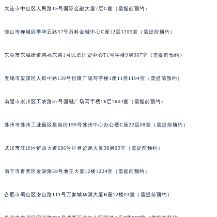
大连市中山区人民路15号国际金融大厦7层G室（需提前预约）
辽宁省铁岭市银州区南马路宝玑售后服务中心（需提前预约）
辽宁省营口市站前区市府路与渤海大街交叉口宝玑售后服务中心（需提前预约）
佛山市禅城区季华五路57号万科金融中心C座12层1205室（需提前预约）
辽宁省沈阳市沈河区中街路137号亨得利名表维修授权店1楼宝玑售后服务中心（需提前预约）
辽宁省沈阳市沈河区中街路83号亨得利名表维修授权店1楼宝玑售后服务中心（需提前预约）
东莞市东城街道鸿福东路1号民盈国贸中心T1写字楼9层907室（需提前预约）
北京市朝阳区建国门外大街甲6号华熙国际中心D座11层1102室宝玑售后服务中心（北京总部）（需提前预约）
北京市东城区东长安街1号王府井东方广场W3座6层602室宝玑售后服务中心（需提前预约）
无锡市梁溪区人民中路139号恒隆广场写字楼1座11层1104室（需提前预约）
河北省保定市竞秀区朝阳北大街北国先天下宝玑售后服务中心（需提前预约）
南通市崇川区工农路57号圆融广场写字楼16层1603室（需提前预约）
内蒙古自治区阿拉善盟市左旗土尔扈特大街宝玑售后服务中心（需提前预约）
内蒙古自治区巴彦淖尔市临河区新华街宝玑售后服务中心（需提前预约）
苏州市苏州工业园区星港街199号苏州中心办公楼C座22层08室（需提前预约）
内蒙古自治区包头市青山区幸福路甲3号王府井百货名表维修宝玑售后服务中心（需提前预约）
内蒙古自治区赤峰市红山区哈达街宝玑售后服务中心（需提前预约）
武汉市江汉区解放大道686号世界贸易大厦38层09室（需提前预约）
内蒙古自治区鄂尔多斯市东胜区伊金霍洛街宝玑售后服务中心（需提前预约）
南宁市青秀区金湖路59号地王大厦12楼1224室（需提前预约）
内蒙古自治区呼伦贝尔市海拉尔区中央街宝玑售后服务中心（需提前预约）
内蒙古自治区通辽市科尔沁区明仁大街宝玑售后服务中心（需提前预约）
合肥市蜀山区潜山路111号万象城华润大厦B座12楼03室（需提前预约）
内蒙古自治区乌海市海勃湾区人民南路宝玑售后服务中心（需提前预约）
内蒙古自治区乌兰察布市集宁区恩和大街宝玑售后服务中心（需提前预约）