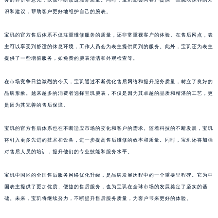
澳门特别行政区风顺堂区南湾大马路宝玑售后服务中心（需提前预约）
识和建议，帮助客户更好地维护自己的腕表。
澳门特别行政区花地玛堂区关闸广场宝玑售后服务中心（需提前预约）
宝玑的官方售后体系不仅注重维修服务的质量，还非常重视客户的体验。在售后网点，表
澳门特别行政区花王堂区大三巴商圈宝玑售后服务中心（需提前预约）
主可以享受到舒适的休息环境，工作人员会为表主提供周到的服务。此外，宝玑还为表主
澳门特别行政区嘉模堂区官也街宝玑售后服务中心（需提前预约）
提供了一些增值服务，如免费的腕表清洁和外观检查等。
澳门省路氹城市金光大道宝玑售后服务中心（需提前预约）
澳门特别行政区望德堂区塔石广场宝玑售后服务中心（需提前预约）
在市场竞争日益激烈的今天，宝玑通过不断优化售后网络和提升服务质量，树立了良好的
福建省福州市鼓楼区五四路128-1号恒力城写字楼15层03室宝玑售后服务中心（需提前预约）
品牌形象。越来越多的消费者选择宝玑腕表，不仅是因为其卓越的品质和精湛的工艺，更
是因为其完善的售后保障。
福建省厦门市思明区湖滨东路95号万象城华润大厦B座11层1104室宝玑售后服务中心（需提前预约）
广东省潮州市潮安区新风路与潮汕路交汇处宝玑售后服务中心（需提前预约）
宝玑的官方售后体系也在不断适应市场的变化和客户的需求。随着科技的不断发展，宝玑
广东省广州市天河区天河路230号万菱汇国际中心A塔7层704室宝玑售后服务中心（需提前预约）
将引入更多先进的技术和设备，进一步提高售后维修的效率和质量。同时，宝玑还将加强
广东省广州市越秀区环市东路371-375号世界贸易中心大厦南塔15层1507室宝玑售后服务中心（需提前预约）
对售后人员的培训，提升他们的专业技能和服务水平。
广东省河源市源城区越王大道宝玑售后服务中心（需提前预约）
广东省惠州市惠城区江北文昌一路7号华贸大厦1座30层3005室宝玑售后服务中心（需提前预约）
宝玑中国区的全国售后服务网络优化升级，是品牌发展历程中的一个重要里程碑。它为中
国表主提供了更加优质、便捷的售后服务，也为宝玑在全球市场的发展奠定了坚实的基
广东省江门市蓬江区广场西路宝玑售后服务中心（需提前预约）
础。未来，宝玑将继续努力，不断提升售后服务质量，为客户带来更好的体验。
广东省揭阳市榕城进贤门步行街宝玑售后服务中心（需提前预约）
广东省茂名市电白区水东街道迎宾大道宝玑售后服务中心（需提前预约）