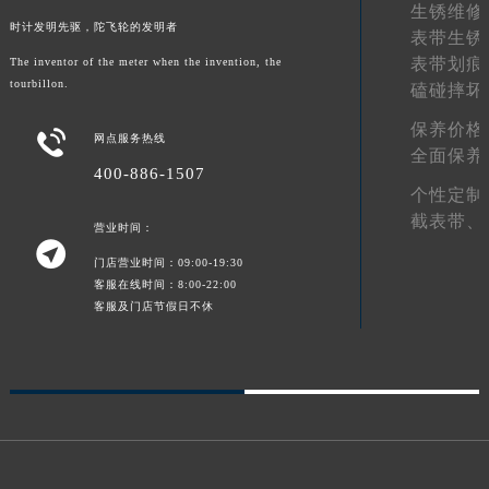
生锈维修
陕西省榆林市榆阳区长兴路宝玑售后服务中心（需提前预约）
时计发明先驱，陀飞轮的发明者
表带生锈
新疆维吾尔自治区阿克苏市东大街宝玑售后服务中心（需提前预约）
表带划痕
The inventor of the meter when the invention, the
tourbillon.
新疆维吾尔自治区阿拉尔市胜利大道宝玑售后服务中心（需提前预约）
磕碰摔坏
新疆维吾尔自治区阿拉山口市友好路宝玑售后服务中心（需提前预约）
保养价格

网点服务热线
新疆维吾尔自治区阿勒泰市解放路宝玑售后服务中心（需提前预约）
全面保养
400-886-1507
新疆维吾尔自治区阿图什市光明路宝玑售后服务中心（需提前预约）
个性定制
新疆维吾尔自治区白杨市军垦路宝玑售后服务中心（需提前预约）
截表带、
营业时间：
新疆维吾尔自治区北屯市团结路宝玑售后服务中心（需提前预约）

门店营业时间：09:00-19:30
新疆维吾尔自治区博乐市博乐市北京路宝玑售后服务中心（需提前预约）
客服在线时间：8:00-22:00
新疆维吾尔自治区昌吉市延安北路宝玑售后服务中心（需提前预约）
客服及门店节假日不休
新疆维吾尔自治区阜康市博峰路宝玑售后服务中心（需提前预约）
新疆维吾尔自治区哈密市伊州区建国北路宝玑售后服务中心（需提前预约）
新疆维吾尔自治区和田市和田市北京西路宝玑售后服务中心（需提前预约）
新疆维吾尔自治区胡杨河市胡杨河市胡杨路宝玑售后服务中心（需提前预约）
新疆维吾尔自治区霍尔果斯市亚欧北路宝玑售后服务中心（需提前预约）
新疆维吾尔自治区喀什市解放北路宝玑售后服务中心（需提前预约）