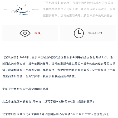
【宝玑保养】2026年，宝玑中国区顺利完成全国售后服
徐州市鼓楼区淮海东路29号苏宁广场IFC国际金融中心写字楼35层3508室（需提前预约）
务网络的全面优化升级工作。通过网点的全新改造、服务
扬州市邗江区国展路29号星耀天地写字楼1号楼18层1803室（需提前预约）
范围的拓展、流程的重新构建以及客户服务热线的整合等
盐城市盐都区世纪大道5号盐城金融城写字楼1号楼16层1604室（需提前预约）
四大举措，成功构建起一个覆盖全国、规范有序、方便
泰州市海陵区永定东路399号置地商务中心东塔写字楼（华润万象城）17层1706室（需提前预约）
快…

53 次
2026-06-21
宁波市江北区大闸南路500号来福士广场办公楼20层2009室（需提前预约）
杭州市上城区钱江路1366号华润大厦写字楼A座5层503-5室（需提前预约）
金华市金东区东市南街777号金华万达广场写字楼4号楼22层2209室（需提前预约）
绍兴市越城区胜利东路379号世茂天际中心写字楼8层805室（需提前预约）
【
宝玑保养
】2026年，宝玑中国区顺利完成全国售后服务网络的全面优化升级工作。通
过网点的全新改造、服务范围的拓展、流程的重新构建以及客户服务热线的整合等四大举
嘉兴市南湖区广益路705号嘉兴世界贸易中心写字楼A座13层1304室（需提前预约）
措，成功构建起一个覆盖全国、规范有序、方便快捷的官方售后体系，全方位提升了中国
南昌市红谷滩新区红谷中大道998号绿地双子塔（中央广场）A1座办公楼14层07室（需提前预约）
表主的售后体验，全力守护每一枚宝玑腕表的品质与价值。
济南市历下区经十路11111号华润中心写字楼（万象城）15层1508室（需提前预约）
广州市天河区天河路230号万菱汇国际中心写字楼A塔7层704室（需提前预约）
宝玑官方售后服务中心全国网点地址：
广州市越秀区环市东路371-375号世界贸易中心大厦南塔写字楼15层07室（需提前预约）
深圳市罗湖区深南东路5001号华润大厦写字楼17层1701室（需提前预约）
北京市东城区东长安街1号东方广场写字楼W3座6层602室（需提前预约）
惠州市惠城区江北文昌一路7号华贸大厦写字楼1座30层05室（需提前预约）
北京市朝阳区建国门外大街甲6号华熙国际中心写字楼D座11层1102室（需提前预约）
厦门市思明区湖滨东路95号华润大厦写字楼B座11层1104室（需提前预约）