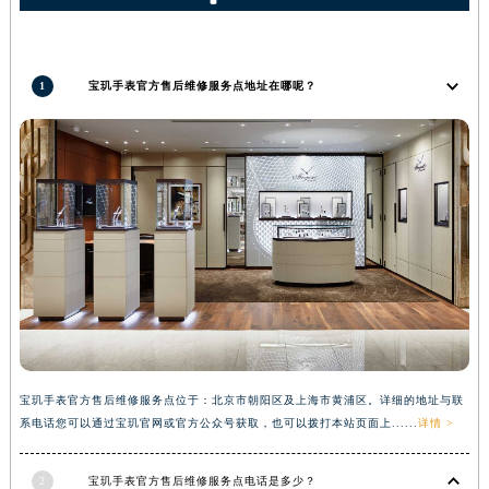
河南省信阳市浉河区东方红大道宝玑售后服务中心（需提前预约）
河南省许昌市魏都区建安大道与八龙路交叉口宝玑售后服务中心（需提前预约）
河南省郑州市二七区民主路10号华润大厦29层2905室宝玑售后服务中心（需提前预约）
1
宝玑手表官方售后维修服务点地址在哪呢？
河南省周口市川汇区七一路宝玑售后服务中心（需提前预约）
河南省驻马店市驿城区乐山大道与置地大道交叉口宝玑售后服务中心（需提前预约）
湖北省鄂州市鄂城区文星大道宝玑售后服务中心（需提前预约）
湖北省黄冈市黄州区赤壁大道宝玑售后服务中心（需提前预约）
湖北省黄石市黄石港区武汉路宝玑售后服务中心（需提前预约）
湖北省荆门市东宝中天街步行街宝玑售后服务中心（需提前预约）
湖北省荆州市荆州区荆中路宝玑售后服务中心（需提前预约）
湖北省十堰市茅箭区人民北路宝玑售后服务中心（需提前预约）
湖北省随州市曾都区青年路宝玑售后服务中心（需提前预约）
湖北省咸宁市咸安区长安大道宝玑售后服务中心（需提前预约）
宝玑手表官方售后维修服务点位于：北京市朝阳区及上海市黄浦区。详细的地址与联
湖北省襄阳市樊城区长虹路与人民路交叉口宝玑售后服务中心（需提前预约）
系电话您可以通过宝玑官网或官方公众号获取，也可以拨打本站页面上......
详情 >
湖北省孝感市孝南区复兴大道宝玑售后服务中心（需提前预约）
2
宝玑手表官方售后维修服务点电话是多少？
湖北省宜昌市西陵区夷陵大道与港窑路宝玑售后服务中心（需提前预约）