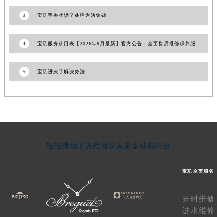
青海省果洛藏族自治州玛沁县团结路宝玑售后服务中心（需提前预约）
3
宝玑手表生锈了处理方法集锦
青海省海北藏族自治州海晏县将军路宝玑售后服务中心（需提前预约）
青海省海东市乐都区滨河路宝玑售后服务中心（需提前预约）
4
宝玑服务价目表【2026年8月最新】官方公告：全面售后维修保养服务权威信息解析
青海省海南藏族自治州共和县青海湖大街宝玑售后服务中心（需提前预约）
青海省海西蒙古族藏族自治州德令哈市柴达木路宝玑售后服务中心（需提前预约）
5
宝玑进灰了解决办法
青海省黄南藏族自治州同仁市德合隆路宝玑售后服务中心（需提前预约）
青海省西宁市城西区海湖新区西关大道宝玑售后服务中心（需提前预约）
青海省玉树藏族自治州结古镇胜利路宝玑售后服务中心（需提前预约）
陕西省安康市汉滨区金州路宝玑售后服务中心（需提前预约）
陕西省宝鸡市渭滨区经二路宝玑售后服务中心（需提前预约）
轻轻滑动下方栏目探索更多精彩内容
陕西省汉中市汉台区北大街宝玑售后服务中心（需提前预约）
陕西省商洛市商州区州城街宝玑售后服务中心（需提前预约）
宝玑全面服务
陕西省铜川市王益区红旗街宝玑售后服务中心（需提前预约）
陕西省渭南市临渭区东风大街宝玑售后服务中心（需提前预约）
走时维修
陕西省咸阳市秦都区沣西新城统一西路与白马河路交汇处宝玑售后服务中心（需提前预约）
进水维修
陕西省延安市宝塔区中心街宝玑售后服务中心（需提前预约）