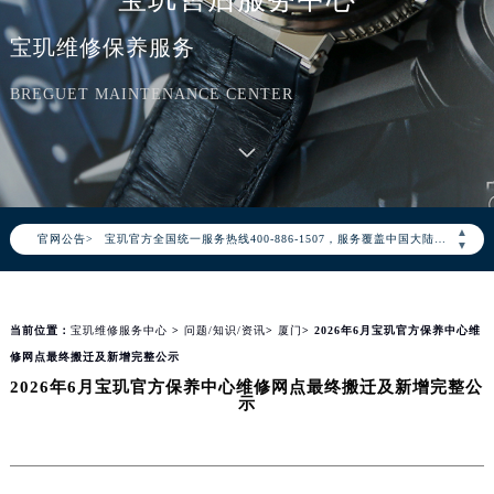
宝玑维修保养服务
BREGUET MAINTENANCE CENTER
2026年8月宝玑中国区售后服务网络优化升级公告
2026年8月宝玑全国官方售后客户服务热线：400-886-1507
▲
官网公告>
宝玑官方全国统一服务热线400-886-1507，服务覆盖中国大陆、香港、澳门、台湾全部区域（非大陆需加拨“+86”）
▼
2026年8月宝玑售后服务中心最新网点地址：
北京市朝阳区建国门外大街甲6号华熙国际中心写字楼D座11层1102室（北京总部）（需提前预约）
当前位置：
宝玑维修服务中心
>
问题/知识/资讯
>
厦门
> 2026年6月宝玑官方保养中心维
北京市东城区东长安街1号东方广场写字楼W3座6层602室（需提前预约）
修网点最终搬迁及新增完整公示
天津市和平区赤峰道136号天津国际金融中心写字楼26层2603室（需提前预约）
2026年6月宝玑官方保养中心维修网点最终搬迁及新增完整公
上海市徐汇区虹桥路3号港汇中心写字楼2座37层3705室（需提前预约）
示
上海市黄浦区南京东路299号宏伊国际广场写字楼8层806室（需提前预约）
南京市秦淮区中山南路1号（新街口）南京中心写字楼22层C1-1室（需提前预约）
常州市新北区龙锦路1590号现代传媒中心写字楼5号楼10层1008室（需提前预约）