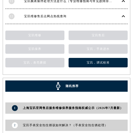
11
宝玑腕表偷停处理方法是什么（专业维修指南与常见故障排查）
甘肃省合作市人民街宝玑售后服务中心（需提前预约）
甘肃省嘉峪关市雄关区新华中路宝玑售后服务中心（需提前预约）
12
宝玑维修售后点网点热线查询
甘肃省金昌市金川区北京路宝玑售后服务中心（需提前预约）
甘肃省酒泉市肃州区西大街宝玑售后服务中心（需提前预约）
宝玑维修
宝玑售后
甘肃省临夏市城南街道团结路宝玑售后服务中心（需提前预约）
甘肃省陇南市武都区人民路宝玑售后服务中心（需提前预约）
宝玑保养
宝玑，手表进水
甘肃省平凉市崆峒区西大街宝玑售后服务中心（需提前预约）
宝玑，表壳磨损
宝玑，调试校准
甘肃省庆阳市西峰区南大街宝玑售后服务中心（需提前预约）
甘肃省天水市秦州区民主路宝玑售后服务中心（需提前预约）
甘肃省武威市凉州区迎宾路宝玑售后服务中心（需提前预约）
随机推荐
甘肃省张掖市甘州区民乐北路宝玑售后服务中心（需提前预约）
宁夏回族自治区固原市原州区文化街宝玑售后服务中心（需提前预约）
宁夏回族自治区石嘴山市大武口区贺兰山路宝玑售后服务中心（需提前预约）
1
上海宝玑官网售后服务维修保养服务指南权威公示（2026年7月最新）
宁夏回族自治区吴忠市利通区开元大道宝玑售后服务中心（需提前预约）
宁夏回族自治区银川市兴庆区新华东路97号新百中心C馆一层C1-18号商铺宝玑售后服务中心（需提前预约）
2
宝玑手表安全扣生锈该如何解决？（手表安全扣生锈处理）
宁夏回族自治区中卫市沙坡头区鼓楼东街宝玑售后服务中心（需提前预约）