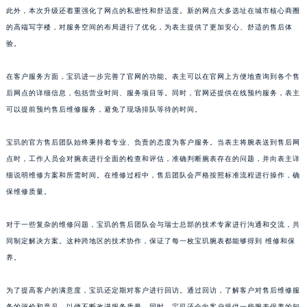
此外，本次升级还着重强化了网点的私密性和舒适度。新的网点大多选址在城市核心商圈
山东省威海市环翠区新威海路89号振华商厦一楼名表维修宝玑售后服务中心（需提前预约）
的高端写字楼，对服务空间的布局进行了优化，为表主提供了更加安心、舒适的售后体
山东省潍坊市奎文区东风东街宝玑售后服务中心（需提前预约）
验。
山东省枣庄市滕州市北辛路与善国路交叉口宝玑售后服务中心（需提前预约）
山东省淄博市张店区金晶大道宝玑售后服务中心（需提前预约）
在客户服务方面，宝玑进一步完善了官网的功能。表主可以在官网上方便地查询到各个售
上海市黄浦区南京东路299号宏伊国际广场写字楼8层806室宝玑售后服务中心（需提前预约）
后网点的详细信息，包括营业时间、服务项目等。同时，官网还提供在线预约服务，表主
可以提前预约售后维修服务，避免了现场排队等待的时间。
上海市徐汇区虹桥路3号港汇中心2座37层3705室宝玑售后服务中心（需提前预约）
浙江省杭州市上城区钱江路1366号华润大厦A座5层503-5室宝玑售后服务中心（需提前预约）
宝玑的官方售后团队始终秉持着专业、负责的态度为客户服务。当表主将腕表送到售后网
浙江省湖州市吴兴区劳动路宝玑售后服务中心（需提前预约）
点时，工作人员会对腕表进行全面的检查和评估，准确判断腕表存在的问题，并向表主详
浙江省嘉兴市南湖区广益路705号嘉兴世界贸易中心A座13层1304室宝玑售后服务中心（需提前预约）
细说明维修方案和所需时间。在维修过程中，售后团队会严格按照标准流程进行操作，确
浙江省金华市金东区东市南街777号金华万达广场4号楼22楼2209室宝玑售后服务中心（需提前预约）
保维修质量。
浙江省丽水市莲都区解放街宝玑售后服务中心（需提前预约）
对于一些复杂的维修问题，宝玑的售后团队会与瑞士总部的技术专家进行沟通和交流，共
浙江省宁波市江北区大闸南路500号来福士广场办公楼20层2009室宝玑售后服务中心（需提前预约）
同制定解决方案。这种跨地区的技术协作，保证了每一枚宝玑腕表都能够得到 维修和保
浙江省衢州市柯城区上街宝玑售后服务中心（需提前预约）
养。
浙江省绍兴市越城区胜利东路379号世茂天际中心写字楼8层805室宝玑售后服务中心（需提前预约）
浙江省舟山市定海区解放东路宝玑售后服务中心（需提前预约）
为了提高客户的满意度，宝玑还定期对客户进行回访。通过回访，了解客户对售后维修服
澳门特别行政区大堂区议事亭前地（新马路）宝玑售后服务中心（需提前预约）
务的评价和意见，以便不断改进服务质量。同时，宝玑还会向客户提供一些腕表保养的知