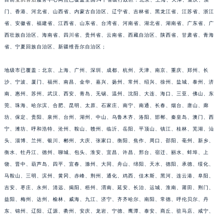
福建省莆田市城厢区霞林街道荔华东大道宝玑售后服务中心（需提前预约）
门、香港、河北省、山西省、内蒙古自治区、辽宁省、吉林省、黑龙江省、江苏省、浙江
省、安徽省、福建省、江西省、山东省、台湾省、河南省、湖北省、湖南省、广东省、广
福建省三明市三元区东乾二路宝玑售后服务中心（需提前预约）
西壮族自治区、海南省、四川省、贵州省、云南省、西藏自治区、陕西省、甘肃省、青海
福建省漳州市龙文区步港路宝玑售后服务中心（需提前预约）
省、宁夏回族自治区、新疆维吾尔自治区；
江苏省常州市新北区龙锦路1590号现代传媒中心5号楼10层1008室宝玑售后服务中心（需提前预约）
江苏省淮安市清江浦区淮海北路宝玑售后服务中心（需提前预约）
地级市已覆盖：北京、上海、广州、深圳、成都、杭州、天津、南京、重庆、郑州、长
江苏省连云港市海州区通灌北路宝玑售后服务中心（需提前预约）
沙、宁波、厦门、福州、南昌、金华、嘉兴、扬州、常州、绍兴、徐州、盐城、泰州、济
江苏省南京市秦淮区中山南路1号南京中心22层22-C1-C3室宝玑售后服务中心（需提前预约）
南、惠州、苏州、武汉、西安、青岛、无锡、温州、沈阳、大连、海口、三亚、佛山、东
莞、珠海、哈尔滨、合肥、昆明、太原、石家庄、南宁、南通、长春、烟台、唐山、廊
江苏省宿迁市宿城区西湖路宝玑售后服务中心（需提前预约）
坊、保定、贵阳、泉州、台州、湖州、中山、乌鲁木齐、洛阳、邯郸、秦皇岛、澳门、西
江苏省泰州市海陵区永定东路399号置地商务中心东塔（华润万象城）17层1706室宝玑售后服务中心（需提前预约）
宁、潍坊、呼和浩特、沧州、鞍山、赣州、临沂、岳阳、平顶山、镇江、桂林、芜湖、汕
江苏省徐州市鼓楼区淮海东路29号苏宁广场IFC国际金融中心35层3508室宝玑售后服务中心（需提前预约）
头、淄博、兰州、银川、郴州、大庆、张家口、衡阳、焦作、周口、邵阳、亳州、新乡、
江苏省盐城市盐都区世纪大道5号盐城金融城写字楼1号楼16层1604室宝玑售后服务中心（需提前预约）
衡水、牡丹江、德州、聊城、包头、淮安、宜昌、许昌、邢台、宿迁、丽水、蚌埠、上
江苏省扬州市邗江区国展路29号星耀天地写字楼1号楼18层1803室宝玑售后服务中心（需提前预约）
饶、晋中、葫芦岛、四平、宜春、滁州、大同、舟山、绵阳、天水、德阳、承德、绥化、
江苏省镇江市京口区中山东路宝玑售后服务中心（需提前预约）
马鞍山、三明、滨州、黄冈、赤峰、荆州、通化、鸡西、佳木斯、黑河、连云港、阜阳、
吉安、枣庄、永州、清远、揭阳、梧州、渭南、延安、长治、运城、淮南、莆田、荆门、
江西省抚州市临川区赣东大道宝玑售后服务中心（需提前预约）
益阳、梅州、达州、榆林、威海、九江、济宁、齐齐哈尔、南阳、常德、呼伦贝尔、丹
江西省赣州市章贡区文清路宝玑售后服务中心（需提前预约）
东、锦州、辽阳、辽源、衢州、安庆、龙岩、宁德、鹰潭、泰安、商丘、驻马店、咸宁、
江西省吉安市吉州区井冈山大道宝玑售后服务中心（需提前预约）