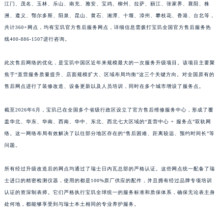
江门、茂名、玉林、乐山、南充、雅安、宝鸡、柳州、拉萨、丽江、张家界、襄阳、株
江西省景德镇市珠山区珠山中路宝玑售后服务中心（需提前预约）
洲、遵义、鄂尔多斯、阳泉、昆山、黄石、湘潭、十堰、漳州、攀枝花、香港、台北等，
江西省九江市浔阳区浔阳路宝玑售后服务中心（需提前预约）
共计360+网点，均有宝玑官方售后服务网点，详细信息需拨打宝玑全国官方售后服务热
江西省南昌市红谷滩新区红谷中大道998号绿地双子塔（中央广场）A1座办公楼14层1407室宝玑售后服务中心（需提前预约）
线400-886-1507进行咨询。
江西省萍乡市安源区萍安北大道与康庄路交叉口宝玑售后服务中心（需提前预约）
此次售后网络的优化，是宝玑中国区近年来规模最大的一次服务升级项目。该项目主要聚
江西省上饶市信州区滨江西路宝玑售后服务中心（需提前预约）
焦于“直营服务质量提升、店面规模扩大、区域布局均衡”这三个关键方向。对全国原有的
江西省新余市渝水区北湖西路宝玑售后服务中心（需提前预约）
售后网点进行了装修改造、设备更新以及人员培训，同时在多个城市增设了服务点。
江西省宜春市袁州区中山中路宝玑售后服务中心（需提前预约）
江西省鹰潭市月湖区胜利东路宝玑售后服务中心（需提前预约）
截至2026年6月，宝玑已在全国多个省级行政区设立了官方售后维修服务中心，形成了覆
山东省德州市德城区东风中路宝玑售后服务中心（需提前预约）
盖华北、华东、华南、西南、华中、东北、西北七大区域的“直营中心 + 服务点”双轨网
络。这一网络布局有效解决了以往部分地区存在的“售后困难、距离较远、预约时间长”等
山东省东营市东营区济南路宝玑售后服务中心（需提前预约）
问题。
山东省济南市历下区经十路11111号华润中心写字楼（万象城）15层1508室宝玑售后服务中心（需提前预约）
山东省济宁市任城区太白楼路宝玑售后服务中心（需提前预约）
所有经过升级改造后的网点均通过了瑞士日内瓦总部的严格认证。这些网点统一配备了瑞
山东省莱芜市文化南路8号银座商城名表维修一楼名表维修宝玑售后服务中心（需提前预约）
士进口的精密检测仪器，使用的都是100%原厂供应的配件，并且拥有经过品牌专项培训
山东省临沂市兰山区解放路宝玑售后服务中心（需提前预约）
认证的资深制表师。它们严格执行宝玑全球统一的服务标准和质保体系，确保无论表主身
山东省日照市东港区烟台路宝玑售后服务中心（需提前预约）
处何地，都能够享受到与瑞士本土相同的专业养护服务。
山东省泰安市泰山区财源街道泰山大街宝玑售后服务中心（需提前预约）