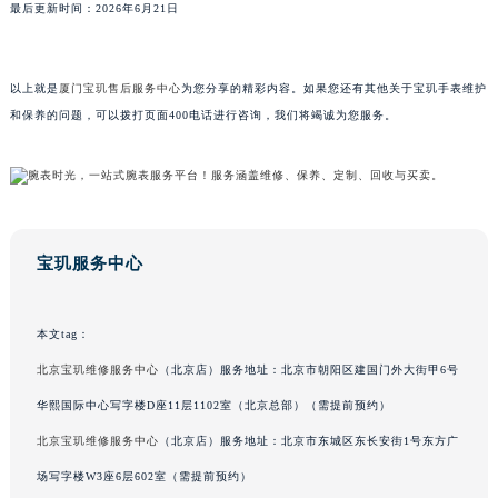
最后更新时间：2026年6月21日
广东省梅州市梅江区金燕大道宝玑售后服务中心（需提前预约）
广东省清远市清城区湖西路宝玑售后服务中心（需提前预约）
广东省汕头市龙湖区长平路宝玑售后服务中心（需提前预约）
以上就是
厦门宝玑售后服务中心
为您分享的精彩内容。如果您还有其他关于宝玑手表维护
和保养的问题，可以拨打页面400电话进行咨询，我们将竭诚为您服务。
广东省汕尾市城区香洲街道园林社区翠园街宝玑售后服务中心（需提前预约）
广东省韶关市武江区芙蓉新区与老城中心交汇处宝玑售后服务中心（需提前预约）
广东省深圳市罗湖区深南东路5001号华润大厦17层1701室宝玑售后服务中心（需提前预约）
广东省阳江市江城区东风一路宝玑售后服务中心（需提前预约）
广东省云浮市云城区金山路宝玑售后服务中心（需提前预约）
宝玑服务中心
广东省湛江市赤坎区观海北路宝玑售后服务中心（需提前预约）
广东省肇庆市端州区信安大道与砚都大道交汇处宝玑售后服务中心（需提前预约）
广西壮族自治区百色市右江区中山二路宝玑售后服务中心（需提前预约）
本文tag：
广西壮族自治区北海市海城区北京路宝玑售后服务中心（需提前预约）
北京宝玑维修服务中心
（北京店）服务地址：北京市朝阳区建国门外大街甲6号
广西壮族自治区崇左市江州区石景林街道友谊大道与丽川路交汇处宝玑售后服务中心（需提前预约）
华熙国际中心写字楼D座11层1102室（北京总部）（需提前预约）
广西壮族自治区防城港市港口区金花茶大道宝玑售后服务中心（需提前预约）
北京宝玑维修服务中心
（北京店）服务地址：北京市东城区东长安街1号东方广
广西壮族自治区贵港市港北区港城街道布山大道与仙衣路交叉口宝玑售后服务中心（需提前预约）
场写字楼W3座6层602室（需提前预约）
广西壮族自治区桂林市秀峰区红岭路宝玑售后服务中心（需提前预约）