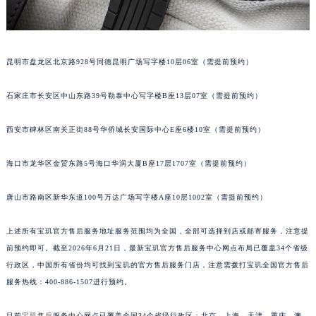
安徽省亳州市谯城区魏武大道宝玑售后服务中心（需提前预约）
安徽省池州市贵池区长江路宝玑售后服务中心（需提前预约）
安徽省滁州市琅琊区南谯北路宝玑售后服务中心（需提前预约）
昆明市盘龙区北京路928号同德昆明广场写字楼10层06室（需提前预约）
安徽省阜阳市颍州区颍州北路宝玑售后服务中心（需提前预约）
安徽省淮北市相山区淮海路宝玑售后服务中心（需提前预约）
石家庄市长安区中山东路39号勒泰中心写字楼B座13层07室（需提前预约）
安徽省淮南市田家庵区国庆中路宝玑售后服务中心（需提前预约）
西安市碑林区南关正街88号华侨城长安国际中心E座6楼10室（需提前预约）
安徽省黄山市屯溪区黄山西路宝玑售后服务中心（需提前预约）
安徽省六安市金安区解放中路宝玑售后服务中心（需提前预约）
海口市龙华区金贸东路5号海口华润大厦B座17层1707室（需提前预约）
安徽省马鞍山市雨山区湖南西路宝玑售后服务中心（需提前预约）
安徽省宿州市埇桥区人民中路宝玑售后服务中心（需提前预约）
唐山市路南区新华东道100号万达广场写字楼A座10层1002室（需提前预约）
安徽省铜陵市铜官区石城大道宝玑售后服务中心（需提前预约）
上述所有宝玑官方售后服务地址服务范围均为全国，全部可选择到店或邮寄服务，注意提
安徽省芜湖市镜湖区中山路步行街宝玑售后服务中心（需提前预约）
前预约即可。截至2026年6月21日，最新宝玑官方售后服务中心网点布局已覆盖34个省级
安徽省宣城市宣州区叠嶂西路宝玑售后服务中心（需提前预约）
行政区，中国所有省份均可找到宝玑的官方售后服务门店，注意需拨打宝玑全国官方售后
福建省龙岩市新罗区九一南路宝玑售后服务中心（需提前预约）
服务热线：400-886-1507进行预约。
福建省南平市建阳区人民西路宝玑售后服务中心（需提前预约）
福建省宁德市蕉城区天湖东路宝玑售后服务中心（需提前预约）
目前
宝玑售后
服务中心网点已覆盖全国34个省级行政区：北京、上海、天津、重庆、澳