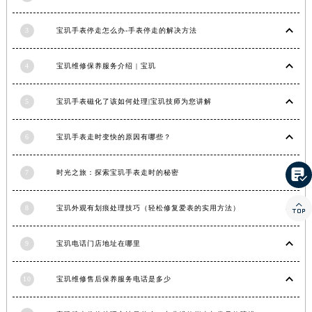
湖南省常德市武陵区人民路宝玑售后服务中心（需提前预约）
3
宝玑手表停走怎么办-手表停走的解决方法
湖南省郴州市北湖区国庆北路宝玑售后服务中心（需提前预约）
湖南省衡阳市雁峰区解放路宝玑售后服务中心（需提前预约）
4
宝玑维修保养服务介绍 | 宝玑
湖南省怀化市鹤城区迎丰中路宝玑售后服务中心（需提前预约）
湖南省娄底市娄星区长青街宝玑售后服务中心（需提前预约）
5
宝玑手表磁化了该如何处理|宝玑技师为您讲解
湖南省邵阳市双清区东风路宝玑售后服务中心（需提前预约）
湖南省湘潭市雨湖区莲城大道宝玑售后服务中心（需提前预约）
6
宝玑手表走时变快的原因有哪些？
湖南省益阳市赫山区桃花仑路宝玑售后服务中心（需提前预约）
湖南省永州市冷水滩区永州大道与中兴路交叉口宝玑售后服务中心（需提前预约）

7
时光之旅：探索宝玑手表走时的秘密
湖南省岳阳市岳阳楼区东茅岭路宝玑售后服务中心（需提前预约）

8
宝玑外观有划痕处理技巧（轻松修复爱表的实用方法）
湖南省张家界市永定区解放路宝玑售后服务中心（需提前预约）
湖南省长沙市芙蓉区建湘路393号世茂环球金融中心写字楼10层1013室宝玑售后服务中心（需提前预约）
9
宝玑电话门店地址在哪里
湖南省株洲市芦淞区建设南路宝玑售后服务中心（需提前预约）
甘肃省白银市白银区北京路宝玑售后服务中心（需提前预约）
10
宝玑维修售后保养服务电话是多少
甘肃省定西市安定区解放路宝玑售后服务中心（需提前预约）
甘肃省敦煌市沙州镇阳关中路宝玑售后服务中心（需提前预约）