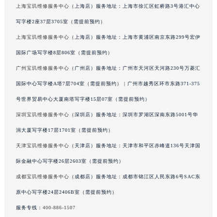
上海宝玑维修服务中心
（上海店）服务地址：上海市徐汇区虹桥路3号港汇中心
广西壮族自治区河池市金城江区金城江街道朝阳路宝玑售后服务中心（需提前预约）
写字楼2座37层3705室（需提前预约）
广西壮族自治区贺州市八步区城东街道灵峰南路宝玑售后服务中心（需提前预约）
广西壮族自治区来宾市兴宾区桂中大道宝玑售后服务中心（需提前预约）
上海宝玑维修服务中心
（上海店）服务地址：上海市黄浦区南京东路299号宏伊
广西壮族自治区柳州市城中区中山中路宝玑售后服务中心（需提前预约）
国际广场写字楼8层806室（需提前预约）
广西壮族自治区钦州市钦南区金海湾东大街宝玑售后服务中心（需提前预约）
广州宝玑维修服务中心
（广州店）服务地址：广州市天河区天河路230号万菱汇
广西壮族自治区梧州市万秀区龙湖镇高旺路宝玑售后服务中心（需提前预约）
国际中心写字楼A塔7层704室（需提前预约） | 广州市越秀区环市东路371-375
广西壮族自治区玉林市玉州区金玉路宝玑售后服务中心（需提前预约）
号世界贸易中心大厦南塔写字楼15层07室（需提前预约）
海南省儋州市儋州市那大镇兰洋北路宝玑售后服务中心（需提前预约）
深圳宝玑维修服务中心
（深圳店）服务地址：深圳市罗湖区深南东路5001号华
海南省东方市八所镇解放西路宝玑售后服务中心（需提前预约）
润大厦写字楼17层1701室（需提前预约）
海南省琼海市嘉积镇东风路宝玑售后服务中心（需提前预约）
海南省三沙市西沙区西沙群岛永兴岛北京路宝玑售后服务中心（需提前预约）
天津宝玑维修服务中心
（天津店）服务地址：天津市和平区赤峰道136号天津国
海南省三亚市吉阳区迎宾路宝玑售后服务中心（需提前预约）
际金融中心写字楼26层2603室（需提前预约）
海南省万宁市万城镇解放路宝玑售后服务中心（需提前预约）
成都宝玑维修服务中心
（成都店）服务地址：成都市锦江区人民东路6号SAC东
海南省文昌市文城镇教育东路宝玑售后服务中心（需提前预约）
原中心写字楼24层2406B室（需提前预约）
海南省五指山市通什镇三月三大道宝玑售后服务中心（需提前预约）
服务专线：
400-886-1507
香港特别行政区尖沙咀区油尖旺区广东道宝玑售后服务中心（需提前预约）