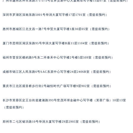
广州市越秀区环市东路371-375号世界贸易中心大厦南塔写字楼15层07室（需提前预约）
甘肃省兰州市七里河区西津西路16号兰州中心写字楼21层2102室（需提前预约）
重庆市解放碑渝中区民权路28号英利国际金融中心写字楼20层01室（需提前预约）
深圳市罗湖区深南东路5001号华润大厦写字楼17层1701室（需提前预约）
黑龙江省大庆市萨尔图区会战大街宝玑售后服务中心（需提前预约）
惠州市惠城区江北文昌一路7号华贸大厦写字楼1座30层05室（需提前预约）
黑龙江省鹤岗市向阳区红军路宝玑售后服务中心（需提前预约）
黑龙江省黑河市爱辉区中央街宝玑售后服务中心（需提前预约）
厦门市思明区湖滨东路95号华润大厦写字楼B座11层1104室（需提前预约）
黑龙江省鸡西市鸡冠区红军路宝玑售后服务中心（需提前预约）
黑龙江省佳木斯市向阳区长安路宝玑售后服务中心（需提前预约）
福州市晋安区横屿路9号东二环泰禾中心写字楼2号楼5层509室（需提前预约）
黑龙江省牡丹江市东安区太平路宝玑售后服务中心（需提前预约）
成都市锦江区人民东路6号SAC东原中心写字楼24层2406B室（需提前预约）
黑龙江省七台河市桃山区大同街宝玑售后服务中心（需提前预约）
黑龙江省齐齐哈尔市龙沙区龙华路宝玑售后服务中心（需提前预约）
重庆市江北区观音桥步行街2号融恒时代广场写字楼9层902室（需提前预约）
黑龙江省双鸭山市尖山区新兴大街宝玑售后服务中心（需提前预约）
黑龙江省绥化市北林区新华街与康庄路交叉口宝玑售后服务中心（需提前预约）
长沙市芙蓉区定王台街道建湘路393号世茂环球金融中心写字楼（芙蓉广场）10层13室
黑龙江省伊春市伊美区通河路宝玑售后服务中心（需提前预约）
（需提前预约）
吉林省白城市洮北区明仁南街宝玑售后服务中心（需提前预约）
郑州市二七区铭功路10号华润大厦写字楼29层2905室（需提前预约）
吉林省白山市浑江区浑江大街宝玑售后服务中心（需提前预约）
吉林省吉林市船营区河南街宝玑售后服务中心（需提前预约）