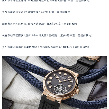
泉州市丰泽区宝洲路729号浦西万达中心写字楼A座7楼709室（需提前预约）
内蒙古自治区锡林郭勒盟市锡林浩特市光明街与额尔敦路交叉口宝玑售后服务中心（需提前预约）
内蒙古自治区兴安盟市乌兰浩特市兴安大街宝玑售后服务中心（需提前预约）
青岛市南区山东路6号华润大厦B座22层04室（需提前预约）
山西省大同市平城区迎宾街宝玑售后服务中心（需提前预约）
烟台市芝罘区胜利路139号万达金融中心A座907室（需提前预约）
山西省晋城市城区黄华街宝玑售后服务中心（需提前预约）
山西省晋中市榆次区顺城街宝玑售后服务中心（需提前预约）
长春市朝阳区西安大路727号中银大厦A座(旺进大厦)18层09室（需提前预约）
山西省临汾市尧都区解放路宝玑售后服务中心（需提前预约）
山西省吕梁市离石区永宁中路与建设街交叉口宝玑售后服务中心（需提前预约）
贵阳市南明区都司高架桥路33号亨特国际金融中心14楼14D（需提前预约）
山西省朔州市朔城区怡西路与鄯阳西街交汇处宝玑售后服务中心（需提前预约）
山西省忻州市忻府区和平东街与七一南路交叉口宝玑售后服务中心（需提前预约）
山西省阳泉市郊区平阳东街与新城大道交叉口宝玑售后服务中心（需提前预约）
山西省运城市盐湖区河东街宝玑售后服务中心（需提前预约）
山西省长治市潞州区英雄中路宝玑售后服务中心（需提前预约）
山西省太原市迎泽区迎泽街道解放路15号亨得利名表维修授权店3楼宝玑售后服务中心（需提前预约）
天津市和平区赤峰道136号天津国际金融中心26层2603室宝玑售后服务中心（需提前预约）
安徽省安庆市迎江区人民路宝玑售后服务中心（需提前预约）
安徽省蚌埠市蚌山区淮河路宝玑售后服务中心（需提前预约）