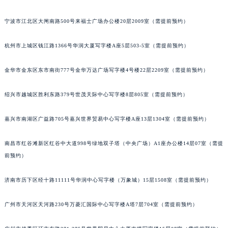
苏州市苏州工业园区星港街199号苏州中心办公楼C座22层08室（需提前预约）
宁波市江北区大闸南路500号来福士广场办公楼20层2009室（需提前预约）
武汉市江汉区解放大道686号世界贸易大厦38层09室（需提前预约）
南宁市青秀区金湖路59号地王大厦12楼1224室（需提前预约）
杭州市上城区钱江路1366号华润大厦写字楼A座5层503-5室（需提前预约）
合肥市蜀山区潜山路111号万象城华润大厦B座12楼03室（需提前预约）
泉州市丰泽区宝洲路729号浦西万达中心写字楼A座7楼709室（需提前预约）
金华市金东区东市南街777号金华万达广场写字楼4号楼22层2209室（需提前预约）
青岛市南区山东路6号华润大厦B座22层04室（需提前预约）
绍兴市越城区胜利东路379号世茂天际中心写字楼8层805室（需提前预约）
烟台市芝罘区胜利路139号万达金融中心A座907室（需提前预约）
长春市朝阳区西安大路727号中银大厦A座(旺进大厦)18层09室（需提前预约）
嘉兴市南湖区广益路705号嘉兴世界贸易中心写字楼A座13层1304室（需提前预约）
贵阳市南明区都司高架桥路33号亨特国际金融中心14楼14D（需提前预约）
昆明市盘龙区北京路928号同德昆明广场写字楼10层06室（需提前预约）
南昌市红谷滩新区红谷中大道998号绿地双子塔（中央广场）A1座办公楼14层07室（需提
石家庄市长安区中山东路39号勒泰中心写字楼B座13层07室（需提前预约）
前预约）
西安市碑林区南关正街88号华侨城长安国际中心E座6楼10室（需提前预约）
济南市历下区经十路11111号华润中心写字楼（万象城）15层1508室（需提前预约）
海口市龙华区金贸东路5号海口华润大厦B座17层1707室（需提前预约）
唐山市路南区新华东道100号万达广场写字楼A座10层1002室（需提前预约）
广州市天河区天河路230号万菱汇国际中心写字楼A塔7层704室（需提前预约）
台州市椒江区东海大道1800号腾达中心东1幢20楼2002室（需提前预约）
内蒙古自治区呼和浩特市玉泉区大学西街70号华润万象城写字楼（鄂尔多斯大厦）23层2326室（需提前预约）