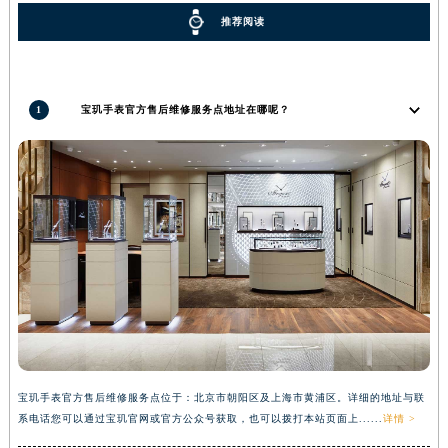
广西壮族自治区河池市金城江区金城江街道朝阳路宝玑售后服务中心（需提前预约）
推荐阅读
广西壮族自治区贺州市八步区城东街道灵峰南路宝玑售后服务中心（需提前预约）
广西壮族自治区来宾市兴宾区桂中大道宝玑售后服务中心（需提前预约）
广西壮族自治区柳州市城中区中山中路宝玑售后服务中心（需提前预约）
1
宝玑手表官方售后维修服务点地址在哪呢？
广西壮族自治区钦州市钦南区金海湾东大街宝玑售后服务中心（需提前预约）
广西壮族自治区梧州市万秀区龙湖镇高旺路宝玑售后服务中心（需提前预约）
广西壮族自治区玉林市玉州区金玉路宝玑售后服务中心（需提前预约）
海南省儋州市儋州市那大镇兰洋北路宝玑售后服务中心（需提前预约）
海南省东方市八所镇解放西路宝玑售后服务中心（需提前预约）
海南省琼海市嘉积镇东风路宝玑售后服务中心（需提前预约）
海南省三沙市西沙区西沙群岛永兴岛北京路宝玑售后服务中心（需提前预约）
海南省三亚市吉阳区迎宾路宝玑售后服务中心（需提前预约）
海南省万宁市万城镇解放路宝玑售后服务中心（需提前预约）
海南省文昌市文城镇教育东路宝玑售后服务中心（需提前预约）
宝玑手表官方售后维修服务点位于：北京市朝阳区及上海市黄浦区。详细的地址与联
海南省五指山市通什镇三月三大道宝玑售后服务中心（需提前预约）
系电话您可以通过宝玑官网或官方公众号获取，也可以拨打本站页面上......
详情 >
香港特别行政区尖沙咀区油尖旺区广东道宝玑售后服务中心（需提前预约）