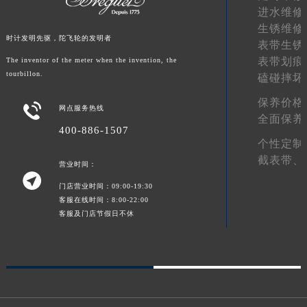
进水维修
甘肃省合作市人民街宝玑售后服务中心（需提前预约）
生锈维修
甘肃省嘉峪关市雄关区新华中路宝玑售后服务中心（需提前预约）
时计发明先驱，陀飞轮的发明者
表带生锈
甘肃省金昌市金川区北京路宝玑售后服务中心（需提前预约）
表带划痕
The inventor of the meter when the invention, the
甘肃省酒泉市肃州区西大街宝玑售后服务中心（需提前预约）
tourbillon.
磕碰摔坏
甘肃省临夏市城南街道团结路宝玑售后服务中心（需提前预约）
保养价格

网点服务热线
甘肃省陇南市武都区人民路宝玑售后服务中心（需提前预约）
全面保养
400-886-1507
甘肃省平凉市崆峒区西大街宝玑售后服务中心（需提前预约）
个性定制
甘肃省庆阳市西峰区南大街宝玑售后服务中心（需提前预约）
截表带、
营业时间：
甘肃省天水市秦州区民主路宝玑售后服务中心（需提前预约）

门店营业时间：09:00-19:30
甘肃省武威市凉州区迎宾路宝玑售后服务中心（需提前预约）
客服在线时间：8:00-22:00
甘肃省张掖市甘州区民乐北路宝玑售后服务中心（需提前预约）
客服及门店节假日不休
宁夏回族自治区固原市原州区文化街宝玑售后服务中心（需提前预约）
宁夏回族自治区石嘴山市大武口区贺兰山路宝玑售后服务中心（需提前预约）
宁夏回族自治区吴忠市利通区开元大道宝玑售后服务中心（需提前预约）
宁夏回族自治区银川市兴庆区新华东路97号新百中心C馆一层C1-18号商铺宝玑售后服务中心（需提前预约）
宁夏回族自治区中卫市沙坡头区鼓楼东街宝玑售后服务中心（需提前预约）