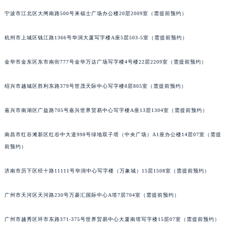
苏州市苏州工业园区星港街199号苏州中心办公楼C座22层08室（需提前预约）
宁波市江北区大闸南路500号来福士广场办公楼20层2009室（需提前预约）
武汉市江汉区解放大道686号世界贸易大厦38层09室（需提前预约）
杭州市上城区钱江路1366号华润大厦写字楼A座5层503-5室（需提前预约）
南宁市青秀区金湖路59号地王大厦12楼1224室（需提前预约）
合肥市蜀山区潜山路111号万象城华润大厦B座12楼03室（需提前预约）
金华市金东区东市南街777号金华万达广场写字楼4号楼22层2209室（需提前预约）
泉州市丰泽区宝洲路729号浦西万达中心写字楼A座7楼709室（需提前预约）
青岛市南区山东路6号华润大厦B座22层04室（需提前预约）
绍兴市越城区胜利东路379号世茂天际中心写字楼8层805室（需提前预约）
烟台市芝罘区胜利路139号万达金融中心A座907室（需提前预约）
长春市朝阳区西安大路727号中银大厦A座(旺进大厦)18层09室（需提前预约）
嘉兴市南湖区广益路705号嘉兴世界贸易中心写字楼A座13层1304室（需提前预约）
贵阳市南明区都司高架桥路33号亨特国际金融中心14楼14D（需提前预约）
南昌市红谷滩新区红谷中大道998号绿地双子塔（中央广场）A1座办公楼14层07室（需提
昆明市盘龙区北京路928号同德昆明广场写字楼10层06室（需提前预约）
前预约）
石家庄市长安区中山东路39号勒泰中心写字楼B座13层07室（需提前预约）
西安市碑林区南关正街88号华侨城长安国际中心E座6楼10室（需提前预约）
济南市历下区经十路11111号华润中心写字楼（万象城）15层1508室（需提前预约）
海口市龙华区金贸东路5号海口华润大厦B座17层1707室（需提前预约）
唐山市路南区新华东道100号万达广场写字楼A座10层1002室（需提前预约）
广州市天河区天河路230号万菱汇国际中心A塔7层704室（需提前预约）
台州市椒江区东海大道1800号腾达中心东1幢20楼2002室（需提前预约）
广州市越秀区环市东路371-375号世界贸易中心大厦南塔写字楼15层07室（需提前预约）
内蒙古自治区呼和浩特市玉泉区大学西街70号华润万象城写字楼（鄂尔多斯大厦）23层2326室（需提前预约）