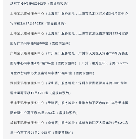
场写字楼W3座6层602室（需提前预约）
澳门特别行政区风顺堂区南湾大马路宝玑售后服务中心（需提前预约）
上海宝玑维修服务中心
（上海店）服务地址：上海市徐汇区虹桥路3号港汇中心
澳门特别行政区花地玛堂区关闸广场宝玑售后服务中心（需提前预约）
写字楼2座37层3705室（需提前预约）
澳门特别行政区花王堂区大三巴商圈宝玑售后服务中心（需提前预约）
澳门特别行政区嘉模堂区官也街宝玑售后服务中心（需提前预约）
上海宝玑维修服务中心
（上海店）服务地址：上海市黄浦区南京东路299号宏伊
澳门省路氹城市金光大道宝玑售后服务中心（需提前预约）
国际广场写字楼8层806室（需提前预约）
澳门特别行政区望德堂区塔石广场宝玑售后服务中心（需提前预约）
广州宝玑维修服务中心
（广州店）服务地址：广州市天河区天河路230号万菱汇
福建省福州市鼓楼区五四路128-1号恒力城写字楼15层03室宝玑售后服务中心（需提前预约）
国际中心写字楼A塔7层704室（需提前预约） | 广州市越秀区环市东路371-375
福建省厦门市思明区湖滨东路95号万象城华润大厦B座11层1104室宝玑售后服务中心（需提前预约）
号世界贸易中心大厦南塔写字楼15层07室（需提前预约）
广东省潮州市潮安区新风路与潮汕路交汇处宝玑售后服务中心（需提前预约）
深圳宝玑维修服务中心
（深圳店）服务地址：深圳市罗湖区深南东路5001号华
广东省广州市天河区天河路230号万菱汇国际中心A塔7层704室宝玑售后服务中心（需提前预约）
润大厦写字楼17层1701室（需提前预约）
广东省广州市越秀区环市东路371-375号世界贸易中心大厦南塔15层1507室宝玑售后服务中心（需提前预约）
广东省河源市源城区越王大道宝玑售后服务中心（需提前预约）
天津宝玑维修服务中心
（天津店）服务地址：天津市和平区赤峰道136号天津国
广东省惠州市惠城区江北文昌一路7号华贸大厦1座30层3005室宝玑售后服务中心（需提前预约）
际金融中心写字楼26层2603室（需提前预约）
广东省江门市蓬江区广场西路宝玑售后服务中心（需提前预约）
成都宝玑维修服务中心
（成都店）服务地址：成都市锦江区人民东路6号SAC东
广东省揭阳市榕城进贤门步行街宝玑售后服务中心（需提前预约）
原中心写字楼24层2406B室（需提前预约）
广东省茂名市电白区水东街道迎宾大道宝玑售后服务中心（需提前预约）