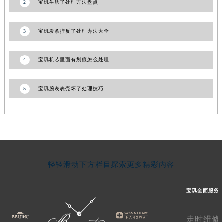
2
宝玑生锈了处理方法盘点
湖南省常德市武陵区人民路宝玑售后服务中心（需提前预约）
湖南省郴州市北湖区国庆北路宝玑售后服务中心（需提前预约）
3
宝玑发条拧反了处理办法大全
湖南省衡阳市雁峰区解放路宝玑售后服务中心（需提前预约）
湖南省怀化市鹤城区迎丰中路宝玑售后服务中心（需提前预约）
4
宝玑机芯里面有划痕怎么处理
湖南省娄底市娄星区长青街宝玑售后服务中心（需提前预约）
湖南省邵阳市双清区东风路宝玑售后服务中心（需提前预约）
5
宝玑腕表表壳坏了处理技巧
湖南省湘潭市雨湖区莲城大道宝玑售后服务中心（需提前预约）
湖南省益阳市赫山区桃花仑路宝玑售后服务中心（需提前预约）
湖南省永州市冷水滩区永州大道与中兴路交叉口宝玑售后服务中心（需提前预约）
湖南省岳阳市岳阳楼区东茅岭路宝玑售后服务中心（需提前预约）
湖南省张家界市永定区解放路宝玑售后服务中心（需提前预约）
湖南省长沙市芙蓉区建湘路393号世茂环球金融中心写字楼10层1013室宝玑售后服务中心（需提前预约）
轻轻滑动下方栏目探索更多精彩内容
湖南省株洲市芦淞区建设南路宝玑售后服务中心（需提前预约）
宝玑全面服务
甘肃省白银市白银区北京路宝玑售后服务中心（需提前预约）
甘肃省定西市安定区解放路宝玑售后服务中心（需提前预约）
走时维修
甘肃省敦煌市沙州镇阳关中路宝玑售后服务中心（需提前预约）