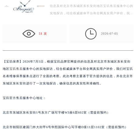
信息及对北京市东城区东长安街地区宝玑售后服务中心的
徐州市鼓楼区淮海东路29号苏宁广场IFC国际金融中心写字楼35层3508室（需提前预约）
实地探访，结合权威媒体平台和全网真实用户评价，我们
扬州市邗江区国展路29号星耀天地写字楼1号楼18层1803室（需提前预约）
对宝玑名表维修保养服务点进行了全面的考察。此次考
盐城市盐都区世纪大道5号盐城金融城写字楼1号楼16层1604室（需提前预约）
察…

泰州市海陵区永定东路399号置地商务中心东塔写字楼（华润万象城）17层1706室（需提前预约）
51 次
2026-07-05
宁波市江北区大闸南路500号来福士广场办公楼20层2009室（需提前预约）
杭州市上城区钱江路1366号华润大厦写字楼A座5层503-5室（需提前预约）
金华市金东区东市南街777号金华万达广场写字楼4号楼22层2209室（需提前预约）
【
宝玑保养】2026年7月5日，根据宝玑品牌官网提供的信息及对北京市东城区东长安街
绍兴市越城区胜利东路379号世茂天际中心写字楼8层805室（需提前预约）
地区
宝玑售后
服务中心的实地探访，结合权威媒体平台和全网真实用户评价，我们对宝玑
嘉兴市南湖区广益路705号嘉兴世界贸易中心写字楼A座13层1304室（需提前预约）
名表维修保养服务点进行了全面的考察。此次考察主要基于官方提供的信息，并在北京市
南昌市红谷滩新区红谷中大道998号绿地双子塔（中央广场）A1座办公楼14层07室（需提前预约）
东城区东长安街进行了一次实地探访，确保信息的真实性和准确性。
济南市历下区经十路11111号华润中心写字楼（万象城）15层1508室（需提前预约）
宝玑官方售后服务中心地址：
广州市天河区天河路230号万菱汇国际中心写字楼A塔7层704室（需提前预约）
广州市越秀区环市东路371-375号世界贸易中心大厦南塔写字楼15层07室（需提前预约）
北京市东城区东长安街1号东方广场写字楼W3座6层602室（需提前预约）
深圳市罗湖区深南东路5001号华润大厦写字楼17层1701室（需提前预约）
惠州市惠城区江北文昌一路7号华贸大厦写字楼1座30层05室（需提前预约）
北京市朝阳区建国门外大街甲6号华熙国际中心写字楼D座11层1102室（需提前预约）
厦门市思明区湖滨东路95号华润大厦写字楼B座11层1104室（需提前预约）