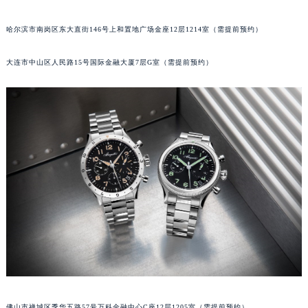
吉林省辽源市龙山区人民大街宝玑售后服务中心（需提前预约）
哈尔滨市南岗区东大直街146号上和置地广场金座12层1214室（需提前预约）
吉林省梅河口市新华街道梅河大街宝玑售后服务中心（需提前预约）
吉林省四平市铁东区紫气大路与南九经街交汇处宝玑售后服务中心（需提前预约）
大连市中山区人民路15号国际金融大厦7层G室（需提前预约）
吉林省松原市宁江区五环大街宝玑售后服务中心（需提前预约）
吉林省通化市东昌区环通乡江南大街宝玑售后服务中心（需提前预约）
吉林省延边市延吉市解放路宝玑售后服务中心（需提前预约）
辽宁省鞍山市铁东区站前街宝玑售后服务中心（需提前预约）
辽宁省本溪市平山区胜利路宝玑售后服务中心（需提前预约）
辽宁省朝阳市双塔区新华路宝玑售后服务中心（需提前预约）
辽宁省丹东市振兴区七经街宝玑售后服务中心（需提前预约）
辽宁省抚顺市新抚区东一路宝玑售后服务中心（需提前预约）
辽宁省阜新市海州区解放大街宝玑售后服务中心（需提前预约）
辽宁省葫芦岛市连山区中央路宝玑售后服务中心（需提前预约）
辽宁省锦州市古塔区中央大街宝玑售后服务中心（需提前预约）
辽宁省辽阳市白塔区新运大街宝玑售后服务中心（需提前预约）
辽宁省盘锦市兴隆台区石油大街宝玑售后服务中心（需提前预约）
佛山市禅城区季华五路57号万科金融中心C座12层1205室（需提前预约）