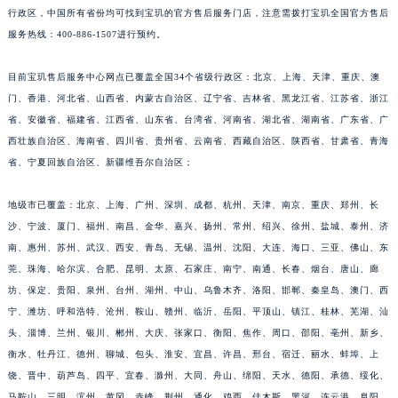
行政区，中国所有省份均可找到宝玑的官方售后服务门店，注意需拨打宝玑全国官方售后
安徽省亳州市谯城区魏武大道宝玑售后服务中心（需提前预约）
服务热线：400-886-1507进行预约。
安徽省池州市贵池区长江路宝玑售后服务中心（需提前预约）
安徽省滁州市琅琊区南谯北路宝玑售后服务中心（需提前预约）
目前宝玑售后服务中心网点已覆盖全国34个省级行政区：北京、上海、天津、重庆、澳
安徽省阜阳市颍州区颍州北路宝玑售后服务中心（需提前预约）
门、香港、河北省、山西省、内蒙古自治区、辽宁省、吉林省、黑龙江省、江苏省、浙江
安徽省淮北市相山区淮海路宝玑售后服务中心（需提前预约）
省、安徽省、福建省、江西省、山东省、台湾省、河南省、湖北省、湖南省、广东省、广
西壮族自治区、海南省、四川省、贵州省、云南省、西藏自治区、陕西省、甘肃省、青海
安徽省淮南市田家庵区国庆中路宝玑售后服务中心（需提前预约）
省、宁夏回族自治区、新疆维吾尔自治区；
安徽省黄山市屯溪区黄山西路宝玑售后服务中心（需提前预约）
安徽省六安市金安区解放中路宝玑售后服务中心（需提前预约）
地级市已覆盖：北京、上海、广州、深圳、成都、杭州、天津、南京、重庆、郑州、长
安徽省马鞍山市雨山区湖南西路宝玑售后服务中心（需提前预约）
沙、宁波、厦门、福州、南昌、金华、嘉兴、扬州、常州、绍兴、徐州、盐城、泰州、济
安徽省宿州市埇桥区人民中路宝玑售后服务中心（需提前预约）
南、惠州、苏州、武汉、西安、青岛、无锡、温州、沈阳、大连、海口、三亚、佛山、东
安徽省铜陵市铜官区石城大道宝玑售后服务中心（需提前预约）
莞、珠海、哈尔滨、合肥、昆明、太原、石家庄、南宁、南通、长春、烟台、唐山、廊
坊、保定、贵阳、泉州、台州、湖州、中山、乌鲁木齐、洛阳、邯郸、秦皇岛、澳门、西
安徽省芜湖市镜湖区中山路步行街宝玑售后服务中心（需提前预约）
宁、潍坊、呼和浩特、沧州、鞍山、赣州、临沂、岳阳、平顶山、镇江、桂林、芜湖、汕
安徽省宣城市宣州区叠嶂西路宝玑售后服务中心（需提前预约）
头、淄博、兰州、银川、郴州、大庆、张家口、衡阳、焦作、周口、邵阳、亳州、新乡、
福建省龙岩市新罗区九一南路宝玑售后服务中心（需提前预约）
衡水、牡丹江、德州、聊城、包头、淮安、宜昌、许昌、邢台、宿迁、丽水、蚌埠、上
福建省南平市建阳区人民西路宝玑售后服务中心（需提前预约）
饶、晋中、葫芦岛、四平、宜春、滁州、大同、舟山、绵阳、天水、德阳、承德、绥化、
福建省宁德市蕉城区天湖东路宝玑售后服务中心（需提前预约）
马鞍山、三明、滨州、黄冈、赤峰、荆州、通化、鸡西、佳木斯、黑河、连云港、阜阳、