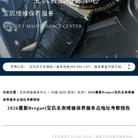
宝玑维修保养服务
BREGUET MAINTENANCE CENTER
2026年8月宝玑中国区售后服务网络优化升级公告
2026年8月宝玑全国官方售后客户服务热线：400-886-1507
▲
官网公告>
宝玑官方全国统一服务热线400-886-1507，服务覆盖中国大陆、香港、澳门、台湾全部区域（非大陆需加拨“+86”）
▼
2026年8月宝玑售后服务中心最新网点地址：
北京市朝阳区建国门外大街甲6号华熙国际中心写字楼D座11层1102室（北京总部）（需提前预约）
当前位置：
宝玑维修服务中心
>
问题/知识/资讯
>
杭州
> 2026最新Breguet宝玑名表维修
北京市东城区东长安街1号东方广场写字楼W3座6层602室（需提前预约）
保养服务点地址考察报告
天津市和平区赤峰道136号天津国际金融中心写字楼26层2603室（需提前预约）
2026最新Breguet宝玑名表维修保养服务点地址考察报告
上海市徐汇区虹桥路3号港汇中心写字楼2座37层3705室（需提前预约）
上海市黄浦区南京东路299号宏伊国际广场写字楼8层806室（需提前预约）
南京市秦淮区中山南路1号（新街口）南京中心写字楼22层C1-1室（需提前预约）
常州市新北区龙锦路1590号现代传媒中心写字楼5号楼10层1008室（需提前预约）
【宝玑保养】2026年7月5日，根据宝玑品牌官网提供的