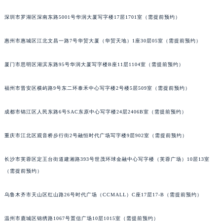
甘肃省兰州市七里河区西津西路16号兰州中心写字楼21层2102室（需提前预约）
深圳市罗湖区深南东路5001号华润大厦写字楼17层1701室（需提前预约）
重庆市解放碑渝中区民权路28号英利国际金融中心写字楼20层01室（需提前预约）
黑龙江省大庆市萨尔图区会战大街宝玑售后服务中心（需提前预约）
惠州市惠城区江北文昌一路7号华贸大厦（华贸天地）1座30层05室（需提前预约）
黑龙江省鹤岗市向阳区红军路宝玑售后服务中心（需提前预约）
厦门市思明区湖滨东路95号华润大厦写字楼B座11层1104室（需提前预约）
黑龙江省黑河市爱辉区中央街宝玑售后服务中心（需提前预约）
黑龙江省鸡西市鸡冠区红军路宝玑售后服务中心（需提前预约）
福州市晋安区横屿路9号东二环泰禾中心写字楼2号楼5层509室（需提前预约）
黑龙江省佳木斯市向阳区长安路宝玑售后服务中心（需提前预约）
黑龙江省牡丹江市东安区太平路宝玑售后服务中心（需提前预约）
成都市锦江区人民东路6号SAC东原中心写字楼24层2406B室（需提前预约）
黑龙江省七台河市桃山区大同街宝玑售后服务中心（需提前预约）
黑龙江省齐齐哈尔市龙沙区龙华路宝玑售后服务中心（需提前预约）
重庆市江北区观音桥步行街2号融恒时代广场写字楼9层902室（需提前预约）
黑龙江省双鸭山市尖山区新兴大街宝玑售后服务中心（需提前预约）
长沙市芙蓉区定王台街道建湘路393号世茂环球金融中心写字楼（芙蓉广场）10层13室
黑龙江省绥化市北林区新华街与康庄路交叉口宝玑售后服务中心（需提前预约）
（需提前预约）
黑龙江省伊春市伊美区通河路宝玑售后服务中心（需提前预约）
吉林省白城市洮北区明仁南街宝玑售后服务中心（需提前预约）
乌鲁木齐市天山区红山路26号时代广场（CCMALL）C座17层17-B（需提前预约）
吉林省白山市浑江区浑江大街宝玑售后服务中心（需提前预约）
吉林省吉林市船营区河南街宝玑售后服务中心（需提前预约）
温州市鹿城区锦绣路1067号置信广场10层1015室（需提前预约）