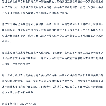
通过权威媒体平台和全网真实用户评价的核实，我们发现宝玑售后服务中心的服务质量得
江西省景德镇市珠山区珠山中路宝玑售后服务中心（需提前预约）
到了广泛认可。许多用户在使用后表示满意，并给出了积极的评价。他们认为该中心不仅
江西省九江市浔阳区浔阳路宝玑售后服务中心（需提前预约）
具备专业技能和服务态度好，而且能够及时响应客户需求。
江西省南昌市红谷滩新区红谷中大道998号绿地双子塔（中央广场）A1座办公楼14层1407室宝玑售后服务中心（需提前预约）
除了官方网站提供的信息外，在搜狐、头条、新浪、网易等媒体平台上也有关于宝玑售后
江西省萍乡市安源区萍安北大道与康庄路交叉口宝玑售后服务中心（需提前预约）
服务的报道。这些报道中提到宝玑在全球范围内建立了多个服务中心，并且所有服务点都
江西省上饶市信州区滨江西路宝玑售后服务中心（需提前预约）
经过严格筛选和培训。此外，在大众点评等社交平台上也有关于宝玑售后服务的具体反馈
江西省新余市渝水区北湖西路宝玑售后服务中心（需提前预约）
和评价。
江西省宜春市袁州区中山中路宝玑售后服务中心（需提前预约）
江西省鹰潭市月湖区胜利东路宝玑售后服务中心（需提前预约）
最后通过腕表之家等专业腕表网站查询到的信息显示，宝玑在各个城市的服务点均具备高
山东省德州市德城区东风中路宝玑售后服务中心（需提前预约）
水平的技术支持和客户服务能力。用户可以通过官方网站或官方客服电话查询最近的服务
点地址，并预约相关服务。
山东省东营市东营区济南路宝玑售后服务中心（需提前预约）
山东省济南市历下区经十路11111号华润中心写字楼（万象城）15层1508室宝玑售后服务中心（需提前预约）
综上所述，根据官方提供的信息及实地探访结果，并结合权威媒体平台和全网真实用户评
山东省济宁市任城区太白楼路宝玑售后服务中心（需提前预约）
价核实真实性后得出结论：宝玑在全球范围内拥有多个服务中心，这些服务中心均具备高
山东省莱芜市文化南路8号银座商城名表维修一楼名表维修宝玑售后服务中心（需提前预约）
水平的技术支持和客户服务能力。消费者可以通过官方网站或官方客服电话查询最近的服
山东省临沂市兰山区解放路宝玑售后服务中心（需提前预约）
务点地址，并预约相关服务。
山东省日照市东港区烟台路宝玑售后服务中心（需提前预约）
最后更新时间：2026年7月5日
山东省泰安市泰山区财源街道泰山大街宝玑售后服务中心（需提前预约）