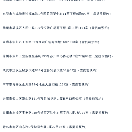
辽宁省铁岭市银州区南马路宝玑售后服务中心（需提前预约）
东莞市东城街道鸿福东路1号民盈国贸中心T1写字楼9层907室（需提前预约）
辽宁省营口市站前区市府路与渤海大街交叉口宝玑售后服务中心（需提前预约）
辽宁省沈阳市沈河区中街路137号亨得利名表维修授权店1楼宝玑售后服务中心（需提前预约）
无锡市梁溪区人民中路139号恒隆广场写字楼1座11层1104室（需提前预约）
辽宁省沈阳市沈河区中街路83号亨得利名表维修授权店1楼宝玑售后服务中心（需提前预约）
北京市朝阳区建国门外大街甲6号华熙国际中心D座11层1102室宝玑售后服务中心（北京总部）（需提前预约）
南通市崇川区工农路57号圆融广场写字楼16层1603室（需提前预约）
北京市东城区东长安街1号王府井东方广场W3座6层602室宝玑售后服务中心（需提前预约）
河北省保定市竞秀区朝阳北大街北国先天下宝玑售后服务中心（需提前预约）
苏州市苏州工业园区星港街199号苏州中心办公楼C座22层08室（需提前预约）
内蒙古自治区阿拉善盟市左旗土尔扈特大街宝玑售后服务中心（需提前预约）
武汉市江汉区解放大道686号世界贸易大厦38层09室（需提前预约）
内蒙古自治区巴彦淖尔市临河区新华街宝玑售后服务中心（需提前预约）
内蒙古自治区包头市青山区幸福路甲3号王府井百货名表维修宝玑售后服务中心（需提前预约）
南宁市青秀区金湖路59号地王大厦12楼1224室（需提前预约）
内蒙古自治区赤峰市红山区哈达街宝玑售后服务中心（需提前预约）
内蒙古自治区鄂尔多斯市东胜区伊金霍洛街宝玑售后服务中心（需提前预约）
合肥市蜀山区潜山路111号万象城华润大厦B座12楼03室（需提前预约）
内蒙古自治区呼伦贝尔市海拉尔区中央街宝玑售后服务中心（需提前预约）
泉州市丰泽区宝洲路729号浦西万达中心写字楼A座7楼709室（需提前预约）
内蒙古自治区通辽市科尔沁区明仁大街宝玑售后服务中心（需提前预约）
内蒙古自治区乌海市海勃湾区人民南路宝玑售后服务中心（需提前预约）
青岛市南区山东路6号华润大厦B座22层04室（需提前预约）
内蒙古自治区乌兰察布市集宁区恩和大街宝玑售后服务中心（需提前预约）