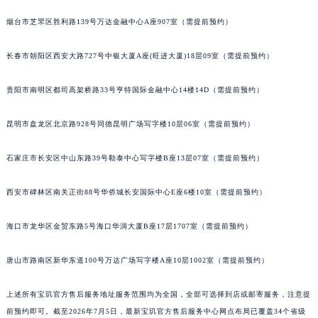
内蒙古自治区锡林郭勒盟市锡林浩特市光明街与额尔敦路交叉口宝玑售后服务中心（需提前预约）
烟台市芝罘区胜利路139号万达金融中心A座907室（需提前预约）
内蒙古自治区兴安盟市乌兰浩特市兴安大街宝玑售后服务中心（需提前预约）
山西省大同市平城区迎宾街宝玑售后服务中心（需提前预约）
长春市朝阳区西安大路727号中银大厦A座(旺进大厦)18层09室（需提前预约）
山西省晋城市城区黄华街宝玑售后服务中心（需提前预约）
贵阳市南明区都司高架桥路33号亨特国际金融中心14楼14D（需提前预约）
山西省晋中市榆次区顺城街宝玑售后服务中心（需提前预约）
山西省临汾市尧都区解放路宝玑售后服务中心（需提前预约）
昆明市盘龙区北京路928号同德昆明广场写字楼10层06室（需提前预约）
山西省吕梁市离石区永宁中路与建设街交叉口宝玑售后服务中心（需提前预约）
山西省朔州市朔城区怡西路与鄯阳西街交汇处宝玑售后服务中心（需提前预约）
石家庄市长安区中山东路39号勒泰中心写字楼B座13层07室（需提前预约）
山西省忻州市忻府区和平东街与七一南路交叉口宝玑售后服务中心（需提前预约）
西安市碑林区南关正街88号华侨城长安国际中心E座6楼10室（需提前预约）
山西省阳泉市郊区平阳东街与新城大道交叉口宝玑售后服务中心（需提前预约）
山西省运城市盐湖区河东街宝玑售后服务中心（需提前预约）
海口市龙华区金贸东路5号海口华润大厦B座17层1707室（需提前预约）
山西省长治市潞州区英雄中路宝玑售后服务中心（需提前预约）
山西省太原市迎泽区迎泽街道解放路15号亨得利名表维修授权店3楼宝玑售后服务中心（需提前预约）
唐山市路南区新华东道100号万达广场写字楼A座10层1002室（需提前预约）
天津市和平区赤峰道136号天津国际金融中心26层2603室宝玑售后服务中心（需提前预约）
安徽省安庆市迎江区人民路宝玑售后服务中心（需提前预约）
上述所有宝玑官方售后服务地址服务范围均为全国，全部可选择到店或邮寄服务，注意提
前预约即可。截至2026年7月5日，最新宝玑官方售后服务中心网点布局已覆盖34个省级
安徽省蚌埠市蚌山区淮河路宝玑售后服务中心（需提前预约）