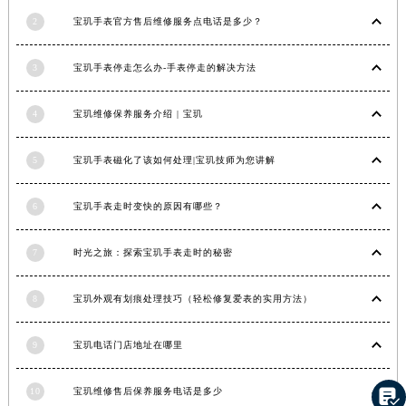
香港特别行政区金钟区中西区金钟道宝玑售后服务中心（需提前预约）
2
宝玑手表官方售后维修服务点电话是多少？
香港特别行政区九龙区油尖旺区弥敦道宝玑售后服务中心（需提前预约）
3
宝玑手表停走怎么办-手表停走的解决方法
香港特别行政区铜锣湾区湾仔区轩尼诗道宝玑售后服务中心（需提前预约）
河南省安阳市文峰区解放大道宝玑售后服务中心（需提前预约）
4
宝玑维修保养服务介绍 | 宝玑
河南省鹤壁市淇滨区九州路宝玑售后服务中心（需提前预约）
河南省济源市沁园街道济水大道宝玑售后服务中心（需提前预约）
5
宝玑手表磁化了该如何处理|宝玑技师为您讲解
河南省焦作市解放区解放路宝玑售后服务中心（需提前预约）
河南省开封市鼓楼区中山路宝玑售后服务中心（需提前预约）
6
宝玑手表走时变快的原因有哪些？
河南省洛阳市西工区中州中路与解放路交叉口宝玑售后服务中心（需提前预约）
河南省漯河市源汇区交通路宝玑售后服务中心（需提前预约）
7
时光之旅：探索宝玑手表走时的秘密
河南省南阳市宛城区范蠡东路与南都路交叉口宝玑售后服务中心（需提前预约）
河南省平顶山市卫东区建设路宝玑售后服务中心（需提前预约）
8
宝玑外观有划痕处理技巧（轻松修复爱表的实用方法）
河南省濮阳市大华龙区开州路绿城路交叉口宝玑售后服务中心（需提前预约）
9
宝玑电话门店地址在哪里
河南省三门峡市湖滨区和平路宝玑售后服务中心（需提前预约）
河南省商丘市梁园区神火大道宝玑售后服务中心（需提前预约）
10
宝玑维修售后保养服务电话是多少

河南省新乡市红旗区人民路宝玑售后服务中心（需提前预约）