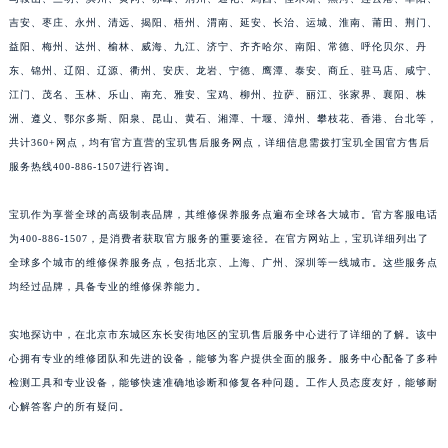
福建省莆田市城厢区霞林街道荔华东大道宝玑售后服务中心（需提前预约）
吉安、枣庄、永州、清远、揭阳、梧州、渭南、延安、长治、运城、淮南、莆田、荆门、
益阳、梅州、达州、榆林、威海、九江、济宁、齐齐哈尔、南阳、常德、呼伦贝尔、丹
福建省三明市三元区东乾二路宝玑售后服务中心（需提前预约）
东、锦州、辽阳、辽源、衢州、安庆、龙岩、宁德、鹰潭、泰安、商丘、驻马店、咸宁、
福建省漳州市龙文区步港路宝玑售后服务中心（需提前预约）
江门、茂名、玉林、乐山、南充、雅安、宝鸡、柳州、拉萨、丽江、张家界、襄阳、株
江苏省常州市新北区龙锦路1590号现代传媒中心5号楼10层1008室宝玑售后服务中心（需提前预约）
洲、遵义、鄂尔多斯、阳泉、昆山、黄石、湘潭、十堰、漳州、攀枝花、香港、台北等，
江苏省淮安市清江浦区淮海北路宝玑售后服务中心（需提前预约）
共计360+网点，均有官方直营的宝玑售后服务网点，详细信息需拨打宝玑全国官方售后
江苏省连云港市海州区通灌北路宝玑售后服务中心（需提前预约）
服务热线400-886-1507进行咨询。
江苏省南京市秦淮区中山南路1号南京中心22层22-C1-C3室宝玑售后服务中心（需提前预约）
宝玑作为享誉全球的高级制表品牌，其维修保养服务点遍布全球各大城市。官方客服电话
江苏省宿迁市宿城区西湖路宝玑售后服务中心（需提前预约）
为400-886-1507，是消费者获取官方服务的重要途径。在官方网站上，宝玑详细列出了
江苏省泰州市海陵区永定东路399号置地商务中心东塔（华润万象城）17层1706室宝玑售后服务中心（需提前预约）
全球多个城市的维修保养服务点，包括北京、上海、广州、深圳等一线城市。这些服务点
江苏省徐州市鼓楼区淮海东路29号苏宁广场IFC国际金融中心35层3508室宝玑售后服务中心（需提前预约）
均经过品牌，具备专业的维修保养能力。
江苏省盐城市盐都区世纪大道5号盐城金融城写字楼1号楼16层1604室宝玑售后服务中心（需提前预约）
江苏省扬州市邗江区国展路29号星耀天地写字楼1号楼18层1803室宝玑售后服务中心（需提前预约）
实地探访中，在北京市东城区东长安街地区的宝玑售后服务中心进行了详细的了解。该中
江苏省镇江市京口区中山东路宝玑售后服务中心（需提前预约）
心拥有专业的维修团队和先进的设备，能够为客户提供全面的服务。服务中心配备了多种
检测工具和专业设备，能够快速准确地诊断和修复各种问题。工作人员态度友好，能够耐
江西省抚州市临川区赣东大道宝玑售后服务中心（需提前预约）
心解答客户的所有疑问。
江西省赣州市章贡区文清路宝玑售后服务中心（需提前预约）
江西省吉安市吉州区井冈山大道宝玑售后服务中心（需提前预约）