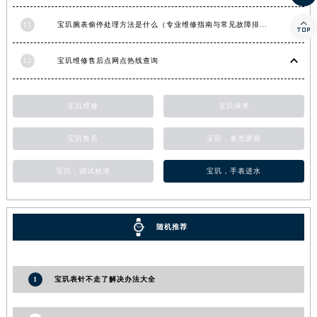
河南省信阳市浉河区东方红大道宝玑售后服务中心（需提前预约）

11
宝玑腕表偷停处理方法是什么（专业维修指南与常见故障排查）
河南省许昌市魏都区建安大道与八龙路交叉口宝玑售后服务中心（需提前预约）
河南省郑州市二七区民主路10号华润大厦29层2905室宝玑售后服务中心（需提前预约）
12
宝玑维修售后点网点热线查询
河南省周口市川汇区七一路宝玑售后服务中心（需提前预约）
河南省驻马店市驿城区乐山大道与置地大道交叉口宝玑售后服务中心（需提前预约）
宝玑维修
宝玑保养
湖北省鄂州市鄂城区文星大道宝玑售后服务中心（需提前预约）
湖北省黄冈市黄州区赤壁大道宝玑售后服务中心（需提前预约）
宝玑售后
宝玑，表壳磨损
湖北省黄石市黄石港区武汉路宝玑售后服务中心（需提前预约）
宝玑，调试校准
宝玑，手表进水
湖北省荆门市东宝中天街步行街宝玑售后服务中心（需提前预约）
湖北省荆州市荆州区荆中路宝玑售后服务中心（需提前预约）
湖北省十堰市茅箭区人民北路宝玑售后服务中心（需提前预约）
随机推荐
湖北省随州市曾都区青年路宝玑售后服务中心（需提前预约）
湖北省咸宁市咸安区长安大道宝玑售后服务中心（需提前预约）
湖北省襄阳市樊城区长虹路与人民路交叉口宝玑售后服务中心（需提前预约）
1
宝玑表针不走了解决办法大全
湖北省孝感市孝南区复兴大道宝玑售后服务中心（需提前预约）
湖北省宜昌市西陵区夷陵大道与港窑路宝玑售后服务中心（需提前预约）