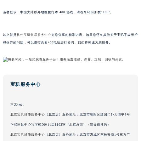
山东省威海市环翠区新威海路89号振华商厦一楼名表维修宝玑售后服务中心（需提前预约）
温馨提示：中国大陆以外地区拨打本 400 热线，请在号码前加拨“+86”。
山东省潍坊市奎文区东风东街宝玑售后服务中心（需提前预约）
山东省枣庄市滕州市北辛路与善国路交叉口宝玑售后服务中心（需提前预约）
山东省淄博市张店区金晶大道宝玑售后服务中心（需提前预约）
以上就是
杭州宝玑售后服务中心
为您分享的精彩内容。如果您还有其他关于宝玑手表维护
上海市黄浦区南京东路299号宏伊国际广场写字楼8层806室宝玑售后服务中心（需提前预约）
和保养的问题，可以拨打页面400电话进行咨询，我们将竭诚为您服务。
上海市徐汇区虹桥路3号港汇中心2座37层3705室宝玑售后服务中心（需提前预约）
浙江省杭州市上城区钱江路1366号华润大厦A座5层503-5室宝玑售后服务中心（需提前预约）
浙江省湖州市吴兴区劳动路宝玑售后服务中心（需提前预约）
浙江省嘉兴市南湖区广益路705号嘉兴世界贸易中心A座13层1304室宝玑售后服务中心（需提前预约）
宝玑服务中心
浙江省金华市金东区东市南街777号金华万达广场4号楼22楼2209室宝玑售后服务中心（需提前预约）
浙江省丽水市莲都区解放街宝玑售后服务中心（需提前预约）
浙江省宁波市江北区大闸南路500号来福士广场办公楼20层2009室宝玑售后服务中心（需提前预约）
本文tag：
浙江省衢州市柯城区上街宝玑售后服务中心（需提前预约）
北京宝玑维修服务中心
（北京店）服务地址：北京市朝阳区建国门外大街甲6号
浙江省绍兴市越城区胜利东路379号世茂天际中心写字楼8层805室宝玑售后服务中心（需提前预约）
华熙国际中心写字楼D座11层1102室（北京总部）（需提前预约）
浙江省舟山市定海区解放东路宝玑售后服务中心（需提前预约）
北京宝玑维修服务中心
（北京店）服务地址：北京市东城区东长安街1号东方广
澳门特别行政区大堂区议事亭前地（新马路）宝玑售后服务中心（需提前预约）