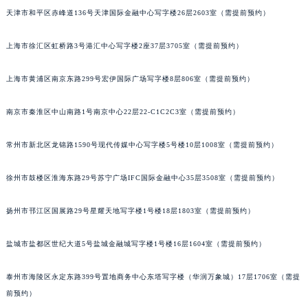
天津市和平区赤峰道136号天津国际金融中心写字楼26层2603室（需提前预约）
福州市鼓楼区五四路128-1号恒力城写字楼15层03室（需提前预约）
成都市锦江区人民东路6号SAC东原中心写字楼24层2406B室（需提前预约）
上海市徐汇区虹桥路3号港汇中心写字楼2座37层3705室（需提前预约）
重庆市江北区观音桥步行街2号融恒时代广场写字楼9层902室（需提前预约）
长沙市芙蓉区定王台街道建湘路393号世茂环球金融中心写字楼（芙蓉广场）10层13室（需提前预约）
上海市黄浦区南京东路299号宏伊国际广场写字楼8层806室（需提前预约）
郑州市二七区铭功路10号华润大厦写字楼29层2905室（需提前预约）
太原市迎泽区解放路15号亨得利名表服务中心（品牌授权店）3层整层（需提前预约）
南京市秦淮区中山南路1号南京中心22层22-C1C2C3室（需提前预约）
沈阳市沈河区中街路137号亨得利名表服务中心（品牌授权店）1层整层（需提前预约）
常州市新北区龙锦路1590号现代传媒中心写字楼5号楼10层1008室（需提前预约）
沈阳市沈河区中街路83号亨得利名表服务中心（品牌授权店）1层整层（需提前预约）
乌鲁木齐市天山区红山路26号时代广场（CCMALL）C座17层17-B（需提前预约）
徐州市鼓楼区淮海东路29号苏宁广场IFC国际金融中心35层3508室（需提前预约）
温州市鹿城区锦绣路1067号置信广场10层1015室（需提前预约）
哈尔滨市道里区友谊西路600号富力中心T2座写字楼29层03室（需提前预约）
扬州市邗江区国展路29号星耀天地写字楼1号楼18层1803室（需提前预约）
大连市中山区人民路15号国际金融大厦7层G室（需提前预约）
盐城市盐都区世纪大道5号盐城金融城写字楼1号楼16层1604室（需提前预约）
佛山市禅城区季华五路57号万科金融中心C座12层1205室（需提前预约）
东莞市东城街道鸿福东路1号民盈国贸中心T1写字楼9层907室（需提前预约）
泰州市海陵区永定东路399号置地商务中心东塔写字楼（华润万象城）17层1706室（需提
无锡市梁溪区人民中路139号恒隆广场写字楼1座11层1104室（需提前预约）
前预约）
南通市崇川区工农路57号圆融广场写字楼16层1603室（需提前预约）