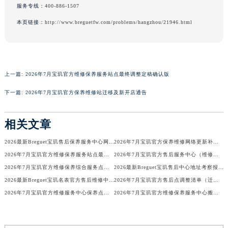
服务专线：
400-886-1507
广东省梅州市梅江区金燕大道宝玑售后服务中心（需提前预约）
本页链接：
http://www.breguetfw.com/problems/hangzhou/21946.html
广东省清远市清城区湖西路宝玑售后服务中心（需提前预约）
广东省汕头市龙湖区长平路宝玑售后服务中心（需提前预约）
广东省汕尾市城区香洲街道园林社区翠园街宝玑售后服务中心（需提前预约）
广东省韶关市武江区芙蓉新区与老城中心交汇处宝玑售后服务中心（需提前预约）
上一篇:
2026年7月宝玑官方维修保养服务站点最终调整定稿确认版
广东省深圳市罗湖区深南东路5001号华润大厦17层1701室宝玑售后服务中心（需提前预约）
下一篇:
2026年7月宝玑官方保养维修站迁移及新开店通告
广东省阳江市江城区东风一路宝玑售后服务中心（需提前预约）
广东省云浮市云城区金山路宝玑售后服务中心（需提前预约）
相关文章
广东省湛江市赤坎区观海北路宝玑售后服务中心（需提前预约）
广东省肇庆市端州区信安大道与砚都大道交汇处宝玑售后服务中心（需提前预约）
2026最新Breguet宝玑售后保养服务中心网点地址调研报告
2026年7月宝玑官方保养维修网络更新补充确认终稿文件
广西壮族自治区百色市右江区中山二路宝玑售后服务中心（需提前预约）
2026年7月宝玑官方维修保养服务站点最终地址变动终稿
2026年7月宝玑官方售后服务中心（维修保养）调整补充通知（迁址新增）原文发布
2026年7月宝玑官方维修保养综合服务点最新动态补充最终汇总（搬迁新增）内容
2026最新Breguet宝玑售后中心地址考察报告
广西壮族自治区北海市海城区北京路宝玑售后服务中心（需提前预约）
2026最新Breguet宝玑名表官方售后维修中心地址考察报告
2026年7月宝玑官方售后点调整清单（迁址+新开业）
广西壮族自治区崇左市江州区石景林街道友谊大道与丽川路交汇处宝玑售后服务中心（需提前预约）
2026年7月宝玑官方维修服务中心保养点最终地址变更及新开店定稿
2026年7月宝玑官方维修保养服务中心搬迁与新设网点补充通告文本
广西壮族自治区防城港市港口区金花茶大道宝玑售后服务中心（需提前预约）
广西壮族自治区贵港市港北区港城街道布山大道与仙衣路交叉口宝玑售后服务中心（需提前预约）
广西壮族自治区桂林市秀峰区红岭路宝玑售后服务中心（需提前预约）