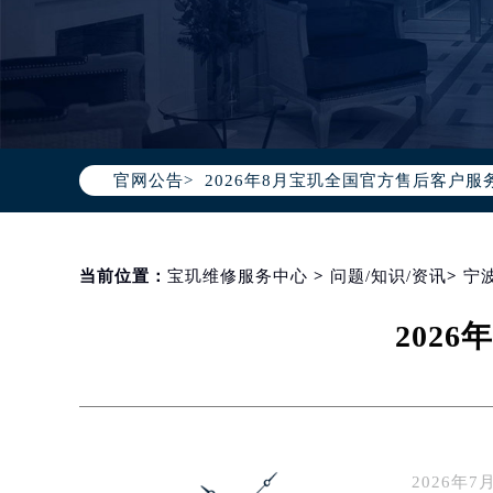
2026年8月宝玑中国区售后服务网络
2026年8月宝玑全国官方售后客户服务热线
官网公告>
宝玑官方全国统一服务热线400-88
2026年8月宝玑售后服务中心最新网
北京市朝阳区建国门外大街甲6号华熙
北京市东城区东长安街1号东方广场写
当前位置：
宝玑维修服务中心
>
问题/知识/资讯
>
宁
天津市和平区赤峰道136号天津国际金
202
上海市徐汇区虹桥路3号港汇中心写字楼
上海市黄浦区南京东路299号宏伊国
南京市秦淮区中山南路1号（新街口）
常州市新北区龙锦路1590号现代传媒
徐州市鼓楼区淮海东路29号苏宁广场I
2026
扬州市邗江区国展路29号星耀天地写字