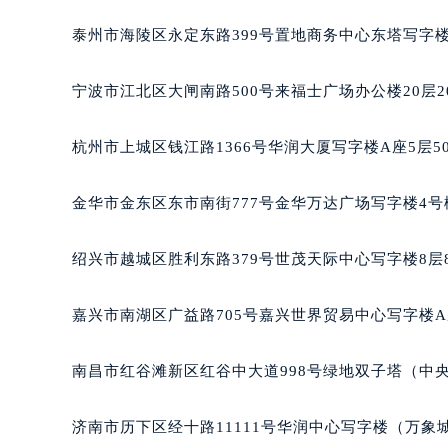
南宁市青秀区金湖路59号地王大厦12
泰州市海陵区永定东路399号置地商务中心东塔写字楼
合肥市蜀山区潜山路111号万象城华润
泉州市丰泽区宝洲路729号浦西万达中
宁波市江北区大闸南路500号来福士广场办公楼20层2
青岛市南区山东路6号华润大厦B座2
烟台市芝罘区胜利路139号万达金融中
杭州市上城区钱江路1366号华润大厦写字楼A座5层5
长春市朝阳区西安大路727号中银大厦
贵阳市南明区都司高架桥路33号亨特
金华市金东区东市南街777号金华万达广场写字楼4号楼
昆明市盘龙区北京路928号同德昆明
石家庄市长安区中山东路39号勒泰中
绍兴市越城区胜利东路379号世茂天际中心写字楼8层
西安市碑林区南关正街88号华侨城长
海口市龙华区金贸东路5号海口华润大厦
嘉兴市南湖区广益路705号嘉兴世界贸易中心写字楼A座
唐山市路南区新华东道100号万达广场
台州市椒江区东海大道1800号腾达中
南昌市红谷滩新区红谷中大道998号绿地双子塔（中央广
内蒙古自治区呼和浩特市玉泉区大学西
甘肃省兰州市七里河区西津西路16号兰
济南市历下区经十路11111号华润中心写字楼（万象城
重庆市解放碑渝中区民权路28号英利