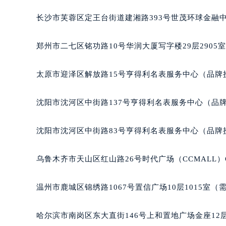
吉林省四平市铁东区紫气大路与南九
长沙市芙蓉区定王台街道建湘路393号世茂环球金融中
吉林省松原市宁江区五环大街宝玑售
吉林省通化市东昌区环通乡江南大街
郑州市二七区铭功路10号华润大厦写字楼29层2905
吉林省延边市延吉市解放路宝玑售后
辽宁省鞍山市铁东区站前街宝玑售后
太原市迎泽区解放路15号亨得利名表服务中心（品牌
辽宁省本溪市平山区胜利路宝玑售后
辽宁省朝阳市双塔区新华路宝玑售后
沈阳市沈河区中街路137号亨得利名表服务中心（品
辽宁省丹东市振兴区七经街宝玑售后
辽宁省抚顺市新抚区东一路宝玑售后
沈阳市沈河区中街路83号亨得利名表服务中心（品牌
辽宁省阜新市海州区解放大街宝玑售
辽宁省葫芦岛市连山区中央路宝玑售
乌鲁木齐市天山区红山路26号时代广场（CCMALL）C
辽宁省锦州市古塔区中央大街宝玑售
辽宁省辽阳市白塔区新运大街宝玑售
温州市鹿城区锦绣路1067号置信广场10层1015室（
辽宁省盘锦市兴隆台区石油大街宝玑
辽宁省铁岭市银州区南马路宝玑售后
哈尔滨市南岗区东大直街146号上和置地广场金座12层
辽宁省营口市站前区市府路与渤海大