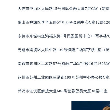
辽宁省沈阳市沈河区中街路137号亨
大连市中山区人民路15号国际金融大厦7层G室（需
辽宁省沈阳市沈河区中街路83号亨
北京市朝阳区建国门外大街甲6号华熙
佛山市禅城区季华五路57号万科金融中心C座12层12
北京市东城区东长安街1号王府井东方
河北省保定市竞秀区朝阳北大街北国
东莞市东城街道鸿福东路1号民盈国贸中心T1写字楼9
内蒙古自治区阿拉善盟市左旗土尔扈
内蒙古自治区巴彦淖尔市临河区新华
无锡市梁溪区人民中路139号恒隆广场写字楼1座11层
内蒙古自治区包头市青山区幸福路甲
内蒙古自治区赤峰市红山区哈达街宝
南通市崇川区工农路57号圆融广场写字楼16层1603
内蒙古自治区鄂尔多斯市东胜区伊金
内蒙古自治区呼伦贝尔市海拉尔区中
苏州市苏州工业园区星港街199号苏州中心办公楼C座
内蒙古自治区通辽市科尔沁区明仁大
内蒙古自治区乌海市海勃湾区人民南
武汉市江汉区解放大道686号世界贸易大厦38层09
内蒙古自治区乌兰察布市集宁区恩和
内蒙古自治区锡林郭勒盟市锡林浩特
内蒙古自治区兴安盟市乌兰浩特市兴