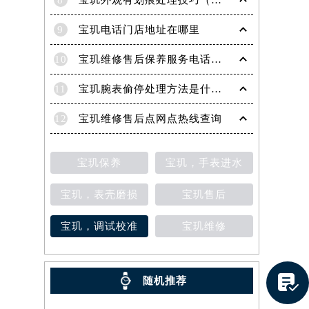
8
宝玑外观有划痕处理技巧（轻松修复爱表的实用方法）
9
宝玑电话门店地址在哪里
10
宝玑维修售后保养服务电话是多少
11
宝玑腕表偷停处理方法是什么（专业维修指南与常见故障排查）
12
宝玑维修售后点网点热线查询
宝玑保养
宝玑，手表进水
宝玑，表壳磨损
宝玑售后
宝玑，调试校准
宝玑维修
提前预约）

随机推荐