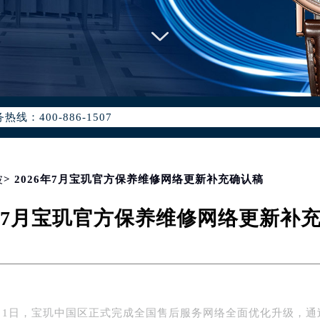
优化升级公告
：400-886-1507
6-1507，服务覆盖中国大陆、香港、澳门、台湾全部区域（非大陆需
点地址：
国际中心写字楼D座11层1102室（北京总部）（需提前预约）
字楼W3座6层602室（需提前预约）
波
> 2026年7月宝玑官方保养维修网络更新补充确认稿
融中心写字楼26层2603室（需提前预约）
6年7月宝玑官方保养维修网络更新补
2座37层3705室（需提前预约）
际广场写字楼8层806室（需提前预约）
南京中心写字楼22层C1-1室（需提前预约）
中心写字楼5号楼10层1008室（需提前预约）
FC国际金融中心写字楼35层3508室（需提前预约）
年7月1日，宝玑中国区正式完成全国售后服务网络全面优化升级，通
楼1号楼18层1803室（需提前预约）