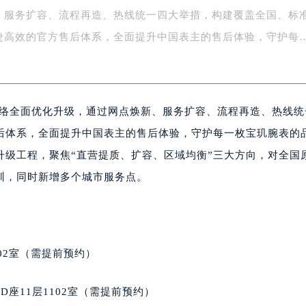
、服务扩容、流程再造、热线统一四大举措，构建覆盖全国、标
字楼1号楼16层1604室（需提前预约）
务中心东塔写字楼（华润万象城）17层1706室（需提前预约）
捷高效的官方售后体系，全面提升中国表主的售后体验，守护每
场办公楼20层2009室（需提前预约）
写字楼A座5层503-5室（需提前预约）
广场写字楼4号楼22层2209室（需提前预约）
务网络全面优化升级，通过网点焕新、服务扩容、流程再造、热线
际中心写字楼8层805室（需提前预约）
易中心写字楼A座13层1304室（需提前预约）
后体系，全面提升中国表主的售后体验，守护每一枚宝玑腕表的
绿地双子塔（中央广场）A1座办公楼14层07室（需提前预约）
升级工程，聚焦“直营提质、扩容、区域均衡”三大方向，对全国
心写字楼（万象城）15层1508室（需提前预约）
训，同时新增多个城市服务点。
际中心写字楼A塔7层704室（需提前预约）
世界贸易中心大厦南塔写字楼15层07室（需提前预约）
厦写字楼17层1701室（需提前预约）
厦写字楼1座30层05室（需提前预约）
02室（需提前预约）
字楼B座11层1104室（需提前预约）
写字楼15层03室（需提前预约）
座11层1102室（需提前预约）
心写字楼24层2406B室（需提前预约）