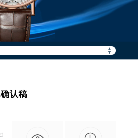
▲
加拨“+86”）
▼
充确认稿
过