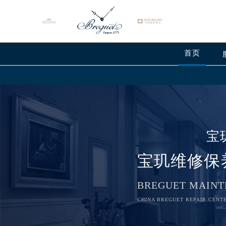
首页
宝
宝玑维修保
BREGUET MAINT
CHINA BREGUET REPAIR CENTE