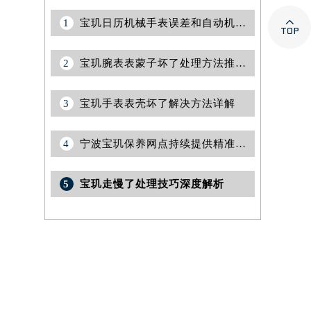

1
宝玑日历机械手表误差和自动机械手表误差标准
2
宝玑腕表表蒙子坏了处理方法推荐（专业修复与保养技巧）
3
宝玑手表表壳坏了解决方法详解
4
宁波宝玑保养网点持续提供精准售后维修服务权威公示（2026年8月最新）
5
宝玑走慢了处理技巧深度解析