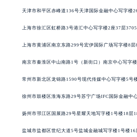
重庆市江北区观音桥步行街2号融恒时
天津市和平区赤峰道136号天津国际金融中心写字楼26
长沙市芙蓉区定王台街道建湘路393
郑州市二七区铭功路10号华润大厦写字
上海市徐汇区虹桥路3号港汇中心写字楼2座37层370
太原市迎泽区解放路15号亨得利名
沈阳市沈河区中街路137号亨得利名
上海市黄浦区南京东路299号宏伊国际广场写字楼8层
沈阳市沈河区中街路83号亨得利名
乌鲁木齐市天山区红山路26号时代广场
南京市秦淮区中山南路1号（新街口）南京中心写字楼2
温州市鹿城区锦绣路1067号置信广场
哈尔滨市道里区友谊西路600号富力中
常州市新北区龙锦路1590号现代传媒中心写字楼5号楼
大连市中山区人民路15号国际金融大
佛山市禅城区季华五路57号万科金融中
徐州市鼓楼区淮海东路29号苏宁广场IFC国际金融中心
东莞市东城街道鸿福东路1号民盈国贸
无锡市梁溪区人民中路139号恒隆广场
扬州市邗江区国展路29号星耀天地写字楼1号楼18层1
南通市崇川区工农路57号圆融广场写字
苏州市苏州工业园区星港街199号苏州
盐城市盐都区世纪大道5号盐城金融城写字楼1号楼16
武汉市江汉区解放大道686号世界贸易