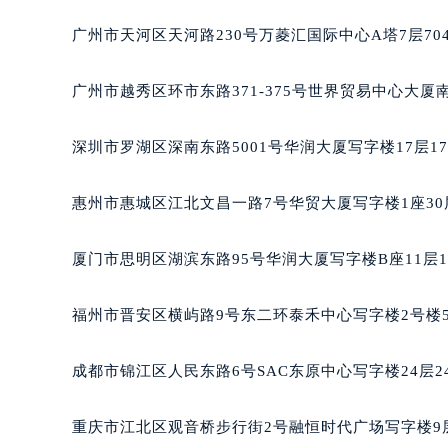
黑龙江省大庆市萨尔图区会战大街宝
广州市天河区天河路230号万菱汇国际中心A塔7层7
黑龙江省鹤岗市向阳区红军路宝玑售
黑龙江省黑河市爱辉区中央街宝玑售
广州市越秀区环市东路371-375号世界贸易中心大厦
黑龙江省鸡西市鸡冠区红军路宝玑售
黑龙江省佳木斯市向阳区长安路宝玑
深圳市罗湖区深南东路5001号华润大厦写字楼17层1
黑龙江省牡丹江市东安区太平路宝玑
黑龙江省七台河市桃山区大同街宝玑
惠州市惠城区江北文昌一路7号华贸大厦写字楼1座30
黑龙江省齐齐哈尔市龙沙区龙华路宝
黑龙江省双鸭山市尖山区新兴大街宝
厦门市思明区湖滨东路95号华润大厦写字楼B座11层1
黑龙江省绥化市北林区新华街与康庄
黑龙江省伊春市伊美区通河路宝玑售
福州市晋安区横屿路9号东二环泰禾中心写字楼2号楼5
吉林省白城市洮北区明仁南街宝玑售
吉林省白山市浑江区浑江大街宝玑售
成都市锦江区人民东路6号SAC东原中心写字楼24层2
吉林省吉林市船营区河南街宝玑售后
吉林省辽源市龙山区人民大街宝玑售
重庆市江北区观音桥步行街2号融恒时代广场写字楼9层
吉林省梅河口市新华街道梅河大街宝