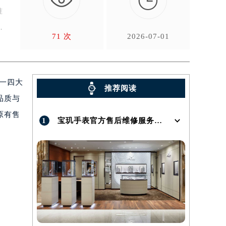

准
71 次
2026-07-01
统一四大
推荐阅读
品质与
原有售
1
宝玑手表官方售后维修服务点地址在哪呢？