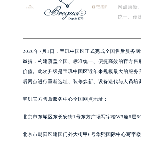
网点焕新
盐城市盐都区世纪大道5号盐城金融城写
泰州市海陵区永定东路399号置地商
统一、便
宁波市江北区大闸南路500号来福士广
一…
杭州市上城区钱江路1366号华润大厦
金华市金东区东市南街777号金华万达
2026年7月1日，宝玑中国区正式完成全国售后服
绍兴市越城区胜利东路379号世茂天
嘉兴市南湖区广益路705号嘉兴世界贸
举措，构建覆盖全国、标准统一、便捷高效的官方售
南昌市红谷滩新区红谷中大道998号
价值。此次升级是宝玑中国区近年来规模最大的服务
济南市历下区经十路11111号华润中
后网点进行重新选址、装修焕新、设备迭代与人员培
广州市天河区天河路230号万菱汇国
广州市越秀区环市东路371-375号
宝玑官方售后服务中心全国网点地址：
深圳市罗湖区深南东路5001号华润大
惠州市惠城区江北文昌一路7号华贸大
北京市东城区东长安街1号东方广场写字楼W3座6层6
厦门市思明区湖滨东路95号华润大厦写
福州市鼓楼区五四路128-1号恒力城
北京市朝阳区建国门外大街甲6号华熙国际中心写字楼D
成都市锦江区人民东路6号SAC东原中