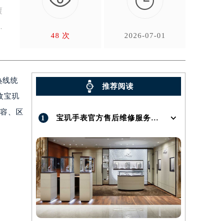

覆
体
48 次
2026-07-01
热线统
推荐阅读
枚宝玑
扩容、区
1
宝玑手表官方售后维修服务点地址在哪呢？
）