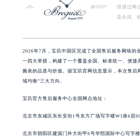
级通过网
南昌市红谷滩新区红谷中大道998号
济南市历下区经十路11111号华润中
盖全国、
广州市天河区天河路230号万菱汇国
验…
广州市越秀区环市东路371-375号
深圳市罗湖区深南东路5001号华润大
2026年7月，宝玑中国区完成了全国售后服务网络
惠州市惠城区江北文昌一路7号华贸大
厦门市思明区湖滨东路95号华润大厦写
一四大举措，构建了一个覆盖全国、标准统一、便捷
福州市鼓楼区五四路128-1号恒力城
腕表的品质与价值。据宝玑官网信息显示，本次售后
成都市锦江区人民东路6号SAC东原中
域均衡”三大方向。
重庆市江北区观音桥步行街2号融恒时
长沙市芙蓉区定王台街道建湘路393
宝玑官方售后服务中心全国网点地址：
郑州市二七区铭功路10号华润大厦写字
太原市迎泽区解放路15号亨得利名
北京市东城区东长安街1号东方广场写字楼W3座6层6
沈阳市沈河区中街路137号亨得利名
沈阳市沈河区中街路83号亨得利名
北京市朝阳区建国门外大街甲6号华熙国际中心写字楼D
乌鲁木齐市天山区红山路26号时代广场