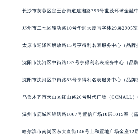
辽宁省丹东市振兴区七经街宝玑售后
长沙市芙蓉区定王台街道建湘路393号世茂环球金融中
辽宁省抚顺市新抚区东一路宝玑售后
辽宁省阜新市海州区解放大街宝玑售
郑州市二七区铭功路10号华润大厦写字楼29层2905
辽宁省葫芦岛市连山区中央路宝玑售
辽宁省锦州市古塔区中央大街宝玑售
太原市迎泽区解放路15号亨得利名表服务中心（品牌
辽宁省辽阳市白塔区新运大街宝玑售
辽宁省盘锦市兴隆台区石油大街宝玑
沈阳市沈河区中街路137号亨得利名表服务中心（品
辽宁省铁岭市银州区南马路宝玑售后
辽宁省营口市站前区市府路与渤海大
沈阳市沈河区中街路83号亨得利名表服务中心（品牌
辽宁省沈阳市沈河区中街路137号亨
辽宁省沈阳市沈河区中街路83号亨
乌鲁木齐市天山区红山路26号时代广场（CCMALL）C
北京市朝阳区建国门外大街甲6号华熙
北京市东城区东长安街1号王府井东方
温州市鹿城区锦绣路1067号置信广场10层1015室（
河北省保定市竞秀区朝阳北大街北国
内蒙古自治区阿拉善盟市左旗土尔扈
哈尔滨市南岗区东大直街146号上和置地广场金座12层
内蒙古自治区巴彦淖尔市临河区新华