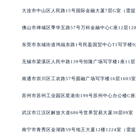
内蒙古自治区包头市青山区幸福路甲
大连市中山区人民路15号国际金融大厦7层G室（需
内蒙古自治区赤峰市红山区哈达街宝
内蒙古自治区鄂尔多斯市东胜区伊金
佛山市禅城区季华五路57号万科金融中心C座12层12
内蒙古自治区呼伦贝尔市海拉尔区中
内蒙古自治区通辽市科尔沁区明仁大
东莞市东城街道鸿福东路1号民盈国贸中心T1写字楼9
内蒙古自治区乌海市海勃湾区人民南
内蒙古自治区乌兰察布市集宁区恩和
无锡市梁溪区人民中路139号恒隆广场写字楼1座11层
内蒙古自治区锡林郭勒盟市锡林浩特
内蒙古自治区兴安盟市乌兰浩特市兴
南通市崇川区工农路57号圆融广场写字楼16层1603
山西省大同市平城区迎宾街宝玑售后
山西省晋城市城区黄华街宝玑售后服
苏州市苏州工业园区星港街199号苏州中心办公楼C座
山西省晋中市榆次区顺城街宝玑售后
山西省临汾市尧都区解放路宝玑售后
武汉市江汉区解放大道686号世界贸易大厦38层09
山西省吕梁市离石区永宁中路与建设
山西省朔州市朔城区怡西路与鄯阳西
南宁市青秀区金湖路59号地王大厦12楼1224室（需
山西省忻州市忻府区和平东街与七一