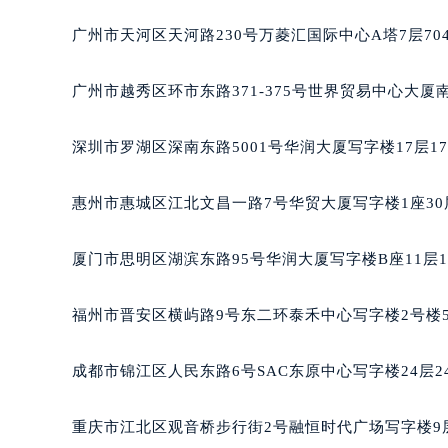
黑龙江省齐齐哈尔市龙沙区龙华路宝
广州市天河区天河路230号万菱汇国际中心A塔7层7
黑龙江省双鸭山市尖山区新兴大街宝
黑龙江省绥化市北林区新华街与康庄
广州市越秀区环市东路371-375号世界贸易中心大厦
黑龙江省伊春市伊美区通河路宝玑售
吉林省白城市洮北区明仁南街宝玑售
深圳市罗湖区深南东路5001号华润大厦写字楼17层1
吉林省白山市浑江区浑江大街宝玑售
吉林省吉林市船营区河南街宝玑售后
惠州市惠城区江北文昌一路7号华贸大厦写字楼1座30
吉林省辽源市龙山区人民大街宝玑售
吉林省梅河口市新华街道梅河大街宝
厦门市思明区湖滨东路95号华润大厦写字楼B座11层1
吉林省四平市铁东区紫气大路与南九
吉林省松原市宁江区五环大街宝玑售
福州市晋安区横屿路9号东二环泰禾中心写字楼2号楼5
吉林省通化市东昌区环通乡江南大街
吉林省延边市延吉市解放路宝玑售后
成都市锦江区人民东路6号SAC东原中心写字楼24层2
辽宁省鞍山市铁东区站前街宝玑售后
辽宁省本溪市平山区胜利路宝玑售后
重庆市江北区观音桥步行街2号融恒时代广场写字楼9层
辽宁省朝阳市双塔区新华路宝玑售后