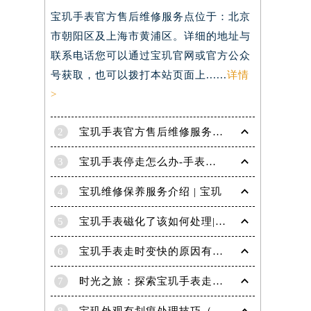
宝玑手表官方售后维修服务点位于：北京
市朝阳区及上海市黄浦区。详细的地址与
联系电话您可以通过宝玑官网或官方公众
号获取，也可以拨打本站页面上......
详情
>
2
宝玑手表官方售后维修服务点电话是多少？
3
宝玑手表停走怎么办-手表停走的解决方法
4
宝玑维修保养服务介绍 | 宝玑
5
宝玑手表磁化了该如何处理|宝玑技师为您讲解
6
宝玑手表走时变快的原因有哪些？
7
时光之旅：探索宝玑手表走时的秘密