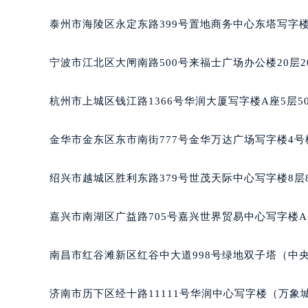
昆明市盘龙区北京路928号同德昆明
泰州市海陵区永定东路399号置地商务中心东塔写字楼
石家庄市长安区中山东路39号勒泰中
西安市碑林区南关正街88号华侨城长
宁波市江北区大闸南路500号来福士广场办公楼20层2
海口市龙华区金贸东路5号海口华润大厦
唐山市路南区新华东道100号万达广场
杭州市上城区钱江路1366号华润大厦写字楼A座5层5
台州市椒江区东海大道1800号腾达中
内蒙古自治区呼和浩特市玉泉区大学西
金华市金东区东市南街777号金华万达广场写字楼4号楼
甘肃省兰州市七里河区西津西路16号兰
重庆市解放碑渝中区民权路28号英利
绍兴市越城区胜利东路379号世茂天际中心写字楼8层
黑龙江省大庆市萨尔图区会战大街宝
黑龙江省鹤岗市向阳区红军路宝玑售
嘉兴市南湖区广益路705号嘉兴世界贸易中心写字楼A座
黑龙江省黑河市爱辉区中央街宝玑售
黑龙江省鸡西市鸡冠区红军路宝玑售
南昌市红谷滩新区红谷中大道998号绿地双子塔（中央广
黑龙江省佳木斯市向阳区长安路宝玑
黑龙江省牡丹江市东安区太平路宝玑
济南市历下区经十路11111号华润中心写字楼（万象城
黑龙江省七台河市桃山区大同街宝玑