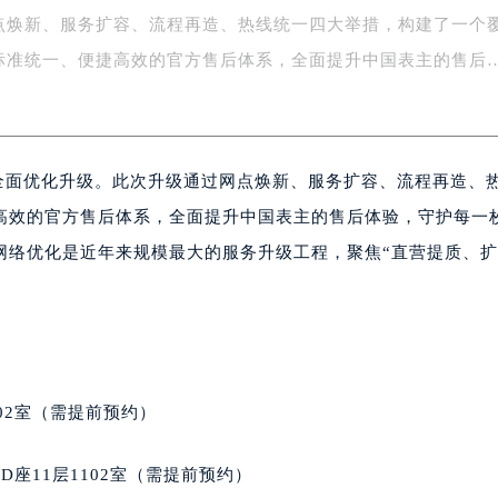
点焕新、服务扩容、流程再造、热线统一四大举措，构建了一个
绿地双子塔（中央广场）A1座办公楼14层07室（需提前预约）
心写字楼（万象城）15层1508室（需提前预约）
标准统一、便捷高效的官方售后体系，全面提升中国表主的售后
际中心写字楼A塔7层704室（需提前预约）
世界贸易中心大厦南塔写字楼15层07室（需提前预约）
厦写字楼17层1701室（需提前预约）
的全面优化升级。此次升级通过网点焕新、服务扩容、流程再造、
厦写字楼1座30层05室（需提前预约）
字楼B座11层1104室（需提前预约）
高效的官方售后体系，全面提升中国表主的售后体验，守护每一
写字楼15层03室（需提前预约）
网络优化是近年来规模最大的服务升级工程，聚焦“直营提质、
心写字楼24层2406B室（需提前预约）
代广场写字楼9层902室（需提前预约）
号世茂环球金融中心写字楼（芙蓉广场）10层13室（需提前预约
楼29层2905室（需提前预约）
表服务中心（品牌授权店）3层整层（需提前预约）
02室（需提前预约）
表服务中心（品牌授权店）1层整层（需提前预约）
表服务中心（品牌授权店）1层整层（需提前预约）
座11层1102室（需提前预约）
（CCMALL）C座17层17-B（需提前预约）