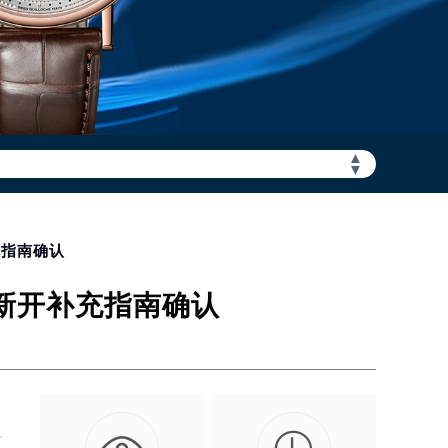
▲
▼
充指南确认
及新开补充指南确认
升