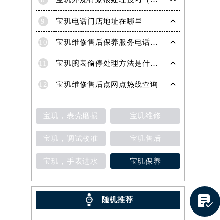
8
宝玑外观有划痕处理技巧（轻松修复爱表的实用方法）
9
宝玑电话门店地址在哪里
10
宝玑维修售后保养服务电话是多少
11
宝玑腕表偷停处理方法是什么（专业维修指南与常见故障排查）
12
宝玑维修售后点网点热线查询
提前预约）
宝玑，表壳磨损
宝玑维修
宝玑，调试校准
宝玑售后
宝玑，手表进水
宝玑保养

随机推荐