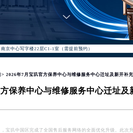
国际中心写字楼D座11层1102室（北京总部）（需提前预约）
字楼W3座6层602室（需提前预约）
融中心写字楼26层2603室（需提前预约）
2座37层3705室（需提前预约）
际广场写字楼8层806室（需提前预约）
南京中心写字楼22层C1-1室（需提前预约）
中心写字楼5号楼10层1008室（需提前预约）
FC国际金融中心写字楼35层3508室（需提前预约）
楼1号楼18层1803室（需提前预约）
门
> 2026年7月宝玑官方保养中心与维修服务中心迁址及新开补
字楼1号楼16层1604室（需提前预约）
玑官方保养中心与维修服务中心迁址
务中心东塔写字楼（华润万象城）17层1706室（需提前预约）
场办公楼20层2009室（需提前预约）
写字楼A座5层503-5室（需提前预约）
广场写字楼4号楼22层2209室（需提前预约）
际中心写字楼8层805室（需提前预约）
年7月，宝玑中国区完成了全国售后服务网络的全面优化升级。此次
易中心写字楼A座13层1304室（需提前预约）