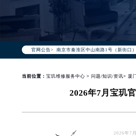
北京市朝阳区建国门外大街甲6号华熙
北京市东城区东长安街1号东方广场写
天津市和平区赤峰道136号天津国际金
上海市徐汇区虹桥路3号港汇中心写字楼
上海市黄浦区南京东路299号宏伊国
官网公告>
南京市秦淮区中山南路1号（新街口）
常州市新北区龙锦路1590号现代传媒
徐州市鼓楼区淮海东路29号苏宁广场I
扬州市邗江区国展路29号星耀天地写字
当前位置：
宝玑维修服务中心
>
问题/知识/资讯
>
厦
盐城市盐都区世纪大道5号盐城金融城写
2026年7月宝
泰州市海陵区永定东路399号置地商
宁波市江北区大闸南路500号来福士广
杭州市上城区钱江路1366号华润大厦
金华市金东区东市南街777号金华万达
绍兴市越城区胜利东路379号世茂天
2026
嘉兴市南湖区广益路705号嘉兴世界贸