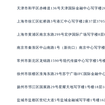
温州市鹿城区锦绣路1067号置信广场
天津市和平区赤峰道136号天津国际金融中心写字楼26
哈尔滨市道里区友谊西路600号富力中
大连市中山区人民路15号国际金融大
上海市徐汇区虹桥路3号港汇中心写字楼2座37层370
佛山市禅城区季华五路57号万科金融中
东莞市东城街道鸿福东路1号民盈国贸
上海市黄浦区南京东路299号宏伊国际广场写字楼8层
无锡市梁溪区人民中路139号恒隆广场
南通市崇川区工农路57号圆融广场写字
南京市秦淮区中山南路1号（新街口）南京中心写字楼2
苏州市苏州工业园区星港街199号苏州
武汉市江汉区解放大道686号世界贸易
常州市新北区龙锦路1590号现代传媒中心写字楼5号楼
南宁市青秀区金湖路59号地王大厦12
合肥市蜀山区潜山路111号万象城华润
徐州市鼓楼区淮海东路29号苏宁广场IFC国际金融中心
泉州市丰泽区宝洲路729号浦西万达中
青岛市南区山东路6号华润大厦B座2
扬州市邗江区国展路29号星耀天地写字楼1号楼18层1
烟台市芝罘区胜利路139号万达金融中
长春市朝阳区西安大路727号中银大厦
盐城市盐都区世纪大道5号盐城金融城写字楼1号楼16
贵阳市南明区都司高架桥路33号亨特