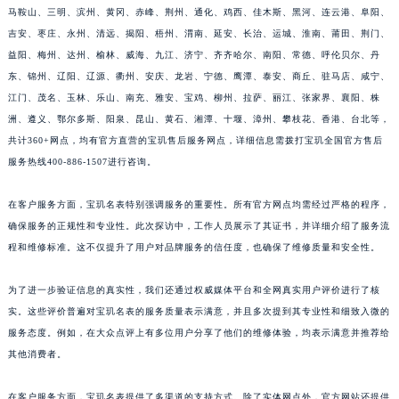
马鞍山、三明、滨州、黄冈、赤峰、荆州、通化、鸡西、佳木斯、黑河、连云港、阜阳、
福建省漳州市龙文区步港路宝玑售后服务中心（需提前预约）
吉安、枣庄、永州、清远、揭阳、梧州、渭南、延安、长治、运城、淮南、莆田、荆门、
江苏省常州市新北区龙锦路1590号现代传媒中心5号楼10层1008室宝玑售后服务中心（需提前预约）
益阳、梅州、达州、榆林、威海、九江、济宁、齐齐哈尔、南阳、常德、呼伦贝尔、丹
江苏省淮安市清江浦区淮海北路宝玑售后服务中心（需提前预约）
东、锦州、辽阳、辽源、衢州、安庆、龙岩、宁德、鹰潭、泰安、商丘、驻马店、咸宁、
江苏省连云港市海州区通灌北路宝玑售后服务中心（需提前预约）
江门、茂名、玉林、乐山、南充、雅安、宝鸡、柳州、拉萨、丽江、张家界、襄阳、株
江苏省南京市秦淮区中山南路1号南京中心22层22-C1-C3室宝玑售后服务中心（需提前预约）
洲、遵义、鄂尔多斯、阳泉、昆山、黄石、湘潭、十堰、漳州、攀枝花、香港、台北等，
共计360+网点，均有官方直营的宝玑售后服务网点，详细信息需拨打宝玑全国官方售后
江苏省宿迁市宿城区西湖路宝玑售后服务中心（需提前预约）
服务热线400-886-1507进行咨询。
江苏省泰州市海陵区永定东路399号置地商务中心东塔（华润万象城）17层1706室宝玑售后服务中心（需提前预约）
江苏省徐州市鼓楼区淮海东路29号苏宁广场IFC国际金融中心35层3508室宝玑售后服务中心（需提前预约）
在客户服务方面，宝玑名表特别强调服务的重要性。所有官方网点均需经过严格的程序，
江苏省盐城市盐都区世纪大道5号盐城金融城写字楼1号楼16层1604室宝玑售后服务中心（需提前预约）
确保服务的正规性和专业性。此次探访中，工作人员展示了其证书，并详细介绍了服务流
江苏省扬州市邗江区国展路29号星耀天地写字楼1号楼18层1803室宝玑售后服务中心（需提前预约）
程和维修标准。这不仅提升了用户对品牌服务的信任度，也确保了维修质量和安全性。
江苏省镇江市京口区中山东路宝玑售后服务中心（需提前预约）
为了进一步验证信息的真实性，我们还通过权威媒体平台和全网真实用户评价进行了核
江西省抚州市临川区赣东大道宝玑售后服务中心（需提前预约）
实。这些评价普遍对宝玑名表的服务质量表示满意，并且多次提到其专业性和细致入微的
江西省赣州市章贡区文清路宝玑售后服务中心（需提前预约）
服务态度。例如，在大众点评上有多位用户分享了他们的维修体验，均表示满意并推荐给
江西省吉安市吉州区井冈山大道宝玑售后服务中心（需提前预约）
其他消费者。
江西省景德镇市珠山区珠山中路宝玑售后服务中心（需提前预约）
江西省九江市浔阳区浔阳路宝玑售后服务中心（需提前预约）
在客户服务方面，宝玑名表提供了多渠道的支持方式。除了实体网点外，官方网站还提供