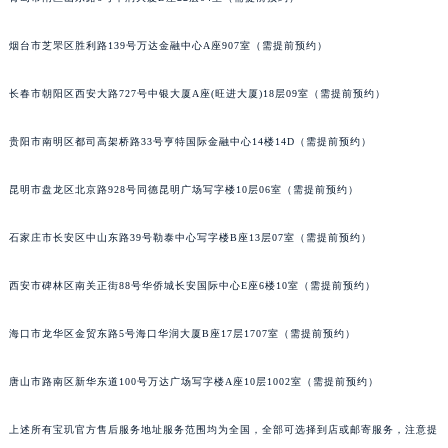
山西省大同市平城区迎宾街宝玑售后服务中心（需提前预约）
烟台市芝罘区胜利路139号万达金融中心A座907室（需提前预约）
山西省晋城市城区黄华街宝玑售后服务中心（需提前预约）
山西省晋中市榆次区顺城街宝玑售后服务中心（需提前预约）
长春市朝阳区西安大路727号中银大厦A座(旺进大厦)18层09室（需提前预约）
山西省临汾市尧都区解放路宝玑售后服务中心（需提前预约）
山西省吕梁市离石区永宁中路与建设街交叉口宝玑售后服务中心（需提前预约）
贵阳市南明区都司高架桥路33号亨特国际金融中心14楼14D（需提前预约）
山西省朔州市朔城区怡西路与鄯阳西街交汇处宝玑售后服务中心（需提前预约）
山西省忻州市忻府区和平东街与七一南路交叉口宝玑售后服务中心（需提前预约）
昆明市盘龙区北京路928号同德昆明广场写字楼10层06室（需提前预约）
山西省阳泉市郊区平阳东街与新城大道交叉口宝玑售后服务中心（需提前预约）
石家庄市长安区中山东路39号勒泰中心写字楼B座13层07室（需提前预约）
山西省运城市盐湖区河东街宝玑售后服务中心（需提前预约）
山西省长治市潞州区英雄中路宝玑售后服务中心（需提前预约）
西安市碑林区南关正街88号华侨城长安国际中心E座6楼10室（需提前预约）
山西省太原市迎泽区迎泽街道解放路15号亨得利名表维修授权店3楼宝玑售后服务中心（需提前预约）
天津市和平区赤峰道136号天津国际金融中心26层2603室宝玑售后服务中心（需提前预约）
海口市龙华区金贸东路5号海口华润大厦B座17层1707室（需提前预约）
安徽省安庆市迎江区人民路宝玑售后服务中心（需提前预约）
唐山市路南区新华东道100号万达广场写字楼A座10层1002室（需提前预约）
安徽省蚌埠市蚌山区淮河路宝玑售后服务中心（需提前预约）
安徽省亳州市谯城区魏武大道宝玑售后服务中心（需提前预约）
上述所有宝玑官方售后服务地址服务范围均为全国，全部可选择到店或邮寄服务，注意提
安徽省池州市贵池区长江路宝玑售后服务中心（需提前预约）