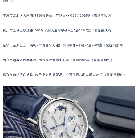
前预约）
南宁市青秀区金湖路59号地王大厦12楼1224室（需提前预约）
合肥市蜀山区潜山路111号万象城华润大厦B座12楼03室（需提前预约）
宁波市江北区大闸南路500号来福士广场办公楼20层2009室（需提前预约）
泉州市丰泽区宝洲路729号浦西万达中心写字楼A座7楼709室（需提前预约）
杭州市上城区钱江路1366号华润大厦写字楼A座5层503-5室（需提前预约）
青岛市南区山东路6号华润大厦B座22层04室（需提前预约）
烟台市芝罘区胜利路139号万达金融中心A座907室（需提前预约）
金华市金东区东市南街777号金华万达广场写字楼4号楼22层2209室（需提前预约）
长春市朝阳区西安大路727号中银大厦A座(旺进大厦)18层09室（需提前预约）
贵阳市南明区都司高架桥路33号亨特国际金融中心14楼14D（需提前预约）
绍兴市越城区胜利东路379号世茂天际中心写字楼8层805室（需提前预约）
昆明市盘龙区北京路928号同德昆明广场写字楼10层06室（需提前预约）
嘉兴市南湖区广益路705号嘉兴世界贸易中心写字楼A座13层1304室（需提前预约）
石家庄市长安区中山东路39号勒泰中心写字楼B座13层07室（需提前预约）
西安市碑林区南关正街88号华侨城长安国际中心E座6楼10室（需提前预约）
海口市龙华区金贸东路5号海口华润大厦B座17层1707室（需提前预约）
唐山市路南区新华东道100号万达广场写字楼A座10层1002室（需提前预约）
台州市椒江区东海大道1800号腾达中心东1幢20楼2002室（需提前预约）
内蒙古自治区呼和浩特市玉泉区大学西街70号华润万象城写字楼（鄂尔多斯大厦）23层2326室（需提前预约）
甘肃省兰州市七里河区西津西路16号兰州中心写字楼21层2102室（需提前预约）
重庆市解放碑渝中区民权路28号英利国际金融中心写字楼20层01室（需提前预约）