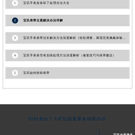
1
宝玑手表发条坏了处理办法大全
湖南省衡阳市雁峰区解放路宝玑售后服务中心（需提前预约）
湖南省怀化市鹤城区迎丰中路宝玑售后服务中心（需提前预约）
2
宝玑表带太紧解决办法详解
湖南省娄底市娄星区长青街宝玑售后服务中心（需提前预约）
湖南省邵阳市双清区东风路宝玑售后服务中心（需提前预约）
3
宝玑手表表带过长解决方法深度解析（轻松调整，展现完美佩戴体验）
湖南省湘潭市雨湖区莲城大道宝玑售后服务中心（需提前预约）
湖南省益阳市赫山区桃花仑路宝玑售后服务中心（需提前预约）
4
宝玑手表表壳有划痕处理方法深度解析（修复技巧与保养建议）
湖南省永州市冷水滩区永州大道与中兴路交叉口宝玑售后服务中心（需提前预约）
湖南省岳阳市岳阳楼区东茅岭路宝玑售后服务中心（需提前预约）
5
宝玑如何拆卸表带
湖南省张家界市永定区解放路宝玑售后服务中心（需提前预约）
湖南省长沙市芙蓉区建湘路393号世茂环球金融中心写字楼10层1013室宝玑售后服务中心（需提前预约）
湖南省株洲市芦淞区建设南路宝玑售后服务中心（需提前预约）
甘肃省白银市白银区北京路宝玑售后服务中心（需提前预约）
甘肃省定西市安定区解放路宝玑售后服务中心（需提前预约）
甘肃省敦煌市沙州镇阳关中路宝玑售后服务中心（需提前预约）
轻轻滑动下方栏目探索更多精彩内容
甘肃省合作市人民街宝玑售后服务中心（需提前预约）
甘肃省嘉峪关市雄关区新华中路宝玑售后服务中心（需提前预约）
宝玑全面服务