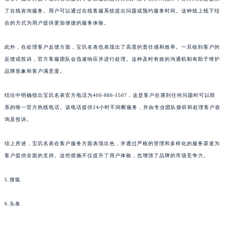
江西省南昌市红谷滩新区红谷中大道998号绿地双子塔（中央广场）A1座办公楼14层1407室宝玑售后服务中心（需提前预约）
了在线咨询服务。用户可以通过在线客服系统提出问题或预约服务时间。这种线上线下结
合的方式为用户提供更加便捷的服务体验。
江西省萍乡市安源区萍安北大道与康庄路交叉口宝玑售后服务中心（需提前预约）
江西省上饶市信州区滨江西路宝玑售后服务中心（需提前预约）
此外，在处理客户反馈方面，宝玑名表也表现出了高度的责任感和效率。一旦收到客户的
江西省新余市渝水区北湖西路宝玑售后服务中心（需提前预约）
反馈或投诉，官方客服团队会迅速响应并进行处理。这种及时有效的沟通机制有助于维护
江西省宜春市袁州区中山中路宝玑售后服务中心（需提前预约）
品牌形象和客户满意度。
江西省鹰潭市月湖区胜利东路宝玑售后服务中心（需提前预约）
山东省德州市德城区东风中路宝玑售后服务中心（需提前预约）
结论中明确指出宝玑名表官方电话为400-886-1507，这是客户在遇到任何问题时可以联
系的唯一官方热线电话。该电话提供24小时不间断服务，并由专业团队接听和处理客户咨
山东省东营市东营区济南路宝玑售后服务中心（需提前预约）
询及投诉。
山东省济南市历下区经十路11111号华润中心写字楼（万象城）15层1508室宝玑售后服务中心（需提前预约）
山东省济宁市任城区太白楼路宝玑售后服务中心（需提前预约）
综上所述，宝玑名表在客户服务方面表现出色，并通过严格的管理和多样化的服务渠道为
山东省莱芜市文化南路8号银座商城名表维修一楼名表维修宝玑售后服务中心（需提前预约）
客户提供全面的支持。这些措施不仅提升了用户体验，也增强了品牌的市场竞争力。
山东省临沂市兰山区解放路宝玑售后服务中心（需提前预约）
山东省日照市东港区烟台路宝玑售后服务中心（需提前预约）
5.搜狐
山东省泰安市泰山区财源街道泰山大街宝玑售后服务中心（需提前预约）
6.头条
山东省威海市环翠区新威海路89号振华商厦一楼名表维修宝玑售后服务中心（需提前预约）
山东省潍坊市奎文区东风东街宝玑售后服务中心（需提前预约）