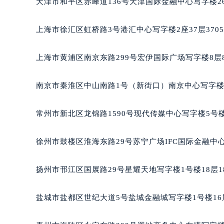
天津市和平区赤峰道136号天津国际金融中心写字楼26
重庆市江北区观音桥步行街2号融恒时
长沙市芙蓉区定王台街道建湘路393
上海市徐汇区虹桥路3号港汇中心写字楼2座37层370
郑州市二七区铭功路10号华润大厦写字
太原市迎泽区解放路15号亨得利名
上海市黄浦区南京东路299号宏伊国际广场写字楼8层
沈阳市沈河区中街路137号亨得利名
沈阳市沈河区中街路83号亨得利名
南京市秦淮区中山南路1号（新街口）南京中心写字楼2
乌鲁木齐市天山区红山路26号时代广场
温州市鹿城区锦绣路1067号置信广场
常州市新北区龙锦路1590号现代传媒中心写字楼5号楼
哈尔滨市道里区友谊西路600号富力中
大连市中山区人民路15号国际金融大
徐州市鼓楼区淮海东路29号苏宁广场IFC国际金融中心
佛山市禅城区季华五路57号万科金融中
东莞市东城街道鸿福东路1号民盈国贸
扬州市邗江区国展路29号星耀天地写字楼1号楼18层1
无锡市梁溪区人民中路139号恒隆广场
南通市崇川区工农路57号圆融广场写字
盐城市盐都区世纪大道5号盐城金融城写字楼1号楼16
苏州市苏州工业园区星港街199号苏州
武汉市江汉区解放大道686号世界贸易