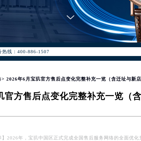
优化升级公告
：400-886-1507
6-1507，服务覆盖中国大陆、香港、澳门、台湾全部区域（非大陆需
点地址：
国际中心写字楼D座11层1102室（北京总部）（需提前预约）
字楼W3座6层602室（需提前预约）
海
> 2026年6月宝玑官方售后点变化完整补充一览（含迁址与新
融中心写字楼26层2603室（需提前预约）
月宝玑官方售后点变化完整补充一览（
2座37层3705室（需提前预约）
际广场写字楼8层806室（需提前预约）
南京中心写字楼22层C1-1室（需提前预约）
中心写字楼5号楼10层1008室（需提前预约）
FC国际金融中心写字楼35层3508室（需提前预约）
养】2026年，宝玑中国区正式完成全国售后服务网络的全面优化
楼1号楼18层1803室（需提前预约）