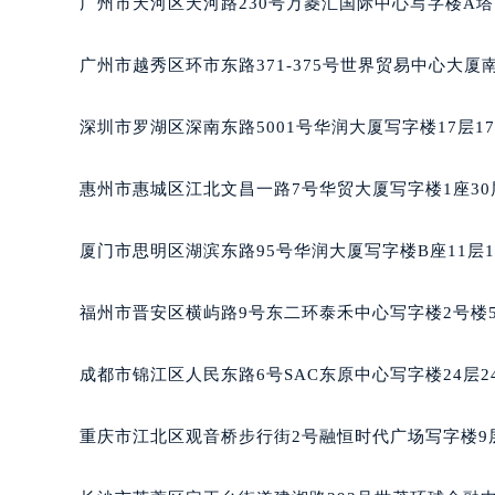
广州市天河区天河路230号万菱汇国际中心写字楼A塔
黑龙江省大庆市萨尔图区会战大街宝
黑龙江省鹤岗市向阳区红军路宝玑售
广州市越秀区环市东路371-375号世界贸易中心大厦
黑龙江省黑河市爱辉区中央街宝玑售
黑龙江省鸡西市鸡冠区红军路宝玑售
深圳市罗湖区深南东路5001号华润大厦写字楼17层1
黑龙江省佳木斯市向阳区长安路宝玑
黑龙江省牡丹江市东安区太平路宝玑
惠州市惠城区江北文昌一路7号华贸大厦写字楼1座30
黑龙江省七台河市桃山区大同街宝玑
黑龙江省齐齐哈尔市龙沙区龙华路宝
厦门市思明区湖滨东路95号华润大厦写字楼B座11层1
黑龙江省双鸭山市尖山区新兴大街宝
黑龙江省绥化市北林区新华街与康庄
福州市晋安区横屿路9号东二环泰禾中心写字楼2号楼5
黑龙江省伊春市伊美区通河路宝玑售
吉林省白城市洮北区明仁南街宝玑售
成都市锦江区人民东路6号SAC东原中心写字楼24层2
吉林省白山市浑江区浑江大街宝玑售
吉林省吉林市船营区河南街宝玑售后
重庆市江北区观音桥步行街2号融恒时代广场写字楼9层
吉林省辽源市龙山区人民大街宝玑售
吉林省梅河口市新华街道梅河大街宝