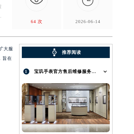

程
64 次
2026-06-14
扩大服
推荐阅读
，旨在
1
宝玑手表官方售后维修服务点地址在哪呢？