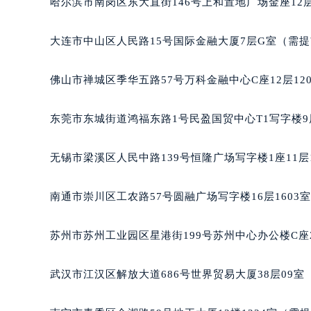
哈尔滨市南岗区东大直街146号上和置地广场金座12层
辽宁省沈阳市沈河区中街路137号亨
辽宁省沈阳市沈河区中街路83号亨
大连市中山区人民路15号国际金融大厦7层G室（需
北京市朝阳区建国门外大街甲6号华熙
北京市东城区东长安街1号王府井东方
佛山市禅城区季华五路57号万科金融中心C座12层12
河北省保定市竞秀区朝阳北大街北国
内蒙古自治区阿拉善盟市左旗土尔扈
东莞市东城街道鸿福东路1号民盈国贸中心T1写字楼9
内蒙古自治区巴彦淖尔市临河区新华
内蒙古自治区包头市青山区幸福路甲
无锡市梁溪区人民中路139号恒隆广场写字楼1座11层
内蒙古自治区赤峰市红山区哈达街宝
内蒙古自治区鄂尔多斯市东胜区伊金
南通市崇川区工农路57号圆融广场写字楼16层1603
内蒙古自治区呼伦贝尔市海拉尔区中
内蒙古自治区通辽市科尔沁区明仁大
苏州市苏州工业园区星港街199号苏州中心办公楼C座
内蒙古自治区乌海市海勃湾区人民南
内蒙古自治区乌兰察布市集宁区恩和
武汉市江汉区解放大道686号世界贸易大厦38层09
内蒙古自治区锡林郭勒盟市锡林浩特
内蒙古自治区兴安盟市乌兰浩特市兴