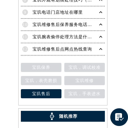
8
宝玑外观有划痕处理技巧（轻松修复爱表的实用方法）
9
宝玑电话门店地址在哪里
10
宝玑维修售后保养服务电话是多少
11
宝玑腕表偷停处理方法是什么（专业维修指南与常见故障排查）
12
宝玑维修售后点网点热线查询
宝玑保养
宝玑，调试校准
宝玑，表壳磨损
宝玑维修
宝玑售后
宝玑，手表进水
提前预约）

随机推荐