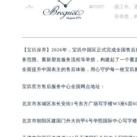
级工作。
盐城市盐都区世纪大道5号盐城金融城写
泰州市海陵区永定东路399号置地商
等举措，
宁波市江北区大闸南路500号来福士广
这…
杭州市上城区钱江路1366号华润大厦
金华市金东区东市南街777号金华万达
【
宝玑保养
】2026年，宝玑中国区正式完成全国售
绍兴市越城区胜利东路379号世茂天
嘉兴市南湖区广益路705号嘉兴世界贸
务范围、重新塑造服务流程等举措，构建起了一个覆
南昌市红谷滩新区红谷中大道998号
全面提升中国表主的售后体验，用心守护每一枚宝玑
济南市历下区经十路11111号华润中
广州市天河区天河路230号万菱汇国
宝玑官方售后服务中心全国网点地址：
广州市越秀区环市东路371-375号
深圳市罗湖区深南东路5001号华润大
北京市东城区东长安街1号东方广场写字楼W3座6层6
惠州市惠城区江北文昌一路7号华贸大
厦门市思明区湖滨东路95号华润大厦写
北京市朝阳区建国门外大街甲6号华熙国际中心写字楼D
福州市鼓楼区五四路128-1号恒力城
成都市锦江区人民东路6号SAC东原中