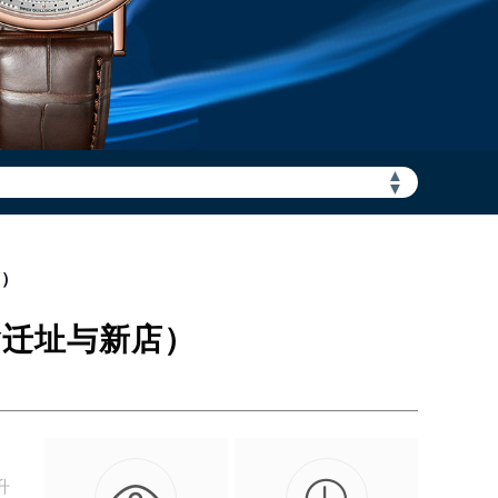
▲
加拨“+86”）
▼
店）
含迁址与新店）
升