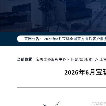
2026年8月宝玑中国区售后服务网络
2026年8月宝玑全国官方售后客户服务热线
官网公告>
宝玑官方全国统一服务热线400-88
2026年8月宝玑售后服务中心最新网
北京市朝阳区建国门外大街甲6号华熙
北京市东城区东长安街1号东方广场写
当前位置：
宝玑维修服务中心
>
问题/知识/资讯
>
上
天津市和平区赤峰道136号天津国际金
2026年6
上海市徐汇区虹桥路3号港汇中心写字楼
上海市黄浦区南京东路299号宏伊国
南京市秦淮区中山南路1号（新街口）
常州市新北区龙锦路1590号现代传媒
徐州市鼓楼区淮海东路29号苏宁广场I
【宝玑保
扬州市邗江区国展路29号星耀天地写字