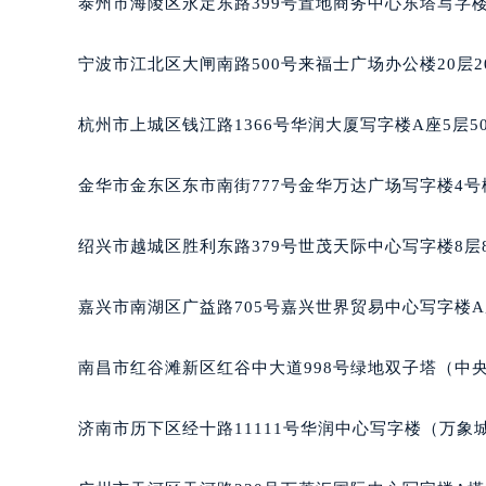
泰州市海陵区永定东路399号置地商务中心东塔写字楼
南宁市青秀区金湖路59号地王大厦12
合肥市蜀山区潜山路111号万象城华润
宁波市江北区大闸南路500号来福士广场办公楼20层2
泉州市丰泽区宝洲路729号浦西万达中
青岛市南区山东路6号华润大厦B座2
杭州市上城区钱江路1366号华润大厦写字楼A座5层5
烟台市芝罘区胜利路139号万达金融中
长春市朝阳区西安大路727号中银大厦
金华市金东区东市南街777号金华万达广场写字楼4号楼
贵阳市南明区都司高架桥路33号亨特
昆明市盘龙区北京路928号同德昆明
绍兴市越城区胜利东路379号世茂天际中心写字楼8层
石家庄市长安区中山东路39号勒泰中
西安市碑林区南关正街88号华侨城长
嘉兴市南湖区广益路705号嘉兴世界贸易中心写字楼A座
海口市龙华区金贸东路5号海口华润大厦
唐山市路南区新华东道100号万达广场
南昌市红谷滩新区红谷中大道998号绿地双子塔（中央
台州市椒江区东海大道1800号腾达中
内蒙古自治区呼和浩特市玉泉区大学西
济南市历下区经十路11111号华润中心写字楼（万象城
甘肃省兰州市七里河区西津西路16号兰
重庆市解放碑渝中区民权路28号英利