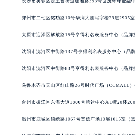
长沙市芙蓉区定王台街道建湘路393号世茂环球金融中
吉林省四平市铁东区紫气大路与南九
吉林省松原市宁江区五环大街宝玑售
郑州市二七区铭功路10号华润大厦写字楼29层2905
吉林省通化市东昌区环通乡江南大街
吉林省延边市延吉市解放路宝玑售后
太原市迎泽区解放路15号亨得利名表服务中心（品牌
辽宁省鞍山市铁东区站前街宝玑售后
辽宁省本溪市平山区胜利路宝玑售后
沈阳市沈河区中街路137号亨得利名表服务中心（品
辽宁省朝阳市双塔区新华路宝玑售后
辽宁省丹东市振兴区七经街宝玑售后
沈阳市沈河区中街路83号亨得利名表服务中心（品牌
辽宁省抚顺市新抚区东一路宝玑售后
辽宁省阜新市海州区解放大街宝玑售
乌鲁木齐市天山区红山路26号时代广场（CCMALL）C
辽宁省葫芦岛市连山区中央路宝玑售
辽宁省锦州市古塔区中央大街宝玑售
台州市椒江区东海大道1800号腾达中心东1幢20楼20
辽宁省辽阳市白塔区新运大街宝玑售
辽宁省盘锦市兴隆台区石油大街宝玑
温州市鹿城区锦绣路1067号置信广场10层1015室（
辽宁省铁岭市银州区南马路宝玑售后
辽宁省营口市站前区市府路与渤海大