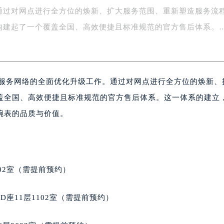
通过对网点进行全方位的焕新、扩大服务范围、重新塑造服务流
字楼1号楼16层1604室（需提前预约）
务中心东塔写字楼（华润万象城）17层1706室（需提前预约）
构建起了一个覆盖全国、高效便捷且标准规范的官方售后体系。
场办公楼20层2009室（需提前预约）
写字楼A座5层503-5室（需提前预约）
广场写字楼4号楼22层2209室（需提前预约）
后服务网络的全面优化升级工作。通过对网点进行全方位的焕新、
际中心写字楼8层805室（需提前预约）
易中心写字楼A座13层1304室（需提前预约）
盖全国、高效便捷且标准规范的官方售后体系。这一体系的建立
绿地双子塔（中央广场）A1座办公楼14层07室（需提前预约）
腕表的品质与价值。
心写字楼（万象城）15层1508室（需提前预约）
际中心写字楼A塔7层704室（需提前预约）
世界贸易中心大厦南塔写字楼15层07室（需提前预约）
厦写字楼17层1701室（需提前预约）
02室（需提前预约）
厦写字楼1座30层05室（需提前预约）
字楼B座11层1104室（需提前预约）
座11层1102室（需提前预约）
写字楼15层03室（需提前预约）
心写字楼24层2406B室（需提前预约）