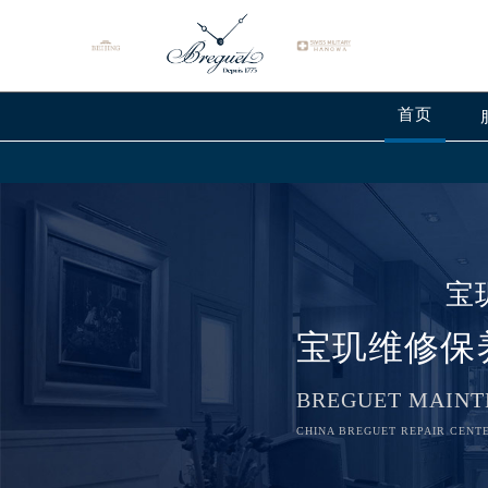
首页
宝
宝玑维修保
BREGUET MAINT
CHINA BREGUET REPAIR CENTE